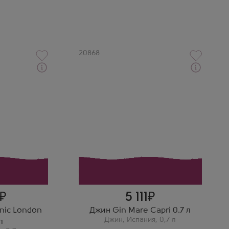
Артикул
20868
Через 1-2 дня
Джин
он Драй
Джин Маре Капри
Производитель
Gin Mare
Регион
Андалусия
5 111
anic London
Джин Gin Mare Capri 0.7 л
Джин
,
Испания
,
0,7 л
л