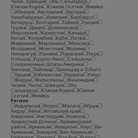
Чили
Швеция
Эль Сальвадор
Южная Корея
Южная Осетия
Ямайка
Абхазия
Австралия
Австрия
Азербайджан
Армения
Барбадос
Беларусь
Болгария
Гайана
Греция
Грузия
Дания
Доминикана
Индонезия
Казахстан
Канада
Китай
Колумбия
Куба
Литва
Маврикий
Мартиника
Мексика
Молдавия
Монголия
Мьянма
Никарагуа
Панама
Парагвай
Перу
Польша
Пуэрто-Рико
Сейшелы
Соединенные Штаты Америки
Таиланд
Тайланд
Тринидад и Тобаго
Турция
Узбекистан
Украина
Уэльс
Фиджи
Филиппины
Финляндия
Чехия
Чили
Швеция
Эль
Сальвадор
Южная Корея
Южная
Осетия
Ямайка
Регион
Андалусия
Херес
Малага
Абруа
Аидзу
Айла
Алтайский край
Амазония
Амстердам
Анжера
Араратская Долина
Армавирский
район
Арманьяк
Ахашени
Ахус
Ба-
Арманьяк
Бавария
Баз-Арманьяк
Байррада
Бароло
Бон Буа
Бордо