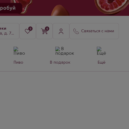
еки
0
0
Связаться с нами
8, к. 3
Пиво
В подарок
Ещё