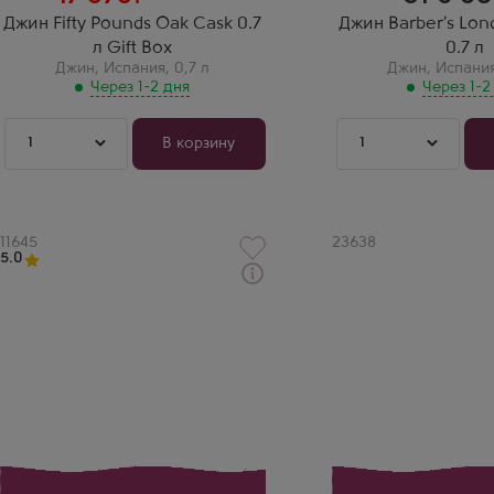
Джин Fifty Pounds Oak Cask 0.7
Джин Barber's Lon
л Gift Box
0.7 л
Джин
,
Испания
,
0,7 л
Джин
,
Испани
Через 1-2 дня
Через 1-2
1
1
В корзину
Артикул
11645
Артикул
23638
5.0
Через 1-2 дня
Джин
Джин
Джин Маре
Лариос Драй
Производитель
Производитель
Gin Mare
Larios
Оксана
Регион
Малага
Джин Маре — вкус
Средиземноморья! Оливки,
базилик и розмарин — это
лучший джин в мире.