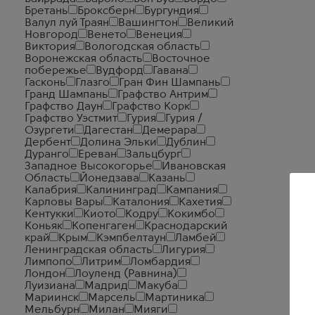
Бретань
Броксберн
Бургундия
Валул луй Траян
Вашингтон
Великий
Новгород
Венето
Венеция
Виктория
Вологодская область
Воронежская область
Восточное
побережье
Вудфорд
Гавана
Гасконь
Глазго
Гран Фин Шампань
Гранд Шампань
Графство Антрим
Графство Даун
Графство Корк
Графство Уэстмит
Гурия
Гурия /
Озургети
Дагестан
Демерара
Дербент
Долина Эльки
Дублин
Дуранго
Ереван
Зальцбург
Западное Высокогорье
Ивановская
Область
Йонедзава
Казань
Калабрия
Калининград
Кампания
Карловы Вары
Каталония
Кахетия
Кентукки
Киото
Кодру
Кокимбо
Коньяк
Копенгаген
Краснодарский
край
Крым
Кэмпбелтаун
Ламбей
Ленинградская область
Лигурия
Лимпопо
Литрим
Ломбардия
Лондон
Лоуленд (Равнина)
Луизиана
Мадрид
Макуба
Мариинск
Марсель
Мартиника
Мельбурн
Милан
Мияги