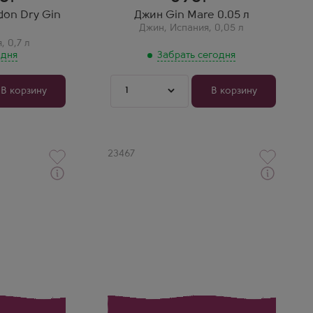
don Dry Gin
Джин Gin Mare 0.05 л
Джин
,
Испания
,
0,05 л
я
,
0,7 л
 дня
Забрать сегодня
1
В корзину
В корзину
Артикул
23467
Джин
Джин Атха
Производитель
Destilerias Acha
Бренд
Atxa