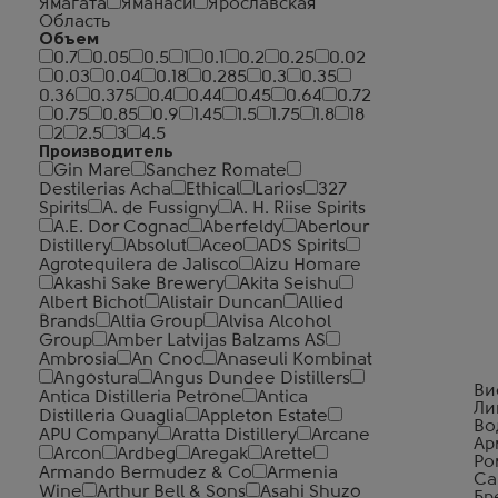
Ямагата
Яманаси
Ярославская
Область
Объем
0.7
0.05
0.5
1
0.1
0.2
0.25
0.02
0.03
0.04
0.18
0.285
0.3
0.35
0.36
0.375
0.4
0.44
0.45
0.64
0.72
0.75
0.85
0.9
1.45
1.5
1.75
1.8
18
2
2.5
3
4.5
Производитель
Gin Mare
Sanchez Romate
Destilerias Acha
Ethical
Larios
327
Spirits
A. de Fussigny
A. H. Riise Spirits
A.E. Dor Cognac
Aberfeldy
Aberlour
Distillery
Absolut
Aceo
ADS Spirits
Agrotequilera de Jalisco
Aizu Homare
Akashi Sake Brewery
Akita Seishu
Albert Bichot
Alistair Duncan
Allied
Brands
Altia Group
Alvisa Alcohol
Group
Amber Latvijas Balzams AS
Ambrosia
An Cnoc
Anaseuli Kombinat
Angostura
Angus Dundee Distillers
Ви
Antica Distilleria Petrone
Antica
Ли
Distilleria Quaglia
Appleton Estate
Во
APU Company
Aratta Distillery
Arcane
Ар
Arcon
Ardbeg
Aregak
Arette
Ро
Armando Bermudez & Co
Armenia
Са
Wine
Arthur Bell & Sons
Asahi Shuzo