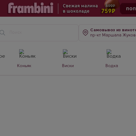
Самовывоз
из винот
пр-кт Маршала Жукова, д. 7
Коньяк
Виски
Водка