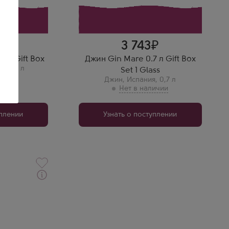
3 743
5 л Gift Box
Джин Gin Mare 0.7 л Gift Box
,
0,05 л
Set 1 Glass
Джин
,
Испания
,
0,7 л
уплении
Узнать о поступлении
чной