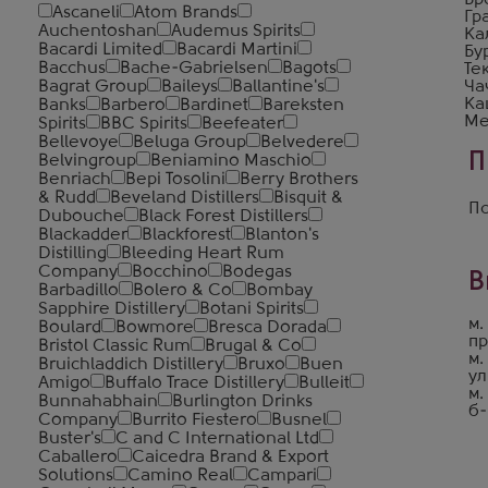
Бр
Ascaneli
Atom Brands
Гр
Auchentoshan
Audemus Spirits
Ка
Bacardi Limited
Bacardi Martini
Бу
Bacchus
Bache-Gabrielsen
Bagots
Те
Bagrat Group
Baileys
Ballantine's
Ча
Ка
Banks
Barbero
Bardinet
Bareksten
Ме
Spirits
BBC Spirits
Beefeater
Bellevoye
Beluga Group
Belvedere
П
Belvingroup
Beniamino Maschio
Benriach
Bepi Tosolini
Berry Brothers
& Rudd
Beveland Distillers
Bisquit &
По
Dubouche
Black Forest Distillers
Blackadder
Blackforest
Blanton's
Distilling
Bleeding Heart Rum
Company
Bocchino
Bodegas
В
Barbadillo
Bolero & Co
Bombay
Sapphire Distillery
Botani Spirits
м.
Boulard
Bowmore
Bresca Dorada
пр
Bristol Classic Rum
Brugal & Co
м.
Bruichladdich Distillery
Bruxo
Buen
ул
Amigo
Buffalo Trace Distillery
Bulleit
м.
Bunnahabhain
Burlington Drinks
б-
Company
Burrito Fiestero
Busnel
Buster's
C and C International Ltd
Caballero
Caicedra Brand & Export
Solutions
Camino Real
Campari