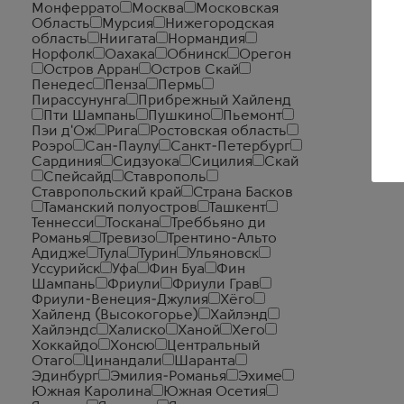
Монферрато
Москва
Московская
Область
Мурсия
Нижегородская
область
Ниигата
Нормандия
Норфолк
Оахака
Обнинск
Орегон
Остров Арран
Остров Скай
Пенедес
Пенза
Пермь
Пирассунунга
Прибрежный Хайленд
Пти Шампань
Пушкино
Пьемонт
Пэи д'Ож
Рига
Ростовская область
Роэро
Сан-Паулу
Санкт-Петербург
Сардиния
Сидзуока
Сицилия
Скай
Спейсайд
Ставрополь
Ставропольский край
Страна Басков
Таманский полуостров
Ташкент
Теннесси
Тоскана
Треббьяно ди
Романья
Тревизо
Трентино-Альто
Адидже
Тула
Турин
Ульяновск
Уссурийск
Уфа
Фин Буа
Фин
Шампань
Фриули
Фриули Грав
Фриули-Венеция-Джулия
Хёго
Хайленд (Высокогорье)
Хайлэнд
Хайлэндс
Халиско
Ханой
Хего
Хоккайдо
Хонсю
Центральный
Отаго
Цинандали
Шаранта
Эдинбург
Эмилия-Романья
Эхиме
Южная Каролина
Южная Осетия