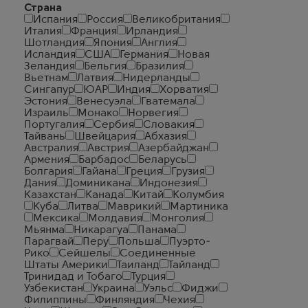
Страна
Испания
Россия
Великобритания
Италия
Франция
Ирландия
Шотландия
Япония
Англия
Исландия
США
Германия
Новая
Зеландия
Бельгия
Бразилия
Вьетнам
Латвия
Нидерланды
Сингапур
ЮАР
Индия
Хорватия
Эстония
Венесуэла
Гватемала
Израиль
Монако
Норвегия
Португалия
Сербия
Словакия
Тайвань
Швейцария
Абхазия
Австралия
Австрия
Азербайджан
Армения
Барбадос
Беларусь
Болгария
Гайана
Греция
Грузия
Дания
Доминикана
Индонезия
Казахстан
Канада
Китай
Колумбия
Куба
Литва
Маврикий
Мартиника
Мексика
Молдавия
Монголия
Мьянма
Никарагуа
Панама
Парагвай
Перу
Польша
Пуэрто-
Рико
Сейшелы
Соединенные
Штаты Америки
Таиланд
Тайланд
Тринидад и Тобаго
Турция
Узбекистан
Украина
Уэльс
Фиджи
Филиппины
Финляндия
Чехия