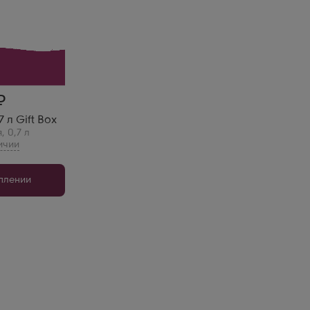
 Gift Box
ке!
елей
.
 л Gift Box
я
,
0,7 л
уплении