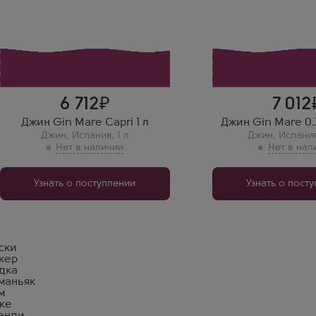
Джин Gin Mare 0.7 л
— тот же шедевр в
подарочной упаков
Идеален для ценит
необычных джинов
6 712
7 012
Джин Gin Mare Capri 1 л
Джин Gin Mare 0.7
Джин
,
Испания
,
1 л
Джин
,
Испани
Узнать о поступлении
Узнать о пост
ски
кер
дка
маньяк
м
ке