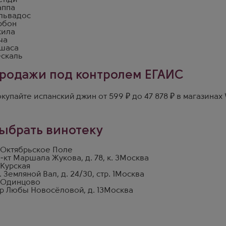
енди
аппа
львадос
рбон
кила
ча
шаса
скаль
родажи под контролем ЕГАИС
купайте испанский джин от 599 ₽ до 47 878 ₽ в магазина
ыбрать винотеку
 Октябрьское Поле
-кт Маршала Жукова, д. 78, к. 3
Москва
 Курская
. Земляной Вал, д. 24/30, стр. 1
Москва
 Одинцово
р Любы Новосёловой, д. 13
Москва