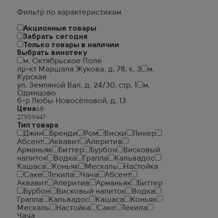
Фильтр по характеристикам
Акционные товары
Забрать сегодня
Только товары в наличии
Выбрать винотеку
м. Октябрьское Поле
пр-кт Маршала Жукова. д. 78. к. 3
м.
Курская
ул. Земляной Вал. д. 24/30. стр. 1
м.
Одинцово
б-р Любы Новосёловой. д. 13
Цена
Тип товара
Джин
Бренди
Ром
Виски
Ликер
Абсент
Аквавит
Аперитив
Арманьяк
Биттер
Бурбон
Висковый
напиток
Водка
Граппа
Кальвадос
Кашаса
Коньяк
Мескаль
Настойка
Саке
Текила
Чача
Абсент
Аквавит
Аперитив
Арманьяк
Биттер
Бурбон
Висковый напиток
Водка
Граппа
Кальвадос
Кашаса
Коньяк
Мескаль
Настойка
Саке
Текила
Чача