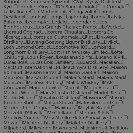
Sohonten
Kumesen Syuzou
KWV
Kyoya Distillery
Kyro
L'Heritier-Guyot
l'Or Special Drinks
La Cofradia
La Malinche
La Martiniquaise
Lagavulin
Lamas
Destilaria
Lambay
Langs
Laphroaig
Larios
Latvijas
Balzams
Lecompte
Ledaig
Legendario
Les
Bienheureux
Les Grands Chais de France
LeVecke
Lheraud Cognac
Licorera Cihuatan
Licorera De
Nicaragua
Licores de Guatemala
Lillet
Linkwood
Distillery
Liuyang Goalong Liquor Distillery
Liviko
Loch Lomond Group
Locomotive 103
Lombard
Longmorn Distillery
Lost Irish Whiskey Limited
Lotte
Chilsung
Louis Royer
Louisiana Spirits
Lucano 1894
Lucas Bols
Lucas Bols Distillery
Luxardo
Macallan
MacDuff International Ltd
Mackmyra Distillery
Maison
Boinaud
Maison Ferrand
Maison Gautier
Maison
Mauxion
Maison Prunier
Maker's Mark
Makers Mark
Malecon
Mallows Bottling
Malt'b Whiskey
MAP
Company
Marancheville
Marcati
Marie Brizard
Markus Wieser
Mars Shinshu Distillery
Martell & Co
Martin Miller's
Masahiro Distillery
Massenez
Masuda
Tokubee Shoten
Matsui Shuzo
Matusalem and Co
Maxime Trijol Cognac
Maximus
Mayfair Brands
Mazzetti d'Altavilla
McClelland's
Menard & Fils
Meukow Cognac
Mey Alkollu Ickiler Sanayii ve Ticaret
Mezan
Michter's Distillery
Midleton Distillery
Mijnaberd
Milestone Beverages
Millesimes & Tradition