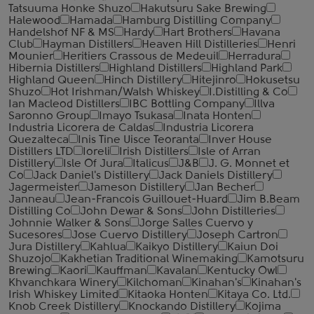
Tatsuuma Honke Shuzo
Hakutsuru Sake Brewing
Halewood
Hamada
Hamburg Distilling Company
Handelshof NF & MS
Hardy
Hart Brothers
Havana
Club
Hayman Distillers
Heaven Hill Distilleries
Henri
Mounier
Heritiers Crassous de Medeuil
Herradura
Hibernia Distillers
Highland Distillers
Highland Park
Highland Queen
Hinch Distillery
Hitejinro
Hokusetsu
Shuzo
Hot Irishman/Walsh Whiskey
I.Distilling & Co
Ian Macleod Distillers
IBC Bottling Company
Illva
Saronno Group
Imayo Tsukasa
Inata Honten
Industria Licorera de Caldas
Industria Licorera
Quezalteca
Inis Tine Uisce Teoranta
Inver House
Distillers LTD
Ioreli
Irish Distillers
Isle of Arran
Distillery
Isle Of Jura
Italicus
J&B
J. G. Monnet et
Co
Jack Daniel's Distillery
Jack Daniels Distillery
Jagermeister
Jameson Distillery
Jan Becher
Janneau
Jean-Francois Guillouet-Huard
Jim B.Beam
Distilling Co
John Dewar & Sons
John Distilleries
Johnnie Walker & Sons
Jorge Salles Cuervo y
Sucesores
Jose Cuervo Distillery
Joseph Cartron
Jura Distillery
Kahlua
Kaikyo Distillery
Kaiun Doi
Shuzojo
Kakhetian Traditional Winemaking
Kamotsuru
Brewing
Kaori
Kauffman
Kavalan
Kentucky Owl
Khvanchkara Winery
Kilchoman
Kinahan's
Kinahan's
Irish Whiskey Limited
Kitaoka Honten
Kitaya Co. Ltd.
Knob Creek Distillery
Knockando Distillery
Kojima