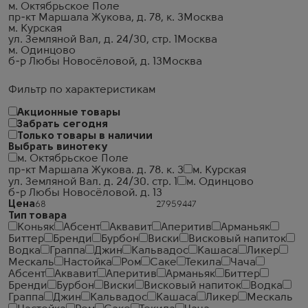
м. Октябрьское Поле
пр-кт Маршала Жукова, д. 78, к. 3
Москва
м. Курская
ул. Земляной Вал, д. 24/30, стр. 1
Москва
м. Одинцово
б-р Любы Новосёловой, д. 13
Москва
Фильтр по характеристикам
Акционные товары
Забрать сегодня
Только товары в наличии
Выбрать винотеку
м. Октябрьское Поле
пр-кт Маршала Жукова. д. 78. к. 3
м. Курская
ул. Земляной Вал. д. 24/30. стр. 1
м. Одинцово
б-р Любы Новосёловой. д. 13
Цена
Тип товара
Коньяк
Абсент
Аквавит
Аперитив
Арманьяк
Биттер
Бренди
Бурбон
Виски
Висковый напиток
Водка
Граппа
Джин
Кальвадос
Кашаса
Ликер
Мескаль
Настойка
Ром
Саке
Текила
Чача
Абсент
Аквавит
Аперитив
Арманьяк
Биттер
Бренди
Бурбон
Виски
Висковый напиток
Водка
Граппа
Джин
Кальвадос
Кашаса
Ликер
Мескаль