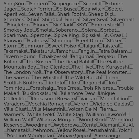
SangSom
Santero
Scapegrace
Schmidt
Schnee
Jager
Scotch Terrier
Se Busca
Sea Witch
Select
Aperitivo
Seven Tails
Shark Tooth
Sheep Dip
Sherlock
Shin
Shinobu
Sierra
Silver Seal
Silvermalt
Singleton
Sinner
Sir Clark
SKYY
Smokestack
Smokey Joe
Smola
Soberano
Solera
Sorbet
Sparkman
Sperone
Spice King
Spisska
St. Graal
Starward
Stateless
Stauning
Steel Drum
Stoker
Storm
Summum
Sweet Poison
Taigun
Taisteal
Takamaka
Taketsuru
Tamdhu
Tanglin
Tatra Balsam
Tavern Hound
Tchaikovsky
Tengumai
Tenjaku
The
Botanist
The Busker
The Dead Rabbit
The Galtee
Mountain Boy
The Glenlee
The Hive
The Kurayoshi
The London №1
The Observatory
The Peat Monster
The San-In
The Whistler
The Wild Bunch
Three
Scottish Brothers
Tio Toto
Tito's
Togouchi
Toki
Tomintoul
Torabhaig
Tres Erres
Trois Rivieres
Trouble
Maker
Tsukinokatsura
Tullamore Dew
Unique
Collection
Urakasumi Brewery
Vaccari
Vana Tallinn
Varadero
Vecchia Romagna
Veroni
Viejo de Caldas
Villa Giusti
Villa Maestrini
Volcan De Mi Tierra
Warner's
White Gold
White Stag
William Lawson's
William Watt
Wilson & Morgan
Wood Stork
Woodford
Reserve
Woodman
Wyborowa
Xenta
Xiaman
XUXU
Yamazaki
Yehmon
Yellow Rose
Yerushalmi
Yoichi
Yoshino Monogatari
Абрау-Дюрсо
Александр