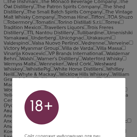
The Irishman
The Monaco Beverage Company
The
Owl Distillery
The Patron Spirits Company
The Shed
Distillery
The Small Batch Spirits Company
The Vintage
Malt Whisky Company
Thomas Hine
Tiffon
TOA Shuzo
Tobermory
Tomatin
Torino Distillati S.r.l.
Torres
Tradition Mexico
Travellers Liquors
Trois Freres
Distillery
TTL Nantou Distillery
Tullibardine
Umenishiki
Yamakawa
Underberg
Unicognac
Urakasumi
Valdespino
Valsa Nuovo Perlino
Vedrenne
Verveine
Victory Myanmar Group
Villa de Varda
Villa Massa
Vinarija Kovacevic
VP Brands International
Waldemar
Behn
Walsh
Warner's Distillery
Waterford Whisky
Wemyss Malts
Wenneker
West Cork
Westward
Whiskey
WhistlePig
White Horse Distillers
Whitley
Neill
Whyte & Mackay
Wicklow Hills Whiskey
William
Grant & Sons
William Lawson's Distillery
William
Macfarlane & Co.
William Peel
Wolfburn Distillery
Woodford Reserve Distillery
Writers' Tears
Yaguara
Yellow Rose Distilling
Yoshino Spirits
Zacapa
Zacapa
Centenario
Zanin 1895
Zuidam
Абрау-Дюрсо
18+
(Русский Шампанский Дом)
Абшерон-Шараб
Авшарский винный завод
Алеф-Виналь-Крым
Алкогольная Промышленная Компания (АПК)
Алкогольная Сибирская Группа
Алкон
Альфа Люкс
Альянс-1892
АПФ Фанагория
Арагет
Араратский
Коньячный Завод
Арсенал Вин
Асканели Братья
Сайт содержит информацию для лиц