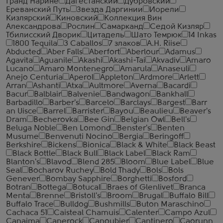
Гранд Нарине
Дагестанский
Дубровский
Ереванский Путь
Звезда Даргинии
Иорели
Кизлярский
Киновский
Коллекция Вин
Александрова
Рослин
Самарканд
Седой Кизляр
Тбилисский Дворик
Цитадель
Шато Темрюк
14 Inkas
1800 Tequila
3 Caballos
7 злаков
A.H. Riise
Abducted
Aber Falls
Aberfort
Aberlour
Adamus
Agavita
Aguanile
Akashi
Akashi-Tai
Akvadiv
Amaro
Lucano
Amaro Montenegro
Amarula
Anaseuli
Anejo Centuria
Aperol
Appleton
Ardmore
Arlett
Arran
Ashanti
Atxa
Aultmore
Averna
Bacardi
Bacur
Balblair
Balvenie
Bandwagon
Bankhall
Barbadillo
Barber's
Barcelo
Barclays
Bargest
Barr
an Uisce
Barrel
Barrister
Bayou
Beaulieu
Beaver's
Dram
Becherovka
Bee Gin
Belgian Owl
Bell's
Beluga Noble
Ben Lomond
Benster's
Benten
Musume
Benvenuti Nocino
Bergia
Beringoff
Berkshire
Bickens
Bionica
Black & White
Black Beast
Black Bottle
Black Bull
Black Label
Black Ram
Blanton's
Blavod
Blend 285
Bloom
Blue Label
Blue
Seal
Bocharov Ruchey
Bold Thady
Bols
Bols
Genever
Bombay Sapphire
Borghetti
Bosford
Botran
Bottega
Botucal
Braes of Glenlivet
Branca
Menta
Brenne
Bristoll's
Broom
Brugal
Buffalo Bill
Buffalo Trace
Bulldog
Bushmills
Buton Maraschino
Cachaca 51
Caisteal Chamuis
Calenter
Campo Azul
Canaima
Canerock
Canoubier
Cantinero
Caorunn