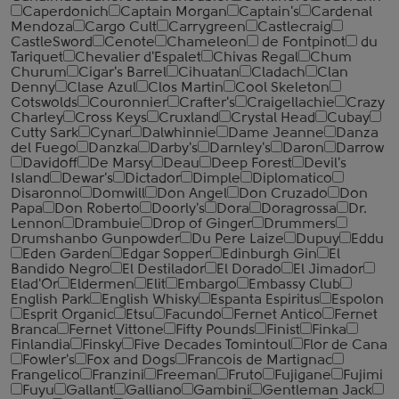
Caperdonich
Captain Morgan
Captain's
Cardenal
Mendoza
Cargo Cult
Carrygreen
Castlecraig
CastleSword
Cenote
Chameleon
de Fontpinot
du
Tariquet
Chevalier d'Espalet
Chivas Regal
Chum
Churum
Cigar's Barrel
Cihuatan
Cladach
Clan
Denny
Clase Azul
Clos Martin
Cool Skeleton
Cotswolds
Couronnier
Crafter's
Craigellachie
Crazy
Charley
Cross Keys
Cruxland
Crystal Head
Cubay
Cutty Sark
Cynar
Dalwhinnie
Dame Jeanne
Danza
del Fuego
Danzka
Darby's
Darnley's
Daron
Darrow
Davidoff
De Marsy
Deau
Deep Forest
Devil's
Island
Dewar's
Dictador
Dimple
Diplomatico
Disaronno
Domwill
Don Angel
Don Cruzado
Don
Papa
Don Roberto
Doorly's
Dora
Doragrossa
Dr.
Lennon
Drambuie
Drop of Ginger
Drummers
Drumshanbo Gunpowder
Du Pere Laize
Dupuy
Eddu
Eden Garden
Edgar Sopper
Edinburgh Gin
El
Bandido Negro
El Destilador
El Dorado
El Jimador
Elad'Or
Eldermen
Elit
Embargo
Embassy Club
English Park
English Whisky
Espanta Espiritus
Espolon
Esprit Organic
Etsu
Facundo
Fernet Antico
Fernet
Branca
Fernet Vittone
Fifty Pounds
Finist
Finka
Finlandia
Finsky
Five Decades Tomintoul
Flor de Cana
Fowler's
Fox and Dogs
Francois de Martignac
Frangelico
Franzini
Freeman
Fruto
Fujigane
Fujimi
Fuyu
Gallant
Galliano
Gambini
Gentleman Jack