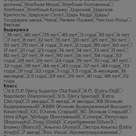
долина
Хлебная Мера
Хлебная Половинка
Хлебник
Хлебный Купажъ
Царская
Царская
Крепость
Царское Село
Царь Кедр
Царь/
Государев заказ
Чача
Чижик-Пыжик
Чистые Росы
Ямская
Выдержка
18 лет
40 лет
35 лет
45 лет
3 года
10 лет
6 лет
7 лет
8 лет
12 лет
15 лет
20 лет
25 лет
30 лет
50 лет
70 лет
4 года
5 лет
2 года
85 лет
60 лет
17 лет
21 год
23 года
16 лет
14 лет
13 лет
11 лет
80 лет
27 лет
9 лет
90 лет
36 лет
54 года
53
года
28 лет
26 лет
24 года
19 лет
51 год
47 лет
32 года
38 лет
46 лет
43 года
37 лет
44 года
33
года
31 год
22 года
1 год
1.5 года
6 месяцев
16
месяцев
2.5 года
29 лет
39 лет
41 год
48 лет
72
года
Класс
V.S.O.P. (Very Superior Old Pale)
X.O. (Extra Old)
Napoleon (Наполеон)
V.S. (Very Special)
Extra
(Экстра)
3 звезды
5 звезд
4 звезды
КВ (Коньяк
Выдержанный)
КВВК (Коньяк Выдержанный Высшего
Качества)
ОС (Очень Старый)
КС (Коньяк Старый)
Hors d'Age
Vintage (Винтажный)
Солера
Репосадо
(Reposado)
Голд (Gold)
Серебрянная (Silver)
Бланко (Blanco)
Аньехо (Anejo)
Экстра Аньехо (Extra
Anejo)
7 звезд
Tres Vieux
Ароматизированная