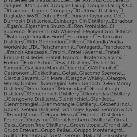
Distilleries de Matha
Dobbe
de JOY
du Coquerel
Tariquet
Don Julio
Douglas Laing
Douglas Laing & Co
Drambuie Liqueur Company
Dufftown Distillery
Dugladze W&S
Duh u Boci
Duncan Taylor and Co
Dunrobin Distilleries
Edinburgh Gin Distillery
Edradour
Egan's
Eigashima Shuzo
El Ron Prohibido
El
Supremo
Element Irish Whiskey
Elephant Gin
Ethical
Fabrica de Tequilas Finos
Fauconnier
Fettercairn
Distillery
Fifth Generation
Filliers
Finlandia Vodka
Worldwide LTD
Fleischmann's
Fontagard
Franciacorta
Francis Abecassis
Frapin
Fratelli Averna
Fratelli
Branca Distillerie
Fratelli ‎Francoli
Fraternity Spirits
Freihof
Fruko Schulz
G & J Distillers
Gabriello
Santoni
Gagliano Marcati
Gancia
GAS Familia
Gastronom
Gekkeikan
Gelas
Giacomo Sperone
Giarola Savem
Gin Mare
Glasgow Whisky
Glasgow
Whisky Limited
Glen Elgin
Glen Garioch
Glen Moray
Distillery
Glen Turner
Glencadam
Glendalough
Distillery
Glendronach Distillery
Glenfarclas Distillery
Glengoyne Distillery
Glenkinchie
Glenlivet
Glenmorangie
Glenmorangie Distillery
Globefill Inc.
Godet
Golani Distillery
Gonzalez Byass
Gordon & Co
Grand Marnier
Grand Mezcal
Grandes Distilleries
Peureux
Grays Inc.
Great Northern Distillery
Great
Oaks
Green Tree Distillery
Green Utopia
Grenki list
Grupo Estevez
Grupo Pellas
Gruppo Montenegro
Guillon Painturaud
GVMT Group
Hakuro
Hakushika