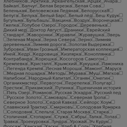
Хлебников
Арктика
Архангельская
Арцах
Ачара
Байкал
Балчуг
Белая Березка
Белая Сова
Беленькая
Беловежская Ледяная
БелорусскаЯ
Белуга
Белуха
Белый Барс
Белый лёд
Беш Кудук
Бугульма
Бульбашъ
Вакцина
Воздух
Воронецкая
Гжелка
Голубое Озеро
Городок
Деревенька
Дикий мед
Доктор Август
Драники
Еврейский
Стандарт
Жаворонки
Журавли
Журавушка
Зверь
Зеленая Марка
Зерна Севера
Зерно
Зимняя
деревенька
Зимняя дорога
Золотая Выдержка
Зубровка
Иван Грозный
Императорская коллекция
Иней
Кедр
Кедровица
Кизлярка
Коноплянка
Контрабанда
Корюшка
Косогоров Самогон
Кремлевка
Кристалл
Крымский
Кукушка
Ламоника
Легенда Кремля
Лесная Мороша
Мамонт
Маруся
Медная лошадка
Методъ
Мурава
Муш
Мягков
Налибоки
Народный Капитал
Оганян
Онегин
Органикмастер
Первогон
Перепелка
Полугар
Престиж
Прикамский
Путинка
Пшеничная история
Пять Озер
Романов
Русская Эскадра
Русский лед
Русское Золото
Самоваръ
Северная Тропа
Северное Золото
Седой Кавказ
Сейлорс Хоум
Славянский Трактир
Смирновъ
Солодовая Ярмарка
Солодовня
Спельта
Старая Москва
Старка
Столичная
Стопарик
Стужа
Сябры
Талка
Топаз
Травка
Троекуровка
Тундра
Урожай
Уч Кудук
Форсаж
Ханская
Хаски
Хлеб & Соль
Хлебная