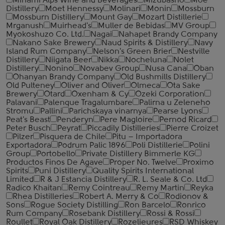
Minami Alps Wine and Beverages
Mizubasho
Moe
Distillery
Moet Hennessy
Molinari
Monin
Mossburn
Mossburn Distillery
Mount Gay
Mozart Distillerie
Mrganush
Muirhead's
Muller de Bebidas
MV Group
Myokoshuzo Co. Ltd.
Nagai
Nahapet Brandy Company
Nakano Sake Brewery
Naud Spirits & Distillery
Navy
Island Rum Company
Nelson's Green Brier
Nestville
Distillery
Niigata Beer
Nikka
Nocheluna
Nolet
Distillery
Nonino
Novabev Group
Nusa Cana
Oban
Ohanyan Brandy Company
Old Bushmills Distillery
Old Pulteney
Oliver and Oliver
Olmeca
Ota Sake
Brewery
Otard
Oxenham & Cy
Ozeki Corporation
Palavani
Palenque Tragalumbare
Palirna u Zeleneho
Stromu
Pallini
Parichskaya vinarnya
Pearse Lyons
Peat's Beast
Penderyn
Pere Magloire
Pernod Ricard
Peter Busch
Peyrat
Piccadily Distilleries
Pierre Croizet
Pilzer
Pisquera de Chile
Pitu – Importadora
Exportadora
Podrum Palic 1896
Poli Distillerie
Polini
Group
Portobello
Private Distillery Bimmerle KG
Productos Finos De Agave
Proper No. Twelve
Proximo
Spirits
Puni Distillery
Quality Spirits International
Limited
R & J Estancia Distillery
R. L. Seale & Co. Ltd
Radico Khaitan
Remy Cointreau
Remy Martin
Reyka
Rhea Distilleries
Robert A. Merry & Co
Rodionov &
Sons
Rogue Society Distilling
Ron Barcelo
Ronrico
Rum Company
Rosebank Distillery
Rossi & Rossi
Roullet
Royal Oak Distillery
Rozelieures
RSD Whiskey