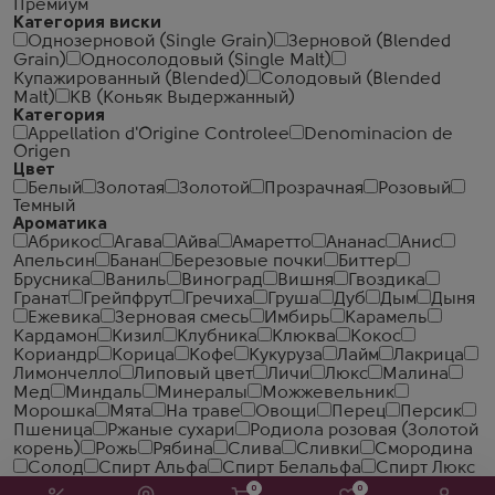
Премиум
Категория виски
Однозерновой (Single Grain)
Зерновой (Blended
Grain)
Односолодовый (Single Malt)
Купажированный (Blended)
Солодовый (Blended
Malt)
КВ (Коньяк Выдержанный)
Категория
Appellation d'Origine Controlee
Denominacion de
Origen
Цвет
Белый
Золотая
Золотой
Прозрачная
Розовый
Темный
Ароматика
Абрикос
Агава
Айва
Амаретто
Ананас
Анис
Апельсин
Банан
Березовые почки
Биттер
Брусника
Ваниль
Виноград
Вишня
Гвоздика
Гранат
Грейпфрут
Гречиха
Груша
Дуб
Дым
Дыня
Ежевика
Зерновая смесь
Имбирь
Карамель
Кардамон
Кизил
Клубника
Клюква
Кокос
Кориандр
Корица
Кофе
Кукуруза
Лайм
Лакрица
Лимончелло
Липовый цвет
Личи
Люкс
Малина
Мед
Миндаль
Минералы
Можжевельник
Морошка
Мята
На траве
Овощи
Перец
Персик
Пшеница
Ржаные сухари
Родиола розовая (Золотой
корень)
Рожь
Рябина
Слива
Сливки
Смородина
Солод
Спирт Альфа
Спирт Белальфа
Спирт Люкс
Тмин
Травы
Тутовник
Фруктовый
Фундук
Хмель
0
0