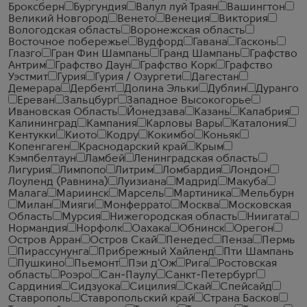
Броксберн
Бургундия
Валул луй Траян
Вашингтон
Великий Новгород
Венето
Венеция
Виктория
Вологодская область
Воронежская область
Восточное побережье
Вудфорд
Гавана
Гасконь
Глазго
Гран Фин Шампань
Гранд Шампань
Графство
Антрим
Графство Даун
Графство Корк
Графство
Уэстмит
Гурия
Гурия / Озургети
Дагестан
Демерара
Дербент
Долина Эльки
Дублин
Дуранго
Ереван
Зальцбург
Западное Высокогорье
Ивановская Область
Йонедзава
Казань
Калабрия
Калининград
Кампания
Карловы Вары
Каталония
Кентукки
Киото
Кодру
Кокимбо
Коньяк
Копенгаген
Краснодарский край
Крым
Кэмпбелтаун
Ламбей
Ленинградская область
Лигурия
Лимпопо
Литрим
Ломбардия
Лондон
Лоуленд (Равнина)
Луизиана
Мадрид
Макуба
Малага
Мариинск
Марсель
Мартиника
Мельбурн
Милан
Мияги
Монферрато
Москва
Московская
Область
Мурсия
Нижегородская область
Ниигата
Нормандия
Норфолк
Оахака
Обнинск
Орегон
Остров Арран
Остров Скай
Пенедес
Пенза
Пермь
Пирассунунга
Прибрежный Хайленд
Пти Шампань
Пушкино
Пьемонт
Пэи д'Ож
Рига
Ростовская
область
Роэро
Сан-Паулу
Санкт-Петербург
Сардиния
Сидзуока
Сицилия
Скай
Спейсайд
Ставрополь
Ставропольский край
Страна Басков