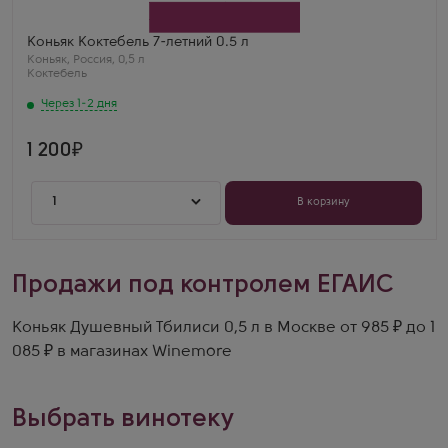
Бренд
Коктебель
Регион
Коньяк Коктебель 7-летний 0.5 л
Крым
Коньяк
,
Россия
,
0,5 л
Выдержка
Коктебель
7 лет
Андрей Попов
Через 1-2 дня
Коктебель 7-летний — винтажный вкус! Сухофрукты,
ваниль, лёгкая горчинка. Для особых случаев —
раскрывается в бокале.
1 200
1
В корзину
Продажи под контролем ЕГАИС
Коньяк Душевный Тбилиси 0,5 л в Москве от 985 ₽ до 1
085 ₽ в магазинах Winemore
Выбрать винотеку