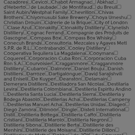
Cazadores
Cevico
Chabot Armagnac
Abkhaz
d'Heberto
de Laubade
de Montifaud
du Breuil
Saint Aubin/Westphal Family
Chevrillon
Chivas
Brothers
Chiyomusubi Sake Brewery
Choya Umeshu
Christian Drouin
Cidrerie de la Brique
City of London
Clase Azul
Clonakilty
Clonakilty Distillery
Clynelish
Distillery
Cognac Ferrand
Compagnie des Produits de
Gascogne
Compass Box
Compass Box Whisky
Conecuh Brands
Consultoria. Mezcales y Agaves Metl
S.P.R. de R.L.
Contrabando
Cooley Distillery
Cooperativa Tequilera La Magdalena
Cooymans
Coquerel
Corporacion Cuba Ron
Corporacion Cuba
Ron S.A.
Courvoisier
Cragganmore
Cragganmore
Distillery
Cubaron
Dalmore
Daniel Bouju
Danish
Distillers
Darroze
Dartigalongue
David Sarajishvili
and Eniseli
De Kuyper
Deanston
Delamain
Demerara Distillers
Destiladora San Nicolas
Destilaria
Levira
Destileria Colombiana
Destileria Espiritu Andino
Destileria Santa Lucia
Destileria Sierra
Destileria y
Bodega Abasolo
Destilerias Acha
Destilerias Campeny
Destilerias Manuel Acha
Destilerias Unidas
Diageo
Diego Zamora
Dilmoor
Dingle
Distell International
Distil
Distilleria Bottega
Distilleria Caffo
Distilleria
Cristiani
Distilleria Marolo
Distilleria Negroni
Distilleria Sibona
Distillerie Berta
Distillerie des
Menhirs
Distillerie des Moisans
Distillerie Dillon