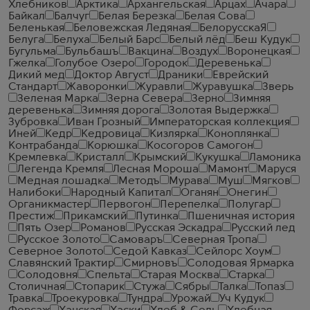
Хлебников
Арктика
Архангельская
Арцах
Ачара
Байкал
Балчуг
Белая Березка
Белая Сова
Беленькая
Беловежская Ледяная
БелорусскаЯ
Белуга
Белуха
Белый Барс
Белый лёд
Беш Кудук
Бугульма
Бульбашъ
Вакцина
Воздух
Воронецкая
Гжелка
Голубое Озеро
Городок
Деревенька
Дикий мед
Доктор Август
Драники
Еврейский
Стандарт
Жаворонки
Журавли
Журавушка
Зверь
Зеленая Марка
Зерна Севера
Зерно
Зимняя
деревенька
Зимняя дорога
Золотая Выдержка
Зубровка
Иван Грозный
Императорская коллекция
Иней
Кедр
Кедровица
Кизлярка
Коноплянка
Контрабанда
Корюшка
Косогоров Самогон
Кремлевка
Кристалл
Крымский
Кукушка
Ламоника
Легенда Кремля
Лесная Мороша
Мамонт
Маруся
Медная лошадка
Методъ
Мурава
Муш
Мягков
Налибоки
Народный Капитал
Оганян
Онегин
Органикмастер
Первогон
Перепелка
Полугар
Престиж
Прикамский
Путинка
Пшеничная история
Пять Озер
Романов
Русская Эскадра
Русский лед
Русское Золото
Самоваръ
Северная Тропа
Северное Золото
Седой Кавказ
Сейлорс Хоум
Славянский Трактир
Смирновъ
Солодовая Ярмарка
Солодовня
Спельта
Старая Москва
Старка
Столичная
Стопарик
Стужа
Сябры
Талка
Топаз
Травка
Троекуровка
Тундра
Урожай
Уч Кудук