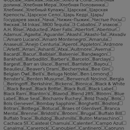
Форсаж
Ханская
Хаски
Хлеб & Соль
Хлебная
долина
Хлебная Мера
Хлебная Половинка
Хлебник
Хлебный Купажъ
Царская
Царская
Крепость
Царское Село
Царь Кедр
Царь/
Государев заказ
Чача
Чижик-Пыжик
Чистые Росы
Ямская
14 Inkas
1800 Tequila
3 Caballos
7 злаков
A.H. Riise
Abducted
Aber Falls
Aberfort
Aberlour
Adamus
Agavita
Aguanile
Akashi
Akashi-Tai
Akvadiv
Amaro Lucano
Amaro Montenegro
Amarula
Anaseuli
Anejo Centuria
Aperol
Appleton
Ardmore
Arlett
Arran
Ashanti
Atxa
Aultmore
Averna
Bacardi
Bacur
Balblair
Balvenie
Bandwagon
Bankhall
Barbadillo
Barber's
Barcelo
Barclays
Bargest
Barr an Uisce
Barrel
Barrister
Bayou
Beaulieu
Beaver's Dram
Becherovka
Bee Gin
Belgian Owl
Bell's
Beluga Noble
Ben Lomond
Benster's
Benten Musume
Benvenuti Nocino
Bergia
Beringoff
Berkshire
Bickens
Bionica
Black & White
Black Beast
Black Bottle
Black Bull
Black Label
Black Ram
Blanton's
Blavod
Blend 285
Bloom
Blue
Label
Blue Seal
Bocharov Ruchey
Bold Thady
Bols
Bols Genever
Bombay Sapphire
Borghetti
Bosford
Botran
Bottega
Botucal
Braes of Glenlivet
Branca
Menta
Brenne
Bristoll's
Broom
Brugal
Buffalo Bill
Buffalo Trace
Bulldog
Bushmills
Buton Maraschino
Cachaca 51
Caisteal Chamuis
Calenter
Campo Azul
Canaima
Canerock
Canoubier
Cantinero
Caorunn