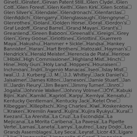
Gineti
Ginster
Girvan Patent Still
Glen Clyde
Glen
Colt
Glen Forest
Glen Keith
Glen Kirk
Glen Scotia
Glen Silver's
Glendale
Glendronach
Glenfarclas
Glenfiddich
Glengarry
Glenglassaugh
Glengoyne
Glenrothes
Golani
Golden Horse
Goral
Gordon's
Graf Ledoff
Grand Barrel
Grand Mayan
Grant's
Greanlend
Green Baboon
Greenall's
Greign
Grey
Glen
Grey Goose
Griottines
Griottini
Guerrero
Maya
Hakushu
Hammer + Sickle
Handsa
Hankey
Bannister
Haran
Hart Brothers
Hatozaki
Hayman's
Hendrick's
Herald Meister
Herencia de Plata
Heriose
Hibiki
High Commissioner
Highland Mist
Hinch
Hine
Holy Gun
Holy Land
Hoppers
Houraisen
Inchmoan
Indri
Ingenio Manacas
Iseo
Islay Mist
Iwai
J. J. Kurberg
J. M.
J.J. Whitley
Jack Daniel's
Jaisalmer
James Kilton
Jameson
Jamie Stuart
Jan
II
Jardin Fleury
Jim Beam
Jimmy Turner
Jinro
Jogaila
Johnnie Walker
Johnny Volmer
JOY
Kabuki
Bijin
Kah
Kamiki
Kapriol
Karpy
Kemlya
Kensatu
Kentucky Gentleman
Kentucky Jack
Ketel One
Kilbeggan
Killepitsch
King Charles
Kiwi
Koskenkorva
Kraken
Kremlin Award
Kujira
Kujira Ryukyu
Kurai
Kvezani
La Arenita
La Cruz
La Escondida
La
Mejicana
La Morita Caribena
La Pavesa
La Pipette
Verte
Lamas
Laneta
Larrys
Lautrec
Lazy Dodo
Les
Grands Assemblages
Ley Seca
Leyrat
Licor 43
Ligare