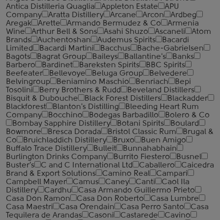
Antica Distilleria Quaglia
Appleton Estate
APU
Company
Aratta Distillery
Arcane
Arcon
Ardbeg
Aregak
Arette
Armando Bermudez & Co
Armenia
Wine
Arthur Bell & Sons
Asahi Shuzo
Ascaneli
Atom
Brands
Auchentoshan
Audemus Spirits
Bacardi
Limited
Bacardi Martini
Bacchus
Bache-Gabrielsen
Bagots
Bagrat Group
Baileys
Ballantine's
Banks
Barbero
Bardinet
Bareksten Spirits
BBC Spirits
Beefeater
Bellevoye
Beluga Group
Belvedere
Belvingroup
Beniamino Maschio
Benriach
Bepi
Tosolini
Berry Brothers & Rudd
Beveland Distillers
Bisquit & Dubouche
Black Forest Distillers
Blackadder
Blackforest
Blanton's Distilling
Bleeding Heart Rum
Company
Bocchino
Bodegas Barbadillo
Bolero & Co
Bombay Sapphire Distillery
Botani Spirits
Boulard
Bowmore
Bresca Dorada
Bristol Classic Rum
Brugal &
Co
Bruichladdich Distillery
Bruxo
Buen Amigo
Buffalo Trace Distillery
Bulleit
Bunnahabhain
Burlington Drinks Company
Burrito Fiestero
Busnel
Buster's
C and C International Ltd
Caballero
Caicedra
Brand & Export Solutions
Camino Real
Campari
Campbell Mayer
Camus
Caney
Canti
Caol Ila
Distillery
Cardhu
Casa Armando Guillermo Prieto
Casa Don Ramon
Casa Don Roberto
Casa Lumbre
Casa Maestri
Casa Orendain
Casa Perro Santo
Casa
Tequilera de Arandas
Casoni
Castarede
Cavino