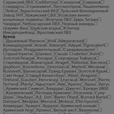
Саранский ЛВЗ
Сиббиттер
Синергия
Смирнов
Стандартъ
Стрижамент
Татспиртпром
Ташкентвино
Тейси
Тираспольский ВКЗ
Тульский Винокуренный
Завод 1911
Уржумский СВЗ
Усовские винно-
коньячные подвалы
Фортуна ЛВЗ
Царь Тигран
Чандари
Чебоксарский ЛВЗ
Черный знахарь
Шаумян-Вин
Шуйская водка
Юпитер
Инкорпорейтед
Ярославский ЛВЗ
Бренд
Душевный Тбилиси
Ной
Айвазовский
Командирский
Ararat
Askaneli
Айрум
Tigranakert
Дугладзе
Поздравительный
Сараджишвили
Старый Кахети
Шалахо
Claude Chatelier
Kvint
Золотой Резерв
Кочари
Сокровище Тифлиса
Старейшина
Фанагория
Araget
Tbilisoba
Бастион
Дербент
Коктебель
Gremiseuli
Martell
Meukow
Rustaveli
Бахчисарай
Гранд Ереван
Золотой Крым
Саят Нова
Старый Кенигсберг
Altair
Aragveli
Orkhevi
Gautier
Hennessy
Lheraud
Monnet
Pierre
Ferrand
Planty
Адъютант
Айк
Аратес
Араш
Аргус
Армянский Символ
Баадури
Джигит
Ереван 2800
Кремлевский
Легенда Армении
Лезгинка
Сулу-
Дере
Эльбрус
A.E. Dor
Baron Otard
Burned Barrel
Darejani
Medjida
Menard
Mobius
Old Gyumri
Алаверди
Аракел
Ардели
Армянский коньяк
Армянский Узор
Арпинэ
Белый аист
Берикони