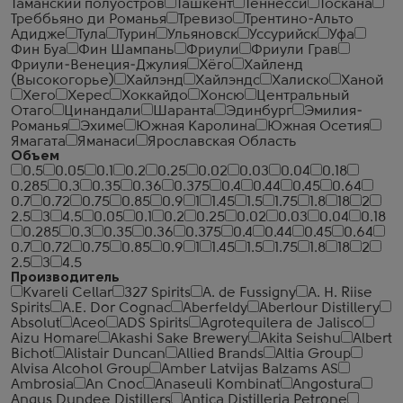
Таманский полуостров
Ташкент
Теннесси
Тоскана
Треббьяно ди Романья
Тревизо
Трентино-Альто
Адидже
Тула
Турин
Ульяновск
Уссурийск
Уфа
Фин Буа
Фин Шампань
Фриули
Фриули Грав
Фриули-Венеция-Джулия
Хёго
Хайленд
(Высокогорье)
Хайлэнд
Хайлэндс
Халиско
Ханой
Хего
Херес
Хоккайдо
Хонсю
Центральный
Отаго
Цинандали
Шаранта
Эдинбург
Эмилия-
Романья
Эхиме
Южная Каролина
Южная Осетия
Ямагата
Яманаси
Ярославская Область
Объем
0.5
0.05
0.1
0.2
0.25
0.02
0.03
0.04
0.18
0.285
0.3
0.35
0.36
0.375
0.4
0.44
0.45
0.64
0.7
0.72
0.75
0.85
0.9
1
1.45
1.5
1.75
1.8
18
2
2.5
3
4.5
0.05
0.1
0.2
0.25
0.02
0.03
0.04
0.18
0.285
0.3
0.35
0.36
0.375
0.4
0.44
0.45
0.64
0.7
0.72
0.75
0.85
0.9
1
1.45
1.5
1.75
1.8
18
2
2.5
3
4.5
Производитель
Kvareli Cellar
327 Spirits
A. de Fussigny
A. H. Riise
Spirits
A.E. Dor Cognac
Aberfeldy
Aberlour Distillery
Absolut
Aceo
ADS Spirits
Agrotequilera de Jalisco
Aizu Homare
Akashi Sake Brewery
Akita Seishu
Albert
Bichot
Alistair Duncan
Allied Brands
Altia Group
Alvisa Alcohol Group
Amber Latvijas Balzams AS
Ambrosia
An Cnoc
Anaseuli Kombinat
Angostura
Angus Dundee Distillers
Antica Distilleria Petrone