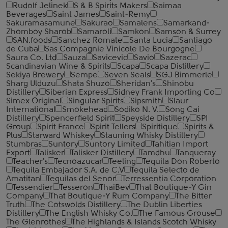
Rudolf Jelinek
S & B Spirits Makers
Saimaa
Beverages
Saint James
Saint-Remy
Sakuramasamune
Sakurao
Samalens
Samarkand-
Zhomboy Sharob
Samaroli
Samkon
Samson & Surrey
SAN.foods
Sanchez Romate
Santa Lucia
Santiago
de Cuba
Sas Compagnie Vinicole De Bourgogne
Saura Co. Ltd
Sauza
Savicevic
Savio
Sazerac
Scandinavian Wine & Spirits
Scapa
Scapa Distillery
Sekiya Brewery
Sempe
Seven Seals
SGJ Bimmerle
Sharg Ulduzu
Shata Shuzo
Sheridan's
Shinobu
Distillery
Siberian Express
Sidney Frank Importing Co
Simex Original
Singular Spirits
Sipsmith
Slaur
International
Smokehead
Sodiko N. V.
Song Cai
Distillery
Spencerfield Spirit
Speyside Distillery
SPI
Group
Spirit France
Spirit Tellers
Spiritique
Spirits &
Plus
Starward Whiskey
Stauning Whisky Distillery
Stumbras
Suntory
Suntory Limited
Tahitian Import
Export
Talisker
Talisker Distillery
Tamdhu
Tanqueray
Teacher's
Tecnoazucar
Teeling
Tequila Don Roberto
Tequila Embajador S.A. de C.V
Tequila Selecto de
Amatitan
Tequilas del Senor
Terressentia Corporation
Tessendier
Tesseron
ThaiBev
That Boutique-Y Gin
Company
That Boutique-Y Rum Company
The Bitter
Truth
The Cotswolds Distillery
The Dublin Liberties
Distillery
The English Whisky Co.
The Famous Grouse
The Glenrothes
The Highlands & Islands Scotch Whisky