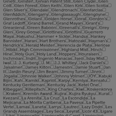
Gineti
Ginster
Girvan Patent Still
Glen Clyde
Glen
Colt
Glen Forest
Glen Keith
Glen Kirk
Glen Scotia
Glen Silver's
Glendale
Glendronach
Glenfarclas
Glenfiddich
Glengarry
Glenglassaugh
Glengoyne
Glenrothes
Golani
Golden Horse
Goral
Gordon's
Graf Ledoff
Grand Barrel
Grand Mayan
Grant's
Greanlend
Green Baboon
Greenall's
Greign
Grey
Glen
Grey Goose
Griottines
Griottini
Guerrero
Maya
Hakushu
Hammer + Sickle
Handsa
Hankey
Bannister
Haran
Hart Brothers
Hatozaki
Hayman's
Hendrick's
Herald Meister
Herencia de Plata
Heriose
Hibiki
High Commissioner
Highland Mist
Hinch
Hine
Holy Gun
Holy Land
Hoppers
Houraisen
Inchmoan
Indri
Ingenio Manacas
Iseo
Islay Mist
Iwai
J. J. Kurberg
J. M.
J.J. Whitley
Jack Daniel's
Jaisalmer
James Kilton
Jameson
Jamie Stuart
Jan
II
Jardin Fleury
Jim Beam
Jimmy Turner
Jinro
Jogaila
Johnnie Walker
Johnny Volmer
JOY
Kabuki
Bijin
Kah
Kamiki
Kapriol
Karpy
Kemlya
Kensatu
Kentucky Gentleman
Kentucky Jack
Ketel One
Kilbeggan
Killepitsch
King Charles
Kiwi
Koskenkorva
Kraken
Kremlin Award
Kujira
Kujira Ryukyu
Kurai
Kvezani
La Arenita
La Cruz
La Escondida
La
Mejicana
La Morita Caribena
La Pavesa
La Pipette
Verte
Lamas
Laneta
Larrys
Lautrec
Lazy Dodo
Les
Grands Assemblages
Ley Seca
Leyrat
Licor 43
Ligare