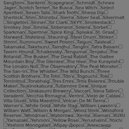
SangSom
Santero
Scapegrace
Schmidt
Schnee
Jager
Scotch Terrier
Se Busca
Sea Witch
Select
Aperitivo
Seven Tails
Shark Tooth
Sheep Dip
Sherlock
Shin
Shinobu
Sierra
Silver Seal
Silvermalt
Singleton
Sinner
Sir Clark
SKYY
Smokestack
Smokey Joe
Smola
Soberano
Solera
Sorbet
Sparkman
Sperone
Spice King
Spisska
St. Graal
Starward
Stateless
Stauning
Steel Drum
Stoker
Storm
Summum
Sweet Poison
Taigun
Taisteal
Takamaka
Taketsuru
Tamdhu
Tanglin
Tatra Balsam
Tavern Hound
Tchaikovsky
Tengumai
Tenjaku
The
Botanist
The Busker
The Dead Rabbit
The Galtee
Mountain Boy
The Glenlee
The Hive
The Kurayoshi
The London №1
The Observatory
The Peat Monster
The San-In
The Whistler
The Wild Bunch
Three
Scottish Brothers
Tio Toto
Tito's
Togouchi
Toki
Tomintoul
Torabhaig
Tres Erres
Trois Rivieres
Trouble
Maker
Tsukinokatsura
Tullamore Dew
Unique
Collection
Urakasumi Brewery
Vaccari
Vana Tallinn
Varadero
Vecchia Romagna
Veroni
Viejo de Caldas
Villa Giusti
Villa Maestrini
Volcan De Mi Tierra
Warner's
White Gold
White Stag
William Lawson's
William Watt
Wilson & Morgan
Wood Stork
Woodford
Reserve
Woodman
Wyborowa
Xenta
Xiaman
XUXU
Yamazaki
Yehmon
Yellow Rose
Yerushalmi
Yoichi
Yoshino Monogatari
Абрау-Дюрсо
Александр