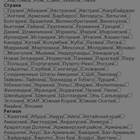
Настойка
Ром
Саке
Текила
Чача
Страна
Грузия
Абхазия
Австралия
Австрия
Азербайджан
Англия
Армения
Барбадос
Беларусь
Бельгия
Болгария
Бразилия
Великобритания
Венесуэла
Вьетнам
Гайана
Гватемала
Германия
Греция
Дания
Доминикана
Израиль
Индия
Индонезия
Ирландия
Исландия
Испания
Италия
Казахстан
Канада
Китай
Колумбия
Куба
Латвия
Литва
Маврикий
Мартиника
Мексика
Молдавия
Монако
Монголия
Мьянма
Нидерланды
Никарагуа
Новая Зеландия
Норвегия
Панама
Парагвай
Перу
Польша
Португалия
Пуэрто-Рико
Россия
Сейшелы
Сербия
Сингапур
Словакия
Соединенные Штаты Америки
США
Таиланд
Тайвань
Тайланд
Тринидад и Тобаго
Турция
Узбекистан
Украина
Уэльс
Фиджи
Филиппины
Финляндия
Франция
Хорватия
Чехия
Чили
Швейцария
Швеция
Шотландия
Эль Сальвадор
Эстония
ЮАР
Южная Корея
Южная Осетия
Ямайка
Япония
Регион
Кахетия
Абруа
Аидзу
Айла
Алтайский край
Амазония
Амстердам
Андалусия
Анжера
Араратская Долина
Армавирский район
Арманьяк
Ахашени
Ахус
Ба-Арманьяк
Бавария
Баз-Арманьяк
Байррада
Бароло
Бон Буа
Бордо
Бретань