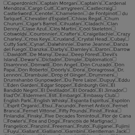
Caperdonich
Captain Morgan
Captain's
Cardenal
Mendoza
Cargo Cult
Carrygreen
Castlecraig
CastleSword
Cenote
Chameleon
de Fontpinot
du
Tariquet
Chevalier d'Espalet
Chivas Regal
Chum
Churum
Cigar's Barrel
Cihuatan
Cladach
Clan
Denny
Clase Azul
Clos Martin
Cool Skeleton
Cotswolds
Couronnier
Crafter's
Craigellachie
Crazy
Charley
Cross Keys
Cruxland
Crystal Head
Cubay
Cutty Sark
Cynar
Dalwhinnie
Dame Jeanne
Danza
del Fuego
Danzka
Darby's
Darnley's
Daron
Darrow
Davidoff
De Marsy
Deau
Deep Forest
Devil's
Island
Dewar's
Dictador
Dimple
Diplomatico
Disaronno
Domwill
Don Angel
Don Cruzado
Don
Papa
Don Roberto
Doorly's
Dora
Doragrossa
Dr.
Lennon
Drambuie
Drop of Ginger
Drummers
Drumshanbo Gunpowder
Du Pere Laize
Dupuy
Eddu
Eden Garden
Edgar Sopper
Edinburgh Gin
El
Bandido Negro
El Destilador
El Dorado
El Jimador
Elad'Or
Eldermen
Elit
Embargo
Embassy Club
English Park
English Whisky
Espanta Espiritus
Espolon
Esprit Organic
Etsu
Facundo
Fernet Antico
Fernet
Branca
Fernet Vittone
Fifty Pounds
Finist
Finka
Finlandia
Finsky
Five Decades Tomintoul
Flor de Cana
Fowler's
Fox and Dogs
Francois de Martignac
Frangelico
Franzini
Freeman
Fruto
Fujigane
Fujimi
Fuyu
Gallant
Galliano
Gambini
Gentleman Jack