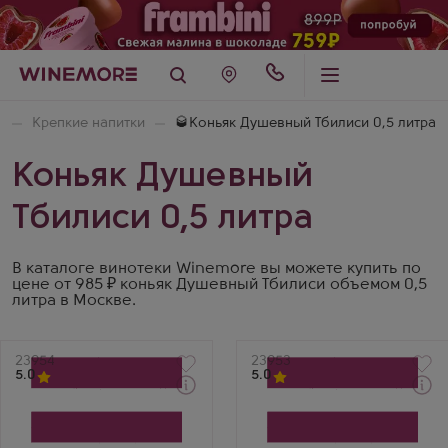
я
Крепкие напитки
🥃Коньяк Душевный Тбилиси 0,5 литра
Коньяк Душевный
Тбилиси 0,5 литра
В каталоге винотеки Winemore вы можете купить по
цене от 985 ₽ коньяк Душевный Тбилиси объемом 0,5
литра в Москве.
Артикул
23954
Артикул
23953
5.0
5.0
Через 1-2 дня
Через 1-2 дня
Коньяк
Коньяк
Dushevnyy Tbilisi 7 Years
Dushevnyy Tbilisi 5 Years
Old
Old