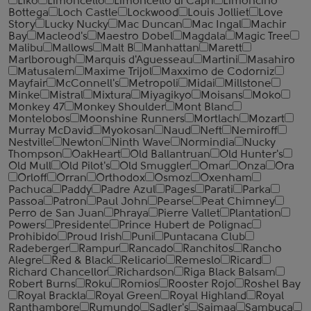
Liko
Limoncello
Limoncello di Capri
Limoncino
Bottega
Loch Castle
Lockwood
Louis Jolliet
Love
Story
Lucky Nucky
Mac Duncan
Mac Ingal
Machir
Bay
Macleod's
Maestro Dobel
Magdala
Magic Tree
Malibu
Mallows
Malt B
Manhattan
Marett
Marlborough
Marquis d'Aguesseau
Martini
Masahiro
Matusalem
Maxime Trijol
Maxximo de Codorniz
Mayfair
McConnell's
Metropoli
Midai
Millstone
Minke
Mistral
Mixtura
Miyagikyo
Moisans
Moko
Monkey 47
Monkey Shoulder
Mont Blanc
Montelobos
Moonshine Runners
Mortlach
Mozart
Murray McDavid
Myokosan
Naud
Neft
Nemiroff
Nestville
Newton
Ninth Wave
Normindia
Nucky
Thompson
OakHeart
Old Ballantruan
Old Hunter's
Old Mull
Old Pilot's
Old Smuggler
Omar
Onza
Ora
Orloff
Orran
Orthodox
Osmoz
Oxenham
Pachuca
Paddy
Padre Azul
Pages
Parati
Parka
Passoa
Patron
Paul John
Pearse
Peat Chimney
Perro de San Juan
Phraya
Pierre Vallet
Plantation
Powers
Presidente
Prince Hubert de Polignac
Prohibido
Proud Irish
Puni
Puntacana Club
Radeberger
Rampur
Rancado
Ranchitos
Rancho
Alegre
Red & Black
Relicario
Remeslo
Ricard
Richard Chancellor
Richardson
Riga Black Balsam
Robert Burns
Roku
Romios
Rooster Rojo
Roshel Bay
Royal Brackla
Royal Green
Royal Highland
Royal
Ranthambore
Rumundo
Sadler's
Saimaa
Sambuca