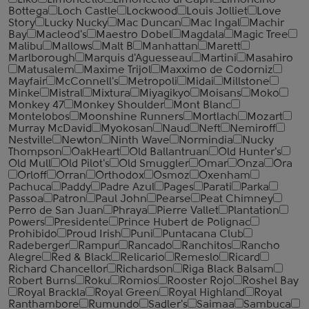
Liko
Limoncello
Limoncello di Capri
Limoncino
Bottega
Loch Castle
Lockwood
Louis Jolliet
Love
Story
Lucky Nucky
Mac Duncan
Mac Ingal
Machir
Bay
Macleod's
Maestro Dobel
Magdala
Magic Tree
Malibu
Mallows
Malt B
Manhattan
Marett
Marlborough
Marquis d'Aguesseau
Martini
Masahiro
Matusalem
Maxime Trijol
Maxximo de Codorniz
Mayfair
McConnell's
Metropoli
Midai
Millstone
Minke
Mistral
Mixtura
Miyagikyo
Moisans
Moko
Monkey 47
Monkey Shoulder
Mont Blanc
Montelobos
Moonshine Runners
Mortlach
Mozart
Murray McDavid
Myokosan
Naud
Neft
Nemiroff
Nestville
Newton
Ninth Wave
Normindia
Nucky
Thompson
OakHeart
Old Ballantruan
Old Hunter's
Old Mull
Old Pilot's
Old Smuggler
Omar
Onza
Ora
Orloff
Orran
Orthodox
Osmoz
Oxenham
Pachuca
Paddy
Padre Azul
Pages
Parati
Parka
Passoa
Patron
Paul John
Pearse
Peat Chimney
Perro de San Juan
Phraya
Pierre Vallet
Plantation
Powers
Presidente
Prince Hubert de Polignac
Prohibido
Proud Irish
Puni
Puntacana Club
Radeberger
Rampur
Rancado
Ranchitos
Rancho
Alegre
Red & Black
Relicario
Remeslo
Ricard
Richard Chancellor
Richardson
Riga Black Balsam
Robert Burns
Roku
Romios
Rooster Rojo
Roshel Bay
Royal Brackla
Royal Green
Royal Highland
Royal
Ranthambore
Rumundo
Sadler's
Saimaa
Sambuca