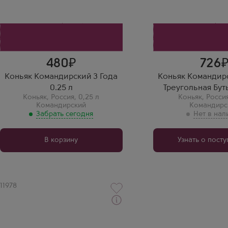
Выдержка
Командирский
3 года
Выдержка
Геннадий Соловьев
3 года
Леонид Фролов
Командирский 0.25 —
удобная "чекушка" хорошего
Командирский в тр
качества. Вкус приятный, не
бутылке — очень
резкий.
оригинальный диза
Коньяк внутри тоже
подвел.
480
726
Коньяк Командирский 3 Года
Коньяк Командирс
0.25 л
Треугольная Бут
Коньяк
,
Россия
,
0,25 л
Коньяк
,
Росси
Командирский
Командирс
Забрать сегодня
В корзину
Узнать о пост
Артикул
11978
Коньяк
Komandirsky 3 Years Old