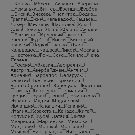
Коньяк
Абсент
Аквавит
Аперитив
Арманьяк
Биттер
Бренди
Бурбон
Виски
Висковый напиток
Водка
Граппа
Джин
Кальвадос
Кашаса
Ликер
Мескаль
Настойка
Ром
Саке
Текила
Чача
Абсент
Аквавит
Аперитив
Арманьяк
Биттер
Бренди
Бурбон
Виски
Висковый
напиток
Водка
Граппа
Джин
Кальвадос
Кашаса
Ликер
Мескаль
Настойка
Ром
Саке
Текила
Чача
Страна
Россия
Абхазия
Австралия
Австрия
Азербайджан
Англия
Армения
Барбадос
Беларусь
Бельгия
Болгария
Бразилия
Великобритания
Венесуэла
Вьетнам
Гайана
Гватемала
Германия
Греция
Грузия
Дания
Доминикана
Израиль
Индия
Индонезия
Ирландия
Исландия
Испания
Италия
Казахстан
Канада
Китай
Колумбия
Куба
Латвия
Литва
Маврикий
Мартиника
Мексика
Молдавия
Монако
Монголия
Мьянма
Нидерланды
Никарагуа