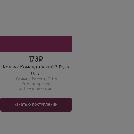
Производитель
КВКЗ (Коломенский винно-
коньячный завод)
Бренд
Командирский
Выдержка
3 года
173
Коньяк Командирский 3 Года
0.1 л
Коньяк
,
Россия
,
0,1 л
Командирский
Узнать о поступлении