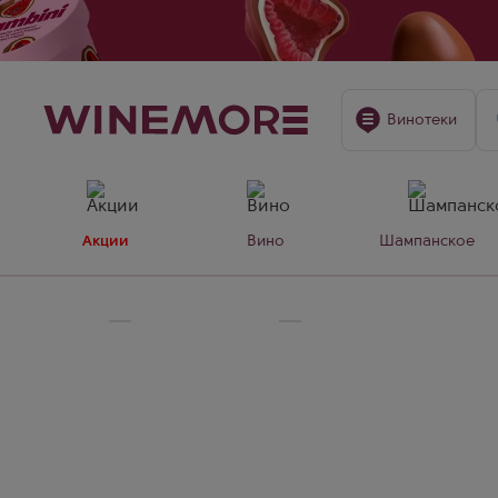
Винотеки
Акции
Вино
Шампанское
Главная
Крепкие напитки
🥃Коньяк 3 звезды Кома
Коньяк 3 звезды Коман
Коньяк 3 звезды "Командирский" – классический р
традиционным технологиям из отборного винограда
дубовой пряностью.