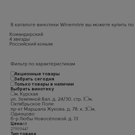
"Командирский" – отличное сочетание качества и
В каталоге винотеки Winemore вы можете купить по 
Командирский
4 звезды
Российский коньяк
Фильтр по характеристикам
Акционные товары
Забрать сегодня
Только товары в наличии
Выбрать винотеку
м. Курская
ул. Земляной Вал. д. 24/30. стр. 1
м.
Октябрьское Поле
пр-кт Маршала Жукова. д. 78. к. 3
м.
Одинцово
б-р Любы Новосёловой. д. 13
Цена
Тип товара