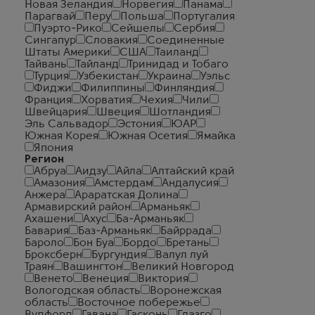
Новая Зеландия
Норвегия
Панама
Парагвай
Перу
Польша
Португалия
Пуэрто-Рико
Сейшелы
Сербия
Сингапур
Словакия
Соединенные
Штаты Америки
США
Таиланд
Тайвань
Тайланд
Тринидад и Тобаго
Турция
Узбекистан
Украина
Уэльс
Фиджи
Филиппины
Финляндия
Франция
Хорватия
Чехия
Чили
Швейцария
Швеция
Шотландия
Эль Сальвадор
Эстония
ЮАР
Южная Корея
Южная Осетия
Ямайка
Япония
Регион
Абруа
Аидзу
Айла
Алтайский край
Амазония
Амстердам
Андалусия
Анжера
Араратская Долина
Армавирский район
Арманьяк
Ахашени
Ахус
Ба-Арманьяк
Бавария
Баз-Арманьяк
Байррада
Бароло
Бон Буа
Бордо
Бретань
Броксберн
Бургундия
Валул луй
Траян
Вашингтон
Великий Новгород
Венето
Венеция
Виктория
Вологодская область
Воронежская
область
Восточное побережье