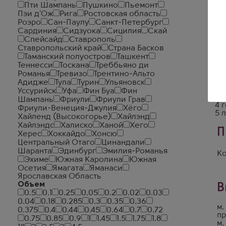
Пти Шампань
Пушкино
Пьемонт
Пэи д'Ож
Рига
Ростовская область
Роэро
Сан-Паулу
Санкт-Петербург
Сардиния
Сидзуока
Сицилия
Скай
Спейсайд
Ставрополь
Ставропольский край
Страна Басков
Таманский полуостров
Ташкент
Теннесси
Тоскана
Треббьяно ди
Романья
Тревизо
Трентино-Альто
5 
Адидже
Тула
Турин
Ульяновск
0,5
Уссурийск
Уфа
Фин Буа
Фин
3 
Шампань
Фриули
Фриули Грав
4 
Фриули-Венеция-Джулия
Хёго
5 
Хайленд (Высокогорье)
Хайлэнд
Хайлэндс
Халиско
Ханой
Хего
П
Херес
Хоккайдо
Хонсю
Центральный Отаго
Цинандали
Шаранта
Эдинбург
Эмилия-Романья
Ко
Эхиме
Южная Каролина
Южная
Осетия
Ямагата
Яманаси
Ярославская Область
Объем
В
0.5
0.1
0.25
0.05
0.2
0.02
0.03
0.04
0.18
0.285
0.3
0.35
0.36
м.
0.375
0.4
0.44
0.45
0.64
0.7
0.72
пр
0.75
0.85
0.9
1
1.45
1.5
1.75
1.8
м.