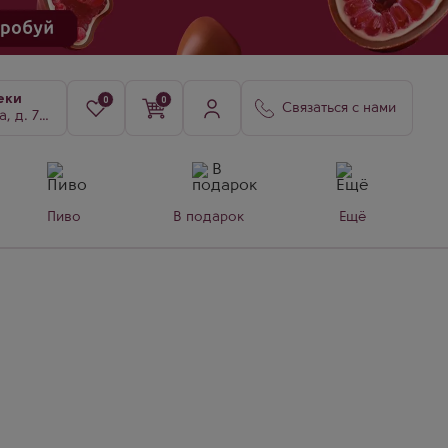
еки
0
0
Связаться с нами
8, к. 3
Пиво
В подарок
Ещё
ный по
в и легкой