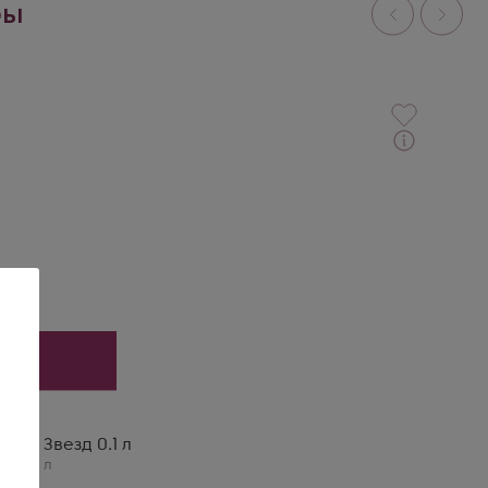
ры
як 5 Звезд 0.1 л
ия
,
0,1 л