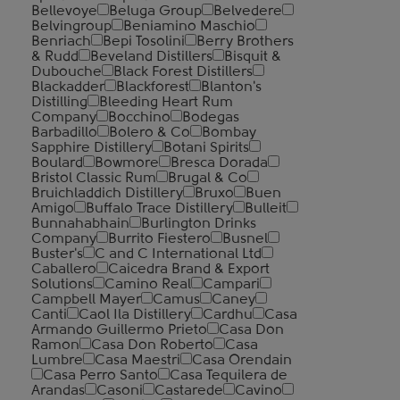
Bellevoye
Beluga Group
Belvedere
Belvingroup
Beniamino Maschio
Benriach
Bepi Tosolini
Berry Brothers
& Rudd
Beveland Distillers
Bisquit &
Dubouche
Black Forest Distillers
Blackadder
Blackforest
Blanton's
Distilling
Bleeding Heart Rum
Company
Bocchino
Bodegas
Barbadillo
Bolero & Co
Bombay
Sapphire Distillery
Botani Spirits
Boulard
Bowmore
Bresca Dorada
Bristol Classic Rum
Brugal & Co
Bruichladdich Distillery
Bruxo
Buen
Amigo
Buffalo Trace Distillery
Bulleit
Bunnahabhain
Burlington Drinks
Company
Burrito Fiestero
Busnel
Buster's
C and C International Ltd
Caballero
Caicedra Brand & Export
Solutions
Camino Real
Campari
Campbell Mayer
Camus
Caney
Canti
Caol Ila Distillery
Cardhu
Casa
Armando Guillermo Prieto
Casa Don
Ramon
Casa Don Roberto
Casa
Lumbre
Casa Maestri
Casa Orendain
Casa Perro Santo
Casa Tequilera de
Arandas
Casoni
Castarede
Cavino