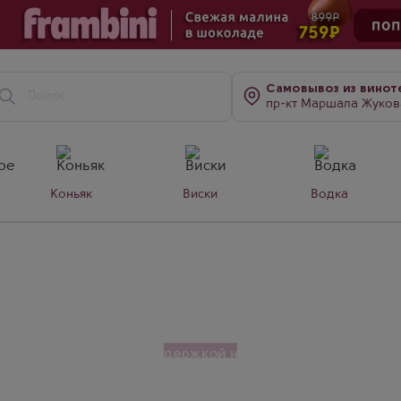
Самовывоз
из винот
пр-кт Маршала Жукова, д. 7
Коньяк
Виски
Водка
ндирский
дирский
оссийский коньяк с выдержкой не менее 3 лет. Создан
, он обладает мягким вкусом с нотами спелых фрукто