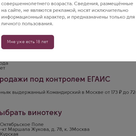
совершеннолетнего возраста. Сведения, размещённые
на сайте, не являются рекламой, носят исключительно
информационный характер, и предназначены только для
Узнать о пост
личного пользования.
Мне уже есть 18 лет
звезд
 л
года
года
лет
родажи под контролем ЕГАИС
ньяк выдержанный Командирский в Москве от 173 ₽ до 72
ыбрать винотеку
 Октябрьское Поле
-кт Маршала Жукова, д. 78, к. 3
Москва
 Курская