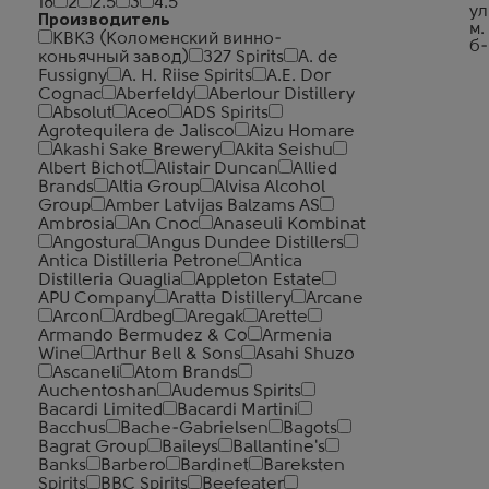
18
2
2.5
3
4.5
ул
Производитель
м.
КВКЗ (Коломенский винно-
б-
коньячный завод)
327 Spirits
A. de
Fussigny
A. H. Riise Spirits
A.E. Dor
Cognac
Aberfeldy
Aberlour Distillery
Absolut
Aceo
ADS Spirits
Agrotequilera de Jalisco
Aizu Homare
Akashi Sake Brewery
Akita Seishu
Albert Bichot
Alistair Duncan
Allied
Brands
Altia Group
Alvisa Alcohol
Group
Amber Latvijas Balzams AS
Ambrosia
An Cnoc
Anaseuli Kombinat
Angostura
Angus Dundee Distillers
Antica Distilleria Petrone
Antica
Distilleria Quaglia
Appleton Estate
APU Company
Aratta Distillery
Arcane
Arcon
Ardbeg
Aregak
Arette
Armando Bermudez & Co
Armenia
Wine
Arthur Bell & Sons
Asahi Shuzo
Ascaneli
Atom Brands
Auchentoshan
Audemus Spirits
Bacardi Limited
Bacardi Martini
Bacchus
Bache-Gabrielsen
Bagots
Bagrat Group
Baileys
Ballantine's
Banks
Barbero
Bardinet
Bareksten
Spirits
BBC Spirits
Beefeater