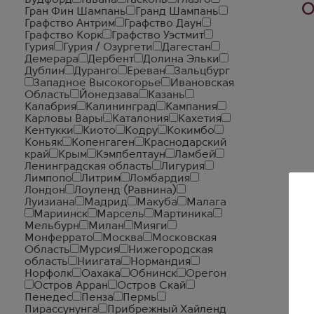
Вудфорд
Гавана
Гасконь
Глазго
О
Гран Фин Шампань
Гранд Шампань
Графство Антрим
Графство Даун
Графство Корк
Графство Уэстмит
Гурия
Гурия / Озургети
Дагестан
Демерара
Дербент
Долина Эльки
Дублин
Дуранго
Ереван
Зальцбург
Западное Высокогорье
Ивановская
Область
Йонедзава
Казань
Калабрия
Калининград
Кампания
Карловы Вары
Каталония
Кахетия
Кентукки
Киото
Кодру
Кокимбо
Коньяк
Копенгаген
Краснодарский
край
Крым
Кэмпбелтаун
Ламбей
Ленинградская область
Лигурия
Лимпопо
Литрим
Ломбардия
Лондон
Лоуленд (Равнина)
Луизиана
Мадрид
Макуба
Малага
Мариинск
Марсель
Мартиника
Мельбурн
Милан
Мияги
Монферрато
Москва
Московская
Область
Мурсия
Нижегородская
область
Ниигата
Нормандия
Норфолк
Оахака
Обнинск
Орегон
Остров Арран
Остров Скай
Пенедес
Пенза
Пермь
Пирассунунга
Прибрежный Хайленд