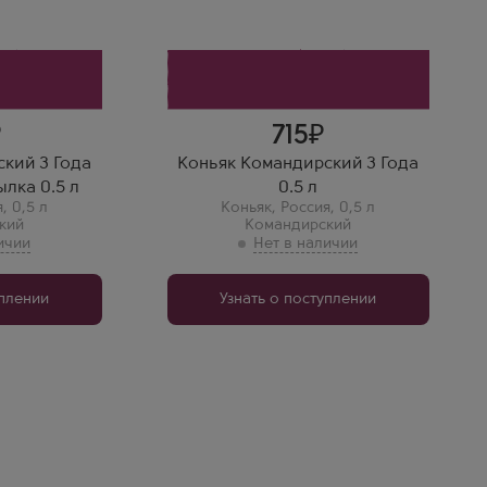
Выдержка
3 года
еугольной
йн!
 не
715
кий 3 Года
Коньяк Командирский 3 Года
ылка 0.5 л
0.5 л
я
,
0,5 л
Коньяк
,
Россия
,
0,5 л
кий
Командирский
уплении
Узнать о поступлении