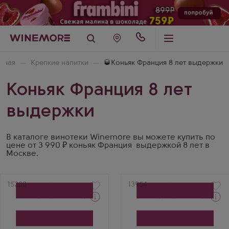
вная
Крепкие напитки
🥃Коньяк Франция 8 лет выдержки
Коньяк Франция 8 лет
выдержки
В каталоге винотеки Winemore вы можете купить по
цене от 3 990 ₽ коньяк Франция выдержкой 8 лет в
Москве.
Артикул
15288
Артикул
13954
Через 1-2 дня
Через 1-2 дня
Коньяк
Коньяк
Менар VSOP в
Птит Шампань AOC Шато
подарочной коробке
де Монтифо Резерв