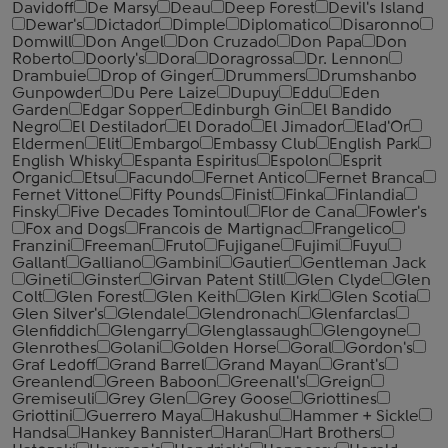
Davidoff
De Marsy
Deau
Deep Forest
Devil's Island
Dewar's
Dictador
Dimple
Diplomatico
Disaronno
Domwill
Don Angel
Don Cruzado
Don Papa
Don
Roberto
Doorly's
Dora
Doragrossa
Dr. Lennon
Drambuie
Drop of Ginger
Drummers
Drumshanbo
Gunpowder
Du Pere Laize
Dupuy
Eddu
Eden
Garden
Edgar Sopper
Edinburgh Gin
El Bandido
Negro
El Destilador
El Dorado
El Jimador
Elad'Or
Eldermen
Elit
Embargo
Embassy Club
English Park
English Whisky
Espanta Espiritus
Espolon
Esprit
Organic
Etsu
Facundo
Fernet Antico
Fernet Branca
Fernet Vittone
Fifty Pounds
Finist
Finka
Finlandia
Finsky
Five Decades Tomintoul
Flor de Cana
Fowler's
Fox and Dogs
Francois de Martignac
Frangelico
Franzini
Freeman
Fruto
Fujigane
Fujimi
Fuyu
Gallant
Galliano
Gambini
Gautier
Gentleman Jack
Gineti
Ginster
Girvan Patent Still
Glen Clyde
Glen
Colt
Glen Forest
Glen Keith
Glen Kirk
Glen Scotia
Glen Silver's
Glendale
Glendronach
Glenfarclas
Glenfiddich
Glengarry
Glenglassaugh
Glengoyne
Glenrothes
Golani
Golden Horse
Goral
Gordon's
Graf Ledoff
Grand Barrel
Grand Mayan
Grant's
Greanlend
Green Baboon
Greenall's
Greign
Gremiseuli
Grey Glen
Grey Goose
Griottines
Griottini
Guerrero Maya
Hakushu
Hammer + Sickle
Handsa
Hankey Bannister
Haran
Hart Brothers