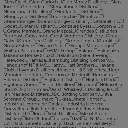
Glen Elgin
Glen Garioch
Glen Moray Distillery
Glen
Turner
Glencadam
Glendalough Distillery
Glendronach Distillery
Glenfarclas Distillery
Glengoyne Distillery
Glenkinchie
Glenlivet
Glenmorangie
Glenmorangie Distillery
Globefill Inc.
Godet
Golani Distillery
Gonzalez Byass
Gordon & Co
Grand Marnier
Grand Mezcal
Grandes Distilleries
Peureux
Grays Inc.
Great Northern Distillery
Great
Oaks
Green Tree Distillery
Green Utopia
Grenki list
Grupo Estevez
Grupo Pellas
Gruppo Montenegro
Guillon Painturaud
GVMT Group
Hakuro
Hakushika
Tatsuuma Honke Shuzo
Hakutsuru Sake Brewing
Halewood
Hamada
Hamburg Distilling Company
Handelshof NF & MS
Hardy
Hart Brothers
Havana
Club
Hayman Distillers
Heaven Hill Distilleries
Henri
Mounier
Heritiers Crassous de Medeuil
Herradura
Hibernia Distillers
Highland Distillers
Highland Park
Highland Queen
Hinch Distillery
Hitejinro
Hokusetsu
Shuzo
Hot Irishman/Walsh Whiskey
I.Distilling & Co
Ian Macleod Distillers
IBC Bottling Company
Illva
Saronno Group
Imayo Tsukasa
Inata Honten
Industria Licorera de Caldas
Industria Licorera
Quezalteca
Inis Tine Uisce Teoranta
Inver House
Distillers LTD
Ioreli
Irish Distillers
Isle of Arran
Distillery
Isle Of Jura
Italicus
J&B
J. G. Monnet et
Co
Jack Daniel's Distillery
Jack Daniels Distillery