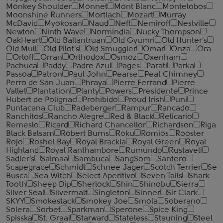
Monkey Shoulder
Monnet
Mont Blanc
Montelobos
Moonshine Runners
Mortlach
Mozart
Murray
McDavid
Myokosan
Naud
Neft
Nemiroff
Nestville
Newton
Ninth Wave
Normindia
Nucky Thompson
OakHeart
Old Ballantruan
Old Gyumri
Old Hunter's
Old Mull
Old Pilot's
Old Smuggler
Omar
Onza
Ora
Orloff
Orran
Orthodox
Osmoz
Oxenham
Pachuca
Paddy
Padre Azul
Pages
Parati
Parka
Passoa
Patron
Paul John
Pearse
Peat Chimney
Perro de San Juan
Phraya
Pierre Ferrand
Pierre
Vallet
Plantation
Planty
Powers
Presidente
Prince
Hubert de Polignac
Prohibido
Proud Irish
Puni
Puntacana Club
Radeberger
Rampur
Rancado
Ranchitos
Rancho Alegre
Red & Black
Relicario
Remeslo
Ricard
Richard Chancellor
Richardson
Riga
Black Balsam
Robert Burns
Roku
Romios
Rooster
Rojo
Roshel Bay
Royal Brackla
Royal Green
Royal
Highland
Royal Ranthambore
Rumundo
Rustaveli
Sadler's
Saimaa
Sambuca
SangSom
Santero
Scapegrace
Schmidt
Schnee Jager
Scotch Terrier
Se
Busca
Sea Witch
Select Aperitivo
Seven Tails
Shark
Tooth
Sheep Dip
Sherlock
Shin
Shinobu
Sierra
Silver Seal
Silvermalt
Singleton
Sinner
Sir Clark
SKYY
Smokestack
Smokey Joe
Smola
Soberano
Solera
Sorbet
Sparkman
Sperone
Spice King
Spisska
St. Graal
Starward
Stateless
Stauning
Steel