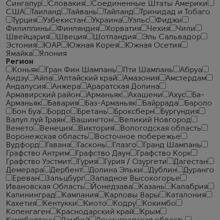
Сингапур
Словакия
Соединенные Штаты Америки
США
Таиланд
Тайвань
Тайланд
Тринидад и Тобаго
Турция
Узбекистан
Украина
Уэльс
Фиджи
Филиппины
Финляндия
Хорватия
Чехия
Чили
Швейцария
Швеция
Шотландия
Эль Сальвадор
Эстония
ЮАР
Южная Корея
Южная Осетия
Ямайка
Япония
Регион
Коньяк
Гран Фин Шампань
Пти Шампань
Абруа
Аидзу
Айла
Алтайский край
Амазония
Амстердам
Андалусия
Анжера
Араратская Долина
Армавирский район
Арманьяк
Ахашени
Ахус
Ба-
Арманьяк
Бавария
Баз-Арманьяк
Байррада
Бароло
Бон Буа
Бордо
Бретань
Броксберн
Бургундия
Валул луй Траян
Вашингтон
Великий Новгород
Венето
Венеция
Виктория
Вологодская область
Воронежская область
Восточное побережье
Вудфорд
Гавана
Гасконь
Глазго
Гранд Шампань
Графство Антрим
Графство Даун
Графство Корк
Графство Уэстмит
Гурия
Гурия / Озургети
Дагестан
Демерара
Дербент
Долина Эльки
Дублин
Дуранго
Ереван
Зальцбург
Западное Высокогорье
Ивановская Область
Йонедзава
Казань
Калабрия
Калининград
Кампания
Карловы Вары
Каталония
Кахетия
Кентукки
Киото
Кодру
Кокимбо
Копенгаген
Краснодарский край
Крым