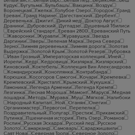
Белый аист
Белый Барс
Белый лёд
Берикони
Беш
Кудук
Бугульма
Бульбашъ
Вакцина
Воздух
Воронецкая
Гжелка
Голубое Озеро
Городок
Гранд
Ереван
Гранд Нарине
Дагестанский
Дербент
Деревенька
Джигит
Дикий мед
Доктор Август
Драники
Дубровский
Дугладзе
Душевный Тбилиси
Еврейский Стандарт
Ереван 2800
Ереванский Путь
Жаворонки
Журавли
Журавушка
Звезда
Даргинии
Зверь
Зеленая Марка
Зерна Севера
Зерно
Зимняя деревенька
Зимняя дорога
Золотая
Выдержка
Золотой Крым
Золотой Резерв
Зубровка
Иван Грозный
Императорская коллекция
Иней
Иорели
Кедр
Кедровица
Кизлярка
Кизлярский
Киновский
Коктебель
Коллекция Вин Александрова
Командирский
Коноплянка
Контрабанда
Корюшка
Косогоров Самогон
Кочари
Кремлевка
Кремлевский
Кристалл
Крымский
Кукушка
Ламоника
Легенда Армении
Легенда Кремля
Лезгинка
Лесная Мороша
Мамонт
Маруся
Медная
лошадка
Методъ
Мурава
Муш
Мягков
Налибоки
Народный Капитал
Ной
Оганян
Онегин
Органикмастер
Первогон
Перепелка
Поздравительный
Полугар
Престиж
Прикамский
Путинка
Пшеничная история
Пять Озер
Романов
Рослин
Русская Эскадра
Русский лед
Русское
Золото
Самарканд
Самоваръ
Сараджишвили
Саят Нова
Северная Тропа
Северное Золото