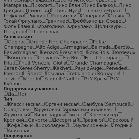
Фино
Парельяда
Педро Хименес
Первенец
Магарача
Пиколит
Пино Блан (Пино Бьянко)
Пино
Гриджио (Пино Гри)
Пино Нуар
Плант-де-Грасс
Рефоско
Рислинг
Ркацители
Саперави
Скьява
Токай Фриулано
Траминер
Треббьяно ди Соаве
Фоль Бланш
Фраголино
Фриулано
Цоликаури
Шардоне
Шенен Блан
Апелласьон
Cognac
Grande Fine Champagne
Petite
Champagne
Alto Adige
Armagnac
Bairrada
Barolo
Bas Armagnac
Benaco Bresciano
Bons Bois
Bordeaux
Bourgogne
Calvados
Fin Bois
Fine Champagne
Friuli
Friuli-Venezia-Giulia
Grande Champagne
Jerez-Xeres-Sherry
Kakheti
Pays d'Auge
Penedes
Piemont
Roero
Toscana
Trebbiano di Romagna
Treviso
Veneto
Yamhill-Carlton
ЗГУ Крым
ЗГУ
Кубань
Подарочная упаковка
Да
Нет
Тип
Классическая
Органическая
Самбука (Sambuca)
Солодовая
Фруктовая
Ароматизированная
Фруктовый
Виноградная
Биттер
Крем-ликёр
Крепкий
Самогон
Десертный
Травяной
Ореховый
Кофейный
Шоколадный
Эмульсионный
Ягодный
Анисовая
Популярное