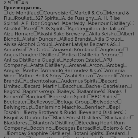
2.5
3
4.5
Производитель
de Montifaud
Courvoisier
Martell & Co
Menard &
Fils
Roullet
327 Spirits
A. de Fussigny
A. H. Riise
Spirits
A.E. Dor Cognac
Aberfeldy
Aberlour Distillery
Absolut
Aceo
ADS Spirits
Agrotequilera de Jalisco
Aizu Homare
Akashi Sake Brewery
Akita Seishu
Albert
Bichot
Alistair Duncan
Allied Brands
Altia Group
Alvisa Alcohol Group
Amber Latvijas Balzams AS
Ambrosia
An Cnoc
Anaseuli Kombinat
Angostura
Angus Dundee Distillers
Antica Distilleria Petrone
Antica Distilleria Quaglia
Appleton Estate
APU
Company
Aratta Distillery
Arcane
Arcon
Ardbeg
Aregak
Arette
Armando Bermudez & Co
Armenia
Wine
Arthur Bell & Sons
Asahi Shuzo
Ascaneli
Atom
Brands
Auchentoshan
Audemus Spirits
Bacardi
Limited
Bacardi Martini
Bacchus
Bache-Gabrielsen
Bagots
Bagrat Group
Baileys
Ballantine's
Banks
Barbero
Bardinet
Bareksten Spirits
BBC Spirits
Beefeater
Bellevoye
Beluga Group
Belvedere
Belvingroup
Beniamino Maschio
Benriach
Bepi
Tosolini
Berry Brothers & Rudd
Beveland Distillers
Bisquit & Dubouche
Black Forest Distillers
Blackadder
Blackforest
Blanton's Distilling
Bleeding Heart Rum
Company
Bocchino
Bodegas Barbadillo
Bolero & Co
Bombay Sapphire Distillery
Botani Spirits
Boulard