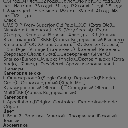
51 год
47 лет
32 года
38 лет
46 лет
43 года
37
лет
44 года
33 года
31 год
22 года
1 год
1.5 года
6 месяцев
16 месяцев
29 лет
39 лет
41 год
48
лет
72 года
Класс
V.S.O.P. (Very Superior Old Pale)
X.O. (Extra Old)
Napoleon (Наполеон)
V.S. (Very Special)
Extra
(Экстра)
3 звезды
5 звезд
4 звезды
КВ (Коньяк
Выдержанный)
КВВК (Коньяк Выдержанный Высшего
Качества)
ОС (Очень Старый)
КС (Коньяк Старый)
Hors d'Age
Vintage (Винтажный)
Солера
Репосадо
(Reposado)
Голд (Gold)
Серебрянная (Silver)
Бланко (Blanco)
Аньехо (Anejo)
Экстра Аньехо (Extra
Anejo)
7 звезд
Tres Vieux
Ароматизированная
Премиум
Категория виски
Однозерновой (Single Grain)
Зерновой (Blended
Grain)
Односолодовый (Single Malt)
Купажированный (Blended)
Солодовый (Blended
Malt)
КВ (Коньяк Выдержанный)
Категория
Appellation d'Origine Controlee
Denominacion de
Origen
Цвет
Белый
Золотая
Золотой
Прозрачная
Розовый
Темный
Ароматика