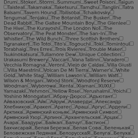
Drum
Stoker
Storm
Summum
Sweet Poison
Taigun
Taisteal
Takamaka
Taketsuru
Tamdhu
Tanglin
Tatra
Balsam
Tavern Hound
Tbilisoba
Tchaikovsky
Tengumai
Tenjaku
The Botanist
The Busker
The
Dead Rabbit
The Galtee Mountain Boy
The Glenlee
The Hive
The Kurayoshi
The London №1
The
Observatory
The Peat Monster
The San-In
The
Whistler
The Wild Bunch
Three Scottish Brothers
Tigranakert
Tio Toto
Tito's
Togouchi
Toki
Tomintoul
Torabhaig
Tres Erres
Trois Rivieres
Trouble Maker
Tsukinokatsura
Tullamore Dew
Unique Collection
Urakasumi Brewery
Vaccari
Vana Tallinn
Varadero
Vecchia Romagna
Veroni
Viejo de Caldas
Villa Giusti
Villa Maestrini
Volcan De Mi Tierra
Warner's
White
Gold
White Stag
William Lawson's
William Watt
Wilson & Morgan
Wood Stork
Woodford Reserve
Woodman
Wyborowa
Xenta
Xiaman
XUXU
Yamazaki
Yehmon
Yellow Rose
Yerushalmi
Yoichi
Yoshino Monogatari
Абрау-Дюрсо
Адъютант
Айвазовский
Айк
Айрум
Алаверди
Александр
Хлебников
Аракел
Аратес
Араш
Аргус
Ардели
Арктика
Армянский коньяк
Армянский Символ
Армянский Узор
Арпинэ
Архангельская
Арцах
Ачара
Баадури
Байкал
Балчуг
Бастион
Бахчисарай
Белая Березка
Белая Сова
Беленькая
Беловежская Ледяная
БелорусскаЯ
Белуга
Белуха