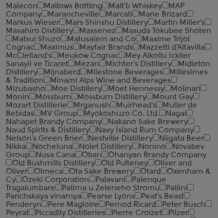
Malecon
Mallows Bottling
Malt'b Whiskey
MAP
Company
Marancheville
Marcati
Marie Brizard
Markus Wieser
Mars Shinshu Distillery
Martin Miller's
Masahiro Distillery
Massenez
Masuda Tokubee Shoten
Matsui Shuzo
Matusalem and Co
Maxime Trijol
Cognac
Maximus
Mayfair Brands
Mazzetti d'Altavilla
McClelland's
Meukow Cognac
Mey Alkollu Ickiler
Sanayii ve Ticaret
Mezan
Michter's Distillery
Midleton
Distillery
Mijnaberd
Milestone Beverages
Millesimes
& Tradition
Minami Alps Wine and Beverages
Mizubasho
Moe Distillery
Moet Hennessy
Molinari
Monin
Mossburn
Mossburn Distillery
Mount Gay
Mozart Distillerie
Mrganush
Muirhead's
Muller de
Bebidas
MV Group
Myokoshuzo Co. Ltd.
Nagai
Nahapet Brandy Company
Nakano Sake Brewery
Naud Spirits & Distillery
Navy Island Rum Company
Nelson's Green Brier
Nestville Distillery
Niigata Beer
Nikka
Nocheluna
Nolet Distillery
Nonino
Novabev
Group
Nusa Cana
Oban
Ohanyan Brandy Company
Old Bushmills Distillery
Old Pulteney
Oliver and
Oliver
Olmeca
Ota Sake Brewery
Otard
Oxenham &
Cy
Ozeki Corporation
Palavani
Palenque
Tragalumbare
Palirna u Zeleneho Stromu
Pallini
Parichskaya vinarnya
Pearse Lyons
Peat's Beast
Penderyn
Pere Magloire
Pernod Ricard
Peter Busch
Peyrat
Piccadily Distilleries
Pierre Croizet
Pilzer