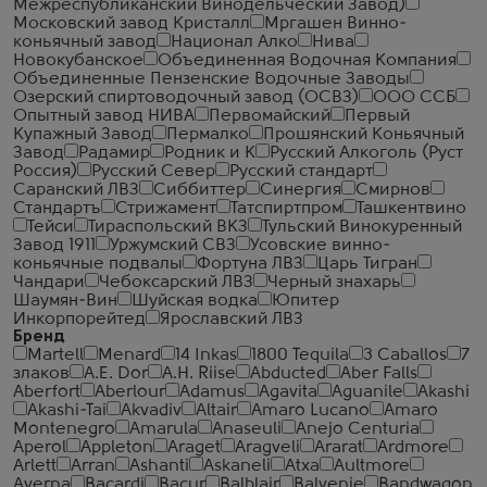
Межреспубликанский Винодельческий Завод)
Московский завод Кристалл
Мргашен Винно-
коньячный завод
Национал Алко
Нива
Новокубанское
Объединенная Водочная Компания
Объединенные Пензенские Водочные Заводы
Озерский спиртоводочный завод (ОСВЗ)
ООО ССБ
Опытный завод НИВА
Первомайский
Первый
Купажный Завод
Пермалко
Прошянский Коньячный
Завод
Радамир
Родник и К
Русский Алкоголь (Руст
Россия)
Русский Север
Русский стандарт
Саранский ЛВЗ
Сиббиттер
Синергия
Смирнов
Стандартъ
Стрижамент
Татспиртпром
Ташкентвино
Тейси
Тираспольский ВКЗ
Тульский Винокуренный
Завод 1911
Уржумский СВЗ
Усовские винно-
коньячные подвалы
Фортуна ЛВЗ
Царь Тигран
Чандари
Чебоксарский ЛВЗ
Черный знахарь
Шаумян-Вин
Шуйская водка
Юпитер
Инкорпорейтед
Ярославский ЛВЗ
Бренд
Martell
Menard
14 Inkas
1800 Tequila
3 Caballos
7
злаков
A.E. Dor
A.H. Riise
Abducted
Aber Falls
Aberfort
Aberlour
Adamus
Agavita
Aguanile
Akashi
Akashi-Tai
Akvadiv
Altair
Amaro Lucano
Amaro
Montenegro
Amarula
Anaseuli
Anejo Centuria
Aperol
Appleton
Araget
Aragveli
Ararat
Ardmore
Arlett
Arran
Ashanti
Askaneli
Atxa
Aultmore
Averna
Bacardi
Bacur
Balblair
Balvenie
Bandwagon