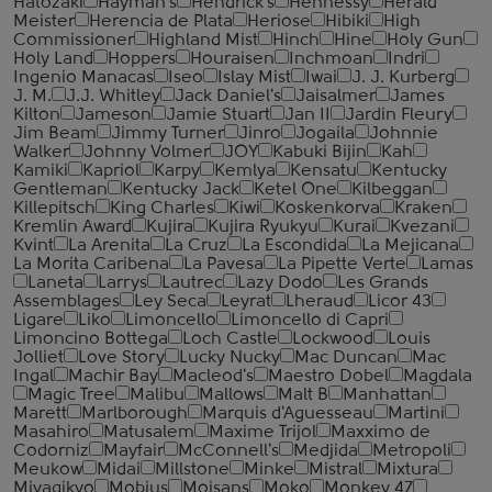
Hatozaki
Hayman's
Hendrick's
Hennessy
Herald
Meister
Herencia de Plata
Heriose
Hibiki
High
Commissioner
Highland Mist
Hinch
Hine
Holy Gun
Holy Land
Hoppers
Houraisen
Inchmoan
Indri
Ingenio Manacas
Iseo
Islay Mist
Iwai
J. J. Kurberg
J. M.
J.J. Whitley
Jack Daniel's
Jaisalmer
James
Kilton
Jameson
Jamie Stuart
Jan II
Jardin Fleury
Jim Beam
Jimmy Turner
Jinro
Jogaila
Johnnie
Walker
Johnny Volmer
JOY
Kabuki Bijin
Kah
Kamiki
Kapriol
Karpy
Kemlya
Kensatu
Kentucky
Gentleman
Kentucky Jack
Ketel One
Kilbeggan
Killepitsch
King Charles
Kiwi
Koskenkorva
Kraken
Kremlin Award
Kujira
Kujira Ryukyu
Kurai
Kvezani
Kvint
La Arenita
La Cruz
La Escondida
La Mejicana
La Morita Caribena
La Pavesa
La Pipette Verte
Lamas
Laneta
Larrys
Lautrec
Lazy Dodo
Les Grands
Assemblages
Ley Seca
Leyrat
Lheraud
Licor 43
Ligare
Liko
Limoncello
Limoncello di Capri
Limoncino Bottega
Loch Castle
Lockwood
Louis
Jolliet
Love Story
Lucky Nucky
Mac Duncan
Mac
Ingal
Machir Bay
Macleod's
Maestro Dobel
Magdala
Magic Tree
Malibu
Mallows
Malt B
Manhattan
Marett
Marlborough
Marquis d'Aguesseau
Martini
Masahiro
Matusalem
Maxime Trijol
Maxximo de
Codorniz
Mayfair
McConnell's
Medjida
Metropoli
Meukow
Midai
Millstone
Minke
Mistral
Mixtura
Miyagikyo
Mobius
Moisans
Moko
Monkey 47