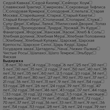
Седой Кавказ
Седой Кизляр
Сейлорс Хоум
Славянский Трактир
Смирновъ
Сокровище Тифлиса
Солодовая Ярмарка
Солодовня
Спельта
Старая
Москва
Старейшина
Старка
Старый Кахети
Старый Кенигсберг
Столичная
Стопарик
Стужа
Сулу-Дере
Сябры
Талка
Тбилисский Дворик
Топаз
Травка
Троекуровка
Тундра
Урожай
Уч Кудук
Фанагория
Форсаж
Ханская
Хаски
Хлеб & Соль
Хлебная долина
Хлебная Мера
Хлебная Половинка
Хлебник
Хлебный Купажъ
Царская
Царская
Крепость
Царское Село
Царь Кедр
Царь/
Государев заказ
Цитадель
Чача
Чижик-Пыжик
Чистые Росы
Шалахо
Шато Темрюк
Эльбрус
Ямская
Выдержка
8 лет
10 лет
4 года
3 года
6 лет
25 лет
20 лет
5 лет
30 лет
15 лет
2 года
7 лет
50 лет
40 лет
18
лет
12 лет
35 лет
60 лет
2.5 года
23 года
14 лет
45 лет
85 лет
80 лет
27 лет
90 лет
70 лет
17 лет
21 год
16 лет
13 лет
11 лет
9 лет
36 лет
54 года
53 года
28 лет
26 лет
24 года
19 лет
51 год
47
лет
32 года
38 лет
46 лет
43 года
37 лет
44 года
33 года
31 год
22 года
1 год
1.5 года
6 месяцев
16 месяцев
29 лет
39 лет
41 год
48 лет
72 года
70 лет
17 лет
21 год
16 лет
13 лет
11 лет
9 лет
36
лет
54 года
53 года
28 лет
26 лет
24 года
19 лет