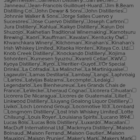
Jagermeister
Jameson Distillery
Jan Becher
Janneau
Jean-Francois Guillouet-Huard
Jim B.Beam
Distilling Co
John Dewar & Sons
John Distilleries
Johnnie Walker & Sons
Jorge Salles Cuervo y
Sucesores
Jose Cuervo Distillery
Joseph Cartron
Jura Distillery
Kahlua
Kaikyo Distillery
Kaiun Doi
Shuzojo
Kakhetian Traditional Winemaking
Kamotsuru
Brewing
Kaori
Kauffman
Kavalan
Kentucky Owl
Khvanchkara Winery
Kilchoman
Kinahan's
Kinahan's
Irish Whiskey Limited
Kitaoka Honten
Kitaya Co. Ltd.
Knob Creek Distillery
Knockando Distillery
Kojima
Sohonten
Kumesen Syuzou
Kvareli Cellar
KWV
Kyoya Distillery
Kyro
L'Heritier-Guyot
l'Or Special
Drinks
La Cofradia
La Malinche
La Martiniquaise
Lagavulin
Lamas Destilaria
Lambay
Langs
Laphroaig
Larios
Latvijas Balzams
Lecompte
Ledaig
Legendario
Les Bienheureux
Les Grands Chais de
France
LeVecke
Lheraud Cognac
Licorera Cihuatan
Licorera De Nicaragua
Licores de Guatemala
Lillet
Linkwood Distillery
Liuyang Goalong Liquor Distillery
Liviko
Loch Lomond Group
Locomotive 103
Lombard
Longmorn Distillery
Lost Irish Whiskey Limited
Lotte
Chilsung
Louis Royer
Louisiana Spirits
Lucano 1894
Lucas Bols
Lucas Bols Distillery
Luxardo
Macallan
MacDuff International Ltd
Mackmyra Distillery
Maison
Boinaud
Maison Ferrand
Maison Gautier
Maison
Mauxion
Maison Prunier
Maker's Mark
Makers Mark