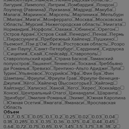
Кэмпбелтаун
Ламбей
Ленинградская область
Лигурия
Лимпопо
Литрим
Ломбардия
Лондон
Лоуленд (Равнина)
Луизиана
Мадрид
Макуба
Малага
Мариинск
Марсель
Мартиника
Мельбурн
Милан
Мияги
Монферрато
Москва
Московская
Область
Мурсия
Нижегородская область
Ниигата
Нормандия
Норфолк
Оахака
Обнинск
Орегон
Остров Арран
Остров Скай
Пенедес
Пенза
Пермь
Пирассунунга
Прибрежный Хайленд
Пушкино
Пьемонт
Пэи д'Ож
Рига
Ростовская область
Роэро
Сан-Паулу
Санкт-Петербург
Сардиния
Сидзуока
Сицилия
Скай
Спейсайд
Ставрополь
Ставропольский край
Страна Басков
Таманский
полуостров
Ташкент
Теннесси
Тоскана
Треббьяно
ди Романья
Тревизо
Трентино-Альто Адидже
Тула
Турин
Ульяновск
Уссурийск
Уфа
Фин Буа
Фин
Шампань
Фриули
Фриули Грав
Фриули-Венеция-
Джулия
Хёго
Хайленд (Высокогорье)
Хайлэнд
Хайлэндс
Халиско
Ханой
Хего
Херес
Хоккайдо
Хонсю
Центральный Отаго
Цинандали
Шаранта
Эдинбург
Эмилия-Романья
Эхиме
Южная Каролина
Южная Осетия
Ямагата
Яманаси
Ярославская
Область
Объем
0.7
0.5
1
0.05
0.1
0.2
0.25
0.02
0.03
0.04
0.18
0.285
0.3
0.35
0.36
0.375
0.4
0.44
0.45
0.64
0.72
0.75
0.85
0.9
1.45
1.5
1.75
1.8
18
2