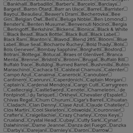
Bankhall
Barbadillo
Barber's
Barcelo
Barclays
Bargest
Baron Otard
Barr an Uisce
Barrel
Barrister
Bayou
Beaulieu
Beaver's Dram
Becherovka
Bee
Gin
Belgian Owl
Bell's
Beluga Noble
Ben Lomond
Benster's
Benten Musume
Benvenuti Nocino
Bergia
Beringoff
Berkshire
Bickens
Bionica
Black & White
Black Beast
Black Bottle
Black Bull
Black Label
Black Ram
Blanton's
Blavod
Blend 285
Bloom
Blue
Label
Blue Seal
Bocharov Ruchey
Bold Thady
Bols
Bols Genever
Bombay Sapphire
Borghetti
Bosford
Botran
Bottega
Botucal
Braes of Glenlivet
Branca
Menta
Brenne
Bristoll's
Broom
Brugal
Buffalo Bill
Buffalo Trace
Bulldog
Burned Barrel
Bushmills
Buton
Maraschino
Cachaca 51
Caisteal Chamuis
Calenter
Campo Azul
Canaima
Canerock
Canoubier
Cantinero
Caorunn
Caperdonich
Captain Morgan
Captain's
Cardenal Mendoza
Cargo Cult
Carrygreen
Castlecraig
CastleSword
Cenote
Chameleon
de
Fontpinot
du Tariquet
Orkhevi
Chevalier d'Espalet
Chivas Regal
Chum Churum
Cigar's Barrel
Cihuatan
Cladach
Clan Denny
Clase Azul
Claude Chatelier
Clos Martin
Cool Skeleton
Cotswolds
Couronnier
Crafter's
Craigellachie
Crazy Charley
Cross Keys
Cruxland
Crystal Head
Cubay
Cutty Sark
Cynar
Dalwhinnie
Dame Jeanne
Danza del Fuego
Danzka
Darby's
Darejani
Darnley's
Daron
Darrow