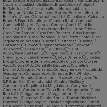
Bowmore
Bresca Dorada
Bristol Classic Rum
Brugal &
Co
Bruichladdich Distillery
Bruxo
Buen Amigo
Buffalo Trace Distillery
Bulleit
Bunnahabhain
Burlington Drinks Company
Burrito Fiestero
Busnel
Buster's
C and C International Ltd
Caballero
Caicedra
Brand & Export Solutions
Camino Real
Campari
Campbell Mayer
Camus
Caney
Canti
Caol Ila
Distillery
Cardhu
Casa Armando Guillermo Prieto
Casa Don Ramon
Casa Don Roberto
Casa Lumbre
Casa Maestri
Casa Orendain
Casa Perro Santo
Casa
Tequilera de Arandas
Casoni
Castarede
Cavino
Cazadores
Cevico
Chabot Armagnac
Abkhaz
d'Heberto
de Laubade
du Breuil
Saint
Aubin/Westphal Family
Chevrillon
Chivas Brothers
Chiyomusubi Sake Brewery
Choya Umeshu
Christian
Drouin
Cidrerie de la Brique
City of London
Clase
Azul
Clonakilty
Clonakilty Distillery
Clynelish
Distillery
Cognac Ferrand
Compagnie des Produits de
Gascogne
Compass Box
Compass Box Whisky
Conecuh Brands
Consultoria. Mezcales y Agaves Metl
S.P.R. de R.L.
Contrabando
Cooley Distillery
Cooperativa Tequilera La Magdalena
Cooymans
Coquerel
Corporacion Cuba Ron
Corporacion Cuba
Ron S.A.
Cragganmore
Cragganmore Distillery
Cubaron
Dalmore
Daniel Bouju
Danish Distillers
Darroze
Dartigalongue
David Sarajishvili and Eniseli
De Kuyper
Deanston
Delamain
Demerara Distillers