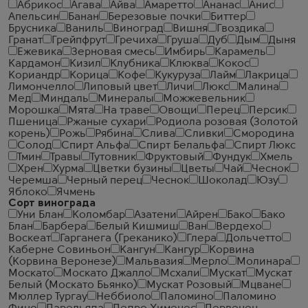
Абрикос
Агава
Айва
Амаретто
Ананас
Анис
Апельсин
Банан
Березовые почки
Биттер
Брусника
Ваниль
Виноград
Вишня
Гвоздика
Гранат
Грейпфрут
Гречиха
Груша
Дуб
Дым
Дыня
Ежевика
Зерновая смесь
Имбирь
Карамель
Кардамон
Кизил
Клубника
Клюква
Кокос
Кориандр
Корица
Кофе
Кукуруза
Лайм
Лакрица
Лимончелло
Липовый цвет
Личи
Люкс
Малина
Мед
Миндаль
Минералы
Можжевельник
Морошка
Мята
На траве
Овощи
Перец
Персик
Пшеница
Ржаные сухари
Родиола розовая (Золотой
корень)
Рожь
Рябина
Слива
Сливки
Смородина
Солод
Спирт Альфа
Спирт Белальфа
Спирт Люкс
Тмин
Травы
Тутовник
Фруктовый
Фундук
Хмель
Хрен
Хурма
Цветки бузины
Цветы
Чай
Чеcнок
Черемша
Черный перец
Чеснок
Шоколад
Юзу
Яблоко
Ячмень
Сорт винограда
Уни Блан
Коломбар
Азатени
Айрен
Бако
Бако
Блан
Барбера
Белый Кишмиш
Ван
Вердехо
Воскеат
Гарганега (Греканико)
Глера
Дольчетто
Каберне Совиньон
Кангун
Кангур
Корвина
(Корвина Веронезе)
Мальвазия
Мерло
Молинара
Москато
Москато Джалло
Мсхали
Мускат
Мускат
Белый (Москато Бьянко)
Мускат Розовый
Мцване
Мюллер Тургау
Неббиоло
Паломино
Паломино