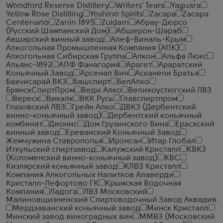
Woodford Reserve Distillery
Writers' Tears
Yaguara
Yellow Rose Distilling
Yoshino Spirits
Zacapa
Zacapa
Centenario
Zanin 1895
Zuidam
Абрау-Дюрсо
(Русский Шампанский Дом)
Абшерон-Шараб
Авшарский винный завод
Алеф-Виналь-Крым
Алкогольная Промышленная Компания (АПК)
Алкогольная Сибирская Группа
Алкон
Альфа Люкс
Альянс-1892
АПФ Фанагория
Арагет
Араратский
Коньячный Завод
Арсенал Вин
Асканели Братья
Бахчисарай ВКЗ
Башспирт
БелАлко
БрянскСпиртПром
Веди Алко
Великоустюгский ЛВЗ
Вереск
Викалк
ВКК Русь
Главспиртпром
Глазовский ЛВЗ
Грейн Алко
ДВКЗ (Дербентский
винно-коньячный завод)
Дербентский коньячный
комбинат
Дионис
Дом Грузинского Вина
Ерасхский
винный завод
Ереванский Коньячный Завод
Жемчужина Ставрополья
Иронсан
Итар Глобал
Иткульский спиртзавод
Калужский Кристалл
КВКЗ
(Коломенский винно-коньячный завод)
КВС
Кизлярский коньячный завод
КЛВЗ Кристалл
Компания Алкогольных Напитков Алаверди
Кристалл-Лефортово ГК
Крымская Водочная
Компания
Ладога
ЛВЗ Московский
Малиновщизненский Спиртоводочный Завод Аквадив
Мердзаванский коньячный завод
Минск Кристалл
Минский завод виноградных вин
ММВЗ (Московский