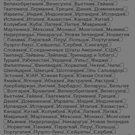
Великобритания
Венесуэла
Вьетнам
Гайана
Гватемала
Германия
Греция
Дания
Доминикана
Израиль
Индия
Индонезия
Ирландия
Исландия
Испания
Италия
Казахстан
Канада
Китай
Колумбия
Куба
Латвия
Литва
Маврикий
Мартиника
Мексика
Монако
Монголия
Мьянма
Нидерланды
Никарагуа
Новая Зеландия
Норвегия
Панама
Парагвай
Перу
Польша
Португалия
Пуэрто-Рико
Сейшелы
Сербия
Сингапур
Словакия
Соединенные Штаты Америки
США
Таиланд
Тайвань
Тайланд
Тринидад и Тобаго
Турция
Узбекистан
Украина
Уэльс
Фиджи
Филиппины
Финляндия
Хорватия
Чехия
Чили
Швейцария
Швеция
Шотландия
Эль Сальвадор
Эстония
ЮАР
Южная Корея
Южная Осетия
Ямайка
Япония
Абхазия
Австралия
Австрия
Азербайджан
Англия
Барбадос
Беларусь
Бельгия
Болгария
Бразилия
Великобритания
Венесуэла
Вьетнам
Гайана
Гватемала
Германия
Греция
Дания
Доминикана
Израиль
Индия
Индонезия
Ирландия
Исландия
Испания
Италия
Казахстан
Канада
Китай
Колумбия
Куба
Латвия
Литва
Маврикий
Мартиника
Мексика
Монако
Монголия
Мьянма
Нидерланды
Никарагуа
Новая Зеландия
Норвегия
Панама
Парагвай
Перу
Польша
Португалия
Пуэрто-Рико
Сейшелы
Сербия