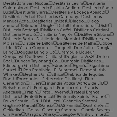
Destiladora San Nicolas
Destilaria Levira
Destileria
Colombiana
Destileria Espiritu Andino
Destileria Santa
Lucia
Destileria Sierra
Destileria y Bodega Abasolo
Destilerias Acha
Destilerias Campeny
Destilerias
Manuel Acha
Destilerias Unidas
Diageo
Diego
Zamora
Dilmoor
Dingle
Distell International
Distil
Distilleria Bottega
Distilleria Caffo
Distilleria Cristiani
Distilleria Marolo
Distilleria Negroni
Distilleria Sibona
Distillerie Berta
Distillerie des Menhirs
Distillerie des
Moisans
Distillerie Dillon
Distilleries de Matha
Dobbe
de JOY
du Coquerel
Tariquet
Don Julio
Douglas
Laing
Douglas Laing & Co
Drambuie Liqueur
Company
Dufftown Distillery
Dugladze W&S
Duh u
Boci
Duncan Taylor and Co
Dunrobin Distilleries
Edinburgh Gin Distillery
Edradour
Egan's
Eigashima
Shuzo
El Ron Prohibido
El Supremo
Element Irish
Whiskey
Elephant Gin
Ethical
Fabrica de Tequilas
Finos
Fauconnier
Fettercairn Distillery
Fifth
Generation
Filliers
Finlandia Vodka Worldwide LTD
Fleischmann's
Fontagard
Franciacorta
Francis
Abecassis
Frapin
Fratelli Averna
Fratelli Branca
Distillerie
Fratelli ‎Francoli
Fraternity Spirits
Freihof
Fruko Schulz
G & J Distillers
Gabriello Santoni
Gagliano Marcati
Gancia
GAS Familia
Gastronom
Gekkeikan
Gelas
Giacomo Sperone
Giarola Savem
Gin Mare
Glasgow Whisky
Glasgow Whisky Limited