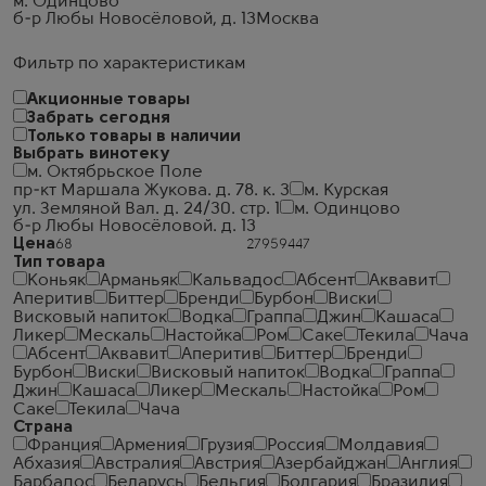
м. Одинцово
б-р Любы Новосёловой, д. 13
Москва
Фильтр по характеристикам
Акционные товары
Забрать сегодня
Только товары в наличии
Выбрать винотеку
м. Октябрьское Поле
пр-кт Маршала Жукова. д. 78. к. 3
м. Курская
ул. Земляной Вал. д. 24/30. стр. 1
м. Одинцово
б-р Любы Новосёловой. д. 13
Цена
Тип товара
Коньяк
Арманьяк
Кальвадос
Абсент
Аквавит
Аперитив
Биттер
Бренди
Бурбон
Виски
Висковый напиток
Водка
Граппа
Джин
Кашаса
Ликер
Мескаль
Настойка
Ром
Саке
Текила
Чача
Абсент
Аквавит
Аперитив
Биттер
Бренди
Бурбон
Виски
Висковый напиток
Водка
Граппа
Джин
Кашаса
Ликер
Мескаль
Настойка
Ром
Саке
Текила
Чача
Страна
Франция
Армения
Грузия
Россия
Молдавия
Абхазия
Австралия
Австрия
Азербайджан
Англия
Барбадос
Беларусь
Бельгия
Болгария
Бразилия