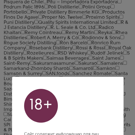
Pisquera de Chile
Pitu – Importadora Exportadora
Podrum Palic 1896
Poli Distillerie
Polini Group
Portobello
Private Distillery Bimmerle KG
Productos
Finos De Agave
Proper No. Twelve
Proximo Spirits
Puni Distillery
Quality Spirits International Limited
R &
J Estancia Distillery
R. L. Seale & Co. Ltd
Radico
Khaitan
Remy Cointreau
Remy Martin
Reyka
Rhea
Distilleries
Robert A. Merry & Co
Rodionov & Sons
Rogue Society Distilling
Ron Barcelo
Ronrico Rum
Company
Rosebank Distillery
Rossi & Rossi
Royal Oak
Distillery
Rozelieures
RSD Whiskey
Rudolf Jelinek
S
& B Spirits Makers
Saimaa Beverages
Saint James
Saint-Remy
Sakuramasamune
Sakurao
Samalens
Samarkand-Zhomboy Sharob
Samaroli
Samkon
Samson & Surrey
SAN.foods
Sanchez Romate
Santa
Lucia
Santiago de Cuba
Sas Compagnie Vinicole De
Bourgogne
Saura Co. Ltd
Sauza
Savicevic
Savio
Sazerac
Scandinavian Wine & Spirits
Scapa
Scapa
Distillery
Sekiya Brewery
Sempe
Seven Seals
SGJ
Bimmerle
Sharg Ulduzu
Shata Shuzo
Sheridan's
18+
Shinobu Distillery
Siberian Express
Sidney Frank
Importing Co
Simex Original
Singular Spirits
Sipsmith
Slaur International
Smokehead
Sodiko N. V.
Song
Cai Distillery
Spencerfield Spirit
Speyside Distillery
SPI Group
Spirit France
Spirit Tellers
Spiritique
Spirits
& Plus
Starward Whiskey
Stauning Whisky Distillery
Сайт содержит информацию для лиц