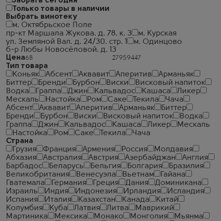
Забрать сегодня
Только товары в наличии
Выбрать винотеку
м. Октябрьское Поле
пр-кт Маршала Жукова. д. 78. к. 3
м. Курская
ул. Земляной Вал. д. 24/30. стр. 1
м. Одинцово
б-р Любы Новосёловой. д. 13
Цена
Тип товара
Коньяк
Абсент
Аквавит
Аперитив
Арманьяк
Биттер
Бренди
Бурбон
Виски
Висковый напиток
Водка
Граппа
Джин
Кальвадос
Кашаса
Ликер
Мескаль
Настойка
Ром
Саке
Текила
Чача
Абсент
Аквавит
Аперитив
Арманьяк
Биттер
Бренди
Бурбон
Виски
Висковый напиток
Водка
Граппа
Джин
Кальвадос
Кашаса
Ликер
Мескаль
Настойка
Ром
Саке
Текила
Чача
Страна
Грузия
Франция
Армения
Россия
Молдавия
Абхазия
Австралия
Австрия
Азербайджан
Англия
Барбадос
Беларусь
Бельгия
Болгария
Бразилия
Великобритания
Венесуэла
Вьетнам
Гайана
Гватемала
Германия
Греция
Дания
Доминикана
Израиль
Индия
Индонезия
Ирландия
Исландия
Испания
Италия
Казахстан
Канада
Китай
Колумбия
Куба
Латвия
Литва
Маврикий
Мартиника
Мексика
Монако
Монголия
Мьянма