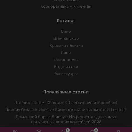
Корпоративным клиентам
Каталог
Вино
Шампанское
Крепкие напитки
Пиво
Гастрономия
Вода и соки
Аксессуары
Популярные статьи
Что пить летом 2026: топ-10 легких вин и коктейлей
Почему безалкогольные Рислинги стали хитом этого сезона?
Домашний бар за 5 минут: Ингредиенты для самых
популярных летних коктейлей 2026
Как не переплачивать за бренд и найти идеальную
0
0