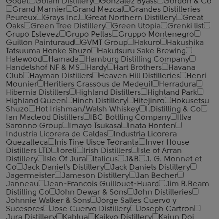
Godet
Golani Distillery
Gonzalez Byass
Gordon & Co
Grand Marnier
Grand Mezcal
Grandes Distilleries
Peureux
Grays Inc.
Great Northern Distillery
Great
Oaks
Green Tree Distillery
Green Utopia
Grenki list
Grupo Estevez
Grupo Pellas
Gruppo Montenegro
Guillon Painturaud
GVMT Group
Hakuro
Hakushika
Tatsuuma Honke Shuzo
Hakutsuru Sake Brewing
Halewood
Hamada
Hamburg Distilling Company
Handelshof NF & MS
Hardy
Hart Brothers
Havana
Club
Hayman Distillers
Heaven Hill Distilleries
Henri
Mounier
Heritiers Crassous de Medeuil
Herradura
Hibernia Distillers
Highland Distillers
Highland Park
Highland Queen
Hinch Distillery
Hitejinro
Hokusetsu
Shuzo
Hot Irishman/Walsh Whiskey
I.Distilling & Co
Ian Macleod Distillers
IBC Bottling Company
Illva
Saronno Group
Imayo Tsukasa
Inata Honten
Industria Licorera de Caldas
Industria Licorera
Quezalteca
Inis Tine Uisce Teoranta
Inver House
Distillers LTD
Ioreli
Irish Distillers
Isle of Arran
Distillery
Isle Of Jura
Italicus
J&B
J. G. Monnet et
Co
Jack Daniel's Distillery
Jack Daniels Distillery
Jagermeister
Jameson Distillery
Jan Becher
Janneau
Jean-Francois Guillouet-Huard
Jim B.Beam
Distilling Co
John Dewar & Sons
John Distilleries
Johnnie Walker & Sons
Jorge Salles Cuervo y
Sucesores
Jose Cuervo Distillery
Joseph Cartron
Jura Distillery
Kahlua
Kaikyo Distillery
Kaiun Doi