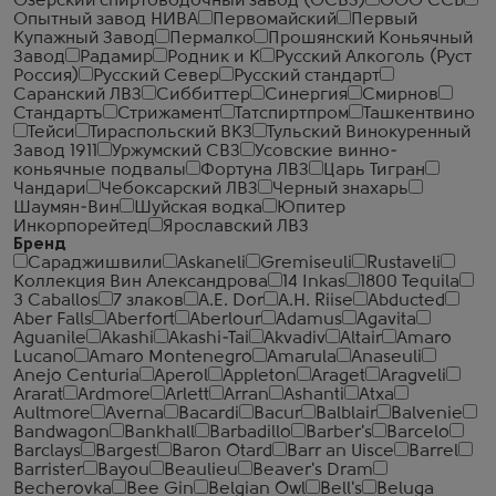
Озерский спиртоводочный завод (ОСВЗ)
ООО ССБ
Опытный завод НИВА
Первомайский
Первый
Купажный Завод
Пермалко
Прошянский Коньячный
Завод
Радамир
Родник и К
Русский Алкоголь (Руст
Россия)
Русский Север
Русский стандарт
Саранский ЛВЗ
Сиббиттер
Синергия
Смирнов
Стандартъ
Стрижамент
Татспиртпром
Ташкентвино
Тейси
Тираспольский ВКЗ
Тульский Винокуренный
Завод 1911
Уржумский СВЗ
Усовские винно-
коньячные подвалы
Фортуна ЛВЗ
Царь Тигран
Чандари
Чебоксарский ЛВЗ
Черный знахарь
Шаумян-Вин
Шуйская водка
Юпитер
Инкорпорейтед
Ярославский ЛВЗ
Бренд
Сараджишвили
Askaneli
Gremiseuli
Rustaveli
Коллекция Вин Александрова
14 Inkas
1800 Tequila
3 Caballos
7 злаков
A.E. Dor
A.H. Riise
Abducted
Aber Falls
Aberfort
Aberlour
Adamus
Agavita
Aguanile
Akashi
Akashi-Tai
Akvadiv
Altair
Amaro
Lucano
Amaro Montenegro
Amarula
Anaseuli
Anejo Centuria
Aperol
Appleton
Araget
Aragveli
Ararat
Ardmore
Arlett
Arran
Ashanti
Atxa
Aultmore
Averna
Bacardi
Bacur
Balblair
Balvenie
Bandwagon
Bankhall
Barbadillo
Barber's
Barcelo
Barclays
Bargest
Baron Otard
Barr an Uisce
Barrel
Barrister
Bayou
Beaulieu
Beaver's Dram
Becherovka
Bee Gin
Belgian Owl
Bell's
Beluga