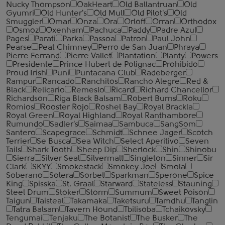
Nucky Thompson
OakHeart
Old Ballantruan
Old
Gyumri
Old Hunter's
Old Mull
Old Pilot's
Old
Smuggler
Omar
Onza
Ora
Orloff
Orran
Orthodox
Osmoz
Oxenham
Pachuca
Paddy
Padre Azul
Pages
Parati
Parka
Passoa
Patron
Paul John
Pearse
Peat Chimney
Perro de San Juan
Phraya
Pierre Ferrand
Pierre Vallet
Plantation
Planty
Powers
Presidente
Prince Hubert de Polignac
Prohibido
Proud Irish
Puni
Puntacana Club
Radeberger
Rampur
Rancado
Ranchitos
Rancho Alegre
Red &
Black
Relicario
Remeslo
Ricard
Richard Chancellor
Richardson
Riga Black Balsam
Robert Burns
Roku
Romios
Rooster Rojo
Roshel Bay
Royal Brackla
Royal Green
Royal Highland
Royal Ranthambore
Rumundo
Sadler's
Saimaa
Sambuca
SangSom
Santero
Scapegrace
Schmidt
Schnee Jager
Scotch
Terrier
Se Busca
Sea Witch
Select Aperitivo
Seven
Tails
Shark Tooth
Sheep Dip
Sherlock
Shin
Shinobu
Sierra
Silver Seal
Silvermalt
Singleton
Sinner
Sir
Clark
SKYY
Smokestack
Smokey Joe
Smola
Soberano
Solera
Sorbet
Sparkman
Sperone
Spice
King
Spisska
St. Graal
Starward
Stateless
Stauning
Steel Drum
Stoker
Storm
Summum
Sweet Poison
Taigun
Taisteal
Takamaka
Taketsuru
Tamdhu
Tanglin
Tatra Balsam
Tavern Hound
Tbilisoba
Tchaikovsky
Tengumai
Tenjaku
The Botanist
The Busker
The