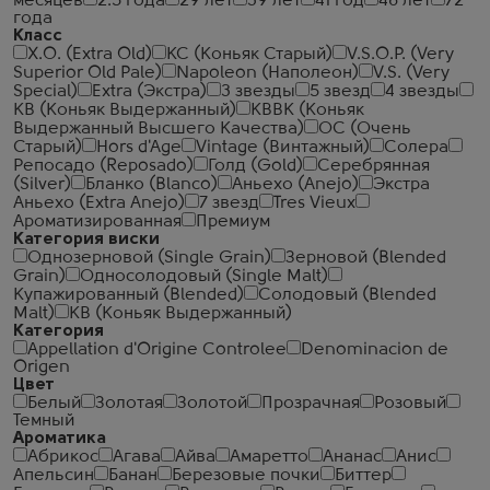
месяцев
2.5 года
29 лет
39 лет
41 год
48 лет
72
года
Класс
X.O. (Extra Old)
КС (Коньяк Старый)
V.S.O.P. (Very
Superior Old Pale)
Napoleon (Наполеон)
V.S. (Very
Special)
Extra (Экстра)
3 звезды
5 звезд
4 звезды
КВ (Коньяк Выдержанный)
КВВК (Коньяк
Выдержанный Высшего Качества)
ОС (Очень
Старый)
Hors d'Age
Vintage (Винтажный)
Солера
Репосадо (Reposado)
Голд (Gold)
Серебрянная
(Silver)
Бланко (Blanco)
Аньехо (Anejo)
Экстра
Аньехо (Extra Anejo)
7 звезд
Tres Vieux
Ароматизированная
Премиум
Категория виски
Однозерновой (Single Grain)
Зерновой (Blended
Grain)
Односолодовый (Single Malt)
Купажированный (Blended)
Солодовый (Blended
Malt)
КВ (Коньяк Выдержанный)
Категория
Appellation d'Origine Controlee
Denominacion de
Origen
Цвет
Белый
Золотая
Золотой
Прозрачная
Розовый
Темный
Ароматика
Абрикос
Агава
Айва
Амаретто
Ананас
Анис
Апельсин
Банан
Березовые почки
Биттер