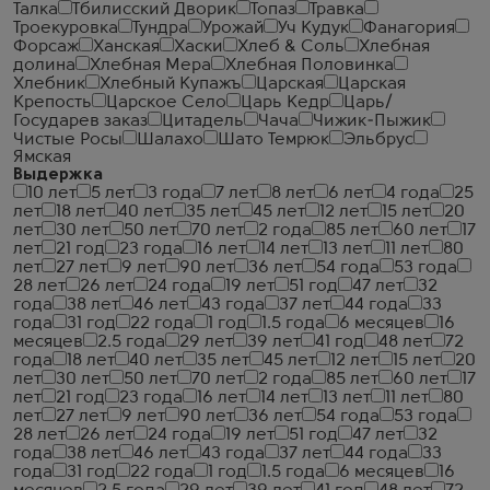
Талка
Тбилисский Дворик
Топаз
Травка
Троекуровка
Тундра
Урожай
Уч Кудук
Фанагория
Форсаж
Ханская
Хаски
Хлеб & Соль
Хлебная
долина
Хлебная Мера
Хлебная Половинка
Хлебник
Хлебный Купажъ
Царская
Царская
Крепость
Царское Село
Царь Кедр
Царь/
Государев заказ
Цитадель
Чача
Чижик-Пыжик
Чистые Росы
Шалахо
Шато Темрюк
Эльбрус
Ямская
Выдержка
10 лет
5 лет
3 года
7 лет
8 лет
6 лет
4 года
25
лет
18 лет
40 лет
35 лет
45 лет
12 лет
15 лет
20
лет
30 лет
50 лет
70 лет
2 года
85 лет
60 лет
17
лет
21 год
23 года
16 лет
14 лет
13 лет
11 лет
80
лет
27 лет
9 лет
90 лет
36 лет
54 года
53 года
28 лет
26 лет
24 года
19 лет
51 год
47 лет
32
года
38 лет
46 лет
43 года
37 лет
44 года
33
года
31 год
22 года
1 год
1.5 года
6 месяцев
16
месяцев
2.5 года
29 лет
39 лет
41 год
48 лет
72
года
18 лет
40 лет
35 лет
45 лет
12 лет
15 лет
20
лет
30 лет
50 лет
70 лет
2 года
85 лет
60 лет
17
лет
21 год
23 года
16 лет
14 лет
13 лет
11 лет
80
лет
27 лет
9 лет
90 лет
36 лет
54 года
53 года
28 лет
26 лет
24 года
19 лет
51 год
47 лет
32
года
38 лет
46 лет
43 года
37 лет
44 года
33
года
31 год
22 года
1 год
1.5 года
6 месяцев
16