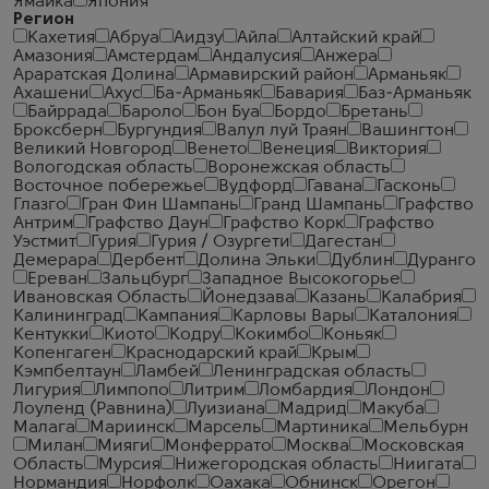
Ямайка
Япония
Регион
Кахетия
Абруа
Аидзу
Айла
Алтайский край
Амазония
Амстердам
Андалусия
Анжера
Араратская Долина
Армавирский район
Арманьяк
Ахашени
Ахус
Ба-Арманьяк
Бавария
Баз-Арманьяк
Байррада
Бароло
Бон Буа
Бордо
Бретань
Броксберн
Бургундия
Валул луй Траян
Вашингтон
Великий Новгород
Венето
Венеция
Виктория
Вологодская область
Воронежская область
Восточное побережье
Вудфорд
Гавана
Гасконь
Глазго
Гран Фин Шампань
Гранд Шампань
Графство
Антрим
Графство Даун
Графство Корк
Графство
Уэстмит
Гурия
Гурия / Озургети
Дагестан
Демерара
Дербент
Долина Эльки
Дублин
Дуранго
Ереван
Зальцбург
Западное Высокогорье
Ивановская Область
Йонедзава
Казань
Калабрия
Калининград
Кампания
Карловы Вары
Каталония
Кентукки
Киото
Кодру
Кокимбо
Коньяк
Копенгаген
Краснодарский край
Крым
Кэмпбелтаун
Ламбей
Ленинградская область
Лигурия
Лимпопо
Литрим
Ломбардия
Лондон
Лоуленд (Равнина)
Луизиана
Мадрид
Макуба
Малага
Мариинск
Марсель
Мартиника
Мельбурн
Милан
Мияги
Монферрато
Москва
Московская
Область
Мурсия
Нижегородская область
Ниигата
Нормандия
Норфолк
Оахака
Обнинск
Орегон