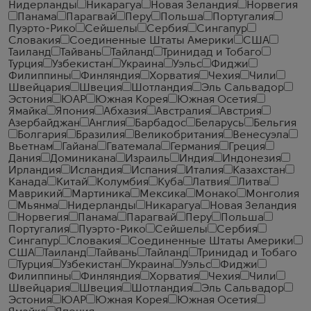
Нидерланды
Никарагуа
Новая Зеландия
Норвегия
Панама
Парагвай
Перу
Польша
Португалия
Пуэрто-Рико
Сейшелы
Сербия
Сингапур
Словакия
Соединенные Штаты Америки
США
Таиланд
Тайвань
Тайланд
Тринидад и Тобаго
Турция
Узбекистан
Украина
Уэльс
Фиджи
Филиппины
Финляндия
Хорватия
Чехия
Чили
Швейцария
Швеция
Шотландия
Эль Сальвадор
Эстония
ЮАР
Южная Корея
Южная Осетия
Ямайка
Япония
Абхазия
Австралия
Австрия
Азербайджан
Англия
Барбадос
Беларусь
Бельгия
Болгария
Бразилия
Великобритания
Венесуэла
Вьетнам
Гайана
Гватемала
Германия
Греция
Дания
Доминикана
Израиль
Индия
Индонезия
Ирландия
Исландия
Испания
Италия
Казахстан
Канада
Китай
Колумбия
Куба
Латвия
Литва
Маврикий
Мартиника
Мексика
Монако
Монголия
Мьянма
Нидерланды
Никарагуа
Новая Зеландия
Норвегия
Панама
Парагвай
Перу
Польша
Португалия
Пуэрто-Рико
Сейшелы
Сербия
Сингапур
Словакия
Соединенные Штаты Америки
США
Таиланд
Тайвань
Тайланд
Тринидад и Тобаго
Турция
Узбекистан
Украина
Уэльс
Фиджи
Филиппины
Финляндия
Хорватия
Чехия
Чили
Швейцария
Швеция
Шотландия
Эль Сальвадор
Эстония
ЮАР
Южная Корея
Южная Осетия