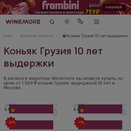
лавная
Крепкие напитки
🥃Коньяк Грузия 10 лет выдержки
Коньяк Грузия 10 лет
выдержки
В каталоге винотеки Winemore вы можете купить по
цене от 1 569 ₽ коньяк Грузия выдержкой 10 лет в
Москве.
Артикул
27924
Артикул
27679
5.0
5.0
Через 1-2 дня
Через 1-2 дня
Коньяк
Коньяк
- 22%
- 11%
Сараджишвили ХО в
Сараджишвили ХО в
подарочной коробке
подарочной коробке