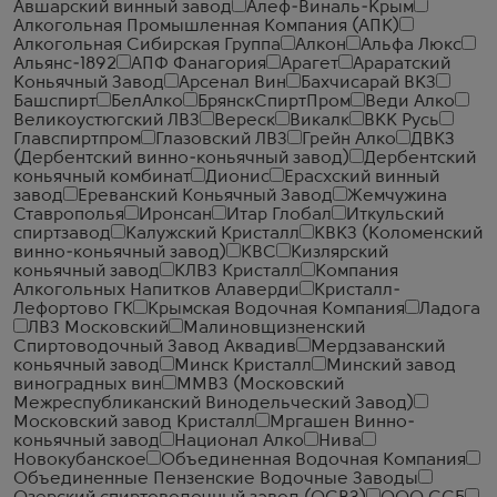
Авшарский винный завод
Алеф-Виналь-Крым
Алкогольная Промышленная Компания (АПК)
Алкогольная Сибирская Группа
Алкон
Альфа Люкс
Альянс-1892
АПФ Фанагория
Арагет
Араратский
Коньячный Завод
Арсенал Вин
Бахчисарай ВКЗ
Башспирт
БелАлко
БрянскСпиртПром
Веди Алко
Великоустюгский ЛВЗ
Вереск
Викалк
ВКК Русь
Главспиртпром
Глазовский ЛВЗ
Грейн Алко
ДВКЗ
(Дербентский винно-коньячный завод)
Дербентский
коньячный комбинат
Дионис
Ерасхский винный
завод
Ереванский Коньячный Завод
Жемчужина
Ставрополья
Иронсан
Итар Глобал
Иткульский
спиртзавод
Калужский Кристалл
КВКЗ (Коломенский
винно-коньячный завод)
КВС
Кизлярский
коньячный завод
КЛВЗ Кристалл
Компания
Алкогольных Напитков Алаверди
Кристалл-
Лефортово ГК
Крымская Водочная Компания
Ладога
ЛВЗ Московский
Малиновщизненский
Спиртоводочный Завод Аквадив
Мердзаванский
коньячный завод
Минск Кристалл
Минский завод
виноградных вин
ММВЗ (Московский
Межреспубликанский Винодельческий Завод)
Московский завод Кристалл
Мргашен Винно-
коньячный завод
Национал Алко
Нива
Новокубанское
Объединенная Водочная Компания
Объединенные Пензенские Водочные Заводы