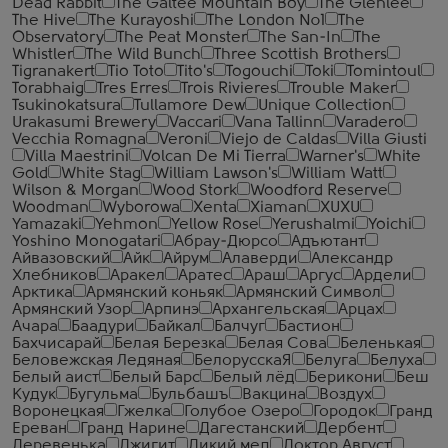
Dead Rabbit
The Galtee Mountain Boy
The Glenlee
The Hive
The Kurayoshi
The London №1
The
Observatory
The Peat Monster
The San-In
The
Whistler
The Wild Bunch
Three Scottish Brothers
Tigranakert
Tio Toto
Tito's
Togouchi
Toki
Tomintoul
Torabhaig
Tres Erres
Trois Rivieres
Trouble Maker
Tsukinokatsura
Tullamore Dew
Unique Collection
Urakasumi Brewery
Vaccari
Vana Tallinn
Varadero
Vecchia Romagna
Veroni
Viejo de Caldas
Villa Giusti
Villa Maestrini
Volcan De Mi Tierra
Warner's
White
Gold
White Stag
William Lawson's
William Watt
Wilson & Morgan
Wood Stork
Woodford Reserve
Woodman
Wyborowa
Xenta
Xiaman
XUXU
Yamazaki
Yehmon
Yellow Rose
Yerushalmi
Yoichi
Yoshino Monogatari
Абрау-Дюрсо
Адъютант
Айвазовский
Айк
Айрум
Алаверди
Александр
Хлебников
Аракел
Аратес
Араш
Аргус
Ардели
Арктика
Армянский коньяк
Армянский Символ
Армянский Узор
Арпинэ
Архангельская
Арцах
Ачара
Баадури
Байкал
Балчуг
Бастион
Бахчисарай
Белая Березка
Белая Сова
Беленькая
Беловежская Ледяная
БелорусскаЯ
Белуга
Белуха
Белый аист
Белый Барс
Белый лёд
Берикони
Беш
Кудук
Бугульма
Бульбашъ
Вакцина
Воздух
Воронецкая
Гжелка
Голубое Озеро
Городок
Гранд
Ереван
Гранд Нарине
Дагестанский
Дербент
Деревенька
Джигит
Дикий мед
Доктор Август