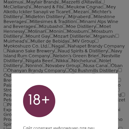
Maximus
Mayfair Brands
Mazzetti d'Altavilla
McClelland's
Menard & Fils
Meukow Cognac
Mey
Alkollu Ickiler Sanayii ve Ticaret
Mezan
Michter's
Distillery
Midleton Distillery
Mijnaberd
Milestone
Beverages
Millesimes & Tradition
Minami Alps Wine
and Beverages
Mizubasho
Moe Distillery
Moet
Hennessy
Molinari
Monin
Mossburn
Mossburn
Distillery
Mount Gay
Mozart Distillerie
Mrganush
Muirhead's
Muller de Bebidas
MV Group
Myokoshuzo Co. Ltd.
Nagai
Nahapet Brandy Company
Nakano Sake Brewery
Naud Spirits & Distillery
Navy
Island Rum Company
Nelson's Green Brier
Nestville
Distillery
Niigata Beer
Nikka
Nocheluna
Nolet
Distillery
Nonino
Novabev Group
Nusa Cana
Oban
Ohanyan Brandy Company
Old Bushmills Distillery
Old Pulteney
Oliver and Oliver
Olmeca
Ota Sake
Brewery
Otard
Oxenham & Cy
Ozeki Corporation
Palavani
Palenque Tragalumbare
Palirna u Zeleneho
Stromu
Pallini
Parichskaya vinarnya
Pearse Lyons
Peat's Beast
Penderyn
Pere Magloire
Pernod Ricard
18+
Peter Busch
Peyrat
Piccadily Distilleries
Pierre Croizet
Pilzer
Pisquera de Chile
Pitu – Importadora
Exportadora
Podrum Palic 1896
Poli Distillerie
Polini
Group
Portobello
Private Distillery Bimmerle KG
Productos Finos De Agave
Proper No. Twelve
Proximo
Spirits
Puni Distillery
Quality Spirits International
Сайт содержит информацию для лиц