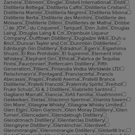
Zamora
Dilmoor
Dingle
Distell International
Distil
Distilleria Bottega
Distilleria Caffo
Distilleria Cristiani
Distilleria Marolo
Distilleria Negroni
Distilleria Sibona
Distillerie Berta
Distillerie des Menhirs
Distillerie des
Moisans
Distillerie Dillon
Distilleries de Matha
Dobbe
de JOY
du Coquerel
Tariquet
Don Julio
Douglas
Laing
Douglas Laing & Co
Drambuie Liqueur
Company
Dufftown Distillery
Dugladze W&S
Duh u
Boci
Duncan Taylor and Co
Dunrobin Distilleries
Edinburgh Gin Distillery
Edradour
Egan's
Eigashima
Shuzo
El Ron Prohibido
El Supremo
Element Irish
Whiskey
Elephant Gin
Ethical
Fabrica de Tequilas
Finos
Fauconnier
Fettercairn Distillery
Fifth
Generation
Filliers
Finlandia Vodka Worldwide LTD
Fleischmann's
Fontagard
Franciacorta
Francis
Abecassis
Frapin
Fratelli Averna
Fratelli Branca
Distillerie
Fratelli ‎Francoli
Fraternity Spirits
Freihof
Fruko Schulz
G & J Distillers
Gabriello Santoni
Gagliano Marcati
Gancia
GAS Familia
Gastronom
Gekkeikan
Gelas
Giacomo Sperone
Giarola Savem
Gin Mare
Glasgow Whisky
Glasgow Whisky Limited
Glen Elgin
Glen Garioch
Glen Moray Distillery
Glen
Turner
Glencadam
Glendalough Distillery
Glendronach Distillery
Glenfarclas Distillery
Glengoyne Distillery
Glenkinchie
Glenlivet
Glenmorangie
Glenmorangie Distillery
Globefill Inc.