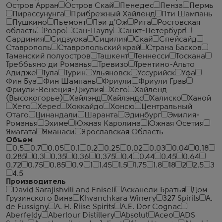
Остров Арран
Остров Скай
Пенедес
Пенза
Пермь
Пирассунунга
Прибрежный Хайленд
Пти Шампань
Пушкино
Пьемонт
Пэи д'Ож
Рига
Ростовская
область
Роэро
Сан-Паулу
Санкт-Петербург
Сардиния
Сидзуока
Сицилия
Скай
Спейсайд
Ставрополь
Ставропольский край
Страна Басков
Таманский полуостров
Ташкент
Теннесси
Тоскана
Треббьяно ди Романья
Тревизо
Трентино-Альто
Адидже
Тула
Турин
Ульяновск
Уссурийск
Уфа
Фин Буа
Фин Шампань
Фриули
Фриули Грав
Фриули-Венеция-Джулия
Хёго
Хайленд
(Высокогорье)
Хайлэнд
Хайлэндс
Халиско
Ханой
Хего
Херес
Хоккайдо
Хонсю
Центральный
Отаго
Цинандали
Шаранта
Эдинбург
Эмилия-
Романья
Эхиме
Южная Каролина
Южная Осетия
Ямагата
Яманаси
Ярославская Область
Объем
0.5
0.7
0.05
0.1
0.2
0.25
0.02
0.03
0.04
0.18
0.285
0.3
0.35
0.36
0.375
0.4
0.44
0.45
0.64
0.72
0.75
0.85
0.9
1
1.45
1.5
1.75
1.8
18
2
2.5
3
4.5
Производитель
David Sarajishvili and Eniseli
Асканели Братья
Дом
Грузинского Вина
Khvanchkara Winery
327 Spirits
A.
de Fussigny
A. H. Riise Spirits
A.E. Dor Cognac
Aberfeldy
Aberlour Distillery
Absolut
Aceo
ADS