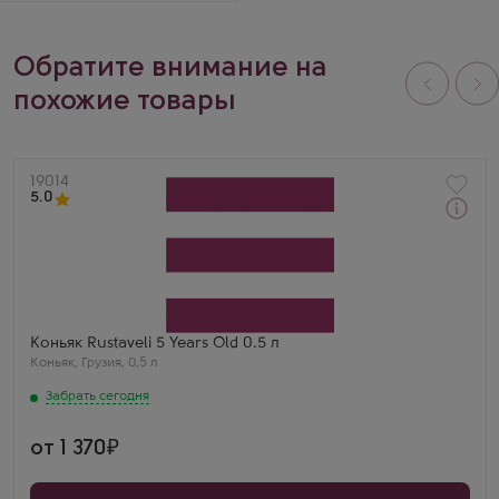
Обратите внимание на
похожие товары
Артикул
19014
5.0
Забрать сегодня
Коньяк
Руставели 5 Лет
Производитель
Khvanchkara Winery
Бренд
Rustaveli
Регион
Коньяк Rustaveli 5 Years Old 0.5 л
Кахетия
Коньяк
,
Грузия
,
0,5 л
Выдержка
5 лет
Забрать сегодня
Олег Волков
Rustaveli 5 лет — грузинская элегантность! Изюм,
ваниль, лёгкая дубовая нота. Отлично раскрылся в
от 1 370
бокале. Удивил за такую цену.