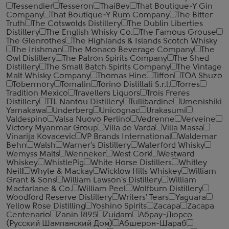
Tessendier
Tesseron
ThaiBev
That Boutique-Y Gin
Company
That Boutique-Y Rum Company
The Bitter
Truth
The Cotswolds Distillery
The Dublin Liberties
Distillery
The English Whisky Co.
The Famous Grouse
The Glenrothes
The Highlands & Islands Scotch Whisky
The Irishman
The Monaco Beverage Company
The
Owl Distillery
The Patron Spirits Company
The Shed
Distillery
The Small Batch Spirits Company
The Vintage
Malt Whisky Company
Thomas Hine
Tiffon
TOA Shuzo
Tobermory
Tomatin
Torino Distillati S.r.l.
Torres
Tradition Mexico
Travellers Liquors
Trois Freres
Distillery
TTL Nantou Distillery
Tullibardine
Umenishiki
Yamakawa
Underberg
Unicognac
Urakasumi
Valdespino
Valsa Nuovo Perlino
Vedrenne
Verveine
Victory Myanmar Group
Villa de Varda
Villa Massa
Vinarija Kovacevic
VP Brands International
Waldemar
Behn
Walsh
Warner's Distillery
Waterford Whisky
Wemyss Malts
Wenneker
West Cork
Westward
Whiskey
WhistlePig
White Horse Distillers
Whitley
Neill
Whyte & Mackay
Wicklow Hills Whiskey
William
Grant & Sons
William Lawson's Distillery
William
Macfarlane & Co.
William Peel
Wolfburn Distillery
Woodford Reserve Distillery
Writers' Tears
Yaguara
Yellow Rose Distilling
Yoshino Spirits
Zacapa
Zacapa
Centenario
Zanin 1895
Zuidam
Абрау-Дюрсо
(Русский Шампанский Дом)
Абшерон-Шараб