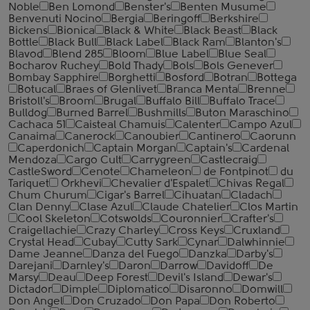
Noble
Ben Lomond
Benster's
Benten Musume
Benvenuti Nocino
Bergia
Beringoff
Berkshire
Bickens
Bionica
Black & White
Black Beast
Black
Bottle
Black Bull
Black Label
Black Ram
Blanton's
Blavod
Blend 285
Bloom
Blue Label
Blue Seal
Bocharov Ruchey
Bold Thady
Bols
Bols Genever
Bombay Sapphire
Borghetti
Bosford
Botran
Bottega
Botucal
Braes of Glenlivet
Branca Menta
Brenne
Bristoll's
Broom
Brugal
Buffalo Bill
Buffalo Trace
Bulldog
Burned Barrel
Bushmills
Buton Maraschino
Cachaca 51
Caisteal Chamuis
Calenter
Campo Azul
Canaima
Canerock
Canoubier
Cantinero
Caorunn
Caperdonich
Captain Morgan
Captain's
Cardenal
Mendoza
Cargo Cult
Carrygreen
Castlecraig
CastleSword
Cenote
Chameleon
de Fontpinot
du
Tariquet
Orkhevi
Chevalier d'Espalet
Chivas Regal
Chum Churum
Cigar's Barrel
Cihuatan
Cladach
Clan Denny
Clase Azul
Claude Chatelier
Clos Martin
Cool Skeleton
Cotswolds
Couronnier
Crafter's
Craigellachie
Crazy Charley
Cross Keys
Cruxland
Crystal Head
Cubay
Cutty Sark
Cynar
Dalwhinnie
Dame Jeanne
Danza del Fuego
Danzka
Darby's
Darejani
Darnley's
Daron
Darrow
Davidoff
De
Marsy
Deau
Deep Forest
Devil's Island
Dewar's
Dictador
Dimple
Diplomatico
Disaronno
Domwill
Don Angel
Don Cruzado
Don Papa
Don Roberto