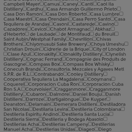
Campbell Mayer
Camus
Caney
Canti
Caol Ila
Distillery
Cardhu
Casa Armando Guillermo Prieto
Casa Don Ramon
Casa Don Roberto
Casa Lumbre
Casa Maestri
Casa Orendain
Casa Perro Santo
Casa
Tequilera de Arandas
Casoni
Castarede
Cavino
Cazadores
Cevico
Chabot Armagnac
Abkhaz
d'Heberto
de Laubade
de Montifaud
du Breuil
Saint Aubin/Westphal Family
Chevrillon
Chivas
Brothers
Chiyomusubi Sake Brewery
Choya Umeshu
Christian Drouin
Cidrerie de la Brique
City of London
Clase Azul
Clonakilty
Clonakilty Distillery
Clynelish
Distillery
Cognac Ferrand
Compagnie des Produits de
Gascogne
Compass Box
Compass Box Whisky
Conecuh Brands
Consultoria. Mezcales y Agaves Metl
S.P.R. de R.L.
Contrabando
Cooley Distillery
Cooperativa Tequilera La Magdalena
Cooymans
Coquerel
Corporacion Cuba Ron
Corporacion Cuba
Ron S.A.
Courvoisier
Cragganmore
Cragganmore
Distillery
Cubaron
Dalmore
Daniel Bouju
Danish
Distillers
Darroze
Dartigalongue
De Kuyper
Deanston
Delamain
Demerara Distillers
Destiladora
San Nicolas
Destilaria Levira
Destileria Colombiana
Destileria Espiritu Andino
Destileria Santa Lucia
Destileria Sierra
Destileria y Bodega Abasolo
Destilerias Acha
Destilerias Campeny
Destilerias
Manuel Acha
Destilerias Unidas
Diageo
Diego