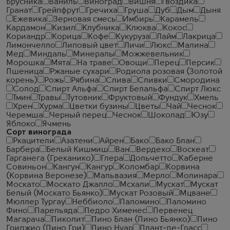
Брусника
Ваниль
Виноград
Вишня
Гвоздика
Гранат
Грейпфрут
Гречиха
Груша
Дуб
Дым
Дыня
Ежевика
Зерновая смесь
Имбирь
Карамель
Кардамон
Кизил
Клубника
Клюква
Кокос
Кориандр
Корица
Кофе
Кукуруза
Лайм
Лакрица
Лимончелло
Липовый цвет
Личи
Люкс
Малина
Мед
Миндаль
Минералы
Можжевельник
Морошка
Мята
На траве
Овощи
Перец
Персик
Пшеница
Ржаные сухари
Родиола розовая (Золотой
корень)
Рожь
Рябина
Слива
Сливки
Смородина
Солод
Спирт Альфа
Спирт Белальфа
Спирт Люкс
Тмин
Травы
Тутовник
Фруктовый
Фундук
Хмель
Хрен
Хурма
Цветки бузины
Цветы
Чай
Чеcнок
Черемша
Черный перец
Чеснок
Шоколад
Юзу
Яблоко
Ячмень
Сорт винограда
Ркацители
Азатени
Айрен
Бако
Бако Блан
Барбера
Белый Кишмиш
Ван
Вердехо
Воскеат
Гарганега (Греканико)
Глера
Дольчетто
Каберне
Совиньон
Кангун
Кангур
Коломбар
Корвина
(Корвина Веронезе)
Мальвазия
Мерло
Молинара
Москато
Москато Джалло
Мсхали
Мускат
Мускат
Белый (Москато Бьянко)
Мускат Розовый
Мцване
Мюллер Тургау
Неббиоло
Паломино
Паломино
Фино
Парельяда
Педро Хименес
Первенец
Магарача
Пиколит
Пино Блан (Пино Бьянко)
Пино
Гриджио (Пино Гри)
Пино Нуар
Плант-де-Грасс