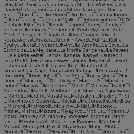
Islay Mist
Iwai
J. J. Kurberg
J. M.
J.J. Whitley
Jack
Daniel's
Jaisalmer
James Kilton
Jameson
Jamie
Stuart
Jan II
Jardin Fleury
Jim Beam
Jimmy Turner
Jinro
Jogaila
Johnnie Walker
Johnny Volmer
JOY
Kabuki Bijin
Kah
Kamiki
Kapriol
Karpy
Kemlya
Kensatu
Kentucky Gentleman
Kentucky Jack
Ketel
One
Kilbeggan
Killepitsch
King Charles
Kiwi
Koskenkorva
Kraken
Kremlin Award
Kujira
Kujira
Ryukyu
Kurai
Kvezani
Kvint
La Arenita
La Cruz
La
Escondida
La Mejicana
La Morita Caribena
La Pavesa
La Pipette Verte
Lamas
Laneta
Larrys
Lautrec
Lazy Dodo
Les Grands Assemblages
Ley Seca
Leyrat
Lheraud
Licor 43
Ligare
Liko
Limoncello
Limoncello di Capri
Limoncino Bottega
Loch Castle
Lockwood
Louis Jolliet
Love Story
Lucky Nucky
Mac
Duncan
Mac Ingal
Machir Bay
Macleod's
Maestro
Dobel
Magdala
Magic Tree
Malibu
Mallows
Malt B
Manhattan
Marett
Marlborough
Marquis d'Aguesseau
Martell
Martini
Masahiro
Matusalem
Maxime Trijol
Maxximo de Codorniz
Mayfair
McConnell's
Medjida
Menard
Metropoli
Meukow
Midai
Millstone
Minke
Mistral
Mixtura
Miyagikyo
Mobius
Moisans
Moko
Monkey 47
Monkey Shoulder
Monnet
Mont
Blanc
Montelobos
Moonshine Runners
Mortlach
Mozart
Murray McDavid
Myokosan
Naud
Neft
Nemiroff
Nestville
Newton
Ninth Wave
Normindia