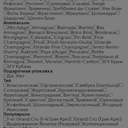
Рефоско
Рислинг
Саперави
Скьява
Токай
Фриулано
Траминер
Треббьяно ди Соаве
Уни Блан
Фоль Бланш
Фраголино
Фриулано
Цоликаури
Шардоне
Шенен Блан
Апелласьон
Alto Adige
Armagnac
Bairrada
Barolo
Bas
Armagnac
Benaco Bresciano
Bons Bois
Bordeaux
Bourgogne
Calvados
Cognac
Fin Bois
Fine
Champagne
Friuli
Friuli-Venezia-Giulia
Grande
Champagne
Grande Fine Champagne
Jerez-Xeres-
Sherry
Kakheti
Pays d'Auge
Penedes
Petite
Champagne
Piemont
Roero
Toscana
Trebbiano di
Romagna
Treviso
Veneto
Yamhill-Carlton
ЗГУ Крым
ЗГУ Кубань
Подарочная упаковка
Да
Нет
Тип
Классическая
Органическая
Самбука (Sambuca)
Солодовая
Фруктовая
Ароматизированная
Фруктовый
Виноградная
Биттер
Крем-ликёр
Крепкий
Самогон
Десертный
Травяной
Ореховый
Кофейный
Шоколадный
Эмульсионный
Ягодный
Анисовая
Популярное
1-er Grand Cru (1-й Гран Крю)
Grand Cru (Гран Крю)
Выдержанное Reserva (Резерва)
Коллекционный