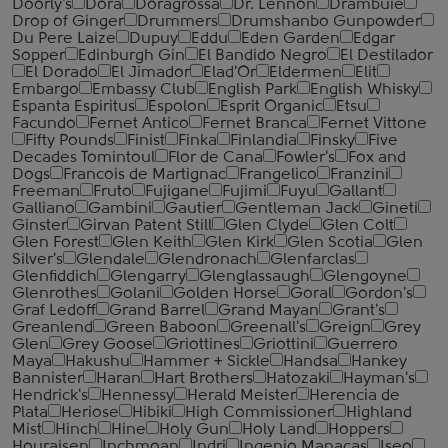
Doorly's
Dora
Doragrossa
Dr. Lennon
Drambuie
Drop of Ginger
Drummers
Drumshanbo Gunpowder
Du Pere Laize
Dupuy
Eddu
Eden Garden
Edgar
Sopper
Edinburgh Gin
El Bandido Negro
El Destilador
El Dorado
El Jimador
Elad'Or
Eldermen
Elit
Embargo
Embassy Club
English Park
English Whisky
Espanta Espiritus
Espolon
Esprit Organic
Etsu
Facundo
Fernet Antico
Fernet Branca
Fernet Vittone
Fifty Pounds
Finist
Finka
Finlandia
Finsky
Five
Decades Tomintoul
Flor de Cana
Fowler's
Fox and
Dogs
Francois de Martignac
Frangelico
Franzini
Freeman
Fruto
Fujigane
Fujimi
Fuyu
Gallant
Galliano
Gambini
Gautier
Gentleman Jack
Gineti
Ginster
Girvan Patent Still
Glen Clyde
Glen Colt
Glen Forest
Glen Keith
Glen Kirk
Glen Scotia
Glen
Silver's
Glendale
Glendronach
Glenfarclas
Glenfiddich
Glengarry
Glenglassaugh
Glengoyne
Glenrothes
Golani
Golden Horse
Goral
Gordon's
Graf Ledoff
Grand Barrel
Grand Mayan
Grant's
Greanlend
Green Baboon
Greenall's
Greign
Grey
Glen
Grey Goose
Griottines
Griottini
Guerrero
Maya
Hakushu
Hammer + Sickle
Handsa
Hankey
Bannister
Haran
Hart Brothers
Hatozaki
Hayman's
Hendrick's
Hennessy
Herald Meister
Herencia de
Plata
Heriose
Hibiki
High Commissioner
Highland
Mist
Hinch
Hine
Holy Gun
Holy Land
Hoppers
Houraisen
Inchmoan
Indri
Ingenio Manacas
Iseo