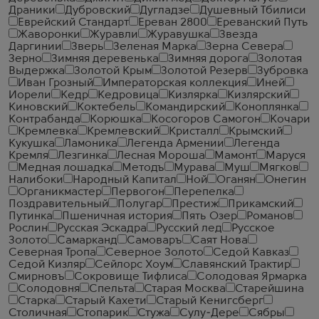
Драники
Дубровский
Дугладзе
Душевный Тбилиси
Еврейский Стандарт
Ереван 2800
Ереванский Путь
Жаворонки
Журавли
Журавушка
Звезда
Даргинии
Зверь
Зеленая Марка
Зерна Севера
Зерно
Зимняя деревенька
Зимняя дорога
Золотая
Выдержка
Золотой Крым
Золотой Резерв
Зубровка
Иван Грозный
Императорская коллекция
Иней
Иорели
Кедр
Кедровица
Кизлярка
Кизлярский
Киновский
Коктебель
Командирский
Коноплянка
Контрабанда
Корюшка
Косогоров Самогон
Кочари
Кремлевка
Кремлевский
Кристалл
Крымский
Кукушка
Ламоника
Легенда Армении
Легенда
Кремля
Лезгинка
Лесная Мороша
Мамонт
Маруся
Медная лошадка
Методъ
Мурава
Муш
Мягков
Налибоки
Народный Капитал
Ной
Оганян
Онегин
Органикмастер
Первогон
Перепелка
Поздравительный
Полугар
Престиж
Прикамский
Путинка
Пшеничная история
Пять Озер
Романов
Рослин
Русская Эскадра
Русский лед
Русское
Золото
Самарканд
Самоваръ
Саят Нова
Северная Тропа
Северное Золото
Седой Кавказ
Седой Кизляр
Сейлорс Хоум
Славянский Трактир
Смирновъ
Сокровище Тифлиса
Солодовая Ярмарка
Солодовня
Спельта
Старая Москва
Старейшина
Старка
Старый Кахети
Старый Кенигсберг
Столичная
Стопарик
Стужа
Сулу-Дере
Сябры