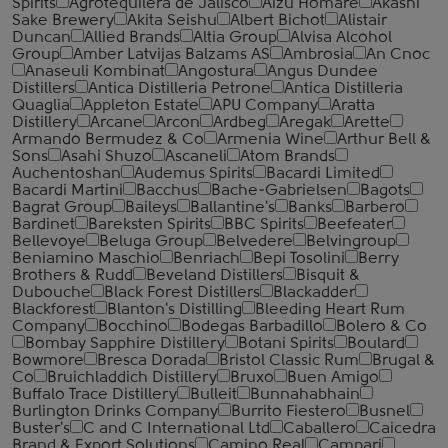
Spirits
Agrotequilera de Jalisco
Aizu Homare
Akashi
Sake Brewery
Akita Seishu
Albert Bichot
Alistair
Duncan
Allied Brands
Altia Group
Alvisa Alcohol
Group
Amber Latvijas Balzams AS
Ambrosia
An Cnoc
Anaseuli Kombinat
Angostura
Angus Dundee
Distillers
Antica Distilleria Petrone
Antica Distilleria
Quaglia
Appleton Estate
APU Company
Aratta
Distillery
Arcane
Arcon
Ardbeg
Aregak
Arette
Armando Bermudez & Co
Armenia Wine
Arthur Bell &
Sons
Asahi Shuzo
Ascaneli
Atom Brands
Auchentoshan
Audemus Spirits
Bacardi Limited
Bacardi Martini
Bacchus
Bache-Gabrielsen
Bagots
Bagrat Group
Baileys
Ballantine's
Banks
Barbero
Bardinet
Bareksten Spirits
BBC Spirits
Beefeater
Bellevoye
Beluga Group
Belvedere
Belvingroup
Beniamino Maschio
Benriach
Bepi Tosolini
Berry
Brothers & Rudd
Beveland Distillers
Bisquit &
Dubouche
Black Forest Distillers
Blackadder
Blackforest
Blanton's Distilling
Bleeding Heart Rum
Company
Bocchino
Bodegas Barbadillo
Bolero & Co
Bombay Sapphire Distillery
Botani Spirits
Boulard
Bowmore
Bresca Dorada
Bristol Classic Rum
Brugal &
Co
Bruichladdich Distillery
Bruxo
Buen Amigo
Buffalo Trace Distillery
Bulleit
Bunnahabhain
Burlington Drinks Company
Burrito Fiestero
Busnel
Buster's
C and C International Ltd
Caballero
Caicedra
Brand & Export Solutions
Camino Real
Campari