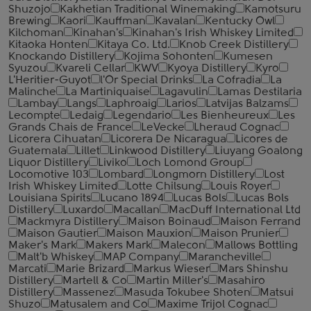
Shuzojo
Kakhetian Traditional Winemaking
Kamotsuru
Brewing
Kaori
Kauffman
Kavalan
Kentucky Owl
Kilchoman
Kinahan's
Kinahan's Irish Whiskey Limited
Kitaoka Honten
Kitaya Co. Ltd.
Knob Creek Distillery
Knockando Distillery
Kojima Sohonten
Kumesen
Syuzou
Kvareli Cellar
KWV
Kyoya Distillery
Kyro
L'Heritier-Guyot
l'Or Special Drinks
La Cofradia
La
Malinche
La Martiniquaise
Lagavulin
Lamas Destilaria
Lambay
Langs
Laphroaig
Larios
Latvijas Balzams
Lecompte
Ledaig
Legendario
Les Bienheureux
Les
Grands Chais de France
LeVecke
Lheraud Cognac
Licorera Cihuatan
Licorera De Nicaragua
Licores de
Guatemala
Lillet
Linkwood Distillery
Liuyang Goalong
Liquor Distillery
Liviko
Loch Lomond Group
Locomotive 103
Lombard
Longmorn Distillery
Lost
Irish Whiskey Limited
Lotte Chilsung
Louis Royer
Louisiana Spirits
Lucano 1894
Lucas Bols
Lucas Bols
Distillery
Luxardo
Macallan
MacDuff International Ltd
Mackmyra Distillery
Maison Boinaud
Maison Ferrand
Maison Gautier
Maison Mauxion
Maison Prunier
Maker's Mark
Makers Mark
Malecon
Mallows Bottling
Malt'b Whiskey
MAP Company
Marancheville
Marcati
Marie Brizard
Markus Wieser
Mars Shinshu
Distillery
Martell & Co
Martin Miller's
Masahiro
Distillery
Massenez
Masuda Tokubee Shoten
Matsui
Shuzo
Matusalem and Co
Maxime Trijol Cognac