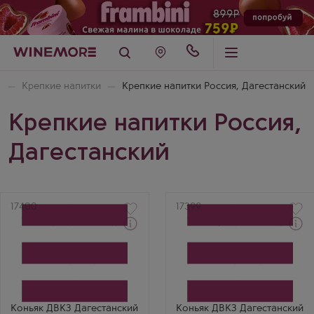
я
Крепкие напитки
Крепкие напитки Россия, Дагестанский
Крепкие напитки Россия,
Дагестанский
Артикул
17400
Артикул
17399
Забрать сегодня
Коньяк
Коньяк
DVKZ Dagestanskij 3 Years
DVKZ Dagestanskij 3 Years
Old
Old
Производитель
Производитель
ДВКЗ (Дербентский
ДВКЗ (Дербентский
винно-коньячный завод)
винно-коньячный завод)
Бренд
Бренд
Коньяк ДВКЗ Дагестанский
Коньяк ДВКЗ Дагестанский