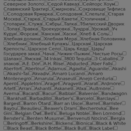
Северное Золото
Седой Кавказ
Сейлорс Хоум
Славянский Трактир
Смирновъ
Сокровище Тифлиса
Солодовая Ярмарка
Солодовня
Спельта
Старая
Москва
Старка
Старый Кахети
Столичная
Стопарик
Стужа
Сябры
Талка
Тбилисский Дворик
Топаз
Травка
Троекуровка
Тундра
Урожай
Уч
Кудук
Форсаж
Ханская
Хаски
Хлеб & Соль
Хлебная долина
Хлебная Мера
Хлебная Половинка
Хлебник
Хлебный Купажъ
Царская
Царская
Крепость
Царское Село
Царь Кедр
Царь/
Государев заказ
Чача
Чижик-Пыжик
Чистые Росы
Шалахо
Ямская
14 Inkas
1800 Tequila
3 Caballos
7
злаков
A.E. Dor
A.H. Riise
Abducted
Aber Falls
Aberfort
Aberlour
Adamus
Agavita
Aguanile
Akashi
Akashi-Tai
Akvadiv
Amaro Lucano
Amaro
Montenegro
Amarula
Anaseuli
Anejo Centuria
Aperol
Appleton
Araget
Aragveli
Ararat
Ardmore
Arlett
Arran
Ashanti
Askaneli
Atxa
Aultmore
Averna
Bacardi
Bacur
Balblair
Balvenie
Bandwagon
Bankhall
Barbadillo
Barber's
Barcelo
Barclays
Bargest
Baron Otard
Barr an Uisce
Barrel
Barrister
Bayou
Beaulieu
Beaver's Dram
Becherovka
Bee
Gin
Belgian Owl
Bell's
Beluga Noble
Ben Lomond
Benster's
Benten Musume
Benvenuti Nocino
Bergia
Beringoff
Berkshire
Bickens
Bionica
Black & White
Black Beast
Black Bottle
Black Bull
Black Label