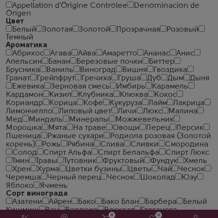
Appellation d'Origine Controlee
Denominacion de
Origen
Цвет
Белый
Золотая
Золотой
Прозрачная
Розовый
Темный
Ароматика
Абрикос
Агава
Айва
Амаретто
Ананас
Анис
Апельсин
Банан
Березовые почки
Биттер
Брусника
Ваниль
Виноград
Вишня
Гвоздика
Гранат
Грейпфрут
Гречиха
Груша
Дуб
Дым
Дыня
Ежевика
Зерновая смесь
Имбирь
Карамель
Кардамон
Кизил
Клубника
Клюква
Кокос
Кориандр
Корица
Кофе
Кукуруза
Лайм
Лакрица
Лимончелло
Липовый цвет
Личи
Люкс
Малина
Мед
Миндаль
Минералы
Можжевельник
Морошка
Мята
На траве
Овощи
Перец
Персик
Пшеница
Ржаные сухари
Родиола розовая (Золотой
корень)
Рожь
Рябина
Слива
Сливки
Смородина
Солод
Спирт Альфа
Спирт Белальфа
Спирт Люкс
Тмин
Травы
Тутовник
Фруктовый
Фундук
Хмель
Хрен
Хурма
Цветки бузины
Цветы
Чай
Чеcнок
Черемша
Черный перец
Чеснок
Шоколад
Юзу
Яблоко
Ячмень
Сорт винограда
Азатени
Айрен
Бако
Бако Блан
Барбера
Белый
Кишмиш
Ван
Вердехо
Воскеат
Гарганега
0
0