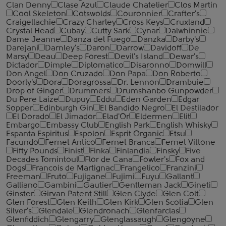
Clan Denny
Clase Azul
Claude Chatelier
Clos Martin
Cool Skeleton
Cotswolds
Couronnier
Crafter's
Craigellachie
Crazy Charley
Cross Keys
Cruxland
Crystal Head
Cubay
Cutty Sark
Cynar
Dalwhinnie
Dame Jeanne
Danza del Fuego
Danzka
Darby's
Darejani
Darnley's
Daron
Darrow
Davidoff
De
Marsy
Deau
Deep Forest
Devil's Island
Dewar's
Dictador
Dimple
Diplomatico
Disaronno
Domwill
Don Angel
Don Cruzado
Don Papa
Don Roberto
Doorly's
Dora
Doragrossa
Dr. Lennon
Drambuie
Drop of Ginger
Drummers
Drumshanbo Gunpowder
Du Pere Laize
Dupuy
Eddu
Eden Garden
Edgar
Sopper
Edinburgh Gin
El Bandido Negro
El Destilador
El Dorado
El Jimador
Elad'Or
Eldermen
Elit
Embargo
Embassy Club
English Park
English Whisky
Espanta Espiritus
Espolon
Esprit Organic
Etsu
Facundo
Fernet Antico
Fernet Branca
Fernet Vittone
Fifty Pounds
Finist
Finka
Finlandia
Finsky
Five
Decades Tomintoul
Flor de Cana
Fowler's
Fox and
Dogs
Francois de Martignac
Frangelico
Franzini
Freeman
Fruto
Fujigane
Fujimi
Fuyu
Gallant
Galliano
Gambini
Gautier
Gentleman Jack
Gineti
Ginster
Girvan Patent Still
Glen Clyde
Glen Colt
Glen Forest
Glen Keith
Glen Kirk
Glen Scotia
Glen
Silver's
Glendale
Glendronach
Glenfarclas
Glenfiddich
Glengarry
Glenglassaugh
Glengoyne