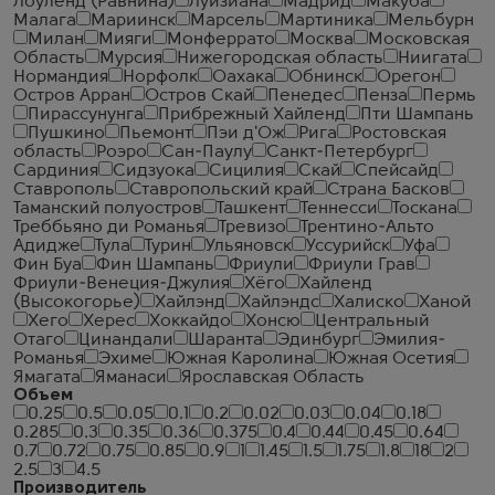
Лоуленд (Равнина)
Луизиана
Мадрид
Макуба
Малага
Мариинск
Марсель
Мартиника
Мельбурн
Милан
Мияги
Монферрато
Москва
Московская
Область
Мурсия
Нижегородская область
Ниигата
Нормандия
Норфолк
Оахака
Обнинск
Орегон
Остров Арран
Остров Скай
Пенедес
Пенза
Пермь
Пирассунунга
Прибрежный Хайленд
Пти Шампань
Пушкино
Пьемонт
Пэи д'Ож
Рига
Ростовская
область
Роэро
Сан-Паулу
Санкт-Петербург
Сардиния
Сидзуока
Сицилия
Скай
Спейсайд
Ставрополь
Ставропольский край
Страна Басков
Таманский полуостров
Ташкент
Теннесси
Тоскана
Треббьяно ди Романья
Тревизо
Трентино-Альто
Адидже
Тула
Турин
Ульяновск
Уссурийск
Уфа
Фин Буа
Фин Шампань
Фриули
Фриули Грав
Фриули-Венеция-Джулия
Хёго
Хайленд
(Высокогорье)
Хайлэнд
Хайлэндс
Халиско
Ханой
Хего
Херес
Хоккайдо
Хонсю
Центральный
Отаго
Цинандали
Шаранта
Эдинбург
Эмилия-
Романья
Эхиме
Южная Каролина
Южная Осетия
Ямагата
Яманаси
Ярославская Область
Объем
0.25
0.5
0.05
0.1
0.2
0.02
0.03
0.04
0.18
0.285
0.3
0.35
0.36
0.375
0.4
0.44
0.45
0.64
0.7
0.72
0.75
0.85
0.9
1
1.45
1.5
1.75
1.8
18
2
2.5
3
4.5
Производитель