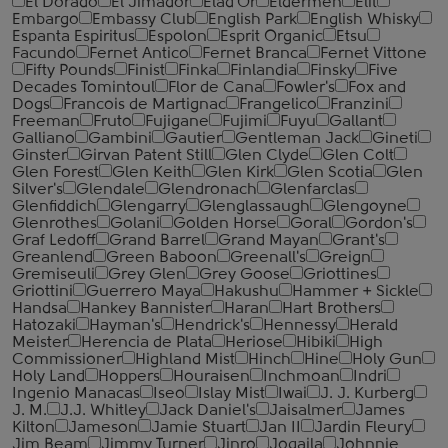
El Dorado
El Jimador
Elad'Or
Eldermen
Elit
Embargo
Embassy Club
English Park
English Whisky
Espanta Espiritus
Espolon
Esprit Organic
Etsu
Facundo
Fernet Antico
Fernet Branca
Fernet Vittone
Fifty Pounds
Finist
Finka
Finlandia
Finsky
Five
Decades Tomintoul
Flor de Cana
Fowler's
Fox and
Dogs
Francois de Martignac
Frangelico
Franzini
Freeman
Fruto
Fujigane
Fujimi
Fuyu
Gallant
Galliano
Gambini
Gautier
Gentleman Jack
Gineti
Ginster
Girvan Patent Still
Glen Clyde
Glen Colt
Glen Forest
Glen Keith
Glen Kirk
Glen Scotia
Glen
Silver's
Glendale
Glendronach
Glenfarclas
Glenfiddich
Glengarry
Glenglassaugh
Glengoyne
Glenrothes
Golani
Golden Horse
Goral
Gordon's
Graf Ledoff
Grand Barrel
Grand Mayan
Grant's
Greanlend
Green Baboon
Greenall's
Greign
Gremiseuli
Grey Glen
Grey Goose
Griottines
Griottini
Guerrero Maya
Hakushu
Hammer + Sickle
Handsa
Hankey Bannister
Haran
Hart Brothers
Hatozaki
Hayman's
Hendrick's
Hennessy
Herald
Meister
Herencia de Plata
Heriose
Hibiki
High
Commissioner
Highland Mist
Hinch
Hine
Holy Gun
Holy Land
Hoppers
Houraisen
Inchmoan
Indri
Ingenio Manacas
Iseo
Islay Mist
Iwai
J. J. Kurberg
J. M.
J.J. Whitley
Jack Daniel's
Jaisalmer
James
Kilton
Jameson
Jamie Stuart
Jan II
Jardin Fleury
Jim Beam
Jimmy Turner
Jinro
Jogaila
Johnnie