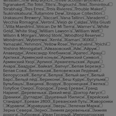
Whistler
The Wild Bunch
Three Scottish Brothers
Tigranakert
Tio Toto
Tito's
Togouchi
Toki
Tomintoul
Torabhaig
Tres Erres
Trois Rivieres
Trouble Maker
Tsukinokatsura
Tullamore Dew
Unique Collection
Urakasumi Brewery
Vaccari
Vana Tallinn
Varadero
Vecchia Romagna
Veroni
Viejo de Caldas
Villa Giusti
Villa Maestrini
Volcan De Mi Tierra
Warner's
White
Gold
White Stag
William Lawson's
William Watt
Wilson & Morgan
Wood Stork
Woodford Reserve
Woodman
Wyborowa
Xenta
Xiaman
XUXU
Yamazaki
Yehmon
Yellow Rose
Yerushalmi
Yoichi
Yoshino Monogatari
Айвазовский
Айк
Айрум
Алаверди
Александр Хлебников
Аратес
Араш
Арктика
Армянский коньяк
Армянский Символ
Армянский Узор
Арпинэ
Архангельская
Арцах
Ачара
Баадури
Байкал
Балчуг
Белая Березка
Белая Сова
Беленькая
Беловежская Ледяная
БелорусскаЯ
Белуга
Белуха
Белый аист
Белый
Барс
Белый лёд
Берикони
Беш Кудук
Бугульма
Бульбашъ
Вакцина
Воздух
Воронецкая
Гжелка
Голубое Озеро
Городок
Гранд Ереван
Гранд
Нарине
Деревенька
Дикий мед
Доктор Август
Драники
Дугладзе
Душевный Тбилиси
Еврейский
Стандарт
Ереван 2800
Ереванский Путь
Жаворонки
Журавли
Журавушка
Зверь
Зеленая Марка
Зерна Севера
Зерно
Зимняя деревенька
Зимняя
дорога
Зубровка
Иван Грозный
Императорская