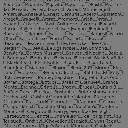
A.E. Dor
A.H. Riise
Abducted
Aber Falls
Aberfort
Aberlour
Adamus
Agavita
Aguanile
Akashi
Akashi-
Tai
Akvadiv
Amaro Lucano
Amaro Montenegro
Amarula
Anaseuli
Anejo Centuria
Aperol
Appleton
Araget
Aragveli
Ararat
Ardmore
Arlett
Arran
Ashanti
Askaneli
Atxa
Aultmore
Averna
Bacardi
Bacur
Balblair
Balvenie
Bandwagon
Bankhall
Barbadillo
Barber's
Barcelo
Barclays
Bargest
Baron
Otard
Barr an Uisce
Barrel
Barrister
Bayou
Beaulieu
Beaver's Dram
Becherovka
Bee Gin
Belgian Owl
Bell's
Beluga Noble
Ben Lomond
Benster's
Benten Musume
Benvenuti Nocino
Bergia
Beringoff
Berkshire
Bickens
Bionica
Black & White
Black Beast
Black Bottle
Black Bull
Black Label
Black Ram
Blanton's
Blavod
Blend 285
Bloom
Blue
Label
Blue Seal
Bocharov Ruchey
Bold Thady
Bols
Bols Genever
Bombay Sapphire
Borghetti
Bosford
Botran
Bottega
Botucal
Braes of Glenlivet
Branca
Menta
Brenne
Bristoll's
Broom
Brugal
Buffalo Bill
Buffalo Trace
Bulldog
Bushmills
Buton Maraschino
Cachaca 51
Caisteal Chamuis
Calenter
Campo Azul
Canaima
Canerock
Canoubier
Cantinero
Caorunn
Caperdonich
Captain Morgan
Captain's
Cardenal
Mendoza
Cargo Cult
Carrygreen
Castlecraig
CastleSword
Cenote
Chameleon
de Fontpinot
du
Tariquet
Orkhevi
Chevalier d'Espalet
Chivas Regal
Chum Churum
Cigar's Barrel
Cihuatan
Cladach