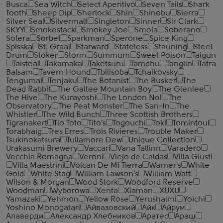
Busca
Sea Witch
Select Aperitivo
Seven Tails
Shark
Tooth
Sheep Dip
Sherlock
Shin
Shinobu
Sierra
Silver Seal
Silvermalt
Singleton
Sinner
Sir Clark
SKYY
Smokestack
Smokey Joe
Smola
Soberano
Solera
Sorbet
Sparkman
Sperone
Spice King
Spisska
St. Graal
Starward
Stateless
Stauning
Steel
Drum
Stoker
Storm
Summum
Sweet Poison
Taigun
Taisteal
Takamaka
Taketsuru
Tamdhu
Tanglin
Tatra
Balsam
Tavern Hound
Tbilisoba
Tchaikovsky
Tengumai
Tenjaku
The Botanist
The Busker
The
Dead Rabbit
The Galtee Mountain Boy
The Glenlee
The Hive
The Kurayoshi
The London №1
The
Observatory
The Peat Monster
The San-In
The
Whistler
The Wild Bunch
Three Scottish Brothers
Tigranakert
Tio Toto
Tito's
Togouchi
Toki
Tomintoul
Torabhaig
Tres Erres
Trois Rivieres
Trouble Maker
Tsukinokatsura
Tullamore Dew
Unique Collection
Urakasumi Brewery
Vaccari
Vana Tallinn
Varadero
Vecchia Romagna
Veroni
Viejo de Caldas
Villa Giusti
Villa Maestrini
Volcan De Mi Tierra
Warner's
White
Gold
White Stag
William Lawson's
William Watt
Wilson & Morgan
Wood Stork
Woodford Reserve
Woodman
Wyborowa
Xenta
Xiaman
XUXU
Yamazaki
Yehmon
Yellow Rose
Yerushalmi
Yoichi
Yoshino Monogatari
Айвазовский
Айк
Айрум
Алаверди
Александр Хлебников
Аратес
Араш