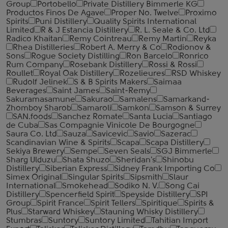
Group
Portobello
Private Distillery Bimmerle KG
Productos Finos De Agave
Proper No. Twelve
Proximo
Spirits
Puni Distillery
Quality Spirits International
Limited
R & J Estancia Distillery
R. L. Seale & Co. Ltd
Radico Khaitan
Remy Cointreau
Remy Martin
Reyka
Rhea Distilleries
Robert A. Merry & Co
Rodionov &
Sons
Rogue Society Distilling
Ron Barcelo
Ronrico
Rum Company
Rosebank Distillery
Rossi & Rossi
Roullet
Royal Oak Distillery
Rozelieures
RSD Whiskey
Rudolf Jelinek
S & B Spirits Makers
Saimaa
Beverages
Saint James
Saint-Remy
Sakuramasamune
Sakurao
Samalens
Samarkand-
Zhomboy Sharob
Samaroli
Samkon
Samson & Surrey
SAN.foods
Sanchez Romate
Santa Lucia
Santiago
de Cuba
Sas Compagnie Vinicole De Bourgogne
Saura Co. Ltd
Sauza
Savicevic
Savio
Sazerac
Scandinavian Wine & Spirits
Scapa
Scapa Distillery
Sekiya Brewery
Sempe
Seven Seals
SGJ Bimmerle
Sharg Ulduzu
Shata Shuzo
Sheridan's
Shinobu
Distillery
Siberian Express
Sidney Frank Importing Co
Simex Original
Singular Spirits
Sipsmith
Slaur
International
Smokehead
Sodiko N. V.
Song Cai
Distillery
Spencerfield Spirit
Speyside Distillery
SPI
Group
Spirit France
Spirit Tellers
Spiritique
Spirits &
Plus
Starward Whiskey
Stauning Whisky Distillery
Stumbras
Suntory
Suntory Limited
Tahitian Import