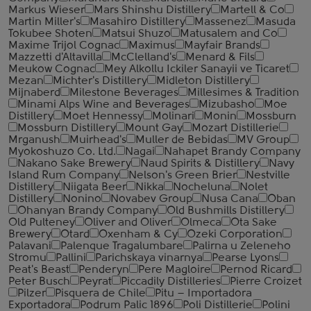
Markus Wieser
Mars Shinshu Distillery
Martell & Co
Martin Miller's
Masahiro Distillery
Massenez
Masuda
Tokubee Shoten
Matsui Shuzo
Matusalem and Co
Maxime Trijol Cognac
Maximus
Mayfair Brands
Mazzetti d'Altavilla
McClelland's
Menard & Fils
Meukow Cognac
Mey Alkollu Ickiler Sanayii ve Ticaret
Mezan
Michter's Distillery
Midleton Distillery
Mijnaberd
Milestone Beverages
Millesimes & Tradition
Minami Alps Wine and Beverages
Mizubasho
Moe
Distillery
Moet Hennessy
Molinari
Monin
Mossburn
Mossburn Distillery
Mount Gay
Mozart Distillerie
Mrganush
Muirhead's
Muller de Bebidas
MV Group
Myokoshuzo Co. Ltd.
Nagai
Nahapet Brandy Company
Nakano Sake Brewery
Naud Spirits & Distillery
Navy
Island Rum Company
Nelson's Green Brier
Nestville
Distillery
Niigata Beer
Nikka
Nocheluna
Nolet
Distillery
Nonino
Novabev Group
Nusa Cana
Oban
Ohanyan Brandy Company
Old Bushmills Distillery
Old Pulteney
Oliver and Oliver
Olmeca
Ota Sake
Brewery
Otard
Oxenham & Cy
Ozeki Corporation
Palavani
Palenque Tragalumbare
Palirna u Zeleneho
Stromu
Pallini
Parichskaya vinarnya
Pearse Lyons
Peat's Beast
Penderyn
Pere Magloire
Pernod Ricard
Peter Busch
Peyrat
Piccadily Distilleries
Pierre Croizet
Pilzer
Pisquera de Chile
Pitu – Importadora
Exportadora
Podrum Palic 1896
Poli Distillerie
Polini