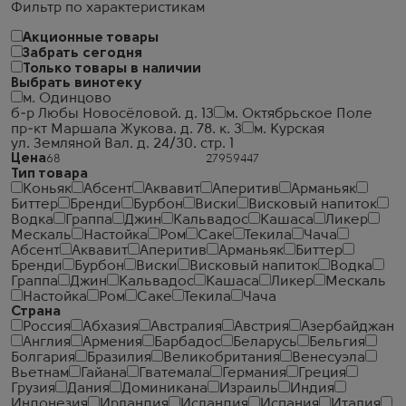
Фильтр по характеристикам
Акционные товары
Забрать сегодня
Только товары в наличии
Выбрать винотеку
м. Одинцово
б-р Любы Новосёловой. д. 13
м. Октябрьское Поле
пр-кт Маршала Жукова. д. 78. к. 3
м. Курская
ул. Земляной Вал. д. 24/30. стр. 1
Цена
Тип товара
Коньяк
Абсент
Аквавит
Аперитив
Арманьяк
Биттер
Бренди
Бурбон
Виски
Висковый напиток
Водка
Граппа
Джин
Кальвадос
Кашаса
Ликер
Мескаль
Настойка
Ром
Саке
Текила
Чача
Абсент
Аквавит
Аперитив
Арманьяк
Биттер
Бренди
Бурбон
Виски
Висковый напиток
Водка
Граппа
Джин
Кальвадос
Кашаса
Ликер
Мескаль
Настойка
Ром
Саке
Текила
Чача
Страна
Россия
Абхазия
Австралия
Австрия
Азербайджан
Англия
Армения
Барбадос
Беларусь
Бельгия
Болгария
Бразилия
Великобритания
Венесуэла
Вьетнам
Гайана
Гватемала
Германия
Греция
Грузия
Дания
Доминикана
Израиль
Индия
Индонезия
Ирландия
Исландия
Испания
Италия