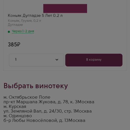
Dugladze W&S
Бренд
Дугладзе
Анна
Коньяк Дугладзе 5 Лет 0.2 л
Дугладзе 5 лет 0.2 — насыщенный, сухофруктовый
Коньяк
,
Грузия
,
0,2 л
вкус! Дуб, ваниль, лёгкая горчинка. Отличное
Дугладзе
соотношение цена/качество.
Через 1-2 дня
385
1
В корзину
Выбрать винотеку
м. Октябрьское Поле
пр-кт Маршала Жукова, д. 78, к. 3
Москва
м. Курская
ул. Земляной Вал, д. 24/30, стр. 1
Москва
м. Одинцово
б-р Любы Новосёловой, д. 13
Москва