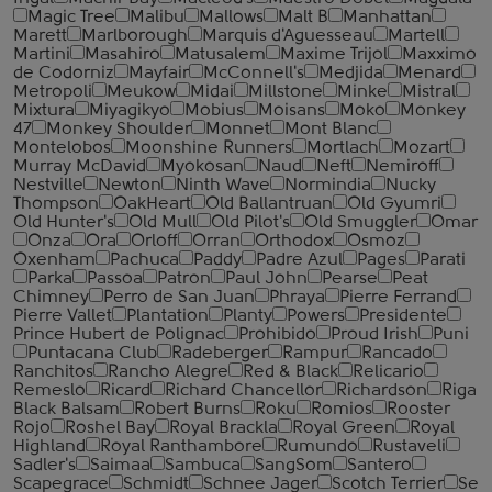
Magic Tree
Malibu
Mallows
Malt B
Manhattan
Marett
Marlborough
Marquis d'Aguesseau
Martell
Martini
Masahiro
Matusalem
Maxime Trijol
Maxximo
de Codorniz
Mayfair
McConnell's
Medjida
Menard
Metropoli
Meukow
Midai
Millstone
Minke
Mistral
Mixtura
Miyagikyo
Mobius
Moisans
Moko
Monkey
47
Monkey Shoulder
Monnet
Mont Blanc
Montelobos
Moonshine Runners
Mortlach
Mozart
Murray McDavid
Myokosan
Naud
Neft
Nemiroff
Nestville
Newton
Ninth Wave
Normindia
Nucky
Thompson
OakHeart
Old Ballantruan
Old Gyumri
Old Hunter's
Old Mull
Old Pilot's
Old Smuggler
Omar
Onza
Ora
Orloff
Orran
Orthodox
Osmoz
Oxenham
Pachuca
Paddy
Padre Azul
Pages
Parati
Parka
Passoa
Patron
Paul John
Pearse
Peat
Chimney
Perro de San Juan
Phraya
Pierre Ferrand
Pierre Vallet
Plantation
Planty
Powers
Presidente
Prince Hubert de Polignac
Prohibido
Proud Irish
Puni
Puntacana Club
Radeberger
Rampur
Rancado
Ranchitos
Rancho Alegre
Red & Black
Relicario
Remeslo
Ricard
Richard Chancellor
Richardson
Riga
Black Balsam
Robert Burns
Roku
Romios
Rooster
Rojo
Roshel Bay
Royal Brackla
Royal Green
Royal
Highland
Royal Ranthambore
Rumundo
Rustaveli
Sadler's
Saimaa
Sambuca
SangSom
Santero
Scapegrace
Schmidt
Schnee Jager
Scotch Terrier
Se