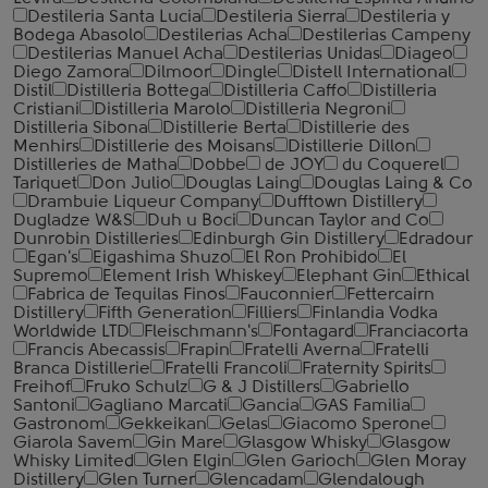
Destileria Santa Lucia
Destileria Sierra
Destileria y
Bodega Abasolo
Destilerias Acha
Destilerias Campeny
Destilerias Manuel Acha
Destilerias Unidas
Diageo
Diego Zamora
Dilmoor
Dingle
Distell International
Distil
Distilleria Bottega
Distilleria Caffo
Distilleria
Cristiani
Distilleria Marolo
Distilleria Negroni
Distilleria Sibona
Distillerie Berta
Distillerie des
Menhirs
Distillerie des Moisans
Distillerie Dillon
Distilleries de Matha
Dobbe
de JOY
du Coquerel
Tariquet
Don Julio
Douglas Laing
Douglas Laing & Co
Drambuie Liqueur Company
Dufftown Distillery
Dugladze W&S
Duh u Boci
Duncan Taylor and Co
Dunrobin Distilleries
Edinburgh Gin Distillery
Edradour
Egan's
Eigashima Shuzo
El Ron Prohibido
El
Supremo
Element Irish Whiskey
Elephant Gin
Ethical
Fabrica de Tequilas Finos
Fauconnier
Fettercairn
Distillery
Fifth Generation
Filliers
Finlandia Vodka
Worldwide LTD
Fleischmann's
Fontagard
Franciacorta
Francis Abecassis
Frapin
Fratelli Averna
Fratelli
Branca Distillerie
Fratelli ‎Francoli
Fraternity Spirits
Freihof
Fruko Schulz
G & J Distillers
Gabriello
Santoni
Gagliano Marcati
Gancia
GAS Familia
Gastronom
Gekkeikan
Gelas
Giacomo Sperone
Giarola Savem
Gin Mare
Glasgow Whisky
Glasgow
Whisky Limited
Glen Elgin
Glen Garioch
Glen Moray
Distillery
Glen Turner
Glencadam
Glendalough