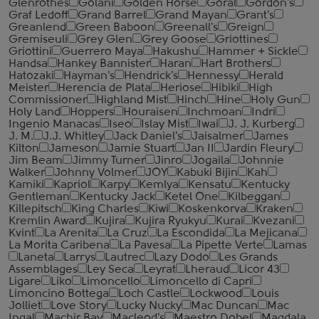
Glenrothes
Golani
Golden Horse
Goral
Gordon's
Graf Ledoff
Grand Barrel
Grand Mayan
Grant's
Greanlend
Green Baboon
Greenall's
Greign
Gremiseuli
Grey Glen
Grey Goose
Griottines
Griottini
Guerrero Maya
Hakushu
Hammer + Sickle
Handsa
Hankey Bannister
Haran
Hart Brothers
Hatozaki
Hayman's
Hendrick's
Hennessy
Herald
Meister
Herencia de Plata
Heriose
Hibiki
High
Commissioner
Highland Mist
Hinch
Hine
Holy Gun
Holy Land
Hoppers
Houraisen
Inchmoan
Indri
Ingenio Manacas
Iseo
Islay Mist
Iwai
J. J. Kurberg
J. M.
J.J. Whitley
Jack Daniel's
Jaisalmer
James
Kilton
Jameson
Jamie Stuart
Jan II
Jardin Fleury
Jim Beam
Jimmy Turner
Jinro
Jogaila
Johnnie
Walker
Johnny Volmer
JOY
Kabuki Bijin
Kah
Kamiki
Kapriol
Karpy
Kemlya
Kensatu
Kentucky
Gentleman
Kentucky Jack
Ketel One
Kilbeggan
Killepitsch
King Charles
Kiwi
Koskenkorva
Kraken
Kremlin Award
Kujira
Kujira Ryukyu
Kurai
Kvezani
Kvint
La Arenita
La Cruz
La Escondida
La Mejicana
La Morita Caribena
La Pavesa
La Pipette Verte
Lamas
Laneta
Larrys
Lautrec
Lazy Dodo
Les Grands
Assemblages
Ley Seca
Leyrat
Lheraud
Licor 43
Ligare
Liko
Limoncello
Limoncello di Capri
Limoncino Bottega
Loch Castle
Lockwood
Louis
Jolliet
Love Story
Lucky Nucky
Mac Duncan
Mac
Ingal
Machir Bay
Macleod's
Maestro Dobel
Magdala