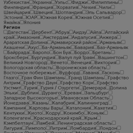
Узбекистан
Украина
Уэльс
Фиджи
Филиппины
Финляндия
Франция
Хорватия
Чехия
Чили
Швейцария
Швеция
Шотландия
Эль Сальвадор
Эстония
ЮАР
Южная Корея
Южная Осетия
Ямайка
Япония
Регион
Дагестан
Дербент
Абруа
Аидзу
Айла
Алтайский
край
Амазония
Амстердам
Андалусия
Анжера
Араратская Долина
Армавирский район
Арманьяк
Ахашени
Ахус
Ба-Арманьяк
Бавария
Баз-Арманьяк
Байррада
Бароло
Бон Буа
Бордо
Бретань
Броксберн
Бургундия
Валул луй Траян
Вашингтон
Великий Новгород
Венето
Венеция
Виктория
Вологодская область
Воронежская область
Восточное побережье
Вудфорд
Гавана
Гасконь
Глазго
Гран Фин Шампань
Гранд Шампань
Графство
Антрим
Графство Даун
Графство Корк
Графство
Уэстмит
Гурия
Гурия / Озургети
Демерара
Долина
Эльки
Дублин
Дуранго
Ереван
Зальцбург
Западное Высокогорье
Ивановская Область
Йонедзава
Казань
Калабрия
Калининград
Кампания
Карловы Вары
Каталония
Кахетия
Кентукки
Киото
Кодру
Кокимбо
Коньяк
Копенгаген
Краснодарский край
Крым
Кэмпбелтаун
Ламбей
Ленинградская область
Лигурия
Лимпопо
Литрим
Ломбардия
Лондон