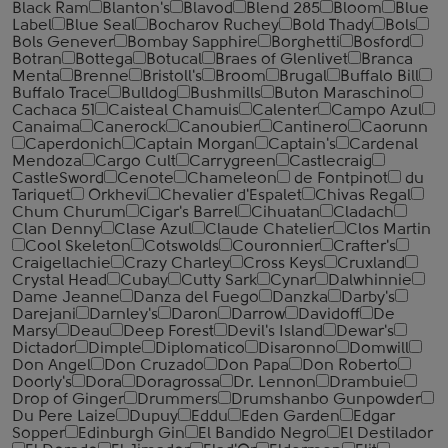
Black Ram
Blanton's
Blavod
Blend 285
Bloom
Blue
Label
Blue Seal
Bocharov Ruchey
Bold Thady
Bols
Bols Genever
Bombay Sapphire
Borghetti
Bosford
Botran
Bottega
Botucal
Braes of Glenlivet
Branca
Menta
Brenne
Bristoll's
Broom
Brugal
Buffalo Bill
Buffalo Trace
Bulldog
Bushmills
Buton Maraschino
Cachaca 51
Caisteal Chamuis
Calenter
Campo Azul
Canaima
Canerock
Canoubier
Cantinero
Caorunn
Caperdonich
Captain Morgan
Captain's
Cardenal
Mendoza
Cargo Cult
Carrygreen
Castlecraig
CastleSword
Cenote
Chameleon
de Fontpinot
du
Tariquet
Orkhevi
Chevalier d'Espalet
Chivas Regal
Chum Churum
Cigar's Barrel
Cihuatan
Cladach
Clan Denny
Clase Azul
Claude Chatelier
Clos Martin
Cool Skeleton
Cotswolds
Couronnier
Crafter's
Craigellachie
Crazy Charley
Cross Keys
Cruxland
Crystal Head
Cubay
Cutty Sark
Cynar
Dalwhinnie
Dame Jeanne
Danza del Fuego
Danzka
Darby's
Darejani
Darnley's
Daron
Darrow
Davidoff
De
Marsy
Deau
Deep Forest
Devil's Island
Dewar's
Dictador
Dimple
Diplomatico
Disaronno
Domwill
Don Angel
Don Cruzado
Don Papa
Don Roberto
Doorly's
Dora
Doragrossa
Dr. Lennon
Drambuie
Drop of Ginger
Drummers
Drumshanbo Gunpowder
Du Pere Laize
Dupuy
Eddu
Eden Garden
Edgar
Sopper
Edinburgh Gin
El Bandido Negro
El Destilador