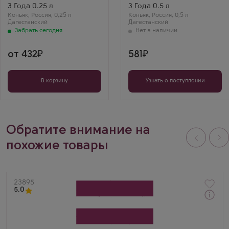
Дагестанский
Дагестанский
3 Года 0.25 л
3 Года 0.5 л
Регион
Регион
Коньяк
Дагестан, Дербент
,
Россия
,
0,25 л
Коньяк
Дагестан, Дербент
,
Россия
,
0,5 л
Дагестанский
Выдержка
Дагестанский
Выдержка
3 года
3 года
Забрать сегодня
от 432
581
В корзину
Узнать о поступлении
Обратите внимание на
похожие товары
Артикул
23895
5.0
Через 1-2 дня
Коньяк
Dugladze 5 Years Old
Производитель