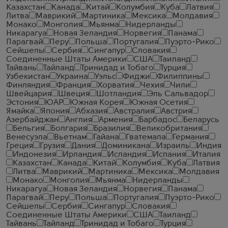
Казахстан
Канада
Китай
Колумбия
Куба
Латвия
Литва
Маврикий
Мартиника
Мексика
Молдавия
Монако
Монголия
Мьянма
Нидерланды
Никарагуа
Новая Зеландия
Норвегия
Панама
Парагвай
Перу
Польша
Португалия
Пуэрто-Рико
Сейшелы
Сербия
Сингапур
Словакия
Соединенные Штаты Америки
США
Таиланд
Тайвань
Тайланд
Тринидад и Тобаго
Турция
Узбекистан
Украина
Уэльс
Фиджи
Филиппины
Финляндия
Франция
Хорватия
Чехия
Чили
Швейцария
Швеция
Шотландия
Эль Сальвадор
Эстония
ЮАР
Южная Корея
Южная Осетия
Ямайка
Япония
Абхазия
Австралия
Австрия
Азербайджан
Англия
Армения
Барбадос
Беларусь
Бельгия
Болгария
Бразилия
Великобритания
Венесуэла
Вьетнам
Гайана
Гватемала
Германия
Греция
Грузия
Дания
Доминикана
Израиль
Индия
Индонезия
Ирландия
Исландия
Испания
Италия
Казахстан
Канада
Китай
Колумбия
Куба
Латвия
Литва
Маврикий
Мартиника
Мексика
Молдавия
Монако
Монголия
Мьянма
Нидерланды
Никарагуа
Новая Зеландия
Норвегия
Панама
Парагвай
Перу
Польша
Португалия
Пуэрто-Рико
Сейшелы
Сербия
Сингапур
Словакия
Соединенные Штаты Америки
США
Таиланд
Тайвань
Тайланд
Тринидад и Тобаго
Турция