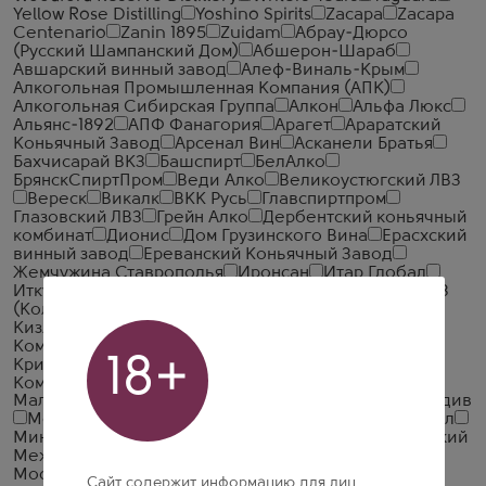
Yellow Rose Distilling
Yoshino Spirits
Zacapa
Zacapa
Centenario
Zanin 1895
Zuidam
Абрау-Дюрсо
(Русский Шампанский Дом)
Абшерон-Шараб
Авшарский винный завод
Алеф-Виналь-Крым
Алкогольная Промышленная Компания (АПК)
Алкогольная Сибирская Группа
Алкон
Альфа Люкс
Альянс-1892
АПФ Фанагория
Арагет
Араратский
Коньячный Завод
Арсенал Вин
Асканели Братья
Бахчисарай ВКЗ
Башспирт
БелАлко
БрянскСпиртПром
Веди Алко
Великоустюгский ЛВЗ
Вереск
Викалк
ВКК Русь
Главспиртпром
Глазовский ЛВЗ
Грейн Алко
Дербентский коньячный
комбинат
Дионис
Дом Грузинского Вина
Ерасхский
винный завод
Ереванский Коньячный Завод
Жемчужина Ставрополья
Иронсан
Итар Глобал
Иткульский спиртзавод
Калужский Кристалл
КВКЗ
(Коломенский винно-коньячный завод)
КВС
Кизлярский коньячный завод
КЛВЗ Кристалл
Компания Алкогольных Напитков Алаверди
18+
Кристалл-Лефортово ГК
Крымская Водочная
Компания
Ладога
ЛВЗ Московский
Малиновщизненский Спиртоводочный Завод Аквадив
Мердзаванский коньячный завод
Минск Кристалл
Минский завод виноградных вин
ММВЗ (Московский
Межреспубликанский Винодельческий Завод)
Московский завод Кристалл
Мргашен Винно-
Сайт содержит информацию для лиц