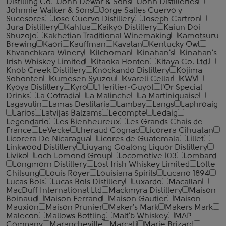
Distilling Co
John Dewar & Sons
John Distilleries
Johnnie Walker & Sons
Jorge Salles Cuervo y
Sucesores
Jose Cuervo Distillery
Joseph Cartron
Jura Distillery
Kahlua
Kaikyo Distillery
Kaiun Doi
Shuzojo
Kakhetian Traditional Winemaking
Kamotsuru
Brewing
Kaori
Kauffman
Kavalan
Kentucky Owl
Khvanchkara Winery
Kilchoman
Kinahan's
Kinahan's
Irish Whiskey Limited
Kitaoka Honten
Kitaya Co. Ltd.
Knob Creek Distillery
Knockando Distillery
Kojima
Sohonten
Kumesen Syuzou
Kvareli Cellar
KWV
Kyoya Distillery
Kyro
L'Heritier-Guyot
l'Or Special
Drinks
La Cofradia
La Malinche
La Martiniquaise
Lagavulin
Lamas Destilaria
Lambay
Langs
Laphroaig
Larios
Latvijas Balzams
Lecompte
Ledaig
Legendario
Les Bienheureux
Les Grands Chais de
France
LeVecke
Lheraud Cognac
Licorera Cihuatan
Licorera De Nicaragua
Licores de Guatemala
Lillet
Linkwood Distillery
Liuyang Goalong Liquor Distillery
Liviko
Loch Lomond Group
Locomotive 103
Lombard
Longmorn Distillery
Lost Irish Whiskey Limited
Lotte
Chilsung
Louis Royer
Louisiana Spirits
Lucano 1894
Lucas Bols
Lucas Bols Distillery
Luxardo
Macallan
MacDuff International Ltd
Mackmyra Distillery
Maison
Boinaud
Maison Ferrand
Maison Gautier
Maison
Mauxion
Maison Prunier
Maker's Mark
Makers Mark
Malecon
Mallows Bottling
Malt'b Whiskey
MAP
Company
Marancheville
Marcati
Marie Brizard