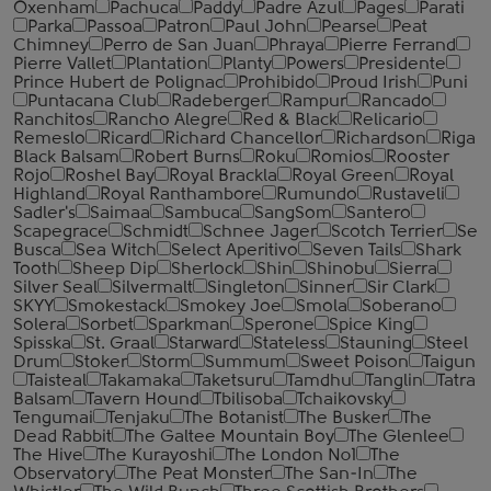
Oxenham
Pachuca
Paddy
Padre Azul
Pages
Parati
Parka
Passoa
Patron
Paul John
Pearse
Peat
Chimney
Perro de San Juan
Phraya
Pierre Ferrand
Pierre Vallet
Plantation
Planty
Powers
Presidente
Prince Hubert de Polignac
Prohibido
Proud Irish
Puni
Puntacana Club
Radeberger
Rampur
Rancado
Ranchitos
Rancho Alegre
Red & Black
Relicario
Remeslo
Ricard
Richard Chancellor
Richardson
Riga
Black Balsam
Robert Burns
Roku
Romios
Rooster
Rojo
Roshel Bay
Royal Brackla
Royal Green
Royal
Highland
Royal Ranthambore
Rumundo
Rustaveli
Sadler's
Saimaa
Sambuca
SangSom
Santero
Scapegrace
Schmidt
Schnee Jager
Scotch Terrier
Se
Busca
Sea Witch
Select Aperitivo
Seven Tails
Shark
Tooth
Sheep Dip
Sherlock
Shin
Shinobu
Sierra
Silver Seal
Silvermalt
Singleton
Sinner
Sir Clark
SKYY
Smokestack
Smokey Joe
Smola
Soberano
Solera
Sorbet
Sparkman
Sperone
Spice King
Spisska
St. Graal
Starward
Stateless
Stauning
Steel
Drum
Stoker
Storm
Summum
Sweet Poison
Taigun
Taisteal
Takamaka
Taketsuru
Tamdhu
Tanglin
Tatra
Balsam
Tavern Hound
Tbilisoba
Tchaikovsky
Tengumai
Tenjaku
The Botanist
The Busker
The
Dead Rabbit
The Galtee Mountain Boy
The Glenlee
The Hive
The Kurayoshi
The London №1
The
Observatory
The Peat Monster
The San-In
The