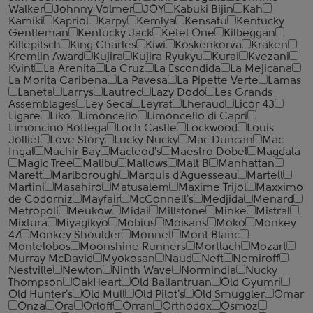
Walker
Johnny Volmer
JOY
Kabuki Bijin
Kah
Kamiki
Kapriol
Karpy
Kemlya
Kensatu
Kentucky
Gentleman
Kentucky Jack
Ketel One
Kilbeggan
Killepitsch
King Charles
Kiwi
Koskenkorva
Kraken
Kremlin Award
Kujira
Kujira Ryukyu
Kurai
Kvezani
Kvint
La Arenita
La Cruz
La Escondida
La Mejicana
La Morita Caribena
La Pavesa
La Pipette Verte
Lamas
Laneta
Larrys
Lautrec
Lazy Dodo
Les Grands
Assemblages
Ley Seca
Leyrat
Lheraud
Licor 43
Ligare
Liko
Limoncello
Limoncello di Capri
Limoncino Bottega
Loch Castle
Lockwood
Louis
Jolliet
Love Story
Lucky Nucky
Mac Duncan
Mac
Ingal
Machir Bay
Macleod's
Maestro Dobel
Magdala
Magic Tree
Malibu
Mallows
Malt B
Manhattan
Marett
Marlborough
Marquis d'Aguesseau
Martell
Martini
Masahiro
Matusalem
Maxime Trijol
Maxximo
de Codorniz
Mayfair
McConnell's
Medjida
Menard
Metropoli
Meukow
Midai
Millstone
Minke
Mistral
Mixtura
Miyagikyo
Mobius
Moisans
Moko
Monkey
47
Monkey Shoulder
Monnet
Mont Blanc
Montelobos
Moonshine Runners
Mortlach
Mozart
Murray McDavid
Myokosan
Naud
Neft
Nemiroff
Nestville
Newton
Ninth Wave
Normindia
Nucky
Thompson
OakHeart
Old Ballantruan
Old Gyumri
Old Hunter's
Old Mull
Old Pilot's
Old Smuggler
Omar
Onza
Ora
Orloff
Orran
Orthodox
Osmoz