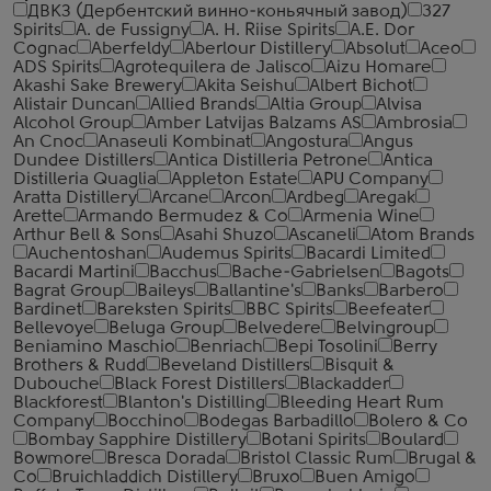
ДВКЗ (Дербентский винно-коньячный завод)
327
Spirits
A. de Fussigny
A. H. Riise Spirits
A.E. Dor
Cognac
Aberfeldy
Aberlour Distillery
Absolut
Aceo
ADS Spirits
Agrotequilera de Jalisco
Aizu Homare
Akashi Sake Brewery
Akita Seishu
Albert Bichot
Alistair Duncan
Allied Brands
Altia Group
Alvisa
Alcohol Group
Amber Latvijas Balzams AS
Ambrosia
An Cnoc
Anaseuli Kombinat
Angostura
Angus
Dundee Distillers
Antica Distilleria Petrone
Antica
Distilleria Quaglia
Appleton Estate
APU Company
Aratta Distillery
Arcane
Arcon
Ardbeg
Aregak
Arette
Armando Bermudez & Co
Armenia Wine
Arthur Bell & Sons
Asahi Shuzo
Ascaneli
Atom Brands
Auchentoshan
Audemus Spirits
Bacardi Limited
Bacardi Martini
Bacchus
Bache-Gabrielsen
Bagots
Bagrat Group
Baileys
Ballantine's
Banks
Barbero
Bardinet
Bareksten Spirits
BBC Spirits
Beefeater
Bellevoye
Beluga Group
Belvedere
Belvingroup
Beniamino Maschio
Benriach
Bepi Tosolini
Berry
Brothers & Rudd
Beveland Distillers
Bisquit &
Dubouche
Black Forest Distillers
Blackadder
Blackforest
Blanton's Distilling
Bleeding Heart Rum
Company
Bocchino
Bodegas Barbadillo
Bolero & Co
Bombay Sapphire Distillery
Botani Spirits
Boulard
Bowmore
Bresca Dorada
Bristol Classic Rum
Brugal &
Co
Bruichladdich Distillery
Bruxo
Buen Amigo