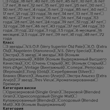
3 года
18 лет
40 лет
35 лет
45 лет
10 лет
6 лет
7 лет
8 лет
12 лет
15 лет
20 лет
25 лет
30 лет
50 лет
70 лет
4 года
5 лет
2 года
85 лет
60 лет
17 лет
21 год
23 года
16 лет
14 лет
13 лет
11 лет
80 лет
27 лет
9 лет
90 лет
36 лет
54 года
53
года
28 лет
26 лет
24 года
19 лет
51 год
47 лет
32 года
38 лет
46 лет
43 года
37 лет
44 года
33
года
31 год
22 года
1 год
1.5 года
6 месяцев
16
месяцев
2.5 года
29 лет
39 лет
41 год
48 лет
72
года
Класс
3 звезды
V.S.O.P. (Very Superior Old Pale)
X.O. (Extra
Old)
Napoleon (Наполеон)
V.S. (Very Special)
Extra
(Экстра)
5 звезд
4 звезды
КВ (Коньяк
Выдержанный)
КВВК (Коньяк Выдержанный Высшего
Качества)
ОС (Очень Старый)
КС (Коньяк Старый)
Hors d'Age
Vintage (Винтажный)
Солера
Репосадо
(Reposado)
Голд (Gold)
Серебрянная (Silver)
Бланко (Blanco)
Аньехо (Anejo)
Экстра Аньехо (Extra
Anejo)
7 звезд
Tres Vieux
Ароматизированная
Премиум
Категория виски
Однозерновой (Single Grain)
Зерновой (Blended
Grain)
Односолодовый (Single Malt)
Купажированный (Blended)
Солодовый (Blended
Malt)
КВ (Коньяк Выдержанный)
Категория