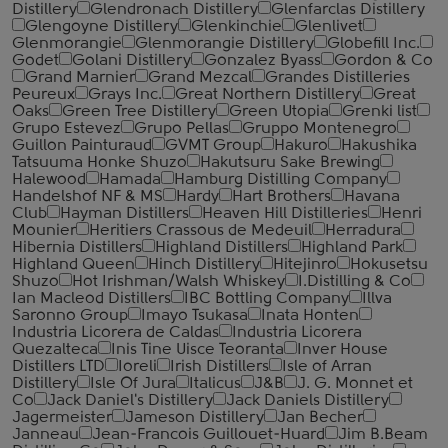
Distillery
Glendronach Distillery
Glenfarclas Distillery
Glengoyne Distillery
Glenkinchie
Glenlivet
Glenmorangie
Glenmorangie Distillery
Globefill Inc.
Godet
Golani Distillery
Gonzalez Byass
Gordon & Co
Grand Marnier
Grand Mezcal
Grandes Distilleries
Peureux
Grays Inc.
Great Northern Distillery
Great
Oaks
Green Tree Distillery
Green Utopia
Grenki list
Grupo Estevez
Grupo Pellas
Gruppo Montenegro
Guillon Painturaud
GVMT Group
Hakuro
Hakushika
Tatsuuma Honke Shuzo
Hakutsuru Sake Brewing
Halewood
Hamada
Hamburg Distilling Company
Handelshof NF & MS
Hardy
Hart Brothers
Havana
Club
Hayman Distillers
Heaven Hill Distilleries
Henri
Mounier
Heritiers Crassous de Medeuil
Herradura
Hibernia Distillers
Highland Distillers
Highland Park
Highland Queen
Hinch Distillery
Hitejinro
Hokusetsu
Shuzo
Hot Irishman/Walsh Whiskey
I.Distilling & Co
Ian Macleod Distillers
IBC Bottling Company
Illva
Saronno Group
Imayo Tsukasa
Inata Honten
Industria Licorera de Caldas
Industria Licorera
Quezalteca
Inis Tine Uisce Teoranta
Inver House
Distillers LTD
Ioreli
Irish Distillers
Isle of Arran
Distillery
Isle Of Jura
Italicus
J&B
J. G. Monnet et
Co
Jack Daniel's Distillery
Jack Daniels Distillery
Jagermeister
Jameson Distillery
Jan Becher
Janneau
Jean-Francois Guillouet-Huard
Jim B.Beam