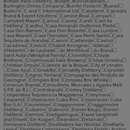
Buffalo Trace Distillery
Bulleit
Bunnahabhain
Burlington Drinks Company
Burrito Fiestero
Busnel
Buster's
C and C International Ltd
Caballero
Caicedra
Brand & Export Solutions
Camino Real
Campari
Campbell Mayer
Camus
Caney
Canti
Caol Ila
Distillery
Cardhu
Casa Armando Guillermo Prieto
Casa Don Ramon
Casa Don Roberto
Casa Lumbre
Casa Maestri
Casa Orendain
Casa Perro Santo
Casa
Tequilera de Arandas
Casoni
Castarede
Cavino
Cazadores
Cevico
Chabot Armagnac
Abkhaz
d'Heberto
de Laubade
de Montifaud
du Breuil
Saint Aubin/Westphal Family
Chevrillon
Chivas
Brothers
Chiyomusubi Sake Brewery
Choya Umeshu
Christian Drouin
Cidrerie de la Brique
City of London
Clase Azul
Clonakilty
Clonakilty Distillery
Clynelish
Distillery
Cognac Ferrand
Compagnie des Produits de
Gascogne
Compass Box
Compass Box Whisky
Conecuh Brands
Consultoria. Mezcales y Agaves Metl
S.P.R. de R.L.
Contrabando
Cooley Distillery
Cooperativa Tequilera La Magdalena
Cooymans
Coquerel
Corporacion Cuba Ron
Corporacion Cuba
Ron S.A.
Courvoisier
Cragganmore
Cragganmore
Distillery
Cubaron
Dalmore
Daniel Bouju
Danish
Distillers
Darroze
Dartigalongue
David Sarajishvili
and Eniseli
De Kuyper
Deanston
Delamain
Demerara Distillers
Destiladora San Nicolas
Destilaria
Levira
Destileria Colombiana
Destileria Espiritu Andino