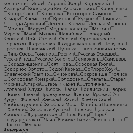
коллекция
Иней
Иорели
Кедр
Кедровица
Кизлярка
Коллекция Вин Александрова
Коноплянка
Контрабанда
Корюшка
Косогоров Самогон
Кочари
Кремлевка
Кристалл
Кукушка
Ламоника
Легенда Армении
Легенда Кремля
Лесная Мороша
Мамонт
Маруся
Медная лошадка
Методъ
Мурава
Муш
Мягков
Налибоки
Народный
Капитал
Ной
Оганян
Онегин
Органикмастер
Первогон
Перепелка
Поздравительный
Полугар
Престиж
Прикамский
Путинка
Пшеничная история
Пять Озер
Романов
Рослин
Русская Эскадра
Русский лед
Русское Золото
Самарканд
Самоваръ
Сараджишвили
Саят Нова
Северная Тропа
Северное Золото
Седой Кавказ
Сейлорс Хоум
Славянский Трактир
Смирновъ
Сокровище Тифлиса
Солодовая Ярмарка
Солодовня
Спельта
Старая
Москва
Старка
Старый Кахети
Столичная
Стопарик
Стужа
Сябры
Талка
Тбилисский Дворик
Топаз
Травка
Троекуровка
Тундра
Урожай
Уч
Кудук
Форсаж
Ханская
Хаски
Хлеб & Соль
Хлебная долина
Хлебная Мера
Хлебная Половинка
Хлебник
Хлебный Купажъ
Царская
Царская
Крепость
Царское Село
Царь Кедр
Царь/
Государев заказ
Чача
Чижик-Пыжик
Чистые Росы
Шалахо
Ямская
Выдержка