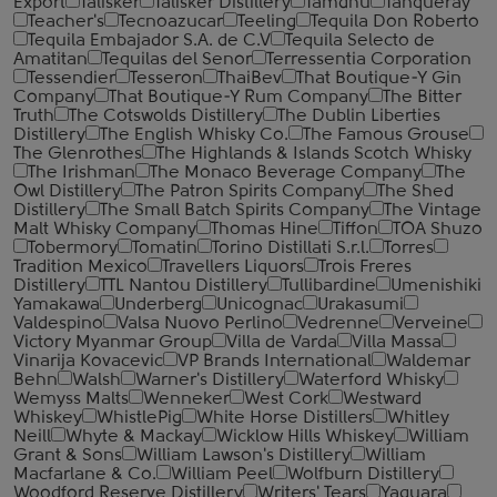
Export
Talisker
Talisker Distillery
Tamdhu
Tanqueray
Teacher's
Tecnoazucar
Teeling
Tequila Don Roberto
Tequila Embajador S.A. de C.V
Tequila Selecto de
Amatitan
Tequilas del Senor
Terressentia Corporation
Tessendier
Tesseron
ThaiBev
That Boutique-Y Gin
Company
That Boutique-Y Rum Company
The Bitter
Truth
The Cotswolds Distillery
The Dublin Liberties
Distillery
The English Whisky Co.
The Famous Grouse
The Glenrothes
The Highlands & Islands Scotch Whisky
The Irishman
The Monaco Beverage Company
The
Owl Distillery
The Patron Spirits Company
The Shed
Distillery
The Small Batch Spirits Company
The Vintage
Malt Whisky Company
Thomas Hine
Tiffon
TOA Shuzo
Tobermory
Tomatin
Torino Distillati S.r.l.
Torres
Tradition Mexico
Travellers Liquors
Trois Freres
Distillery
TTL Nantou Distillery
Tullibardine
Umenishiki
Yamakawa
Underberg
Unicognac
Urakasumi
Valdespino
Valsa Nuovo Perlino
Vedrenne
Verveine
Victory Myanmar Group
Villa de Varda
Villa Massa
Vinarija Kovacevic
VP Brands International
Waldemar
Behn
Walsh
Warner's Distillery
Waterford Whisky
Wemyss Malts
Wenneker
West Cork
Westward
Whiskey
WhistlePig
White Horse Distillers
Whitley
Neill
Whyte & Mackay
Wicklow Hills Whiskey
William
Grant & Sons
William Lawson's Distillery
William
Macfarlane & Co.
William Peel
Wolfburn Distillery
Woodford Reserve Distillery
Writers' Tears
Yaguara