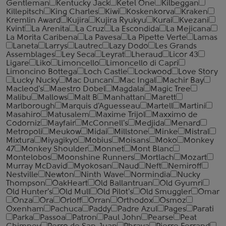
Gentleman
Kentucky Jack
Ketel One
Kilbeggan
Killepitsch
King Charles
Kiwi
Koskenkorva
Kraken
Kremlin Award
Kujira
Kujira Ryukyu
Kurai
Kvezani
Kvint
La Arenita
La Cruz
La Escondida
La Mejicana
La Morita Caribena
La Pavesa
La Pipette Verte
Lamas
Laneta
Larrys
Lautrec
Lazy Dodo
Les Grands
Assemblages
Ley Seca
Leyrat
Lheraud
Licor 43
Ligare
Liko
Limoncello
Limoncello di Capri
Limoncino Bottega
Loch Castle
Lockwood
Love Story
Lucky Nucky
Mac Duncan
Mac Ingal
Machir Bay
Macleod's
Maestro Dobel
Magdala
Magic Tree
Malibu
Mallows
Malt B
Manhattan
Marett
Marlborough
Marquis d'Aguesseau
Martell
Martini
Masahiro
Matusalem
Maxime Trijol
Maxximo de
Codorniz
Mayfair
McConnell's
Medjida
Menard
Metropoli
Meukow
Midai
Millstone
Minke
Mistral
Mixtura
Miyagikyo
Mobius
Moisans
Moko
Monkey
47
Monkey Shoulder
Monnet
Mont Blanc
Montelobos
Moonshine Runners
Mortlach
Mozart
Murray McDavid
Myokosan
Naud
Neft
Nemiroff
Nestville
Newton
Ninth Wave
Normindia
Nucky
Thompson
OakHeart
Old Ballantruan
Old Gyumri
Old Hunter's
Old Mull
Old Pilot's
Old Smuggler
Omar
Onza
Ora
Orloff
Orran
Orthodox
Osmoz
Oxenham
Pachuca
Paddy
Padre Azul
Pages
Parati
Parka
Passoa
Patron
Paul John
Pearse
Peat