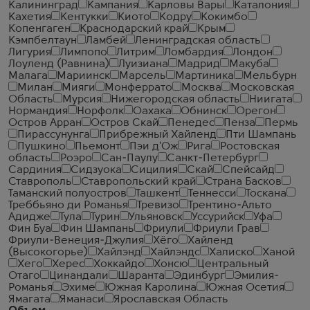
Калининград
Кампания
Карловы Вары
Каталония
Кахетия
Кентукки
Киото
Кодру
Кокимбо
Копенгаген
Краснодарский край
Крым
Кэмпбелтаун
Ламбей
Ленинградская область
Лигурия
Лимпопо
Литрим
Ломбардия
Лондон
Лоуленд (Равнина)
Луизиана
Мадрид
Макуба
Малага
Мариинск
Марсель
Мартиника
Мельбурн
Милан
Мияги
Монферрато
Москва
Московская
Область
Мурсия
Нижегородская область
Ниигата
Нормандия
Норфолк
Оахака
Обнинск
Орегон
Остров Арран
Остров Скай
Пенедес
Пенза
Пермь
Пирассунунга
Прибрежный Хайленд
Пти Шампань
Пушкино
Пьемонт
Пэи д'Ож
Рига
Ростовская
область
Роэро
Сан-Паулу
Санкт-Петербург
Сардиния
Сидзуока
Сицилия
Скай
Спейсайд
Ставрополь
Ставропольский край
Страна Басков
Таманский полуостров
Ташкент
Теннесси
Тоскана
Треббьяно ди Романья
Тревизо
Трентино-Альто
Адидже
Тула
Турин
Ульяновск
Уссурийск
Уфа
Фин Буа
Фин Шампань
Фриули
Фриули Грав
Фриули-Венеция-Джулия
Хёго
Хайленд
(Высокогорье)
Хайлэнд
Хайлэндс
Халиско
Ханой
Хего
Херес
Хоккайдо
Хонсю
Центральный
Отаго
Цинандали
Шаранта
Эдинбург
Эмилия-
Романья
Эхиме
Южная Каролина
Южная Осетия
Ямагата
Яманаси
Ярославская Область