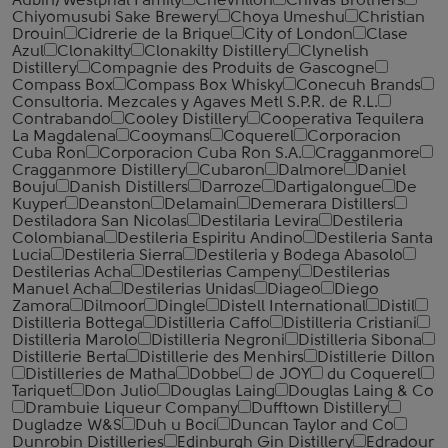
Aubin/Westphal Family
Chevrillon
Chivas Brothers
Chiyomusubi Sake Brewery
Choya Umeshu
Christian
Drouin
Cidrerie de la Brique
City of London
Clase
Azul
Clonakilty
Clonakilty Distillery
Clynelish
Distillery
Compagnie des Produits de Gascogne
Compass Box
Compass Box Whisky
Conecuh Brands
Consultoria. Mezcales y Agaves Metl S.P.R. de R.L.
Contrabando
Cooley Distillery
Cooperativa Tequilera
La Magdalena
Cooymans
Coquerel
Corporacion
Cuba Ron
Corporacion Cuba Ron S.A.
Cragganmore
Cragganmore Distillery
Cubaron
Dalmore
Daniel
Bouju
Danish Distillers
Darroze
Dartigalongue
De
Kuyper
Deanston
Delamain
Demerara Distillers
Destiladora San Nicolas
Destilaria Levira
Destileria
Colombiana
Destileria Espiritu Andino
Destileria Santa
Lucia
Destileria Sierra
Destileria y Bodega Abasolo
Destilerias Acha
Destilerias Campeny
Destilerias
Manuel Acha
Destilerias Unidas
Diageo
Diego
Zamora
Dilmoor
Dingle
Distell International
Distil
Distilleria Bottega
Distilleria Caffo
Distilleria Cristiani
Distilleria Marolo
Distilleria Negroni
Distilleria Sibona
Distillerie Berta
Distillerie des Menhirs
Distillerie Dillon
Distilleries de Matha
Dobbe
de JOY
du Coquerel
Tariquet
Don Julio
Douglas Laing
Douglas Laing & Co
Drambuie Liqueur Company
Dufftown Distillery
Dugladze W&S
Duh u Boci
Duncan Taylor and Co
Dunrobin Distilleries
Edinburgh Gin Distillery
Edradour