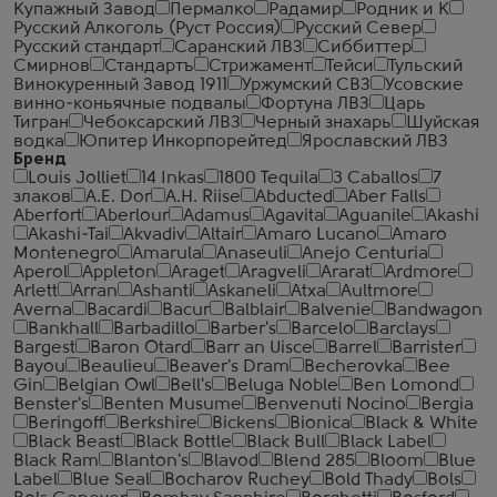
Купажный Завод
Пермалко
Радамир
Родник и К
Русский Алкоголь (Руст Россия)
Русский Север
Русский стандарт
Саранский ЛВЗ
Сиббиттер
Смирнов
Стандартъ
Стрижамент
Тейси
Тульский
Винокуренный Завод 1911
Уржумский СВЗ
Усовские
винно-коньячные подвалы
Фортуна ЛВЗ
Царь
Тигран
Чебоксарский ЛВЗ
Черный знахарь
Шуйская
водка
Юпитер Инкорпорейтед
Ярославский ЛВЗ
Бренд
Louis Jolliet
14 Inkas
1800 Tequila
3 Caballos
7
злаков
A.E. Dor
A.H. Riise
Abducted
Aber Falls
Aberfort
Aberlour
Adamus
Agavita
Aguanile
Akashi
Akashi-Tai
Akvadiv
Altair
Amaro Lucano
Amaro
Montenegro
Amarula
Anaseuli
Anejo Centuria
Aperol
Appleton
Araget
Aragveli
Ararat
Ardmore
Arlett
Arran
Ashanti
Askaneli
Atxa
Aultmore
Averna
Bacardi
Bacur
Balblair
Balvenie
Bandwagon
Bankhall
Barbadillo
Barber's
Barcelo
Barclays
Bargest
Baron Otard
Barr an Uisce
Barrel
Barrister
Bayou
Beaulieu
Beaver's Dram
Becherovka
Bee
Gin
Belgian Owl
Bell's
Beluga Noble
Ben Lomond
Benster's
Benten Musume
Benvenuti Nocino
Bergia
Beringoff
Berkshire
Bickens
Bionica
Black & White
Black Beast
Black Bottle
Black Bull
Black Label
Black Ram
Blanton's
Blavod
Blend 285
Bloom
Blue
Label
Blue Seal
Bocharov Ruchey
Bold Thady
Bols