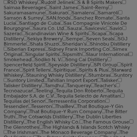
RSD Whiskey
Rudolf Jelinek
S & B Spirits Makers
Saimaa Beverages
Saint James
Saint-Remy
Sakuramasamune
Sakurao
Samalens
Samaroli
Samson & Surrey
SAN.foods
Sanchez Romate
Santa
Lucia
Santiago de Cuba
Sas Compagnie Vinicole De
Bourgogne
Saura Co. Ltd
Sauza
Savicevic
Savio
Sazerac
Scandinavian Wine & Spirits
Scapa
Scapa
Distillery
Sekiya Brewery
Sempe
Seven Seals
SGJ
Bimmerle
Shata Shuzo
Sheridan's
Shinobu Distillery
Siberian Express
Sidney Frank Importing Co
Simex
Original
Singular Spirits
Sipsmith
Slaur International
Smokehead
Sodiko N. V.
Song Cai Distillery
Spencerfield Spirit
Speyside Distillery
SPI Group
Spirit
France
Spirit Tellers
Spiritique
Spirits & Plus
Starward
Whiskey
Stauning Whisky Distillery
Stumbras
Suntory
Suntory Limited
Tahitian Import Export
Talisker
Talisker Distillery
Tamdhu
Tanqueray
Teacher's
Tecnoazucar
Teeling
Tequila Don Roberto
Tequila
Embajador S.A. de C.V
Tequila Selecto de Amatitan
Tequilas del Senor
Terressentia Corporation
Tessendier
Tesseron
ThaiBev
That Boutique-Y Gin
Company
That Boutique-Y Rum Company
The Bitter
Truth
The Cotswolds Distillery
The Dublin Liberties
Distillery
The English Whisky Co.
The Famous Grouse
The Glenrothes
The Highlands & Islands Scotch Whisky
The Irishman
The Monaco Beverage Company
The