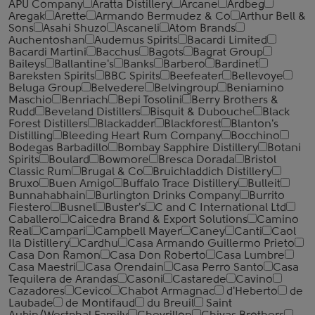
APU Company
Aratta Distillery
Arcane
Ardbeg
Aregak
Arette
Armando Bermudez & Co
Arthur Bell &
Sons
Asahi Shuzo
Ascaneli
Atom Brands
Auchentoshan
Audemus Spirits
Bacardi Limited
Bacardi Martini
Bacchus
Bagots
Bagrat Group
Baileys
Ballantine's
Banks
Barbero
Bardinet
Bareksten Spirits
BBC Spirits
Beefeater
Bellevoye
Beluga Group
Belvedere
Belvingroup
Beniamino
Maschio
Benriach
Bepi Tosolini
Berry Brothers &
Rudd
Beveland Distillers
Bisquit & Dubouche
Black
Forest Distillers
Blackadder
Blackforest
Blanton's
Distilling
Bleeding Heart Rum Company
Bocchino
Bodegas Barbadillo
Bombay Sapphire Distillery
Botani
Spirits
Boulard
Bowmore
Bresca Dorada
Bristol
Classic Rum
Brugal & Co
Bruichladdich Distillery
Bruxo
Buen Amigo
Buffalo Trace Distillery
Bulleit
Bunnahabhain
Burlington Drinks Company
Burrito
Fiestero
Busnel
Buster's
C and C International Ltd
Caballero
Caicedra Brand & Export Solutions
Camino
Real
Campari
Campbell Mayer
Caney
Canti
Caol
Ila Distillery
Cardhu
Casa Armando Guillermo Prieto
Casa Don Ramon
Casa Don Roberto
Casa Lumbre
Casa Maestri
Casa Orendain
Casa Perro Santo
Casa
Tequilera de Arandas
Casoni
Castarede
Cavino
Cazadores
Cevico
Chabot Armagnac
d'Heberto
de
Laubade
de Montifaud
du Breuil
Saint