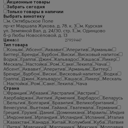
Акционные товары
Забрать сегодня
Только товары в наличии
Выбрать винотеку
м. Октябрьское Поле
пр-кт Маршала Жукова. д. 78. к. 3
м. Курская
ул. Земляной Вал. д. 24/30. стр. 1
м. Одинцово
б-р Любы Новосёловой. д. 13
Цена
Тип товара
Коньяк
Абсент
Аквавит
Аперитив
Арманьяк
Биттер
Бренди
Бурбон
Виски
Висковый напиток
Водка
Граппа
Джин
Кальвадос
Кашаса
Ликер
Мескаль
Настойка
Ром
Саке
Текила
Чача
Абсент
Аквавит
Аперитив
Арманьяк
Биттер
Бренди
Бурбон
Виски
Висковый напиток
Водка
Граппа
Джин
Кальвадос
Кашаса
Ликер
Мескаль
Настойка
Ром
Саке
Текила
Чача
Страна
Франция
Абхазия
Австралия
Австрия
Азербайджан
Англия
Армения
Барбадос
Беларусь
Бельгия
Болгария
Бразилия
Великобритания
Венесуэла
Вьетнам
Гайана
Гватемала
Германия
Греция
Грузия
Дания
Доминикана
Израиль
Индия
Индонезия
Ирландия
Исландия
Испания
Италия
Казахстан
Канада
Китай
Колумбия
Куба
Латвия
Литва
Маврикий
Мартиника
Мексика
Молдавия