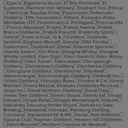
Egan's
Eigashima Shuzo
El Ron Prohibido
El
Supremo
Element Irish Whiskey
Elephant Gin
Ethical
Fabrica de Tequilas Finos
Fauconnier
Fettercairn
Distillery
Fifth Generation
Filliers
Finlandia Vodka
Worldwide LTD
Fleischmann's
Fontagard
Franciacorta
Francis Abecassis
Frapin
Fratelli Averna
Fratelli
Branca Distillerie
Fratelli ‎Francoli
Fraternity Spirits
Freihof
Fruko Schulz
G & J Distillers
Gabriello
Santoni
Gagliano Marcati
Gancia
GAS Familia
Gastronom
Gekkeikan
Gelas
Giacomo Sperone
Giarola Savem
Gin Mare
Glasgow Whisky
Glasgow
Whisky Limited
Glen Elgin
Glen Garioch
Glen Moray
Distillery
Glen Turner
Glencadam
Glendalough
Distillery
Glendronach Distillery
Glenfarclas Distillery
Glengoyne Distillery
Glenkinchie
Glenlivet
Glenmorangie
Glenmorangie Distillery
Globefill Inc.
Golani Distillery
Gonzalez Byass
Gordon & Co
Grand
Marnier
Grand Mezcal
Grandes Distilleries Peureux
Grays Inc.
Great Northern Distillery
Great Oaks
Green Tree Distillery
Green Utopia
Grenki list
Grupo
Estevez
Grupo Pellas
Gruppo Montenegro
Hakuro
Hakushika Tatsuuma Honke Shuzo
Hakutsuru Sake
Brewing
Halewood
Hamada
Hamburg Distilling
Company
Handelshof NF & MS
Hardy
Hart Brothers
Havana Club
Hayman Distillers
Heaven Hill Distilleries
Henri Mounier
Heritiers Crassous de Medeuil