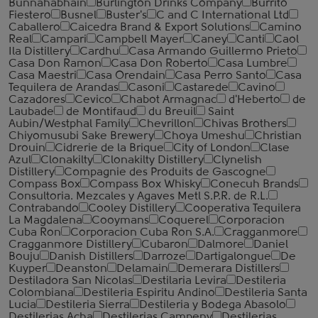
Bunnahabhain
Burlington Drinks Company
Burrito
Fiestero
Busnel
Buster's
C and C International Ltd
Caballero
Caicedra Brand & Export Solutions
Camino
Real
Campari
Campbell Mayer
Caney
Canti
Caol
Ila Distillery
Cardhu
Casa Armando Guillermo Prieto
Casa Don Ramon
Casa Don Roberto
Casa Lumbre
Casa Maestri
Casa Orendain
Casa Perro Santo
Casa
Tequilera de Arandas
Casoni
Castarede
Cavino
Cazadores
Cevico
Chabot Armagnac
d'Heberto
de
Laubade
de Montifaud
du Breuil
Saint
Aubin/Westphal Family
Chevrillon
Chivas Brothers
Chiyomusubi Sake Brewery
Choya Umeshu
Christian
Drouin
Cidrerie de la Brique
City of London
Clase
Azul
Clonakilty
Clonakilty Distillery
Clynelish
Distillery
Compagnie des Produits de Gascogne
Compass Box
Compass Box Whisky
Conecuh Brands
Consultoria. Mezcales y Agaves Metl S.P.R. de R.L.
Contrabando
Cooley Distillery
Cooperativa Tequilera
La Magdalena
Cooymans
Coquerel
Corporacion
Cuba Ron
Corporacion Cuba Ron S.A.
Cragganmore
Cragganmore Distillery
Cubaron
Dalmore
Daniel
Bouju
Danish Distillers
Darroze
Dartigalongue
De
Kuyper
Deanston
Delamain
Demerara Distillers
Destiladora San Nicolas
Destilaria Levira
Destileria
Colombiana
Destileria Espiritu Andino
Destileria Santa
Lucia
Destileria Sierra
Destileria y Bodega Abasolo
Destilerias Acha
Destilerias Campeny
Destilerias