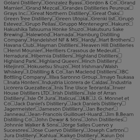
Golani Distillery
Gonzalez Byass
Gordon & Co
Grand
Marnier
Grand Mezcal
Grandes Distilleries Peureux
Grays Inc.
Great Northern Distillery
Great Oaks
Green Tree Distillery
Green Utopia
Grenki list
Grupo
Estevez
Grupo Pellas
Gruppo Montenegro
Hakuro
Hakushika Tatsuuma Honke Shuzo
Hakutsuru Sake
Brewing
Halewood
Hamada
Hamburg Distilling
Company
Handelshof NF & MS
Hardy
Hart Brothers
Havana Club
Hayman Distillers
Heaven Hill Distilleries
Henri Mounier
Heritiers Crassous de Medeuil
Herradura
Hibernia Distillers
Highland Distillers
Highland Park
Highland Queen
Hinch Distillery
Hitejinro
Hokusetsu Shuzo
Hot Irishman/Walsh
Whiskey
I.Distilling & Co
Ian Macleod Distillers
IBC
Bottling Company
Illva Saronno Group
Imayo Tsukasa
Inata Honten
Industria Licorera de Caldas
Industria
Licorera Quezalteca
Inis Tine Uisce Teoranta
Inver
House Distillers LTD
Irish Distillers
Isle of Arran
Distillery
Isle Of Jura
Italicus
J&B
J. G. Monnet et
Co
Jack Daniel's Distillery
Jack Daniels Distillery
Jagermeister
Jameson Distillery
Jan Becher
Janneau
Jean-Francois Guillouet-Huard
Jim B.Beam
Distilling Co
John Dewar & Sons
John Distilleries
Johnnie Walker & Sons
Jorge Salles Cuervo y
Sucesores
Jose Cuervo Distillery
Joseph Cartron
Jura Distillery
Kahlua
Kaikyo Distillery
Kaiun Doi