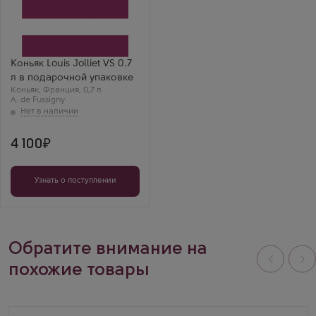
Коньяк
Луи Жолье ВС в
подарочной коробке
Производитель
A. de Fussigny
Бренд
Louis Jolliet
Коньяк Louis Jolliet VS 0.7
Регион
л в подарочной упаковке
Коньяк
Коньяк
Выдержка
,
Франция
,
0,7 л
A. de Fussigny
3 года
4 100
Узнать о поступлении
Обратите внимание на
похожие товары