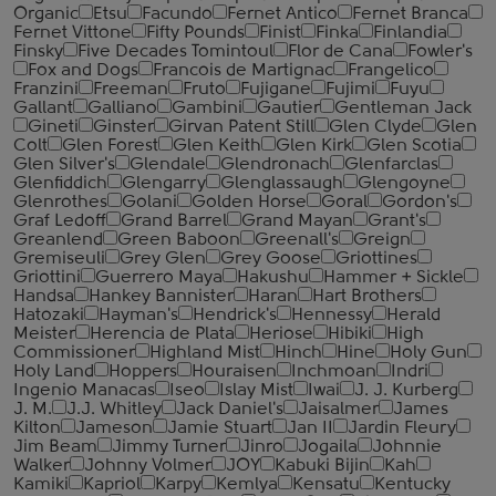
Organic
Etsu
Facundo
Fernet Antico
Fernet Branca
Fernet Vittone
Fifty Pounds
Finist
Finka
Finlandia
Finsky
Five Decades Tomintoul
Flor de Cana
Fowler's
Fox and Dogs
Francois de Martignac
Frangelico
Franzini
Freeman
Fruto
Fujigane
Fujimi
Fuyu
Gallant
Galliano
Gambini
Gautier
Gentleman Jack
Gineti
Ginster
Girvan Patent Still
Glen Clyde
Glen
Colt
Glen Forest
Glen Keith
Glen Kirk
Glen Scotia
Glen Silver's
Glendale
Glendronach
Glenfarclas
Glenfiddich
Glengarry
Glenglassaugh
Glengoyne
Glenrothes
Golani
Golden Horse
Goral
Gordon's
Graf Ledoff
Grand Barrel
Grand Mayan
Grant's
Greanlend
Green Baboon
Greenall's
Greign
Gremiseuli
Grey Glen
Grey Goose
Griottines
Griottini
Guerrero Maya
Hakushu
Hammer + Sickle
Handsa
Hankey Bannister
Haran
Hart Brothers
Hatozaki
Hayman's
Hendrick's
Hennessy
Herald
Meister
Herencia de Plata
Heriose
Hibiki
High
Commissioner
Highland Mist
Hinch
Hine
Holy Gun
Holy Land
Hoppers
Houraisen
Inchmoan
Indri
Ingenio Manacas
Iseo
Islay Mist
Iwai
J. J. Kurberg
J. M.
J.J. Whitley
Jack Daniel's
Jaisalmer
James
Kilton
Jameson
Jamie Stuart
Jan II
Jardin Fleury
Jim Beam
Jimmy Turner
Jinro
Jogaila
Johnnie
Walker
Johnny Volmer
JOY
Kabuki Bijin
Kah
Kamiki
Kapriol
Karpy
Kemlya
Kensatu
Kentucky