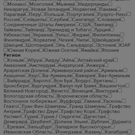
Монако
Монголия
Мьянма
Нидерланды
Никарагуа
Новая Зеландия
Норвегия
Панама
Парагвай
Перу
Польша
Португалия
Пуэрто-Рико
Россия
Сейшелы
Сербия
Сингапур
Словакия
Соединенные Штаты Америки
США
Таиланд
Тайвань
Тайланд
Тринидад и Тобаго
Турция
Узбекистан
Украина
Уэльс
Фиджи
Филиппины
Финляндия
Хорватия
Чехия
Чили
Швейцария
Швеция
Шотландия
Эль Сальвадор
Эстония
ЮАР
Южная Корея
Южная Осетия
Ямайка
Япония
Регион
Коньяк
Абруа
Аидзу
Айла
Алтайский край
Амазония
Амстердам
Андалусия
Анжера
Араратская Долина
Армавирский район
Арманьяк
Ахашени
Ахус
Ба-Арманьяк
Бавария
Баз-Арманьяк
Байррада
Бароло
Бон Буа
Бордо
Бретань
Броксберн
Бургундия
Валул луй Траян
Вашингтон
Великий Новгород
Венето
Венеция
Виктория
Вологодская область
Воронежская область
Восточное побережье
Вудфорд
Гавана
Гасконь
Глазго
Гран Фин Шампань
Гранд Шампань
Графство
Антрим
Графство Даун
Графство Корк
Графство
Уэстмит
Гурия
Гурия / Озургети
Дагестан
Демерара
Дербент
Долина Эльки
Дублин
Дуранго
Ереван
Зальцбург
Западное Высокогорье
Ивановская Область
Йонедзава
Казань
Калабрия