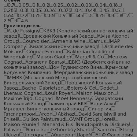
Объем
0.7
0.05
0.1
0.2
0.25
0.02
0.03
0.04
0.18
0.285
0.3
0.35
0.36
0.375
0.4
0.44
0.45
0.5
0.64
0.72
0.75
0.85
0.9
1
1.45
1.5
1.75
1.8
18
2
2.5
3
4.5
Производитель
A. de Fussigny
КВКЗ (Коломенский винно-коньячный
завод)
Ереванский Коньячный Завод
Alvisa Alcohol
Group
Courvoisier
Armenia Wine
Camus
MAP
Company
Кизлярский коньячный завод
Distillerie des
Moisans
Cognac Ferrand
Kakhetian Traditional
Winemaking
Maison Gautier
Martell & Co
Meukow
Cognac
Асканели Братья
ДВКЗ (Дербентский винно-
коньячный завод)
Дом Грузинского Вина
Крымская
Водочная Компания
Мердзаванский коньячный завод
ММВЗ (Московский Межреспубликанский
Винодельческий Завод)
Прошянский Коньячный
Завод
Bache-Gabrielsen
Bolero & Co
Godet
Lheraud Cognac
Louis Royer
Maison Mauxion
Maxime Trijol Cognac
Moet Hennessy
Араратский
Коньячный Завод
Бахчисарай ВКЗ
Веди Алко
Мргашен Винно-коньячный завод
Синергия
Татспиртпром
Arcon
Abkhaz
David Sarajishvili and
Eniseli
Guillon Painturaud
GVMT Group
Ioreli
Maison Prunier
Menard & Fils
Naud Spirits & Distillery
Palavani
Samarkand-Zhomboy Sharob
Samkon
Sharg
Ulduzu
Unicognac
Абшерон-Шараб
АПФ Фанагория