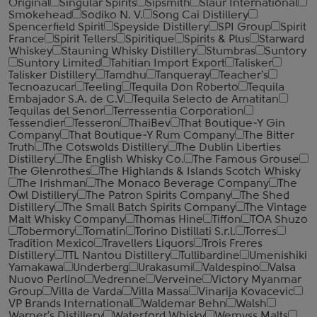
Original
Singular Spirits
Sipsmith
Slaur International
Smokehead
Sodiko N. V.
Song Cai Distillery
Spencerfield Spirit
Speyside Distillery
SPI Group
Spirit
France
Spirit Tellers
Spiritique
Spirits & Plus
Starward
Whiskey
Stauning Whisky Distillery
Stumbras
Suntory
Suntory Limited
Tahitian Import Export
Talisker
Talisker Distillery
Tamdhu
Tanqueray
Teacher's
Tecnoazucar
Teeling
Tequila Don Roberto
Tequila
Embajador S.A. de C.V
Tequila Selecto de Amatitan
Tequilas del Senor
Terressentia Corporation
Tessendier
Tesseron
ThaiBev
That Boutique-Y Gin
Company
That Boutique-Y Rum Company
The Bitter
Truth
The Cotswolds Distillery
The Dublin Liberties
Distillery
The English Whisky Co.
The Famous Grouse
The Glenrothes
The Highlands & Islands Scotch Whisky
The Irishman
The Monaco Beverage Company
The
Owl Distillery
The Patron Spirits Company
The Shed
Distillery
The Small Batch Spirits Company
The Vintage
Malt Whisky Company
Thomas Hine
Tiffon
TOA Shuzo
Tobermory
Tomatin
Torino Distillati S.r.l.
Torres
Tradition Mexico
Travellers Liquors
Trois Freres
Distillery
TTL Nantou Distillery
Tullibardine
Umenishiki
Yamakawa
Underberg
Urakasumi
Valdespino
Valsa
Nuovo Perlino
Vedrenne
Verveine
Victory Myanmar
Group
Villa de Varda
Villa Massa
Vinarija Kovacevic
VP Brands International
Waldemar Behn
Walsh
Warner's Distillery
Waterford Whisky
Wemyss Malts