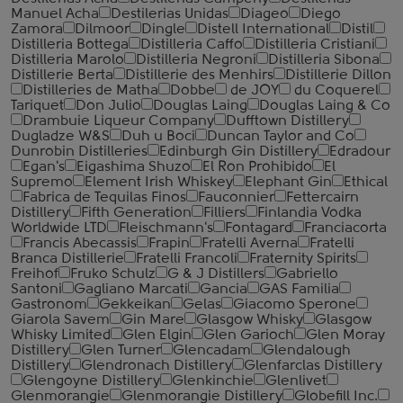
Manuel Acha
Destilerias Unidas
Diageo
Diego
Zamora
Dilmoor
Dingle
Distell International
Distil
Distilleria Bottega
Distilleria Caffo
Distilleria Cristiani
Distilleria Marolo
Distilleria Negroni
Distilleria Sibona
Distillerie Berta
Distillerie des Menhirs
Distillerie Dillon
Distilleries de Matha
Dobbe
de JOY
du Coquerel
Tariquet
Don Julio
Douglas Laing
Douglas Laing & Co
Drambuie Liqueur Company
Dufftown Distillery
Dugladze W&S
Duh u Boci
Duncan Taylor and Co
Dunrobin Distilleries
Edinburgh Gin Distillery
Edradour
Egan's
Eigashima Shuzo
El Ron Prohibido
El
Supremo
Element Irish Whiskey
Elephant Gin
Ethical
Fabrica de Tequilas Finos
Fauconnier
Fettercairn
Distillery
Fifth Generation
Filliers
Finlandia Vodka
Worldwide LTD
Fleischmann's
Fontagard
Franciacorta
Francis Abecassis
Frapin
Fratelli Averna
Fratelli
Branca Distillerie
Fratelli ‎Francoli
Fraternity Spirits
Freihof
Fruko Schulz
G & J Distillers
Gabriello
Santoni
Gagliano Marcati
Gancia
GAS Familia
Gastronom
Gekkeikan
Gelas
Giacomo Sperone
Giarola Savem
Gin Mare
Glasgow Whisky
Glasgow
Whisky Limited
Glen Elgin
Glen Garioch
Glen Moray
Distillery
Glen Turner
Glencadam
Glendalough
Distillery
Glendronach Distillery
Glenfarclas Distillery
Glengoyne Distillery
Glenkinchie
Glenlivet
Glenmorangie
Glenmorangie Distillery
Globefill Inc.