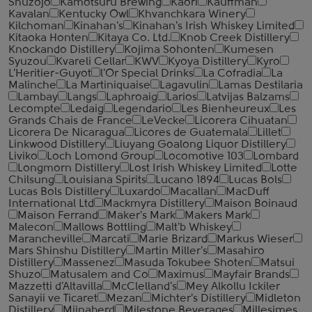
Shuzojo
Kamotsuru Brewing
Kaori
Kauffman
Kavalan
Kentucky Owl
Khvanchkara Winery
Kilchoman
Kinahan's
Kinahan's Irish Whiskey Limited
Kitaoka Honten
Kitaya Co. Ltd.
Knob Creek Distillery
Knockando Distillery
Kojima Sohonten
Kumesen
Syuzou
Kvareli Cellar
KWV
Kyoya Distillery
Kyro
L'Heritier-Guyot
l'Or Special Drinks
La Cofradia
La
Malinche
La Martiniquaise
Lagavulin
Lamas Destilaria
Lambay
Langs
Laphroaig
Larios
Latvijas Balzams
Lecompte
Ledaig
Legendario
Les Bienheureux
Les
Grands Chais de France
LeVecke
Licorera Cihuatan
Licorera De Nicaragua
Licores de Guatemala
Lillet
Linkwood Distillery
Liuyang Goalong Liquor Distillery
Liviko
Loch Lomond Group
Locomotive 103
Lombard
Longmorn Distillery
Lost Irish Whiskey Limited
Lotte
Chilsung
Louisiana Spirits
Lucano 1894
Lucas Bols
Lucas Bols Distillery
Luxardo
Macallan
MacDuff
International Ltd
Mackmyra Distillery
Maison Boinaud
Maison Ferrand
Maker's Mark
Makers Mark
Malecon
Mallows Bottling
Malt'b Whiskey
Marancheville
Marcati
Marie Brizard
Markus Wieser
Mars Shinshu Distillery
Martin Miller's
Masahiro
Distillery
Massenez
Masuda Tokubee Shoten
Matsui
Shuzo
Matusalem and Co
Maximus
Mayfair Brands
Mazzetti d'Altavilla
McClelland's
Mey Alkollu Ickiler
Sanayii ve Ticaret
Mezan
Michter's Distillery
Midleton
Distillery
Mijnaberd
Milestone Beverages
Millesimes