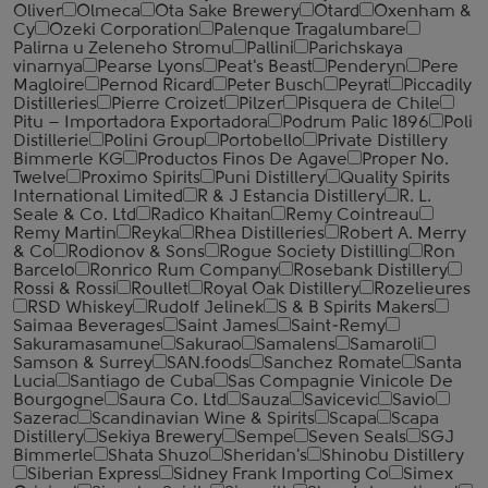
Oliver
Olmeca
Ota Sake Brewery
Otard
Oxenham &
Cy
Ozeki Corporation
Palenque Tragalumbare
Palirna u Zeleneho Stromu
Pallini
Parichskaya
vinarnya
Pearse Lyons
Peat's Beast
Penderyn
Pere
Magloire
Pernod Ricard
Peter Busch
Peyrat
Piccadily
Distilleries
Pierre Croizet
Pilzer
Pisquera de Chile
Pitu – Importadora Exportadora
Podrum Palic 1896
Poli
Distillerie
Polini Group
Portobello
Private Distillery
Bimmerle KG
Productos Finos De Agave
Proper No.
Twelve
Proximo Spirits
Puni Distillery
Quality Spirits
International Limited
R & J Estancia Distillery
R. L.
Seale & Co. Ltd
Radico Khaitan
Remy Cointreau
Remy Martin
Reyka
Rhea Distilleries
Robert A. Merry
& Co
Rodionov & Sons
Rogue Society Distilling
Ron
Barcelo
Ronrico Rum Company
Rosebank Distillery
Rossi & Rossi
Roullet
Royal Oak Distillery
Rozelieures
RSD Whiskey
Rudolf Jelinek
S & B Spirits Makers
Saimaa Beverages
Saint James
Saint-Remy
Sakuramasamune
Sakurao
Samalens
Samaroli
Samson & Surrey
SAN.foods
Sanchez Romate
Santa
Lucia
Santiago de Cuba
Sas Compagnie Vinicole De
Bourgogne
Saura Co. Ltd
Sauza
Savicevic
Savio
Sazerac
Scandinavian Wine & Spirits
Scapa
Scapa
Distillery
Sekiya Brewery
Sempe
Seven Seals
SGJ
Bimmerle
Shata Shuzo
Sheridan's
Shinobu Distillery
Siberian Express
Sidney Frank Importing Co
Simex