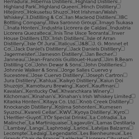
Herradura
Hibernia Distillers
Highland Distillers
Highland Park
Highland Queen
Hinch Distillery
Hitejinro
Hokusetsu Shuzo
Hot Irishman/Walsh
Whiskey
I.Distilling & Co
Ian Macleod Distillers
IBC
Bottling Company
Illva Saronno Group
Imayo Tsukasa
Inata Honten
Industria Licorera de Caldas
Industria
Licorera Quezalteca
Inis Tine Uisce Teoranta
Inver
House Distillers LTD
Irish Distillers
Isle of Arran
Distillery
Isle Of Jura
Italicus
J&B
J. G. Monnet et
Co
Jack Daniel's Distillery
Jack Daniels Distillery
Jagermeister
Jameson Distillery
Jan Becher
Janneau
Jean-Francois Guillouet-Huard
Jim B.Beam
Distilling Co
John Dewar & Sons
John Distilleries
Johnnie Walker & Sons
Jorge Salles Cuervo y
Sucesores
Jose Cuervo Distillery
Joseph Cartron
Jura Distillery
Kahlua
Kaikyo Distillery
Kaiun Doi
Shuzojo
Kamotsuru Brewing
Kaori
Kauffman
Kavalan
Kentucky Owl
Khvanchkara Winery
Kilchoman
Kinahan's
Kinahan's Irish Whiskey Limited
Kitaoka Honten
Kitaya Co. Ltd.
Knob Creek Distillery
Knockando Distillery
Kojima Sohonten
Kumesen
Syuzou
Kvareli Cellar
KWV
Kyoya Distillery
Kyro
L'Heritier-Guyot
l'Or Special Drinks
La Cofradia
La
Malinche
La Martiniquaise
Lagavulin
Lamas Destilaria
Lambay
Langs
Laphroaig
Larios
Latvijas Balzams
Lecompte
Ledaig
Legendario
Les Bienheureux
Les