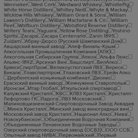
Wenneker
West Cork
Westward Whiskey
WhistlePig
White Horse Distillers
Whitley Neill
Whyte & Mackay
Wicklow Hills Whiskey
William Grant & Sons
William
Lawson's Distillery
William Macfarlane & Co.
William
Peel
Wolfburn Distillery
Woodford Reserve Distillery
Writers' Tears
Yaguara
Yellow Rose Distilling
Yoshino
Spirits
Zacapa
Zacapa Centenario
Zanin 1895
Zuidam
Абрау-Дюрсо (Русский Шампанский Дом)
Авшарский винный завод
Алеф-Виналь-Крым
Алкогольная Промышленная Компания (АПК)
Алкогольная Сибирская Группа
Алкон
Альфа Люкс
Альянс-1892
Арсенал Вин
Башспирт
БелАлко
БрянскСпиртПром
Великоустюгский ЛВЗ
Вереск
Викалк
Главспиртпром
Глазовский ЛВЗ
Грейн Алко
Дербентский коньячный комбинат
Дионис
Ерасхский винный завод
Жемчужина Ставрополья
Иронсан
Итар Глобал
Иткульский спиртзавод
Калужский Кристалл
КВС
КЛВЗ Кристалл
Кристалл-
Лефортово ГК
Ладога
ЛВЗ Московский
Малиновщизненский Спиртоводочный Завод Аквадив
Минск Кристалл
Минский завод виноградных вин
Московский завод Кристалл
Национал Алко
Нива
Новокубанское
Объединенная Водочная Компания
Объединенные Пензенские Водочные Заводы
Озерский спиртоводочный завод (ОСВЗ)
ООО ССБ
Опытный завод НИВА
Первомайский
Первый