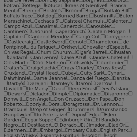
Bols Genever
Bombay Sapphire
Borghetti
Bosford
Botran
Bottega
Botucal
Braes of Glenlivet
Branca
Menta
Brenne
Bristoll's
Broom
Brugal
Buffalo Bill
Buffalo Trace
Bulldog
Burned Barrel
Bushmills
Buton
Maraschino
Cachaca 51
Caisteal Chamuis
Calenter
Campo Azul
Canaima
Canerock
Canoubier
Cantinero
Caorunn
Caperdonich
Captain Morgan
Captain's
Cardenal Mendoza
Cargo Cult
Carrygreen
Castlecraig
CastleSword
Cenote
Chameleon
de
Fontpinot
du Tariquet
Orkhevi
Chevalier d'Espalet
Chivas Regal
Chum Churum
Cigar's Barrel
Cihuatan
Cladach
Clan Denny
Clase Azul
Claude Chatelier
Clos Martin
Cool Skeleton
Cotswolds
Couronnier
Crafter's
Craigellachie
Crazy Charley
Cross Keys
Cruxland
Crystal Head
Cubay
Cutty Sark
Cynar
Dalwhinnie
Dame Jeanne
Danza del Fuego
Danzka
Darby's
Darejani
Darnley's
Daron
Darrow
Davidoff
De Marsy
Deau
Deep Forest
Devil's Island
Dewar's
Dictador
Dimple
Diplomatico
Disaronno
Domwill
Don Angel
Don Cruzado
Don Papa
Don
Roberto
Doorly's
Dora
Doragrossa
Dr. Lennon
Drambuie
Drop of Ginger
Drummers
Drumshanbo
Gunpowder
Du Pere Laize
Dupuy
Eddu
Eden
Garden
Edgar Sopper
Edinburgh Gin
El Bandido
Negro
El Destilador
El Dorado
El Jimador
Elad'Or
Eldermen
Elit
Embargo
Embassy Club
English Park
English Whisky
Espanta Espiritus
Espolon
Esprit