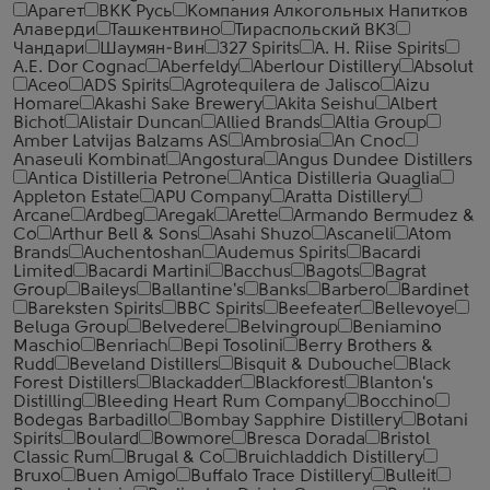
Арагет
ВКК Русь
Компания Алкогольных Напитков
Алаверди
Ташкентвино
Тираспольский ВКЗ
Чандари
Шаумян-Вин
327 Spirits
A. H. Riise Spirits
A.E. Dor Cognac
Aberfeldy
Aberlour Distillery
Absolut
Aceo
ADS Spirits
Agrotequilera de Jalisco
Aizu
Homare
Akashi Sake Brewery
Akita Seishu
Albert
Bichot
Alistair Duncan
Allied Brands
Altia Group
Amber Latvijas Balzams AS
Ambrosia
An Cnoc
Anaseuli Kombinat
Angostura
Angus Dundee Distillers
Antica Distilleria Petrone
Antica Distilleria Quaglia
Appleton Estate
APU Company
Aratta Distillery
Arcane
Ardbeg
Aregak
Arette
Armando Bermudez &
Co
Arthur Bell & Sons
Asahi Shuzo
Ascaneli
Atom
Brands
Auchentoshan
Audemus Spirits
Bacardi
Limited
Bacardi Martini
Bacchus
Bagots
Bagrat
Group
Baileys
Ballantine's
Banks
Barbero
Bardinet
Bareksten Spirits
BBC Spirits
Beefeater
Bellevoye
Beluga Group
Belvedere
Belvingroup
Beniamino
Maschio
Benriach
Bepi Tosolini
Berry Brothers &
Rudd
Beveland Distillers
Bisquit & Dubouche
Black
Forest Distillers
Blackadder
Blackforest
Blanton's
Distilling
Bleeding Heart Rum Company
Bocchino
Bodegas Barbadillo
Bombay Sapphire Distillery
Botani
Spirits
Boulard
Bowmore
Bresca Dorada
Bristol
Classic Rum
Brugal & Co
Bruichladdich Distillery
Bruxo
Buen Amigo
Buffalo Trace Distillery
Bulleit