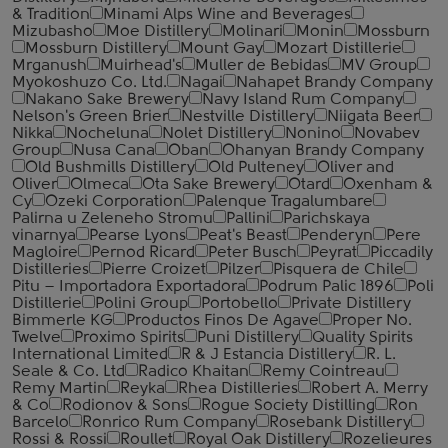
& Tradition
Minami Alps Wine and Beverages
Mizubasho
Moe Distillery
Molinari
Monin
Mossburn
Mossburn Distillery
Mount Gay
Mozart Distillerie
Mrganush
Muirhead's
Muller de Bebidas
MV Group
Myokoshuzo Co. Ltd.
Nagai
Nahapet Brandy Company
Nakano Sake Brewery
Navy Island Rum Company
Nelson's Green Brier
Nestville Distillery
Niigata Beer
Nikka
Nocheluna
Nolet Distillery
Nonino
Novabev
Group
Nusa Cana
Oban
Ohanyan Brandy Company
Old Bushmills Distillery
Old Pulteney
Oliver and
Oliver
Olmeca
Ota Sake Brewery
Otard
Oxenham &
Cy
Ozeki Corporation
Palenque Tragalumbare
Palirna u Zeleneho Stromu
Pallini
Parichskaya
vinarnya
Pearse Lyons
Peat's Beast
Penderyn
Pere
Magloire
Pernod Ricard
Peter Busch
Peyrat
Piccadily
Distilleries
Pierre Croizet
Pilzer
Pisquera de Chile
Pitu – Importadora Exportadora
Podrum Palic 1896
Poli
Distillerie
Polini Group
Portobello
Private Distillery
Bimmerle KG
Productos Finos De Agave
Proper No.
Twelve
Proximo Spirits
Puni Distillery
Quality Spirits
International Limited
R & J Estancia Distillery
R. L.
Seale & Co. Ltd
Radico Khaitan
Remy Cointreau
Remy Martin
Reyka
Rhea Distilleries
Robert A. Merry
& Co
Rodionov & Sons
Rogue Society Distilling
Ron
Barcelo
Ronrico Rum Company
Rosebank Distillery
Rossi & Rossi
Roullet
Royal Oak Distillery
Rozelieures