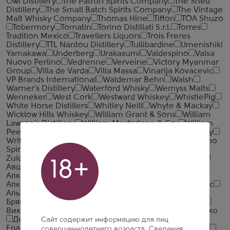
Owl Distillery
The Patron Spirits Company
The Shed
Distillery
The Small Batch Spirits Company
The Vintage
Malt Whisky Company
Thomas Hine
Tiffon
TOA Shuzo
Tobermory
Tomatin
Torino Distillati S.r.l.
Torres
Tradition Mexico
Travellers Liquors
Trois Freres
Distillery
TTL Nantou Distillery
Tullibardine
Umenishiki
Yamakawa
Underberg
Urakasumi
Valdespino
Valsa
Nuovo Perlino
Vedrenne
Verveine
Victory Myanmar
Group
Villa de Varda
Villa Massa
Vinarija Kovacevic
VP Brands International
Waldemar Behn
Walsh
Warner's Distillery
Waterford Whisky
Wemyss Malts
Wenneker
West Cork
Westward Whiskey
WhistlePig
White Horse Distillers
Whitley Neill
Whyte & Mackay
Wicklow Hills Whiskey
William Grant & Sons
William
Lawson's Distillery
William Macfarlane & Co.
William
Peel
Wolfburn Distillery
Woodford Reserve Distillery
Writers' Tears
Yaguara
Yellow Rose Distilling
Yoshino
Spirits
Zacapa
Zacapa Centenario
Zanin 1895
Zuidam
Абрау-Дюрсо (Русский Шампанский Дом)
18+
Авшарский винный завод
Алеф-Виналь-Крым
Алкогольная Промышленная Компания (АПК)
Алкогольная Сибирская Группа
Алкон
Альфа Люкс
Альянс-1892
Арсенал Вин
Башспирт
БелАлко
БрянскСпиртПром
Великоустюгский ЛВЗ
Вереск
Викалк
Главспиртпром
Глазовский ЛВЗ
Грейн Алко
Дербентский коньячный комбинат
Дионис
Сайт содержит информацию для лиц
Ерасхский винный завод
Жемчужина Ставрополья
совершеннолетнего возраста. Сведения,