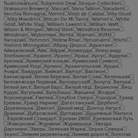
Tsukinokatsura
Tullamore Dew
Unique Collection
Urakasumi Brewery
Vaccari
Vana Tallinn
Varadero
Vecchia Romagna
Veroni
Viejo de Caldas
Villa Giusti
Villa Maestrini
Volcan De Mi Tierra
Warner's
White
Gold
White Stag
William Lawson's
William Watt
Wilson & Morgan
Wood Stork
Woodford Reserve
Woodman
Wyborowa
Xenta
Xiaman
XUXU
Yamazaki
Yehmon
Yellow Rose
Yerushalmi
Yoichi
Yoshino Monogatari
Абрау-Дюрсо
Адъютант
Айвазовский
Айк
Айрум
Алаверди
Александр
Хлебников
Аракел
Аратес
Араш
Аргус
Ардели
Арктика
Армянский коньяк
Армянский Символ
Армянский Узор
Арпинэ
Архангельская
Арцах
Ачара
Баадури
Байкал
Балчуг
Бастион
Бахчисарай
Белая Березка
Белая Сова
Беленькая
Беловежская Ледяная
БелорусскаЯ
Белуга
Белуха
Белый аист
Белый Барс
Белый лёд
Берикони
Беш
Кудук
Бугульма
Бульбашъ
Вакцина
Воздух
Воронецкая
Гжелка
Голубое Озеро
Городок
Гранд
Ереван
Гранд Нарине
Дагестанский
Дербент
Деревенька
Джигит
Дикий мед
Доктор Август
Драники
Дубровский
Дугладзе
Душевный Тбилиси
Еврейский Стандарт
Ереван 2800
Ереванский Путь
Жаворонки
Журавли
Журавушка
Звезда
Даргинии
Зверь
Зеленая Марка
Зерна Севера
Зерно
Зимняя деревенька
Зимняя дорога
Золотая