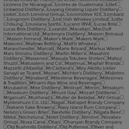
Grands Chais de France
LeVecke
Licorera Cihuatan
Licorera De Nicaragua
Licores de Guatemala
Lillet
Linkwood Distillery
Liuyang Goalong Liquor Distillery
Liviko
Loch Lomond Group
Locomotive 103
Lombard
Longmorn Distillery
Lost Irish Whiskey Limited
Lotte
Chilsung
Louisiana Spirits
Lucano 1894
Lucas Bols
Lucas Bols Distillery
Luxardo
Macallan
MacDuff
International Ltd
Mackmyra Distillery
Maison Boinaud
Maison Ferrand
Maker's Mark
Makers Mark
Malecon
Mallows Bottling
Malt'b Whiskey
Marancheville
Marcati
Marie Brizard
Markus Wieser
Mars Shinshu Distillery
Martin Miller's
Masahiro
Distillery
Massenez
Masuda Tokubee Shoten
Matsui
Shuzo
Matusalem and Co
Maximus
Mayfair Brands
Mazzetti d'Altavilla
McClelland's
Mey Alkollu Ickiler
Sanayii ve Ticaret
Mezan
Michter's Distillery
Midleton
Distillery
Mijnaberd
Milestone Beverages
Millesimes
& Tradition
Minami Alps Wine and Beverages
Mizubasho
Moe Distillery
Molinari
Monin
Mossburn
Mossburn Distillery
Mount Gay
Mozart Distillerie
Mrganush
Muirhead's
Muller de Bebidas
MV Group
Myokoshuzo Co. Ltd.
Nagai
Nahapet Brandy Company
Nakano Sake Brewery
Navy Island Rum Company
Nelson's Green Brier
Nestville Distillery
Niigata Beer
Nikka
Nocheluna
Nolet Distillery
Nonino
Novabev
Group
Nusa Cana
Oban
Ohanyan Brandy Company
Old Bushmills Distillery
Old Pulteney
Oliver and