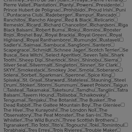
Chimney
Perro de San Juan
Phraya
Pierre Ferrand
Pierre Vallet
Plantation
Planty
Powers
Presidente
Prince Hubert de Polignac
Prohibido
Proud Irish
Puni
Puntacana Club
Radeberger
Rampur
Rancado
Ranchitos
Rancho Alegre
Red & Black
Relicario
Remeslo
Ricard
Richard Chancellor
Richardson
Riga
Black Balsam
Robert Burns
Roku
Romios
Rooster
Rojo
Roshel Bay
Royal Brackla
Royal Green
Royal
Highland
Royal Ranthambore
Rumundo
Rustaveli
Sadler's
Saimaa
Sambuca
SangSom
Santero
Scapegrace
Schmidt
Schnee Jager
Scotch Terrier
Se
Busca
Sea Witch
Select Aperitivo
Seven Tails
Shark
Tooth
Sheep Dip
Sherlock
Shin
Shinobu
Sierra
Silver Seal
Silvermalt
Singleton
Sinner
Sir Clark
SKYY
Smokestack
Smokey Joe
Smola
Soberano
Solera
Sorbet
Sparkman
Sperone
Spice King
Spisska
St. Graal
Starward
Stateless
Stauning
Steel
Drum
Stoker
Storm
Summum
Sweet Poison
Taigun
Taisteal
Takamaka
Taketsuru
Tamdhu
Tanglin
Tatra
Balsam
Tavern Hound
Tbilisoba
Tchaikovsky
Tengumai
Tenjaku
The Botanist
The Busker
The
Dead Rabbit
The Galtee Mountain Boy
The Glenlee
The Hive
The Kurayoshi
The London №1
The
Observatory
The Peat Monster
The San-In
The
Whistler
The Wild Bunch
Three Scottish Brothers
Tigranakert
Tio Toto
Tito's
Togouchi
Toki
Tomintoul
Torabhaig
Tres Erres
Trois Rivieres
Trouble Maker