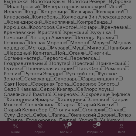
Выдержка
Золотой Крым
Золотой Резерв
Зубровка
Иван Грозный
Императорская коллекция
Иней
Иорели
Кедр
Кедровица
Кизлярка
Кизлярский
Киновский
Коктебель
Коллекция Вин Александрова
Командирский
Коноплянка
Контрабанда
Корюшка
Косогоров Самогон
Кочари
Кремлевка
Кремлевский
Кристалл
Крымский
Кукушка
Ламоника
Легенда Армении
Легенда Кремля
Лезгинка
Лесная Мороша
Мамонт
Маруся
Медная
лошадка
Методъ
Мурава
Муш
Мягков
Налибоки
Народный Капитал
Ной
Оганян
Онегин
Органикмастер
Первогон
Перепелка
Поздравительный
Полугар
Престиж
Прикамский
Путинка
Пшеничная история
Пять Озер
Романов
Рослин
Русская Эскадра
Русский лед
Русское
Золото
Самарканд
Самоваръ
Сараджишвили
Саят Нова
Северная Тропа
Северное Золото
Седой Кавказ
Седой Кизляр
Сейлорс Хоум
Славянский Трактир
Смирновъ
Сокровище Тифлиса
Солодовая Ярмарка
Солодовня
Спельта
Старая
Москва
Старейшина
Старка
Старый Кахети
Старый Кенигсберг
Столичная
Стопарик
Стужа
Сулу-Дере
Сябры
Талка
Тбилисский Дворик
Топаз
Травка
Троекуровка
Тундра
Урожай
Уч Кудук
0
0
Фанагория
Форсаж
Ханская
Хаски
Хлеб & Соль
Хлебная долина
Хлебная Мера
Хлебная Половинка
Акции
Адреса
Корзина
Избранное
Вход