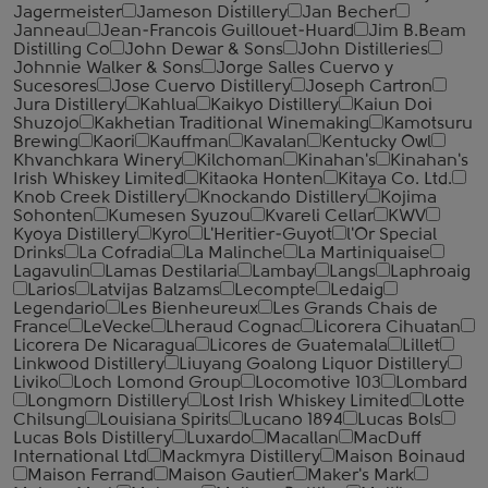
Jagermeister
Jameson Distillery
Jan Becher
Janneau
Jean-Francois Guillouet-Huard
Jim B.Beam
Distilling Co
John Dewar & Sons
John Distilleries
Johnnie Walker & Sons
Jorge Salles Cuervo y
Sucesores
Jose Cuervo Distillery
Joseph Cartron
Jura Distillery
Kahlua
Kaikyo Distillery
Kaiun Doi
Shuzojo
Kakhetian Traditional Winemaking
Kamotsuru
Brewing
Kaori
Kauffman
Kavalan
Kentucky Owl
Khvanchkara Winery
Kilchoman
Kinahan's
Kinahan's
Irish Whiskey Limited
Kitaoka Honten
Kitaya Co. Ltd.
Knob Creek Distillery
Knockando Distillery
Kojima
Sohonten
Kumesen Syuzou
Kvareli Cellar
KWV
Kyoya Distillery
Kyro
L'Heritier-Guyot
l'Or Special
Drinks
La Cofradia
La Malinche
La Martiniquaise
Lagavulin
Lamas Destilaria
Lambay
Langs
Laphroaig
Larios
Latvijas Balzams
Lecompte
Ledaig
Legendario
Les Bienheureux
Les Grands Chais de
France
LeVecke
Lheraud Cognac
Licorera Cihuatan
Licorera De Nicaragua
Licores de Guatemala
Lillet
Linkwood Distillery
Liuyang Goalong Liquor Distillery
Liviko
Loch Lomond Group
Locomotive 103
Lombard
Longmorn Distillery
Lost Irish Whiskey Limited
Lotte
Chilsung
Louisiana Spirits
Lucano 1894
Lucas Bols
Lucas Bols Distillery
Luxardo
Macallan
MacDuff
International Ltd
Mackmyra Distillery
Maison Boinaud
Maison Ferrand
Maison Gautier
Maker's Mark