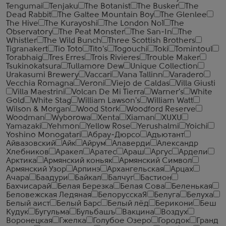
Tengumai
Tenjaku
The Botanist
The Busker
The
Dead Rabbit
The Galtee Mountain Boy
The Glenlee
The Hive
The Kurayoshi
The London №1
The
Observatory
The Peat Monster
The San-In
The
Whistler
The Wild Bunch
Three Scottish Brothers
Tigranakert
Tio Toto
Tito's
Togouchi
Toki
Tomintoul
Torabhaig
Tres Erres
Trois Rivieres
Trouble Maker
Tsukinokatsura
Tullamore Dew
Unique Collection
Urakasumi Brewery
Vaccari
Vana Tallinn
Varadero
Vecchia Romagna
Veroni
Viejo de Caldas
Villa Giusti
Villa Maestrini
Volcan De Mi Tierra
Warner's
White
Gold
White Stag
William Lawson's
William Watt
Wilson & Morgan
Wood Stork
Woodford Reserve
Woodman
Wyborowa
Xenta
Xiaman
XUXU
Yamazaki
Yehmon
Yellow Rose
Yerushalmi
Yoichi
Yoshino Monogatari
Абрау-Дюрсо
Адъютант
Айвазовский
Айк
Айрум
Алаверди
Александр
Хлебников
Аракел
Аратес
Араш
Аргус
Ардели
Арктика
Армянский коньяк
Армянский Символ
Армянский Узор
Арпинэ
Архангельская
Арцах
Ачара
Баадури
Байкал
Балчуг
Бастион
Бахчисарай
Белая Березка
Белая Сова
Беленькая
Беловежская Ледяная
БелорусскаЯ
Белуга
Белуха
Белый аист
Белый Барс
Белый лёд
Берикони
Беш
Кудук
Бугульма
Бульбашъ
Вакцина
Воздух
Воронецкая
Гжелка
Голубое Озеро
Городок
Гранд