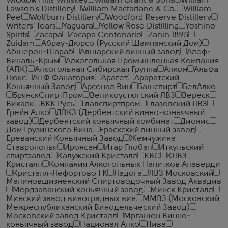
Wicklow Hills Whiskey
William Grant & Sons
William
Lawson's Distillery
William Macfarlane & Co.
William
Peel
Wolfburn Distillery
Woodford Reserve Distillery
Writers' Tears
Yaguara
Yellow Rose Distilling
Yoshino
Spirits
Zacapa
Zacapa Centenario
Zanin 1895
Zuidam
Абрау-Дюрсо (Русский Шампанский Дом)
Абшерон-Шараб
Авшарский винный завод
Алеф-
Виналь-Крым
Алкогольная Промышленная Компания
(АПК)
Алкогольная Сибирская Группа
Алкон
Альфа
Люкс
АПФ Фанагория
Арагет
Араратский
Коньячный Завод
Арсенал Вин
Башспирт
БелАлко
БрянскСпиртПром
Великоустюгский ЛВЗ
Вереск
Викалк
ВКК Русь
Главспиртпром
Глазовский ЛВЗ
Грейн Алко
ДВКЗ (Дербентский винно-коньячный
завод)
Дербентский коньячный комбинат
Дионис
Дом Грузинского Вина
Ерасхский винный завод
Ереванский Коньячный Завод
Жемчужина
Ставрополья
Иронсан
Итар Глобал
Иткульский
спиртзавод
Калужский Кристалл
КВС
КЛВЗ
Кристалл
Компания Алкогольных Напитков Алаверди
Кристалл-Лефортово ГК
Ладога
ЛВЗ Московский
Малиновщизненский Спиртоводочный Завод Аквадив
Мердзаванский коньячный завод
Минск Кристалл
Минский завод виноградных вин
ММВЗ (Московский
Межреспубликанский Винодельческий Завод)
Московский завод Кристалл
Мргашен Винно-
коньячный завод
Национал Алко
Нива