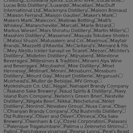
Chilsung
Louisiana Spirits
Lucano 1894
Lucas Bols
Lucas Bols Distillery
Luxardo
Macallan
MacDuff
International Ltd
Mackmyra Distillery
Maison Boinaud
Maison Ferrand
Maison Gautier
Maker's Mark
Makers Mark
Malecon
Mallows Bottling
Malt'b
Whiskey
Marancheville
Marcati
Marie Brizard
Markus Wieser
Mars Shinshu Distillery
Martin Miller's
Masahiro Distillery
Massenez
Masuda Tokubee Shoten
Matsui Shuzo
Matusalem and Co
Maximus
Mayfair
Brands
Mazzetti d'Altavilla
McClelland's
Menard & Fils
Mey Alkollu Ickiler Sanayii ve Ticaret
Mezan
Michter's
Distillery
Midleton Distillery
Mijnaberd
Milestone
Beverages
Millesimes & Tradition
Minami Alps Wine
and Beverages
Mizubasho
Moe Distillery
Moet
Hennessy
Molinari
Monin
Mossburn
Mossburn
Distillery
Mount Gay
Mozart Distillerie
Mrganush
Muirhead's
Muller de Bebidas
MV Group
Myokoshuzo Co. Ltd.
Nagai
Nahapet Brandy Company
Nakano Sake Brewery
Naud Spirits & Distillery
Navy
Island Rum Company
Nelson's Green Brier
Nestville
Distillery
Niigata Beer
Nikka
Nocheluna
Nolet
Distillery
Nonino
Novabev Group
Nusa Cana
Oban
Ohanyan Brandy Company
Old Bushmills Distillery
Old Pulteney
Oliver and Oliver
Olmeca
Ota Sake
Brewery
Oxenham & Cy
Ozeki Corporation
Palavani
Palenque Tragalumbare
Palirna u Zeleneho Stromu
Pallini
Parichskaya vinarnya
Pearse Lyons
Peat's Beast