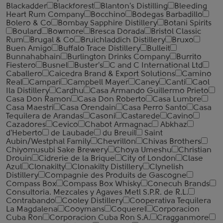
Blackadder
Blackforest
Blanton's Distilling
Bleeding
Heart Rum Company
Bocchino
Bodegas Barbadillo
Bolero & Co
Bombay Sapphire Distillery
Botani Spirits
Boulard
Bowmore
Bresca Dorada
Bristol Classic
Rum
Brugal & Co
Bruichladdich Distillery
Bruxo
Buen Amigo
Buffalo Trace Distillery
Bulleit
Bunnahabhain
Burlington Drinks Company
Burrito
Fiestero
Busnel
Buster's
C and C International Ltd
Caballero
Caicedra Brand & Export Solutions
Camino
Real
Campari
Campbell Mayer
Caney
Canti
Caol
Ila Distillery
Cardhu
Casa Armando Guillermo Prieto
Casa Don Ramon
Casa Don Roberto
Casa Lumbre
Casa Maestri
Casa Orendain
Casa Perro Santo
Casa
Tequilera de Arandas
Casoni
Castarede
Cavino
Cazadores
Cevico
Chabot Armagnac
Abkhaz
d'Heberto
de Laubade
du Breuil
Saint
Aubin/Westphal Family
Chevrillon
Chivas Brothers
Chiyomusubi Sake Brewery
Choya Umeshu
Christian
Drouin
Cidrerie de la Brique
City of London
Clase
Azul
Clonakilty
Clonakilty Distillery
Clynelish
Distillery
Compagnie des Produits de Gascogne
Compass Box
Compass Box Whisky
Conecuh Brands
Consultoria. Mezcales y Agaves Metl S.P.R. de R.L.
Contrabando
Cooley Distillery
Cooperativa Tequilera
La Magdalena
Cooymans
Coquerel
Corporacion
Cuba Ron
Corporacion Cuba Ron S.A.
Cragganmore