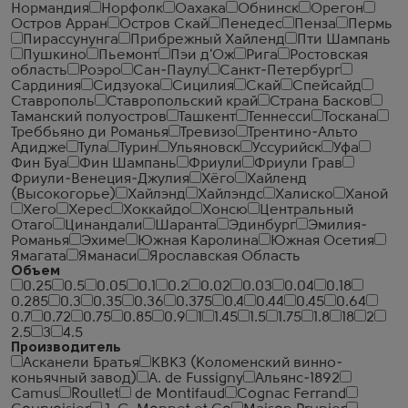
Нормандия
Норфолк
Оахака
Обнинск
Орегон
Остров Арран
Остров Скай
Пенедес
Пенза
Пермь
Пирассунунга
Прибрежный Хайленд
Пти Шампань
Пушкино
Пьемонт
Пэи д'Ож
Рига
Ростовская
область
Роэро
Сан-Паулу
Санкт-Петербург
Сардиния
Сидзуока
Сицилия
Скай
Спейсайд
Ставрополь
Ставропольский край
Страна Басков
Таманский полуостров
Ташкент
Теннесси
Тоскана
Треббьяно ди Романья
Тревизо
Трентино-Альто
Адидже
Тула
Турин
Ульяновск
Уссурийск
Уфа
Фин Буа
Фин Шампань
Фриули
Фриули Грав
Фриули-Венеция-Джулия
Хёго
Хайленд
(Высокогорье)
Хайлэнд
Хайлэндс
Халиско
Ханой
Хего
Херес
Хоккайдо
Хонсю
Центральный
Отаго
Цинандали
Шаранта
Эдинбург
Эмилия-
Романья
Эхиме
Южная Каролина
Южная Осетия
Ямагата
Яманаси
Ярославская Область
Объем
0.25
0.5
0.05
0.1
0.2
0.02
0.03
0.04
0.18
0.285
0.3
0.35
0.36
0.375
0.4
0.44
0.45
0.64
0.7
0.72
0.75
0.85
0.9
1
1.45
1.5
1.75
1.8
18
2
2.5
3
4.5
Производитель
Асканели Братья
КВКЗ (Коломенский винно-
коньячный завод)
A. de Fussigny
Альянс-1892
Camus
Roullet
de Montifaud
Cognac Ferrand