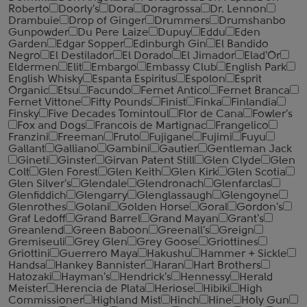
Roberto
Doorly's
Dora
Doragrossa
Dr. Lennon
Drambuie
Drop of Ginger
Drummers
Drumshanbo
Gunpowder
Du Pere Laize
Dupuy
Eddu
Eden
Garden
Edgar Sopper
Edinburgh Gin
El Bandido
Negro
El Destilador
El Dorado
El Jimador
Elad'Or
Eldermen
Elit
Embargo
Embassy Club
English Park
English Whisky
Espanta Espiritus
Espolon
Esprit
Organic
Etsu
Facundo
Fernet Antico
Fernet Branca
Fernet Vittone
Fifty Pounds
Finist
Finka
Finlandia
Finsky
Five Decades Tomintoul
Flor de Cana
Fowler's
Fox and Dogs
Francois de Martignac
Frangelico
Franzini
Freeman
Fruto
Fujigane
Fujimi
Fuyu
Gallant
Galliano
Gambini
Gautier
Gentleman Jack
Gineti
Ginster
Girvan Patent Still
Glen Clyde
Glen
Colt
Glen Forest
Glen Keith
Glen Kirk
Glen Scotia
Glen Silver's
Glendale
Glendronach
Glenfarclas
Glenfiddich
Glengarry
Glenglassaugh
Glengoyne
Glenrothes
Golani
Golden Horse
Goral
Gordon's
Graf Ledoff
Grand Barrel
Grand Mayan
Grant's
Greanlend
Green Baboon
Greenall's
Greign
Gremiseuli
Grey Glen
Grey Goose
Griottines
Griottini
Guerrero Maya
Hakushu
Hammer + Sickle
Handsa
Hankey Bannister
Haran
Hart Brothers
Hatozaki
Hayman's
Hendrick's
Hennessy
Herald
Meister
Herencia de Plata
Heriose
Hibiki
High
Commissioner
Highland Mist
Hinch
Hine
Holy Gun