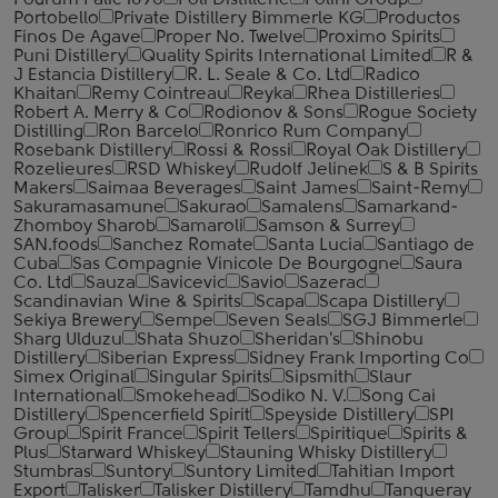
Podrum Palic 1896
Poli Distillerie
Polini Group
Portobello
Private Distillery Bimmerle KG
Productos
Finos De Agave
Proper No. Twelve
Proximo Spirits
Puni Distillery
Quality Spirits International Limited
R &
J Estancia Distillery
R. L. Seale & Co. Ltd
Radico
Khaitan
Remy Cointreau
Reyka
Rhea Distilleries
Robert A. Merry & Co
Rodionov & Sons
Rogue Society
Distilling
Ron Barcelo
Ronrico Rum Company
Rosebank Distillery
Rossi & Rossi
Royal Oak Distillery
Rozelieures
RSD Whiskey
Rudolf Jelinek
S & B Spirits
Makers
Saimaa Beverages
Saint James
Saint-Remy
Sakuramasamune
Sakurao
Samalens
Samarkand-
Zhomboy Sharob
Samaroli
Samson & Surrey
SAN.foods
Sanchez Romate
Santa Lucia
Santiago de
Cuba
Sas Compagnie Vinicole De Bourgogne
Saura
Co. Ltd
Sauza
Savicevic
Savio
Sazerac
Scandinavian Wine & Spirits
Scapa
Scapa Distillery
Sekiya Brewery
Sempe
Seven Seals
SGJ Bimmerle
Sharg Ulduzu
Shata Shuzo
Sheridan's
Shinobu
Distillery
Siberian Express
Sidney Frank Importing Co
Simex Original
Singular Spirits
Sipsmith
Slaur
International
Smokehead
Sodiko N. V.
Song Cai
Distillery
Spencerfield Spirit
Speyside Distillery
SPI
Group
Spirit France
Spirit Tellers
Spiritique
Spirits &
Plus
Starward Whiskey
Stauning Whisky Distillery
Stumbras
Suntory
Suntory Limited
Tahitian Import
Export
Talisker
Talisker Distillery
Tamdhu
Tanqueray