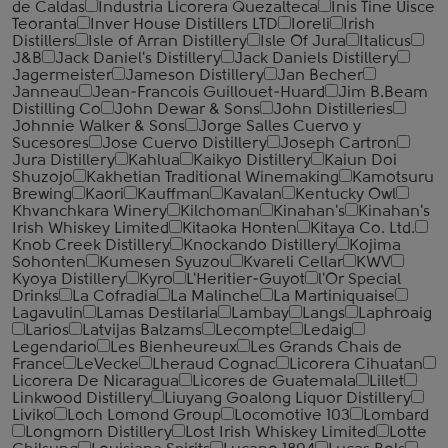
de Caldas
Industria Licorera Quezalteca
Inis Tine Uisce
Teoranta
Inver House Distillers LTD
Ioreli
Irish
Distillers
Isle of Arran Distillery
Isle Of Jura
Italicus
J&B
Jack Daniel's Distillery
Jack Daniels Distillery
Jagermeister
Jameson Distillery
Jan Becher
Janneau
Jean-Francois Guillouet-Huard
Jim B.Beam
Distilling Co
John Dewar & Sons
John Distilleries
Johnnie Walker & Sons
Jorge Salles Cuervo y
Sucesores
Jose Cuervo Distillery
Joseph Cartron
Jura Distillery
Kahlua
Kaikyo Distillery
Kaiun Doi
Shuzojo
Kakhetian Traditional Winemaking
Kamotsuru
Brewing
Kaori
Kauffman
Kavalan
Kentucky Owl
Khvanchkara Winery
Kilchoman
Kinahan's
Kinahan's
Irish Whiskey Limited
Kitaoka Honten
Kitaya Co. Ltd.
Knob Creek Distillery
Knockando Distillery
Kojima
Sohonten
Kumesen Syuzou
Kvareli Cellar
KWV
Kyoya Distillery
Kyro
L'Heritier-Guyot
l'Or Special
Drinks
La Cofradia
La Malinche
La Martiniquaise
Lagavulin
Lamas Destilaria
Lambay
Langs
Laphroaig
Larios
Latvijas Balzams
Lecompte
Ledaig
Legendario
Les Bienheureux
Les Grands Chais de
France
LeVecke
Lheraud Cognac
Licorera Cihuatan
Licorera De Nicaragua
Licores de Guatemala
Lillet
Linkwood Distillery
Liuyang Goalong Liquor Distillery
Liviko
Loch Lomond Group
Locomotive 103
Lombard
Longmorn Distillery
Lost Irish Whiskey Limited
Lotte