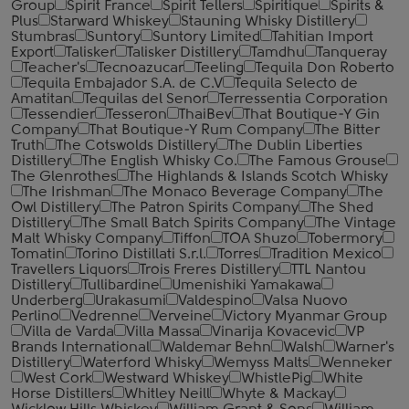
Group
Spirit France
Spirit Tellers
Spiritique
Spirits &
Plus
Starward Whiskey
Stauning Whisky Distillery
Stumbras
Suntory
Suntory Limited
Tahitian Import
Export
Talisker
Talisker Distillery
Tamdhu
Tanqueray
Teacher's
Tecnoazucar
Teeling
Tequila Don Roberto
Tequila Embajador S.A. de C.V
Tequila Selecto de
Amatitan
Tequilas del Senor
Terressentia Corporation
Tessendier
Tesseron
ThaiBev
That Boutique-Y Gin
Company
That Boutique-Y Rum Company
The Bitter
Truth
The Cotswolds Distillery
The Dublin Liberties
Distillery
The English Whisky Co.
The Famous Grouse
The Glenrothes
The Highlands & Islands Scotch Whisky
The Irishman
The Monaco Beverage Company
The
Owl Distillery
The Patron Spirits Company
The Shed
Distillery
The Small Batch Spirits Company
The Vintage
Malt Whisky Company
Tiffon
TOA Shuzo
Tobermory
Tomatin
Torino Distillati S.r.l.
Torres
Tradition Mexico
Travellers Liquors
Trois Freres Distillery
TTL Nantou
Distillery
Tullibardine
Umenishiki Yamakawa
Underberg
Urakasumi
Valdespino
Valsa Nuovo
Perlino
Vedrenne
Verveine
Victory Myanmar Group
Villa de Varda
Villa Massa
Vinarija Kovacevic
VP
Brands International
Waldemar Behn
Walsh
Warner's
Distillery
Waterford Whisky
Wemyss Malts
Wenneker
West Cork
Westward Whiskey
WhistlePig
White
Horse Distillers
Whitley Neill
Whyte & Mackay