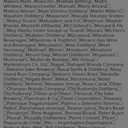
Makers Mark
Malecon
Mallows Bottling
Malt'b
Whiskey
Marancheville
Marcati
Marie Brizard
Markus Wieser
Mars Shinshu Distillery
Martin Miller's
Masahiro Distillery
Massenez
Masuda Tokubee Shoten
Matsui Shuzo
Matusalem and Co
Maximus
Mayfair
Brands
Mazzetti d'Altavilla
McClelland's
Menard & Fils
Mey Alkollu Ickiler Sanayii ve Ticaret
Mezan
Michter's
Distillery
Midleton Distillery
Mijnaberd
Milestone
Beverages
Millesimes & Tradition
Minami Alps Wine
and Beverages
Mizubasho
Moe Distillery
Moet
Hennessy
Molinari
Monin
Mossburn
Mossburn
Distillery
Mount Gay
Mozart Distillerie
Mrganush
Muirhead's
Muller de Bebidas
MV Group
Myokoshuzo Co. Ltd.
Nagai
Nahapet Brandy Company
Nakano Sake Brewery
Naud Spirits & Distillery
Navy
Island Rum Company
Nelson's Green Brier
Nestville
Distillery
Niigata Beer
Nikka
Nocheluna
Nolet
Distillery
Nonino
Novabev Group
Nusa Cana
Oban
Ohanyan Brandy Company
Old Bushmills Distillery
Old Pulteney
Oliver and Oliver
Olmeca
Ota Sake
Brewery
Oxenham & Cy
Ozeki Corporation
Palavani
Palenque Tragalumbare
Palirna u Zeleneho Stromu
Pallini
Parichskaya vinarnya
Pearse Lyons
Peat's Beast
Penderyn
Pere Magloire
Pernod Ricard
Peter Busch
Peyrat
Piccadily Distilleries
Pierre Croizet
Pilzer
Pisquera de Chile
Pitu – Importadora Exportadora