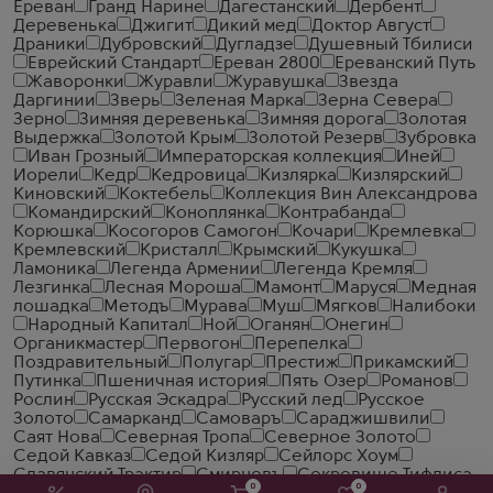
Ереван
Гранд Нарине
Дагестанский
Дербент
Деревенька
Джигит
Дикий мед
Доктор Август
Драники
Дубровский
Дугладзе
Душевный Тбилиси
Еврейский Стандарт
Ереван 2800
Ереванский Путь
Жаворонки
Журавли
Журавушка
Звезда
Даргинии
Зверь
Зеленая Марка
Зерна Севера
Зерно
Зимняя деревенька
Зимняя дорога
Золотая
Выдержка
Золотой Крым
Золотой Резерв
Зубровка
Иван Грозный
Императорская коллекция
Иней
Иорели
Кедр
Кедровица
Кизлярка
Кизлярский
Киновский
Коктебель
Коллекция Вин Александрова
Командирский
Коноплянка
Контрабанда
Корюшка
Косогоров Самогон
Кочари
Кремлевка
Кремлевский
Кристалл
Крымский
Кукушка
Ламоника
Легенда Армении
Легенда Кремля
Лезгинка
Лесная Мороша
Мамонт
Маруся
Медная
лошадка
Методъ
Мурава
Муш
Мягков
Налибоки
Народный Капитал
Ной
Оганян
Онегин
Органикмастер
Первогон
Перепелка
Поздравительный
Полугар
Престиж
Прикамский
Путинка
Пшеничная история
Пять Озер
Романов
Рослин
Русская Эскадра
Русский лед
Русское
Золото
Самарканд
Самоваръ
Сараджишвили
Саят Нова
Северная Тропа
Северное Золото
Седой Кавказ
Седой Кизляр
Сейлорс Хоум
Славянский Трактир
Смирновъ
Сокровище Тифлиса
0
0