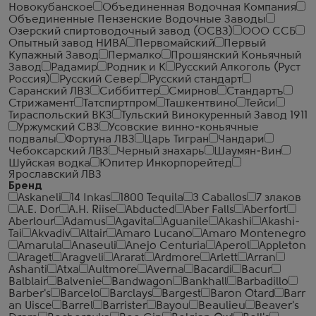
Новокубанское
Объединенная Водочная Компания
Объединенные Пензенские Водочные Заводы
Озерский спиртоводочный завод (ОСВЗ)
ООО ССБ
Опытный завод НИВА
Первомайский
Первый
Купажный Завод
Пермалко
Прошянский Коньячный
Завод
Радамир
Родник и К
Русский Алкоголь (Руст
Россия)
Русский Север
Русский стандарт
Саранский ЛВЗ
Сиббиттер
Смирнов
Стандартъ
Стрижамент
Татспиртпром
Ташкентвино
Тейси
Тираспольский ВКЗ
Тульский Винокуренный Завод 1911
Уржумский СВЗ
Усовские винно-коньячные
подвалы
Фортуна ЛВЗ
Царь Тигран
Чандари
Чебоксарский ЛВЗ
Черный знахарь
Шаумян-Вин
Шуйская водка
Юпитер Инкорпорейтед
Ярославский ЛВЗ
Бренд
Askaneli
14 Inkas
1800 Tequila
3 Caballos
7 злаков
A.E. Dor
A.H. Riise
Abducted
Aber Falls
Aberfort
Aberlour
Adamus
Agavita
Aguanile
Akashi
Akashi-
Tai
Akvadiv
Altair
Amaro Lucano
Amaro Montenegro
Amarula
Anaseuli
Anejo Centuria
Aperol
Appleton
Araget
Aragveli
Ararat
Ardmore
Arlett
Arran
Ashanti
Atxa
Aultmore
Averna
Bacardi
Bacur
Balblair
Balvenie
Bandwagon
Bankhall
Barbadillo
Barber's
Barcelo
Barclays
Bargest
Baron Otard
Barr
an Uisce
Barrel
Barrister
Bayou
Beaulieu
Beaver's