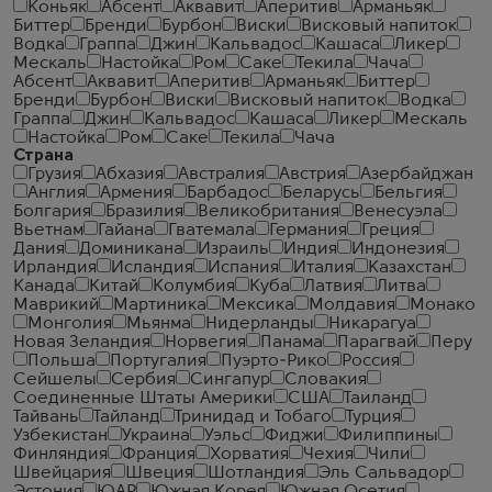
Коньяк
Абсент
Аквавит
Аперитив
Арманьяк
Биттер
Бренди
Бурбон
Виски
Висковый напиток
Водка
Граппа
Джин
Кальвадос
Кашаса
Ликер
Мескаль
Настойка
Ром
Саке
Текила
Чача
Абсент
Аквавит
Аперитив
Арманьяк
Биттер
Бренди
Бурбон
Виски
Висковый напиток
Водка
Граппа
Джин
Кальвадос
Кашаса
Ликер
Мескаль
Настойка
Ром
Саке
Текила
Чача
Страна
Грузия
Абхазия
Австралия
Австрия
Азербайджан
Англия
Армения
Барбадос
Беларусь
Бельгия
Болгария
Бразилия
Великобритания
Венесуэла
Вьетнам
Гайана
Гватемала
Германия
Греция
Дания
Доминикана
Израиль
Индия
Индонезия
Ирландия
Исландия
Испания
Италия
Казахстан
Канада
Китай
Колумбия
Куба
Латвия
Литва
Маврикий
Мартиника
Мексика
Молдавия
Монако
Монголия
Мьянма
Нидерланды
Никарагуа
Новая Зеландия
Норвегия
Панама
Парагвай
Перу
Польша
Португалия
Пуэрто-Рико
Россия
Сейшелы
Сербия
Сингапур
Словакия
Соединенные Штаты Америки
США
Таиланд
Тайвань
Тайланд
Тринидад и Тобаго
Турция
Узбекистан
Украина
Уэльс
Фиджи
Филиппины
Финляндия
Франция
Хорватия
Чехия
Чили
Швейцария
Швеция
Шотландия
Эль Сальвадор