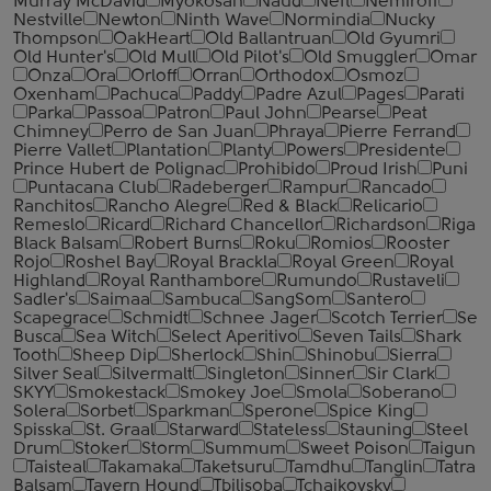
Murray McDavid
Myokosan
Naud
Neft
Nemiroff
Nestville
Newton
Ninth Wave
Normindia
Nucky
Thompson
OakHeart
Old Ballantruan
Old Gyumri
Old Hunter's
Old Mull
Old Pilot's
Old Smuggler
Omar
Onza
Ora
Orloff
Orran
Orthodox
Osmoz
Oxenham
Pachuca
Paddy
Padre Azul
Pages
Parati
Parka
Passoa
Patron
Paul John
Pearse
Peat
Chimney
Perro de San Juan
Phraya
Pierre Ferrand
Pierre Vallet
Plantation
Planty
Powers
Presidente
Prince Hubert de Polignac
Prohibido
Proud Irish
Puni
Puntacana Club
Radeberger
Rampur
Rancado
Ranchitos
Rancho Alegre
Red & Black
Relicario
Remeslo
Ricard
Richard Chancellor
Richardson
Riga
Black Balsam
Robert Burns
Roku
Romios
Rooster
Rojo
Roshel Bay
Royal Brackla
Royal Green
Royal
Highland
Royal Ranthambore
Rumundo
Rustaveli
Sadler's
Saimaa
Sambuca
SangSom
Santero
Scapegrace
Schmidt
Schnee Jager
Scotch Terrier
Se
Busca
Sea Witch
Select Aperitivo
Seven Tails
Shark
Tooth
Sheep Dip
Sherlock
Shin
Shinobu
Sierra
Silver Seal
Silvermalt
Singleton
Sinner
Sir Clark
SKYY
Smokestack
Smokey Joe
Smola
Soberano
Solera
Sorbet
Sparkman
Sperone
Spice King
Spisska
St. Graal
Starward
Stateless
Stauning
Steel
Drum
Stoker
Storm
Summum
Sweet Poison
Taigun
Taisteal
Takamaka
Taketsuru
Tamdhu
Tanglin
Tatra
Balsam
Tavern Hound
Tbilisoba
Tchaikovsky