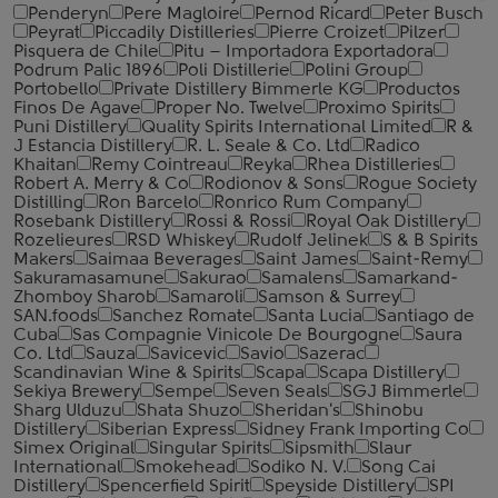
Penderyn
Pere Magloire
Pernod Ricard
Peter Busch
Peyrat
Piccadily Distilleries
Pierre Croizet
Pilzer
Pisquera de Chile
Pitu – Importadora Exportadora
Podrum Palic 1896
Poli Distillerie
Polini Group
Portobello
Private Distillery Bimmerle KG
Productos
Finos De Agave
Proper No. Twelve
Proximo Spirits
Puni Distillery
Quality Spirits International Limited
R &
J Estancia Distillery
R. L. Seale & Co. Ltd
Radico
Khaitan
Remy Cointreau
Reyka
Rhea Distilleries
Robert A. Merry & Co
Rodionov & Sons
Rogue Society
Distilling
Ron Barcelo
Ronrico Rum Company
Rosebank Distillery
Rossi & Rossi
Royal Oak Distillery
Rozelieures
RSD Whiskey
Rudolf Jelinek
S & B Spirits
Makers
Saimaa Beverages
Saint James
Saint-Remy
Sakuramasamune
Sakurao
Samalens
Samarkand-
Zhomboy Sharob
Samaroli
Samson & Surrey
SAN.foods
Sanchez Romate
Santa Lucia
Santiago de
Cuba
Sas Compagnie Vinicole De Bourgogne
Saura
Co. Ltd
Sauza
Savicevic
Savio
Sazerac
Scandinavian Wine & Spirits
Scapa
Scapa Distillery
Sekiya Brewery
Sempe
Seven Seals
SGJ Bimmerle
Sharg Ulduzu
Shata Shuzo
Sheridan's
Shinobu
Distillery
Siberian Express
Sidney Frank Importing Co
Simex Original
Singular Spirits
Sipsmith
Slaur
International
Smokehead
Sodiko N. V.
Song Cai
Distillery
Spencerfield Spirit
Speyside Distillery
SPI