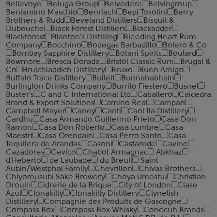
Bellevoye
Beluga Group
Belvedere
Belvingroup
Beniamino Maschio
Benriach
Bepi Tosolini
Berry
Brothers & Rudd
Beveland Distillers
Bisquit &
Dubouche
Black Forest Distillers
Blackadder
Blackforest
Blanton's Distilling
Bleeding Heart Rum
Company
Bocchino
Bodegas Barbadillo
Bolero & Co
Bombay Sapphire Distillery
Botani Spirits
Boulard
Bowmore
Bresca Dorada
Bristol Classic Rum
Brugal &
Co
Bruichladdich Distillery
Bruxo
Buen Amigo
Buffalo Trace Distillery
Bulleit
Bunnahabhain
Burlington Drinks Company
Burrito Fiestero
Busnel
Buster's
C and C International Ltd
Caballero
Caicedra
Brand & Export Solutions
Camino Real
Campari
Campbell Mayer
Caney
Canti
Caol Ila Distillery
Cardhu
Casa Armando Guillermo Prieto
Casa Don
Ramon
Casa Don Roberto
Casa Lumbre
Casa
Maestri
Casa Orendain
Casa Perro Santo
Casa
Tequilera de Arandas
Casoni
Castarede
Cavino
Cazadores
Cevico
Chabot Armagnac
Abkhaz
d'Heberto
de Laubade
du Breuil
Saint
Aubin/Westphal Family
Chevrillon
Chivas Brothers
Chiyomusubi Sake Brewery
Choya Umeshu
Christian
Drouin
Cidrerie de la Brique
City of London
Clase
Azul
Clonakilty
Clonakilty Distillery
Clynelish
Distillery
Compagnie des Produits de Gascogne
Compass Box
Compass Box Whisky
Conecuh Brands