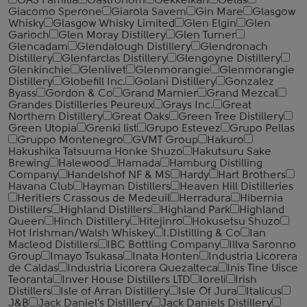
GAS Familia
Gastronom
Gekkeikan
Gelas
Giacomo Sperone
Giarola Savem
Gin Mare
Glasgow
Whisky
Glasgow Whisky Limited
Glen Elgin
Glen
Garioch
Glen Moray Distillery
Glen Turner
Glencadam
Glendalough Distillery
Glendronach
Distillery
Glenfarclas Distillery
Glengoyne Distillery
Glenkinchie
Glenlivet
Glenmorangie
Glenmorangie
Distillery
Globefill Inc.
Golani Distillery
Gonzalez
Byass
Gordon & Co
Grand Marnier
Grand Mezcal
Grandes Distilleries Peureux
Grays Inc.
Great
Northern Distillery
Great Oaks
Green Tree Distillery
Green Utopia
Grenki list
Grupo Estevez
Grupo Pellas
Gruppo Montenegro
GVMT Group
Hakuro
Hakushika Tatsuuma Honke Shuzo
Hakutsuru Sake
Brewing
Halewood
Hamada
Hamburg Distilling
Company
Handelshof NF & MS
Hardy
Hart Brothers
Havana Club
Hayman Distillers
Heaven Hill Distilleries
Heritiers Crassous de Medeuil
Herradura
Hibernia
Distillers
Highland Distillers
Highland Park
Highland
Queen
Hinch Distillery
Hitejinro
Hokusetsu Shuzo
Hot Irishman/Walsh Whiskey
I.Distilling & Co
Ian
Macleod Distillers
IBC Bottling Company
Illva Saronno
Group
Imayo Tsukasa
Inata Honten
Industria Licorera
de Caldas
Industria Licorera Quezalteca
Inis Tine Uisce
Teoranta
Inver House Distillers LTD
Ioreli
Irish
Distillers
Isle of Arran Distillery
Isle Of Jura
Italicus
J&B
Jack Daniel's Distillery
Jack Daniels Distillery