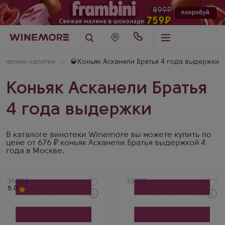
Крепкие напитки
🥃Коньяк Асканели Братья 4 года выдержки
Коньяк Асканели Братья
4 года выдержки
В каталоге винотеки Winemore вы можете купить по
цене от 676 ₽ коньяк Асканели Братья выдержкой 4
года в Москве.
Артикул
36002
Артикул
33397
5.0
Через 1-2 дня
Через 1-2 дня
Коньяк
Коньяк
Askaneli 4 Years Old
Askaneli 4 Years Old
Производитель
Производитель