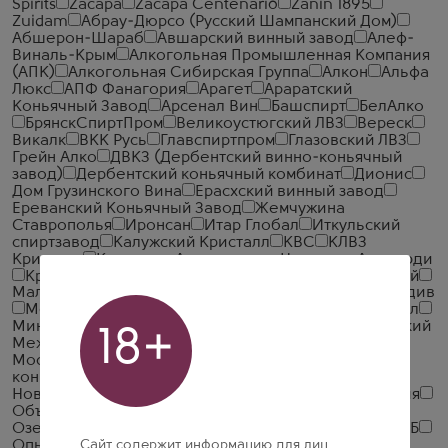
Spirits
Zacapa
Zacapa Centenario
Zanin 1895
Zuidam
Абрау-Дюрсо (Русский Шампанский Дом)
Абшерон-Шараб
Авшарский винный завод
Алеф-
Виналь-Крым
Алкогольная Промышленная Компания
(АПК)
Алкогольная Сибирская Группа
Алкон
Альфа
Люкс
АПФ Фанагория
Арагет
Араратский
Коньячный Завод
Арсенал Вин
Башспирт
БелАлко
БрянскСпиртПром
Великоустюгский ЛВЗ
Вереск
Викалк
ВКК Русь
Главспиртпром
Глазовский ЛВЗ
Грейн Алко
ДВКЗ (Дербентский винно-коньячный
завод)
Дербентский коньячный комбинат
Дионис
Дом Грузинского Вина
Ерасхский винный завод
Ереванский Коньячный Завод
Жемчужина
Ставрополья
Иронсан
Итар Глобал
Иткульский
спиртзавод
Калужский Кристалл
КВС
КЛВЗ
Кристалл
Компания Алкогольных Напитков Алаверди
Кристалл-Лефортово ГК
Ладога
ЛВЗ Московский
Малиновщизненский Спиртоводочный Завод Аквадив
Мердзаванский коньячный завод
Минск Кристалл
Минский завод виноградных вин
ММВЗ (Московский
18+
Межреспубликанский Винодельческий Завод)
Московский завод Кристалл
Мргашен Винно-
коньячный завод
Национал Алко
Нива
Новокубанское
Объединенная Водочная Компания
Объединенные Пензенские Водочные Заводы
Озерский спиртоводочный завод (ОСВЗ)
ООО ССБ
Сайт содержит информацию для лиц
Опытный завод НИВА
Первомайский
Первый