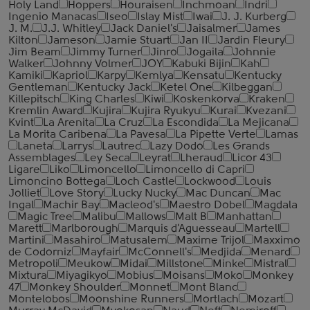
Holy Land
Hoppers
Houraisen
Inchmoan
Indri
Ingenio Manacas
Iseo
Islay Mist
Iwai
J. J. Kurberg
J. M.
J.J. Whitley
Jack Daniel's
Jaisalmer
James
Kilton
Jameson
Jamie Stuart
Jan II
Jardin Fleury
Jim Beam
Jimmy Turner
Jinro
Jogaila
Johnnie
Walker
Johnny Volmer
JOY
Kabuki Bijin
Kah
Kamiki
Kapriol
Karpy
Kemlya
Kensatu
Kentucky
Gentleman
Kentucky Jack
Ketel One
Kilbeggan
Killepitsch
King Charles
Kiwi
Koskenkorva
Kraken
Kremlin Award
Kujira
Kujira Ryukyu
Kurai
Kvezani
Kvint
La Arenita
La Cruz
La Escondida
La Mejicana
La Morita Caribena
La Pavesa
La Pipette Verte
Lamas
Laneta
Larrys
Lautrec
Lazy Dodo
Les Grands
Assemblages
Ley Seca
Leyrat
Lheraud
Licor 43
Ligare
Liko
Limoncello
Limoncello di Capri
Limoncino Bottega
Loch Castle
Lockwood
Louis
Jolliet
Love Story
Lucky Nucky
Mac Duncan
Mac
Ingal
Machir Bay
Macleod's
Maestro Dobel
Magdala
Magic Tree
Malibu
Mallows
Malt B
Manhattan
Marett
Marlborough
Marquis d'Aguesseau
Martell
Martini
Masahiro
Matusalem
Maxime Trijol
Maxximo
de Codorniz
Mayfair
McConnell's
Medjida
Menard
Metropoli
Meukow
Midai
Millstone
Minke
Mistral
Mixtura
Miyagikyo
Mobius
Moisans
Moko
Monkey
47
Monkey Shoulder
Monnet
Mont Blanc
Montelobos
Moonshine Runners
Mortlach
Mozart