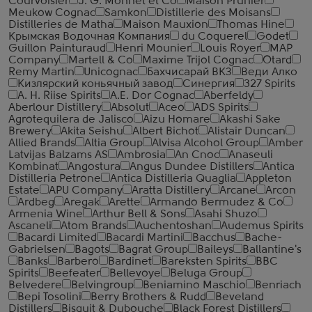
Courvoisier
J. G. Monnet et Co
Maison Prunier
Meukow Cognac
Samkon
Distillerie des Moisans
Distilleries de Matha
Maison Mauxion
Thomas Hine
Крымская Водочная Компания
du Coquerel
Godet
Guillon Painturaud
Henri Mounier
Louis Royer
MAP
Company
Martell & Co
Maxime Trijol Cognac
Otard
Remy Martin
Unicognac
Бахчисарай ВКЗ
Веди Алко
Кизлярский коньячный завод
Синергия
327 Spirits
A. H. Riise Spirits
A.E. Dor Cognac
Aberfeldy
Aberlour Distillery
Absolut
Aceo
ADS Spirits
Agrotequilera de Jalisco
Aizu Homare
Akashi Sake
Brewery
Akita Seishu
Albert Bichot
Alistair Duncan
Allied Brands
Altia Group
Alvisa Alcohol Group
Amber
Latvijas Balzams AS
Ambrosia
An Cnoc
Anaseuli
Kombinat
Angostura
Angus Dundee Distillers
Antica
Distilleria Petrone
Antica Distilleria Quaglia
Appleton
Estate
APU Company
Aratta Distillery
Arcane
Arcon
Ardbeg
Aregak
Arette
Armando Bermudez & Co
Armenia Wine
Arthur Bell & Sons
Asahi Shuzo
Ascaneli
Atom Brands
Auchentoshan
Audemus Spirits
Bacardi Limited
Bacardi Martini
Bacchus
Bache-
Gabrielsen
Bagots
Bagrat Group
Baileys
Ballantine's
Banks
Barbero
Bardinet
Bareksten Spirits
BBC
Spirits
Beefeater
Bellevoye
Beluga Group
Belvedere
Belvingroup
Beniamino Maschio
Benriach
Bepi Tosolini
Berry Brothers & Rudd
Beveland
Distillers
Bisquit & Dubouche
Black Forest Distillers