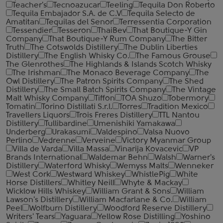
Teacher's
Tecnoazucar
Teeling
Tequila Don Roberto
Tequila Embajador S.A. de C.V
Tequila Selecto de
Amatitan
Tequilas del Senor
Terressentia Corporation
Tessendier
Tesseron
ThaiBev
That Boutique-Y Gin
Company
That Boutique-Y Rum Company
The Bitter
Truth
The Cotswolds Distillery
The Dublin Liberties
Distillery
The English Whisky Co.
The Famous Grouse
The Glenrothes
The Highlands & Islands Scotch Whisky
The Irishman
The Monaco Beverage Company
The
Owl Distillery
The Patron Spirits Company
The Shed
Distillery
The Small Batch Spirits Company
The Vintage
Malt Whisky Company
Tiffon
TOA Shuzo
Tobermory
Tomatin
Torino Distillati S.r.l.
Torres
Tradition Mexico
Travellers Liquors
Trois Freres Distillery
TTL Nantou
Distillery
Tullibardine
Umenishiki Yamakawa
Underberg
Urakasumi
Valdespino
Valsa Nuovo
Perlino
Vedrenne
Verveine
Victory Myanmar Group
Villa de Varda
Villa Massa
Vinarija Kovacevic
VP
Brands International
Waldemar Behn
Walsh
Warner's
Distillery
Waterford Whisky
Wemyss Malts
Wenneker
West Cork
Westward Whiskey
WhistlePig
White
Horse Distillers
Whitley Neill
Whyte & Mackay
Wicklow Hills Whiskey
William Grant & Sons
William
Lawson's Distillery
William Macfarlane & Co.
William
Peel
Wolfburn Distillery
Woodford Reserve Distillery
Writers' Tears
Yaguara
Yellow Rose Distilling
Yoshino