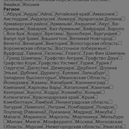
Эстония
ЮАР
Южная Корея
Южная Осетия
Ямайка
Япония
Регион
Абруа
Аидзу
Айла
Алтайский край
Амазония
Амстердам
Андалусия
Анжера
Араратская Долина
Армавирский район
Арманьяк
Ахашени
Ахус
Ба-
Арманьяк
Бавария
Баз-Арманьяк
Байррада
Бароло
Бон Буа
Бордо
Бретань
Броксберн
Бургундия
Валул луй Траян
Вашингтон
Великий Новгород
Венето
Венеция
Виктория
Вологодская область
Воронежская область
Восточное побережье
Вудфорд
Гавана
Гасконь
Глазго
Гран Фин Шампань
Гранд Шампань
Графство Антрим
Графство Даун
Графство Корк
Графство Уэстмит
Гурия
Гурия /
Озургети
Дагестан
Демерара
Дербент
Долина
Эльки
Дублин
Дуранго
Ереван
Зальцбург
Западное Высокогорье
Ивановская Область
Йонедзава
Казань
Калабрия
Калининград
Кампания
Карловы Вары
Каталония
Кахетия
Кентукки
Киото
Кодру
Кокимбо
Коньяк
Копенгаген
Краснодарский край
Крым
Кэмпбелтаун
Ламбей
Ленинградская область
Лигурия
Лимпопо
Литрим
Ломбардия
Лондон
Лоуленд (Равнина)
Луизиана
Мадрид
Макуба
Малага
Мариинск
Марсель
Мартиника
Мельбурн
Милан
Мияги
Монферрато
Москва
Московская
Область
Мурсия
Нижегородская область
Ниигата