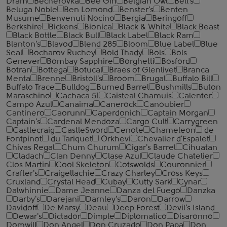
Dram
Becherovka
Bee Gin
Belgian Owl
Bell's
Beluga Noble
Ben Lomond
Benster's
Benten
Musume
Benvenuti Nocino
Bergia
Beringoff
Berkshire
Bickens
Bionica
Black & White
Black Beast
Black Bottle
Black Bull
Black Label
Black Ram
Blanton's
Blavod
Blend 285
Bloom
Blue Label
Blue
Seal
Bocharov Ruchey
Bold Thady
Bols
Bols
Genever
Bombay Sapphire
Borghetti
Bosford
Botran
Bottega
Botucal
Braes of Glenlivet
Branca
Menta
Brenne
Bristoll's
Broom
Brugal
Buffalo Bill
Buffalo Trace
Bulldog
Burned Barrel
Bushmills
Buton
Maraschino
Cachaca 51
Caisteal Chamuis
Calenter
Campo Azul
Canaima
Canerock
Canoubier
Cantinero
Caorunn
Caperdonich
Captain Morgan
Captain's
Cardenal Mendoza
Cargo Cult
Carrygreen
Castlecraig
CastleSword
Cenote
Chameleon
de
Fontpinot
du Tariquet
Orkhevi
Chevalier d'Espalet
Chivas Regal
Chum Churum
Cigar's Barrel
Cihuatan
Cladach
Clan Denny
Clase Azul
Claude Chatelier
Clos Martin
Cool Skeleton
Cotswolds
Couronnier
Crafter's
Craigellachie
Crazy Charley
Cross Keys
Cruxland
Crystal Head
Cubay
Cutty Sark
Cynar
Dalwhinnie
Dame Jeanne
Danza del Fuego
Danzka
Darby's
Darejani
Darnley's
Daron
Darrow
Davidoff
De Marsy
Deau
Deep Forest
Devil's Island
Dewar's
Dictador
Dimple
Diplomatico
Disaronno
Domwill
Don Angel
Don Cruzado
Don Papa
Don