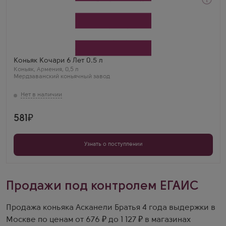
Коньяк
Kochari 6 Years Old
Производитель
Мердзаванский коньячный завод
Бренд
Кочари
Выдержка
Коньяк Кочари 6 Лет 0.5 л
6 лет
Коньяк
,
Армения
,
0,5 л
Мердзаванский коньячный завод
581
Узнать о поступлении
Продажи под контролем ЕГАИС
Продажа коньяка Асканели Братья 4 года выдержки в
Москве по ценам от 676 ₽ до 1 127 ₽ в магазинах