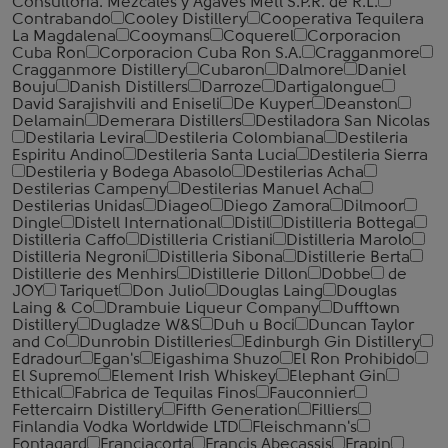
Consultoria. Mezcales y Agaves Metl S.P.R. de R.L.
Contrabando
Cooley Distillery
Cooperativa Tequilera
La Magdalena
Cooymans
Coquerel
Corporacion
Cuba Ron
Corporacion Cuba Ron S.A.
Cragganmore
Cragganmore Distillery
Cubaron
Dalmore
Daniel
Bouju
Danish Distillers
Darroze
Dartigalongue
David Sarajishvili and Eniseli
De Kuyper
Deanston
Delamain
Demerara Distillers
Destiladora San Nicolas
Destilaria Levira
Destileria Colombiana
Destileria
Espiritu Andino
Destileria Santa Lucia
Destileria Sierra
Destileria y Bodega Abasolo
Destilerias Acha
Destilerias Campeny
Destilerias Manuel Acha
Destilerias Unidas
Diageo
Diego Zamora
Dilmoor
Dingle
Distell International
Distil
Distilleria Bottega
Distilleria Caffo
Distilleria Cristiani
Distilleria Marolo
Distilleria Negroni
Distilleria Sibona
Distillerie Berta
Distillerie des Menhirs
Distillerie Dillon
Dobbe
de
JOY
Tariquet
Don Julio
Douglas Laing
Douglas
Laing & Co
Drambuie Liqueur Company
Dufftown
Distillery
Dugladze W&S
Duh u Boci
Duncan Taylor
and Co
Dunrobin Distilleries
Edinburgh Gin Distillery
Edradour
Egan's
Eigashima Shuzo
El Ron Prohibido
El Supremo
Element Irish Whiskey
Elephant Gin
Ethical
Fabrica de Tequilas Finos
Fauconnier
Fettercairn Distillery
Fifth Generation
Filliers
Finlandia Vodka Worldwide LTD
Fleischmann's
Fontagard
Franciacorta
Francis Abecassis
Frapin