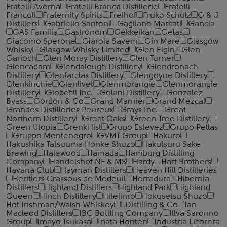
Fratelli Averna
Fratelli Branca Distillerie
Fratelli
‎Francoli
Fraternity Spirits
Freihof
Fruko Schulz
G & J
Distillers
Gabriello Santoni
Gagliano Marcati
Gancia
GAS Familia
Gastronom
Gekkeikan
Gelas
Giacomo Sperone
Giarola Savem
Gin Mare
Glasgow
Whisky
Glasgow Whisky Limited
Glen Elgin
Glen
Garioch
Glen Moray Distillery
Glen Turner
Glencadam
Glendalough Distillery
Glendronach
Distillery
Glenfarclas Distillery
Glengoyne Distillery
Glenkinchie
Glenlivet
Glenmorangie
Glenmorangie
Distillery
Globefill Inc.
Golani Distillery
Gonzalez
Byass
Gordon & Co
Grand Marnier
Grand Mezcal
Grandes Distilleries Peureux
Grays Inc.
Great
Northern Distillery
Great Oaks
Green Tree Distillery
Green Utopia
Grenki list
Grupo Estevez
Grupo Pellas
Gruppo Montenegro
GVMT Group
Hakuro
Hakushika Tatsuuma Honke Shuzo
Hakutsuru Sake
Brewing
Halewood
Hamada
Hamburg Distilling
Company
Handelshof NF & MS
Hardy
Hart Brothers
Havana Club
Hayman Distillers
Heaven Hill Distilleries
Heritiers Crassous de Medeuil
Herradura
Hibernia
Distillers
Highland Distillers
Highland Park
Highland
Queen
Hinch Distillery
Hitejinro
Hokusetsu Shuzo
Hot Irishman/Walsh Whiskey
I.Distilling & Co
Ian
Macleod Distillers
IBC Bottling Company
Illva Saronno
Group
Imayo Tsukasa
Inata Honten
Industria Licorera