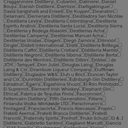
Cragganmore Distillery
Cubaron
Dalmore
Daniel
Bouju
Danish Distillers
Darroze
Dartigalongue
David Sarajishvili and Eniseli
De Kuyper
Deanston
Delamain
Demerara Distillers
Destiladora San Nicolas
Destilaria Levira
Destileria Colombiana
Destileria
Espiritu Andino
Destileria Santa Lucia
Destileria Sierra
Destileria y Bodega Abasolo
Destilerias Acha
Destilerias Campeny
Destilerias Manuel Acha
Destilerias Unidas
Diageo
Diego Zamora
Dilmoor
Dingle
Distell International
Distil
Distilleria Bottega
Distilleria Caffo
Distilleria Cristiani
Distilleria Marolo
Distilleria Negroni
Distilleria Sibona
Distillerie Berta
Distillerie des Menhirs
Distillerie Dillon
Dobbe
de
JOY
Tariquet
Don Julio
Douglas Laing
Douglas
Laing & Co
Drambuie Liqueur Company
Dufftown
Distillery
Dugladze W&S
Duh u Boci
Duncan Taylor
and Co
Dunrobin Distilleries
Edinburgh Gin Distillery
Edradour
Egan's
Eigashima Shuzo
El Ron Prohibido
El Supremo
Element Irish Whiskey
Elephant Gin
Ethical
Fabrica de Tequilas Finos
Fauconnier
Fettercairn Distillery
Fifth Generation
Filliers
Finlandia Vodka Worldwide LTD
Fleischmann's
Fontagard
Franciacorta
Francis Abecassis
Frapin
Fratelli Averna
Fratelli Branca Distillerie
Fratelli
‎Francoli
Fraternity Spirits
Freihof
Fruko Schulz
G & J
Distillers
Gabriello Santoni
Gagliano Marcati
Gancia