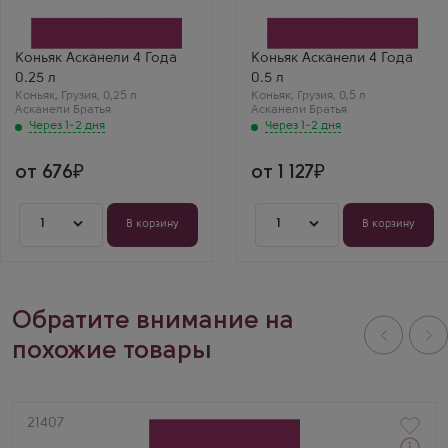
Асканели Братья
Асканели Братья
Бренд
Бренд
Askaneli
Askaneli
Выдержка
Выдержка
Коньяк Асканели 4 Года
Коньяк Асканели 4 Года
4 года
4 года
0.25 л
0.5 л
Мария
Коньяк
,
Грузия
,
0,25 л
Коньяк
,
Грузия
,
0,5 л
Асканели 4 года
Асканели Братья
Асканели Братья
0.25 — приятный,
Через 1-2 дня
фруктовый, с лёгкой
Через 1-2 дня
сладостью.
Подходит даже
новичкам. Удобный
от 676
от 1 127
формат.
1
1
В корзину
В корзину
Обратите внимание на
похожие товары
Артикул
21407