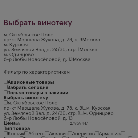
Выбрать винотеку
м. Октябрьское Поле
пр-кт Маршала Жукова, д. 78, к. 3
Москва
м. Курская
ул. Земляной Вал, д. 24/30, стр. 1
Москва
м. Одинцово
б-р Любы Новосёловой, д. 13
Москва
Фильтр по характеристикам
Акционные товары
Забрать сегодня
Только товары в наличии
Выбрать винотеку
м. Октябрьское Поле
пр-кт Маршала Жукова. д. 78. к. 3
м. Курская
ул. Земляной Вал. д. 24/30. стр. 1
м. Одинцово
б-р Любы Новосёловой. д. 13
Цена
Тип товара
Коньяк
Абсент
Аквавит
Аперитив
Арманьяк