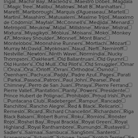
Ingal
Machir Bay
Macleod's
Maestro Dobel
Magdala
Magic Tree
Malibu
Mallows
Malt B
Manhattan
Marett
Marlborough
Marquis d'Aguesseau
Martell
Martini
Masahiro
Matusalem
Maxime Trijol
Maxximo
de Codorniz
Mayfair
McConnell's
Medjida
Menard
Metropoli
Meukow
Midai
Millstone
Minke
Mistral
Mixtura
Miyagikyo
Mobius
Moisans
Moko
Monkey
47
Monkey Shoulder
Monnet
Mont Blanc
Montelobos
Moonshine Runners
Mortlach
Mozart
Murray McDavid
Myokosan
Naud
Neft
Nemiroff
Nestville
Newton
Ninth Wave
Normindia
Nucky
Thompson
OakHeart
Old Ballantruan
Old Gyumri
Old Hunter's
Old Mull
Old Pilot's
Old Smuggler
Omar
Onza
Ora
Orloff
Orran
Orthodox
Osmoz
Oxenham
Pachuca
Paddy
Padre Azul
Pages
Parati
Parka
Passoa
Patron
Paul John
Pearse
Peat
Chimney
Perro de San Juan
Phraya
Pierre Ferrand
Pierre Vallet
Plantation
Planty
Powers
Presidente
Prince Hubert de Polignac
Prohibido
Proud Irish
Puni
Puntacana Club
Radeberger
Rampur
Rancado
Ranchitos
Rancho Alegre
Red & Black
Relicario
Remeslo
Ricard
Richard Chancellor
Richardson
Riga
Black Balsam
Robert Burns
Roku
Romios
Rooster
Rojo
Roshel Bay
Royal Brackla
Royal Green
Royal
Highland
Royal Ranthambore
Rumundo
Rustaveli
Sadler's
Saimaa
Sambuca
SangSom
Santero