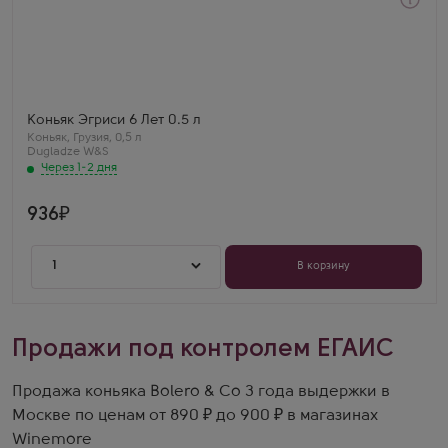
Через 1-2 дня
Коньяк
Egrisi 6 Years Old
Производитель
Dugladze W&S
Выдержка
6 лет
Константин Сорокин
Коньяк Эгриси 6 Лет 0.5 л
Эгриси 6 лет — насыщенный, сухофруктовый вкус!
Коньяк
,
Грузия
,
0,5 л
Дуб, ваниль, лёгкая горчинка. Отличное
Dugladze W&S
соотношение цена/качество. Удивил за такую цену.
Через 1-2 дня
936
1
В корзину
Продажи под контролем ЕГАИС
Продажа коньяка Bolero & Co 3 года выдержки в
Москве по ценам от 890 ₽ до 900 ₽ в магазинах
Winemore