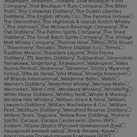
Tessendier
Tesseron
ThaiBev
That Boutique-Y Gin
Company
That Boutique-Y Rum Company
The Bitter
Truth
The Cotswolds Distillery
The Dublin Liberties
Distillery
The English Whisky Co.
The Famous Grouse
The Glenrothes
The Highlands & Islands Scotch Whisky
The Irishman
The Monaco Beverage Company
The
Owl Distillery
The Patron Spirits Company
The Shed
Distillery
The Small Batch Spirits Company
The Vintage
Malt Whisky Company
Thomas Hine
Tiffon
TOA Shuzo
Tobermory
Tomatin
Torino Distillati S.r.l.
Torres
Tradition Mexico
Travellers Liquors
Trois Freres
Distillery
TTL Nantou Distillery
Tullibardine
Umenishiki
Yamakawa
Underberg
Urakasumi
Valdespino
Valsa
Nuovo Perlino
Vedrenne
Verveine
Victory Myanmar
Group
Villa de Varda
Villa Massa
Vinarija Kovacevic
VP Brands International
Waldemar Behn
Walsh
Warner's Distillery
Waterford Whisky
Wemyss Malts
Wenneker
West Cork
Westward Whiskey
WhistlePig
White Horse Distillers
Whitley Neill
Whyte & Mackay
Wicklow Hills Whiskey
William Grant & Sons
William
Lawson's Distillery
William Macfarlane & Co.
William
Peel
Wolfburn Distillery
Woodford Reserve Distillery
Writers' Tears
Yaguara
Yellow Rose Distilling
Yoshino
Spirits
Zacapa
Zacapa Centenario
Zanin 1895
Zuidam
Абрау-Дюрсо (Русский Шампанский Дом)
Авшарский винный завод
Алеф-Виналь-Крым
Алкогольная Промышленная Компания (АПК)