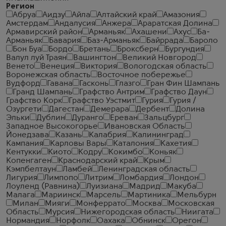
Регион
Абруа
Аидзу
Айла
Алтайский край
Амазония
Амстердам
Андалусия
Анжера
Араратская Долина
Армавирский район
Арманьяк
Ахашени
Ахус
Ба-
Арманьяк
Бавария
Баз-Арманьяк
Байррада
Бароло
Бон Буа
Бордо
Бретань
Броксберн
Бургундия
Валул луй Траян
Вашингтон
Великий Новгород
Венето
Венеция
Виктория
Вологодская область
Воронежская область
Восточное побережье
Вудфорд
Гавана
Гасконь
Глазго
Гран Фин Шампань
Гранд Шампань
Графство Антрим
Графство Даун
Графство Корк
Графство Уэстмит
Гурия
Гурия /
Озургети
Дагестан
Демерара
Дербент
Долина
Эльки
Дублин
Дуранго
Ереван
Зальцбург
Западное Высокогорье
Ивановская Область
Йонедзава
Казань
Калабрия
Калининград
Кампания
Карловы Вары
Каталония
Кахетия
Кентукки
Киото
Кодру
Кокимбо
Коньяк
Копенгаген
Краснодарский край
Крым
Кэмпбелтаун
Ламбей
Ленинградская область
Лигурия
Лимпопо
Литрим
Ломбардия
Лондон
Лоуленд (Равнина)
Луизиана
Мадрид
Макуба
Малага
Мариинск
Марсель
Мартиника
Мельбурн
Милан
Мияги
Монферрато
Москва
Московская
Область
Мурсия
Нижегородская область
Ниигата
Нормандия
Норфолк
Оахака
Обнинск
Орегон