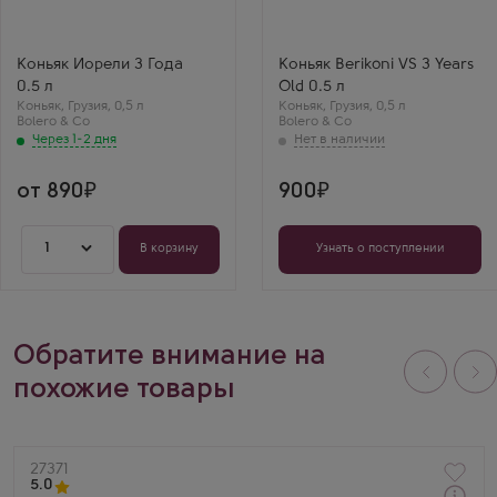
Bolero & Co
Bolero & Co
Бренд
Бренд
Иорели
Берикони
Выдержка
Выдержка
Коньяк Иорели 3 Года
Коньяк Berikoni VS 3 Years
3 года
3 года
0.5 л
Old 0.5 л
Игорь М.
Коньяк
,
Грузия
,
0,5 л
Коньяк
,
Грузия
,
0,5 л
Классический
Bolero & Co
Bolero & Co
цветочный аромат с
Через 1-2 дня
легким медовым
подтоном. Пьется
легко, оставляя
приятную свежесть.
от 890
900
1
В корзину
Узнать о поступлении
Обратите внимание на
похожие товары
Артикул
27371
5.0