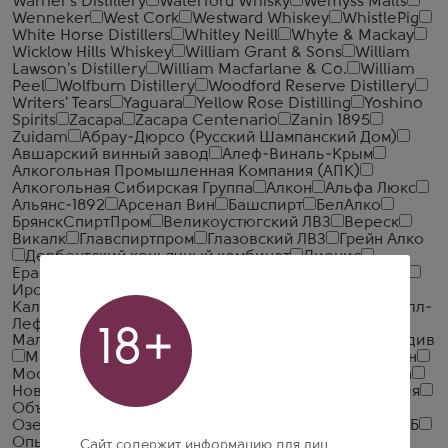
Warner's Distillery
Waterford Whisky
Wemyss Malts
Wenneker
West Cork
Westward Whiskey
WhistlePig
White Horse Distillers
Whitley Neill
Whyte & Mackay
Wicklow Hills Whiskey
William Grant & Sons
William
Lawson's Distillery
William Macfarlane & Co.
William
Peel
Wolfburn Distillery
Woodford Reserve Distillery
Writers' Tears
Yaguara
Yellow Rose Distilling
Yoshino
Spirits
Zacapa
Zacapa Centenario
Zanin 1895
Zuidam
Абрау-Дюрсо (Русский Шампанский Дом)
Авшарский винный завод
Алеф-Виналь-Крым
Алкогольная Промышленная Компания (АПК)
Алкогольная Сибирская Группа
Алкон
Альфа Люкс
Альянс-1892
Арсенал Вин
Башспирт
БелАлко
БрянскСпиртПром
Великоустюгский ЛВЗ
Вереск
Викалк
Главспиртпром
Глазовский ЛВЗ
Грейн Алко
Дербентский коньячный комбинат
Дионис
Ерасхский винный завод
Жемчужина Ставрополья
Иронсан
Итар Глобал
Иткульский спиртзавод
Калужский Кристалл
КВС
КЛВЗ Кристалл
Кристалл-
Лефортово ГК
Ладога
ЛВЗ Московский
18+
Малиновщизненский Спиртоводочный Завод Аквадив
Минск Кристалл
Минский завод виноградных вин
Московский завод Кристалл
Национал Алко
Нива
Новокубанское
Объединенная Водочная Компания
Объединенные Пензенские Водочные Заводы
Озерский спиртоводочный завод (ОСВЗ)
ООО ССБ
Опытный завод НИВА
Первомайский
Первый
Сайт содержит информацию для лиц