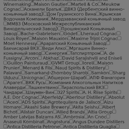
Winemaking
Maison Gautier
Martell & Co
Meukow
Cognac
Асканели Братья
ДВКЗ (Дербентский винно-
коньячный завод)
Дом Грузинского Вина
Крымская
Водочная Компания
Мердзаванский коньячный завод
ММВЗ (Московский Межреспубликанский
Винодельческий Завод)
Прошянский Коньячный
Завод
Bache-Gabrielsen
Godet
Lheraud Cognac
Louis Royer
Maison Mauxion
Maxime Trijol Cognac
Moet Hennessy
Араратский Коньячный Завод
Бахчисарай ВКЗ
Веди Алко
Мргашен Винно-
коньячный завод
Синергия
Татспиртпром
A. de
Fussigny
Arcon
Abkhaz
David Sarajishvili and Eniseli
Guillon Painturaud
GVMT Group
Ioreli
Maison
Prunier
Menard & Fils
Naud Spirits & Distillery
Palavani
Samarkand-Zhomboy Sharob
Samkon
Sharg
Ulduzu
Unicognac
Абшерон-Шараб
АПФ Фанагория
Арагет
ВКК Русь
Компания Алкогольных Напитков
Алаверди
Ташкентвино
Тираспольский ВКЗ
Чандари
Шаумян-Вин
327 Spirits
A. H. Riise Spirits
A.E. Dor Cognac
Aberfeldy
Aberlour Distillery
Absolut
Aceo
ADS Spirits
Agrotequilera de Jalisco
Aizu
Homare
Akashi Sake Brewery
Akita Seishu
Albert
Bichot
Alistair Duncan
Allied Brands
Altia Group
Amber Latvijas Balzams AS
Ambrosia
An Cnoc
Anaseuli Kombinat
Angostura
Angus Dundee Distillers
Antica Distilleria Petrone
Antica Distilleria Quaglia