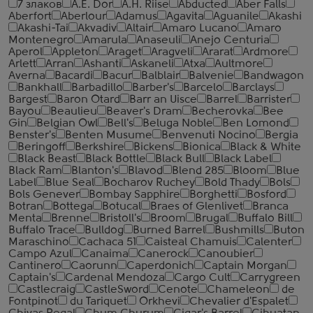
7 злаков
A.E. Dor
A.H. Riise
Abducted
Aber Falls
Aberfort
Aberlour
Adamus
Agavita
Aguanile
Akashi
Akashi-Tai
Akvadiv
Altair
Amaro Lucano
Amaro
Montenegro
Amarula
Anaseuli
Anejo Centuria
Aperol
Appleton
Araget
Aragveli
Ararat
Ardmore
Arlett
Arran
Ashanti
Askaneli
Atxa
Aultmore
Averna
Bacardi
Bacur
Balblair
Balvenie
Bandwagon
Bankhall
Barbadillo
Barber's
Barcelo
Barclays
Bargest
Baron Otard
Barr an Uisce
Barrel
Barrister
Bayou
Beaulieu
Beaver's Dram
Becherovka
Bee
Gin
Belgian Owl
Bell's
Beluga Noble
Ben Lomond
Benster's
Benten Musume
Benvenuti Nocino
Bergia
Beringoff
Berkshire
Bickens
Bionica
Black & White
Black Beast
Black Bottle
Black Bull
Black Label
Black Ram
Blanton's
Blavod
Blend 285
Bloom
Blue
Label
Blue Seal
Bocharov Ruchey
Bold Thady
Bols
Bols Genever
Bombay Sapphire
Borghetti
Bosford
Botran
Bottega
Botucal
Braes of Glenlivet
Branca
Menta
Brenne
Bristoll's
Broom
Brugal
Buffalo Bill
Buffalo Trace
Bulldog
Burned Barrel
Bushmills
Buton
Maraschino
Cachaca 51
Caisteal Chamuis
Calenter
Campo Azul
Canaima
Canerock
Canoubier
Cantinero
Caorunn
Caperdonich
Captain Morgan
Captain's
Cardenal Mendoza
Cargo Cult
Carrygreen
Castlecraig
CastleSword
Cenote
Chameleon
de
Fontpinot
du Tariquet
Orkhevi
Chevalier d'Espalet