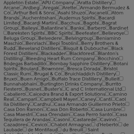
Appleton Estate
APU Company
Aratta Distillery
Arcane
Ardbeg
Aregak
Arette
Armando Bermudez &
Co
Arthur Bell & Sons
Asahi Shuzo
Ascaneli
Atom
Brands
Auchentoshan
Audemus Spirits
Bacardi
Limited
Bacardi Martini
Bacchus
Bagots
Bagrat
Group
Baileys
Ballantine's
Banks
Barbero
Bardinet
Bareksten Spirits
BBC Spirits
Beefeater
Bellevoye
Beluga Group
Belvedere
Belvingroup
Beniamino
Maschio
Benriach
Bepi Tosolini
Berry Brothers &
Rudd
Beveland Distillers
Bisquit & Dubouche
Black
Forest Distillers
Blackadder
Blackforest
Blanton's
Distilling
Bleeding Heart Rum Company
Bocchino
Bodegas Barbadillo
Bombay Sapphire Distillery
Botani
Spirits
Boulard
Bowmore
Bresca Dorada
Bristol
Classic Rum
Brugal & Co
Bruichladdich Distillery
Bruxo
Buen Amigo
Buffalo Trace Distillery
Bulleit
Bunnahabhain
Burlington Drinks Company
Burrito
Fiestero
Busnel
Buster's
C and C International Ltd
Caballero
Caicedra Brand & Export Solutions
Camino
Real
Campari
Campbell Mayer
Caney
Canti
Caol
Ila Distillery
Cardhu
Casa Armando Guillermo Prieto
Casa Don Ramon
Casa Don Roberto
Casa Lumbre
Casa Maestri
Casa Orendain
Casa Perro Santo
Casa
Tequilera de Arandas
Casoni
Castarede
Cavino
Cazadores
Cevico
Chabot Armagnac
d'Heberto
de
Laubade
de Montifaud
du Breuil
Saint