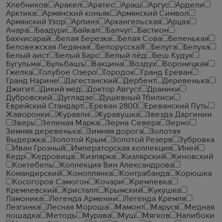
Хлебников
Аракел
Аратес
Араш
Аргус
Ардели
Арктика
Армянский коньяк
Армянский Символ
Армянский Узор
Арпинэ
Архангельская
Арцах
Ачара
Баадури
Байкал
Балчуг
Бастион
Бахчисарай
Белая Березка
Белая Сова
Беленькая
Беловежская Ледяная
БелорусскаЯ
Белуга
Белуха
Белый аист
Белый Барс
Белый лёд
Беш Кудук
Бугульма
Бульбашъ
Вакцина
Воздух
Воронецкая
Гжелка
Голубое Озеро
Городок
Гранд Ереван
Гранд Нарине
Дагестанский
Дербент
Деревенька
Джигит
Дикий мед
Доктор Август
Драники
Дубровский
Дугладзе
Душевный Тбилиси
Еврейский Стандарт
Ереван 2800
Ереванский Путь
Жаворонки
Журавли
Журавушка
Звезда Даргинии
Зверь
Зеленая Марка
Зерна Севера
Зерно
Зимняя деревенька
Зимняя дорога
Золотая
Выдержка
Золотой Крым
Золотой Резерв
Зубровка
Иван Грозный
Императорская коллекция
Иней
Кедр
Кедровица
Кизлярка
Кизлярский
Киновский
Коктебель
Коллекция Вин Александрова
Командирский
Коноплянка
Контрабанда
Корюшка
Косогоров Самогон
Кочари
Кремлевка
Кремлевский
Кристалл
Крымский
Кукушка
Ламоника
Легенда Армении
Легенда Кремля
Лезгинка
Лесная Мороша
Мамонт
Маруся
Медная
лошадка
Методъ
Мурава
Муш
Мягков
Налибоки