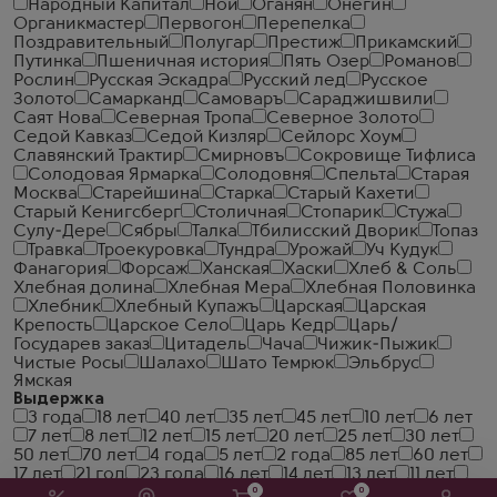
Народный Капитал
Ной
Оганян
Онегин
Органикмастер
Первогон
Перепелка
Поздравительный
Полугар
Престиж
Прикамский
Путинка
Пшеничная история
Пять Озер
Романов
Рослин
Русская Эскадра
Русский лед
Русское
Золото
Самарканд
Самоваръ
Сараджишвили
Саят Нова
Северная Тропа
Северное Золото
Седой Кавказ
Седой Кизляр
Сейлорс Хоум
Славянский Трактир
Смирновъ
Сокровище Тифлиса
Солодовая Ярмарка
Солодовня
Спельта
Старая
Москва
Старейшина
Старка
Старый Кахети
Старый Кенигсберг
Столичная
Стопарик
Стужа
Сулу-Дере
Сябры
Талка
Тбилисский Дворик
Топаз
Травка
Троекуровка
Тундра
Урожай
Уч Кудук
Фанагория
Форсаж
Ханская
Хаски
Хлеб & Соль
Хлебная долина
Хлебная Мера
Хлебная Половинка
Хлебник
Хлебный Купажъ
Царская
Царская
Крепость
Царское Село
Царь Кедр
Царь/
Государев заказ
Цитадель
Чача
Чижик-Пыжик
Чистые Росы
Шалахо
Шато Темрюк
Эльбрус
Ямская
Выдержка
3 года
18 лет
40 лет
35 лет
45 лет
10 лет
6 лет
7 лет
8 лет
12 лет
15 лет
20 лет
25 лет
30 лет
50 лет
70 лет
4 года
5 лет
2 года
85 лет
60 лет
17 лет
21 год
23 года
16 лет
14 лет
13 лет
11 лет
80 лет
27 лет
9 лет
90 лет
36 лет
54 года
53
0
0