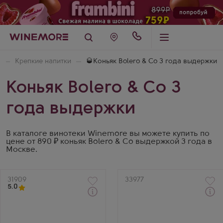
Крепкие напитки
🥃Коньяк Bolero & Co 3 года выдержки
Коньяк Bolero & Co 3
года выдержки
В каталоге винотеки Winemore вы можете купить по
цене от 890 ₽ коньяк Bolero & Co выдержкой 3 года в
Москве.
Артикул
31909
Артикул
33977
5.0
Через 1-2 дня
Коньяк
Коньяк
Ioreli 3 Years Old
Берикони ВС 3 Года
Производитель
Производитель