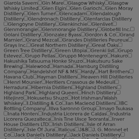
Giarola Savem
Gin Mare
Glasgow Whisky
Glasgow
Whisky Limited
Glen Elgin
Glen Garioch
Glen Moray
Distillery
Glen Turner
Glencadam
Glendalough
Distillery
Glendronach Distillery
Glenfarclas Distillery
Glengoyne Distillery
Glenkinchie
Glenlivet
Glenmorangie
Glenmorangie Distillery
Globefill Inc.
Golani Distillery
Gonzalez Byass
Gordon & Co
Grand
Marnier
Grand Mezcal
Grandes Distilleries Peureux
Grays Inc.
Great Northern Distillery
Great Oaks
Green Tree Distillery
Green Utopia
Grenki list
Grupo
Estevez
Grupo Pellas
Gruppo Montenegro
Hakuro
Hakushika Tatsuuma Honke Shuzo
Hakutsuru Sake
Brewing
Halewood
Hamada
Hamburg Distilling
Company
Handelshof NF & MS
Hardy
Hart Brothers
Havana Club
Hayman Distillers
Heaven Hill Distilleries
Henri Mounier
Heritiers Crassous de Medeuil
Herradura
Hibernia Distillers
Highland Distillers
Highland Park
Highland Queen
Hinch Distillery
Hitejinro
Hokusetsu Shuzo
Hot Irishman/Walsh
Whiskey
I.Distilling & Co
Ian Macleod Distillers
IBC
Bottling Company
Illva Saronno Group
Imayo Tsukasa
Inata Honten
Industria Licorera de Caldas
Industria
Licorera Quezalteca
Inis Tine Uisce Teoranta
Inver
House Distillers LTD
Irish Distillers
Isle of Arran
Distillery
Isle Of Jura
Italicus
J&B
J. G. Monnet et
Co
Jack Daniel's Distillery
Jack Daniels Distillery