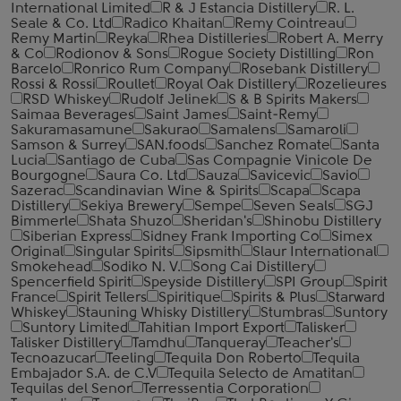
International Limited
R & J Estancia Distillery
R. L.
Seale & Co. Ltd
Radico Khaitan
Remy Cointreau
Remy Martin
Reyka
Rhea Distilleries
Robert A. Merry
& Co
Rodionov & Sons
Rogue Society Distilling
Ron
Barcelo
Ronrico Rum Company
Rosebank Distillery
Rossi & Rossi
Roullet
Royal Oak Distillery
Rozelieures
RSD Whiskey
Rudolf Jelinek
S & B Spirits Makers
Saimaa Beverages
Saint James
Saint-Remy
Sakuramasamune
Sakurao
Samalens
Samaroli
Samson & Surrey
SAN.foods
Sanchez Romate
Santa
Lucia
Santiago de Cuba
Sas Compagnie Vinicole De
Bourgogne
Saura Co. Ltd
Sauza
Savicevic
Savio
Sazerac
Scandinavian Wine & Spirits
Scapa
Scapa
Distillery
Sekiya Brewery
Sempe
Seven Seals
SGJ
Bimmerle
Shata Shuzo
Sheridan's
Shinobu Distillery
Siberian Express
Sidney Frank Importing Co
Simex
Original
Singular Spirits
Sipsmith
Slaur International
Smokehead
Sodiko N. V.
Song Cai Distillery
Spencerfield Spirit
Speyside Distillery
SPI Group
Spirit
France
Spirit Tellers
Spiritique
Spirits & Plus
Starward
Whiskey
Stauning Whisky Distillery
Stumbras
Suntory
Suntory Limited
Tahitian Import Export
Talisker
Talisker Distillery
Tamdhu
Tanqueray
Teacher's
Tecnoazucar
Teeling
Tequila Don Roberto
Tequila
Embajador S.A. de C.V
Tequila Selecto de Amatitan
Tequilas del Senor
Terressentia Corporation