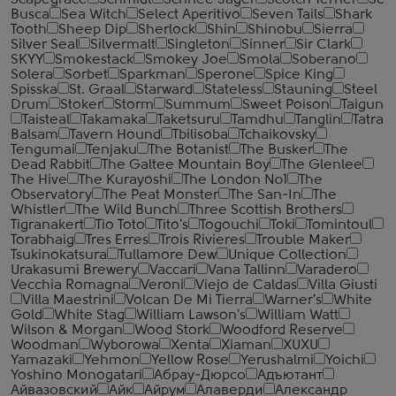
Scapegrace
Schmidt
Schnee Jager
Scotch Terrier
Se
Busca
Sea Witch
Select Aperitivo
Seven Tails
Shark
Tooth
Sheep Dip
Sherlock
Shin
Shinobu
Sierra
Silver Seal
Silvermalt
Singleton
Sinner
Sir Clark
SKYY
Smokestack
Smokey Joe
Smola
Soberano
Solera
Sorbet
Sparkman
Sperone
Spice King
Spisska
St. Graal
Starward
Stateless
Stauning
Steel
Drum
Stoker
Storm
Summum
Sweet Poison
Taigun
Taisteal
Takamaka
Taketsuru
Tamdhu
Tanglin
Tatra
Balsam
Tavern Hound
Tbilisoba
Tchaikovsky
Tengumai
Tenjaku
The Botanist
The Busker
The
Dead Rabbit
The Galtee Mountain Boy
The Glenlee
The Hive
The Kurayoshi
The London №1
The
Observatory
The Peat Monster
The San-In
The
Whistler
The Wild Bunch
Three Scottish Brothers
Tigranakert
Tio Toto
Tito's
Togouchi
Toki
Tomintoul
Torabhaig
Tres Erres
Trois Rivieres
Trouble Maker
Tsukinokatsura
Tullamore Dew
Unique Collection
Urakasumi Brewery
Vaccari
Vana Tallinn
Varadero
Vecchia Romagna
Veroni
Viejo de Caldas
Villa Giusti
Villa Maestrini
Volcan De Mi Tierra
Warner's
White
Gold
White Stag
William Lawson's
William Watt
Wilson & Morgan
Wood Stork
Woodford Reserve
Woodman
Wyborowa
Xenta
Xiaman
XUXU
Yamazaki
Yehmon
Yellow Rose
Yerushalmi
Yoichi
Yoshino Monogatari
Абрау-Дюрсо
Адъютант
Айвазовский
Айк
Айрум
Алаверди
Александр