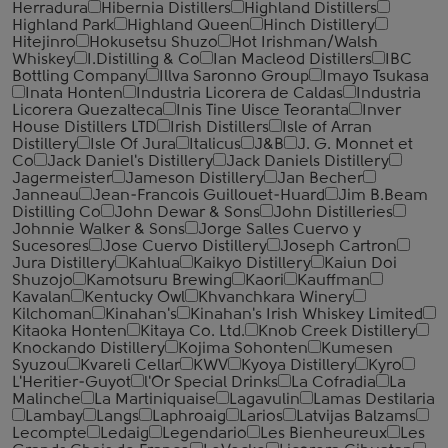
Herradura
Hibernia Distillers
Highland Distillers
Highland Park
Highland Queen
Hinch Distillery
Hitejinro
Hokusetsu Shuzo
Hot Irishman/Walsh
Whiskey
I.Distilling & Co
Ian Macleod Distillers
IBC
Bottling Company
Illva Saronno Group
Imayo Tsukasa
Inata Honten
Industria Licorera de Caldas
Industria
Licorera Quezalteca
Inis Tine Uisce Teoranta
Inver
House Distillers LTD
Irish Distillers
Isle of Arran
Distillery
Isle Of Jura
Italicus
J&B
J. G. Monnet et
Co
Jack Daniel's Distillery
Jack Daniels Distillery
Jagermeister
Jameson Distillery
Jan Becher
Janneau
Jean-Francois Guillouet-Huard
Jim B.Beam
Distilling Co
John Dewar & Sons
John Distilleries
Johnnie Walker & Sons
Jorge Salles Cuervo y
Sucesores
Jose Cuervo Distillery
Joseph Cartron
Jura Distillery
Kahlua
Kaikyo Distillery
Kaiun Doi
Shuzojo
Kamotsuru Brewing
Kaori
Kauffman
Kavalan
Kentucky Owl
Khvanchkara Winery
Kilchoman
Kinahan's
Kinahan's Irish Whiskey Limited
Kitaoka Honten
Kitaya Co. Ltd.
Knob Creek Distillery
Knockando Distillery
Kojima Sohonten
Kumesen
Syuzou
Kvareli Cellar
KWV
Kyoya Distillery
Kyro
L'Heritier-Guyot
l'Or Special Drinks
La Cofradia
La
Malinche
La Martiniquaise
Lagavulin
Lamas Destilaria
Lambay
Langs
Laphroaig
Larios
Latvijas Balzams
Lecompte
Ledaig
Legendario
Les Bienheureux
Les