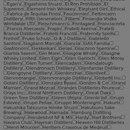
Egan's
Eigashima Shuzo
El Ron Prohibido
El
Supremo
Element Irish Whiskey
Elephant Gin
Ethical
Fabrica de Tequilas Finos
Fauconnier
Fettercairn
Distillery
Fifth Generation
Filliers
Finlandia Vodka
Worldwide LTD
Fleischmann's
Fontagard
Franciacorta
Francis Abecassis
Frapin
Fratelli Averna
Fratelli
Branca Distillerie
Fratelli ‎Francoli
Fraternity Spirits
Freihof
Fruko Schulz
G & J Distillers
Gabriello
Santoni
Gagliano Marcati
Gancia
GAS Familia
Gastronom
Gekkeikan
Gelas
Giacomo Sperone
Giarola Savem
Gin Mare
Glasgow Whisky
Glasgow
Whisky Limited
Glen Elgin
Glen Garioch
Glen Moray
Distillery
Glen Turner
Glencadam
Glendalough
Distillery
Glendronach Distillery
Glenfarclas Distillery
Glengoyne Distillery
Glenkinchie
Glenlivet
Glenmorangie
Glenmorangie Distillery
Globefill Inc.
Golani Distillery
Gonzalez Byass
Gordon & Co
Grand
Marnier
Grand Mezcal
Grandes Distilleries Peureux
Grays Inc.
Great Northern Distillery
Great Oaks
Green Tree Distillery
Green Utopia
Grenki list
Grupo
Estevez
Grupo Pellas
Gruppo Montenegro
Hakuro
Hakushika Tatsuuma Honke Shuzo
Hakutsuru Sake
Brewing
Halewood
Hamada
Hamburg Distilling
Company
Handelshof NF & MS
Hardy
Hart Brothers
Havana Club
Hayman Distillers
Heaven Hill Distilleries
Henri Mounier
Heritiers Crassous de Medeuil