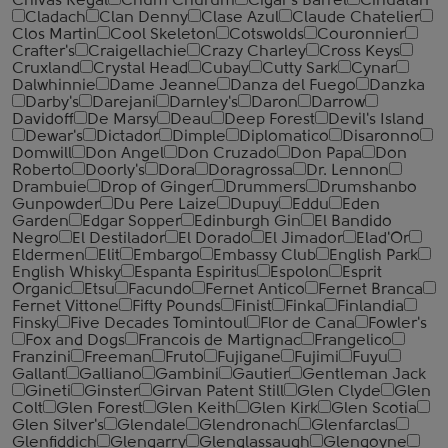
Chivas Regal
Chum Churum
Cigar's Barrel
Cihuatan
Cladach
Clan Denny
Clase Azul
Claude Chatelier
Clos Martin
Cool Skeleton
Cotswolds
Couronnier
Crafter's
Craigellachie
Crazy Charley
Cross Keys
Cruxland
Crystal Head
Cubay
Cutty Sark
Cynar
Dalwhinnie
Dame Jeanne
Danza del Fuego
Danzka
Darby's
Darejani
Darnley's
Daron
Darrow
Davidoff
De Marsy
Deau
Deep Forest
Devil's Island
Dewar's
Dictador
Dimple
Diplomatico
Disaronno
Domwill
Don Angel
Don Cruzado
Don Papa
Don
Roberto
Doorly's
Dora
Doragrossa
Dr. Lennon
Drambuie
Drop of Ginger
Drummers
Drumshanbo
Gunpowder
Du Pere Laize
Dupuy
Eddu
Eden
Garden
Edgar Sopper
Edinburgh Gin
El Bandido
Negro
El Destilador
El Dorado
El Jimador
Elad'Or
Eldermen
Elit
Embargo
Embassy Club
English Park
English Whisky
Espanta Espiritus
Espolon
Esprit
Organic
Etsu
Facundo
Fernet Antico
Fernet Branca
Fernet Vittone
Fifty Pounds
Finist
Finka
Finlandia
Finsky
Five Decades Tomintoul
Flor de Cana
Fowler's
Fox and Dogs
Francois de Martignac
Frangelico
Franzini
Freeman
Fruto
Fujigane
Fujimi
Fuyu
Gallant
Galliano
Gambini
Gautier
Gentleman Jack
Gineti
Ginster
Girvan Patent Still
Glen Clyde
Glen
Colt
Glen Forest
Glen Keith
Glen Kirk
Glen Scotia
Glen Silver's
Glendale
Glendronach
Glenfarclas
Glenfiddich
Glengarry
Glenglassaugh
Glengoyne