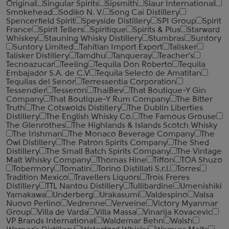
Original
Singular Spirits
Sipsmith
Slaur International
Smokehead
Sodiko N. V.
Song Cai Distillery
Spencerfield Spirit
Speyside Distillery
SPI Group
Spirit
France
Spirit Tellers
Spiritique
Spirits & Plus
Starward
Whiskey
Stauning Whisky Distillery
Stumbras
Suntory
Suntory Limited
Tahitian Import Export
Talisker
Talisker Distillery
Tamdhu
Tanqueray
Teacher's
Tecnoazucar
Teeling
Tequila Don Roberto
Tequila
Embajador S.A. de C.V
Tequila Selecto de Amatitan
Tequilas del Senor
Terressentia Corporation
Tessendier
Tesseron
ThaiBev
That Boutique-Y Gin
Company
That Boutique-Y Rum Company
The Bitter
Truth
The Cotswolds Distillery
The Dublin Liberties
Distillery
The English Whisky Co.
The Famous Grouse
The Glenrothes
The Highlands & Islands Scotch Whisky
The Irishman
The Monaco Beverage Company
The
Owl Distillery
The Patron Spirits Company
The Shed
Distillery
The Small Batch Spirits Company
The Vintage
Malt Whisky Company
Thomas Hine
Tiffon
TOA Shuzo
Tobermory
Tomatin
Torino Distillati S.r.l.
Torres
Tradition Mexico
Travellers Liquors
Trois Freres
Distillery
TTL Nantou Distillery
Tullibardine
Umenishiki
Yamakawa
Underberg
Urakasumi
Valdespino
Valsa
Nuovo Perlino
Vedrenne
Verveine
Victory Myanmar
Group
Villa de Varda
Villa Massa
Vinarija Kovacevic
VP Brands International
Waldemar Behn
Walsh