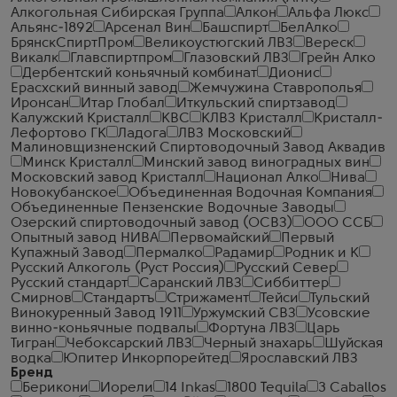
Алкогольная Сибирская Группа
Алкон
Альфа Люкс
Альянс-1892
Арсенал Вин
Башспирт
БелАлко
БрянскСпиртПром
Великоустюгский ЛВЗ
Вереск
Викалк
Главспиртпром
Глазовский ЛВЗ
Грейн Алко
Дербентский коньячный комбинат
Дионис
Ерасхский винный завод
Жемчужина Ставрополья
Иронсан
Итар Глобал
Иткульский спиртзавод
Калужский Кристалл
КВС
КЛВЗ Кристалл
Кристалл-
Лефортово ГК
Ладога
ЛВЗ Московский
Малиновщизненский Спиртоводочный Завод Аквадив
Минск Кристалл
Минский завод виноградных вин
Московский завод Кристалл
Национал Алко
Нива
Новокубанское
Объединенная Водочная Компания
Объединенные Пензенские Водочные Заводы
Озерский спиртоводочный завод (ОСВЗ)
ООО ССБ
Опытный завод НИВА
Первомайский
Первый
Купажный Завод
Пермалко
Радамир
Родник и К
Русский Алкоголь (Руст Россия)
Русский Север
Русский стандарт
Саранский ЛВЗ
Сиббиттер
Смирнов
Стандартъ
Стрижамент
Тейси
Тульский
Винокуренный Завод 1911
Уржумский СВЗ
Усовские
винно-коньячные подвалы
Фортуна ЛВЗ
Царь
Тигран
Чебоксарский ЛВЗ
Черный знахарь
Шуйская
водка
Юпитер Инкорпорейтед
Ярославский ЛВЗ
Бренд
Берикони
Иорели
14 Inkas
1800 Tequila
3 Caballos