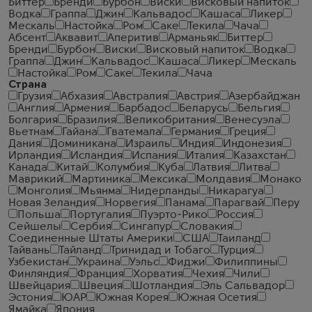
Биттер
Бренди
Бурбон
Виски
Висковый напиток
Водка
Граппа
Джин
Кальвадос
Кашаса
Ликер
Мескаль
Настойка
Ром
Саке
Текила
Чача
Абсент
Аквавит
Аперитив
Арманьяк
Биттер
Бренди
Бурбон
Виски
Висковый напиток
Водка
Граппа
Джин
Кальвадос
Кашаса
Ликер
Мескаль
Настойка
Ром
Саке
Текила
Чача
Страна
Грузия
Абхазия
Австралия
Австрия
Азербайджан
Англия
Армения
Барбадос
Беларусь
Бельгия
Болгария
Бразилия
Великобритания
Венесуэла
Вьетнам
Гайана
Гватемала
Германия
Греция
Дания
Доминикана
Израиль
Индия
Индонезия
Ирландия
Исландия
Испания
Италия
Казахстан
Канада
Китай
Колумбия
Куба
Латвия
Литва
Маврикий
Мартиника
Мексика
Молдавия
Монако
Монголия
Мьянма
Нидерланды
Никарагуа
Новая Зеландия
Норвегия
Панама
Парагвай
Перу
Польша
Португалия
Пуэрто-Рико
Россия
Сейшелы
Сербия
Сингапур
Словакия
Соединенные Штаты Америки
США
Таиланд
Тайвань
Тайланд
Тринидад и Тобаго
Турция
Узбекистан
Украина
Уэльс
Фиджи
Филиппины
Финляндия
Франция
Хорватия
Чехия
Чили
Швейцария
Швеция
Шотландия
Эль Сальвадор
Эстония
ЮАР
Южная Корея
Южная Осетия
Ямайка
Япония