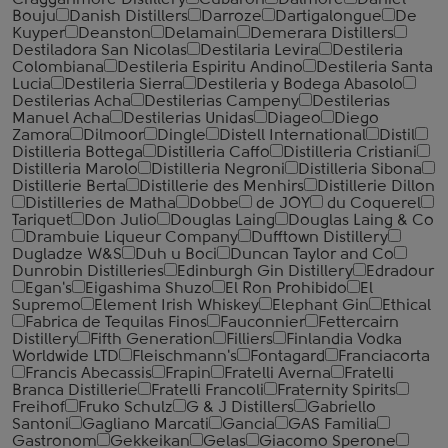
Cragganmore Distillery
Cubaron
Dalmore
Daniel
Bouju
Danish Distillers
Darroze
Dartigalongue
De
Kuyper
Deanston
Delamain
Demerara Distillers
Destiladora San Nicolas
Destilaria Levira
Destileria
Colombiana
Destileria Espiritu Andino
Destileria Santa
Lucia
Destileria Sierra
Destileria y Bodega Abasolo
Destilerias Acha
Destilerias Campeny
Destilerias
Manuel Acha
Destilerias Unidas
Diageo
Diego
Zamora
Dilmoor
Dingle
Distell International
Distil
Distilleria Bottega
Distilleria Caffo
Distilleria Cristiani
Distilleria Marolo
Distilleria Negroni
Distilleria Sibona
Distillerie Berta
Distillerie des Menhirs
Distillerie Dillon
Distilleries de Matha
Dobbe
de JOY
du Coquerel
Tariquet
Don Julio
Douglas Laing
Douglas Laing & Co
Drambuie Liqueur Company
Dufftown Distillery
Dugladze W&S
Duh u Boci
Duncan Taylor and Co
Dunrobin Distilleries
Edinburgh Gin Distillery
Edradour
Egan's
Eigashima Shuzo
El Ron Prohibido
El
Supremo
Element Irish Whiskey
Elephant Gin
Ethical
Fabrica de Tequilas Finos
Fauconnier
Fettercairn
Distillery
Fifth Generation
Filliers
Finlandia Vodka
Worldwide LTD
Fleischmann's
Fontagard
Franciacorta
Francis Abecassis
Frapin
Fratelli Averna
Fratelli
Branca Distillerie
Fratelli ‎Francoli
Fraternity Spirits
Freihof
Fruko Schulz
G & J Distillers
Gabriello
Santoni
Gagliano Marcati
Gancia
GAS Familia
Gastronom
Gekkeikan
Gelas
Giacomo Sperone