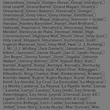
Glenrothes
Golani
Golden Horse
Goral
Gordon's
Graf Ledoff
Grand Barrel
Grand Mayan
Grant's
Greanlend
Green Baboon
Greenall's
Greign
Gremiseuli
Grey Glen
Grey Goose
Griottines
Griottini
Guerrero Maya
Hakushu
Hammer + Sickle
Handsa
Hankey Bannister
Haran
Hart Brothers
Hatozaki
Hayman's
Hendrick's
Hennessy
Herald
Meister
Herencia de Plata
Heriose
Hibiki
High
Commissioner
Highland Mist
Hinch
Hine
Holy Gun
Holy Land
Hoppers
Houraisen
Inchmoan
Indri
Ingenio Manacas
Iseo
Islay Mist
Iwai
J. J. Kurberg
J. M.
J.J. Whitley
Jack Daniel's
Jaisalmer
James
Kilton
Jameson
Jamie Stuart
Jan II
Jardin Fleury
Jim Beam
Jimmy Turner
Jinro
Jogaila
Johnnie
Walker
Johnny Volmer
JOY
Kabuki Bijin
Kah
Kamiki
Kapriol
Karpy
Kemlya
Kensatu
Kentucky
Gentleman
Kentucky Jack
Ketel One
Kilbeggan
Killepitsch
King Charles
Kiwi
Koskenkorva
Kraken
Kremlin Award
Kujira
Kujira Ryukyu
Kurai
Kvezani
Kvint
La Arenita
La Cruz
La Escondida
La Mejicana
La Morita Caribena
La Pavesa
La Pipette Verte
Lamas
Laneta
Larrys
Lautrec
Lazy Dodo
Les Grands
Assemblages
Ley Seca
Leyrat
Lheraud
Licor 43
Ligare
Liko
Limoncello
Limoncello di Capri
Limoncino Bottega
Loch Castle
Lockwood
Louis
Jolliet
Love Story
Lucky Nucky
Mac Duncan
Mac