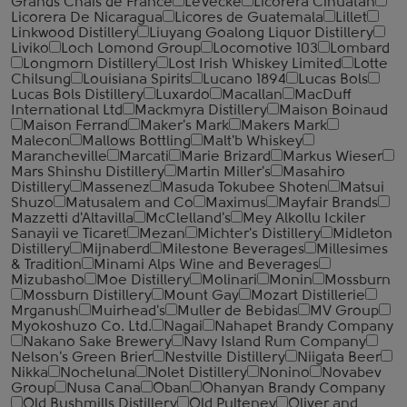
Grands Chais de France
LeVecke
Licorera Cihuatan
Licorera De Nicaragua
Licores de Guatemala
Lillet
Linkwood Distillery
Liuyang Goalong Liquor Distillery
Liviko
Loch Lomond Group
Locomotive 103
Lombard
Longmorn Distillery
Lost Irish Whiskey Limited
Lotte
Chilsung
Louisiana Spirits
Lucano 1894
Lucas Bols
Lucas Bols Distillery
Luxardo
Macallan
MacDuff
International Ltd
Mackmyra Distillery
Maison Boinaud
Maison Ferrand
Maker's Mark
Makers Mark
Malecon
Mallows Bottling
Malt'b Whiskey
Marancheville
Marcati
Marie Brizard
Markus Wieser
Mars Shinshu Distillery
Martin Miller's
Masahiro
Distillery
Massenez
Masuda Tokubee Shoten
Matsui
Shuzo
Matusalem and Co
Maximus
Mayfair Brands
Mazzetti d'Altavilla
McClelland's
Mey Alkollu Ickiler
Sanayii ve Ticaret
Mezan
Michter's Distillery
Midleton
Distillery
Mijnaberd
Milestone Beverages
Millesimes
& Tradition
Minami Alps Wine and Beverages
Mizubasho
Moe Distillery
Molinari
Monin
Mossburn
Mossburn Distillery
Mount Gay
Mozart Distillerie
Mrganush
Muirhead's
Muller de Bebidas
MV Group
Myokoshuzo Co. Ltd.
Nagai
Nahapet Brandy Company
Nakano Sake Brewery
Navy Island Rum Company
Nelson's Green Brier
Nestville Distillery
Niigata Beer
Nikka
Nocheluna
Nolet Distillery
Nonino
Novabev
Group
Nusa Cana
Oban
Ohanyan Brandy Company
Old Bushmills Distillery
Old Pulteney
Oliver and