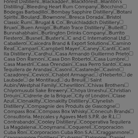
Forest Distillers
Blackadder
Blackforest
Blanton's
Distilling
Bleeding Heart Rum Company
Bocchino
Bodegas Barbadillo
Bombay Sapphire Distillery
Botani
Spirits
Boulard
Bowmore
Bresca Dorada
Bristol
Classic Rum
Brugal & Co
Bruichladdich Distillery
Bruxo
Buen Amigo
Buffalo Trace Distillery
Bulleit
Bunnahabhain
Burlington Drinks Company
Burrito
Fiestero
Busnel
Buster's
C and C International Ltd
Caballero
Caicedra Brand & Export Solutions
Camino
Real
Campari
Campbell Mayer
Caney
Canti
Caol
Ila Distillery
Cardhu
Casa Armando Guillermo Prieto
Casa Don Ramon
Casa Don Roberto
Casa Lumbre
Casa Maestri
Casa Orendain
Casa Perro Santo
Casa
Tequilera de Arandas
Casoni
Castarede
Cavino
Cazadores
Cevico
Chabot Armagnac
d'Heberto
de
Laubade
de Montifaud
du Breuil
Saint
Aubin/Westphal Family
Chevrillon
Chivas Brothers
Chiyomusubi Sake Brewery
Choya Umeshu
Christian
Drouin
Cidrerie de la Brique
City of London
Clase
Azul
Clonakilty
Clonakilty Distillery
Clynelish
Distillery
Compagnie des Produits de Gascogne
Compass Box
Compass Box Whisky
Conecuh Brands
Consultoria. Mezcales y Agaves Metl S.P.R. de R.L.
Contrabando
Cooley Distillery
Cooperativa Tequilera
La Magdalena
Cooymans
Coquerel
Corporacion
Cuba Ron
Corporacion Cuba Ron S.A.
Cragganmore