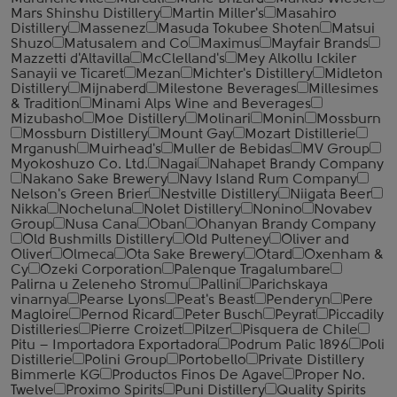
Mars Shinshu Distillery
Martin Miller's
Masahiro
Distillery
Massenez
Masuda Tokubee Shoten
Matsui
Shuzo
Matusalem and Co
Maximus
Mayfair Brands
Mazzetti d'Altavilla
McClelland's
Mey Alkollu Ickiler
Sanayii ve Ticaret
Mezan
Michter's Distillery
Midleton
Distillery
Mijnaberd
Milestone Beverages
Millesimes
& Tradition
Minami Alps Wine and Beverages
Mizubasho
Moe Distillery
Molinari
Monin
Mossburn
Mossburn Distillery
Mount Gay
Mozart Distillerie
Mrganush
Muirhead's
Muller de Bebidas
MV Group
Myokoshuzo Co. Ltd.
Nagai
Nahapet Brandy Company
Nakano Sake Brewery
Navy Island Rum Company
Nelson's Green Brier
Nestville Distillery
Niigata Beer
Nikka
Nocheluna
Nolet Distillery
Nonino
Novabev
Group
Nusa Cana
Oban
Ohanyan Brandy Company
Old Bushmills Distillery
Old Pulteney
Oliver and
Oliver
Olmeca
Ota Sake Brewery
Otard
Oxenham &
Cy
Ozeki Corporation
Palenque Tragalumbare
Palirna u Zeleneho Stromu
Pallini
Parichskaya
vinarnya
Pearse Lyons
Peat's Beast
Penderyn
Pere
Magloire
Pernod Ricard
Peter Busch
Peyrat
Piccadily
Distilleries
Pierre Croizet
Pilzer
Pisquera de Chile
Pitu – Importadora Exportadora
Podrum Palic 1896
Poli
Distillerie
Polini Group
Portobello
Private Distillery
Bimmerle KG
Productos Finos De Agave
Proper No.
Twelve
Proximo Spirits
Puni Distillery
Quality Spirits