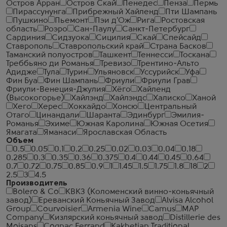
Остров Арран
Остров Скай
Пенедес
Пенза
Пермь
Пирассунунга
Прибрежный Хайленд
Пти Шампань
Пушкино
Пьемонт
Пэи д'Ож
Рига
Ростовская
область
Роэро
Сан-Паулу
Санкт-Петербург
Сардиния
Сидзуока
Сицилия
Скай
Спейсайд
Ставрополь
Ставропольский край
Страна Басков
Таманский полуостров
Ташкент
Теннесси
Тоскана
Треббьяно ди Романья
Тревизо
Трентино-Альто
Адидже
Тула
Турин
Ульяновск
Уссурийск
Уфа
Фин Буа
Фин Шампань
Фриули
Фриули Грав
Фриули-Венеция-Джулия
Хёго
Хайленд
(Высокогорье)
Хайлэнд
Хайлэндс
Халиско
Ханой
Хего
Херес
Хоккайдо
Хонсю
Центральный
Отаго
Цинандали
Шаранта
Эдинбург
Эмилия-
Романья
Эхиме
Южная Каролина
Южная Осетия
Ямагата
Яманаси
Ярославская Область
Объем
0.5
0.05
0.1
0.2
0.25
0.02
0.03
0.04
0.18
0.285
0.3
0.35
0.36
0.375
0.4
0.44
0.45
0.64
0.7
0.72
0.75
0.85
0.9
1
1.45
1.5
1.75
1.8
18
2
2.5
3
4.5
Производитель
Bolero & Co
КВКЗ (Коломенский винно-коньячный
завод)
Ереванский Коньячный Завод
Alvisa Alcohol
Group
Courvoisier
Armenia Wine
Camus
MAP
Company
Кизлярский коньячный завод
Distillerie des
Moisans
Cognac Ferrand
Kakhetian Traditional