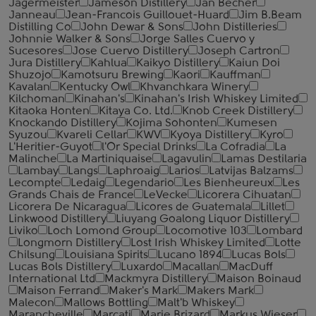
Jagermeister
Jameson Distillery
Jan Becher
Janneau
Jean-Francois Guillouet-Huard
Jim B.Beam
Distilling Co
John Dewar & Sons
John Distilleries
Johnnie Walker & Sons
Jorge Salles Cuervo y
Sucesores
Jose Cuervo Distillery
Joseph Cartron
Jura Distillery
Kahlua
Kaikyo Distillery
Kaiun Doi
Shuzojo
Kamotsuru Brewing
Kaori
Kauffman
Kavalan
Kentucky Owl
Khvanchkara Winery
Kilchoman
Kinahan's
Kinahan's Irish Whiskey Limited
Kitaoka Honten
Kitaya Co. Ltd.
Knob Creek Distillery
Knockando Distillery
Kojima Sohonten
Kumesen
Syuzou
Kvareli Cellar
KWV
Kyoya Distillery
Kyro
L'Heritier-Guyot
l'Or Special Drinks
La Cofradia
La
Malinche
La Martiniquaise
Lagavulin
Lamas Destilaria
Lambay
Langs
Laphroaig
Larios
Latvijas Balzams
Lecompte
Ledaig
Legendario
Les Bienheureux
Les
Grands Chais de France
LeVecke
Licorera Cihuatan
Licorera De Nicaragua
Licores de Guatemala
Lillet
Linkwood Distillery
Liuyang Goalong Liquor Distillery
Liviko
Loch Lomond Group
Locomotive 103
Lombard
Longmorn Distillery
Lost Irish Whiskey Limited
Lotte
Chilsung
Louisiana Spirits
Lucano 1894
Lucas Bols
Lucas Bols Distillery
Luxardo
Macallan
MacDuff
International Ltd
Mackmyra Distillery
Maison Boinaud
Maison Ferrand
Maker's Mark
Makers Mark
Malecon
Mallows Bottling
Malt'b Whiskey
Marancheville
Marcati
Marie Brizard
Markus Wieser