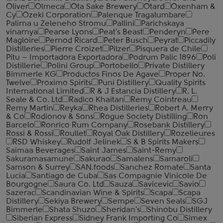
Oliver
Olmeca
Ota Sake Brewery
Otard
Oxenham &
Cy
Ozeki Corporation
Palenque Tragalumbare
Palirna u Zeleneho Stromu
Pallini
Parichskaya
vinarnya
Pearse Lyons
Peat's Beast
Penderyn
Pere
Magloire
Pernod Ricard
Peter Busch
Peyrat
Piccadily
Distilleries
Pierre Croizet
Pilzer
Pisquera de Chile
Pitu – Importadora Exportadora
Podrum Palic 1896
Poli
Distillerie
Polini Group
Portobello
Private Distillery
Bimmerle KG
Productos Finos De Agave
Proper No.
Twelve
Proximo Spirits
Puni Distillery
Quality Spirits
International Limited
R & J Estancia Distillery
R. L.
Seale & Co. Ltd
Radico Khaitan
Remy Cointreau
Remy Martin
Reyka
Rhea Distilleries
Robert A. Merry
& Co
Rodionov & Sons
Rogue Society Distilling
Ron
Barcelo
Ronrico Rum Company
Rosebank Distillery
Rossi & Rossi
Roullet
Royal Oak Distillery
Rozelieures
RSD Whiskey
Rudolf Jelinek
S & B Spirits Makers
Saimaa Beverages
Saint James
Saint-Remy
Sakuramasamune
Sakurao
Samalens
Samaroli
Samson & Surrey
SAN.foods
Sanchez Romate
Santa
Lucia
Santiago de Cuba
Sas Compagnie Vinicole De
Bourgogne
Saura Co. Ltd
Sauza
Savicevic
Savio
Sazerac
Scandinavian Wine & Spirits
Scapa
Scapa
Distillery
Sekiya Brewery
Sempe
Seven Seals
SGJ
Bimmerle
Shata Shuzo
Sheridan's
Shinobu Distillery
Siberian Express
Sidney Frank Importing Co
Simex