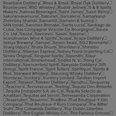
Rosebank Distillery
Rossi & Rossi
Royal Oak Distillery
Rozelieures
RSD Whiskey
Rudolf Jelinek
S & B Spirits
Makers
Saimaa Beverages
Saint James
Saint-Remy
Sakuramasamune
Sakurao
Samalens
Samarkand-
Zhomboy Sharob
Samaroli
Samson & Surrey
SAN.foods
Sanchez Romate
Santa Lucia
Santiago de
Cuba
Sas Compagnie Vinicole De Bourgogne
Saura
Co. Ltd
Sauza
Savicevic
Savio
Sazerac
Scandinavian Wine & Spirits
Scapa
Scapa Distillery
Sekiya Brewery
Sempe
Seven Seals
SGJ Bimmerle
Sharg Ulduzu
Shata Shuzo
Sheridan's
Shinobu
Distillery
Siberian Express
Sidney Frank Importing Co
Simex Original
Singular Spirits
Sipsmith
Slaur
International
Smokehead
Sodiko N. V.
Song Cai
Distillery
Spencerfield Spirit
Speyside Distillery
SPI
Group
Spirit France
Spirit Tellers
Spiritique
Spirits &
Plus
Starward Whiskey
Stauning Whisky Distillery
Stumbras
Suntory
Suntory Limited
Tahitian Import
Export
Talisker
Talisker Distillery
Tamdhu
Tanqueray
Teacher's
Tecnoazucar
Teeling
Tequila Don Roberto
Tequila Embajador S.A. de C.V
Tequila Selecto de
Amatitan
Tequilas del Senor
Terressentia Corporation
Tessendier
Tesseron
ThaiBev
That Boutique-Y Gin
Company
That Boutique-Y Rum Company
The Bitter
Truth
The Cotswolds Distillery
The Dublin Liberties
Distillery
The English Whisky Co.
The Famous Grouse