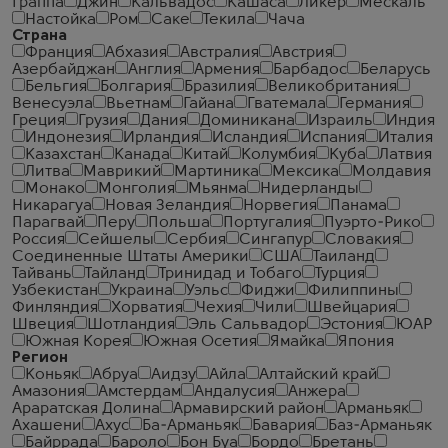
Граппа
Джин
Кальвадос
Кашаса
Ликер
Мескаль
Настойка
Ром
Саке
Текила
Чача
Страна
Франция
Абхазия
Австралия
Австрия
Азербайджан
Англия
Армения
Барбадос
Беларусь
Бельгия
Болгария
Бразилия
Великобритания
Венесуэла
Вьетнам
Гайана
Гватемала
Германия
Греция
Грузия
Дания
Доминикана
Израиль
Индия
Индонезия
Ирландия
Исландия
Испания
Италия
Казахстан
Канада
Китай
Колумбия
Куба
Латвия
Литва
Маврикий
Мартиника
Мексика
Молдавия
Монако
Монголия
Мьянма
Нидерланды
Никарагуа
Новая Зеландия
Норвегия
Панама
Парагвай
Перу
Польша
Португалия
Пуэрто-Рико
Россия
Сейшелы
Сербия
Сингапур
Словакия
Соединенные Штаты Америки
США
Таиланд
Тайвань
Тайланд
Тринидад и Тобаго
Турция
Узбекистан
Украина
Уэльс
Фиджи
Филиппины
Финляндия
Хорватия
Чехия
Чили
Швейцария
Швеция
Шотландия
Эль Сальвадор
Эстония
ЮАР
Южная Корея
Южная Осетия
Ямайка
Япония
Регион
Коньяк
Абруа
Аидзу
Айла
Алтайский край
Амазония
Амстердам
Андалусия
Анжера
Араратская Долина
Армавирский район
Арманьяк
Ахашени
Ахус
Ба-Арманьяк
Бавария
Баз-Арманьяк
Байррада
Бароло
Бон Буа
Бордо
Бретань