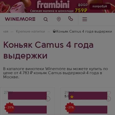
авная
Крепкие напитки
🥃Коньяк Camus 4 года выдержки
Коньяк Camus 4 года
выдержки
В каталоге винотеки Winemore вы можете купить по
цене от 4 783 ₽ коньяк Camus выдержкой 4 года в
Москве.
Артикул
27291
Артикул
21068
5.0
Через 1-2 дня
Через 1-2 дня
Коньяк
Коньяк
- 25%
- 21%
Камю VSOP в
Камю Иль де Ре Файн
подарочной коробке
Айланд в подарочной