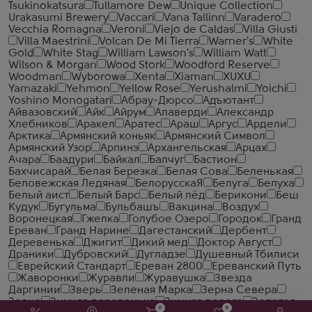
Tsukinokatsura
Tullamore Dew
Unique Collection
Urakasumi Brewery
Vaccari
Vana Tallinn
Varadero
Vecchia Romagna
Veroni
Viejo de Caldas
Villa Giusti
Villa Maestrini
Volcan De Mi Tierra
Warner's
White
Gold
White Stag
William Lawson's
William Watt
Wilson & Morgan
Wood Stork
Woodford Reserve
Woodman
Wyborowa
Xenta
Xiaman
XUXU
Yamazaki
Yehmon
Yellow Rose
Yerushalmi
Yoichi
Yoshino Monogatari
Абрау-Дюрсо
Адъютант
Айвазовский
Айк
Айрум
Алаверди
Александр
Хлебников
Аракел
Аратес
Араш
Аргус
Ардели
Арктика
Армянский коньяк
Армянский Символ
Армянский Узор
Арпинэ
Архангельская
Арцах
Ачара
Баадури
Байкал
Балчуг
Бастион
Бахчисарай
Белая Березка
Белая Сова
Беленькая
Беловежская Ледяная
БелорусскаЯ
Белуга
Белуха
Белый аист
Белый Барс
Белый лёд
Берикони
Беш
Кудук
Бугульма
Бульбашъ
Вакцина
Воздух
Воронецкая
Гжелка
Голубое Озеро
Городок
Гранд
Ереван
Гранд Нарине
Дагестанский
Дербент
Деревенька
Джигит
Дикий мед
Доктор Август
Драники
Дубровский
Дугладзе
Душевный Тбилиси
Еврейский Стандарт
Ереван 2800
Ереванский Путь
Жаворонки
Журавли
Журавушка
Звезда
Даргинии
Зверь
Зеленая Марка
Зерна Севера
Зерно
Зимняя деревенька
Зимняя дорога
Золотая
0
0