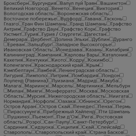
Броксберн
Бургундия
Валул луй Траян
Вашингтон
Великий Новгород
Венето
Венеция
Виктория
Вологодская область
Воронежская область
Восточное побережье
Вудфорд
Гавана
Гасконь
Глазго
Гран Фин Шампань
Гранд Шампань
Графство
Антрим
Графство Даун
Графство Корк
Графство
Уэстмит
Гурия
Гурия / Озургети
Дагестан
Демерара
Дербент
Долина Эльки
Дублин
Дуранго
Ереван
Зальцбург
Западное Высокогорье
Ивановская Область
Йонедзава
Казань
Калабрия
Калининград
Кампания
Карловы Вары
Каталония
Кахетия
Кентукки
Киото
Кодру
Кокимбо
Копенгаген
Краснодарский край
Крым
Кэмпбелтаун
Ламбей
Ленинградская область
Лигурия
Лимпопо
Литрим
Ломбардия
Лондон
Лоуленд (Равнина)
Луизиана
Мадрид
Макуба
Малага
Мариинск
Марсель
Мартиника
Мельбурн
Милан
Мияги
Монферрато
Москва
Московская
Область
Мурсия
Нижегородская область
Ниигата
Нормандия
Норфолк
Оахака
Обнинск
Орегон
Остров Арран
Остров Скай
Пенедес
Пенза
Пермь
Пирассунунга
Прибрежный Хайленд
Пти Шампань
Пушкино
Пьемонт
Пэи д'Ож
Рига
Ростовская
область
Роэро
Сан-Паулу
Санкт-Петербург
Сардиния
Сидзуока
Сицилия
Скай
Спейсайд
Ставрополь
Ставропольский край
Страна Басков