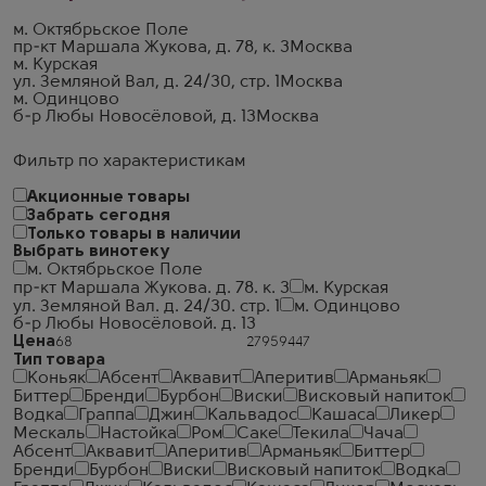
м. Октябрьское Поле
пр-кт Маршала Жукова, д. 78, к. 3
Москва
м. Курская
ул. Земляной Вал, д. 24/30, стр. 1
Москва
м. Одинцово
б-р Любы Новосёловой, д. 13
Москва
Фильтр по характеристикам
Акционные товары
Забрать сегодня
Только товары в наличии
Выбрать винотеку
м. Октябрьское Поле
пр-кт Маршала Жукова. д. 78. к. 3
м. Курская
ул. Земляной Вал. д. 24/30. стр. 1
м. Одинцово
б-р Любы Новосёловой. д. 13
Цена
Тип товара
Коньяк
Абсент
Аквавит
Аперитив
Арманьяк
Биттер
Бренди
Бурбон
Виски
Висковый напиток
Водка
Граппа
Джин
Кальвадос
Кашаса
Ликер
Мескаль
Настойка
Ром
Саке
Текила
Чача
Абсент
Аквавит
Аперитив
Арманьяк
Биттер
Бренди
Бурбон
Виски
Висковый напиток
Водка