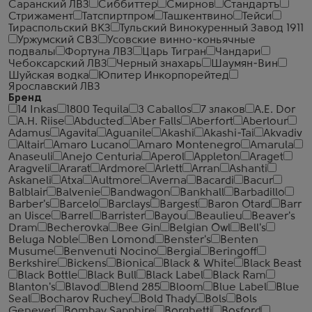
Саранский ЛВЗ
Сиббиттер
Смирнов
Стандартъ
Стрижамент
Татспиртпром
Ташкентвино
Тейси
Тираспольский ВКЗ
Тульский Винокуренный Завод 1911
Уржумский СВЗ
Усовские винно-коньячные
подвалы
Фортуна ЛВЗ
Царь Тигран
Чандари
Чебоксарский ЛВЗ
Черный знахарь
Шаумян-Вин
Шуйская водка
Юпитер Инкорпорейтед
Ярославский ЛВЗ
Бренд
14 Inkas
1800 Tequila
3 Caballos
7 злаков
A.E. Dor
A.H. Riise
Abducted
Aber Falls
Aberfort
Aberlour
Adamus
Agavita
Aguanile
Akashi
Akashi-Tai
Akvadiv
Altair
Amaro Lucano
Amaro Montenegro
Amarula
Anaseuli
Anejo Centuria
Aperol
Appleton
Araget
Aragveli
Ararat
Ardmore
Arlett
Arran
Ashanti
Askaneli
Atxa
Aultmore
Averna
Bacardi
Bacur
Balblair
Balvenie
Bandwagon
Bankhall
Barbadillo
Barber's
Barcelo
Barclays
Bargest
Baron Otard
Barr
an Uisce
Barrel
Barrister
Bayou
Beaulieu
Beaver's
Dram
Becherovka
Bee Gin
Belgian Owl
Bell's
Beluga Noble
Ben Lomond
Benster's
Benten
Musume
Benvenuti Nocino
Bergia
Beringoff
Berkshire
Bickens
Bionica
Black & White
Black Beast
Black Bottle
Black Bull
Black Label
Black Ram
Blanton's
Blavod
Blend 285
Bloom
Blue Label
Blue
Seal
Bocharov Ruchey
Bold Thady
Bols
Bols
Genever
Bombay Sapphire
Borghetti
Bosford