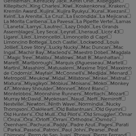
Gentleman
Kentucky Jack
Ketel One
Kilbeggan
Killepitsch
King Charles
Kiwi
Koskenkorva
Kraken
Kremlin Award
Kujira
Kujira Ryukyu
Kurai
Kvezani
Kvint
La Arenita
La Cruz
La Escondida
La Mejicana
La Morita Caribena
La Pavesa
La Pipette Verte
Lamas
Laneta
Larrys
Lautrec
Lazy Dodo
Les Grands
Assemblages
Ley Seca
Leyrat
Lheraud
Licor 43
Ligare
Liko
Limoncello
Limoncello di Capri
Limoncino Bottega
Loch Castle
Lockwood
Louis
Jolliet
Love Story
Lucky Nucky
Mac Duncan
Mac
Ingal
Machir Bay
Macleod's
Maestro Dobel
Magdala
Magic Tree
Malibu
Mallows
Malt B
Manhattan
Marett
Marlborough
Marquis d'Aguesseau
Martell
Martini
Masahiro
Matusalem
Maxime Trijol
Maxximo
de Codorniz
Mayfair
McConnell's
Medjida
Menard
Metropoli
Meukow
Midai
Millstone
Minke
Mistral
Mixtura
Miyagikyo
Mobius
Moisans
Moko
Monkey
47
Monkey Shoulder
Monnet
Mont Blanc
Montelobos
Moonshine Runners
Mortlach
Mozart
Murray McDavid
Myokosan
Naud
Neft
Nemiroff
Nestville
Newton
Ninth Wave
Normindia
Nucky
Thompson
OakHeart
Old Ballantruan
Old Gyumri
Old Hunter's
Old Mull
Old Pilot's
Old Smuggler
Omar
Onza
Ora
Orloff
Orran
Orthodox
Osmoz
Oxenham
Pachuca
Paddy
Padre Azul
Pages
Parati
Parka
Passoa
Patron
Paul John
Pearse
Peat
Chimney
Perro de San Juan
Phraya
Pierre Ferrand