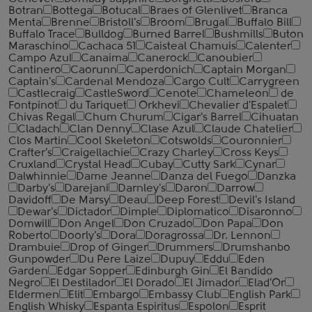
Botran
Bottega
Botucal
Braes of Glenlivet
Branca
Menta
Brenne
Bristoll's
Broom
Brugal
Buffalo Bill
Buffalo Trace
Bulldog
Burned Barrel
Bushmills
Buton
Maraschino
Cachaca 51
Caisteal Chamuis
Calenter
Campo Azul
Canaima
Canerock
Canoubier
Cantinero
Caorunn
Caperdonich
Captain Morgan
Captain's
Cardenal Mendoza
Cargo Cult
Carrygreen
Castlecraig
CastleSword
Cenote
Chameleon
de
Fontpinot
du Tariquet
Orkhevi
Chevalier d'Espalet
Chivas Regal
Chum Churum
Cigar's Barrel
Cihuatan
Cladach
Clan Denny
Clase Azul
Claude Chatelier
Clos Martin
Cool Skeleton
Cotswolds
Couronnier
Crafter's
Craigellachie
Crazy Charley
Cross Keys
Cruxland
Crystal Head
Cubay
Cutty Sark
Cynar
Dalwhinnie
Dame Jeanne
Danza del Fuego
Danzka
Darby's
Darejani
Darnley's
Daron
Darrow
Davidoff
De Marsy
Deau
Deep Forest
Devil's Island
Dewar's
Dictador
Dimple
Diplomatico
Disaronno
Domwill
Don Angel
Don Cruzado
Don Papa
Don
Roberto
Doorly's
Dora
Doragrossa
Dr. Lennon
Drambuie
Drop of Ginger
Drummers
Drumshanbo
Gunpowder
Du Pere Laize
Dupuy
Eddu
Eden
Garden
Edgar Sopper
Edinburgh Gin
El Bandido
Negro
El Destilador
El Dorado
El Jimador
Elad'Or
Eldermen
Elit
Embargo
Embassy Club
English Park
English Whisky
Espanta Espiritus
Espolon
Esprit