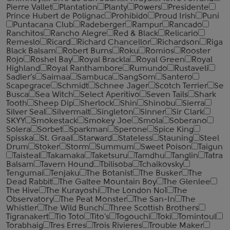
Pierre Vallet
Plantation
Planty
Powers
Presidente
Prince Hubert de Polignac
Prohibido
Proud Irish
Puni
Puntacana Club
Radeberger
Rampur
Rancado
Ranchitos
Rancho Alegre
Red & Black
Relicario
Remeslo
Ricard
Richard Chancellor
Richardson
Riga
Black Balsam
Robert Burns
Roku
Romios
Rooster
Rojo
Roshel Bay
Royal Brackla
Royal Green
Royal
Highland
Royal Ranthambore
Rumundo
Rustaveli
Sadler's
Saimaa
Sambuca
SangSom
Santero
Scapegrace
Schmidt
Schnee Jager
Scotch Terrier
Se
Busca
Sea Witch
Select Aperitivo
Seven Tails
Shark
Tooth
Sheep Dip
Sherlock
Shin
Shinobu
Sierra
Silver Seal
Silvermalt
Singleton
Sinner
Sir Clark
SKYY
Smokestack
Smokey Joe
Smola
Soberano
Solera
Sorbet
Sparkman
Sperone
Spice King
Spisska
St. Graal
Starward
Stateless
Stauning
Steel
Drum
Stoker
Storm
Summum
Sweet Poison
Taigun
Taisteal
Takamaka
Taketsuru
Tamdhu
Tanglin
Tatra
Balsam
Tavern Hound
Tbilisoba
Tchaikovsky
Tengumai
Tenjaku
The Botanist
The Busker
The
Dead Rabbit
The Galtee Mountain Boy
The Glenlee
The Hive
The Kurayoshi
The London №1
The
Observatory
The Peat Monster
The San-In
The
Whistler
The Wild Bunch
Three Scottish Brothers
Tigranakert
Tio Toto
Tito's
Togouchi
Toki
Tomintoul
Torabhaig
Tres Erres
Trois Rivieres
Trouble Maker