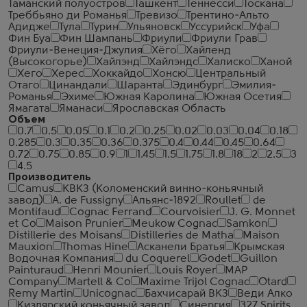
Таманский полуостров
Ташкент
Теннесси
Тоскана
Треббьяно ди Романья
Тревизо
Трентино-Альто
Адидже
Тула
Турин
Ульяновск
Уссурийск
Уфа
Фин Буа
Фин Шампань
Фриули
Фриули Грав
Фриули-Венеция-Джулия
Хёго
Хайленд
(Высокогорье)
Хайлэнд
Хайлэндс
Халиско
Ханой
Хего
Херес
Хоккайдо
Хонсю
Центральный
Отаго
Цинандали
Шаранта
Эдинбург
Эмилия-
Романья
Эхиме
Южная Каролина
Южная Осетия
Ямагата
Яманаси
Ярославская Область
Объем
0.7
0.5
0.05
0.1
0.2
0.25
0.02
0.03
0.04
0.18
0.285
0.3
0.35
0.36
0.375
0.4
0.44
0.45
0.64
0.72
0.75
0.85
0.9
1
1.45
1.5
1.75
1.8
18
2
2.5
3
4.5
Производитель
Camus
КВКЗ (Коломенский винно-коньячный
завод)
A. de Fussigny
Альянс-1892
Roullet
de
Montifaud
Cognac Ferrand
Courvoisier
J. G. Monnet
et Co
Maison Prunier
Meukow Cognac
Samkon
Distillerie des Moisans
Distilleries de Matha
Maison
Mauxion
Thomas Hine
Асканели Братья
Крымская
Водочная Компания
du Coquerel
Godet
Guillon
Painturaud
Henri Mounier
Louis Royer
MAP
Company
Martell & Co
Maxime Trijol Cognac
Otard
Remy Martin
Unicognac
Бахчисарай ВКЗ
Веди Алко
Кизлярский коньячный завод
Синергия
327 Spirits