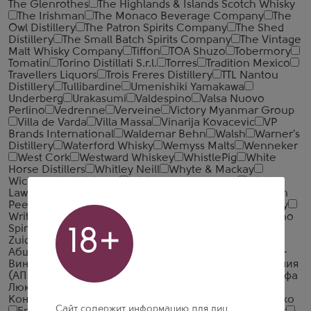
The Glenrothes
The Highlands & Islands Scotch Whisky
The Irishman
The Monaco Beverage Company
The
Owl Distillery
The Patron Spirits Company
The Shed
Distillery
The Small Batch Spirits Company
The Vintage
Malt Whisky Company
Tiffon
TOA Shuzo
Tobermory
Tomatin
Torino Distillati S.r.l.
Torres
Tradition Mexico
Travellers Liquors
Trois Freres Distillery
TTL Nantou
Distillery
Tullibardine
Umenishiki Yamakawa
Underberg
Urakasumi
Valdespino
Valsa Nuovo
Perlino
Vedrenne
Verveine
Victory Myanmar Group
Villa de Varda
Villa Massa
Vinarija Kovacevic
VP
Brands International
Waldemar Behn
Walsh
Warner's
Distillery
Waterford Whisky
Wemyss Malts
Wenneker
West Cork
Westward Whiskey
WhistlePig
White
Horse Distillers
Whitley Neill
Whyte & Mackay
Wicklow Hills Whiskey
William Grant & Sons
William
Lawson's Distillery
William Macfarlane & Co.
William
Peel
Wolfburn Distillery
Woodford Reserve Distillery
Writers' Tears
Yaguara
Yellow Rose Distilling
Yoshino
Spirits
Zacapa
Zacapa Centenario
Zanin 1895
18+
Zuidam
Абрау-Дюрсо (Русский Шампанский Дом)
Абшерон-Шараб
Авшарский винный завод
Алеф-
Виналь-Крым
Алкогольная Промышленная Компания
(АПК)
Алкогольная Сибирская Группа
Алкон
Альфа
Люкс
АПФ Фанагория
Арагет
Араратский
Коньячный Завод
Арсенал Вин
Башспирт
БелАлко
Сайт содержит информацию для лиц