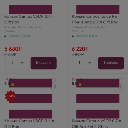
Производитель
коробке
Camus
Производитель
Регион
Camus
Коньяк
Регион
Коньяк Camus VSOP 0.7 л
Коньяк Camus Ile de Re
Выдержка
Коньяк
Gift Box
Fine Island 0.7 л Gift Box
4 года
Выдержка
Коньяк
,
Франция
,
0,7 л
Коньяк
4 года
,
Франция
,
0,7 л
Camus
Camus
Дарья Кузнецова
Через 1-2 дня
Через 1-2 дня
Камю Иль де Ре —
уникальный
островной коньяк!
Солоноватые нотки
5 680
6 220
делают его
7 573
7 867
неповторимым.
1
1
В корзину
В корзину
Артикул
19740
Артикул
19739
5.0
5.0
Через 1-2 дня
Коньяк
Коньяк
- 24%
Камю VSOP
Камю VSOP в
Производитель
подарочной коробке
Camus
Производитель
Регион
Camus
Коньяк
Регион
Выдержка
Коньяк
Коньяк Camus VSOP 0.5 л
Коньяк Camus VSOP 0.7 л
4 года
Выдержка
Gift Box
Gift Box Set 2 Glass