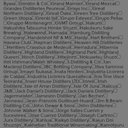
Byass
Gordon & Co
Grand Marnier
Grand Mezcal
Grandes Distilleries Peureux
Grays Inc.
Great
Northern Distillery
Great Oaks
Green Tree Distillery
Green Utopia
Grenki list
Grupo Estevez
Grupo Pellas
Gruppo Montenegro
GVMT Group
Hakuro
Hakushika Tatsuuma Honke Shuzo
Hakutsuru Sake
Brewing
Halewood
Hamada
Hamburg Distilling
Company
Handelshof NF & MS
Hardy
Hart Brothers
Havana Club
Hayman Distillers
Heaven Hill Distilleries
Heritiers Crassous de Medeuil
Herradura
Hibernia
Distillers
Highland Distillers
Highland Park
Highland
Queen
Hinch Distillery
Hitejinro
Hokusetsu Shuzo
Hot Irishman/Walsh Whiskey
I.Distilling & Co
Ian
Macleod Distillers
IBC Bottling Company
Illva Saronno
Group
Imayo Tsukasa
Inata Honten
Industria Licorera
de Caldas
Industria Licorera Quezalteca
Inis Tine Uisce
Teoranta
Inver House Distillers LTD
Ioreli
Irish
Distillers
Isle of Arran Distillery
Isle Of Jura
Italicus
J&B
Jack Daniel's Distillery
Jack Daniels Distillery
Jagermeister
Jameson Distillery
Jan Becher
Janneau
Jean-Francois Guillouet-Huard
Jim B.Beam
Distilling Co
John Dewar & Sons
John Distilleries
Johnnie Walker & Sons
Jorge Salles Cuervo y
Sucesores
Jose Cuervo Distillery
Joseph Cartron
Jura Distillery
Kahlua
Kaikyo Distillery
Kaiun Doi
Shuzojo
Kakhetian Traditional Winemaking
Kamotsuru