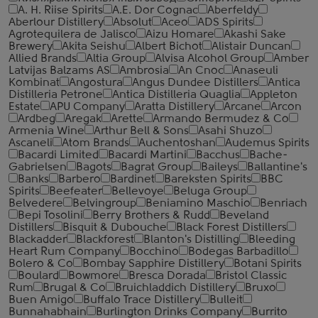
A. H. Riise Spirits
A.E. Dor Cognac
Aberfeldy
Aberlour Distillery
Absolut
Aceo
ADS Spirits
Agrotequilera de Jalisco
Aizu Homare
Akashi Sake
Brewery
Akita Seishu
Albert Bichot
Alistair Duncan
Allied Brands
Altia Group
Alvisa Alcohol Group
Amber
Latvijas Balzams AS
Ambrosia
An Cnoc
Anaseuli
Kombinat
Angostura
Angus Dundee Distillers
Antica
Distilleria Petrone
Antica Distilleria Quaglia
Appleton
Estate
APU Company
Aratta Distillery
Arcane
Arcon
Ardbeg
Aregak
Arette
Armando Bermudez & Co
Armenia Wine
Arthur Bell & Sons
Asahi Shuzo
Ascaneli
Atom Brands
Auchentoshan
Audemus Spirits
Bacardi Limited
Bacardi Martini
Bacchus
Bache-
Gabrielsen
Bagots
Bagrat Group
Baileys
Ballantine's
Banks
Barbero
Bardinet
Bareksten Spirits
BBC
Spirits
Beefeater
Bellevoye
Beluga Group
Belvedere
Belvingroup
Beniamino Maschio
Benriach
Bepi Tosolini
Berry Brothers & Rudd
Beveland
Distillers
Bisquit & Dubouche
Black Forest Distillers
Blackadder
Blackforest
Blanton's Distilling
Bleeding
Heart Rum Company
Bocchino
Bodegas Barbadillo
Bolero & Co
Bombay Sapphire Distillery
Botani Spirits
Boulard
Bowmore
Bresca Dorada
Bristol Classic
Rum
Brugal & Co
Bruichladdich Distillery
Bruxo
Buen Amigo
Buffalo Trace Distillery
Bulleit
Bunnahabhain
Burlington Drinks Company
Burrito