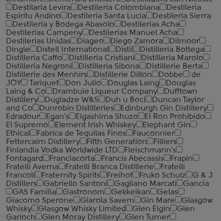
Destilaria Levira
Destileria Colombiana
Destileria
Espiritu Andino
Destileria Santa Lucia
Destileria Sierra
Destileria y Bodega Abasolo
Destilerias Acha
Destilerias Campeny
Destilerias Manuel Acha
Destilerias Unidas
Diageo
Diego Zamora
Dilmoor
Dingle
Distell International
Distil
Distilleria Bottega
Distilleria Caffo
Distilleria Cristiani
Distilleria Marolo
Distilleria Negroni
Distilleria Sibona
Distillerie Berta
Distillerie des Menhirs
Distillerie Dillon
Dobbe
de
JOY
Tariquet
Don Julio
Douglas Laing
Douglas
Laing & Co
Drambuie Liqueur Company
Dufftown
Distillery
Dugladze W&S
Duh u Boci
Duncan Taylor
and Co
Dunrobin Distilleries
Edinburgh Gin Distillery
Edradour
Egan's
Eigashima Shuzo
El Ron Prohibido
El Supremo
Element Irish Whiskey
Elephant Gin
Ethical
Fabrica de Tequilas Finos
Fauconnier
Fettercairn Distillery
Fifth Generation
Filliers
Finlandia Vodka Worldwide LTD
Fleischmann's
Fontagard
Franciacorta
Francis Abecassis
Frapin
Fratelli Averna
Fratelli Branca Distillerie
Fratelli
‎Francoli
Fraternity Spirits
Freihof
Fruko Schulz
G & J
Distillers
Gabriello Santoni
Gagliano Marcati
Gancia
GAS Familia
Gastronom
Gekkeikan
Gelas
Giacomo Sperone
Giarola Savem
Gin Mare
Glasgow
Whisky
Glasgow Whisky Limited
Glen Elgin
Glen
Garioch
Glen Moray Distillery
Glen Turner