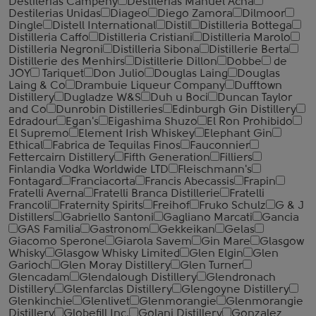
Destilerias Campeny
Destilerias Manuel Acha
Destilerias Unidas
Diageo
Diego Zamora
Dilmoor
Dingle
Distell International
Distil
Distilleria Bottega
Distilleria Caffo
Distilleria Cristiani
Distilleria Marolo
Distilleria Negroni
Distilleria Sibona
Distillerie Berta
Distillerie des Menhirs
Distillerie Dillon
Dobbe
de
JOY
Tariquet
Don Julio
Douglas Laing
Douglas
Laing & Co
Drambuie Liqueur Company
Dufftown
Distillery
Dugladze W&S
Duh u Boci
Duncan Taylor
and Co
Dunrobin Distilleries
Edinburgh Gin Distillery
Edradour
Egan's
Eigashima Shuzo
El Ron Prohibido
El Supremo
Element Irish Whiskey
Elephant Gin
Ethical
Fabrica de Tequilas Finos
Fauconnier
Fettercairn Distillery
Fifth Generation
Filliers
Finlandia Vodka Worldwide LTD
Fleischmann's
Fontagard
Franciacorta
Francis Abecassis
Frapin
Fratelli Averna
Fratelli Branca Distillerie
Fratelli
‎Francoli
Fraternity Spirits
Freihof
Fruko Schulz
G & J
Distillers
Gabriello Santoni
Gagliano Marcati
Gancia
GAS Familia
Gastronom
Gekkeikan
Gelas
Giacomo Sperone
Giarola Savem
Gin Mare
Glasgow
Whisky
Glasgow Whisky Limited
Glen Elgin
Glen
Garioch
Glen Moray Distillery
Glen Turner
Glencadam
Glendalough Distillery
Glendronach
Distillery
Glenfarclas Distillery
Glengoyne Distillery
Glenkinchie
Glenlivet
Glenmorangie
Glenmorangie
Distillery
Globefill Inc.
Golani Distillery
Gonzalez