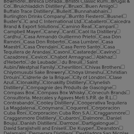
Bowmore
Bresca Dorada
Bristol Classic Rum
Brugal &
Co
Bruichladdich Distillery
Bruxo
Buen Amigo
Buffalo Trace Distillery
Bulleit
Bunnahabhain
Burlington Drinks Company
Burrito Fiestero
Busnel
Buster's
C and C International Ltd
Caballero
Caicedra
Brand & Export Solutions
Camino Real
Campari
Campbell Mayer
Caney
Canti
Caol Ila Distillery
Cardhu
Casa Armando Guillermo Prieto
Casa Don
Ramon
Casa Don Roberto
Casa Lumbre
Casa
Maestri
Casa Orendain
Casa Perro Santo
Casa
Tequilera de Arandas
Casoni
Castarede
Cavino
Cazadores
Cevico
Chabot Armagnac
Abkhaz
d'Heberto
de Laubade
du Breuil
Saint
Aubin/Westphal Family
Chevrillon
Chivas Brothers
Chiyomusubi Sake Brewery
Choya Umeshu
Christian
Drouin
Cidrerie de la Brique
City of London
Clase
Azul
Clonakilty
Clonakilty Distillery
Clynelish
Distillery
Compagnie des Produits de Gascogne
Compass Box
Compass Box Whisky
Conecuh Brands
Consultoria. Mezcales y Agaves Metl S.P.R. de R.L.
Contrabando
Cooley Distillery
Cooperativa Tequilera
La Magdalena
Cooymans
Coquerel
Corporacion
Cuba Ron
Corporacion Cuba Ron S.A.
Cragganmore
Cragganmore Distillery
Cubaron
Dalmore
Daniel
Bouju
Danish Distillers
Darroze
Dartigalongue
David Sarajishvili and Eniseli
De Kuyper
Deanston
Delamain
Demerara Distillers
Destiladora San Nicolas