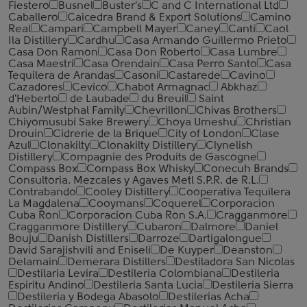
Fiestero
Busnel
Buster's
C and C International Ltd
Caballero
Caicedra Brand & Export Solutions
Camino
Real
Campari
Campbell Mayer
Caney
Canti
Caol
Ila Distillery
Cardhu
Casa Armando Guillermo Prieto
Casa Don Ramon
Casa Don Roberto
Casa Lumbre
Casa Maestri
Casa Orendain
Casa Perro Santo
Casa
Tequilera de Arandas
Casoni
Castarede
Cavino
Cazadores
Cevico
Chabot Armagnac
Abkhaz
d'Heberto
de Laubade
du Breuil
Saint
Aubin/Westphal Family
Chevrillon
Chivas Brothers
Chiyomusubi Sake Brewery
Choya Umeshu
Christian
Drouin
Cidrerie de la Brique
City of London
Clase
Azul
Clonakilty
Clonakilty Distillery
Clynelish
Distillery
Compagnie des Produits de Gascogne
Compass Box
Compass Box Whisky
Conecuh Brands
Consultoria. Mezcales y Agaves Metl S.P.R. de R.L.
Contrabando
Cooley Distillery
Cooperativa Tequilera
La Magdalena
Cooymans
Coquerel
Corporacion
Cuba Ron
Corporacion Cuba Ron S.A.
Cragganmore
Cragganmore Distillery
Cubaron
Dalmore
Daniel
Bouju
Danish Distillers
Darroze
Dartigalongue
David Sarajishvili and Eniseli
De Kuyper
Deanston
Delamain
Demerara Distillers
Destiladora San Nicolas
Destilaria Levira
Destileria Colombiana
Destileria
Espiritu Andino
Destileria Santa Lucia
Destileria Sierra
Destileria y Bodega Abasolo
Destilerias Acha