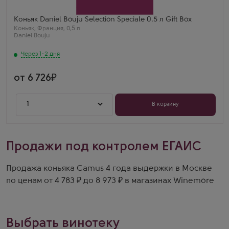
Daniel Bouju
Регион
Гранд Шампань, Коньяк
Коньяк Daniel Bouju Selection Speciale 0.5 л Gift Box
Выдержка
Коньяк
,
Франция
,
0,5 л
5 лет
Daniel Bouju
Сашка
Коньяк Daniel Bouju Selection Speciale 0.5 л Gift Box
Через 1-2 дня
— насыщенный, с вишней, ванилью, лёгкой
горчинкой. Отличен как дижестив.
от 6 726
1
В корзину
Продажи под контролем ЕГАИС
Продажа коньяка Camus 4 года выдержки в Москве
по ценам от 4 783 ₽ до 8 973 ₽ в магазинах Winemore
Выбрать винотеку