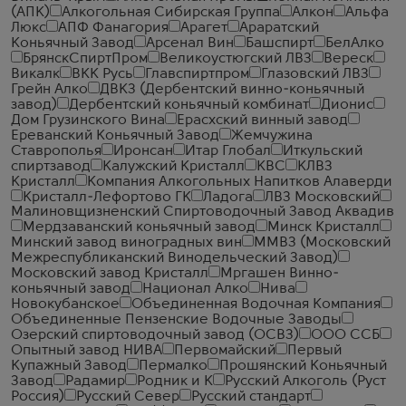
(АПК)
Алкогольная Сибирская Группа
Алкон
Альфа
Люкс
АПФ Фанагория
Арагет
Араратский
Коньячный Завод
Арсенал Вин
Башспирт
БелАлко
БрянскСпиртПром
Великоустюгский ЛВЗ
Вереск
Викалк
ВКК Русь
Главспиртпром
Глазовский ЛВЗ
Грейн Алко
ДВКЗ (Дербентский винно-коньячный
завод)
Дербентский коньячный комбинат
Дионис
Дом Грузинского Вина
Ерасхский винный завод
Ереванский Коньячный Завод
Жемчужина
Ставрополья
Иронсан
Итар Глобал
Иткульский
спиртзавод
Калужский Кристалл
КВС
КЛВЗ
Кристалл
Компания Алкогольных Напитков Алаверди
Кристалл-Лефортово ГК
Ладога
ЛВЗ Московский
Малиновщизненский Спиртоводочный Завод Аквадив
Мердзаванский коньячный завод
Минск Кристалл
Минский завод виноградных вин
ММВЗ (Московский
Межреспубликанский Винодельческий Завод)
Московский завод Кристалл
Мргашен Винно-
коньячный завод
Национал Алко
Нива
Новокубанское
Объединенная Водочная Компания
Объединенные Пензенские Водочные Заводы
Озерский спиртоводочный завод (ОСВЗ)
ООО ССБ
Опытный завод НИВА
Первомайский
Первый
Купажный Завод
Пермалко
Прошянский Коньячный
Завод
Радамир
Родник и К
Русский Алкоголь (Руст
Россия)
Русский Север
Русский стандарт