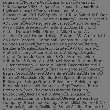
подвалы
Фортуна ЛВЗ
Царь Тигран
Чандари
Чебоксарский ЛВЗ
Черный знахарь
Шаумян-Вин
Шуйская водка
Юпитер Инкорпорейтед
Ярославский ЛВЗ
327 Spirits
A. H. Riise Spirits
A.E. Dor
Cognac
Aberfeldy
Aberlour Distillery
Absolut
Aceo
ADS Spirits
Agrotequilera de Jalisco
Aizu Homare
Akashi Sake Brewery
Akita Seishu
Albert Bichot
Alistair Duncan
Allied Brands
Altia Group
Alvisa
Alcohol Group
Amber Latvijas Balzams AS
Ambrosia
An Cnoc
Anaseuli Kombinat
Angostura
Angus
Dundee Distillers
Antica Distilleria Petrone
Antica
Distilleria Quaglia
Appleton Estate
APU Company
Aratta Distillery
Arcane
Arcon
Ardbeg
Aregak
Arette
Armando Bermudez & Co
Armenia Wine
Arthur Bell & Sons
Asahi Shuzo
Ascaneli
Atom Brands
Auchentoshan
Audemus Spirits
Bacardi Limited
Bacardi Martini
Bacchus
Bache-Gabrielsen
Bagots
Bagrat Group
Baileys
Ballantine's
Banks
Barbero
Bardinet
Bareksten Spirits
BBC Spirits
Beefeater
Bellevoye
Beluga Group
Belvedere
Belvingroup
Beniamino Maschio
Benriach
Bepi Tosolini
Berry
Brothers & Rudd
Beveland Distillers
Bisquit &
Dubouche
Black Forest Distillers
Blackadder
Blackforest
Blanton's Distilling
Bleeding Heart Rum
Company
Bocchino
Bodegas Barbadillo
Bolero & Co
Bombay Sapphire Distillery
Botani Spirits
Boulard