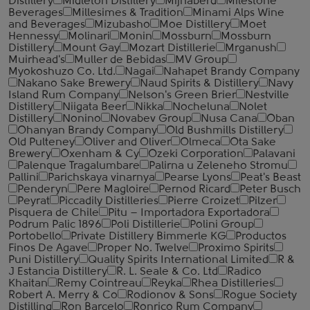
Distillery
Midleton Distillery
Mijnaberd
Milestone
Beverages
Millesimes & Tradition
Minami Alps Wine
and Beverages
Mizubasho
Moe Distillery
Moet
Hennessy
Molinari
Monin
Mossburn
Mossburn
Distillery
Mount Gay
Mozart Distillerie
Mrganush
Muirhead's
Muller de Bebidas
MV Group
Myokoshuzo Co. Ltd.
Nagai
Nahapet Brandy Company
Nakano Sake Brewery
Naud Spirits & Distillery
Navy
Island Rum Company
Nelson's Green Brier
Nestville
Distillery
Niigata Beer
Nikka
Nocheluna
Nolet
Distillery
Nonino
Novabev Group
Nusa Cana
Oban
Ohanyan Brandy Company
Old Bushmills Distillery
Old Pulteney
Oliver and Oliver
Olmeca
Ota Sake
Brewery
Oxenham & Cy
Ozeki Corporation
Palavani
Palenque Tragalumbare
Palirna u Zeleneho Stromu
Pallini
Parichskaya vinarnya
Pearse Lyons
Peat's Beast
Penderyn
Pere Magloire
Pernod Ricard
Peter Busch
Peyrat
Piccadily Distilleries
Pierre Croizet
Pilzer
Pisquera de Chile
Pitu – Importadora Exportadora
Podrum Palic 1896
Poli Distillerie
Polini Group
Portobello
Private Distillery Bimmerle KG
Productos
Finos De Agave
Proper No. Twelve
Proximo Spirits
Puni Distillery
Quality Spirits International Limited
R &
J Estancia Distillery
R. L. Seale & Co. Ltd
Radico
Khaitan
Remy Cointreau
Reyka
Rhea Distilleries
Robert A. Merry & Co
Rodionov & Sons
Rogue Society
Distilling
Ron Barcelo
Ronrico Rum Company