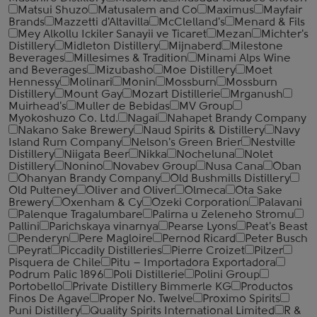
Matsui Shuzo
Matusalem and Co
Maximus
Mayfair
Brands
Mazzetti d'Altavilla
McClelland's
Menard & Fils
Mey Alkollu Ickiler Sanayii ve Ticaret
Mezan
Michter's
Distillery
Midleton Distillery
Mijnaberd
Milestone
Beverages
Millesimes & Tradition
Minami Alps Wine
and Beverages
Mizubasho
Moe Distillery
Moet
Hennessy
Molinari
Monin
Mossburn
Mossburn
Distillery
Mount Gay
Mozart Distillerie
Mrganush
Muirhead's
Muller de Bebidas
MV Group
Myokoshuzo Co. Ltd.
Nagai
Nahapet Brandy Company
Nakano Sake Brewery
Naud Spirits & Distillery
Navy
Island Rum Company
Nelson's Green Brier
Nestville
Distillery
Niigata Beer
Nikka
Nocheluna
Nolet
Distillery
Nonino
Novabev Group
Nusa Cana
Oban
Ohanyan Brandy Company
Old Bushmills Distillery
Old Pulteney
Oliver and Oliver
Olmeca
Ota Sake
Brewery
Oxenham & Cy
Ozeki Corporation
Palavani
Palenque Tragalumbare
Palirna u Zeleneho Stromu
Pallini
Parichskaya vinarnya
Pearse Lyons
Peat's Beast
Penderyn
Pere Magloire
Pernod Ricard
Peter Busch
Peyrat
Piccadily Distilleries
Pierre Croizet
Pilzer
Pisquera de Chile
Pitu – Importadora Exportadora
Podrum Palic 1896
Poli Distillerie
Polini Group
Portobello
Private Distillery Bimmerle KG
Productos
Finos De Agave
Proper No. Twelve
Proximo Spirits
Puni Distillery
Quality Spirits International Limited
R &