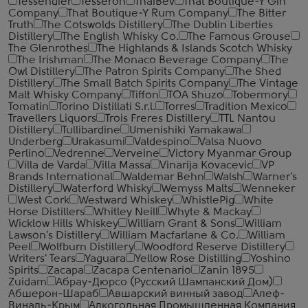
Tessendier
Tesseron
ThaiBev
That Boutique-Y Gin
Company
That Boutique-Y Rum Company
The Bitter
Truth
The Cotswolds Distillery
The Dublin Liberties
Distillery
The English Whisky Co.
The Famous Grouse
The Glenrothes
The Highlands & Islands Scotch Whisky
The Irishman
The Monaco Beverage Company
The
Owl Distillery
The Patron Spirits Company
The Shed
Distillery
The Small Batch Spirits Company
The Vintage
Malt Whisky Company
Tiffon
TOA Shuzo
Tobermory
Tomatin
Torino Distillati S.r.l.
Torres
Tradition Mexico
Travellers Liquors
Trois Freres Distillery
TTL Nantou
Distillery
Tullibardine
Umenishiki Yamakawa
Underberg
Urakasumi
Valdespino
Valsa Nuovo
Perlino
Vedrenne
Verveine
Victory Myanmar Group
Villa de Varda
Villa Massa
Vinarija Kovacevic
VP
Brands International
Waldemar Behn
Walsh
Warner's
Distillery
Waterford Whisky
Wemyss Malts
Wenneker
West Cork
Westward Whiskey
WhistlePig
White
Horse Distillers
Whitley Neill
Whyte & Mackay
Wicklow Hills Whiskey
William Grant & Sons
William
Lawson's Distillery
William Macfarlane & Co.
William
Peel
Wolfburn Distillery
Woodford Reserve Distillery
Writers' Tears
Yaguara
Yellow Rose Distilling
Yoshino
Spirits
Zacapa
Zacapa Centenario
Zanin 1895
Zuidam
Абрау-Дюрсо (Русский Шампанский Дом)
Абшерон-Шараб
Авшарский винный завод
Алеф-
Виналь-Крым
Алкогольная Промышленная Компания