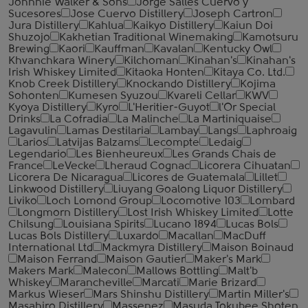
Johnnie Walker & Sons
Jorge Salles Cuervo y
Sucesores
Jose Cuervo Distillery
Joseph Cartron
Jura Distillery
Kahlua
Kaikyo Distillery
Kaiun Doi
Shuzojo
Kakhetian Traditional Winemaking
Kamotsuru
Brewing
Kaori
Kauffman
Kavalan
Kentucky Owl
Khvanchkara Winery
Kilchoman
Kinahan's
Kinahan's
Irish Whiskey Limited
Kitaoka Honten
Kitaya Co. Ltd.
Knob Creek Distillery
Knockando Distillery
Kojima
Sohonten
Kumesen Syuzou
Kvareli Cellar
KWV
Kyoya Distillery
Kyro
L'Heritier-Guyot
l'Or Special
Drinks
La Cofradia
La Malinche
La Martiniquaise
Lagavulin
Lamas Destilaria
Lambay
Langs
Laphroaig
Larios
Latvijas Balzams
Lecompte
Ledaig
Legendario
Les Bienheureux
Les Grands Chais de
France
LeVecke
Lheraud Cognac
Licorera Cihuatan
Licorera De Nicaragua
Licores de Guatemala
Lillet
Linkwood Distillery
Liuyang Goalong Liquor Distillery
Liviko
Loch Lomond Group
Locomotive 103
Lombard
Longmorn Distillery
Lost Irish Whiskey Limited
Lotte
Chilsung
Louisiana Spirits
Lucano 1894
Lucas Bols
Lucas Bols Distillery
Luxardo
Macallan
MacDuff
International Ltd
Mackmyra Distillery
Maison Boinaud
Maison Ferrand
Maison Gautier
Maker's Mark
Makers Mark
Malecon
Mallows Bottling
Malt'b
Whiskey
Marancheville
Marcati
Marie Brizard
Markus Wieser
Mars Shinshu Distillery
Martin Miller's
Masahiro Distillery
Massenez
Masuda Tokubee Shoten