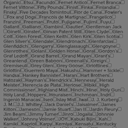
Organic
Etsu
Facundo
Fernet Antico
Fernet Branca
Fernet Vittone
Fifty Pounds
Finist
Finka
Finlandia
Finsky
Five Decades Tomintoul
Flor de Cana
Fowler's
Fox and Dogs
Francois de Martignac
Frangelico
Franzini
Freeman
Fruto
Fujigane
Fujimi
Fuyu
Gallant
Galliano
Gambini
Gautier
Gentleman Jack
Gineti
Ginster
Girvan Patent Still
Glen Clyde
Glen
Colt
Glen Forest
Glen Keith
Glen Kirk
Glen Scotia
Glen Silver's
Glendale
Glendronach
Glenfarclas
Glenfiddich
Glengarry
Glenglassaugh
Glengoyne
Glenrothes
Golani
Golden Horse
Goral
Gordon's
Graf Ledoff
Grand Barrel
Grand Mayan
Grant's
Greanlend
Green Baboon
Greenall's
Greign
Gremiseuli
Grey Glen
Grey Goose
Griottines
Griottini
Guerrero Maya
Hakushu
Hammer + Sickle
Handsa
Hankey Bannister
Haran
Hart Brothers
Hatozaki
Hayman's
Hendrick's
Hennessy
Herald
Meister
Herencia de Plata
Heriose
Hibiki
High
Commissioner
Highland Mist
Hinch
Hine
Holy Gun
Holy Land
Hoppers
Houraisen
Inchmoan
Indri
Ingenio Manacas
Iseo
Islay Mist
Iwai
J. J. Kurberg
J. M.
J.J. Whitley
Jack Daniel's
Jaisalmer
James
Kilton
Jameson
Jamie Stuart
Jan II
Jardin Fleury
Jim Beam
Jimmy Turner
Jinro
Jogaila
Johnnie
Walker
Johnny Volmer
JOY
Kabuki Bijin
Kah
Kamiki
Kapriol
Karpy
Kemlya
Kensatu
Kentucky