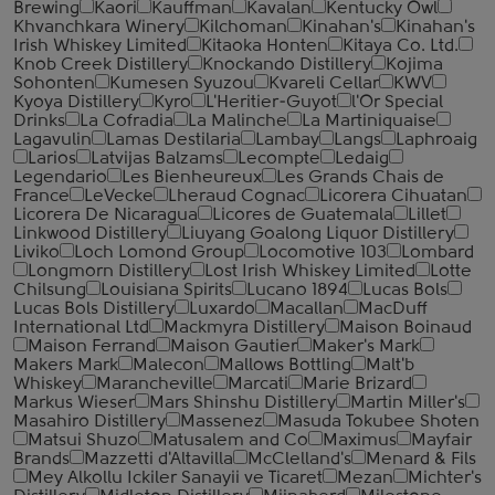
Brewing
Kaori
Kauffman
Kavalan
Kentucky Owl
Khvanchkara Winery
Kilchoman
Kinahan's
Kinahan's
Irish Whiskey Limited
Kitaoka Honten
Kitaya Co. Ltd.
Knob Creek Distillery
Knockando Distillery
Kojima
Sohonten
Kumesen Syuzou
Kvareli Cellar
KWV
Kyoya Distillery
Kyro
L'Heritier-Guyot
l'Or Special
Drinks
La Cofradia
La Malinche
La Martiniquaise
Lagavulin
Lamas Destilaria
Lambay
Langs
Laphroaig
Larios
Latvijas Balzams
Lecompte
Ledaig
Legendario
Les Bienheureux
Les Grands Chais de
France
LeVecke
Lheraud Cognac
Licorera Cihuatan
Licorera De Nicaragua
Licores de Guatemala
Lillet
Linkwood Distillery
Liuyang Goalong Liquor Distillery
Liviko
Loch Lomond Group
Locomotive 103
Lombard
Longmorn Distillery
Lost Irish Whiskey Limited
Lotte
Chilsung
Louisiana Spirits
Lucano 1894
Lucas Bols
Lucas Bols Distillery
Luxardo
Macallan
MacDuff
International Ltd
Mackmyra Distillery
Maison Boinaud
Maison Ferrand
Maison Gautier
Maker's Mark
Makers Mark
Malecon
Mallows Bottling
Malt'b
Whiskey
Marancheville
Marcati
Marie Brizard
Markus Wieser
Mars Shinshu Distillery
Martin Miller's
Masahiro Distillery
Massenez
Masuda Tokubee Shoten
Matsui Shuzo
Matusalem and Co
Maximus
Mayfair
Brands
Mazzetti d'Altavilla
McClelland's
Menard & Fils
Mey Alkollu Ickiler Sanayii ve Ticaret
Mezan
Michter's