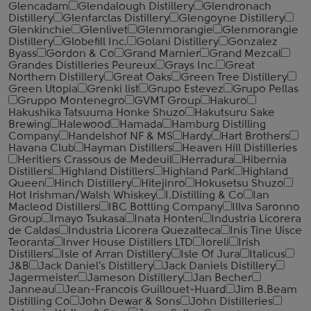
Glencadam
Glendalough Distillery
Glendronach
Distillery
Glenfarclas Distillery
Glengoyne Distillery
Glenkinchie
Glenlivet
Glenmorangie
Glenmorangie
Distillery
Globefill Inc.
Golani Distillery
Gonzalez
Byass
Gordon & Co
Grand Marnier
Grand Mezcal
Grandes Distilleries Peureux
Grays Inc.
Great
Northern Distillery
Great Oaks
Green Tree Distillery
Green Utopia
Grenki list
Grupo Estevez
Grupo Pellas
Gruppo Montenegro
GVMT Group
Hakuro
Hakushika Tatsuuma Honke Shuzo
Hakutsuru Sake
Brewing
Halewood
Hamada
Hamburg Distilling
Company
Handelshof NF & MS
Hardy
Hart Brothers
Havana Club
Hayman Distillers
Heaven Hill Distilleries
Heritiers Crassous de Medeuil
Herradura
Hibernia
Distillers
Highland Distillers
Highland Park
Highland
Queen
Hinch Distillery
Hitejinro
Hokusetsu Shuzo
Hot Irishman/Walsh Whiskey
I.Distilling & Co
Ian
Macleod Distillers
IBC Bottling Company
Illva Saronno
Group
Imayo Tsukasa
Inata Honten
Industria Licorera
de Caldas
Industria Licorera Quezalteca
Inis Tine Uisce
Teoranta
Inver House Distillers LTD
Ioreli
Irish
Distillers
Isle of Arran Distillery
Isle Of Jura
Italicus
J&B
Jack Daniel's Distillery
Jack Daniels Distillery
Jagermeister
Jameson Distillery
Jan Becher
Janneau
Jean-Francois Guillouet-Huard
Jim B.Beam
Distilling Co
John Dewar & Sons
John Distilleries