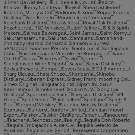
J Estancia Distillery
R. L. Seale & Co. Ltd
Radico
Khaitan
Remy Cointreau
Reyka
Rhea Distilleries
Robert A. Merry & Co
Rodionov & Sons
Rogue Society
Distilling
Ron Barcelo
Ronrico Rum Company
Rosebank Distillery
Rossi & Rossi
Royal Oak Distillery
Rozelieures
RSD Whiskey
Rudolf Jelinek
S & B Spirits
Makers
Saimaa Beverages
Saint James
Saint-Remy
Sakuramasamune
Sakurao
Samalens
Samarkand-
Zhomboy Sharob
Samaroli
Samson & Surrey
SAN.foods
Sanchez Romate
Santa Lucia
Santiago de
Cuba
Sas Compagnie Vinicole De Bourgogne
Saura
Co. Ltd
Sauza
Savicevic
Savio
Sazerac
Scandinavian Wine & Spirits
Scapa
Scapa Distillery
Sekiya Brewery
Sempe
Seven Seals
SGJ Bimmerle
Sharg Ulduzu
Shata Shuzo
Sheridan's
Shinobu
Distillery
Siberian Express
Sidney Frank Importing Co
Simex Original
Singular Spirits
Sipsmith
Slaur
International
Smokehead
Sodiko N. V.
Song Cai
Distillery
Spencerfield Spirit
Speyside Distillery
SPI
Group
Spirit France
Spirit Tellers
Spiritique
Spirits &
Plus
Starward Whiskey
Stauning Whisky Distillery
Stumbras
Suntory
Suntory Limited
Tahitian Import
Export
Talisker
Talisker Distillery
Tamdhu
Tanqueray
Teacher's
Tecnoazucar
Teeling
Tequila Don Roberto
Tequila Embajador S.A. de C.V
Tequila Selecto de
Amatitan
Tequilas del Senor
Terressentia Corporation