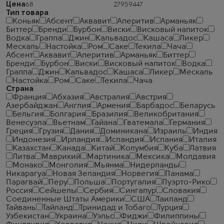
Цена
Тип товара
Коньяк
Абсент
Аквавит
Аперитив
Арманьяк
Биттер
Бренди
Бурбон
Виски
Висковый напиток
Водка
Граппа
Джин
Кальвадос
Кашаса
Ликер
Мескаль
Настойка
Ром
Саке
Текила
Чача
Абсент
Аквавит
Аперитив
Арманьяк
Биттер
Бренди
Бурбон
Виски
Висковый напиток
Водка
Граппа
Джин
Кальвадос
Кашаса
Ликер
Мескаль
Настойка
Ром
Саке
Текила
Чача
Страна
Франция
Абхазия
Австралия
Австрия
Азербайджан
Англия
Армения
Барбадос
Беларусь
Бельгия
Болгария
Бразилия
Великобритания
Венесуэла
Вьетнам
Гайана
Гватемала
Германия
Греция
Грузия
Дания
Доминикана
Израиль
Индия
Индонезия
Ирландия
Исландия
Испания
Италия
Казахстан
Канада
Китай
Колумбия
Куба
Латвия
Литва
Маврикий
Мартиника
Мексика
Молдавия
Монако
Монголия
Мьянма
Нидерланды
Никарагуа
Новая Зеландия
Норвегия
Панама
Парагвай
Перу
Польша
Португалия
Пуэрто-Рико
Россия
Сейшелы
Сербия
Сингапур
Словакия
Соединенные Штаты Америки
США
Таиланд
Тайвань
Тайланд
Тринидад и Тобаго
Турция
Узбекистан
Украина
Уэльс
Фиджи
Филиппины