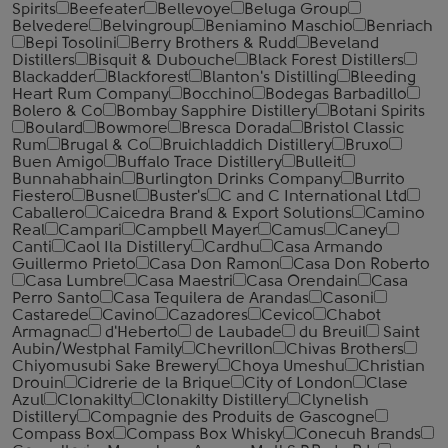
Spirits
Beefeater
Bellevoye
Beluga Group
Belvedere
Belvingroup
Beniamino Maschio
Benriach
Bepi Tosolini
Berry Brothers & Rudd
Beveland
Distillers
Bisquit & Dubouche
Black Forest Distillers
Blackadder
Blackforest
Blanton's Distilling
Bleeding
Heart Rum Company
Bocchino
Bodegas Barbadillo
Bolero & Co
Bombay Sapphire Distillery
Botani Spirits
Boulard
Bowmore
Bresca Dorada
Bristol Classic
Rum
Brugal & Co
Bruichladdich Distillery
Bruxo
Buen Amigo
Buffalo Trace Distillery
Bulleit
Bunnahabhain
Burlington Drinks Company
Burrito
Fiestero
Busnel
Buster's
C and C International Ltd
Caballero
Caicedra Brand & Export Solutions
Camino
Real
Campari
Campbell Mayer
Camus
Caney
Canti
Caol Ila Distillery
Cardhu
Casa Armando
Guillermo Prieto
Casa Don Ramon
Casa Don Roberto
Casa Lumbre
Casa Maestri
Casa Orendain
Casa
Perro Santo
Casa Tequilera de Arandas
Casoni
Castarede
Cavino
Cazadores
Cevico
Chabot
Armagnac
d'Heberto
de Laubade
du Breuil
Saint
Aubin/Westphal Family
Chevrillon
Chivas Brothers
Chiyomusubi Sake Brewery
Choya Umeshu
Christian
Drouin
Cidrerie de la Brique
City of London
Clase
Azul
Clonakilty
Clonakilty Distillery
Clynelish
Distillery
Compagnie des Produits de Gascogne
Compass Box
Compass Box Whisky
Conecuh Brands