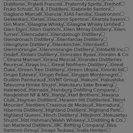
Distillerie
Fratelli ‎Francoli
Fraternity Spirits
Freihof
Fruko Schulz
G & J Distillers
Gabriello Santoni
Gagliano Marcati
Gancia
GAS Familia
Gastronom
Gekkeikan
Gelas
Giacomo Sperone
Giarola Savem
Gin Mare
Glasgow Whisky
Glasgow Whisky Limited
Glen Elgin
Glen Garioch
Glen Moray Distillery
Glen
Turner
Glencadam
Glendalough Distillery
Glendronach Distillery
Glenfarclas Distillery
Glengoyne Distillery
Glenkinchie
Glenlivet
Glenmorangie
Glenmorangie Distillery
Globefill Inc.
Godet
Golani Distillery
Gonzalez Byass
Gordon & Co
Grand Marnier
Grand Mezcal
Grandes Distilleries
Peureux
Grays Inc.
Great Northern Distillery
Great
Oaks
Green Tree Distillery
Green Utopia
Grenki list
Grupo Estevez
Grupo Pellas
Gruppo Montenegro
Guillon Painturaud
GVMT Group
Hakuro
Hakushika
Tatsuuma Honke Shuzo
Hakutsuru Sake Brewing
Halewood
Hamada
Hamburg Distilling Company
Handelshof NF & MS
Hardy
Hart Brothers
Havana
Club
Hayman Distillers
Heaven Hill Distilleries
Henri
Mounier
Heritiers Crassous de Medeuil
Herradura
Hibernia Distillers
Highland Distillers
Highland Park
Highland Queen
Hinch Distillery
Hitejinro
Hokusetsu
Shuzo
Hot Irishman/Walsh Whiskey
I.Distilling & Co
Ian Macleod Distillers
IBC Bottling Company
Illva
Saronno Group
Imayo Tsukasa
Inata Honten