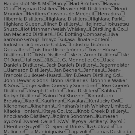
Handelshof NF & MS
Hardy
Hart Brothers
Havana
Club
Hayman Distillers
Heaven Hill Distilleries
Henri
Mounier
Heritiers Crassous de Medeuil
Herradura
Hibernia Distillers
Highland Distillers
Highland Park
Highland Queen
Hinch Distillery
Hitejinro
Hokusetsu
Shuzo
Hot Irishman/Walsh Whiskey
I.Distilling & Co
Ian Macleod Distillers
IBC Bottling Company
Illva
Saronno Group
Imayo Tsukasa
Inata Honten
Industria Licorera de Caldas
Industria Licorera
Quezalteca
Inis Tine Uisce Teoranta
Inver House
Distillers LTD
Irish Distillers
Isle of Arran Distillery
Isle
Of Jura
Italicus
J&B
J. G. Monnet et Co
Jack
Daniel's Distillery
Jack Daniels Distillery
Jagermeister
Jameson Distillery
Jan Becher
Janneau
Jean-
Francois Guillouet-Huard
Jim B.Beam Distilling Co
John Dewar & Sons
John Distilleries
Johnnie Walker
& Sons
Jorge Salles Cuervo y Sucesores
Jose Cuervo
Distillery
Joseph Cartron
Jura Distillery
Kahlua
Kaikyo Distillery
Kaiun Doi Shuzojo
Kamotsuru
Brewing
Kaori
Kauffman
Kavalan
Kentucky Owl
Kilchoman
Kinahan's
Kinahan's Irish Whiskey Limited
Kitaoka Honten
Kitaya Co. Ltd.
Knob Creek Distillery
Knockando Distillery
Kojima Sohonten
Kumesen
Syuzou
Kvareli Cellar
KWV
Kyoya Distillery
Kyro
L'Heritier-Guyot
l'Or Special Drinks
La Cofradia
La
Malinche
La Martiniquaise
Lagavulin
Lamas Destilaria