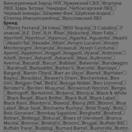
Винокуренный Завод 1911
Уржумский СВЗ
Фортуна
ЛВЗ
Царь Тигран
Чандари
Чебоксарский ЛВЗ
Черный знахарь
Шаумян-Вин
Шуйская водка
Юпитер Инкорпорейтед
Ярославский ЛВЗ
Бренд
Pierre Ferrand
14 Inkas
1800 Tequila
3 Caballos
7
злаков
A.E. Dor
A.H. Riise
Abducted
Aber Falls
Aberfort
Aberlour
Adamus
Agavita
Aguanile
Akashi
Akashi-Tai
Akvadiv
Altair
Amaro Lucano
Amaro
Montenegro
Amarula
Anaseuli
Anejo Centuria
Aperol
Appleton
Araget
Aragveli
Ararat
Ardmore
Arlett
Arran
Ashanti
Askaneli
Atxa
Aultmore
Averna
Bacardi
Bacur
Balblair
Balvenie
Bandwagon
Bankhall
Barbadillo
Barber's
Barcelo
Barclays
Bargest
Baron Otard
Barr an Uisce
Barrel
Barrister
Bayou
Beaulieu
Beaver's Dram
Becherovka
Bee
Gin
Belgian Owl
Bell's
Beluga Noble
Ben Lomond
Benster's
Benten Musume
Benvenuti Nocino
Bergia
Beringoff
Berkshire
Bickens
Bionica
Black & White
Black Beast
Black Bottle
Black Bull
Black Label
Black Ram
Blanton's
Blavod
Blend 285
Bloom
Blue
Label
Blue Seal
Bocharov Ruchey
Bold Thady
Bols
Bols Genever
Bombay Sapphire
Borghetti
Bosford
Botran
Bottega
Botucal
Braes of Glenlivet
Branca
Menta
Brenne
Bristoll's
Broom
Brugal
Buffalo Bill
Buffalo Trace
Bulldog
Burned Barrel
Bushmills
Buton