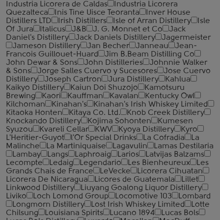
Industria Licorera de Caldas
Industria Licorera
Quezalteca
Inis Tine Uisce Teoranta
Inver House
Distillers LTD
Irish Distillers
Isle of Arran Distillery
Isle
Of Jura
Italicus
J&B
J. G. Monnet et Co
Jack
Daniel's Distillery
Jack Daniels Distillery
Jagermeister
Jameson Distillery
Jan Becher
Janneau
Jean-
Francois Guillouet-Huard
Jim B.Beam Distilling Co
John Dewar & Sons
John Distilleries
Johnnie Walker
& Sons
Jorge Salles Cuervo y Sucesores
Jose Cuervo
Distillery
Joseph Cartron
Jura Distillery
Kahlua
Kaikyo Distillery
Kaiun Doi Shuzojo
Kamotsuru
Brewing
Kaori
Kauffman
Kavalan
Kentucky Owl
Kilchoman
Kinahan's
Kinahan's Irish Whiskey Limited
Kitaoka Honten
Kitaya Co. Ltd.
Knob Creek Distillery
Knockando Distillery
Kojima Sohonten
Kumesen
Syuzou
Kvareli Cellar
KWV
Kyoya Distillery
Kyro
L'Heritier-Guyot
l'Or Special Drinks
La Cofradia
La
Malinche
La Martiniquaise
Lagavulin
Lamas Destilaria
Lambay
Langs
Laphroaig
Larios
Latvijas Balzams
Lecompte
Ledaig
Legendario
Les Bienheureux
Les
Grands Chais de France
LeVecke
Licorera Cihuatan
Licorera De Nicaragua
Licores de Guatemala
Lillet
Linkwood Distillery
Liuyang Goalong Liquor Distillery
Liviko
Loch Lomond Group
Locomotive 103
Lombard
Longmorn Distillery
Lost Irish Whiskey Limited
Lotte
Chilsung
Louisiana Spirits
Lucano 1894
Lucas Bols