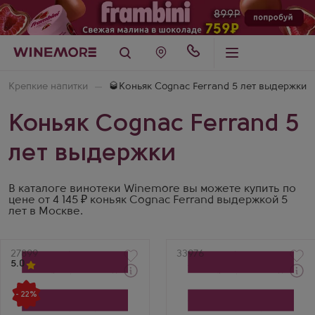
Крепкие напитки
🥃Коньяк Cognac Ferrand 5 лет выдержки
Коньяк Cognac Ferrand 5
лет выдержки
В каталоге винотеки Winemore вы можете купить по
цене от 4 145 ₽ коньяк Cognac Ferrand выдержкой 5
лет в Москве.
Артикул
27899
Артикул
33976
5.0
Через 1-2 дня
Коньяк
Коньяк
- 22%
Пьер Ферран 10
Пьер Ферран 10
Дженерасьон Премье
Дженерасьон Премье