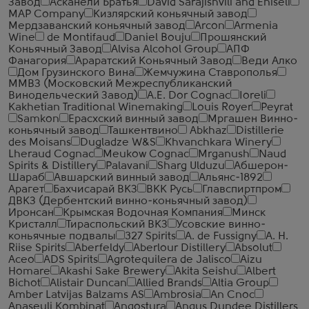
Завод
Асканели Братья
David Sarajishvili and Eniseli
MAP Company
Кизлярский коньячный завод
Мердзаванский коньячный завод
Arcon
Armenia
Wine
de Montifaud
Daniel Bouju
Прошянский
Коньячный Завод
Alvisa Alcohol Group
АПФ
Фанагория
Араратский Коньячный Завод
Веди Алко
Дом Грузинского Вина
Жемчужина Ставрополья
ММВЗ (Московский Межреспубликанский
Винодельческий Завод)
A.E. Dor Cognac
Ioreli
Kakhetian Traditional Winemaking
Louis Royer
Peyrat
Samkon
Ерасхский винный завод
Мргашен Винно-
коньячный завод
Ташкентвино
Abkhaz
Distillerie
des Moisans
Dugladze W&S
Khvanchkara Winery
Lheraud Cognac
Meukow Cognac
Mrganush
Naud
Spirits & Distillery
Palavani
Sharg Ulduzu
Абшерон-
Шараб
Авшарский винный завод
Альянс-1892
Арагет
Бахчисарай ВКЗ
ВКК Русь
Главспиртпром
ДВКЗ (Дербентский винно-коньячный завод)
Иронсан
Крымская Водочная Компания
Минск
Кристалл
Тираспольский ВКЗ
Усовские винно-
коньячные подвалы
327 Spirits
A. de Fussigny
A. H.
Riise Spirits
Aberfeldy
Aberlour Distillery
Absolut
Aceo
ADS Spirits
Agrotequilera de Jalisco
Aizu
Homare
Akashi Sake Brewery
Akita Seishu
Albert
Bichot
Alistair Duncan
Allied Brands
Altia Group
Amber Latvijas Balzams AS
Ambrosia
An Cnoc
Anaseuli Kombinat
Angostura
Angus Dundee Distillers