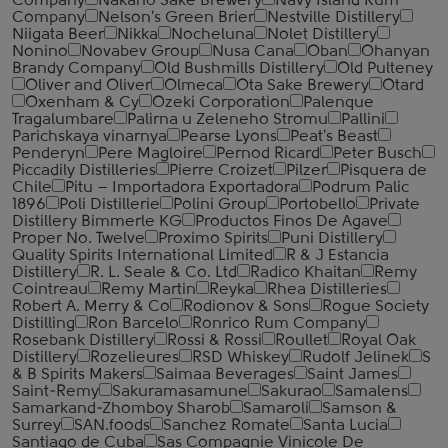
Company
Nakano Sake Brewery
Navy Island Rum
Company
Nelson's Green Brier
Nestville Distillery
Niigata Beer
Nikka
Nocheluna
Nolet Distillery
Nonino
Novabev Group
Nusa Cana
Oban
Ohanyan
Brandy Company
Old Bushmills Distillery
Old Pulteney
Oliver and Oliver
Olmeca
Ota Sake Brewery
Otard
Oxenham & Cy
Ozeki Corporation
Palenque
Tragalumbare
Palirna u Zeleneho Stromu
Pallini
Parichskaya vinarnya
Pearse Lyons
Peat's Beast
Penderyn
Pere Magloire
Pernod Ricard
Peter Busch
Piccadily Distilleries
Pierre Croizet
Pilzer
Pisquera de
Chile
Pitu – Importadora Exportadora
Podrum Palic
1896
Poli Distillerie
Polini Group
Portobello
Private
Distillery Bimmerle KG
Productos Finos De Agave
Proper No. Twelve
Proximo Spirits
Puni Distillery
Quality Spirits International Limited
R & J Estancia
Distillery
R. L. Seale & Co. Ltd
Radico Khaitan
Remy
Cointreau
Remy Martin
Reyka
Rhea Distilleries
Robert A. Merry & Co
Rodionov & Sons
Rogue Society
Distilling
Ron Barcelo
Ronrico Rum Company
Rosebank Distillery
Rossi & Rossi
Roullet
Royal Oak
Distillery
Rozelieures
RSD Whiskey
Rudolf Jelinek
S
& B Spirits Makers
Saimaa Beverages
Saint James
Saint-Remy
Sakuramasamune
Sakurao
Samalens
Samarkand-Zhomboy Sharob
Samaroli
Samson &
Surrey
SAN.foods
Sanchez Romate
Santa Lucia
Santiago de Cuba
Sas Compagnie Vinicole De