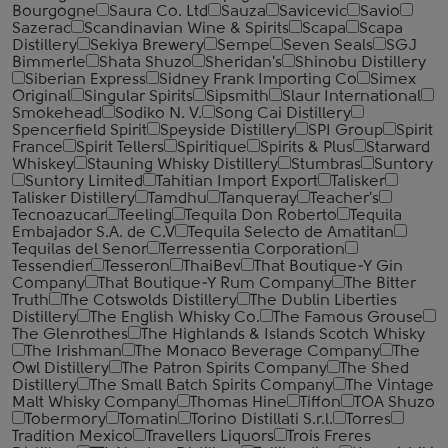
Bourgogne
Saura Co. Ltd
Sauza
Savicevic
Savio
Sazerac
Scandinavian Wine & Spirits
Scapa
Scapa
Distillery
Sekiya Brewery
Sempe
Seven Seals
SGJ
Bimmerle
Shata Shuzo
Sheridan's
Shinobu Distillery
Siberian Express
Sidney Frank Importing Co
Simex
Original
Singular Spirits
Sipsmith
Slaur International
Smokehead
Sodiko N. V.
Song Cai Distillery
Spencerfield Spirit
Speyside Distillery
SPI Group
Spirit
France
Spirit Tellers
Spiritique
Spirits & Plus
Starward
Whiskey
Stauning Whisky Distillery
Stumbras
Suntory
Suntory Limited
Tahitian Import Export
Talisker
Talisker Distillery
Tamdhu
Tanqueray
Teacher's
Tecnoazucar
Teeling
Tequila Don Roberto
Tequila
Embajador S.A. de C.V
Tequila Selecto de Amatitan
Tequilas del Senor
Terressentia Corporation
Tessendier
Tesseron
ThaiBev
That Boutique-Y Gin
Company
That Boutique-Y Rum Company
The Bitter
Truth
The Cotswolds Distillery
The Dublin Liberties
Distillery
The English Whisky Co.
The Famous Grouse
The Glenrothes
The Highlands & Islands Scotch Whisky
The Irishman
The Monaco Beverage Company
The
Owl Distillery
The Patron Spirits Company
The Shed
Distillery
The Small Batch Spirits Company
The Vintage
Malt Whisky Company
Thomas Hine
Tiffon
TOA Shuzo
Tobermory
Tomatin
Torino Distillati S.r.l.
Torres
Tradition Mexico
Travellers Liquors
Trois Freres