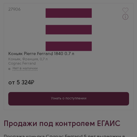
Артикул
27906
Коньяк
Пьер Ферран 1840
Производитель
Cognac Ferrand
Бренд
Pierre Ferrand
Регион
Коньяк Pierre Ferrand 1840 0.7 л
Гранд Шампань, Коньяк
Коньяк
,
Франция
,
0,7 л
Выдержка
Cognac Ferrand
3 года
от 5 324
Узнать о поступлении
Продажи под контролем ЕГАИС