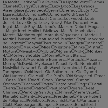
La Morita Caribena
La Pavesa
La Pipette Verte
Lamas
Laneta
Larrys
Lautrec
Lazy Dodo
Les Grands
Assemblages
Ley Seca
Leyrat
Lheraud
Licor 43
Ligare
Liko
Limoncello
Limoncello di Capri
Limoncino Bottega
Loch Castle
Lockwood
Louis
Jolliet
Love Story
Lucky Nucky
Mac Duncan
Mac
Ingal
Machir Bay
Macleod's
Maestro Dobel
Magdala
Magic Tree
Malibu
Mallows
Malt B
Manhattan
Marett
Marlborough
Marquis d'Aguesseau
Martell
Martini
Masahiro
Matusalem
Maxime Trijol
Maxximo
de Codorniz
Mayfair
McConnell's
Medjida
Menard
Metropoli
Meukow
Midai
Millstone
Minke
Mistral
Mixtura
Miyagikyo
Mobius
Moisans
Moko
Monkey
47
Monkey Shoulder
Monnet
Mont Blanc
Montelobos
Moonshine Runners
Mortlach
Mozart
Murray McDavid
Myokosan
Naud
Neft
Nemiroff
Nestville
Newton
Ninth Wave
Normindia
Nucky
Thompson
OakHeart
Old Ballantruan
Old Gyumri
Old Hunter's
Old Mull
Old Pilot's
Old Smuggler
Omar
Onza
Ora
Orloff
Orran
Orthodox
Osmoz
Oxenham
Pachuca
Paddy
Padre Azul
Pages
Parati
Parka
Passoa
Patron
Paul John
Pearse
Peat
Chimney
Perro de San Juan
Phraya
Pierre Vallet
Plantation
Planty
Powers
Presidente
Prince Hubert
de Polignac
Prohibido
Proud Irish
Puni
Puntacana
Club
Radeberger
Rampur
Rancado
Ranchitos