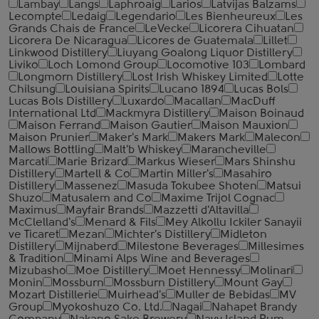
Lambay
Langs
Laphroaig
Larios
Latvijas Balzams
Lecompte
Ledaig
Legendario
Les Bienheureux
Les
Grands Chais de France
LeVecke
Licorera Cihuatan
Licorera De Nicaragua
Licores de Guatemala
Lillet
Linkwood Distillery
Liuyang Goalong Liquor Distillery
Liviko
Loch Lomond Group
Locomotive 103
Lombard
Longmorn Distillery
Lost Irish Whiskey Limited
Lotte
Chilsung
Louisiana Spirits
Lucano 1894
Lucas Bols
Lucas Bols Distillery
Luxardo
Macallan
MacDuff
International Ltd
Mackmyra Distillery
Maison Boinaud
Maison Ferrand
Maison Gautier
Maison Mauxion
Maison Prunier
Maker's Mark
Makers Mark
Malecon
Mallows Bottling
Malt'b Whiskey
Marancheville
Marcati
Marie Brizard
Markus Wieser
Mars Shinshu
Distillery
Martell & Co
Martin Miller's
Masahiro
Distillery
Massenez
Masuda Tokubee Shoten
Matsui
Shuzo
Matusalem and Co
Maxime Trijol Cognac
Maximus
Mayfair Brands
Mazzetti d'Altavilla
McClelland's
Menard & Fils
Mey Alkollu Ickiler Sanayii
ve Ticaret
Mezan
Michter's Distillery
Midleton
Distillery
Mijnaberd
Milestone Beverages
Millesimes
& Tradition
Minami Alps Wine and Beverages
Mizubasho
Moe Distillery
Moet Hennessy
Molinari
Monin
Mossburn
Mossburn Distillery
Mount Gay
Mozart Distillerie
Muirhead's
Muller de Bebidas
MV
Group
Myokoshuzo Co. Ltd.
Nagai
Nahapet Brandy