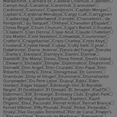
Maraschino
Cachaca 51
Caisteal Chamuis
Calenter
Campo Azul
Canaima
Canerock
Canoubier
Cantinero
Caorunn
Caperdonich
Captain Morgan
Captain's
Cardenal Mendoza
Cargo Cult
Carrygreen
Castlecraig
CastleSword
Cenote
Chameleon
de
Fontpinot
du Tariquet
Orkhevi
Chevalier d'Espalet
Chivas Regal
Chum Churum
Cigar's Barrel
Cihuatan
Cladach
Clan Denny
Clase Azul
Claude Chatelier
Clos Martin
Cool Skeleton
Cotswolds
Couronnier
Crafter's
Craigellachie
Crazy Charley
Cross Keys
Cruxland
Crystal Head
Cubay
Cutty Sark
Cynar
Dalwhinnie
Dame Jeanne
Danza del Fuego
Danzka
Darby's
Darejani
Darnley's
Daron
Darrow
Davidoff
De Marsy
Deau
Deep Forest
Devil's Island
Dewar's
Dictador
Dimple
Diplomatico
Disaronno
Domwill
Don Angel
Don Cruzado
Don Papa
Don
Roberto
Doorly's
Dora
Doragrossa
Dr. Lennon
Drambuie
Drop of Ginger
Drummers
Drumshanbo
Gunpowder
Du Pere Laize
Dupuy
Eddu
Eden
Garden
Edgar Sopper
Edinburgh Gin
El Bandido
Negro
El Destilador
El Dorado
El Jimador
Elad'Or
Eldermen
Elit
Embargo
Embassy Club
English Park
English Whisky
Espanta Espiritus
Espolon
Esprit
Organic
Etsu
Facundo
Fernet Antico
Fernet Branca
Fernet Vittone
Fifty Pounds
Finist
Finka
Finlandia
Finsky
Five Decades Tomintoul
Flor de Cana
Fowler's
Fox and Dogs
Francois de Martignac
Frangelico