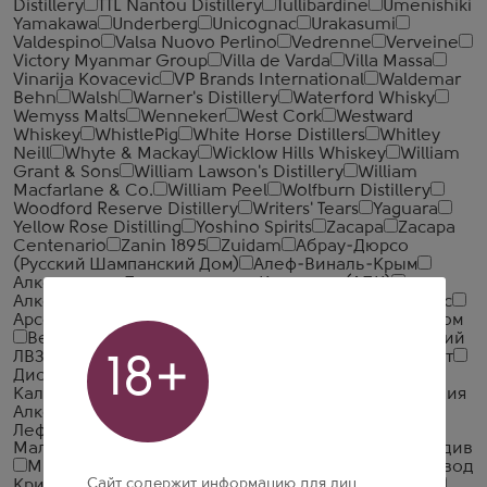
Distillery
TTL Nantou Distillery
Tullibardine
Umenishiki
Yamakawa
Underberg
Unicognac
Urakasumi
Valdespino
Valsa Nuovo Perlino
Vedrenne
Verveine
Victory Myanmar Group
Villa de Varda
Villa Massa
Vinarija Kovacevic
VP Brands International
Waldemar
Behn
Walsh
Warner's Distillery
Waterford Whisky
Wemyss Malts
Wenneker
West Cork
Westward
Whiskey
WhistlePig
White Horse Distillers
Whitley
Neill
Whyte & Mackay
Wicklow Hills Whiskey
William
Grant & Sons
William Lawson's Distillery
William
Macfarlane & Co.
William Peel
Wolfburn Distillery
Woodford Reserve Distillery
Writers' Tears
Yaguara
Yellow Rose Distilling
Yoshino Spirits
Zacapa
Zacapa
Centenario
Zanin 1895
Zuidam
Абрау-Дюрсо
(Русский Шампанский Дом)
Алеф-Виналь-Крым
Алкогольная Промышленная Компания (АПК)
Алкогольная Сибирская Группа
Алкон
Альфа Люкс
Арсенал Вин
Башспирт
БелАлко
БрянскСпиртПром
Великоустюгский ЛВЗ
Вереск
Викалк
Глазовский
ЛВЗ
Грейн Алко
Дербентский коньячный комбинат
18+
Дионис
Итар Глобал
Иткульский спиртзавод
Калужский Кристалл
КВС
КЛВЗ Кристалл
Компания
Алкогольных Напитков Алаверди
Кристалл-
Лефортово ГК
Ладога
ЛВЗ Московский
Малиновщизненский Спиртоводочный Завод Аквадив
Минский завод виноградных вин
Московский завод
Сайт содержит информацию для лиц
Кристалл
Национал Алко
Нива
Новокубанское