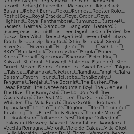
Rancho Alegre
Red & Black
Relicario
Remeslo
Ricard
Richard Chancellor
Richardson
Riga Black
Balsam
Robert Burns
Roku
Romios
Rooster Rojo
Roshel Bay
Royal Brackla
Royal Green
Royal
Highland
Royal Ranthambore
Rumundo
Rustaveli
Sadler's
Saimaa
Sambuca
SangSom
Santero
Scapegrace
Schmidt
Schnee Jager
Scotch Terrier
Se
Busca
Sea Witch
Select Aperitivo
Seven Tails
Shark
Tooth
Sheep Dip
Sherlock
Shin
Shinobu
Sierra
Silver Seal
Silvermalt
Singleton
Sinner
Sir Clark
SKYY
Smokestack
Smokey Joe
Smola
Soberano
Solera
Sorbet
Sparkman
Sperone
Spice King
Spisska
St. Graal
Starward
Stateless
Stauning
Steel
Drum
Stoker
Storm
Summum
Sweet Poison
Taigun
Taisteal
Takamaka
Taketsuru
Tamdhu
Tanglin
Tatra
Balsam
Tavern Hound
Tbilisoba
Tchaikovsky
Tengumai
Tenjaku
The Botanist
The Busker
The
Dead Rabbit
The Galtee Mountain Boy
The Glenlee
The Hive
The Kurayoshi
The London №1
The
Observatory
The Peat Monster
The San-In
The
Whistler
The Wild Bunch
Three Scottish Brothers
Tigranakert
Tio Toto
Tito's
Togouchi
Toki
Tomintoul
Torabhaig
Tres Erres
Trois Rivieres
Trouble Maker
Tsukinokatsura
Tullamore Dew
Unique Collection
Urakasumi Brewery
Vaccari
Vana Tallinn
Varadero
Vecchia Romagna
Veroni
Viejo de Caldas
Villa Giusti
Villa Maestrini
Volcan De Mi Tierra
Warner's
White