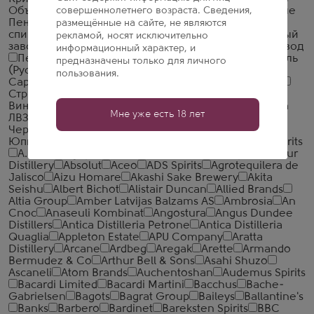
совершеннолетнего возраста. Сведения,
Объединенная Водочная Компания
Объединенные
Пензенские Водочные Заводы
Озерский
размещённые на сайте, не являются
спиртоводочный завод (ОСВЗ)
ООО ССБ
Опытный
рекламой, носят исключительно
завод НИВА
Первомайский
Первый Купажный Завод
информационный характер, и
Пермалко
Радамир
Родник и К
Русский Алкоголь
предназначены только для личного
(Руст Россия)
Русский Север
Русский стандарт
пользования.
Саранский ЛВЗ
Сиббиттер
Смирнов
Стандартъ
Стрижамент
Татспиртпром
Тейси
Тульский
Винокуренный Завод 1911
Уржумский СВЗ
Фортуна
Мне уже есть 18 лет
ЛВЗ
Царь Тигран
Чандари
Чебоксарский ЛВЗ
Черный знахарь
Шаумян-Вин
Шуйская водка
Юпитер Инкорпорейтед
Ярославский ЛВЗ
327 Spirits
A. de Fussigny
A. H. Riise Spirits
Aberfeldy
Aberlour
Distillery
Absolut
Aceo
ADS Spirits
Agrotequilera de
Jalisco
Aizu Homare
Akashi Sake Brewery
Akita
Seishu
Albert Bichot
Alistair Duncan
Allied Brands
Altia Group
Amber Latvijas Balzams AS
Ambrosia
An
Cnoc
Anaseuli Kombinat
Angostura
Angus Dundee
Distillers
Antica Distilleria Petrone
Antica Distilleria
Quaglia
Appleton Estate
APU Company
Aratta
Distillery
Arcane
Ardbeg
Aregak
Arette
Armando
Bermudez & Co
Arthur Bell & Sons
Asahi Shuzo
Ascaneli
Atom Brands
Auchentoshan
Audemus Spirits
Bacardi Limited
Bacardi Martini
Bacchus
Bache-
Gabrielsen
Bagots
Bagrat Group
Baileys
Ballantine's
Banks
Barbero
Bardinet
Bareksten Spirits
BBC