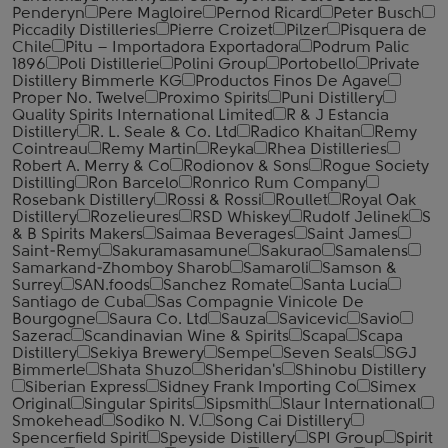
Penderyn
Pere Magloire
Pernod Ricard
Peter Busch
Piccadily Distilleries
Pierre Croizet
Pilzer
Pisquera de
Chile
Pitu – Importadora Exportadora
Podrum Palic
1896
Poli Distillerie
Polini Group
Portobello
Private
Distillery Bimmerle KG
Productos Finos De Agave
Proper No. Twelve
Proximo Spirits
Puni Distillery
Quality Spirits International Limited
R & J Estancia
Distillery
R. L. Seale & Co. Ltd
Radico Khaitan
Remy
Cointreau
Remy Martin
Reyka
Rhea Distilleries
Robert A. Merry & Co
Rodionov & Sons
Rogue Society
Distilling
Ron Barcelo
Ronrico Rum Company
Rosebank Distillery
Rossi & Rossi
Roullet
Royal Oak
Distillery
Rozelieures
RSD Whiskey
Rudolf Jelinek
S
& B Spirits Makers
Saimaa Beverages
Saint James
Saint-Remy
Sakuramasamune
Sakurao
Samalens
Samarkand-Zhomboy Sharob
Samaroli
Samson &
Surrey
SAN.foods
Sanchez Romate
Santa Lucia
Santiago de Cuba
Sas Compagnie Vinicole De
Bourgogne
Saura Co. Ltd
Sauza
Savicevic
Savio
Sazerac
Scandinavian Wine & Spirits
Scapa
Scapa
Distillery
Sekiya Brewery
Sempe
Seven Seals
SGJ
Bimmerle
Shata Shuzo
Sheridan's
Shinobu Distillery
Siberian Express
Sidney Frank Importing Co
Simex
Original
Singular Spirits
Sipsmith
Slaur International
Smokehead
Sodiko N. V.
Song Cai Distillery
Spencerfield Spirit
Speyside Distillery
SPI Group
Spirit