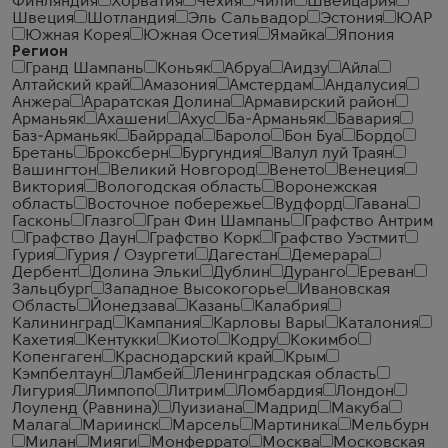
Финляндия
Хорватия
Чехия
Чили
Швейцария
Швеция
Шотландия
Эль Сальвадор
Эстония
ЮАР
Южная Корея
Южная Осетия
Ямайка
Япония
Регион
Гранд Шампань
Коньяк
Абруа
Аидзу
Айла
Алтайский край
Амазония
Амстердам
Андалусия
Анжера
Араратская Долина
Армавирский район
Арманьяк
Ахашени
Ахус
Ба-Арманьяк
Бавария
Баз-Арманьяк
Байррада
Бароло
Бон Буа
Бордо
Бретань
Броксберн
Бургундия
Валул луй Траян
Вашингтон
Великий Новгород
Венето
Венеция
Виктория
Вологодская область
Воронежская
область
Восточное побережье
Вудфорд
Гавана
Гасконь
Глазго
Гран Фин Шампань
Графство Антрим
Графство Даун
Графство Корк
Графство Уэстмит
Гурия
Гурия / Озургети
Дагестан
Демерара
Дербент
Долина Эльки
Дублин
Дуранго
Ереван
Зальцбург
Западное Высокогорье
Ивановская
Область
Йонедзава
Казань
Калабрия
Калининград
Кампания
Карловы Вары
Каталония
Кахетия
Кентукки
Киото
Кодру
Кокимбо
Копенгаген
Краснодарский край
Крым
Кэмпбелтаун
Ламбей
Ленинградская область
Лигурия
Лимпопо
Литрим
Ломбардия
Лондон
Лоуленд (Равнина)
Луизиана
Мадрид
Макуба
Малага
Мариинск
Марсель
Мартиника
Мельбурн
Милан
Мияги
Монферрато
Москва
Московская