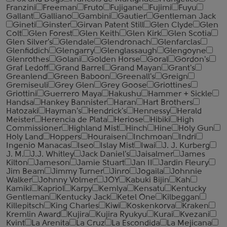
Franzini
Freeman
Fruto
Fujigane
Fujimi
Fuyu
Gallant
Galliano
Gambini
Gautier
Gentleman Jack
Gineti
Ginster
Girvan Patent Still
Glen Clyde
Glen
Colt
Glen Forest
Glen Keith
Glen Kirk
Glen Scotia
Glen Silver's
Glendale
Glendronach
Glenfarclas
Glenfiddich
Glengarry
Glenglassaugh
Glengoyne
Glenrothes
Golani
Golden Horse
Goral
Gordon's
Graf Ledoff
Grand Barrel
Grand Mayan
Grant's
Greanlend
Green Baboon
Greenall's
Greign
Gremiseuli
Grey Glen
Grey Goose
Griottines
Griottini
Guerrero Maya
Hakushu
Hammer + Sickle
Handsa
Hankey Bannister
Haran
Hart Brothers
Hatozaki
Hayman's
Hendrick's
Hennessy
Herald
Meister
Herencia de Plata
Heriose
Hibiki
High
Commissioner
Highland Mist
Hinch
Hine
Holy Gun
Holy Land
Hoppers
Houraisen
Inchmoan
Indri
Ingenio Manacas
Iseo
Islay Mist
Iwai
J. J. Kurberg
J. M.
J.J. Whitley
Jack Daniel's
Jaisalmer
James
Kilton
Jameson
Jamie Stuart
Jan II
Jardin Fleury
Jim Beam
Jimmy Turner
Jinro
Jogaila
Johnnie
Walker
Johnny Volmer
JOY
Kabuki Bijin
Kah
Kamiki
Kapriol
Karpy
Kemlya
Kensatu
Kentucky
Gentleman
Kentucky Jack
Ketel One
Kilbeggan
Killepitsch
King Charles
Kiwi
Koskenkorva
Kraken
Kremlin Award
Kujira
Kujira Ryukyu
Kurai
Kvezani
Kvint
La Arenita
La Cruz
La Escondida
La Mejicana