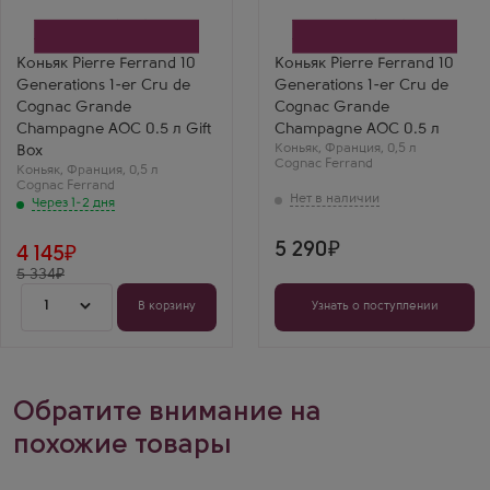
Крю де Коньяк в
Крю де
подарочной коробке
Производитель
Производитель
Cognac Ferrand
Cognac Ferrand
Бренд
Коньяк Pierre Ferrand 10
Коньяк Pierre Ferrand 10
Бренд
Pierre Ferrand
Generations 1-er Cru de
Generations 1-er Cru de
Pierre Ferrand
Регион
Регион
Гранд Шампань, Коньяк
Cognac Grande
Cognac Grande
Гранд Шампань, Коньяк
Выдержка
Champagne AOC 0.5 л Gift
Champagne AOC 0.5 л
Выдержка
5 лет
Коньяк
,
Франция
,
0,5 л
Box
5 лет
Cognac Ferrand
Владимир В
Коньяк
,
Франция
,
0,5 л
Пьер Ферран 10
Cognac Ferrand
Поколений —
Через 1-2 дня
изысканный
французский коньяк
с тонким вкусом.
5 290
4 145
Цвет медный, пахнет
5 334
медом и весенним
садом. Вкус
1
гармоничный, с
В корзину
Узнать о поступлении
элегантным
финишем. Коньяк
для эстетов,
дарящий
наслаждение от
глотка.
Обратите внимание на
похожие товары