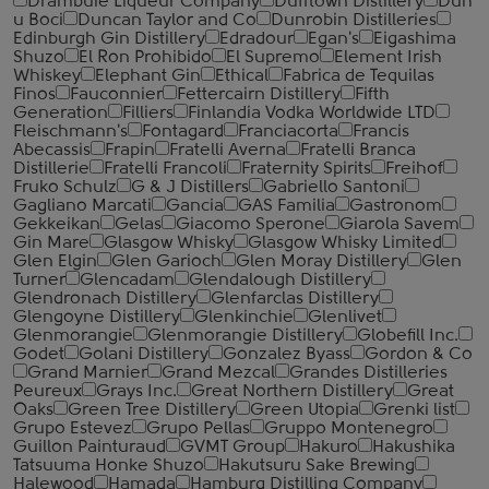
Drambuie Liqueur Company
Dufftown Distillery
Duh
u Boci
Duncan Taylor and Co
Dunrobin Distilleries
Edinburgh Gin Distillery
Edradour
Egan's
Eigashima
Shuzo
El Ron Prohibido
El Supremo
Element Irish
Whiskey
Elephant Gin
Ethical
Fabrica de Tequilas
Finos
Fauconnier
Fettercairn Distillery
Fifth
Generation
Filliers
Finlandia Vodka Worldwide LTD
Fleischmann's
Fontagard
Franciacorta
Francis
Abecassis
Frapin
Fratelli Averna
Fratelli Branca
Distillerie
Fratelli ‎Francoli
Fraternity Spirits
Freihof
Fruko Schulz
G & J Distillers
Gabriello Santoni
Gagliano Marcati
Gancia
GAS Familia
Gastronom
Gekkeikan
Gelas
Giacomo Sperone
Giarola Savem
Gin Mare
Glasgow Whisky
Glasgow Whisky Limited
Glen Elgin
Glen Garioch
Glen Moray Distillery
Glen
Turner
Glencadam
Glendalough Distillery
Glendronach Distillery
Glenfarclas Distillery
Glengoyne Distillery
Glenkinchie
Glenlivet
Glenmorangie
Glenmorangie Distillery
Globefill Inc.
Godet
Golani Distillery
Gonzalez Byass
Gordon & Co
Grand Marnier
Grand Mezcal
Grandes Distilleries
Peureux
Grays Inc.
Great Northern Distillery
Great
Oaks
Green Tree Distillery
Green Utopia
Grenki list
Grupo Estevez
Grupo Pellas
Gruppo Montenegro
Guillon Painturaud
GVMT Group
Hakuro
Hakushika
Tatsuuma Honke Shuzo
Hakutsuru Sake Brewing
Halewood
Hamada
Hamburg Distilling Company