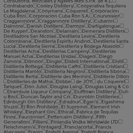
Consultoria. Mezcales y Agaves Metl S.P.R. de R.L.
Contrabando
Cooley Distillery
Cooperativa Tequilera
La Magdalena
Cooymans
Coquerel
Corporacion
Cuba Ron
Corporacion Cuba Ron S.A.
Courvoisier
Cragganmore
Cragganmore Distillery
Cubaron
Dalmore
Danish Distillers
Darroze
Dartigalongue
De Kuyper
Deanston
Delamain
Demerara Distillers
Destiladora San Nicolas
Destilaria Levira
Destileria
Colombiana
Destileria Espiritu Andino
Destileria Santa
Lucia
Destileria Sierra
Destileria y Bodega Abasolo
Destilerias Acha
Destilerias Campeny
Destilerias
Manuel Acha
Destilerias Unidas
Diageo
Diego
Zamora
Dilmoor
Dingle
Distell International
Distil
Distilleria Bottega
Distilleria Caffo
Distilleria Cristiani
Distilleria Marolo
Distilleria Negroni
Distilleria Sibona
Distillerie Berta
Distillerie des Menhirs
Distillerie Dillon
Distilleries de Matha
Dobbe
de JOY
du Coquerel
Tariquet
Don Julio
Douglas Laing
Douglas Laing & Co
Drambuie Liqueur Company
Dufftown Distillery
Duh
u Boci
Duncan Taylor and Co
Dunrobin Distilleries
Edinburgh Gin Distillery
Edradour
Egan's
Eigashima
Shuzo
El Ron Prohibido
El Supremo
Element Irish
Whiskey
Elephant Gin
Ethical
Fabrica de Tequilas
Finos
Fauconnier
Fettercairn Distillery
Fifth
Generation
Filliers
Finlandia Vodka Worldwide LTD
Fleischmann's
Fontagard
Franciacorta
Francis
Abecassis
Frapin
Fratelli Averna
Fratelli Branca