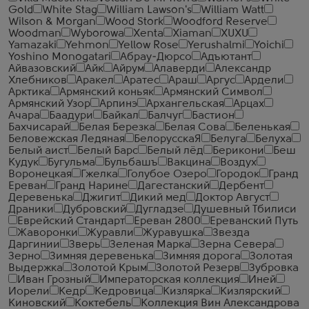
Gold
White Stag
William Lawson's
William Watt
Wilson & Morgan
Wood Stork
Woodford Reserve
Woodman
Wyborowa
Xenta
Xiaman
XUXU
Yamazaki
Yehmon
Yellow Rose
Yerushalmi
Yoichi
Yoshino Monogatari
Абрау-Дюрсо
Адъютант
Айвазовский
Айк
Айрум
Алаверди
Александр
Хлебников
Аракел
Аратес
Араш
Аргус
Ардели
Арктика
Армянский коньяк
Армянский Символ
Армянский Узор
Арпинэ
Архангельская
Арцах
Ачара
Баадури
Байкал
Балчуг
Бастион
Бахчисарай
Белая Березка
Белая Сова
Беленькая
Беловежская Ледяная
БелорусскаЯ
Белуга
Белуха
Белый аист
Белый Барс
Белый лёд
Берикони
Беш
Кудук
Бугульма
Бульбашъ
Вакцина
Воздух
Воронецкая
Гжелка
Голубое Озеро
Городок
Гранд
Ереван
Гранд Нарине
Дагестанский
Дербент
Деревенька
Джигит
Дикий мед
Доктор Август
Драники
Дубровский
Дугладзе
Душевный Тбилиси
Еврейский Стандарт
Ереван 2800
Ереванский Путь
Жаворонки
Журавли
Журавушка
Звезда
Даргинии
Зверь
Зеленая Марка
Зерна Севера
Зерно
Зимняя деревенька
Зимняя дорога
Золотая
Выдержка
Золотой Крым
Золотой Резерв
Зубровка
Иван Грозный
Императорская коллекция
Иней
Иорели
Кедр
Кедровица
Кизлярка
Кизлярский
Киновский
Коктебель
Коллекция Вин Александрова