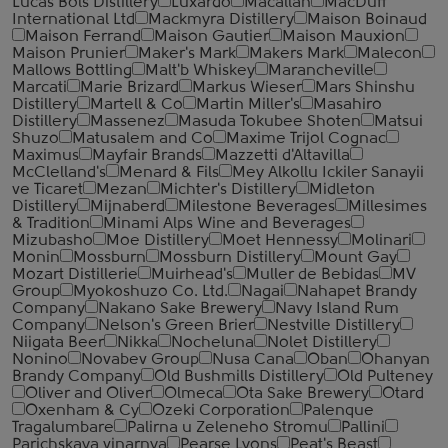
Lucas Bols Distillery
Luxardo
Macallan
MacDuff
International Ltd
Mackmyra Distillery
Maison Boinaud
Maison Ferrand
Maison Gautier
Maison Mauxion
Maison Prunier
Maker's Mark
Makers Mark
Malecon
Mallows Bottling
Malt'b Whiskey
Marancheville
Marcati
Marie Brizard
Markus Wieser
Mars Shinshu
Distillery
Martell & Co
Martin Miller's
Masahiro
Distillery
Massenez
Masuda Tokubee Shoten
Matsui
Shuzo
Matusalem and Co
Maxime Trijol Cognac
Maximus
Mayfair Brands
Mazzetti d'Altavilla
McClelland's
Menard & Fils
Mey Alkollu Ickiler Sanayii
ve Ticaret
Mezan
Michter's Distillery
Midleton
Distillery
Mijnaberd
Milestone Beverages
Millesimes
& Tradition
Minami Alps Wine and Beverages
Mizubasho
Moe Distillery
Moet Hennessy
Molinari
Monin
Mossburn
Mossburn Distillery
Mount Gay
Mozart Distillerie
Muirhead's
Muller de Bebidas
MV
Group
Myokoshuzo Co. Ltd.
Nagai
Nahapet Brandy
Company
Nakano Sake Brewery
Navy Island Rum
Company
Nelson's Green Brier
Nestville Distillery
Niigata Beer
Nikka
Nocheluna
Nolet Distillery
Nonino
Novabev Group
Nusa Cana
Oban
Ohanyan
Brandy Company
Old Bushmills Distillery
Old Pulteney
Oliver and Oliver
Olmeca
Ota Sake Brewery
Otard
Oxenham & Cy
Ozeki Corporation
Palenque
Tragalumbare
Palirna u Zeleneho Stromu
Pallini
Parichskaya vinarnya
Pearse Lyons
Peat's Beast