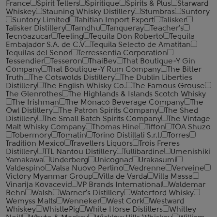
France
Spirit Tellers
Spiritique
Spirits & Plus
Starward
Whiskey
Stauning Whisky Distillery
Stumbras
Suntory
Suntory Limited
Tahitian Import Export
Talisker
Talisker Distillery
Tamdhu
Tanqueray
Teacher's
Tecnoazucar
Teeling
Tequila Don Roberto
Tequila
Embajador S.A. de C.V
Tequila Selecto de Amatitan
Tequilas del Senor
Terressentia Corporation
Tessendier
Tesseron
ThaiBev
That Boutique-Y Gin
Company
That Boutique-Y Rum Company
The Bitter
Truth
The Cotswolds Distillery
The Dublin Liberties
Distillery
The English Whisky Co.
The Famous Grouse
The Glenrothes
The Highlands & Islands Scotch Whisky
The Irishman
The Monaco Beverage Company
The
Owl Distillery
The Patron Spirits Company
The Shed
Distillery
The Small Batch Spirits Company
The Vintage
Malt Whisky Company
Thomas Hine
Tiffon
TOA Shuzo
Tobermory
Tomatin
Torino Distillati S.r.l.
Torres
Tradition Mexico
Travellers Liquors
Trois Freres
Distillery
TTL Nantou Distillery
Tullibardine
Umenishiki
Yamakawa
Underberg
Unicognac
Urakasumi
Valdespino
Valsa Nuovo Perlino
Vedrenne
Verveine
Victory Myanmar Group
Villa de Varda
Villa Massa
Vinarija Kovacevic
VP Brands International
Waldemar
Behn
Walsh
Warner's Distillery
Waterford Whisky
Wemyss Malts
Wenneker
West Cork
Westward
Whiskey
WhistlePig
White Horse Distillers
Whitley