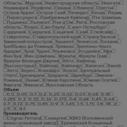
Область
Мурсия
Нижегородская область
Ниигата
Нормандия
Норфолк
Оахака
Обнинск
Орегон
Остров Арран
Остров Скай
Пенедес
Пенза
Пермь
Пирассунунга
Прибрежный Хайленд
Пти Шампань
Пушкино
Пьемонт
Пэи д'Ож
Рига
Ростовская
область
Роэро
Сан-Паулу
Санкт-Петербург
Сардиния
Сидзуока
Сицилия
Скай
Спейсайд
Ставрополь
Ставропольский край
Страна Басков
Таманский полуостров
Ташкент
Теннесси
Тоскана
Треббьяно ди Романья
Тревизо
Трентино-Альто
Адидже
Тула
Турин
Ульяновск
Уссурийск
Уфа
Фин Буа
Фин Шампань
Фриули
Фриули Грав
Фриули-Венеция-Джулия
Хёго
Хайленд
(Высокогорье)
Хайлэнд
Хайлэндс
Халиско
Ханой
Хего
Херес
Хоккайдо
Хонсю
Центральный
Отаго
Цинандали
Шаранта
Эдинбург
Эмилия-
Романья
Эхиме
Южная Каролина
Южная Осетия
Ямагата
Яманаси
Ярославская Область
Объем
0.5
0.05
0.1
0.2
0.25
0.02
0.03
0.04
0.18
0.285
0.3
0.35
0.36
0.375
0.4
0.44
0.45
0.64
0.7
0.72
0.75
0.85
0.9
1
1.45
1.5
1.75
1.8
18
2
2.5
3
4.5
Производитель
Cognac Ferrand
Синергия
КВКЗ (Коломенский
винно-коньячный завод)
Ереванский Коньячный