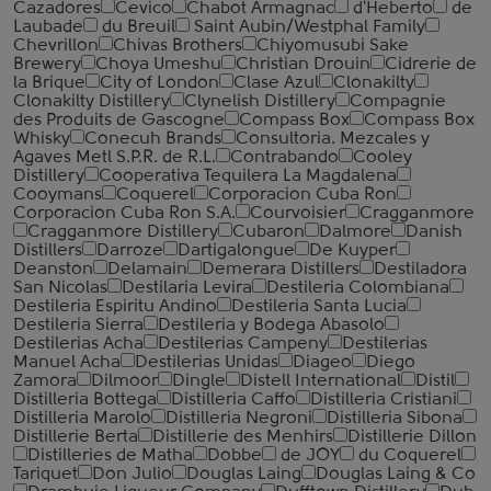
Cazadores
Cevico
Chabot Armagnac
d'Heberto
de
Laubade
du Breuil
Saint Aubin/Westphal Family
Chevrillon
Chivas Brothers
Chiyomusubi Sake
Brewery
Choya Umeshu
Christian Drouin
Cidrerie de
la Brique
City of London
Clase Azul
Clonakilty
Clonakilty Distillery
Clynelish Distillery
Compagnie
des Produits de Gascogne
Compass Box
Compass Box
Whisky
Conecuh Brands
Consultoria. Mezcales y
Agaves Metl S.P.R. de R.L.
Contrabando
Cooley
Distillery
Cooperativa Tequilera La Magdalena
Cooymans
Coquerel
Corporacion Cuba Ron
Corporacion Cuba Ron S.A.
Courvoisier
Cragganmore
Cragganmore Distillery
Cubaron
Dalmore
Danish
Distillers
Darroze
Dartigalongue
De Kuyper
Deanston
Delamain
Demerara Distillers
Destiladora
San Nicolas
Destilaria Levira
Destileria Colombiana
Destileria Espiritu Andino
Destileria Santa Lucia
Destileria Sierra
Destileria y Bodega Abasolo
Destilerias Acha
Destilerias Campeny
Destilerias
Manuel Acha
Destilerias Unidas
Diageo
Diego
Zamora
Dilmoor
Dingle
Distell International
Distil
Distilleria Bottega
Distilleria Caffo
Distilleria Cristiani
Distilleria Marolo
Distilleria Negroni
Distilleria Sibona
Distillerie Berta
Distillerie des Menhirs
Distillerie Dillon
Distilleries de Matha
Dobbe
de JOY
du Coquerel
Tariquet
Don Julio
Douglas Laing
Douglas Laing & Co