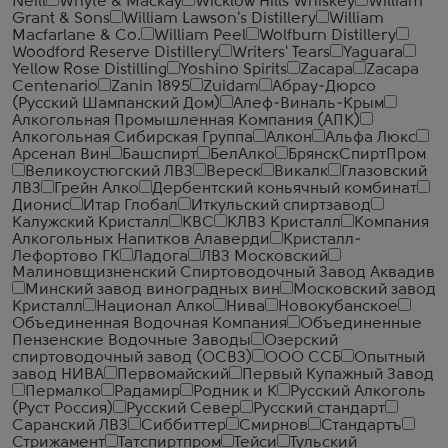
Neill
Whyte & Mackay
Wicklow Hills Whiskey
William
Grant & Sons
William Lawson's Distillery
William
Macfarlane & Co.
William Peel
Wolfburn Distillery
Woodford Reserve Distillery
Writers' Tears
Yaguara
Yellow Rose Distilling
Yoshino Spirits
Zacapa
Zacapa
Centenario
Zanin 1895
Zuidam
Абрау-Дюрсо
(Русский Шампанский Дом)
Алеф-Виналь-Крым
Алкогольная Промышленная Компания (АПК)
Алкогольная Сибирская Группа
Алкон
Альфа Люкс
Арсенал Вин
Башспирт
БелАлко
БрянскСпиртПром
Великоустюгский ЛВЗ
Вереск
Викалк
Глазовский
ЛВЗ
Грейн Алко
Дербентский коньячный комбинат
Дионис
Итар Глобал
Иткульский спиртзавод
Калужский Кристалл
КВС
КЛВЗ Кристалл
Компания
Алкогольных Напитков Алаверди
Кристалл-
Лефортово ГК
Ладога
ЛВЗ Московский
Малиновщизненский Спиртоводочный Завод Аквадив
Минский завод виноградных вин
Московский завод
Кристалл
Национал Алко
Нива
Новокубанское
Объединенная Водочная Компания
Объединенные
Пензенские Водочные Заводы
Озерский
спиртоводочный завод (ОСВЗ)
ООО ССБ
Опытный
завод НИВА
Первомайский
Первый Купажный Завод
Пермалко
Радамир
Родник и К
Русский Алкоголь
(Руст Россия)
Русский Север
Русский стандарт
Саранский ЛВЗ
Сиббиттер
Смирнов
Стандартъ
Стрижамент
Татспиртпром
Тейси
Тульский