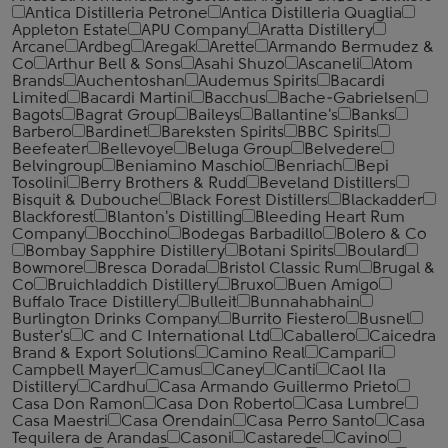
Antica Distilleria Petrone
Antica Distilleria Quaglia
Appleton Estate
APU Company
Aratta Distillery
Arcane
Ardbeg
Aregak
Arette
Armando Bermudez &
Co
Arthur Bell & Sons
Asahi Shuzo
Ascaneli
Atom
Brands
Auchentoshan
Audemus Spirits
Bacardi
Limited
Bacardi Martini
Bacchus
Bache-Gabrielsen
Bagots
Bagrat Group
Baileys
Ballantine's
Banks
Barbero
Bardinet
Bareksten Spirits
BBC Spirits
Beefeater
Bellevoye
Beluga Group
Belvedere
Belvingroup
Beniamino Maschio
Benriach
Bepi
Tosolini
Berry Brothers & Rudd
Beveland Distillers
Bisquit & Dubouche
Black Forest Distillers
Blackadder
Blackforest
Blanton's Distilling
Bleeding Heart Rum
Company
Bocchino
Bodegas Barbadillo
Bolero & Co
Bombay Sapphire Distillery
Botani Spirits
Boulard
Bowmore
Bresca Dorada
Bristol Classic Rum
Brugal &
Co
Bruichladdich Distillery
Bruxo
Buen Amigo
Buffalo Trace Distillery
Bulleit
Bunnahabhain
Burlington Drinks Company
Burrito Fiestero
Busnel
Buster's
C and C International Ltd
Caballero
Caicedra
Brand & Export Solutions
Camino Real
Campari
Campbell Mayer
Camus
Caney
Canti
Caol Ila
Distillery
Cardhu
Casa Armando Guillermo Prieto
Casa Don Ramon
Casa Don Roberto
Casa Lumbre
Casa Maestri
Casa Orendain
Casa Perro Santo
Casa
Tequilera de Arandas
Casoni
Castarede
Cavino