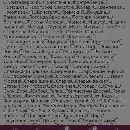
Командирский
Коноплянка
Контрабанда
Корюшка
Косогоров Самогон
Кочари
Кремлевка
Кремлевский
Кристалл
Крымский
Кукушка
Ламоника
Легенда Армении
Легенда Кремля
Лезгинка
Лесная Мороша
Мамонт
Маруся
Медная
лошадка
Методъ
Мурава
Муш
Мягков
Налибоки
Народный Капитал
Ной
Оганян
Онегин
Органикмастер
Первогон
Перепелка
Поздравительный
Полугар
Престиж
Прикамский
Путинка
Пшеничная история
Пять Озер
Романов
Рослин
Русская Эскадра
Русский лед
Русское
Золото
Самарканд
Самоваръ
Сараджишвили
Саят Нова
Северная Тропа
Северное Золото
Седой Кавказ
Седой Кизляр
Сейлорс Хоум
Славянский Трактир
Смирновъ
Сокровище Тифлиса
Солодовая Ярмарка
Солодовня
Спельта
Старая
Москва
Старейшина
Старка
Старый Кахети
Старый Кенигсберг
Столичная
Стопарик
Стужа
Сулу-Дере
Сябры
Талка
Тбилисский Дворик
Топаз
Травка
Троекуровка
Тундра
Урожай
Уч Кудук
Фанагория
Форсаж
Ханская
Хаски
Хлеб & Соль
Хлебная долина
Хлебная Мера
Хлебная Половинка
Хлебник
Хлебный Купажъ
Царская
Царская
Крепость
Царское Село
Царь Кедр
Царь/
Государев заказ
Цитадель
Чача
Чижик-Пыжик
Чистые Росы
Шалахо
Шато Темрюк
Эльбрус
0
0