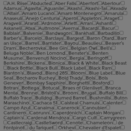
A.H. Riise
Abducted
Aber Falls
Aberfort
Aberlour
Adamus
Agavita
Aguanile
Akashi
Akashi-Tai
Akvadiv
Altair
Amaro Lucano
Amaro Montenegro
Amarula
Anaseuli
Anejo Centuria
Aperol
Appleton
Araget
Aragveli
Ararat
Ardmore
Arlett
Arran
Ashanti
Askaneli
Atxa
Aultmore
Averna
Bacardi
Bacur
Balblair
Balvenie
Bandwagon
Bankhall
Barbadillo
Barber's
Barcelo
Barclays
Bargest
Baron Otard
Barr
an Uisce
Barrel
Barrister
Bayou
Beaulieu
Beaver's
Dram
Becherovka
Bee Gin
Belgian Owl
Bell's
Beluga Noble
Ben Lomond
Benster's
Benten
Musume
Benvenuti Nocino
Bergia
Beringoff
Berkshire
Bickens
Bionica
Black & White
Black Beast
Black Bottle
Black Bull
Black Label
Black Ram
Blanton's
Blavod
Blend 285
Bloom
Blue Label
Blue
Seal
Bocharov Ruchey
Bold Thady
Bols
Bols
Genever
Bombay Sapphire
Borghetti
Bosford
Botran
Bottega
Botucal
Braes of Glenlivet
Branca
Menta
Brenne
Bristoll's
Broom
Brugal
Buffalo Bill
Buffalo Trace
Bulldog
Burned Barrel
Bushmills
Buton
Maraschino
Cachaca 51
Caisteal Chamuis
Calenter
Campo Azul
Canaima
Canerock
Canoubier
Cantinero
Caorunn
Caperdonich
Captain Morgan
Captain's
Cardenal Mendoza
Cargo Cult
Carrygreen
Castlecraig
CastleSword
Cenote
Chameleon
de
Fontpinot
du Tariquet
Orkhevi
Chevalier d'Espalet