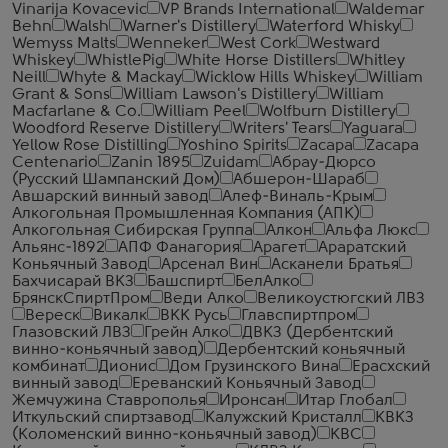
Vinarija Kovacevic
VP Brands International
Waldemar
Behn
Walsh
Warner's Distillery
Waterford Whisky
Wemyss Malts
Wenneker
West Cork
Westward
Whiskey
WhistlePig
White Horse Distillers
Whitley
Neill
Whyte & Mackay
Wicklow Hills Whiskey
William
Grant & Sons
William Lawson's Distillery
William
Macfarlane & Co.
William Peel
Wolfburn Distillery
Woodford Reserve Distillery
Writers' Tears
Yaguara
Yellow Rose Distilling
Yoshino Spirits
Zacapa
Zacapa
Centenario
Zanin 1895
Zuidam
Абрау-Дюрсо
(Русский Шампанский Дом)
Абшерон-Шараб
Авшарский винный завод
Алеф-Виналь-Крым
Алкогольная Промышленная Компания (АПК)
Алкогольная Сибирская Группа
Алкон
Альфа Люкс
Альянс-1892
АПФ Фанагория
Арагет
Араратский
Коньячный Завод
Арсенал Вин
Асканели Братья
Бахчисарай ВКЗ
Башспирт
БелАлко
БрянскСпиртПром
Веди Алко
Великоустюгский ЛВЗ
Вереск
Викалк
ВКК Русь
Главспиртпром
Глазовский ЛВЗ
Грейн Алко
ДВКЗ (Дербентский
винно-коньячный завод)
Дербентский коньячный
комбинат
Дионис
Дом Грузинского Вина
Ерасхский
винный завод
Ереванский Коньячный Завод
Жемчужина Ставрополья
Иронсан
Итар Глобал
Иткульский спиртзавод
Калужский Кристалл
КВКЗ
(Коломенский винно-коньячный завод)
КВС