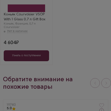
коробке
Производитель
Courvoisier
Регион
Коньяк Courvoisier VSOP
Коньяк, Фин Шампань
With 1 Glass 0.7 л Gift Box
Выдержка
Коньяк
12 лет
,
Франция
,
0,7 л
Courvoisier
4 604
Узнать о поступлении
Обратите внимание на
похожие товары
Артикул
19740
5.0