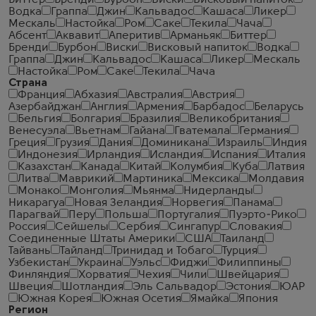
Биттер
Бренди
Бурбон
Виски
Висковый напиток
Водка
Граппа
Джин
Кальвадос
Кашаса
Ликер
Мескаль
Настойка
Ром
Саке
Текила
Чача
Абсент
Аквавит
Аперитив
Арманьяк
Биттер
Бренди
Бурбон
Виски
Висковый напиток
Водка
Граппа
Джин
Кальвадос
Кашаса
Ликер
Мескаль
Настойка
Ром
Саке
Текила
Чача
Страна
Франция
Абхазия
Австралия
Австрия
Азербайджан
Англия
Армения
Барбадос
Беларусь
Бельгия
Болгария
Бразилия
Великобритания
Венесуэла
Вьетнам
Гайана
Гватемала
Германия
Греция
Грузия
Дания
Доминикана
Израиль
Индия
Индонезия
Ирландия
Исландия
Испания
Италия
Казахстан
Канада
Китай
Колумбия
Куба
Латвия
Литва
Маврикий
Мартиника
Мексика
Молдавия
Монако
Монголия
Мьянма
Нидерланды
Никарагуа
Новая Зеландия
Норвегия
Панама
Парагвай
Перу
Польша
Португалия
Пуэрто-Рико
Россия
Сейшелы
Сербия
Сингапур
Словакия
Соединенные Штаты Америки
США
Таиланд
Тайвань
Тайланд
Тринидад и Тобаго
Турция
Узбекистан
Украина
Уэльс
Фиджи
Филиппины
Финляндия
Хорватия
Чехия
Чили
Швейцария
Швеция
Шотландия
Эль Сальвадор
Эстония
ЮАР
Южная Корея
Южная Осетия
Ямайка
Япония
Регион