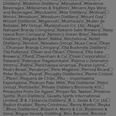
Distillery
Midleton Distillery
Mijnaberd
Milestone
Beverages
Millesimes & Tradition
Minami Alps Wine
and Beverages
Mizubasho
Moe Distillery
Molinari
Monin
Mossburn
Mossburn Distillery
Mount Gay
Mozart Distillerie
Mrganush
Muirhead's
Muller de
Bebidas
MV Group
Myokoshuzo Co. Ltd.
Nagai
Nahapet Brandy Company
Nakano Sake Brewery
Navy
Island Rum Company
Nelson's Green Brier
Nestville
Distillery
Niigata Beer
Nikka
Nocheluna
Nolet
Distillery
Nonino
Novabev Group
Nusa Cana
Oban
Ohanyan Brandy Company
Old Bushmills Distillery
Old Pulteney
Oliver and Oliver
Olmeca
Ota Sake
Brewery
Otard
Oxenham & Cy
Ozeki Corporation
Palavani
Palenque Tragalumbare
Palirna u Zeleneho
Stromu
Pallini
Parichskaya vinarnya
Pearse Lyons
Peat's Beast
Penderyn
Pere Magloire
Pernod Ricard
Peter Busch
Peyrat
Piccadily Distilleries
Pierre Croizet
Pilzer
Pisquera de Chile
Pitu – Importadora
Exportadora
Podrum Palic 1896
Poli Distillerie
Polini
Group
Portobello
Private Distillery Bimmerle KG
Productos Finos De Agave
Proper No. Twelve
Proximo
Spirits
Puni Distillery
Quality Spirits International
Limited
R & J Estancia Distillery
R. L. Seale & Co. Ltd
Radico Khaitan
Remy Cointreau
Remy Martin
Reyka
Rhea Distilleries
Robert A. Merry & Co
Rodionov &
Sons
Rogue Society Distilling
Ron Barcelo
Ronrico