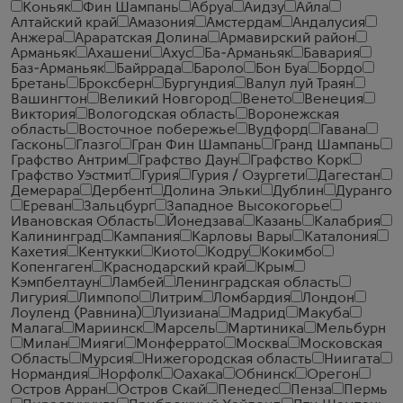
Коньяк
Фин Шампань
Абруа
Аидзу
Айла
Алтайский край
Амазония
Амстердам
Андалусия
Анжера
Араратская Долина
Армавирский район
Арманьяк
Ахашени
Ахус
Ба-Арманьяк
Бавария
Баз-Арманьяк
Байррада
Бароло
Бон Буа
Бордо
Бретань
Броксберн
Бургундия
Валул луй Траян
Вашингтон
Великий Новгород
Венето
Венеция
Виктория
Вологодская область
Воронежская
область
Восточное побережье
Вудфорд
Гавана
Гасконь
Глазго
Гран Фин Шампань
Гранд Шампань
Графство Антрим
Графство Даун
Графство Корк
Графство Уэстмит
Гурия
Гурия / Озургети
Дагестан
Демерара
Дербент
Долина Эльки
Дублин
Дуранго
Ереван
Зальцбург
Западное Высокогорье
Ивановская Область
Йонедзава
Казань
Калабрия
Калининград
Кампания
Карловы Вары
Каталония
Кахетия
Кентукки
Киото
Кодру
Кокимбо
Копенгаген
Краснодарский край
Крым
Кэмпбелтаун
Ламбей
Ленинградская область
Лигурия
Лимпопо
Литрим
Ломбардия
Лондон
Лоуленд (Равнина)
Луизиана
Мадрид
Макуба
Малага
Мариинск
Марсель
Мартиника
Мельбурн
Милан
Мияги
Монферрато
Москва
Московская
Область
Мурсия
Нижегородская область
Ниигата
Нормандия
Норфолк
Оахака
Обнинск
Орегон
Остров Арран
Остров Скай
Пенедес
Пенза
Пермь