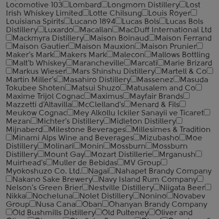
Locomotive 103
Lombard
Longmorn Distillery
Lost
Irish Whiskey Limited
Lotte Chilsung
Louis Royer
Louisiana Spirits
Lucano 1894
Lucas Bols
Lucas Bols
Distillery
Luxardo
Macallan
MacDuff International Ltd
Mackmyra Distillery
Maison Boinaud
Maison Ferrand
Maison Gautier
Maison Mauxion
Maison Prunier
Maker's Mark
Makers Mark
Malecon
Mallows Bottling
Malt'b Whiskey
Marancheville
Marcati
Marie Brizard
Markus Wieser
Mars Shinshu Distillery
Martell & Co
Martin Miller's
Masahiro Distillery
Massenez
Masuda
Tokubee Shoten
Matsui Shuzo
Matusalem and Co
Maxime Trijol Cognac
Maximus
Mayfair Brands
Mazzetti d'Altavilla
McClelland's
Menard & Fils
Meukow Cognac
Mey Alkollu Ickiler Sanayii ve Ticaret
Mezan
Michter's Distillery
Midleton Distillery
Mijnaberd
Milestone Beverages
Millesimes & Tradition
Minami Alps Wine and Beverages
Mizubasho
Moe
Distillery
Molinari
Monin
Mossburn
Mossburn
Distillery
Mount Gay
Mozart Distillerie
Mrganush
Muirhead's
Muller de Bebidas
MV Group
Myokoshuzo Co. Ltd.
Nagai
Nahapet Brandy Company
Nakano Sake Brewery
Navy Island Rum Company
Nelson's Green Brier
Nestville Distillery
Niigata Beer
Nikka
Nocheluna
Nolet Distillery
Nonino
Novabev
Group
Nusa Cana
Oban
Ohanyan Brandy Company
Old Bushmills Distillery
Old Pulteney
Oliver and