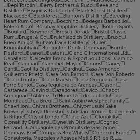
Belvedere
Belvingroup
Beniamino Maschio
Benriach
Bepi Tosolini
Berry Brothers & Rudd
Beveland
Distillers
Bisquit & Dubouche
Black Forest Distillers
Blackadder
Blackforest
Blanton's Distilling
Bleeding
Heart Rum Company
Bocchino
Bodegas Barbadillo
Bolero & Co
Bombay Sapphire Distillery
Botani Spirits
Boulard
Bowmore
Bresca Dorada
Bristol Classic
Rum
Brugal & Co
Bruichladdich Distillery
Bruxo
Buen Amigo
Buffalo Trace Distillery
Bulleit
Bunnahabhain
Burlington Drinks Company
Burrito
Fiestero
Busnel
Buster's
C and C International Ltd
Caballero
Caicedra Brand & Export Solutions
Camino
Real
Campari
Campbell Mayer
Camus
Caney
Canti
Caol Ila Distillery
Cardhu
Casa Armando
Guillermo Prieto
Casa Don Ramon
Casa Don Roberto
Casa Lumbre
Casa Maestri
Casa Orendain
Casa
Perro Santo
Casa Tequilera de Arandas
Casoni
Castarede
Cavino
Cazadores
Cevico
Chabot
Armagnac
Abkhaz
d'Heberto
de Laubade
de
Montifaud
du Breuil
Saint Aubin/Westphal Family
Chevrillon
Chivas Brothers
Chiyomusubi Sake
Brewery
Choya Umeshu
Christian Drouin
Cidrerie de
la Brique
City of London
Clase Azul
Clonakilty
Clonakilty Distillery
Clynelish Distillery
Cognac
Ferrand
Compagnie des Produits de Gascogne
Compass Box
Compass Box Whisky
Conecuh Brands
Consultoria. Mezcales y Agaves Metl S.P.R. de R.L.