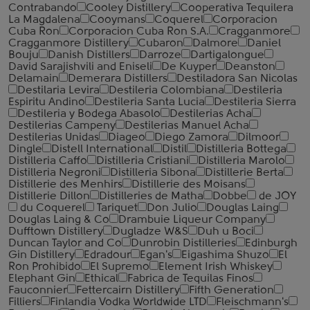
Contrabando
Cooley Distillery
Cooperativa Tequilera
La Magdalena
Cooymans
Coquerel
Corporacion
Cuba Ron
Corporacion Cuba Ron S.A.
Cragganmore
Cragganmore Distillery
Cubaron
Dalmore
Daniel
Bouju
Danish Distillers
Darroze
Dartigalongue
David Sarajishvili and Eniseli
De Kuyper
Deanston
Delamain
Demerara Distillers
Destiladora San Nicolas
Destilaria Levira
Destileria Colombiana
Destileria
Espiritu Andino
Destileria Santa Lucia
Destileria Sierra
Destileria y Bodega Abasolo
Destilerias Acha
Destilerias Campeny
Destilerias Manuel Acha
Destilerias Unidas
Diageo
Diego Zamora
Dilmoor
Dingle
Distell International
Distil
Distilleria Bottega
Distilleria Caffo
Distilleria Cristiani
Distilleria Marolo
Distilleria Negroni
Distilleria Sibona
Distillerie Berta
Distillerie des Menhirs
Distillerie des Moisans
Distillerie Dillon
Distilleries de Matha
Dobbe
de JOY
du Coquerel
Tariquet
Don Julio
Douglas Laing
Douglas Laing & Co
Drambuie Liqueur Company
Dufftown Distillery
Dugladze W&S
Duh u Boci
Duncan Taylor and Co
Dunrobin Distilleries
Edinburgh
Gin Distillery
Edradour
Egan's
Eigashima Shuzo
El
Ron Prohibido
El Supremo
Element Irish Whiskey
Elephant Gin
Ethical
Fabrica de Tequilas Finos
Fauconnier
Fettercairn Distillery
Fifth Generation
Filliers
Finlandia Vodka Worldwide LTD
Fleischmann's