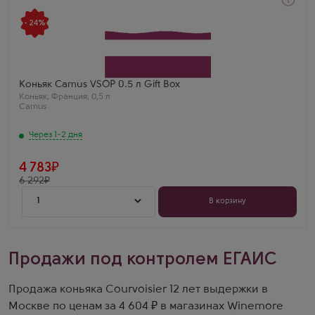
Через 1-2 дня
Коньяк
- 24%
Камю VSOP
Производитель
Camus
Регион
Коньяк
Выдержка
Коньяк Camus VSOP 0.5 л Gift Box
4 года
Коньяк
,
Франция
,
0,5 л
Лариса Егорова
Camus
Камю ВСОП 0.5 — мой выбор для уютного вечера.
Всегда высокое качество и нежный вкус.
Через 1-2 дня
4 783
6 292
1
В корзину
Продажи под контролем ЕГАИС
Продажа коньяка Courvoisier 12 лет выдержки в
Москве по ценам за 4 604 ₽ в магазинах Winemore