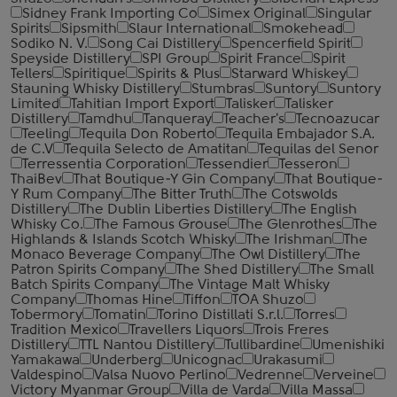
Sidney Frank Importing Co
Simex Original
Singular
Spirits
Sipsmith
Slaur International
Smokehead
Sodiko N. V.
Song Cai Distillery
Spencerfield Spirit
Speyside Distillery
SPI Group
Spirit France
Spirit
Tellers
Spiritique
Spirits & Plus
Starward Whiskey
Stauning Whisky Distillery
Stumbras
Suntory
Suntory
Limited
Tahitian Import Export
Talisker
Talisker
Distillery
Tamdhu
Tanqueray
Teacher's
Tecnoazucar
Teeling
Tequila Don Roberto
Tequila Embajador S.A.
de C.V
Tequila Selecto de Amatitan
Tequilas del Senor
Terressentia Corporation
Tessendier
Tesseron
ThaiBev
That Boutique-Y Gin Company
That Boutique-
Y Rum Company
The Bitter Truth
The Cotswolds
Distillery
The Dublin Liberties Distillery
The English
Whisky Co.
The Famous Grouse
The Glenrothes
The
Highlands & Islands Scotch Whisky
The Irishman
The
Monaco Beverage Company
The Owl Distillery
The
Patron Spirits Company
The Shed Distillery
The Small
Batch Spirits Company
The Vintage Malt Whisky
Company
Thomas Hine
Tiffon
TOA Shuzo
Tobermory
Tomatin
Torino Distillati S.r.l.
Torres
Tradition Mexico
Travellers Liquors
Trois Freres
Distillery
TTL Nantou Distillery
Tullibardine
Umenishiki
Yamakawa
Underberg
Unicognac
Urakasumi
Valdespino
Valsa Nuovo Perlino
Vedrenne
Verveine
Victory Myanmar Group
Villa de Varda
Villa Massa