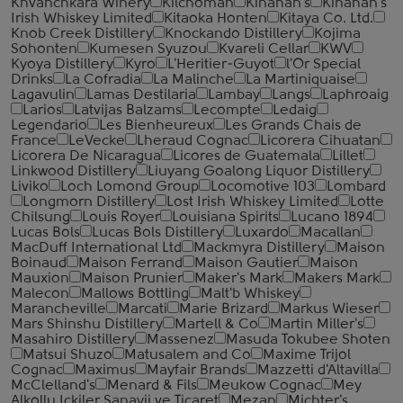
Khvanchkara Winery
Kilchoman
Kinahan's
Kinahan's
Irish Whiskey Limited
Kitaoka Honten
Kitaya Co. Ltd.
Knob Creek Distillery
Knockando Distillery
Kojima
Sohonten
Kumesen Syuzou
Kvareli Cellar
KWV
Kyoya Distillery
Kyro
L'Heritier-Guyot
l'Or Special
Drinks
La Cofradia
La Malinche
La Martiniquaise
Lagavulin
Lamas Destilaria
Lambay
Langs
Laphroaig
Larios
Latvijas Balzams
Lecompte
Ledaig
Legendario
Les Bienheureux
Les Grands Chais de
France
LeVecke
Lheraud Cognac
Licorera Cihuatan
Licorera De Nicaragua
Licores de Guatemala
Lillet
Linkwood Distillery
Liuyang Goalong Liquor Distillery
Liviko
Loch Lomond Group
Locomotive 103
Lombard
Longmorn Distillery
Lost Irish Whiskey Limited
Lotte
Chilsung
Louis Royer
Louisiana Spirits
Lucano 1894
Lucas Bols
Lucas Bols Distillery
Luxardo
Macallan
MacDuff International Ltd
Mackmyra Distillery
Maison
Boinaud
Maison Ferrand
Maison Gautier
Maison
Mauxion
Maison Prunier
Maker's Mark
Makers Mark
Malecon
Mallows Bottling
Malt'b Whiskey
Marancheville
Marcati
Marie Brizard
Markus Wieser
Mars Shinshu Distillery
Martell & Co
Martin Miller's
Masahiro Distillery
Massenez
Masuda Tokubee Shoten
Matsui Shuzo
Matusalem and Co
Maxime Trijol
Cognac
Maximus
Mayfair Brands
Mazzetti d'Altavilla
McClelland's
Menard & Fils
Meukow Cognac
Mey
Alkollu Ickiler Sanayii ve Ticaret
Mezan
Michter's