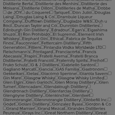
Distillerie Berta
Distillerie des Menhirs
Distillerie des
Moisans
Distillerie Dillon
Distilleries de Matha
Dobbe
de JOY
du Coquerel
Tariquet
Don Julio
Douglas
Laing
Douglas Laing & Co
Drambuie Liqueur
Company
Dufftown Distillery
Dugladze W&S
Duh u
Boci
Duncan Taylor and Co
Dunrobin Distilleries
Edinburgh Gin Distillery
Edradour
Egan's
Eigashima
Shuzo
El Ron Prohibido
El Supremo
Element Irish
Whiskey
Elephant Gin
Ethical
Fabrica de Tequilas
Finos
Fauconnier
Fettercairn Distillery
Fifth
Generation
Filliers
Finlandia Vodka Worldwide LTD
Fleischmann's
Fontagard
Franciacorta
Francis
Abecassis
Frapin
Fratelli Averna
Fratelli Branca
Distillerie
Fratelli ‎Francoli
Fraternity Spirits
Freihof
Fruko Schulz
G & J Distillers
Gabriello Santoni
Gagliano Marcati
Gancia
GAS Familia
Gastronom
Gekkeikan
Gelas
Giacomo Sperone
Giarola Savem
Gin Mare
Glasgow Whisky
Glasgow Whisky Limited
Glen Elgin
Glen Garioch
Glen Moray Distillery
Glen
Turner
Glencadam
Glendalough Distillery
Glendronach Distillery
Glenfarclas Distillery
Glengoyne Distillery
Glenkinchie
Glenlivet
Glenmorangie
Glenmorangie Distillery
Globefill Inc.
Godet
Golani Distillery
Gonzalez Byass
Gordon & Co
Grand Marnier
Grand Mezcal
Grandes Distilleries
Peureux
Grays Inc.
Great Northern Distillery
Great