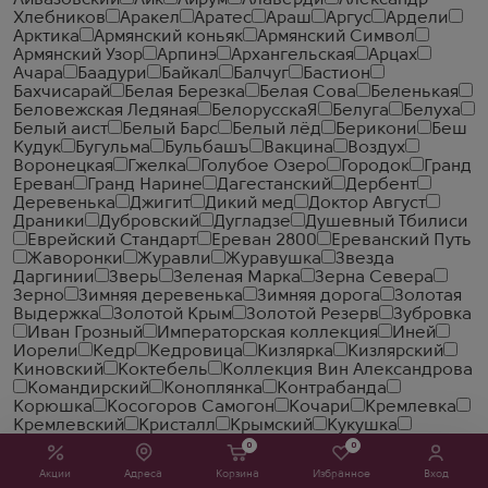
Айвазовский
Айк
Айрум
Алаверди
Александр
Хлебников
Аракел
Аратес
Араш
Аргус
Ардели
Арктика
Армянский коньяк
Армянский Символ
Армянский Узор
Арпинэ
Архангельская
Арцах
Ачара
Баадури
Байкал
Балчуг
Бастион
Бахчисарай
Белая Березка
Белая Сова
Беленькая
Беловежская Ледяная
БелорусскаЯ
Белуга
Белуха
Белый аист
Белый Барс
Белый лёд
Берикони
Беш
Кудук
Бугульма
Бульбашъ
Вакцина
Воздух
Воронецкая
Гжелка
Голубое Озеро
Городок
Гранд
Ереван
Гранд Нарине
Дагестанский
Дербент
Деревенька
Джигит
Дикий мед
Доктор Август
Драники
Дубровский
Дугладзе
Душевный Тбилиси
Еврейский Стандарт
Ереван 2800
Ереванский Путь
Жаворонки
Журавли
Журавушка
Звезда
Даргинии
Зверь
Зеленая Марка
Зерна Севера
Зерно
Зимняя деревенька
Зимняя дорога
Золотая
Выдержка
Золотой Крым
Золотой Резерв
Зубровка
Иван Грозный
Императорская коллекция
Иней
Иорели
Кедр
Кедровица
Кизлярка
Кизлярский
Киновский
Коктебель
Коллекция Вин Александрова
Командирский
Коноплянка
Контрабанда
Корюшка
Косогоров Самогон
Кочари
Кремлевка
Кремлевский
Кристалл
Крымский
Кукушка
Ламоника
Легенда Армении
Легенда Кремля
0
0
Лезгинка
Лесная Мороша
Мамонт
Маруся
Медная
Акции
Адреса
Корзина
Избранное
Вход
лошадка
Методъ
Мурава
Муш
Мягков
Налибоки