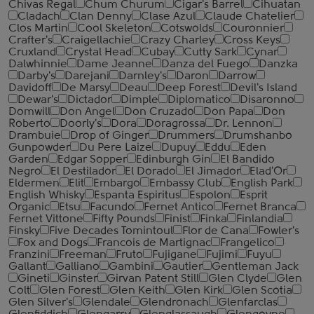
Chivas Regal
Chum Churum
Cigar's Barrel
Cihuatan
Cladach
Clan Denny
Clase Azul
Claude Chatelier
Clos Martin
Cool Skeleton
Cotswolds
Couronnier
Crafter's
Craigellachie
Crazy Charley
Cross Keys
Cruxland
Crystal Head
Cubay
Cutty Sark
Cynar
Dalwhinnie
Dame Jeanne
Danza del Fuego
Danzka
Darby's
Darejani
Darnley's
Daron
Darrow
Davidoff
De Marsy
Deau
Deep Forest
Devil's Island
Dewar's
Dictador
Dimple
Diplomatico
Disaronno
Domwill
Don Angel
Don Cruzado
Don Papa
Don
Roberto
Doorly's
Dora
Doragrossa
Dr. Lennon
Drambuie
Drop of Ginger
Drummers
Drumshanbo
Gunpowder
Du Pere Laize
Dupuy
Eddu
Eden
Garden
Edgar Sopper
Edinburgh Gin
El Bandido
Negro
El Destilador
El Dorado
El Jimador
Elad'Or
Eldermen
Elit
Embargo
Embassy Club
English Park
English Whisky
Espanta Espiritus
Espolon
Esprit
Organic
Etsu
Facundo
Fernet Antico
Fernet Branca
Fernet Vittone
Fifty Pounds
Finist
Finka
Finlandia
Finsky
Five Decades Tomintoul
Flor de Cana
Fowler's
Fox and Dogs
Francois de Martignac
Frangelico
Franzini
Freeman
Fruto
Fujigane
Fujimi
Fuyu
Gallant
Galliano
Gambini
Gautier
Gentleman Jack
Gineti
Ginster
Girvan Patent Still
Glen Clyde
Glen
Colt
Glen Forest
Glen Keith
Glen Kirk
Glen Scotia
Glen Silver's
Glendale
Glendronach
Glenfarclas