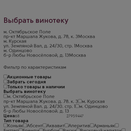
Выбрать винотеку
м. Октябрьское Поле
пр-кт Маршала Жукова, д. 78, к. 3
Москва
м. Курская
ул. Земляной Вал, д. 24/30, стр. 1
Москва
м. Одинцово
б-р Любы Новосёловой, д. 13
Москва
Фильтр по характеристикам
Акционные товары
Забрать сегодня
Только товары в наличии
Выбрать винотеку
м. Октябрьское Поле
пр-кт Маршала Жукова. д. 78. к. 3
м. Курская
ул. Земляной Вал. д. 24/30. стр. 1
м. Одинцово
б-р Любы Новосёловой. д. 13
Цена
Тип товара
Коньяк
Абсент
Аквавит
Аперитив
Арманьяк