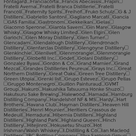
Fontagard
Franciacorta
Francis Abecassis
Frapin
Fratelli Averna
Fratelli Branca Distillerie
Fratelli
‎Francoli
Fraternity Spirits
Freihof
Fruko Schulz
G & J
Distillers
Gabriello Santoni
Gagliano Marcati
Gancia
GAS Familia
Gastronom
Gekkeikan
Gelas
Giacomo Sperone
Giarola Savem
Gin Mare
Glasgow
Whisky
Glasgow Whisky Limited
Glen Elgin
Glen
Garioch
Glen Moray Distillery
Glen Turner
Glencadam
Glendalough Distillery
Glendronach
Distillery
Glenfarclas Distillery
Glengoyne Distillery
Glenkinchie
Glenlivet
Glenmorangie
Glenmorangie
Distillery
Globefill Inc.
Godet
Golani Distillery
Gonzalez Byass
Gordon & Co
Grand Marnier
Grand
Mezcal
Grandes Distilleries Peureux
Grays Inc.
Great
Northern Distillery
Great Oaks
Green Tree Distillery
Green Utopia
Grenki list
Grupo Estevez
Grupo Pellas
Gruppo Montenegro
Guillon Painturaud
GVMT
Group
Hakuro
Hakushika Tatsuuma Honke Shuzo
Hakutsuru Sake Brewing
Halewood
Hamada
Hamburg
Distilling Company
Handelshof NF & MS
Hardy
Hart
Brothers
Havana Club
Hayman Distillers
Heaven Hill
Distilleries
Henri Mounier
Heritiers Crassous de
Medeuil
Herradura
Hibernia Distillers
Highland
Distillers
Highland Park
Highland Queen
Hinch
Distillery
Hitejinro
Hokusetsu Shuzo
Hot
Irishman/Walsh Whiskey
I.Distilling & Co
Ian Macleod