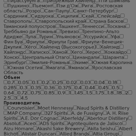
Пирассунунга
Прибрежный Хайленд
Пти Шампань
Пушкино
Пьемонт
Пэи д'Ож
Рига
Ростовская
область
Роэро
Сан-Паулу
Санкт-Петербург
Сардиния
Сидзуока
Сицилия
Скай
Спейсайд
Ставрополь
Ставропольский край
Страна Басков
Таманский полуостров
Ташкент
Теннесси
Тоскана
Треббьяно ди Романья
Тревизо
Трентино-Альто
Адидже
Тула
Турин
Ульяновск
Уссурийск
Уфа
Фин Буа
Фриули
Фриули Грав
Фриули-Венеция-
Джулия
Хёго
Хайленд (Высокогорье)
Хайлэнд
Хайлэндс
Халиско
Ханой
Хего
Херес
Хоккайдо
Хонсю
Центральный Отаго
Цинандали
Шаранта
Эдинбург
Эмилия-Романья
Эхиме
Южная Каролина
Южная Осетия
Ямагата
Яманаси
Ярославская
Область
Объем
0.7
0.05
0.1
0.2
0.25
0.02
0.03
0.04
0.18
0.285
0.3
0.35
0.36
0.375
0.4
0.44
0.45
0.5
0.64
0.72
0.75
0.85
0.9
1
1.45
1.5
1.75
1.8
18
2
2.5
3
4.5
Производитель
Courvoisier
Moet Hennessy
Naud Spirits & Distillery
MAP Company
327 Spirits
A. de Fussigny
A. H. Riise
Spirits
A.E. Dor Cognac
Aberfeldy
Aberlour Distillery
Absolut
Aceo
ADS Spirits
Agrotequilera de Jalisco
Aizu Homare
Akashi Sake Brewery
Akita Seishu
Albert
Bichot
Alistair Duncan
Allied Brands
Altia Group