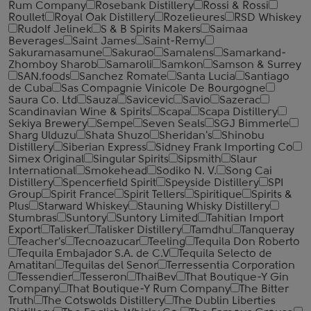
Rum Company
Rosebank Distillery
Rossi & Rossi
Roullet
Royal Oak Distillery
Rozelieures
RSD Whiskey
Rudolf Jelinek
S & B Spirits Makers
Saimaa
Beverages
Saint James
Saint-Remy
Sakuramasamune
Sakurao
Samalens
Samarkand-
Zhomboy Sharob
Samaroli
Samkon
Samson & Surrey
SAN.foods
Sanchez Romate
Santa Lucia
Santiago
de Cuba
Sas Compagnie Vinicole De Bourgogne
Saura Co. Ltd
Sauza
Savicevic
Savio
Sazerac
Scandinavian Wine & Spirits
Scapa
Scapa Distillery
Sekiya Brewery
Sempe
Seven Seals
SGJ Bimmerle
Sharg Ulduzu
Shata Shuzo
Sheridan's
Shinobu
Distillery
Siberian Express
Sidney Frank Importing Co
Simex Original
Singular Spirits
Sipsmith
Slaur
International
Smokehead
Sodiko N. V.
Song Cai
Distillery
Spencerfield Spirit
Speyside Distillery
SPI
Group
Spirit France
Spirit Tellers
Spiritique
Spirits &
Plus
Starward Whiskey
Stauning Whisky Distillery
Stumbras
Suntory
Suntory Limited
Tahitian Import
Export
Talisker
Talisker Distillery
Tamdhu
Tanqueray
Teacher's
Tecnoazucar
Teeling
Tequila Don Roberto
Tequila Embajador S.A. de C.V
Tequila Selecto de
Amatitan
Tequilas del Senor
Terressentia Corporation
Tessendier
Tesseron
ThaiBev
That Boutique-Y Gin
Company
That Boutique-Y Rum Company
The Bitter
Truth
The Cotswolds Distillery
The Dublin Liberties