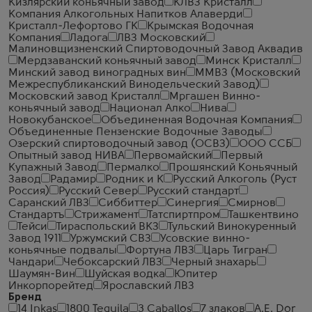
Кизлярский коньячный завод
КЛВЗ Кристалл
Компания Алкогольных Напитков Алаверди
Кристалл-Лефортово ГК
Крымская Водочная
Компания
Ладога
ЛВЗ Московский
Малиновщизненский Спиртоводочный Завод Аквадив
Мердзаванский коньячный завод
Минск Кристалл
Минский завод виноградных вин
ММВЗ (Московский
Межреспубликанский Винодельческий Завод)
Московский завод Кристалл
Мргашен Винно-
коньячный завод
Национал Алко
Нива
Новокубанское
Объединенная Водочная Компания
Объединенные Пензенские Водочные Заводы
Озерский спиртоводочный завод (ОСВЗ)
ООО ССБ
Опытный завод НИВА
Первомайский
Первый
Купажный Завод
Пермалко
Прошянский Коньячный
Завод
Радамир
Родник и К
Русский Алкоголь (Руст
Россия)
Русский Север
Русский стандарт
Саранский ЛВЗ
Сиббиттер
Синергия
Смирнов
Стандартъ
Стрижамент
Татспиртпром
Ташкентвино
Тейси
Тираспольский ВКЗ
Тульский Винокуренный
Завод 1911
Уржумский СВЗ
Усовские винно-
коньячные подвалы
Фортуна ЛВЗ
Царь Тигран
Чандари
Чебоксарский ЛВЗ
Черный знахарь
Шаумян-Вин
Шуйская водка
Юпитер
Инкорпорейтед
Ярославский ЛВЗ
Бренд
14 Inkas
1800 Tequila
3 Caballos
7 злаков
A.E. Dor