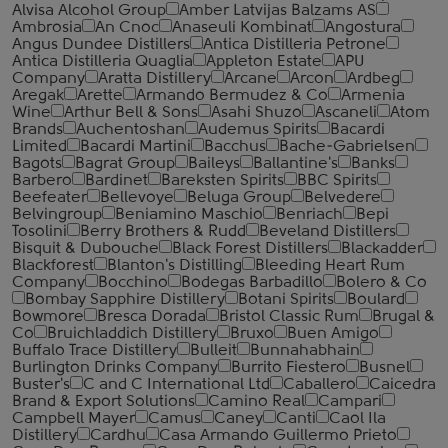
Alvisa Alcohol Group
Amber Latvijas Balzams AS
Ambrosia
An Cnoc
Anaseuli Kombinat
Angostura
Angus Dundee Distillers
Antica Distilleria Petrone
Antica Distilleria Quaglia
Appleton Estate
APU
Company
Aratta Distillery
Arcane
Arcon
Ardbeg
Aregak
Arette
Armando Bermudez & Co
Armenia
Wine
Arthur Bell & Sons
Asahi Shuzo
Ascaneli
Atom
Brands
Auchentoshan
Audemus Spirits
Bacardi
Limited
Bacardi Martini
Bacchus
Bache-Gabrielsen
Bagots
Bagrat Group
Baileys
Ballantine's
Banks
Barbero
Bardinet
Bareksten Spirits
BBC Spirits
Beefeater
Bellevoye
Beluga Group
Belvedere
Belvingroup
Beniamino Maschio
Benriach
Bepi
Tosolini
Berry Brothers & Rudd
Beveland Distillers
Bisquit & Dubouche
Black Forest Distillers
Blackadder
Blackforest
Blanton's Distilling
Bleeding Heart Rum
Company
Bocchino
Bodegas Barbadillo
Bolero & Co
Bombay Sapphire Distillery
Botani Spirits
Boulard
Bowmore
Bresca Dorada
Bristol Classic Rum
Brugal &
Co
Bruichladdich Distillery
Bruxo
Buen Amigo
Buffalo Trace Distillery
Bulleit
Bunnahabhain
Burlington Drinks Company
Burrito Fiestero
Busnel
Buster's
C and C International Ltd
Caballero
Caicedra
Brand & Export Solutions
Camino Real
Campari
Campbell Mayer
Camus
Caney
Canti
Caol Ila
Distillery
Cardhu
Casa Armando Guillermo Prieto