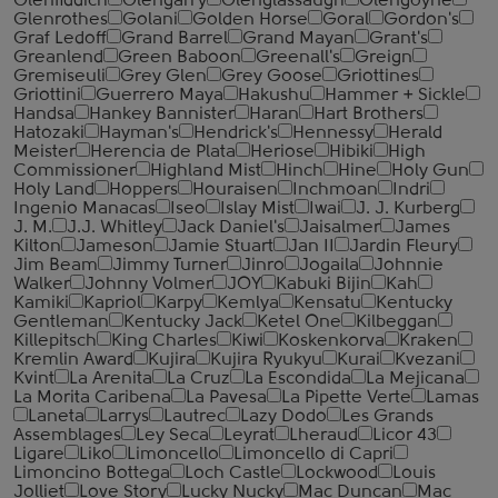
Glenfiddich
Glengarry
Glenglassaugh
Glengoyne
Glenrothes
Golani
Golden Horse
Goral
Gordon's
Graf Ledoff
Grand Barrel
Grand Mayan
Grant's
Greanlend
Green Baboon
Greenall's
Greign
Gremiseuli
Grey Glen
Grey Goose
Griottines
Griottini
Guerrero Maya
Hakushu
Hammer + Sickle
Handsa
Hankey Bannister
Haran
Hart Brothers
Hatozaki
Hayman's
Hendrick's
Hennessy
Herald
Meister
Herencia de Plata
Heriose
Hibiki
High
Commissioner
Highland Mist
Hinch
Hine
Holy Gun
Holy Land
Hoppers
Houraisen
Inchmoan
Indri
Ingenio Manacas
Iseo
Islay Mist
Iwai
J. J. Kurberg
J. M.
J.J. Whitley
Jack Daniel's
Jaisalmer
James
Kilton
Jameson
Jamie Stuart
Jan II
Jardin Fleury
Jim Beam
Jimmy Turner
Jinro
Jogaila
Johnnie
Walker
Johnny Volmer
JOY
Kabuki Bijin
Kah
Kamiki
Kapriol
Karpy
Kemlya
Kensatu
Kentucky
Gentleman
Kentucky Jack
Ketel One
Kilbeggan
Killepitsch
King Charles
Kiwi
Koskenkorva
Kraken
Kremlin Award
Kujira
Kujira Ryukyu
Kurai
Kvezani
Kvint
La Arenita
La Cruz
La Escondida
La Mejicana
La Morita Caribena
La Pavesa
La Pipette Verte
Lamas
Laneta
Larrys
Lautrec
Lazy Dodo
Les Grands
Assemblages
Ley Seca
Leyrat
Lheraud
Licor 43
Ligare
Liko
Limoncello
Limoncello di Capri
Limoncino Bottega
Loch Castle
Lockwood
Louis
Jolliet
Love Story
Lucky Nucky
Mac Duncan
Mac