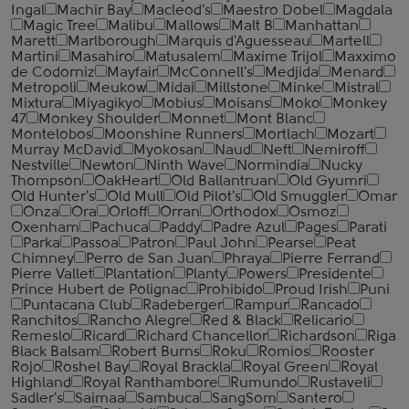
Ingal
Machir Bay
Macleod's
Maestro Dobel
Magdala
Magic Tree
Malibu
Mallows
Malt B
Manhattan
Marett
Marlborough
Marquis d'Aguesseau
Martell
Martini
Masahiro
Matusalem
Maxime Trijol
Maxximo
de Codorniz
Mayfair
McConnell's
Medjida
Menard
Metropoli
Meukow
Midai
Millstone
Minke
Mistral
Mixtura
Miyagikyo
Mobius
Moisans
Moko
Monkey
47
Monkey Shoulder
Monnet
Mont Blanc
Montelobos
Moonshine Runners
Mortlach
Mozart
Murray McDavid
Myokosan
Naud
Neft
Nemiroff
Nestville
Newton
Ninth Wave
Normindia
Nucky
Thompson
OakHeart
Old Ballantruan
Old Gyumri
Old Hunter's
Old Mull
Old Pilot's
Old Smuggler
Omar
Onza
Ora
Orloff
Orran
Orthodox
Osmoz
Oxenham
Pachuca
Paddy
Padre Azul
Pages
Parati
Parka
Passoa
Patron
Paul John
Pearse
Peat
Chimney
Perro de San Juan
Phraya
Pierre Ferrand
Pierre Vallet
Plantation
Planty
Powers
Presidente
Prince Hubert de Polignac
Prohibido
Proud Irish
Puni
Puntacana Club
Radeberger
Rampur
Rancado
Ranchitos
Rancho Alegre
Red & Black
Relicario
Remeslo
Ricard
Richard Chancellor
Richardson
Riga
Black Balsam
Robert Burns
Roku
Romios
Rooster
Rojo
Roshel Bay
Royal Brackla
Royal Green
Royal
Highland
Royal Ranthambore
Rumundo
Rustaveli
Sadler's
Saimaa
Sambuca
SangSom
Santero