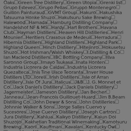
Oaks
Green Tree Distillery
Green Utopia
Grenki list
Grupo Estevez
Grupo Pellas
Gruppo Montenegro
Guillon Painturaud
GVMT Group
Hakuro
Hakushika
Tatsuuma Honke Shuzo
Hakutsuru Sake Brewing
Halewood
Hamada
Hamburg Distilling Company
Handelshof NF & MS
Hardy
Hart Brothers
Havana
Club
Hayman Distillers
Heaven Hill Distilleries
Henri
Mounier
Heritiers Crassous de Medeuil
Herradura
Hibernia Distillers
Highland Distillers
Highland Park
Highland Queen
Hinch Distillery
Hitejinro
Hokusetsu
Shuzo
Hot Irishman/Walsh Whiskey
I.Distilling & Co
Ian Macleod Distillers
IBC Bottling Company
Illva
Saronno Group
Imayo Tsukasa
Inata Honten
Industria Licorera de Caldas
Industria Licorera
Quezalteca
Inis Tine Uisce Teoranta
Inver House
Distillers LTD
Ioreli
Irish Distillers
Isle of Arran
Distillery
Isle Of Jura
Italicus
J&B
J. G. Monnet et
Co
Jack Daniel's Distillery
Jack Daniels Distillery
Jagermeister
Jameson Distillery
Jan Becher
Janneau
Jean-Francois Guillouet-Huard
Jim B.Beam
Distilling Co
John Dewar & Sons
John Distilleries
Johnnie Walker & Sons
Jorge Salles Cuervo y
Sucesores
Jose Cuervo Distillery
Joseph Cartron
Jura Distillery
Kahlua
Kaikyo Distillery
Kaiun Doi
Shuzojo
Kakhetian Traditional Winemaking
Kamotsuru
Brewing
Kaori
Kauffman
Kavalan
Kentucky Owl