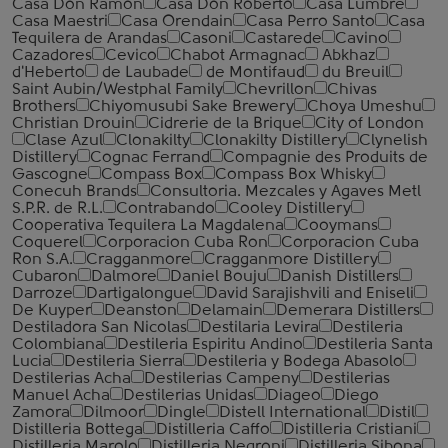
Casa Don Ramon
Casa Don Roberto
Casa Lumbre
Casa Maestri
Casa Orendain
Casa Perro Santo
Casa
Tequilera de Arandas
Casoni
Castarede
Cavino
Cazadores
Cevico
Chabot Armagnac
Abkhaz
d'Heberto
de Laubade
de Montifaud
du Breuil
Saint Aubin/Westphal Family
Chevrillon
Chivas
Brothers
Chiyomusubi Sake Brewery
Choya Umeshu
Christian Drouin
Cidrerie de la Brique
City of London
Clase Azul
Clonakilty
Clonakilty Distillery
Clynelish
Distillery
Cognac Ferrand
Compagnie des Produits de
Gascogne
Compass Box
Compass Box Whisky
Conecuh Brands
Consultoria. Mezcales y Agaves Metl
S.P.R. de R.L.
Contrabando
Cooley Distillery
Cooperativa Tequilera La Magdalena
Cooymans
Coquerel
Corporacion Cuba Ron
Corporacion Cuba
Ron S.A.
Cragganmore
Cragganmore Distillery
Cubaron
Dalmore
Daniel Bouju
Danish Distillers
Darroze
Dartigalongue
David Sarajishvili and Eniseli
De Kuyper
Deanston
Delamain
Demerara Distillers
Destiladora San Nicolas
Destilaria Levira
Destileria
Colombiana
Destileria Espiritu Andino
Destileria Santa
Lucia
Destileria Sierra
Destileria y Bodega Abasolo
Destilerias Acha
Destilerias Campeny
Destilerias
Manuel Acha
Destilerias Unidas
Diageo
Diego
Zamora
Dilmoor
Dingle
Distell International
Distil
Distilleria Bottega
Distilleria Caffo
Distilleria Cristiani
Distilleria Marolo
Distilleria Negroni
Distilleria Sibona