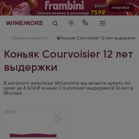
ая
Крепкие напитки
🥃Коньяк Courvoisier 12 лет выдержки
Коньяк Courvoisier 12 лет
выдержки
В каталоге винотеки Winemore вы можете купить по
цене за 4 604 ₽ коньяк Courvoisier выдержкой 12 лет в
Москве.
Артикул
21703
Коньяк
Курвуазье ВСОП С
Бокалом в подарочной