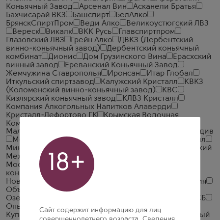
Коньячный Завод
Арсенал Вин
Асканели Братья
Бахчисарай ВКЗ
Башспирт
БелАлко
БрянскСпиртПром
Веди Алко
Великоустюгский ЛВЗ
Вереск
Викалк
ВКК Русь
Главспиртпром
Глазовский ЛВЗ
Грейн Алко
ДВКЗ (Дербентский
винно-коньячный завод)
Дербентский коньячный
комбинат
Дионис
Дом Грузинского Вина
Ерасхский
винный завод
Ереванский Коньячный Завод
Жемчужина Ставрополья
Иронсан
Итар Глобал
Иткульский спиртзавод
Калужский Кристалл
КВКЗ
(Коломенский винно-коньячный завод)
КВС
Кизлярский коньячный завод
КЛВЗ Кристалл
Компания Алкогольных Напитков Алаверди
Кристалл-Лефортово ГК
Крымская Водочная
Компания
Ладога
ЛВЗ Московский
Малиновщизненский Спиртоводочный Завод Аквадив
Мердзаванский коньячный завод
Минск Кристалл
Минский завод виноградных вин
ММВЗ (Московский
18+
Межреспубликанский Винодельческий Завод)
Московский завод Кристалл
Мргашен Винно-
коньячный завод
Национал Алко
Нива
Новокубанское
Объединенная Водочная Компания
Объединенные Пензенские Водочные Заводы
Озерский спиртоводочный завод (ОСВЗ)
ООО ССБ
Опытный завод НИВА
Первомайский
Первый
Сайт содержит информацию для лиц
Купажный Завод
Пермалко
Прошянский Коньячный
совершеннолетнего возраста. Сведения,