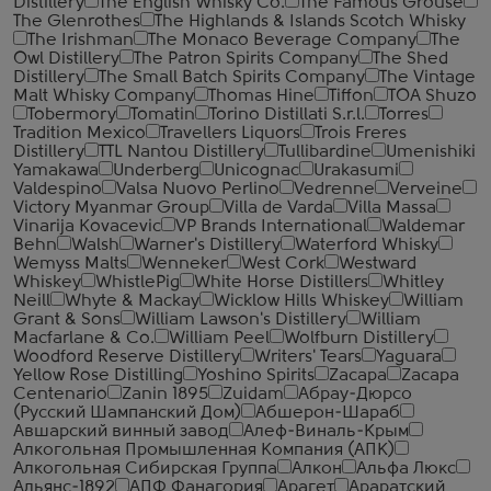
Distillery
The English Whisky Co.
The Famous Grouse
The Glenrothes
The Highlands & Islands Scotch Whisky
The Irishman
The Monaco Beverage Company
The
Owl Distillery
The Patron Spirits Company
The Shed
Distillery
The Small Batch Spirits Company
The Vintage
Malt Whisky Company
Thomas Hine
Tiffon
TOA Shuzo
Tobermory
Tomatin
Torino Distillati S.r.l.
Torres
Tradition Mexico
Travellers Liquors
Trois Freres
Distillery
TTL Nantou Distillery
Tullibardine
Umenishiki
Yamakawa
Underberg
Unicognac
Urakasumi
Valdespino
Valsa Nuovo Perlino
Vedrenne
Verveine
Victory Myanmar Group
Villa de Varda
Villa Massa
Vinarija Kovacevic
VP Brands International
Waldemar
Behn
Walsh
Warner's Distillery
Waterford Whisky
Wemyss Malts
Wenneker
West Cork
Westward
Whiskey
WhistlePig
White Horse Distillers
Whitley
Neill
Whyte & Mackay
Wicklow Hills Whiskey
William
Grant & Sons
William Lawson's Distillery
William
Macfarlane & Co.
William Peel
Wolfburn Distillery
Woodford Reserve Distillery
Writers' Tears
Yaguara
Yellow Rose Distilling
Yoshino Spirits
Zacapa
Zacapa
Centenario
Zanin 1895
Zuidam
Абрау-Дюрсо
(Русский Шампанский Дом)
Абшерон-Шараб
Авшарский винный завод
Алеф-Виналь-Крым
Алкогольная Промышленная Компания (АПК)
Алкогольная Сибирская Группа
Алкон
Альфа Люкс
Альянс-1892
АПФ Фанагория
Арагет
Араратский