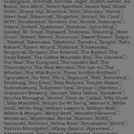
Scapegrace
Schmidt
Schnee Jager
Scotch Terrier
Se
Busca
Sea Witch
Select Aperitivo
Seven Tails
Shark
Tooth
Sheep Dip
Sherlock
Shin
Shinobu
Sierra
Silver Seal
Silvermalt
Singleton
Sinner
Sir Clark
SKYY
Smokestack
Smokey Joe
Smola
Soberano
Solera
Sorbet
Sparkman
Sperone
Spice King
Spisska
St. Graal
Starward
Stateless
Stauning
Steel
Drum
Stoker
Storm
Summum
Sweet Poison
Taigun
Taisteal
Takamaka
Taketsuru
Tamdhu
Tanglin
Tatra
Balsam
Tavern Hound
Tbilisoba
Tchaikovsky
Tengumai
Tenjaku
The Botanist
The Busker
The
Dead Rabbit
The Galtee Mountain Boy
The Glenlee
The Hive
The Kurayoshi
The London №1
The
Observatory
The Peat Monster
The San-In
The
Whistler
The Wild Bunch
Three Scottish Brothers
Tigranakert
Tio Toto
Tito's
Togouchi
Toki
Tomintoul
Torabhaig
Tres Erres
Trois Rivieres
Trouble Maker
Tsukinokatsura
Tullamore Dew
Unique Collection
Urakasumi Brewery
Vaccari
Vana Tallinn
Varadero
Vecchia Romagna
Veroni
Viejo de Caldas
Villa Giusti
Villa Maestrini
Volcan De Mi Tierra
Warner's
White
Gold
White Stag
William Lawson's
William Watt
Wilson & Morgan
Wood Stork
Woodford Reserve
Woodman
Wyborowa
Xenta
Xiaman
XUXU
Yamazaki
Yehmon
Yellow Rose
Yerushalmi
Yoichi
Yoshino Monogatari
Абрау-Дюрсо
Адъютант