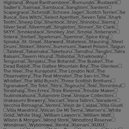
Highland
Royal Ranthambore
Rumundo
Rustaveli
Sadler's
Saimaa
Sambuca
SangSom
Santero
Scapegrace
Schmidt
Schnee Jager
Scotch Terrier
Se
Busca
Sea Witch
Select Aperitivo
Seven Tails
Shark
Tooth
Sheep Dip
Sherlock
Shin
Shinobu
Sierra
Silver Seal
Silvermalt
Singleton
Sinner
Sir Clark
SKYY
Smokestack
Smokey Joe
Smola
Soberano
Solera
Sorbet
Sparkman
Sperone
Spice King
Spisska
St. Graal
Starward
Stateless
Stauning
Steel
Drum
Stoker
Storm
Summum
Sweet Poison
Taigun
Taisteal
Takamaka
Taketsuru
Tamdhu
Tanglin
Tatra
Balsam
Tavern Hound
Tbilisoba
Tchaikovsky
Tengumai
Tenjaku
The Botanist
The Busker
The
Dead Rabbit
The Galtee Mountain Boy
The Glenlee
The Hive
The Kurayoshi
The London №1
The
Observatory
The Peat Monster
The San-In
The
Whistler
The Wild Bunch
Three Scottish Brothers
Tigranakert
Tio Toto
Tito's
Togouchi
Toki
Tomintoul
Torabhaig
Tres Erres
Trois Rivieres
Trouble Maker
Tsukinokatsura
Tullamore Dew
Unique Collection
Urakasumi Brewery
Vaccari
Vana Tallinn
Varadero
Vecchia Romagna
Veroni
Viejo de Caldas
Villa Giusti
Villa Maestrini
Volcan De Mi Tierra
Warner's
White
Gold
White Stag
William Lawson's
William Watt
Wilson & Morgan
Wood Stork
Woodford Reserve
Woodman
Wyborowa
Xenta
Xiaman
XUXU