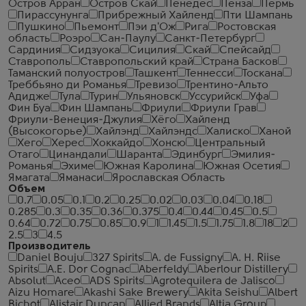
Остров Арран
Остров Скай
Пенедес
Пенза
Пермь
Пирассунунга
Прибрежный Хайленд
Пти Шампань
Пушкино
Пьемонт
Пэи д'Ож
Рига
Ростовская
область
Роэро
Сан-Паулу
Санкт-Петербург
Сардиния
Сидзуока
Сицилия
Скай
Спейсайд
Ставрополь
Ставропольский край
Страна Басков
Таманский полуостров
Ташкент
Теннесси
Тоскана
Треббьяно ди Романья
Тревизо
Трентино-Альто
Адидже
Тула
Турин
Ульяновск
Уссурийск
Уфа
Фин Буа
Фин Шампань
Фриули
Фриули Грав
Фриули-Венеция-Джулия
Хёго
Хайленд
(Высокогорье)
Хайлэнд
Хайлэндс
Халиско
Ханой
Хего
Херес
Хоккайдо
Хонсю
Центральный
Отаго
Цинандали
Шаранта
Эдинбург
Эмилия-
Романья
Эхиме
Южная Каролина
Южная Осетия
Ямагата
Яманаси
Ярославская Область
Объем
0.7
0.05
0.1
0.2
0.25
0.02
0.03
0.04
0.18
0.285
0.3
0.35
0.36
0.375
0.4
0.44
0.45
0.5
0.64
0.72
0.75
0.85
0.9
1
1.45
1.5
1.75
1.8
18
2
2.5
3
4.5
Производитель
Daniel Bouju
327 Spirits
A. de Fussigny
A. H. Riise
Spirits
A.E. Dor Cognac
Aberfeldy
Aberlour Distillery
Absolut
Aceo
ADS Spirits
Agrotequilera de Jalisco
Aizu Homare
Akashi Sake Brewery
Akita Seishu
Albert
Bichot
Alistair Duncan
Allied Brands
Altia Group