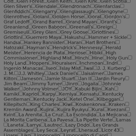
Colt
Glen Forest
Glen Keith
Glen Kirk
Glen Scotia
Glen Silver's
Glendale
Glendronach
Glenfarclas
Glenfiddich
Glengarry
Glenglassaugh
Glengoyne
Glenrothes
Golani
Golden Horse
Goral
Gordon's
Graf Ledoff
Grand Barrel
Grand Mayan
Grant's
Greanlend
Green Baboon
Greenall's
Greign
Gremiseuli
Grey Glen
Grey Goose
Griottines
Griottini
Guerrero Maya
Hakushu
Hammer + Sickle
Handsa
Hankey Bannister
Haran
Hart Brothers
Hatozaki
Hayman's
Hendrick's
Hennessy
Herald
Meister
Herencia de Plata
Heriose
Hibiki
High
Commissioner
Highland Mist
Hinch
Hine
Holy Gun
Holy Land
Hoppers
Houraisen
Inchmoan
Indri
Ingenio Manacas
Iseo
Islay Mist
Iwai
J. J. Kurberg
J. M.
J.J. Whitley
Jack Daniel's
Jaisalmer
James
Kilton
Jameson
Jamie Stuart
Jan II
Jardin Fleury
Jim Beam
Jimmy Turner
Jinro
Jogaila
Johnnie
Walker
Johnny Volmer
JOY
Kabuki Bijin
Kah
Kamiki
Kapriol
Karpy
Kemlya
Kensatu
Kentucky
Gentleman
Kentucky Jack
Ketel One
Kilbeggan
Killepitsch
King Charles
Kiwi
Koskenkorva
Kraken
Kremlin Award
Kujira
Kujira Ryukyu
Kurai
Kvezani
Kvint
La Arenita
La Cruz
La Escondida
La Mejicana
La Morita Caribena
La Pavesa
La Pipette Verte
Lamas
Laneta
Larrys
Lautrec
Lazy Dodo
Les Grands
Assemblages
Ley Seca
Leyrat
Lheraud
Licor 43
Ligare
Liko
Limoncello
Limoncello di Capri