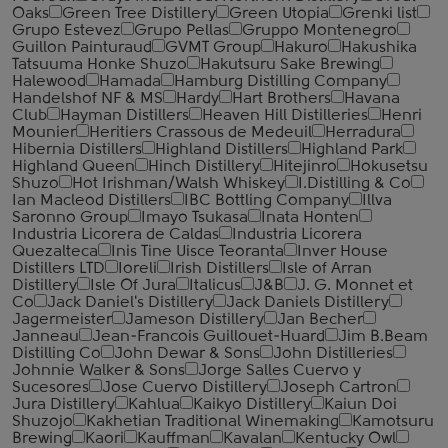
Oaks
Green Tree Distillery
Green Utopia
Grenki list
Grupo Estevez
Grupo Pellas
Gruppo Montenegro
Guillon Painturaud
GVMT Group
Hakuro
Hakushika
Tatsuuma Honke Shuzo
Hakutsuru Sake Brewing
Halewood
Hamada
Hamburg Distilling Company
Handelshof NF & MS
Hardy
Hart Brothers
Havana
Club
Hayman Distillers
Heaven Hill Distilleries
Henri
Mounier
Heritiers Crassous de Medeuil
Herradura
Hibernia Distillers
Highland Distillers
Highland Park
Highland Queen
Hinch Distillery
Hitejinro
Hokusetsu
Shuzo
Hot Irishman/Walsh Whiskey
I.Distilling & Co
Ian Macleod Distillers
IBC Bottling Company
Illva
Saronno Group
Imayo Tsukasa
Inata Honten
Industria Licorera de Caldas
Industria Licorera
Quezalteca
Inis Tine Uisce Teoranta
Inver House
Distillers LTD
Ioreli
Irish Distillers
Isle of Arran
Distillery
Isle Of Jura
Italicus
J&B
J. G. Monnet et
Co
Jack Daniel's Distillery
Jack Daniels Distillery
Jagermeister
Jameson Distillery
Jan Becher
Janneau
Jean-Francois Guillouet-Huard
Jim B.Beam
Distilling Co
John Dewar & Sons
John Distilleries
Johnnie Walker & Sons
Jorge Salles Cuervo y
Sucesores
Jose Cuervo Distillery
Joseph Cartron
Jura Distillery
Kahlua
Kaikyo Distillery
Kaiun Doi
Shuzojo
Kakhetian Traditional Winemaking
Kamotsuru
Brewing
Kaori
Kauffman
Kavalan
Kentucky Owl