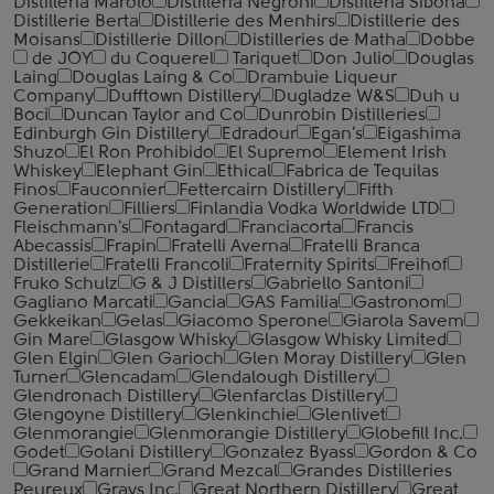
Distilleria Marolo
Distilleria Negroni
Distilleria Sibona
Distillerie Berta
Distillerie des Menhirs
Distillerie des
Moisans
Distillerie Dillon
Distilleries de Matha
Dobbe
de JOY
du Coquerel
Tariquet
Don Julio
Douglas
Laing
Douglas Laing & Co
Drambuie Liqueur
Company
Dufftown Distillery
Dugladze W&S
Duh u
Boci
Duncan Taylor and Co
Dunrobin Distilleries
Edinburgh Gin Distillery
Edradour
Egan's
Eigashima
Shuzo
El Ron Prohibido
El Supremo
Element Irish
Whiskey
Elephant Gin
Ethical
Fabrica de Tequilas
Finos
Fauconnier
Fettercairn Distillery
Fifth
Generation
Filliers
Finlandia Vodka Worldwide LTD
Fleischmann's
Fontagard
Franciacorta
Francis
Abecassis
Frapin
Fratelli Averna
Fratelli Branca
Distillerie
Fratelli ‎Francoli
Fraternity Spirits
Freihof
Fruko Schulz
G & J Distillers
Gabriello Santoni
Gagliano Marcati
Gancia
GAS Familia
Gastronom
Gekkeikan
Gelas
Giacomo Sperone
Giarola Savem
Gin Mare
Glasgow Whisky
Glasgow Whisky Limited
Glen Elgin
Glen Garioch
Glen Moray Distillery
Glen
Turner
Glencadam
Glendalough Distillery
Glendronach Distillery
Glenfarclas Distillery
Glengoyne Distillery
Glenkinchie
Glenlivet
Glenmorangie
Glenmorangie Distillery
Globefill Inc.
Godet
Golani Distillery
Gonzalez Byass
Gordon & Co
Grand Marnier
Grand Mezcal
Grandes Distilleries
Peureux
Grays Inc.
Great Northern Distillery
Great