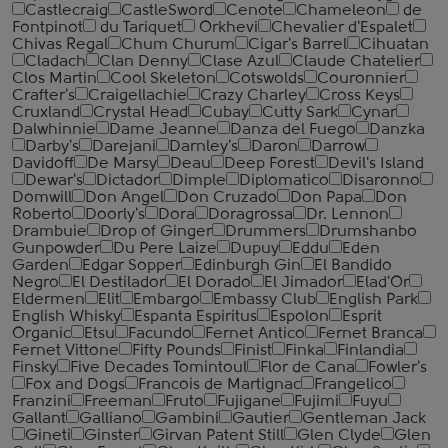
Castlecraig
CastleSword
Cenote
Chameleon
de
Fontpinot
du Tariquet
Orkhevi
Chevalier d'Espalet
Chivas Regal
Chum Churum
Cigar's Barrel
Cihuatan
Cladach
Clan Denny
Clase Azul
Claude Chatelier
Clos Martin
Cool Skeleton
Cotswolds
Couronnier
Crafter's
Craigellachie
Crazy Charley
Cross Keys
Cruxland
Crystal Head
Cubay
Cutty Sark
Cynar
Dalwhinnie
Dame Jeanne
Danza del Fuego
Danzka
Darby's
Darejani
Darnley's
Daron
Darrow
Davidoff
De Marsy
Deau
Deep Forest
Devil's Island
Dewar's
Dictador
Dimple
Diplomatico
Disaronno
Domwill
Don Angel
Don Cruzado
Don Papa
Don
Roberto
Doorly's
Dora
Doragrossa
Dr. Lennon
Drambuie
Drop of Ginger
Drummers
Drumshanbo
Gunpowder
Du Pere Laize
Dupuy
Eddu
Eden
Garden
Edgar Sopper
Edinburgh Gin
El Bandido
Negro
El Destilador
El Dorado
El Jimador
Elad'Or
Eldermen
Elit
Embargo
Embassy Club
English Park
English Whisky
Espanta Espiritus
Espolon
Esprit
Organic
Etsu
Facundo
Fernet Antico
Fernet Branca
Fernet Vittone
Fifty Pounds
Finist
Finka
Finlandia
Finsky
Five Decades Tomintoul
Flor de Cana
Fowler's
Fox and Dogs
Francois de Martignac
Frangelico
Franzini
Freeman
Fruto
Fujigane
Fujimi
Fuyu
Gallant
Galliano
Gambini
Gautier
Gentleman Jack
Gineti
Ginster
Girvan Patent Still
Glen Clyde
Glen