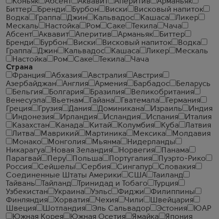
Коньяк
Абсент
Аквавит
Аперитив
Арманьяк
Биттер
Бренди
Бурбон
Виски
Висковый напиток
Водка
Граппа
Джин
Кальвадос
Кашаса
Ликер
Мескаль
Настойка
Ром
Саке
Текила
Чача
Абсент
Аквавит
Аперитив
Арманьяк
Биттер
Бренди
Бурбон
Виски
Висковый напиток
Водка
Граппа
Джин
Кальвадос
Кашаса
Ликер
Мескаль
Настойка
Ром
Саке
Текила
Чача
Страна
Франция
Абхазия
Австралия
Австрия
Азербайджан
Англия
Армения
Барбадос
Беларусь
Бельгия
Болгария
Бразилия
Великобритания
Венесуэла
Вьетнам
Гайана
Гватемала
Германия
Греция
Грузия
Дания
Доминикана
Израиль
Индия
Индонезия
Ирландия
Исландия
Испания
Италия
Казахстан
Канада
Китай
Колумбия
Куба
Латвия
Литва
Маврикий
Мартиника
Мексика
Молдавия
Монако
Монголия
Мьянма
Нидерланды
Никарагуа
Новая Зеландия
Норвегия
Панама
Парагвай
Перу
Польша
Португалия
Пуэрто-Рико
Россия
Сейшелы
Сербия
Сингапур
Словакия
Соединенные Штаты Америки
США
Таиланд
Тайвань
Тайланд
Тринидад и Тобаго
Турция
Узбекистан
Украина
Уэльс
Фиджи
Филиппины
Финляндия
Хорватия
Чехия
Чили
Швейцария
Швеция
Шотландия
Эль Сальвадор
Эстония
ЮАР
Южная Корея
Южная Осетия
Ямайка
Япония