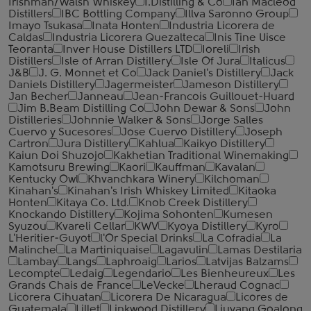
Irishman/Walsh Whiskey
I.Distilling & Co
Ian Macleod
Distillers
IBC Bottling Company
Illva Saronno Group
Imayo Tsukasa
Inata Honten
Industria Licorera de
Caldas
Industria Licorera Quezalteca
Inis Tine Uisce
Teoranta
Inver House Distillers LTD
Ioreli
Irish
Distillers
Isle of Arran Distillery
Isle Of Jura
Italicus
J&B
J. G. Monnet et Co
Jack Daniel's Distillery
Jack
Daniels Distillery
Jagermeister
Jameson Distillery
Jan Becher
Janneau
Jean-Francois Guillouet-Huard
Jim B.Beam Distilling Co
John Dewar & Sons
John
Distilleries
Johnnie Walker & Sons
Jorge Salles
Cuervo y Sucesores
Jose Cuervo Distillery
Joseph
Cartron
Jura Distillery
Kahlua
Kaikyo Distillery
Kaiun Doi Shuzojo
Kakhetian Traditional Winemaking
Kamotsuru Brewing
Kaori
Kauffman
Kavalan
Kentucky Owl
Khvanchkara Winery
Kilchoman
Kinahan's
Kinahan's Irish Whiskey Limited
Kitaoka
Honten
Kitaya Co. Ltd.
Knob Creek Distillery
Knockando Distillery
Kojima Sohonten
Kumesen
Syuzou
Kvareli Cellar
KWV
Kyoya Distillery
Kyro
L'Heritier-Guyot
l'Or Special Drinks
La Cofradia
La
Malinche
La Martiniquaise
Lagavulin
Lamas Destilaria
Lambay
Langs
Laphroaig
Larios
Latvijas Balzams
Lecompte
Ledaig
Legendario
Les Bienheureux
Les
Grands Chais de France
LeVecke
Lheraud Cognac
Licorera Cihuatan
Licorera De Nicaragua
Licores de
Guatemala
Lillet
Linkwood Distillery
Liuyang Goalong