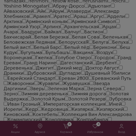
Yamazaki
Yehmon
Yellow Rose
Yerushalmi
Yoichi
Yoshino Monogatari
Абрау-Дюрсо
Адъютант
Айвазовский
Айк
Айрум
Алаверди
Александр
Хлебников
Аракел
Аратес
Араш
Аргус
Ардели
Арктика
Армянский коньяк
Армянский Символ
Армянский Узор
Арпинэ
Архангельская
Арцах
Ачара
Баадури
Байкал
Балчуг
Бастион
Бахчисарай
Белая Березка
Белая Сова
Беленькая
Беловежская Ледяная
БелорусскаЯ
Белуга
Белуха
Белый аист
Белый Барс
Белый лёд
Берикони
Беш
Кудук
Бугульма
Бульбашъ
Вакцина
Воздух
Воронецкая
Гжелка
Голубое Озеро
Городок
Гранд
Ереван
Гранд Нарине
Дагестанский
Дербент
Деревенька
Джигит
Дикий мед
Доктор Август
Драники
Дубровский
Дугладзе
Душевный Тбилиси
Еврейский Стандарт
Ереван 2800
Ереванский Путь
Жаворонки
Журавли
Журавушка
Звезда
Даргинии
Зверь
Зеленая Марка
Зерна Севера
Зерно
Зимняя деревенька
Зимняя дорога
Золотая
Выдержка
Золотой Крым
Золотой Резерв
Зубровка
Иван Грозный
Императорская коллекция
Иней
Иорели
Кедр
Кедровица
Кизлярка
Кизлярский
Киновский
Коктебель
Коллекция Вин Александрова
Командирский
Коноплянка
Контрабанда
Корюшка
Косогоров Самогон
Кочари
Кремлевка
0
0
Кремлевский
Кристалл
Крымский
Кукушка
Акции
Адреса
Корзина
Избранное
Вход
Ламоника
Легенда Армении
Легенда Кремля