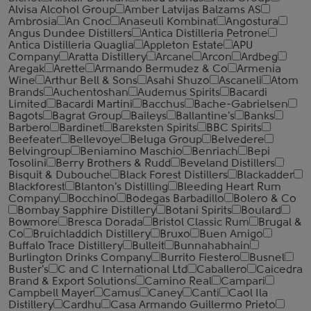
Alvisa Alcohol Group
Amber Latvijas Balzams AS
Ambrosia
An Cnoc
Anaseuli Kombinat
Angostura
Angus Dundee Distillers
Antica Distilleria Petrone
Antica Distilleria Quaglia
Appleton Estate
APU
Company
Aratta Distillery
Arcane
Arcon
Ardbeg
Aregak
Arette
Armando Bermudez & Co
Armenia
Wine
Arthur Bell & Sons
Asahi Shuzo
Ascaneli
Atom
Brands
Auchentoshan
Audemus Spirits
Bacardi
Limited
Bacardi Martini
Bacchus
Bache-Gabrielsen
Bagots
Bagrat Group
Baileys
Ballantine's
Banks
Barbero
Bardinet
Bareksten Spirits
BBC Spirits
Beefeater
Bellevoye
Beluga Group
Belvedere
Belvingroup
Beniamino Maschio
Benriach
Bepi
Tosolini
Berry Brothers & Rudd
Beveland Distillers
Bisquit & Dubouche
Black Forest Distillers
Blackadder
Blackforest
Blanton's Distilling
Bleeding Heart Rum
Company
Bocchino
Bodegas Barbadillo
Bolero & Co
Bombay Sapphire Distillery
Botani Spirits
Boulard
Bowmore
Bresca Dorada
Bristol Classic Rum
Brugal &
Co
Bruichladdich Distillery
Bruxo
Buen Amigo
Buffalo Trace Distillery
Bulleit
Bunnahabhain
Burlington Drinks Company
Burrito Fiestero
Busnel
Buster's
C and C International Ltd
Caballero
Caicedra
Brand & Export Solutions
Camino Real
Campari
Campbell Mayer
Camus
Caney
Canti
Caol Ila
Distillery
Cardhu
Casa Armando Guillermo Prieto