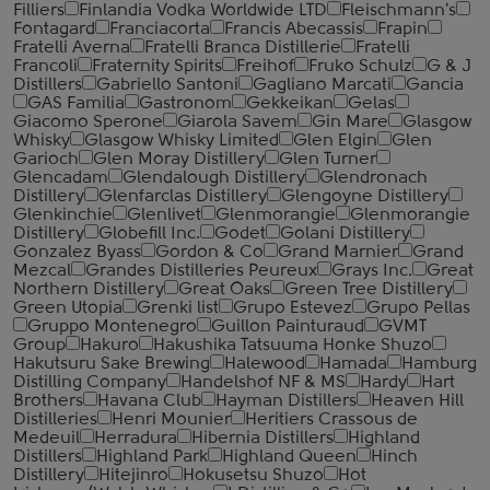
Filliers
Finlandia Vodka Worldwide LTD
Fleischmann's
Fontagard
Franciacorta
Francis Abecassis
Frapin
Fratelli Averna
Fratelli Branca Distillerie
Fratelli
‎Francoli
Fraternity Spirits
Freihof
Fruko Schulz
G & J
Distillers
Gabriello Santoni
Gagliano Marcati
Gancia
GAS Familia
Gastronom
Gekkeikan
Gelas
Giacomo Sperone
Giarola Savem
Gin Mare
Glasgow
Whisky
Glasgow Whisky Limited
Glen Elgin
Glen
Garioch
Glen Moray Distillery
Glen Turner
Glencadam
Glendalough Distillery
Glendronach
Distillery
Glenfarclas Distillery
Glengoyne Distillery
Glenkinchie
Glenlivet
Glenmorangie
Glenmorangie
Distillery
Globefill Inc.
Godet
Golani Distillery
Gonzalez Byass
Gordon & Co
Grand Marnier
Grand
Mezcal
Grandes Distilleries Peureux
Grays Inc.
Great
Northern Distillery
Great Oaks
Green Tree Distillery
Green Utopia
Grenki list
Grupo Estevez
Grupo Pellas
Gruppo Montenegro
Guillon Painturaud
GVMT
Group
Hakuro
Hakushika Tatsuuma Honke Shuzo
Hakutsuru Sake Brewing
Halewood
Hamada
Hamburg
Distilling Company
Handelshof NF & MS
Hardy
Hart
Brothers
Havana Club
Hayman Distillers
Heaven Hill
Distilleries
Henri Mounier
Heritiers Crassous de
Medeuil
Herradura
Hibernia Distillers
Highland
Distillers
Highland Park
Highland Queen
Hinch
Distillery
Hitejinro
Hokusetsu Shuzo
Hot