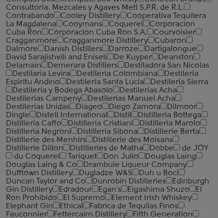
Consultoria. Mezcales y Agaves Metl S.P.R. de R.L.
Contrabando
Cooley Distillery
Cooperativa Tequilera
La Magdalena
Cooymans
Coquerel
Corporacion
Cuba Ron
Corporacion Cuba Ron S.A.
Courvoisier
Cragganmore
Cragganmore Distillery
Cubaron
Dalmore
Danish Distillers
Darroze
Dartigalongue
David Sarajishvili and Eniseli
De Kuyper
Deanston
Delamain
Demerara Distillers
Destiladora San Nicolas
Destilaria Levira
Destileria Colombiana
Destileria
Espiritu Andino
Destileria Santa Lucia
Destileria Sierra
Destileria y Bodega Abasolo
Destilerias Acha
Destilerias Campeny
Destilerias Manuel Acha
Destilerias Unidas
Diageo
Diego Zamora
Dilmoor
Dingle
Distell International
Distil
Distilleria Bottega
Distilleria Caffo
Distilleria Cristiani
Distilleria Marolo
Distilleria Negroni
Distilleria Sibona
Distillerie Berta
Distillerie des Menhirs
Distillerie des Moisans
Distillerie Dillon
Distilleries de Matha
Dobbe
de JOY
du Coquerel
Tariquet
Don Julio
Douglas Laing
Douglas Laing & Co
Drambuie Liqueur Company
Dufftown Distillery
Dugladze W&S
Duh u Boci
Duncan Taylor and Co
Dunrobin Distilleries
Edinburgh
Gin Distillery
Edradour
Egan's
Eigashima Shuzo
El
Ron Prohibido
El Supremo
Element Irish Whiskey
Elephant Gin
Ethical
Fabrica de Tequilas Finos
Fauconnier
Fettercairn Distillery
Fifth Generation