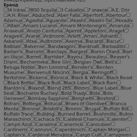
Инкорпорейтед
Ярославский ЛВЗ
Бренд
14 Inkas
1800 Tequila
3 Caballos
7 злаков
A.E. Dor
A.H. Riise
Abducted
Aber Falls
Aberfort
Aberlour
Adamus
Agavita
Aguanile
Akashi
Akashi-Tai
Akvadiv
Altair
Amaro Lucano
Amaro Montenegro
Amarula
Anaseuli
Anejo Centuria
Aperol
Appleton
Araget
Aragveli
Ararat
Ardmore
Arlett
Arran
Ashanti
Askaneli
Atxa
Aultmore
Averna
Bacardi
Bacur
Balblair
Balvenie
Bandwagon
Bankhall
Barbadillo
Barber's
Barcelo
Barclays
Bargest
Baron Otard
Barr
an Uisce
Barrel
Barrister
Bayou
Beaulieu
Beaver's
Dram
Becherovka
Bee Gin
Belgian Owl
Bell's
Beluga Noble
Ben Lomond
Benster's
Benten
Musume
Benvenuti Nocino
Bergia
Beringoff
Berkshire
Bickens
Bionica
Black & White
Black Beast
Black Bottle
Black Bull
Black Label
Black Ram
Blanton's
Blavod
Blend 285
Bloom
Blue Label
Blue
Seal
Bocharov Ruchey
Bold Thady
Bols
Bols
Genever
Bombay Sapphire
Borghetti
Bosford
Botran
Bottega
Botucal
Braes of Glenlivet
Branca
Menta
Brenne
Bristoll's
Broom
Brugal
Buffalo Bill
Buffalo Trace
Bulldog
Burned Barrel
Bushmills
Buton
Maraschino
Cachaca 51
Caisteal Chamuis
Calenter
Campo Azul
Canaima
Canerock
Canoubier
Cantinero
Caorunn
Caperdonich
Captain Morgan
Captain's
Cardenal Mendoza
Cargo Cult
Carrygreen