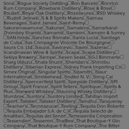
Sons
Rogue Society Distilling
Ron Barcelo
Ronrico
Rum Company
Rosebank Distillery
Rossi & Rossi
Roullet
Royal Oak Distillery
Rozelieures
RSD Whiskey
Rudolf Jelinek
S & B Spirits Makers
Saimaa
Beverages
Saint James
Saint-Remy
Sakuramasamune
Sakurao
Samalens
Samarkand-
Zhomboy Sharob
Samaroli
Samkon
Samson & Surrey
SAN.foods
Sanchez Romate
Santa Lucia
Santiago
de Cuba
Sas Compagnie Vinicole De Bourgogne
Saura Co. Ltd
Sauza
Savicevic
Savio
Sazerac
Scandinavian Wine & Spirits
Scapa
Scapa Distillery
Sekiya Brewery
Sempe
Seven Seals
SGJ Bimmerle
Sharg Ulduzu
Shata Shuzo
Sheridan's
Shinobu
Distillery
Siberian Express
Sidney Frank Importing Co
Simex Original
Singular Spirits
Sipsmith
Slaur
International
Smokehead
Sodiko N. V.
Song Cai
Distillery
Spencerfield Spirit
Speyside Distillery
SPI
Group
Spirit France
Spirit Tellers
Spiritique
Spirits &
Plus
Starward Whiskey
Stauning Whisky Distillery
Stumbras
Suntory
Suntory Limited
Tahitian Import
Export
Talisker
Talisker Distillery
Tamdhu
Tanqueray
Teacher's
Tecnoazucar
Teeling
Tequila Don Roberto
Tequila Embajador S.A. de C.V
Tequila Selecto de
Amatitan
Tequilas del Senor
Terressentia Corporation
Tessendier
Tesseron
ThaiBev
That Boutique-Y Gin
Company
That Boutique-Y Rum Company
The Bitter