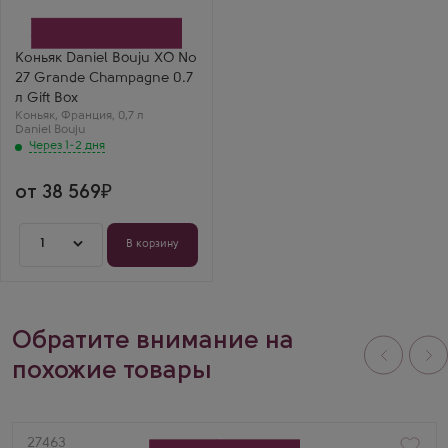
подарочной коробке
Производитель
Daniel Bouju
Регион
Коньяк Daniel Bouju XO №
Гранд Шампань, Коньяк
27 Grande Champagne 0.7
Выдержка
27 лет
л Gift Box
Коньяк
,
Франция
,
0,7 л
Daniel Bouju
Через 1-2 дня
от 38 569
1
В корзину
Обратите внимание на
похожие товары
Артикул
27463