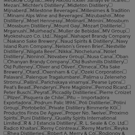
Meukow Cognac
Mey Alkollu Ickiler Sanayii ve Ticaret
Mezan
Michter's Distillery
Midleton Distillery
Mijnaberd
Milestone Beverages
Millesimes & Tradition
Minami Alps Wine and Beverages
Mizubasho
Moe
Distillery
Moet Hennessy
Molinari
Monin
Mossburn
Mossburn Distillery
Mount Gay
Mozart Distillerie
Mrganush
Muirhead's
Muller de Bebidas
MV Group
Myokoshuzo Co. Ltd.
Nagai
Nahapet Brandy Company
Nakano Sake Brewery
Naud Spirits & Distillery
Navy
Island Rum Company
Nelson's Green Brier
Nestville
Distillery
Niigata Beer
Nikka
Nocheluna
Nolet
Distillery
Nonino
Novabev Group
Nusa Cana
Oban
Ohanyan Brandy Company
Old Bushmills Distillery
Old Pulteney
Oliver and Oliver
Olmeca
Ota Sake
Brewery
Otard
Oxenham & Cy
Ozeki Corporation
Palavani
Palenque Tragalumbare
Palirna u Zeleneho
Stromu
Pallini
Parichskaya vinarnya
Pearse Lyons
Peat's Beast
Penderyn
Pere Magloire
Pernod Ricard
Peter Busch
Peyrat
Piccadily Distilleries
Pierre Croizet
Pilzer
Pisquera de Chile
Pitu – Importadora
Exportadora
Podrum Palic 1896
Poli Distillerie
Polini
Group
Portobello
Private Distillery Bimmerle KG
Productos Finos De Agave
Proper No. Twelve
Proximo
Spirits
Puni Distillery
Quality Spirits International
Limited
R & J Estancia Distillery
R. L. Seale & Co. Ltd
Radico Khaitan
Remy Cointreau
Remy Martin
Reyka
Rhea Distilleries
Robert A. Merry & Co
Rodionov &