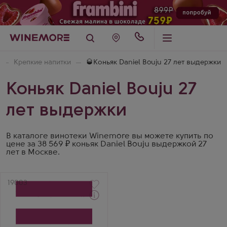
Крепкие напитки
🥃Коньяк Daniel Bouju 27 лет выдержки
Коньяк Daniel Bouju 27
лет выдержки
В каталоге винотеки Winemore вы можете купить по
цене за 38 569 ₽ коньяк Daniel Bouju выдержкой 27
лет в Москве.
Артикул
19003
Через 1-2 дня
Коньяк
Даниель Бужу ХО № 27
Гранд Шампань в