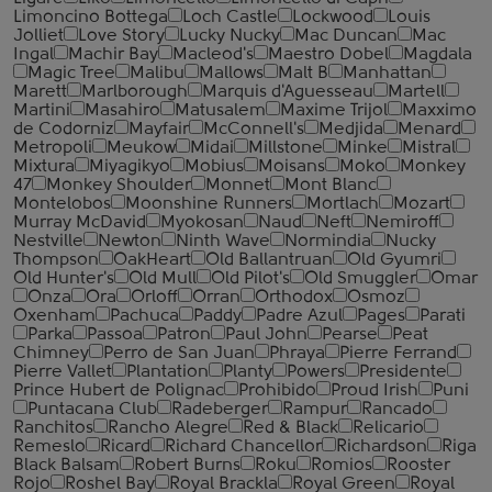
Limoncino Bottega
Loch Castle
Lockwood
Louis
Jolliet
Love Story
Lucky Nucky
Mac Duncan
Mac
Ingal
Machir Bay
Macleod's
Maestro Dobel
Magdala
Magic Tree
Malibu
Mallows
Malt B
Manhattan
Marett
Marlborough
Marquis d'Aguesseau
Martell
Martini
Masahiro
Matusalem
Maxime Trijol
Maxximo
de Codorniz
Mayfair
McConnell's
Medjida
Menard
Metropoli
Meukow
Midai
Millstone
Minke
Mistral
Mixtura
Miyagikyo
Mobius
Moisans
Moko
Monkey
47
Monkey Shoulder
Monnet
Mont Blanc
Montelobos
Moonshine Runners
Mortlach
Mozart
Murray McDavid
Myokosan
Naud
Neft
Nemiroff
Nestville
Newton
Ninth Wave
Normindia
Nucky
Thompson
OakHeart
Old Ballantruan
Old Gyumri
Old Hunter's
Old Mull
Old Pilot's
Old Smuggler
Omar
Onza
Ora
Orloff
Orran
Orthodox
Osmoz
Oxenham
Pachuca
Paddy
Padre Azul
Pages
Parati
Parka
Passoa
Patron
Paul John
Pearse
Peat
Chimney
Perro de San Juan
Phraya
Pierre Ferrand
Pierre Vallet
Plantation
Planty
Powers
Presidente
Prince Hubert de Polignac
Prohibido
Proud Irish
Puni
Puntacana Club
Radeberger
Rampur
Rancado
Ranchitos
Rancho Alegre
Red & Black
Relicario
Remeslo
Ricard
Richard Chancellor
Richardson
Riga
Black Balsam
Robert Burns
Roku
Romios
Rooster
Rojo
Roshel Bay
Royal Brackla
Royal Green
Royal