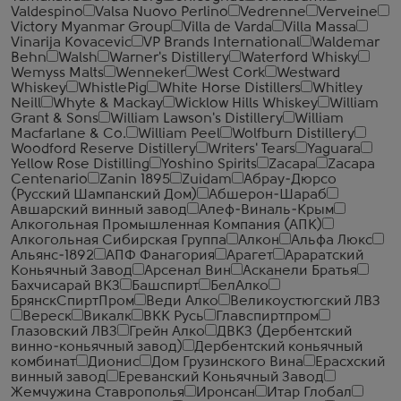
Valdespino
Valsa Nuovo Perlino
Vedrenne
Verveine
Victory Myanmar Group
Villa de Varda
Villa Massa
Vinarija Kovacevic
VP Brands International
Waldemar
Behn
Walsh
Warner's Distillery
Waterford Whisky
Wemyss Malts
Wenneker
West Cork
Westward
Whiskey
WhistlePig
White Horse Distillers
Whitley
Neill
Whyte & Mackay
Wicklow Hills Whiskey
William
Grant & Sons
William Lawson's Distillery
William
Macfarlane & Co.
William Peel
Wolfburn Distillery
Woodford Reserve Distillery
Writers' Tears
Yaguara
Yellow Rose Distilling
Yoshino Spirits
Zacapa
Zacapa
Centenario
Zanin 1895
Zuidam
Абрау-Дюрсо
(Русский Шампанский Дом)
Абшерон-Шараб
Авшарский винный завод
Алеф-Виналь-Крым
Алкогольная Промышленная Компания (АПК)
Алкогольная Сибирская Группа
Алкон
Альфа Люкс
Альянс-1892
АПФ Фанагория
Арагет
Араратский
Коньячный Завод
Арсенал Вин
Асканели Братья
Бахчисарай ВКЗ
Башспирт
БелАлко
БрянскСпиртПром
Веди Алко
Великоустюгский ЛВЗ
Вереск
Викалк
ВКК Русь
Главспиртпром
Глазовский ЛВЗ
Грейн Алко
ДВКЗ (Дербентский
винно-коньячный завод)
Дербентский коньячный
комбинат
Дионис
Дом Грузинского Вина
Ерасхский
винный завод
Ереванский Коньячный Завод
Жемчужина Ставрополья
Иронсан
Итар Глобал