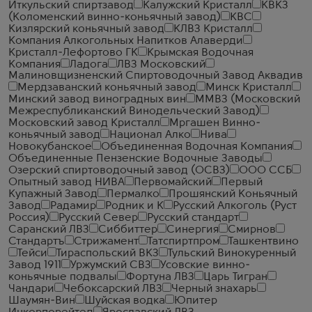
Иткульский спиртзавод
Калужский Кристалл
КВКЗ
(Коломенский винно-коньячный завод)
КВС
Кизлярский коньячный завод
КЛВЗ Кристалл
Компания Алкогольных Напитков Алаверди
Кристалл-Лефортово ГК
Крымская Водочная
Компания
Ладога
ЛВЗ Московский
Малиновщизненский Спиртоводочный Завод Аквадив
Мердзаванский коньячный завод
Минск Кристалл
Минский завод виноградных вин
ММВЗ (Московский
Межреспубликанский Винодельческий Завод)
Московский завод Кристалл
Мргашен Винно-
коньячный завод
Национал Алко
Нива
Новокубанское
Объединенная Водочная Компания
Объединенные Пензенские Водочные Заводы
Озерский спиртоводочный завод (ОСВЗ)
ООО ССБ
Опытный завод НИВА
Первомайский
Первый
Купажный Завод
Пермалко
Прошянский Коньячный
Завод
Радамир
Родник и К
Русский Алкоголь (Руст
Россия)
Русский Север
Русский стандарт
Саранский ЛВЗ
Сиббиттер
Синергия
Смирнов
Стандартъ
Стрижамент
Татспиртпром
Ташкентвино
Тейси
Тираспольский ВКЗ
Тульский Винокуренный
Завод 1911
Уржумский СВЗ
Усовские винно-
коньячные подвалы
Фортуна ЛВЗ
Царь Тигран
Чандари
Чебоксарский ЛВЗ
Черный знахарь
Шаумян-Вин
Шуйская водка
Юпитер