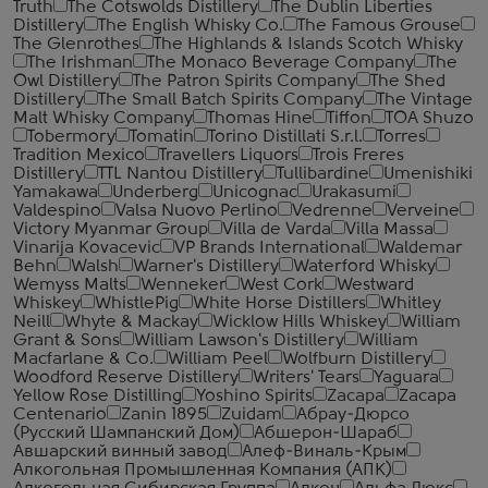
Truth
The Cotswolds Distillery
The Dublin Liberties
Distillery
The English Whisky Co.
The Famous Grouse
The Glenrothes
The Highlands & Islands Scotch Whisky
The Irishman
The Monaco Beverage Company
The
Owl Distillery
The Patron Spirits Company
The Shed
Distillery
The Small Batch Spirits Company
The Vintage
Malt Whisky Company
Thomas Hine
Tiffon
TOA Shuzo
Tobermory
Tomatin
Torino Distillati S.r.l.
Torres
Tradition Mexico
Travellers Liquors
Trois Freres
Distillery
TTL Nantou Distillery
Tullibardine
Umenishiki
Yamakawa
Underberg
Unicognac
Urakasumi
Valdespino
Valsa Nuovo Perlino
Vedrenne
Verveine
Victory Myanmar Group
Villa de Varda
Villa Massa
Vinarija Kovacevic
VP Brands International
Waldemar
Behn
Walsh
Warner's Distillery
Waterford Whisky
Wemyss Malts
Wenneker
West Cork
Westward
Whiskey
WhistlePig
White Horse Distillers
Whitley
Neill
Whyte & Mackay
Wicklow Hills Whiskey
William
Grant & Sons
William Lawson's Distillery
William
Macfarlane & Co.
William Peel
Wolfburn Distillery
Woodford Reserve Distillery
Writers' Tears
Yaguara
Yellow Rose Distilling
Yoshino Spirits
Zacapa
Zacapa
Centenario
Zanin 1895
Zuidam
Абрау-Дюрсо
(Русский Шампанский Дом)
Абшерон-Шараб
Авшарский винный завод
Алеф-Виналь-Крым
Алкогольная Промышленная Компания (АПК)