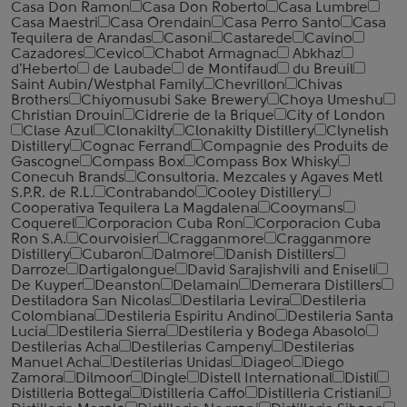
Casa Don Ramon
Casa Don Roberto
Casa Lumbre
Casa Maestri
Casa Orendain
Casa Perro Santo
Casa
Tequilera de Arandas
Casoni
Castarede
Cavino
Cazadores
Cevico
Chabot Armagnac
Abkhaz
d'Heberto
de Laubade
de Montifaud
du Breuil
Saint Aubin/Westphal Family
Chevrillon
Chivas
Brothers
Chiyomusubi Sake Brewery
Choya Umeshu
Christian Drouin
Cidrerie de la Brique
City of London
Clase Azul
Clonakilty
Clonakilty Distillery
Clynelish
Distillery
Cognac Ferrand
Compagnie des Produits de
Gascogne
Compass Box
Compass Box Whisky
Conecuh Brands
Consultoria. Mezcales y Agaves Metl
S.P.R. de R.L.
Contrabando
Cooley Distillery
Cooperativa Tequilera La Magdalena
Cooymans
Coquerel
Corporacion Cuba Ron
Corporacion Cuba
Ron S.A.
Courvoisier
Cragganmore
Cragganmore
Distillery
Cubaron
Dalmore
Danish Distillers
Darroze
Dartigalongue
David Sarajishvili and Eniseli
De Kuyper
Deanston
Delamain
Demerara Distillers
Destiladora San Nicolas
Destilaria Levira
Destileria
Colombiana
Destileria Espiritu Andino
Destileria Santa
Lucia
Destileria Sierra
Destileria y Bodega Abasolo
Destilerias Acha
Destilerias Campeny
Destilerias
Manuel Acha
Destilerias Unidas
Diageo
Diego
Zamora
Dilmoor
Dingle
Distell International
Distil
Distilleria Bottega
Distilleria Caffo
Distilleria Cristiani