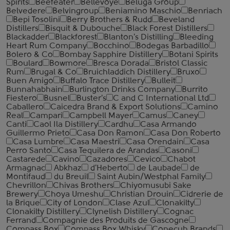
Spirits
Beefeater
Bellevoye
Beluga Group
Belvedere
Belvingroup
Beniamino Maschio
Benriach
Bepi Tosolini
Berry Brothers & Rudd
Beveland
Distillers
Bisquit & Dubouche
Black Forest Distillers
Blackadder
Blackforest
Blanton's Distilling
Bleeding
Heart Rum Company
Bocchino
Bodegas Barbadillo
Bolero & Co
Bombay Sapphire Distillery
Botani Spirits
Boulard
Bowmore
Bresca Dorada
Bristol Classic
Rum
Brugal & Co
Bruichladdich Distillery
Bruxo
Buen Amigo
Buffalo Trace Distillery
Bulleit
Bunnahabhain
Burlington Drinks Company
Burrito
Fiestero
Busnel
Buster's
C and C International Ltd
Caballero
Caicedra Brand & Export Solutions
Camino
Real
Campari
Campbell Mayer
Camus
Caney
Canti
Caol Ila Distillery
Cardhu
Casa Armando
Guillermo Prieto
Casa Don Ramon
Casa Don Roberto
Casa Lumbre
Casa Maestri
Casa Orendain
Casa
Perro Santo
Casa Tequilera de Arandas
Casoni
Castarede
Cavino
Cazadores
Cevico
Chabot
Armagnac
Abkhaz
d'Heberto
de Laubade
de
Montifaud
du Breuil
Saint Aubin/Westphal Family
Chevrillon
Chivas Brothers
Chiyomusubi Sake
Brewery
Choya Umeshu
Christian Drouin
Cidrerie de
la Brique
City of London
Clase Azul
Clonakilty
Clonakilty Distillery
Clynelish Distillery
Cognac
Ferrand
Compagnie des Produits de Gascogne
Compass Box
Compass Box Whisky
Conecuh Brands