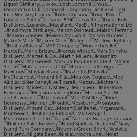
Liquor Distillery
Liviko
Loch Lomond Group
Locomotive 103
Lombard
Longmorn Distillery
Lost
Irish Whiskey Limited
Lotte Chilsung
Louis Royer
Louisiana Spirits
Lucano 1894
Lucas Bols
Lucas Bols
Distillery
Luxardo
Macallan
MacDuff International Ltd
Mackmyra Distillery
Maison Boinaud
Maison Ferrand
Maison Gautier
Maison Mauxion
Maison Prunier
Maker's Mark
Makers Mark
Malecon
Mallows Bottling
Malt'b Whiskey
MAP Company
Marancheville
Marcati
Marie Brizard
Markus Wieser
Mars Shinshu
Distillery
Martell & Co
Martin Miller's
Masahiro
Distillery
Massenez
Masuda Tokubee Shoten
Matsui
Shuzo
Matusalem and Co
Maxime Trijol Cognac
Maximus
Mayfair Brands
Mazzetti d'Altavilla
McClelland's
Menard & Fils
Meukow Cognac
Mey
Alkollu Ickiler Sanayii ve Ticaret
Mezan
Michter's
Distillery
Midleton Distillery
Mijnaberd
Milestone
Beverages
Millesimes & Tradition
Minami Alps Wine
and Beverages
Mizubasho
Moe Distillery
Moet
Hennessy
Molinari
Monin
Mossburn
Mossburn
Distillery
Mount Gay
Mozart Distillerie
Mrganush
Muirhead's
Muller de Bebidas
MV Group
Myokoshuzo Co. Ltd.
Nagai
Nahapet Brandy Company
Nakano Sake Brewery
Naud Spirits & Distillery
Navy
Island Rum Company
Nelson's Green Brier
Nestville
Distillery
Niigata Beer
Nikka
Nocheluna
Nolet