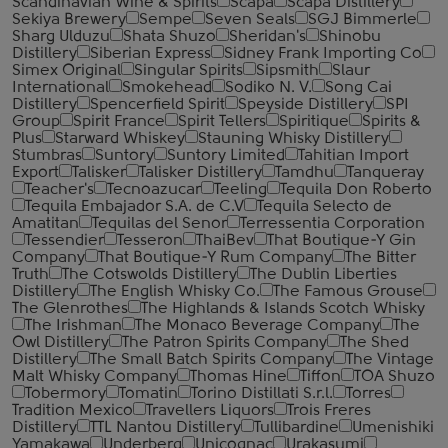
Scandinavian Wine & Spirits
Scapa
Scapa Distillery
Sekiya Brewery
Sempe
Seven Seals
SGJ Bimmerle
Sharg Ulduzu
Shata Shuzo
Sheridan's
Shinobu
Distillery
Siberian Express
Sidney Frank Importing Co
Simex Original
Singular Spirits
Sipsmith
Slaur
International
Smokehead
Sodiko N. V.
Song Cai
Distillery
Spencerfield Spirit
Speyside Distillery
SPI
Group
Spirit France
Spirit Tellers
Spiritique
Spirits &
Plus
Starward Whiskey
Stauning Whisky Distillery
Stumbras
Suntory
Suntory Limited
Tahitian Import
Export
Talisker
Talisker Distillery
Tamdhu
Tanqueray
Teacher's
Tecnoazucar
Teeling
Tequila Don Roberto
Tequila Embajador S.A. de C.V
Tequila Selecto de
Amatitan
Tequilas del Senor
Terressentia Corporation
Tessendier
Tesseron
ThaiBev
That Boutique-Y Gin
Company
That Boutique-Y Rum Company
The Bitter
Truth
The Cotswolds Distillery
The Dublin Liberties
Distillery
The English Whisky Co.
The Famous Grouse
The Glenrothes
The Highlands & Islands Scotch Whisky
The Irishman
The Monaco Beverage Company
The
Owl Distillery
The Patron Spirits Company
The Shed
Distillery
The Small Batch Spirits Company
The Vintage
Malt Whisky Company
Thomas Hine
Tiffon
TOA Shuzo
Tobermory
Tomatin
Torino Distillati S.r.l.
Torres
Tradition Mexico
Travellers Liquors
Trois Freres
Distillery
TTL Nantou Distillery
Tullibardine
Umenishiki
Yamakawa
Underberg
Unicognac
Urakasumi