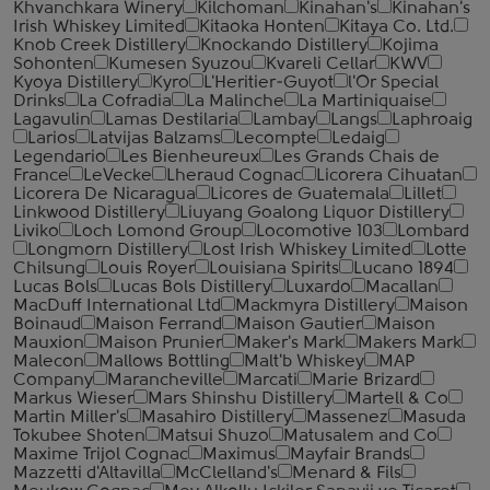
Khvanchkara Winery
Kilchoman
Kinahan's
Kinahan's
Irish Whiskey Limited
Kitaoka Honten
Kitaya Co. Ltd.
Knob Creek Distillery
Knockando Distillery
Kojima
Sohonten
Kumesen Syuzou
Kvareli Cellar
KWV
Kyoya Distillery
Kyro
L'Heritier-Guyot
l'Or Special
Drinks
La Cofradia
La Malinche
La Martiniquaise
Lagavulin
Lamas Destilaria
Lambay
Langs
Laphroaig
Larios
Latvijas Balzams
Lecompte
Ledaig
Legendario
Les Bienheureux
Les Grands Chais de
France
LeVecke
Lheraud Cognac
Licorera Cihuatan
Licorera De Nicaragua
Licores de Guatemala
Lillet
Linkwood Distillery
Liuyang Goalong Liquor Distillery
Liviko
Loch Lomond Group
Locomotive 103
Lombard
Longmorn Distillery
Lost Irish Whiskey Limited
Lotte
Chilsung
Louis Royer
Louisiana Spirits
Lucano 1894
Lucas Bols
Lucas Bols Distillery
Luxardo
Macallan
MacDuff International Ltd
Mackmyra Distillery
Maison
Boinaud
Maison Ferrand
Maison Gautier
Maison
Mauxion
Maison Prunier
Maker's Mark
Makers Mark
Malecon
Mallows Bottling
Malt'b Whiskey
MAP
Company
Marancheville
Marcati
Marie Brizard
Markus Wieser
Mars Shinshu Distillery
Martell & Co
Martin Miller's
Masahiro Distillery
Massenez
Masuda
Tokubee Shoten
Matsui Shuzo
Matusalem and Co
Maxime Trijol Cognac
Maximus
Mayfair Brands
Mazzetti d'Altavilla
McClelland's
Menard & Fils