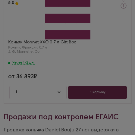
5.0
Через 1-2 дня
Коньяк
Монне XХO в подарочной коробке
Производитель
J. G. Monnet et Co
Бренд
Monnet
Регион
Коньяк Monnet XХO 0.7 л Gift Box
Коньяк
Коньяк
,
Франция
,
0,7 л
Выдержка
J. G. Monnet et Co
14 лет
Евгений Рогов
Через 1-2 дня
Монне ХХО — это что-то запредельное.
Невероятная глубина и сложность, коньяк мирового
уровня.
от 36 893
1
В корзину
Продажи под контролем ЕГАИС
Продажа коньяка Daniel Bouju 27 лет выдержки в