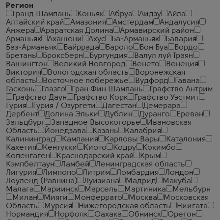
Регион
Гранд Шампань
Коньяк
Абруа
Аидзу
Айла
Алтайский край
Амазония
Амстердам
Андалусия
Анжера
Араратская Долина
Армавирский район
Арманьяк
Ахашени
Ахус
Ба-Арманьяк
Бавария
Баз-Арманьяк
Байррада
Бароло
Бон Буа
Бордо
Бретань
Броксберн
Бургундия
Валул луй Траян
Вашингтон
Великий Новгород
Венето
Венеция
Виктория
Вологодская область
Воронежская
область
Восточное побережье
Вудфорд
Гавана
Гасконь
Глазго
Гран Фин Шампань
Графство Антрим
Графство Даун
Графство Корк
Графство Уэстмит
Гурия
Гурия / Озургети
Дагестан
Демерара
Дербент
Долина Эльки
Дублин
Дуранго
Ереван
Зальцбург
Западное Высокогорье
Ивановская
Область
Йонедзава
Казань
Калабрия
Калининград
Кампания
Карловы Вары
Каталония
Кахетия
Кентукки
Киото
Кодру
Кокимбо
Копенгаген
Краснодарский край
Крым
Кэмпбелтаун
Ламбей
Ленинградская область
Лигурия
Лимпопо
Литрим
Ломбардия
Лондон
Лоуленд (Равнина)
Луизиана
Мадрид
Макуба
Малага
Мариинск
Марсель
Мартиника
Мельбурн
Милан
Мияги
Монферрато
Москва
Московская
Область
Мурсия
Нижегородская область
Ниигата
Нормандия
Норфолк
Оахака
Обнинск
Орегон