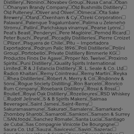
Distillery
Nonino
Novabev Group
Nusa Cana
Oban
Ohanyan Brandy Company
Old Bushmills Distillery
Old Pulteney
Oliver and Oliver
Olmeca
Ota Sake
Brewery
Otard
Oxenham & Cy
Ozeki Corporation
Palavani
Palenque Tragalumbare
Palirna u Zeleneho
Stromu
Pallini
Parichskaya vinarnya
Pearse Lyons
Peat's Beast
Penderyn
Pere Magloire
Pernod Ricard
Peter Busch
Peyrat
Piccadily Distilleries
Pierre Croizet
Pilzer
Pisquera de Chile
Pitu – Importadora
Exportadora
Podrum Palic 1896
Poli Distillerie
Polini
Group
Portobello
Private Distillery Bimmerle KG
Productos Finos De Agave
Proper No. Twelve
Proximo
Spirits
Puni Distillery
Quality Spirits International
Limited
R & J Estancia Distillery
R. L. Seale & Co. Ltd
Radico Khaitan
Remy Cointreau
Remy Martin
Reyka
Rhea Distilleries
Robert A. Merry & Co
Rodionov &
Sons
Rogue Society Distilling
Ron Barcelo
Ronrico
Rum Company
Rosebank Distillery
Rossi & Rossi
Roullet
Royal Oak Distillery
Rozelieures
RSD Whiskey
Rudolf Jelinek
S & B Spirits Makers
Saimaa
Beverages
Saint James
Saint-Remy
Sakuramasamune
Sakurao
Samalens
Samarkand-
Zhomboy Sharob
Samaroli
Samkon
Samson & Surrey
SAN.foods
Sanchez Romate
Santa Lucia
Santiago
de Cuba
Sas Compagnie Vinicole De Bourgogne
Saura Co. Ltd
Sauza
Savicevic
Savio
Sazerac