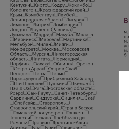
Карловы Вары
Каталония
Кахетия
Кентукки
Киото
Кодру
Кокимбо
Копенгаген
Краснодарский край
Крым
Кэмпбелтаун
Ламбей
В
Ленинградская область
Лигурия
Лимпопо
Литрим
Ломбардия
Лондон
Лоуленд (Равнина)
м.
Луизиана
Мадрид
Макуба
Малага
пр
Мариинск
Марсель
Мартиника
м.
Мельбурн
Милан
Мияги
ул
Монферрато
Москва
Московская
м.
Область
Мурсия
Нижегородская
б-
область
Ниигата
Нормандия
Норфолк
Оахака
Обнинск
Орегон
Остров Арран
Остров Скай
Пенедес
Пенза
Пермь
Пирассунунга
Прибрежный Хайленд
Пти Шампань
Пушкино
Пьемонт
Пэи д'Ож
Рига
Ростовская область
Роэро
Сан-Паулу
Санкт-Петербург
Сардиния
Сидзуока
Сицилия
Скай
Спейсайд
Ставрополь
Ставропольский край
Страна Басков
Таманский полуостров
Ташкент
Теннесси
Тоскана
Треббьяно ди
Романья
Тревизо
Трентино-Альто
Адидже
Тула
Турин
Ульяновск