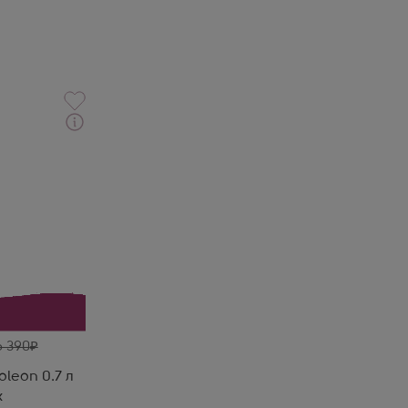
рочной
on 0.7 л
с изюмом,
нь
 и
6 390
leon 0.7 л
x