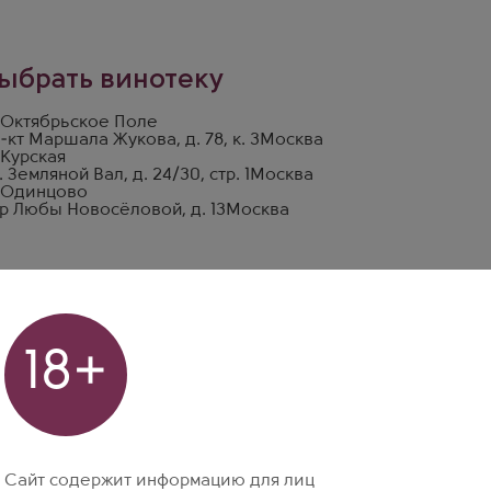
ыбрать винотеку
 Октябрьское Поле
-кт Маршала Жукова, д. 78, к. 3
Москва
 Курская
. Земляной Вал, д. 24/30, стр. 1
Москва
 Одинцово
р Любы Новосёловой, д. 13
Москва
18+
Сайт содержит информацию для лиц