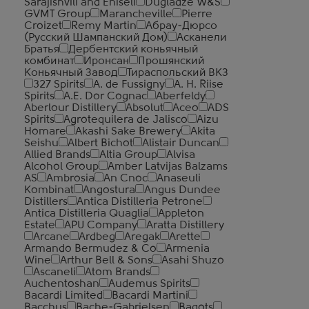
Sarajishvili and Eniseli
Dugladze W&S
GVMT Group
Marancheville
Pierre
Croizet
Remy Martin
Абрау-Дюрсо
(Русский Шампанский Дом)
Асканели
Братья
Дербентский коньячный
комбинат
Иронсан
Прошянский
Коньячный Завод
Тираспольский ВКЗ
327 Spirits
A. de Fussigny
A. H. Riise
Spirits
A.E. Dor Cognac
Aberfeldy
Aberlour Distillery
Absolut
Aceo
ADS
Spirits
Agrotequilera de Jalisco
Aizu
Homare
Akashi Sake Brewery
Akita
Seishu
Albert Bichot
Alistair Duncan
Allied Brands
Altia Group
Alvisa
Alcohol Group
Amber Latvijas Balzams
AS
Ambrosia
An Cnoc
Anaseuli
Kombinat
Angostura
Angus Dundee
Distillers
Antica Distilleria Petrone
Antica Distilleria Quaglia
Appleton
Estate
APU Company
Aratta Distillery
Arcane
Ardbeg
Aregak
Arette
Armando Bermudez & Co
Armenia
Wine
Arthur Bell & Sons
Asahi Shuzo
Ascaneli
Atom Brands
Auchentoshan
Audemus Spirits
Bacardi Limited
Bacardi Martini
Bacchus
Bache-Gabrielsen
Bagots