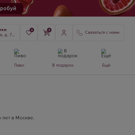
еки
0
0
Связаться с нами
8, к. 3
Пиво
В подарок
Ещё
6 лет в Москве.