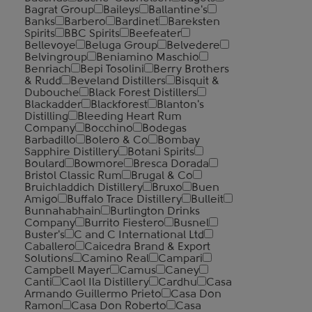
Bagrat Group
Baileys
Ballantine's
Banks
Barbero
Bardinet
Bareksten
Spirits
BBC Spirits
Beefeater
Bellevoye
Beluga Group
Belvedere
Belvingroup
Beniamino Maschio
Benriach
Bepi Tosolini
Berry Brothers
& Rudd
Beveland Distillers
Bisquit &
Dubouche
Black Forest Distillers
Blackadder
Blackforest
Blanton's
Distilling
Bleeding Heart Rum
Company
Bocchino
Bodegas
Barbadillo
Bolero & Co
Bombay
Sapphire Distillery
Botani Spirits
Boulard
Bowmore
Bresca Dorada
Bristol Classic Rum
Brugal & Co
Bruichladdich Distillery
Bruxo
Buen
Amigo
Buffalo Trace Distillery
Bulleit
Bunnahabhain
Burlington Drinks
Company
Burrito Fiestero
Busnel
Buster's
C and C International Ltd
Caballero
Caicedra Brand & Export
Solutions
Camino Real
Campari
Campbell Mayer
Camus
Caney
Canti
Caol Ila Distillery
Cardhu
Casa
Armando Guillermo Prieto
Casa Don
Ramon
Casa Don Roberto
Casa