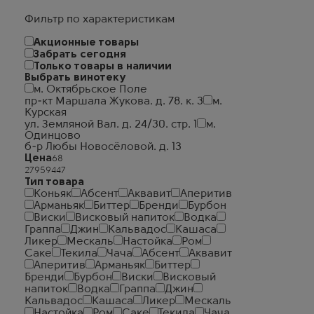
Фильтр по характеристикам
Акционные товары
Забрать сегодня
Только товары в наличии
Выбрать винотеку
м. Октябрьское Поле
пр-кт Маршала Жукова. д. 78. к. 3
м.
Курская
ул. Земляной Вал. д. 24/30. стр. 1
м.
Одинцово
б-р Любы Новосёловой. д. 13
Цена
Тип товара
Коньяк
Абсент
Аквавит
Аперитив
Арманьяк
Биттер
Бренди
Бурбон
Виски
Висковый напиток
Водка
Граппа
Джин
Кальвадос
Кашаса
Ликер
Мескаль
Настойка
Ром
Саке
Текила
Чача
Абсент
Аквавит
Аперитив
Арманьяк
Биттер
Бренди
Бурбон
Виски
Висковый
напиток
Водка
Граппа
Джин
Кальвадос
Кашаса
Ликер
Мескаль
Настойка
Ром
Саке
Текила
Чача