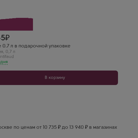
65
fe 0.7 л в подарочной упаковке
ия
,
0,7 л
ntifaud
 дня
В корзину
скве по ценам от 10 735 ₽ до 13 940 ₽ в магазинах