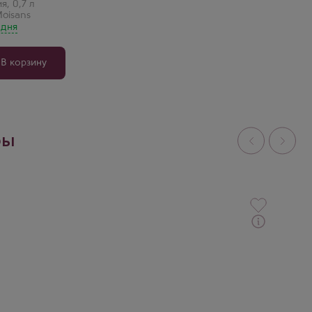
ия
,
0,7 л
 Moisans
 дня
В корзину
ры