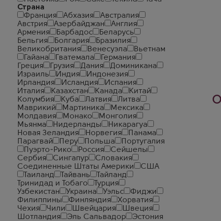
Страна
Франция
Абхазия
Австралия
Австрия
Азербайджан
Англия
Армения
Барбадос
Беларусь
Бельгия
Болгария
Бразилия
Великобритания
Венесуэла
Вьетнам
Гайана
Гватемала
Германия
Греция
Грузия
Дания
Доминикана
Израиль
Индия
Индонезия
Ирландия
Исландия
Испания
Италия
Казахстан
Канада
Китай
О
Колумбия
Куба
Латвия
Литва
Маврикий
Мартиника
Мексика
Молдавия
Монако
Монголия
Мьянма
Нидерланды
Никарагуа
Новая Зеландия
Норвегия
Панама
Парагвай
Перу
Польша
Португалия
Пуэрто-Рико
Россия
Сейшелы
Сербия
Сингапур
Словакия
Соединенные Штаты Америки
США
Таиланд
Тайвань
Тайланд
Тринидад и Тобаго
Турция
Узбекистан
Украина
Уэльс
Фиджи
Филиппины
Финляндия
Хорватия
Чехия
Чили
Швейцария
Швеция
Шотландия
Эль Сальвадор
Эстония