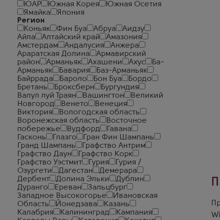
ЮАР
Южная Корея
Южная Осетия
Ямайка
Япония
Регион
Коньяк
Фин Буа
Абруа
Аидзу
Айла
Алтайский край
Амазония
Амстердам
Андалусия
Анжера
Араратская Долина
Армавирский
район
Арманьяк
Ахашени
Ахус
Ба-
Арманьяк
Бавария
Баз-Арманьяк
Байррада
Бароло
Бон Буа
Бордо
Бретань
Броксберн
Бургундия
Валул луй Траян
Вашингтон
Великий
Новгород
Венето
Венеция
Виктория
Вологодская область
Воронежская область
Восточное
побережье
Вудфорд
Гавана
Гасконь
Глазго
Гран Фин Шампань
Гранд Шампань
Графство Антрим
Графство Даун
Графство Корк
Графство Уэстмит
Гурия
Гурия /
Озургети
Дагестан
Демерара
Дербент
Долина Эльки
Дублин
П
Дуранго
Ереван
Зальцбург
Западное Высокогорье
Ивановская
Пр
Область
Йонедзава
Казань
Калабрия
Калининград
Кампания
W