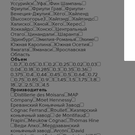
Уссурийск
Уфа
Фин Шампань
Фриули
Фриули Грав
Фриули-
Венеция-Джулия
Хёго
Хайленд
(Высокогорье)
Хайлэнд
Хайлэндс
Халиско
Ханой
Хего
Херес
Хоккайдо
Хонсю
Центральный
Отаго
Цинандали
Шаранта
Эдинбург
Эмилия-Романья
Эхиме
Южная Каролина
Южная Осетия
Ямагата
Яманаси
Ярославская
Область
Объем
0.7
0.05
0.1
0.2
0.25
0.02
0.03
0.04
0.18
0.285
0.3
0.35
0.36
0.375
0.4
0.44
0.45
0.5
0.64
0.72
0.75
0.85
0.9
1
1.45
1.5
1.75
1.8
18
2
2.5
3
4.5
Производитель
Distillerie des Moisans
MAP
Company
Moet Hennessy
Ереванский Коньячный Завод
Cognac Ferrand
Roullet
Кизлярский
коньячный завод
de Montifaud
Frapin
Meukow Cognac
Thomas Hine
Веди Алко
Мердзаванский
коньячный завод
Arcon
David