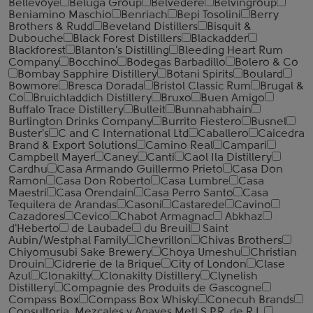
Bellevoye
Beluga Group
Belvedere
Belvingroup
Beniamino Maschio
Benriach
Bepi Tosolini
Berry
Brothers & Rudd
Beveland Distillers
Bisquit &
Dubouche
Black Forest Distillers
Blackadder
Blackforest
Blanton's Distilling
Bleeding Heart Rum
Company
Bocchino
Bodegas Barbadillo
Bolero & Co
Bombay Sapphire Distillery
Botani Spirits
Boulard
Bowmore
Bresca Dorada
Bristol Classic Rum
Brugal &
Co
Bruichladdich Distillery
Bruxo
Buen Amigo
Buffalo Trace Distillery
Bulleit
Bunnahabhain
Burlington Drinks Company
Burrito Fiestero
Busnel
Buster's
C and C International Ltd
Caballero
Caicedra
Brand & Export Solutions
Camino Real
Campari
Campbell Mayer
Caney
Canti
Caol Ila Distillery
Cardhu
Casa Armando Guillermo Prieto
Casa Don
Ramon
Casa Don Roberto
Casa Lumbre
Casa
Maestri
Casa Orendain
Casa Perro Santo
Casa
Tequilera de Arandas
Casoni
Castarede
Cavino
Cazadores
Cevico
Chabot Armagnac
Abkhaz
d'Heberto
de Laubade
du Breuil
Saint
Aubin/Westphal Family
Chevrillon
Chivas Brothers
Chiyomusubi Sake Brewery
Choya Umeshu
Christian
Drouin
Cidrerie de la Brique
City of London
Clase
Azul
Clonakilty
Clonakilty Distillery
Clynelish
Distillery
Compagnie des Produits de Gascogne
Compass Box
Compass Box Whisky
Conecuh Brands
Consultoria. Mezcales y Agaves Metl S.P.R. de R.L.