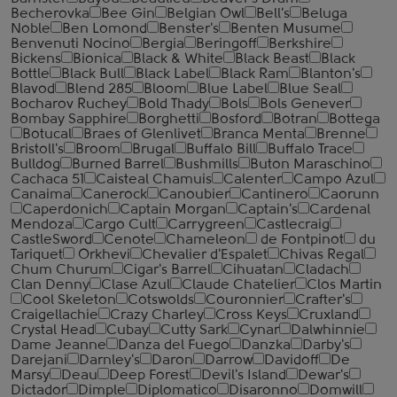
Becherovka
Bee Gin
Belgian Owl
Bell's
Beluga
Noble
Ben Lomond
Benster's
Benten Musume
Benvenuti Nocino
Bergia
Beringoff
Berkshire
Bickens
Bionica
Black & White
Black Beast
Black
Bottle
Black Bull
Black Label
Black Ram
Blanton's
Blavod
Blend 285
Bloom
Blue Label
Blue Seal
Bocharov Ruchey
Bold Thady
Bols
Bols Genever
Bombay Sapphire
Borghetti
Bosford
Botran
Bottega
Botucal
Braes of Glenlivet
Branca Menta
Brenne
Bristoll's
Broom
Brugal
Buffalo Bill
Buffalo Trace
Bulldog
Burned Barrel
Bushmills
Buton Maraschino
Cachaca 51
Caisteal Chamuis
Calenter
Campo Azul
Canaima
Canerock
Canoubier
Cantinero
Caorunn
Caperdonich
Captain Morgan
Captain's
Cardenal
Mendoza
Cargo Cult
Carrygreen
Castlecraig
CastleSword
Cenote
Chameleon
de Fontpinot
du
Tariquet
Orkhevi
Chevalier d'Espalet
Chivas Regal
Chum Churum
Cigar's Barrel
Cihuatan
Cladach
Clan Denny
Clase Azul
Claude Chatelier
Clos Martin
Cool Skeleton
Cotswolds
Couronnier
Crafter's
Craigellachie
Crazy Charley
Cross Keys
Cruxland
Crystal Head
Cubay
Cutty Sark
Cynar
Dalwhinnie
Dame Jeanne
Danza del Fuego
Danzka
Darby's
Darejani
Darnley's
Daron
Darrow
Davidoff
De
Marsy
Deau
Deep Forest
Devil's Island
Dewar's
Dictador
Dimple
Diplomatico
Disaronno
Domwill