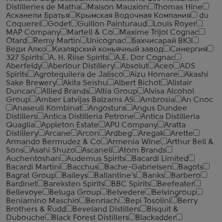
Distilleries de Matha
Maison Mauxion
Thomas Hine
Асканели Братья
Крымская Водочная Компания
du
Coquerel
Godet
Guillon Painturaud
Louis Royer
MAP Company
Martell & Co
Maxime Trijol Cognac
Otard
Remy Martin
Unicognac
Бахчисарай ВКЗ
Веди Алко
Кизлярский коньячный завод
Синергия
327 Spirits
A. H. Riise Spirits
A.E. Dor Cognac
Aberfeldy
Aberlour Distillery
Absolut
Aceo
ADS
Spirits
Agrotequilera de Jalisco
Aizu Homare
Akashi
Sake Brewery
Akita Seishu
Albert Bichot
Alistair
Duncan
Allied Brands
Altia Group
Alvisa Alcohol
Group
Amber Latvijas Balzams AS
Ambrosia
An Cnoc
Anaseuli Kombinat
Angostura
Angus Dundee
Distillers
Antica Distilleria Petrone
Antica Distilleria
Quaglia
Appleton Estate
APU Company
Aratta
Distillery
Arcane
Arcon
Ardbeg
Aregak
Arette
Armando Bermudez & Co
Armenia Wine
Arthur Bell &
Sons
Asahi Shuzo
Ascaneli
Atom Brands
Auchentoshan
Audemus Spirits
Bacardi Limited
Bacardi Martini
Bacchus
Bache-Gabrielsen
Bagots
Bagrat Group
Baileys
Ballantine's
Banks
Barbero
Bardinet
Bareksten Spirits
BBC Spirits
Beefeater
Bellevoye
Beluga Group
Belvedere
Belvingroup
Beniamino Maschio
Benriach
Bepi Tosolini
Berry
Brothers & Rudd
Beveland Distillers
Bisquit &
Dubouche
Black Forest Distillers
Blackadder