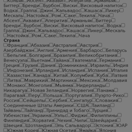
Коньяк
Абсент
Аквавит
Аперитив
Арманьяк
Биттер
Бренди
Бурбон
Виски
Висковый напиток
Водка
Граппа
Джин
Кальвадос
Кашаса
Ликер
Мескаль
Настойка
Ром
Саке
Текила
Чача
Абсент
Аквавит
Аперитив
Арманьяк
Биттер
Бренди
Бурбон
Виски
Висковый напиток
Водка
Граппа
Джин
Кальвадос
Кашаса
Ликер
Мескаль
Настойка
Ром
Саке
Текила
Чача
Страна
Франция
Абхазия
Австралия
Австрия
Азербайджан
Англия
Армения
Барбадос
Беларусь
Бельгия
Болгария
Бразилия
Великобритания
Венесуэла
Вьетнам
Гайана
Гватемала
Германия
Греция
Грузия
Дания
Доминикана
Израиль
Индия
Индонезия
Ирландия
Исландия
Испания
Италия
Казахстан
Канада
Китай
Колумбия
Куба
Латвия
Литва
Маврикий
Мартиника
Мексика
Молдавия
Монако
Монголия
Мьянма
Нидерланды
Никарагуа
Новая Зеландия
Норвегия
Панама
Парагвай
Перу
Польша
Португалия
Пуэрто-Рико
Россия
Сейшелы
Сербия
Сингапур
Словакия
Соединенные Штаты Америки
США
Таиланд
Тайвань
Тайланд
Тринидад и Тобаго
Турция
Узбекистан
Украина
Уэльс
Фиджи
Филиппины
Финляндия
Хорватия
Чехия
Чили
Швейцария
Швеция
Шотландия
Эль Сальвадор
Эстония
ЮАР
Южная Корея
Южная Осетия
Ямайка
Япония