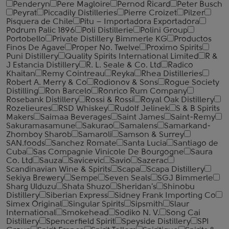
Penderyn
Pere Magloire
Pernod Ricard
Peter Busch
Peyrat
Piccadily Distilleries
Pierre Croizet
Pilzer
Pisquera de Chile
Pitu – Importadora Exportadora
Podrum Palic 1896
Poli Distillerie
Polini Group
Portobello
Private Distillery Bimmerle KG
Productos
Finos De Agave
Proper No. Twelve
Proximo Spirits
Puni Distillery
Quality Spirits International Limited
R &
J Estancia Distillery
R. L. Seale & Co. Ltd
Radico
Khaitan
Remy Cointreau
Reyka
Rhea Distilleries
Robert A. Merry & Co
Rodionov & Sons
Rogue Society
Distilling
Ron Barcelo
Ronrico Rum Company
Rosebank Distillery
Rossi & Rossi
Royal Oak Distillery
Rozelieures
RSD Whiskey
Rudolf Jelinek
S & B Spirits
Makers
Saimaa Beverages
Saint James
Saint-Remy
Sakuramasamune
Sakurao
Samalens
Samarkand-
Zhomboy Sharob
Samaroli
Samson & Surrey
SAN.foods
Sanchez Romate
Santa Lucia
Santiago de
Cuba
Sas Compagnie Vinicole De Bourgogne
Saura
Co. Ltd
Sauza
Savicevic
Savio
Sazerac
Scandinavian Wine & Spirits
Scapa
Scapa Distillery
Sekiya Brewery
Sempe
Seven Seals
SGJ Bimmerle
Sharg Ulduzu
Shata Shuzo
Sheridan's
Shinobu
Distillery
Siberian Express
Sidney Frank Importing Co
Simex Original
Singular Spirits
Sipsmith
Slaur
International
Smokehead
Sodiko N. V.
Song Cai
Distillery
Spencerfield Spirit
Speyside Distillery
SPI