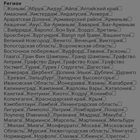
Регион
Коньяк
Абруа
Аидзу
Айла
Алтайский край
Амазония
Амстердам
Андалусия
Анжера
Араратская Долина
Армавирский район
Арманьяк
Ахашени
Ахус
Ба-Арманьяк
Бавария
Баз-Арманьяк
Байррада
Бароло
Бон Буа
Бордо
Бретань
Броксберн
Бургундия
Валул луй Траян
Вашингтон
Великий Новгород
Венето
Венеция
Виктория
Вологодская область
Воронежская область
Восточное побережье
Вудфорд
Гавана
Гасконь
Глазго
Гран Фин Шампань
Гранд Шампань
Графство
Антрим
Графство Даун
Графство Корк
Графство
Уэстмит
Гурия
Гурия / Озургети
Дагестан
Демерара
Дербент
Долина Эльки
Дублин
Дуранго
Ереван
Зальцбург
Западное Высокогорье
Ивановская Область
Йонедзава
Казань
Калабрия
Калининград
Кампания
Карловы Вары
Каталония
Кахетия
Кентукки
Киото
Кодру
Кокимбо
Копенгаген
Краснодарский край
Крым
Кэмпбелтаун
Ламбей
Ленинградская область
Лигурия
Лимпопо
Литрим
Ломбардия
Лондон
Лоуленд (Равнина)
Луизиана
Мадрид
Макуба
Малага
Мариинск
Марсель
Мартиника
Мельбурн
Милан
Мияги
Монферрато
Москва
Московская
Область
Мурсия
Нижегородская область
Ниигата
Нормандия
Норфолк
Оахака
Обнинск
Орегон