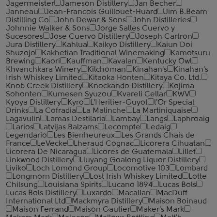
Jagermeister
Jameson Distillery
Jan Becher
Janneau
Jean-Francois Guillouet-Huard
Jim B.Beam
Distilling Co
John Dewar & Sons
John Distilleries
Johnnie Walker & Sons
Jorge Salles Cuervo y
Sucesores
Jose Cuervo Distillery
Joseph Cartron
Jura Distillery
Kahlua
Kaikyo Distillery
Kaiun Doi
Shuzojo
Kakhetian Traditional Winemaking
Kamotsuru
Brewing
Kaori
Kauffman
Kavalan
Kentucky Owl
Khvanchkara Winery
Kilchoman
Kinahan's
Kinahan's
Irish Whiskey Limited
Kitaoka Honten
Kitaya Co. Ltd.
Knob Creek Distillery
Knockando Distillery
Kojima
Sohonten
Kumesen Syuzou
Kvareli Cellar
KWV
Kyoya Distillery
Kyro
L'Heritier-Guyot
l'Or Special
Drinks
La Cofradia
La Malinche
La Martiniquaise
Lagavulin
Lamas Destilaria
Lambay
Langs
Laphroaig
Larios
Latvijas Balzams
Lecompte
Ledaig
Legendario
Les Bienheureux
Les Grands Chais de
France
LeVecke
Lheraud Cognac
Licorera Cihuatan
Licorera De Nicaragua
Licores de Guatemala
Lillet
Linkwood Distillery
Liuyang Goalong Liquor Distillery
Liviko
Loch Lomond Group
Locomotive 103
Lombard
Longmorn Distillery
Lost Irish Whiskey Limited
Lotte
Chilsung
Louisiana Spirits
Lucano 1894
Lucas Bols
Lucas Bols Distillery
Luxardo
Macallan
MacDuff
International Ltd
Mackmyra Distillery
Maison Boinaud
Maison Ferrand
Maison Gautier
Maker's Mark