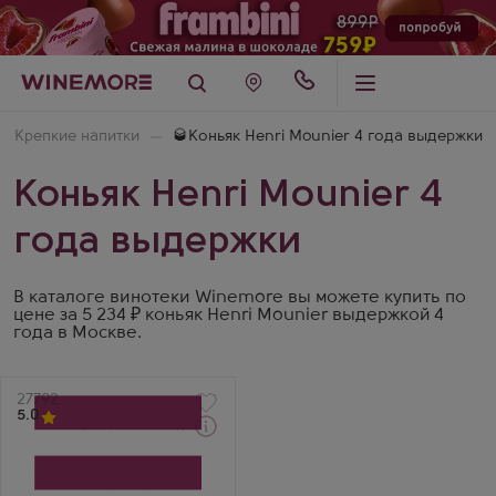
Крепкие напитки
🥃Коньяк Henri Mounier 4 года выдержки
Коньяк Henri Mounier 4
года выдержки
В каталоге винотеки Winemore вы можете купить по
цене за 5 234 ₽ коньяк Henri Mounier выдержкой 4
года в Москве.
Артикул
27792
5.0
Через 1-2 дня
Коньяк
Принц Юбер де Полиньяк
ВСОП в подарочной