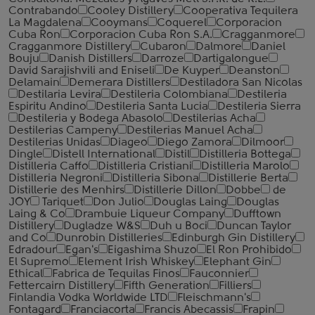
Contrabando
Cooley Distillery
Cooperativa Tequilera
La Magdalena
Cooymans
Coquerel
Corporacion
Cuba Ron
Corporacion Cuba Ron S.A.
Cragganmore
Cragganmore Distillery
Cubaron
Dalmore
Daniel
Bouju
Danish Distillers
Darroze
Dartigalongue
David Sarajishvili and Eniseli
De Kuyper
Deanston
Delamain
Demerara Distillers
Destiladora San Nicolas
Destilaria Levira
Destileria Colombiana
Destileria
Espiritu Andino
Destileria Santa Lucia
Destileria Sierra
Destileria y Bodega Abasolo
Destilerias Acha
Destilerias Campeny
Destilerias Manuel Acha
Destilerias Unidas
Diageo
Diego Zamora
Dilmoor
Dingle
Distell International
Distil
Distilleria Bottega
Distilleria Caffo
Distilleria Cristiani
Distilleria Marolo
Distilleria Negroni
Distilleria Sibona
Distillerie Berta
Distillerie des Menhirs
Distillerie Dillon
Dobbe
de
JOY
Tariquet
Don Julio
Douglas Laing
Douglas
Laing & Co
Drambuie Liqueur Company
Dufftown
Distillery
Dugladze W&S
Duh u Boci
Duncan Taylor
and Co
Dunrobin Distilleries
Edinburgh Gin Distillery
Edradour
Egan's
Eigashima Shuzo
El Ron Prohibido
El Supremo
Element Irish Whiskey
Elephant Gin
Ethical
Fabrica de Tequilas Finos
Fauconnier
Fettercairn Distillery
Fifth Generation
Filliers
Finlandia Vodka Worldwide LTD
Fleischmann's
Fontagard
Franciacorta
Francis Abecassis
Frapin