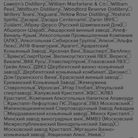
Lawson's Distillery
William Macfarlane & Co.
William
Peel
Wolfburn Distillery
Woodford Reserve Distillery
Writers' Tears
Yaguara
Yellow Rose Distilling
Yoshino
Spirits
Zacapa
Zacapa Centenario
Zanin 1895
Zuidam
Абрау-Дюрсо (Русский Шампанский Дом)
Абшерон-Шараб
Авшарский винный завод
Алеф-
Виналь-Крым
Алкогольная Промышленная Компания
(АПК)
Алкогольная Сибирская Группа
Алкон
Альфа
Люкс
АПФ Фанагория
Арагет
Араратский
Коньячный Завод
Арсенал Вин
Башспирт
БелАлко
БрянскСпиртПром
Великоустюгский ЛВЗ
Вереск
Викалк
ВКК Русь
Главспиртпром
Глазовский ЛВЗ
Грейн Алко
ДВКЗ (Дербентский винно-коньячный
завод)
Дербентский коньячный комбинат
Дионис
Дом Грузинского Вина
Ерасхский винный завод
Ереванский Коньячный Завод
Жемчужина
Ставрополья
Иронсан
Итар Глобал
Иткульский
спиртзавод
Калужский Кристалл
КВС
КЛВЗ
Кристалл
Компания Алкогольных Напитков Алаверди
Кристалл-Лефортово ГК
Ладога
ЛВЗ Московский
Малиновщизненский Спиртоводочный Завод Аквадив
Мердзаванский коньячный завод
Минск Кристалл
Минский завод виноградных вин
ММВЗ (Московский
Межреспубликанский Винодельческий Завод)
Московский завод Кристалл
Мргашен Винно-
коньячный завод
Национал Алко
Нива