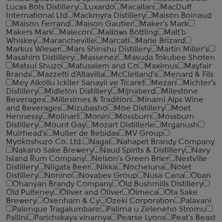
Lucas Bols Distillery
Luxardo
Macallan
MacDuff
International Ltd
Mackmyra Distillery
Maison Boinaud
Maison Ferrand
Maison Gautier
Maker's Mark
Makers Mark
Malecon
Mallows Bottling
Malt'b
Whiskey
Marancheville
Marcati
Marie Brizard
Markus Wieser
Mars Shinshu Distillery
Martin Miller's
Masahiro Distillery
Massenez
Masuda Tokubee Shoten
Matsui Shuzo
Matusalem and Co
Maximus
Mayfair
Brands
Mazzetti d'Altavilla
McClelland's
Menard & Fils
Mey Alkollu Ickiler Sanayii ve Ticaret
Mezan
Michter's
Distillery
Midleton Distillery
Mijnaberd
Milestone
Beverages
Millesimes & Tradition
Minami Alps Wine
and Beverages
Mizubasho
Moe Distillery
Moet
Hennessy
Molinari
Monin
Mossburn
Mossburn
Distillery
Mount Gay
Mozart Distillerie
Mrganush
Muirhead's
Muller de Bebidas
MV Group
Myokoshuzo Co. Ltd.
Nagai
Nahapet Brandy Company
Nakano Sake Brewery
Naud Spirits & Distillery
Navy
Island Rum Company
Nelson's Green Brier
Nestville
Distillery
Niigata Beer
Nikka
Nocheluna
Nolet
Distillery
Nonino
Novabev Group
Nusa Cana
Oban
Ohanyan Brandy Company
Old Bushmills Distillery
Old Pulteney
Oliver and Oliver
Olmeca
Ota Sake
Brewery
Oxenham & Cy
Ozeki Corporation
Palavani
Palenque Tragalumbare
Palirna u Zeleneho Stromu
Pallini
Parichskaya vinarnya
Pearse Lyons
Peat's Beast