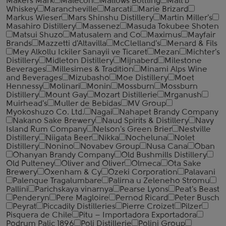
Makers Mark
Malecon
Mallows Bottling
Malt'b
Whiskey
Marancheville
Marcati
Marie Brizard
Markus Wieser
Mars Shinshu Distillery
Martin Miller's
Masahiro Distillery
Massenez
Masuda Tokubee Shoten
Matsui Shuzo
Matusalem and Co
Maximus
Mayfair
Brands
Mazzetti d'Altavilla
McClelland's
Menard & Fils
Mey Alkollu Ickiler Sanayii ve Ticaret
Mezan
Michter's
Distillery
Midleton Distillery
Mijnaberd
Milestone
Beverages
Millesimes & Tradition
Minami Alps Wine
and Beverages
Mizubasho
Moe Distillery
Moet
Hennessy
Molinari
Monin
Mossburn
Mossburn
Distillery
Mount Gay
Mozart Distillerie
Mrganush
Muirhead's
Muller de Bebidas
MV Group
Myokoshuzo Co. Ltd.
Nagai
Nahapet Brandy Company
Nakano Sake Brewery
Naud Spirits & Distillery
Navy
Island Rum Company
Nelson's Green Brier
Nestville
Distillery
Niigata Beer
Nikka
Nocheluna
Nolet
Distillery
Nonino
Novabev Group
Nusa Cana
Oban
Ohanyan Brandy Company
Old Bushmills Distillery
Old Pulteney
Oliver and Oliver
Olmeca
Ota Sake
Brewery
Oxenham & Cy
Ozeki Corporation
Palavani
Palenque Tragalumbare
Palirna u Zeleneho Stromu
Pallini
Parichskaya vinarnya
Pearse Lyons
Peat's Beast
Penderyn
Pere Magloire
Pernod Ricard
Peter Busch
Peyrat
Piccadily Distilleries
Pierre Croizet
Pilzer
Pisquera de Chile
Pitu – Importadora Exportadora
Podrum Palic 1896
Poli Distillerie
Polini Group