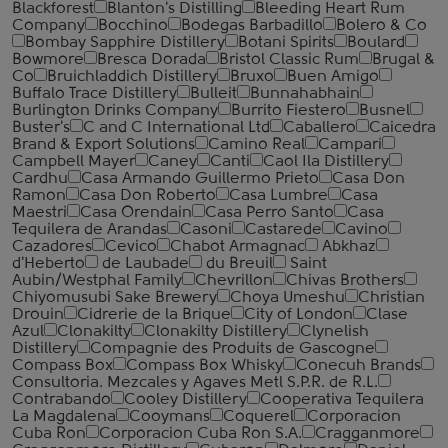
Blackforest
Blanton's Distilling
Bleeding Heart Rum
Company
Bocchino
Bodegas Barbadillo
Bolero & Co
Bombay Sapphire Distillery
Botani Spirits
Boulard
Bowmore
Bresca Dorada
Bristol Classic Rum
Brugal &
Co
Bruichladdich Distillery
Bruxo
Buen Amigo
Buffalo Trace Distillery
Bulleit
Bunnahabhain
Burlington Drinks Company
Burrito Fiestero
Busnel
Buster's
C and C International Ltd
Caballero
Caicedra
Brand & Export Solutions
Camino Real
Campari
Campbell Mayer
Caney
Canti
Caol Ila Distillery
Cardhu
Casa Armando Guillermo Prieto
Casa Don
Ramon
Casa Don Roberto
Casa Lumbre
Casa
Maestri
Casa Orendain
Casa Perro Santo
Casa
Tequilera de Arandas
Casoni
Castarede
Cavino
Cazadores
Cevico
Chabot Armagnac
Abkhaz
d'Heberto
de Laubade
du Breuil
Saint
Aubin/Westphal Family
Chevrillon
Chivas Brothers
Chiyomusubi Sake Brewery
Choya Umeshu
Christian
Drouin
Cidrerie de la Brique
City of London
Clase
Azul
Clonakilty
Clonakilty Distillery
Clynelish
Distillery
Compagnie des Produits de Gascogne
Compass Box
Compass Box Whisky
Conecuh Brands
Consultoria. Mezcales y Agaves Metl S.P.R. de R.L.
Contrabando
Cooley Distillery
Cooperativa Tequilera
La Magdalena
Cooymans
Coquerel
Corporacion
Cuba Ron
Corporacion Cuba Ron S.A.
Cragganmore