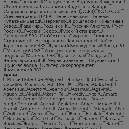
Новокубанское
Объединенная Водочная Компания
Объединенные Пензенские Водочные Заводы
Озерский спиртоводочный завод (ОСВЗ)
ООО ССБ
Опытный завод НИВА
Первомайский
Первый
Купажный Завод
Пермалко
Прошянский Коньячный
Завод
Радамир
Родник и К
Русский Алкоголь (Руст
Россия)
Русский Север
Русский стандарт
Саранский ЛВЗ
Сиббиттер
Смирнов
Стандартъ
Стрижамент
Татспиртпром
Ташкентвино
Тейси
Тираспольский ВКЗ
Тульский Винокуренный Завод 1911
Уржумский СВЗ
Усовские винно-коньячные
подвалы
Фортуна ЛВЗ
Царь Тигран
Чандари
Чебоксарский ЛВЗ
Черный знахарь
Шаумян-Вин
Шуйская водка
Юпитер Инкорпорейтед
Ярославский ЛВЗ
Бренд
Prince Hubert de Polignac
14 Inkas
1800 Tequila
3
Caballos
7 злаков
A.E. Dor
A.H. Riise
Abducted
Aber Falls
Aberfort
Aberlour
Adamus
Agavita
Aguanile
Akashi
Akashi-Tai
Akvadiv
Altair
Amaro
Lucano
Amaro Montenegro
Amarula
Anaseuli
Anejo Centuria
Aperol
Appleton
Araget
Aragveli
Ararat
Ardmore
Arlett
Arran
Ashanti
Askaneli
Atxa
Aultmore
Averna
Bacardi
Bacur
Balblair
Balvenie
Bandwagon
Bankhall
Barbadillo
Barber's
Barcelo
Barclays
Bargest
Baron Otard
Barr an Uisce
Barrel
Barrister
Bayou
Beaulieu
Beaver's Dram