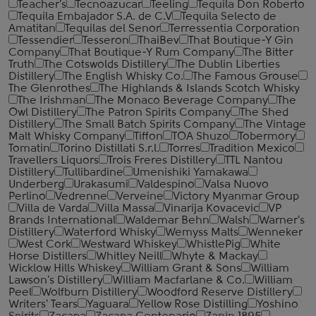
Teacher's
Tecnoazucar
Teeling
Tequila Don Roberto
Tequila Embajador S.A. de C.V
Tequila Selecto de
Amatitan
Tequilas del Senor
Terressentia Corporation
Tessendier
Tesseron
ThaiBev
That Boutique-Y Gin
Company
That Boutique-Y Rum Company
The Bitter
Truth
The Cotswolds Distillery
The Dublin Liberties
Distillery
The English Whisky Co.
The Famous Grouse
The Glenrothes
The Highlands & Islands Scotch Whisky
The Irishman
The Monaco Beverage Company
The
Owl Distillery
The Patron Spirits Company
The Shed
Distillery
The Small Batch Spirits Company
The Vintage
Malt Whisky Company
Tiffon
TOA Shuzo
Tobermory
Tomatin
Torino Distillati S.r.l.
Torres
Tradition Mexico
Travellers Liquors
Trois Freres Distillery
TTL Nantou
Distillery
Tullibardine
Umenishiki Yamakawa
Underberg
Urakasumi
Valdespino
Valsa Nuovo
Perlino
Vedrenne
Verveine
Victory Myanmar Group
Villa de Varda
Villa Massa
Vinarija Kovacevic
VP
Brands International
Waldemar Behn
Walsh
Warner's
Distillery
Waterford Whisky
Wemyss Malts
Wenneker
West Cork
Westward Whiskey
WhistlePig
White
Horse Distillers
Whitley Neill
Whyte & Mackay
Wicklow Hills Whiskey
William Grant & Sons
William
Lawson's Distillery
William Macfarlane & Co.
William
Peel
Wolfburn Distillery
Woodford Reserve Distillery
Writers' Tears
Yaguara
Yellow Rose Distilling
Yoshino