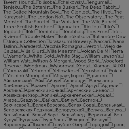
Tavern Hound
Tbilisoba
Tchaikovsky
Tengumai
Tenjaku
The Botanist
The Busker
The Dead Rabbit
The Galtee Mountain Boy
The Glenlee
The Hive
The
Kurayoshi
The London №1
The Observatory
The Peat
Monster
The San-In
The Whistler
The Wild Bunch
Three Scottish Brothers
Tigranakert
Tio Toto
Tito's
Togouchi
Toki
Tomintoul
Torabhaig
Tres Erres
Trois
Rivieres
Trouble Maker
Tsukinokatsura
Tullamore Dew
Unique Collection
Urakasumi Brewery
Vaccari
Vana
Tallinn
Varadero
Vecchia Romagna
Veroni
Viejo de
Caldas
Villa Giusti
Villa Maestrini
Volcan De Mi Tierra
Warner's
White Gold
White Stag
William Lawson's
William Watt
Wilson & Morgan
Wood Stork
Woodford
Reserve
Woodman
Wyborowa
Xenta
Xiaman
XUXU
Yamazaki
Yehmon
Yellow Rose
Yerushalmi
Yoichi
Yoshino Monogatari
Абрау-Дюрсо
Адъютант
Айвазовский
Айк
Айрум
Алаверди
Александр
Хлебников
Аракел
Аратес
Араш
Аргус
Ардели
Арктика
Армянский коньяк
Армянский Символ
Армянский Узор
Арпинэ
Архангельская
Арцах
Ачара
Баадури
Байкал
Балчуг
Бастион
Бахчисарай
Белая Березка
Белая Сова
Беленькая
Беловежская Ледяная
БелорусскаЯ
Белуга
Белуха
Белый аист
Белый Барс
Белый лёд
Берикони
Беш
Кудук
Бугульма
Бульбашъ
Вакцина
Воздух
Воронецкая
Гжелка
Голубое Озеро
Городок
Гранд