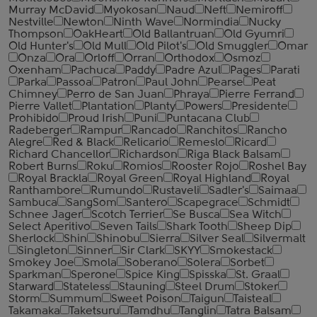
Murray McDavid
Myokosan
Naud
Neft
Nemiroff
Nestville
Newton
Ninth Wave
Normindia
Nucky
Thompson
OakHeart
Old Ballantruan
Old Gyumri
Old Hunter's
Old Mull
Old Pilot's
Old Smuggler
Omar
Onza
Ora
Orloff
Orran
Orthodox
Osmoz
Oxenham
Pachuca
Paddy
Padre Azul
Pages
Parati
Parka
Passoa
Patron
Paul John
Pearse
Peat
Chimney
Perro de San Juan
Phraya
Pierre Ferrand
Pierre Vallet
Plantation
Planty
Powers
Presidente
Prohibido
Proud Irish
Puni
Puntacana Club
Radeberger
Rampur
Rancado
Ranchitos
Rancho
Alegre
Red & Black
Relicario
Remeslo
Ricard
Richard Chancellor
Richardson
Riga Black Balsam
Robert Burns
Roku
Romios
Rooster Rojo
Roshel Bay
Royal Brackla
Royal Green
Royal Highland
Royal
Ranthambore
Rumundo
Rustaveli
Sadler's
Saimaa
Sambuca
SangSom
Santero
Scapegrace
Schmidt
Schnee Jager
Scotch Terrier
Se Busca
Sea Witch
Select Aperitivo
Seven Tails
Shark Tooth
Sheep Dip
Sherlock
Shin
Shinobu
Sierra
Silver Seal
Silvermalt
Singleton
Sinner
Sir Clark
SKYY
Smokestack
Smokey Joe
Smola
Soberano
Solera
Sorbet
Sparkman
Sperone
Spice King
Spisska
St. Graal
Starward
Stateless
Stauning
Steel Drum
Stoker
Storm
Summum
Sweet Poison
Taigun
Taisteal
Takamaka
Taketsuru
Tamdhu
Tanglin
Tatra Balsam