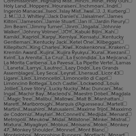
Commissioner
Highland Mist
Hinch
Hine
Holy Gun
Holy Land
Hoppers
Houraisen
Inchmoan
Indri
Ingenio Manacas
Iseo
Islay Mist
Iwai
J. J. Kurberg
J. M.
J.J. Whitley
Jack Daniel's
Jaisalmer
James
Kilton
Jameson
Jamie Stuart
Jan II
Jardin Fleury
Jim Beam
Jimmy Turner
Jinro
Jogaila
Johnnie
Walker
Johnny Volmer
JOY
Kabuki Bijin
Kah
Kamiki
Kapriol
Karpy
Kemlya
Kensatu
Kentucky
Gentleman
Kentucky Jack
Ketel One
Kilbeggan
Killepitsch
King Charles
Kiwi
Koskenkorva
Kraken
Kremlin Award
Kujira
Kujira Ryukyu
Kurai
Kvezani
Kvint
La Arenita
La Cruz
La Escondida
La Mejicana
La Morita Caribena
La Pavesa
La Pipette Verte
Lamas
Laneta
Larrys
Lautrec
Lazy Dodo
Les Grands
Assemblages
Ley Seca
Leyrat
Lheraud
Licor 43
Ligare
Liko
Limoncello
Limoncello di Capri
Limoncino Bottega
Loch Castle
Lockwood
Louis
Jolliet
Love Story
Lucky Nucky
Mac Duncan
Mac
Ingal
Machir Bay
Macleod's
Maestro Dobel
Magdala
Magic Tree
Malibu
Mallows
Malt B
Manhattan
Marett
Marlborough
Marquis d'Aguesseau
Martell
Martini
Masahiro
Matusalem
Maxime Trijol
Maxximo
de Codorniz
Mayfair
McConnell's
Medjida
Menard
Metropoli
Meukow
Midai
Millstone
Minke
Mistral
Mixtura
Miyagikyo
Mobius
Moisans
Moko
Monkey
47
Monkey Shoulder
Monnet
Mont Blanc
Montelobos
Moonshine Runners
Mortlach
Mozart