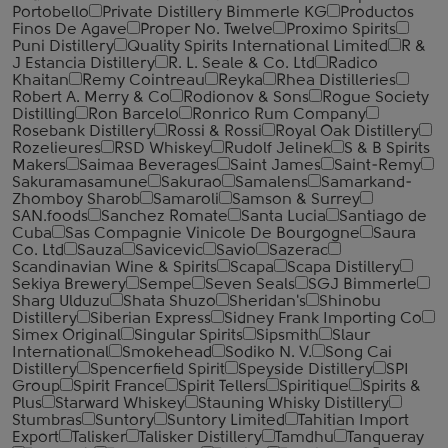
Portobello
Private Distillery Bimmerle KG
Productos
Finos De Agave
Proper No. Twelve
Proximo Spirits
Puni Distillery
Quality Spirits International Limited
R &
J Estancia Distillery
R. L. Seale & Co. Ltd
Radico
Khaitan
Remy Cointreau
Reyka
Rhea Distilleries
Robert A. Merry & Co
Rodionov & Sons
Rogue Society
Distilling
Ron Barcelo
Ronrico Rum Company
Rosebank Distillery
Rossi & Rossi
Royal Oak Distillery
Rozelieures
RSD Whiskey
Rudolf Jelinek
S & B Spirits
Makers
Saimaa Beverages
Saint James
Saint-Remy
Sakuramasamune
Sakurao
Samalens
Samarkand-
Zhomboy Sharob
Samaroli
Samson & Surrey
SAN.foods
Sanchez Romate
Santa Lucia
Santiago de
Cuba
Sas Compagnie Vinicole De Bourgogne
Saura
Co. Ltd
Sauza
Savicevic
Savio
Sazerac
Scandinavian Wine & Spirits
Scapa
Scapa Distillery
Sekiya Brewery
Sempe
Seven Seals
SGJ Bimmerle
Sharg Ulduzu
Shata Shuzo
Sheridan's
Shinobu
Distillery
Siberian Express
Sidney Frank Importing Co
Simex Original
Singular Spirits
Sipsmith
Slaur
International
Smokehead
Sodiko N. V.
Song Cai
Distillery
Spencerfield Spirit
Speyside Distillery
SPI
Group
Spirit France
Spirit Tellers
Spiritique
Spirits &
Plus
Starward Whiskey
Stauning Whisky Distillery
Stumbras
Suntory
Suntory Limited
Tahitian Import
Export
Talisker
Talisker Distillery
Tamdhu
Tanqueray