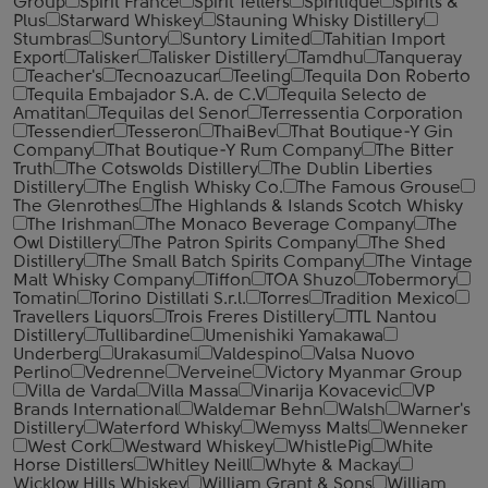
Group
Spirit France
Spirit Tellers
Spiritique
Spirits &
Plus
Starward Whiskey
Stauning Whisky Distillery
Stumbras
Suntory
Suntory Limited
Tahitian Import
Export
Talisker
Talisker Distillery
Tamdhu
Tanqueray
Teacher's
Tecnoazucar
Teeling
Tequila Don Roberto
Tequila Embajador S.A. de C.V
Tequila Selecto de
Amatitan
Tequilas del Senor
Terressentia Corporation
Tessendier
Tesseron
ThaiBev
That Boutique-Y Gin
Company
That Boutique-Y Rum Company
The Bitter
Truth
The Cotswolds Distillery
The Dublin Liberties
Distillery
The English Whisky Co.
The Famous Grouse
The Glenrothes
The Highlands & Islands Scotch Whisky
The Irishman
The Monaco Beverage Company
The
Owl Distillery
The Patron Spirits Company
The Shed
Distillery
The Small Batch Spirits Company
The Vintage
Malt Whisky Company
Tiffon
TOA Shuzo
Tobermory
Tomatin
Torino Distillati S.r.l.
Torres
Tradition Mexico
Travellers Liquors
Trois Freres Distillery
TTL Nantou
Distillery
Tullibardine
Umenishiki Yamakawa
Underberg
Urakasumi
Valdespino
Valsa Nuovo
Perlino
Vedrenne
Verveine
Victory Myanmar Group
Villa de Varda
Villa Massa
Vinarija Kovacevic
VP
Brands International
Waldemar Behn
Walsh
Warner's
Distillery
Waterford Whisky
Wemyss Malts
Wenneker
West Cork
Westward Whiskey
WhistlePig
White
Horse Distillers
Whitley Neill
Whyte & Mackay
Wicklow Hills Whiskey
William Grant & Sons
William