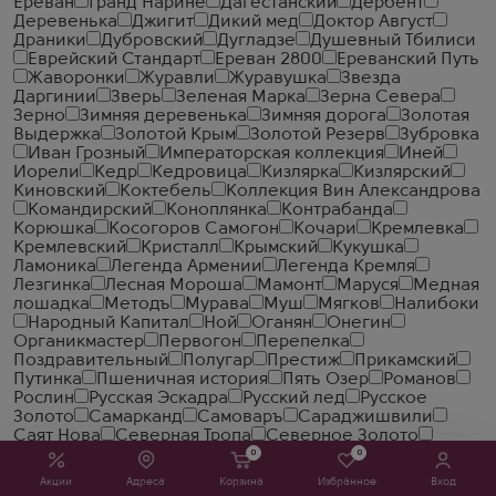
Ереван
Гранд Нарине
Дагестанский
Дербент
Деревенька
Джигит
Дикий мед
Доктор Август
Драники
Дубровский
Дугладзе
Душевный Тбилиси
Еврейский Стандарт
Ереван 2800
Ереванский Путь
Жаворонки
Журавли
Журавушка
Звезда
Даргинии
Зверь
Зеленая Марка
Зерна Севера
Зерно
Зимняя деревенька
Зимняя дорога
Золотая
Выдержка
Золотой Крым
Золотой Резерв
Зубровка
Иван Грозный
Императорская коллекция
Иней
Иорели
Кедр
Кедровица
Кизлярка
Кизлярский
Киновский
Коктебель
Коллекция Вин Александрова
Командирский
Коноплянка
Контрабанда
Корюшка
Косогоров Самогон
Кочари
Кремлевка
Кремлевский
Кристалл
Крымский
Кукушка
Ламоника
Легенда Армении
Легенда Кремля
Лезгинка
Лесная Мороша
Мамонт
Маруся
Медная
лошадка
Методъ
Мурава
Муш
Мягков
Налибоки
Народный Капитал
Ной
Оганян
Онегин
Органикмастер
Первогон
Перепелка
Поздравительный
Полугар
Престиж
Прикамский
Путинка
Пшеничная история
Пять Озер
Романов
Рослин
Русская Эскадра
Русский лед
Русское
Золото
Самарканд
Самоваръ
Сараджишвили
Саят Нова
Северная Тропа
Северное Золото
Седой Кавказ
Седой Кизляр
Сейлорс Хоум
0
0
Славянский Трактир
Смирновъ
Сокровище Тифлиса
Акции
Адреса
Корзина
Избранное
Вход
Солодовая Ярмарка
Солодовня
Спельта
Старая