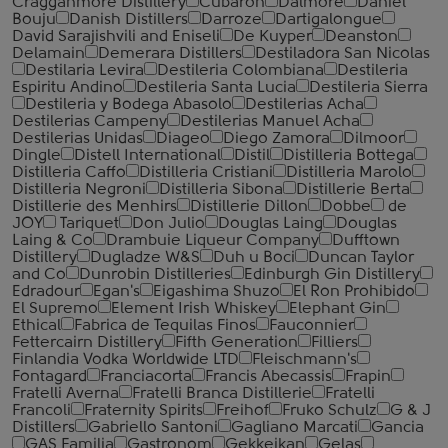
Cragganmore Distillery
Cubaron
Dalmore
Daniel
Bouju
Danish Distillers
Darroze
Dartigalongue
David Sarajishvili and Eniseli
De Kuyper
Deanston
Delamain
Demerara Distillers
Destiladora San Nicolas
Destilaria Levira
Destileria Colombiana
Destileria
Espiritu Andino
Destileria Santa Lucia
Destileria Sierra
Destileria y Bodega Abasolo
Destilerias Acha
Destilerias Campeny
Destilerias Manuel Acha
Destilerias Unidas
Diageo
Diego Zamora
Dilmoor
Dingle
Distell International
Distil
Distilleria Bottega
Distilleria Caffo
Distilleria Cristiani
Distilleria Marolo
Distilleria Negroni
Distilleria Sibona
Distillerie Berta
Distillerie des Menhirs
Distillerie Dillon
Dobbe
de
JOY
Tariquet
Don Julio
Douglas Laing
Douglas
Laing & Co
Drambuie Liqueur Company
Dufftown
Distillery
Dugladze W&S
Duh u Boci
Duncan Taylor
and Co
Dunrobin Distilleries
Edinburgh Gin Distillery
Edradour
Egan's
Eigashima Shuzo
El Ron Prohibido
El Supremo
Element Irish Whiskey
Elephant Gin
Ethical
Fabrica de Tequilas Finos
Fauconnier
Fettercairn Distillery
Fifth Generation
Filliers
Finlandia Vodka Worldwide LTD
Fleischmann's
Fontagard
Franciacorta
Francis Abecassis
Frapin
Fratelli Averna
Fratelli Branca Distillerie
Fratelli
‎Francoli
Fraternity Spirits
Freihof
Fruko Schulz
G & J
Distillers
Gabriello Santoni
Gagliano Marcati
Gancia
GAS Familia
Gastronom
Gekkeikan
Gelas