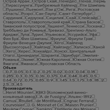
Остров Арран
Остров Скай
Пенедес
Пенза
Пермь
Пирассунунга
Прибрежный Хайленд
Пти Шампань
Пушкино
Пьемонт
Пэи д'Ож
Рига
Ростовская
область
Роэро
Сан-Паулу
Санкт-Петербург
Сардиния
Сидзуока
Сицилия
Скай
Спейсайд
Ставрополь
Ставропольский край
Страна Басков
Таманский полуостров
Ташкент
Теннесси
Тоскана
Треббьяно ди Романья
Тревизо
Трентино-Альто
Адидже
Тула
Турин
Ульяновск
Уссурийск
Уфа
Фин Буа
Фин Шампань
Фриули
Фриули Грав
Фриули-Венеция-Джулия
Хёго
Хайленд
(Высокогорье)
Хайлэнд
Хайлэндс
Халиско
Ханой
Хего
Херес
Хоккайдо
Хонсю
Центральный
Отаго
Цинандали
Шаранта
Эдинбург
Эмилия-
Романья
Эхиме
Южная Каролина
Южная Осетия
Ямагата
Яманаси
Ярославская Область
Объем
0.7
0.05
0.1
0.2
0.25
0.02
0.03
0.04
0.18
0.285
0.3
0.35
0.36
0.375
0.4
0.44
0.45
0.5
0.64
0.72
0.75
0.85
0.9
1
1.45
1.5
1.75
1.8
18
2
2.5
3
4.5
Производитель
Henri Mounier
КВКЗ (Коломенский винно-
коньячный завод)
A. de Fussigny
Альянс-1892
Camus
Roullet
de Montifaud
Cognac Ferrand
Courvoisier
J. G. Monnet et Co
Maison Prunier
Meukow Cognac
Samkon
Distillerie des Moisans