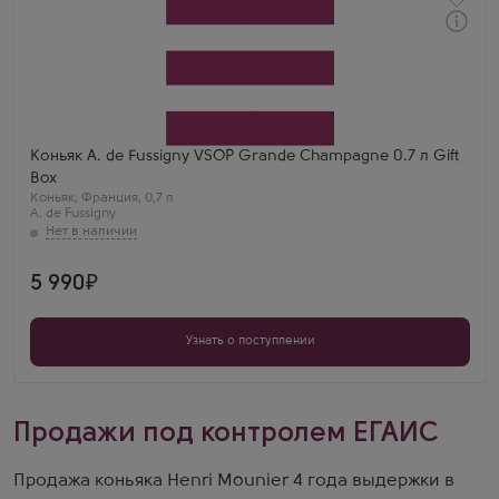
Коньяк
А. де Фуссиньи ВСОП Гранд Шампань в подарочной
коробке
Производитель
A. de Fussigny
Регион
Гранд Шампань, Коньяк
Коньяк A. de Fussigny VSOP Grande Champagne 0.7 л Gift
Выдержка
Box
4 года
Коньяк
,
Франция
,
0,7 л
A. de Fussigny
5 990
Узнать о поступлении
Продажи под контролем ЕГАИС
Продажа коньяка Henri Mounier 4 года выдержки в