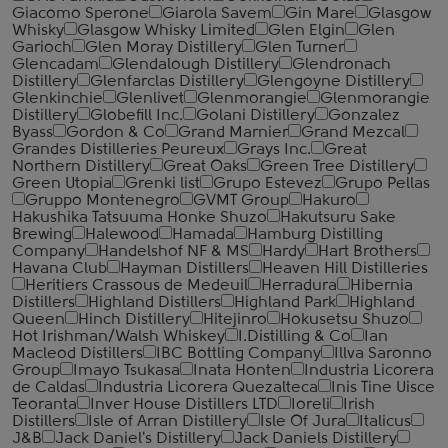
Giacomo Sperone
Giarola Savem
Gin Mare
Glasgow
Whisky
Glasgow Whisky Limited
Glen Elgin
Glen
Garioch
Glen Moray Distillery
Glen Turner
Glencadam
Glendalough Distillery
Glendronach
Distillery
Glenfarclas Distillery
Glengoyne Distillery
Glenkinchie
Glenlivet
Glenmorangie
Glenmorangie
Distillery
Globefill Inc.
Golani Distillery
Gonzalez
Byass
Gordon & Co
Grand Marnier
Grand Mezcal
Grandes Distilleries Peureux
Grays Inc.
Great
Northern Distillery
Great Oaks
Green Tree Distillery
Green Utopia
Grenki list
Grupo Estevez
Grupo Pellas
Gruppo Montenegro
GVMT Group
Hakuro
Hakushika Tatsuuma Honke Shuzo
Hakutsuru Sake
Brewing
Halewood
Hamada
Hamburg Distilling
Company
Handelshof NF & MS
Hardy
Hart Brothers
Havana Club
Hayman Distillers
Heaven Hill Distilleries
Heritiers Crassous de Medeuil
Herradura
Hibernia
Distillers
Highland Distillers
Highland Park
Highland
Queen
Hinch Distillery
Hitejinro
Hokusetsu Shuzo
Hot Irishman/Walsh Whiskey
I.Distilling & Co
Ian
Macleod Distillers
IBC Bottling Company
Illva Saronno
Group
Imayo Tsukasa
Inata Honten
Industria Licorera
de Caldas
Industria Licorera Quezalteca
Inis Tine Uisce
Teoranta
Inver House Distillers LTD
Ioreli
Irish
Distillers
Isle of Arran Distillery
Isle Of Jura
Italicus
J&B
Jack Daniel's Distillery
Jack Daniels Distillery