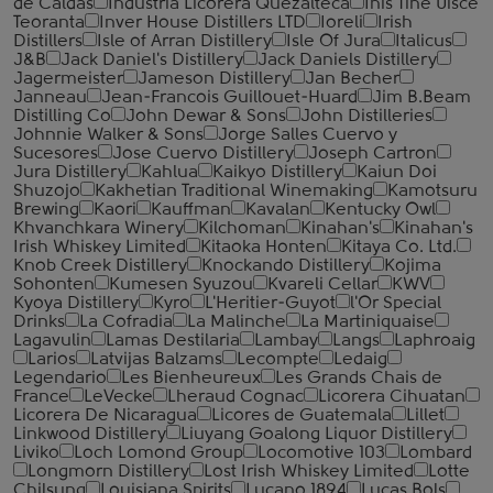
de Caldas
Industria Licorera Quezalteca
Inis Tine Uisce
Teoranta
Inver House Distillers LTD
Ioreli
Irish
Distillers
Isle of Arran Distillery
Isle Of Jura
Italicus
J&B
Jack Daniel's Distillery
Jack Daniels Distillery
Jagermeister
Jameson Distillery
Jan Becher
Janneau
Jean-Francois Guillouet-Huard
Jim B.Beam
Distilling Co
John Dewar & Sons
John Distilleries
Johnnie Walker & Sons
Jorge Salles Cuervo y
Sucesores
Jose Cuervo Distillery
Joseph Cartron
Jura Distillery
Kahlua
Kaikyo Distillery
Kaiun Doi
Shuzojo
Kakhetian Traditional Winemaking
Kamotsuru
Brewing
Kaori
Kauffman
Kavalan
Kentucky Owl
Khvanchkara Winery
Kilchoman
Kinahan's
Kinahan's
Irish Whiskey Limited
Kitaoka Honten
Kitaya Co. Ltd.
Knob Creek Distillery
Knockando Distillery
Kojima
Sohonten
Kumesen Syuzou
Kvareli Cellar
KWV
Kyoya Distillery
Kyro
L'Heritier-Guyot
l'Or Special
Drinks
La Cofradia
La Malinche
La Martiniquaise
Lagavulin
Lamas Destilaria
Lambay
Langs
Laphroaig
Larios
Latvijas Balzams
Lecompte
Ledaig
Legendario
Les Bienheureux
Les Grands Chais de
France
LeVecke
Lheraud Cognac
Licorera Cihuatan
Licorera De Nicaragua
Licores de Guatemala
Lillet
Linkwood Distillery
Liuyang Goalong Liquor Distillery
Liviko
Loch Lomond Group
Locomotive 103
Lombard
Longmorn Distillery
Lost Irish Whiskey Limited
Lotte
Chilsung
Louisiana Spirits
Lucano 1894
Lucas Bols