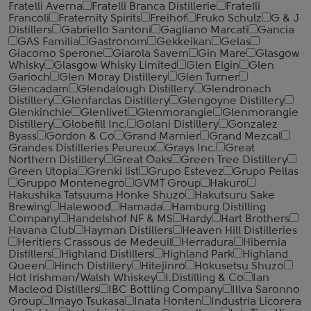
Fratelli Averna
Fratelli Branca Distillerie
Fratelli
‎Francoli
Fraternity Spirits
Freihof
Fruko Schulz
G & J
Distillers
Gabriello Santoni
Gagliano Marcati
Gancia
GAS Familia
Gastronom
Gekkeikan
Gelas
Giacomo Sperone
Giarola Savem
Gin Mare
Glasgow
Whisky
Glasgow Whisky Limited
Glen Elgin
Glen
Garioch
Glen Moray Distillery
Glen Turner
Glencadam
Glendalough Distillery
Glendronach
Distillery
Glenfarclas Distillery
Glengoyne Distillery
Glenkinchie
Glenlivet
Glenmorangie
Glenmorangie
Distillery
Globefill Inc.
Golani Distillery
Gonzalez
Byass
Gordon & Co
Grand Marnier
Grand Mezcal
Grandes Distilleries Peureux
Grays Inc.
Great
Northern Distillery
Great Oaks
Green Tree Distillery
Green Utopia
Grenki list
Grupo Estevez
Grupo Pellas
Gruppo Montenegro
GVMT Group
Hakuro
Hakushika Tatsuuma Honke Shuzo
Hakutsuru Sake
Brewing
Halewood
Hamada
Hamburg Distilling
Company
Handelshof NF & MS
Hardy
Hart Brothers
Havana Club
Hayman Distillers
Heaven Hill Distilleries
Heritiers Crassous de Medeuil
Herradura
Hibernia
Distillers
Highland Distillers
Highland Park
Highland
Queen
Hinch Distillery
Hitejinro
Hokusetsu Shuzo
Hot Irishman/Walsh Whiskey
I.Distilling & Co
Ian
Macleod Distillers
IBC Bottling Company
Illva Saronno
Group
Imayo Tsukasa
Inata Honten
Industria Licorera