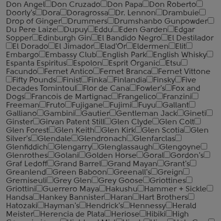
Don Angel
Don Cruzado
Don Papa
Don Roberto
Doorly's
Dora
Doragrossa
Dr. Lennon
Drambuie
Drop of Ginger
Drummers
Drumshanbo Gunpowder
Du Pere Laize
Dupuy
Eddu
Eden Garden
Edgar
Sopper
Edinburgh Gin
El Bandido Negro
El Destilador
El Dorado
El Jimador
Elad'Or
Eldermen
Elit
Embargo
Embassy Club
English Park
English Whisky
Espanta Espiritus
Espolon
Esprit Organic
Etsu
Facundo
Fernet Antico
Fernet Branca
Fernet Vittone
Fifty Pounds
Finist
Finka
Finlandia
Finsky
Five
Decades Tomintoul
Flor de Cana
Fowler's
Fox and
Dogs
Francois de Martignac
Frangelico
Franzini
Freeman
Fruto
Fujigane
Fujimi
Fuyu
Gallant
Galliano
Gambini
Gautier
Gentleman Jack
Gineti
Ginster
Girvan Patent Still
Glen Clyde
Glen Colt
Glen Forest
Glen Keith
Glen Kirk
Glen Scotia
Glen
Silver's
Glendale
Glendronach
Glenfarclas
Glenfiddich
Glengarry
Glenglassaugh
Glengoyne
Glenrothes
Golani
Golden Horse
Goral
Gordon's
Graf Ledoff
Grand Barrel
Grand Mayan
Grant's
Greanlend
Green Baboon
Greenall's
Greign
Gremiseuli
Grey Glen
Grey Goose
Griottines
Griottini
Guerrero Maya
Hakushu
Hammer + Sickle
Handsa
Hankey Bannister
Haran
Hart Brothers
Hatozaki
Hayman's
Hendrick's
Hennessy
Herald
Meister
Herencia de Plata
Heriose
Hibiki
High