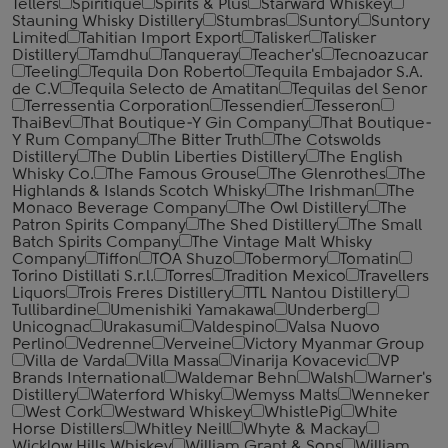
Tellers
Spiritique
Spirits & Plus
Starward Whiskey
Stauning Whisky Distillery
Stumbras
Suntory
Suntory
Limited
Tahitian Import Export
Talisker
Talisker
Distillery
Tamdhu
Tanqueray
Teacher's
Tecnoazucar
Teeling
Tequila Don Roberto
Tequila Embajador S.A.
de C.V
Tequila Selecto de Amatitan
Tequilas del Senor
Terressentia Corporation
Tessendier
Tesseron
ThaiBev
That Boutique-Y Gin Company
That Boutique-
Y Rum Company
The Bitter Truth
The Cotswolds
Distillery
The Dublin Liberties Distillery
The English
Whisky Co.
The Famous Grouse
The Glenrothes
The
Highlands & Islands Scotch Whisky
The Irishman
The
Monaco Beverage Company
The Owl Distillery
The
Patron Spirits Company
The Shed Distillery
The Small
Batch Spirits Company
The Vintage Malt Whisky
Company
Tiffon
TOA Shuzo
Tobermory
Tomatin
Torino Distillati S.r.l.
Torres
Tradition Mexico
Travellers
Liquors
Trois Freres Distillery
TTL Nantou Distillery
Tullibardine
Umenishiki Yamakawa
Underberg
Unicognac
Urakasumi
Valdespino
Valsa Nuovo
Perlino
Vedrenne
Verveine
Victory Myanmar Group
Villa de Varda
Villa Massa
Vinarija Kovacevic
VP
Brands International
Waldemar Behn
Walsh
Warner's
Distillery
Waterford Whisky
Wemyss Malts
Wenneker
West Cork
Westward Whiskey
WhistlePig
White
Horse Distillers
Whitley Neill
Whyte & Mackay
Wicklow Hills Whiskey
William Grant & Sons
William