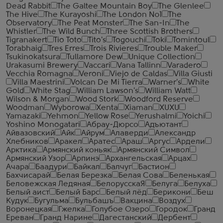
Dead Rabbit
The Galtee Mountain Boy
The Glenlee
The Hive
The Kurayoshi
The London №1
The
Observatory
The Peat Monster
The San-In
The
Whistler
The Wild Bunch
Three Scottish Brothers
Tigranakert
Tio Toto
Tito's
Togouchi
Toki
Tomintoul
Torabhaig
Tres Erres
Trois Rivieres
Trouble Maker
Tsukinokatsura
Tullamore Dew
Unique Collection
Urakasumi Brewery
Vaccari
Vana Tallinn
Varadero
Vecchia Romagna
Veroni
Viejo de Caldas
Villa Giusti
Villa Maestrini
Volcan De Mi Tierra
Warner's
White
Gold
White Stag
William Lawson's
William Watt
Wilson & Morgan
Wood Stork
Woodford Reserve
Woodman
Wyborowa
Xenta
Xiaman
XUXU
Yamazaki
Yehmon
Yellow Rose
Yerushalmi
Yoichi
Yoshino Monogatari
Абрау-Дюрсо
Адъютант
Айвазовский
Айк
Айрум
Алаверди
Александр
Хлебников
Аракел
Аратес
Араш
Аргус
Ардели
Арктика
Армянский коньяк
Армянский Символ
Армянский Узор
Арпинэ
Архангельская
Арцах
Ачара
Баадури
Байкал
Балчуг
Бастион
Бахчисарай
Белая Березка
Белая Сова
Беленькая
Беловежская Ледяная
БелорусскаЯ
Белуга
Белуха
Белый аист
Белый Барс
Белый лёд
Берикони
Беш
Кудук
Бугульма
Бульбашъ
Вакцина
Воздух
Воронецкая
Гжелка
Голубое Озеро
Городок
Гранд
Ереван
Гранд Нарине
Дагестанский
Дербент