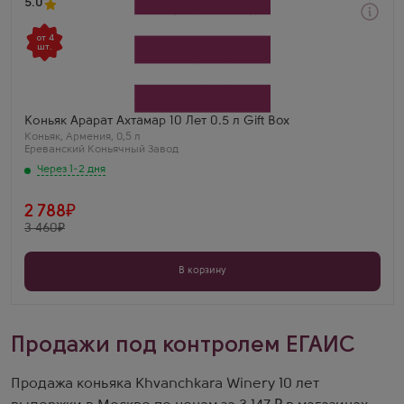
5.0
Через 1-2 дня
от 4
Коньяк
шт.
Ararat Akhtamar 10 Years Old в подарочной коробке
Производитель
Ереванский Коньячный Завод
Бренд
Ararat
Регион
Коньяк Арарат Ахтамар 10 Лет 0.5 л Gift Box
Ереван
Коньяк
,
Армения
,
0,5 л
Выдержка
Ереванский Коньячный Завод
10 лет
Дмитрий Самойлов
Через 1-2 дня
Ахтамар 10 лет — это золотой стандарт Армении.
Вкус очень богатый, с нотками шоколада, а
коробка выглядит шикарно.
2 788
3 460
В корзину
Продажи под контролем ЕГАИС
Продажа коньяка Khvanchkara Winery 10 лет