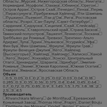
Область
Мурсия
Нижегородская область
Ниигата
Нормандия
Норфолк
Оахака
Обнинск
Орегон
Остров Арран
Остров Скай
Пенедес
Пенза
Пермь
Пирассунунга
Прибрежный Хайленд
Пти Шампань
Пушкино
Пьемонт
Пэи д'Ож
Рига
Ростовская
область
Роэро
Сан-Паулу
Санкт-Петербург
Сардиния
Сидзуока
Сицилия
Скай
Спейсайд
Ставрополь
Ставропольский край
Страна Басков
Таманский полуостров
Ташкент
Теннесси
Тоскана
Треббьяно ди Романья
Тревизо
Трентино-Альто
Адидже
Тула
Турин
Ульяновск
Уссурийск
Уфа
Фин Буа
Фин Шампань
Фриули
Фриули Грав
Фриули-Венеция-Джулия
Хёго
Хайленд
(Высокогорье)
Хайлэнд
Хайлэндс
Халиско
Ханой
Хего
Херес
Хоккайдо
Хонсю
Центральный
Отаго
Цинандали
Шаранта
Эдинбург
Эмилия-
Романья
Эхиме
Южная Каролина
Южная Осетия
Ямагата
Яманаси
Ярославская Область
Объем
0.5
0.05
0.1
0.2
0.25
0.02
0.03
0.04
0.18
0.285
0.3
0.35
0.36
0.375
0.4
0.44
0.45
0.64
0.7
0.72
0.75
0.85
0.9
1
1.45
1.5
1.75
1.8
18
2
2.5
3
4.5
Производитель
Khvanchkara Winery
de Montifaud
Ереванский
Коньячный Завод
Thomas Hine
Frapin
Daniel Bouju
Distillerie des Moisans
Godet
Arcon
Camus