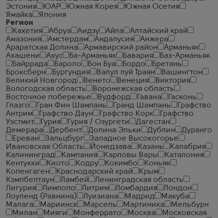
Эстония
ЮАР
Южная Корея
Южная Осетия
Ямайка
Япония
Регион
Кахетия
Абруа
Аидзу
Айла
Алтайский край
Амазония
Амстердам
Андалусия
Анжера
Араратская Долина
Армавирский район
Арманьяк
Ахашени
Ахус
Ба-Арманьяк
Бавария
Баз-Арманьяк
Байррада
Бароло
Бон Буа
Бордо
Бретань
Броксберн
Бургундия
Валул луй Траян
Вашингтон
Великий Новгород
Венето
Венеция
Виктория
Вологодская область
Воронежская область
Восточное побережье
Вудфорд
Гавана
Гасконь
Глазго
Гран Фин Шампань
Гранд Шампань
Графство
Антрим
Графство Даун
Графство Корк
Графство
Уэстмит
Гурия
Гурия / Озургети
Дагестан
Демерара
Дербент
Долина Эльки
Дублин
Дуранго
Ереван
Зальцбург
Западное Высокогорье
Ивановская Область
Йонедзава
Казань
Калабрия
Калининград
Кампания
Карловы Вары
Каталония
Кентукки
Киото
Кодру
Кокимбо
Коньяк
Копенгаген
Краснодарский край
Крым
Кэмпбелтаун
Ламбей
Ленинградская область
Лигурия
Лимпопо
Литрим
Ломбардия
Лондон
Лоуленд (Равнина)
Луизиана
Мадрид
Макуба
Малага
Мариинск
Марсель
Мартиника
Мельбурн
Милан
Мияги
Монферрато
Москва
Московская