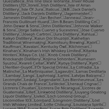
Quezalteca
Inis Tine Uisce Teoranta
Inver House
Distillers LTD
Ioreli
Irish Distillers
Isle of Arran
Distillery
Isle Of Jura
Italicus
J&B
Jack Daniel's
Distillery
Jack Daniels Distillery
Jagermeister
Jameson Distillery
Jan Becher
Janneau
Jean-
Francois Guillouet-Huard
Jim B.Beam Distilling Co
John Dewar & Sons
John Distilleries
Johnnie Walker
& Sons
Jorge Salles Cuervo y Sucesores
Jose Cuervo
Distillery
Joseph Cartron
Jura Distillery
Kahlua
Kaikyo Distillery
Kaiun Doi Shuzojo
Kakhetian
Traditional Winemaking
Kamotsuru Brewing
Kaori
Kauffman
Kavalan
Kentucky Owl
Kilchoman
Kinahan's
Kinahan's Irish Whiskey Limited
Kitaoka
Honten
Kitaya Co. Ltd.
Knob Creek Distillery
Knockando Distillery
Kojima Sohonten
Kumesen
Syuzou
Kvareli Cellar
KWV
Kyoya Distillery
Kyro
L'Heritier-Guyot
l'Or Special Drinks
La Cofradia
La
Malinche
La Martiniquaise
Lagavulin
Lamas Destilaria
Lambay
Langs
Laphroaig
Larios
Latvijas Balzams
Lecompte
Ledaig
Legendario
Les Bienheureux
Les
Grands Chais de France
LeVecke
Lheraud Cognac
Licorera Cihuatan
Licorera De Nicaragua
Licores de
Guatemala
Lillet
Linkwood Distillery
Liuyang Goalong
Liquor Distillery
Liviko
Loch Lomond Group
Locomotive 103
Lombard
Longmorn Distillery
Lost
Irish Whiskey Limited
Lotte Chilsung
Louisiana Spirits