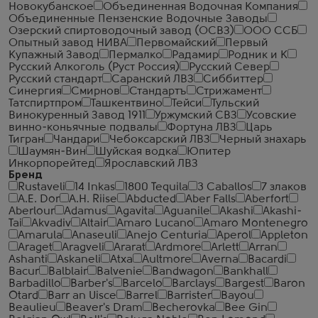
Новокубанское
Объединенная Водочная Компания
Объединенные Пензенские Водочные Заводы
Озерский спиртоводочный завод (ОСВЗ)
ООО ССБ
Опытный завод НИВА
Первомайский
Первый
Купажный Завод
Пермалко
Радамир
Родник и К
Русский Алкоголь (Руст Россия)
Русский Север
Русский стандарт
Саранский ЛВЗ
Сиббиттер
Синергия
Смирнов
Стандартъ
Стрижамент
Татспиртпром
Ташкентвино
Тейси
Тульский
Винокуренный Завод 1911
Уржумский СВЗ
Усовские
винно-коньячные подвалы
Фортуна ЛВЗ
Царь
Тигран
Чандари
Чебоксарский ЛВЗ
Черный знахарь
Шаумян-Вин
Шуйская водка
Юпитер
Инкорпорейтед
Ярославский ЛВЗ
Бренд
Rustaveli
14 Inkas
1800 Tequila
3 Caballos
7 злаков
A.E. Dor
A.H. Riise
Abducted
Aber Falls
Aberfort
Aberlour
Adamus
Agavita
Aguanile
Akashi
Akashi-
Tai
Akvadiv
Altair
Amaro Lucano
Amaro Montenegro
Amarula
Anaseuli
Anejo Centuria
Aperol
Appleton
Araget
Aragveli
Ararat
Ardmore
Arlett
Arran
Ashanti
Askaneli
Atxa
Aultmore
Averna
Bacardi
Bacur
Balblair
Balvenie
Bandwagon
Bankhall
Barbadillo
Barber's
Barcelo
Barclays
Bargest
Baron
Otard
Barr an Uisce
Barrel
Barrister
Bayou
Beaulieu
Beaver's Dram
Becherovka
Bee Gin