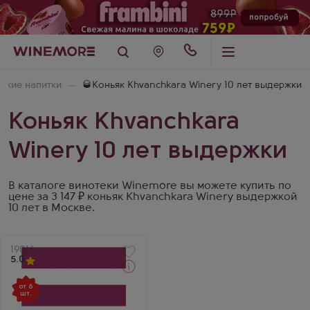
пкие напитки
🥃Коньяк Khvanchkara Winery 10 лет выдержки
Коньяк Khvanchkara
Winery 10 лет выдержки
В каталоге винотеки Winemore вы можете купить по
цене за 3 147 ₽ коньяк Khvanchkara Winery выдержкой
10 лет в Москве.
Артикул
19016
5.0
Забрать сегодня
от 6
Коньяк
шт.
Руставели 10 Лет
Производитель