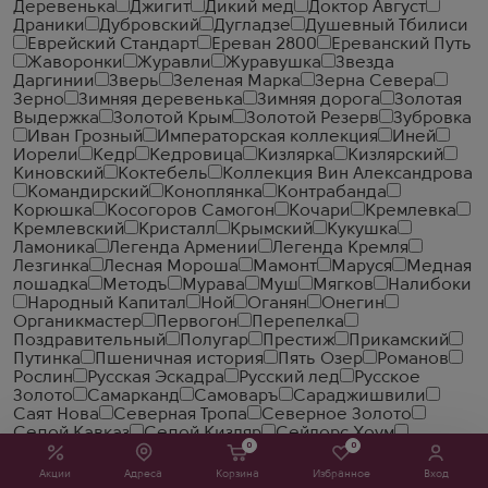
Деревенька
Джигит
Дикий мед
Доктор Август
Драники
Дубровский
Дугладзе
Душевный Тбилиси
Еврейский Стандарт
Ереван 2800
Ереванский Путь
Жаворонки
Журавли
Журавушка
Звезда
Даргинии
Зверь
Зеленая Марка
Зерна Севера
Зерно
Зимняя деревенька
Зимняя дорога
Золотая
Выдержка
Золотой Крым
Золотой Резерв
Зубровка
Иван Грозный
Императорская коллекция
Иней
Иорели
Кедр
Кедровица
Кизлярка
Кизлярский
Киновский
Коктебель
Коллекция Вин Александрова
Командирский
Коноплянка
Контрабанда
Корюшка
Косогоров Самогон
Кочари
Кремлевка
Кремлевский
Кристалл
Крымский
Кукушка
Ламоника
Легенда Армении
Легенда Кремля
Лезгинка
Лесная Мороша
Мамонт
Маруся
Медная
лошадка
Методъ
Мурава
Муш
Мягков
Налибоки
Народный Капитал
Ной
Оганян
Онегин
Органикмастер
Первогон
Перепелка
Поздравительный
Полугар
Престиж
Прикамский
Путинка
Пшеничная история
Пять Озер
Романов
Рослин
Русская Эскадра
Русский лед
Русское
Золото
Самарканд
Самоваръ
Сараджишвили
Саят Нова
Северная Тропа
Северное Золото
Седой Кавказ
Седой Кизляр
Сейлорс Хоум
0
0
Славянский Трактир
Смирновъ
Сокровище Тифлиса
Солодовая Ярмарка
Солодовня
Спельта
Старая
Акции
Адреса
Корзина
Избранное
Вход