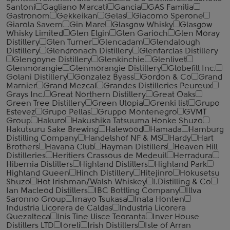
Santoni
Gagliano Marcati
Gancia
GAS Familia
Gastronom
Gekkeikan
Gelas
Giacomo Sperone
Giarola Savem
Gin Mare
Glasgow Whisky
Glasgow
Whisky Limited
Glen Elgin
Glen Garioch
Glen Moray
Distillery
Glen Turner
Glencadam
Glendalough
Distillery
Glendronach Distillery
Glenfarclas Distillery
Glengoyne Distillery
Glenkinchie
Glenlivet
Glenmorangie
Glenmorangie Distillery
Globefill Inc.
Golani Distillery
Gonzalez Byass
Gordon & Co
Grand
Marnier
Grand Mezcal
Grandes Distilleries Peureux
Grays Inc.
Great Northern Distillery
Great Oaks
Green Tree Distillery
Green Utopia
Grenki list
Grupo
Estevez
Grupo Pellas
Gruppo Montenegro
GVMT
Group
Hakuro
Hakushika Tatsuuma Honke Shuzo
Hakutsuru Sake Brewing
Halewood
Hamada
Hamburg
Distilling Company
Handelshof NF & MS
Hardy
Hart
Brothers
Havana Club
Hayman Distillers
Heaven Hill
Distilleries
Heritiers Crassous de Medeuil
Herradura
Hibernia Distillers
Highland Distillers
Highland Park
Highland Queen
Hinch Distillery
Hitejinro
Hokusetsu
Shuzo
Hot Irishman/Walsh Whiskey
I.Distilling & Co
Ian Macleod Distillers
IBC Bottling Company
Illva
Saronno Group
Imayo Tsukasa
Inata Honten
Industria Licorera de Caldas
Industria Licorera
Quezalteca
Inis Tine Uisce Teoranta
Inver House
Distillers LTD
Ioreli
Irish Distillers
Isle of Arran