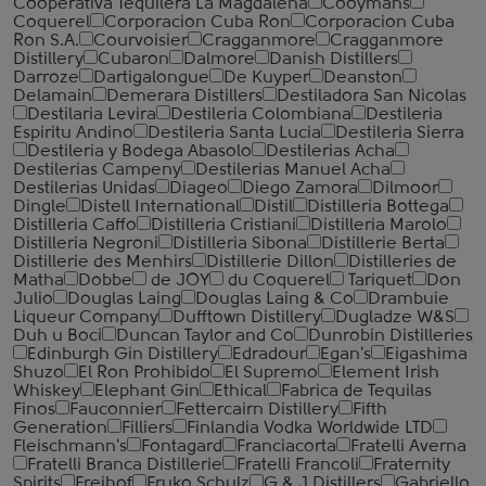
Cooperativa Tequilera La Magdalena
Cooymans
Coquerel
Corporacion Cuba Ron
Corporacion Cuba
Ron S.A.
Courvoisier
Cragganmore
Cragganmore
Distillery
Cubaron
Dalmore
Danish Distillers
Darroze
Dartigalongue
De Kuyper
Deanston
Delamain
Demerara Distillers
Destiladora San Nicolas
Destilaria Levira
Destileria Colombiana
Destileria
Espiritu Andino
Destileria Santa Lucia
Destileria Sierra
Destileria y Bodega Abasolo
Destilerias Acha
Destilerias Campeny
Destilerias Manuel Acha
Destilerias Unidas
Diageo
Diego Zamora
Dilmoor
Dingle
Distell International
Distil
Distilleria Bottega
Distilleria Caffo
Distilleria Cristiani
Distilleria Marolo
Distilleria Negroni
Distilleria Sibona
Distillerie Berta
Distillerie des Menhirs
Distillerie Dillon
Distilleries de
Matha
Dobbe
de JOY
du Coquerel
Tariquet
Don
Julio
Douglas Laing
Douglas Laing & Co
Drambuie
Liqueur Company
Dufftown Distillery
Dugladze W&S
Duh u Boci
Duncan Taylor and Co
Dunrobin Distilleries
Edinburgh Gin Distillery
Edradour
Egan's
Eigashima
Shuzo
El Ron Prohibido
El Supremo
Element Irish
Whiskey
Elephant Gin
Ethical
Fabrica de Tequilas
Finos
Fauconnier
Fettercairn Distillery
Fifth
Generation
Filliers
Finlandia Vodka Worldwide LTD
Fleischmann's
Fontagard
Franciacorta
Fratelli Averna
Fratelli Branca Distillerie
Fratelli ‎Francoli
Fraternity
Spirits
Freihof
Fruko Schulz
G & J Distillers
Gabriello