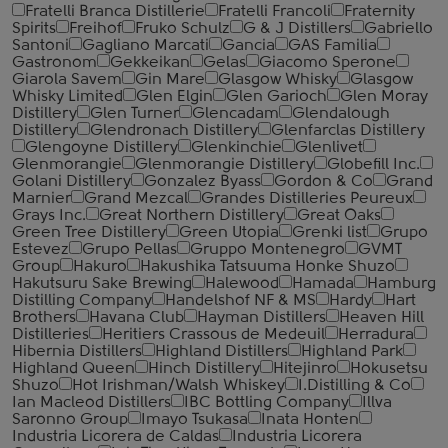
Fratelli Branca Distillerie
Fratelli ‎Francoli
Fraternity
Spirits
Freihof
Fruko Schulz
G & J Distillers
Gabriello
Santoni
Gagliano Marcati
Gancia
GAS Familia
Gastronom
Gekkeikan
Gelas
Giacomo Sperone
Giarola Savem
Gin Mare
Glasgow Whisky
Glasgow
Whisky Limited
Glen Elgin
Glen Garioch
Glen Moray
Distillery
Glen Turner
Glencadam
Glendalough
Distillery
Glendronach Distillery
Glenfarclas Distillery
Glengoyne Distillery
Glenkinchie
Glenlivet
Glenmorangie
Glenmorangie Distillery
Globefill Inc.
Golani Distillery
Gonzalez Byass
Gordon & Co
Grand
Marnier
Grand Mezcal
Grandes Distilleries Peureux
Grays Inc.
Great Northern Distillery
Great Oaks
Green Tree Distillery
Green Utopia
Grenki list
Grupo
Estevez
Grupo Pellas
Gruppo Montenegro
GVMT
Group
Hakuro
Hakushika Tatsuuma Honke Shuzo
Hakutsuru Sake Brewing
Halewood
Hamada
Hamburg
Distilling Company
Handelshof NF & MS
Hardy
Hart
Brothers
Havana Club
Hayman Distillers
Heaven Hill
Distilleries
Heritiers Crassous de Medeuil
Herradura
Hibernia Distillers
Highland Distillers
Highland Park
Highland Queen
Hinch Distillery
Hitejinro
Hokusetsu
Shuzo
Hot Irishman/Walsh Whiskey
I.Distilling & Co
Ian Macleod Distillers
IBC Bottling Company
Illva
Saronno Group
Imayo Tsukasa
Inata Honten
Industria Licorera de Caldas
Industria Licorera