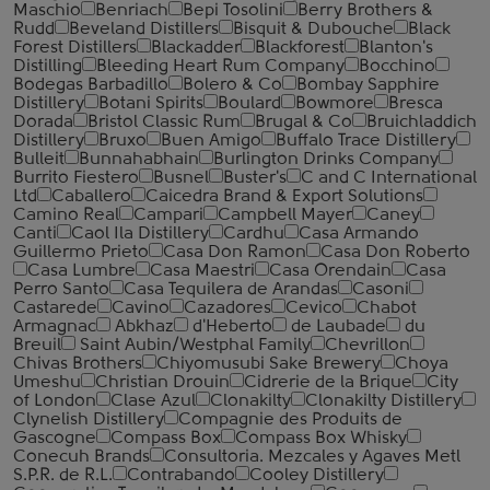
Maschio
Benriach
Bepi Tosolini
Berry Brothers &
Rudd
Beveland Distillers
Bisquit & Dubouche
Black
Forest Distillers
Blackadder
Blackforest
Blanton's
Distilling
Bleeding Heart Rum Company
Bocchino
Bodegas Barbadillo
Bolero & Co
Bombay Sapphire
Distillery
Botani Spirits
Boulard
Bowmore
Bresca
Dorada
Bristol Classic Rum
Brugal & Co
Bruichladdich
Distillery
Bruxo
Buen Amigo
Buffalo Trace Distillery
Bulleit
Bunnahabhain
Burlington Drinks Company
Burrito Fiestero
Busnel
Buster's
C and C International
Ltd
Caballero
Caicedra Brand & Export Solutions
Camino Real
Campari
Campbell Mayer
Caney
Canti
Caol Ila Distillery
Cardhu
Casa Armando
Guillermo Prieto
Casa Don Ramon
Casa Don Roberto
Casa Lumbre
Casa Maestri
Casa Orendain
Casa
Perro Santo
Casa Tequilera de Arandas
Casoni
Castarede
Cavino
Cazadores
Cevico
Chabot
Armagnac
Abkhaz
d'Heberto
de Laubade
du
Breuil
Saint Aubin/Westphal Family
Chevrillon
Chivas Brothers
Chiyomusubi Sake Brewery
Choya
Umeshu
Christian Drouin
Cidrerie de la Brique
City
of London
Clase Azul
Clonakilty
Clonakilty Distillery
Clynelish Distillery
Compagnie des Produits de
Gascogne
Compass Box
Compass Box Whisky
Conecuh Brands
Consultoria. Mezcales y Agaves Metl
S.P.R. de R.L.
Contrabando
Cooley Distillery