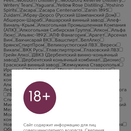
Peel
Wolfburn Distillery
Woodford Reserve Distillery
Writers' Tears
Yaguara
Yellow Rose Distilling
Yoshino
Spirits
Zacapa
Zacapa Centenario
Zanin 1895
Zuidam
Абрау-Дюрсо (Русский Шампанский Дом)
Абшерон-Шараб
Авшарский винный завод
Алеф-
Виналь-Крым
Алкогольная Промышленная Компания
(АПК)
Алкогольная Сибирская Группа
Алкон
Альфа
Люкс
Альянс-1892
АПФ Фанагория
Арагет
Арсенал
Вин
Бахчисарай ВКЗ
Башспирт
БелАлко
БрянскСпиртПром
Великоустюгский ЛВЗ
Вереск
Викалк
ВКК Русь
Главспиртпром
Глазовский ЛВЗ
Грейн Алко
ДВКЗ (Дербентский винно-коньячный
завод)
Дербентский коньячный комбинат
Дионис
Ерасхский винный завод
Жемчужина Ставрополья
Иронсан
Итар Глобал
Иткульский спиртзавод
Калужский Кристалл
КВКЗ (Коломенский винно-
коньячный завод)
КВС
КЛВЗ Кристалл
Компания
Алкогольных Напитков Алаверди
Кристалл-
Лефортово ГК
Крымская Водочная Компания
Ладога
18+
ЛВЗ Московский
Малиновщизненский
Спиртоводочный Завод Аквадив
Минск Кристалл
Минский завод виноградных вин
ММВЗ (Московский
Межреспубликанский Винодельческий Завод)
Московский завод Кристалл
Мргашен Винно-
коньячный завод
Национал Алко
Нива
Новокубанское
Объединенная Водочная Компания
Сайт содержит информацию для лиц
Объединенные Пензенские Водочные Заводы
совершеннолетнего возраста. Сведения,