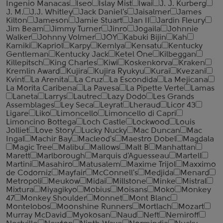
Ingenio Manacas
Iseo
Islay Mist
Iwai
J. J. Kurberg
J. M.
J.J. Whitley
Jack Daniel's
Jaisalmer
James
Kilton
Jameson
Jamie Stuart
Jan II
Jardin Fleury
Jim Beam
Jimmy Turner
Jinro
Jogaila
Johnnie
Walker
Johnny Volmer
JOY
Kabuki Bijin
Kah
Kamiki
Kapriol
Karpy
Kemlya
Kensatu
Kentucky
Gentleman
Kentucky Jack
Ketel One
Kilbeggan
Killepitsch
King Charles
Kiwi
Koskenkorva
Kraken
Kremlin Award
Kujira
Kujira Ryukyu
Kurai
Kvezani
Kvint
La Arenita
La Cruz
La Escondida
La Mejicana
La Morita Caribena
La Pavesa
La Pipette Verte
Lamas
Laneta
Larrys
Lautrec
Lazy Dodo
Les Grands
Assemblages
Ley Seca
Leyrat
Lheraud
Licor 43
Ligare
Liko
Limoncello
Limoncello di Capri
Limoncino Bottega
Loch Castle
Lockwood
Louis
Jolliet
Love Story
Lucky Nucky
Mac Duncan
Mac
Ingal
Machir Bay
Macleod's
Maestro Dobel
Magdala
Magic Tree
Malibu
Mallows
Malt B
Manhattan
Marett
Marlborough
Marquis d'Aguesseau
Martell
Martini
Masahiro
Matusalem
Maxime Trijol
Maxximo
de Codorniz
Mayfair
McConnell's
Medjida
Menard
Metropoli
Meukow
Midai
Millstone
Minke
Mistral
Mixtura
Miyagikyo
Mobius
Moisans
Moko
Monkey
47
Monkey Shoulder
Monnet
Mont Blanc
Montelobos
Moonshine Runners
Mortlach
Mozart
Murray McDavid
Myokosan
Naud
Neft
Nemiroff