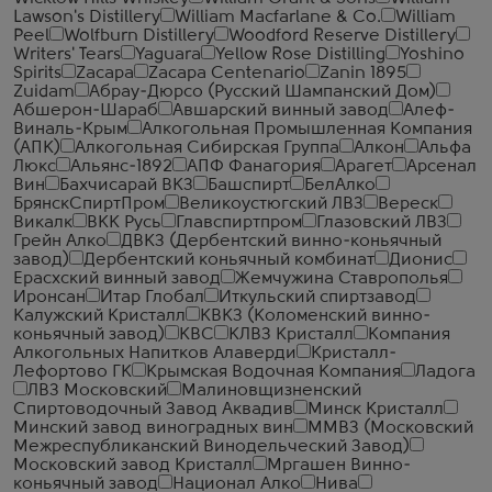
Lawson's Distillery
William Macfarlane & Co.
William
Peel
Wolfburn Distillery
Woodford Reserve Distillery
Writers' Tears
Yaguara
Yellow Rose Distilling
Yoshino
Spirits
Zacapa
Zacapa Centenario
Zanin 1895
Zuidam
Абрау-Дюрсо (Русский Шампанский Дом)
Абшерон-Шараб
Авшарский винный завод
Алеф-
Виналь-Крым
Алкогольная Промышленная Компания
(АПК)
Алкогольная Сибирская Группа
Алкон
Альфа
Люкс
Альянс-1892
АПФ Фанагория
Арагет
Арсенал
Вин
Бахчисарай ВКЗ
Башспирт
БелАлко
БрянскСпиртПром
Великоустюгский ЛВЗ
Вереск
Викалк
ВКК Русь
Главспиртпром
Глазовский ЛВЗ
Грейн Алко
ДВКЗ (Дербентский винно-коньячный
завод)
Дербентский коньячный комбинат
Дионис
Ерасхский винный завод
Жемчужина Ставрополья
Иронсан
Итар Глобал
Иткульский спиртзавод
Калужский Кристалл
КВКЗ (Коломенский винно-
коньячный завод)
КВС
КЛВЗ Кристалл
Компания
Алкогольных Напитков Алаверди
Кристалл-
Лефортово ГК
Крымская Водочная Компания
Ладога
ЛВЗ Московский
Малиновщизненский
Спиртоводочный Завод Аквадив
Минск Кристалл
Минский завод виноградных вин
ММВЗ (Московский
Межреспубликанский Винодельческий Завод)
Московский завод Кристалл
Мргашен Винно-
коньячный завод
Национал Алко
Нива