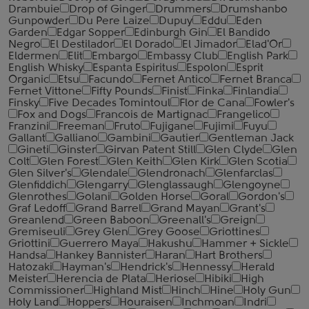
Drambuie
Drop of Ginger
Drummers
Drumshanbo
Gunpowder
Du Pere Laize
Dupuy
Eddu
Eden
Garden
Edgar Sopper
Edinburgh Gin
El Bandido
Negro
El Destilador
El Dorado
El Jimador
Elad'Or
Eldermen
Elit
Embargo
Embassy Club
English Park
English Whisky
Espanta Espiritus
Espolon
Esprit
Organic
Etsu
Facundo
Fernet Antico
Fernet Branca
Fernet Vittone
Fifty Pounds
Finist
Finka
Finlandia
Finsky
Five Decades Tomintoul
Flor de Cana
Fowler's
Fox and Dogs
Francois de Martignac
Frangelico
Franzini
Freeman
Fruto
Fujigane
Fujimi
Fuyu
Gallant
Galliano
Gambini
Gautier
Gentleman Jack
Gineti
Ginster
Girvan Patent Still
Glen Clyde
Glen
Colt
Glen Forest
Glen Keith
Glen Kirk
Glen Scotia
Glen Silver's
Glendale
Glendronach
Glenfarclas
Glenfiddich
Glengarry
Glenglassaugh
Glengoyne
Glenrothes
Golani
Golden Horse
Goral
Gordon's
Graf Ledoff
Grand Barrel
Grand Mayan
Grant's
Greanlend
Green Baboon
Greenall's
Greign
Gremiseuli
Grey Glen
Grey Goose
Griottines
Griottini
Guerrero Maya
Hakushu
Hammer + Sickle
Handsa
Hankey Bannister
Haran
Hart Brothers
Hatozaki
Hayman's
Hendrick's
Hennessy
Herald
Meister
Herencia de Plata
Heriose
Hibiki
High
Commissioner
Highland Mist
Hinch
Hine
Holy Gun
Holy Land
Hoppers
Houraisen
Inchmoan
Indri