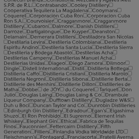
Conecuh Brands
Consultoria. Mezcales y Agaves Metl
S.P.R. de R.L.
Contrabando
Cooley Distillery
Cooperativa Tequilera La Magdalena
Cooymans
Coquerel
Corporacion Cuba Ron
Corporacion Cuba
Ron S.A.
Courvoisier
Cragganmore
Cragganmore
Distillery
Cubaron
Dalmore
Danish Distillers
Darroze
Dartigalongue
De Kuyper
Deanston
Delamain
Demerara Distillers
Destiladora San Nicolas
Destilaria Levira
Destileria Colombiana
Destileria
Espiritu Andino
Destileria Santa Lucia
Destileria Sierra
Destileria y Bodega Abasolo
Destilerias Acha
Destilerias Campeny
Destilerias Manuel Acha
Destilerias Unidas
Diageo
Diego Zamora
Dilmoor
Dingle
Distell International
Distil
Distilleria Bottega
Distilleria Caffo
Distilleria Cristiani
Distilleria Marolo
Distilleria Negroni
Distilleria Sibona
Distillerie Berta
Distillerie des Menhirs
Distillerie Dillon
Distilleries de
Matha
Dobbe
de JOY
du Coquerel
Tariquet
Don
Julio
Douglas Laing
Douglas Laing & Co
Drambuie
Liqueur Company
Dufftown Distillery
Dugladze W&S
Duh u Boci
Duncan Taylor and Co
Dunrobin Distilleries
Edinburgh Gin Distillery
Edradour
Egan's
Eigashima
Shuzo
El Ron Prohibido
El Supremo
Element Irish
Whiskey
Elephant Gin
Ethical
Fabrica de Tequilas
Finos
Fauconnier
Fettercairn Distillery
Fifth
Generation
Filliers
Finlandia Vodka Worldwide LTD
Fleischmann's
Fontagard
Franciacorta
Fratelli Averna