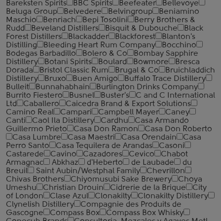
Bareksten Spirits
BBC Spirits
Beefeater
Bellevoye
Beluga Group
Belvedere
Belvingroup
Beniamino
Maschio
Benriach
Bepi Tosolini
Berry Brothers &
Rudd
Beveland Distillers
Bisquit & Dubouche
Black
Forest Distillers
Blackadder
Blackforest
Blanton's
Distilling
Bleeding Heart Rum Company
Bocchino
Bodegas Barbadillo
Bolero & Co
Bombay Sapphire
Distillery
Botani Spirits
Boulard
Bowmore
Bresca
Dorada
Bristol Classic Rum
Brugal & Co
Bruichladdich
Distillery
Bruxo
Buen Amigo
Buffalo Trace Distillery
Bulleit
Bunnahabhain
Burlington Drinks Company
Burrito Fiestero
Busnel
Buster's
C and C International
Ltd
Caballero
Caicedra Brand & Export Solutions
Camino Real
Campari
Campbell Mayer
Caney
Canti
Caol Ila Distillery
Cardhu
Casa Armando
Guillermo Prieto
Casa Don Ramon
Casa Don Roberto
Casa Lumbre
Casa Maestri
Casa Orendain
Casa
Perro Santo
Casa Tequilera de Arandas
Casoni
Castarede
Cavino
Cazadores
Cevico
Chabot
Armagnac
Abkhaz
d'Heberto
de Laubade
du
Breuil
Saint Aubin/Westphal Family
Chevrillon
Chivas Brothers
Chiyomusubi Sake Brewery
Choya
Umeshu
Christian Drouin
Cidrerie de la Brique
City
of London
Clase Azul
Clonakilty
Clonakilty Distillery
Clynelish Distillery
Compagnie des Produits de
Gascogne
Compass Box
Compass Box Whisky