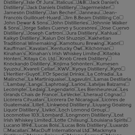
Distillery
Isle Of Jura
Italicus
J&B
Jack Daniel's
Distillery
Jack Daniels Distillery
Jagermeister
Jameson Distillery
Jan Becher
Janneau
Jean-
Francois Guillouet-Huard
Jim B.Beam Distilling Co
John Dewar & Sons
John Distilleries
Johnnie Walker
& Sons
Jorge Salles Cuervo y Sucesores
Jose Cuervo
Distillery
Joseph Cartron
Jura Distillery
Kahlua
Kaikyo Distillery
Kaiun Doi Shuzojo
Kakhetian
Traditional Winemaking
Kamotsuru Brewing
Kaori
Kauffman
Kavalan
Kentucky Owl
Kilchoman
Kinahan's
Kinahan's Irish Whiskey Limited
Kitaoka
Honten
Kitaya Co. Ltd.
Knob Creek Distillery
Knockando Distillery
Kojima Sohonten
Kumesen
Syuzou
Kvareli Cellar
KWV
Kyoya Distillery
Kyro
L'Heritier-Guyot
l'Or Special Drinks
La Cofradia
La
Malinche
La Martiniquaise
Lagavulin
Lamas Destilaria
Lambay
Langs
Laphroaig
Larios
Latvijas Balzams
Lecompte
Ledaig
Legendario
Les Bienheureux
Les
Grands Chais de France
LeVecke
Lheraud Cognac
Licorera Cihuatan
Licorera De Nicaragua
Licores de
Guatemala
Lillet
Linkwood Distillery
Liuyang Goalong
Liquor Distillery
Liviko
Loch Lomond Group
Locomotive 103
Lombard
Longmorn Distillery
Lost
Irish Whiskey Limited
Lotte Chilsung
Louisiana Spirits
Lucano 1894
Lucas Bols
Lucas Bols Distillery
Luxardo
Macallan
MacDuff International Ltd
Mackmyra