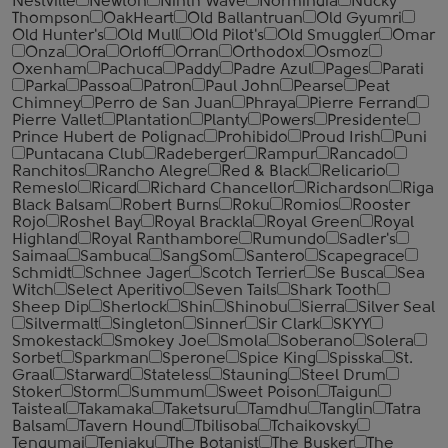
Nestville
Newton
Ninth Wave
Normindia
Nucky
Thompson
OakHeart
Old Ballantruan
Old Gyumri
Old Hunter's
Old Mull
Old Pilot's
Old Smuggler
Omar
Onza
Ora
Orloff
Orran
Orthodox
Osmoz
Oxenham
Pachuca
Paddy
Padre Azul
Pages
Parati
Parka
Passoa
Patron
Paul John
Pearse
Peat
Chimney
Perro de San Juan
Phraya
Pierre Ferrand
Pierre Vallet
Plantation
Planty
Powers
Presidente
Prince Hubert de Polignac
Prohibido
Proud Irish
Puni
Puntacana Club
Radeberger
Rampur
Rancado
Ranchitos
Rancho Alegre
Red & Black
Relicario
Remeslo
Ricard
Richard Chancellor
Richardson
Riga
Black Balsam
Robert Burns
Roku
Romios
Rooster
Rojo
Roshel Bay
Royal Brackla
Royal Green
Royal
Highland
Royal Ranthambore
Rumundo
Sadler's
Saimaa
Sambuca
SangSom
Santero
Scapegrace
Schmidt
Schnee Jager
Scotch Terrier
Se Busca
Sea
Witch
Select Aperitivo
Seven Tails
Shark Tooth
Sheep Dip
Sherlock
Shin
Shinobu
Sierra
Silver Seal
Silvermalt
Singleton
Sinner
Sir Clark
SKYY
Smokestack
Smokey Joe
Smola
Soberano
Solera
Sorbet
Sparkman
Sperone
Spice King
Spisska
St.
Graal
Starward
Stateless
Stauning
Steel Drum
Stoker
Storm
Summum
Sweet Poison
Taigun
Taisteal
Takamaka
Taketsuru
Tamdhu
Tanglin
Tatra
Balsam
Tavern Hound
Tbilisoba
Tchaikovsky
Tengumai
Tenjaku
The Botanist
The Busker
The