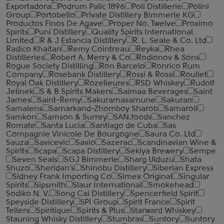
Exportadora
Podrum Palic 1896
Poli Distillerie
Polini
Group
Portobello
Private Distillery Bimmerle KG
Productos Finos De Agave
Proper No. Twelve
Proximo
Spirits
Puni Distillery
Quality Spirits International
Limited
R & J Estancia Distillery
R. L. Seale & Co. Ltd
Radico Khaitan
Remy Cointreau
Reyka
Rhea
Distilleries
Robert A. Merry & Co
Rodionov & Sons
Rogue Society Distilling
Ron Barcelo
Ronrico Rum
Company
Rosebank Distillery
Rossi & Rossi
Roullet
Royal Oak Distillery
Rozelieures
RSD Whiskey
Rudolf
Jelinek
S & B Spirits Makers
Saimaa Beverages
Saint
James
Saint-Remy
Sakuramasamune
Sakurao
Samalens
Samarkand-Zhomboy Sharob
Samaroli
Samkon
Samson & Surrey
SAN.foods
Sanchez
Romate
Santa Lucia
Santiago de Cuba
Sas
Compagnie Vinicole De Bourgogne
Saura Co. Ltd
Sauza
Savicevic
Savio
Sazerac
Scandinavian Wine &
Spirits
Scapa
Scapa Distillery
Sekiya Brewery
Sempe
Seven Seals
SGJ Bimmerle
Sharg Ulduzu
Shata
Shuzo
Sheridan's
Shinobu Distillery
Siberian Express
Sidney Frank Importing Co
Simex Original
Singular
Spirits
Sipsmith
Slaur International
Smokehead
Sodiko N. V.
Song Cai Distillery
Spencerfield Spirit
Speyside Distillery
SPI Group
Spirit France
Spirit
Tellers
Spiritique
Spirits & Plus
Starward Whiskey
Stauning Whisky Distillery
Stumbras
Suntory
Suntory