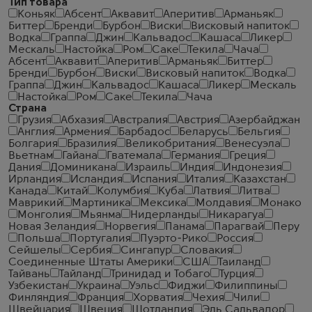
Тип товара
Коньяк
Абсент
Аквавит
Аперитив
Арманьяк
Биттер
Бренди
Бурбон
Виски
Висковый напиток
Водка
Граппа
Джин
Кальвадос
Кашаса
Ликер
Мескаль
Настойка
Ром
Саке
Текила
Чача
Абсент
Аквавит
Аперитив
Арманьяк
Биттер
Бренди
Бурбон
Виски
Висковый напиток
Водка
Граппа
Джин
Кальвадос
Кашаса
Ликер
Мескаль
Настойка
Ром
Саке
Текила
Чача
Страна
Грузия
Абхазия
Австралия
Австрия
Азербайджан
Англия
Армения
Барбадос
Беларусь
Бельгия
Болгария
Бразилия
Великобритания
Венесуэла
Вьетнам
Гайана
Гватемала
Германия
Греция
Дания
Доминикана
Израиль
Индия
Индонезия
Ирландия
Исландия
Испания
Италия
Казахстан
Канада
Китай
Колумбия
Куба
Латвия
Литва
Маврикий
Мартиника
Мексика
Молдавия
Монако
Монголия
Мьянма
Нидерланды
Никарагуа
Новая Зеландия
Норвегия
Панама
Парагвай
Перу
Польша
Португалия
Пуэрто-Рико
Россия
Сейшелы
Сербия
Сингапур
Словакия
Соединенные Штаты Америки
США
Таиланд
Тайвань
Тайланд
Тринидад и Тобаго
Турция
Узбекистан
Украина
Уэльс
Фиджи
Филиппины
Финляндия
Франция
Хорватия
Чехия
Чили
Швейцария
Швеция
Шотландия
Эль Сальвадор