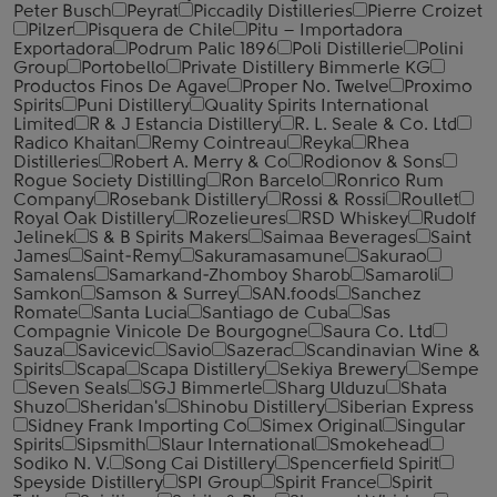
Peter Busch
Peyrat
Piccadily Distilleries
Pierre Croizet
Pilzer
Pisquera de Chile
Pitu – Importadora
Exportadora
Podrum Palic 1896
Poli Distillerie
Polini
Group
Portobello
Private Distillery Bimmerle KG
Productos Finos De Agave
Proper No. Twelve
Proximo
Spirits
Puni Distillery
Quality Spirits International
Limited
R & J Estancia Distillery
R. L. Seale & Co. Ltd
Radico Khaitan
Remy Cointreau
Reyka
Rhea
Distilleries
Robert A. Merry & Co
Rodionov & Sons
Rogue Society Distilling
Ron Barcelo
Ronrico Rum
Company
Rosebank Distillery
Rossi & Rossi
Roullet
Royal Oak Distillery
Rozelieures
RSD Whiskey
Rudolf
Jelinek
S & B Spirits Makers
Saimaa Beverages
Saint
James
Saint-Remy
Sakuramasamune
Sakurao
Samalens
Samarkand-Zhomboy Sharob
Samaroli
Samkon
Samson & Surrey
SAN.foods
Sanchez
Romate
Santa Lucia
Santiago de Cuba
Sas
Compagnie Vinicole De Bourgogne
Saura Co. Ltd
Sauza
Savicevic
Savio
Sazerac
Scandinavian Wine &
Spirits
Scapa
Scapa Distillery
Sekiya Brewery
Sempe
Seven Seals
SGJ Bimmerle
Sharg Ulduzu
Shata
Shuzo
Sheridan's
Shinobu Distillery
Siberian Express
Sidney Frank Importing Co
Simex Original
Singular
Spirits
Sipsmith
Slaur International
Smokehead
Sodiko N. V.
Song Cai Distillery
Spencerfield Spirit
Speyside Distillery
SPI Group
Spirit France
Spirit