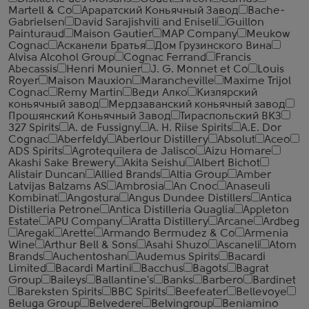
Martell & Co
Араратский Коньячный Завод
Bache-
Gabrielsen
David Sarajishvili and Eniseli
Guillon
Painturaud
Maison Gautier
MAP Company
Meukow
Cognac
Асканели Братья
Дом Грузинского Вина
Alvisa Alcohol Group
Cognac Ferrand
Francis
Abecassis
Henri Mounier
J. G. Monnet et Co
Louis
Royer
Maison Mauxion
Marancheville
Maxime Trijol
Cognac
Remy Martin
Веди Алко
Кизлярский
коньячный завод
Мердзаванский коньячный завод
Прошянский Коньячный Завод
Тираспольский ВКЗ
327 Spirits
A. de Fussigny
A. H. Riise Spirits
A.E. Dor
Cognac
Aberfeldy
Aberlour Distillery
Absolut
Aceo
ADS Spirits
Agrotequilera de Jalisco
Aizu Homare
Akashi Sake Brewery
Akita Seishu
Albert Bichot
Alistair Duncan
Allied Brands
Altia Group
Amber
Latvijas Balzams AS
Ambrosia
An Cnoc
Anaseuli
Kombinat
Angostura
Angus Dundee Distillers
Antica
Distilleria Petrone
Antica Distilleria Quaglia
Appleton
Estate
APU Company
Aratta Distillery
Arcane
Ardbeg
Aregak
Arette
Armando Bermudez & Co
Armenia
Wine
Arthur Bell & Sons
Asahi Shuzo
Ascaneli
Atom
Brands
Auchentoshan
Audemus Spirits
Bacardi
Limited
Bacardi Martini
Bacchus
Bagots
Bagrat
Group
Baileys
Ballantine's
Banks
Barbero
Bardinet
Bareksten Spirits
BBC Spirits
Beefeater
Bellevoye
Beluga Group
Belvedere
Belvingroup
Beniamino