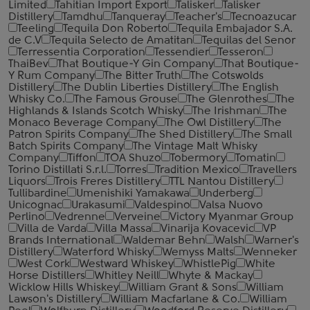
Limited
Tahitian Import Export
Talisker
Talisker
Distillery
Tamdhu
Tanqueray
Teacher's
Tecnoazucar
Teeling
Tequila Don Roberto
Tequila Embajador S.A.
de C.V
Tequila Selecto de Amatitan
Tequilas del Senor
Terressentia Corporation
Tessendier
Tesseron
ThaiBev
That Boutique-Y Gin Company
That Boutique-
Y Rum Company
The Bitter Truth
The Cotswolds
Distillery
The Dublin Liberties Distillery
The English
Whisky Co.
The Famous Grouse
The Glenrothes
The
Highlands & Islands Scotch Whisky
The Irishman
The
Monaco Beverage Company
The Owl Distillery
The
Patron Spirits Company
The Shed Distillery
The Small
Batch Spirits Company
The Vintage Malt Whisky
Company
Tiffon
TOA Shuzo
Tobermory
Tomatin
Torino Distillati S.r.l.
Torres
Tradition Mexico
Travellers
Liquors
Trois Freres Distillery
TTL Nantou Distillery
Tullibardine
Umenishiki Yamakawa
Underberg
Unicognac
Urakasumi
Valdespino
Valsa Nuovo
Perlino
Vedrenne
Verveine
Victory Myanmar Group
Villa de Varda
Villa Massa
Vinarija Kovacevic
VP
Brands International
Waldemar Behn
Walsh
Warner's
Distillery
Waterford Whisky
Wemyss Malts
Wenneker
West Cork
Westward Whiskey
WhistlePig
White
Horse Distillers
Whitley Neill
Whyte & Mackay
Wicklow Hills Whiskey
William Grant & Sons
William
Lawson's Distillery
William Macfarlane & Co.
William