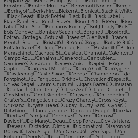
Belgian Owl
Bell's
Beluga Noble
Ben Lomond
Benster's
Benten Musume
Benvenuti Nocino
Bergia
Beringoff
Berkshire
Bickens
Bionica
Black & White
Black Beast
Black Bottle
Black Bull
Black Label
Black Ram
Blanton's
Blavod
Blend 285
Bloom
Blue
Label
Blue Seal
Bocharov Ruchey
Bold Thady
Bols
Bols Genever
Bombay Sapphire
Borghetti
Bosford
Botran
Bottega
Botucal
Braes of Glenlivet
Branca
Menta
Brenne
Bristoll's
Broom
Brugal
Buffalo Bill
Buffalo Trace
Bulldog
Burned Barrel
Bushmills
Buton
Maraschino
Cachaca 51
Caisteal Chamuis
Calenter
Campo Azul
Canaima
Canerock
Canoubier
Cantinero
Caorunn
Caperdonich
Captain Morgan
Captain's
Cardenal Mendoza
Cargo Cult
Carrygreen
Castlecraig
CastleSword
Cenote
Chameleon
de
Fontpinot
du Tariquet
Orkhevi
Chevalier d'Espalet
Chivas Regal
Chum Churum
Cigar's Barrel
Cihuatan
Cladach
Clan Denny
Clase Azul
Claude Chatelier
Clos Martin
Cool Skeleton
Cotswolds
Couronnier
Crafter's
Craigellachie
Crazy Charley
Cross Keys
Cruxland
Crystal Head
Cubay
Cutty Sark
Cynar
Dalwhinnie
Dame Jeanne
Danza del Fuego
Danzka
Darby's
Darejani
Darnley's
Daron
Darrow
Davidoff
De Marsy
Deau
Deep Forest
Devil's Island
Dewar's
Dictador
Dimple
Diplomatico
Disaronno
Domwill
Don Angel
Don Cruzado
Don Papa
Don
Roberto
Doorly's
Dora
Doragrossa
Dr. Lennon