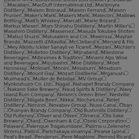
Lucano 1894
Lucas Bols
Lucas Bols Distillery
Luxardo
Macallan
MacDuff International Ltd
Mackmyra
Distillery
Maison Boinaud
Maison Ferrand
Maison
Prunier
Maker's Mark
Makers Mark
Malecon
Mallows
Bottling
Malt'b Whiskey
Marcati
Marie Brizard
Markus Wieser
Mars Shinshu Distillery
Martin Miller's
Masahiro Distillery
Massenez
Masuda Tokubee Shoten
Matsui Shuzo
Matusalem and Co
Maximus
Mayfair
Brands
Mazzetti d'Altavilla
McClelland's
Menard & Fils
Mey Alkollu Ickiler Sanayii ve Ticaret
Mezan
Michter's
Distillery
Midleton Distillery
Mijnaberd
Milestone
Beverages
Millesimes & Tradition
Minami Alps Wine
and Beverages
Mizubasho
Moe Distillery
Moet
Hennessy
Molinari
Monin
Mossburn
Mossburn
Distillery
Mount Gay
Mozart Distillerie
Mrganush
Muirhead's
Muller de Bebidas
MV Group
Myokoshuzo Co. Ltd.
Nagai
Nahapet Brandy Company
Nakano Sake Brewery
Naud Spirits & Distillery
Navy
Island Rum Company
Nelson's Green Brier
Nestville
Distillery
Niigata Beer
Nikka
Nocheluna
Nolet
Distillery
Nonino
Novabev Group
Nusa Cana
Oban
Ohanyan Brandy Company
Old Bushmills Distillery
Old Pulteney
Oliver and Oliver
Olmeca
Ota Sake
Brewery
Otard
Oxenham & Cy
Ozeki Corporation
Palavani
Palenque Tragalumbare
Palirna u Zeleneho
Stromu
Pallini
Parichskaya vinarnya
Pearse Lyons
Peat's Beast
Penderyn
Pere Magloire
Pernod Ricard