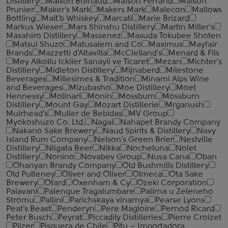
Distillery
Maison Boinaud
Maison Ferrand
Maison
Prunier
Maker's Mark
Makers Mark
Malecon
Mallows
Bottling
Malt'b Whiskey
Marcati
Marie Brizard
Markus Wieser
Mars Shinshu Distillery
Martin Miller's
Masahiro Distillery
Massenez
Masuda Tokubee Shoten
Matsui Shuzo
Matusalem and Co
Maximus
Mayfair
Brands
Mazzetti d'Altavilla
McClelland's
Menard & Fils
Mey Alkollu Ickiler Sanayii ve Ticaret
Mezan
Michter's
Distillery
Midleton Distillery
Mijnaberd
Milestone
Beverages
Millesimes & Tradition
Minami Alps Wine
and Beverages
Mizubasho
Moe Distillery
Moet
Hennessy
Molinari
Monin
Mossburn
Mossburn
Distillery
Mount Gay
Mozart Distillerie
Mrganush
Muirhead's
Muller de Bebidas
MV Group
Myokoshuzo Co. Ltd.
Nagai
Nahapet Brandy Company
Nakano Sake Brewery
Naud Spirits & Distillery
Navy
Island Rum Company
Nelson's Green Brier
Nestville
Distillery
Niigata Beer
Nikka
Nocheluna
Nolet
Distillery
Nonino
Novabev Group
Nusa Cana
Oban
Ohanyan Brandy Company
Old Bushmills Distillery
Old Pulteney
Oliver and Oliver
Olmeca
Ota Sake
Brewery
Otard
Oxenham & Cy
Ozeki Corporation
Palavani
Palenque Tragalumbare
Palirna u Zeleneho
Stromu
Pallini
Parichskaya vinarnya
Pearse Lyons
Peat's Beast
Penderyn
Pere Magloire
Pernod Ricard
Peter Busch
Peyrat
Piccadily Distilleries
Pierre Croizet
Pilzer
Pisquera de Chile
Pitu – Importadora