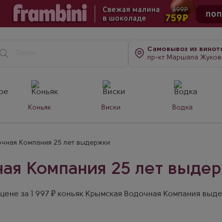
Самовывоз
из винот
пр-кт Маршала Жукова, д. 7
Коньяк
Виски
Водка
очная Компания 25 лет выдержки
ная Компания 25 лет выде
цене за 1 997 ₽ коньяк Крымская Водочная Компания выде