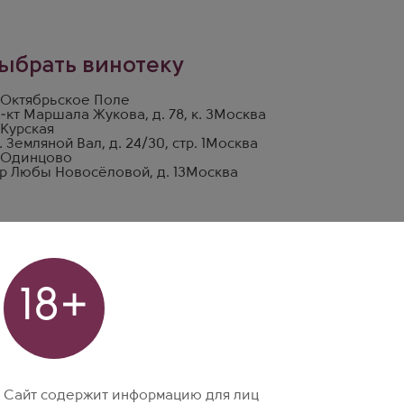
ыбрать винотеку
 Октябрьское Поле
-кт Маршала Жукова, д. 78, к. 3
Москва
 Курская
. Земляной Вал, д. 24/30, стр. 1
Москва
 Одинцово
р Любы Новосёловой, д. 13
Москва
18+
Сайт содержит информацию для лиц