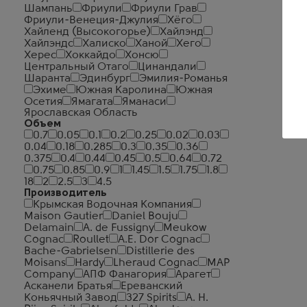
Шампань
Фриули
Фриули Грав
Фриули-Венеция-Джулия
Хёго
Хайленд (Высокогорье)
Хайлэнд
Хайлэндс
Халиско
Ханой
Хего
Херес
Хоккайдо
Хонсю
Центральный Отаго
Цинандали
Шаранта
Эдинбург
Эмилия-Романья
Эхиме
Южная Каролина
Южная
Осетия
Ямагата
Яманаси
Ярославская Область
Объем
0.7
0.05
0.1
0.2
0.25
0.02
0.03
0.04
0.18
0.285
0.3
0.35
0.36
0.375
0.4
0.44
0.45
0.5
0.64
0.72
0.75
0.85
0.9
1
1.45
1.5
1.75
1.8
18
2
2.5
3
4.5
Производитель
Крымская Водочная Компания
Maison Gautier
Daniel Bouju
Delamain
A. de Fussigny
Meukow
Cognac
Roullet
A.E. Dor Cognac
Bache-Gabrielsen
Distillerie des
Moisans
Hardy
Lheraud Cognac
MAP
Company
АПФ Фанагория
Арагет
Асканели Братья
Ереванский
Коньячный Завод
327 Spirits
A. H.