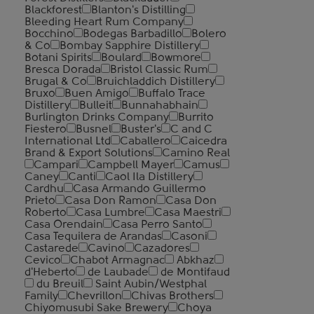
Blackforest
Blanton's Distilling
Bleeding Heart Rum Company
Bocchino
Bodegas Barbadillo
Bolero
& Co
Bombay Sapphire Distillery
Botani Spirits
Boulard
Bowmore
Bresca Dorada
Bristol Classic Rum
Brugal & Co
Bruichladdich Distillery
Bruxo
Buen Amigo
Buffalo Trace
Distillery
Bulleit
Bunnahabhain
Burlington Drinks Company
Burrito
Fiestero
Busnel
Buster's
C and C
International Ltd
Caballero
Caicedra
Brand & Export Solutions
Camino Real
Campari
Campbell Mayer
Camus
Caney
Canti
Caol Ila Distillery
Cardhu
Casa Armando Guillermo
Prieto
Casa Don Ramon
Casa Don
Roberto
Casa Lumbre
Casa Maestri
Casa Orendain
Casa Perro Santo
Casa Tequilera de Arandas
Casoni
Castarede
Cavino
Cazadores
Cevico
Chabot Armagnac
Abkhaz
d'Heberto
de Laubade
de Montifaud
du Breuil
Saint Aubin/Westphal
Family
Chevrillon
Chivas Brothers
Chiyomusubi Sake Brewery
Choya