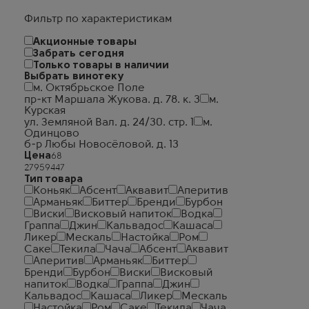
Фильтр по характеристикам
Акционные товары
Забрать сегодня
Только товары в наличии
Выбрать винотеку
м. Октябрьское Поле
пр-кт Маршала Жукова. д. 78. к. 3
м.
Курская
ул. Земляной Вал. д. 24/30. стр. 1
м.
Одинцово
б-р Любы Новосёловой. д. 13
Цена
Тип товара
Коньяк
Абсент
Аквавит
Аперитив
Арманьяк
Биттер
Бренди
Бурбон
Виски
Висковый напиток
Водка
Граппа
Джин
Кальвадос
Кашаса
Ликер
Мескаль
Настойка
Ром
Саке
Текила
Чача
Абсент
Аквавит
Аперитив
Арманьяк
Биттер
Бренди
Бурбон
Виски
Висковый
напиток
Водка
Граппа
Джин
Кальвадос
Кашаса
Ликер
Мескаль
Настойка
Ром
Саке
Текила
Чача