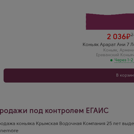
Ереван
Выдержка
7 лет
Артём П.
Коньяк Арарат Ани 7 Лет 0.5 л Gift Box — армянский характер
2
2 036
Коньяк Арарат Ани 7 Ле
Коньяк
,
Армен
Ереванский Конья
Через 1-2
В корзин
родажи под контролем ЕГАИС
одажа коньяка Крымская Водочная Компания 25 лет выдерж
inemore