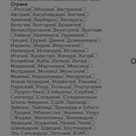
Страна
Россия
Абхазия
Австралия
Австрия
Азербайджан
Англия
Армения
Барбадос
Беларусь
Бельгия
Болгария
Бразилия
Великобритания
Венесуэла
Вьетнам
Гайана
Гватемала
Германия
Греция
Грузия
Дания
Доминикана
Израиль
Индия
Индонезия
Ирландия
Исландия
Испания
Италия
Казахстан
Канада
Китай
О
Колумбия
Куба
Латвия
Литва
Маврикий
Мартиника
Мексика
Молдавия
Монако
Монголия
Мьянма
Нидерланды
Никарагуа
Новая Зеландия
Норвегия
Панама
Парагвай
Перу
Польша
Португалия
Пуэрто-Рико
Сейшелы
Сербия
Сингапур
Словакия
Соединенные
Штаты Америки
США
Таиланд
Тайвань
Тайланд
Тринидад и Тобаго
Турция
Узбекистан
Украина
Уэльс
Фиджи
Филиппины
Финляндия
Франция
Хорватия
Чехия
Чили
Швейцария
Швеция
Шотландия
Эль Сальвадор
Эстония
ЮАР