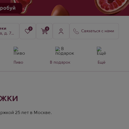
еки
0
0
Связаться с нами
8, к. 3
Пиво
В подарок
Ещё
ржки
ржкой 25 лет в Москве.