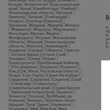
Кентукки
Киото
Кодру
Кокимбо
Коньяк
Копенгаген
Краснодарский
край
Крым
Кэмпбелтаун
Ламбей
Ленинградская область
Лигурия
В
Лимпопо
Литрим
Ломбардия
Лондон
Лоуленд (Равнина)
Луизиана
Мадрид
Макуба
Малага
м.
Мариинск
Марсель
Мартиника
пр
Мельбурн
Милан
Мияги
м.
Монферрато
Москва
Московская
ул
Область
Мурсия
Нижегородская
м.
область
Ниигата
Нормандия
б-
Норфолк
Оахака
Обнинск
Орегон
Остров Арран
Остров Скай
Пенедес
Пенза
Пермь
Пирассунунга
Прибрежный Хайленд
Пти Шампань
Пушкино
Пьемонт
Пэи д'Ож
Рига
Ростовская область
Роэро
Сан-Паулу
Санкт-Петербург
Сардиния
Сидзуока
Сицилия
Скай
Спейсайд
Ставрополь
Ставропольский край
Страна Басков
Таманский полуостров
Ташкент
Теннесси
Тоскана
Треббьяно ди
Романья
Тревизо
Трентино-Альто
Адидже
Тула
Турин
Ульяновск
Уссурийск
Уфа
Фин Буа
Фин