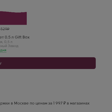
! Вишня, изюм, лёгкая горчинка. Очень душевный.
 529
т 0.5 л Gift Box
ия
,
0,5 л
чный Завод
 дня
у
ки в Москве по ценам за 1 997 ₽ в магазинах