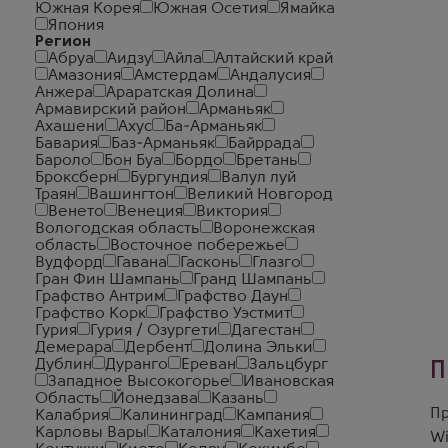
Южная Корея
Южная Осетия
Ямайка
Япония
Регион
Абруа
Аидзу
Айла
Алтайский край
Амазония
Амстердам
Андалусия
Анжера
Араратская Долина
Армавирский район
Арманьяк
Ахашени
Ахус
Ба-Арманьяк
Бавария
Баз-Арманьяк
Байррада
Бароло
Бон Буа
Бордо
Бретань
Броксберн
Бургундия
Валул луй
Траян
Вашингтон
Великий Новгород
Венето
Венеция
Виктория
Вологодская область
Воронежская
область
Восточное побережье
Вудфорд
Гавана
Гасконь
Глазго
Гран Фин Шампань
Гранд Шампань
Графство Антрим
Графство Даун
Графство Корк
Графство Уэстмит
Гурия
Гурия / Озургети
Дагестан
Демерара
Дербент
Долина Эльки
Дублин
Дуранго
Ереван
Зальцбург
П
Западное Высокогорье
Ивановская
Область
Йонедзава
Казань
Пр
Калабрия
Калининград
Кампания
Карловы Вары
Каталония
Кахетия
W