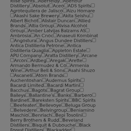
Riise Spirits
Aberfeldy
Aberlour
Distillery
Absolut
Aceo
ADS Spirits
Agrotequilera de Jalisco
Aizu Homare
Akashi Sake Brewery
Akita Seishu
Albert Bichot
Alistair Duncan
Allied
Brands
Altia Group
Alvisa Alcohol
Group
Amber Latvijas Balzams AS
Ambrosia
An Cnoc
Anaseuli Kombinat
Angostura
Angus Dundee Distillers
Antica Distilleria Petrone
Antica
Distilleria Quaglia
Appleton Estate
APU Company
Aratta Distillery
Arcane
Arcon
Ardbeg
Aregak
Arette
Armando Bermudez & Co
Armenia
Wine
Arthur Bell & Sons
Asahi Shuzo
Ascaneli
Atom Brands
Auchentoshan
Audemus Spirits
Bacardi Limited
Bacardi Martini
Bacchus
Bagots
Bagrat Group
Baileys
Ballantine's
Banks
Barbero
Bardinet
Bareksten Spirits
BBC Spirits
Beefeater
Bellevoye
Beluga Group
Belvedere
Belvingroup
Beniamino
Maschio
Benriach
Bepi Tosolini
Berry Brothers & Rudd
Beveland
Distillers
Bisquit & Dubouche
Black
Forest Distillers
Blackadder