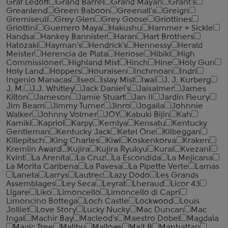
Graf Ledoff
Grand Barrel
Grand Mayan
Grant's
Greanlend
Green Baboon
Greenall's
Greign
Gremiseuli
Grey Glen
Grey Goose
Griottines
Griottini
Guerrero Maya
Hakushu
Hammer + Sickle
Handsa
Hankey Bannister
Haran
Hart Brothers
Hatozaki
Hayman's
Hendrick's
Hennessy
Herald
Meister
Herencia de Plata
Heriose
Hibiki
High
Commissioner
Highland Mist
Hinch
Hine
Holy Gun
Holy Land
Hoppers
Houraisen
Inchmoan
Indri
Ingenio Manacas
Iseo
Islay Mist
Iwai
J. J. Kurberg
J. M.
J.J. Whitley
Jack Daniel's
Jaisalmer
James
Kilton
Jameson
Jamie Stuart
Jan II
Jardin Fleury
Jim Beam
Jimmy Turner
Jinro
Jogaila
Johnnie
Walker
Johnny Volmer
JOY
Kabuki Bijin
Kah
Kamiki
Kapriol
Karpy
Kemlya
Kensatu
Kentucky
Gentleman
Kentucky Jack
Ketel One
Kilbeggan
Killepitsch
King Charles
Kiwi
Koskenkorva
Kraken
Kremlin Award
Kujira
Kujira Ryukyu
Kurai
Kvezani
Kvint
La Arenita
La Cruz
La Escondida
La Mejicana
La Morita Caribena
La Pavesa
La Pipette Verte
Lamas
Laneta
Larrys
Lautrec
Lazy Dodo
Les Grands
Assemblages
Ley Seca
Leyrat
Lheraud
Licor 43
Ligare
Liko
Limoncello
Limoncello di Capri
Limoncino Bottega
Loch Castle
Lockwood
Louis
Jolliet
Love Story
Lucky Nucky
Mac Duncan
Mac
Ingal
Machir Bay
Macleod's
Maestro Dobel
Magdala
Magic Tree
Malibu
Mallows
Malt B
Manhattan