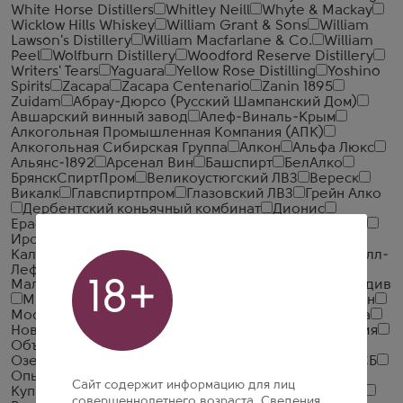
White Horse Distillers
Whitley Neill
Whyte & Mackay
Wicklow Hills Whiskey
William Grant & Sons
William
Lawson's Distillery
William Macfarlane & Co.
William
Peel
Wolfburn Distillery
Woodford Reserve Distillery
Writers' Tears
Yaguara
Yellow Rose Distilling
Yoshino
Spirits
Zacapa
Zacapa Centenario
Zanin 1895
Zuidam
Абрау-Дюрсо (Русский Шампанский Дом)
Авшарский винный завод
Алеф-Виналь-Крым
Алкогольная Промышленная Компания (АПК)
Алкогольная Сибирская Группа
Алкон
Альфа Люкс
Альянс-1892
Арсенал Вин
Башспирт
БелАлко
БрянскСпиртПром
Великоустюгский ЛВЗ
Вереск
Викалк
Главспиртпром
Глазовский ЛВЗ
Грейн Алко
Дербентский коньячный комбинат
Дионис
Ерасхский винный завод
Жемчужина Ставрополья
Иронсан
Итар Глобал
Иткульский спиртзавод
Калужский Кристалл
КВС
КЛВЗ Кристалл
Кристалл-
Лефортово ГК
Ладога
ЛВЗ Московский
18+
Малиновщизненский Спиртоводочный Завод Аквадив
Минск Кристалл
Минский завод виноградных вин
Московский завод Кристалл
Национал Алко
Нива
Новокубанское
Объединенная Водочная Компания
Объединенные Пензенские Водочные Заводы
Озерский спиртоводочный завод (ОСВЗ)
ООО ССБ
Опытный завод НИВА
Первомайский
Первый
Сайт содержит информацию для лиц
Купажный Завод
Пермалко
Радамир
Родник и К
совершеннолетнего возраста. Сведения,