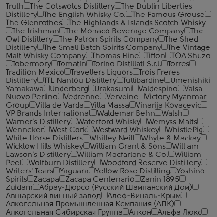
Truth
The Cotswolds Distillery
The Dublin Liberties
Distillery
The English Whisky Co.
The Famous Grouse
The Glenrothes
The Highlands & Islands Scotch Whisky
The Irishman
The Monaco Beverage Company
The
Owl Distillery
The Patron Spirits Company
The Shed
Distillery
The Small Batch Spirits Company
The Vintage
Malt Whisky Company
Thomas Hine
Tiffon
TOA Shuzo
Tobermory
Tomatin
Torino Distillati S.r.l.
Torres
Tradition Mexico
Travellers Liquors
Trois Freres
Distillery
TTL Nantou Distillery
Tullibardine
Umenishiki
Yamakawa
Underberg
Urakasumi
Valdespino
Valsa
Nuovo Perlino
Vedrenne
Verveine
Victory Myanmar
Group
Villa de Varda
Villa Massa
Vinarija Kovacevic
VP Brands International
Waldemar Behn
Walsh
Warner's Distillery
Waterford Whisky
Wemyss Malts
Wenneker
West Cork
Westward Whiskey
WhistlePig
White Horse Distillers
Whitley Neill
Whyte & Mackay
Wicklow Hills Whiskey
William Grant & Sons
William
Lawson's Distillery
William Macfarlane & Co.
William
Peel
Wolfburn Distillery
Woodford Reserve Distillery
Writers' Tears
Yaguara
Yellow Rose Distilling
Yoshino
Spirits
Zacapa
Zacapa Centenario
Zanin 1895
Zuidam
Абрау-Дюрсо (Русский Шампанский Дом)
Авшарский винный завод
Алеф-Виналь-Крым
Алкогольная Промышленная Компания (АПК)
Алкогольная Сибирская Группа
Алкон
Альфа Люкс