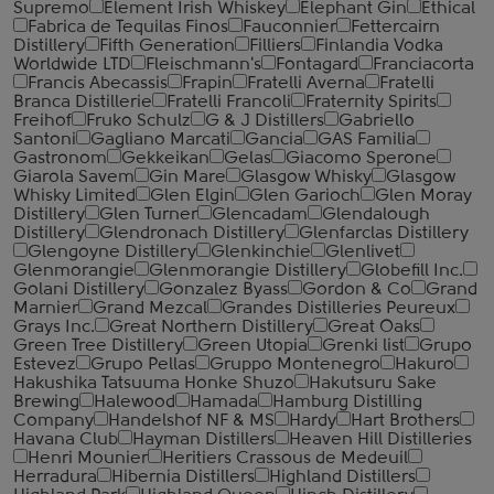
Supremo
Element Irish Whiskey
Elephant Gin
Ethical
Fabrica de Tequilas Finos
Fauconnier
Fettercairn
Distillery
Fifth Generation
Filliers
Finlandia Vodka
Worldwide LTD
Fleischmann's
Fontagard
Franciacorta
Francis Abecassis
Frapin
Fratelli Averna
Fratelli
Branca Distillerie
Fratelli ‎Francoli
Fraternity Spirits
Freihof
Fruko Schulz
G & J Distillers
Gabriello
Santoni
Gagliano Marcati
Gancia
GAS Familia
Gastronom
Gekkeikan
Gelas
Giacomo Sperone
Giarola Savem
Gin Mare
Glasgow Whisky
Glasgow
Whisky Limited
Glen Elgin
Glen Garioch
Glen Moray
Distillery
Glen Turner
Glencadam
Glendalough
Distillery
Glendronach Distillery
Glenfarclas Distillery
Glengoyne Distillery
Glenkinchie
Glenlivet
Glenmorangie
Glenmorangie Distillery
Globefill Inc.
Golani Distillery
Gonzalez Byass
Gordon & Co
Grand
Marnier
Grand Mezcal
Grandes Distilleries Peureux
Grays Inc.
Great Northern Distillery
Great Oaks
Green Tree Distillery
Green Utopia
Grenki list
Grupo
Estevez
Grupo Pellas
Gruppo Montenegro
Hakuro
Hakushika Tatsuuma Honke Shuzo
Hakutsuru Sake
Brewing
Halewood
Hamada
Hamburg Distilling
Company
Handelshof NF & MS
Hardy
Hart Brothers
Havana Club
Hayman Distillers
Heaven Hill Distilleries
Henri Mounier
Heritiers Crassous de Medeuil
Herradura
Hibernia Distillers
Highland Distillers