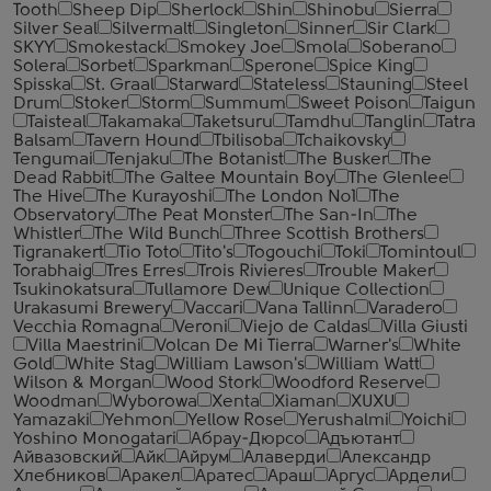
Tooth
Sheep Dip
Sherlock
Shin
Shinobu
Sierra
Silver Seal
Silvermalt
Singleton
Sinner
Sir Clark
SKYY
Smokestack
Smokey Joe
Smola
Soberano
Solera
Sorbet
Sparkman
Sperone
Spice King
Spisska
St. Graal
Starward
Stateless
Stauning
Steel
Drum
Stoker
Storm
Summum
Sweet Poison
Taigun
Taisteal
Takamaka
Taketsuru
Tamdhu
Tanglin
Tatra
Balsam
Tavern Hound
Tbilisoba
Tchaikovsky
Tengumai
Tenjaku
The Botanist
The Busker
The
Dead Rabbit
The Galtee Mountain Boy
The Glenlee
The Hive
The Kurayoshi
The London №1
The
Observatory
The Peat Monster
The San-In
The
Whistler
The Wild Bunch
Three Scottish Brothers
Tigranakert
Tio Toto
Tito's
Togouchi
Toki
Tomintoul
Torabhaig
Tres Erres
Trois Rivieres
Trouble Maker
Tsukinokatsura
Tullamore Dew
Unique Collection
Urakasumi Brewery
Vaccari
Vana Tallinn
Varadero
Vecchia Romagna
Veroni
Viejo de Caldas
Villa Giusti
Villa Maestrini
Volcan De Mi Tierra
Warner's
White
Gold
White Stag
William Lawson's
William Watt
Wilson & Morgan
Wood Stork
Woodford Reserve
Woodman
Wyborowa
Xenta
Xiaman
XUXU
Yamazaki
Yehmon
Yellow Rose
Yerushalmi
Yoichi
Yoshino Monogatari
Абрау-Дюрсо
Адъютант
Айвазовский
Айк
Айрум
Алаверди
Александр
Хлебников
Аракел
Аратес
Араш
Аргус
Ардели