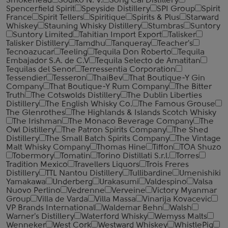
Smokehead
Sodiko N. V.
Song Cai Distillery
Spencerfield Spirit
Speyside Distillery
SPI Group
Spirit
France
Spirit Tellers
Spiritique
Spirits & Plus
Starward
Whiskey
Stauning Whisky Distillery
Stumbras
Suntory
Suntory Limited
Tahitian Import Export
Talisker
Talisker Distillery
Tamdhu
Tanqueray
Teacher's
Tecnoazucar
Teeling
Tequila Don Roberto
Tequila
Embajador S.A. de C.V
Tequila Selecto de Amatitan
Tequilas del Senor
Terressentia Corporation
Tessendier
Tesseron
ThaiBev
That Boutique-Y Gin
Company
That Boutique-Y Rum Company
The Bitter
Truth
The Cotswolds Distillery
The Dublin Liberties
Distillery
The English Whisky Co.
The Famous Grouse
The Glenrothes
The Highlands & Islands Scotch Whisky
The Irishman
The Monaco Beverage Company
The
Owl Distillery
The Patron Spirits Company
The Shed
Distillery
The Small Batch Spirits Company
The Vintage
Malt Whisky Company
Thomas Hine
Tiffon
TOA Shuzo
Tobermory
Tomatin
Torino Distillati S.r.l.
Torres
Tradition Mexico
Travellers Liquors
Trois Freres
Distillery
TTL Nantou Distillery
Tullibardine
Umenishiki
Yamakawa
Underberg
Urakasumi
Valdespino
Valsa
Nuovo Perlino
Vedrenne
Verveine
Victory Myanmar
Group
Villa de Varda
Villa Massa
Vinarija Kovacevic
VP Brands International
Waldemar Behn
Walsh
Warner's Distillery
Waterford Whisky
Wemyss Malts
Wenneker
West Cork
Westward Whiskey
WhistlePig