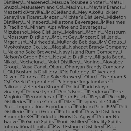
Distillery
Massenez
Masuda Tokubee Shoten
Matsui
Shuzo
Matusalem and Co
Maximus
Mayfair Brands
Mazzetti d'Altavilla
McClelland's
Mey Alkollu Ickiler
Sanayii ve Ticaret
Mezan
Michter's Distillery
Midleton
Distillery
Mijnaberd
Milestone Beverages
Millesimes
& Tradition
Minami Alps Wine and Beverages
Mizubasho
Moe Distillery
Molinari
Monin
Mossburn
Mossburn Distillery
Mount Gay
Mozart Distillerie
Mrganush
Muirhead's
Muller de Bebidas
MV Group
Myokoshuzo Co. Ltd.
Nagai
Nahapet Brandy Company
Nakano Sake Brewery
Navy Island Rum Company
Nelson's Green Brier
Nestville Distillery
Niigata Beer
Nikka
Nocheluna
Nolet Distillery
Nonino
Novabev
Group
Nusa Cana
Oban
Ohanyan Brandy Company
Old Bushmills Distillery
Old Pulteney
Oliver and
Oliver
Olmeca
Ota Sake Brewery
Otard
Oxenham &
Cy
Ozeki Corporation
Palenque Tragalumbare
Palirna u Zeleneho Stromu
Pallini
Parichskaya
vinarnya
Pearse Lyons
Peat's Beast
Penderyn
Pere
Magloire
Pernod Ricard
Peter Busch
Peyrat
Piccadily
Distilleries
Pierre Croizet
Pilzer
Pisquera de Chile
Pitu – Importadora Exportadora
Podrum Palic 1896
Poli
Distillerie
Polini Group
Portobello
Private Distillery
Bimmerle KG
Productos Finos De Agave
Proper No.
Twelve
Proximo Spirits
Puni Distillery
Quality Spirits
International Limited
R & J Estancia Distillery
R. L.