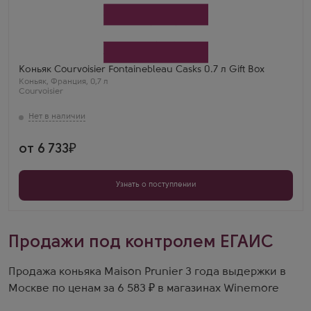
Коньяк
Курвуазье Фонтенбло Каскс в подарочной коробке
Производитель
Courvoisier
Регион
Коньяк
Коньяк Courvoisier Fontainebleau Casks 0.7 л Gift Box
Коньяк
,
Франция
,
0,7 л
Courvoisier
от 6 733
Узнать о поступлении
Продажи под контролем ЕГАИС
Продажа коньяка Maison Prunier 3 года выдержки в
Москве по ценам за 6 583 ₽ в магазинах Winemore