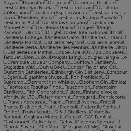
Kuyper
Deanston
Delamain
Demerara Distillers
Destiladora San Nicolas
Destilaria Levira
Destileria
Colombiana
Destileria Espiritu Andino
Destileria Santa
Lucia
Destileria Sierra
Destileria y Bodega Abasolo
Destilerias Acha
Destilerias Campeny
Destilerias
Manuel Acha
Destilerias Unidas
Diageo
Diego
Zamora
Dilmoor
Dingle
Distell International
Distil
Distilleria Bottega
Distilleria Caffo
Distilleria Cristiani
Distilleria Marolo
Distilleria Negroni
Distilleria Sibona
Distillerie Berta
Distillerie des Menhirs
Distillerie Dillon
Distilleries de Matha
Dobbe
de JOY
du Coquerel
Tariquet
Don Julio
Douglas Laing
Douglas Laing & Co
Drambuie Liqueur Company
Dufftown Distillery
Dugladze W&S
Duh u Boci
Duncan Taylor and Co
Dunrobin Distilleries
Edinburgh Gin Distillery
Edradour
Egan's
Eigashima Shuzo
El Ron Prohibido
El
Supremo
Element Irish Whiskey
Elephant Gin
Ethical
Fabrica de Tequilas Finos
Fauconnier
Fettercairn
Distillery
Fifth Generation
Filliers
Finlandia Vodka
Worldwide LTD
Fleischmann's
Fontagard
Franciacorta
Francis Abecassis
Frapin
Fratelli Averna
Fratelli
Branca Distillerie
Fratelli ‎Francoli
Fraternity Spirits
Freihof
Fruko Schulz
G & J Distillers
Gabriello
Santoni
Gagliano Marcati
Gancia
GAS Familia
Gastronom
Gekkeikan
Gelas
Giacomo Sperone
Giarola Savem
Gin Mare
Glasgow Whisky
Glasgow