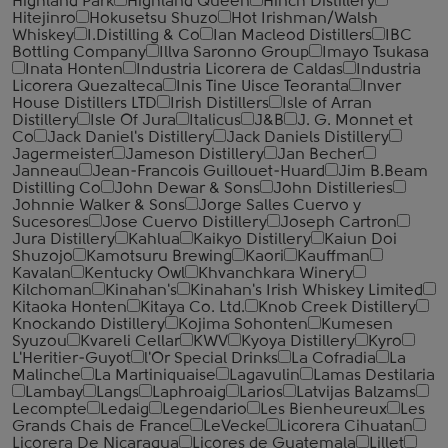
Highland Park
Highland Queen
Hinch Distillery
Hitejinro
Hokusetsu Shuzo
Hot Irishman/Walsh
Whiskey
I.Distilling & Co
Ian Macleod Distillers
IBC
Bottling Company
Illva Saronno Group
Imayo Tsukasa
Inata Honten
Industria Licorera de Caldas
Industria
Licorera Quezalteca
Inis Tine Uisce Teoranta
Inver
House Distillers LTD
Irish Distillers
Isle of Arran
Distillery
Isle Of Jura
Italicus
J&B
J. G. Monnet et
Co
Jack Daniel's Distillery
Jack Daniels Distillery
Jagermeister
Jameson Distillery
Jan Becher
Janneau
Jean-Francois Guillouet-Huard
Jim B.Beam
Distilling Co
John Dewar & Sons
John Distilleries
Johnnie Walker & Sons
Jorge Salles Cuervo y
Sucesores
Jose Cuervo Distillery
Joseph Cartron
Jura Distillery
Kahlua
Kaikyo Distillery
Kaiun Doi
Shuzojo
Kamotsuru Brewing
Kaori
Kauffman
Kavalan
Kentucky Owl
Khvanchkara Winery
Kilchoman
Kinahan's
Kinahan's Irish Whiskey Limited
Kitaoka Honten
Kitaya Co. Ltd.
Knob Creek Distillery
Knockando Distillery
Kojima Sohonten
Kumesen
Syuzou
Kvareli Cellar
KWV
Kyoya Distillery
Kyro
L'Heritier-Guyot
l'Or Special Drinks
La Cofradia
La
Malinche
La Martiniquaise
Lagavulin
Lamas Destilaria
Lambay
Langs
Laphroaig
Larios
Latvijas Balzams
Lecompte
Ledaig
Legendario
Les Bienheureux
Les
Grands Chais de France
LeVecke
Licorera Cihuatan
Licorera De Nicaragua
Licores de Guatemala
Lillet