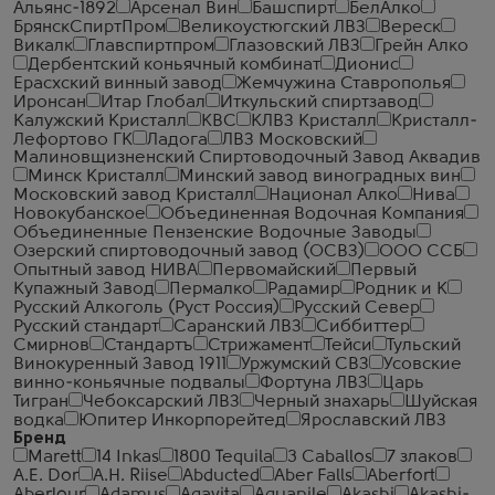
Альянс-1892
Арсенал Вин
Башспирт
БелАлко
БрянскСпиртПром
Великоустюгский ЛВЗ
Вереск
Викалк
Главспиртпром
Глазовский ЛВЗ
Грейн Алко
Дербентский коньячный комбинат
Дионис
Ерасхский винный завод
Жемчужина Ставрополья
Иронсан
Итар Глобал
Иткульский спиртзавод
Калужский Кристалл
КВС
КЛВЗ Кристалл
Кристалл-
Лефортово ГК
Ладога
ЛВЗ Московский
Малиновщизненский Спиртоводочный Завод Аквадив
Минск Кристалл
Минский завод виноградных вин
Московский завод Кристалл
Национал Алко
Нива
Новокубанское
Объединенная Водочная Компания
Объединенные Пензенские Водочные Заводы
Озерский спиртоводочный завод (ОСВЗ)
ООО ССБ
Опытный завод НИВА
Первомайский
Первый
Купажный Завод
Пермалко
Радамир
Родник и К
Русский Алкоголь (Руст Россия)
Русский Север
Русский стандарт
Саранский ЛВЗ
Сиббиттер
Смирнов
Стандартъ
Стрижамент
Тейси
Тульский
Винокуренный Завод 1911
Уржумский СВЗ
Усовские
винно-коньячные подвалы
Фортуна ЛВЗ
Царь
Тигран
Чебоксарский ЛВЗ
Черный знахарь
Шуйская
водка
Юпитер Инкорпорейтед
Ярославский ЛВЗ
Бренд
Marett
14 Inkas
1800 Tequila
3 Caballos
7 злаков
A.E. Dor
A.H. Riise
Abducted
Aber Falls
Aberfort