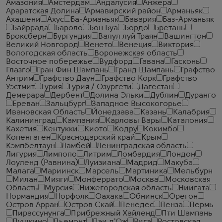
Амазония
Амстердам
Андалусия
Анжера
Араратская Долина
Армавирский район
Арманьяк
Ахашени
Ахус
Ба-Арманьяк
Бавария
Баз-Арманьяк
Байррада
Бароло
Бон Буа
Бордо
Бретань
Броксберн
Бургундия
Валул луй Траян
Вашингтон
Великий Новгород
Венето
Венеция
Виктория
Вологодская область
Воронежская область
Восточное побережье
Вудфорд
Гавана
Гасконь
Глазго
Гран Фин Шампань
Гранд Шампань
Графство
Антрим
Графство Даун
Графство Корк
Графство
Уэстмит
Гурия
Гурия / Озургети
Дагестан
Демерара
Дербент
Долина Эльки
Дублин
Дуранго
Ереван
Зальцбург
Западное Высокогорье
Ивановская Область
Йонедзава
Казань
Калабрия
Калининград
Кампания
Карловы Вары
Каталония
Кахетия
Кентукки
Киото
Кодру
Кокимбо
Копенгаген
Краснодарский край
Крым
Кэмпбелтаун
Ламбей
Ленинградская область
Лигурия
Лимпопо
Литрим
Ломбардия
Лондон
Лоуленд (Равнина)
Луизиана
Мадрид
Макуба
Малага
Мариинск
Марсель
Мартиника
Мельбурн
Милан
Мияги
Монферрато
Москва
Московская
Область
Мурсия
Нижегородская область
Ниигата
Нормандия
Норфолк
Оахака
Обнинск
Орегон
Остров Арран
Остров Скай
Пенедес
Пенза
Пермь
Пирассунунга
Прибрежный Хайленд
Пти Шампань