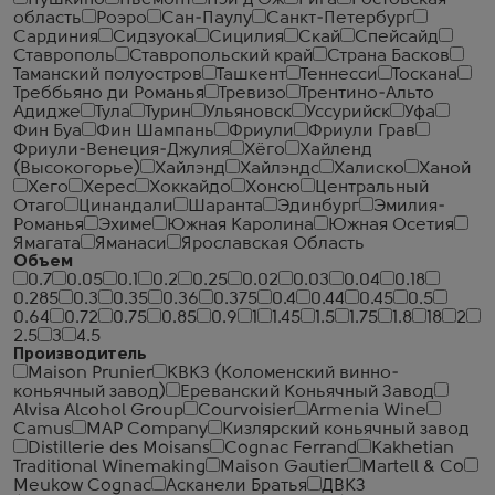
Пушкино
Пьемонт
Пэи д'Ож
Рига
Ростовская
область
Роэро
Сан-Паулу
Санкт-Петербург
Сардиния
Сидзуока
Сицилия
Скай
Спейсайд
Ставрополь
Ставропольский край
Страна Басков
Таманский полуостров
Ташкент
Теннесси
Тоскана
Треббьяно ди Романья
Тревизо
Трентино-Альто
Адидже
Тула
Турин
Ульяновск
Уссурийск
Уфа
Фин Буа
Фин Шампань
Фриули
Фриули Грав
Фриули-Венеция-Джулия
Хёго
Хайленд
(Высокогорье)
Хайлэнд
Хайлэндс
Халиско
Ханой
Хего
Херес
Хоккайдо
Хонсю
Центральный
Отаго
Цинандали
Шаранта
Эдинбург
Эмилия-
Романья
Эхиме
Южная Каролина
Южная Осетия
Ямагата
Яманаси
Ярославская Область
Объем
0.7
0.05
0.1
0.2
0.25
0.02
0.03
0.04
0.18
0.285
0.3
0.35
0.36
0.375
0.4
0.44
0.45
0.5
0.64
0.72
0.75
0.85
0.9
1
1.45
1.5
1.75
1.8
18
2
2.5
3
4.5
Производитель
Maison Prunier
КВКЗ (Коломенский винно-
коньячный завод)
Ереванский Коньячный Завод
Alvisa Alcohol Group
Courvoisier
Armenia Wine
Camus
MAP Company
Кизлярский коньячный завод
Distillerie des Moisans
Cognac Ferrand
Kakhetian
Traditional Winemaking
Maison Gautier
Martell & Co
Meukow Cognac
Асканели Братья
ДВКЗ