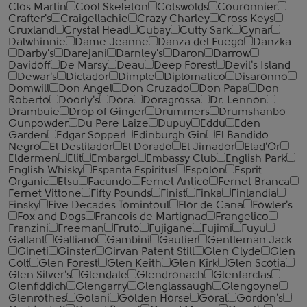
Clos Martin
Cool Skeleton
Cotswolds
Couronnier
Crafter's
Craigellachie
Crazy Charley
Cross Keys
Cruxland
Crystal Head
Cubay
Cutty Sark
Cynar
Dalwhinnie
Dame Jeanne
Danza del Fuego
Danzka
Darby's
Darejani
Darnley's
Daron
Darrow
Davidoff
De Marsy
Deau
Deep Forest
Devil's Island
Dewar's
Dictador
Dimple
Diplomatico
Disaronno
Domwill
Don Angel
Don Cruzado
Don Papa
Don
Roberto
Doorly's
Dora
Doragrossa
Dr. Lennon
Drambuie
Drop of Ginger
Drummers
Drumshanbo
Gunpowder
Du Pere Laize
Dupuy
Eddu
Eden
Garden
Edgar Sopper
Edinburgh Gin
El Bandido
Negro
El Destilador
El Dorado
El Jimador
Elad'Or
Eldermen
Elit
Embargo
Embassy Club
English Park
English Whisky
Espanta Espiritus
Espolon
Esprit
Organic
Etsu
Facundo
Fernet Antico
Fernet Branca
Fernet Vittone
Fifty Pounds
Finist
Finka
Finlandia
Finsky
Five Decades Tomintoul
Flor de Cana
Fowler's
Fox and Dogs
Francois de Martignac
Frangelico
Franzini
Freeman
Fruto
Fujigane
Fujimi
Fuyu
Gallant
Galliano
Gambini
Gautier
Gentleman Jack
Gineti
Ginster
Girvan Patent Still
Glen Clyde
Glen
Colt
Glen Forest
Glen Keith
Glen Kirk
Glen Scotia
Glen Silver's
Glendale
Glendronach
Glenfarclas
Glenfiddich
Glengarry
Glenglassaugh
Glengoyne
Glenrothes
Golani
Golden Horse
Goral
Gordon's