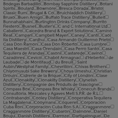
Bodegas Barbadillo
Bombay Sapphire Distillery
Botani
Spirits
Boulard
Bowmore
Bresca Dorada
Bristol
Classic Rum
Brugal & Co
Bruichladdich Distillery
Bruxo
Buen Amigo
Buffalo Trace Distillery
Bulleit
Bunnahabhain
Burlington Drinks Company
Burrito
Fiestero
Busnel
Buster's
C and C International Ltd
Caballero
Caicedra Brand & Export Solutions
Camino
Real
Campari
Campbell Mayer
Caney
Canti
Caol
Ila Distillery
Cardhu
Casa Armando Guillermo Prieto
Casa Don Ramon
Casa Don Roberto
Casa Lumbre
Casa Maestri
Casa Orendain
Casa Perro Santo
Casa
Tequilera de Arandas
Casoni
Castarede
Cavino
Cazadores
Cevico
Chabot Armagnac
d'Heberto
de
Laubade
de Montifaud
du Breuil
Saint
Aubin/Westphal Family
Chevrillon
Chivas Brothers
Chiyomusubi Sake Brewery
Choya Umeshu
Christian
Drouin
Cidrerie de la Brique
City of London
Clase
Azul
Clonakilty
Clonakilty Distillery
Clynelish
Distillery
Compagnie des Produits de Gascogne
Compass Box
Compass Box Whisky
Conecuh Brands
Consultoria. Mezcales y Agaves Metl S.P.R. de R.L.
Contrabando
Cooley Distillery
Cooperativa Tequilera
La Magdalena
Cooymans
Coquerel
Corporacion
Cuba Ron
Corporacion Cuba Ron S.A.
Cragganmore
Cragganmore Distillery
Cubaron
Dalmore
Daniel
Bouju
Danish Distillers
Darroze
Dartigalongue
De