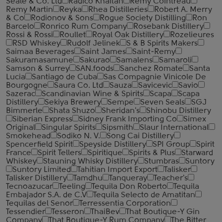
Seale & Co. Ltd
Radico Khaitan
Remy Cointreau
Remy Martin
Reyka
Rhea Distilleries
Robert A. Merry
& Co
Rodionov & Sons
Rogue Society Distilling
Ron
Barcelo
Ronrico Rum Company
Rosebank Distillery
Rossi & Rossi
Roullet
Royal Oak Distillery
Rozelieures
RSD Whiskey
Rudolf Jelinek
S & B Spirits Makers
Saimaa Beverages
Saint James
Saint-Remy
Sakuramasamune
Sakurao
Samalens
Samaroli
Samson & Surrey
SAN.foods
Sanchez Romate
Santa
Lucia
Santiago de Cuba
Sas Compagnie Vinicole De
Bourgogne
Saura Co. Ltd
Sauza
Savicevic
Savio
Sazerac
Scandinavian Wine & Spirits
Scapa
Scapa
Distillery
Sekiya Brewery
Sempe
Seven Seals
SGJ
Bimmerle
Shata Shuzo
Sheridan's
Shinobu Distillery
Siberian Express
Sidney Frank Importing Co
Simex
Original
Singular Spirits
Sipsmith
Slaur International
Smokehead
Sodiko N. V.
Song Cai Distillery
Spencerfield Spirit
Speyside Distillery
SPI Group
Spirit
France
Spirit Tellers
Spiritique
Spirits & Plus
Starward
Whiskey
Stauning Whisky Distillery
Stumbras
Suntory
Suntory Limited
Tahitian Import Export
Talisker
Talisker Distillery
Tamdhu
Tanqueray
Teacher's
Tecnoazucar
Teeling
Tequila Don Roberto
Tequila
Embajador S.A. de C.V
Tequila Selecto de Amatitan
Tequilas del Senor
Terressentia Corporation
Tessendier
Tesseron
ThaiBev
That Boutique-Y Gin
Company
That Boutique-Y Rum Company
The Bitter