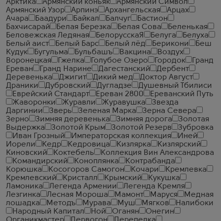
Арктика
Армянский коньяк
Армянский Символ
Армянский Узор
Арпинэ
Архангельская
Арцах
Ачара
Баадури
Байкал
Балчуг
Бастион
Бахчисарай
Белая Березка
Белая Сова
Беленькая
Беловежская Ледяная
БелорусскаЯ
Белуга
Белуха
Белый аист
Белый Барс
Белый лёд
Берикони
Беш
Кудук
Бугульма
Бульбашъ
Вакцина
Воздух
Воронецкая
Гжелка
Голубое Озеро
Городок
Гранд
Ереван
Гранд Нарине
Дагестанский
Дербент
Деревенька
Джигит
Дикий мед
Доктор Август
Драники
Дубровский
Дугладзе
Душевный Тбилиси
Еврейский Стандарт
Ереван 2800
Ереванский Путь
Жаворонки
Журавли
Журавушка
Звезда
Даргинии
Зверь
Зеленая Марка
Зерна Севера
Зерно
Зимняя деревенька
Зимняя дорога
Золотая
Выдержка
Золотой Крым
Золотой Резерв
Зубровка
Иван Грозный
Императорская коллекция
Иней
Иорели
Кедр
Кедровица
Кизлярка
Кизлярский
Киновский
Коктебель
Коллекция Вин Александрова
Командирский
Коноплянка
Контрабанда
Корюшка
Косогоров Самогон
Кочари
Кремлевка
Кремлевский
Кристалл
Крымский
Кукушка
Ламоника
Легенда Армении
Легенда Кремля
Лезгинка
Лесная Мороша
Мамонт
Маруся
Медная
лошадка
Методъ
Мурава
Муш
Мягков
Налибоки
Народный Капитал
Ной
Оганян
Онегин
Органикмастер
Первогон
Перепелка