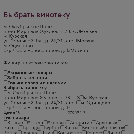
Выбрать винотеку
м. Октябрьское Поле
пр-кт Маршала Жукова, д. 78, к. 3
Москва
м. Курская
ул. Земляной Вал, д. 24/30, стр. 1
Москва
м. Одинцово
б-р Любы Новосёловой, д. 13
Москва
Фильтр по характеристикам
Акционные товары
Забрать сегодня
Только товары в наличии
Выбрать винотеку
м. Октябрьское Поле
пр-кт Маршала Жукова. д. 78. к. 3
м. Курская
ул. Земляной Вал. д. 24/30. стр. 1
м. Одинцово
б-р Любы Новосёловой. д. 13
Цена
Тип товара
Коньяк
Абсент
Аквавит
Аперитив
Арманьяк
Биттер
Бренди
Бурбон
Виски
Висковый напиток
Водка
Граппа
Джин
Кальвадос
Кашаса
Ликер