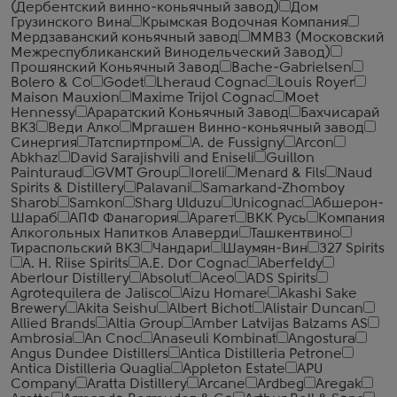
(Дербентский винно-коньячный завод)
Дом
Грузинского Вина
Крымская Водочная Компания
Мердзаванский коньячный завод
ММВЗ (Московский
Межреспубликанский Винодельческий Завод)
Прошянский Коньячный Завод
Bache-Gabrielsen
Bolero & Co
Godet
Lheraud Cognac
Louis Royer
Maison Mauxion
Maxime Trijol Cognac
Moet
Hennessy
Араратский Коньячный Завод
Бахчисарай
ВКЗ
Веди Алко
Мргашен Винно-коньячный завод
Синергия
Татспиртпром
A. de Fussigny
Arcon
Abkhaz
David Sarajishvili and Eniseli
Guillon
Painturaud
GVMT Group
Ioreli
Menard & Fils
Naud
Spirits & Distillery
Palavani
Samarkand-Zhomboy
Sharob
Samkon
Sharg Ulduzu
Unicognac
Абшерон-
Шараб
АПФ Фанагория
Арагет
ВКК Русь
Компания
Алкогольных Напитков Алаверди
Ташкентвино
Тираспольский ВКЗ
Чандари
Шаумян-Вин
327 Spirits
A. H. Riise Spirits
A.E. Dor Cognac
Aberfeldy
Aberlour Distillery
Absolut
Aceo
ADS Spirits
Agrotequilera de Jalisco
Aizu Homare
Akashi Sake
Brewery
Akita Seishu
Albert Bichot
Alistair Duncan
Allied Brands
Altia Group
Amber Latvijas Balzams AS
Ambrosia
An Cnoc
Anaseuli Kombinat
Angostura
Angus Dundee Distillers
Antica Distilleria Petrone
Antica Distilleria Quaglia
Appleton Estate
APU
Company
Aratta Distillery
Arcane
Ardbeg
Aregak