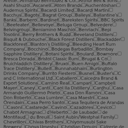
Arette
Armando Bermudez & Co
Arthur Bell & Sons
Asahi Shuzo
Ascaneli
Atom Brands
Auchentoshan
Audemus Spirits
Bacardi Limited
Bacardi Martini
Bacchus
Bagots
Bagrat Group
Baileys
Ballantine's
Banks
Barbero
Bardinet
Bareksten Spirits
BBC Spirits
Beefeater
Bellevoye
Beluga Group
Belvedere
Belvingroup
Beniamino Maschio
Benriach
Bepi
Tosolini
Berry Brothers & Rudd
Beveland Distillers
Bisquit & Dubouche
Black Forest Distillers
Blackadder
Blackforest
Blanton's Distilling
Bleeding Heart Rum
Company
Bocchino
Bodegas Barbadillo
Bombay
Sapphire Distillery
Botani Spirits
Boulard
Bowmore
Bresca Dorada
Bristol Classic Rum
Brugal & Co
Bruichladdich Distillery
Bruxo
Buen Amigo
Buffalo
Trace Distillery
Bulleit
Bunnahabhain
Burlington
Drinks Company
Burrito Fiestero
Busnel
Buster's
C
and C International Ltd
Caballero
Caicedra Brand &
Export Solutions
Camino Real
Campari
Campbell
Mayer
Caney
Canti
Caol Ila Distillery
Cardhu
Casa
Armando Guillermo Prieto
Casa Don Ramon
Casa
Don Roberto
Casa Lumbre
Casa Maestri
Casa
Orendain
Casa Perro Santo
Casa Tequilera de Arandas
Casoni
Castarede
Cavino
Cazadores
Cevico
Chabot Armagnac
d'Heberto
de Laubade
de
Montifaud
du Breuil
Saint Aubin/Westphal Family
Chevrillon
Chivas Brothers
Chiyomusubi Sake
Brewery
Choya Umeshu
Christian Drouin
Cidrerie de