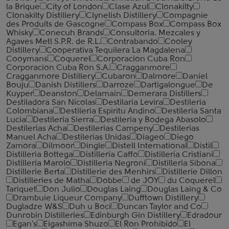
la Brique
City of London
Clase Azul
Clonakilty
Clonakilty Distillery
Clynelish Distillery
Compagnie
des Produits de Gascogne
Compass Box
Compass Box
Whisky
Conecuh Brands
Consultoria. Mezcales y
Agaves Metl S.P.R. de R.L.
Contrabando
Cooley
Distillery
Cooperativa Tequilera La Magdalena
Cooymans
Coquerel
Corporacion Cuba Ron
Corporacion Cuba Ron S.A.
Cragganmore
Cragganmore Distillery
Cubaron
Dalmore
Daniel
Bouju
Danish Distillers
Darroze
Dartigalongue
De
Kuyper
Deanston
Delamain
Demerara Distillers
Destiladora San Nicolas
Destilaria Levira
Destileria
Colombiana
Destileria Espiritu Andino
Destileria Santa
Lucia
Destileria Sierra
Destileria y Bodega Abasolo
Destilerias Acha
Destilerias Campeny
Destilerias
Manuel Acha
Destilerias Unidas
Diageo
Diego
Zamora
Dilmoor
Dingle
Distell International
Distil
Distilleria Bottega
Distilleria Caffo
Distilleria Cristiani
Distilleria Marolo
Distilleria Negroni
Distilleria Sibona
Distillerie Berta
Distillerie des Menhirs
Distillerie Dillon
Distilleries de Matha
Dobbe
de JOY
du Coquerel
Tariquet
Don Julio
Douglas Laing
Douglas Laing & Co
Drambuie Liqueur Company
Dufftown Distillery
Dugladze W&S
Duh u Boci
Duncan Taylor and Co
Dunrobin Distilleries
Edinburgh Gin Distillery
Edradour
Egan's
Eigashima Shuzo
El Ron Prohibido
El