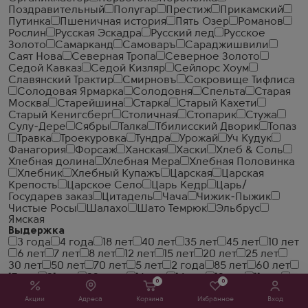
Поздравительный
Полугар
Престиж
Прикамский
Путинка
Пшеничная история
Пять Озер
Романов
Рослин
Русская Эскадра
Русский лед
Русское
Золото
Самарканд
Самоваръ
Сараджишвили
Саят Нова
Северная Тропа
Северное Золото
Седой Кавказ
Седой Кизляр
Сейлорс Хоум
Славянский Трактир
Смирновъ
Сокровище Тифлиса
Солодовая Ярмарка
Солодовня
Спельта
Старая
Москва
Старейшина
Старка
Старый Кахети
Старый Кенигсберг
Столичная
Стопарик
Стужа
Сулу-Дере
Сябры
Талка
Тбилисский Дворик
Топаз
Травка
Троекуровка
Тундра
Урожай
Уч Кудук
Фанагория
Форсаж
Ханская
Хаски
Хлеб & Соль
Хлебная долина
Хлебная Мера
Хлебная Половинка
Хлебник
Хлебный Купажъ
Царская
Царская
Крепость
Царское Село
Царь Кедр
Царь/
Государев заказ
Цитадель
Чача
Чижик-Пыжик
Чистые Росы
Шалахо
Шато Темрюк
Эльбрус
Ямская
Выдержка
3 года
4 года
18 лет
40 лет
35 лет
45 лет
10 лет
6 лет
7 лет
8 лет
12 лет
15 лет
20 лет
25 лет
30 лет
50 лет
70 лет
5 лет
2 года
85 лет
60 лет
17 лет
21 год
23 года
16 лет
14 лет
13 лет
11 лет
0
0
80 лет
27 лет
9 лет
90 лет
36 лет
54 года
53
года
Акции
28 лет
Адреса
26 лет
24 года
Корзина
19 лет
Избранное
51 год
47 лет
Вход