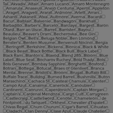
Aberlour
Adamus
Agavita
Aguanile
Akashi
Akashi-
Tai
Akvadiv
Altair
Amaro Lucano
Amaro Montenegro
Amarula
Anaseuli
Anejo Centuria
Aperol
Appleton
Araget
Aragveli
Ararat
Ardmore
Arlett
Arran
Ashanti
Askaneli
Atxa
Aultmore
Averna
Bacardi
Bacur
Balblair
Balvenie
Bandwagon
Bankhall
Barbadillo
Barber's
Barcelo
Barclays
Bargest
Baron
Otard
Barr an Uisce
Barrel
Barrister
Bayou
Beaulieu
Beaver's Dram
Becherovka
Bee Gin
Belgian Owl
Bell's
Beluga Noble
Ben Lomond
Benster's
Benten Musume
Benvenuti Nocino
Bergia
Beringoff
Berkshire
Bickens
Bionica
Black & White
Black Beast
Black Bottle
Black Bull
Black Label
Black Ram
Blanton's
Blavod
Blend 285
Bloom
Blue
Label
Blue Seal
Bocharov Ruchey
Bold Thady
Bols
Bols Genever
Bombay Sapphire
Borghetti
Bosford
Botran
Bottega
Botucal
Braes of Glenlivet
Branca
Menta
Brenne
Bristoll's
Broom
Brugal
Buffalo Bill
Buffalo Trace
Bulldog
Burned Barrel
Bushmills
Buton
Maraschino
Cachaca 51
Caisteal Chamuis
Calenter
Campo Azul
Canaima
Canerock
Canoubier
Cantinero
Caorunn
Caperdonich
Captain Morgan
Captain's
Cardenal Mendoza
Cargo Cult
Carrygreen
Castlecraig
CastleSword
Cenote
Chameleon
de
Fontpinot
du Tariquet
Orkhevi
Chevalier d'Espalet
Chivas Regal
Chum Churum
Cigar's Barrel
Cihuatan
Cladach
Clan Denny
Clase Azul
Claude Chatelier