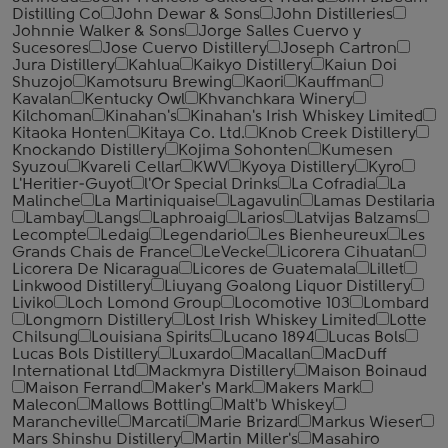
Distilling Co
John Dewar & Sons
John Distilleries
Johnnie Walker & Sons
Jorge Salles Cuervo y
Sucesores
Jose Cuervo Distillery
Joseph Cartron
Jura Distillery
Kahlua
Kaikyo Distillery
Kaiun Doi
Shuzojo
Kamotsuru Brewing
Kaori
Kauffman
Kavalan
Kentucky Owl
Khvanchkara Winery
Kilchoman
Kinahan's
Kinahan's Irish Whiskey Limited
Kitaoka Honten
Kitaya Co. Ltd.
Knob Creek Distillery
Knockando Distillery
Kojima Sohonten
Kumesen
Syuzou
Kvareli Cellar
KWV
Kyoya Distillery
Kyro
L'Heritier-Guyot
l'Or Special Drinks
La Cofradia
La
Malinche
La Martiniquaise
Lagavulin
Lamas Destilaria
Lambay
Langs
Laphroaig
Larios
Latvijas Balzams
Lecompte
Ledaig
Legendario
Les Bienheureux
Les
Grands Chais de France
LeVecke
Licorera Cihuatan
Licorera De Nicaragua
Licores de Guatemala
Lillet
Linkwood Distillery
Liuyang Goalong Liquor Distillery
Liviko
Loch Lomond Group
Locomotive 103
Lombard
Longmorn Distillery
Lost Irish Whiskey Limited
Lotte
Chilsung
Louisiana Spirits
Lucano 1894
Lucas Bols
Lucas Bols Distillery
Luxardo
Macallan
MacDuff
International Ltd
Mackmyra Distillery
Maison Boinaud
Maison Ferrand
Maker's Mark
Makers Mark
Malecon
Mallows Bottling
Malt'b Whiskey
Marancheville
Marcati
Marie Brizard
Markus Wieser
Mars Shinshu Distillery
Martin Miller's
Masahiro