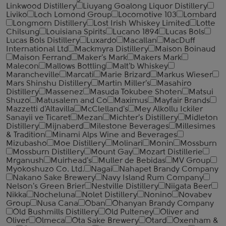
Linkwood Distillery
Liuyang Goalong Liquor Distillery
Liviko
Loch Lomond Group
Locomotive 103
Lombard
Longmorn Distillery
Lost Irish Whiskey Limited
Lotte
Chilsung
Louisiana Spirits
Lucano 1894
Lucas Bols
Lucas Bols Distillery
Luxardo
Macallan
MacDuff
International Ltd
Mackmyra Distillery
Maison Boinaud
Maison Ferrand
Maker's Mark
Makers Mark
Malecon
Mallows Bottling
Malt'b Whiskey
Marancheville
Marcati
Marie Brizard
Markus Wieser
Mars Shinshu Distillery
Martin Miller's
Masahiro
Distillery
Massenez
Masuda Tokubee Shoten
Matsui
Shuzo
Matusalem and Co
Maximus
Mayfair Brands
Mazzetti d'Altavilla
McClelland's
Mey Alkollu Ickiler
Sanayii ve Ticaret
Mezan
Michter's Distillery
Midleton
Distillery
Mijnaberd
Milestone Beverages
Millesimes
& Tradition
Minami Alps Wine and Beverages
Mizubasho
Moe Distillery
Molinari
Monin
Mossburn
Mossburn Distillery
Mount Gay
Mozart Distillerie
Mrganush
Muirhead's
Muller de Bebidas
MV Group
Myokoshuzo Co. Ltd.
Nagai
Nahapet Brandy Company
Nakano Sake Brewery
Navy Island Rum Company
Nelson's Green Brier
Nestville Distillery
Niigata Beer
Nikka
Nocheluna
Nolet Distillery
Nonino
Novabev
Group
Nusa Cana
Oban
Ohanyan Brandy Company
Old Bushmills Distillery
Old Pulteney
Oliver and
Oliver
Olmeca
Ota Sake Brewery
Otard
Oxenham &