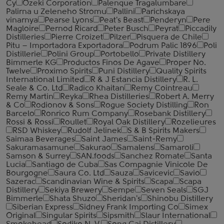
Cy
Ozeki Corporation
Palenque Tragalumbare
Palirna u Zeleneho Stromu
Pallini
Parichskaya
vinarnya
Pearse Lyons
Peat's Beast
Penderyn
Pere
Magloire
Pernod Ricard
Peter Busch
Peyrat
Piccadily
Distilleries
Pierre Croizet
Pilzer
Pisquera de Chile
Pitu – Importadora Exportadora
Podrum Palic 1896
Poli
Distillerie
Polini Group
Portobello
Private Distillery
Bimmerle KG
Productos Finos De Agave
Proper No.
Twelve
Proximo Spirits
Puni Distillery
Quality Spirits
International Limited
R & J Estancia Distillery
R. L.
Seale & Co. Ltd
Radico Khaitan
Remy Cointreau
Remy Martin
Reyka
Rhea Distilleries
Robert A. Merry
& Co
Rodionov & Sons
Rogue Society Distilling
Ron
Barcelo
Ronrico Rum Company
Rosebank Distillery
Rossi & Rossi
Roullet
Royal Oak Distillery
Rozelieures
RSD Whiskey
Rudolf Jelinek
S & B Spirits Makers
Saimaa Beverages
Saint James
Saint-Remy
Sakuramasamune
Sakurao
Samalens
Samaroli
Samson & Surrey
SAN.foods
Sanchez Romate
Santa
Lucia
Santiago de Cuba
Sas Compagnie Vinicole De
Bourgogne
Saura Co. Ltd
Sauza
Savicevic
Savio
Sazerac
Scandinavian Wine & Spirits
Scapa
Scapa
Distillery
Sekiya Brewery
Sempe
Seven Seals
SGJ
Bimmerle
Shata Shuzo
Sheridan's
Shinobu Distillery
Siberian Express
Sidney Frank Importing Co
Simex
Original
Singular Spirits
Sipsmith
Slaur International