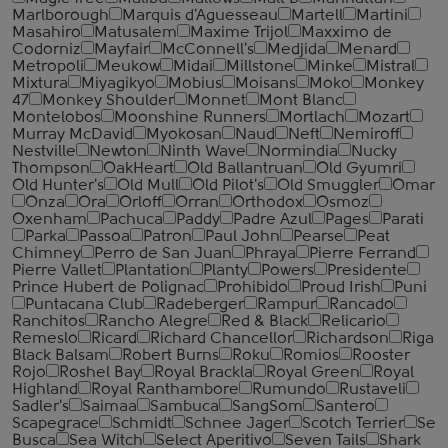
Marlborough
Marquis d'Aguesseau
Martell
Martini
Masahiro
Matusalem
Maxime Trijol
Maxximo de
Codorniz
Mayfair
McConnell's
Medjida
Menard
Metropoli
Meukow
Midai
Millstone
Minke
Mistral
Mixtura
Miyagikyo
Mobius
Moisans
Moko
Monkey
47
Monkey Shoulder
Monnet
Mont Blanc
Montelobos
Moonshine Runners
Mortlach
Mozart
Murray McDavid
Myokosan
Naud
Neft
Nemiroff
Nestville
Newton
Ninth Wave
Normindia
Nucky
Thompson
OakHeart
Old Ballantruan
Old Gyumri
Old Hunter's
Old Mull
Old Pilot's
Old Smuggler
Omar
Onza
Ora
Orloff
Orran
Orthodox
Osmoz
Oxenham
Pachuca
Paddy
Padre Azul
Pages
Parati
Parka
Passoa
Patron
Paul John
Pearse
Peat
Chimney
Perro de San Juan
Phraya
Pierre Ferrand
Pierre Vallet
Plantation
Planty
Powers
Presidente
Prince Hubert de Polignac
Prohibido
Proud Irish
Puni
Puntacana Club
Radeberger
Rampur
Rancado
Ranchitos
Rancho Alegre
Red & Black
Relicario
Remeslo
Ricard
Richard Chancellor
Richardson
Riga
Black Balsam
Robert Burns
Roku
Romios
Rooster
Rojo
Roshel Bay
Royal Brackla
Royal Green
Royal
Highland
Royal Ranthambore
Rumundo
Rustaveli
Sadler's
Saimaa
Sambuca
SangSom
Santero
Scapegrace
Schmidt
Schnee Jager
Scotch Terrier
Se
Busca
Sea Witch
Select Aperitivo
Seven Tails
Shark