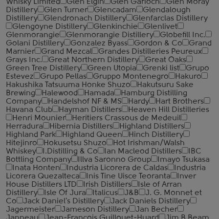
Whisky Limited
Glen Elgin
Glen Garioch
Glen Moray
Distillery
Glen Turner
Glencadam
Glendalough
Distillery
Glendronach Distillery
Glenfarclas Distillery
Glengoyne Distillery
Glenkinchie
Glenlivet
Glenmorangie
Glenmorangie Distillery
Globefill Inc.
Golani Distillery
Gonzalez Byass
Gordon & Co
Grand
Marnier
Grand Mezcal
Grandes Distilleries Peureux
Grays Inc.
Great Northern Distillery
Great Oaks
Green Tree Distillery
Green Utopia
Grenki list
Grupo
Estevez
Grupo Pellas
Gruppo Montenegro
Hakuro
Hakushika Tatsuuma Honke Shuzo
Hakutsuru Sake
Brewing
Halewood
Hamada
Hamburg Distilling
Company
Handelshof NF & MS
Hardy
Hart Brothers
Havana Club
Hayman Distillers
Heaven Hill Distilleries
Henri Mounier
Heritiers Crassous de Medeuil
Herradura
Hibernia Distillers
Highland Distillers
Highland Park
Highland Queen
Hinch Distillery
Hitejinro
Hokusetsu Shuzo
Hot Irishman/Walsh
Whiskey
I.Distilling & Co
Ian Macleod Distillers
IBC
Bottling Company
Illva Saronno Group
Imayo Tsukasa
Inata Honten
Industria Licorera de Caldas
Industria
Licorera Quezalteca
Inis Tine Uisce Teoranta
Inver
House Distillers LTD
Irish Distillers
Isle of Arran
Distillery
Isle Of Jura
Italicus
J&B
J. G. Monnet et
Co
Jack Daniel's Distillery
Jack Daniels Distillery
Jagermeister
Jameson Distillery
Jan Becher
Janneau
Jean-Francois Guillouet-Huard
Jim B.Beam