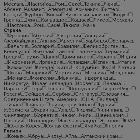
Мескаль
Настойка
Ром
Саке
Текила
Чача
Абсент
Аквавит
Аперитив
Арманьяк
Биттер
Бренди
Бурбон
Виски
Висковый напиток
Водка
Граппа
Джин
Кальвадос
Кашаса
Ликер
Мескаль
Настойка
Ром
Саке
Текила
Чача
Страна
Франция
Абхазия
Австралия
Австрия
Азербайджан
Англия
Армения
Барбадос
Беларусь
Бельгия
Болгария
Бразилия
Великобритания
Венесуэла
Вьетнам
Гайана
Гватемала
Германия
Греция
Грузия
Дания
Доминикана
Израиль
Индия
Индонезия
Ирландия
Исландия
Испания
Италия
Казахстан
Канада
Китай
Колумбия
Куба
Латвия
Литва
Маврикий
Мартиника
Мексика
Молдавия
Монако
Монголия
Мьянма
Нидерланды
Никарагуа
Новая Зеландия
Норвегия
Панама
Парагвай
Перу
Польша
Португалия
Пуэрто-Рико
Россия
Сейшелы
Сербия
Сингапур
Словакия
Соединенные Штаты Америки
США
Таиланд
Тайвань
Тайланд
Тринидад и Тобаго
Турция
Узбекистан
Украина
Уэльс
Фиджи
Филиппины
Финляндия
Хорватия
Чехия
Чили
Швейцария
Швеция
Шотландия
Эль Сальвадор
Эстония
ЮАР
Южная Корея
Южная Осетия
Ямайка
Япония
Регион
Коньяк
Абруа
Аидзу
Айла
Алтайский край