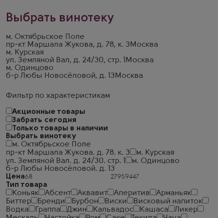
Выбрать винотеку
м. Октябрьское Поле
пр-кт Маршала Жукова, д. 78, к. 3
Москва
м. Курская
ул. Земляной Вал, д. 24/30, стр. 1
Москва
м. Одинцово
б-р Любы Новосёловой, д. 13
Москва
Фильтр по характеристикам
Акционные товары
Забрать сегодня
Только товары в наличии
Выбрать винотеку
м. Октябрьское Поле
пр-кт Маршала Жукова. д. 78. к. 3
м. Курская
ул. Земляной Вал. д. 24/30. стр. 1
м. Одинцово
б-р Любы Новосёловой. д. 13
Цена
Тип товара
Коньяк
Абсент
Аквавит
Аперитив
Арманьяк
Биттер
Бренди
Бурбон
Виски
Висковый напиток
Водка
Граппа
Джин
Кальвадос
Кашаса
Ликер