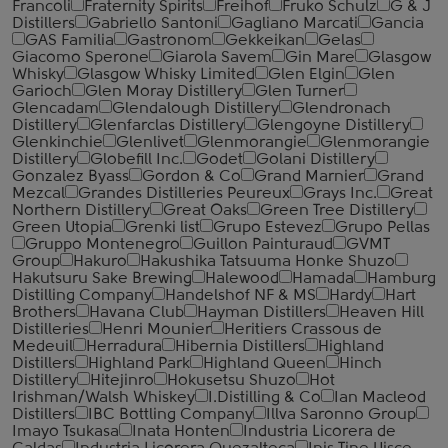
‎Francoli
Fraternity Spirits
Freihof
Fruko Schulz
G & J
Distillers
Gabriello Santoni
Gagliano Marcati
Gancia
GAS Familia
Gastronom
Gekkeikan
Gelas
Giacomo Sperone
Giarola Savem
Gin Mare
Glasgow
Whisky
Glasgow Whisky Limited
Glen Elgin
Glen
Garioch
Glen Moray Distillery
Glen Turner
Glencadam
Glendalough Distillery
Glendronach
Distillery
Glenfarclas Distillery
Glengoyne Distillery
Glenkinchie
Glenlivet
Glenmorangie
Glenmorangie
Distillery
Globefill Inc.
Godet
Golani Distillery
Gonzalez Byass
Gordon & Co
Grand Marnier
Grand
Mezcal
Grandes Distilleries Peureux
Grays Inc.
Great
Northern Distillery
Great Oaks
Green Tree Distillery
Green Utopia
Grenki list
Grupo Estevez
Grupo Pellas
Gruppo Montenegro
Guillon Painturaud
GVMT
Group
Hakuro
Hakushika Tatsuuma Honke Shuzo
Hakutsuru Sake Brewing
Halewood
Hamada
Hamburg
Distilling Company
Handelshof NF & MS
Hardy
Hart
Brothers
Havana Club
Hayman Distillers
Heaven Hill
Distilleries
Henri Mounier
Heritiers Crassous de
Medeuil
Herradura
Hibernia Distillers
Highland
Distillers
Highland Park
Highland Queen
Hinch
Distillery
Hitejinro
Hokusetsu Shuzo
Hot
Irishman/Walsh Whiskey
I.Distilling & Co
Ian Macleod
Distillers
IBC Bottling Company
Illva Saronno Group
Imayo Tsukasa
Inata Honten
Industria Licorera de