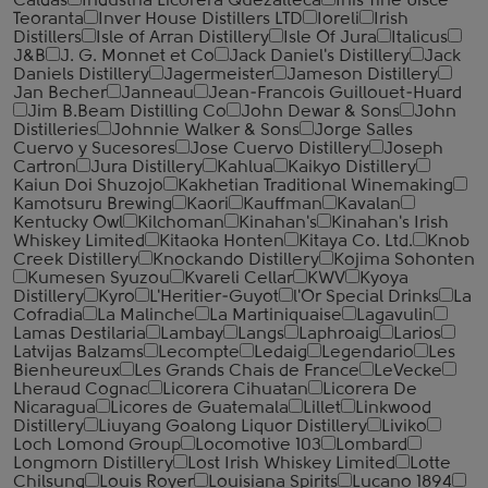
Caldas
Industria Licorera Quezalteca
Inis Tine Uisce
Teoranta
Inver House Distillers LTD
Ioreli
Irish
Distillers
Isle of Arran Distillery
Isle Of Jura
Italicus
J&B
J. G. Monnet et Co
Jack Daniel's Distillery
Jack
Daniels Distillery
Jagermeister
Jameson Distillery
Jan Becher
Janneau
Jean-Francois Guillouet-Huard
Jim B.Beam Distilling Co
John Dewar & Sons
John
Distilleries
Johnnie Walker & Sons
Jorge Salles
Cuervo y Sucesores
Jose Cuervo Distillery
Joseph
Cartron
Jura Distillery
Kahlua
Kaikyo Distillery
Kaiun Doi Shuzojo
Kakhetian Traditional Winemaking
Kamotsuru Brewing
Kaori
Kauffman
Kavalan
Kentucky Owl
Kilchoman
Kinahan's
Kinahan's Irish
Whiskey Limited
Kitaoka Honten
Kitaya Co. Ltd.
Knob
Creek Distillery
Knockando Distillery
Kojima Sohonten
Kumesen Syuzou
Kvareli Cellar
KWV
Kyoya
Distillery
Kyro
L'Heritier-Guyot
l'Or Special Drinks
La
Cofradia
La Malinche
La Martiniquaise
Lagavulin
Lamas Destilaria
Lambay
Langs
Laphroaig
Larios
Latvijas Balzams
Lecompte
Ledaig
Legendario
Les
Bienheureux
Les Grands Chais de France
LeVecke
Lheraud Cognac
Licorera Cihuatan
Licorera De
Nicaragua
Licores de Guatemala
Lillet
Linkwood
Distillery
Liuyang Goalong Liquor Distillery
Liviko
Loch Lomond Group
Locomotive 103
Lombard
Longmorn Distillery
Lost Irish Whiskey Limited
Lotte
Chilsung
Louis Royer
Louisiana Spirits
Lucano 1894