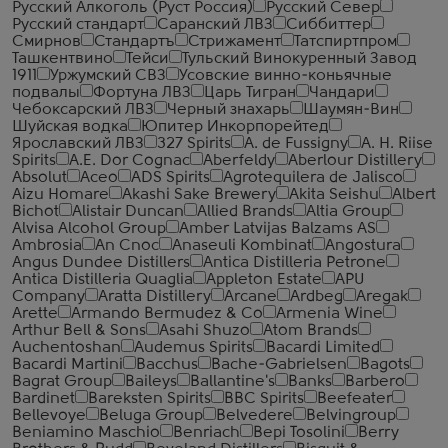
Русский Алкоголь (Руст Россия)
Русский Север
Русский стандарт
Саранский ЛВЗ
Сиббиттер
Смирнов
Стандартъ
Стрижамент
Татспиртпром
Ташкентвино
Тейси
Тульский Винокуренный Завод
1911
Уржумский СВЗ
Усовские винно-коньячные
подвалы
Фортуна ЛВЗ
Царь Тигран
Чандари
Чебоксарский ЛВЗ
Черный знахарь
Шаумян-Вин
Шуйская водка
Юпитер Инкорпорейтед
Ярославский ЛВЗ
327 Spirits
A. de Fussigny
A. H. Riise
Spirits
A.E. Dor Cognac
Aberfeldy
Aberlour Distillery
Absolut
Aceo
ADS Spirits
Agrotequilera de Jalisco
Aizu Homare
Akashi Sake Brewery
Akita Seishu
Albert
Bichot
Alistair Duncan
Allied Brands
Altia Group
Alvisa Alcohol Group
Amber Latvijas Balzams AS
Ambrosia
An Cnoc
Anaseuli Kombinat
Angostura
Angus Dundee Distillers
Antica Distilleria Petrone
Antica Distilleria Quaglia
Appleton Estate
APU
Company
Aratta Distillery
Arcane
Ardbeg
Aregak
Arette
Armando Bermudez & Co
Armenia Wine
Arthur Bell & Sons
Asahi Shuzo
Atom Brands
Auchentoshan
Audemus Spirits
Bacardi Limited
Bacardi Martini
Bacchus
Bache-Gabrielsen
Bagots
Bagrat Group
Baileys
Ballantine's
Banks
Barbero
Bardinet
Bareksten Spirits
BBC Spirits
Beefeater
Bellevoye
Beluga Group
Belvedere
Belvingroup
Beniamino Maschio
Benriach
Bepi Tosolini
Berry