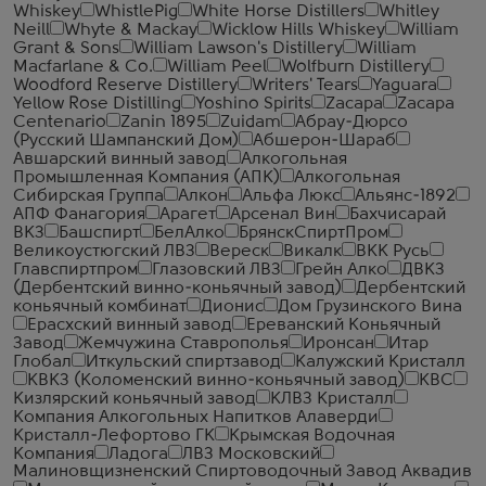
Whiskey
WhistlePig
White Horse Distillers
Whitley
Neill
Whyte & Mackay
Wicklow Hills Whiskey
William
Grant & Sons
William Lawson's Distillery
William
Macfarlane & Co.
William Peel
Wolfburn Distillery
Woodford Reserve Distillery
Writers' Tears
Yaguara
Yellow Rose Distilling
Yoshino Spirits
Zacapa
Zacapa
Centenario
Zanin 1895
Zuidam
Абрау-Дюрсо
(Русский Шампанский Дом)
Абшерон-Шараб
Авшарский винный завод
Алкогольная
Промышленная Компания (АПК)
Алкогольная
Сибирская Группа
Алкон
Альфа Люкс
Альянс-1892
АПФ Фанагория
Арагет
Арсенал Вин
Бахчисарай
ВКЗ
Башспирт
БелАлко
БрянскСпиртПром
Великоустюгский ЛВЗ
Вереск
Викалк
ВКК Русь
Главспиртпром
Глазовский ЛВЗ
Грейн Алко
ДВКЗ
(Дербентский винно-коньячный завод)
Дербентский
коньячный комбинат
Дионис
Дом Грузинского Вина
Ерасхский винный завод
Ереванский Коньячный
Завод
Жемчужина Ставрополья
Иронсан
Итар
Глобал
Иткульский спиртзавод
Калужский Кристалл
КВКЗ (Коломенский винно-коньячный завод)
КВС
Кизлярский коньячный завод
КЛВЗ Кристалл
Компания Алкогольных Напитков Алаверди
Кристалл-Лефортово ГК
Крымская Водочная
Компания
Ладога
ЛВЗ Московский
Малиновщизненский Спиртоводочный Завод Аквадив