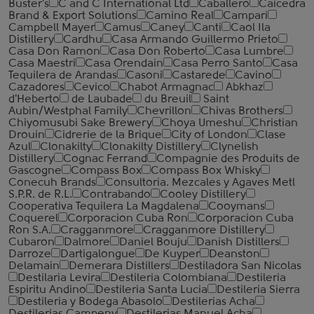
Buster's
C and C International Ltd
Caballero
Caicedra
Brand & Export Solutions
Camino Real
Campari
Campbell Mayer
Camus
Caney
Canti
Caol Ila
Distillery
Cardhu
Casa Armando Guillermo Prieto
Casa Don Ramon
Casa Don Roberto
Casa Lumbre
Casa Maestri
Casa Orendain
Casa Perro Santo
Casa
Tequilera de Arandas
Casoni
Castarede
Cavino
Cazadores
Cevico
Chabot Armagnac
Abkhaz
d'Heberto
de Laubade
du Breuil
Saint
Aubin/Westphal Family
Chevrillon
Chivas Brothers
Chiyomusubi Sake Brewery
Choya Umeshu
Christian
Drouin
Cidrerie de la Brique
City of London
Clase
Azul
Clonakilty
Clonakilty Distillery
Clynelish
Distillery
Cognac Ferrand
Compagnie des Produits de
Gascogne
Compass Box
Compass Box Whisky
Conecuh Brands
Consultoria. Mezcales y Agaves Metl
S.P.R. de R.L.
Contrabando
Cooley Distillery
Cooperativa Tequilera La Magdalena
Cooymans
Coquerel
Corporacion Cuba Ron
Corporacion Cuba
Ron S.A.
Cragganmore
Cragganmore Distillery
Cubaron
Dalmore
Daniel Bouju
Danish Distillers
Darroze
Dartigalongue
De Kuyper
Deanston
Delamain
Demerara Distillers
Destiladora San Nicolas
Destilaria Levira
Destileria Colombiana
Destileria
Espiritu Andino
Destileria Santa Lucia
Destileria Sierra
Destileria y Bodega Abasolo
Destilerias Acha