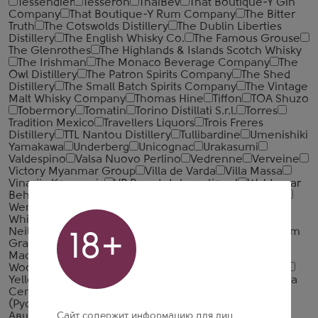
Tessendier
Tesseron
ThaiBev
That Boutique-Y Gin
Company
That Boutique-Y Rum Company
The Bitter
Truth
The Cotswolds Distillery
The Dublin Liberties
Distillery
The English Whisky Co.
The Famous Grouse
The Glenrothes
The Highlands & Islands Scotch Whisky
The Irishman
The Monaco Beverage Company
The
Owl Distillery
The Patron Spirits Company
The Shed
Distillery
The Small Batch Spirits Company
The Vintage
Malt Whisky Company
Thomas Hine
Tiffon
TOA Shuzo
Tobermory
Tomatin
Torino Distillati S.r.l.
Torres
Tradition Mexico
Travellers Liquors
Trois Freres
Distillery
TTL Nantou Distillery
Tullibardine
Umenishiki
Yamakawa
Underberg
Unicognac
Urakasumi
Valdespino
Valsa Nuovo Perlino
Vedrenne
Verveine
Victory Myanmar Group
Villa de Varda
Villa Massa
Vinarija Kovacevic
VP Brands International
Waldemar
Behn
Walsh
Warner's Distillery
Waterford Whisky
Wemyss Malts
Wenneker
West Cork
Westward
Whiskey
WhistlePig
White Horse Distillers
Whitley
Neill
Whyte & Mackay
Wicklow Hills Whiskey
William
18+
Grant & Sons
William Lawson's Distillery
William
Macfarlane & Co.
William Peel
Wolfburn Distillery
Woodford Reserve Distillery
Writers' Tears
Yaguara
Yellow Rose Distilling
Yoshino Spirits
Zacapa
Zacapa
Centenario
Zanin 1895
Zuidam
Абрау-Дюрсо
(Русский Шампанский Дом)
Абшерон-Шараб
Сайт содержит информацию для лиц
Авшарский винный завод
Алкогольная