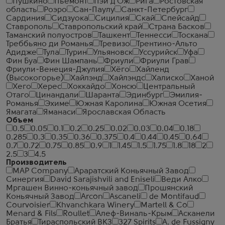
Пушкино
Пьемонт
Пэи д'Ож
Рига
Ростовская
область
Роэро
Сан-Паулу
Санкт-Петербург
Сардиния
Сидзуока
Сицилия
Скай
Спейсайд
Ставрополь
Ставропольский край
Страна Басков
Таманский полуостров
Ташкент
Теннесси
Тоскана
Треббьяно ди Романья
Тревизо
Трентино-Альто
Адидже
Тула
Турин
Ульяновск
Уссурийск
Уфа
Фин Буа
Фин Шампань
Фриули
Фриули Грав
Фриули-Венеция-Джулия
Хёго
Хайленд
(Высокогорье)
Хайлэнд
Хайлэндс
Халиско
Ханой
Хего
Херес
Хоккайдо
Хонсю
Центральный
Отаго
Цинандали
Шаранта
Эдинбург
Эмилия-
Романья
Эхиме
Южная Каролина
Южная Осетия
Ямагата
Яманаси
Ярославская Область
Объем
0.5
0.05
0.1
0.2
0.25
0.02
0.03
0.04
0.18
0.285
0.3
0.35
0.36
0.375
0.4
0.44
0.45
0.64
0.7
0.72
0.75
0.85
0.9
1
1.45
1.5
1.75
1.8
18
2
2.5
3
4.5
Производитель
MAP Company
Араратский Коньячный Завод
Синергия
David Sarajishvili and Eniseli
Веди Алко
Мргашен Винно-коньячный завод
Прошянский
Коньячный Завод
Arcon
Ascaneli
de Montifaud
Courvoisier
Khvanchkara Winery
Martell & Co
Menard & Fils
Roullet
Алеф-Виналь-Крым
Асканели
Братья
Тираспольский ВКЗ
327 Spirits
A. de Fussigny