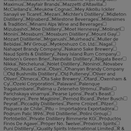
Maximus
Mayfair Brands
Mazzetti d'Altavilla
McClelland's
Meukow Cognac
Mey Alkollu Ickiler
Sanayii ve Ticaret
Mezan
Michter's Distillery
Midleton
Distillery
Mijnaberd
Milestone Beverages
Millesimes
& Tradition
Minami Alps Wine and Beverages
Mizubasho
Moe Distillery
Moet Hennessy
Molinari
Monin
Mossburn
Mossburn Distillery
Mount Gay
Mozart Distillerie
Mrganush
Muirhead's
Muller de
Bebidas
MV Group
Myokoshuzo Co. Ltd.
Nagai
Nahapet Brandy Company
Nakano Sake Brewery
Naud Spirits & Distillery
Navy Island Rum Company
Nelson's Green Brier
Nestville Distillery
Niigata Beer
Nikka
Nocheluna
Nolet Distillery
Nonino
Novabev
Group
Nusa Cana
Oban
Ohanyan Brandy Company
Old Bushmills Distillery
Old Pulteney
Oliver and
Oliver
Olmeca
Ota Sake Brewery
Otard
Oxenham &
Cy
Ozeki Corporation
Palavani
Palenque
Tragalumbare
Palirna u Zeleneho Stromu
Pallini
Parichskaya vinarnya
Pearse Lyons
Peat's Beast
Penderyn
Pere Magloire
Pernod Ricard
Peter Busch
Peyrat
Piccadily Distilleries
Pierre Croizet
Pilzer
Pisquera de Chile
Pitu – Importadora Exportadora
Podrum Palic 1896
Poli Distillerie
Polini Group
Portobello
Private Distillery Bimmerle KG
Productos
Finos De Agave
Proper No. Twelve
Proximo Spirits
Puni Distillery
Quality Spirits International Limited
R &