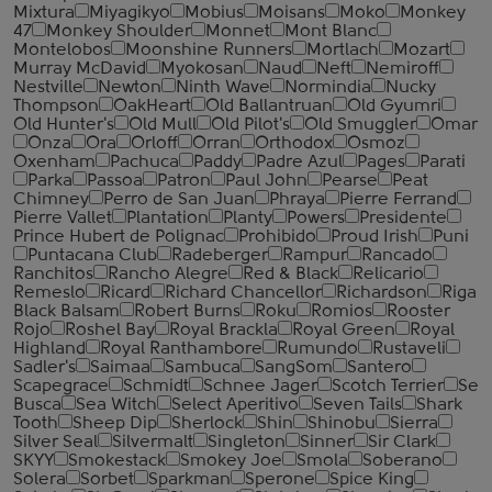
Mixtura
Miyagikyo
Mobius
Moisans
Moko
Monkey
47
Monkey Shoulder
Monnet
Mont Blanc
Montelobos
Moonshine Runners
Mortlach
Mozart
Murray McDavid
Myokosan
Naud
Neft
Nemiroff
Nestville
Newton
Ninth Wave
Normindia
Nucky
Thompson
OakHeart
Old Ballantruan
Old Gyumri
Old Hunter's
Old Mull
Old Pilot's
Old Smuggler
Omar
Onza
Ora
Orloff
Orran
Orthodox
Osmoz
Oxenham
Pachuca
Paddy
Padre Azul
Pages
Parati
Parka
Passoa
Patron
Paul John
Pearse
Peat
Chimney
Perro de San Juan
Phraya
Pierre Ferrand
Pierre Vallet
Plantation
Planty
Powers
Presidente
Prince Hubert de Polignac
Prohibido
Proud Irish
Puni
Puntacana Club
Radeberger
Rampur
Rancado
Ranchitos
Rancho Alegre
Red & Black
Relicario
Remeslo
Ricard
Richard Chancellor
Richardson
Riga
Black Balsam
Robert Burns
Roku
Romios
Rooster
Rojo
Roshel Bay
Royal Brackla
Royal Green
Royal
Highland
Royal Ranthambore
Rumundo
Rustaveli
Sadler's
Saimaa
Sambuca
SangSom
Santero
Scapegrace
Schmidt
Schnee Jager
Scotch Terrier
Se
Busca
Sea Witch
Select Aperitivo
Seven Tails
Shark
Tooth
Sheep Dip
Sherlock
Shin
Shinobu
Sierra
Silver Seal
Silvermalt
Singleton
Sinner
Sir Clark
SKYY
Smokestack
Smokey Joe
Smola
Soberano
Solera
Sorbet
Sparkman
Sperone
Spice King