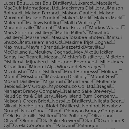
Lucas Bols
Lucas Bols Distillery
Luxardo
Macallan
MacDuff International Ltd
Mackmyra Distillery
Maison
Boinaud
Maison Ferrand
Maison Gautier
Maison
Mauxion
Maison Prunier
Maker's Mark
Makers Mark
Malecon
Mallows Bottling
Malt'b Whiskey
Marancheville
Marcati
Marie Brizard
Markus Wieser
Mars Shinshu Distillery
Martin Miller's
Masahiro
Distillery
Massenez
Masuda Tokubee Shoten
Matsui
Shuzo
Matusalem and Co
Maxime Trijol Cognac
Maximus
Mayfair Brands
Mazzetti d'Altavilla
McClelland's
Meukow Cognac
Mey Alkollu Ickiler
Sanayii ve Ticaret
Mezan
Michter's Distillery
Midleton
Distillery
Mijnaberd
Milestone Beverages
Millesimes
& Tradition
Minami Alps Wine and Beverages
Mizubasho
Moe Distillery
Moet Hennessy
Molinari
Monin
Mossburn
Mossburn Distillery
Mount Gay
Mozart Distillerie
Mrganush
Muirhead's
Muller de
Bebidas
MV Group
Myokoshuzo Co. Ltd.
Nagai
Nahapet Brandy Company
Nakano Sake Brewery
Naud Spirits & Distillery
Navy Island Rum Company
Nelson's Green Brier
Nestville Distillery
Niigata Beer
Nikka
Nocheluna
Nolet Distillery
Nonino
Novabev
Group
Nusa Cana
Oban
Ohanyan Brandy Company
Old Bushmills Distillery
Old Pulteney
Oliver and
Oliver
Olmeca
Ota Sake Brewery
Otard
Oxenham &
Cy
Ozeki Corporation
Palavani
Palenque