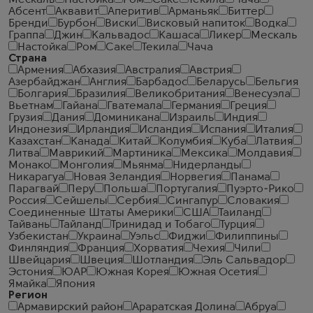
Мескаль
Настойка
Ром
Саке
Текила
Чача
Абсент
Аквавит
Аперитив
Арманьяк
Биттер
Бренди
Бурбон
Виски
Висковый напиток
Водка
Граппа
Джин
Кальвадос
Кашаса
Ликер
Мескаль
Настойка
Ром
Саке
Текила
Чача
Страна
Армения
Абхазия
Австралия
Австрия
Азербайджан
Англия
Барбадос
Беларусь
Бельгия
Болгария
Бразилия
Великобритания
Венесуэла
Вьетнам
Гайана
Гватемала
Германия
Греция
Грузия
Дания
Доминикана
Израиль
Индия
Индонезия
Ирландия
Исландия
Испания
Италия
Казахстан
Канада
Китай
Колумбия
Куба
Латвия
Литва
Маврикий
Мартиника
Мексика
Молдавия
Монако
Монголия
Мьянма
Нидерланды
Никарагуа
Новая Зеландия
Норвегия
Панама
Парагвай
Перу
Польша
Португалия
Пуэрто-Рико
Россия
Сейшелы
Сербия
Сингапур
Словакия
Соединенные Штаты Америки
США
Таиланд
Тайвань
Тайланд
Тринидад и Тобаго
Турция
Узбекистан
Украина
Уэльс
Фиджи
Филиппины
Финляндия
Франция
Хорватия
Чехия
Чили
Швейцария
Швеция
Шотландия
Эль Сальвадор
Эстония
ЮАР
Южная Корея
Южная Осетия
Ямайка
Япония
Регион
Армавирский район
Араратская Долина
Абруа