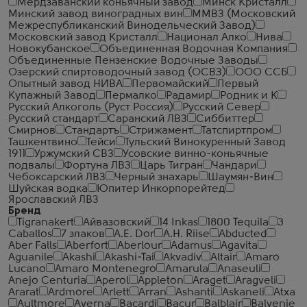
Мердзаванский коньячный завод
Минск Кристалл
Минский завод виноградных вин
ММВЗ (Московский
Межреспубликанский Винодельческий Завод)
Московский завод Кристалл
Национал Алко
Нива
Новокубанское
Объединенная Водочная Компания
Объединенные Пензенские Водочные Заводы
Озерский спиртоводочный завод (ОСВЗ)
ООО ССБ
Опытный завод НИВА
Первомайский
Первый
Купажный Завод
Пермалко
Радамир
Родник и К
Русский Алкоголь (Руст Россия)
Русский Север
Русский стандарт
Саранский ЛВЗ
Сиббиттер
Смирнов
Стандартъ
Стрижамент
Татспиртпром
Ташкентвино
Тейси
Тульский Винокуренный Завод
1911
Уржумский СВЗ
Усовские винно-коньячные
подвалы
Фортуна ЛВЗ
Царь Тигран
Чандари
Чебоксарский ЛВЗ
Черный знахарь
Шаумян-Вин
Шуйская водка
Юпитер Инкорпорейтед
Ярославский ЛВЗ
Бренд
Tigranakert
Айвазовский
14 Inkas
1800 Tequila
3
Caballos
7 злаков
A.E. Dor
A.H. Riise
Abducted
Aber Falls
Aberfort
Aberlour
Adamus
Agavita
Aguanile
Akashi
Akashi-Tai
Akvadiv
Altair
Amaro
Lucano
Amaro Montenegro
Amarula
Anaseuli
Anejo Centuria
Aperol
Appleton
Araget
Aragveli
Ararat
Ardmore
Arlett
Arran
Ashanti
Askaneli
Atxa
Aultmore
Averna
Bacardi
Bacur
Balblair
Balvenie