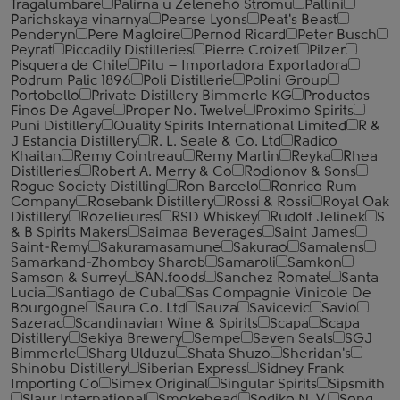
Tragalumbare
Palirna u Zeleneho Stromu
Pallini
Parichskaya vinarnya
Pearse Lyons
Peat's Beast
Penderyn
Pere Magloire
Pernod Ricard
Peter Busch
Peyrat
Piccadily Distilleries
Pierre Croizet
Pilzer
Pisquera de Chile
Pitu – Importadora Exportadora
Podrum Palic 1896
Poli Distillerie
Polini Group
Portobello
Private Distillery Bimmerle KG
Productos
Finos De Agave
Proper No. Twelve
Proximo Spirits
Puni Distillery
Quality Spirits International Limited
R &
J Estancia Distillery
R. L. Seale & Co. Ltd
Radico
Khaitan
Remy Cointreau
Remy Martin
Reyka
Rhea
Distilleries
Robert A. Merry & Co
Rodionov & Sons
Rogue Society Distilling
Ron Barcelo
Ronrico Rum
Company
Rosebank Distillery
Rossi & Rossi
Royal Oak
Distillery
Rozelieures
RSD Whiskey
Rudolf Jelinek
S
& B Spirits Makers
Saimaa Beverages
Saint James
Saint-Remy
Sakuramasamune
Sakurao
Samalens
Samarkand-Zhomboy Sharob
Samaroli
Samkon
Samson & Surrey
SAN.foods
Sanchez Romate
Santa
Lucia
Santiago de Cuba
Sas Compagnie Vinicole De
Bourgogne
Saura Co. Ltd
Sauza
Savicevic
Savio
Sazerac
Scandinavian Wine & Spirits
Scapa
Scapa
Distillery
Sekiya Brewery
Sempe
Seven Seals
SGJ
Bimmerle
Sharg Ulduzu
Shata Shuzo
Sheridan's
Shinobu Distillery
Siberian Express
Sidney Frank
Importing Co
Simex Original
Singular Spirits
Sipsmith