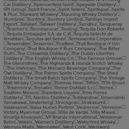
Slaur International
Smokehead
Sodiko N. V.
Song
Cai Distillery
Spencerfield Spirit
Speyside Distillery
SPI Group
Spirit France
Spirit Tellers
Spiritique
Spirits
& Plus
Starward Whiskey
Stauning Whisky Distillery
Stumbras
Suntory
Suntory Limited
Tahitian Import
Export
Talisker
Talisker Distillery
Tamdhu
Tanqueray
Teacher's
Tecnoazucar
Teeling
Tequila Don Roberto
Tequila Embajador S.A. de C.V
Tequila Selecto de
Amatitan
Tequilas del Senor
Terressentia Corporation
Tessendier
Tesseron
ThaiBev
That Boutique-Y Gin
Company
That Boutique-Y Rum Company
The Bitter
Truth
The Cotswolds Distillery
The Dublin Liberties
Distillery
The English Whisky Co.
The Famous Grouse
The Glenrothes
The Highlands & Islands Scotch Whisky
The Irishman
The Monaco Beverage Company
The
Owl Distillery
The Patron Spirits Company
The Shed
Distillery
The Small Batch Spirits Company
The Vintage
Malt Whisky Company
Thomas Hine
Tiffon
TOA Shuzo
Tobermory
Tomatin
Torino Distillati S.r.l.
Torres
Tradition Mexico
Travellers Liquors
Trois Freres
Distillery
TTL Nantou Distillery
Tullibardine
Umenishiki
Yamakawa
Underberg
Unicognac
Urakasumi
Valdespino
Valsa Nuovo Perlino
Vedrenne
Verveine
Victory Myanmar Group
Villa de Varda
Villa Massa
Vinarija Kovacevic
VP Brands International
Waldemar
Behn
Walsh
Warner's Distillery
Waterford Whisky
Wemyss Malts
Wenneker
West Cork
Westward