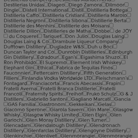
Destilerias Campeny
Destilerias Manuel Acha
Destilerias Unidas
Diageo
Diego Zamora
Dilmoor
Dingle
Distell International
Distil
Distilleria Bottega
Distilleria Caffo
Distilleria Cristiani
Distilleria Marolo
Distilleria Negroni
Distilleria Sibona
Distillerie Berta
Distillerie des Menhirs
Distillerie des Moisans
Distillerie Dillon
Distilleries de Matha
Dobbe
de JOY
du Coquerel
Tariquet
Don Julio
Douglas Laing
Douglas Laing & Co
Drambuie Liqueur Company
Dufftown Distillery
Dugladze W&S
Duh u Boci
Duncan Taylor and Co
Dunrobin Distilleries
Edinburgh
Gin Distillery
Edradour
Egan's
Eigashima Shuzo
El
Ron Prohibido
El Supremo
Element Irish Whiskey
Elephant Gin
Ethical
Fabrica de Tequilas Finos
Fauconnier
Fettercairn Distillery
Fifth Generation
Filliers
Finlandia Vodka Worldwide LTD
Fleischmann's
Fontagard
Franciacorta
Francis Abecassis
Frapin
Fratelli Averna
Fratelli Branca Distillerie
Fratelli
‎Francoli
Fraternity Spirits
Freihof
Fruko Schulz
G & J
Distillers
Gabriello Santoni
Gagliano Marcati
Gancia
GAS Familia
Gastronom
Gekkeikan
Gelas
Giacomo Sperone
Giarola Savem
Gin Mare
Glasgow
Whisky
Glasgow Whisky Limited
Glen Elgin
Glen
Garioch
Glen Moray Distillery
Glen Turner
Glencadam
Glendalough Distillery
Glendronach
Distillery
Glenfarclas Distillery
Glengoyne Distillery
Glenkinchie
Glenlivet
Glenmorangie
Glenmorangie