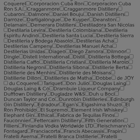
Coquerel
Corporacion Cuba Ron
Corporacion Cuba
Ron S.A.
Cragganmore
Cragganmore Distillery
Cubaron
Dalmore
Daniel Bouju
Danish Distillers
Darroze
Dartigalongue
De Kuyper
Deanston
Delamain
Demerara Distillers
Destiladora San Nicolas
Destilaria Levira
Destileria Colombiana
Destileria
Espiritu Andino
Destileria Santa Lucia
Destileria Sierra
Destileria y Bodega Abasolo
Destilerias Acha
Destilerias Campeny
Destilerias Manuel Acha
Destilerias Unidas
Diageo
Diego Zamora
Dilmoor
Dingle
Distell International
Distil
Distilleria Bottega
Distilleria Caffo
Distilleria Cristiani
Distilleria Marolo
Distilleria Negroni
Distilleria Sibona
Distillerie Berta
Distillerie des Menhirs
Distillerie des Moisans
Distillerie Dillon
Distilleries de Matha
Dobbe
de JOY
du Coquerel
Tariquet
Don Julio
Douglas Laing
Douglas Laing & Co
Drambuie Liqueur Company
Dufftown Distillery
Dugladze W&S
Duh u Boci
Duncan Taylor and Co
Dunrobin Distilleries
Edinburgh
Gin Distillery
Edradour
Egan's
Eigashima Shuzo
El
Ron Prohibido
El Supremo
Element Irish Whiskey
Elephant Gin
Ethical
Fabrica de Tequilas Finos
Fauconnier
Fettercairn Distillery
Fifth Generation
Filliers
Finlandia Vodka Worldwide LTD
Fleischmann's
Fontagard
Franciacorta
Francis Abecassis
Frapin
Fratelli Averna
Fratelli Branca Distillerie
Fratelli