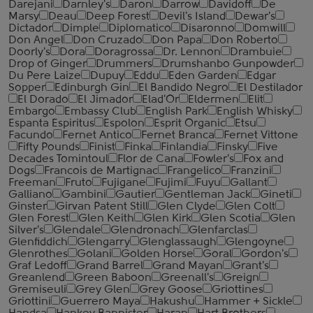
Darejani
Darnley's
Daron
Darrow
Davidoff
De
Marsy
Deau
Deep Forest
Devil's Island
Dewar's
Dictador
Dimple
Diplomatico
Disaronno
Domwill
Don Angel
Don Cruzado
Don Papa
Don Roberto
Doorly's
Dora
Doragrossa
Dr. Lennon
Drambuie
Drop of Ginger
Drummers
Drumshanbo Gunpowder
Du Pere Laize
Dupuy
Eddu
Eden Garden
Edgar
Sopper
Edinburgh Gin
El Bandido Negro
El Destilador
El Dorado
El Jimador
Elad'Or
Eldermen
Elit
Embargo
Embassy Club
English Park
English Whisky
Espanta Espiritus
Espolon
Esprit Organic
Etsu
Facundo
Fernet Antico
Fernet Branca
Fernet Vittone
Fifty Pounds
Finist
Finka
Finlandia
Finsky
Five
Decades Tomintoul
Flor de Cana
Fowler's
Fox and
Dogs
Francois de Martignac
Frangelico
Franzini
Freeman
Fruto
Fujigane
Fujimi
Fuyu
Gallant
Galliano
Gambini
Gautier
Gentleman Jack
Gineti
Ginster
Girvan Patent Still
Glen Clyde
Glen Colt
Glen Forest
Glen Keith
Glen Kirk
Glen Scotia
Glen
Silver's
Glendale
Glendronach
Glenfarclas
Glenfiddich
Glengarry
Glenglassaugh
Glengoyne
Glenrothes
Golani
Golden Horse
Goral
Gordon's
Graf Ledoff
Grand Barrel
Grand Mayan
Grant's
Greanlend
Green Baboon
Greenall's
Greign
Gremiseuli
Grey Glen
Grey Goose
Griottines
Griottini
Guerrero Maya
Hakushu
Hammer + Sickle