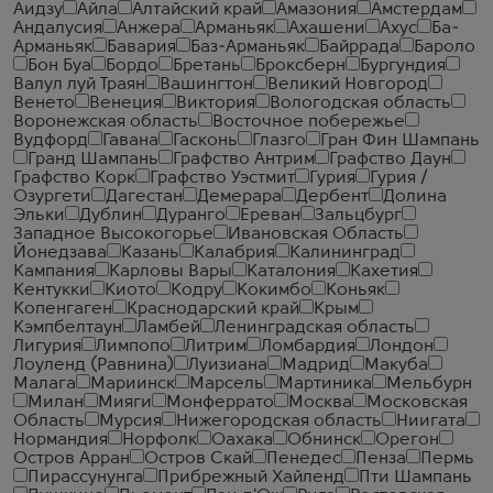
Аидзу
Айла
Алтайский край
Амазония
Амстердам
Андалусия
Анжера
Арманьяк
Ахашени
Ахус
Ба-
Арманьяк
Бавария
Баз-Арманьяк
Байррада
Бароло
Бон Буа
Бордо
Бретань
Броксберн
Бургундия
Валул луй Траян
Вашингтон
Великий Новгород
Венето
Венеция
Виктория
Вологодская область
Воронежская область
Восточное побережье
Вудфорд
Гавана
Гасконь
Глазго
Гран Фин Шампань
Гранд Шампань
Графство Антрим
Графство Даун
Графство Корк
Графство Уэстмит
Гурия
Гурия /
Озургети
Дагестан
Демерара
Дербент
Долина
Эльки
Дублин
Дуранго
Ереван
Зальцбург
Западное Высокогорье
Ивановская Область
Йонедзава
Казань
Калабрия
Калининград
Кампания
Карловы Вары
Каталония
Кахетия
Кентукки
Киото
Кодру
Кокимбо
Коньяк
Копенгаген
Краснодарский край
Крым
Кэмпбелтаун
Ламбей
Ленинградская область
Лигурия
Лимпопо
Литрим
Ломбардия
Лондон
Лоуленд (Равнина)
Луизиана
Мадрид
Макуба
Малага
Мариинск
Марсель
Мартиника
Мельбурн
Милан
Мияги
Монферрато
Москва
Московская
Область
Мурсия
Нижегородская область
Ниигата
Нормандия
Норфолк
Оахака
Обнинск
Орегон
Остров Арран
Остров Скай
Пенедес
Пенза
Пермь
Пирассунунга
Прибрежный Хайленд
Пти Шампань