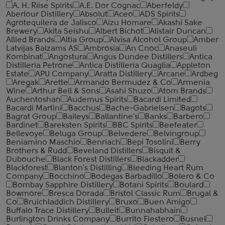
A. H. Riise Spirits
A.E. Dor Cognac
Aberfeldy
Aberlour Distillery
Absolut
Aceo
ADS Spirits
Agrotequilera de Jalisco
Aizu Homare
Akashi Sake
Brewery
Akita Seishu
Albert Bichot
Alistair Duncan
Allied Brands
Altia Group
Alvisa Alcohol Group
Amber
Latvijas Balzams AS
Ambrosia
An Cnoc
Anaseuli
Kombinat
Angostura
Angus Dundee Distillers
Antica
Distilleria Petrone
Antica Distilleria Quaglia
Appleton
Estate
APU Company
Aratta Distillery
Arcane
Ardbeg
Aregak
Arette
Armando Bermudez & Co
Armenia
Wine
Arthur Bell & Sons
Asahi Shuzo
Atom Brands
Auchentoshan
Audemus Spirits
Bacardi Limited
Bacardi Martini
Bacchus
Bache-Gabrielsen
Bagots
Bagrat Group
Baileys
Ballantine's
Banks
Barbero
Bardinet
Bareksten Spirits
BBC Spirits
Beefeater
Bellevoye
Beluga Group
Belvedere
Belvingroup
Beniamino Maschio
Benriach
Bepi Tosolini
Berry
Brothers & Rudd
Beveland Distillers
Bisquit &
Dubouche
Black Forest Distillers
Blackadder
Blackforest
Blanton's Distilling
Bleeding Heart Rum
Company
Bocchino
Bodegas Barbadillo
Bolero & Co
Bombay Sapphire Distillery
Botani Spirits
Boulard
Bowmore
Bresca Dorada
Bristol Classic Rum
Brugal &
Co
Bruichladdich Distillery
Bruxo
Buen Amigo
Buffalo Trace Distillery
Bulleit
Bunnahabhain
Burlington Drinks Company
Burrito Fiestero
Busnel