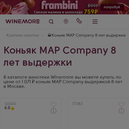
Крепкие напитки
🥃Коньяк MAP Company 8 лет выдержки
Коньяк MAP Company 8
лет выдержки
В каталоге винотеки Winemore вы можете купить по
цене от 1 071 ₽ коньяк MAP Company выдержкой 8 лет
в Москве.
Артикул
12004
Артикул
17383
5.0
Коньяк
Коньяк
Tigranakert XO в
Aivazovsky 8 Years Old
подарочной коробке
Производитель