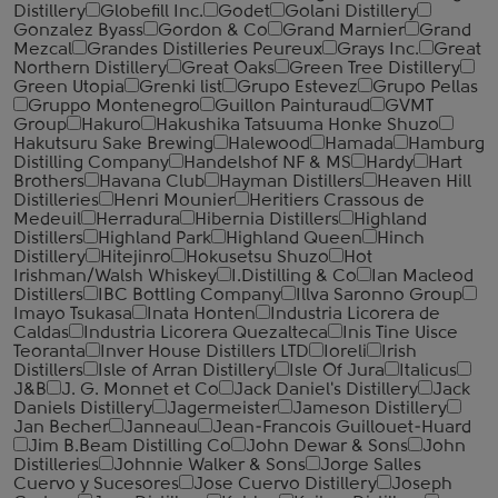
Distillery
Globefill Inc.
Godet
Golani Distillery
Gonzalez Byass
Gordon & Co
Grand Marnier
Grand
Mezcal
Grandes Distilleries Peureux
Grays Inc.
Great
Northern Distillery
Great Oaks
Green Tree Distillery
Green Utopia
Grenki list
Grupo Estevez
Grupo Pellas
Gruppo Montenegro
Guillon Painturaud
GVMT
Group
Hakuro
Hakushika Tatsuuma Honke Shuzo
Hakutsuru Sake Brewing
Halewood
Hamada
Hamburg
Distilling Company
Handelshof NF & MS
Hardy
Hart
Brothers
Havana Club
Hayman Distillers
Heaven Hill
Distilleries
Henri Mounier
Heritiers Crassous de
Medeuil
Herradura
Hibernia Distillers
Highland
Distillers
Highland Park
Highland Queen
Hinch
Distillery
Hitejinro
Hokusetsu Shuzo
Hot
Irishman/Walsh Whiskey
I.Distilling & Co
Ian Macleod
Distillers
IBC Bottling Company
Illva Saronno Group
Imayo Tsukasa
Inata Honten
Industria Licorera de
Caldas
Industria Licorera Quezalteca
Inis Tine Uisce
Teoranta
Inver House Distillers LTD
Ioreli
Irish
Distillers
Isle of Arran Distillery
Isle Of Jura
Italicus
J&B
J. G. Monnet et Co
Jack Daniel's Distillery
Jack
Daniels Distillery
Jagermeister
Jameson Distillery
Jan Becher
Janneau
Jean-Francois Guillouet-Huard
Jim B.Beam Distilling Co
John Dewar & Sons
John
Distilleries
Johnnie Walker & Sons
Jorge Salles
Cuervo y Sucesores
Jose Cuervo Distillery
Joseph