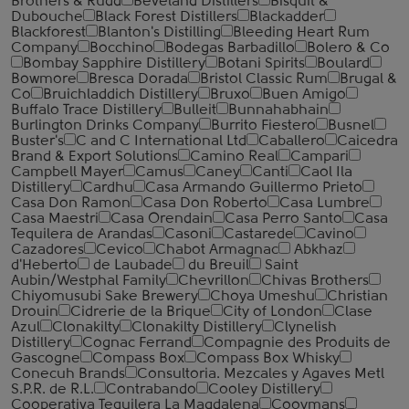
Brothers & Rudd
Beveland Distillers
Bisquit &
Dubouche
Black Forest Distillers
Blackadder
Blackforest
Blanton's Distilling
Bleeding Heart Rum
Company
Bocchino
Bodegas Barbadillo
Bolero & Co
Bombay Sapphire Distillery
Botani Spirits
Boulard
Bowmore
Bresca Dorada
Bristol Classic Rum
Brugal &
Co
Bruichladdich Distillery
Bruxo
Buen Amigo
Buffalo Trace Distillery
Bulleit
Bunnahabhain
Burlington Drinks Company
Burrito Fiestero
Busnel
Buster's
C and C International Ltd
Caballero
Caicedra
Brand & Export Solutions
Camino Real
Campari
Campbell Mayer
Camus
Caney
Canti
Caol Ila
Distillery
Cardhu
Casa Armando Guillermo Prieto
Casa Don Ramon
Casa Don Roberto
Casa Lumbre
Casa Maestri
Casa Orendain
Casa Perro Santo
Casa
Tequilera de Arandas
Casoni
Castarede
Cavino
Cazadores
Cevico
Chabot Armagnac
Abkhaz
d'Heberto
de Laubade
du Breuil
Saint
Aubin/Westphal Family
Chevrillon
Chivas Brothers
Chiyomusubi Sake Brewery
Choya Umeshu
Christian
Drouin
Cidrerie de la Brique
City of London
Clase
Azul
Clonakilty
Clonakilty Distillery
Clynelish
Distillery
Cognac Ferrand
Compagnie des Produits de
Gascogne
Compass Box
Compass Box Whisky
Conecuh Brands
Consultoria. Mezcales y Agaves Metl
S.P.R. de R.L.
Contrabando
Cooley Distillery
Cooperativa Tequilera La Magdalena
Cooymans