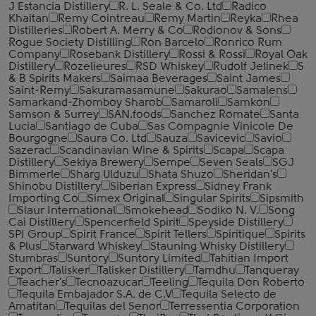
J Estancia Distillery
R. L. Seale & Co. Ltd
Radico
Khaitan
Remy Cointreau
Remy Martin
Reyka
Rhea
Distilleries
Robert A. Merry & Co
Rodionov & Sons
Rogue Society Distilling
Ron Barcelo
Ronrico Rum
Company
Rosebank Distillery
Rossi & Rossi
Royal Oak
Distillery
Rozelieures
RSD Whiskey
Rudolf Jelinek
S
& B Spirits Makers
Saimaa Beverages
Saint James
Saint-Remy
Sakuramasamune
Sakurao
Samalens
Samarkand-Zhomboy Sharob
Samaroli
Samkon
Samson & Surrey
SAN.foods
Sanchez Romate
Santa
Lucia
Santiago de Cuba
Sas Compagnie Vinicole De
Bourgogne
Saura Co. Ltd
Sauza
Savicevic
Savio
Sazerac
Scandinavian Wine & Spirits
Scapa
Scapa
Distillery
Sekiya Brewery
Sempe
Seven Seals
SGJ
Bimmerle
Sharg Ulduzu
Shata Shuzo
Sheridan's
Shinobu Distillery
Siberian Express
Sidney Frank
Importing Co
Simex Original
Singular Spirits
Sipsmith
Slaur International
Smokehead
Sodiko N. V.
Song
Cai Distillery
Spencerfield Spirit
Speyside Distillery
SPI Group
Spirit France
Spirit Tellers
Spiritique
Spirits
& Plus
Starward Whiskey
Stauning Whisky Distillery
Stumbras
Suntory
Suntory Limited
Tahitian Import
Export
Talisker
Talisker Distillery
Tamdhu
Tanqueray
Teacher's
Tecnoazucar
Teeling
Tequila Don Roberto
Tequila Embajador S.A. de C.V
Tequila Selecto de
Amatitan
Tequilas del Senor
Terressentia Corporation