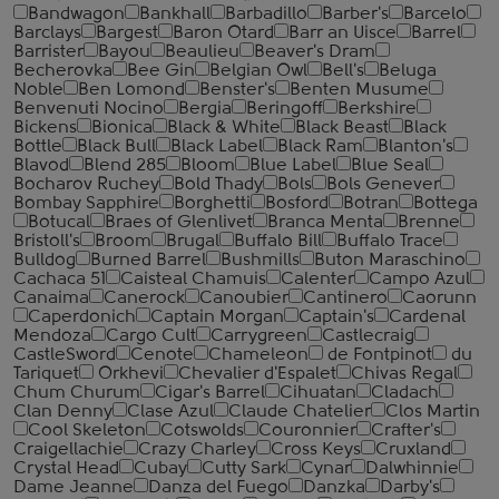
Bandwagon
Bankhall
Barbadillo
Barber's
Barcelo
Barclays
Bargest
Baron Otard
Barr an Uisce
Barrel
Barrister
Bayou
Beaulieu
Beaver's Dram
Becherovka
Bee Gin
Belgian Owl
Bell's
Beluga
Noble
Ben Lomond
Benster's
Benten Musume
Benvenuti Nocino
Bergia
Beringoff
Berkshire
Bickens
Bionica
Black & White
Black Beast
Black
Bottle
Black Bull
Black Label
Black Ram
Blanton's
Blavod
Blend 285
Bloom
Blue Label
Blue Seal
Bocharov Ruchey
Bold Thady
Bols
Bols Genever
Bombay Sapphire
Borghetti
Bosford
Botran
Bottega
Botucal
Braes of Glenlivet
Branca Menta
Brenne
Bristoll's
Broom
Brugal
Buffalo Bill
Buffalo Trace
Bulldog
Burned Barrel
Bushmills
Buton Maraschino
Cachaca 51
Caisteal Chamuis
Calenter
Campo Azul
Canaima
Canerock
Canoubier
Cantinero
Caorunn
Caperdonich
Captain Morgan
Captain's
Cardenal
Mendoza
Cargo Cult
Carrygreen
Castlecraig
CastleSword
Cenote
Chameleon
de Fontpinot
du
Tariquet
Orkhevi
Chevalier d'Espalet
Chivas Regal
Chum Churum
Cigar's Barrel
Cihuatan
Cladach
Clan Denny
Clase Azul
Claude Chatelier
Clos Martin
Cool Skeleton
Cotswolds
Couronnier
Crafter's
Craigellachie
Crazy Charley
Cross Keys
Cruxland
Crystal Head
Cubay
Cutty Sark
Cynar
Dalwhinnie
Dame Jeanne
Danza del Fuego
Danzka
Darby's