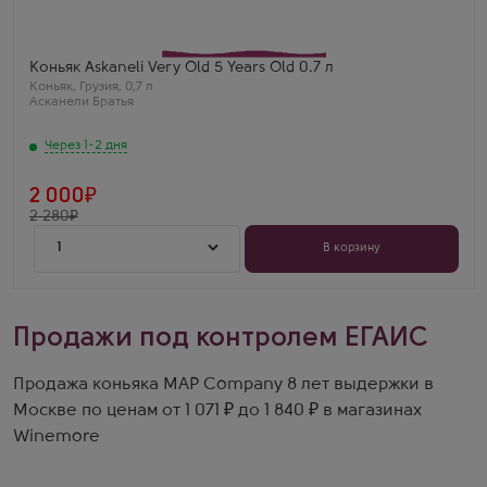
Производитель
Асканели Братья
Бренд
Askaneli
Регион
Коньяк Askaneli Very Old 5 Years Old 0.7 л
Кахетия
Коньяк
,
Грузия
,
0,7 л
Выдержка
Асканели Братья
5 лет
Через 1-2 дня
2 000
2 280
1
В корзину
Продажи под контролем ЕГАИС
Продажа коньяка MAP Company 8 лет выдержки в
Москве по ценам от 1 071 ₽ до 1 840 ₽ в магазинах
Winemore