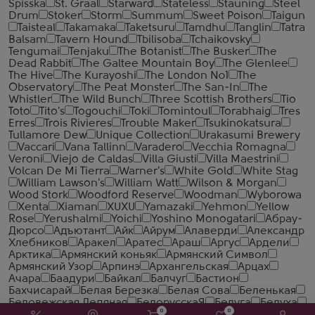
Spisska
St. Graal
Starward
Stateless
Stauning
Steel
Drum
Stoker
Storm
Summum
Sweet Poison
Taigun
Taisteal
Takamaka
Taketsuru
Tamdhu
Tanglin
Tatra
Balsam
Tavern Hound
Tbilisoba
Tchaikovsky
Tengumai
Tenjaku
The Botanist
The Busker
The
Dead Rabbit
The Galtee Mountain Boy
The Glenlee
The Hive
The Kurayoshi
The London №1
The
Observatory
The Peat Monster
The San-In
The
Whistler
The Wild Bunch
Three Scottish Brothers
Tio
Toto
Tito's
Togouchi
Toki
Tomintoul
Torabhaig
Tres
Erres
Trois Rivieres
Trouble Maker
Tsukinokatsura
Tullamore Dew
Unique Collection
Urakasumi Brewery
Vaccari
Vana Tallinn
Varadero
Vecchia Romagna
Veroni
Viejo de Caldas
Villa Giusti
Villa Maestrini
Volcan De Mi Tierra
Warner's
White Gold
White Stag
William Lawson's
William Watt
Wilson & Morgan
Wood Stork
Woodford Reserve
Woodman
Wyborowa
Xenta
Xiaman
XUXU
Yamazaki
Yehmon
Yellow
Rose
Yerushalmi
Yoichi
Yoshino Monogatari
Абрау-
Дюрсо
Адъютант
Айк
Айрум
Алаверди
Александр
Хлебников
Аракел
Аратес
Араш
Аргус
Ардели
Арктика
Армянский коньяк
Армянский Символ
Армянский Узор
Арпинэ
Архангельская
Арцах
Ачара
Баадури
Байкал
Балчуг
Бастион
Бахчисарай
Белая Березка
Белая Сова
Беленькая
Беловежская Ледяная
БелорусскаЯ
Белуга
Белуха
0
0