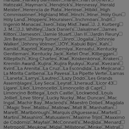
Handsa
Hankey Bannister
Haran
Hart Brothers
Hatozaki
Hayman's
Hendrick's
Hennessy
Herald
Meister
Herencia de Plata
Heriose
Hibiki
High
Commissioner
Highland Mist
Hinch
Hine
Holy Gun
Holy Land
Hoppers
Houraisen
Inchmoan
Indri
Ingenio Manacas
Iseo
Islay Mist
Iwai
J. J. Kurberg
J. M.
J.J. Whitley
Jack Daniel's
Jaisalmer
James
Kilton
Jameson
Jamie Stuart
Jan II
Jardin Fleury
Jim Beam
Jimmy Turner
Jinro
Jogaila
Johnnie
Walker
Johnny Volmer
JOY
Kabuki Bijin
Kah
Kamiki
Kapriol
Karpy
Kemlya
Kensatu
Kentucky
Gentleman
Kentucky Jack
Ketel One
Kilbeggan
Killepitsch
King Charles
Kiwi
Koskenkorva
Kraken
Kremlin Award
Kujira
Kujira Ryukyu
Kurai
Kvezani
Kvint
La Arenita
La Cruz
La Escondida
La Mejicana
La Morita Caribena
La Pavesa
La Pipette Verte
Lamas
Laneta
Larrys
Lautrec
Lazy Dodo
Les Grands
Assemblages
Ley Seca
Leyrat
Lheraud
Licor 43
Ligare
Liko
Limoncello
Limoncello di Capri
Limoncino Bottega
Loch Castle
Lockwood
Louis
Jolliet
Love Story
Lucky Nucky
Mac Duncan
Mac
Ingal
Machir Bay
Macleod's
Maestro Dobel
Magdala
Magic Tree
Malibu
Mallows
Malt B
Manhattan
Marett
Marlborough
Marquis d'Aguesseau
Martell
Martini
Masahiro
Matusalem
Maxime Trijol
Maxximo
de Codorniz
Mayfair
McConnell's
Medjida
Menard
Metropoli
Meukow
Midai
Millstone
Minke
Mistral