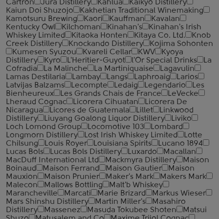
Cartron
Jura Distillery
Kahlua
Kaikyo Distillery
Kaiun Doi Shuzojo
Kakhetian Traditional Winemaking
Kamotsuru Brewing
Kaori
Kauffman
Kavalan
Kentucky Owl
Kilchoman
Kinahan's
Kinahan's Irish
Whiskey Limited
Kitaoka Honten
Kitaya Co. Ltd.
Knob
Creek Distillery
Knockando Distillery
Kojima Sohonten
Kumesen Syuzou
Kvareli Cellar
KWV
Kyoya
Distillery
Kyro
L'Heritier-Guyot
l'Or Special Drinks
La
Cofradia
La Malinche
La Martiniquaise
Lagavulin
Lamas Destilaria
Lambay
Langs
Laphroaig
Larios
Latvijas Balzams
Lecompte
Ledaig
Legendario
Les
Bienheureux
Les Grands Chais de France
LeVecke
Lheraud Cognac
Licorera Cihuatan
Licorera De
Nicaragua
Licores de Guatemala
Lillet
Linkwood
Distillery
Liuyang Goalong Liquor Distillery
Liviko
Loch Lomond Group
Locomotive 103
Lombard
Longmorn Distillery
Lost Irish Whiskey Limited
Lotte
Chilsung
Louis Royer
Louisiana Spirits
Lucano 1894
Lucas Bols
Lucas Bols Distillery
Luxardo
Macallan
MacDuff International Ltd
Mackmyra Distillery
Maison
Boinaud
Maison Ferrand
Maison Gautier
Maison
Mauxion
Maison Prunier
Maker's Mark
Makers Mark
Malecon
Mallows Bottling
Malt'b Whiskey
Marancheville
Marcati
Marie Brizard
Markus Wieser
Mars Shinshu Distillery
Martin Miller's
Masahiro
Distillery
Massenez
Masuda Tokubee Shoten
Matsui
Shuzo
Matusalem and Co
Maxime Trijol Cognac