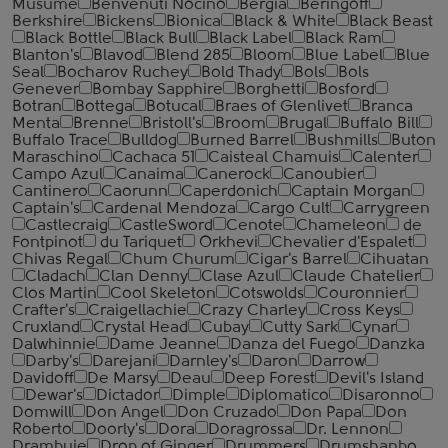
Musume
Benvenuti Nocino
Bergia
Beringoff
Berkshire
Bickens
Bionica
Black & White
Black Beast
Black Bottle
Black Bull
Black Label
Black Ram
Blanton's
Blavod
Blend 285
Bloom
Blue Label
Blue
Seal
Bocharov Ruchey
Bold Thady
Bols
Bols
Genever
Bombay Sapphire
Borghetti
Bosford
Botran
Bottega
Botucal
Braes of Glenlivet
Branca
Menta
Brenne
Bristoll's
Broom
Brugal
Buffalo Bill
Buffalo Trace
Bulldog
Burned Barrel
Bushmills
Buton
Maraschino
Cachaca 51
Caisteal Chamuis
Calenter
Campo Azul
Canaima
Canerock
Canoubier
Cantinero
Caorunn
Caperdonich
Captain Morgan
Captain's
Cardenal Mendoza
Cargo Cult
Carrygreen
Castlecraig
CastleSword
Cenote
Chameleon
de
Fontpinot
du Tariquet
Orkhevi
Chevalier d'Espalet
Chivas Regal
Chum Churum
Cigar's Barrel
Cihuatan
Cladach
Clan Denny
Clase Azul
Claude Chatelier
Clos Martin
Cool Skeleton
Cotswolds
Couronnier
Crafter's
Craigellachie
Crazy Charley
Cross Keys
Cruxland
Crystal Head
Cubay
Cutty Sark
Cynar
Dalwhinnie
Dame Jeanne
Danza del Fuego
Danzka
Darby's
Darejani
Darnley's
Daron
Darrow
Davidoff
De Marsy
Deau
Deep Forest
Devil's Island
Dewar's
Dictador
Dimple
Diplomatico
Disaronno
Domwill
Don Angel
Don Cruzado
Don Papa
Don
Roberto
Doorly's
Dora
Doragrossa
Dr. Lennon
Drambuie
Drop of Ginger
Drummers
Drumshanbo