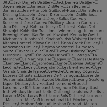
J&B
Jack Daniel's Distillery
Jack Daniels Distillery
Jagermeister
Jameson Distillery
Jan Becher
Janneau
Jean-Francois Guillouet-Huard
Jim B.Beam
Distilling Co
John Dewar & Sons
John Distilleries
Johnnie Walker & Sons
Jorge Salles Cuervo y
Sucesores
Jose Cuervo Distillery
Joseph Cartron
Jura Distillery
Kahlua
Kaikyo Distillery
Kaiun Doi
Shuzojo
Kakhetian Traditional Winemaking
Kamotsuru
Brewing
Kaori
Kauffman
Kavalan
Kentucky Owl
Kilchoman
Kinahan's
Kinahan's Irish Whiskey Limited
Kitaoka Honten
Kitaya Co. Ltd.
Knob Creek Distillery
Knockando Distillery
Kojima Sohonten
Kumesen
Syuzou
Kvareli Cellar
KWV
Kyoya Distillery
Kyro
L'Heritier-Guyot
l'Or Special Drinks
La Cofradia
La
Malinche
La Martiniquaise
Lagavulin
Lamas Destilaria
Lambay
Langs
Laphroaig
Larios
Latvijas Balzams
Lecompte
Ledaig
Legendario
Les Bienheureux
Les
Grands Chais de France
LeVecke
Lheraud Cognac
Licorera Cihuatan
Licorera De Nicaragua
Licores de
Guatemala
Lillet
Linkwood Distillery
Liuyang Goalong
Liquor Distillery
Liviko
Loch Lomond Group
Locomotive 103
Lombard
Longmorn Distillery
Lost
Irish Whiskey Limited
Lotte Chilsung
Louisiana Spirits
Lucano 1894
Lucas Bols
Lucas Bols Distillery
Luxardo
Macallan
MacDuff International Ltd
Mackmyra
Distillery
Maison Boinaud
Maison Ferrand
Maison