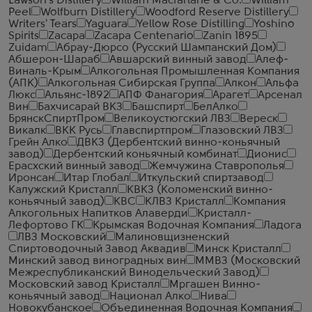
Lawson's Distillery
William Macfarlane & Co.
William
Peel
Wolfburn Distillery
Woodford Reserve Distillery
Writers' Tears
Yaguara
Yellow Rose Distilling
Yoshino
Spirits
Zacapa
Zacapa Centenario
Zanin 1895
Zuidam
Абрау-Дюрсо (Русский Шампанский Дом)
Абшерон-Шараб
Авшарский винный завод
Алеф-
Виналь-Крым
Алкогольная Промышленная Компания
(АПК)
Алкогольная Сибирская Группа
Алкон
Альфа
Люкс
Альянс-1892
АПФ Фанагория
Арагет
Арсенал
Вин
Бахчисарай ВКЗ
Башспирт
БелАлко
БрянскСпиртПром
Великоустюгский ЛВЗ
Вереск
Викалк
ВКК Русь
Главспиртпром
Глазовский ЛВЗ
Грейн Алко
ДВКЗ (Дербентский винно-коньячный
завод)
Дербентский коньячный комбинат
Дионис
Ерасхский винный завод
Жемчужина Ставрополья
Иронсан
Итар Глобал
Иткульский спиртзавод
Калужский Кристалл
КВКЗ (Коломенский винно-
коньячный завод)
КВС
КЛВЗ Кристалл
Компания
Алкогольных Напитков Алаверди
Кристалл-
Лефортово ГК
Крымская Водочная Компания
Ладога
ЛВЗ Московский
Малиновщизненский
Спиртоводочный Завод Аквадив
Минск Кристалл
Минский завод виноградных вин
ММВЗ (Московский
Межреспубликанский Винодельческий Завод)
Московский завод Кристалл
Мргашен Винно-
коньячный завод
Национал Алко
Нива
Новокубанское
Объединенная Водочная Компания