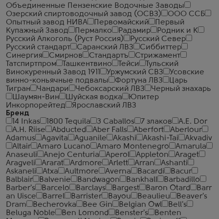
Объединенные Пензенские Водочные Заводы
Озерский спиртоводочный завод (ОСВЗ)
ООО ССБ
Опытный завод НИВА
Первомайский
Первый
Купажный Завод
Пермалко
Радамир
Родник и К
Русский Алкоголь (Руст Россия)
Русский Север
Русский стандарт
Саранский ЛВЗ
Сиббиттер
Синергия
Смирнов
Стандартъ
Стрижамент
Татспиртпром
Ташкентвино
Тейси
Тульский
Винокуренный Завод 1911
Уржумский СВЗ
Усовские
винно-коньячные подвалы
Фортуна ЛВЗ
Царь
Тигран
Чандари
Чебоксарский ЛВЗ
Черный знахарь
Шаумян-Вин
Шуйская водка
Юпитер
Инкорпорейтед
Ярославский ЛВЗ
Бренд
14 Inkas
1800 Tequila
3 Caballos
7 злаков
A.E. Dor
A.H. Riise
Abducted
Aber Falls
Aberfort
Aberlour
Adamus
Agavita
Aguanile
Akashi
Akashi-Tai
Akvadiv
Altair
Amaro Lucano
Amaro Montenegro
Amarula
Anaseuli
Anejo Centuria
Aperol
Appleton
Araget
Aragveli
Ararat
Ardmore
Arlett
Arran
Ashanti
Askaneli
Atxa
Aultmore
Averna
Bacardi
Bacur
Balblair
Balvenie
Bandwagon
Bankhall
Barbadillo
Barber's
Barcelo
Barclays
Bargest
Baron Otard
Barr
an Uisce
Barrel
Barrister
Bayou
Beaulieu
Beaver's
Dram
Becherovka
Bee Gin
Belgian Owl
Bell's
Beluga Noble
Ben Lomond
Benster's
Benten