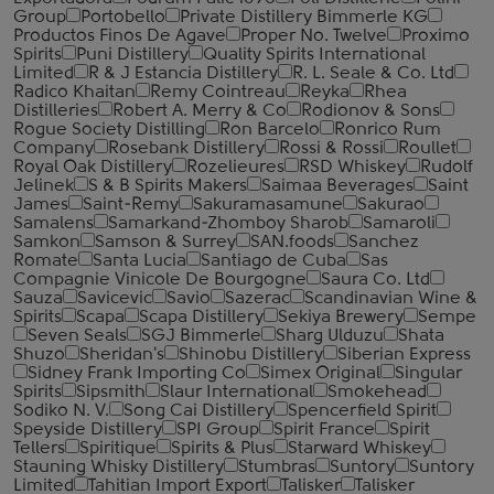
Group
Portobello
Private Distillery Bimmerle KG
Productos Finos De Agave
Proper No. Twelve
Proximo
Spirits
Puni Distillery
Quality Spirits International
Limited
R & J Estancia Distillery
R. L. Seale & Co. Ltd
Radico Khaitan
Remy Cointreau
Reyka
Rhea
Distilleries
Robert A. Merry & Co
Rodionov & Sons
Rogue Society Distilling
Ron Barcelo
Ronrico Rum
Company
Rosebank Distillery
Rossi & Rossi
Roullet
Royal Oak Distillery
Rozelieures
RSD Whiskey
Rudolf
Jelinek
S & B Spirits Makers
Saimaa Beverages
Saint
James
Saint-Remy
Sakuramasamune
Sakurao
Samalens
Samarkand-Zhomboy Sharob
Samaroli
Samkon
Samson & Surrey
SAN.foods
Sanchez
Romate
Santa Lucia
Santiago de Cuba
Sas
Compagnie Vinicole De Bourgogne
Saura Co. Ltd
Sauza
Savicevic
Savio
Sazerac
Scandinavian Wine &
Spirits
Scapa
Scapa Distillery
Sekiya Brewery
Sempe
Seven Seals
SGJ Bimmerle
Sharg Ulduzu
Shata
Shuzo
Sheridan's
Shinobu Distillery
Siberian Express
Sidney Frank Importing Co
Simex Original
Singular
Spirits
Sipsmith
Slaur International
Smokehead
Sodiko N. V.
Song Cai Distillery
Spencerfield Spirit
Speyside Distillery
SPI Group
Spirit France
Spirit
Tellers
Spiritique
Spirits & Plus
Starward Whiskey
Stauning Whisky Distillery
Stumbras
Suntory
Suntory
Limited
Tahitian Import Export
Talisker
Talisker