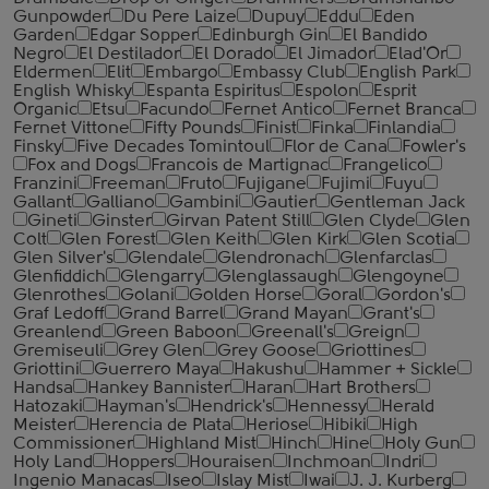
Gunpowder
Du Pere Laize
Dupuy
Eddu
Eden
Garden
Edgar Sopper
Edinburgh Gin
El Bandido
Negro
El Destilador
El Dorado
El Jimador
Elad'Or
Eldermen
Elit
Embargo
Embassy Club
English Park
English Whisky
Espanta Espiritus
Espolon
Esprit
Organic
Etsu
Facundo
Fernet Antico
Fernet Branca
Fernet Vittone
Fifty Pounds
Finist
Finka
Finlandia
Finsky
Five Decades Tomintoul
Flor de Cana
Fowler's
Fox and Dogs
Francois de Martignac
Frangelico
Franzini
Freeman
Fruto
Fujigane
Fujimi
Fuyu
Gallant
Galliano
Gambini
Gautier
Gentleman Jack
Gineti
Ginster
Girvan Patent Still
Glen Clyde
Glen
Colt
Glen Forest
Glen Keith
Glen Kirk
Glen Scotia
Glen Silver's
Glendale
Glendronach
Glenfarclas
Glenfiddich
Glengarry
Glenglassaugh
Glengoyne
Glenrothes
Golani
Golden Horse
Goral
Gordon's
Graf Ledoff
Grand Barrel
Grand Mayan
Grant's
Greanlend
Green Baboon
Greenall's
Greign
Gremiseuli
Grey Glen
Grey Goose
Griottines
Griottini
Guerrero Maya
Hakushu
Hammer + Sickle
Handsa
Hankey Bannister
Haran
Hart Brothers
Hatozaki
Hayman's
Hendrick's
Hennessy
Herald
Meister
Herencia de Plata
Heriose
Hibiki
High
Commissioner
Highland Mist
Hinch
Hine
Holy Gun
Holy Land
Hoppers
Houraisen
Inchmoan
Indri
Ingenio Manacas
Iseo
Islay Mist
Iwai
J. J. Kurberg