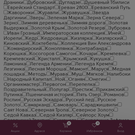
Драники
Дубровский
Дугладзе
Душевный Тбилиси
Еврейский Стандарт
Ереван 2800
Ереванский Путь
Жаворонки
Журавли
Журавушка
Звезда
Даргинии
Зверь
Зеленая Марка
Зерна Севера
Зерно
Зимняя деревенька
Зимняя дорога
Золотая
Выдержка
Золотой Крым
Золотой Резерв
Зубровка
Иван Грозный
Императорская коллекция
Иней
Иорели
Кедр
Кедровица
Кизлярка
Кизлярский
Киновский
Коктебель
Коллекция Вин Александрова
Командирский
Коноплянка
Контрабанда
Корюшка
Косогоров Самогон
Кочари
Кремлевка
Кремлевский
Кристалл
Крымский
Кукушка
Ламоника
Легенда Армении
Легенда Кремля
Лезгинка
Лесная Мороша
Мамонт
Маруся
Медная
лошадка
Методъ
Мурава
Муш
Мягков
Налибоки
Народный Капитал
Ной
Оганян
Онегин
Органикмастер
Первогон
Перепелка
Поздравительный
Полугар
Престиж
Прикамский
Путинка
Пшеничная история
Пять Озер
Романов
Рослин
Русская Эскадра
Русский лед
Русское
Золото
Самарканд
Самоваръ
Сараджишвили
Саят Нова
Северная Тропа
Северное Золото
Седой Кавказ
Седой Кизляр
Сейлорс Хоум
Славянский Трактир
Смирновъ
Сокровище Тифлиса
0
0
Солодовая Ярмарка
Солодовня
Спельта
Старая
Москва
Старейшина
Старка
Старый Кахети
Акции
Адреса
Корзина
Избранное
Вход