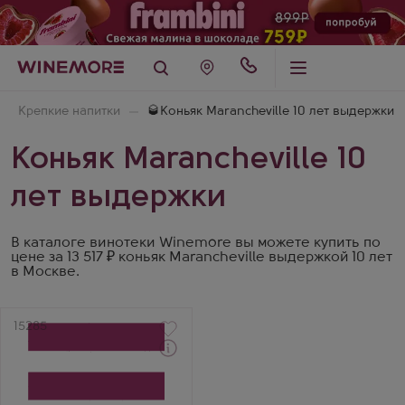
Крепкие напитки
🥃Коньяк Marancheville 10 лет выдержки
Коньяк Marancheville 10
лет выдержки
В каталоге винотеки Winemore вы можете купить по
цене за 13 517 ₽ коньяк Marancheville выдержкой 10 лет
в Москве.
Артикул
15285
Через 1-2 дня
Коньяк
Мараншевиль 10 Лет
Коньяк Гранд Шампань