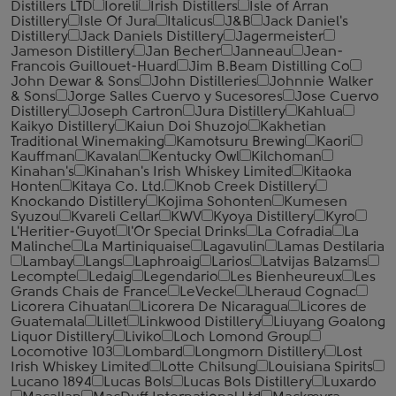
Distillers LTD
Ioreli
Irish Distillers
Isle of Arran
Distillery
Isle Of Jura
Italicus
J&B
Jack Daniel's
Distillery
Jack Daniels Distillery
Jagermeister
Jameson Distillery
Jan Becher
Janneau
Jean-
Francois Guillouet-Huard
Jim B.Beam Distilling Co
John Dewar & Sons
John Distilleries
Johnnie Walker
& Sons
Jorge Salles Cuervo y Sucesores
Jose Cuervo
Distillery
Joseph Cartron
Jura Distillery
Kahlua
Kaikyo Distillery
Kaiun Doi Shuzojo
Kakhetian
Traditional Winemaking
Kamotsuru Brewing
Kaori
Kauffman
Kavalan
Kentucky Owl
Kilchoman
Kinahan's
Kinahan's Irish Whiskey Limited
Kitaoka
Honten
Kitaya Co. Ltd.
Knob Creek Distillery
Knockando Distillery
Kojima Sohonten
Kumesen
Syuzou
Kvareli Cellar
KWV
Kyoya Distillery
Kyro
L'Heritier-Guyot
l'Or Special Drinks
La Cofradia
La
Malinche
La Martiniquaise
Lagavulin
Lamas Destilaria
Lambay
Langs
Laphroaig
Larios
Latvijas Balzams
Lecompte
Ledaig
Legendario
Les Bienheureux
Les
Grands Chais de France
LeVecke
Lheraud Cognac
Licorera Cihuatan
Licorera De Nicaragua
Licores de
Guatemala
Lillet
Linkwood Distillery
Liuyang Goalong
Liquor Distillery
Liviko
Loch Lomond Group
Locomotive 103
Lombard
Longmorn Distillery
Lost
Irish Whiskey Limited
Lotte Chilsung
Louisiana Spirits
Lucano 1894
Lucas Bols
Lucas Bols Distillery
Luxardo