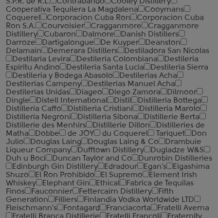
S.P.R. de R.L.
Contrabando
Cooley Distillery
Cooperativa Tequilera La Magdalena
Cooymans
Coquerel
Corporacion Cuba Ron
Corporacion Cuba
Ron S.A.
Courvoisier
Cragganmore
Cragganmore
Distillery
Cubaron
Dalmore
Danish Distillers
Darroze
Dartigalongue
De Kuyper
Deanston
Delamain
Demerara Distillers
Destiladora San Nicolas
Destilaria Levira
Destileria Colombiana
Destileria
Espiritu Andino
Destileria Santa Lucia
Destileria Sierra
Destileria y Bodega Abasolo
Destilerias Acha
Destilerias Campeny
Destilerias Manuel Acha
Destilerias Unidas
Diageo
Diego Zamora
Dilmoor
Dingle
Distell International
Distil
Distilleria Bottega
Distilleria Caffo
Distilleria Cristiani
Distilleria Marolo
Distilleria Negroni
Distilleria Sibona
Distillerie Berta
Distillerie des Menhirs
Distillerie Dillon
Distilleries de
Matha
Dobbe
de JOY
du Coquerel
Tariquet
Don
Julio
Douglas Laing
Douglas Laing & Co
Drambuie
Liqueur Company
Dufftown Distillery
Dugladze W&S
Duh u Boci
Duncan Taylor and Co
Dunrobin Distilleries
Edinburgh Gin Distillery
Edradour
Egan's
Eigashima
Shuzo
El Ron Prohibido
El Supremo
Element Irish
Whiskey
Elephant Gin
Ethical
Fabrica de Tequilas
Finos
Fauconnier
Fettercairn Distillery
Fifth
Generation
Filliers
Finlandia Vodka Worldwide LTD
Fleischmann's
Fontagard
Franciacorta
Fratelli Averna
Fratelli Branca Distillerie
Fratelli ‎Francoli
Fraternity