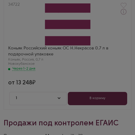
Артикул
34722
Через 1-2 дня
Коньяк
N.Nekrasov в подарочной коробке
Производитель
Новокубанское
Регион
Краснодарский край
Коньяк Российский коньяк ОС Н.Некрасов 0.7 л в
подарочной упаковке
Коньяк
,
Россия
,
0,7 л
Новокубанское
Через 1-2 дня
от 13 248
1
В корзину
Продажи под контролем ЕГАИС