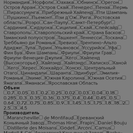
Нормандия
Норфолк
Оахака
Обнинск
Орегон
Остров Арран
Остров Скай
Пенедес
Пенза
Пермь
Пирассунунга
Прибрежный Хайленд
Пти Шампань
Пушкино
Пьемонт
Пэи д'Ож
Рига
Ростовская
область
Роэро
Сан-Паулу
Санкт-Петербург
Сардиния
Сидзуока
Сицилия
Скай
Спейсайд
Ставрополь
Ставропольский край
Страна Басков
Таманский полуостров
Ташкент
Теннесси
Тоскана
Треббьяно ди Романья
Тревизо
Трентино-Альто
Адидже
Тула
Турин
Ульяновск
Уссурийск
Уфа
Фин Буа
Фин Шампань
Фриули
Фриули Грав
Фриули-Венеция-Джулия
Хёго
Хайленд
(Высокогорье)
Хайлэнд
Хайлэндс
Халиско
Ханой
Хего
Херес
Хоккайдо
Хонсю
Центральный
Отаго
Цинандали
Шаранта
Эдинбург
Эмилия-
Романья
Эхиме
Южная Каролина
Южная Осетия
Ямагата
Яманаси
Ярославская Область
Объем
0.7
0.05
0.1
0.2
0.25
0.02
0.03
0.04
0.18
0.285
0.3
0.35
0.36
0.375
0.4
0.44
0.45
0.5
0.64
0.72
0.75
0.85
0.9
1
1.45
1.5
1.75
1.8
18
2
2.5
3
4.5
Производитель
Marancheville
de Montifaud
Ереванский
Коньячный Завод
Thomas Hine
Frapin
Daniel Bouju
Distillerie des Moisans
Godet
Arcon
Camus