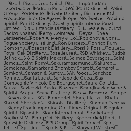
Pilzer
Pisquera de Chile
Pitu – Importadora
Exportadora
Podrum Palic 1896
Poli Distillerie
Polini
Group
Portobello
Private Distillery Bimmerle KG
Productos Finos De Agave
Proper No. Twelve
Proximo
Spirits
Puni Distillery
Quality Spirits International
Limited
R & J Estancia Distillery
R. L. Seale & Co. Ltd
Radico Khaitan
Remy Cointreau
Reyka
Rhea
Distilleries
Robert A. Merry & Co
Rodionov & Sons
Rogue Society Distilling
Ron Barcelo
Ronrico Rum
Company
Rosebank Distillery
Rossi & Rossi
Roullet
Royal Oak Distillery
Rozelieures
RSD Whiskey
Rudolf
Jelinek
S & B Spirits Makers
Saimaa Beverages
Saint
James
Saint-Remy
Sakuramasamune
Sakurao
Samalens
Samarkand-Zhomboy Sharob
Samaroli
Samkon
Samson & Surrey
SAN.foods
Sanchez
Romate
Santa Lucia
Santiago de Cuba
Sas
Compagnie Vinicole De Bourgogne
Saura Co. Ltd
Sauza
Savicevic
Savio
Sazerac
Scandinavian Wine &
Spirits
Scapa
Scapa Distillery
Sekiya Brewery
Sempe
Seven Seals
SGJ Bimmerle
Sharg Ulduzu
Shata
Shuzo
Sheridan's
Shinobu Distillery
Siberian Express
Sidney Frank Importing Co
Simex Original
Singular
Spirits
Sipsmith
Slaur International
Smokehead
Sodiko N. V.
Song Cai Distillery
Spencerfield Spirit
Speyside Distillery
SPI Group
Spirit France
Spirit
Tellers
Spiritique
Spirits & Plus
Starward Whiskey