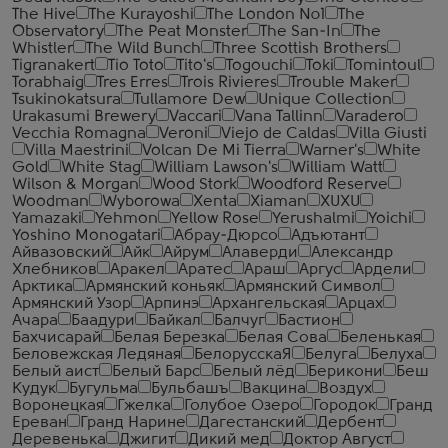
The Hive
The Kurayoshi
The London №1
The
Observatory
The Peat Monster
The San-In
The
Whistler
The Wild Bunch
Three Scottish Brothers
Tigranakert
Tio Toto
Tito's
Togouchi
Toki
Tomintoul
Torabhaig
Tres Erres
Trois Rivieres
Trouble Maker
Tsukinokatsura
Tullamore Dew
Unique Collection
Urakasumi Brewery
Vaccari
Vana Tallinn
Varadero
Vecchia Romagna
Veroni
Viejo de Caldas
Villa Giusti
Villa Maestrini
Volcan De Mi Tierra
Warner's
White
Gold
White Stag
William Lawson's
William Watt
Wilson & Morgan
Wood Stork
Woodford Reserve
Woodman
Wyborowa
Xenta
Xiaman
XUXU
Yamazaki
Yehmon
Yellow Rose
Yerushalmi
Yoichi
Yoshino Monogatari
Абрау-Дюрсо
Адъютант
Айвазовский
Айк
Айрум
Алаверди
Александр
Хлебников
Аракел
Аратес
Араш
Аргус
Ардели
Арктика
Армянский коньяк
Армянский Символ
Армянский Узор
Арпинэ
Архангельская
Арцах
Ачара
Баадури
Байкал
Балчуг
Бастион
Бахчисарай
Белая Березка
Белая Сова
Беленькая
Беловежская Ледяная
БелорусскаЯ
Белуга
Белуха
Белый аист
Белый Барс
Белый лёд
Берикони
Беш
Кудук
Бугульма
Бульбашъ
Вакцина
Воздух
Воронецкая
Гжелка
Голубое Озеро
Городок
Гранд
Ереван
Гранд Нарине
Дагестанский
Дербент
Деревенька
Джигит
Дикий мед
Доктор Август