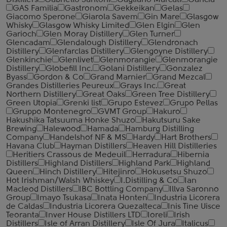
Distillers
Gabriello Santoni
Gagliano Marcati
Gancia
GAS Familia
Gastronom
Gekkeikan
Gelas
Giacomo Sperone
Giarola Savem
Gin Mare
Glasgow
Whisky
Glasgow Whisky Limited
Glen Elgin
Glen
Garioch
Glen Moray Distillery
Glen Turner
Glencadam
Glendalough Distillery
Glendronach
Distillery
Glenfarclas Distillery
Glengoyne Distillery
Glenkinchie
Glenlivet
Glenmorangie
Glenmorangie
Distillery
Globefill Inc.
Golani Distillery
Gonzalez
Byass
Gordon & Co
Grand Marnier
Grand Mezcal
Grandes Distilleries Peureux
Grays Inc.
Great
Northern Distillery
Great Oaks
Green Tree Distillery
Green Utopia
Grenki list
Grupo Estevez
Grupo Pellas
Gruppo Montenegro
GVMT Group
Hakuro
Hakushika Tatsuuma Honke Shuzo
Hakutsuru Sake
Brewing
Halewood
Hamada
Hamburg Distilling
Company
Handelshof NF & MS
Hardy
Hart Brothers
Havana Club
Hayman Distillers
Heaven Hill Distilleries
Heritiers Crassous de Medeuil
Herradura
Hibernia
Distillers
Highland Distillers
Highland Park
Highland
Queen
Hinch Distillery
Hitejinro
Hokusetsu Shuzo
Hot Irishman/Walsh Whiskey
I.Distilling & Co
Ian
Macleod Distillers
IBC Bottling Company
Illva Saronno
Group
Imayo Tsukasa
Inata Honten
Industria Licorera
de Caldas
Industria Licorera Quezalteca
Inis Tine Uisce
Teoranta
Inver House Distillers LTD
Ioreli
Irish
Distillers
Isle of Arran Distillery
Isle Of Jura
Italicus