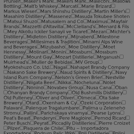
Prunier
Maker's Mark
Makers Mark
Malecon
Mallows
Bottling
Malt'b Whiskey
Marcati
Marie Brizard
Markus Wieser
Mars Shinshu Distillery
Martin Miller's
Masahiro Distillery
Massenez
Masuda Tokubee Shoten
Matsui Shuzo
Matusalem and Co
Maximus
Mayfair
Brands
Mazzetti d'Altavilla
McClelland's
Menard & Fils
Mey Alkollu Ickiler Sanayii ve Ticaret
Mezan
Michter's
Distillery
Midleton Distillery
Mijnaberd
Milestone
Beverages
Millesimes & Tradition
Minami Alps Wine
and Beverages
Mizubasho
Moe Distillery
Moet
Hennessy
Molinari
Monin
Mossburn
Mossburn
Distillery
Mount Gay
Mozart Distillerie
Mrganush
Muirhead's
Muller de Bebidas
MV Group
Myokoshuzo Co. Ltd.
Nagai
Nahapet Brandy Company
Nakano Sake Brewery
Naud Spirits & Distillery
Navy
Island Rum Company
Nelson's Green Brier
Nestville
Distillery
Niigata Beer
Nikka
Nocheluna
Nolet
Distillery
Nonino
Novabev Group
Nusa Cana
Oban
Ohanyan Brandy Company
Old Bushmills Distillery
Old Pulteney
Oliver and Oliver
Olmeca
Ota Sake
Brewery
Otard
Oxenham & Cy
Ozeki Corporation
Palavani
Palenque Tragalumbare
Palirna u Zeleneho
Stromu
Pallini
Parichskaya vinarnya
Pearse Lyons
Peat's Beast
Penderyn
Pere Magloire
Pernod Ricard
Peter Busch
Peyrat
Piccadily Distilleries
Pierre Croizet
Pilzer
Pisquera de Chile
Pitu – Importadora
Exportadora
Podrum Palic 1896
Poli Distillerie
Polini