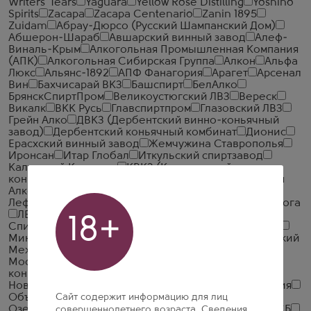
Writers' Tears
Yaguara
Yellow Rose Distilling
Yoshino
Spirits
Zacapa
Zacapa Centenario
Zanin 1895
Zuidam
Абрау-Дюрсо (Русский Шампанский Дом)
Абшерон-Шараб
Авшарский винный завод
Алеф-
Виналь-Крым
Алкогольная Промышленная Компания
(АПК)
Алкогольная Сибирская Группа
Алкон
Альфа
Люкс
Альянс-1892
АПФ Фанагория
Арагет
Арсенал
Вин
Бахчисарай ВКЗ
Башспирт
БелАлко
БрянскСпиртПром
Великоустюгский ЛВЗ
Вереск
Викалк
ВКК Русь
Главспиртпром
Глазовский ЛВЗ
Грейн Алко
ДВКЗ (Дербентский винно-коньячный
завод)
Дербентский коньячный комбинат
Дионис
Ерасхский винный завод
Жемчужина Ставрополья
Иронсан
Итар Глобал
Иткульский спиртзавод
Калужский Кристалл
КВКЗ (Коломенский винно-
коньячный завод)
КВС
КЛВЗ Кристалл
Компания
Алкогольных Напитков Алаверди
Кристалл-
Лефортово ГК
Крымская Водочная Компания
Ладога
ЛВЗ Московский
Малиновщизненский
18+
Спиртоводочный Завод Аквадив
Минск Кристалл
Минский завод виноградных вин
ММВЗ (Московский
Межреспубликанский Винодельческий Завод)
Московский завод Кристалл
Мргашен Винно-
коньячный завод
Национал Алко
Нива
Новокубанское
Объединенная Водочная Компания
Объединенные Пензенские Водочные Заводы
Сайт содержит информацию для лиц
Озерский спиртоводочный завод (ОСВЗ)
ООО ССБ
совершеннолетнего возраста. Сведения,