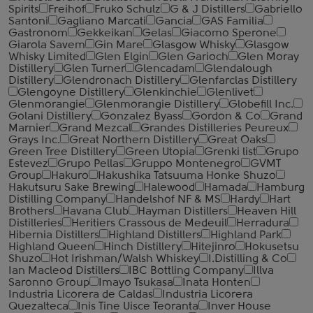
Spirits
Freihof
Fruko Schulz
G & J Distillers
Gabriello
Santoni
Gagliano Marcati
Gancia
GAS Familia
Gastronom
Gekkeikan
Gelas
Giacomo Sperone
Giarola Savem
Gin Mare
Glasgow Whisky
Glasgow
Whisky Limited
Glen Elgin
Glen Garioch
Glen Moray
Distillery
Glen Turner
Glencadam
Glendalough
Distillery
Glendronach Distillery
Glenfarclas Distillery
Glengoyne Distillery
Glenkinchie
Glenlivet
Glenmorangie
Glenmorangie Distillery
Globefill Inc.
Golani Distillery
Gonzalez Byass
Gordon & Co
Grand
Marnier
Grand Mezcal
Grandes Distilleries Peureux
Grays Inc.
Great Northern Distillery
Great Oaks
Green Tree Distillery
Green Utopia
Grenki list
Grupo
Estevez
Grupo Pellas
Gruppo Montenegro
GVMT
Group
Hakuro
Hakushika Tatsuuma Honke Shuzo
Hakutsuru Sake Brewing
Halewood
Hamada
Hamburg
Distilling Company
Handelshof NF & MS
Hardy
Hart
Brothers
Havana Club
Hayman Distillers
Heaven Hill
Distilleries
Heritiers Crassous de Medeuil
Herradura
Hibernia Distillers
Highland Distillers
Highland Park
Highland Queen
Hinch Distillery
Hitejinro
Hokusetsu
Shuzo
Hot Irishman/Walsh Whiskey
I.Distilling & Co
Ian Macleod Distillers
IBC Bottling Company
Illva
Saronno Group
Imayo Tsukasa
Inata Honten
Industria Licorera de Caldas
Industria Licorera
Quezalteca
Inis Tine Uisce Teoranta
Inver House