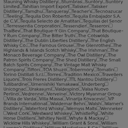
Stauning Whisky Distillery
Stumbras
Suntory
Suntory
Limited
Tahitian Import Export
Talisker
Talisker
Distillery
Tamdhu
Tanqueray
Teacher's
Tecnoazucar
Teeling
Tequila Don Roberto
Tequila Embajador S.A.
de C.V
Tequila Selecto de Amatitan
Tequilas del Senor
Terressentia Corporation
Tessendier
Tesseron
ThaiBev
That Boutique-Y Gin Company
That Boutique-
Y Rum Company
The Bitter Truth
The Cotswolds
Distillery
The Dublin Liberties Distillery
The English
Whisky Co.
The Famous Grouse
The Glenrothes
The
Highlands & Islands Scotch Whisky
The Irishman
The
Monaco Beverage Company
The Owl Distillery
The
Patron Spirits Company
The Shed Distillery
The Small
Batch Spirits Company
The Vintage Malt Whisky
Company
Tiffon
TOA Shuzo
Tobermory
Tomatin
Torino Distillati S.r.l.
Torres
Tradition Mexico
Travellers
Liquors
Trois Freres Distillery
TTL Nantou Distillery
Tullibardine
Umenishiki Yamakawa
Underberg
Unicognac
Urakasumi
Valdespino
Valsa Nuovo
Perlino
Vedrenne
Verveine
Victory Myanmar Group
Villa de Varda
Villa Massa
Vinarija Kovacevic
VP
Brands International
Waldemar Behn
Walsh
Warner's
Distillery
Waterford Whisky
Wemyss Malts
Wenneker
West Cork
Westward Whiskey
WhistlePig
White
Horse Distillers
Whitley Neill
Whyte & Mackay
Wicklow Hills Whiskey
William Grant & Sons
William