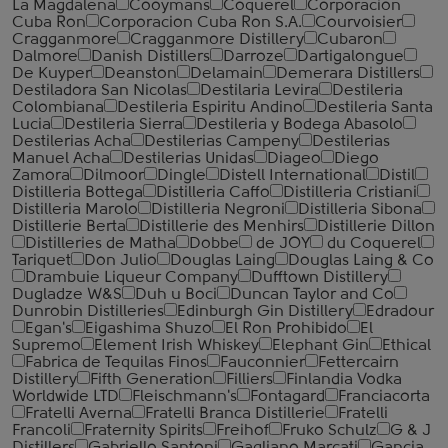
La Magdalena
Cooymans
Coquerel
Corporacion
Cuba Ron
Corporacion Cuba Ron S.A.
Courvoisier
Cragganmore
Cragganmore Distillery
Cubaron
Dalmore
Danish Distillers
Darroze
Dartigalongue
De Kuyper
Deanston
Delamain
Demerara Distillers
Destiladora San Nicolas
Destilaria Levira
Destileria
Colombiana
Destileria Espiritu Andino
Destileria Santa
Lucia
Destileria Sierra
Destileria y Bodega Abasolo
Destilerias Acha
Destilerias Campeny
Destilerias
Manuel Acha
Destilerias Unidas
Diageo
Diego
Zamora
Dilmoor
Dingle
Distell International
Distil
Distilleria Bottega
Distilleria Caffo
Distilleria Cristiani
Distilleria Marolo
Distilleria Negroni
Distilleria Sibona
Distillerie Berta
Distillerie des Menhirs
Distillerie Dillon
Distilleries de Matha
Dobbe
de JOY
du Coquerel
Tariquet
Don Julio
Douglas Laing
Douglas Laing & Co
Drambuie Liqueur Company
Dufftown Distillery
Dugladze W&S
Duh u Boci
Duncan Taylor and Co
Dunrobin Distilleries
Edinburgh Gin Distillery
Edradour
Egan's
Eigashima Shuzo
El Ron Prohibido
El
Supremo
Element Irish Whiskey
Elephant Gin
Ethical
Fabrica de Tequilas Finos
Fauconnier
Fettercairn
Distillery
Fifth Generation
Filliers
Finlandia Vodka
Worldwide LTD
Fleischmann's
Fontagard
Franciacorta
Fratelli Averna
Fratelli Branca Distillerie
Fratelli
‎Francoli
Fraternity Spirits
Freihof
Fruko Schulz
G & J