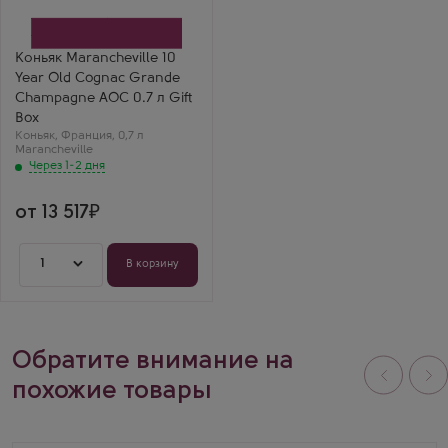
AOC в подарочной
коробке
Производитель
Marancheville
Коньяк Marancheville 10
Регион
Year Old Cognac Grande
Гранд Шампань, Коньяк
Выдержка
Champagne AOC 0.7 л Gift
10 лет
Box
Коньяк
,
Франция
,
0,7 л
Marancheville
Через 1-2 дня
от 13 517
1
В корзину
Обратите внимание на
похожие товары