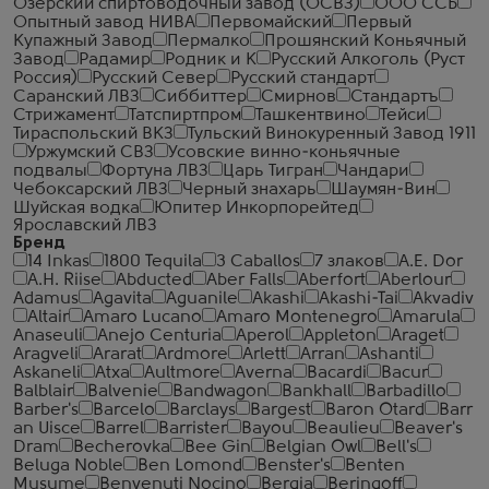
Озерский спиртоводочный завод (ОСВЗ)
ООО ССБ
Опытный завод НИВА
Первомайский
Первый
Купажный Завод
Пермалко
Прошянский Коньячный
Завод
Радамир
Родник и К
Русский Алкоголь (Руст
Россия)
Русский Север
Русский стандарт
Саранский ЛВЗ
Сиббиттер
Смирнов
Стандартъ
Стрижамент
Татспиртпром
Ташкентвино
Тейси
Тираспольский ВКЗ
Тульский Винокуренный Завод 1911
Уржумский СВЗ
Усовские винно-коньячные
подвалы
Фортуна ЛВЗ
Царь Тигран
Чандари
Чебоксарский ЛВЗ
Черный знахарь
Шаумян-Вин
Шуйская водка
Юпитер Инкорпорейтед
Ярославский ЛВЗ
Бренд
14 Inkas
1800 Tequila
3 Caballos
7 злаков
A.E. Dor
A.H. Riise
Abducted
Aber Falls
Aberfort
Aberlour
Adamus
Agavita
Aguanile
Akashi
Akashi-Tai
Akvadiv
Altair
Amaro Lucano
Amaro Montenegro
Amarula
Anaseuli
Anejo Centuria
Aperol
Appleton
Araget
Aragveli
Ararat
Ardmore
Arlett
Arran
Ashanti
Askaneli
Atxa
Aultmore
Averna
Bacardi
Bacur
Balblair
Balvenie
Bandwagon
Bankhall
Barbadillo
Barber's
Barcelo
Barclays
Bargest
Baron Otard
Barr
an Uisce
Barrel
Barrister
Bayou
Beaulieu
Beaver's
Dram
Becherovka
Bee Gin
Belgian Owl
Bell's
Beluga Noble
Ben Lomond
Benster's
Benten
Musume
Benvenuti Nocino
Bergia
Beringoff