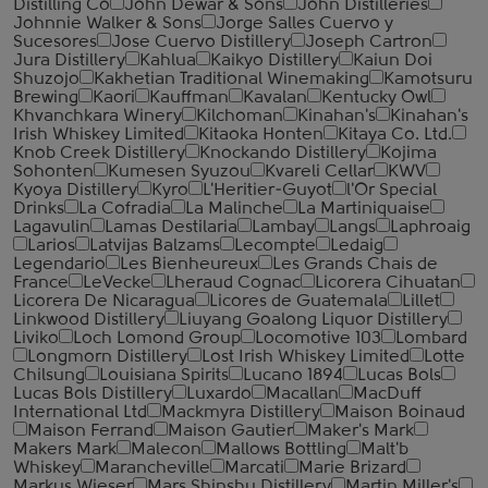
Distilling Co
John Dewar & Sons
John Distilleries
Johnnie Walker & Sons
Jorge Salles Cuervo y
Sucesores
Jose Cuervo Distillery
Joseph Cartron
Jura Distillery
Kahlua
Kaikyo Distillery
Kaiun Doi
Shuzojo
Kakhetian Traditional Winemaking
Kamotsuru
Brewing
Kaori
Kauffman
Kavalan
Kentucky Owl
Khvanchkara Winery
Kilchoman
Kinahan's
Kinahan's
Irish Whiskey Limited
Kitaoka Honten
Kitaya Co. Ltd.
Knob Creek Distillery
Knockando Distillery
Kojima
Sohonten
Kumesen Syuzou
Kvareli Cellar
KWV
Kyoya Distillery
Kyro
L'Heritier-Guyot
l'Or Special
Drinks
La Cofradia
La Malinche
La Martiniquaise
Lagavulin
Lamas Destilaria
Lambay
Langs
Laphroaig
Larios
Latvijas Balzams
Lecompte
Ledaig
Legendario
Les Bienheureux
Les Grands Chais de
France
LeVecke
Lheraud Cognac
Licorera Cihuatan
Licorera De Nicaragua
Licores de Guatemala
Lillet
Linkwood Distillery
Liuyang Goalong Liquor Distillery
Liviko
Loch Lomond Group
Locomotive 103
Lombard
Longmorn Distillery
Lost Irish Whiskey Limited
Lotte
Chilsung
Louisiana Spirits
Lucano 1894
Lucas Bols
Lucas Bols Distillery
Luxardo
Macallan
MacDuff
International Ltd
Mackmyra Distillery
Maison Boinaud
Maison Ferrand
Maison Gautier
Maker's Mark
Makers Mark
Malecon
Mallows Bottling
Malt'b
Whiskey
Marancheville
Marcati
Marie Brizard
Markus Wieser
Mars Shinshu Distillery
Martin Miller's