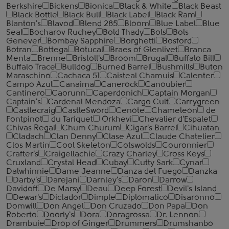
Berkshire
Bickens
Bionica
Black & White
Black Beast
Black Bottle
Black Bull
Black Label
Black Ram
Blanton's
Blavod
Blend 285
Bloom
Blue Label
Blue
Seal
Bocharov Ruchey
Bold Thady
Bols
Bols
Genever
Bombay Sapphire
Borghetti
Bosford
Botran
Bottega
Botucal
Braes of Glenlivet
Branca
Menta
Brenne
Bristoll's
Broom
Brugal
Buffalo Bill
Buffalo Trace
Bulldog
Burned Barrel
Bushmills
Buton
Maraschino
Cachaca 51
Caisteal Chamuis
Calenter
Campo Azul
Canaima
Canerock
Canoubier
Cantinero
Caorunn
Caperdonich
Captain Morgan
Captain's
Cardenal Mendoza
Cargo Cult
Carrygreen
Castlecraig
CastleSword
Cenote
Chameleon
de
Fontpinot
du Tariquet
Orkhevi
Chevalier d'Espalet
Chivas Regal
Chum Churum
Cigar's Barrel
Cihuatan
Cladach
Clan Denny
Clase Azul
Claude Chatelier
Clos Martin
Cool Skeleton
Cotswolds
Couronnier
Crafter's
Craigellachie
Crazy Charley
Cross Keys
Cruxland
Crystal Head
Cubay
Cutty Sark
Cynar
Dalwhinnie
Dame Jeanne
Danza del Fuego
Danzka
Darby's
Darejani
Darnley's
Daron
Darrow
Davidoff
De Marsy
Deau
Deep Forest
Devil's Island
Dewar's
Dictador
Dimple
Diplomatico
Disaronno
Domwill
Don Angel
Don Cruzado
Don Papa
Don
Roberto
Doorly's
Dora
Doragrossa
Dr. Lennon
Drambuie
Drop of Ginger
Drummers
Drumshanbo