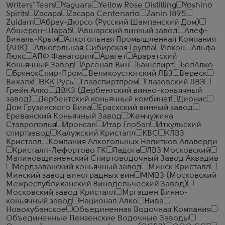
Writers' Tears
Yaguara
Yellow Rose Distilling
Yoshino
Spirits
Zacapa
Zacapa Centenario
Zanin 1895
Zuidam
Абрау-Дюрсо (Русский Шампанский Дом)
Абшерон-Шараб
Авшарский винный завод
Алеф-
Виналь-Крым
Алкогольная Промышленная Компания
(АПК)
Алкогольная Сибирская Группа
Алкон
Альфа
Люкс
АПФ Фанагория
Арагет
Араратский
Коньячный Завод
Арсенал Вин
Башспирт
БелАлко
БрянскСпиртПром
Великоустюгский ЛВЗ
Вереск
Викалк
ВКК Русь
Главспиртпром
Глазовский ЛВЗ
Грейн Алко
ДВКЗ (Дербентский винно-коньячный
завод)
Дербентский коньячный комбинат
Дионис
Дом Грузинского Вина
Ерасхский винный завод
Ереванский Коньячный Завод
Жемчужина
Ставрополья
Иронсан
Итар Глобал
Иткульский
спиртзавод
Калужский Кристалл
КВС
КЛВЗ
Кристалл
Компания Алкогольных Напитков Алаверди
Кристалл-Лефортово ГК
Ладога
ЛВЗ Московский
Малиновщизненский Спиртоводочный Завод Аквадив
Мердзаванский коньячный завод
Минск Кристалл
Минский завод виноградных вин
ММВЗ (Московский
Межреспубликанский Винодельческий Завод)
Московский завод Кристалл
Мргашен Винно-
коньячный завод
Национал Алко
Нива
Новокубанское
Объединенная Водочная Компания
Объединенные Пензенские Водочные Заводы