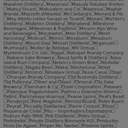
Masahiro Distillery
Massenez
Masuda Tokubee Shoten
Matsui Shuzo
Matusalem and Co
Maximus
Mayfair
Brands
Mazzetti d'Altavilla
McClelland's
Menard & Fils
Mey Alkollu Ickiler Sanayii ve Ticaret
Mezan
Michter's
Distillery
Midleton Distillery
Mijnaberd
Milestone
Beverages
Millesimes & Tradition
Minami Alps Wine
and Beverages
Mizubasho
Moe Distillery
Moet
Hennessy
Molinari
Monin
Mossburn
Mossburn
Distillery
Mount Gay
Mozart Distillerie
Mrganush
Muirhead's
Muller de Bebidas
MV Group
Myokoshuzo Co. Ltd.
Nagai
Nahapet Brandy Company
Nakano Sake Brewery
Naud Spirits & Distillery
Navy
Island Rum Company
Nelson's Green Brier
Nestville
Distillery
Niigata Beer
Nikka
Nocheluna
Nolet
Distillery
Nonino
Novabev Group
Nusa Cana
Oban
Ohanyan Brandy Company
Old Bushmills Distillery
Old Pulteney
Oliver and Oliver
Olmeca
Ota Sake
Brewery
Oxenham & Cy
Ozeki Corporation
Palavani
Palenque Tragalumbare
Palirna u Zeleneho Stromu
Pallini
Parichskaya vinarnya
Pearse Lyons
Peat's Beast
Penderyn
Pere Magloire
Pernod Ricard
Peter Busch
Peyrat
Piccadily Distilleries
Pierre Croizet
Pilzer
Pisquera de Chile
Pitu – Importadora Exportadora
Podrum Palic 1896
Poli Distillerie
Polini Group
Portobello
Private Distillery Bimmerle KG
Productos
Finos De Agave
Proper No. Twelve
Proximo Spirits