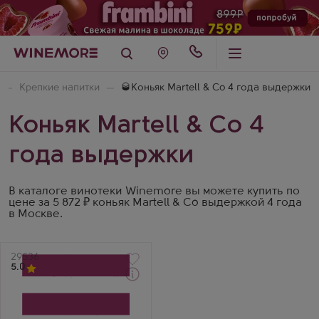
Крепкие напитки
🥃Коньяк Martell & Co 4 года выдержки
Коньяк Martell & Co 4
года выдержки
В каталоге винотеки Winemore вы можете купить по
цене за 5 872 ₽ коньяк Martell & Co выдержкой 4 года
в Москве.
Артикул
29536
5.0
Через 1-2 дня
Коньяк
Мартель ВСОП в
подарочной коробке