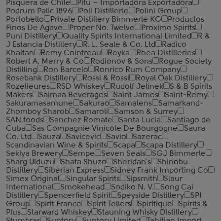
Pisquera de Chile
Pitu – Importadora Exportadora
Podrum Palic 1896
Poli Distillerie
Polini Group
Portobello
Private Distillery Bimmerle KG
Productos
Finos De Agave
Proper No. Twelve
Proximo Spirits
Puni Distillery
Quality Spirits International Limited
R &
J Estancia Distillery
R. L. Seale & Co. Ltd
Radico
Khaitan
Remy Cointreau
Reyka
Rhea Distilleries
Robert A. Merry & Co
Rodionov & Sons
Rogue Society
Distilling
Ron Barcelo
Ronrico Rum Company
Rosebank Distillery
Rossi & Rossi
Royal Oak Distillery
Rozelieures
RSD Whiskey
Rudolf Jelinek
S & B Spirits
Makers
Saimaa Beverages
Saint James
Saint-Remy
Sakuramasamune
Sakurao
Samalens
Samarkand-
Zhomboy Sharob
Samaroli
Samson & Surrey
SAN.foods
Sanchez Romate
Santa Lucia
Santiago de
Cuba
Sas Compagnie Vinicole De Bourgogne
Saura
Co. Ltd
Sauza
Savicevic
Savio
Sazerac
Scandinavian Wine & Spirits
Scapa
Scapa Distillery
Sekiya Brewery
Sempe
Seven Seals
SGJ Bimmerle
Sharg Ulduzu
Shata Shuzo
Sheridan's
Shinobu
Distillery
Siberian Express
Sidney Frank Importing Co
Simex Original
Singular Spirits
Sipsmith
Slaur
International
Smokehead
Sodiko N. V.
Song Cai
Distillery
Spencerfield Spirit
Speyside Distillery
SPI
Group
Spirit France
Spirit Tellers
Spiritique
Spirits &
Plus
Starward Whiskey
Stauning Whisky Distillery