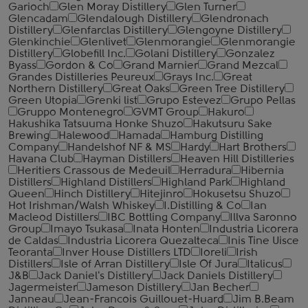
Garioch
Glen Moray Distillery
Glen Turner
Glencadam
Glendalough Distillery
Glendronach
Distillery
Glenfarclas Distillery
Glengoyne Distillery
Glenkinchie
Glenlivet
Glenmorangie
Glenmorangie
Distillery
Globefill Inc.
Golani Distillery
Gonzalez
Byass
Gordon & Co
Grand Marnier
Grand Mezcal
Grandes Distilleries Peureux
Grays Inc.
Great
Northern Distillery
Great Oaks
Green Tree Distillery
Green Utopia
Grenki list
Grupo Estevez
Grupo Pellas
Gruppo Montenegro
GVMT Group
Hakuro
Hakushika Tatsuuma Honke Shuzo
Hakutsuru Sake
Brewing
Halewood
Hamada
Hamburg Distilling
Company
Handelshof NF & MS
Hardy
Hart Brothers
Havana Club
Hayman Distillers
Heaven Hill Distilleries
Heritiers Crassous de Medeuil
Herradura
Hibernia
Distillers
Highland Distillers
Highland Park
Highland
Queen
Hinch Distillery
Hitejinro
Hokusetsu Shuzo
Hot Irishman/Walsh Whiskey
I.Distilling & Co
Ian
Macleod Distillers
IBC Bottling Company
Illva Saronno
Group
Imayo Tsukasa
Inata Honten
Industria Licorera
de Caldas
Industria Licorera Quezalteca
Inis Tine Uisce
Teoranta
Inver House Distillers LTD
Ioreli
Irish
Distillers
Isle of Arran Distillery
Isle Of Jura
Italicus
J&B
Jack Daniel's Distillery
Jack Daniels Distillery
Jagermeister
Jameson Distillery
Jan Becher
Janneau
Jean-Francois Guillouet-Huard
Jim B.Beam