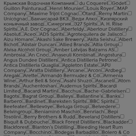
Крымская Водочная Компания
du Coquerel
Godet
Guillon Painturaud
Henri Mounier
Louis Royer
MAP
Company
Maxime Trijol Cognac
Otard
Remy Martin
Unicognac
Бахчисарай ВКЗ
Веди Алко
Кизлярский
коньячный завод
Синергия
327 Spirits
A. H. Riise
Spirits
A.E. Dor Cognac
Aberfeldy
Aberlour Distillery
Absolut
Aceo
ADS Spirits
Agrotequilera de Jalisco
Aizu Homare
Akashi Sake Brewery
Akita Seishu
Albert
Bichot
Alistair Duncan
Allied Brands
Altia Group
Alvisa Alcohol Group
Amber Latvijas Balzams AS
Ambrosia
An Cnoc
Anaseuli Kombinat
Angostura
Angus Dundee Distillers
Antica Distilleria Petrone
Antica Distilleria Quaglia
Appleton Estate
APU
Company
Aratta Distillery
Arcane
Arcon
Ardbeg
Aregak
Arette
Armando Bermudez & Co
Armenia
Wine
Arthur Bell & Sons
Asahi Shuzo
Ascaneli
Atom
Brands
Auchentoshan
Audemus Spirits
Bacardi
Limited
Bacardi Martini
Bacchus
Bache-Gabrielsen
Bagots
Bagrat Group
Baileys
Ballantine's
Banks
Barbero
Bardinet
Bareksten Spirits
BBC Spirits
Beefeater
Bellevoye
Beluga Group
Belvedere
Belvingroup
Beniamino Maschio
Benriach
Bepi
Tosolini
Berry Brothers & Rudd
Beveland Distillers
Bisquit & Dubouche
Black Forest Distillers
Blackadder
Blackforest
Blanton's Distilling
Bleeding Heart Rum
Company
Bocchino
Bodegas Barbadillo
Bolero & Co