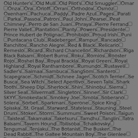
Old Hunter's
Old Mull
Old Pilot's
Old Smuggler
Omar
Onza
Ora
Orloff
Orran
Orthodox
Osmoz
Oxenham
Pachuca
Paddy
Padre Azul
Pages
Parati
Parka
Passoa
Patron
Paul John
Pearse
Peat
Chimney
Perro de San Juan
Phraya
Pierre Ferrand
Pierre Vallet
Plantation
Planty
Powers
Presidente
Prince Hubert de Polignac
Prohibido
Proud Irish
Puni
Puntacana Club
Radeberger
Rampur
Rancado
Ranchitos
Rancho Alegre
Red & Black
Relicario
Remeslo
Ricard
Richard Chancellor
Richardson
Riga
Black Balsam
Robert Burns
Roku
Romios
Rooster
Rojo
Roshel Bay
Royal Brackla
Royal Green
Royal
Highland
Royal Ranthambore
Rumundo
Rustaveli
Sadler's
Saimaa
Sambuca
SangSom
Santero
Scapegrace
Schmidt
Schnee Jager
Scotch Terrier
Se
Busca
Sea Witch
Select Aperitivo
Seven Tails
Shark
Tooth
Sheep Dip
Sherlock
Shin
Shinobu
Sierra
Silver Seal
Silvermalt
Singleton
Sinner
Sir Clark
SKYY
Smokestack
Smokey Joe
Smola
Soberano
Solera
Sorbet
Sparkman
Sperone
Spice King
Spisska
St. Graal
Starward
Stateless
Stauning
Steel
Drum
Stoker
Storm
Summum
Sweet Poison
Taigun
Taisteal
Takamaka
Taketsuru
Tamdhu
Tanglin
Tatra
Balsam
Tavern Hound
Tbilisoba
Tchaikovsky
Tengumai
Tenjaku
The Botanist
The Busker
The
Dead Rabbit
The Galtee Mountain Boy
The Glenlee