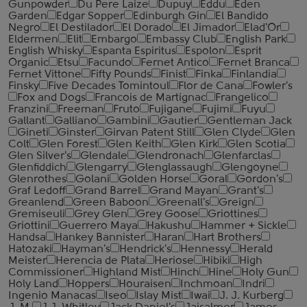
Gunpowder
Du Pere Laize
Dupuy
Eddu
Eden
Garden
Edgar Sopper
Edinburgh Gin
El Bandido
Negro
El Destilador
El Dorado
El Jimador
Elad'Or
Eldermen
Elit
Embargo
Embassy Club
English Park
English Whisky
Espanta Espiritus
Espolon
Esprit
Organic
Etsu
Facundo
Fernet Antico
Fernet Branca
Fernet Vittone
Fifty Pounds
Finist
Finka
Finlandia
Finsky
Five Decades Tomintoul
Flor de Cana
Fowler's
Fox and Dogs
Francois de Martignac
Frangelico
Franzini
Freeman
Fruto
Fujigane
Fujimi
Fuyu
Gallant
Galliano
Gambini
Gautier
Gentleman Jack
Gineti
Ginster
Girvan Patent Still
Glen Clyde
Glen
Colt
Glen Forest
Glen Keith
Glen Kirk
Glen Scotia
Glen Silver's
Glendale
Glendronach
Glenfarclas
Glenfiddich
Glengarry
Glenglassaugh
Glengoyne
Glenrothes
Golani
Golden Horse
Goral
Gordon's
Graf Ledoff
Grand Barrel
Grand Mayan
Grant's
Greanlend
Green Baboon
Greenall's
Greign
Gremiseuli
Grey Glen
Grey Goose
Griottines
Griottini
Guerrero Maya
Hakushu
Hammer + Sickle
Handsa
Hankey Bannister
Haran
Hart Brothers
Hatozaki
Hayman's
Hendrick's
Hennessy
Herald
Meister
Herencia de Plata
Heriose
Hibiki
High
Commissioner
Highland Mist
Hinch
Hine
Holy Gun
Holy Land
Hoppers
Houraisen
Inchmoan
Indri
Ingenio Manacas
Iseo
Islay Mist
Iwai
J. J. Kurberg