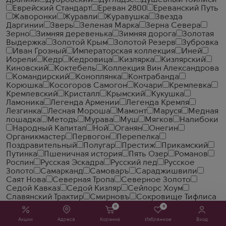
Драники
Дубровский
Дугладзе
Душевный Тбилиси
Еврейский Стандарт
Ереван 2800
Ереванский Путь
Жаворонки
Журавли
Журавушка
Звезда
Даргинии
Зверь
Зеленая Марка
Зерна Севера
Зерно
Зимняя деревенька
Зимняя дорога
Золотая
Выдержка
Золотой Крым
Золотой Резерв
Зубровка
Иван Грозный
Императорская коллекция
Иней
Иорели
Кедр
Кедровица
Кизлярка
Кизлярский
Киновский
Коктебель
Коллекция Вин Александрова
Командирский
Коноплянка
Контрабанда
Корюшка
Косогоров Самогон
Кочари
Кремлевка
Кремлевский
Кристалл
Крымский
Кукушка
Ламоника
Легенда Армении
Легенда Кремля
Лезгинка
Лесная Мороша
Мамонт
Маруся
Медная
лошадка
Методъ
Мурава
Муш
Мягков
Налибоки
Народный Капитал
Ной
Оганян
Онегин
Органикмастер
Первогон
Перепелка
Поздравительный
Полугар
Престиж
Прикамский
Путинка
Пшеничная история
Пять Озер
Романов
Рослин
Русская Эскадра
Русский лед
Русское
Золото
Самарканд
Самоваръ
Сараджишвили
Саят Нова
Северная Тропа
Северное Золото
Седой Кавказ
Седой Кизляр
Сейлорс Хоум
Славянский Трактир
Смирновъ
Сокровище Тифлиса
Солодовая Ярмарка
Солодовня
Спельта
Старая
0
0
Москва
Старейшина
Старка
Старый Кахети
Акции
Адреса
Корзина
Избранное
Вход
Старый Кенигсберг
Столичная
Стопарик
Стужа