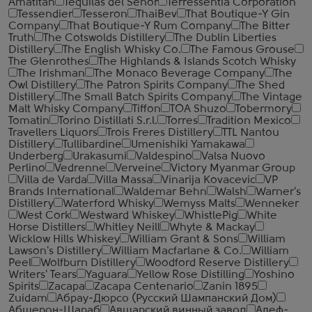
Amatitan
Tequilas del Senor
Terressentia Corporation
Tessendier
Tesseron
ThaiBev
That Boutique-Y Gin
Company
That Boutique-Y Rum Company
The Bitter
Truth
The Cotswolds Distillery
The Dublin Liberties
Distillery
The English Whisky Co.
The Famous Grouse
The Glenrothes
The Highlands & Islands Scotch Whisky
The Irishman
The Monaco Beverage Company
The
Owl Distillery
The Patron Spirits Company
The Shed
Distillery
The Small Batch Spirits Company
The Vintage
Malt Whisky Company
Tiffon
TOA Shuzo
Tobermory
Tomatin
Torino Distillati S.r.l.
Torres
Tradition Mexico
Travellers Liquors
Trois Freres Distillery
TTL Nantou
Distillery
Tullibardine
Umenishiki Yamakawa
Underberg
Urakasumi
Valdespino
Valsa Nuovo
Perlino
Vedrenne
Verveine
Victory Myanmar Group
Villa de Varda
Villa Massa
Vinarija Kovacevic
VP
Brands International
Waldemar Behn
Walsh
Warner's
Distillery
Waterford Whisky
Wemyss Malts
Wenneker
West Cork
Westward Whiskey
WhistlePig
White
Horse Distillers
Whitley Neill
Whyte & Mackay
Wicklow Hills Whiskey
William Grant & Sons
William
Lawson's Distillery
William Macfarlane & Co.
William
Peel
Wolfburn Distillery
Woodford Reserve Distillery
Writers' Tears
Yaguara
Yellow Rose Distilling
Yoshino
Spirits
Zacapa
Zacapa Centenario
Zanin 1895
Zuidam
Абрау-Дюрсо (Русский Шампанский Дом)
Абшерон-Шараб
Авшарский винный завод
Алеф-