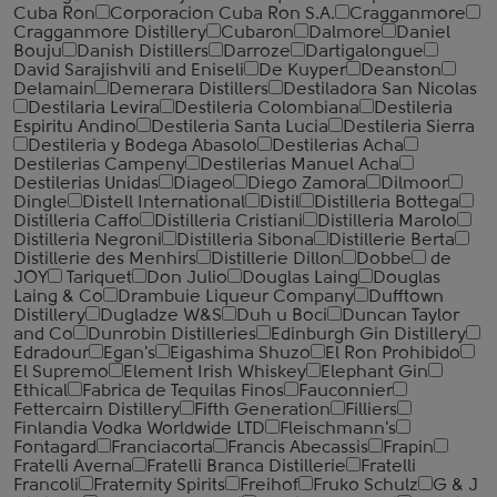
Cuba Ron
Corporacion Cuba Ron S.A.
Cragganmore
Cragganmore Distillery
Cubaron
Dalmore
Daniel
Bouju
Danish Distillers
Darroze
Dartigalongue
David Sarajishvili and Eniseli
De Kuyper
Deanston
Delamain
Demerara Distillers
Destiladora San Nicolas
Destilaria Levira
Destileria Colombiana
Destileria
Espiritu Andino
Destileria Santa Lucia
Destileria Sierra
Destileria y Bodega Abasolo
Destilerias Acha
Destilerias Campeny
Destilerias Manuel Acha
Destilerias Unidas
Diageo
Diego Zamora
Dilmoor
Dingle
Distell International
Distil
Distilleria Bottega
Distilleria Caffo
Distilleria Cristiani
Distilleria Marolo
Distilleria Negroni
Distilleria Sibona
Distillerie Berta
Distillerie des Menhirs
Distillerie Dillon
Dobbe
de
JOY
Tariquet
Don Julio
Douglas Laing
Douglas
Laing & Co
Drambuie Liqueur Company
Dufftown
Distillery
Dugladze W&S
Duh u Boci
Duncan Taylor
and Co
Dunrobin Distilleries
Edinburgh Gin Distillery
Edradour
Egan's
Eigashima Shuzo
El Ron Prohibido
El Supremo
Element Irish Whiskey
Elephant Gin
Ethical
Fabrica de Tequilas Finos
Fauconnier
Fettercairn Distillery
Fifth Generation
Filliers
Finlandia Vodka Worldwide LTD
Fleischmann's
Fontagard
Franciacorta
Francis Abecassis
Frapin
Fratelli Averna
Fratelli Branca Distillerie
Fratelli
‎Francoli
Fraternity Spirits
Freihof
Fruko Schulz
G & J