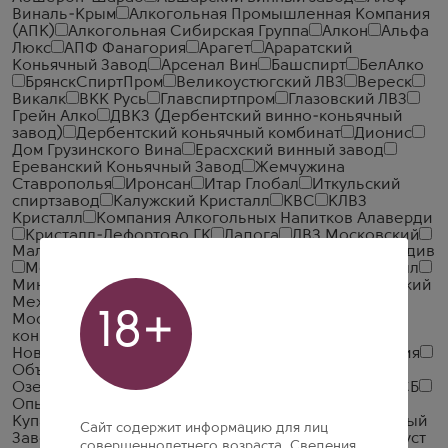
Виналь-Крым
Алкогольная Промышленная Компания
(АПК)
Алкогольная Сибирская Группа
Алкон
Альфа
Люкс
АПФ Фанагория
Арагет
Араратский
Коньячный Завод
Арсенал Вин
Башспирт
БелАлко
БрянскСпиртПром
Великоустюгский ЛВЗ
Вереск
Викалк
ВКК Русь
Главспиртпром
Глазовский ЛВЗ
Грейн Алко
ДВКЗ (Дербентский винно-коньячный
завод)
Дербентский коньячный комбинат
Дионис
Дом Грузинского Вина
Ерасхский винный завод
Ереванский Коньячный Завод
Жемчужина
Ставрополья
Иронсан
Итар Глобал
Иткульский
спиртзавод
Калужский Кристалл
КВС
КЛВЗ
Кристалл
Компания Алкогольных Напитков Алаверди
Кристалл-Лефортово ГК
Ладога
ЛВЗ Московский
Малиновщизненский Спиртоводочный Завод Аквадив
Мердзаванский коньячный завод
Минск Кристалл
Минский завод виноградных вин
ММВЗ (Московский
Межреспубликанский Винодельческий Завод)
18+
Московский завод Кристалл
Мргашен Винно-
коньячный завод
Национал Алко
Нива
Новокубанское
Объединенная Водочная Компания
Объединенные Пензенские Водочные Заводы
Озерский спиртоводочный завод (ОСВЗ)
ООО ССБ
Опытный завод НИВА
Первомайский
Первый
Купажный Завод
Пермалко
Прошянский Коньячный
Сайт содержит информацию для лиц
Завод
Радамир
Родник и К
Русский Алкоголь (Руст
совершеннолетнего возраста. Сведения,