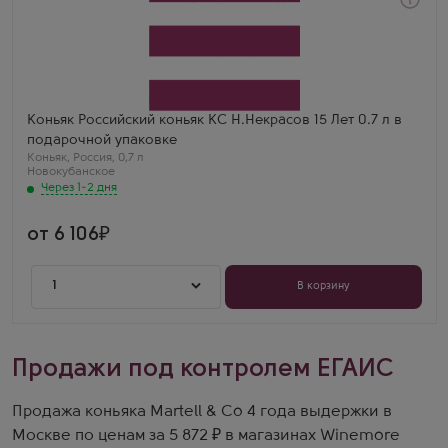
Через 1-2 дня
Коньяк
N.Nekrasov 15 Years Old в подарочной коробке
Производитель
Новокубанское
Регион
Краснодарский край
Коньяк Российский коньяк КС Н.Некрасов 15 Лет 0.7 л в
подарочной упаковке
Коньяк
,
Россия
,
0,7 л
Новокубанское
Через 1-2 дня
от 6 106
1
В корзину
Продажи под контролем ЕГАИС
Продажа коньяка Martell & Co 4 года выдержки в
Москве по ценам за 5 872 ₽ в магазинах Winemore