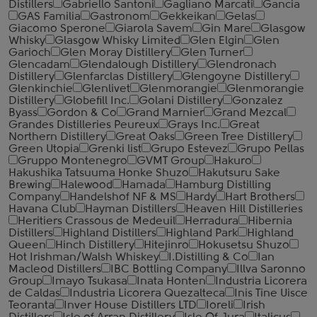
Distillers
Gabriello Santoni
Gagliano Marcati
Gancia
GAS Familia
Gastronom
Gekkeikan
Gelas
Giacomo Sperone
Giarola Savem
Gin Mare
Glasgow
Whisky
Glasgow Whisky Limited
Glen Elgin
Glen
Garioch
Glen Moray Distillery
Glen Turner
Glencadam
Glendalough Distillery
Glendronach
Distillery
Glenfarclas Distillery
Glengoyne Distillery
Glenkinchie
Glenlivet
Glenmorangie
Glenmorangie
Distillery
Globefill Inc.
Golani Distillery
Gonzalez
Byass
Gordon & Co
Grand Marnier
Grand Mezcal
Grandes Distilleries Peureux
Grays Inc.
Great
Northern Distillery
Great Oaks
Green Tree Distillery
Green Utopia
Grenki list
Grupo Estevez
Grupo Pellas
Gruppo Montenegro
GVMT Group
Hakuro
Hakushika Tatsuuma Honke Shuzo
Hakutsuru Sake
Brewing
Halewood
Hamada
Hamburg Distilling
Company
Handelshof NF & MS
Hardy
Hart Brothers
Havana Club
Hayman Distillers
Heaven Hill Distilleries
Heritiers Crassous de Medeuil
Herradura
Hibernia
Distillers
Highland Distillers
Highland Park
Highland
Queen
Hinch Distillery
Hitejinro
Hokusetsu Shuzo
Hot Irishman/Walsh Whiskey
I.Distilling & Co
Ian
Macleod Distillers
IBC Bottling Company
Illva Saronno
Group
Imayo Tsukasa
Inata Honten
Industria Licorera
de Caldas
Industria Licorera Quezalteca
Inis Tine Uisce
Teoranta
Inver House Distillers LTD
Ioreli
Irish