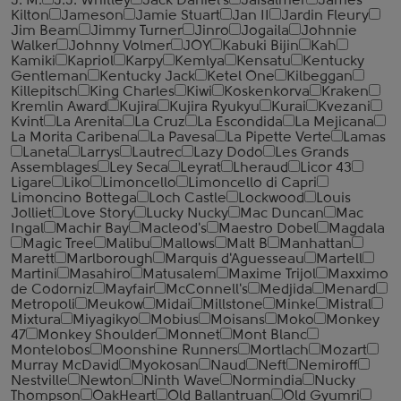
J. M.
J.J. Whitley
Jack Daniel's
Jaisalmer
James
Kilton
Jameson
Jamie Stuart
Jan II
Jardin Fleury
Jim Beam
Jimmy Turner
Jinro
Jogaila
Johnnie
Walker
Johnny Volmer
JOY
Kabuki Bijin
Kah
Kamiki
Kapriol
Karpy
Kemlya
Kensatu
Kentucky
Gentleman
Kentucky Jack
Ketel One
Kilbeggan
Killepitsch
King Charles
Kiwi
Koskenkorva
Kraken
Kremlin Award
Kujira
Kujira Ryukyu
Kurai
Kvezani
Kvint
La Arenita
La Cruz
La Escondida
La Mejicana
La Morita Caribena
La Pavesa
La Pipette Verte
Lamas
Laneta
Larrys
Lautrec
Lazy Dodo
Les Grands
Assemblages
Ley Seca
Leyrat
Lheraud
Licor 43
Ligare
Liko
Limoncello
Limoncello di Capri
Limoncino Bottega
Loch Castle
Lockwood
Louis
Jolliet
Love Story
Lucky Nucky
Mac Duncan
Mac
Ingal
Machir Bay
Macleod's
Maestro Dobel
Magdala
Magic Tree
Malibu
Mallows
Malt B
Manhattan
Marett
Marlborough
Marquis d'Aguesseau
Martell
Martini
Masahiro
Matusalem
Maxime Trijol
Maxximo
de Codorniz
Mayfair
McConnell's
Medjida
Menard
Metropoli
Meukow
Midai
Millstone
Minke
Mistral
Mixtura
Miyagikyo
Mobius
Moisans
Moko
Monkey
47
Monkey Shoulder
Monnet
Mont Blanc
Montelobos
Moonshine Runners
Mortlach
Mozart
Murray McDavid
Myokosan
Naud
Neft
Nemiroff
Nestville
Newton
Ninth Wave
Normindia
Nucky
Thompson
OakHeart
Old Ballantruan
Old Gyumri