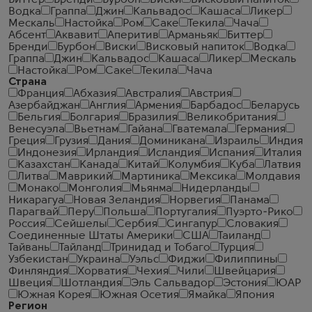
Биттер
Бренди
Бурбон
Виски
Висковый напиток
Водка
Граппа
Джин
Кальвадос
Кашаса
Ликер
Мескаль
Настойка
Ром
Саке
Текила
Чача
Абсент
Аквавит
Аперитив
Арманьяк
Биттер
Бренди
Бурбон
Виски
Висковый напиток
Водка
Граппа
Джин
Кальвадос
Кашаса
Ликер
Мескаль
Настойка
Ром
Саке
Текила
Чача
Страна
Франция
Абхазия
Австралия
Австрия
Азербайджан
Англия
Армения
Барбадос
Беларусь
Бельгия
Болгария
Бразилия
Великобритания
Венесуэла
Вьетнам
Гайана
Гватемала
Германия
Греция
Грузия
Дания
Доминикана
Израиль
Индия
Индонезия
Ирландия
Исландия
Испания
Италия
Казахстан
Канада
Китай
Колумбия
Куба
Латвия
Литва
Маврикий
Мартиника
Мексика
Молдавия
Монако
Монголия
Мьянма
Нидерланды
Никарагуа
Новая Зеландия
Норвегия
Панама
Парагвай
Перу
Польша
Португалия
Пуэрто-Рико
Россия
Сейшелы
Сербия
Сингапур
Словакия
Соединенные Штаты Америки
США
Таиланд
Тайвань
Тайланд
Тринидад и Тобаго
Турция
Узбекистан
Украина
Уэльс
Фиджи
Филиппины
Финляндия
Хорватия
Чехия
Чили
Швейцария
Швеция
Шотландия
Эль Сальвадор
Эстония
ЮАР
Южная Корея
Южная Осетия
Ямайка
Япония
Регион