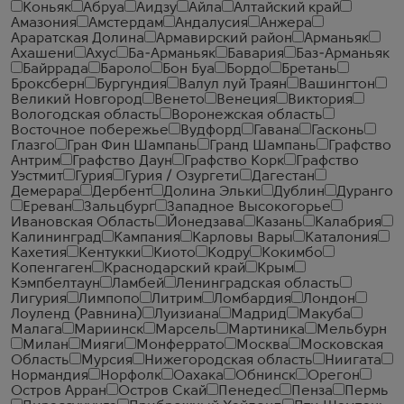
Коньяк
Абруа
Аидзу
Айла
Алтайский край
Амазония
Амстердам
Андалусия
Анжера
Араратская Долина
Армавирский район
Арманьяк
Ахашени
Ахус
Ба-Арманьяк
Бавария
Баз-Арманьяк
Байррада
Бароло
Бон Буа
Бордо
Бретань
Броксберн
Бургундия
Валул луй Траян
Вашингтон
Великий Новгород
Венето
Венеция
Виктория
Вологодская область
Воронежская область
Восточное побережье
Вудфорд
Гавана
Гасконь
Глазго
Гран Фин Шампань
Гранд Шампань
Графство
Антрим
Графство Даун
Графство Корк
Графство
Уэстмит
Гурия
Гурия / Озургети
Дагестан
Демерара
Дербент
Долина Эльки
Дублин
Дуранго
Ереван
Зальцбург
Западное Высокогорье
Ивановская Область
Йонедзава
Казань
Калабрия
Калининград
Кампания
Карловы Вары
Каталония
Кахетия
Кентукки
Киото
Кодру
Кокимбо
Копенгаген
Краснодарский край
Крым
Кэмпбелтаун
Ламбей
Ленинградская область
Лигурия
Лимпопо
Литрим
Ломбардия
Лондон
Лоуленд (Равнина)
Луизиана
Мадрид
Макуба
Малага
Мариинск
Марсель
Мартиника
Мельбурн
Милан
Мияги
Монферрато
Москва
Московская
Область
Мурсия
Нижегородская область
Ниигата
Нормандия
Норфолк
Оахака
Обнинск
Орегон
Остров Арран
Остров Скай
Пенедес
Пенза
Пермь