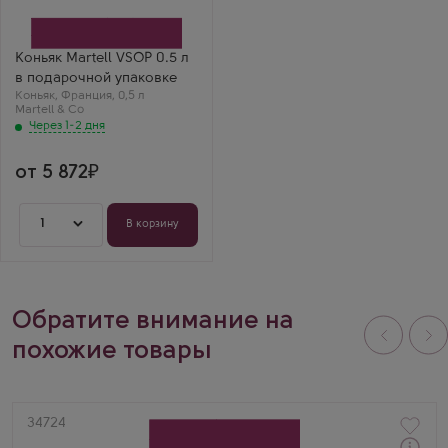
Производитель
Martell & Co
Регион
Коньяк
Коньяк Martell VSOP 0.5 л
Выдержка
в подарочной упаковке
4 года
Коньяк
Максим Кузнецов
,
Франция
,
0,5 л
Martell & Co
Мартель ВСОП в
Через 1-2 дня
коробке — это
просто классика!
Очень мягкий и
ароматный коньяк,
от 5 872
для подарка лучше
не придумаешь.
1
В корзину
Обратите внимание на
похожие товары
Артикул
34724