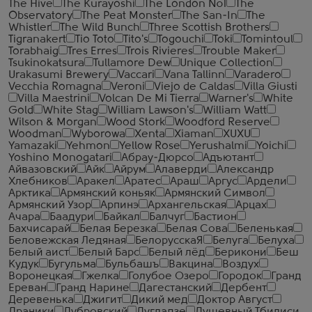
The Hive
The Kurayoshi
The London №1
The
Observatory
The Peat Monster
The San-In
The
Whistler
The Wild Bunch
Three Scottish Brothers
Tigranakert
Tio Toto
Tito's
Togouchi
Toki
Tomintoul
Torabhaig
Tres Erres
Trois Rivieres
Trouble Maker
Tsukinokatsura
Tullamore Dew
Unique Collection
Urakasumi Brewery
Vaccari
Vana Tallinn
Varadero
Vecchia Romagna
Veroni
Viejo de Caldas
Villa Giusti
Villa Maestrini
Volcan De Mi Tierra
Warner's
White
Gold
White Stag
William Lawson's
William Watt
Wilson & Morgan
Wood Stork
Woodford Reserve
Woodman
Wyborowa
Xenta
Xiaman
XUXU
Yamazaki
Yehmon
Yellow Rose
Yerushalmi
Yoichi
Yoshino Monogatari
Абрау-Дюрсо
Адъютант
Айвазовский
Айк
Айрум
Алаверди
Александр
Хлебников
Аракел
Аратес
Араш
Аргус
Ардели
Арктика
Армянский коньяк
Армянский Символ
Армянский Узор
Арпинэ
Архангельская
Арцах
Ачара
Баадури
Байкал
Балчуг
Бастион
Бахчисарай
Белая Березка
Белая Сова
Беленькая
Беловежская Ледяная
БелорусскаЯ
Белуга
Белуха
Белый аист
Белый Барс
Белый лёд
Берикони
Беш
Кудук
Бугульма
Бульбашъ
Вакцина
Воздух
Воронецкая
Гжелка
Голубое Озеро
Городок
Гранд
Ереван
Гранд Нарине
Дагестанский
Дербент
Деревенька
Джигит
Дикий мед
Доктор Август