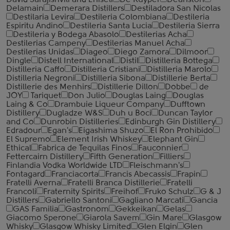
David Sarajishvili and Eniseli
De Kuyper
Deanston
Delamain
Demerara Distillers
Destiladora San Nicolas
Destilaria Levira
Destileria Colombiana
Destileria
Espiritu Andino
Destileria Santa Lucia
Destileria Sierra
Destileria y Bodega Abasolo
Destilerias Acha
Destilerias Campeny
Destilerias Manuel Acha
Destilerias Unidas
Diageo
Diego Zamora
Dilmoor
Dingle
Distell International
Distil
Distilleria Bottega
Distilleria Caffo
Distilleria Cristiani
Distilleria Marolo
Distilleria Negroni
Distilleria Sibona
Distillerie Berta
Distillerie des Menhirs
Distillerie Dillon
Dobbe
de
JOY
Tariquet
Don Julio
Douglas Laing
Douglas
Laing & Co
Drambuie Liqueur Company
Dufftown
Distillery
Dugladze W&S
Duh u Boci
Duncan Taylor
and Co
Dunrobin Distilleries
Edinburgh Gin Distillery
Edradour
Egan's
Eigashima Shuzo
El Ron Prohibido
El Supremo
Element Irish Whiskey
Elephant Gin
Ethical
Fabrica de Tequilas Finos
Fauconnier
Fettercairn Distillery
Fifth Generation
Filliers
Finlandia Vodka Worldwide LTD
Fleischmann's
Fontagard
Franciacorta
Francis Abecassis
Frapin
Fratelli Averna
Fratelli Branca Distillerie
Fratelli
‎Francoli
Fraternity Spirits
Freihof
Fruko Schulz
G & J
Distillers
Gabriello Santoni
Gagliano Marcati
Gancia
GAS Familia
Gastronom
Gekkeikan
Gelas
Giacomo Sperone
Giarola Savem
Gin Mare
Glasgow
Whisky
Glasgow Whisky Limited
Glen Elgin
Glen