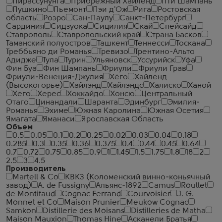
Пирассунунга
Прибрежный Хайленд
Пти Шампань
Пушкино
Пьемонт
Пэи д'Ож
Рига
Ростовская
область
Роэро
Сан-Паулу
Санкт-Петербург
Сардиния
Сидзуока
Сицилия
Скай
Спейсайд
Ставрополь
Ставропольский край
Страна Басков
Таманский полуостров
Ташкент
Теннесси
Тоскана
Треббьяно ди Романья
Тревизо
Трентино-Альто
Адидже
Тула
Турин
Ульяновск
Уссурийск
Уфа
Фин Буа
Фин Шампань
Фриули
Фриули Грав
Фриули-Венеция-Джулия
Хёго
Хайленд
(Высокогорье)
Хайлэнд
Хайлэндс
Халиско
Ханой
Хего
Херес
Хоккайдо
Хонсю
Центральный
Отаго
Цинандали
Шаранта
Эдинбург
Эмилия-
Романья
Эхиме
Южная Каролина
Южная Осетия
Ямагата
Яманаси
Ярославская Область
Объем
0.5
0.05
0.1
0.2
0.25
0.02
0.03
0.04
0.18
0.285
0.3
0.35
0.36
0.375
0.4
0.44
0.45
0.64
0.7
0.72
0.75
0.85
0.9
1
1.45
1.5
1.75
1.8
18
2
2.5
3
4.5
Производитель
Martell & Co
КВКЗ (Коломенский винно-коньячный
завод)
A. de Fussigny
Альянс-1892
Camus
Roullet
de Montifaud
Cognac Ferrand
Courvoisier
J. G.
Monnet et Co
Maison Prunier
Meukow Cognac
Samkon
Distillerie des Moisans
Distilleries de Matha
Maison Mauxion
Thomas Hine
Асканели Братья