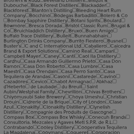
Brothers & Rudd
Beveland Distillers
Bisquit &
Dubouche
Black Forest Distillers
Blackadder
Blackforest
Blanton's Distilling
Bleeding Heart Rum
Company
Bocchino
Bodegas Barbadillo
Bolero & Co
Bombay Sapphire Distillery
Botani Spirits
Boulard
Bowmore
Bresca Dorada
Bristol Classic Rum
Brugal &
Co
Bruichladdich Distillery
Bruxo
Buen Amigo
Buffalo Trace Distillery
Bulleit
Bunnahabhain
Burlington Drinks Company
Burrito Fiestero
Busnel
Buster's
C and C International Ltd
Caballero
Caicedra
Brand & Export Solutions
Camino Real
Campari
Campbell Mayer
Caney
Canti
Caol Ila Distillery
Cardhu
Casa Armando Guillermo Prieto
Casa Don
Ramon
Casa Don Roberto
Casa Lumbre
Casa
Maestri
Casa Orendain
Casa Perro Santo
Casa
Tequilera de Arandas
Casoni
Castarede
Cavino
Cazadores
Cevico
Chabot Armagnac
Abkhaz
d'Heberto
de Laubade
du Breuil
Saint
Aubin/Westphal Family
Chevrillon
Chivas Brothers
Chiyomusubi Sake Brewery
Choya Umeshu
Christian
Drouin
Cidrerie de la Brique
City of London
Clase
Azul
Clonakilty
Clonakilty Distillery
Clynelish
Distillery
Compagnie des Produits de Gascogne
Compass Box
Compass Box Whisky
Conecuh Brands
Consultoria. Mezcales y Agaves Metl S.P.R. de R.L.
Contrabando
Cooley Distillery
Cooperativa Tequilera
La Magdalena
Cooymans
Coquerel
Corporacion