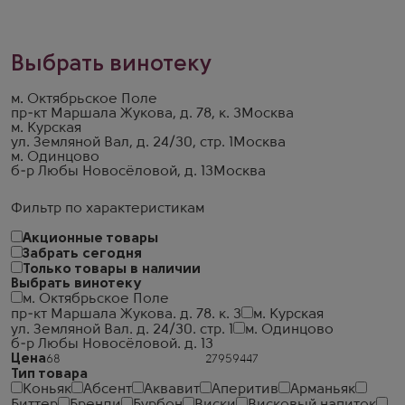
Выбрать винотеку
м. Октябрьское Поле
пр-кт Маршала Жукова, д. 78, к. 3
Москва
м. Курская
ул. Земляной Вал, д. 24/30, стр. 1
Москва
м. Одинцово
б-р Любы Новосёловой, д. 13
Москва
Фильтр по характеристикам
Акционные товары
Забрать сегодня
Только товары в наличии
Выбрать винотеку
м. Октябрьское Поле
пр-кт Маршала Жукова. д. 78. к. 3
м. Курская
ул. Земляной Вал. д. 24/30. стр. 1
м. Одинцово
б-р Любы Новосёловой. д. 13
Цена
Тип товара
Коньяк
Абсент
Аквавит
Аперитив
Арманьяк