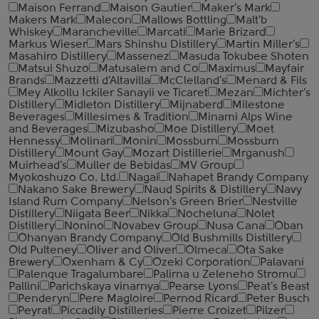
Maison Ferrand
Maison Gautier
Maker's Mark
Makers Mark
Malecon
Mallows Bottling
Malt'b
Whiskey
Marancheville
Marcati
Marie Brizard
Markus Wieser
Mars Shinshu Distillery
Martin Miller's
Masahiro Distillery
Massenez
Masuda Tokubee Shoten
Matsui Shuzo
Matusalem and Co
Maximus
Mayfair
Brands
Mazzetti d'Altavilla
McClelland's
Menard & Fils
Mey Alkollu Ickiler Sanayii ve Ticaret
Mezan
Michter's
Distillery
Midleton Distillery
Mijnaberd
Milestone
Beverages
Millesimes & Tradition
Minami Alps Wine
and Beverages
Mizubasho
Moe Distillery
Moet
Hennessy
Molinari
Monin
Mossburn
Mossburn
Distillery
Mount Gay
Mozart Distillerie
Mrganush
Muirhead's
Muller de Bebidas
MV Group
Myokoshuzo Co. Ltd.
Nagai
Nahapet Brandy Company
Nakano Sake Brewery
Naud Spirits & Distillery
Navy
Island Rum Company
Nelson's Green Brier
Nestville
Distillery
Niigata Beer
Nikka
Nocheluna
Nolet
Distillery
Nonino
Novabev Group
Nusa Cana
Oban
Ohanyan Brandy Company
Old Bushmills Distillery
Old Pulteney
Oliver and Oliver
Olmeca
Ota Sake
Brewery
Oxenham & Cy
Ozeki Corporation
Palavani
Palenque Tragalumbare
Palirna u Zeleneho Stromu
Pallini
Parichskaya vinarnya
Pearse Lyons
Peat's Beast
Penderyn
Pere Magloire
Pernod Ricard
Peter Busch
Peyrat
Piccadily Distilleries
Pierre Croizet
Pilzer