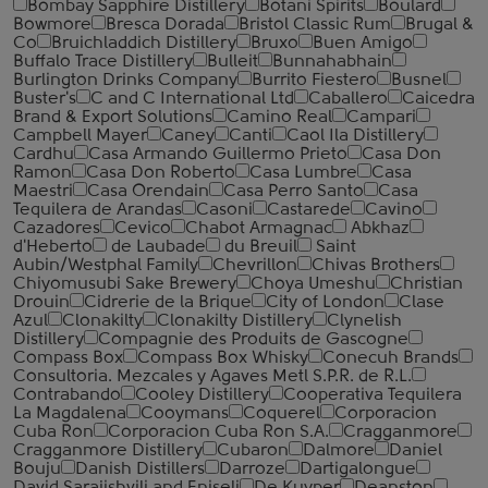
Bombay Sapphire Distillery
Botani Spirits
Boulard
Bowmore
Bresca Dorada
Bristol Classic Rum
Brugal &
Co
Bruichladdich Distillery
Bruxo
Buen Amigo
Buffalo Trace Distillery
Bulleit
Bunnahabhain
Burlington Drinks Company
Burrito Fiestero
Busnel
Buster's
C and C International Ltd
Caballero
Caicedra
Brand & Export Solutions
Camino Real
Campari
Campbell Mayer
Caney
Canti
Caol Ila Distillery
Cardhu
Casa Armando Guillermo Prieto
Casa Don
Ramon
Casa Don Roberto
Casa Lumbre
Casa
Maestri
Casa Orendain
Casa Perro Santo
Casa
Tequilera de Arandas
Casoni
Castarede
Cavino
Cazadores
Cevico
Chabot Armagnac
Abkhaz
d'Heberto
de Laubade
du Breuil
Saint
Aubin/Westphal Family
Chevrillon
Chivas Brothers
Chiyomusubi Sake Brewery
Choya Umeshu
Christian
Drouin
Cidrerie de la Brique
City of London
Clase
Azul
Clonakilty
Clonakilty Distillery
Clynelish
Distillery
Compagnie des Produits de Gascogne
Compass Box
Compass Box Whisky
Conecuh Brands
Consultoria. Mezcales y Agaves Metl S.P.R. de R.L.
Contrabando
Cooley Distillery
Cooperativa Tequilera
La Magdalena
Cooymans
Coquerel
Corporacion
Cuba Ron
Corporacion Cuba Ron S.A.
Cragganmore
Cragganmore Distillery
Cubaron
Dalmore
Daniel
Bouju
Danish Distillers
Darroze
Dartigalongue