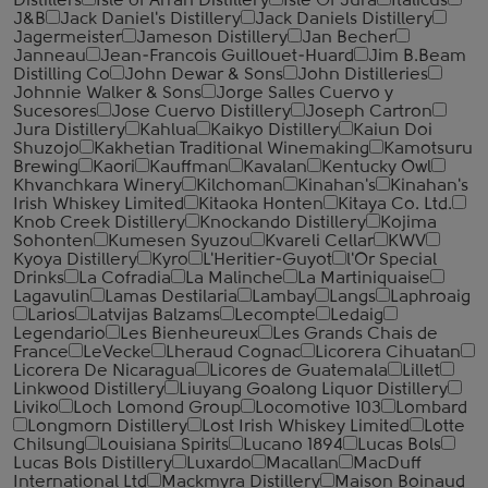
Distillers
Isle of Arran Distillery
Isle Of Jura
Italicus
J&B
Jack Daniel's Distillery
Jack Daniels Distillery
Jagermeister
Jameson Distillery
Jan Becher
Janneau
Jean-Francois Guillouet-Huard
Jim B.Beam
Distilling Co
John Dewar & Sons
John Distilleries
Johnnie Walker & Sons
Jorge Salles Cuervo y
Sucesores
Jose Cuervo Distillery
Joseph Cartron
Jura Distillery
Kahlua
Kaikyo Distillery
Kaiun Doi
Shuzojo
Kakhetian Traditional Winemaking
Kamotsuru
Brewing
Kaori
Kauffman
Kavalan
Kentucky Owl
Khvanchkara Winery
Kilchoman
Kinahan's
Kinahan's
Irish Whiskey Limited
Kitaoka Honten
Kitaya Co. Ltd.
Knob Creek Distillery
Knockando Distillery
Kojima
Sohonten
Kumesen Syuzou
Kvareli Cellar
KWV
Kyoya Distillery
Kyro
L'Heritier-Guyot
l'Or Special
Drinks
La Cofradia
La Malinche
La Martiniquaise
Lagavulin
Lamas Destilaria
Lambay
Langs
Laphroaig
Larios
Latvijas Balzams
Lecompte
Ledaig
Legendario
Les Bienheureux
Les Grands Chais de
France
LeVecke
Lheraud Cognac
Licorera Cihuatan
Licorera De Nicaragua
Licores de Guatemala
Lillet
Linkwood Distillery
Liuyang Goalong Liquor Distillery
Liviko
Loch Lomond Group
Locomotive 103
Lombard
Longmorn Distillery
Lost Irish Whiskey Limited
Lotte
Chilsung
Louisiana Spirits
Lucano 1894
Lucas Bols
Lucas Bols Distillery
Luxardo
Macallan
MacDuff
International Ltd
Mackmyra Distillery
Maison Boinaud