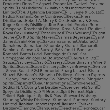
Group
Portobello
Private Distillery Bimmerle KG
Productos Finos De Agave
Proper No. Twelve
Proximo
Spirits
Puni Distillery
Quality Spirits International
Limited
R & J Estancia Distillery
R. L. Seale & Co. Ltd
Radico Khaitan
Remy Cointreau
Reyka
Rhea
Distilleries
Robert A. Merry & Co
Rodionov & Sons
Rogue Society Distilling
Ron Barcelo
Ronrico Rum
Company
Rosebank Distillery
Rossi & Rossi
Roullet
Royal Oak Distillery
Rozelieures
RSD Whiskey
Rudolf
Jelinek
S & B Spirits Makers
Saimaa Beverages
Saint
James
Saint-Remy
Sakuramasamune
Sakurao
Samalens
Samarkand-Zhomboy Sharob
Samaroli
Samkon
Samson & Surrey
SAN.foods
Sanchez
Romate
Santa Lucia
Santiago de Cuba
Sas
Compagnie Vinicole De Bourgogne
Saura Co. Ltd
Sauza
Savicevic
Savio
Sazerac
Scandinavian Wine &
Spirits
Scapa
Scapa Distillery
Sekiya Brewery
Sempe
Seven Seals
SGJ Bimmerle
Sharg Ulduzu
Shata
Shuzo
Sheridan's
Shinobu Distillery
Siberian Express
Sidney Frank Importing Co
Simex Original
Singular
Spirits
Sipsmith
Slaur International
Smokehead
Sodiko N. V.
Song Cai Distillery
Spencerfield Spirit
Speyside Distillery
SPI Group
Spirit France
Spirit
Tellers
Spiritique
Spirits & Plus
Starward Whiskey
Stauning Whisky Distillery
Stumbras
Suntory
Suntory
Limited
Tahitian Import Export
Talisker
Talisker
Distillery
Tamdhu
Tanqueray
Teacher's
Tecnoazucar