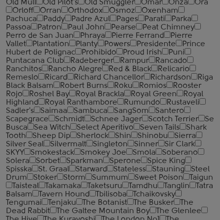
Old Mull
Old Pilot's
Old Smuggler
Omar
Onza
Ora
Orloff
Orran
Orthodox
Osmoz
Oxenham
Pachuca
Paddy
Padre Azul
Pages
Parati
Parka
Passoa
Patron
Paul John
Pearse
Peat Chimney
Perro de San Juan
Phraya
Pierre Ferrand
Pierre
Vallet
Plantation
Planty
Powers
Presidente
Prince
Hubert de Polignac
Prohibido
Proud Irish
Puni
Puntacana Club
Radeberger
Rampur
Rancado
Ranchitos
Rancho Alegre
Red & Black
Relicario
Remeslo
Ricard
Richard Chancellor
Richardson
Riga
Black Balsam
Robert Burns
Roku
Romios
Rooster
Rojo
Roshel Bay
Royal Brackla
Royal Green
Royal
Highland
Royal Ranthambore
Rumundo
Rustaveli
Sadler's
Saimaa
Sambuca
SangSom
Santero
Scapegrace
Schmidt
Schnee Jager
Scotch Terrier
Se
Busca
Sea Witch
Select Aperitivo
Seven Tails
Shark
Tooth
Sheep Dip
Sherlock
Shin
Shinobu
Sierra
Silver Seal
Silvermalt
Singleton
Sinner
Sir Clark
SKYY
Smokestack
Smokey Joe
Smola
Soberano
Solera
Sorbet
Sparkman
Sperone
Spice King
Spisska
St. Graal
Starward
Stateless
Stauning
Steel
Drum
Stoker
Storm
Summum
Sweet Poison
Taigun
Taisteal
Takamaka
Taketsuru
Tamdhu
Tanglin
Tatra
Balsam
Tavern Hound
Tbilisoba
Tchaikovsky
Tengumai
Tenjaku
The Botanist
The Busker
The
Dead Rabbit
The Galtee Mountain Boy
The Glenlee
The Hive
The Kurayoshi
The London №1
The