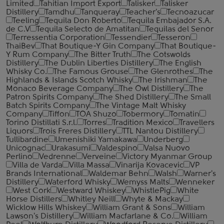
Limited
Tahitian Import Export
Talisker
Talisker
Distillery
Tamdhu
Tanqueray
Teacher's
Tecnoazucar
Teeling
Tequila Don Roberto
Tequila Embajador S.A.
de C.V
Tequila Selecto de Amatitan
Tequilas del Senor
Terressentia Corporation
Tessendier
Tesseron
ThaiBev
That Boutique-Y Gin Company
That Boutique-
Y Rum Company
The Bitter Truth
The Cotswolds
Distillery
The Dublin Liberties Distillery
The English
Whisky Co.
The Famous Grouse
The Glenrothes
The
Highlands & Islands Scotch Whisky
The Irishman
The
Monaco Beverage Company
The Owl Distillery
The
Patron Spirits Company
The Shed Distillery
The Small
Batch Spirits Company
The Vintage Malt Whisky
Company
Tiffon
TOA Shuzo
Tobermory
Tomatin
Torino Distillati S.r.l.
Torres
Tradition Mexico
Travellers
Liquors
Trois Freres Distillery
TTL Nantou Distillery
Tullibardine
Umenishiki Yamakawa
Underberg
Unicognac
Urakasumi
Valdespino
Valsa Nuovo
Perlino
Vedrenne
Verveine
Victory Myanmar Group
Villa de Varda
Villa Massa
Vinarija Kovacevic
VP
Brands International
Waldemar Behn
Walsh
Warner's
Distillery
Waterford Whisky
Wemyss Malts
Wenneker
West Cork
Westward Whiskey
WhistlePig
White
Horse Distillers
Whitley Neill
Whyte & Mackay
Wicklow Hills Whiskey
William Grant & Sons
William
Lawson's Distillery
William Macfarlane & Co.
William