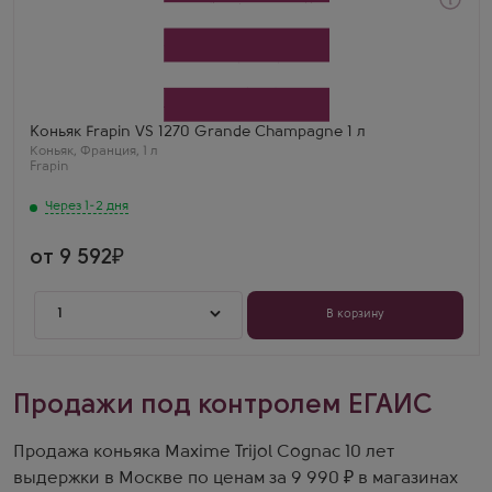
Через 1-2 дня
Коньяк
Фрапен VS 1270 Гранд Шампань
Производитель
Frapin
Регион
Гранд Шампань, Коньяк
Выдержка
Коньяк Frapin VS 1270 Grande Champagne 1 л
6 лет
Коньяк
,
Франция
,
1 л
Егор Поляков
Frapin
Фрапен ВС 1270 литровый — литр отличного
французского коньяка. Очень свежий и ароматный.
Через 1-2 дня
от 9 592
1
В корзину
Продажи под контролем ЕГАИС
Продажа коньяка Maxime Trijol Cognac 10 лет
выдержки в Москве по ценам за 9 990 ₽ в магазинах