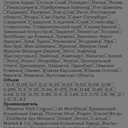
Остров Арран
Остров Скай
Пенедес
Пенза
Пермь
Пирассунунга
Прибрежный Хайленд
Пти Шампань
Пушкино
Пьемонт
Пэи д'Ож
Рига
Ростовская
область
Роэро
Сан-Паулу
Санкт-Петербург
Сардиния
Сидзуока
Сицилия
Скай
Спейсайд
Ставрополь
Ставропольский край
Страна Басков
Таманский полуостров
Ташкент
Теннесси
Тоскана
Треббьяно ди Романья
Тревизо
Трентино-Альто
Адидже
Тула
Турин
Ульяновск
Уссурийск
Уфа
Фин Буа
Фин Шампань
Фриули
Фриули Грав
Фриули-Венеция-Джулия
Хёго
Хайленд
(Высокогорье)
Хайлэнд
Хайлэндс
Халиско
Ханой
Хего
Херес
Хоккайдо
Хонсю
Центральный
Отаго
Цинандали
Шаранта
Эдинбург
Эмилия-
Романья
Эхиме
Южная Каролина
Южная Осетия
Ямагата
Яманаси
Ярославская Область
Объем
0.7
0.05
0.1
0.2
0.25
0.02
0.03
0.04
0.18
0.285
0.3
0.35
0.36
0.375
0.4
0.44
0.45
0.5
0.64
0.72
0.75
0.85
0.9
1
1.45
1.5
1.75
1.8
18
2
2.5
3
4.5
Производитель
Maxime Trijol Cognac
de Montifaud
Ереванский
Коньячный Завод
Thomas Hine
Frapin
Daniel Bouju
Distillerie des Moisans
Godet
Arcon
Camus
Martell & Co
Араратский Коньячный Завод
Bache-