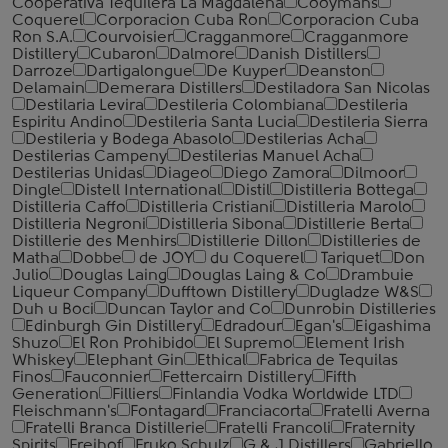
Cooperativa Tequilera La Magdalena
Cooymans
Coquerel
Corporacion Cuba Ron
Corporacion Cuba
Ron S.A.
Courvoisier
Cragganmore
Cragganmore
Distillery
Cubaron
Dalmore
Danish Distillers
Darroze
Dartigalongue
De Kuyper
Deanston
Delamain
Demerara Distillers
Destiladora San Nicolas
Destilaria Levira
Destileria Colombiana
Destileria
Espiritu Andino
Destileria Santa Lucia
Destileria Sierra
Destileria y Bodega Abasolo
Destilerias Acha
Destilerias Campeny
Destilerias Manuel Acha
Destilerias Unidas
Diageo
Diego Zamora
Dilmoor
Dingle
Distell International
Distil
Distilleria Bottega
Distilleria Caffo
Distilleria Cristiani
Distilleria Marolo
Distilleria Negroni
Distilleria Sibona
Distillerie Berta
Distillerie des Menhirs
Distillerie Dillon
Distilleries de
Matha
Dobbe
de JOY
du Coquerel
Tariquet
Don
Julio
Douglas Laing
Douglas Laing & Co
Drambuie
Liqueur Company
Dufftown Distillery
Dugladze W&S
Duh u Boci
Duncan Taylor and Co
Dunrobin Distilleries
Edinburgh Gin Distillery
Edradour
Egan's
Eigashima
Shuzo
El Ron Prohibido
El Supremo
Element Irish
Whiskey
Elephant Gin
Ethical
Fabrica de Tequilas
Finos
Fauconnier
Fettercairn Distillery
Fifth
Generation
Filliers
Finlandia Vodka Worldwide LTD
Fleischmann's
Fontagard
Franciacorta
Fratelli Averna
Fratelli Branca Distillerie
Fratelli ‎Francoli
Fraternity
Spirits
Freihof
Fruko Schulz
G & J Distillers
Gabriello