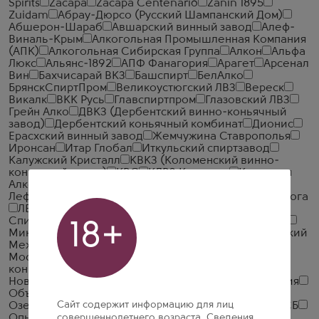
Spirits
Zacapa
Zacapa Centenario
Zanin 1895
Zuidam
Абрау-Дюрсо (Русский Шампанский Дом)
Абшерон-Шараб
Авшарский винный завод
Алеф-
Виналь-Крым
Алкогольная Промышленная Компания
(АПК)
Алкогольная Сибирская Группа
Алкон
Альфа
Люкс
Альянс-1892
АПФ Фанагория
Арагет
Арсенал
Вин
Бахчисарай ВКЗ
Башспирт
БелАлко
БрянскСпиртПром
Великоустюгский ЛВЗ
Вереск
Викалк
ВКК Русь
Главспиртпром
Глазовский ЛВЗ
Грейн Алко
ДВКЗ (Дербентский винно-коньячный
завод)
Дербентский коньячный комбинат
Дионис
Ерасхский винный завод
Жемчужина Ставрополья
Иронсан
Итар Глобал
Иткульский спиртзавод
Калужский Кристалл
КВКЗ (Коломенский винно-
коньячный завод)
КВС
КЛВЗ Кристалл
Компания
Алкогольных Напитков Алаверди
Кристалл-
Лефортово ГК
Крымская Водочная Компания
Ладога
ЛВЗ Московский
Малиновщизненский
Спиртоводочный Завод Аквадив
Минск Кристалл
18+
Минский завод виноградных вин
ММВЗ (Московский
Межреспубликанский Винодельческий Завод)
Московский завод Кристалл
Мргашен Винно-
коньячный завод
Национал Алко
Нива
Новокубанское
Объединенная Водочная Компания
Объединенные Пензенские Водочные Заводы
Сайт содержит информацию для лиц
Озерский спиртоводочный завод (ОСВЗ)
ООО ССБ
Опытный завод НИВА
совершеннолетнего возраста. Сведения,
Первомайский
Первый