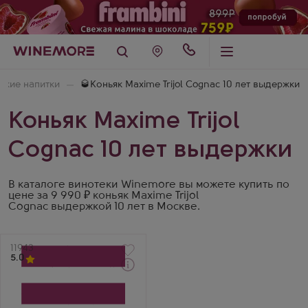
пкие напитки
🥃Коньяк Maxime Trijol Cognac 10 лет выдержки
Коньяк Maxime Trijol
Cognac 10 лет выдержки
В каталоге винотеки Winemore вы можете купить по
цене за 9 990 ₽ коньяк Maxime Trijol
Cognac выдержкой 10 лет в Москве.
Артикул
11943
5.0
Забрать сегодня
Коньяк
Максим Трижоль XO
Селексьон