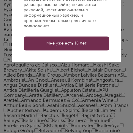
Купажный Завод
Пермалко
Радамир
Родник и К
размещённые на сайте, не являются
Русский Алкоголь (Руст Россия)
Русский Север
рекламой, носят исключительно
Русский стандарт
Саранский ЛВЗ
Сиббиттер
информационный характер, и
Синергия
Смирнов
Стандартъ
Стрижамент
предназначены только для личного
Татспиртпром
Ташкентвино
Тейси
Тульский
пользования.
Винокуренный Завод 1911
Уржумский СВЗ
Усовские
винно-коньячные подвалы
Фортуна ЛВЗ
Царь
Тигран
Чандари
Чебоксарский ЛВЗ
Черный знахарь
Мне уже есть 18 лет
Шаумян-Вин
Шуйская водка
Юпитер
Инкорпорейтед
Ярославский ЛВЗ
327 Spirits
A. de
Fussigny
A. H. Riise Spirits
A.E. Dor Cognac
Aberfeldy
Aberlour Distillery
Absolut
Aceo
ADS Spirits
Agrotequilera de Jalisco
Aizu Homare
Akashi Sake
Brewery
Akita Seishu
Albert Bichot
Alistair Duncan
Allied Brands
Altia Group
Amber Latvijas Balzams AS
Ambrosia
An Cnoc
Anaseuli Kombinat
Angostura
Angus Dundee Distillers
Antica Distilleria Petrone
Antica Distilleria Quaglia
Appleton Estate
APU
Company
Aratta Distillery
Arcane
Ardbeg
Aregak
Arette
Armando Bermudez & Co
Armenia Wine
Arthur Bell & Sons
Asahi Shuzo
Ascaneli
Atom Brands
Auchentoshan
Audemus Spirits
Bacardi Limited
Bacardi Martini
Bacchus
Bagots
Bagrat Group
Baileys
Ballantine's
Banks
Barbero
Bardinet
Bareksten Spirits
BBC Spirits
Beefeater
Bellevoye
Beluga Group
Belvedere
Belvingroup
Beniamino