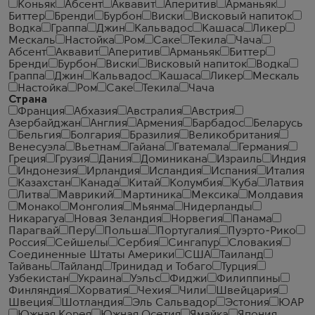
Коньяк
Абсент
Аквавит
Аперитив
Арманьяк
Биттер
Бренди
Бурбон
Виски
Висковый напиток
Водка
Граппа
Джин
Кальвадос
Кашаса
Ликер
Мескаль
Настойка
Ром
Саке
Текила
Чача
Абсент
Аквавит
Аперитив
Арманьяк
Биттер
Бренди
Бурбон
Виски
Висковый напиток
Водка
Граппа
Джин
Кальвадос
Кашаса
Ликер
Мескаль
Настойка
Ром
Саке
Текила
Чача
Страна
Франция
Абхазия
Австралия
Австрия
Азербайджан
Англия
Армения
Барбадос
Беларусь
Бельгия
Болгария
Бразилия
Великобритания
Венесуэла
Вьетнам
Гайана
Гватемала
Германия
Греция
Грузия
Дания
Доминикана
Израиль
Индия
Индонезия
Ирландия
Исландия
Испания
Италия
Казахстан
Канада
Китай
Колумбия
Куба
Латвия
Литва
Маврикий
Мартиника
Мексика
Молдавия
Монако
Монголия
Мьянма
Нидерланды
Никарагуа
Новая Зеландия
Норвегия
Панама
Парагвай
Перу
Польша
Португалия
Пуэрто-Рико
Россия
Сейшелы
Сербия
Сингапур
Словакия
Соединенные Штаты Америки
США
Таиланд
Тайвань
Тайланд
Тринидад и Тобаго
Турция
Узбекистан
Украина
Уэльс
Фиджи
Филиппины
Финляндия
Хорватия
Чехия
Чили
Швейцария
Швеция
Шотландия
Эль Сальвадор
Эстония
ЮАР