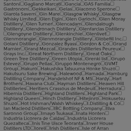
Santoni
Gagliano Marcati
Gancia
GAS Familia
Gastronom
Gekkeikan
Gelas
Giacomo Sperone
Giarola Savem
Gin Mare
Glasgow Whisky
Glasgow
Whisky Limited
Glen Elgin
Glen Garioch
Glen Moray
Distillery
Glen Turner
Glencadam
Glendalough
Distillery
Glendronach Distillery
Glenfarclas Distillery
Glengoyne Distillery
Glenkinchie
Glenlivet
Glenmorangie
Glenmorangie Distillery
Globefill Inc.
Golani Distillery
Gonzalez Byass
Gordon & Co
Grand
Marnier
Grand Mezcal
Grandes Distilleries Peureux
Grays Inc.
Great Northern Distillery
Great Oaks
Green Tree Distillery
Green Utopia
Grenki list
Grupo
Estevez
Grupo Pellas
Gruppo Montenegro
GVMT
Group
Hakuro
Hakushika Tatsuuma Honke Shuzo
Hakutsuru Sake Brewing
Halewood
Hamada
Hamburg
Distilling Company
Handelshof NF & MS
Hardy
Hart
Brothers
Havana Club
Hayman Distillers
Heaven Hill
Distilleries
Heritiers Crassous de Medeuil
Herradura
Hibernia Distillers
Highland Distillers
Highland Park
Highland Queen
Hinch Distillery
Hitejinro
Hokusetsu
Shuzo
Hot Irishman/Walsh Whiskey
I.Distilling & Co
Ian Macleod Distillers
IBC Bottling Company
Illva
Saronno Group
Imayo Tsukasa
Inata Honten
Industria Licorera de Caldas
Industria Licorera
Quezalteca
Inis Tine Uisce Teoranta
Inver House
Distillers LTD
Ioreli
Irish Distillers
Isle of Arran