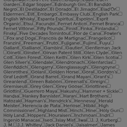
Gunpowder
Du Pere Laize
Dupuy
Eddu
Eden
Garden
Edgar Sopper
Edinburgh Gin
El Bandido
Negro
El Destilador
El Dorado
El Jimador
Elad'Or
Eldermen
Elit
Embargo
Embassy Club
English Park
English Whisky
Espanta Espiritus
Espolon
Esprit
Organic
Etsu
Facundo
Fernet Antico
Fernet Branca
Fernet Vittone
Fifty Pounds
Finist
Finka
Finlandia
Finsky
Five Decades Tomintoul
Flor de Cana
Fowler's
Fox and Dogs
Francois de Martignac
Frangelico
Franzini
Freeman
Fruto
Fujigane
Fujimi
Fuyu
Gallant
Galliano
Gambini
Gautier
Gentleman Jack
Gineti
Ginster
Girvan Patent Still
Glen Clyde
Glen
Colt
Glen Forest
Glen Keith
Glen Kirk
Glen Scotia
Glen Silver's
Glendale
Glendronach
Glenfarclas
Glenfiddich
Glengarry
Glenglassaugh
Glengoyne
Glenrothes
Golani
Golden Horse
Goral
Gordon's
Graf Ledoff
Grand Barrel
Grand Mayan
Grant's
Greanlend
Green Baboon
Greenall's
Greign
Gremiseuli
Grey Glen
Grey Goose
Griottines
Griottini
Guerrero Maya
Hakushu
Hammer + Sickle
Handsa
Hankey Bannister
Haran
Hart Brothers
Hatozaki
Hayman's
Hendrick's
Hennessy
Herald
Meister
Herencia de Plata
Heriose
Hibiki
High
Commissioner
Highland Mist
Hinch
Hine
Holy Gun
Holy Land
Hoppers
Houraisen
Inchmoan
Indri
Ingenio Manacas
Iseo
Islay Mist
Iwai
J. J. Kurberg
J. M.
J.J. Whitley
Jack Daniel's
Jaisalmer
James