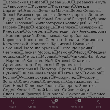
Еврейский Стандарт
Ереван 2800
Ереванский Путь
Жаворонки
Журавли
Журавушка
Звезда
Даргинии
Зверь
Зеленая Марка
Зерна Севера
Зерно
Зимняя деревенька
Зимняя дорога
Золотая
Выдержка
Золотой Крым
Золотой Резерв
Зубровка
Иван Грозный
Императорская коллекция
Иней
Иорели
Кедр
Кедровица
Кизлярка
Кизлярский
Киновский
Коктебель
Коллекция Вин Александрова
Командирский
Коноплянка
Контрабанда
Корюшка
Косогоров Самогон
Кочари
Кремлевка
Кремлевский
Кристалл
Крымский
Кукушка
Ламоника
Легенда Армении
Легенда Кремля
Лезгинка
Лесная Мороша
Мамонт
Маруся
Медная
лошадка
Методъ
Мурава
Муш
Мягков
Налибоки
Народный Капитал
Ной
Оганян
Онегин
Органикмастер
Первогон
Перепелка
Поздравительный
Полугар
Престиж
Прикамский
Путинка
Пшеничная история
Пять Озер
Романов
Рослин
Русская Эскадра
Русский лед
Русское
Золото
Самарканд
Самоваръ
Сараджишвили
Саят Нова
Северная Тропа
Северное Золото
Седой Кавказ
Седой Кизляр
Сейлорс Хоум
Славянский Трактир
Смирновъ
Сокровище Тифлиса
Солодовая Ярмарка
Солодовня
Спельта
Старая
0
0
Москва
Старейшина
Старка
Старый Кахети
Старый Кенигсберг
Столичная
Стопарик
Стужа
Акции
Адреса
Корзина
Избранное
Вход