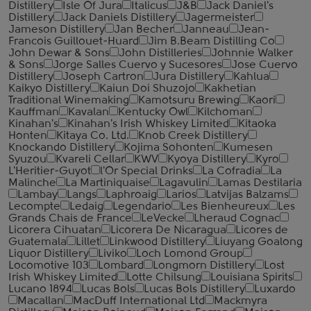
Distillery
Isle Of Jura
Italicus
J&B
Jack Daniel's
Distillery
Jack Daniels Distillery
Jagermeister
Jameson Distillery
Jan Becher
Janneau
Jean-
Francois Guillouet-Huard
Jim B.Beam Distilling Co
John Dewar & Sons
John Distilleries
Johnnie Walker
& Sons
Jorge Salles Cuervo y Sucesores
Jose Cuervo
Distillery
Joseph Cartron
Jura Distillery
Kahlua
Kaikyo Distillery
Kaiun Doi Shuzojo
Kakhetian
Traditional Winemaking
Kamotsuru Brewing
Kaori
Kauffman
Kavalan
Kentucky Owl
Kilchoman
Kinahan's
Kinahan's Irish Whiskey Limited
Kitaoka
Honten
Kitaya Co. Ltd.
Knob Creek Distillery
Knockando Distillery
Kojima Sohonten
Kumesen
Syuzou
Kvareli Cellar
KWV
Kyoya Distillery
Kyro
L'Heritier-Guyot
l'Or Special Drinks
La Cofradia
La
Malinche
La Martiniquaise
Lagavulin
Lamas Destilaria
Lambay
Langs
Laphroaig
Larios
Latvijas Balzams
Lecompte
Ledaig
Legendario
Les Bienheureux
Les
Grands Chais de France
LeVecke
Lheraud Cognac
Licorera Cihuatan
Licorera De Nicaragua
Licores de
Guatemala
Lillet
Linkwood Distillery
Liuyang Goalong
Liquor Distillery
Liviko
Loch Lomond Group
Locomotive 103
Lombard
Longmorn Distillery
Lost
Irish Whiskey Limited
Lotte Chilsung
Louisiana Spirits
Lucano 1894
Lucas Bols
Lucas Bols Distillery
Luxardo
Macallan
MacDuff International Ltd
Mackmyra