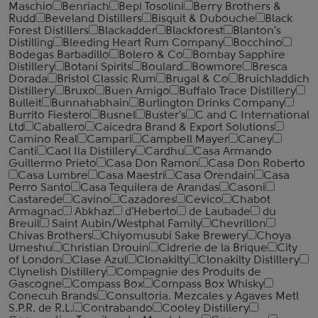
Maschio
Benriach
Bepi Tosolini
Berry Brothers &
Rudd
Beveland Distillers
Bisquit & Dubouche
Black
Forest Distillers
Blackadder
Blackforest
Blanton's
Distilling
Bleeding Heart Rum Company
Bocchino
Bodegas Barbadillo
Bolero & Co
Bombay Sapphire
Distillery
Botani Spirits
Boulard
Bowmore
Bresca
Dorada
Bristol Classic Rum
Brugal & Co
Bruichladdich
Distillery
Bruxo
Buen Amigo
Buffalo Trace Distillery
Bulleit
Bunnahabhain
Burlington Drinks Company
Burrito Fiestero
Busnel
Buster's
C and C International
Ltd
Caballero
Caicedra Brand & Export Solutions
Camino Real
Campari
Campbell Mayer
Caney
Canti
Caol Ila Distillery
Cardhu
Casa Armando
Guillermo Prieto
Casa Don Ramon
Casa Don Roberto
Casa Lumbre
Casa Maestri
Casa Orendain
Casa
Perro Santo
Casa Tequilera de Arandas
Casoni
Castarede
Cavino
Cazadores
Cevico
Chabot
Armagnac
Abkhaz
d'Heberto
de Laubade
du
Breuil
Saint Aubin/Westphal Family
Chevrillon
Chivas Brothers
Chiyomusubi Sake Brewery
Choya
Umeshu
Christian Drouin
Cidrerie de la Brique
City
of London
Clase Azul
Clonakilty
Clonakilty Distillery
Clynelish Distillery
Compagnie des Produits de
Gascogne
Compass Box
Compass Box Whisky
Conecuh Brands
Consultoria. Mezcales y Agaves Metl
S.P.R. de R.L.
Contrabando
Cooley Distillery