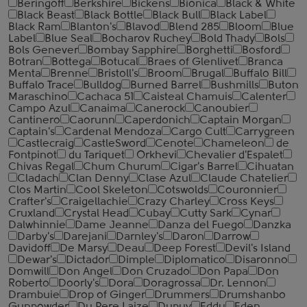
Beringoff
Berkshire
Bickens
Bionica
Black & White
Black Beast
Black Bottle
Black Bull
Black Label
Black Ram
Blanton's
Blavod
Blend 285
Bloom
Blue
Label
Blue Seal
Bocharov Ruchey
Bold Thady
Bols
Bols Genever
Bombay Sapphire
Borghetti
Bosford
Botran
Bottega
Botucal
Braes of Glenlivet
Branca
Menta
Brenne
Bristoll's
Broom
Brugal
Buffalo Bill
Buffalo Trace
Bulldog
Burned Barrel
Bushmills
Buton
Maraschino
Cachaca 51
Caisteal Chamuis
Calenter
Campo Azul
Canaima
Canerock
Canoubier
Cantinero
Caorunn
Caperdonich
Captain Morgan
Captain's
Cardenal Mendoza
Cargo Cult
Carrygreen
Castlecraig
CastleSword
Cenote
Chameleon
de
Fontpinot
du Tariquet
Orkhevi
Chevalier d'Espalet
Chivas Regal
Chum Churum
Cigar's Barrel
Cihuatan
Cladach
Clan Denny
Clase Azul
Claude Chatelier
Clos Martin
Cool Skeleton
Cotswolds
Couronnier
Crafter's
Craigellachie
Crazy Charley
Cross Keys
Cruxland
Crystal Head
Cubay
Cutty Sark
Cynar
Dalwhinnie
Dame Jeanne
Danza del Fuego
Danzka
Darby's
Darejani
Darnley's
Daron
Darrow
Davidoff
De Marsy
Deau
Deep Forest
Devil's Island
Dewar's
Dictador
Dimple
Diplomatico
Disaronno
Domwill
Don Angel
Don Cruzado
Don Papa
Don
Roberto
Doorly's
Dora
Doragrossa
Dr. Lennon
Drambuie
Drop of Ginger
Drummers
Drumshanbo