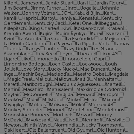
Kilton
Jameson
Jamie Stuart
Jan II
Jardin Fleury
Jim Beam
Jimmy Turner
Jinro
Jogaila
Johnnie
Walker
Johnny Volmer
JOY
Kabuki Bijin
Kah
Kamiki
Kapriol
Karpy
Kemlya
Kensatu
Kentucky
Gentleman
Kentucky Jack
Ketel One
Kilbeggan
Killepitsch
King Charles
Kiwi
Koskenkorva
Kraken
Kremlin Award
Kujira
Kujira Ryukyu
Kurai
Kvezani
Kvint
La Arenita
La Cruz
La Escondida
La Mejicana
La Morita Caribena
La Pavesa
La Pipette Verte
Lamas
Laneta
Larrys
Lautrec
Lazy Dodo
Les Grands
Assemblages
Ley Seca
Leyrat
Lheraud
Licor 43
Ligare
Liko
Limoncello
Limoncello di Capri
Limoncino Bottega
Loch Castle
Lockwood
Louis
Jolliet
Love Story
Lucky Nucky
Mac Duncan
Mac
Ingal
Machir Bay
Macleod's
Maestro Dobel
Magdala
Magic Tree
Malibu
Mallows
Malt B
Manhattan
Marett
Marlborough
Marquis d'Aguesseau
Martell
Martini
Masahiro
Matusalem
Maxximo de Codorniz
Mayfair
McConnell's
Medjida
Menard
Metropoli
Meukow
Midai
Millstone
Minke
Mistral
Mixtura
Miyagikyo
Mobius
Moisans
Moko
Monkey 47
Monkey Shoulder
Monnet
Mont Blanc
Montelobos
Moonshine Runners
Mortlach
Mozart
Murray
McDavid
Myokosan
Naud
Neft
Nemiroff
Nestville
Newton
Ninth Wave
Normindia
Nucky Thompson
OakHeart
Old Ballantruan
Old Gyumri
Old Hunter's