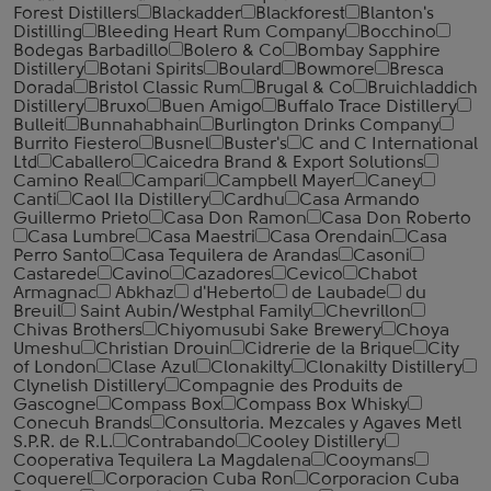
Forest Distillers
Blackadder
Blackforest
Blanton's
Distilling
Bleeding Heart Rum Company
Bocchino
Bodegas Barbadillo
Bolero & Co
Bombay Sapphire
Distillery
Botani Spirits
Boulard
Bowmore
Bresca
Dorada
Bristol Classic Rum
Brugal & Co
Bruichladdich
Distillery
Bruxo
Buen Amigo
Buffalo Trace Distillery
Bulleit
Bunnahabhain
Burlington Drinks Company
Burrito Fiestero
Busnel
Buster's
C and C International
Ltd
Caballero
Caicedra Brand & Export Solutions
Camino Real
Campari
Campbell Mayer
Caney
Canti
Caol Ila Distillery
Cardhu
Casa Armando
Guillermo Prieto
Casa Don Ramon
Casa Don Roberto
Casa Lumbre
Casa Maestri
Casa Orendain
Casa
Perro Santo
Casa Tequilera de Arandas
Casoni
Castarede
Cavino
Cazadores
Cevico
Chabot
Armagnac
Abkhaz
d'Heberto
de Laubade
du
Breuil
Saint Aubin/Westphal Family
Chevrillon
Chivas Brothers
Chiyomusubi Sake Brewery
Choya
Umeshu
Christian Drouin
Cidrerie de la Brique
City
of London
Clase Azul
Clonakilty
Clonakilty Distillery
Clynelish Distillery
Compagnie des Produits de
Gascogne
Compass Box
Compass Box Whisky
Conecuh Brands
Consultoria. Mezcales y Agaves Metl
S.P.R. de R.L.
Contrabando
Cooley Distillery
Cooperativa Tequilera La Magdalena
Cooymans
Coquerel
Corporacion Cuba Ron
Corporacion Cuba