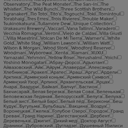
Observatory
The Peat Monster
The San-In
The
Whistler
The Wild Bunch
Three Scottish Brothers
Tigranakert
Tio Toto
Tito's
Togouchi
Toki
Tomintoul
Torabhaig
Tres Erres
Trois Rivieres
Trouble Maker
Tsukinokatsura
Tullamore Dew
Unique Collection
Urakasumi Brewery
Vaccari
Vana Tallinn
Varadero
Vecchia Romagna
Veroni
Viejo de Caldas
Villa Giusti
Villa Maestrini
Volcan De Mi Tierra
Warner's
White
Gold
White Stag
William Lawson's
William Watt
Wilson & Morgan
Wood Stork
Woodford Reserve
Woodman
Wyborowa
Xenta
Xiaman
XUXU
Yamazaki
Yehmon
Yellow Rose
Yerushalmi
Yoichi
Yoshino Monogatari
Абрау-Дюрсо
Адъютант
Айвазовский
Айк
Айрум
Алаверди
Александр
Хлебников
Аракел
Аратес
Араш
Аргус
Ардели
Арктика
Армянский коньяк
Армянский Символ
Армянский Узор
Арпинэ
Архангельская
Арцах
Ачара
Баадури
Байкал
Балчуг
Бастион
Бахчисарай
Белая Березка
Белая Сова
Беленькая
Беловежская Ледяная
БелорусскаЯ
Белуга
Белуха
Белый аист
Белый Барс
Белый лёд
Берикони
Беш
Кудук
Бугульма
Бульбашъ
Вакцина
Воздух
Воронецкая
Гжелка
Голубое Озеро
Городок
Гранд
Ереван
Гранд Нарине
Дагестанский
Дербент
Деревенька
Джигит
Дикий мед
Доктор Август
Драники
Дубровский
Дугладзе
Душевный Тбилиси