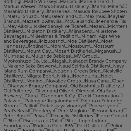
Bottling
Malt'b Whiskey
Marcati
Marie Brizard
Markus Wieser
Mars Shinshu Distillery
Martin Miller's
Masahiro Distillery
Massenez
Masuda Tokubee Shoten
Matsui Shuzo
Matusalem and Co
Maximus
Mayfair
Brands
Mazzetti d'Altavilla
McClelland's
Menard & Fils
Mey Alkollu Ickiler Sanayii ve Ticaret
Mezan
Michter's
Distillery
Midleton Distillery
Mijnaberd
Milestone
Beverages
Millesimes & Tradition
Minami Alps Wine
and Beverages
Mizubasho
Moe Distillery
Moet
Hennessy
Molinari
Monin
Mossburn
Mossburn
Distillery
Mount Gay
Mozart Distillerie
Mrganush
Muirhead's
Muller de Bebidas
MV Group
Myokoshuzo Co. Ltd.
Nagai
Nahapet Brandy Company
Nakano Sake Brewery
Naud Spirits & Distillery
Navy
Island Rum Company
Nelson's Green Brier
Nestville
Distillery
Niigata Beer
Nikka
Nocheluna
Nolet
Distillery
Nonino
Novabev Group
Nusa Cana
Oban
Ohanyan Brandy Company
Old Bushmills Distillery
Old Pulteney
Oliver and Oliver
Olmeca
Ota Sake
Brewery
Otard
Oxenham & Cy
Ozeki Corporation
Palavani
Palenque Tragalumbare
Palirna u Zeleneho
Stromu
Pallini
Parichskaya vinarnya
Pearse Lyons
Peat's Beast
Penderyn
Pere Magloire
Pernod Ricard
Peter Busch
Peyrat
Piccadily Distilleries
Pierre Croizet
Pilzer
Pisquera de Chile
Pitu – Importadora
Exportadora
Podrum Palic 1896
Poli Distillerie
Polini