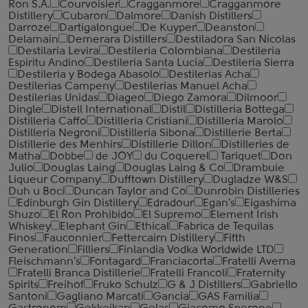
Ron S.A.
Courvoisier
Cragganmore
Cragganmore
Distillery
Cubaron
Dalmore
Danish Distillers
Darroze
Dartigalongue
De Kuyper
Deanston
Delamain
Demerara Distillers
Destiladora San Nicolas
Destilaria Levira
Destileria Colombiana
Destileria
Espiritu Andino
Destileria Santa Lucia
Destileria Sierra
Destileria y Bodega Abasolo
Destilerias Acha
Destilerias Campeny
Destilerias Manuel Acha
Destilerias Unidas
Diageo
Diego Zamora
Dilmoor
Dingle
Distell International
Distil
Distilleria Bottega
Distilleria Caffo
Distilleria Cristiani
Distilleria Marolo
Distilleria Negroni
Distilleria Sibona
Distillerie Berta
Distillerie des Menhirs
Distillerie Dillon
Distilleries de
Matha
Dobbe
de JOY
du Coquerel
Tariquet
Don
Julio
Douglas Laing
Douglas Laing & Co
Drambuie
Liqueur Company
Dufftown Distillery
Dugladze W&S
Duh u Boci
Duncan Taylor and Co
Dunrobin Distilleries
Edinburgh Gin Distillery
Edradour
Egan's
Eigashima
Shuzo
El Ron Prohibido
El Supremo
Element Irish
Whiskey
Elephant Gin
Ethical
Fabrica de Tequilas
Finos
Fauconnier
Fettercairn Distillery
Fifth
Generation
Filliers
Finlandia Vodka Worldwide LTD
Fleischmann's
Fontagard
Franciacorta
Fratelli Averna
Fratelli Branca Distillerie
Fratelli ‎Francoli
Fraternity
Spirits
Freihof
Fruko Schulz
G & J Distillers
Gabriello
Santoni
Gagliano Marcati
Gancia
GAS Familia