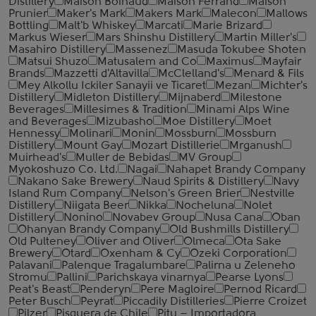
Distillery
Maison Boinaud
Maison Ferrand
Maison
Prunier
Maker's Mark
Makers Mark
Malecon
Mallows
Bottling
Malt'b Whiskey
Marcati
Marie Brizard
Markus Wieser
Mars Shinshu Distillery
Martin Miller's
Masahiro Distillery
Massenez
Masuda Tokubee Shoten
Matsui Shuzo
Matusalem and Co
Maximus
Mayfair
Brands
Mazzetti d'Altavilla
McClelland's
Menard & Fils
Mey Alkollu Ickiler Sanayii ve Ticaret
Mezan
Michter's
Distillery
Midleton Distillery
Mijnaberd
Milestone
Beverages
Millesimes & Tradition
Minami Alps Wine
and Beverages
Mizubasho
Moe Distillery
Moet
Hennessy
Molinari
Monin
Mossburn
Mossburn
Distillery
Mount Gay
Mozart Distillerie
Mrganush
Muirhead's
Muller de Bebidas
MV Group
Myokoshuzo Co. Ltd.
Nagai
Nahapet Brandy Company
Nakano Sake Brewery
Naud Spirits & Distillery
Navy
Island Rum Company
Nelson's Green Brier
Nestville
Distillery
Niigata Beer
Nikka
Nocheluna
Nolet
Distillery
Nonino
Novabev Group
Nusa Cana
Oban
Ohanyan Brandy Company
Old Bushmills Distillery
Old Pulteney
Oliver and Oliver
Olmeca
Ota Sake
Brewery
Otard
Oxenham & Cy
Ozeki Corporation
Palavani
Palenque Tragalumbare
Palirna u Zeleneho
Stromu
Pallini
Parichskaya vinarnya
Pearse Lyons
Peat's Beast
Penderyn
Pere Magloire
Pernod Ricard
Peter Busch
Peyrat
Piccadily Distilleries
Pierre Croizet
Pilzer
Pisquera de Chile
Pitu – Importadora