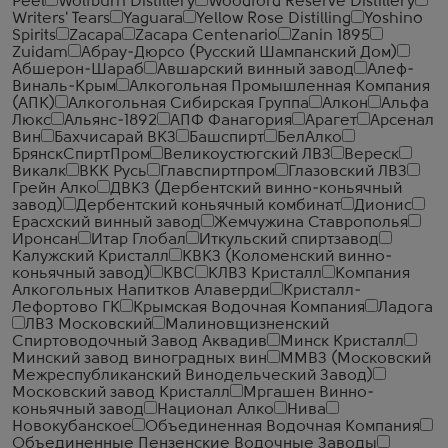
Peel
Wolfburn Distillery
Woodford Reserve Distillery
Writers' Tears
Yaguara
Yellow Rose Distilling
Yoshino
Spirits
Zacapa
Zacapa Centenario
Zanin 1895
Zuidam
Абрау-Дюрсо (Русский Шампанский Дом)
Абшерон-Шараб
Авшарский винный завод
Алеф-
Виналь-Крым
Алкогольная Промышленная Компания
(АПК)
Алкогольная Сибирская Группа
Алкон
Альфа
Люкс
Альянс-1892
АПФ Фанагория
Арагет
Арсенал
Вин
Бахчисарай ВКЗ
Башспирт
БелАлко
БрянскСпиртПром
Великоустюгский ЛВЗ
Вереск
Викалк
ВКК Русь
Главспиртпром
Глазовский ЛВЗ
Грейн Алко
ДВКЗ (Дербентский винно-коньячный
завод)
Дербентский коньячный комбинат
Дионис
Ерасхский винный завод
Жемчужина Ставрополья
Иронсан
Итар Глобал
Иткульский спиртзавод
Калужский Кристалл
КВКЗ (Коломенский винно-
коньячный завод)
КВС
КЛВЗ Кристалл
Компания
Алкогольных Напитков Алаверди
Кристалл-
Лефортово ГК
Крымская Водочная Компания
Ладога
ЛВЗ Московский
Малиновщизненский
Спиртоводочный Завод Аквадив
Минск Кристалл
Минский завод виноградных вин
ММВЗ (Московский
Межреспубликанский Винодельческий Завод)
Московский завод Кристалл
Мргашен Винно-
коньячный завод
Национал Алко
Нива
Новокубанское
Объединенная Водочная Компания
Объединенные Пензенские Водочные Заводы