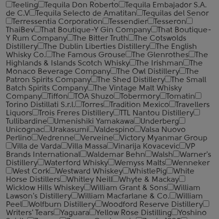
Teeling
Tequila Don Roberto
Tequila Embajador S.A.
de C.V
Tequila Selecto de Amatitan
Tequilas del Senor
Terressentia Corporation
Tessendier
Tesseron
ThaiBev
That Boutique-Y Gin Company
That Boutique-
Y Rum Company
The Bitter Truth
The Cotswolds
Distillery
The Dublin Liberties Distillery
The English
Whisky Co.
The Famous Grouse
The Glenrothes
The
Highlands & Islands Scotch Whisky
The Irishman
The
Monaco Beverage Company
The Owl Distillery
The
Patron Spirits Company
The Shed Distillery
The Small
Batch Spirits Company
The Vintage Malt Whisky
Company
Tiffon
TOA Shuzo
Tobermory
Tomatin
Torino Distillati S.r.l.
Torres
Tradition Mexico
Travellers
Liquors
Trois Freres Distillery
TTL Nantou Distillery
Tullibardine
Umenishiki Yamakawa
Underberg
Unicognac
Urakasumi
Valdespino
Valsa Nuovo
Perlino
Vedrenne
Verveine
Victory Myanmar Group
Villa de Varda
Villa Massa
Vinarija Kovacevic
VP
Brands International
Waldemar Behn
Walsh
Warner's
Distillery
Waterford Whisky
Wemyss Malts
Wenneker
West Cork
Westward Whiskey
WhistlePig
White
Horse Distillers
Whitley Neill
Whyte & Mackay
Wicklow Hills Whiskey
William Grant & Sons
William
Lawson's Distillery
William Macfarlane & Co.
William
Peel
Wolfburn Distillery
Woodford Reserve Distillery
Writers' Tears
Yaguara
Yellow Rose Distilling
Yoshino