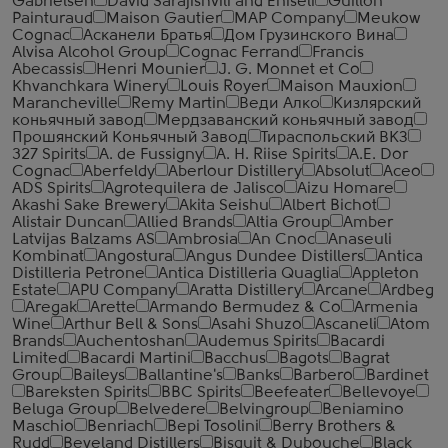
Gabrielsen
David Sarajishvili and Eniseli
Guillon
Painturaud
Maison Gautier
MAP Company
Meukow
Cognac
Асканели Братья
Дом Грузинского Вина
Alvisa Alcohol Group
Cognac Ferrand
Francis
Abecassis
Henri Mounier
J. G. Monnet et Co
Khvanchkara Winery
Louis Royer
Maison Mauxion
Marancheville
Remy Martin
Веди Алко
Кизлярский
коньячный завод
Мердзаванский коньячный завод
Прошянский Коньячный Завод
Тираспольский ВКЗ
327 Spirits
A. de Fussigny
A. H. Riise Spirits
A.E. Dor
Cognac
Aberfeldy
Aberlour Distillery
Absolut
Aceo
ADS Spirits
Agrotequilera de Jalisco
Aizu Homare
Akashi Sake Brewery
Akita Seishu
Albert Bichot
Alistair Duncan
Allied Brands
Altia Group
Amber
Latvijas Balzams AS
Ambrosia
An Cnoc
Anaseuli
Kombinat
Angostura
Angus Dundee Distillers
Antica
Distilleria Petrone
Antica Distilleria Quaglia
Appleton
Estate
APU Company
Aratta Distillery
Arcane
Ardbeg
Aregak
Arette
Armando Bermudez & Co
Armenia
Wine
Arthur Bell & Sons
Asahi Shuzo
Ascaneli
Atom
Brands
Auchentoshan
Audemus Spirits
Bacardi
Limited
Bacardi Martini
Bacchus
Bagots
Bagrat
Group
Baileys
Ballantine's
Banks
Barbero
Bardinet
Bareksten Spirits
BBC Spirits
Beefeater
Bellevoye
Beluga Group
Belvedere
Belvingroup
Beniamino
Maschio
Benriach
Bepi Tosolini
Berry Brothers &
Rudd
Beveland Distillers
Bisquit & Dubouche
Black