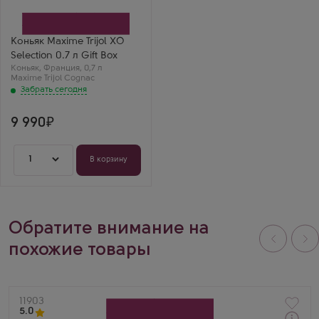
Производитель
Maxime Trijol Cognac
Бренд
Maxime Trijol
Коньяк Maxime Trijol XO
Регион
Selection 0.7 л Gift Box
Коньяк
Коньяк
Выдержка
,
Франция
,
0,7 л
Maxime Trijol Cognac
10 лет
Ирина
Забрать сегодня
Коньяк Maxime Trijol
XO Selection 0.7 л
Gift Box — зрелый, с
9 990
финиками, орехами,
дубом. Очень
насыщенный и
1
бархатистый.
В корзину
Обратите внимание на
похожие товары
Артикул
11903
5.0