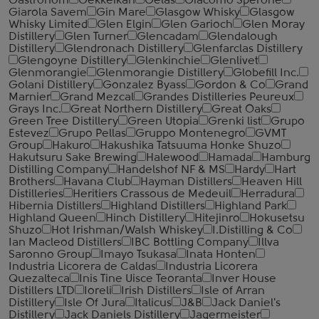
Gastronom
Gekkeikan
Gelas
Giacomo Sperone
Giarola Savem
Gin Mare
Glasgow Whisky
Glasgow
Whisky Limited
Glen Elgin
Glen Garioch
Glen Moray
Distillery
Glen Turner
Glencadam
Glendalough
Distillery
Glendronach Distillery
Glenfarclas Distillery
Glengoyne Distillery
Glenkinchie
Glenlivet
Glenmorangie
Glenmorangie Distillery
Globefill Inc.
Golani Distillery
Gonzalez Byass
Gordon & Co
Grand
Marnier
Grand Mezcal
Grandes Distilleries Peureux
Grays Inc.
Great Northern Distillery
Great Oaks
Green Tree Distillery
Green Utopia
Grenki list
Grupo
Estevez
Grupo Pellas
Gruppo Montenegro
GVMT
Group
Hakuro
Hakushika Tatsuuma Honke Shuzo
Hakutsuru Sake Brewing
Halewood
Hamada
Hamburg
Distilling Company
Handelshof NF & MS
Hardy
Hart
Brothers
Havana Club
Hayman Distillers
Heaven Hill
Distilleries
Heritiers Crassous de Medeuil
Herradura
Hibernia Distillers
Highland Distillers
Highland Park
Highland Queen
Hinch Distillery
Hitejinro
Hokusetsu
Shuzo
Hot Irishman/Walsh Whiskey
I.Distilling & Co
Ian Macleod Distillers
IBC Bottling Company
Illva
Saronno Group
Imayo Tsukasa
Inata Honten
Industria Licorera de Caldas
Industria Licorera
Quezalteca
Inis Tine Uisce Teoranta
Inver House
Distillers LTD
Ioreli
Irish Distillers
Isle of Arran
Distillery
Isle Of Jura
Italicus
J&B
Jack Daniel's
Distillery
Jack Daniels Distillery
Jagermeister