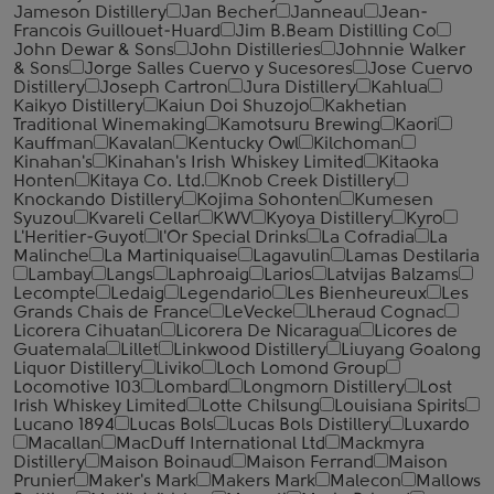
Jameson Distillery
Jan Becher
Janneau
Jean-
Francois Guillouet-Huard
Jim B.Beam Distilling Co
John Dewar & Sons
John Distilleries
Johnnie Walker
& Sons
Jorge Salles Cuervo y Sucesores
Jose Cuervo
Distillery
Joseph Cartron
Jura Distillery
Kahlua
Kaikyo Distillery
Kaiun Doi Shuzojo
Kakhetian
Traditional Winemaking
Kamotsuru Brewing
Kaori
Kauffman
Kavalan
Kentucky Owl
Kilchoman
Kinahan's
Kinahan's Irish Whiskey Limited
Kitaoka
Honten
Kitaya Co. Ltd.
Knob Creek Distillery
Knockando Distillery
Kojima Sohonten
Kumesen
Syuzou
Kvareli Cellar
KWV
Kyoya Distillery
Kyro
L'Heritier-Guyot
l'Or Special Drinks
La Cofradia
La
Malinche
La Martiniquaise
Lagavulin
Lamas Destilaria
Lambay
Langs
Laphroaig
Larios
Latvijas Balzams
Lecompte
Ledaig
Legendario
Les Bienheureux
Les
Grands Chais de France
LeVecke
Lheraud Cognac
Licorera Cihuatan
Licorera De Nicaragua
Licores de
Guatemala
Lillet
Linkwood Distillery
Liuyang Goalong
Liquor Distillery
Liviko
Loch Lomond Group
Locomotive 103
Lombard
Longmorn Distillery
Lost
Irish Whiskey Limited
Lotte Chilsung
Louisiana Spirits
Lucano 1894
Lucas Bols
Lucas Bols Distillery
Luxardo
Macallan
MacDuff International Ltd
Mackmyra
Distillery
Maison Boinaud
Maison Ferrand
Maison
Prunier
Maker's Mark
Makers Mark
Malecon
Mallows