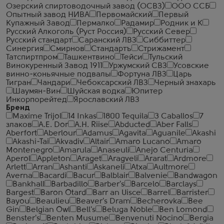
Озерский спиртоводочный завод (ОСВЗ)
ООО ССБ
Опытный завод НИВА
Первомайский
Первый
Купажный Завод
Пермалко
Радамир
Родник и К
Русский Алкоголь (Руст Россия)
Русский Север
Русский стандарт
Саранский ЛВЗ
Сиббиттер
Синергия
Смирнов
Стандартъ
Стрижамент
Татспиртпром
Ташкентвино
Тейси
Тульский
Винокуренный Завод 1911
Уржумский СВЗ
Усовские
винно-коньячные подвалы
Фортуна ЛВЗ
Царь
Тигран
Чандари
Чебоксарский ЛВЗ
Черный знахарь
Шаумян-Вин
Шуйская водка
Юпитер
Инкорпорейтед
Ярославский ЛВЗ
Бренд
Maxime Trijol
14 Inkas
1800 Tequila
3 Caballos
7
злаков
A.E. Dor
A.H. Riise
Abducted
Aber Falls
Aberfort
Aberlour
Adamus
Agavita
Aguanile
Akashi
Akashi-Tai
Akvadiv
Altair
Amaro Lucano
Amaro
Montenegro
Amarula
Anaseuli
Anejo Centuria
Aperol
Appleton
Araget
Aragveli
Ararat
Ardmore
Arlett
Arran
Ashanti
Askaneli
Atxa
Aultmore
Averna
Bacardi
Bacur
Balblair
Balvenie
Bandwagon
Bankhall
Barbadillo
Barber's
Barcelo
Barclays
Bargest
Baron Otard
Barr an Uisce
Barrel
Barrister
Bayou
Beaulieu
Beaver's Dram
Becherovka
Bee
Gin
Belgian Owl
Bell's
Beluga Noble
Ben Lomond
Benster's
Benten Musume
Benvenuti Nocino
Bergia