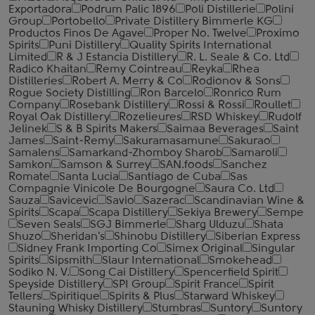
Exportadora
Podrum Palic 1896
Poli Distillerie
Polini
Group
Portobello
Private Distillery Bimmerle KG
Productos Finos De Agave
Proper No. Twelve
Proximo
Spirits
Puni Distillery
Quality Spirits International
Limited
R & J Estancia Distillery
R. L. Seale & Co. Ltd
Radico Khaitan
Remy Cointreau
Reyka
Rhea
Distilleries
Robert A. Merry & Co
Rodionov & Sons
Rogue Society Distilling
Ron Barcelo
Ronrico Rum
Company
Rosebank Distillery
Rossi & Rossi
Roullet
Royal Oak Distillery
Rozelieures
RSD Whiskey
Rudolf
Jelinek
S & B Spirits Makers
Saimaa Beverages
Saint
James
Saint-Remy
Sakuramasamune
Sakurao
Samalens
Samarkand-Zhomboy Sharob
Samaroli
Samkon
Samson & Surrey
SAN.foods
Sanchez
Romate
Santa Lucia
Santiago de Cuba
Sas
Compagnie Vinicole De Bourgogne
Saura Co. Ltd
Sauza
Savicevic
Savio
Sazerac
Scandinavian Wine &
Spirits
Scapa
Scapa Distillery
Sekiya Brewery
Sempe
Seven Seals
SGJ Bimmerle
Sharg Ulduzu
Shata
Shuzo
Sheridan's
Shinobu Distillery
Siberian Express
Sidney Frank Importing Co
Simex Original
Singular
Spirits
Sipsmith
Slaur International
Smokehead
Sodiko N. V.
Song Cai Distillery
Spencerfield Spirit
Speyside Distillery
SPI Group
Spirit France
Spirit
Tellers
Spiritique
Spirits & Plus
Starward Whiskey
Stauning Whisky Distillery
Stumbras
Suntory
Suntory