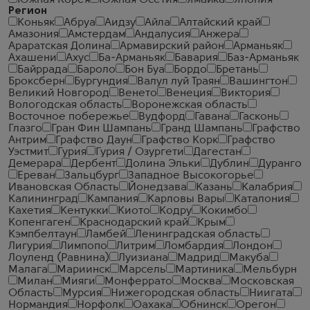
Южная Корея
Южная Осетия
Ямайка
Япония
Регион
Коньяк
Абруа
Аидзу
Айла
Алтайский край
Амазония
Амстердам
Андалусия
Анжера
Араратская Долина
Армавирский район
Арманьяк
Ахашени
Ахус
Ба-Арманьяк
Бавария
Баз-Арманьяк
Байррада
Бароло
Бон Буа
Бордо
Бретань
Броксберн
Бургундия
Валул луй Траян
Вашингтон
Великий Новгород
Венето
Венеция
Виктория
Вологодская область
Воронежская область
Восточное побережье
Вудфорд
Гавана
Гасконь
Глазго
Гран Фин Шампань
Гранд Шампань
Графство
Антрим
Графство Даун
Графство Корк
Графство
Уэстмит
Гурия
Гурия / Озургети
Дагестан
Демерара
Дербент
Долина Эльки
Дублин
Дуранго
Ереван
Зальцбург
Западное Высокогорье
Ивановская Область
Йонедзава
Казань
Калабрия
Калининград
Кампания
Карловы Вары
Каталония
Кахетия
Кентукки
Киото
Кодру
Кокимбо
Копенгаген
Краснодарский край
Крым
Кэмпбелтаун
Ламбей
Ленинградская область
Лигурия
Лимпопо
Литрим
Ломбардия
Лондон
Лоуленд (Равнина)
Луизиана
Мадрид
Макуба
Малага
Мариинск
Марсель
Мартиника
Мельбурн
Милан
Мияги
Монферрато
Москва
Московская
Область
Мурсия
Нижегородская область
Ниигата
Нормандия
Норфолк
Оахака
Обнинск
Орегон