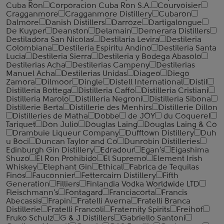
Cuba Ron
Corporacion Cuba Ron S.A.
Courvoisier
Cragganmore
Cragganmore Distillery
Cubaron
Dalmore
Danish Distillers
Darroze
Dartigalongue
De Kuyper
Deanston
Delamain
Demerara Distillers
Destiladora San Nicolas
Destilaria Levira
Destileria
Colombiana
Destileria Espiritu Andino
Destileria Santa
Lucia
Destileria Sierra
Destileria y Bodega Abasolo
Destilerias Acha
Destilerias Campeny
Destilerias
Manuel Acha
Destilerias Unidas
Diageo
Diego
Zamora
Dilmoor
Dingle
Distell International
Distil
Distilleria Bottega
Distilleria Caffo
Distilleria Cristiani
Distilleria Marolo
Distilleria Negroni
Distilleria Sibona
Distillerie Berta
Distillerie des Menhirs
Distillerie Dillon
Distilleries de Matha
Dobbe
de JOY
du Coquerel
Tariquet
Don Julio
Douglas Laing
Douglas Laing & Co
Drambuie Liqueur Company
Dufftown Distillery
Duh
u Boci
Duncan Taylor and Co
Dunrobin Distilleries
Edinburgh Gin Distillery
Edradour
Egan's
Eigashima
Shuzo
El Ron Prohibido
El Supremo
Element Irish
Whiskey
Elephant Gin
Ethical
Fabrica de Tequilas
Finos
Fauconnier
Fettercairn Distillery
Fifth
Generation
Filliers
Finlandia Vodka Worldwide LTD
Fleischmann's
Fontagard
Franciacorta
Francis
Abecassis
Frapin
Fratelli Averna
Fratelli Branca
Distillerie
Fratelli ‎Francoli
Fraternity Spirits
Freihof
Fruko Schulz
G & J Distillers
Gabriello Santoni