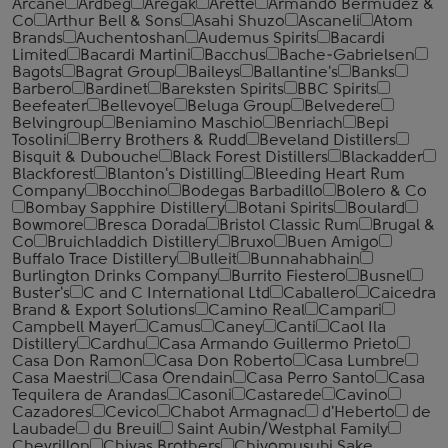
Arcane
Ardbeg
Aregak
Arette
Armando Bermudez &
Co
Arthur Bell & Sons
Asahi Shuzo
Ascaneli
Atom
Brands
Auchentoshan
Audemus Spirits
Bacardi
Limited
Bacardi Martini
Bacchus
Bache-Gabrielsen
Bagots
Bagrat Group
Baileys
Ballantine's
Banks
Barbero
Bardinet
Bareksten Spirits
BBC Spirits
Beefeater
Bellevoye
Beluga Group
Belvedere
Belvingroup
Beniamino Maschio
Benriach
Bepi
Tosolini
Berry Brothers & Rudd
Beveland Distillers
Bisquit & Dubouche
Black Forest Distillers
Blackadder
Blackforest
Blanton's Distilling
Bleeding Heart Rum
Company
Bocchino
Bodegas Barbadillo
Bolero & Co
Bombay Sapphire Distillery
Botani Spirits
Boulard
Bowmore
Bresca Dorada
Bristol Classic Rum
Brugal &
Co
Bruichladdich Distillery
Bruxo
Buen Amigo
Buffalo Trace Distillery
Bulleit
Bunnahabhain
Burlington Drinks Company
Burrito Fiestero
Busnel
Buster's
C and C International Ltd
Caballero
Caicedra
Brand & Export Solutions
Camino Real
Campari
Campbell Mayer
Camus
Caney
Canti
Caol Ila
Distillery
Cardhu
Casa Armando Guillermo Prieto
Casa Don Ramon
Casa Don Roberto
Casa Lumbre
Casa Maestri
Casa Orendain
Casa Perro Santo
Casa
Tequilera de Arandas
Casoni
Castarede
Cavino
Cazadores
Cevico
Chabot Armagnac
d'Heberto
de
Laubade
du Breuil
Saint Aubin/Westphal Family
Chevrillon
Chivas Brothers
Chiyomusubi Sake