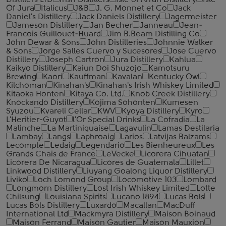
Distillers LTD
Irish Distillers
Isle of Arran Distillery
Isle
Of Jura
Italicus
J&B
J. G. Monnet et Co
Jack
Daniel's Distillery
Jack Daniels Distillery
Jagermeister
Jameson Distillery
Jan Becher
Janneau
Jean-
Francois Guillouet-Huard
Jim B.Beam Distilling Co
John Dewar & Sons
John Distilleries
Johnnie Walker
& Sons
Jorge Salles Cuervo y Sucesores
Jose Cuervo
Distillery
Joseph Cartron
Jura Distillery
Kahlua
Kaikyo Distillery
Kaiun Doi Shuzojo
Kamotsuru
Brewing
Kaori
Kauffman
Kavalan
Kentucky Owl
Kilchoman
Kinahan's
Kinahan's Irish Whiskey Limited
Kitaoka Honten
Kitaya Co. Ltd.
Knob Creek Distillery
Knockando Distillery
Kojima Sohonten
Kumesen
Syuzou
Kvareli Cellar
KWV
Kyoya Distillery
Kyro
L'Heritier-Guyot
l'Or Special Drinks
La Cofradia
La
Malinche
La Martiniquaise
Lagavulin
Lamas Destilaria
Lambay
Langs
Laphroaig
Larios
Latvijas Balzams
Lecompte
Ledaig
Legendario
Les Bienheureux
Les
Grands Chais de France
LeVecke
Licorera Cihuatan
Licorera De Nicaragua
Licores de Guatemala
Lillet
Linkwood Distillery
Liuyang Goalong Liquor Distillery
Liviko
Loch Lomond Group
Locomotive 103
Lombard
Longmorn Distillery
Lost Irish Whiskey Limited
Lotte
Chilsung
Louisiana Spirits
Lucano 1894
Lucas Bols
Lucas Bols Distillery
Luxardo
Macallan
MacDuff
International Ltd
Mackmyra Distillery
Maison Boinaud
Maison Ferrand
Maison Gautier
Maison Mauxion