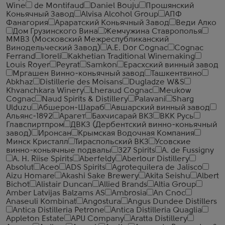
Wine
de Montifaud
Daniel Bouju
Прошянский
Коньячный Завод
Alvisa Alcohol Group
АПФ
Фанагория
Араратский Коньячный Завод
Веди Алко
Дом Грузинского Вина
Жемчужина Ставрополья
ММВЗ (Московский Межреспубликанский
Винодельческий Завод)
A.E. Dor Cognac
Cognac
Ferrand
Ioreli
Kakhetian Traditional Winemaking
Louis Royer
Peyrat
Samkon
Ерасхский винный завод
Мргашен Винно-коньячный завод
Ташкентвино
Abkhaz
Distillerie des Moisans
Dugladze W&S
Khvanchkara Winery
Lheraud Cognac
Meukow
Cognac
Naud Spirits & Distillery
Palavani
Sharg
Ulduzu
Абшерон-Шараб
Авшарский винный завод
Альянс-1892
Арагет
Бахчисарай ВКЗ
ВКК Русь
Главспиртпром
ДВКЗ (Дербентский винно-коньячный
завод)
Иронсан
Крымская Водочная Компания
Минск Кристалл
Тираспольский ВКЗ
Усовские
винно-коньячные подвалы
327 Spirits
A. de Fussigny
A. H. Riise Spirits
Aberfeldy
Aberlour Distillery
Absolut
Aceo
ADS Spirits
Agrotequilera de Jalisco
Aizu Homare
Akashi Sake Brewery
Akita Seishu
Albert
Bichot
Alistair Duncan
Allied Brands
Altia Group
Amber Latvijas Balzams AS
Ambrosia
An Cnoc
Anaseuli Kombinat
Angostura
Angus Dundee Distillers
Antica Distilleria Petrone
Antica Distilleria Quaglia
Appleton Estate
APU Company
Aratta Distillery