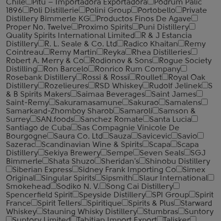
Chile
Pitu – Importadora Exportadora
Podrum Palic
1896
Poli Distillerie
Polini Group
Portobello
Private
Distillery Bimmerle KG
Productos Finos De Agave
Proper No. Twelve
Proximo Spirits
Puni Distillery
Quality Spirits International Limited
R & J Estancia
Distillery
R. L. Seale & Co. Ltd
Radico Khaitan
Remy
Cointreau
Remy Martin
Reyka
Rhea Distilleries
Robert A. Merry & Co
Rodionov & Sons
Rogue Society
Distilling
Ron Barcelo
Ronrico Rum Company
Rosebank Distillery
Rossi & Rossi
Roullet
Royal Oak
Distillery
Rozelieures
RSD Whiskey
Rudolf Jelinek
S
& B Spirits Makers
Saimaa Beverages
Saint James
Saint-Remy
Sakuramasamune
Sakurao
Samalens
Samarkand-Zhomboy Sharob
Samaroli
Samson &
Surrey
SAN.foods
Sanchez Romate
Santa Lucia
Santiago de Cuba
Sas Compagnie Vinicole De
Bourgogne
Saura Co. Ltd
Sauza
Savicevic
Savio
Sazerac
Scandinavian Wine & Spirits
Scapa
Scapa
Distillery
Sekiya Brewery
Sempe
Seven Seals
SGJ
Bimmerle
Shata Shuzo
Sheridan's
Shinobu Distillery
Siberian Express
Sidney Frank Importing Co
Simex
Original
Singular Spirits
Sipsmith
Slaur International
Smokehead
Sodiko N. V.
Song Cai Distillery
Spencerfield Spirit
Speyside Distillery
SPI Group
Spirit
France
Spirit Tellers
Spiritique
Spirits & Plus
Starward
Whiskey
Stauning Whisky Distillery
Stumbras
Suntory
Suntory Limited
Tahitian Import Export
Talisker