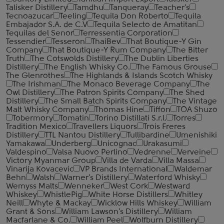
Talisker Distillery
Tamdhu
Tanqueray
Teacher's
Tecnoazucar
Teeling
Tequila Don Roberto
Tequila
Embajador S.A. de C.V
Tequila Selecto de Amatitan
Tequilas del Senor
Terressentia Corporation
Tessendier
Tesseron
ThaiBev
That Boutique-Y Gin
Company
That Boutique-Y Rum Company
The Bitter
Truth
The Cotswolds Distillery
The Dublin Liberties
Distillery
The English Whisky Co.
The Famous Grouse
The Glenrothes
The Highlands & Islands Scotch Whisky
The Irishman
The Monaco Beverage Company
The
Owl Distillery
The Patron Spirits Company
The Shed
Distillery
The Small Batch Spirits Company
The Vintage
Malt Whisky Company
Thomas Hine
Tiffon
TOA Shuzo
Tobermory
Tomatin
Torino Distillati S.r.l.
Torres
Tradition Mexico
Travellers Liquors
Trois Freres
Distillery
TTL Nantou Distillery
Tullibardine
Umenishiki
Yamakawa
Underberg
Unicognac
Urakasumi
Valdespino
Valsa Nuovo Perlino
Vedrenne
Verveine
Victory Myanmar Group
Villa de Varda
Villa Massa
Vinarija Kovacevic
VP Brands International
Waldemar
Behn
Walsh
Warner's Distillery
Waterford Whisky
Wemyss Malts
Wenneker
West Cork
Westward
Whiskey
WhistlePig
White Horse Distillers
Whitley
Neill
Whyte & Mackay
Wicklow Hills Whiskey
William
Grant & Sons
William Lawson's Distillery
William
Macfarlane & Co.
William Peel
Wolfburn Distillery