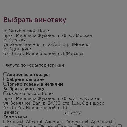
Выбрать винотеку
м. Октябрьское Поле
пр-кт Маршала Жукова, д. 78, к. 3
Москва
м. Курская
ул. Земляной Вал, д. 24/30, стр. 1
Москва
м. Одинцово
б-р Любы Новосёловой, д. 13
Москва
Фильтр по характеристикам
Акционные товары
Забрать сегодня
Только товары в наличии
Выбрать винотеку
м. Октябрьское Поле
пр-кт Маршала Жукова. д. 78. к. 3
м. Курская
ул. Земляной Вал. д. 24/30. стр. 1
м. Одинцово
б-р Любы Новосёловой. д. 13
Цена
Тип товара
Коньяк
Абсент
Аквавит
Аперитив
Арманьяк