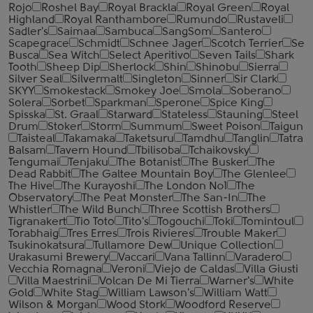
Rojo
Roshel Bay
Royal Brackla
Royal Green
Royal
Highland
Royal Ranthambore
Rumundo
Rustaveli
Sadler's
Saimaa
Sambuca
SangSom
Santero
Scapegrace
Schmidt
Schnee Jager
Scotch Terrier
Se
Busca
Sea Witch
Select Aperitivo
Seven Tails
Shark
Tooth
Sheep Dip
Sherlock
Shin
Shinobu
Sierra
Silver Seal
Silvermalt
Singleton
Sinner
Sir Clark
SKYY
Smokestack
Smokey Joe
Smola
Soberano
Solera
Sorbet
Sparkman
Sperone
Spice King
Spisska
St. Graal
Starward
Stateless
Stauning
Steel
Drum
Stoker
Storm
Summum
Sweet Poison
Taigun
Taisteal
Takamaka
Taketsuru
Tamdhu
Tanglin
Tatra
Balsam
Tavern Hound
Tbilisoba
Tchaikovsky
Tengumai
Tenjaku
The Botanist
The Busker
The
Dead Rabbit
The Galtee Mountain Boy
The Glenlee
The Hive
The Kurayoshi
The London №1
The
Observatory
The Peat Monster
The San-In
The
Whistler
The Wild Bunch
Three Scottish Brothers
Tigranakert
Tio Toto
Tito's
Togouchi
Toki
Tomintoul
Torabhaig
Tres Erres
Trois Rivieres
Trouble Maker
Tsukinokatsura
Tullamore Dew
Unique Collection
Urakasumi Brewery
Vaccari
Vana Tallinn
Varadero
Vecchia Romagna
Veroni
Viejo de Caldas
Villa Giusti
Villa Maestrini
Volcan De Mi Tierra
Warner's
White
Gold
White Stag
William Lawson's
William Watt
Wilson & Morgan
Wood Stork
Woodford Reserve