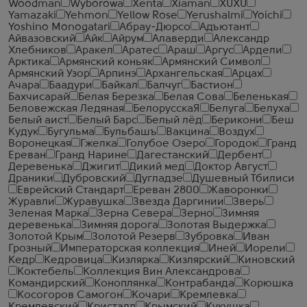
Woodman
Wyborowa
Xenta
Xiaman
XUXU
Yamazaki
Yehmon
Yellow Rose
Yerushalmi
Yoichi
Yoshino Monogatari
Абрау-Дюрсо
Адъютант
Айвазовский
Айк
Айрум
Алаверди
Александр
Хлебников
Аракел
Аратес
Араш
Аргус
Ардели
Арктика
Армянский коньяк
Армянский Символ
Армянский Узор
Арпинэ
Архангельская
Арцах
Ачара
Баадури
Байкал
Балчуг
Бастион
Бахчисарай
Белая Березка
Белая Сова
Беленькая
Беловежская Ледяная
БелорусскаЯ
Белуга
Белуха
Белый аист
Белый Барс
Белый лёд
Берикони
Беш
Кудук
Бугульма
Бульбашъ
Вакцина
Воздух
Воронецкая
Гжелка
Голубое Озеро
Городок
Гранд
Ереван
Гранд Нарине
Дагестанский
Дербент
Деревенька
Джигит
Дикий мед
Доктор Август
Драники
Дубровский
Дугладзе
Душевный Тбилиси
Еврейский Стандарт
Ереван 2800
Жаворонки
Журавли
Журавушка
Звезда Даргинии
Зверь
Зеленая Марка
Зерна Севера
Зерно
Зимняя
деревенька
Зимняя дорога
Золотая Выдержка
Золотой Крым
Золотой Резерв
Зубровка
Иван
Грозный
Императорская коллекция
Иней
Иорели
Кедр
Кедровица
Кизлярка
Кизлярский
Киновский
Коктебель
Коллекция Вин Александрова
Командирский
Коноплянка
Контрабанда
Корюшка
Косогоров Самогон
Кочари
Кремлевка