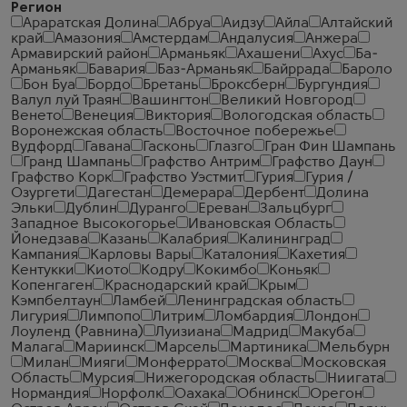
Регион
Араратская Долина
Абруа
Аидзу
Айла
Алтайский
край
Амазония
Амстердам
Андалусия
Анжера
Армавирский район
Арманьяк
Ахашени
Ахус
Ба-
Арманьяк
Бавария
Баз-Арманьяк
Байррада
Бароло
Бон Буа
Бордо
Бретань
Броксберн
Бургундия
Валул луй Траян
Вашингтон
Великий Новгород
Венето
Венеция
Виктория
Вологодская область
Воронежская область
Восточное побережье
Вудфорд
Гавана
Гасконь
Глазго
Гран Фин Шампань
Гранд Шампань
Графство Антрим
Графство Даун
Графство Корк
Графство Уэстмит
Гурия
Гурия /
Озургети
Дагестан
Демерара
Дербент
Долина
Эльки
Дублин
Дуранго
Ереван
Зальцбург
Западное Высокогорье
Ивановская Область
Йонедзава
Казань
Калабрия
Калининград
Кампания
Карловы Вары
Каталония
Кахетия
Кентукки
Киото
Кодру
Кокимбо
Коньяк
Копенгаген
Краснодарский край
Крым
Кэмпбелтаун
Ламбей
Ленинградская область
Лигурия
Лимпопо
Литрим
Ломбардия
Лондон
Лоуленд (Равнина)
Луизиана
Мадрид
Макуба
Малага
Мариинск
Марсель
Мартиника
Мельбурн
Милан
Мияги
Монферрато
Москва
Московская
Область
Мурсия
Нижегородская область
Ниигата
Нормандия
Норфолк
Оахака
Обнинск
Орегон