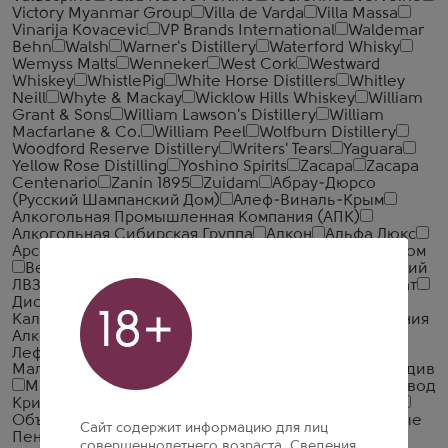
Victory Myanmar Group
Villa de Varda
Villa Massa
Vinarija Kovacevic
VP Brands International
Waldemar
Behn
Walsh
Warner's Distillery
Waterford Whisky
Wemyss Malts
Wenneker
West Cork
Westward
Whiskey
WhistlePig
White Horse Distillers
Whitley
Neill
Whyte & Mackay
Wicklow Hills Whiskey
William
Grant & Sons
William Lawson's Distillery
William
Macfarlane & Co.
William Peel
Wolfburn Distillery
Woodford Reserve Distillery
Writers' Tears
Yaguara
Yellow Rose Distilling
Yoshino Spirits
Zacapa
Zacapa
Centenario
Zanin 1895
Zuidam
Абрау-Дюрсо
(Русский Шампанский Дом)
Алеф-Виналь-Крым
Алкогольная Промышленная Компания (АПК)
Алкогольная Сибирская Группа
Алкон
Альфа Люкс
Арсенал Вин
Башспирт
БелАлко
БрянскСпиртПром
Великоустюгский ЛВЗ
Вереск
Викалк
Глазовский
ЛВЗ
Грейн Алко
Дербентский коньячный комбинат
Дионис
Итар Глобал
Иткульский спиртзавод
18+
Калужский Кристалл
КВС
КЛВЗ Кристалл
Компания
Алкогольных Напитков Алаверди
Кристалл-
Лефортово ГК
Ладога
ЛВЗ Московский
Малиновщизненский Спиртоводочный Завод Аквадив
Минский завод виноградных вин
Московский завод
Кристалл
Национал Алко
Нива
Новокубанское
Объединенная Водочная Компания
Объединенные
Сайт содержит информацию для лиц
Пензенские Водочные Заводы
Озерский
совершеннолетнего возраста. Сведения,