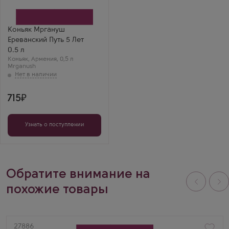
Производитель
Mrganush
Бренд
Ереванский Путь
Коньяк Мргануш
Регион
Ереванский Путь 5 Лет
Араратская Долина
Выдержка
0.5 л
5 лет
Коньяк
,
Армения
,
0,5 л
Mrganush
715
Узнать о поступлении
Обратите внимание на
похожие товары
Артикул
27886