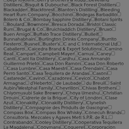
Bepi Tosolini
Berry Brothers & Rudd
Beveland
Distillers
Bisquit & Dubouche
Black Forest Distillers
Blackadder
Blackforest
Blanton's Distilling
Bleeding
Heart Rum Company
Bocchino
Bodegas Barbadillo
Bolero & Co
Bombay Sapphire Distillery
Botani Spirits
Boulard
Bowmore
Bresca Dorada
Bristol Classic
Rum
Brugal & Co
Bruichladdich Distillery
Bruxo
Buen Amigo
Buffalo Trace Distillery
Bulleit
Bunnahabhain
Burlington Drinks Company
Burrito
Fiestero
Busnel
Buster's
C and C International Ltd
Caballero
Caicedra Brand & Export Solutions
Camino
Real
Campari
Campbell Mayer
Camus
Caney
Canti
Caol Ila Distillery
Cardhu
Casa Armando
Guillermo Prieto
Casa Don Ramon
Casa Don Roberto
Casa Lumbre
Casa Maestri
Casa Orendain
Casa
Perro Santo
Casa Tequilera de Arandas
Casoni
Castarede
Cavino
Cazadores
Cevico
Chabot
Armagnac
d'Heberto
de Laubade
du Breuil
Saint
Aubin/Westphal Family
Chevrillon
Chivas Brothers
Chiyomusubi Sake Brewery
Choya Umeshu
Christian
Drouin
Cidrerie de la Brique
City of London
Clase
Azul
Clonakilty
Clonakilty Distillery
Clynelish
Distillery
Compagnie des Produits de Gascogne
Compass Box
Compass Box Whisky
Conecuh Brands
Consultoria. Mezcales y Agaves Metl S.P.R. de R.L.
Contrabando
Cooley Distillery
Cooperativa Tequilera
La Magdalena
Cooymans
Coquerel
Corporacion