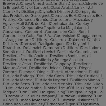
Brewery
Choya Umeshu
Christian Drouin
Cidrerie de
la Brique
City of London
Clase Azul
Clonakilty
Clonakilty Distillery
Clynelish Distillery
Compagnie
des Produits de Gascogne
Compass Box
Compass Box
Whisky
Conecuh Brands
Consultoria. Mezcales y
Agaves Metl S.P.R. de R.L.
Contrabando
Cooley
Distillery
Cooperativa Tequilera La Magdalena
Cooymans
Coquerel
Corporacion Cuba Ron
Corporacion Cuba Ron S.A.
Courvoisier
Cragganmore
Cragganmore Distillery
Cubaron
Dalmore
Danish
Distillers
Darroze
Dartigalongue
De Kuyper
Deanston
Delamain
Demerara Distillers
Destiladora
San Nicolas
Destilaria Levira
Destileria Colombiana
Destileria Espiritu Andino
Destileria Santa Lucia
Destileria Sierra
Destileria y Bodega Abasolo
Destilerias Acha
Destilerias Campeny
Destilerias
Manuel Acha
Destilerias Unidas
Diageo
Diego
Zamora
Dilmoor
Dingle
Distell International
Distil
Distilleria Bottega
Distilleria Caffo
Distilleria Cristiani
Distilleria Marolo
Distilleria Negroni
Distilleria Sibona
Distillerie Berta
Distillerie des Menhirs
Distillerie Dillon
Distilleries de Matha
Dobbe
de JOY
du Coquerel
Tariquet
Don Julio
Douglas Laing
Douglas Laing & Co
Drambuie Liqueur Company
Dufftown Distillery
Duh
u Boci
Duncan Taylor and Co
Dunrobin Distilleries
Edinburgh Gin Distillery
Edradour
Egan's
Eigashima