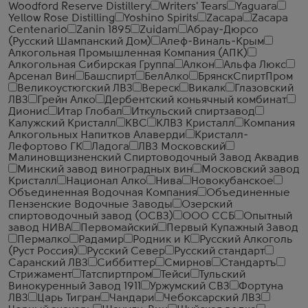
Woodford Reserve Distillery
Writers' Tears
Yaguara
Yellow Rose Distilling
Yoshino Spirits
Zacapa
Zacapa
Centenario
Zanin 1895
Zuidam
Абрау-Дюрсо
(Русский Шампанский Дом)
Алеф-Виналь-Крым
Алкогольная Промышленная Компания (АПК)
Алкогольная Сибирская Группа
Алкон
Альфа Люкс
Арсенал Вин
Башспирт
БелАлко
БрянскСпиртПром
Великоустюгский ЛВЗ
Вереск
Викалк
Глазовский
ЛВЗ
Грейн Алко
Дербентский коньячный комбинат
Дионис
Итар Глобал
Иткульский спиртзавод
Калужский Кристалл
КВС
КЛВЗ Кристалл
Компания
Алкогольных Напитков Алаверди
Кристалл-
Лефортово ГК
Ладога
ЛВЗ Московский
Малиновщизненский Спиртоводочный Завод Аквадив
Минский завод виноградных вин
Московский завод
Кристалл
Национал Алко
Нива
Новокубанское
Объединенная Водочная Компания
Объединенные
Пензенские Водочные Заводы
Озерский
спиртоводочный завод (ОСВЗ)
ООО ССБ
Опытный
завод НИВА
Первомайский
Первый Купажный Завод
Пермалко
Радамир
Родник и К
Русский Алкоголь
(Руст Россия)
Русский Север
Русский стандарт
Саранский ЛВЗ
Сиббиттер
Смирнов
Стандартъ
Стрижамент
Татспиртпром
Тейси
Тульский
Винокуренный Завод 1911
Уржумский СВЗ
Фортуна
ЛВЗ
Царь Тигран
Чандари
Чебоксарский ЛВЗ