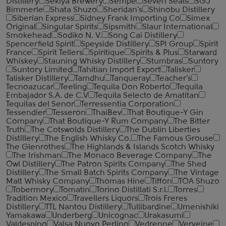
Distillery
Sekiya Brewery
Sempe
Seven Seals
SGJ
Bimmerle
Shata Shuzo
Sheridan's
Shinobu Distillery
Siberian Express
Sidney Frank Importing Co
Simex
Original
Singular Spirits
Sipsmith
Slaur International
Smokehead
Sodiko N. V.
Song Cai Distillery
Spencerfield Spirit
Speyside Distillery
SPI Group
Spirit
France
Spirit Tellers
Spiritique
Spirits & Plus
Starward
Whiskey
Stauning Whisky Distillery
Stumbras
Suntory
Suntory Limited
Tahitian Import Export
Talisker
Talisker Distillery
Tamdhu
Tanqueray
Teacher's
Tecnoazucar
Teeling
Tequila Don Roberto
Tequila
Embajador S.A. de C.V
Tequila Selecto de Amatitan
Tequilas del Senor
Terressentia Corporation
Tessendier
Tesseron
ThaiBev
That Boutique-Y Gin
Company
That Boutique-Y Rum Company
The Bitter
Truth
The Cotswolds Distillery
The Dublin Liberties
Distillery
The English Whisky Co.
The Famous Grouse
The Glenrothes
The Highlands & Islands Scotch Whisky
The Irishman
The Monaco Beverage Company
The
Owl Distillery
The Patron Spirits Company
The Shed
Distillery
The Small Batch Spirits Company
The Vintage
Malt Whisky Company
Thomas Hine
Tiffon
TOA Shuzo
Tobermory
Tomatin
Torino Distillati S.r.l.
Torres
Tradition Mexico
Travellers Liquors
Trois Freres
Distillery
TTL Nantou Distillery
Tullibardine
Umenishiki
Yamakawa
Underberg
Unicognac
Urakasumi
Valdespino
Valsa Nuovo Perlino
Vedrenne
Verveine