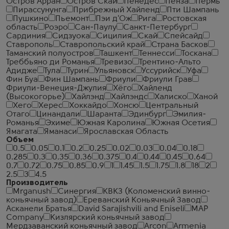
Остров Арран
Остров Скай
Пенедес
Пенза
Пермь
Пирассунунга
Прибрежный Хайленд
Пти Шампань
Пушкино
Пьемонт
Пэи д'Ож
Рига
Ростовская
область
Роэро
Сан-Паулу
Санкт-Петербург
Сардиния
Сидзуока
Сицилия
Скай
Спейсайд
Ставрополь
Ставропольский край
Страна Басков
Таманский полуостров
Ташкент
Теннесси
Тоскана
Треббьяно ди Романья
Тревизо
Трентино-Альто
Адидже
Тула
Турин
Ульяновск
Уссурийск
Уфа
Фин Буа
Фин Шампань
Фриули
Фриули Грав
Фриули-Венеция-Джулия
Хёго
Хайленд
(Высокогорье)
Хайлэнд
Хайлэндс
Халиско
Ханой
Хего
Херес
Хоккайдо
Хонсю
Центральный
Отаго
Цинандали
Шаранта
Эдинбург
Эмилия-
Романья
Эхиме
Южная Каролина
Южная Осетия
Ямагата
Яманаси
Ярославская Область
Объем
0.5
0.05
0.1
0.2
0.25
0.02
0.03
0.04
0.18
0.285
0.3
0.35
0.36
0.375
0.4
0.44
0.45
0.64
0.7
0.72
0.75
0.85
0.9
1
1.45
1.5
1.75
1.8
18
2
2.5
3
4.5
Производитель
Mrganush
Синергия
КВКЗ (Коломенский винно-
коньячный завод)
Ереванский Коньячный Завод
Асканели Братья
David Sarajishvili and Eniseli
MAP
Company
Кизлярский коньячный завод
Мердзаванский коньячный завод
Arcon
Armenia