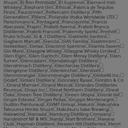
Shuzo
El Ron Prohibido
El Supremo
Element Irish
Whiskey
Elephant Gin
Ethical
Fabrica de Tequilas
Finos
Fauconnier
Fettercairn Distillery
Fifth
Generation
Filliers
Finlandia Vodka Worldwide LTD
Fleischmann's
Fontagard
Franciacorta
Francis
Abecassis
Frapin
Fratelli Averna
Fratelli Branca
Distillerie
Fratelli ‎Francoli
Fraternity Spirits
Freihof
Fruko Schulz
G & J Distillers
Gabriello Santoni
Gagliano Marcati
Gancia
GAS Familia
Gastronom
Gekkeikan
Gelas
Giacomo Sperone
Giarola Savem
Gin Mare
Glasgow Whisky
Glasgow Whisky Limited
Glen Elgin
Glen Garioch
Glen Moray Distillery
Glen
Turner
Glencadam
Glendalough Distillery
Glendronach Distillery
Glenfarclas Distillery
Glengoyne Distillery
Glenkinchie
Glenlivet
Glenmorangie
Glenmorangie Distillery
Globefill Inc.
Godet
Golani Distillery
Gonzalez Byass
Gordon & Co
Grand Marnier
Grand Mezcal
Grandes Distilleries
Peureux
Grays Inc.
Great Northern Distillery
Great
Oaks
Green Tree Distillery
Green Utopia
Grenki list
Grupo Estevez
Grupo Pellas
Gruppo Montenegro
Guillon Painturaud
GVMT Group
Hakuro
Hakushika
Tatsuuma Honke Shuzo
Hakutsuru Sake Brewing
Halewood
Hamada
Hamburg Distilling Company
Handelshof NF & MS
Hardy
Hart Brothers
Havana
Club
Hayman Distillers
Heaven Hill Distilleries
Henri