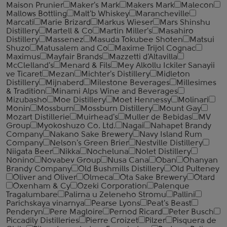
Maison Prunier
Maker's Mark
Makers Mark
Malecon
Mallows Bottling
Malt'b Whiskey
Marancheville
Marcati
Marie Brizard
Markus Wieser
Mars Shinshu
Distillery
Martell & Co
Martin Miller's
Masahiro
Distillery
Massenez
Masuda Tokubee Shoten
Matsui
Shuzo
Matusalem and Co
Maxime Trijol Cognac
Maximus
Mayfair Brands
Mazzetti d'Altavilla
McClelland's
Menard & Fils
Mey Alkollu Ickiler Sanayii
ve Ticaret
Mezan
Michter's Distillery
Midleton
Distillery
Mijnaberd
Milestone Beverages
Millesimes
& Tradition
Minami Alps Wine and Beverages
Mizubasho
Moe Distillery
Moet Hennessy
Molinari
Monin
Mossburn
Mossburn Distillery
Mount Gay
Mozart Distillerie
Muirhead's
Muller de Bebidas
MV
Group
Myokoshuzo Co. Ltd.
Nagai
Nahapet Brandy
Company
Nakano Sake Brewery
Navy Island Rum
Company
Nelson's Green Brier
Nestville Distillery
Niigata Beer
Nikka
Nocheluna
Nolet Distillery
Nonino
Novabev Group
Nusa Cana
Oban
Ohanyan
Brandy Company
Old Bushmills Distillery
Old Pulteney
Oliver and Oliver
Olmeca
Ota Sake Brewery
Otard
Oxenham & Cy
Ozeki Corporation
Palenque
Tragalumbare
Palirna u Zeleneho Stromu
Pallini
Parichskaya vinarnya
Pearse Lyons
Peat's Beast
Penderyn
Pere Magloire
Pernod Ricard
Peter Busch
Piccadily Distilleries
Pierre Croizet
Pilzer
Pisquera de