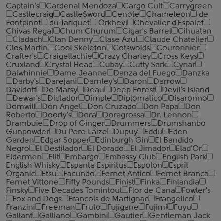
Captain's
Cardenal Mendoza
Cargo Cult
Carrygreen
Castlecraig
CastleSword
Cenote
Chameleon
de
Fontpinot
du Tariquet
Orkhevi
Chevalier d'Espalet
Chivas Regal
Chum Churum
Cigar's Barrel
Cihuatan
Cladach
Clan Denny
Clase Azul
Claude Chatelier
Clos Martin
Cool Skeleton
Cotswolds
Couronnier
Crafter's
Craigellachie
Crazy Charley
Cross Keys
Cruxland
Crystal Head
Cubay
Cutty Sark
Cynar
Dalwhinnie
Dame Jeanne
Danza del Fuego
Danzka
Darby's
Darejani
Darnley's
Daron
Darrow
Davidoff
De Marsy
Deau
Deep Forest
Devil's Island
Dewar's
Dictador
Dimple
Diplomatico
Disaronno
Domwill
Don Angel
Don Cruzado
Don Papa
Don
Roberto
Doorly's
Dora
Doragrossa
Dr. Lennon
Drambuie
Drop of Ginger
Drummers
Drumshanbo
Gunpowder
Du Pere Laize
Dupuy
Eddu
Eden
Garden
Edgar Sopper
Edinburgh Gin
El Bandido
Negro
El Destilador
El Dorado
El Jimador
Elad'Or
Eldermen
Elit
Embargo
Embassy Club
English Park
English Whisky
Espanta Espiritus
Espolon
Esprit
Organic
Etsu
Facundo
Fernet Antico
Fernet Branca
Fernet Vittone
Fifty Pounds
Finist
Finka
Finlandia
Finsky
Five Decades Tomintoul
Flor de Cana
Fowler's
Fox and Dogs
Francois de Martignac
Frangelico
Franzini
Freeman
Fruto
Fujigane
Fujimi
Fuyu
Gallant
Galliano
Gambini
Gautier
Gentleman Jack