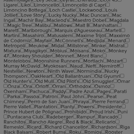
Assemblages
Ley Seca
Leyrat
Lheraud
Licor 43
Ligare
Liko
Limoncello
Limoncello di Capri
Limoncino Bottega
Loch Castle
Lockwood
Louis
Jolliet
Love Story
Lucky Nucky
Mac Duncan
Mac
Ingal
Machir Bay
Macleod's
Maestro Dobel
Magdala
Magic Tree
Malibu
Mallows
Malt B
Manhattan
Marett
Marlborough
Marquis d'Aguesseau
Martell
Martini
Masahiro
Matusalem
Maxime Trijol
Maxximo
de Codorniz
Mayfair
McConnell's
Medjida
Menard
Metropoli
Meukow
Midai
Millstone
Minke
Mistral
Mixtura
Miyagikyo
Mobius
Moisans
Moko
Monkey
47
Monkey Shoulder
Monnet
Mont Blanc
Montelobos
Moonshine Runners
Mortlach
Mozart
Murray McDavid
Myokosan
Naud
Neft
Nemiroff
Nestville
Newton
Ninth Wave
Normindia
Nucky
Thompson
OakHeart
Old Ballantruan
Old Gyumri
Old Hunter's
Old Mull
Old Pilot's
Old Smuggler
Omar
Onza
Ora
Orloff
Orran
Orthodox
Osmoz
Oxenham
Pachuca
Paddy
Padre Azul
Pages
Parati
Parka
Passoa
Patron
Paul John
Pearse
Peat
Chimney
Perro de San Juan
Phraya
Pierre Ferrand
Pierre Vallet
Plantation
Planty
Powers
Presidente
Prince Hubert de Polignac
Prohibido
Proud Irish
Puni
Puntacana Club
Radeberger
Rampur
Rancado
Ranchitos
Rancho Alegre
Red & Black
Relicario
Remeslo
Ricard
Richard Chancellor
Richardson
Riga
Black Balsam
Robert Burns
Roku
Romios
Rooster