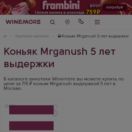
ная
Крепкие напитки
🥃Коньяк Mrganush 5 лет выдержки
Коньяк Mrganush 5 лет
выдержки
В каталоге винотеки Winemore вы можете купить по
цене за 715 ₽ коньяк Mrganush выдержкой 5 лет в
Москве.
Артикул
21405
Коньяк
Mrganush Erevanskij Put 5
Years Old