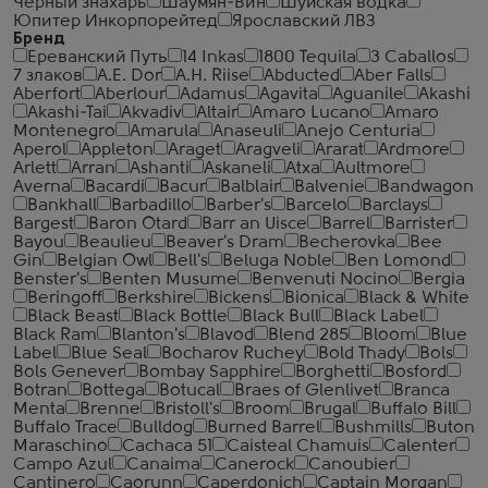
Черный знахарь
Шаумян-Вин
Шуйская водка
Юпитер Инкорпорейтед
Ярославский ЛВЗ
Бренд
Ереванский Путь
14 Inkas
1800 Tequila
3 Caballos
7 злаков
A.E. Dor
A.H. Riise
Abducted
Aber Falls
Aberfort
Aberlour
Adamus
Agavita
Aguanile
Akashi
Akashi-Tai
Akvadiv
Altair
Amaro Lucano
Amaro
Montenegro
Amarula
Anaseuli
Anejo Centuria
Aperol
Appleton
Araget
Aragveli
Ararat
Ardmore
Arlett
Arran
Ashanti
Askaneli
Atxa
Aultmore
Averna
Bacardi
Bacur
Balblair
Balvenie
Bandwagon
Bankhall
Barbadillo
Barber's
Barcelo
Barclays
Bargest
Baron Otard
Barr an Uisce
Barrel
Barrister
Bayou
Beaulieu
Beaver's Dram
Becherovka
Bee
Gin
Belgian Owl
Bell's
Beluga Noble
Ben Lomond
Benster's
Benten Musume
Benvenuti Nocino
Bergia
Beringoff
Berkshire
Bickens
Bionica
Black & White
Black Beast
Black Bottle
Black Bull
Black Label
Black Ram
Blanton's
Blavod
Blend 285
Bloom
Blue
Label
Blue Seal
Bocharov Ruchey
Bold Thady
Bols
Bols Genever
Bombay Sapphire
Borghetti
Bosford
Botran
Bottega
Botucal
Braes of Glenlivet
Branca
Menta
Brenne
Bristoll's
Broom
Brugal
Buffalo Bill
Buffalo Trace
Bulldog
Burned Barrel
Bushmills
Buton
Maraschino
Cachaca 51
Caisteal Chamuis
Calenter
Campo Azul
Canaima
Canerock
Canoubier
Cantinero
Caorunn
Caperdonich
Captain Morgan