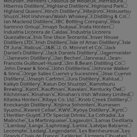
Mounier
Heritiers Crassous de Medeuil
Herradura
Hibernia Distillers
Highland Distillers
Highland Park
Highland Queen
Hinch Distillery
Hitejinro
Hokusetsu
Shuzo
Hot Irishman/Walsh Whiskey
I.Distilling & Co
Ian Macleod Distillers
IBC Bottling Company
Illva
Saronno Group
Imayo Tsukasa
Inata Honten
Industria Licorera de Caldas
Industria Licorera
Quezalteca
Inis Tine Uisce Teoranta
Inver House
Distillers LTD
Irish Distillers
Isle of Arran Distillery
Isle
Of Jura
Italicus
J&B
J. G. Monnet et Co
Jack
Daniel's Distillery
Jack Daniels Distillery
Jagermeister
Jameson Distillery
Jan Becher
Janneau
Jean-
Francois Guillouet-Huard
Jim B.Beam Distilling Co
John Dewar & Sons
John Distilleries
Johnnie Walker
& Sons
Jorge Salles Cuervo y Sucesores
Jose Cuervo
Distillery
Joseph Cartron
Jura Distillery
Kahlua
Kaikyo Distillery
Kaiun Doi Shuzojo
Kamotsuru
Brewing
Kaori
Kauffman
Kavalan
Kentucky Owl
Kilchoman
Kinahan's
Kinahan's Irish Whiskey Limited
Kitaoka Honten
Kitaya Co. Ltd.
Knob Creek Distillery
Knockando Distillery
Kojima Sohonten
Kumesen
Syuzou
Kvareli Cellar
KWV
Kyoya Distillery
Kyro
L'Heritier-Guyot
l'Or Special Drinks
La Cofradia
La
Malinche
La Martiniquaise
Lagavulin
Lamas Destilaria
Lambay
Langs
Laphroaig
Larios
Latvijas Balzams
Lecompte
Ledaig
Legendario
Les Bienheureux
Les
Grands Chais de France
LeVecke
Licorera Cihuatan