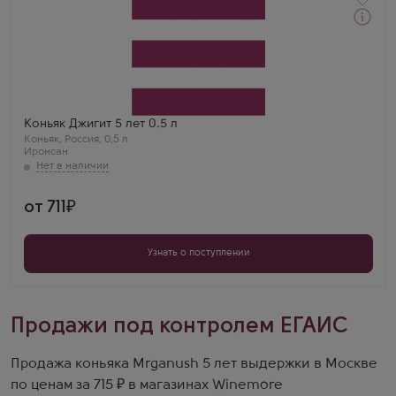
Коньяк
Djigit Brandy 5 Years Old
Производитель
Иронсан
Бренд
Джигит
Регион
Коньяк Джигит 5 лет 0.5 л
Южная Осетия
Коньяк
,
Россия
,
0,5 л
Выдержка
Иронсан
5 лет
от 711
Узнать о поступлении
Продажи под контролем ЕГАИС
Продажа коньяка Mrganush 5 лет выдержки в Москве
по ценам за 715 ₽ в магазинах Winemore