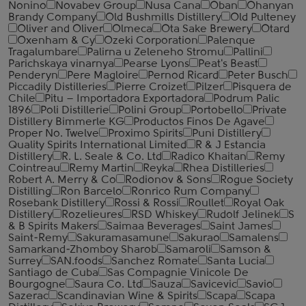
Nonino
Novabev Group
Nusa Cana
Oban
Ohanyan
Brandy Company
Old Bushmills Distillery
Old Pulteney
Oliver and Oliver
Olmeca
Ota Sake Brewery
Otard
Oxenham & Cy
Ozeki Corporation
Palenque
Tragalumbare
Palirna u Zeleneho Stromu
Pallini
Parichskaya vinarnya
Pearse Lyons
Peat's Beast
Penderyn
Pere Magloire
Pernod Ricard
Peter Busch
Piccadily Distilleries
Pierre Croizet
Pilzer
Pisquera de
Chile
Pitu – Importadora Exportadora
Podrum Palic
1896
Poli Distillerie
Polini Group
Portobello
Private
Distillery Bimmerle KG
Productos Finos De Agave
Proper No. Twelve
Proximo Spirits
Puni Distillery
Quality Spirits International Limited
R & J Estancia
Distillery
R. L. Seale & Co. Ltd
Radico Khaitan
Remy
Cointreau
Remy Martin
Reyka
Rhea Distilleries
Robert A. Merry & Co
Rodionov & Sons
Rogue Society
Distilling
Ron Barcelo
Ronrico Rum Company
Rosebank Distillery
Rossi & Rossi
Roullet
Royal Oak
Distillery
Rozelieures
RSD Whiskey
Rudolf Jelinek
S
& B Spirits Makers
Saimaa Beverages
Saint James
Saint-Remy
Sakuramasamune
Sakurao
Samalens
Samarkand-Zhomboy Sharob
Samaroli
Samson &
Surrey
SAN.foods
Sanchez Romate
Santa Lucia
Santiago de Cuba
Sas Compagnie Vinicole De
Bourgogne
Saura Co. Ltd
Sauza
Savicevic
Savio
Sazerac
Scandinavian Wine & Spirits
Scapa
Scapa