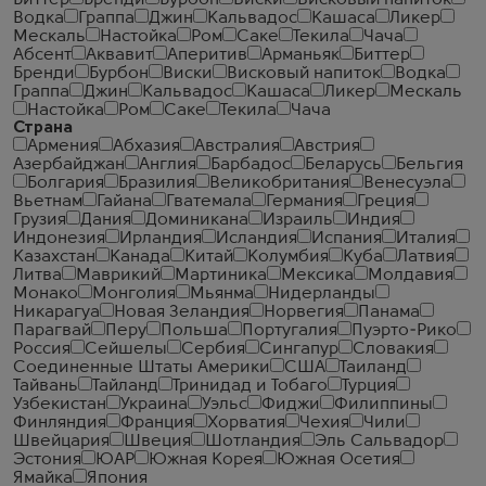
Биттер
Бренди
Бурбон
Виски
Висковый напиток
Водка
Граппа
Джин
Кальвадос
Кашаса
Ликер
Мескаль
Настойка
Ром
Саке
Текила
Чача
Абсент
Аквавит
Аперитив
Арманьяк
Биттер
Бренди
Бурбон
Виски
Висковый напиток
Водка
Граппа
Джин
Кальвадос
Кашаса
Ликер
Мескаль
Настойка
Ром
Саке
Текила
Чача
Страна
Армения
Абхазия
Австралия
Австрия
Азербайджан
Англия
Барбадос
Беларусь
Бельгия
Болгария
Бразилия
Великобритания
Венесуэла
Вьетнам
Гайана
Гватемала
Германия
Греция
Грузия
Дания
Доминикана
Израиль
Индия
Индонезия
Ирландия
Исландия
Испания
Италия
Казахстан
Канада
Китай
Колумбия
Куба
Латвия
Литва
Маврикий
Мартиника
Мексика
Молдавия
Монако
Монголия
Мьянма
Нидерланды
Никарагуа
Новая Зеландия
Норвегия
Панама
Парагвай
Перу
Польша
Португалия
Пуэрто-Рико
Россия
Сейшелы
Сербия
Сингапур
Словакия
Соединенные Штаты Америки
США
Таиланд
Тайвань
Тайланд
Тринидад и Тобаго
Турция
Узбекистан
Украина
Уэльс
Фиджи
Филиппины
Финляндия
Франция
Хорватия
Чехия
Чили
Швейцария
Швеция
Шотландия
Эль Сальвадор
Эстония
ЮАР
Южная Корея
Южная Осетия
Ямайка
Япония