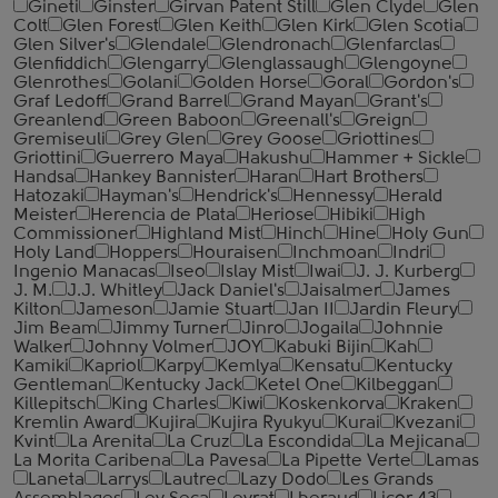
Gineti
Ginster
Girvan Patent Still
Glen Clyde
Glen
Colt
Glen Forest
Glen Keith
Glen Kirk
Glen Scotia
Glen Silver's
Glendale
Glendronach
Glenfarclas
Glenfiddich
Glengarry
Glenglassaugh
Glengoyne
Glenrothes
Golani
Golden Horse
Goral
Gordon's
Graf Ledoff
Grand Barrel
Grand Mayan
Grant's
Greanlend
Green Baboon
Greenall's
Greign
Gremiseuli
Grey Glen
Grey Goose
Griottines
Griottini
Guerrero Maya
Hakushu
Hammer + Sickle
Handsa
Hankey Bannister
Haran
Hart Brothers
Hatozaki
Hayman's
Hendrick's
Hennessy
Herald
Meister
Herencia de Plata
Heriose
Hibiki
High
Commissioner
Highland Mist
Hinch
Hine
Holy Gun
Holy Land
Hoppers
Houraisen
Inchmoan
Indri
Ingenio Manacas
Iseo
Islay Mist
Iwai
J. J. Kurberg
J. M.
J.J. Whitley
Jack Daniel's
Jaisalmer
James
Kilton
Jameson
Jamie Stuart
Jan II
Jardin Fleury
Jim Beam
Jimmy Turner
Jinro
Jogaila
Johnnie
Walker
Johnny Volmer
JOY
Kabuki Bijin
Kah
Kamiki
Kapriol
Karpy
Kemlya
Kensatu
Kentucky
Gentleman
Kentucky Jack
Ketel One
Kilbeggan
Killepitsch
King Charles
Kiwi
Koskenkorva
Kraken
Kremlin Award
Kujira
Kujira Ryukyu
Kurai
Kvezani
Kvint
La Arenita
La Cruz
La Escondida
La Mejicana
La Morita Caribena
La Pavesa
La Pipette Verte
Lamas
Laneta
Larrys
Lautrec
Lazy Dodo
Les Grands