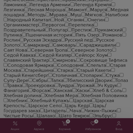
Кремлевский
Кристалл
Крымский
Кукушка
Ламоника
Легенда Армении
Легенда Кремля
Лезгинка
Лесная Мороша
Мамонт
Маруся
Медная
лошадка
Методъ
Мурава
Муш
Мягков
Налибоки
Народный Капитал
Ной
Оганян
Онегин
Органикмастер
Первогон
Перепелка
Поздравительный
Полугар
Престиж
Прикамский
Путинка
Пшеничная история
Пять Озер
Романов
Рослин
Русская Эскадра
Русский лед
Русское
Золото
Самарканд
Самоваръ
Сараджишвили
Саят Нова
Северная Тропа
Северное Золото
Седой Кавказ
Седой Кизляр
Сейлорс Хоум
Славянский Трактир
Смирновъ
Сокровище Тифлиса
Солодовая Ярмарка
Солодовня
Спельта
Старая
Москва
Старейшина
Старка
Старый Кахети
Старый Кенигсберг
Столичная
Стопарик
Стужа
Сулу-Дере
Сябры
Талка
Тбилисский Дворик
Топаз
Травка
Троекуровка
Тундра
Урожай
Уч Кудук
Фанагория
Форсаж
Ханская
Хаски
Хлеб & Соль
Хлебная долина
Хлебная Мера
Хлебная Половинка
Хлебник
Хлебный Купажъ
Царская
Царская
Крепость
Царское Село
Царь Кедр
Царь/
Государев заказ
Цитадель
Чача
Чижик-Пыжик
Чистые Росы
Шалахо
Шато Темрюк
Эльбрус
Ямская
0
0
Выдержка
Акции
Адреса
Корзина
Избранное
Вход
5 лет
18 лет
40 лет
35 лет
45 лет
3 года
10 лет