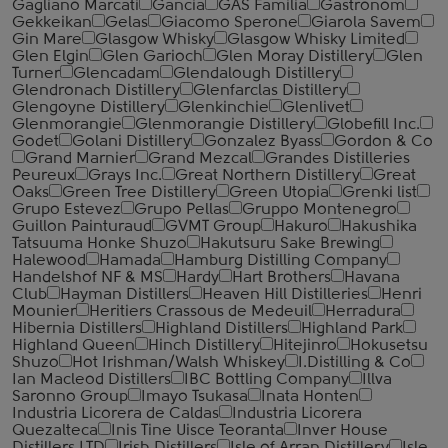
Gagliano Marcati
Gancia
GAS Familia
Gastronom
Gekkeikan
Gelas
Giacomo Sperone
Giarola Savem
Gin Mare
Glasgow Whisky
Glasgow Whisky Limited
Glen Elgin
Glen Garioch
Glen Moray Distillery
Glen
Turner
Glencadam
Glendalough Distillery
Glendronach Distillery
Glenfarclas Distillery
Glengoyne Distillery
Glenkinchie
Glenlivet
Glenmorangie
Glenmorangie Distillery
Globefill Inc.
Godet
Golani Distillery
Gonzalez Byass
Gordon & Co
Grand Marnier
Grand Mezcal
Grandes Distilleries
Peureux
Grays Inc.
Great Northern Distillery
Great
Oaks
Green Tree Distillery
Green Utopia
Grenki list
Grupo Estevez
Grupo Pellas
Gruppo Montenegro
Guillon Painturaud
GVMT Group
Hakuro
Hakushika
Tatsuuma Honke Shuzo
Hakutsuru Sake Brewing
Halewood
Hamada
Hamburg Distilling Company
Handelshof NF & MS
Hardy
Hart Brothers
Havana
Club
Hayman Distillers
Heaven Hill Distilleries
Henri
Mounier
Heritiers Crassous de Medeuil
Herradura
Hibernia Distillers
Highland Distillers
Highland Park
Highland Queen
Hinch Distillery
Hitejinro
Hokusetsu
Shuzo
Hot Irishman/Walsh Whiskey
I.Distilling & Co
Ian Macleod Distillers
IBC Bottling Company
Illva
Saronno Group
Imayo Tsukasa
Inata Honten
Industria Licorera de Caldas
Industria Licorera
Quezalteca
Inis Tine Uisce Teoranta
Inver House