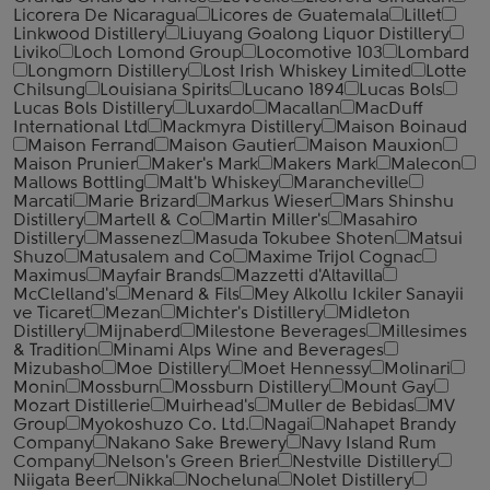
Licorera De Nicaragua
Licores de Guatemala
Lillet
Linkwood Distillery
Liuyang Goalong Liquor Distillery
Liviko
Loch Lomond Group
Locomotive 103
Lombard
Longmorn Distillery
Lost Irish Whiskey Limited
Lotte
Chilsung
Louisiana Spirits
Lucano 1894
Lucas Bols
Lucas Bols Distillery
Luxardo
Macallan
MacDuff
International Ltd
Mackmyra Distillery
Maison Boinaud
Maison Ferrand
Maison Gautier
Maison Mauxion
Maison Prunier
Maker's Mark
Makers Mark
Malecon
Mallows Bottling
Malt'b Whiskey
Marancheville
Marcati
Marie Brizard
Markus Wieser
Mars Shinshu
Distillery
Martell & Co
Martin Miller's
Masahiro
Distillery
Massenez
Masuda Tokubee Shoten
Matsui
Shuzo
Matusalem and Co
Maxime Trijol Cognac
Maximus
Mayfair Brands
Mazzetti d'Altavilla
McClelland's
Menard & Fils
Mey Alkollu Ickiler Sanayii
ve Ticaret
Mezan
Michter's Distillery
Midleton
Distillery
Mijnaberd
Milestone Beverages
Millesimes
& Tradition
Minami Alps Wine and Beverages
Mizubasho
Moe Distillery
Moet Hennessy
Molinari
Monin
Mossburn
Mossburn Distillery
Mount Gay
Mozart Distillerie
Muirhead's
Muller de Bebidas
MV
Group
Myokoshuzo Co. Ltd.
Nagai
Nahapet Brandy
Company
Nakano Sake Brewery
Navy Island Rum
Company
Nelson's Green Brier
Nestville Distillery
Niigata Beer
Nikka
Nocheluna
Nolet Distillery