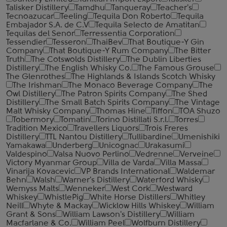
Talisker Distillery
Tamdhu
Tanqueray
Teacher's
Tecnoazucar
Teeling
Tequila Don Roberto
Tequila
Embajador S.A. de C.V
Tequila Selecto de Amatitan
Tequilas del Senor
Terressentia Corporation
Tessendier
Tesseron
ThaiBev
That Boutique-Y Gin
Company
That Boutique-Y Rum Company
The Bitter
Truth
The Cotswolds Distillery
The Dublin Liberties
Distillery
The English Whisky Co.
The Famous Grouse
The Glenrothes
The Highlands & Islands Scotch Whisky
The Irishman
The Monaco Beverage Company
The
Owl Distillery
The Patron Spirits Company
The Shed
Distillery
The Small Batch Spirits Company
The Vintage
Malt Whisky Company
Thomas Hine
Tiffon
TOA Shuzo
Tobermory
Tomatin
Torino Distillati S.r.l.
Torres
Tradition Mexico
Travellers Liquors
Trois Freres
Distillery
TTL Nantou Distillery
Tullibardine
Umenishiki
Yamakawa
Underberg
Unicognac
Urakasumi
Valdespino
Valsa Nuovo Perlino
Vedrenne
Verveine
Victory Myanmar Group
Villa de Varda
Villa Massa
Vinarija Kovacevic
VP Brands International
Waldemar
Behn
Walsh
Warner's Distillery
Waterford Whisky
Wemyss Malts
Wenneker
West Cork
Westward
Whiskey
WhistlePig
White Horse Distillers
Whitley
Neill
Whyte & Mackay
Wicklow Hills Whiskey
William
Grant & Sons
William Lawson's Distillery
William
Macfarlane & Co.
William Peel
Wolfburn Distillery