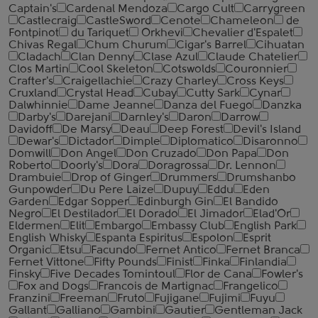
Captain's
Cardenal Mendoza
Cargo Cult
Carrygreen
Castlecraig
CastleSword
Cenote
Chameleon
de
Fontpinot
du Tariquet
Orkhevi
Chevalier d'Espalet
Chivas Regal
Chum Churum
Cigar's Barrel
Cihuatan
Cladach
Clan Denny
Clase Azul
Claude Chatelier
Clos Martin
Cool Skeleton
Cotswolds
Couronnier
Crafter's
Craigellachie
Crazy Charley
Cross Keys
Cruxland
Crystal Head
Cubay
Cutty Sark
Cynar
Dalwhinnie
Dame Jeanne
Danza del Fuego
Danzka
Darby's
Darejani
Darnley's
Daron
Darrow
Davidoff
De Marsy
Deau
Deep Forest
Devil's Island
Dewar's
Dictador
Dimple
Diplomatico
Disaronno
Domwill
Don Angel
Don Cruzado
Don Papa
Don
Roberto
Doorly's
Dora
Doragrossa
Dr. Lennon
Drambuie
Drop of Ginger
Drummers
Drumshanbo
Gunpowder
Du Pere Laize
Dupuy
Eddu
Eden
Garden
Edgar Sopper
Edinburgh Gin
El Bandido
Negro
El Destilador
El Dorado
El Jimador
Elad'Or
Eldermen
Elit
Embargo
Embassy Club
English Park
English Whisky
Espanta Espiritus
Espolon
Esprit
Organic
Etsu
Facundo
Fernet Antico
Fernet Branca
Fernet Vittone
Fifty Pounds
Finist
Finka
Finlandia
Finsky
Five Decades Tomintoul
Flor de Cana
Fowler's
Fox and Dogs
Francois de Martignac
Frangelico
Franzini
Freeman
Fruto
Fujigane
Fujimi
Fuyu
Gallant
Galliano
Gambini
Gautier
Gentleman Jack