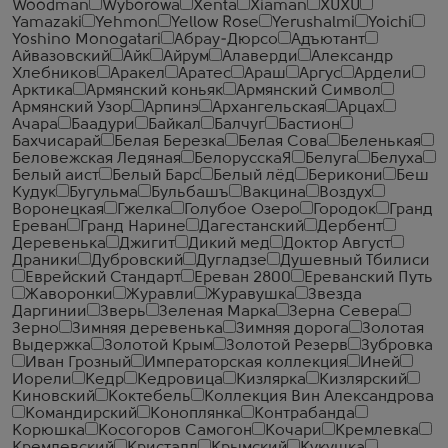
Woodman
Wyborowa
Xenta
Xiaman
XUXU
Yamazaki
Yehmon
Yellow Rose
Yerushalmi
Yoichi
Yoshino Monogatari
Абрау-Дюрсо
Адъютант
Айвазовский
Айк
Айрум
Алаверди
Александр
Хлебников
Аракел
Аратес
Араш
Аргус
Ардели
Арктика
Армянский коньяк
Армянский Символ
Армянский Узор
Арпинэ
Архангельская
Арцах
Ачара
Баадури
Байкал
Балчуг
Бастион
Бахчисарай
Белая Березка
Белая Сова
Беленькая
Беловежская Ледяная
БелорусскаЯ
Белуга
Белуха
Белый аист
Белый Барс
Белый лёд
Берикони
Беш
Кудук
Бугульма
Бульбашъ
Вакцина
Воздух
Воронецкая
Гжелка
Голубое Озеро
Городок
Гранд
Ереван
Гранд Нарине
Дагестанский
Дербент
Деревенька
Джигит
Дикий мед
Доктор Август
Драники
Дубровский
Дугладзе
Душевный Тбилиси
Еврейский Стандарт
Ереван 2800
Ереванский Путь
Жаворонки
Журавли
Журавушка
Звезда
Даргинии
Зверь
Зеленая Марка
Зерна Севера
Зерно
Зимняя деревенька
Зимняя дорога
Золотая
Выдержка
Золотой Крым
Золотой Резерв
Зубровка
Иван Грозный
Императорская коллекция
Иней
Иорели
Кедр
Кедровица
Кизлярка
Кизлярский
Киновский
Коктебель
Коллекция Вин Александрова
Командирский
Коноплянка
Контрабанда
Корюшка
Косогоров Самогон
Кочари
Кремлевка