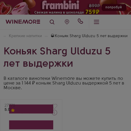
Крепкие напитки
🥃Коньяк Sharg Ulduzu 5 лет выдержки
Коньяк Sharg Ulduzu 5
лет выдержки
В каталоге винотеки Winemore вы можете купить по
цене за 1 144 ₽ коньяк Sharg Ulduzu выдержкой 5 лет в
Москве.
Артикул
27775
5.0
Через 1-2 дня
Коньяк
Абрау 5-летний
Производитель