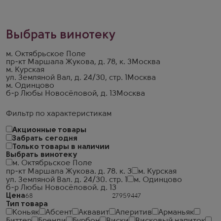
Выбрать винотеку
м. Октябрьское Поле
пр-кт Маршала Жукова, д. 78, к. 3
Москва
м. Курская
ул. Земляной Вал, д. 24/30, стр. 1
Москва
м. Одинцово
б-р Любы Новосёловой, д. 13
Москва
Фильтр по характеристикам
Акционные товары
Забрать сегодня
Только товары в наличии
Выбрать винотеку
м. Октябрьское Поле
пр-кт Маршала Жукова. д. 78. к. 3
м. Курская
ул. Земляной Вал. д. 24/30. стр. 1
м. Одинцово
б-р Любы Новосёловой. д. 13
Цена
Тип товара
Коньяк
Абсент
Аквавит
Аперитив
Арманьяк