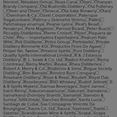
Nonino
Novabev Group
Nusa Cana
Oban
Ohanyan
Brandy Company
Old Bushmills Distillery
Old Pulteney
Oliver and Oliver
Olmeca
Ota Sake Brewery
Otard
Oxenham & Cy
Ozeki Corporation
Palenque
Tragalumbare
Palirna u Zeleneho Stromu
Pallini
Parichskaya vinarnya
Pearse Lyons
Peat's Beast
Penderyn
Pere Magloire
Pernod Ricard
Peter Busch
Piccadily Distilleries
Pierre Croizet
Pilzer
Pisquera de
Chile
Pitu – Importadora Exportadora
Podrum Palic
1896
Poli Distillerie
Polini Group
Portobello
Private
Distillery Bimmerle KG
Productos Finos De Agave
Proper No. Twelve
Proximo Spirits
Puni Distillery
Quality Spirits International Limited
R & J Estancia
Distillery
R. L. Seale & Co. Ltd
Radico Khaitan
Remy
Cointreau
Remy Martin
Reyka
Rhea Distilleries
Robert A. Merry & Co
Rodionov & Sons
Rogue Society
Distilling
Ron Barcelo
Ronrico Rum Company
Rosebank Distillery
Rossi & Rossi
Roullet
Royal Oak
Distillery
Rozelieures
RSD Whiskey
Rudolf Jelinek
S
& B Spirits Makers
Saimaa Beverages
Saint James
Saint-Remy
Sakuramasamune
Sakurao
Samalens
Samarkand-Zhomboy Sharob
Samaroli
Samson &
Surrey
SAN.foods
Sanchez Romate
Santa Lucia
Santiago de Cuba
Sas Compagnie Vinicole De
Bourgogne
Saura Co. Ltd
Sauza
Savicevic
Savio
Sazerac
Scandinavian Wine & Spirits
Scapa
Scapa