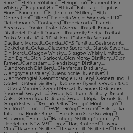
Shuzo
El Ron Prohibido
El Supremo
Element Irish
Whiskey
Elephant Gin
Ethical
Fabrica de Tequilas
Finos
Fauconnier
Fettercairn Distillery
Fifth
Generation
Filliers
Finlandia Vodka Worldwide LTD
Fleischmann's
Fontagard
Franciacorta
Francis
Abecassis
Frapin
Fratelli Averna
Fratelli Branca
Distillerie
Fratelli ‎Francoli
Fraternity Spirits
Freihof
Fruko Schulz
G & J Distillers
Gabriello Santoni
Gagliano Marcati
Gancia
GAS Familia
Gastronom
Gekkeikan
Gelas
Giacomo Sperone
Giarola Savem
Gin Mare
Glasgow Whisky
Glasgow Whisky Limited
Glen Elgin
Glen Garioch
Glen Moray Distillery
Glen
Turner
Glencadam
Glendalough Distillery
Glendronach Distillery
Glenfarclas Distillery
Glengoyne Distillery
Glenkinchie
Glenlivet
Glenmorangie
Glenmorangie Distillery
Globefill Inc.
Godet
Golani Distillery
Gonzalez Byass
Gordon & Co
Grand Marnier
Grand Mezcal
Grandes Distilleries
Peureux
Grays Inc.
Great Northern Distillery
Great
Oaks
Green Tree Distillery
Green Utopia
Grenki list
Grupo Estevez
Grupo Pellas
Gruppo Montenegro
Guillon Painturaud
GVMT Group
Hakuro
Hakushika
Tatsuuma Honke Shuzo
Hakutsuru Sake Brewing
Halewood
Hamada
Hamburg Distilling Company
Handelshof NF & MS
Hardy
Hart Brothers
Havana
Club
Hayman Distillers
Heaven Hill Distilleries
Henri