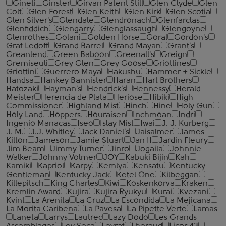
Gineti
Ginster
Girvan Patent Still
Glen Clyde
Glen
Colt
Glen Forest
Glen Keith
Glen Kirk
Glen Scotia
Glen Silver's
Glendale
Glendronach
Glenfarclas
Glenfiddich
Glengarry
Glenglassaugh
Glengoyne
Glenrothes
Golani
Golden Horse
Goral
Gordon's
Graf Ledoff
Grand Barrel
Grand Mayan
Grant's
Greanlend
Green Baboon
Greenall's
Greign
Gremiseuli
Grey Glen
Grey Goose
Griottines
Griottini
Guerrero Maya
Hakushu
Hammer + Sickle
Handsa
Hankey Bannister
Haran
Hart Brothers
Hatozaki
Hayman's
Hendrick's
Hennessy
Herald
Meister
Herencia de Plata
Heriose
Hibiki
High
Commissioner
Highland Mist
Hinch
Hine
Holy Gun
Holy Land
Hoppers
Houraisen
Inchmoan
Indri
Ingenio Manacas
Iseo
Islay Mist
Iwai
J. J. Kurberg
J. M.
J.J. Whitley
Jack Daniel's
Jaisalmer
James
Kilton
Jameson
Jamie Stuart
Jan II
Jardin Fleury
Jim Beam
Jimmy Turner
Jinro
Jogaila
Johnnie
Walker
Johnny Volmer
JOY
Kabuki Bijin
Kah
Kamiki
Kapriol
Karpy
Kemlya
Kensatu
Kentucky
Gentleman
Kentucky Jack
Ketel One
Kilbeggan
Killepitsch
King Charles
Kiwi
Koskenkorva
Kraken
Kremlin Award
Kujira
Kujira Ryukyu
Kurai
Kvezani
Kvint
La Arenita
La Cruz
La Escondida
La Mejicana
La Morita Caribena
La Pavesa
La Pipette Verte
Lamas
Laneta
Larrys
Lautrec
Lazy Dodo
Les Grands