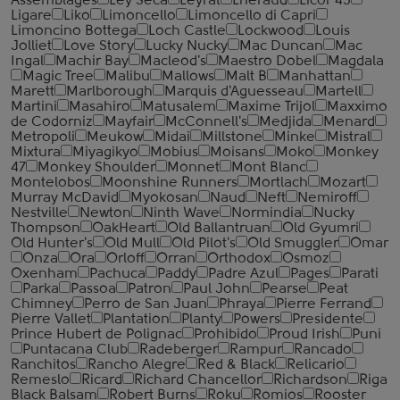
Assemblages
Ley Seca
Leyrat
Lheraud
Licor 43
Ligare
Liko
Limoncello
Limoncello di Capri
Limoncino Bottega
Loch Castle
Lockwood
Louis
Jolliet
Love Story
Lucky Nucky
Mac Duncan
Mac
Ingal
Machir Bay
Macleod's
Maestro Dobel
Magdala
Magic Tree
Malibu
Mallows
Malt B
Manhattan
Marett
Marlborough
Marquis d'Aguesseau
Martell
Martini
Masahiro
Matusalem
Maxime Trijol
Maxximo
de Codorniz
Mayfair
McConnell's
Medjida
Menard
Metropoli
Meukow
Midai
Millstone
Minke
Mistral
Mixtura
Miyagikyo
Mobius
Moisans
Moko
Monkey
47
Monkey Shoulder
Monnet
Mont Blanc
Montelobos
Moonshine Runners
Mortlach
Mozart
Murray McDavid
Myokosan
Naud
Neft
Nemiroff
Nestville
Newton
Ninth Wave
Normindia
Nucky
Thompson
OakHeart
Old Ballantruan
Old Gyumri
Old Hunter's
Old Mull
Old Pilot's
Old Smuggler
Omar
Onza
Ora
Orloff
Orran
Orthodox
Osmoz
Oxenham
Pachuca
Paddy
Padre Azul
Pages
Parati
Parka
Passoa
Patron
Paul John
Pearse
Peat
Chimney
Perro de San Juan
Phraya
Pierre Ferrand
Pierre Vallet
Plantation
Planty
Powers
Presidente
Prince Hubert de Polignac
Prohibido
Proud Irish
Puni
Puntacana Club
Radeberger
Rampur
Rancado
Ranchitos
Rancho Alegre
Red & Black
Relicario
Remeslo
Ricard
Richard Chancellor
Richardson
Riga
Black Balsam
Robert Burns
Roku
Romios
Rooster