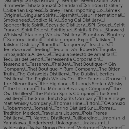
Distillery
Sekiya Brewery
Sempe
Seven Seals
SGJ
Bimmerle
Shata Shuzo
Sheridan's
Shinobu Distillery
Siberian Express
Sidney Frank Importing Co
Simex
Original
Singular Spirits
Sipsmith
Slaur International
Smokehead
Sodiko N. V.
Song Cai Distillery
Spencerfield Spirit
Speyside Distillery
SPI Group
Spirit
France
Spirit Tellers
Spiritique
Spirits & Plus
Starward
Whiskey
Stauning Whisky Distillery
Stumbras
Suntory
Suntory Limited
Tahitian Import Export
Talisker
Talisker Distillery
Tamdhu
Tanqueray
Teacher's
Tecnoazucar
Teeling
Tequila Don Roberto
Tequila
Embajador S.A. de C.V
Tequila Selecto de Amatitan
Tequilas del Senor
Terressentia Corporation
Tessendier
Tesseron
ThaiBev
That Boutique-Y Gin
Company
That Boutique-Y Rum Company
The Bitter
Truth
The Cotswolds Distillery
The Dublin Liberties
Distillery
The English Whisky Co.
The Famous Grouse
The Glenrothes
The Highlands & Islands Scotch Whisky
The Irishman
The Monaco Beverage Company
The
Owl Distillery
The Patron Spirits Company
The Shed
Distillery
The Small Batch Spirits Company
The Vintage
Malt Whisky Company
Thomas Hine
Tiffon
TOA Shuzo
Tobermory
Tomatin
Torino Distillati S.r.l.
Torres
Tradition Mexico
Travellers Liquors
Trois Freres
Distillery
TTL Nantou Distillery
Tullibardine
Umenishiki
Yamakawa
Underberg
Unicognac
Urakasumi
Valdespino
Valsa Nuovo Perlino
Vedrenne
Verveine