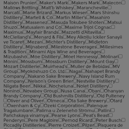
Maison Prunier
Maker's Mark
Makers Mark
Malecon
Mallows Bottling
Malt'b Whiskey
Marancheville
Marcati
Marie Brizard
Markus Wieser
Mars Shinshu
Distillery
Martell & Co
Martin Miller's
Masahiro
Distillery
Massenez
Masuda Tokubee Shoten
Matsui
Shuzo
Matusalem and Co
Maxime Trijol Cognac
Maximus
Mayfair Brands
Mazzetti d'Altavilla
McClelland's
Menard & Fils
Mey Alkollu Ickiler Sanayii
ve Ticaret
Mezan
Michter's Distillery
Midleton
Distillery
Mijnaberd
Milestone Beverages
Millesimes
& Tradition
Minami Alps Wine and Beverages
Mizubasho
Moe Distillery
Moet Hennessy
Molinari
Monin
Mossburn
Mossburn Distillery
Mount Gay
Mozart Distillerie
Muirhead's
Muller de Bebidas
MV
Group
Myokoshuzo Co. Ltd.
Nagai
Nahapet Brandy
Company
Nakano Sake Brewery
Navy Island Rum
Company
Nelson's Green Brier
Nestville Distillery
Niigata Beer
Nikka
Nocheluna
Nolet Distillery
Nonino
Novabev Group
Nusa Cana
Oban
Ohanyan
Brandy Company
Old Bushmills Distillery
Old Pulteney
Oliver and Oliver
Olmeca
Ota Sake Brewery
Otard
Oxenham & Cy
Ozeki Corporation
Palenque
Tragalumbare
Palirna u Zeleneho Stromu
Pallini
Parichskaya vinarnya
Pearse Lyons
Peat's Beast
Penderyn
Pere Magloire
Pernod Ricard
Peter Busch
Piccadily Distilleries
Pierre Croizet
Pilzer
Pisquera de