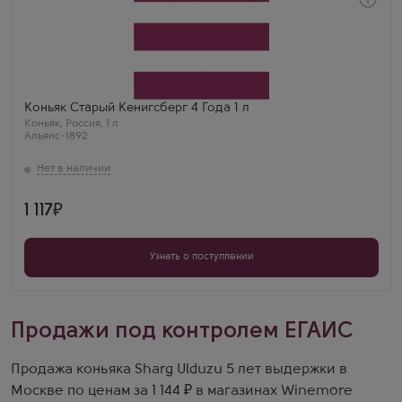
Коньяк
Old Kenigsberg 4 Years Old
Производитель
Альянс-1892
Бренд
Старый Кенигсберг
Регион
Коньяк Старый Кенигсберг 4 Года 1 л
Калининград
Коньяк
,
Россия
,
1 л
Выдержка
Альянс-1892
4 года
1 117
Узнать о поступлении
Продажи под контролем ЕГАИС
Продажа коньяка Sharg Ulduzu 5 лет выдержки в
Москве по ценам за 1 144 ₽ в магазинах Winemore