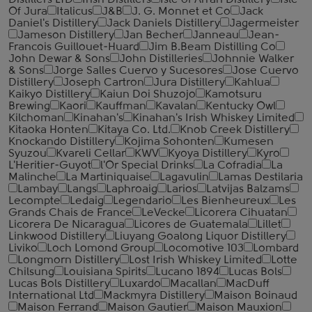
Distillers LTD
Irish Distillers
Isle of Arran Distillery
Isle
Of Jura
Italicus
J&B
J. G. Monnet et Co
Jack
Daniel's Distillery
Jack Daniels Distillery
Jagermeister
Jameson Distillery
Jan Becher
Janneau
Jean-
Francois Guillouet-Huard
Jim B.Beam Distilling Co
John Dewar & Sons
John Distilleries
Johnnie Walker
& Sons
Jorge Salles Cuervo y Sucesores
Jose Cuervo
Distillery
Joseph Cartron
Jura Distillery
Kahlua
Kaikyo Distillery
Kaiun Doi Shuzojo
Kamotsuru
Brewing
Kaori
Kauffman
Kavalan
Kentucky Owl
Kilchoman
Kinahan's
Kinahan's Irish Whiskey Limited
Kitaoka Honten
Kitaya Co. Ltd.
Knob Creek Distillery
Knockando Distillery
Kojima Sohonten
Kumesen
Syuzou
Kvareli Cellar
KWV
Kyoya Distillery
Kyro
L'Heritier-Guyot
l'Or Special Drinks
La Cofradia
La
Malinche
La Martiniquaise
Lagavulin
Lamas Destilaria
Lambay
Langs
Laphroaig
Larios
Latvijas Balzams
Lecompte
Ledaig
Legendario
Les Bienheureux
Les
Grands Chais de France
LeVecke
Licorera Cihuatan
Licorera De Nicaragua
Licores de Guatemala
Lillet
Linkwood Distillery
Liuyang Goalong Liquor Distillery
Liviko
Loch Lomond Group
Locomotive 103
Lombard
Longmorn Distillery
Lost Irish Whiskey Limited
Lotte
Chilsung
Louisiana Spirits
Lucano 1894
Lucas Bols
Lucas Bols Distillery
Luxardo
Macallan
MacDuff
International Ltd
Mackmyra Distillery
Maison Boinaud
Maison Ferrand
Maison Gautier
Maison Mauxion