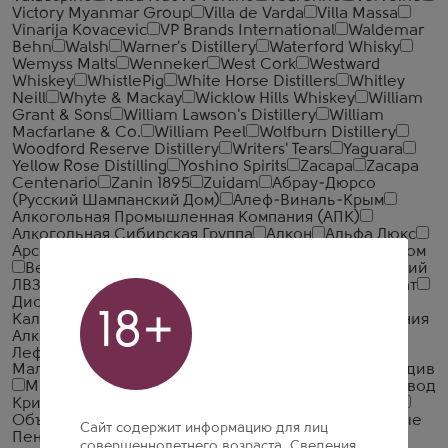
Victory Myanmar Group
Villa de Varda
Villa Massa
Vinarija Kovacevic
VP Brands International
Waldemar
Behn
Walsh
Warner's Distillery
Waterford Whisky
Wemyss Malts
Wenneker
West Cork
Westward
Whiskey
WhistlePig
White Horse Distillers
Whitley
Neill
Whyte & Mackay
Wicklow Hills Whiskey
William
Grant & Sons
William Lawson's Distillery
William
Macfarlane & Co.
William Peel
Wolfburn Distillery
Woodford Reserve Distillery
Writers' Tears
Yaguara
Yellow Rose Distilling
Yoshino Spirits
Zacapa
Zacapa
Centenario
Zanin 1895
Zuidam
Абрау-Дюрсо
(Русский Шампанский Дом)
Алеф-Виналь-Крым
Алкогольная Промышленная Компания (АПК)
Алкогольная Сибирская Группа
Алкон
Альфа Люкс
Арсенал Вин
Башспирт
БелАлко
БрянскСпиртПром
Великоустюгский ЛВЗ
Вереск
Викалк
Глазовский
ЛВЗ
Грейн Алко
Дербентский коньячный комбинат
Дионис
Итар Глобал
Иткульский спиртзавод
18+
Калужский Кристалл
КВС
КЛВЗ Кристалл
Компания
Алкогольных Напитков Алаверди
Кристалл-
Лефортово ГК
Ладога
ЛВЗ Московский
Малиновщизненский Спиртоводочный Завод Аквадив
Минский завод виноградных вин
Московский завод
Кристалл
Национал Алко
Нива
Новокубанское
Объединенная Водочная Компания
Объединенные
Сайт содержит информацию для лиц
Пензенские Водочные Заводы
Озерский
совершеннолетнего возраста. Сведения,