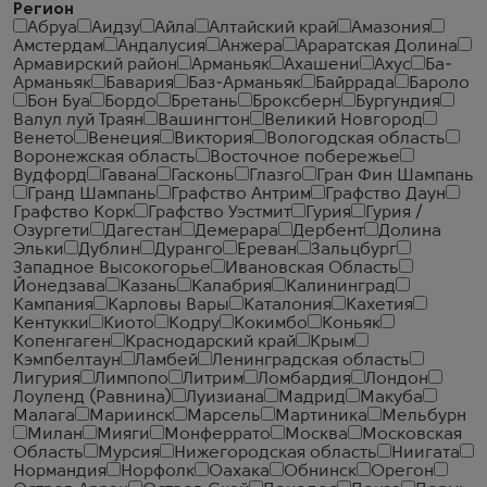
Регион
Абруа
Аидзу
Айла
Алтайский край
Амазония
Амстердам
Андалусия
Анжера
Араратская Долина
Армавирский район
Арманьяк
Ахашени
Ахус
Ба-
Арманьяк
Бавария
Баз-Арманьяк
Байррада
Бароло
Бон Буа
Бордо
Бретань
Броксберн
Бургундия
Валул луй Траян
Вашингтон
Великий Новгород
Венето
Венеция
Виктория
Вологодская область
Воронежская область
Восточное побережье
Вудфорд
Гавана
Гасконь
Глазго
Гран Фин Шампань
Гранд Шампань
Графство Антрим
Графство Даун
Графство Корк
Графство Уэстмит
Гурия
Гурия /
Озургети
Дагестан
Демерара
Дербент
Долина
Эльки
Дублин
Дуранго
Ереван
Зальцбург
Западное Высокогорье
Ивановская Область
Йонедзава
Казань
Калабрия
Калининград
Кампания
Карловы Вары
Каталония
Кахетия
Кентукки
Киото
Кодру
Кокимбо
Коньяк
Копенгаген
Краснодарский край
Крым
Кэмпбелтаун
Ламбей
Ленинградская область
Лигурия
Лимпопо
Литрим
Ломбардия
Лондон
Лоуленд (Равнина)
Луизиана
Мадрид
Макуба
Малага
Мариинск
Марсель
Мартиника
Мельбурн
Милан
Мияги
Монферрато
Москва
Московская
Область
Мурсия
Нижегородская область
Ниигата
Нормандия
Норфолк
Оахака
Обнинск
Орегон