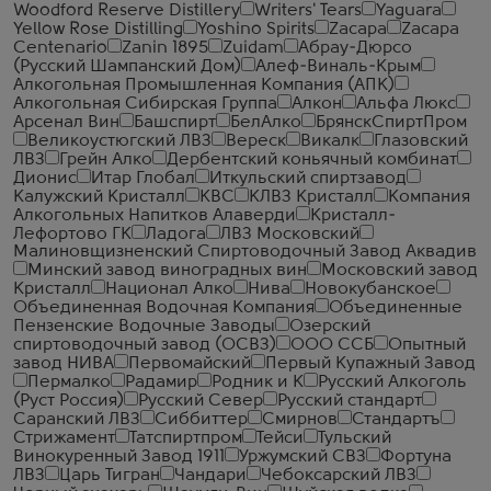
Woodford Reserve Distillery
Writers' Tears
Yaguara
Yellow Rose Distilling
Yoshino Spirits
Zacapa
Zacapa
Centenario
Zanin 1895
Zuidam
Абрау-Дюрсо
(Русский Шампанский Дом)
Алеф-Виналь-Крым
Алкогольная Промышленная Компания (АПК)
Алкогольная Сибирская Группа
Алкон
Альфа Люкс
Арсенал Вин
Башспирт
БелАлко
БрянскСпиртПром
Великоустюгский ЛВЗ
Вереск
Викалк
Глазовский
ЛВЗ
Грейн Алко
Дербентский коньячный комбинат
Дионис
Итар Глобал
Иткульский спиртзавод
Калужский Кристалл
КВС
КЛВЗ Кристалл
Компания
Алкогольных Напитков Алаверди
Кристалл-
Лефортово ГК
Ладога
ЛВЗ Московский
Малиновщизненский Спиртоводочный Завод Аквадив
Минский завод виноградных вин
Московский завод
Кристалл
Национал Алко
Нива
Новокубанское
Объединенная Водочная Компания
Объединенные
Пензенские Водочные Заводы
Озерский
спиртоводочный завод (ОСВЗ)
ООО ССБ
Опытный
завод НИВА
Первомайский
Первый Купажный Завод
Пермалко
Радамир
Родник и К
Русский Алкоголь
(Руст Россия)
Русский Север
Русский стандарт
Саранский ЛВЗ
Сиббиттер
Смирнов
Стандартъ
Стрижамент
Татспиртпром
Тейси
Тульский
Винокуренный Завод 1911
Уржумский СВЗ
Фортуна
ЛВЗ
Царь Тигран
Чандари
Чебоксарский ЛВЗ