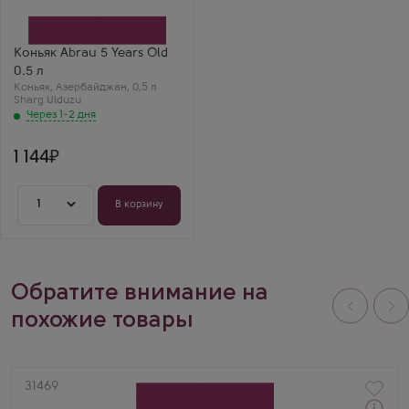
Sharg Ulduzu
Выдержка
5 лет
Максим В.
Коньяк Abrau 5 Years Old
Трехлетний вариант
0.5 л
— лучший выбор для
Коньяк
,
Азербайджан
,
0,5 л
большой компании.
Sharg Ulduzu
Чисто, мягко и очень
Через 1-2 дня
питко.
1 144
1
В корзину
Обратите внимание на
похожие товары
Артикул
31469