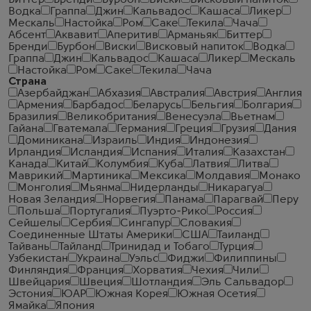
Биттер
Бренди
Бурбон
Виски
Висковый напиток
Водка
Граппа
Джин
Кальвадос
Кашаса
Ликер
Мескаль
Настойка
Ром
Саке
Текила
Чача
Абсент
Аквавит
Аперитив
Арманьяк
Биттер
Бренди
Бурбон
Виски
Висковый напиток
Водка
Граппа
Джин
Кальвадос
Кашаса
Ликер
Мескаль
Настойка
Ром
Саке
Текила
Чача
Страна
Азербайджан
Абхазия
Австралия
Австрия
Англия
Армения
Барбадос
Беларусь
Бельгия
Болгария
Бразилия
Великобритания
Венесуэла
Вьетнам
Гайана
Гватемала
Германия
Греция
Грузия
Дания
Доминикана
Израиль
Индия
Индонезия
Ирландия
Исландия
Испания
Италия
Казахстан
Канада
Китай
Колумбия
Куба
Латвия
Литва
Маврикий
Мартиника
Мексика
Молдавия
Монако
Монголия
Мьянма
Нидерланды
Никарагуа
Новая Зеландия
Норвегия
Панама
Парагвай
Перу
Польша
Португалия
Пуэрто-Рико
Россия
Сейшелы
Сербия
Сингапур
Словакия
Соединенные Штаты Америки
США
Таиланд
Тайвань
Тайланд
Тринидад и Тобаго
Турция
Узбекистан
Украина
Уэльс
Фиджи
Филиппины
Финляндия
Франция
Хорватия
Чехия
Чили
Швейцария
Швеция
Шотландия
Эль Сальвадор
Эстония
ЮАР
Южная Корея
Южная Осетия
Ямайка
Япония