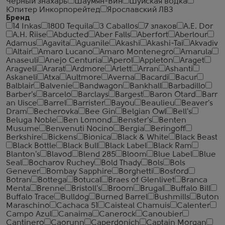
Черный знахарь
Шаумян-Вин
Шуйская водка
Юпитер Инкорпорейтед
Ярославский ЛВЗ
Бренд
14 Inkas
1800 Tequila
3 Caballos
7 злаков
A.E. Dor
A.H. Riise
Abducted
Aber Falls
Aberfort
Aberlour
Adamus
Agavita
Aguanile
Akashi
Akashi-Tai
Akvadiv
Altair
Amaro Lucano
Amaro Montenegro
Amarula
Anaseuli
Anejo Centuria
Aperol
Appleton
Araget
Aragveli
Ararat
Ardmore
Arlett
Arran
Ashanti
Askaneli
Atxa
Aultmore
Averna
Bacardi
Bacur
Balblair
Balvenie
Bandwagon
Bankhall
Barbadillo
Barber's
Barcelo
Barclays
Bargest
Baron Otard
Barr
an Uisce
Barrel
Barrister
Bayou
Beaulieu
Beaver's
Dram
Becherovka
Bee Gin
Belgian Owl
Bell's
Beluga Noble
Ben Lomond
Benster's
Benten
Musume
Benvenuti Nocino
Bergia
Beringoff
Berkshire
Bickens
Bionica
Black & White
Black Beast
Black Bottle
Black Bull
Black Label
Black Ram
Blanton's
Blavod
Blend 285
Bloom
Blue Label
Blue
Seal
Bocharov Ruchey
Bold Thady
Bols
Bols
Genever
Bombay Sapphire
Borghetti
Bosford
Botran
Bottega
Botucal
Braes of Glenlivet
Branca
Menta
Brenne
Bristoll's
Broom
Brugal
Buffalo Bill
Buffalo Trace
Bulldog
Burned Barrel
Bushmills
Buton
Maraschino
Cachaca 51
Caisteal Chamuis
Calenter
Campo Azul
Canaima
Canerock
Canoubier
Cantinero
Caorunn
Caperdonich
Captain Morgan