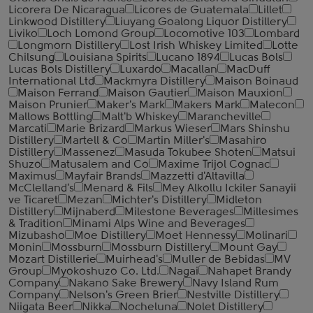
Licorera De Nicaragua
Licores de Guatemala
Lillet
Linkwood Distillery
Liuyang Goalong Liquor Distillery
Liviko
Loch Lomond Group
Locomotive 103
Lombard
Longmorn Distillery
Lost Irish Whiskey Limited
Lotte
Chilsung
Louisiana Spirits
Lucano 1894
Lucas Bols
Lucas Bols Distillery
Luxardo
Macallan
MacDuff
International Ltd
Mackmyra Distillery
Maison Boinaud
Maison Ferrand
Maison Gautier
Maison Mauxion
Maison Prunier
Maker's Mark
Makers Mark
Malecon
Mallows Bottling
Malt'b Whiskey
Marancheville
Marcati
Marie Brizard
Markus Wieser
Mars Shinshu
Distillery
Martell & Co
Martin Miller's
Masahiro
Distillery
Massenez
Masuda Tokubee Shoten
Matsui
Shuzo
Matusalem and Co
Maxime Trijol Cognac
Maximus
Mayfair Brands
Mazzetti d'Altavilla
McClelland's
Menard & Fils
Mey Alkollu Ickiler Sanayii
ve Ticaret
Mezan
Michter's Distillery
Midleton
Distillery
Mijnaberd
Milestone Beverages
Millesimes
& Tradition
Minami Alps Wine and Beverages
Mizubasho
Moe Distillery
Moet Hennessy
Molinari
Monin
Mossburn
Mossburn Distillery
Mount Gay
Mozart Distillerie
Muirhead's
Muller de Bebidas
MV
Group
Myokoshuzo Co. Ltd.
Nagai
Nahapet Brandy
Company
Nakano Sake Brewery
Navy Island Rum
Company
Nelson's Green Brier
Nestville Distillery
Niigata Beer
Nikka
Nocheluna
Nolet Distillery