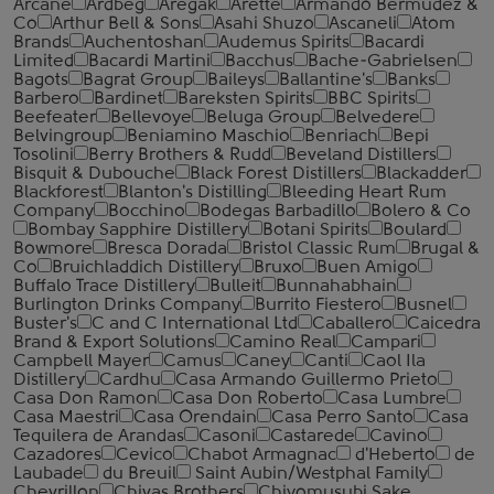
Arcane
Ardbeg
Aregak
Arette
Armando Bermudez &
Co
Arthur Bell & Sons
Asahi Shuzo
Ascaneli
Atom
Brands
Auchentoshan
Audemus Spirits
Bacardi
Limited
Bacardi Martini
Bacchus
Bache-Gabrielsen
Bagots
Bagrat Group
Baileys
Ballantine's
Banks
Barbero
Bardinet
Bareksten Spirits
BBC Spirits
Beefeater
Bellevoye
Beluga Group
Belvedere
Belvingroup
Beniamino Maschio
Benriach
Bepi
Tosolini
Berry Brothers & Rudd
Beveland Distillers
Bisquit & Dubouche
Black Forest Distillers
Blackadder
Blackforest
Blanton's Distilling
Bleeding Heart Rum
Company
Bocchino
Bodegas Barbadillo
Bolero & Co
Bombay Sapphire Distillery
Botani Spirits
Boulard
Bowmore
Bresca Dorada
Bristol Classic Rum
Brugal &
Co
Bruichladdich Distillery
Bruxo
Buen Amigo
Buffalo Trace Distillery
Bulleit
Bunnahabhain
Burlington Drinks Company
Burrito Fiestero
Busnel
Buster's
C and C International Ltd
Caballero
Caicedra
Brand & Export Solutions
Camino Real
Campari
Campbell Mayer
Camus
Caney
Canti
Caol Ila
Distillery
Cardhu
Casa Armando Guillermo Prieto
Casa Don Ramon
Casa Don Roberto
Casa Lumbre
Casa Maestri
Casa Orendain
Casa Perro Santo
Casa
Tequilera de Arandas
Casoni
Castarede
Cavino
Cazadores
Cevico
Chabot Armagnac
d'Heberto
de
Laubade
du Breuil
Saint Aubin/Westphal Family
Chevrillon
Chivas Brothers
Chiyomusubi Sake