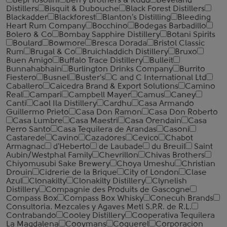
Bepi Tosolini
Berry Brothers & Rudd
Beveland
Distillers
Bisquit & Dubouche
Black Forest Distillers
Blackadder
Blackforest
Blanton's Distilling
Bleeding
Heart Rum Company
Bocchino
Bodegas Barbadillo
Bolero & Co
Bombay Sapphire Distillery
Botani Spirits
Boulard
Bowmore
Bresca Dorada
Bristol Classic
Rum
Brugal & Co
Bruichladdich Distillery
Bruxo
Buen Amigo
Buffalo Trace Distillery
Bulleit
Bunnahabhain
Burlington Drinks Company
Burrito
Fiestero
Busnel
Buster's
C and C International Ltd
Caballero
Caicedra Brand & Export Solutions
Camino
Real
Campari
Campbell Mayer
Camus
Caney
Canti
Caol Ila Distillery
Cardhu
Casa Armando
Guillermo Prieto
Casa Don Ramon
Casa Don Roberto
Casa Lumbre
Casa Maestri
Casa Orendain
Casa
Perro Santo
Casa Tequilera de Arandas
Casoni
Castarede
Cavino
Cazadores
Cevico
Chabot
Armagnac
d'Heberto
de Laubade
du Breuil
Saint
Aubin/Westphal Family
Chevrillon
Chivas Brothers
Chiyomusubi Sake Brewery
Choya Umeshu
Christian
Drouin
Cidrerie de la Brique
City of London
Clase
Azul
Clonakilty
Clonakilty Distillery
Clynelish
Distillery
Compagnie des Produits de Gascogne
Compass Box
Compass Box Whisky
Conecuh Brands
Consultoria. Mezcales y Agaves Metl S.P.R. de R.L.
Contrabando
Cooley Distillery
Cooperativa Tequilera
La Magdalena
Cooymans
Coquerel
Corporacion