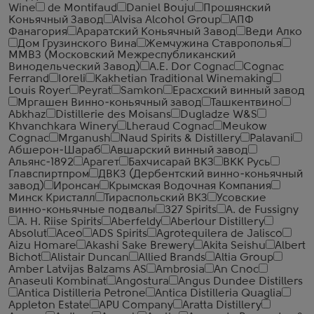
Wine
de Montifaud
Daniel Bouju
Прошянский
Коньячный Завод
Alvisa Alcohol Group
АПФ
Фанагория
Араратский Коньячный Завод
Веди Алко
Дом Грузинского Вина
Жемчужина Ставрополья
ММВЗ (Московский Межреспубликанский
Винодельческий Завод)
A.E. Dor Cognac
Cognac
Ferrand
Ioreli
Kakhetian Traditional Winemaking
Louis Royer
Peyrat
Samkon
Ерасхский винный завод
Мргашен Винно-коньячный завод
Ташкентвино
Abkhaz
Distillerie des Moisans
Dugladze W&S
Khvanchkara Winery
Lheraud Cognac
Meukow
Cognac
Mrganush
Naud Spirits & Distillery
Palavani
Абшерон-Шараб
Авшарский винный завод
Альянс-1892
Арагет
Бахчисарай ВКЗ
ВКК Русь
Главспиртпром
ДВКЗ (Дербентский винно-коньячный
завод)
Иронсан
Крымская Водочная Компания
Минск Кристалл
Тираспольский ВКЗ
Усовские
винно-коньячные подвалы
327 Spirits
A. de Fussigny
A. H. Riise Spirits
Aberfeldy
Aberlour Distillery
Absolut
Aceo
ADS Spirits
Agrotequilera de Jalisco
Aizu Homare
Akashi Sake Brewery
Akita Seishu
Albert
Bichot
Alistair Duncan
Allied Brands
Altia Group
Amber Latvijas Balzams AS
Ambrosia
An Cnoc
Anaseuli Kombinat
Angostura
Angus Dundee Distillers
Antica Distilleria Petrone
Antica Distilleria Quaglia
Appleton Estate
APU Company
Aratta Distillery