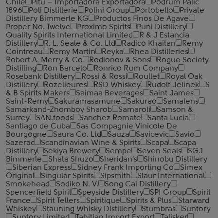
Chile
Pitu – Importadora Exportadora
Podrum Palic
1896
Poli Distillerie
Polini Group
Portobello
Private
Distillery Bimmerle KG
Productos Finos De Agave
Proper No. Twelve
Proximo Spirits
Puni Distillery
Quality Spirits International Limited
R & J Estancia
Distillery
R. L. Seale & Co. Ltd
Radico Khaitan
Remy
Cointreau
Remy Martin
Reyka
Rhea Distilleries
Robert A. Merry & Co
Rodionov & Sons
Rogue Society
Distilling
Ron Barcelo
Ronrico Rum Company
Rosebank Distillery
Rossi & Rossi
Roullet
Royal Oak
Distillery
Rozelieures
RSD Whiskey
Rudolf Jelinek
S
& B Spirits Makers
Saimaa Beverages
Saint James
Saint-Remy
Sakuramasamune
Sakurao
Samalens
Samarkand-Zhomboy Sharob
Samaroli
Samson &
Surrey
SAN.foods
Sanchez Romate
Santa Lucia
Santiago de Cuba
Sas Compagnie Vinicole De
Bourgogne
Saura Co. Ltd
Sauza
Savicevic
Savio
Sazerac
Scandinavian Wine & Spirits
Scapa
Scapa
Distillery
Sekiya Brewery
Sempe
Seven Seals
SGJ
Bimmerle
Shata Shuzo
Sheridan's
Shinobu Distillery
Siberian Express
Sidney Frank Importing Co
Simex
Original
Singular Spirits
Sipsmith
Slaur International
Smokehead
Sodiko N. V.
Song Cai Distillery
Spencerfield Spirit
Speyside Distillery
SPI Group
Spirit
France
Spirit Tellers
Spiritique
Spirits & Plus
Starward
Whiskey
Stauning Whisky Distillery
Stumbras
Suntory
Suntory Limited
Tahitian Import Export
Talisker