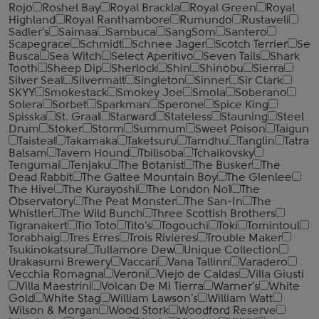
Rojo
Roshel Bay
Royal Brackla
Royal Green
Royal
Highland
Royal Ranthambore
Rumundo
Rustaveli
Sadler's
Saimaa
Sambuca
SangSom
Santero
Scapegrace
Schmidt
Schnee Jager
Scotch Terrier
Se
Busca
Sea Witch
Select Aperitivo
Seven Tails
Shark
Tooth
Sheep Dip
Sherlock
Shin
Shinobu
Sierra
Silver Seal
Silvermalt
Singleton
Sinner
Sir Clark
SKYY
Smokestack
Smokey Joe
Smola
Soberano
Solera
Sorbet
Sparkman
Sperone
Spice King
Spisska
St. Graal
Starward
Stateless
Stauning
Steel
Drum
Stoker
Storm
Summum
Sweet Poison
Taigun
Taisteal
Takamaka
Taketsuru
Tamdhu
Tanglin
Tatra
Balsam
Tavern Hound
Tbilisoba
Tchaikovsky
Tengumai
Tenjaku
The Botanist
The Busker
The
Dead Rabbit
The Galtee Mountain Boy
The Glenlee
The Hive
The Kurayoshi
The London №1
The
Observatory
The Peat Monster
The San-In
The
Whistler
The Wild Bunch
Three Scottish Brothers
Tigranakert
Tio Toto
Tito's
Togouchi
Toki
Tomintoul
Torabhaig
Tres Erres
Trois Rivieres
Trouble Maker
Tsukinokatsura
Tullamore Dew
Unique Collection
Urakasumi Brewery
Vaccari
Vana Tallinn
Varadero
Vecchia Romagna
Veroni
Viejo de Caldas
Villa Giusti
Villa Maestrini
Volcan De Mi Tierra
Warner's
White
Gold
White Stag
William Lawson's
William Watt
Wilson & Morgan
Wood Stork
Woodford Reserve