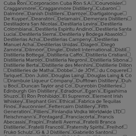
Cuba Ron
Corporacion Cuba Ron S.A.
Courvoisier
Cragganmore
Cragganmore Distillery
Cubaron
Dalmore
Danish Distillers
Darroze
Dartigalongue
De Kuyper
Deanston
Delamain
Demerara Distillers
Destiladora San Nicolas
Destilaria Levira
Destileria
Colombiana
Destileria Espiritu Andino
Destileria Santa
Lucia
Destileria Sierra
Destileria y Bodega Abasolo
Destilerias Acha
Destilerias Campeny
Destilerias
Manuel Acha
Destilerias Unidas
Diageo
Diego
Zamora
Dilmoor
Dingle
Distell International
Distil
Distilleria Bottega
Distilleria Caffo
Distilleria Cristiani
Distilleria Marolo
Distilleria Negroni
Distilleria Sibona
Distillerie Berta
Distillerie des Menhirs
Distillerie Dillon
Distilleries de Matha
Dobbe
de JOY
du Coquerel
Tariquet
Don Julio
Douglas Laing
Douglas Laing & Co
Drambuie Liqueur Company
Dufftown Distillery
Duh
u Boci
Duncan Taylor and Co
Dunrobin Distilleries
Edinburgh Gin Distillery
Edradour
Egan's
Eigashima
Shuzo
El Ron Prohibido
El Supremo
Element Irish
Whiskey
Elephant Gin
Ethical
Fabrica de Tequilas
Finos
Fauconnier
Fettercairn Distillery
Fifth
Generation
Filliers
Finlandia Vodka Worldwide LTD
Fleischmann's
Fontagard
Franciacorta
Francis
Abecassis
Frapin
Fratelli Averna
Fratelli Branca
Distillerie
Fratelli ‎Francoli
Fraternity Spirits
Freihof
Fruko Schulz
G & J Distillers
Gabriello Santoni