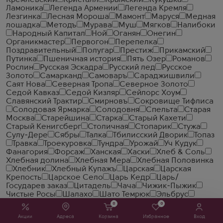
Кремлевский
Кристалл
Крымский
Кукушка
Ламоника
Легенда Армении
Легенда Кремля
Лезгинка
Лесная Мороша
Мамонт
Маруся
Медная
лошадка
Методъ
Мурава
Муш
Мягков
Налибоки
Народный Капитал
Ной
Оганян
Онегин
Органикмастер
Первогон
Перепелка
Поздравительный
Полугар
Престиж
Прикамский
Путинка
Пшеничная история
Пять Озер
Романов
Рослин
Русская Эскадра
Русский лед
Русское
Золото
Самарканд
Самоваръ
Сараджишвили
Саят Нова
Северная Тропа
Северное Золото
Седой Кавказ
Седой Кизляр
Сейлорс Хоум
Славянский Трактир
Смирновъ
Сокровище Тифлиса
Солодовая Ярмарка
Солодовня
Спельта
Старая
Москва
Старейшина
Старка
Старый Кахети
Старый Кенигсберг
Столичная
Стопарик
Стужа
Сулу-Дере
Сябры
Талка
Тбилисский Дворик
Топаз
Травка
Троекуровка
Тундра
Урожай
Уч Кудук
Фанагория
Форсаж
Ханская
Хаски
Хлеб & Соль
Хлебная долина
Хлебная Мера
Хлебная Половинка
Хлебник
Хлебный Купажъ
Царская
Царская
Крепость
Царское Село
Царь Кедр
Царь/
Государев заказ
Цитадель
Чача
Чижик-Пыжик
Чистые Росы
Шалахо
Шато Темрюк
Эльбрус
Ямская
0
0
Выдержка
Акции
Адреса
Корзина
Избранное
Вход
5 лет
3 года
18 лет
40 лет
35 лет
45 лет
10 лет