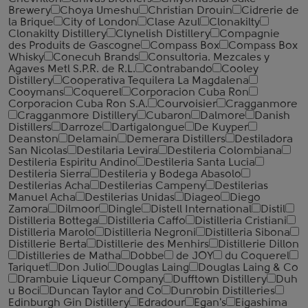
Brewery
Choya Umeshu
Christian Drouin
Cidrerie de
la Brique
City of London
Clase Azul
Clonakilty
Clonakilty Distillery
Clynelish Distillery
Compagnie
des Produits de Gascogne
Compass Box
Compass Box
Whisky
Conecuh Brands
Consultoria. Mezcales y
Agaves Metl S.P.R. de R.L.
Contrabando
Cooley
Distillery
Cooperativa Tequilera La Magdalena
Cooymans
Coquerel
Corporacion Cuba Ron
Corporacion Cuba Ron S.A.
Courvoisier
Cragganmore
Cragganmore Distillery
Cubaron
Dalmore
Danish
Distillers
Darroze
Dartigalongue
De Kuyper
Deanston
Delamain
Demerara Distillers
Destiladora
San Nicolas
Destilaria Levira
Destileria Colombiana
Destileria Espiritu Andino
Destileria Santa Lucia
Destileria Sierra
Destileria y Bodega Abasolo
Destilerias Acha
Destilerias Campeny
Destilerias
Manuel Acha
Destilerias Unidas
Diageo
Diego
Zamora
Dilmoor
Dingle
Distell International
Distil
Distilleria Bottega
Distilleria Caffo
Distilleria Cristiani
Distilleria Marolo
Distilleria Negroni
Distilleria Sibona
Distillerie Berta
Distillerie des Menhirs
Distillerie Dillon
Distilleries de Matha
Dobbe
de JOY
du Coquerel
Tariquet
Don Julio
Douglas Laing
Douglas Laing & Co
Drambuie Liqueur Company
Dufftown Distillery
Duh
u Boci
Duncan Taylor and Co
Dunrobin Distilleries
Edinburgh Gin Distillery
Edradour
Egan's
Eigashima