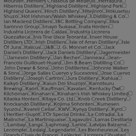
Mounier
Heritiers Crassous de Medeuil
Herradura
Hibernia Distillers
Highland Distillers
Highland Park
Highland Queen
Hinch Distillery
Hitejinro
Hokusetsu
Shuzo
Hot Irishman/Walsh Whiskey
I.Distilling & Co
Ian Macleod Distillers
IBC Bottling Company
Illva
Saronno Group
Imayo Tsukasa
Inata Honten
Industria Licorera de Caldas
Industria Licorera
Quezalteca
Inis Tine Uisce Teoranta
Inver House
Distillers LTD
Irish Distillers
Isle of Arran Distillery
Isle
Of Jura
Italicus
J&B
J. G. Monnet et Co
Jack
Daniel's Distillery
Jack Daniels Distillery
Jagermeister
Jameson Distillery
Jan Becher
Janneau
Jean-
Francois Guillouet-Huard
Jim B.Beam Distilling Co
John Dewar & Sons
John Distilleries
Johnnie Walker
& Sons
Jorge Salles Cuervo y Sucesores
Jose Cuervo
Distillery
Joseph Cartron
Jura Distillery
Kahlua
Kaikyo Distillery
Kaiun Doi Shuzojo
Kamotsuru
Brewing
Kaori
Kauffman
Kavalan
Kentucky Owl
Kilchoman
Kinahan's
Kinahan's Irish Whiskey Limited
Kitaoka Honten
Kitaya Co. Ltd.
Knob Creek Distillery
Knockando Distillery
Kojima Sohonten
Kumesen
Syuzou
Kvareli Cellar
KWV
Kyoya Distillery
Kyro
L'Heritier-Guyot
l'Or Special Drinks
La Cofradia
La
Malinche
La Martiniquaise
Lagavulin
Lamas Destilaria
Lambay
Langs
Laphroaig
Larios
Latvijas Balzams
Lecompte
Ledaig
Legendario
Les Bienheureux
Les
Grands Chais de France
LeVecke
Licorera Cihuatan