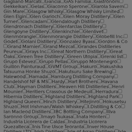
Gagliano Marcati
Gancia
GAS Familia
Gastronom
Gekkeikan
Gelas
Giacomo Sperone
Giarola Savem
Gin Mare
Glasgow Whisky
Glasgow Whisky Limited
Glen Elgin
Glen Garioch
Glen Moray Distillery
Glen
Turner
Glencadam
Glendalough Distillery
Glendronach Distillery
Glenfarclas Distillery
Glengoyne Distillery
Glenkinchie
Glenlivet
Glenmorangie
Glenmorangie Distillery
Globefill Inc.
Godet
Golani Distillery
Gonzalez Byass
Gordon & Co
Grand Marnier
Grand Mezcal
Grandes Distilleries
Peureux
Grays Inc.
Great Northern Distillery
Great
Oaks
Green Tree Distillery
Green Utopia
Grenki list
Grupo Estevez
Grupo Pellas
Gruppo Montenegro
Guillon Painturaud
GVMT Group
Hakuro
Hakushika
Tatsuuma Honke Shuzo
Hakutsuru Sake Brewing
Halewood
Hamada
Hamburg Distilling Company
Handelshof NF & MS
Hardy
Hart Brothers
Havana
Club
Hayman Distillers
Heaven Hill Distilleries
Henri
Mounier
Heritiers Crassous de Medeuil
Herradura
Hibernia Distillers
Highland Distillers
Highland Park
Highland Queen
Hinch Distillery
Hitejinro
Hokusetsu
Shuzo
Hot Irishman/Walsh Whiskey
I.Distilling & Co
Ian Macleod Distillers
IBC Bottling Company
Illva
Saronno Group
Imayo Tsukasa
Inata Honten
Industria Licorera de Caldas
Industria Licorera
Quezalteca
Inis Tine Uisce Teoranta
Inver House