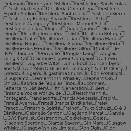
Delamain
Demerara Distillers
Destiladora San Nicolas
Destilaria Levira
Destileria Colombiana
Destileria
Espiritu Andino
Destileria Santa Lucia
Destileria Sierra
Destileria y Bodega Abasolo
Destilerias Acha
Destilerias Campeny
Destilerias Manuel Acha
Destilerias Unidas
Diageo
Diego Zamora
Dilmoor
Dingle
Distell International
Distil
Distilleria Bottega
Distilleria Caffo
Distilleria Cristiani
Distilleria Marolo
Distilleria Negroni
Distilleria Sibona
Distillerie Berta
Distillerie des Menhirs
Distillerie Dillon
Dobbe
de
JOY
Tariquet
Don Julio
Douglas Laing
Douglas
Laing & Co
Drambuie Liqueur Company
Dufftown
Distillery
Dugladze W&S
Duh u Boci
Duncan Taylor
and Co
Dunrobin Distilleries
Edinburgh Gin Distillery
Edradour
Egan's
Eigashima Shuzo
El Ron Prohibido
El Supremo
Element Irish Whiskey
Elephant Gin
Ethical
Fabrica de Tequilas Finos
Fauconnier
Fettercairn Distillery
Fifth Generation
Filliers
Finlandia Vodka Worldwide LTD
Fleischmann's
Fontagard
Franciacorta
Francis Abecassis
Frapin
Fratelli Averna
Fratelli Branca Distillerie
Fratelli
‎Francoli
Fraternity Spirits
Freihof
Fruko Schulz
G & J
Distillers
Gabriello Santoni
Gagliano Marcati
Gancia
GAS Familia
Gastronom
Gekkeikan
Gelas
Giacomo Sperone
Giarola Savem
Gin Mare
Glasgow
Whisky
Glasgow Whisky Limited
Glen Elgin
Glen