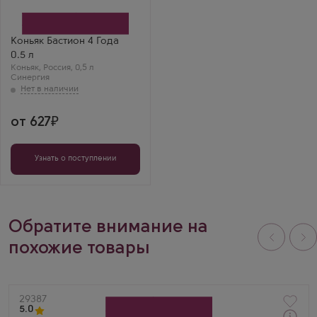
Синергия
Бренд
Бастион
Выдержка
Коньяк Бастион 4 Года
4 года
0.5 л
Аркадий
Коньяк
,
Россия
,
0,5 л
Бастион 4 года 0.5 —
Синергия
достойный коньяк!
Мягкий, с нотами
ванили и изюма.
Отлично раскрылся
со льдом.
от 627
Узнать о поступлении
Обратите внимание на
похожие товары
Артикул
29387
5.0