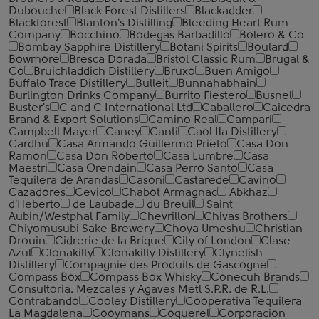
Dubouche
Black Forest Distillers
Blackadder
Blackforest
Blanton's Distilling
Bleeding Heart Rum
Company
Bocchino
Bodegas Barbadillo
Bolero & Co
Bombay Sapphire Distillery
Botani Spirits
Boulard
Bowmore
Bresca Dorada
Bristol Classic Rum
Brugal &
Co
Bruichladdich Distillery
Bruxo
Buen Amigo
Buffalo Trace Distillery
Bulleit
Bunnahabhain
Burlington Drinks Company
Burrito Fiestero
Busnel
Buster's
C and C International Ltd
Caballero
Caicedra
Brand & Export Solutions
Camino Real
Campari
Campbell Mayer
Caney
Canti
Caol Ila Distillery
Cardhu
Casa Armando Guillermo Prieto
Casa Don
Ramon
Casa Don Roberto
Casa Lumbre
Casa
Maestri
Casa Orendain
Casa Perro Santo
Casa
Tequilera de Arandas
Casoni
Castarede
Cavino
Cazadores
Cevico
Chabot Armagnac
Abkhaz
d'Heberto
de Laubade
du Breuil
Saint
Aubin/Westphal Family
Chevrillon
Chivas Brothers
Chiyomusubi Sake Brewery
Choya Umeshu
Christian
Drouin
Cidrerie de la Brique
City of London
Clase
Azul
Clonakilty
Clonakilty Distillery
Clynelish
Distillery
Compagnie des Produits de Gascogne
Compass Box
Compass Box Whisky
Conecuh Brands
Consultoria. Mezcales y Agaves Metl S.P.R. de R.L.
Contrabando
Cooley Distillery
Cooperativa Tequilera
La Magdalena
Cooymans
Coquerel
Corporacion