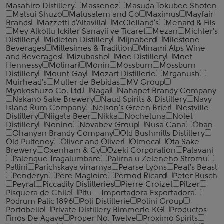
Masahiro Distillery
Massenez
Masuda Tokubee Shoten
Matsui Shuzo
Matusalem and Co
Maximus
Mayfair
Brands
Mazzetti d'Altavilla
McClelland's
Menard & Fils
Mey Alkollu Ickiler Sanayii ve Ticaret
Mezan
Michter's
Distillery
Midleton Distillery
Mijnaberd
Milestone
Beverages
Millesimes & Tradition
Minami Alps Wine
and Beverages
Mizubasho
Moe Distillery
Moet
Hennessy
Molinari
Monin
Mossburn
Mossburn
Distillery
Mount Gay
Mozart Distillerie
Mrganush
Muirhead's
Muller de Bebidas
MV Group
Myokoshuzo Co. Ltd.
Nagai
Nahapet Brandy Company
Nakano Sake Brewery
Naud Spirits & Distillery
Navy
Island Rum Company
Nelson's Green Brier
Nestville
Distillery
Niigata Beer
Nikka
Nocheluna
Nolet
Distillery
Nonino
Novabev Group
Nusa Cana
Oban
Ohanyan Brandy Company
Old Bushmills Distillery
Old Pulteney
Oliver and Oliver
Olmeca
Ota Sake
Brewery
Oxenham & Cy
Ozeki Corporation
Palavani
Palenque Tragalumbare
Palirna u Zeleneho Stromu
Pallini
Parichskaya vinarnya
Pearse Lyons
Peat's Beast
Penderyn
Pere Magloire
Pernod Ricard
Peter Busch
Peyrat
Piccadily Distilleries
Pierre Croizet
Pilzer
Pisquera de Chile
Pitu – Importadora Exportadora
Podrum Palic 1896
Poli Distillerie
Polini Group
Portobello
Private Distillery Bimmerle KG
Productos
Finos De Agave
Proper No. Twelve
Proximo Spirits