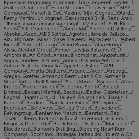
Крымская Водочная Компания
du Coquerel
Godet
Guillon Painturaud
Henri Mounier
Louis Royer
MAP
Company
Martell & Co
Maxime Trijol Cognac
Otard
Remy Martin
Unicognac
Бахчисарай ВКЗ
Веди Алко
Кизлярский коньячный завод
327 Spirits
A. H. Riise
Spirits
A.E. Dor Cognac
Aberfeldy
Aberlour Distillery
Absolut
Aceo
ADS Spirits
Agrotequilera de Jalisco
Aizu Homare
Akashi Sake Brewery
Akita Seishu
Albert
Bichot
Alistair Duncan
Allied Brands
Altia Group
Alvisa Alcohol Group
Amber Latvijas Balzams AS
Ambrosia
An Cnoc
Anaseuli Kombinat
Angostura
Angus Dundee Distillers
Antica Distilleria Petrone
Antica Distilleria Quaglia
Appleton Estate
APU
Company
Aratta Distillery
Arcane
Arcon
Ardbeg
Aregak
Arette
Armando Bermudez & Co
Armenia
Wine
Arthur Bell & Sons
Asahi Shuzo
Ascaneli
Atom
Brands
Auchentoshan
Audemus Spirits
Bacardi
Limited
Bacardi Martini
Bacchus
Bache-Gabrielsen
Bagots
Bagrat Group
Baileys
Ballantine's
Banks
Barbero
Bardinet
Bareksten Spirits
BBC Spirits
Beefeater
Bellevoye
Beluga Group
Belvedere
Belvingroup
Beniamino Maschio
Benriach
Bepi
Tosolini
Berry Brothers & Rudd
Beveland Distillers
Bisquit & Dubouche
Black Forest Distillers
Blackadder
Blackforest
Blanton's Distilling
Bleeding Heart Rum
Company
Bocchino
Bodegas Barbadillo
Bolero & Co