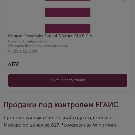
Коньяк
Ереванский Символ 3 Года
Производитель
Мргашен Винно-коньячный завод
Выдержка
3 года
Светлана Орлова
Коньяк Erevansky Simvol 3 Years Old 0.5 л
Ереванский Символ 3 звезды — отличный вариант
Коньяк
,
Армения
,
0,5 л
на каждый день. Пьется легко, за свою цену просто
Мргашен Винно-коньячный завод
находка.
617
Узнать о поступлении
Продажи под контролем ЕГАИС
Продажа коньяка Синергия 4 года выдержки в
Москве по ценам за 627 ₽ в магазинах Winemore