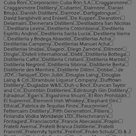
Cuba Ron
Corporacion Cuba Ron S.A.
Cragganmore
Cragganmore Distillery
Cubaron
Dalmore
Daniel
Bouju
Danish Distillers
Darroze
Dartigalongue
David Sarajishvili and Eniseli
De Kuyper
Deanston
Delamain
Demerara Distillers
Destiladora San Nicolas
Destilaria Levira
Destileria Colombiana
Destileria
Espiritu Andino
Destileria Santa Lucia
Destileria Sierra
Destileria y Bodega Abasolo
Destilerias Acha
Destilerias Campeny
Destilerias Manuel Acha
Destilerias Unidas
Diageo
Diego Zamora
Dilmoor
Dingle
Distell International
Distil
Distilleria Bottega
Distilleria Caffo
Distilleria Cristiani
Distilleria Marolo
Distilleria Negroni
Distilleria Sibona
Distillerie Berta
Distillerie des Menhirs
Distillerie Dillon
Dobbe
de
JOY
Tariquet
Don Julio
Douglas Laing
Douglas
Laing & Co
Drambuie Liqueur Company
Dufftown
Distillery
Dugladze W&S
Duh u Boci
Duncan Taylor
and Co
Dunrobin Distilleries
Edinburgh Gin Distillery
Edradour
Egan's
Eigashima Shuzo
El Ron Prohibido
El Supremo
Element Irish Whiskey
Elephant Gin
Ethical
Fabrica de Tequilas Finos
Fauconnier
Fettercairn Distillery
Fifth Generation
Filliers
Finlandia Vodka Worldwide LTD
Fleischmann's
Fontagard
Franciacorta
Francis Abecassis
Frapin
Fratelli Averna
Fratelli Branca Distillerie
Fratelli
‎Francoli
Fraternity Spirits
Freihof
Fruko Schulz
G & J