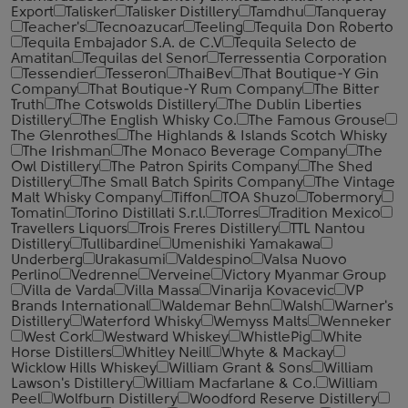
Export
Talisker
Talisker Distillery
Tamdhu
Tanqueray
Teacher's
Tecnoazucar
Teeling
Tequila Don Roberto
Tequila Embajador S.A. de C.V
Tequila Selecto de
Amatitan
Tequilas del Senor
Terressentia Corporation
Tessendier
Tesseron
ThaiBev
That Boutique-Y Gin
Company
That Boutique-Y Rum Company
The Bitter
Truth
The Cotswolds Distillery
The Dublin Liberties
Distillery
The English Whisky Co.
The Famous Grouse
The Glenrothes
The Highlands & Islands Scotch Whisky
The Irishman
The Monaco Beverage Company
The
Owl Distillery
The Patron Spirits Company
The Shed
Distillery
The Small Batch Spirits Company
The Vintage
Malt Whisky Company
Tiffon
TOA Shuzo
Tobermory
Tomatin
Torino Distillati S.r.l.
Torres
Tradition Mexico
Travellers Liquors
Trois Freres Distillery
TTL Nantou
Distillery
Tullibardine
Umenishiki Yamakawa
Underberg
Urakasumi
Valdespino
Valsa Nuovo
Perlino
Vedrenne
Verveine
Victory Myanmar Group
Villa de Varda
Villa Massa
Vinarija Kovacevic
VP
Brands International
Waldemar Behn
Walsh
Warner's
Distillery
Waterford Whisky
Wemyss Malts
Wenneker
West Cork
Westward Whiskey
WhistlePig
White
Horse Distillers
Whitley Neill
Whyte & Mackay
Wicklow Hills Whiskey
William Grant & Sons
William
Lawson's Distillery
William Macfarlane & Co.
William
Peel
Wolfburn Distillery
Woodford Reserve Distillery