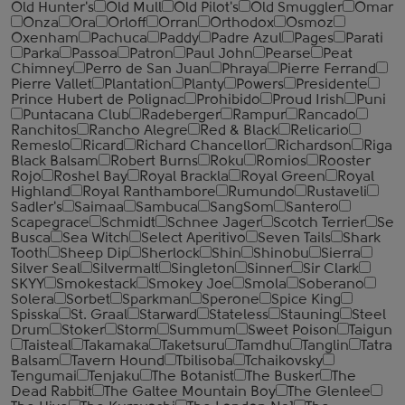
Old Hunter's
Old Mull
Old Pilot's
Old Smuggler
Omar
Onza
Ora
Orloff
Orran
Orthodox
Osmoz
Oxenham
Pachuca
Paddy
Padre Azul
Pages
Parati
Parka
Passoa
Patron
Paul John
Pearse
Peat
Chimney
Perro de San Juan
Phraya
Pierre Ferrand
Pierre Vallet
Plantation
Planty
Powers
Presidente
Prince Hubert de Polignac
Prohibido
Proud Irish
Puni
Puntacana Club
Radeberger
Rampur
Rancado
Ranchitos
Rancho Alegre
Red & Black
Relicario
Remeslo
Ricard
Richard Chancellor
Richardson
Riga
Black Balsam
Robert Burns
Roku
Romios
Rooster
Rojo
Roshel Bay
Royal Brackla
Royal Green
Royal
Highland
Royal Ranthambore
Rumundo
Rustaveli
Sadler's
Saimaa
Sambuca
SangSom
Santero
Scapegrace
Schmidt
Schnee Jager
Scotch Terrier
Se
Busca
Sea Witch
Select Aperitivo
Seven Tails
Shark
Tooth
Sheep Dip
Sherlock
Shin
Shinobu
Sierra
Silver Seal
Silvermalt
Singleton
Sinner
Sir Clark
SKYY
Smokestack
Smokey Joe
Smola
Soberano
Solera
Sorbet
Sparkman
Sperone
Spice King
Spisska
St. Graal
Starward
Stateless
Stauning
Steel
Drum
Stoker
Storm
Summum
Sweet Poison
Taigun
Taisteal
Takamaka
Taketsuru
Tamdhu
Tanglin
Tatra
Balsam
Tavern Hound
Tbilisoba
Tchaikovsky
Tengumai
Tenjaku
The Botanist
The Busker
The
Dead Rabbit
The Galtee Mountain Boy
The Glenlee