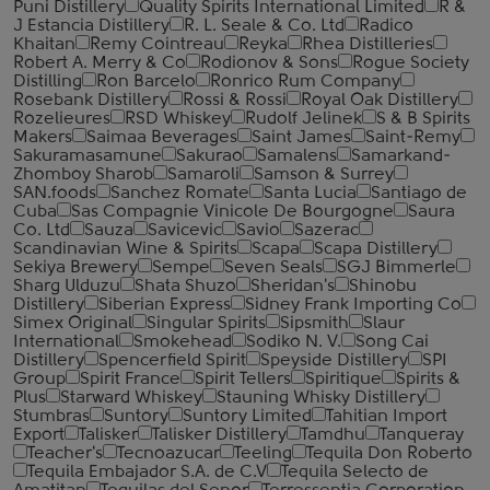
Puni Distillery
Quality Spirits International Limited
R &
J Estancia Distillery
R. L. Seale & Co. Ltd
Radico
Khaitan
Remy Cointreau
Reyka
Rhea Distilleries
Robert A. Merry & Co
Rodionov & Sons
Rogue Society
Distilling
Ron Barcelo
Ronrico Rum Company
Rosebank Distillery
Rossi & Rossi
Royal Oak Distillery
Rozelieures
RSD Whiskey
Rudolf Jelinek
S & B Spirits
Makers
Saimaa Beverages
Saint James
Saint-Remy
Sakuramasamune
Sakurao
Samalens
Samarkand-
Zhomboy Sharob
Samaroli
Samson & Surrey
SAN.foods
Sanchez Romate
Santa Lucia
Santiago de
Cuba
Sas Compagnie Vinicole De Bourgogne
Saura
Co. Ltd
Sauza
Savicevic
Savio
Sazerac
Scandinavian Wine & Spirits
Scapa
Scapa Distillery
Sekiya Brewery
Sempe
Seven Seals
SGJ Bimmerle
Sharg Ulduzu
Shata Shuzo
Sheridan's
Shinobu
Distillery
Siberian Express
Sidney Frank Importing Co
Simex Original
Singular Spirits
Sipsmith
Slaur
International
Smokehead
Sodiko N. V.
Song Cai
Distillery
Spencerfield Spirit
Speyside Distillery
SPI
Group
Spirit France
Spirit Tellers
Spiritique
Spirits &
Plus
Starward Whiskey
Stauning Whisky Distillery
Stumbras
Suntory
Suntory Limited
Tahitian Import
Export
Talisker
Talisker Distillery
Tamdhu
Tanqueray
Teacher's
Tecnoazucar
Teeling
Tequila Don Roberto
Tequila Embajador S.A. de C.V
Tequila Selecto de