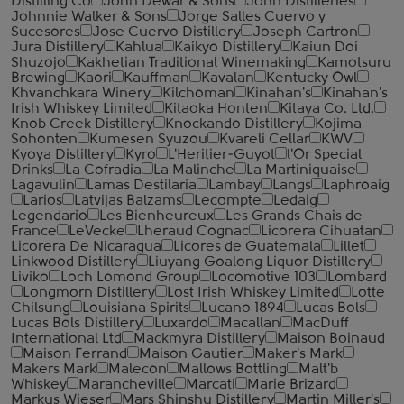
Distilling Co
John Dewar & Sons
John Distilleries
Johnnie Walker & Sons
Jorge Salles Cuervo y
Sucesores
Jose Cuervo Distillery
Joseph Cartron
Jura Distillery
Kahlua
Kaikyo Distillery
Kaiun Doi
Shuzojo
Kakhetian Traditional Winemaking
Kamotsuru
Brewing
Kaori
Kauffman
Kavalan
Kentucky Owl
Khvanchkara Winery
Kilchoman
Kinahan's
Kinahan's
Irish Whiskey Limited
Kitaoka Honten
Kitaya Co. Ltd.
Knob Creek Distillery
Knockando Distillery
Kojima
Sohonten
Kumesen Syuzou
Kvareli Cellar
KWV
Kyoya Distillery
Kyro
L'Heritier-Guyot
l'Or Special
Drinks
La Cofradia
La Malinche
La Martiniquaise
Lagavulin
Lamas Destilaria
Lambay
Langs
Laphroaig
Larios
Latvijas Balzams
Lecompte
Ledaig
Legendario
Les Bienheureux
Les Grands Chais de
France
LeVecke
Lheraud Cognac
Licorera Cihuatan
Licorera De Nicaragua
Licores de Guatemala
Lillet
Linkwood Distillery
Liuyang Goalong Liquor Distillery
Liviko
Loch Lomond Group
Locomotive 103
Lombard
Longmorn Distillery
Lost Irish Whiskey Limited
Lotte
Chilsung
Louisiana Spirits
Lucano 1894
Lucas Bols
Lucas Bols Distillery
Luxardo
Macallan
MacDuff
International Ltd
Mackmyra Distillery
Maison Boinaud
Maison Ferrand
Maison Gautier
Maker's Mark
Makers Mark
Malecon
Mallows Bottling
Malt'b
Whiskey
Marancheville
Marcati
Marie Brizard
Markus Wieser
Mars Shinshu Distillery
Martin Miller's