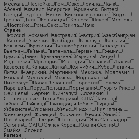
Мескаль
Настойка
Ром
Саке
Текила
Чача
Абсент
Аквавит
Аперитив
Арманьяк
Биттер
Бренди
Бурбон
Виски
Висковый напиток
Водка
Граппа
Джин
Кальвадос
Кашаса
Ликер
Мескаль
Настойка
Ром
Саке
Текила
Чача
Страна
Россия
Абхазия
Австралия
Австрия
Азербайджан
Англия
Армения
Барбадос
Беларусь
Бельгия
Болгария
Бразилия
Великобритания
Венесуэла
Вьетнам
Гайана
Гватемала
Германия
Греция
Грузия
Дания
Доминикана
Израиль
Индия
Индонезия
Ирландия
Исландия
Испания
Италия
Казахстан
Канада
Китай
Колумбия
Куба
Латвия
Литва
Маврикий
Мартиника
Мексика
Молдавия
Монако
Монголия
Мьянма
Нидерланды
Никарагуа
Новая Зеландия
Норвегия
Панама
Парагвай
Перу
Польша
Португалия
Пуэрто-Рико
Сейшелы
Сербия
Сингапур
Словакия
Соединенные Штаты Америки
США
Таиланд
Тайвань
Тайланд
Тринидад и Тобаго
Турция
Узбекистан
Украина
Уэльс
Фиджи
Филиппины
Финляндия
Франция
Хорватия
Чехия
Чили
Швейцария
Швеция
Шотландия
Эль Сальвадор
Эстония
ЮАР
Южная Корея
Южная Осетия
Ямайка
Япония
Регион