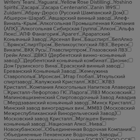
Writers' Tears
Yaguara
Yellow Rose Distilling
Yoshino
Spirits
Zacapa
Zacapa Centenario
Zanin 1895
Zuidam
Абрау-Дюрсо (Русский Шампанский Дом)
Абшерон-Шараб
Авшарский винный завод
Алеф-
Виналь-Крым
Алкогольная Промышленная Компания
(АПК)
Алкогольная Сибирская Группа
Алкон
Альфа
Люкс
АПФ Фанагория
Арагет
Араратский
Коньячный Завод
Арсенал Вин
Башспирт
БелАлко
БрянскСпиртПром
Великоустюгский ЛВЗ
Вереск
Викалк
ВКК Русь
Главспиртпром
Глазовский ЛВЗ
Грейн Алко
ДВКЗ (Дербентский винно-коньячный
завод)
Дербентский коньячный комбинат
Дионис
Дом Грузинского Вина
Ерасхский винный завод
Ереванский Коньячный Завод
Жемчужина
Ставрополья
Иронсан
Итар Глобал
Иткульский
спиртзавод
Калужский Кристалл
КВС
КЛВЗ
Кристалл
Компания Алкогольных Напитков Алаверди
Кристалл-Лефортово ГК
Ладога
ЛВЗ Московский
Малиновщизненский Спиртоводочный Завод Аквадив
Мердзаванский коньячный завод
Минск Кристалл
Минский завод виноградных вин
ММВЗ (Московский
Межреспубликанский Винодельческий Завод)
Московский завод Кристалл
Мргашен Винно-
коньячный завод
Национал Алко
Нива
Новокубанское
Объединенная Водочная Компания
Объединенные Пензенские Водочные Заводы