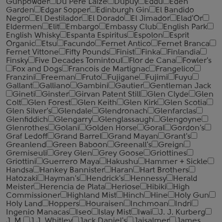
Gunpowder
Du Pere Laize
Dupuy
Eddu
Eden
Garden
Edgar Sopper
Edinburgh Gin
El Bandido
Negro
El Destilador
El Dorado
El Jimador
Elad'Or
Eldermen
Elit
Embargo
Embassy Club
English Park
English Whisky
Espanta Espiritus
Espolon
Esprit
Organic
Etsu
Facundo
Fernet Antico
Fernet Branca
Fernet Vittone
Fifty Pounds
Finist
Finka
Finlandia
Finsky
Five Decades Tomintoul
Flor de Cana
Fowler's
Fox and Dogs
Francois de Martignac
Frangelico
Franzini
Freeman
Fruto
Fujigane
Fujimi
Fuyu
Gallant
Galliano
Gambini
Gautier
Gentleman Jack
Gineti
Ginster
Girvan Patent Still
Glen Clyde
Glen
Colt
Glen Forest
Glen Keith
Glen Kirk
Glen Scotia
Glen Silver's
Glendale
Glendronach
Glenfarclas
Glenfiddich
Glengarry
Glenglassaugh
Glengoyne
Glenrothes
Golani
Golden Horse
Goral
Gordon's
Graf Ledoff
Grand Barrel
Grand Mayan
Grant's
Greanlend
Green Baboon
Greenall's
Greign
Gremiseuli
Grey Glen
Grey Goose
Griottines
Griottini
Guerrero Maya
Hakushu
Hammer + Sickle
Handsa
Hankey Bannister
Haran
Hart Brothers
Hatozaki
Hayman's
Hendrick's
Hennessy
Herald
Meister
Herencia de Plata
Heriose
Hibiki
High
Commissioner
Highland Mist
Hinch
Hine
Holy Gun
Holy Land
Hoppers
Houraisen
Inchmoan
Indri
Ingenio Manacas
Iseo
Islay Mist
Iwai
J. J. Kurberg
J. M.
J.J. Whitley
Jack Daniel's
Jaisalmer
James