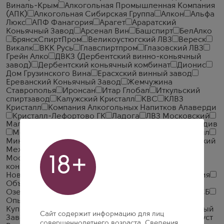
Виналь-Крым
Алкогольная Промышленная Компания
(АПК)
Алкогольная Сибирская Группа
Алкон
Альфа
Люкс
АПФ Фанагория
Арагет
Араратский
Коньячный Завод
Арсенал Вин
Башспирт
БелАлко
БрянскСпиртПром
Великоустюгский ЛВЗ
Вереск
Викалк
ВКК Русь
Главспиртпром
Глазовский ЛВЗ
Грейн Алко
ДВКЗ (Дербентский винно-коньячный
завод)
Дербентский коньячный комбинат
Дионис
Дом Грузинского Вина
Ерасхский винный завод
Ереванский Коньячный Завод
Жемчужина
Ставрополья
Иронсан
Итар Глобал
Иткульский
спиртзавод
Калужский Кристалл
КВС
КЛВЗ
Кристалл
Компания Алкогольных Напитков Алаверди
Кристалл-Лефортово ГК
Ладога
ЛВЗ Московский
Малиновщизненский Спиртоводочный Завод Аквадив
Мердзаванский коньячный завод
Минск Кристалл
Минский завод виноградных вин
ММВЗ (Московский
Межреспубликанский Винодельческий Завод)
18+
Московский завод Кристалл
Мргашен Винно-
коньячный завод
Национал Алко
Нива
Новокубанское
Объединенная Водочная Компания
Объединенные Пензенские Водочные Заводы
Озерский спиртоводочный завод (ОСВЗ)
ООО ССБ
Опытный завод НИВА
Первомайский
Первый
Купажный Завод
Пермалко
Прошянский Коньячный
Сайт содержит информацию для лиц
Завод
Радамир
Родник и К
Русский Алкоголь (Руст
совершеннолетнего возраста. Сведения,