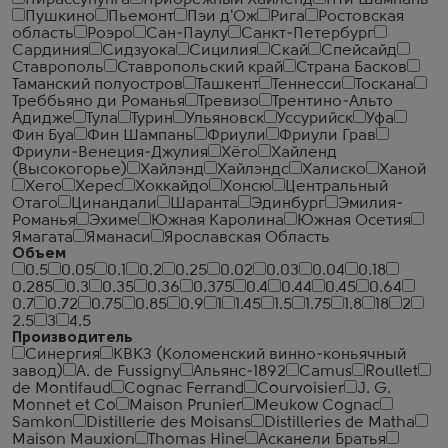
Пирассунунга
Прибрежный Хайленд
Пти Шампань
Пушкино
Пьемонт
Пэи д'Ож
Рига
Ростовская
область
Роэро
Сан-Паулу
Санкт-Петербург
Сардиния
Сидзуока
Сицилия
Скай
Спейсайд
Ставрополь
Ставропольский край
Страна Басков
Таманский полуостров
Ташкент
Теннесси
Тоскана
Треббьяно ди Романья
Тревизо
Трентино-Альто
Адидже
Тула
Турин
Ульяновск
Уссурийск
Уфа
Фин Буа
Фин Шампань
Фриули
Фриули Грав
Фриули-Венеция-Джулия
Хёго
Хайленд
(Высокогорье)
Хайлэнд
Хайлэндс
Халиско
Ханой
Хего
Херес
Хоккайдо
Хонсю
Центральный
Отаго
Цинандали
Шаранта
Эдинбург
Эмилия-
Романья
Эхиме
Южная Каролина
Южная Осетия
Ямагата
Яманаси
Ярославская Область
Объем
0.5
0.05
0.1
0.2
0.25
0.02
0.03
0.04
0.18
0.285
0.3
0.35
0.36
0.375
0.4
0.44
0.45
0.64
0.7
0.72
0.75
0.85
0.9
1
1.45
1.5
1.75
1.8
18
2
2.5
3
4.5
Производитель
Синергия
КВКЗ (Коломенский винно-коньячный
завод)
A. de Fussigny
Альянс-1892
Camus
Roullet
de Montifaud
Cognac Ferrand
Courvoisier
J. G.
Monnet et Co
Maison Prunier
Meukow Cognac
Samkon
Distillerie des Moisans
Distilleries de Matha
Maison Mauxion
Thomas Hine
Асканели Братья