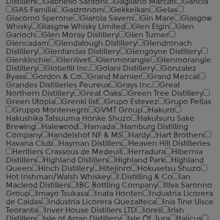
Distillers
Gabriello Santoni
Gagliano Marcati
Gancia
GAS Familia
Gastronom
Gekkeikan
Gelas
Giacomo Sperone
Giarola Savem
Gin Mare
Glasgow
Whisky
Glasgow Whisky Limited
Glen Elgin
Glen
Garioch
Glen Moray Distillery
Glen Turner
Glencadam
Glendalough Distillery
Glendronach
Distillery
Glenfarclas Distillery
Glengoyne Distillery
Glenkinchie
Glenlivet
Glenmorangie
Glenmorangie
Distillery
Globefill Inc.
Golani Distillery
Gonzalez
Byass
Gordon & Co
Grand Marnier
Grand Mezcal
Grandes Distilleries Peureux
Grays Inc.
Great
Northern Distillery
Great Oaks
Green Tree Distillery
Green Utopia
Grenki list
Grupo Estevez
Grupo Pellas
Gruppo Montenegro
GVMT Group
Hakuro
Hakushika Tatsuuma Honke Shuzo
Hakutsuru Sake
Brewing
Halewood
Hamada
Hamburg Distilling
Company
Handelshof NF & MS
Hardy
Hart Brothers
Havana Club
Hayman Distillers
Heaven Hill Distilleries
Heritiers Crassous de Medeuil
Herradura
Hibernia
Distillers
Highland Distillers
Highland Park
Highland
Queen
Hinch Distillery
Hitejinro
Hokusetsu Shuzo
Hot Irishman/Walsh Whiskey
I.Distilling & Co
Ian
Macleod Distillers
IBC Bottling Company
Illva Saronno
Group
Imayo Tsukasa
Inata Honten
Industria Licorera
de Caldas
Industria Licorera Quezalteca
Inis Tine Uisce
Teoranta
Inver House Distillers LTD
Ioreli
Irish
Distillers
Isle of Arran Distillery
Isle Of Jura
Italicus