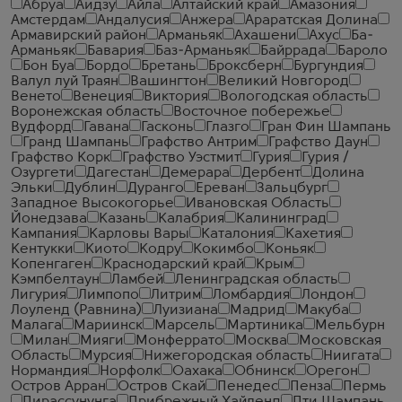
Абруа
Аидзу
Айла
Алтайский край
Амазония
Амстердам
Андалусия
Анжера
Араратская Долина
Армавирский район
Арманьяк
Ахашени
Ахус
Ба-
Арманьяк
Бавария
Баз-Арманьяк
Байррада
Бароло
Бон Буа
Бордо
Бретань
Броксберн
Бургундия
Валул луй Траян
Вашингтон
Великий Новгород
Венето
Венеция
Виктория
Вологодская область
Воронежская область
Восточное побережье
Вудфорд
Гавана
Гасконь
Глазго
Гран Фин Шампань
Гранд Шампань
Графство Антрим
Графство Даун
Графство Корк
Графство Уэстмит
Гурия
Гурия /
Озургети
Дагестан
Демерара
Дербент
Долина
Эльки
Дублин
Дуранго
Ереван
Зальцбург
Западное Высокогорье
Ивановская Область
Йонедзава
Казань
Калабрия
Калининград
Кампания
Карловы Вары
Каталония
Кахетия
Кентукки
Киото
Кодру
Кокимбо
Коньяк
Копенгаген
Краснодарский край
Крым
Кэмпбелтаун
Ламбей
Ленинградская область
Лигурия
Лимпопо
Литрим
Ломбардия
Лондон
Лоуленд (Равнина)
Луизиана
Мадрид
Макуба
Малага
Мариинск
Марсель
Мартиника
Мельбурн
Милан
Мияги
Монферрато
Москва
Московская
Область
Мурсия
Нижегородская область
Ниигата
Нормандия
Норфолк
Оахака
Обнинск
Орегон
Остров Арран
Остров Скай
Пенедес
Пенза
Пермь