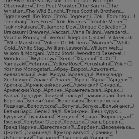
The Hive
The Kurayoshi
The London №1
The
Observatory
The Peat Monster
The San-In
The
Whistler
The Wild Bunch
Three Scottish Brothers
Tigranakert
Tio Toto
Tito's
Togouchi
Toki
Tomintoul
Torabhaig
Tres Erres
Trois Rivieres
Trouble Maker
Tsukinokatsura
Tullamore Dew
Unique Collection
Urakasumi Brewery
Vaccari
Vana Tallinn
Varadero
Vecchia Romagna
Veroni
Viejo de Caldas
Villa Giusti
Villa Maestrini
Volcan De Mi Tierra
Warner's
White
Gold
White Stag
William Lawson's
William Watt
Wilson & Morgan
Wood Stork
Woodford Reserve
Woodman
Wyborowa
Xenta
Xiaman
XUXU
Yamazaki
Yehmon
Yellow Rose
Yerushalmi
Yoichi
Yoshino Monogatari
Абрау-Дюрсо
Адъютант
Айвазовский
Айк
Айрум
Алаверди
Александр
Хлебников
Аракел
Аратес
Араш
Аргус
Ардели
Арктика
Армянский коньяк
Армянский Символ
Армянский Узор
Арпинэ
Архангельская
Арцах
Ачара
Баадури
Байкал
Балчуг
Бахчисарай
Белая
Березка
Белая Сова
Беленькая
Беловежская
Ледяная
БелорусскаЯ
Белуга
Белуха
Белый аист
Белый Барс
Белый лёд
Берикони
Беш Кудук
Бугульма
Бульбашъ
Вакцина
Воздух
Воронецкая
Гжелка
Голубое Озеро
Городок
Гранд Ереван
Гранд Нарине
Дагестанский
Дербент
Деревенька
Джигит
Дикий мед
Доктор Август
Драники
Дубровский
Дугладзе
Душевный Тбилиси