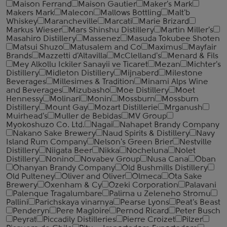
Maison Ferrand
Maison Gautier
Maker's Mark
Makers Mark
Malecon
Mallows Bottling
Malt'b
Whiskey
Marancheville
Marcati
Marie Brizard
Markus Wieser
Mars Shinshu Distillery
Martin Miller's
Masahiro Distillery
Massenez
Masuda Tokubee Shoten
Matsui Shuzo
Matusalem and Co
Maximus
Mayfair
Brands
Mazzetti d'Altavilla
McClelland's
Menard & Fils
Mey Alkollu Ickiler Sanayii ve Ticaret
Mezan
Michter's
Distillery
Midleton Distillery
Mijnaberd
Milestone
Beverages
Millesimes & Tradition
Minami Alps Wine
and Beverages
Mizubasho
Moe Distillery
Moet
Hennessy
Molinari
Monin
Mossburn
Mossburn
Distillery
Mount Gay
Mozart Distillerie
Mrganush
Muirhead's
Muller de Bebidas
MV Group
Myokoshuzo Co. Ltd.
Nagai
Nahapet Brandy Company
Nakano Sake Brewery
Naud Spirits & Distillery
Navy
Island Rum Company
Nelson's Green Brier
Nestville
Distillery
Niigata Beer
Nikka
Nocheluna
Nolet
Distillery
Nonino
Novabev Group
Nusa Cana
Oban
Ohanyan Brandy Company
Old Bushmills Distillery
Old Pulteney
Oliver and Oliver
Olmeca
Ota Sake
Brewery
Oxenham & Cy
Ozeki Corporation
Palavani
Palenque Tragalumbare
Palirna u Zeleneho Stromu
Pallini
Parichskaya vinarnya
Pearse Lyons
Peat's Beast
Penderyn
Pere Magloire
Pernod Ricard
Peter Busch
Peyrat
Piccadily Distilleries
Pierre Croizet
Pilzer