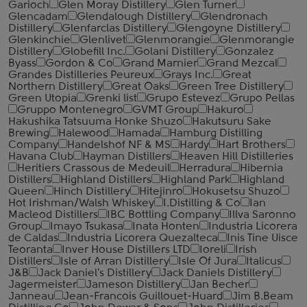
Garioch
Glen Moray Distillery
Glen Turner
Glencadam
Glendalough Distillery
Glendronach
Distillery
Glenfarclas Distillery
Glengoyne Distillery
Glenkinchie
Glenlivet
Glenmorangie
Glenmorangie
Distillery
Globefill Inc.
Golani Distillery
Gonzalez
Byass
Gordon & Co
Grand Marnier
Grand Mezcal
Grandes Distilleries Peureux
Grays Inc.
Great
Northern Distillery
Great Oaks
Green Tree Distillery
Green Utopia
Grenki list
Grupo Estevez
Grupo Pellas
Gruppo Montenegro
GVMT Group
Hakuro
Hakushika Tatsuuma Honke Shuzo
Hakutsuru Sake
Brewing
Halewood
Hamada
Hamburg Distilling
Company
Handelshof NF & MS
Hardy
Hart Brothers
Havana Club
Hayman Distillers
Heaven Hill Distilleries
Heritiers Crassous de Medeuil
Herradura
Hibernia
Distillers
Highland Distillers
Highland Park
Highland
Queen
Hinch Distillery
Hitejinro
Hokusetsu Shuzo
Hot Irishman/Walsh Whiskey
I.Distilling & Co
Ian
Macleod Distillers
IBC Bottling Company
Illva Saronno
Group
Imayo Tsukasa
Inata Honten
Industria Licorera
de Caldas
Industria Licorera Quezalteca
Inis Tine Uisce
Teoranta
Inver House Distillers LTD
Ioreli
Irish
Distillers
Isle of Arran Distillery
Isle Of Jura
Italicus
J&B
Jack Daniel's Distillery
Jack Daniels Distillery
Jagermeister
Jameson Distillery
Jan Becher
Janneau
Jean-Francois Guillouet-Huard
Jim B.Beam