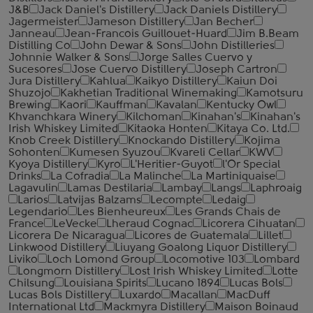
J&B
Jack Daniel's Distillery
Jack Daniels Distillery
Jagermeister
Jameson Distillery
Jan Becher
Janneau
Jean-Francois Guillouet-Huard
Jim B.Beam
Distilling Co
John Dewar & Sons
John Distilleries
Johnnie Walker & Sons
Jorge Salles Cuervo y
Sucesores
Jose Cuervo Distillery
Joseph Cartron
Jura Distillery
Kahlua
Kaikyo Distillery
Kaiun Doi
Shuzojo
Kakhetian Traditional Winemaking
Kamotsuru
Brewing
Kaori
Kauffman
Kavalan
Kentucky Owl
Khvanchkara Winery
Kilchoman
Kinahan's
Kinahan's
Irish Whiskey Limited
Kitaoka Honten
Kitaya Co. Ltd.
Knob Creek Distillery
Knockando Distillery
Kojima
Sohonten
Kumesen Syuzou
Kvareli Cellar
KWV
Kyoya Distillery
Kyro
L'Heritier-Guyot
l'Or Special
Drinks
La Cofradia
La Malinche
La Martiniquaise
Lagavulin
Lamas Destilaria
Lambay
Langs
Laphroaig
Larios
Latvijas Balzams
Lecompte
Ledaig
Legendario
Les Bienheureux
Les Grands Chais de
France
LeVecke
Lheraud Cognac
Licorera Cihuatan
Licorera De Nicaragua
Licores de Guatemala
Lillet
Linkwood Distillery
Liuyang Goalong Liquor Distillery
Liviko
Loch Lomond Group
Locomotive 103
Lombard
Longmorn Distillery
Lost Irish Whiskey Limited
Lotte
Chilsung
Louisiana Spirits
Lucano 1894
Lucas Bols
Lucas Bols Distillery
Luxardo
Macallan
MacDuff
International Ltd
Mackmyra Distillery
Maison Boinaud