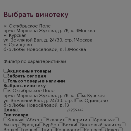
Выбрать винотеку
м. Октябрьское Поле
пр-кт Маршала Жукова, д. 78, к. 3
Москва
м. Курская
ул. Земляной Вал, д. 24/30, стр. 1
Москва
м. Одинцово
б-р Любы Новосёловой, д. 13
Москва
Фильтр по характеристикам
Акционные товары
Забрать сегодня
Только товары в наличии
Выбрать винотеку
м. Октябрьское Поле
пр-кт Маршала Жукова. д. 78. к. 3
м. Курская
ул. Земляной Вал. д. 24/30. стр. 1
м. Одинцово
б-р Любы Новосёловой. д. 13
Цена
Тип товара
Коньяк
Абсент
Аквавит
Аперитив
Арманьяк
Биттер
Бренди
Бурбон
Виски
Висковый напиток
Водка
Граппа
Джин
Кальвадос
Кашаса
Ликер