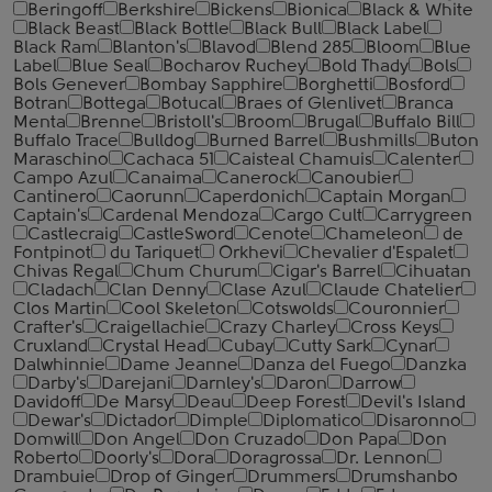
Beringoff
Berkshire
Bickens
Bionica
Black & White
Black Beast
Black Bottle
Black Bull
Black Label
Black Ram
Blanton's
Blavod
Blend 285
Bloom
Blue
Label
Blue Seal
Bocharov Ruchey
Bold Thady
Bols
Bols Genever
Bombay Sapphire
Borghetti
Bosford
Botran
Bottega
Botucal
Braes of Glenlivet
Branca
Menta
Brenne
Bristoll's
Broom
Brugal
Buffalo Bill
Buffalo Trace
Bulldog
Burned Barrel
Bushmills
Buton
Maraschino
Cachaca 51
Caisteal Chamuis
Calenter
Campo Azul
Canaima
Canerock
Canoubier
Cantinero
Caorunn
Caperdonich
Captain Morgan
Captain's
Cardenal Mendoza
Cargo Cult
Carrygreen
Castlecraig
CastleSword
Cenote
Chameleon
de
Fontpinot
du Tariquet
Orkhevi
Chevalier d'Espalet
Chivas Regal
Chum Churum
Cigar's Barrel
Cihuatan
Cladach
Clan Denny
Clase Azul
Claude Chatelier
Clos Martin
Cool Skeleton
Cotswolds
Couronnier
Crafter's
Craigellachie
Crazy Charley
Cross Keys
Cruxland
Crystal Head
Cubay
Cutty Sark
Cynar
Dalwhinnie
Dame Jeanne
Danza del Fuego
Danzka
Darby's
Darejani
Darnley's
Daron
Darrow
Davidoff
De Marsy
Deau
Deep Forest
Devil's Island
Dewar's
Dictador
Dimple
Diplomatico
Disaronno
Domwill
Don Angel
Don Cruzado
Don Papa
Don
Roberto
Doorly's
Dora
Doragrossa
Dr. Lennon
Drambuie
Drop of Ginger
Drummers
Drumshanbo