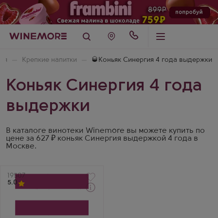
ая
Крепкие напитки
🥃Коньяк Синергия 4 года выдержки
Коньяк Синергия 4 года
выдержки
В каталоге винотеки Winemore вы можете купить по
цене за 627 ₽ коньяк Синергия выдержкой 4 года в
Москве.
Артикул
19507
5.0
Коньяк
Bastion 4 Years Old
Производитель