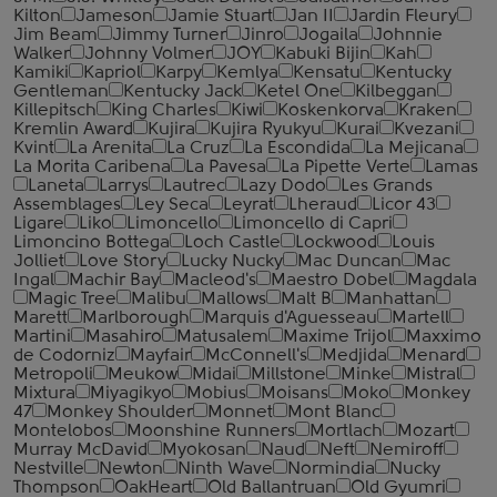
Kilton
Jameson
Jamie Stuart
Jan II
Jardin Fleury
Jim Beam
Jimmy Turner
Jinro
Jogaila
Johnnie
Walker
Johnny Volmer
JOY
Kabuki Bijin
Kah
Kamiki
Kapriol
Karpy
Kemlya
Kensatu
Kentucky
Gentleman
Kentucky Jack
Ketel One
Kilbeggan
Killepitsch
King Charles
Kiwi
Koskenkorva
Kraken
Kremlin Award
Kujira
Kujira Ryukyu
Kurai
Kvezani
Kvint
La Arenita
La Cruz
La Escondida
La Mejicana
La Morita Caribena
La Pavesa
La Pipette Verte
Lamas
Laneta
Larrys
Lautrec
Lazy Dodo
Les Grands
Assemblages
Ley Seca
Leyrat
Lheraud
Licor 43
Ligare
Liko
Limoncello
Limoncello di Capri
Limoncino Bottega
Loch Castle
Lockwood
Louis
Jolliet
Love Story
Lucky Nucky
Mac Duncan
Mac
Ingal
Machir Bay
Macleod's
Maestro Dobel
Magdala
Magic Tree
Malibu
Mallows
Malt B
Manhattan
Marett
Marlborough
Marquis d'Aguesseau
Martell
Martini
Masahiro
Matusalem
Maxime Trijol
Maxximo
de Codorniz
Mayfair
McConnell's
Medjida
Menard
Metropoli
Meukow
Midai
Millstone
Minke
Mistral
Mixtura
Miyagikyo
Mobius
Moisans
Moko
Monkey
47
Monkey Shoulder
Monnet
Mont Blanc
Montelobos
Moonshine Runners
Mortlach
Mozart
Murray McDavid
Myokosan
Naud
Neft
Nemiroff
Nestville
Newton
Ninth Wave
Normindia
Nucky
Thompson
OakHeart
Old Ballantruan
Old Gyumri