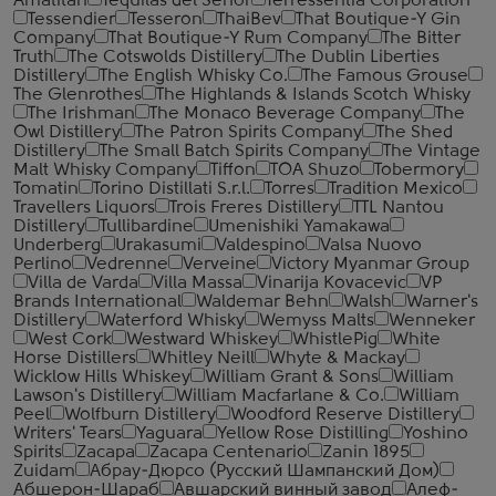
Amatitan
Tequilas del Senor
Terressentia Corporation
Tessendier
Tesseron
ThaiBev
That Boutique-Y Gin
Company
That Boutique-Y Rum Company
The Bitter
Truth
The Cotswolds Distillery
The Dublin Liberties
Distillery
The English Whisky Co.
The Famous Grouse
The Glenrothes
The Highlands & Islands Scotch Whisky
The Irishman
The Monaco Beverage Company
The
Owl Distillery
The Patron Spirits Company
The Shed
Distillery
The Small Batch Spirits Company
The Vintage
Malt Whisky Company
Tiffon
TOA Shuzo
Tobermory
Tomatin
Torino Distillati S.r.l.
Torres
Tradition Mexico
Travellers Liquors
Trois Freres Distillery
TTL Nantou
Distillery
Tullibardine
Umenishiki Yamakawa
Underberg
Urakasumi
Valdespino
Valsa Nuovo
Perlino
Vedrenne
Verveine
Victory Myanmar Group
Villa de Varda
Villa Massa
Vinarija Kovacevic
VP
Brands International
Waldemar Behn
Walsh
Warner's
Distillery
Waterford Whisky
Wemyss Malts
Wenneker
West Cork
Westward Whiskey
WhistlePig
White
Horse Distillers
Whitley Neill
Whyte & Mackay
Wicklow Hills Whiskey
William Grant & Sons
William
Lawson's Distillery
William Macfarlane & Co.
William
Peel
Wolfburn Distillery
Woodford Reserve Distillery
Writers' Tears
Yaguara
Yellow Rose Distilling
Yoshino
Spirits
Zacapa
Zacapa Centenario
Zanin 1895
Zuidam
Абрау-Дюрсо (Русский Шампанский Дом)
Абшерон-Шараб
Авшарский винный завод
Алеф-