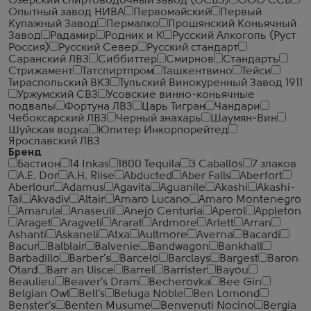
Озерский спиртоводочный завод (ОСВЗ)
ООО ССБ
Опытный завод НИВА
Первомайский
Первый
Купажный Завод
Пермалко
Прошянский Коньячный
Завод
Радамир
Родник и К
Русский Алкоголь (Руст
Россия)
Русский Север
Русский стандарт
Саранский ЛВЗ
Сиббиттер
Смирнов
Стандартъ
Стрижамент
Татспиртпром
Ташкентвино
Тейси
Тираспольский ВКЗ
Тульский Винокуренный Завод 1911
Уржумский СВЗ
Усовские винно-коньячные
подвалы
Фортуна ЛВЗ
Царь Тигран
Чандари
Чебоксарский ЛВЗ
Черный знахарь
Шаумян-Вин
Шуйская водка
Юпитер Инкорпорейтед
Ярославский ЛВЗ
Бренд
Бастион
14 Inkas
1800 Tequila
3 Caballos
7 злаков
A.E. Dor
A.H. Riise
Abducted
Aber Falls
Aberfort
Aberlour
Adamus
Agavita
Aguanile
Akashi
Akashi-
Tai
Akvadiv
Altair
Amaro Lucano
Amaro Montenegro
Amarula
Anaseuli
Anejo Centuria
Aperol
Appleton
Araget
Aragveli
Ararat
Ardmore
Arlett
Arran
Ashanti
Askaneli
Atxa
Aultmore
Averna
Bacardi
Bacur
Balblair
Balvenie
Bandwagon
Bankhall
Barbadillo
Barber's
Barcelo
Barclays
Bargest
Baron
Otard
Barr an Uisce
Barrel
Barrister
Bayou
Beaulieu
Beaver's Dram
Becherovka
Bee Gin
Belgian Owl
Bell's
Beluga Noble
Ben Lomond
Benster's
Benten Musume
Benvenuti Nocino
Bergia