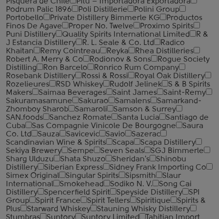
Pisquera de Chile
Pitu – Importadora Exportadora
Podrum Palic 1896
Poli Distillerie
Polini Group
Portobello
Private Distillery Bimmerle KG
Productos
Finos De Agave
Proper No. Twelve
Proximo Spirits
Puni Distillery
Quality Spirits International Limited
R &
J Estancia Distillery
R. L. Seale & Co. Ltd
Radico
Khaitan
Remy Cointreau
Reyka
Rhea Distilleries
Robert A. Merry & Co
Rodionov & Sons
Rogue Society
Distilling
Ron Barcelo
Ronrico Rum Company
Rosebank Distillery
Rossi & Rossi
Royal Oak Distillery
Rozelieures
RSD Whiskey
Rudolf Jelinek
S & B Spirits
Makers
Saimaa Beverages
Saint James
Saint-Remy
Sakuramasamune
Sakurao
Samalens
Samarkand-
Zhomboy Sharob
Samaroli
Samson & Surrey
SAN.foods
Sanchez Romate
Santa Lucia
Santiago de
Cuba
Sas Compagnie Vinicole De Bourgogne
Saura
Co. Ltd
Sauza
Savicevic
Savio
Sazerac
Scandinavian Wine & Spirits
Scapa
Scapa Distillery
Sekiya Brewery
Sempe
Seven Seals
SGJ Bimmerle
Sharg Ulduzu
Shata Shuzo
Sheridan's
Shinobu
Distillery
Siberian Express
Sidney Frank Importing Co
Simex Original
Singular Spirits
Sipsmith
Slaur
International
Smokehead
Sodiko N. V.
Song Cai
Distillery
Spencerfield Spirit
Speyside Distillery
SPI
Group
Spirit France
Spirit Tellers
Spiritique
Spirits &
Plus
Starward Whiskey
Stauning Whisky Distillery
Stumbras
Suntory
Suntory Limited
Tahitian Import