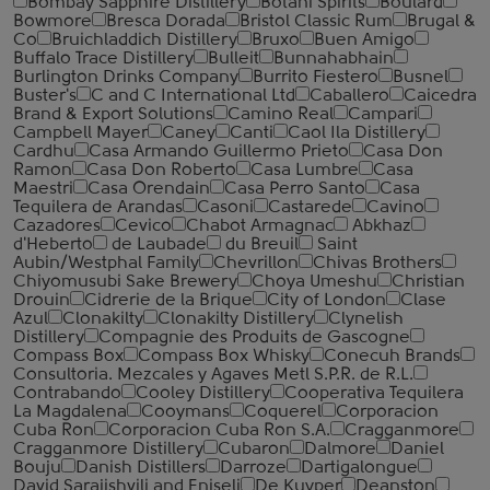
Bombay Sapphire Distillery
Botani Spirits
Boulard
Bowmore
Bresca Dorada
Bristol Classic Rum
Brugal &
Co
Bruichladdich Distillery
Bruxo
Buen Amigo
Buffalo Trace Distillery
Bulleit
Bunnahabhain
Burlington Drinks Company
Burrito Fiestero
Busnel
Buster's
C and C International Ltd
Caballero
Caicedra
Brand & Export Solutions
Camino Real
Campari
Campbell Mayer
Caney
Canti
Caol Ila Distillery
Cardhu
Casa Armando Guillermo Prieto
Casa Don
Ramon
Casa Don Roberto
Casa Lumbre
Casa
Maestri
Casa Orendain
Casa Perro Santo
Casa
Tequilera de Arandas
Casoni
Castarede
Cavino
Cazadores
Cevico
Chabot Armagnac
Abkhaz
d'Heberto
de Laubade
du Breuil
Saint
Aubin/Westphal Family
Chevrillon
Chivas Brothers
Chiyomusubi Sake Brewery
Choya Umeshu
Christian
Drouin
Cidrerie de la Brique
City of London
Clase
Azul
Clonakilty
Clonakilty Distillery
Clynelish
Distillery
Compagnie des Produits de Gascogne
Compass Box
Compass Box Whisky
Conecuh Brands
Consultoria. Mezcales y Agaves Metl S.P.R. de R.L.
Contrabando
Cooley Distillery
Cooperativa Tequilera
La Magdalena
Cooymans
Coquerel
Corporacion
Cuba Ron
Corporacion Cuba Ron S.A.
Cragganmore
Cragganmore Distillery
Cubaron
Dalmore
Daniel
Bouju
Danish Distillers
Darroze
Dartigalongue
David Sarajishvili and Eniseli
De Kuyper
Deanston