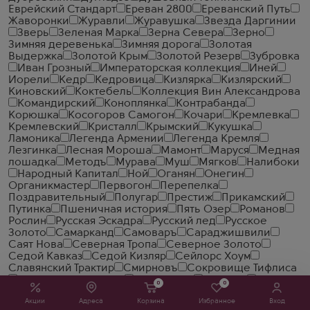
Еврейский Стандарт
Ереван 2800
Ереванский Путь
Жаворонки
Журавли
Журавушка
Звезда Даргинии
Зверь
Зеленая Марка
Зерна Севера
Зерно
Зимняя деревенька
Зимняя дорога
Золотая
Выдержка
Золотой Крым
Золотой Резерв
Зубровка
Иван Грозный
Императорская коллекция
Иней
Иорели
Кедр
Кедровица
Кизлярка
Кизлярский
Киновский
Коктебель
Коллекция Вин Александрова
Командирский
Коноплянка
Контрабанда
Корюшка
Косогоров Самогон
Кочари
Кремлевка
Кремлевский
Кристалл
Крымский
Кукушка
Ламоника
Легенда Армении
Легенда Кремля
Лезгинка
Лесная Мороша
Мамонт
Маруся
Медная
лошадка
Методъ
Мурава
Муш
Мягков
Налибоки
Народный Капитал
Ной
Оганян
Онегин
Органикмастер
Первогон
Перепелка
Поздравительный
Полугар
Престиж
Прикамский
Путинка
Пшеничная история
Пять Озер
Романов
Рослин
Русская Эскадра
Русский лед
Русское
Золото
Самарканд
Самоваръ
Сараджишвили
Саят Нова
Северная Тропа
Северное Золото
Седой Кавказ
Седой Кизляр
Сейлорс Хоум
Славянский Трактир
Смирновъ
Сокровище Тифлиса
Солодовая Ярмарка
Солодовня
Спельта
Старая
0
0
Москва
Старейшина
Старка
Старый Кахети
Акции
Адреса
Корзина
Избранное
Вход
Старый Кенигсберг
Столичная
Стопарик
Стужа