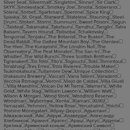
Silver Seal
Silvermalt
Singleton
Sinner
Sir Clark
SKYY
Smokestack
Smokey Joe
Smola
Soberano
Solera
Sorbet
Sparkman
Sperone
Spice King
Spisska
St. Graal
Starward
Stateless
Stauning
Steel
Drum
Stoker
Storm
Summum
Sweet Poison
Taigun
Taisteal
Takamaka
Taketsuru
Tamdhu
Tanglin
Tatra
Balsam
Tavern Hound
Tbilisoba
Tchaikovsky
Tengumai
Tenjaku
The Botanist
The Busker
The
Dead Rabbit
The Galtee Mountain Boy
The Glenlee
The Hive
The Kurayoshi
The London №1
The
Observatory
The Peat Monster
The San-In
The
Whistler
The Wild Bunch
Three Scottish Brothers
Tigranakert
Tio Toto
Tito's
Togouchi
Toki
Tomintoul
Torabhaig
Tres Erres
Trois Rivieres
Trouble Maker
Tsukinokatsura
Tullamore Dew
Unique Collection
Urakasumi Brewery
Vaccari
Vana Tallinn
Varadero
Vecchia Romagna
Veroni
Viejo de Caldas
Villa Giusti
Villa Maestrini
Volcan De Mi Tierra
Warner's
White
Gold
White Stag
William Lawson's
William Watt
Wilson & Morgan
Wood Stork
Woodford Reserve
Woodman
Wyborowa
Xenta
Xiaman
XUXU
Yamazaki
Yehmon
Yellow Rose
Yerushalmi
Yoichi
Yoshino Monogatari
Абрау-Дюрсо
Адъютант
Айвазовский
Айк
Айрум
Алаверди
Александр
Хлебников
Аракел
Аратес
Араш
Аргус
Ардели
Арктика
Армянский коньяк
Армянский Символ