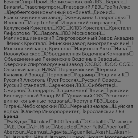
БрянскСпиртПром
Великоустюгский ЛВЗ
Вереск
Викалк
Главспиртпром
Глазовский ЛВЗ
Грейн Алко
Дербентский коньячный комбинат
Дионис
Ерасхский винный завод
Жемчужина Ставрополья
Иронсан
Итар Глобал
Иткульский спиртзавод
Калужский Кристалл
КВС
КЛВЗ Кристалл
Кристалл-
Лефортово ГК
Ладога
ЛВЗ Московский
Малиновщизненский Спиртоводочный Завод Аквадив
Минск Кристалл
Минский завод виноградных вин
Московский завод Кристалл
Национал Алко
Нива
Новокубанское
Объединенная Водочная Компания
Объединенные Пензенские Водочные Заводы
Озерский спиртоводочный завод (ОСВЗ)
ООО ССБ
Опытный завод НИВА
Первомайский
Первый
Купажный Завод
Пермалко
Радамир
Родник и К
Русский Алкоголь (Руст Россия)
Русский Север
Русский стандарт
Саранский ЛВЗ
Сиббиттер
Смирнов
Стандартъ
Стрижамент
Тейси
Тульский
Винокуренный Завод 1911
Уржумский СВЗ
Усовские
винно-коньячные подвалы
Фортуна ЛВЗ
Царь
Тигран
Чебоксарский ЛВЗ
Черный знахарь
Шуйская
водка
Юпитер Инкорпорейтед
Ярославский ЛВЗ
Бренд
Уч Кудук
14 Inkas
1800 Tequila
3 Caballos
7 злаков
A.E. Dor
A.H. Riise
Abducted
Aber Falls
Aberfort
Aberlour
Adamus
Agavita
Aguanile
Akashi
Akashi-
Tai
Akvadiv
Altair
Amaro Lucano
Amaro Montenegro