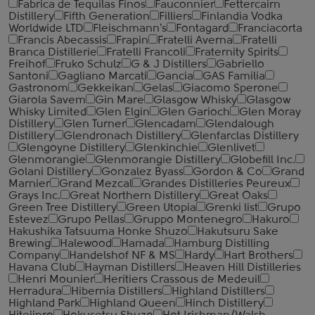
Fabrica de Tequilas Finos
Fauconnier
Fettercairn
Distillery
Fifth Generation
Filliers
Finlandia Vodka
Worldwide LTD
Fleischmann's
Fontagard
Franciacorta
Francis Abecassis
Frapin
Fratelli Averna
Fratelli
Branca Distillerie
Fratelli ‎Francoli
Fraternity Spirits
Freihof
Fruko Schulz
G & J Distillers
Gabriello
Santoni
Gagliano Marcati
Gancia
GAS Familia
Gastronom
Gekkeikan
Gelas
Giacomo Sperone
Giarola Savem
Gin Mare
Glasgow Whisky
Glasgow
Whisky Limited
Glen Elgin
Glen Garioch
Glen Moray
Distillery
Glen Turner
Glencadam
Glendalough
Distillery
Glendronach Distillery
Glenfarclas Distillery
Glengoyne Distillery
Glenkinchie
Glenlivet
Glenmorangie
Glenmorangie Distillery
Globefill Inc.
Golani Distillery
Gonzalez Byass
Gordon & Co
Grand
Marnier
Grand Mezcal
Grandes Distilleries Peureux
Grays Inc.
Great Northern Distillery
Great Oaks
Green Tree Distillery
Green Utopia
Grenki list
Grupo
Estevez
Grupo Pellas
Gruppo Montenegro
Hakuro
Hakushika Tatsuuma Honke Shuzo
Hakutsuru Sake
Brewing
Halewood
Hamada
Hamburg Distilling
Company
Handelshof NF & MS
Hardy
Hart Brothers
Havana Club
Hayman Distillers
Heaven Hill Distilleries
Henri Mounier
Heritiers Crassous de Medeuil
Herradura
Hibernia Distillers
Highland Distillers
Highland Park
Highland Queen
Hinch Distillery