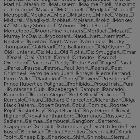
Martini
Masahiro
Matusalem
Maxime Trijol
Maxximo
de Codorniz
Mayfair
McConnell's
Medjida
Menard
Metropoli
Meukow
Midai
Millstone
Minke
Mistral
Mixtura
Miyagikyo
Mobius
Moisans
Moko
Monkey
47
Monkey Shoulder
Monnet
Mont Blanc
Montelobos
Moonshine Runners
Mortlach
Mozart
Murray McDavid
Myokosan
Naud
Neft
Nemiroff
Nestville
Newton
Ninth Wave
Normindia
Nucky
Thompson
OakHeart
Old Ballantruan
Old Gyumri
Old Hunter's
Old Mull
Old Pilot's
Old Smuggler
Omar
Onza
Ora
Orloff
Orran
Orthodox
Osmoz
Oxenham
Pachuca
Paddy
Padre Azul
Pages
Parati
Parka
Passoa
Patron
Paul John
Pearse
Peat
Chimney
Perro de San Juan
Phraya
Pierre Ferrand
Pierre Vallet
Plantation
Planty
Powers
Presidente
Prince Hubert de Polignac
Prohibido
Proud Irish
Puni
Puntacana Club
Radeberger
Rampur
Rancado
Ranchitos
Rancho Alegre
Red & Black
Relicario
Remeslo
Ricard
Richard Chancellor
Richardson
Riga
Black Balsam
Robert Burns
Roku
Romios
Rooster
Rojo
Roshel Bay
Royal Brackla
Royal Green
Royal
Highland
Royal Ranthambore
Rumundo
Rustaveli
Sadler's
Saimaa
Sambuca
SangSom
Santero
Scapegrace
Schmidt
Schnee Jager
Scotch Terrier
Se
Busca
Sea Witch
Select Aperitivo
Seven Tails
Shark
Tooth
Sheep Dip
Sherlock
Shin
Shinobu
Sierra