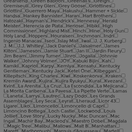
Greanlend
Green Baboon
Greenall's
Greign
Gremiseuli
Grey Glen
Grey Goose
Griottines
Griottini
Guerrero Maya
Hakushu
Hammer + Sickle
Handsa
Hankey Bannister
Haran
Hart Brothers
Hatozaki
Hayman's
Hendrick's
Hennessy
Herald
Meister
Herencia de Plata
Heriose
Hibiki
High
Commissioner
Highland Mist
Hinch
Hine
Holy Gun
Holy Land
Hoppers
Houraisen
Inchmoan
Indri
Ingenio Manacas
Iseo
Islay Mist
Iwai
J. J. Kurberg
J. M.
J.J. Whitley
Jack Daniel's
Jaisalmer
James
Kilton
Jameson
Jamie Stuart
Jan II
Jardin Fleury
Jim Beam
Jimmy Turner
Jinro
Jogaila
Johnnie
Walker
Johnny Volmer
JOY
Kabuki Bijin
Kah
Kamiki
Kapriol
Karpy
Kemlya
Kensatu
Kentucky
Gentleman
Kentucky Jack
Ketel One
Kilbeggan
Killepitsch
King Charles
Kiwi
Koskenkorva
Kraken
Kremlin Award
Kujira
Kujira Ryukyu
Kurai
Kvezani
Kvint
La Arenita
La Cruz
La Escondida
La Mejicana
La Morita Caribena
La Pavesa
La Pipette Verte
Lamas
Laneta
Larrys
Lautrec
Lazy Dodo
Les Grands
Assemblages
Ley Seca
Leyrat
Lheraud
Licor 43
Ligare
Liko
Limoncello
Limoncello di Capri
Limoncino Bottega
Loch Castle
Lockwood
Louis
Jolliet
Love Story
Lucky Nucky
Mac Duncan
Mac
Ingal
Machir Bay
Macleod's
Maestro Dobel
Magdala
Magic Tree
Malibu
Mallows
Malt B
Manhattan
Marett
Marlborough
Marquis d'Aguesseau
Martell