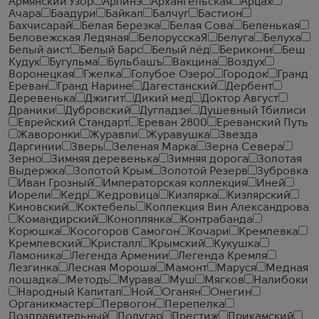
Армянский Узор
Арпинэ
Архангельская
Арцах
Ачара
Баадури
Байкал
Балчуг
Бастион
Бахчисарай
Белая Березка
Белая Сова
Беленькая
Беловежская Ледяная
БелорусскаЯ
Белуга
Белуха
Белый аист
Белый Барс
Белый лёд
Берикони
Беш
Кудук
Бугульма
Бульбашъ
Вакцина
Воздух
Воронецкая
Гжелка
Голубое Озеро
Городок
Гранд
Ереван
Гранд Нарине
Дагестанский
Дербент
Деревенька
Джигит
Дикий мед
Доктор Август
Драники
Дубровский
Дугладзе
Душевный Тбилиси
Еврейский Стандарт
Ереван 2800
Ереванский Путь
Жаворонки
Журавли
Журавушка
Звезда
Даргинии
Зверь
Зеленая Марка
Зерна Севера
Зерно
Зимняя деревенька
Зимняя дорога
Золотая
Выдержка
Золотой Крым
Золотой Резерв
Зубровка
Иван Грозный
Императорская коллекция
Иней
Иорели
Кедр
Кедровица
Кизлярка
Кизлярский
Киновский
Коктебель
Коллекция Вин Александрова
Командирский
Коноплянка
Контрабанда
Корюшка
Косогоров Самогон
Кочари
Кремлевка
Кремлевский
Кристалл
Крымский
Кукушка
Ламоника
Легенда Армении
Легенда Кремля
Лезгинка
Лесная Мороша
Мамонт
Маруся
Медная
лошадка
Методъ
Мурава
Муш
Мягков
Налибоки
Народный Капитал
Ной
Оганян
Онегин
Органикмастер
Первогон
Перепелка
Поздравительный
Полугар
Престиж
Прикамский