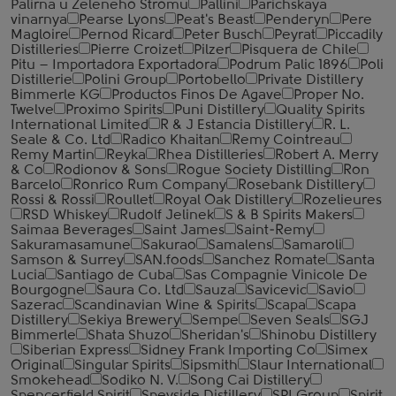
Palirna u Zeleneho Stromu
Pallini
Parichskaya
vinarnya
Pearse Lyons
Peat's Beast
Penderyn
Pere
Magloire
Pernod Ricard
Peter Busch
Peyrat
Piccadily
Distilleries
Pierre Croizet
Pilzer
Pisquera de Chile
Pitu – Importadora Exportadora
Podrum Palic 1896
Poli
Distillerie
Polini Group
Portobello
Private Distillery
Bimmerle KG
Productos Finos De Agave
Proper No.
Twelve
Proximo Spirits
Puni Distillery
Quality Spirits
International Limited
R & J Estancia Distillery
R. L.
Seale & Co. Ltd
Radico Khaitan
Remy Cointreau
Remy Martin
Reyka
Rhea Distilleries
Robert A. Merry
& Co
Rodionov & Sons
Rogue Society Distilling
Ron
Barcelo
Ronrico Rum Company
Rosebank Distillery
Rossi & Rossi
Roullet
Royal Oak Distillery
Rozelieures
RSD Whiskey
Rudolf Jelinek
S & B Spirits Makers
Saimaa Beverages
Saint James
Saint-Remy
Sakuramasamune
Sakurao
Samalens
Samaroli
Samson & Surrey
SAN.foods
Sanchez Romate
Santa
Lucia
Santiago de Cuba
Sas Compagnie Vinicole De
Bourgogne
Saura Co. Ltd
Sauza
Savicevic
Savio
Sazerac
Scandinavian Wine & Spirits
Scapa
Scapa
Distillery
Sekiya Brewery
Sempe
Seven Seals
SGJ
Bimmerle
Shata Shuzo
Sheridan's
Shinobu Distillery
Siberian Express
Sidney Frank Importing Co
Simex
Original
Singular Spirits
Sipsmith
Slaur International
Smokehead
Sodiko N. V.
Song Cai Distillery