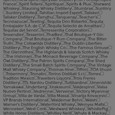
Spencerfield Spirit
Speyside Distillery
SPI Group
Spirit
France
Spirit Tellers
Spiritique
Spirits & Plus
Starward
Whiskey
Stauning Whisky Distillery
Stumbras
Suntory
Suntory Limited
Tahitian Import Export
Talisker
Talisker Distillery
Tamdhu
Tanqueray
Teacher's
Tecnoazucar
Teeling
Tequila Don Roberto
Tequila
Embajador S.A. de C.V
Tequila Selecto de Amatitan
Tequilas del Senor
Terressentia Corporation
Tessendier
Tesseron
ThaiBev
That Boutique-Y Gin
Company
That Boutique-Y Rum Company
The Bitter
Truth
The Cotswolds Distillery
The Dublin Liberties
Distillery
The English Whisky Co.
The Famous Grouse
The Glenrothes
The Highlands & Islands Scotch Whisky
The Irishman
The Monaco Beverage Company
The
Owl Distillery
The Patron Spirits Company
The Shed
Distillery
The Small Batch Spirits Company
The Vintage
Malt Whisky Company
Thomas Hine
Tiffon
TOA Shuzo
Tobermory
Tomatin
Torino Distillati S.r.l.
Torres
Tradition Mexico
Travellers Liquors
Trois Freres
Distillery
TTL Nantou Distillery
Tullibardine
Umenishiki
Yamakawa
Underberg
Urakasumi
Valdespino
Valsa
Nuovo Perlino
Vedrenne
Verveine
Victory Myanmar
Group
Villa de Varda
Villa Massa
Vinarija Kovacevic
VP Brands International
Waldemar Behn
Walsh
Warner's Distillery
Waterford Whisky
Wemyss Malts
Wenneker
West Cork
Westward Whiskey
WhistlePig
White Horse Distillers
Whitley Neill
Whyte & Mackay