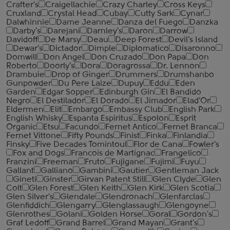
Crafter's
Craigellachie
Crazy Charley
Cross Keys
Cruxland
Crystal Head
Cubay
Cutty Sark
Cynar
Dalwhinnie
Dame Jeanne
Danza del Fuego
Danzka
Darby's
Darejani
Darnley's
Daron
Darrow
Davidoff
De Marsy
Deau
Deep Forest
Devil's Island
Dewar's
Dictador
Dimple
Diplomatico
Disaronno
Domwill
Don Angel
Don Cruzado
Don Papa
Don
Roberto
Doorly's
Dora
Doragrossa
Dr. Lennon
Drambuie
Drop of Ginger
Drummers
Drumshanbo
Gunpowder
Du Pere Laize
Dupuy
Eddu
Eden
Garden
Edgar Sopper
Edinburgh Gin
El Bandido
Negro
El Destilador
El Dorado
El Jimador
Elad'Or
Eldermen
Elit
Embargo
Embassy Club
English Park
English Whisky
Espanta Espiritus
Espolon
Esprit
Organic
Etsu
Facundo
Fernet Antico
Fernet Branca
Fernet Vittone
Fifty Pounds
Finist
Finka
Finlandia
Finsky
Five Decades Tomintoul
Flor de Cana
Fowler's
Fox and Dogs
Francois de Martignac
Frangelico
Franzini
Freeman
Fruto
Fujigane
Fujimi
Fuyu
Gallant
Galliano
Gambini
Gautier
Gentleman Jack
Gineti
Ginster
Girvan Patent Still
Glen Clyde
Glen
Colt
Glen Forest
Glen Keith
Glen Kirk
Glen Scotia
Glen Silver's
Glendale
Glendronach
Glenfarclas
Glenfiddich
Glengarry
Glenglassaugh
Glengoyne
Glenrothes
Golani
Golden Horse
Goral
Gordon's
Graf Ledoff
Grand Barrel
Grand Mayan
Grant's