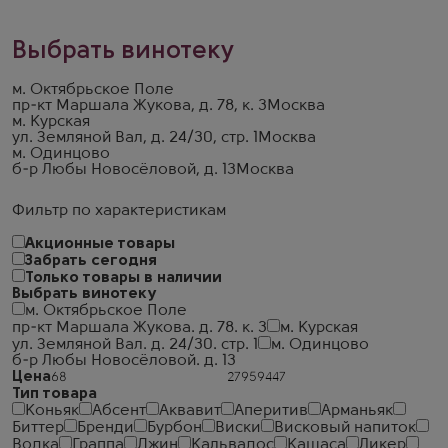
Выбрать винотеку
м. Октябрьское Поле
пр-кт Маршала Жукова, д. 78, к. 3
Москва
м. Курская
ул. Земляной Вал, д. 24/30, стр. 1
Москва
м. Одинцово
б-р Любы Новосёловой, д. 13
Москва
Фильтр по характеристикам
Акционные товары
Забрать сегодня
Только товары в наличии
Выбрать винотеку
м. Октябрьское Поле
пр-кт Маршала Жукова. д. 78. к. 3
м. Курская
ул. Земляной Вал. д. 24/30. стр. 1
м. Одинцово
б-р Любы Новосёловой. д. 13
Цена
Тип товара
Коньяк
Абсент
Аквавит
Аперитив
Арманьяк
Биттер
Бренди
Бурбон
Виски
Висковый напиток
Водка
Граппа
Джин
Кальвадос
Кашаса
Ликер