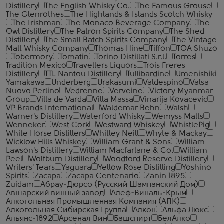
Distillery
The English Whisky Co.
The Famous Grouse
The Glenrothes
The Highlands & Islands Scotch Whisky
The Irishman
The Monaco Beverage Company
The
Owl Distillery
The Patron Spirits Company
The Shed
Distillery
The Small Batch Spirits Company
The Vintage
Malt Whisky Company
Thomas Hine
Tiffon
TOA Shuzo
Tobermory
Tomatin
Torino Distillati S.r.l.
Torres
Tradition Mexico
Travellers Liquors
Trois Freres
Distillery
TTL Nantou Distillery
Tullibardine
Umenishiki
Yamakawa
Underberg
Urakasumi
Valdespino
Valsa
Nuovo Perlino
Vedrenne
Verveine
Victory Myanmar
Group
Villa de Varda
Villa Massa
Vinarija Kovacevic
VP Brands International
Waldemar Behn
Walsh
Warner's Distillery
Waterford Whisky
Wemyss Malts
Wenneker
West Cork
Westward Whiskey
WhistlePig
White Horse Distillers
Whitley Neill
Whyte & Mackay
Wicklow Hills Whiskey
William Grant & Sons
William
Lawson's Distillery
William Macfarlane & Co.
William
Peel
Wolfburn Distillery
Woodford Reserve Distillery
Writers' Tears
Yaguara
Yellow Rose Distilling
Yoshino
Spirits
Zacapa
Zacapa Centenario
Zanin 1895
Zuidam
Абрау-Дюрсо (Русский Шампанский Дом)
Авшарский винный завод
Алеф-Виналь-Крым
Алкогольная Промышленная Компания (АПК)
Алкогольная Сибирская Группа
Алкон
Альфа Люкс
Альянс-1892
Арсенал Вин
Башспирт
БелАлко