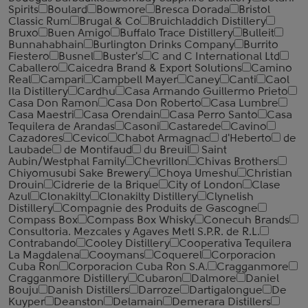
Spirits
Boulard
Bowmore
Bresca Dorada
Bristol
Classic Rum
Brugal & Co
Bruichladdich Distillery
Bruxo
Buen Amigo
Buffalo Trace Distillery
Bulleit
Bunnahabhain
Burlington Drinks Company
Burrito
Fiestero
Busnel
Buster's
C and C International Ltd
Caballero
Caicedra Brand & Export Solutions
Camino
Real
Campari
Campbell Mayer
Caney
Canti
Caol
Ila Distillery
Cardhu
Casa Armando Guillermo Prieto
Casa Don Ramon
Casa Don Roberto
Casa Lumbre
Casa Maestri
Casa Orendain
Casa Perro Santo
Casa
Tequilera de Arandas
Casoni
Castarede
Cavino
Cazadores
Cevico
Chabot Armagnac
d'Heberto
de
Laubade
de Montifaud
du Breuil
Saint
Aubin/Westphal Family
Chevrillon
Chivas Brothers
Chiyomusubi Sake Brewery
Choya Umeshu
Christian
Drouin
Cidrerie de la Brique
City of London
Clase
Azul
Clonakilty
Clonakilty Distillery
Clynelish
Distillery
Compagnie des Produits de Gascogne
Compass Box
Compass Box Whisky
Conecuh Brands
Consultoria. Mezcales y Agaves Metl S.P.R. de R.L.
Contrabando
Cooley Distillery
Cooperativa Tequilera
La Magdalena
Cooymans
Coquerel
Corporacion
Cuba Ron
Corporacion Cuba Ron S.A.
Cragganmore
Cragganmore Distillery
Cubaron
Dalmore
Daniel
Bouju
Danish Distillers
Darroze
Dartigalongue
De
Kuyper
Deanston
Delamain
Demerara Distillers