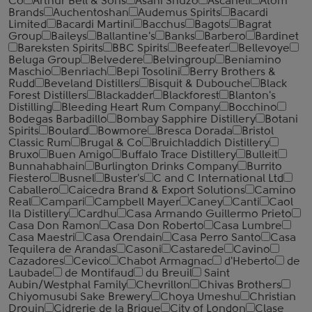
Co
Arthur Bell & Sons
Asahi Shuzo
Ascaneli
Atom
Brands
Auchentoshan
Audemus Spirits
Bacardi
Limited
Bacardi Martini
Bacchus
Bagots
Bagrat
Group
Baileys
Ballantine's
Banks
Barbero
Bardinet
Bareksten Spirits
BBC Spirits
Beefeater
Bellevoye
Beluga Group
Belvedere
Belvingroup
Beniamino
Maschio
Benriach
Bepi Tosolini
Berry Brothers &
Rudd
Beveland Distillers
Bisquit & Dubouche
Black
Forest Distillers
Blackadder
Blackforest
Blanton's
Distilling
Bleeding Heart Rum Company
Bocchino
Bodegas Barbadillo
Bombay Sapphire Distillery
Botani
Spirits
Boulard
Bowmore
Bresca Dorada
Bristol
Classic Rum
Brugal & Co
Bruichladdich Distillery
Bruxo
Buen Amigo
Buffalo Trace Distillery
Bulleit
Bunnahabhain
Burlington Drinks Company
Burrito
Fiestero
Busnel
Buster's
C and C International Ltd
Caballero
Caicedra Brand & Export Solutions
Camino
Real
Campari
Campbell Mayer
Caney
Canti
Caol
Ila Distillery
Cardhu
Casa Armando Guillermo Prieto
Casa Don Ramon
Casa Don Roberto
Casa Lumbre
Casa Maestri
Casa Orendain
Casa Perro Santo
Casa
Tequilera de Arandas
Casoni
Castarede
Cavino
Cazadores
Cevico
Chabot Armagnac
d'Heberto
de
Laubade
de Montifaud
du Breuil
Saint
Aubin/Westphal Family
Chevrillon
Chivas Brothers
Chiyomusubi Sake Brewery
Choya Umeshu
Christian
Drouin
Cidrerie de la Brique
City of London
Clase