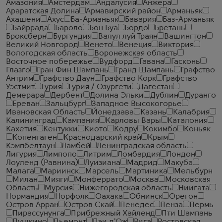
Амазония
Амстердам
Андалусия
Анжера
Араратская Долина
Армавирский район
Арманьяк
Ахашени
Ахус
Ба-Арманьяк
Бавария
Баз-Арманьяк
Байррада
Бароло
Бон Буа
Бордо
Бретань
Броксберн
Бургундия
Валул луй Траян
Вашингтон
Великий Новгород
Венето
Венеция
Виктория
Вологодская область
Воронежская область
Восточное побережье
Вудфорд
Гавана
Гасконь
Глазго
Гран Фин Шампань
Гранд Шампань
Графство
Антрим
Графство Даун
Графство Корк
Графство
Уэстмит
Гурия
Гурия / Озургети
Дагестан
Демерара
Дербент
Долина Эльки
Дублин
Дуранго
Ереван
Зальцбург
Западное Высокогорье
Ивановская Область
Йонедзава
Казань
Калабрия
Калининград
Кампания
Карловы Вары
Каталония
Кахетия
Кентукки
Киото
Кодру
Кокимбо
Коньяк
Копенгаген
Краснодарский край
Крым
Кэмпбелтаун
Ламбей
Ленинградская область
Лигурия
Лимпопо
Литрим
Ломбардия
Лондон
Лоуленд (Равнина)
Луизиана
Мадрид
Макуба
Малага
Мариинск
Марсель
Мартиника
Мельбурн
Милан
Мияги
Монферрато
Москва
Московская
Область
Мурсия
Нижегородская область
Ниигата
Нормандия
Норфолк
Оахака
Обнинск
Орегон
Остров Арран
Остров Скай
Пенедес
Пенза
Пермь
Пирассунунга
Прибрежный Хайленд
Пти Шампань