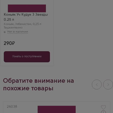
Ташкентвино
Бренд
Уч Кудук
Регион
Коньяк Уч Кудук 3 Звезды
Ташкент
0.25 л
Выдержка
Коньяк
3 года
,
Узбекистан
,
0,25 л
Ташкентвино
290
Узнать о поступлении
Обратите внимание на
похожие товары
Артикул
26038