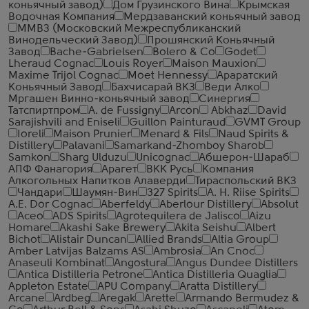
коньячный завод)
Дом Грузинского Вина
Крымская
Водочная Компания
Мердзаванский коньячный завод
ММВЗ (Московский Межреспубликанский
Винодельческий Завод)
Прошянский Коньячный
Завод
Bache-Gabrielsen
Bolero & Co
Godet
Lheraud Cognac
Louis Royer
Maison Mauxion
Maxime Trijol Cognac
Moet Hennessy
Араратский
Коньячный Завод
Бахчисарай ВКЗ
Веди Алко
Мргашен Винно-коньячный завод
Синергия
Татспиртпром
A. de Fussigny
Arcon
Abkhaz
David
Sarajishvili and Eniseli
Guillon Painturaud
GVMT Group
Ioreli
Maison Prunier
Menard & Fils
Naud Spirits &
Distillery
Palavani
Samarkand-Zhomboy Sharob
Samkon
Sharg Ulduzu
Unicognac
Абшерон-Шараб
АПФ Фанагория
Арагет
ВКК Русь
Компания
Алкогольных Напитков Алаверди
Тираспольский ВКЗ
Чандари
Шаумян-Вин
327 Spirits
A. H. Riise Spirits
A.E. Dor Cognac
Aberfeldy
Aberlour Distillery
Absolut
Aceo
ADS Spirits
Agrotequilera de Jalisco
Aizu
Homare
Akashi Sake Brewery
Akita Seishu
Albert
Bichot
Alistair Duncan
Allied Brands
Altia Group
Amber Latvijas Balzams AS
Ambrosia
An Cnoc
Anaseuli Kombinat
Angostura
Angus Dundee Distillers
Antica Distilleria Petrone
Antica Distilleria Quaglia
Appleton Estate
APU Company
Aratta Distillery
Arcane
Ardbeg
Aregak
Arette
Armando Bermudez &