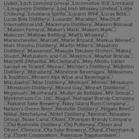
Liviko
Loch Lomond Group
Locomotive 103
Lombard
Longmorn Distillery
Lost Irish Whiskey Limited
Lotte
Chilsung
Louisiana Spirits
Lucano 1894
Lucas Bols
Lucas Bols Distillery
Luxardo
Macallan
MacDuff
International Ltd
Mackmyra Distillery
Maison Boinaud
Maison Ferrand
Maker's Mark
Makers Mark
Malecon
Mallows Bottling
Malt'b Whiskey
Marancheville
Marcati
Marie Brizard
Markus Wieser
Mars Shinshu Distillery
Martin Miller's
Masahiro
Distillery
Massenez
Masuda Tokubee Shoten
Matsui
Shuzo
Matusalem and Co
Maximus
Mayfair Brands
Mazzetti d'Altavilla
McClelland's
Mey Alkollu Ickiler
Sanayii ve Ticaret
Mezan
Michter's Distillery
Midleton
Distillery
Mijnaberd
Milestone Beverages
Millesimes
& Tradition
Minami Alps Wine and Beverages
Mizubasho
Moe Distillery
Molinari
Monin
Mossburn
Mossburn Distillery
Mount Gay
Mozart Distillerie
Mrganush
Muirhead's
Muller de Bebidas
MV Group
Myokoshuzo Co. Ltd.
Nagai
Nahapet Brandy Company
Nakano Sake Brewery
Navy Island Rum Company
Nelson's Green Brier
Nestville Distillery
Niigata Beer
Nikka
Nocheluna
Nolet Distillery
Nonino
Novabev
Group
Nusa Cana
Oban
Ohanyan Brandy Company
Old Bushmills Distillery
Old Pulteney
Oliver and
Oliver
Olmeca
Ota Sake Brewery
Otard
Oxenham &
Cy
Ozeki Corporation
Palenque Tragalumbare