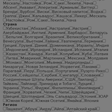
Мескаль
Настойка
Ром
Саке
Текила
Чача
Абсент
Аквавит
Аперитив
Арманьяк
Биттер
Бренди
Бурбон
Виски
Висковый напиток
Водка
Граппа
Джин
Кальвадос
Кашаса
Ликер
Мескаль
Настойка
Ром
Саке
Текила
Чача
Страна
Узбекистан
Абхазия
Австралия
Австрия
Азербайджан
Англия
Армения
Барбадос
Беларусь
Бельгия
Болгария
Бразилия
Великобритания
Венесуэла
Вьетнам
Гайана
Гватемала
Германия
Греция
Грузия
Дания
Доминикана
Израиль
Индия
Индонезия
Ирландия
Исландия
Испания
Италия
Казахстан
Канада
Китай
Колумбия
Куба
Латвия
Литва
Маврикий
Мартиника
Мексика
Молдавия
Монако
Монголия
Мьянма
Нидерланды
Никарагуа
Новая Зеландия
Норвегия
Панама
Парагвай
Перу
Польша
Португалия
Пуэрто-Рико
Россия
Сейшелы
Сербия
Сингапур
Словакия
Соединенные Штаты Америки
США
Таиланд
Тайвань
Тайланд
Тринидад и Тобаго
Турция
Украина
Уэльс
Фиджи
Филиппины
Финляндия
Франция
Хорватия
Чехия
Чили
Швейцария
Швеция
Шотландия
Эль Сальвадор
Эстония
ЮАР
Южная Корея
Южная Осетия
Ямайка
Япония
Регион
Ташкент
Абруа
Аидзу
Айла
Алтайский край