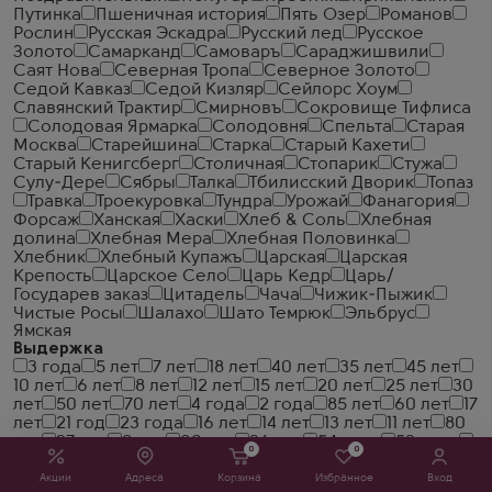
Путинка
Пшеничная история
Пять Озер
Романов
Рослин
Русская Эскадра
Русский лед
Русское
Золото
Самарканд
Самоваръ
Сараджишвили
Саят Нова
Северная Тропа
Северное Золото
Седой Кавказ
Седой Кизляр
Сейлорс Хоум
Славянский Трактир
Смирновъ
Сокровище Тифлиса
Солодовая Ярмарка
Солодовня
Спельта
Старая
Москва
Старейшина
Старка
Старый Кахети
Старый Кенигсберг
Столичная
Стопарик
Стужа
Сулу-Дере
Сябры
Талка
Тбилисский Дворик
Топаз
Травка
Троекуровка
Тундра
Урожай
Фанагория
Форсаж
Ханская
Хаски
Хлеб & Соль
Хлебная
долина
Хлебная Мера
Хлебная Половинка
Хлебник
Хлебный Купажъ
Царская
Царская
Крепость
Царское Село
Царь Кедр
Царь/
Государев заказ
Цитадель
Чача
Чижик-Пыжик
Чистые Росы
Шалахо
Шато Темрюк
Эльбрус
Ямская
Выдержка
3 года
5 лет
7 лет
18 лет
40 лет
35 лет
45 лет
10 лет
6 лет
8 лет
12 лет
15 лет
20 лет
25 лет
30
лет
50 лет
70 лет
4 года
2 года
85 лет
60 лет
17
лет
21 год
23 года
16 лет
14 лет
13 лет
11 лет
80
лет
27 лет
9 лет
90 лет
36 лет
54 года
53 года
0
0
28 лет
26 лет
24 года
19 лет
51 год
47 лет
32
года
38 лет
46 лет
43 года
37 лет
44 года
33
Акции
Адреса
Корзина
Избранное
Вход