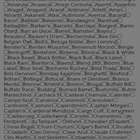
Amarula
Anaseuli
Anejo Centuria
Aperol
Appleton
Araget
Aragveli
Ararat
Ardmore
Arlett
Arran
Ashanti
Askaneli
Atxa
Aultmore
Averna
Bacardi
Bacur
Balblair
Balvenie
Bandwagon
Bankhall
Barbadillo
Barber's
Barcelo
Barclays
Bargest
Baron
Otard
Barr an Uisce
Barrel
Barrister
Bayou
Beaulieu
Beaver's Dram
Becherovka
Bee Gin
Belgian Owl
Bell's
Beluga Noble
Ben Lomond
Benster's
Benten Musume
Benvenuti Nocino
Bergia
Beringoff
Berkshire
Bickens
Bionica
Black & White
Black Beast
Black Bottle
Black Bull
Black Label
Black Ram
Blanton's
Blavod
Blend 285
Bloom
Blue
Label
Blue Seal
Bocharov Ruchey
Bold Thady
Bols
Bols Genever
Bombay Sapphire
Borghetti
Bosford
Botran
Bottega
Botucal
Braes of Glenlivet
Branca
Menta
Brenne
Bristoll's
Broom
Brugal
Buffalo Bill
Buffalo Trace
Bulldog
Burned Barrel
Bushmills
Buton
Maraschino
Cachaca 51
Caisteal Chamuis
Calenter
Campo Azul
Canaima
Canerock
Canoubier
Cantinero
Caorunn
Caperdonich
Captain Morgan
Captain's
Cardenal Mendoza
Cargo Cult
Carrygreen
Castlecraig
CastleSword
Cenote
Chameleon
de
Fontpinot
du Tariquet
Orkhevi
Chevalier d'Espalet
Chivas Regal
Chum Churum
Cigar's Barrel
Cihuatan
Cladach
Clan Denny
Clase Azul
Claude Chatelier
Clos Martin
Cool Skeleton
Cotswolds
Couronnier