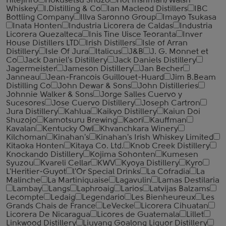
Hitejinro
Hokusetsu Shuzo
Hot Irishman/Walsh
Whiskey
I.Distilling & Co
Ian Macleod Distillers
IBC
Bottling Company
Illva Saronno Group
Imayo Tsukasa
Inata Honten
Industria Licorera de Caldas
Industria
Licorera Quezalteca
Inis Tine Uisce Teoranta
Inver
House Distillers LTD
Irish Distillers
Isle of Arran
Distillery
Isle Of Jura
Italicus
J&B
J. G. Monnet et
Co
Jack Daniel's Distillery
Jack Daniels Distillery
Jagermeister
Jameson Distillery
Jan Becher
Janneau
Jean-Francois Guillouet-Huard
Jim B.Beam
Distilling Co
John Dewar & Sons
John Distilleries
Johnnie Walker & Sons
Jorge Salles Cuervo y
Sucesores
Jose Cuervo Distillery
Joseph Cartron
Jura Distillery
Kahlua
Kaikyo Distillery
Kaiun Doi
Shuzojo
Kamotsuru Brewing
Kaori
Kauffman
Kavalan
Kentucky Owl
Khvanchkara Winery
Kilchoman
Kinahan's
Kinahan's Irish Whiskey Limited
Kitaoka Honten
Kitaya Co. Ltd.
Knob Creek Distillery
Knockando Distillery
Kojima Sohonten
Kumesen
Syuzou
Kvareli Cellar
KWV
Kyoya Distillery
Kyro
L'Heritier-Guyot
l'Or Special Drinks
La Cofradia
La
Malinche
La Martiniquaise
Lagavulin
Lamas Destilaria
Lambay
Langs
Laphroaig
Larios
Latvijas Balzams
Lecompte
Ledaig
Legendario
Les Bienheureux
Les
Grands Chais de France
LeVecke
Licorera Cihuatan
Licorera De Nicaragua
Licores de Guatemala
Lillet
Linkwood Distillery
Liuyang Goalong Liquor Distillery