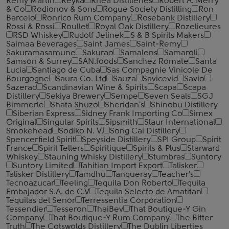
Remy Martin
Reyka
Rhea Distilleries
Robert A. Merry
& Co
Rodionov & Sons
Rogue Society Distilling
Ron
Barcelo
Ronrico Rum Company
Rosebank Distillery
Rossi & Rossi
Roullet
Royal Oak Distillery
Rozelieures
RSD Whiskey
Rudolf Jelinek
S & B Spirits Makers
Saimaa Beverages
Saint James
Saint-Remy
Sakuramasamune
Sakurao
Samalens
Samaroli
Samson & Surrey
SAN.foods
Sanchez Romate
Santa
Lucia
Santiago de Cuba
Sas Compagnie Vinicole De
Bourgogne
Saura Co. Ltd
Sauza
Savicevic
Savio
Sazerac
Scandinavian Wine & Spirits
Scapa
Scapa
Distillery
Sekiya Brewery
Sempe
Seven Seals
SGJ
Bimmerle
Shata Shuzo
Sheridan's
Shinobu Distillery
Siberian Express
Sidney Frank Importing Co
Simex
Original
Singular Spirits
Sipsmith
Slaur International
Smokehead
Sodiko N. V.
Song Cai Distillery
Spencerfield Spirit
Speyside Distillery
SPI Group
Spirit
France
Spirit Tellers
Spiritique
Spirits & Plus
Starward
Whiskey
Stauning Whisky Distillery
Stumbras
Suntory
Suntory Limited
Tahitian Import Export
Talisker
Talisker Distillery
Tamdhu
Tanqueray
Teacher's
Tecnoazucar
Teeling
Tequila Don Roberto
Tequila
Embajador S.A. de C.V
Tequila Selecto de Amatitan
Tequilas del Senor
Terressentia Corporation
Tessendier
Tesseron
ThaiBev
That Boutique-Y Gin
Company
That Boutique-Y Rum Company
The Bitter
Truth
The Cotswolds Distillery
The Dublin Liberties