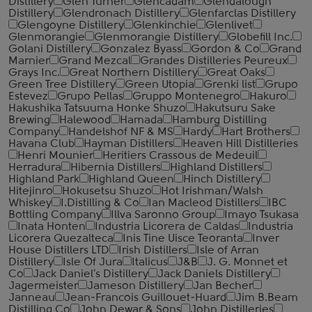
Distillery
Glen Turner
Glencadam
Glendalough
Distillery
Glendronach Distillery
Glenfarclas Distillery
Glengoyne Distillery
Glenkinchie
Glenlivet
Glenmorangie
Glenmorangie Distillery
Globefill Inc.
Golani Distillery
Gonzalez Byass
Gordon & Co
Grand
Marnier
Grand Mezcal
Grandes Distilleries Peureux
Grays Inc.
Great Northern Distillery
Great Oaks
Green Tree Distillery
Green Utopia
Grenki list
Grupo
Estevez
Grupo Pellas
Gruppo Montenegro
Hakuro
Hakushika Tatsuuma Honke Shuzo
Hakutsuru Sake
Brewing
Halewood
Hamada
Hamburg Distilling
Company
Handelshof NF & MS
Hardy
Hart Brothers
Havana Club
Hayman Distillers
Heaven Hill Distilleries
Henri Mounier
Heritiers Crassous de Medeuil
Herradura
Hibernia Distillers
Highland Distillers
Highland Park
Highland Queen
Hinch Distillery
Hitejinro
Hokusetsu Shuzo
Hot Irishman/Walsh
Whiskey
I.Distilling & Co
Ian Macleod Distillers
IBC
Bottling Company
Illva Saronno Group
Imayo Tsukasa
Inata Honten
Industria Licorera de Caldas
Industria
Licorera Quezalteca
Inis Tine Uisce Teoranta
Inver
House Distillers LTD
Irish Distillers
Isle of Arran
Distillery
Isle Of Jura
Italicus
J&B
J. G. Monnet et
Co
Jack Daniel's Distillery
Jack Daniels Distillery
Jagermeister
Jameson Distillery
Jan Becher
Janneau
Jean-Francois Guillouet-Huard
Jim B.Beam
Distilling Co
John Dewar & Sons
John Distilleries