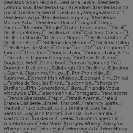
Destiladora San Nicolas
Destilaria Levira
Destileria
Colombiana
Destileria Espiritu Andino
Destileria Santa
Lucia
Destileria Sierra
Destileria y Bodega Abasolo
Destilerias Acha
Destilerias Campeny
Destilerias
Manuel Acha
Destilerias Unidas
Diageo
Diego
Zamora
Dilmoor
Dingle
Distell International
Distil
Distilleria Bottega
Distilleria Caffo
Distilleria Cristiani
Distilleria Marolo
Distilleria Negroni
Distilleria Sibona
Distillerie Berta
Distillerie des Menhirs
Distillerie Dillon
Distilleries de Matha
Dobbe
de JOY
du Coquerel
Tariquet
Don Julio
Douglas Laing
Douglas Laing & Co
Drambuie Liqueur Company
Dufftown Distillery
Dugladze W&S
Duh u Boci
Duncan Taylor and Co
Dunrobin Distilleries
Edinburgh Gin Distillery
Edradour
Egan's
Eigashima Shuzo
El Ron Prohibido
El
Supremo
Element Irish Whiskey
Elephant Gin
Ethical
Fabrica de Tequilas Finos
Fauconnier
Fettercairn
Distillery
Fifth Generation
Filliers
Finlandia Vodka
Worldwide LTD
Fleischmann's
Fontagard
Franciacorta
Francis Abecassis
Frapin
Fratelli Averna
Fratelli
Branca Distillerie
Fratelli ‎Francoli
Fraternity Spirits
Freihof
Fruko Schulz
G & J Distillers
Gabriello
Santoni
Gagliano Marcati
Gancia
GAS Familia
Gastronom
Gekkeikan
Gelas
Giacomo Sperone
Giarola Savem
Gin Mare
Glasgow Whisky
Glasgow
Whisky Limited
Glen Elgin
Glen Garioch
Glen Moray