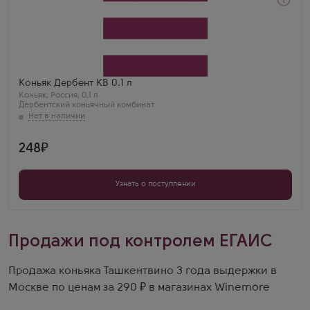
Коньяк
Derbent KV
Производитель
Дербентский коньячный комбинат
Бренд
Дербент
Регион
Коньяк Дербент КВ 0.1 л
Дагестан
Коньяк
,
Россия
,
0,1 л
Дербентский коньячный комбинат
248
Узнать о поступлении
Продажи под контролем ЕГАИС
Продажа коньяка Ташкентвино 3 года выдержки в
Москве по ценам за 290 ₽ в магазинах Winemore