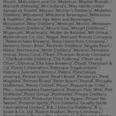
Shuzo
Matusalem and Co
Maximus
Mayfair Brands
Mazzetti d'Altavilla
McClelland's
Mey Alkollu Ickiler
Sanayii ve Ticaret
Mezan
Michter's Distillery
Midleton
Distillery
Mijnaberd
Milestone Beverages
Millesimes
& Tradition
Minami Alps Wine and Beverages
Mizubasho
Moe Distillery
Molinari
Monin
Mossburn
Mossburn Distillery
Mount Gay
Mozart Distillerie
Mrganush
Muirhead's
Muller de Bebidas
MV Group
Myokoshuzo Co. Ltd.
Nagai
Nahapet Brandy Company
Nakano Sake Brewery
Navy Island Rum Company
Nelson's Green Brier
Nestville Distillery
Niigata Beer
Nikka
Nocheluna
Nolet Distillery
Nonino
Novabev
Group
Nusa Cana
Oban
Ohanyan Brandy Company
Old Bushmills Distillery
Old Pulteney
Oliver and
Oliver
Olmeca
Ota Sake Brewery
Otard
Oxenham &
Cy
Ozeki Corporation
Palenque Tragalumbare
Palirna u Zeleneho Stromu
Pallini
Parichskaya
vinarnya
Pearse Lyons
Peat's Beast
Penderyn
Pere
Magloire
Pernod Ricard
Peter Busch
Peyrat
Piccadily
Distilleries
Pierre Croizet
Pilzer
Pisquera de Chile
Pitu – Importadora Exportadora
Podrum Palic 1896
Poli
Distillerie
Polini Group
Portobello
Private Distillery
Bimmerle KG
Productos Finos De Agave
Proper No.
Twelve
Proximo Spirits
Puni Distillery
Quality Spirits
International Limited
R & J Estancia Distillery
R. L.
Seale & Co. Ltd
Radico Khaitan
Remy Cointreau