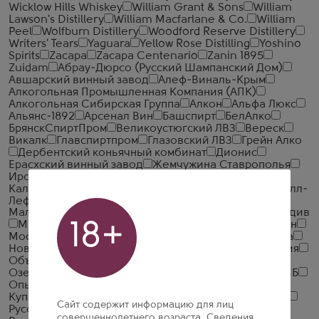
Wicklow Hills Whiskey
William Grant & Sons
William
Lawson's Distillery
William Macfarlane & Co.
William
Peel
Wolfburn Distillery
Woodford Reserve Distillery
Writers' Tears
Yaguara
Yellow Rose Distilling
Yoshino
Spirits
Zacapa
Zacapa Centenario
Zanin 1895
Zuidam
Абрау-Дюрсо (Русский Шампанский Дом)
Авшарский винный завод
Алеф-Виналь-Крым
Алкогольная Промышленная Компания (АПК)
Алкогольная Сибирская Группа
Алкон
Альфа Люкс
Альянс-1892
Арсенал Вин
Башспирт
БелАлко
БрянскСпиртПром
Великоустюгский ЛВЗ
Вереск
Викалк
Главспиртпром
Глазовский ЛВЗ
Грейн Алко
Дербентский коньячный комбинат
Дионис
Ерасхский винный завод
Жемчужина Ставрополья
Иронсан
Итар Глобал
Иткульский спиртзавод
Калужский Кристалл
КВС
КЛВЗ Кристалл
Кристалл-
Лефортово ГК
Ладога
ЛВЗ Московский
Малиновщизненский Спиртоводочный Завод Аквадив
Минск Кристалл
18+
Минский завод виноградных вин
Московский завод Кристалл
Национал Алко
Нива
Новокубанское
Объединенная Водочная Компания
Объединенные Пензенские Водочные Заводы
Озерский спиртоводочный завод (ОСВЗ)
ООО ССБ
Опытный завод НИВА
Первомайский
Первый
Купажный Завод
Пермалко
Радамир
Родник и К
Сайт содержит информацию для лиц
Русский Алкоголь (Руст Россия)
Русский Север
совершеннолетнего возраста. Сведения,