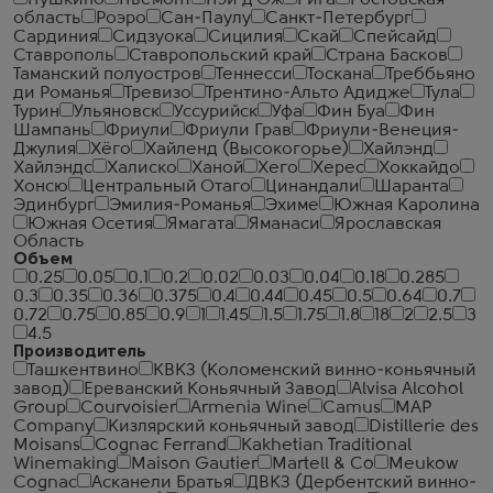
Пушкино
Пьемонт
Пэи д'Ож
Рига
Ростовская
область
Роэро
Сан-Паулу
Санкт-Петербург
Сардиния
Сидзуока
Сицилия
Скай
Спейсайд
Ставрополь
Ставропольский край
Страна Басков
Таманский полуостров
Теннесси
Тоскана
Треббьяно
ди Романья
Тревизо
Трентино-Альто Адидже
Тула
Турин
Ульяновск
Уссурийск
Уфа
Фин Буа
Фин
Шампань
Фриули
Фриули Грав
Фриули-Венеция-
Джулия
Хёго
Хайленд (Высокогорье)
Хайлэнд
Хайлэндс
Халиско
Ханой
Хего
Херес
Хоккайдо
Хонсю
Центральный Отаго
Цинандали
Шаранта
Эдинбург
Эмилия-Романья
Эхиме
Южная Каролина
Южная Осетия
Ямагата
Яманаси
Ярославская
Область
Объем
0.25
0.05
0.1
0.2
0.02
0.03
0.04
0.18
0.285
0.3
0.35
0.36
0.375
0.4
0.44
0.45
0.5
0.64
0.7
0.72
0.75
0.85
0.9
1
1.45
1.5
1.75
1.8
18
2
2.5
3
4.5
Производитель
Ташкентвино
КВКЗ (Коломенский винно-коньячный
завод)
Ереванский Коньячный Завод
Alvisa Alcohol
Group
Courvoisier
Armenia Wine
Camus
MAP
Company
Кизлярский коньячный завод
Distillerie des
Moisans
Cognac Ferrand
Kakhetian Traditional
Winemaking
Maison Gautier
Martell & Co
Meukow
Cognac
Асканели Братья
ДВКЗ (Дербентский винно-