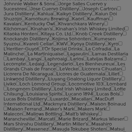
Johnnie Walker & Sons
Jorge Salles Cuervo y
Sucesores
Jose Cuervo Distillery
Joseph Cartron
Jura Distillery
Kahlua
Kaikyo Distillery
Kaiun Doi
Shuzojo
Kamotsuru Brewing
Kaori
Kauffman
Kavalan
Kentucky Owl
Khvanchkara Winery
Kilchoman
Kinahan's
Kinahan's Irish Whiskey Limited
Kitaoka Honten
Kitaya Co. Ltd.
Knob Creek Distillery
Knockando Distillery
Kojima Sohonten
Kumesen
Syuzou
Kvareli Cellar
KWV
Kyoya Distillery
Kyro
L'Heritier-Guyot
l'Or Special Drinks
La Cofradia
La
Malinche
La Martiniquaise
Lagavulin
Lamas Destilaria
Lambay
Langs
Laphroaig
Larios
Latvijas Balzams
Lecompte
Ledaig
Legendario
Les Bienheureux
Les
Grands Chais de France
LeVecke
Licorera Cihuatan
Licorera De Nicaragua
Licores de Guatemala
Lillet
Linkwood Distillery
Liuyang Goalong Liquor Distillery
Liviko
Loch Lomond Group
Locomotive 103
Lombard
Longmorn Distillery
Lost Irish Whiskey Limited
Lotte
Chilsung
Louisiana Spirits
Lucano 1894
Lucas Bols
Lucas Bols Distillery
Luxardo
Macallan
MacDuff
International Ltd
Mackmyra Distillery
Maison Boinaud
Maison Ferrand
Maker's Mark
Makers Mark
Malecon
Mallows Bottling
Malt'b Whiskey
Marancheville
Marcati
Marie Brizard
Markus Wieser
Mars Shinshu Distillery
Martin Miller's
Masahiro
Distillery
Massenez
Masuda Tokubee Shoten
Matsui