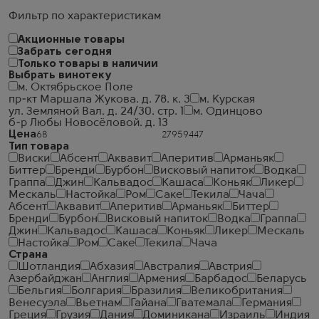
Фильтр по характеристикам
Акционные товары
Забрать сегодня
Только товары в наличии
Выбрать винотеку
м. Октябрьское Поле
пр-кт Маршала Жукова. д. 78. к. 3
м. Курская
ул. Земляной Вал. д. 24/30. стр. 1
м. Одинцово
б-р Любы Новосёловой. д. 13
Цена
Тип товара
Виски
Абсент
Аквавит
Аперитив
Арманьяк
Биттер
Бренди
Бурбон
Висковый напиток
Водка
Граппа
Джин
Кальвадос
Кашаса
Коньяк
Ликер
Мескаль
Настойка
Ром
Саке
Текила
Чача
Абсент
Аквавит
Аперитив
Арманьяк
Биттер
Бренди
Бурбон
Висковый напиток
Водка
Граппа
Джин
Кальвадос
Кашаса
Коньяк
Ликер
Мескаль
Настойка
Ром
Саке
Текила
Чача
Страна
Шотландия
Абхазия
Австралия
Австрия
Азербайджан
Англия
Армения
Барбадос
Беларусь
Бельгия
Болгария
Бразилия
Великобритания
Венесуэла
Вьетнам
Гайана
Гватемала
Германия
Греция
Грузия
Дания
Доминикана
Израиль
Индия