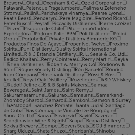
Brewery
Otard
Oxenham & Cy
Ozeki Corporation
Palavani
Palenque Tragalumbare
Palirna u Zeleneho
Stromu
Pallini
Parichskaya vinarnya
Pearse Lyons
Peat's Beast
Penderyn
Pere Magloire
Pernod Ricard
Peter Busch
Peyrat
Piccadily Distilleries
Pierre Croizet
Pilzer
Pisquera de Chile
Pitu – Importadora
Exportadora
Podrum Palic 1896
Poli Distillerie
Polini
Group
Portobello
Private Distillery Bimmerle KG
Productos Finos De Agave
Proper No. Twelve
Proximo
Spirits
Puni Distillery
Quality Spirits International
Limited
R & J Estancia Distillery
R. L. Seale & Co. Ltd
Radico Khaitan
Remy Cointreau
Remy Martin
Reyka
Rhea Distilleries
Robert A. Merry & Co
Rodionov &
Sons
Rogue Society Distilling
Ron Barcelo
Ronrico
Rum Company
Rosebank Distillery
Rossi & Rossi
Roullet
Royal Oak Distillery
Rozelieures
RSD Whiskey
Rudolf Jelinek
S & B Spirits Makers
Saimaa
Beverages
Saint James
Saint-Remy
Sakuramasamune
Sakurao
Samalens
Samarkand-
Zhomboy Sharob
Samaroli
Samkon
Samson & Surrey
SAN.foods
Sanchez Romate
Santa Lucia
Santiago
de Cuba
Sas Compagnie Vinicole De Bourgogne
Saura Co. Ltd
Sauza
Savicevic
Savio
Sazerac
Scandinavian Wine & Spirits
Scapa
Scapa Distillery
Sekiya Brewery
Sempe
Seven Seals
SGJ Bimmerle
Sharg Ulduzu
Shata Shuzo
Sheridan's
Shinobu