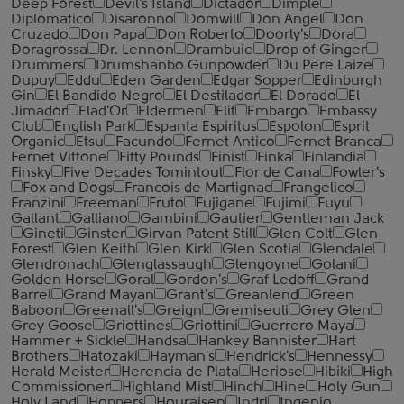
Deep Forest
Devil's Island
Dictador
Dimple
Diplomatico
Disaronno
Domwill
Don Angel
Don
Cruzado
Don Papa
Don Roberto
Doorly's
Dora
Doragrossa
Dr. Lennon
Drambuie
Drop of Ginger
Drummers
Drumshanbo Gunpowder
Du Pere Laize
Dupuy
Eddu
Eden Garden
Edgar Sopper
Edinburgh
Gin
El Bandido Negro
El Destilador
El Dorado
El
Jimador
Elad'Or
Eldermen
Elit
Embargo
Embassy
Club
English Park
Espanta Espiritus
Espolon
Esprit
Organic
Etsu
Facundo
Fernet Antico
Fernet Branca
Fernet Vittone
Fifty Pounds
Finist
Finka
Finlandia
Finsky
Five Decades Tomintoul
Flor de Cana
Fowler's
Fox and Dogs
Francois de Martignac
Frangelico
Franzini
Freeman
Fruto
Fujigane
Fujimi
Fuyu
Gallant
Galliano
Gambini
Gautier
Gentleman Jack
Gineti
Ginster
Girvan Patent Still
Glen Colt
Glen
Forest
Glen Keith
Glen Kirk
Glen Scotia
Glendale
Glendronach
Glenglassaugh
Glengoyne
Golani
Golden Horse
Goral
Gordon's
Graf Ledoff
Grand
Barrel
Grand Mayan
Grant's
Greanlend
Green
Baboon
Greenall's
Greign
Gremiseuli
Grey Glen
Grey Goose
Griottines
Griottini
Guerrero Maya
Hammer + Sickle
Handsa
Hankey Bannister
Hart
Brothers
Hatozaki
Hayman's
Hendrick's
Hennessy
Herald Meister
Herencia de Plata
Heriose
Hibiki
High
Commissioner
Highland Mist
Hinch
Hine
Holy Gun
Holy Land
Hoppers
Houraisen
Indri
Ingenio