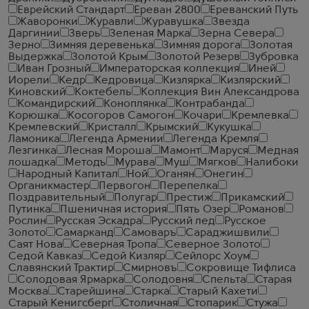
Еврейский Стандарт
Ереван 2800
Ереванский Путь
Жаворонки
Журавли
Журавушка
Звезда
Даргинии
Зверь
Зеленая Марка
Зерна Севера
Зерно
Зимняя деревенька
Зимняя дорога
Золотая
Выдержка
Золотой Крым
Золотой Резерв
Зубровка
Иван Грозный
Императорская коллекция
Иней
Иорели
Кедр
Кедровица
Кизлярка
Кизлярский
Киновский
Коктебель
Коллекция Вин Александрова
Командирский
Коноплянка
Контрабанда
Корюшка
Косогоров Самогон
Кочари
Кремлевка
Кремлевский
Кристалл
Крымский
Кукушка
Ламоника
Легенда Армении
Легенда Кремля
Лезгинка
Лесная Мороша
Мамонт
Маруся
Медная
лошадка
Методъ
Мурава
Муш
Мягков
Налибоки
Народный Капитал
Ной
Оганян
Онегин
Органикмастер
Первогон
Перепелка
Поздравительный
Полугар
Престиж
Прикамский
Путинка
Пшеничная история
Пять Озер
Романов
Рослин
Русская Эскадра
Русский лед
Русское
Золото
Самарканд
Самоваръ
Сараджишвили
Саят Нова
Северная Тропа
Северное Золото
Седой Кавказ
Седой Кизляр
Сейлорс Хоум
Славянский Трактир
Смирновъ
Сокровище Тифлиса
Солодовая Ярмарка
Солодовня
Спельта
Старая
Москва
Старейшина
Старка
Старый Кахети
Старый Кенигсберг
Столичная
Стопарик
Стужа