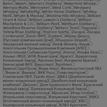
Behn
Walsh
Warner's Distillery
Waterford Whisky
Wemyss Malts
Wenneker
West Cork
Westward
Whiskey
WhistlePig
White Horse Distillers
Whitley
Neill
Whyte & Mackay
Wicklow Hills Whiskey
William
Grant & Sons
William Lawson's Distillery
William
Macfarlane & Co.
William Peel
Wolfburn Distillery
Woodford Reserve Distillery
Writers' Tears
Yaguara
Yellow Rose Distilling
Yoshino Spirits
Zacapa
Zacapa
Centenario
Zanin 1895
Zuidam
Абрау-Дюрсо
(Русский Шампанский Дом)
Абшерон-Шараб
Авшарский винный завод
Алеф-Виналь-Крым
Алкогольная Промышленная Компания (АПК)
Алкогольная Сибирская Группа
Алкон
Альфа Люкс
Альянс-1892
АПФ Фанагория
Арагет
Араратский
Коньячный Завод
Арсенал Вин
Асканели Братья
Бахчисарай ВКЗ
Башспирт
БелАлко
БрянскСпиртПром
Веди Алко
Великоустюгский ЛВЗ
Вереск
Викалк
ВКК Русь
Главспиртпром
Глазовский ЛВЗ
Грейн Алко
ДВКЗ (Дербентский
винно-коньячный завод)
Дербентский коньячный
комбинат
Дионис
Дом Грузинского Вина
Ерасхский
винный завод
Ереванский Коньячный Завод
Жемчужина Ставрополья
Иронсан
Итар Глобал
Иткульский спиртзавод
Калужский Кристалл
КВКЗ
(Коломенский винно-коньячный завод)
КВС
Кизлярский коньячный завод
КЛВЗ Кристалл