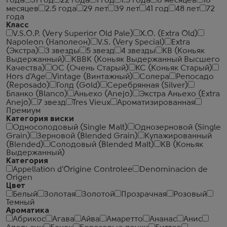
года
31 год
22 года
1 год
1.5 года
6 месяцев
16
месяцев
2.5 года
29 лет
39 лет
41 год
48 лет
72
года
Класс
V.S.O.P. (Very Superior Old Pale)
X.O. (Extra Old)
Napoleon (Наполеон)
V.S. (Very Special)
Extra
(Экстра)
3 звезды
5 звезд
4 звезды
КВ (Коньяк
Выдержанный)
КВВК (Коньяк Выдержанный Высшего
Качества)
ОС (Очень Старый)
КС (Коньяк Старый)
Hors d'Age
Vintage (Винтажный)
Солера
Репосадо
(Reposado)
Голд (Gold)
Серебрянная (Silver)
Бланко (Blanco)
Аньехо (Anejo)
Экстра Аньехо (Extra
Anejo)
7 звезд
Tres Vieux
Ароматизированная
Премиум
Категория виски
Односолодовый (Single Malt)
Однозерновой (Single
Grain)
Зерновой (Blended Grain)
Купажированный
(Blended)
Солодовый (Blended Malt)
КВ (Коньяк
Выдержанный)
Категория
Appellation d'Origine Controlee
Denominacion de
Origen
Цвет
Белый
Золотая
Золотой
Прозрачная
Розовый
Темный
Ароматика
Абрикос
Агава
Айва
Амаретто
Ананас
Анис