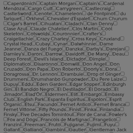
Caperdonich
Captain Morgan
Captain's
Cardenal
Mendoza
Cargo Cult
Carrygreen
Castlecraig
CastleSword
Cenote
Chameleon
de Fontpinot
du
Tariquet
Orkhevi
Chevalier d'Espalet
Chum Churum
Cigar's Barrel
Cihuatan
Cladach
Clan Denny
Clase Azul
Claude Chatelier
Clos Martin
Cool
Skeleton
Cotswolds
Couronnier
Crafter's
Craigellachie
Crazy Charley
Cross Keys
Cruxland
Crystal Head
Cubay
Cynar
Dalwhinnie
Dame
Jeanne
Danza del Fuego
Danzka
Darby's
Darejani
Darnley's
Daron
Darrow
Davidoff
De Marsy
Deau
Deep Forest
Devil's Island
Dictador
Dimple
Diplomatico
Disaronno
Domwill
Don Angel
Don
Cruzado
Don Papa
Don Roberto
Doorly's
Dora
Doragrossa
Dr. Lennon
Drambuie
Drop of Ginger
Drummers
Drumshanbo Gunpowder
Du Pere Laize
Dupuy
Eddu
Eden Garden
Edgar Sopper
Edinburgh
Gin
El Bandido Negro
El Destilador
El Dorado
El
Jimador
Elad'Or
Eldermen
Elit
Embargo
Embassy
Club
English Park
Espanta Espiritus
Espolon
Esprit
Organic
Etsu
Facundo
Fernet Antico
Fernet Branca
Fernet Vittone
Fifty Pounds
Finist
Finka
Finlandia
Finsky
Five Decades Tomintoul
Flor de Cana
Fowler's
Fox and Dogs
Francois de Martignac
Frangelico
Franzini
Freeman
Fruto
Fujigane
Fujimi
Fuyu
Gallant
Galliano
Gambini
Gautier
Gentleman Jack