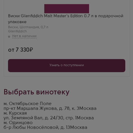
Производитель
William Grant & Sons
Бренд
Glenfiddich
Виски Glenfiddich Malt Master's Edition 0.7 л в подарочной
Регион
упаковке
Западное Высокогорье, Хайленд (Высокогорье)
Виски
Выдержка
,
Шотландия
,
0,7 л
Glenfiddich
12 лет
Валентина Р.
Влияние пивных бочек добавило уникальный
хмелевой оттенок. Очень свежий, фруктовый и
дерзкий вкус. Настоящий эксперимент!
от 7 330
Узнать о поступлении
Выбрать винотеку
м. Октябрьское Поле
пр-кт Маршала Жукова, д. 78, к. 3
Москва
м. Курская
ул. Земляной Вал, д. 24/30, стр. 1
Москва
м. Одинцово
б-р Любы Новосёловой, д. 13
Москва