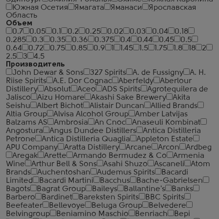
Южная Осетия
Ямагата
Яманаси
Ярославская
Область
Объем
0.7
0.05
0.1
0.2
0.25
0.02
0.03
0.04
0.18
0.285
0.3
0.35
0.36
0.375
0.4
0.44
0.45
0.5
0.64
0.72
0.75
0.85
0.9
1
1.45
1.5
1.75
1.8
18
2
2.5
3
4.5
Производитель
John Dewar & Sons
327 Spirits
A. de Fussigny
A. H.
Riise Spirits
A.E. Dor Cognac
Aberfeldy
Aberlour
Distillery
Absolut
Aceo
ADS Spirits
Agrotequilera de
Jalisco
Aizu Homare
Akashi Sake Brewery
Akita
Seishu
Albert Bichot
Alistair Duncan
Allied Brands
Altia Group
Alvisa Alcohol Group
Amber Latvijas
Balzams AS
Ambrosia
An Cnoc
Anaseuli Kombinat
Angostura
Angus Dundee Distillers
Antica Distilleria
Petrone
Antica Distilleria Quaglia
Appleton Estate
APU Company
Aratta Distillery
Arcane
Arcon
Ardbeg
Aregak
Arette
Armando Bermudez & Co
Armenia
Wine
Arthur Bell & Sons
Asahi Shuzo
Ascaneli
Atom
Brands
Auchentoshan
Audemus Spirits
Bacardi
Limited
Bacardi Martini
Bacchus
Bache-Gabrielsen
Bagots
Bagrat Group
Baileys
Ballantine's
Banks
Barbero
Bardinet
Bareksten Spirits
BBC Spirits
Beefeater
Bellevoye
Beluga Group
Belvedere
Belvingroup
Beniamino Maschio
Benriach
Bepi