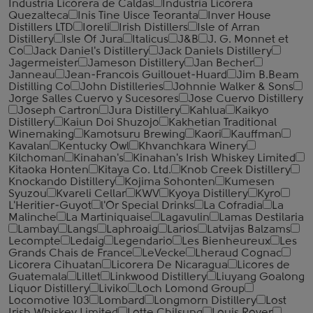
Industria Licorera de Caldas
Industria Licorera
Quezalteca
Inis Tine Uisce Teoranta
Inver House
Distillers LTD
Ioreli
Irish Distillers
Isle of Arran
Distillery
Isle Of Jura
Italicus
J&B
J. G. Monnet et
Co
Jack Daniel's Distillery
Jack Daniels Distillery
Jagermeister
Jameson Distillery
Jan Becher
Janneau
Jean-Francois Guillouet-Huard
Jim B.Beam
Distilling Co
John Distilleries
Johnnie Walker & Sons
Jorge Salles Cuervo y Sucesores
Jose Cuervo Distillery
Joseph Cartron
Jura Distillery
Kahlua
Kaikyo
Distillery
Kaiun Doi Shuzojo
Kakhetian Traditional
Winemaking
Kamotsuru Brewing
Kaori
Kauffman
Kavalan
Kentucky Owl
Khvanchkara Winery
Kilchoman
Kinahan's
Kinahan's Irish Whiskey Limited
Kitaoka Honten
Kitaya Co. Ltd.
Knob Creek Distillery
Knockando Distillery
Kojima Sohonten
Kumesen
Syuzou
Kvareli Cellar
KWV
Kyoya Distillery
Kyro
L'Heritier-Guyot
l'Or Special Drinks
La Cofradia
La
Malinche
La Martiniquaise
Lagavulin
Lamas Destilaria
Lambay
Langs
Laphroaig
Larios
Latvijas Balzams
Lecompte
Ledaig
Legendario
Les Bienheureux
Les
Grands Chais de France
LeVecke
Lheraud Cognac
Licorera Cihuatan
Licorera De Nicaragua
Licores de
Guatemala
Lillet
Linkwood Distillery
Liuyang Goalong
Liquor Distillery
Liviko
Loch Lomond Group
Locomotive 103
Lombard
Longmorn Distillery
Lost