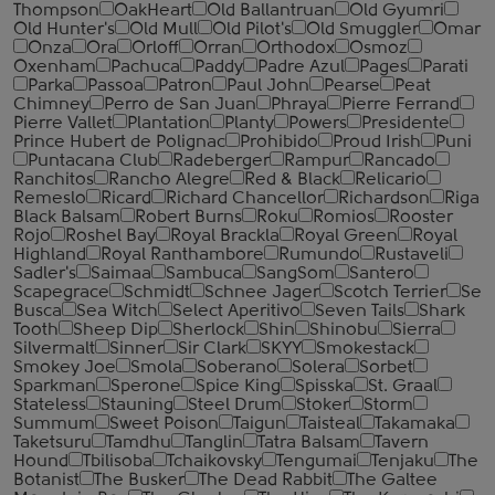
Thompson
OakHeart
Old Ballantruan
Old Gyumri
Old Hunter's
Old Mull
Old Pilot's
Old Smuggler
Omar
Onza
Ora
Orloff
Orran
Orthodox
Osmoz
Oxenham
Pachuca
Paddy
Padre Azul
Pages
Parati
Parka
Passoa
Patron
Paul John
Pearse
Peat
Chimney
Perro de San Juan
Phraya
Pierre Ferrand
Pierre Vallet
Plantation
Planty
Powers
Presidente
Prince Hubert de Polignac
Prohibido
Proud Irish
Puni
Puntacana Club
Radeberger
Rampur
Rancado
Ranchitos
Rancho Alegre
Red & Black
Relicario
Remeslo
Ricard
Richard Chancellor
Richardson
Riga
Black Balsam
Robert Burns
Roku
Romios
Rooster
Rojo
Roshel Bay
Royal Brackla
Royal Green
Royal
Highland
Royal Ranthambore
Rumundo
Rustaveli
Sadler's
Saimaa
Sambuca
SangSom
Santero
Scapegrace
Schmidt
Schnee Jager
Scotch Terrier
Se
Busca
Sea Witch
Select Aperitivo
Seven Tails
Shark
Tooth
Sheep Dip
Sherlock
Shin
Shinobu
Sierra
Silvermalt
Sinner
Sir Clark
SKYY
Smokestack
Smokey Joe
Smola
Soberano
Solera
Sorbet
Sparkman
Sperone
Spice King
Spisska
St. Graal
Stateless
Stauning
Steel Drum
Stoker
Storm
Summum
Sweet Poison
Taigun
Taisteal
Takamaka
Taketsuru
Tamdhu
Tanglin
Tatra Balsam
Tavern
Hound
Tbilisoba
Tchaikovsky
Tengumai
Tenjaku
The
Botanist
The Busker
The Dead Rabbit
The Galtee