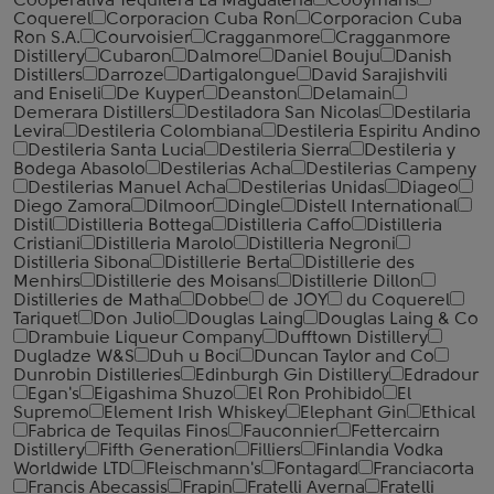
Cooperativa Tequilera La Magdalena
Cooymans
Coquerel
Corporacion Cuba Ron
Corporacion Cuba
Ron S.A.
Courvoisier
Cragganmore
Cragganmore
Distillery
Cubaron
Dalmore
Daniel Bouju
Danish
Distillers
Darroze
Dartigalongue
David Sarajishvili
and Eniseli
De Kuyper
Deanston
Delamain
Demerara Distillers
Destiladora San Nicolas
Destilaria
Levira
Destileria Colombiana
Destileria Espiritu Andino
Destileria Santa Lucia
Destileria Sierra
Destileria y
Bodega Abasolo
Destilerias Acha
Destilerias Campeny
Destilerias Manuel Acha
Destilerias Unidas
Diageo
Diego Zamora
Dilmoor
Dingle
Distell International
Distil
Distilleria Bottega
Distilleria Caffo
Distilleria
Cristiani
Distilleria Marolo
Distilleria Negroni
Distilleria Sibona
Distillerie Berta
Distillerie des
Menhirs
Distillerie des Moisans
Distillerie Dillon
Distilleries de Matha
Dobbe
de JOY
du Coquerel
Tariquet
Don Julio
Douglas Laing
Douglas Laing & Co
Drambuie Liqueur Company
Dufftown Distillery
Dugladze W&S
Duh u Boci
Duncan Taylor and Co
Dunrobin Distilleries
Edinburgh Gin Distillery
Edradour
Egan's
Eigashima Shuzo
El Ron Prohibido
El
Supremo
Element Irish Whiskey
Elephant Gin
Ethical
Fabrica de Tequilas Finos
Fauconnier
Fettercairn
Distillery
Fifth Generation
Filliers
Finlandia Vodka
Worldwide LTD
Fleischmann's
Fontagard
Franciacorta
Francis Abecassis
Frapin
Fratelli Averna
Fratelli