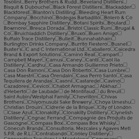
Tosolini
Berry Brothers & Rudd
Beveland Distillers
Bisquit & Dubouche
Black Forest Distillers
Blackadder
Blackforest
Blanton's Distilling
Bleeding Heart Rum
Company
Bocchino
Bodegas Barbadillo
Bolero & Co
Bombay Sapphire Distillery
Botani Spirits
Boulard
Bowmore
Bresca Dorada
Bristol Classic Rum
Brugal &
Co
Bruichladdich Distillery
Bruxo
Buen Amigo
Buffalo Trace Distillery
Bulleit
Bunnahabhain
Burlington Drinks Company
Burrito Fiestero
Busnel
Buster's
C and C International Ltd
Caballero
Caicedra
Brand & Export Solutions
Camino Real
Campari
Campbell Mayer
Camus
Caney
Canti
Caol Ila
Distillery
Cardhu
Casa Armando Guillermo Prieto
Casa Don Ramon
Casa Don Roberto
Casa Lumbre
Casa Maestri
Casa Orendain
Casa Perro Santo
Casa
Tequilera de Arandas
Casoni
Castarede
Cavino
Cazadores
Cevico
Chabot Armagnac
Abkhaz
d'Heberto
de Laubade
de Montifaud
du Breuil
Saint Aubin/Westphal Family
Chevrillon
Chivas
Brothers
Chiyomusubi Sake Brewery
Choya Umeshu
Christian Drouin
Cidrerie de la Brique
City of London
Clase Azul
Clonakilty
Clonakilty Distillery
Clynelish
Distillery
Cognac Ferrand
Compagnie des Produits de
Gascogne
Compass Box
Compass Box Whisky
Conecuh Brands
Consultoria. Mezcales y Agaves Metl
S.P.R. de R.L.
Contrabando
Cooley Distillery