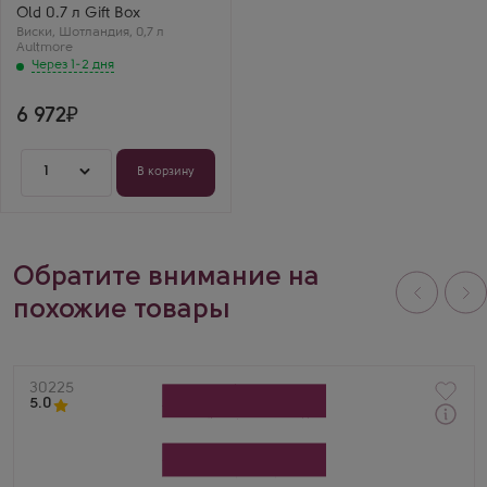
Регион
Old 0.7 л Gift Box
Спейсайд
Виски
Выдержка
,
Шотландия
,
0,7 л
Aultmore
12 лет
Через 1-2 дня
6 972
1
В корзину
Обратите внимание на
похожие товары
Артикул
30225
5.0
Виски
Гленфиддик Молт Мастерс Эдишн в подарочной
коробке