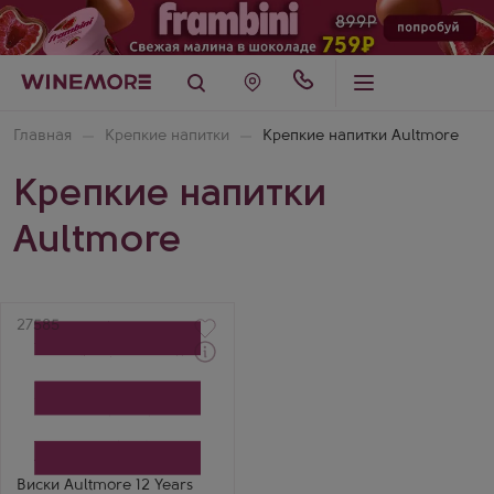
Главная
Крепкие напитки
Крепкие напитки Aultmore
Крепкие напитки
Aultmore
Артикул
27585
Через 1-2 дня
Виски
Олтмор 12-летний в
подарочной коробке
Производитель
John Dewar & Sons
Бренд
Aultmore
Виски Aultmore 12 Years