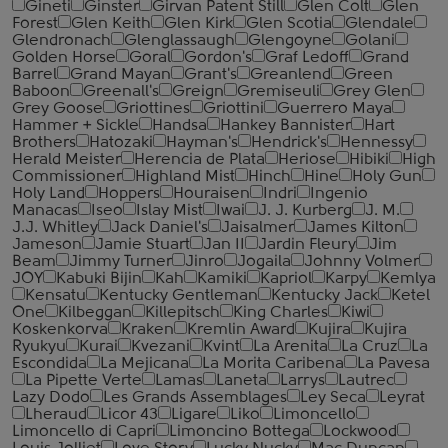
Gineti
Ginster
Girvan Patent Still
Glen Colt
Glen
Forest
Glen Keith
Glen Kirk
Glen Scotia
Glendale
Glendronach
Glenglassaugh
Glengoyne
Golani
Golden Horse
Goral
Gordon's
Graf Ledoff
Grand
Barrel
Grand Mayan
Grant's
Greanlend
Green
Baboon
Greenall's
Greign
Gremiseuli
Grey Glen
Grey Goose
Griottines
Griottini
Guerrero Maya
Hammer + Sickle
Handsa
Hankey Bannister
Hart
Brothers
Hatozaki
Hayman's
Hendrick's
Hennessy
Herald Meister
Herencia de Plata
Heriose
Hibiki
High
Commissioner
Highland Mist
Hinch
Hine
Holy Gun
Holy Land
Hoppers
Houraisen
Indri
Ingenio
Manacas
Iseo
Islay Mist
Iwai
J. J. Kurberg
J. M.
J.J. Whitley
Jack Daniel's
Jaisalmer
James Kilton
Jameson
Jamie Stuart
Jan II
Jardin Fleury
Jim
Beam
Jimmy Turner
Jinro
Jogaila
Johnny Volmer
JOY
Kabuki Bijin
Kah
Kamiki
Kapriol
Karpy
Kemlya
Kensatu
Kentucky Gentleman
Kentucky Jack
Ketel
One
Kilbeggan
Killepitsch
King Charles
Kiwi
Koskenkorva
Kraken
Kremlin Award
Kujira
Kujira
Ryukyu
Kurai
Kvezani
Kvint
La Arenita
La Cruz
La
Escondida
La Mejicana
La Morita Caribena
La Pavesa
La Pipette Verte
Lamas
Laneta
Larrys
Lautrec
Lazy Dodo
Les Grands Assemblages
Ley Seca
Leyrat
Lheraud
Licor 43
Ligare
Liko
Limoncello
Limoncello di Capri
Limoncino Bottega
Lockwood