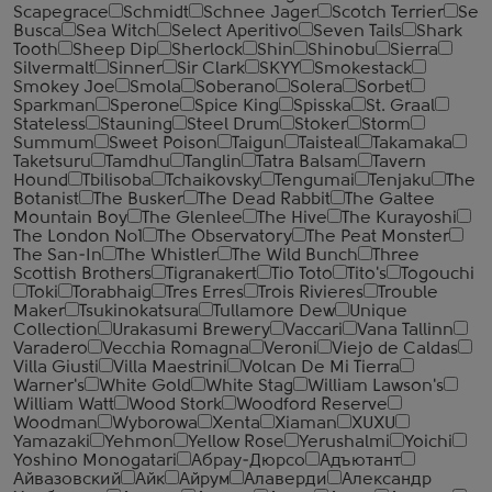
Scapegrace
Schmidt
Schnee Jager
Scotch Terrier
Se
Busca
Sea Witch
Select Aperitivo
Seven Tails
Shark
Tooth
Sheep Dip
Sherlock
Shin
Shinobu
Sierra
Silvermalt
Sinner
Sir Clark
SKYY
Smokestack
Smokey Joe
Smola
Soberano
Solera
Sorbet
Sparkman
Sperone
Spice King
Spisska
St. Graal
Stateless
Stauning
Steel Drum
Stoker
Storm
Summum
Sweet Poison
Taigun
Taisteal
Takamaka
Taketsuru
Tamdhu
Tanglin
Tatra Balsam
Tavern
Hound
Tbilisoba
Tchaikovsky
Tengumai
Tenjaku
The
Botanist
The Busker
The Dead Rabbit
The Galtee
Mountain Boy
The Glenlee
The Hive
The Kurayoshi
The London №1
The Observatory
The Peat Monster
The San-In
The Whistler
The Wild Bunch
Three
Scottish Brothers
Tigranakert
Tio Toto
Tito's
Togouchi
Toki
Torabhaig
Tres Erres
Trois Rivieres
Trouble
Maker
Tsukinokatsura
Tullamore Dew
Unique
Collection
Urakasumi Brewery
Vaccari
Vana Tallinn
Varadero
Vecchia Romagna
Veroni
Viejo de Caldas
Villa Giusti
Villa Maestrini
Volcan De Mi Tierra
Warner's
White Gold
White Stag
William Lawson's
William Watt
Wood Stork
Woodford Reserve
Woodman
Wyborowa
Xenta
Xiaman
XUXU
Yamazaki
Yehmon
Yellow Rose
Yerushalmi
Yoichi
Yoshino Monogatari
Абрау-Дюрсо
Адъютант
Айвазовский
Айк
Айрум
Алаверди
Александр