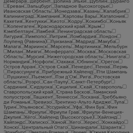
Демерара
Дербент
Долина Эльки
Дублин
Дуранго
Ереван
Зальцбург
Западное Высокогорье
Ивановская Область
Йонедзава
Казань
Калабрия
Калининград
Кампания
Карловы Вары
Каталония
Кахетия
Кентукки
Киото
Кодру
Кокимбо
Коньяк
Копенгаген
Краснодарский край
Крым
Кэмпбелтаун
Ламбей
Ленинградская область
Лигурия
Лимпопо
Литрим
Ломбардия
Лондон
Лоуленд (Равнина)
Луизиана
Мадрид
Макуба
Малага
Мариинск
Марсель
Мартиника
Мельбурн
Милан
Мияги
Монферрато
Москва
Московская
Область
Мурсия
Нижегородская область
Ниигата
Нормандия
Норфолк
Оахака
Обнинск
Орегон
Остров Арран
Остров Скай
Пенедес
Пенза
Пермь
Пирассунунга
Прибрежный Хайленд
Пти Шампань
Пушкино
Пьемонт
Пэи д'Ож
Рига
Ростовская
область
Роэро
Сан-Паулу
Санкт-Петербург
Сардиния
Сидзуока
Сицилия
Скай
Ставрополь
Ставропольский край
Страна Басков
Таманский
полуостров
Ташкент
Теннесси
Тоскана
Треббьяно
ди Романья
Тревизо
Трентино-Альто Адидже
Тула
Турин
Ульяновск
Уссурийск
Уфа
Фин Буа
Фин
Шампань
Фриули
Фриули Грав
Фриули-Венеция-
Джулия
Хёго
Хайленд (Высокогорье)
Хайлэнд
Хайлэндс
Халиско
Ханой
Хего
Херес
Хоккайдо
Хонсю
Центральный Отаго
Цинандали
Шаранта
Эдинбург
Эмилия-Романья
Эхиме
Южная Каролина