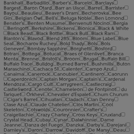
Bankhall
Barbadillo
Barber's
Barcelo
Barclays
Bargest
Baron Otard
Barr an Uisce
Barrel
Barrister
Bayou
Beaulieu
Beaver's Dram
Becherovka
Bee
Gin
Belgian Owl
Bell's
Beluga Noble
Ben Lomond
Benster's
Benten Musume
Benvenuti Nocino
Bergia
Beringoff
Berkshire
Bickens
Bionica
Black & White
Black Beast
Black Bottle
Black Bull
Black Ram
Blanton's
Blavod
Blend 285
Bloom
Blue Label
Blue
Seal
Bocharov Ruchey
Bold Thady
Bols
Bols
Genever
Bombay Sapphire
Borghetti
Bosford
Botran
Bottega
Botucal
Braes of Glenlivet
Branca
Menta
Brenne
Bristoll's
Broom
Brugal
Buffalo Bill
Buffalo Trace
Bulldog
Burned Barrel
Bushmills
Buton
Maraschino
Cachaca 51
Calenter
Campo Azul
Canaima
Canerock
Canoubier
Cantinero
Caorunn
Caperdonich
Captain Morgan
Captain's
Cardenal
Mendoza
Cargo Cult
Carrygreen
Castlecraig
CastleSword
Cenote
Chameleon
de Fontpinot
du
Tariquet
Orkhevi
Chevalier d'Espalet
Chum Churum
Cigar's Barrel
Cihuatan
Cladach
Clan Denny
Clase Azul
Claude Chatelier
Clos Martin
Cool
Skeleton
Cotswolds
Couronnier
Crafter's
Craigellachie
Crazy Charley
Cross Keys
Cruxland
Crystal Head
Cubay
Cynar
Dalwhinnie
Dame
Jeanne
Danza del Fuego
Danzka
Darby's
Darejani
Darnley's
Daron
Darrow
Davidoff
De Marsy
Deau