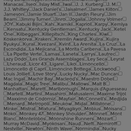
Manacas
Iseo
Islay Mist
Iwai
J. J. Kurberg
J. M.
J.J. Whitley
Jack Daniel's
Jaisalmer
James Kilton
Jameson
Jamie Stuart
Jan II
Jardin Fleury
Jim
Beam
Jimmy Turner
Jinro
Jogaila
Johnny Volmer
JOY
Kabuki Bijin
Kah
Kamiki
Kapriol
Karpy
Kemlya
Kensatu
Kentucky Gentleman
Kentucky Jack
Ketel
One
Kilbeggan
Killepitsch
King Charles
Kiwi
Koskenkorva
Kraken
Kremlin Award
Kujira
Kujira
Ryukyu
Kurai
Kvezani
Kvint
La Arenita
La Cruz
La
Escondida
La Mejicana
La Morita Caribena
La Pavesa
La Pipette Verte
Lamas
Laneta
Larrys
Lautrec
Lazy Dodo
Les Grands Assemblages
Ley Seca
Leyrat
Lheraud
Licor 43
Ligare
Liko
Limoncello
Limoncello di Capri
Limoncino Bottega
Lockwood
Louis Jolliet
Love Story
Lucky Nucky
Mac Duncan
Mac Ingal
Machir Bay
Macleod's
Maestro Dobel
Magdala
Magic Tree
Malibu
Mallows
Malt B
Manhattan
Marett
Marlborough
Marquis d'Aguesseau
Martell
Martini
Masahiro
Matusalem
Maxime Trijol
Maxximo de Codorniz
Mayfair
McConnell's
Medjida
Menard
Metropoli
Meukow
Midai
Millstone
Minke
Mistral
Mixtura
Miyagikyo
Mobius
Moisans
Moko
Monkey 47
Monkey Shoulder
Monnet
Mont
Blanc
Montelobos
Moonshine Runners
Mozart
Murray McDavid
Myokosan
Naud
Neft
Nemiroff
Nestville
Newton
Ninth Wave
Normindia
Nucky