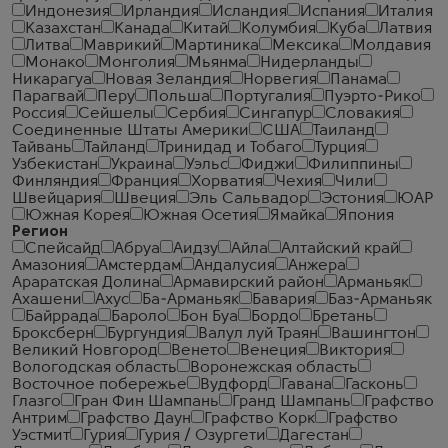
Индонезия
Ирландия
Исландия
Испания
Италия
Казахстан
Канада
Китай
Колумбия
Куба
Латвия
Литва
Маврикий
Мартиника
Мексика
Молдавия
Монако
Монголия
Мьянма
Нидерланды
Никарагуа
Новая Зеландия
Норвегия
Панама
Парагвай
Перу
Польша
Португалия
Пуэрто-Рико
Россия
Сейшелы
Сербия
Сингапур
Словакия
Соединенные Штаты Америки
США
Таиланд
Тайвань
Тайланд
Тринидад и Тобаго
Турция
Узбекистан
Украина
Уэльс
Фиджи
Филиппины
Финляндия
Франция
Хорватия
Чехия
Чили
Швейцария
Швеция
Эль Сальвадор
Эстония
ЮАР
Южная Корея
Южная Осетия
Ямайка
Япония
Регион
Спейсайд
Абруа
Аидзу
Айла
Алтайский край
Амазония
Амстердам
Андалусия
Анжера
Араратская Долина
Армавирский район
Арманьяк
Ахашени
Ахус
Ба-Арманьяк
Бавария
Баз-Арманьяк
Байррада
Бароло
Бон Буа
Бордо
Бретань
Броксберн
Бургундия
Валул луй Траян
Вашингтон
Великий Новгород
Венето
Венеция
Виктория
Вологодская область
Воронежская область
Восточное побережье
Вудфорд
Гавана
Гасконь
Глазго
Гран Фин Шампань
Гранд Шампань
Графство
Антрим
Графство Даун
Графство Корк
Графство
Уэстмит
Гурия
Гурия / Озургети
Дагестан