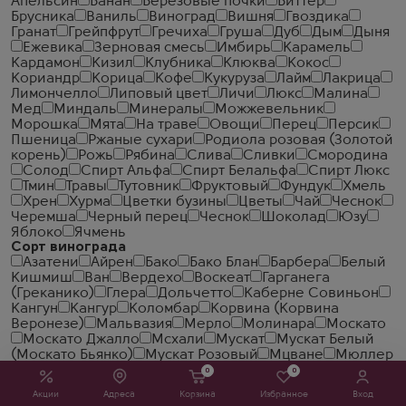
Апельсин
Банан
Березовые почки
Биттер
Брусника
Ваниль
Виноград
Вишня
Гвоздика
Гранат
Грейпфрут
Гречиха
Груша
Дуб
Дым
Дыня
Ежевика
Зерновая смесь
Имбирь
Карамель
Кардамон
Кизил
Клубника
Клюква
Кокос
Кориандр
Корица
Кофе
Кукуруза
Лайм
Лакрица
Лимончелло
Липовый цвет
Личи
Люкс
Малина
Мед
Миндаль
Минералы
Можжевельник
Морошка
Мята
На траве
Овощи
Перец
Персик
Пшеница
Ржаные сухари
Родиола розовая (Золотой
корень)
Рожь
Рябина
Слива
Сливки
Смородина
Солод
Спирт Альфа
Спирт Белальфа
Спирт Люкс
Тмин
Травы
Тутовник
Фруктовый
Фундук
Хмель
Хрен
Хурма
Цветки бузины
Цветы
Чай
Чеcнок
Черемша
Черный перец
Чеснок
Шоколад
Юзу
Яблоко
Ячмень
Сорт винограда
Азатени
Айрен
Бако
Бако Блан
Барбера
Белый
Кишмиш
Ван
Вердехо
Воскеат
Гарганега
(Греканико)
Глера
Дольчетто
Каберне Совиньон
Кангун
Кангур
Коломбар
Корвина (Корвина
Веронезе)
Мальвазия
Мерло
Молинара
Москато
Москато Джалло
Мсхали
Мускат
Мускат Белый
(Москато Бьянко)
Мускат Розовый
Мцване
Мюллер
Тургау
Неббиоло
Паломино
Паломино Фино
0
0
Парельяда
Педро Хименес
Первенец Магарача
Акции
Адреса
Корзина
Избранное
Вход
Пиколит
Пино Блан (Пино Бьянко)
Пино Гриджио