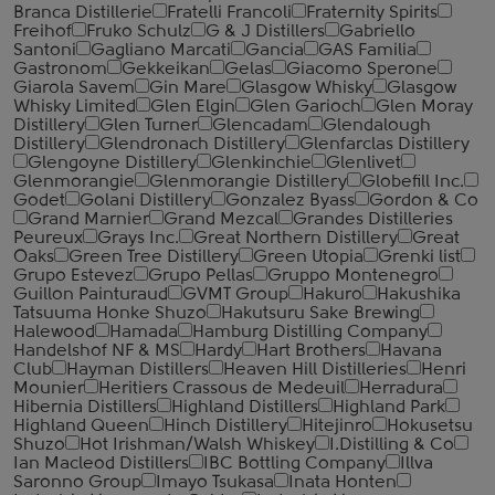
Branca Distillerie
Fratelli ‎Francoli
Fraternity Spirits
Freihof
Fruko Schulz
G & J Distillers
Gabriello
Santoni
Gagliano Marcati
Gancia
GAS Familia
Gastronom
Gekkeikan
Gelas
Giacomo Sperone
Giarola Savem
Gin Mare
Glasgow Whisky
Glasgow
Whisky Limited
Glen Elgin
Glen Garioch
Glen Moray
Distillery
Glen Turner
Glencadam
Glendalough
Distillery
Glendronach Distillery
Glenfarclas Distillery
Glengoyne Distillery
Glenkinchie
Glenlivet
Glenmorangie
Glenmorangie Distillery
Globefill Inc.
Godet
Golani Distillery
Gonzalez Byass
Gordon & Co
Grand Marnier
Grand Mezcal
Grandes Distilleries
Peureux
Grays Inc.
Great Northern Distillery
Great
Oaks
Green Tree Distillery
Green Utopia
Grenki list
Grupo Estevez
Grupo Pellas
Gruppo Montenegro
Guillon Painturaud
GVMT Group
Hakuro
Hakushika
Tatsuuma Honke Shuzo
Hakutsuru Sake Brewing
Halewood
Hamada
Hamburg Distilling Company
Handelshof NF & MS
Hardy
Hart Brothers
Havana
Club
Hayman Distillers
Heaven Hill Distilleries
Henri
Mounier
Heritiers Crassous de Medeuil
Herradura
Hibernia Distillers
Highland Distillers
Highland Park
Highland Queen
Hinch Distillery
Hitejinro
Hokusetsu
Shuzo
Hot Irishman/Walsh Whiskey
I.Distilling & Co
Ian Macleod Distillers
IBC Bottling Company
Illva
Saronno Group
Imayo Tsukasa
Inata Honten