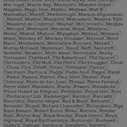
Louis Jolliet
Love Story
Lucky Nucky
Mac Duncan
Mac Ingal
Machir Bay
Macleod's
Maestro Dobel
Magdala
Magic Tree
Malibu
Mallows
Malt B
Manhattan
Marett
Marlborough
Marquis d'Aguesseau
Martell
Martini
Masahiro
Matusalem
Maxime Trijol
Maxximo de Codorniz
Mayfair
McConnell's
Medjida
Menard
Metropoli
Meukow
Midai
Millstone
Minke
Mistral
Mixtura
Miyagikyo
Mobius
Moisans
Moko
Monkey 47
Monkey Shoulder
Monnet
Mont
Blanc
Montelobos
Moonshine Runners
Mozart
Murray McDavid
Myokosan
Naud
Neft
Nemiroff
Nestville
Newton
Ninth Wave
Normindia
Nucky
Thompson
OakHeart
Old Ballantruan
Old Gyumri
Old Hunter's
Old Mull
Old Pilot's
Old Smuggler
Omar
Onza
Ora
Orloff
Orran
Orthodox
Osmoz
Oxenham
Pachuca
Paddy
Padre Azul
Pages
Parati
Parka
Passoa
Patron
Paul John
Pearse
Peat
Chimney
Perro de San Juan
Phraya
Pierre Ferrand
Pierre Vallet
Plantation
Planty
Powers
Presidente
Prince Hubert de Polignac
Prohibido
Proud Irish
Puni
Puntacana Club
Radeberger
Rampur
Rancado
Ranchitos
Rancho Alegre
Red & Black
Relicario
Remeslo
Ricard
Richard Chancellor
Richardson
Riga
Black Balsam
Robert Burns
Roku
Romios
Rooster
Rojo
Roshel Bay
Royal Brackla
Royal Green
Royal
Highland
Royal Ranthambore
Rumundo
Rustaveli
Sadler's
Saimaa
Sambuca
SangSom
Santero