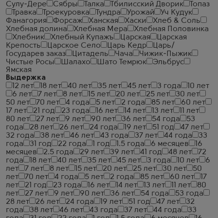
Сулу-Дере
Сябры
Талка
Тбилисский Дворик
Топаз
Травка
Троекуровка
Тундра
Урожай
Уч Кудук
Фанагория
Форсаж
Ханская
Хаски
Хлеб & Соль
Хлебная долина
Хлебная Мера
Хлебная Половинка
Хлебник
Хлебный Купажъ
Царская
Царская
Крепость
Царское Село
Царь Кедр
Царь/
Государев заказ
Цитадель
Чача
Чижик-Пыжик
Чистые Росы
Шалахо
Шато Темрюк
Эльбрус
Ямская
Выдержка
12 лет
18 лет
40 лет
35 лет
45 лет
3 года
10 лет
6 лет
7 лет
8 лет
15 лет
20 лет
25 лет
30 лет
50 лет
70 лет
4 года
5 лет
2 года
85 лет
60 лет
17 лет
21 год
23 года
16 лет
14 лет
13 лет
11 лет
80 лет
27 лет
9 лет
90 лет
36 лет
54 года
53
года
28 лет
26 лет
24 года
19 лет
51 год
47 лет
32 года
38 лет
46 лет
43 года
37 лет
44 года
33
года
31 год
22 года
1 год
1.5 года
6 месяцев
16
месяцев
2.5 года
29 лет
39 лет
41 год
48 лет
72
года
18 лет
40 лет
35 лет
45 лет
3 года
10 лет
6
лет
7 лет
8 лет
15 лет
20 лет
25 лет
30 лет
50
лет
70 лет
4 года
5 лет
2 года
85 лет
60 лет
17
лет
21 год
23 года
16 лет
14 лет
13 лет
11 лет
80
лет
27 лет
9 лет
90 лет
36 лет
54 года
53 года
28 лет
26 лет
24 года
19 лет
51 год
47 лет
32
года
38 лет
46 лет
43 года
37 лет
44 года
33