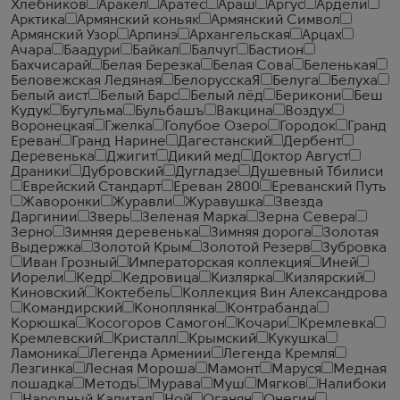
Хлебников
Аракел
Аратес
Араш
Аргус
Ардели
Арктика
Армянский коньяк
Армянский Символ
Армянский Узор
Арпинэ
Архангельская
Арцах
Ачара
Баадури
Байкал
Балчуг
Бастион
Бахчисарай
Белая Березка
Белая Сова
Беленькая
Беловежская Ледяная
БелорусскаЯ
Белуга
Белуха
Белый аист
Белый Барс
Белый лёд
Берикони
Беш
Кудук
Бугульма
Бульбашъ
Вакцина
Воздух
Воронецкая
Гжелка
Голубое Озеро
Городок
Гранд
Ереван
Гранд Нарине
Дагестанский
Дербент
Деревенька
Джигит
Дикий мед
Доктор Август
Драники
Дубровский
Дугладзе
Душевный Тбилиси
Еврейский Стандарт
Ереван 2800
Ереванский Путь
Жаворонки
Журавли
Журавушка
Звезда
Даргинии
Зверь
Зеленая Марка
Зерна Севера
Зерно
Зимняя деревенька
Зимняя дорога
Золотая
Выдержка
Золотой Крым
Золотой Резерв
Зубровка
Иван Грозный
Императорская коллекция
Иней
Иорели
Кедр
Кедровица
Кизлярка
Кизлярский
Киновский
Коктебель
Коллекция Вин Александрова
Командирский
Коноплянка
Контрабанда
Корюшка
Косогоров Самогон
Кочари
Кремлевка
Кремлевский
Кристалл
Крымский
Кукушка
Ламоника
Легенда Армении
Легенда Кремля
Лезгинка
Лесная Мороша
Мамонт
Маруся
Медная
лошадка
Методъ
Мурава
Муш
Мягков
Налибоки