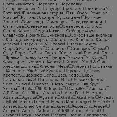
Народный Капитал
Ной
Оганян
Онегин
Органикмастер
Первогон
Перепелка
Поздравительный
Полугар
Престиж
Прикамский
Путинка
Пшеничная история
Пять Озер
Романов
Рослин
Русская Эскадра
Русский лед
Русское
Золото
Самарканд
Самоваръ
Сараджишвили
Саят Нова
Северная Тропа
Северное Золото
Седой Кавказ
Седой Кизляр
Сейлорс Хоум
Славянский Трактир
Смирновъ
Сокровище Тифлиса
Солодовая Ярмарка
Солодовня
Спельта
Старая
Москва
Старейшина
Старка
Старый Кахети
Старый Кенигсберг
Столичная
Стопарик
Стужа
Сулу-Дере
Сябры
Талка
Тбилисский Дворик
Топаз
Травка
Троекуровка
Тундра
Урожай
Уч Кудук
Фанагория
Форсаж
Ханская
Хаски
Хлеб & Соль
Хлебная долина
Хлебная Мера
Хлебная Половинка
Хлебник
Хлебный Купажъ
Царская
Царская
Крепость
Царское Село
Царь Кедр
Царь/
Государев заказ
Цитадель
Чача
Чижик-Пыжик
Чистые Росы
Шалахо
Шато Темрюк
Эльбрус
Ямская
14 Inkas
1800 Tequila
3 Caballos
7 злаков
A.E. Dor
A.H. Riise
Abducted
Aber Falls
Aberfort
Adamus
Agavita
Aguanile
Akashi
Akashi-Tai
Akvadiv
Altair
Amaro Lucano
Amaro Montenegro
Amarula
Anaseuli
Anejo Centuria
Aperol
Appleton
Araget
Aragveli
Ararat
Ardmore
Arlett
Arran
Ashanti
Askaneli
Atxa
Averna
Bacardi
Bacur
Bandwagon