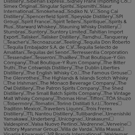
Distillery
Siberian Express
Sidney Frank Importing Co
Simex Original
Singular Spirits
Sipsmith
Slaur
International
Smokehead
Sodiko N. V.
Song Cai
Distillery
Spencerfield Spirit
Speyside Distillery
SPI
Group
Spirit France
Spirit Tellers
Spiritique
Spirits &
Plus
Starward Whiskey
Stauning Whisky Distillery
Stumbras
Suntory
Suntory Limited
Tahitian Import
Export
Talisker
Talisker Distillery
Tamdhu
Tanqueray
Teacher's
Tecnoazucar
Teeling
Tequila Don Roberto
Tequila Embajador S.A. de C.V
Tequila Selecto de
Amatitan
Tequilas del Senor
Terressentia Corporation
Tessendier
Tesseron
ThaiBev
That Boutique-Y Gin
Company
That Boutique-Y Rum Company
The Bitter
Truth
The Cotswolds Distillery
The Dublin Liberties
Distillery
The English Whisky Co.
The Famous Grouse
The Glenrothes
The Highlands & Islands Scotch Whisky
The Irishman
The Monaco Beverage Company
The
Owl Distillery
The Patron Spirits Company
The Shed
Distillery
The Small Batch Spirits Company
The Vintage
Malt Whisky Company
Thomas Hine
Tiffon
TOA Shuzo
Tobermory
Tomatin
Torino Distillati S.r.l.
Torres
Tradition Mexico
Travellers Liquors
Trois Freres
Distillery
TTL Nantou Distillery
Tullibardine
Umenishiki
Yamakawa
Underberg
Unicognac
Urakasumi
Valdespino
Valsa Nuovo Perlino
Vedrenne
Verveine
Victory Myanmar Group
Villa de Varda
Villa Massa
Vinarija Kovacevic
VP Brands International
Waldemar