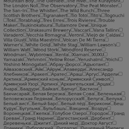
Mountain Boy
The Glenlee
The Hive
The Kurayoshi
The London №1
The Observatory
The Peat Monster
The San-In
The Whistler
The Wild Bunch
Three
Scottish Brothers
Tigranakert
Tio Toto
Tito's
Togouchi
Toki
Torabhaig
Tres Erres
Trois Rivieres
Trouble
Maker
Tsukinokatsura
Tullamore Dew
Unique
Collection
Urakasumi Brewery
Vaccari
Vana Tallinn
Varadero
Vecchia Romagna
Veroni
Viejo de Caldas
Villa Giusti
Villa Maestrini
Volcan De Mi Tierra
Warner's
White Gold
White Stag
William Lawson's
William Watt
Wood Stork
Woodford Reserve
Woodman
Wyborowa
Xenta
Xiaman
XUXU
Yamazaki
Yehmon
Yellow Rose
Yerushalmi
Yoichi
Yoshino Monogatari
Абрау-Дюрсо
Адъютант
Айвазовский
Айк
Айрум
Алаверди
Александр
Хлебников
Аракел
Аратес
Араш
Аргус
Ардели
Арктика
Армянский коньяк
Армянский Символ
Армянский Узор
Арпинэ
Архангельская
Арцах
Ачара
Баадури
Байкал
Балчуг
Бастион
Бахчисарай
Белая Березка
Белая Сова
Беленькая
Беловежская Ледяная
БелорусскаЯ
Белуга
Белуха
Белый аист
Белый Барс
Белый лёд
Берикони
Беш
Кудук
Бугульма
Бульбашъ
Вакцина
Воздух
Воронецкая
Гжелка
Голубое Озеро
Городок
Гранд
Ереван
Гранд Нарине
Дагестанский
Дербент
Деревенька
Джигит
Дикий мед
Доктор Август
Драники
Дубровский
Дугладзе
Душевный Тбилиси