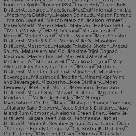
Irish Whiskey Limited
Lotte Chilsung
Louis Royer
Louisiana Spirits
Lucano 1894
Lucas Bols
Lucas Bols
Distillery
Luxardo
Macallan
MacDuff International Ltd
Mackmyra Distillery
Maison Boinaud
Maison Ferrand
Maison Gautier
Maison Mauxion
Maison Prunier
Maker's Mark
Makers Mark
Malecon
Mallows Bottling
Malt'b Whiskey
MAP Company
Marancheville
Marcati
Marie Brizard
Markus Wieser
Mars Shinshu
Distillery
Martell & Co
Martin Miller's
Masahiro
Distillery
Massenez
Masuda Tokubee Shoten
Matsui
Shuzo
Matusalem and Co
Maxime Trijol Cognac
Maximus
Mayfair Brands
Mazzetti d'Altavilla
McClelland's
Menard & Fils
Meukow Cognac
Mey
Alkollu Ickiler Sanayii ve Ticaret
Mezan
Michter's
Distillery
Midleton Distillery
Mijnaberd
Milestone
Beverages
Millesimes & Tradition
Minami Alps Wine
and Beverages
Mizubasho
Moe Distillery
Moet
Hennessy
Molinari
Monin
Mossburn
Mossburn
Distillery
Mount Gay
Mozart Distillerie
Mrganush
Muirhead's
Muller de Bebidas
MV Group
Myokoshuzo Co. Ltd.
Nagai
Nahapet Brandy Company
Nakano Sake Brewery
Naud Spirits & Distillery
Navy
Island Rum Company
Nelson's Green Brier
Nestville
Distillery
Niigata Beer
Nikka
Nocheluna
Nolet
Distillery
Nonino
Novabev Group
Nusa Cana
Oban
Ohanyan Brandy Company
Old Bushmills Distillery
Old Pulteney
Oliver and Oliver
Olmeca
Ota Sake