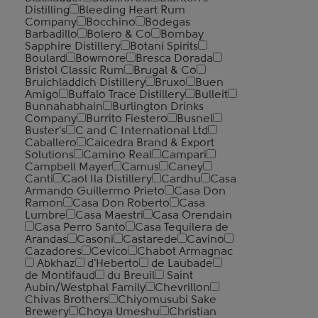
Distilling
Bleeding Heart Rum
Company
Bocchino
Bodegas
Barbadillo
Bolero & Co
Bombay
Sapphire Distillery
Botani Spirits
Boulard
Bowmore
Bresca Dorada
Bristol Classic Rum
Brugal & Co
Bruichladdich Distillery
Bruxo
Buen
Amigo
Buffalo Trace Distillery
Bulleit
Bunnahabhain
Burlington Drinks
Company
Burrito Fiestero
Busnel
Buster's
C and C International Ltd
Caballero
Caicedra Brand & Export
Solutions
Camino Real
Campari
Campbell Mayer
Camus
Caney
Canti
Caol Ila Distillery
Cardhu
Casa
Armando Guillermo Prieto
Casa Don
Ramon
Casa Don Roberto
Casa
Lumbre
Casa Maestri
Casa Orendain
Casa Perro Santo
Casa Tequilera de
Arandas
Casoni
Castarede
Cavino
Cazadores
Cevico
Chabot Armagnac
Abkhaz
d'Heberto
de Laubade
de Montifaud
du Breuil
Saint
Aubin/Westphal Family
Chevrillon
Chivas Brothers
Chiyomusubi Sake
Brewery
Choya Umeshu
Christian