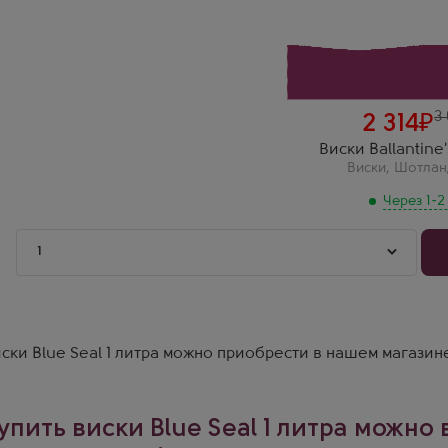
Этот купажированный виски - настоящий символ мужественно
пряные оттенки придают ему характер, который трудно не зам
3
2 314
Виски Ballantine's
Виски
,
Шотлан
Через 1-2
1
ски Blue Seal 1 литра можно приобрести в нашем магазин
упить виски Blue Seal 1 литра можно