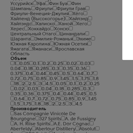
Уссурийск
Уфа
Фин Буа
Фин
Шампань
Фриули
Фриули Грав
Фриули-Венеция-Джулия
Хёго
Хайленд (Высокогорье)
Хайлэнд
Хайлэндс
Халиско
Ханой
Хего
Херес
Хоккайдо
Хонсю
Центральный Отаго
Цинандали
Шаранта
Эмилия-Романья
Эхиме
Южная Каролина
Южная Осетия
Ямагата
Яманаси
Ярославская
Область
Объем
1
0.05
0.1
0.2
0.25
0.02
0.03
0.04
0.18
0.285
0.3
0.35
0.36
0.375
0.4
0.44
0.45
0.5
0.64
0.7
0.72
0.75
0.85
0.9
1.45
1.5
1.75
1.8
18
2
2.5
3
4.5
0.05
0.1
0.2
0.25
0.02
0.03
0.04
0.18
0.285
0.3
0.35
0.36
0.375
0.4
0.44
0.45
0.5
0.64
0.7
0.72
0.75
0.85
0.9
1.45
1.5
1.75
1.8
18
2
2.5
3
4.5
Производитель
Sas Compagnie Vinicole De
Bourgogne
327 Spirits
A. de Fussigny
A. H. Riise Spirits
A.E. Dor Cognac
Aberfeldy
Aberlour Distillery
Absolut