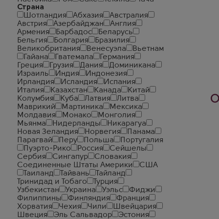
Страна
Шотландия
Абхазия
Австралия
Австрия
Азербайджан
Англия
Армения
Барбадос
Беларусь
Бельгия
Болгария
Бразилия
Великобритания
Венесуэла
Вьетнам
Гайана
Гватемала
Германия
Греция
Грузия
Дания
Доминикана
Израиль
Индия
Индонезия
Ирландия
Исландия
Испания
Италия
Казахстан
Канада
Китай
О
Колумбия
Куба
Латвия
Литва
Маврикий
Мартиника
Мексика
Молдавия
Монако
Монголия
Мьянма
Нидерланды
Никарагуа
Новая Зеландия
Норвегия
Панама
Парагвай
Перу
Польша
Португалия
Пуэрто-Рико
Россия
Сейшелы
Сербия
Сингапур
Словакия
Соединенные Штаты Америки
США
Таиланд
Тайвань
Тайланд
Тринидад и Тобаго
Турция
Узбекистан
Украина
Уэльс
Фиджи
Филиппины
Финляндия
Франция
Хорватия
Чехия
Чили
Швейцария
Швеция
Эль Сальвадор
Эстония