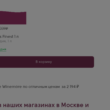
сти и стойкости. Насыщенный вкус и горячие
етить.
 039
 Finest 1 л
дия
,
1 л
 дня
В корзину
е Winemore по отличным ценам за 2 194 ₽
 в наших магазинах в Москве и