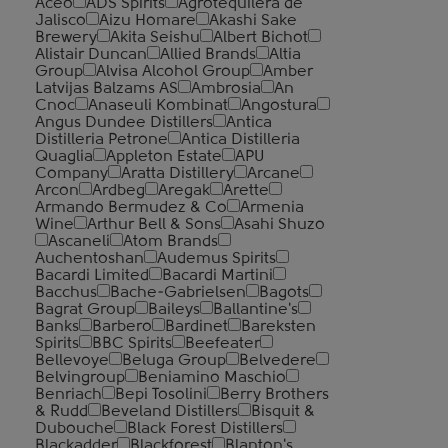
Aceo
ADS Spirits
Agrotequilera de
Jalisco
Aizu Homare
Akashi Sake
Brewery
Akita Seishu
Albert Bichot
Alistair Duncan
Allied Brands
Altia
Group
Alvisa Alcohol Group
Amber
Latvijas Balzams AS
Ambrosia
An
Cnoc
Anaseuli Kombinat
Angostura
Angus Dundee Distillers
Antica
Distilleria Petrone
Antica Distilleria
Quaglia
Appleton Estate
APU
Company
Aratta Distillery
Arcane
Arcon
Ardbeg
Aregak
Arette
Armando Bermudez & Co
Armenia
Wine
Arthur Bell & Sons
Asahi Shuzo
Ascaneli
Atom Brands
Auchentoshan
Audemus Spirits
Bacardi Limited
Bacardi Martini
Bacchus
Bache-Gabrielsen
Bagots
Bagrat Group
Baileys
Ballantine's
Banks
Barbero
Bardinet
Bareksten
Spirits
BBC Spirits
Beefeater
Bellevoye
Beluga Group
Belvedere
Belvingroup
Beniamino Maschio
Benriach
Bepi Tosolini
Berry Brothers
& Rudd
Beveland Distillers
Bisquit &
Dubouche
Black Forest Distillers
Blackadder
Blackforest
Blanton's