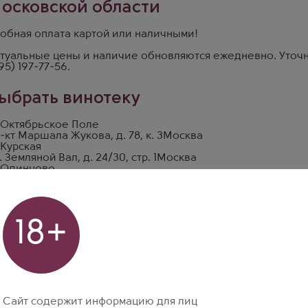
осковской области
обная оплата картой или наличными!
туальные цены и наличие обновляются ежедневно. Уточн
95) 197-77-56
.
ыбрать винотеку
 Октябрьское Поле
-кт Маршала Жукова, д. 78, к. 3
Москва
 Курская
. Земляной Вал, д. 24/30, стр. 1
Москва
 Одинцово
р Любы Новосёловой, д. 13
Москва
18+
Сайт содержит информацию для лиц