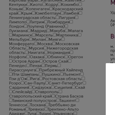
Карловы Вары
Каталония
Кахетия
М
Кентукки
Киото
Кодру
Кокимбо
Коньяк
Копенгаген
Краснодарский
Уд
край
Крым
Кэмпбелтаун
Ламбей
Ленинградская область
Лигурия
Ак
Лимпопо
Литрим
Ломбардия
(4
Лондон
Лоуленд (Равнина)
Луизиана
Мадрид
Макуба
Малага
Мариинск
Марсель
Мартиника
В
Мельбурн
Милан
Мияги
Монферрато
Москва
Московская
м.
Область
Мурсия
Нижегородская
пр
область
Ниигата
Нормандия
м.
Норфолк
Оахака
Обнинск
Орегон
ул
Остров Арран
Остров Скай
м.
Пенедес
Пенза
Пермь
б-
Пирассунунга
Прибрежный Хайленд
Пти Шампань
Пушкино
Пьемонт
Пэи д'Ож
Рига
Ростовская область
Роэро
Сан-Паулу
Санкт-Петербург
Сардиния
Сидзуока
Сицилия
Скай
Спейсайд
Ставрополь
Ставропольский край
Страна Басков
Таманский полуостров
Ташкент
Теннесси
Тоскана
Треббьяно ди
Романья
Тревизо
Трентино-Альто
Адидже
Тула
Турин
Ульяновск