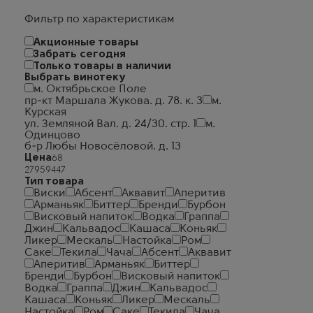
Фильтр по характеристикам
Акционные товары
Забрать сегодня
Только товары в наличии
Выбрать винотеку
м. Октябрьское Поле
пр-кт Маршала Жукова. д. 78. к. 3
м.
Курская
ул. Земляной Вал. д. 24/30. стр. 1
м.
Одинцово
б-р Любы Новосёловой. д. 13
Цена
Тип товара
Виски
Абсент
Аквавит
Аперитив
Арманьяк
Биттер
Бренди
Бурбон
Висковый напиток
Водка
Граппа
Джин
Кальвадос
Кашаса
Коньяк
Ликер
Мескаль
Настойка
Ром
Саке
Текила
Чача
Абсент
Аквавит
Аперитив
Арманьяк
Биттер
Бренди
Бурбон
Висковый напиток
Водка
Граппа
Джин
Кальвадос
Кашаса
Коньяк
Ликер
Мескаль
Настойка
Ром
Саке
Текила
Чача