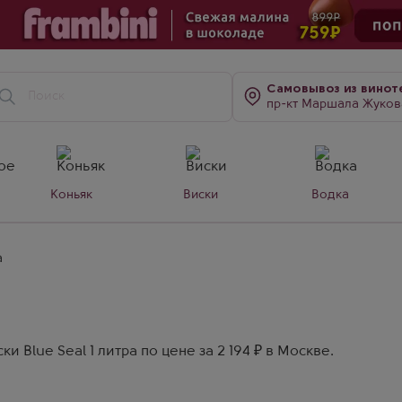
Самовывоз
из винот
пр-кт Маршала Жукова, д. 7
Коньяк
Виски
Водка
а
 Blue Seal 1 литра по цене за 2 194 ₽ в Москве.