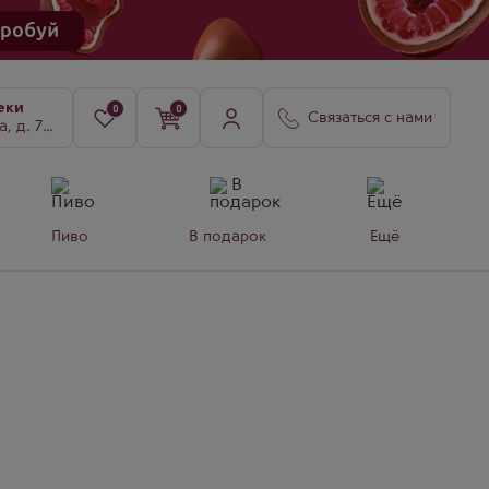
еки
0
0
Связаться с нами
8, к. 3
Пиво
В подарок
Ещё