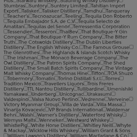
Plus
Starward Whiskey
Stauning Whisky Distillery
Stumbras
Suntory
Suntory Limited
Tahitian Import
Export
Talisker
Talisker Distillery
Tamdhu
Tanqueray
Teacher's
Tecnoazucar
Teeling
Tequila Don Roberto
Tequila Embajador S.A. de C.V
Tequila Selecto de
Amatitan
Tequilas del Senor
Terressentia Corporation
Tessendier
Tesseron
ThaiBev
That Boutique-Y Gin
Company
That Boutique-Y Rum Company
The Bitter
Truth
The Cotswolds Distillery
The Dublin Liberties
Distillery
The English Whisky Co.
The Famous Grouse
The Glenrothes
The Highlands & Islands Scotch Whisky
The Irishman
The Monaco Beverage Company
The
Owl Distillery
The Patron Spirits Company
The Shed
Distillery
The Small Batch Spirits Company
The Vintage
Malt Whisky Company
Thomas Hine
Tiffon
TOA Shuzo
Tobermory
Tomatin
Torino Distillati S.r.l.
Torres
Tradition Mexico
Travellers Liquors
Trois Freres
Distillery
TTL Nantou Distillery
Tullibardine
Umenishiki
Yamakawa
Underberg
Unicognac
Urakasumi
Valdespino
Valsa Nuovo Perlino
Vedrenne
Verveine
Victory Myanmar Group
Villa de Varda
Villa Massa
Vinarija Kovacevic
VP Brands International
Waldemar
Behn
Walsh
Warner's Distillery
Waterford Whisky
Wemyss Malts
Wenneker
Westward Whiskey
WhistlePig
White Horse Distillers
Whitley Neill
Whyte
& Mackay
Wicklow Hills Whiskey
William Grant & Sons
William Lawson's Distillery
William Macfarlane & Co.