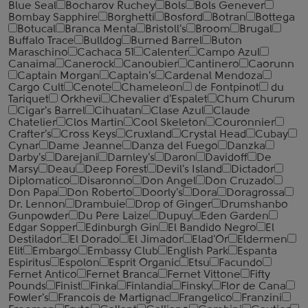
Blue Seal
Bocharov Ruchey
Bols
Bols Genever
Bombay Sapphire
Borghetti
Bosford
Botran
Bottega
Botucal
Branca Menta
Bristoll's
Broom
Brugal
Buffalo Trace
Bulldog
Burned Barrel
Buton
Maraschino
Cachaca 51
Calenter
Campo Azul
Canaima
Canerock
Canoubier
Cantinero
Caorunn
Captain Morgan
Captain's
Cardenal Mendoza
Cargo Cult
Cenote
Chameleon
de Fontpinot
du
Tariquet
Orkhevi
Chevalier d'Espalet
Chum Churum
Cigar's Barrel
Cihuatan
Clase Azul
Claude
Chatelier
Clos Martin
Cool Skeleton
Couronnier
Crafter's
Cross Keys
Cruxland
Crystal Head
Cubay
Cynar
Dame Jeanne
Danza del Fuego
Danzka
Darby's
Darejani
Darnley's
Daron
Davidoff
De
Marsy
Deau
Deep Forest
Devil's Island
Dictador
Diplomatico
Disaronno
Don Angel
Don Cruzado
Don Papa
Don Roberto
Doorly's
Dora
Doragrossa
Dr. Lennon
Drambuie
Drop of Ginger
Drumshanbo
Gunpowder
Du Pere Laize
Dupuy
Eden Garden
Edgar Sopper
Edinburgh Gin
El Bandido Negro
El
Destilador
El Dorado
El Jimador
Elad'Or
Eldermen
Elit
Embargo
Embassy Club
English Park
Espanta
Espiritus
Espolon
Esprit Organic
Etsu
Facundo
Fernet Antico
Fernet Branca
Fernet Vittone
Fifty
Pounds
Finist
Finka
Finlandia
Finsky
Flor de Cana
Fowler's
Francois de Martignac
Frangelico
Franzini