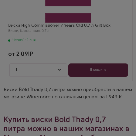
Хай Коммишинер 7 Лет в подарочной коробке
Производитель
Loch Lomond Group
Выдержка
7 лет
Яна С.
Виски High Commissioner 7 Years Old 0.7 л Gift Box
Удобная "чекушка" проверенного временем
Виски
,
Шотландия
,
0,7 л
качества. Солодовый вкус, заходит отлично.
Через 1-2 дня
от 2 091
1
В корзину
Виски Bold Thady 0,7 литра можно приобрести в нашем
магазине Winemore по отличным ценам за 1 949 ₽
Купить виски Bold Thady 0,7
литра можно в наших магазинах в