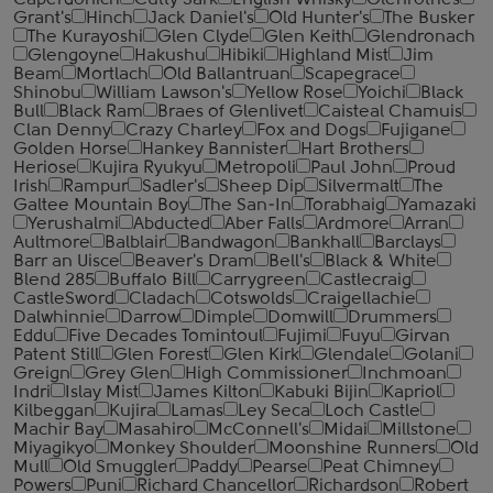
Caperdonich
Cutty Sark
English Whisky
Glenrothes
Grant's
Hinch
Jack Daniel's
Old Hunter's
The Busker
The Kurayoshi
Glen Clyde
Glen Keith
Glendronach
Glengoyne
Hakushu
Hibiki
Highland Mist
Jim
Beam
Mortlach
Old Ballantruan
Scapegrace
Shinobu
William Lawson's
Yellow Rose
Yoichi
Black
Bull
Black Ram
Braes of Glenlivet
Caisteal Chamuis
Clan Denny
Crazy Charley
Fox and Dogs
Fujigane
Golden Horse
Hankey Bannister
Hart Brothers
Heriose
Kujira Ryukyu
Metropoli
Paul John
Proud
Irish
Rampur
Sadler's
Sheep Dip
Silvermalt
The
Galtee Mountain Boy
The San-In
Torabhaig
Yamazaki
Yerushalmi
Abducted
Aber Falls
Ardmore
Arran
Aultmore
Balblair
Bandwagon
Bankhall
Barclays
Barr an Uisce
Beaver's Dram
Bell's
Black & White
Blend 285
Buffalo Bill
Carrygreen
Castlecraig
CastleSword
Cladach
Cotswolds
Craigellachie
Dalwhinnie
Darrow
Dimple
Domwill
Drummers
Eddu
Five Decades Tomintoul
Fujimi
Fuyu
Girvan
Patent Still
Glen Forest
Glen Kirk
Glendale
Golani
Greign
Grey Glen
High Commissioner
Inchmoan
Indri
Islay Mist
James Kilton
Kabuki Bijin
Kapriol
Kilbeggan
Kujira
Lamas
Ley Seca
Loch Castle
Machir Bay
Masahiro
McConnell's
Midai
Millstone
Miyagikyo
Monkey Shoulder
Moonshine Runners
Old
Mull
Old Smuggler
Paddy
Pearse
Peat Chimney
Powers
Puni
Richard Chancellor
Richardson
Robert