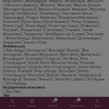
Веронезе)
Мальвазия
Мерло
Молинара
Москато
Москато Джалло
Мсхали
Мускат
Мускат Белый
(Москато Бьянко)
Мускат Розовый
Мцване
Мюллер
Тургау
Неббиоло
Паломино
Паломино Фино
Парельяда
Педро Хименес
Первенец Магарача
Пиколит
Пино Блан (Пино Бьянко)
Пино Гриджио
(Пино Гри)
Пино Нуар
Плант-де-Грасс
Рефоско
Рислинг
Ркацители
Саперави
Скьява
Токай
Фриулано
Траминер
Треббьяно ди Соаве
Уни Блан
Фоль Бланш
Фраголино
Фриулано
Цоликаури
Шардоне
Шенен Блан
Апелласьон
Alto Adige
Armagnac
Bairrada
Barolo
Bas
Armagnac
Benaco Bresciano
Bons Bois
Bordeaux
Bourgogne
Calvados
Cognac
Fin Bois
Fine
Champagne
Friuli
Friuli-Venezia-Giulia
Grande
Champagne
Grande Fine Champagne
Jerez-Xeres-
Sherry
Kakheti
Pays d'Auge
Penedes
Petite
Champagne
Piemont
Roero
Toscana
Trebbiano di
Romagna
Treviso
Veneto
Yamhill-Carlton
ЗГУ Крым
ЗГУ Кубань
Подарочная упаковка
Да
Нет
Тип
Классическая
Органическая
Самбука (Sambuca)
0
0
Солодовая
Фруктовая
Ароматизированная
Акции
Адреса
Корзина
Избранное
Вход
Фруктовый
Виноградная
Биттер
Крем-ликёр