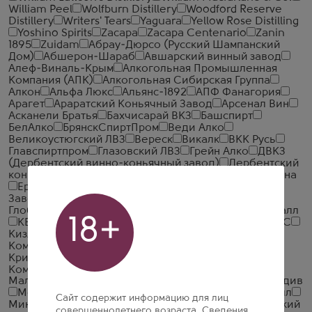
William Peel
Wolfburn Distillery
Woodford Reserve
Distillery
Writers' Tears
Yaguara
Yellow Rose Distilling
Yoshino Spirits
Zacapa
Zacapa Centenario
Zanin
1895
Zuidam
Абрау-Дюрсо (Русский Шампанский
Дом)
Абшерон-Шараб
Авшарский винный завод
Алеф-Виналь-Крым
Алкогольная Промышленная
Компания (АПК)
Алкогольная Сибирская Группа
Алкон
Альфа Люкс
Альянс-1892
АПФ Фанагория
Арагет
Араратский Коньячный Завод
Арсенал Вин
Асканели Братья
Бахчисарай ВКЗ
Башспирт
БелАлко
БрянскСпиртПром
Веди Алко
Великоустюгский ЛВЗ
Вереск
Викалк
ВКК Русь
Главспиртпром
Глазовский ЛВЗ
Грейн Алко
ДВКЗ
(Дербентский винно-коньячный завод)
Дербентский
коньячный комбинат
Дионис
Дом Грузинского Вина
Ерасхский винный завод
Ереванский Коньячный
Завод
Жемчужина Ставрополья
Иронсан
Итар
Глобал
Иткульский спиртзавод
Калужский Кристалл
18+
КВКЗ (Коломенский винно-коньячный завод)
КВС
Кизлярский коньячный завод
КЛВЗ Кристалл
Компания Алкогольных Напитков Алаверди
Кристалл-Лефортово ГК
Крымская Водочная
Компания
Ладога
ЛВЗ Московский
Малиновщизненский Спиртоводочный Завод Аквадив
Мердзаванский коньячный завод
Минск Кристалл
Сайт содержит информацию для лиц
Минский завод виноградных вин
ММВЗ (Московский
совершеннолетнего возраста. Сведения,