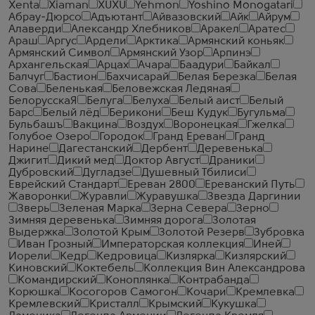
Xenta
Xiaman
XUXU
Yehmon
Yoshino Monogatari
Абрау-Дюрсо
Адъютант
Айвазовский
Айк
Айрум
Алаверди
Александр Хлебников
Аракел
Аратес
Араш
Аргус
Ардели
Арктика
Армянский коньяк
Армянский Символ
Армянский Узор
Арпинэ
Архангельская
Арцах
Ачара
Баадури
Байкал
Балчуг
Бастион
Бахчисарай
Белая Березка
Белая
Сова
Беленькая
Беловежская Ледяная
БелорусскаЯ
Белуга
Белуха
Белый аист
Белый
Барс
Белый лёд
Берикони
Беш Кудук
Бугульма
Бульбашъ
Вакцина
Воздух
Воронецкая
Гжелка
Голубое Озеро
Городок
Гранд Ереван
Гранд
Нарине
Дагестанский
Дербент
Деревенька
Джигит
Дикий мед
Доктор Август
Драники
Дубровский
Дугладзе
Душевный Тбилиси
Еврейский Стандарт
Ереван 2800
Ереванский Путь
Жаворонки
Журавли
Журавушка
Звезда Даргинии
Зверь
Зеленая Марка
Зерна Севера
Зерно
Зимняя деревенька
Зимняя дорога
Золотая
Выдержка
Золотой Крым
Золотой Резерв
Зубровка
Иван Грозный
Императорская коллекция
Иней
Иорели
Кедр
Кедровица
Кизлярка
Кизлярский
Киновский
Коктебель
Коллекция Вин Александрова
Командирский
Коноплянка
Контрабанда
Корюшка
Косогоров Самогон
Кочари
Кремлевка
Кремлевский
Кристалл
Крымский
Кукушка