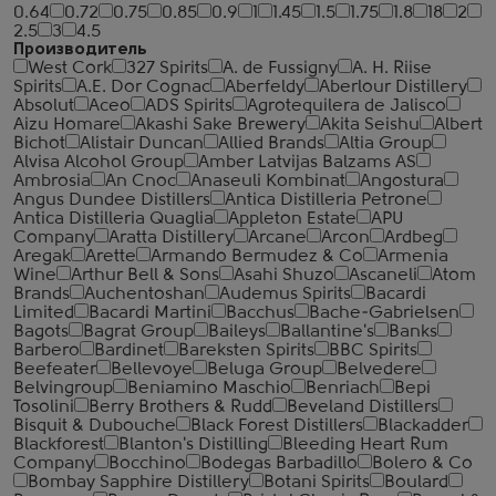
0.64
0.72
0.75
0.85
0.9
1
1.45
1.5
1.75
1.8
18
2
2.5
3
4.5
Производитель
West Cork
327 Spirits
A. de Fussigny
A. H. Riise
Spirits
A.E. Dor Cognac
Aberfeldy
Aberlour Distillery
Absolut
Aceo
ADS Spirits
Agrotequilera de Jalisco
Aizu Homare
Akashi Sake Brewery
Akita Seishu
Albert
Bichot
Alistair Duncan
Allied Brands
Altia Group
Alvisa Alcohol Group
Amber Latvijas Balzams AS
Ambrosia
An Cnoc
Anaseuli Kombinat
Angostura
Angus Dundee Distillers
Antica Distilleria Petrone
Antica Distilleria Quaglia
Appleton Estate
APU
Company
Aratta Distillery
Arcane
Arcon
Ardbeg
Aregak
Arette
Armando Bermudez & Co
Armenia
Wine
Arthur Bell & Sons
Asahi Shuzo
Ascaneli
Atom
Brands
Auchentoshan
Audemus Spirits
Bacardi
Limited
Bacardi Martini
Bacchus
Bache-Gabrielsen
Bagots
Bagrat Group
Baileys
Ballantine's
Banks
Barbero
Bardinet
Bareksten Spirits
BBC Spirits
Beefeater
Bellevoye
Beluga Group
Belvedere
Belvingroup
Beniamino Maschio
Benriach
Bepi
Tosolini
Berry Brothers & Rudd
Beveland Distillers
Bisquit & Dubouche
Black Forest Distillers
Blackadder
Blackforest
Blanton's Distilling
Bleeding Heart Rum
Company
Bocchino
Bodegas Barbadillo
Bolero & Co
Bombay Sapphire Distillery
Botani Spirits
Boulard