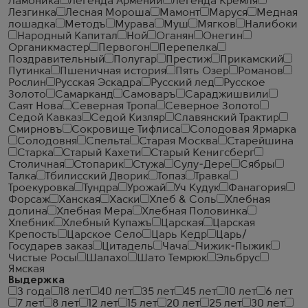
Ламоника
Легенда Армении
Легенда Кремля
Лезгинка
Лесная Мороша
Мамонт
Маруся
Медная
лошадка
Методъ
Мурава
Муш
Мягков
Налибоки
Народный Капитал
Ной
Оганян
Онегин
Органикмастер
Первогон
Перепелка
Поздравительный
Полугар
Престиж
Прикамский
Путинка
Пшеничная история
Пять Озер
Романов
Рослин
Русская Эскадра
Русский лед
Русское
Золото
Самарканд
Самоваръ
Сараджишвили
Саят Нова
Северная Тропа
Северное Золото
Седой Кавказ
Седой Кизляр
Славянский Трактир
Смирновъ
Сокровище Тифлиса
Солодовая Ярмарка
Солодовня
Спельта
Старая Москва
Старейшина
Старка
Старый Кахети
Старый Кенигсберг
Столичная
Стопарик
Стужа
Сулу-Дере
Сябры
Талка
Тбилисский Дворик
Топаз
Травка
Троекуровка
Тундра
Урожай
Уч Кудук
Фанагория
Форсаж
Ханская
Хаски
Хлеб & Соль
Хлебная
долина
Хлебная Мера
Хлебная Половинка
Хлебник
Хлебный Купажъ
Царская
Царская
Крепость
Царское Село
Царь Кедр
Царь/
Государев заказ
Цитадель
Чача
Чижик-Пыжик
Чистые Росы
Шалахо
Шато Темрюк
Эльбрус
Ямская
Выдержка
3 года
18 лет
40 лет
35 лет
45 лет
10 лет
6 лет
7 лет
8 лет
12 лет
15 лет
20 лет
25 лет
30 лет