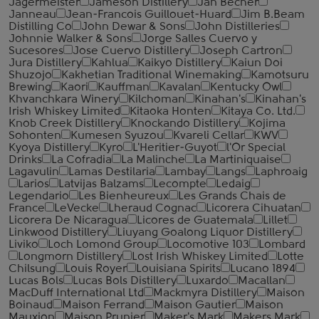
Jagermeister
Jameson Distillery
Jan Becher
Janneau
Jean-Francois Guillouet-Huard
Jim B.Beam
Distilling Co
John Dewar & Sons
John Distilleries
Johnnie Walker & Sons
Jorge Salles Cuervo y
Sucesores
Jose Cuervo Distillery
Joseph Cartron
Jura Distillery
Kahlua
Kaikyo Distillery
Kaiun Doi
Shuzojo
Kakhetian Traditional Winemaking
Kamotsuru
Brewing
Kaori
Kauffman
Kavalan
Kentucky Owl
Khvanchkara Winery
Kilchoman
Kinahan's
Kinahan's
Irish Whiskey Limited
Kitaoka Honten
Kitaya Co. Ltd.
Knob Creek Distillery
Knockando Distillery
Kojima
Sohonten
Kumesen Syuzou
Kvareli Cellar
KWV
Kyoya Distillery
Kyro
L'Heritier-Guyot
l'Or Special
Drinks
La Cofradia
La Malinche
La Martiniquaise
Lagavulin
Lamas Destilaria
Lambay
Langs
Laphroaig
Larios
Latvijas Balzams
Lecompte
Ledaig
Legendario
Les Bienheureux
Les Grands Chais de
France
LeVecke
Lheraud Cognac
Licorera Cihuatan
Licorera De Nicaragua
Licores de Guatemala
Lillet
Linkwood Distillery
Liuyang Goalong Liquor Distillery
Liviko
Loch Lomond Group
Locomotive 103
Lombard
Longmorn Distillery
Lost Irish Whiskey Limited
Lotte
Chilsung
Louis Royer
Louisiana Spirits
Lucano 1894
Lucas Bols
Lucas Bols Distillery
Luxardo
Macallan
MacDuff International Ltd
Mackmyra Distillery
Maison
Boinaud
Maison Ferrand
Maison Gautier
Maison
Mauxion
Maison Prunier
Maker's Mark
Makers Mark