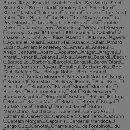
Burns
Royal Brackla
Scotch Terrier
Sea Witch
Shin
Silver Seal
Smokestack
Smokey Joe
Spice King
Storm
Taisteal
Taketsuru
Tamdhu
Tenjaku
The Dead
Rabbit
The Glenlee
The Hive
The Observatory
The
Peat Monster
Three Scottish Brothers
Toki
Trouble
Maker
Tullamore Dew
White Stag
Woodford Reserve
Сейлорс Хоум
14 Inkas
1800 Tequila
3 Caballos
7
злаков
A.E. Dor
A.H. Riise
Aberfort
Adamus
Agavita
Aguanile
Akashi
Akashi-Tai
Akvadiv
Altair
Amaro
Lucano
Amaro Montenegro
Amarula
Anaseuli
Anejo Centuria
Aperol
Appleton
Araget
Aragveli
Ararat
Ashanti
Askaneli
Atxa
Averna
Bacardi
Bacur
Barbadillo
Barber's
Barcelo
Bargest
Baron Otard
Barrel
Barrister
Bayou
Beaulieu
Becherovka
Bee
Gin
Belgian Owl
Beluga Noble
Ben Lomond
Benster's
Benten Musume
Benvenuti Nocino
Bergia
Beringoff
Berkshire
Bickens
Bionica
Black Beast
Black Label
Blanton's
Blavod
Bloom
Blue Label
Blue Seal
Bocharov Ruchey
Bols
Bols Genever
Bombay Sapphire
Borghetti
Bosford
Botran
Bottega
Botucal
Branca Menta
Bristoll's
Broom
Brugal
Buffalo Trace
Bulldog
Burned Barrel
Buton
Maraschino
Cachaca 51
Calenter
Campo Azul
Canaima
Canerock
Canoubier
Cantinero
Caorunn
Captain Morgan
Captain's
Cardenal Mendoza
Cargo Cult
Cenote
Chameleon
de Fontpinot
du