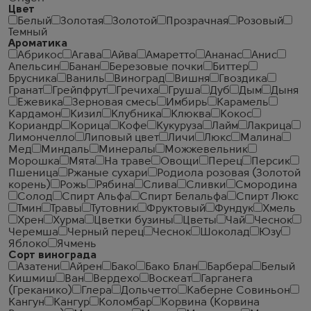
Цвет
Белый
Золотая
Золотой
Прозрачная
Розовый
Темный
Ароматика
Абрикос
Агава
Айва
Амаретто
Ананас
Анис
Апельсин
Банан
Березовые почки
Биттер
Брусника
Ваниль
Виноград
Вишня
Гвоздика
Гранат
Грейпфрут
Гречиха
Груша
Дуб
Дым
Дыня
Ежевика
Зерновая смесь
Имбирь
Карамель
Кардамон
Кизил
Клубника
Клюква
Кокос
Кориандр
Корица
Кофе
Кукуруза
Лайм
Лакрица
Лимончелло
Липовый цвет
Личи
Люкс
Малина
Мед
Миндаль
Минералы
Можжевельник
Морошка
Мята
На траве
Овощи
Перец
Персик
Пшеница
Ржаные сухари
Родиола розовая (Золотой
корень)
Рожь
Рябина
Слива
Сливки
Смородина
Солод
Спирт Альфа
Спирт Белальфа
Спирт Люкс
Тмин
Травы
Тутовник
Фруктовый
Фундук
Хмель
Хрен
Хурма
Цветки бузины
Цветы
Чай
Чеcнок
Черемша
Черный перец
Чеснок
Шоколад
Юзу
Яблоко
Ячмень
Сорт винограда
Азатени
Айрен
Бако
Бако Блан
Барбера
Белый
Кишмиш
Ван
Вердехо
Воскеат
Гарганега
(Греканико)
Глера
Дольчетто
Каберне Совиньон
Кангун
Кангур
Коломбар
Корвина (Корвина