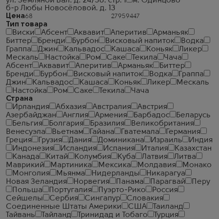
ул. Земляной Вал. д. 24/30. стр. 1
м. Одинцово
б-р Любы Новосёловой. д. 13
Цена
Тип товара
Виски
Абсент
Аквавит
Аперитив
Арманьяк
Биттер
Бренди
Бурбон
Висковый напиток
Водка
Граппа
Джин
Кальвадос
Кашаса
Коньяк
Ликер
Мескаль
Настойка
Ром
Саке
Текила
Чача
Абсент
Аквавит
Аперитив
Арманьяк
Биттер
Бренди
Бурбон
Висковый напиток
Водка
Граппа
Джин
Кальвадос
Кашаса
Коньяк
Ликер
Мескаль
Настойка
Ром
Саке
Текила
Чача
Страна
Ирландия
Абхазия
Австралия
Австрия
Азербайджан
Англия
Армения
Барбадос
Беларусь
Бельгия
Болгария
Бразилия
Великобритания
Венесуэла
Вьетнам
Гайана
Гватемала
Германия
Греция
Грузия
Дания
Доминикана
Израиль
Индия
Индонезия
Исландия
Испания
Италия
Казахстан
Канада
Китай
Колумбия
Куба
Латвия
Литва
Маврикий
Мартиника
Мексика
Молдавия
Монако
Монголия
Мьянма
Нидерланды
Никарагуа
Новая Зеландия
Норвегия
Панама
Парагвай
Перу
Польша
Португалия
Пуэрто-Рико
Россия
Сейшелы
Сербия
Сингапур
Словакия
Соединенные Штаты Америки
США
Таиланд
Тайвань
Тайланд
Тринидад и Тобаго
Турция