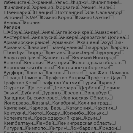
Узбекистан
Украина
Уэльс
Фиджи
Филиппины
Финляндия
Франция
Хорватия
Чехия
Чили
Швейцария
Швеция
Шотландия
Эль Сальвадор
Эстония
ЮАР
Южная Корея
Южная Осетия
Ямайка
Япония
Регион
Абруа
Аидзу
Айла
Алтайский край
Амазония
Амстердам
Андалусия
Анжера
Араратская Долина
Армавирский район
Арманьяк
Ахашени
Ахус
Ба-
Арманьяк
Бавария
Баз-Арманьяк
Байррада
Бароло
Бон Буа
Бордо
Бретань
Броксберн
Бургундия
Валул луй Траян
Вашингтон
Великий Новгород
Венето
Венеция
Виктория
Вологодская область
Воронежская область
Восточное побережье
Вудфорд
Гавана
Гасконь
Глазго
Гран Фин Шампань
Гранд Шампань
Графство Антрим
Графство Даун
Графство Корк
Графство Уэстмит
Гурия
Гурия /
Озургети
Дагестан
Демерара
Дербент
Долина
Эльки
Дублин
Дуранго
Ереван
Зальцбург
Западное Высокогорье
Ивановская Область
Йонедзава
Казань
Калабрия
Калининград
Кампания
Карловы Вары
Каталония
Кахетия
Кентукки
Киото
Кодру
Кокимбо
Коньяк
Копенгаген
Краснодарский край
Крым
Кэмпбелтаун
Ламбей
Ленинградская область
Лигурия
Лимпопо
Литрим
Ломбардия
Лондон