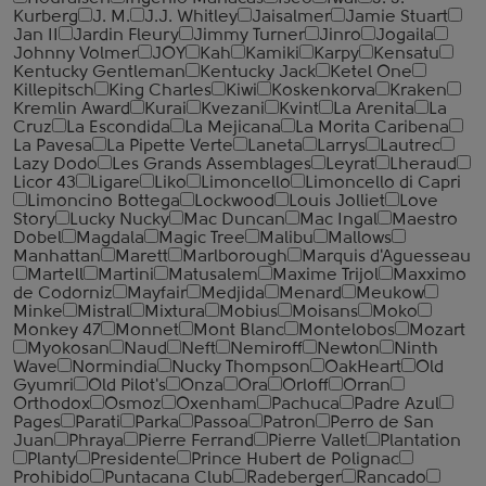
Kurberg
J. M.
J.J. Whitley
Jaisalmer
Jamie Stuart
Jan II
Jardin Fleury
Jimmy Turner
Jinro
Jogaila
Johnny Volmer
JOY
Kah
Kamiki
Karpy
Kensatu
Kentucky Gentleman
Kentucky Jack
Ketel One
Killepitsch
King Charles
Kiwi
Koskenkorva
Kraken
Kremlin Award
Kurai
Kvezani
Kvint
La Arenita
La
Cruz
La Escondida
La Mejicana
La Morita Caribena
La Pavesa
La Pipette Verte
Laneta
Larrys
Lautrec
Lazy Dodo
Les Grands Assemblages
Leyrat
Lheraud
Licor 43
Ligare
Liko
Limoncello
Limoncello di Capri
Limoncino Bottega
Lockwood
Louis Jolliet
Love
Story
Lucky Nucky
Mac Duncan
Mac Ingal
Maestro
Dobel
Magdala
Magic Tree
Malibu
Mallows
Manhattan
Marett
Marlborough
Marquis d'Aguesseau
Martell
Martini
Matusalem
Maxime Trijol
Maxximo
de Codorniz
Mayfair
Medjida
Menard
Meukow
Minke
Mistral
Mixtura
Mobius
Moisans
Moko
Monkey 47
Monnet
Mont Blanc
Montelobos
Mozart
Myokosan
Naud
Neft
Nemiroff
Newton
Ninth
Wave
Normindia
Nucky Thompson
OakHeart
Old
Gyumri
Old Pilot's
Onza
Ora
Orloff
Orran
Orthodox
Osmoz
Oxenham
Pachuca
Padre Azul
Pages
Parati
Parka
Passoa
Patron
Perro de San
Juan
Phraya
Pierre Ferrand
Pierre Vallet
Plantation
Planty
Presidente
Prince Hubert de Polignac
Prohibido
Puntacana Club
Radeberger
Rancado