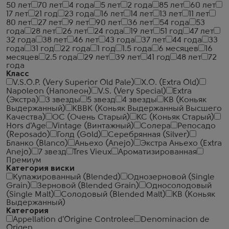
50 лет
70 лет
4 года
5 лет
2 года
85 лет
60 лет
17 лет
21 год
23 года
16 лет
14 лет
13 лет
11 лет
80 лет
27 лет
9 лет
90 лет
36 лет
54 года
53
года
28 лет
26 лет
24 года
19 лет
51 год
47 лет
32 года
38 лет
46 лет
43 года
37 лет
44 года
33
года
31 год
22 года
1 год
1.5 года
6 месяцев
16
месяцев
2.5 года
29 лет
39 лет
41 год
48 лет
72
года
Класс
V.S.O.P. (Very Superior Old Pale)
X.O. (Extra Old)
Napoleon (Наполеон)
V.S. (Very Special)
Extra
(Экстра)
3 звезды
5 звезд
4 звезды
КВ (Коньяк
Выдержанный)
КВВК (Коньяк Выдержанный Высшего
Качества)
ОС (Очень Старый)
КС (Коньяк Старый)
Hors d'Age
Vintage (Винтажный)
Солера
Репосадо
(Reposado)
Голд (Gold)
Серебрянная (Silver)
Бланко (Blanco)
Аньехо (Anejo)
Экстра Аньехо (Extra
Anejo)
7 звезд
Tres Vieux
Ароматизированная
Премиум
Категория виски
Купажированный (Blended)
Однозерновой (Single
Grain)
Зерновой (Blended Grain)
Односолодовый
(Single Malt)
Солодовый (Blended Malt)
КВ (Коньяк
Выдержанный)
Категория
Appellation d'Origine Controlee
Denominacion de
Origen