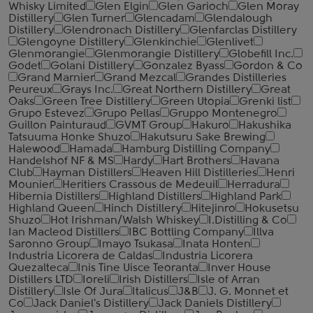
Whisky Limited
Glen Elgin
Glen Garioch
Glen Moray
Distillery
Glen Turner
Glencadam
Glendalough
Distillery
Glendronach Distillery
Glenfarclas Distillery
Glengoyne Distillery
Glenkinchie
Glenlivet
Glenmorangie
Glenmorangie Distillery
Globefill Inc.
Godet
Golani Distillery
Gonzalez Byass
Gordon & Co
Grand Marnier
Grand Mezcal
Grandes Distilleries
Peureux
Grays Inc.
Great Northern Distillery
Great
Oaks
Green Tree Distillery
Green Utopia
Grenki list
Grupo Estevez
Grupo Pellas
Gruppo Montenegro
Guillon Painturaud
GVMT Group
Hakuro
Hakushika
Tatsuuma Honke Shuzo
Hakutsuru Sake Brewing
Halewood
Hamada
Hamburg Distilling Company
Handelshof NF & MS
Hardy
Hart Brothers
Havana
Club
Hayman Distillers
Heaven Hill Distilleries
Henri
Mounier
Heritiers Crassous de Medeuil
Herradura
Hibernia Distillers
Highland Distillers
Highland Park
Highland Queen
Hinch Distillery
Hitejinro
Hokusetsu
Shuzo
Hot Irishman/Walsh Whiskey
I.Distilling & Co
Ian Macleod Distillers
IBC Bottling Company
Illva
Saronno Group
Imayo Tsukasa
Inata Honten
Industria Licorera de Caldas
Industria Licorera
Quezalteca
Inis Tine Uisce Teoranta
Inver House
Distillers LTD
Ioreli
Irish Distillers
Isle of Arran
Distillery
Isle Of Jura
Italicus
J&B
J. G. Monnet et
Co
Jack Daniel's Distillery
Jack Daniels Distillery