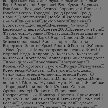
БелорусскаЯ
Белуга
Белуха
Белый аист
Белый
Барс
Белый лёд
Берикони
Беш Кудук
Бугульма
Бульбашъ
Вакцина
Воздух
Воронецкая
Гжелка
Голубое Озеро
Городок
Гранд Ереван
Гранд
Нарине
Дагестанский
Дербент
Деревенька
Джигит
Дикий мед
Доктор Август
Драники
Дубровский
Дугладзе
Душевный Тбилиси
Еврейский Стандарт
Ереван 2800
Ереванский Путь
Жаворонки
Журавли
Журавушка
Звезда Даргинии
Зверь
Зеленая Марка
Зерна Севера
Зерно
Зимняя деревенька
Зимняя дорога
Золотая
Выдержка
Золотой Крым
Золотой Резерв
Зубровка
Иван Грозный
Императорская коллекция
Иней
Иорели
Кедр
Кедровица
Кизлярка
Кизлярский
Киновский
Коктебель
Коллекция Вин Александрова
Командирский
Коноплянка
Контрабанда
Корюшка
Косогоров Самогон
Кочари
Кремлевка
Кремлевский
Кристалл
Крымский
Кукушка
Ламоника
Легенда Армении
Легенда Кремля
Лезгинка
Лесная Мороша
Мамонт
Маруся
Медная
лошадка
Методъ
Мурава
Муш
Мягков
Налибоки
Народный Капитал
Ной
Оганян
Онегин
Органикмастер
Первогон
Перепелка
Поздравительный
Полугар
Престиж
Прикамский
Путинка
Пшеничная история
Пять Озер
Романов
Рослин
Русская Эскадра
Русский лед
Русское
Золото
Самарканд
Самоваръ
Сараджишвили