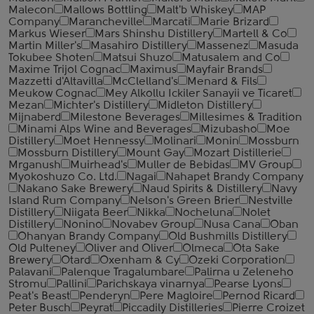
Malecon
Mallows Bottling
Malt'b Whiskey
MAP
Company
Marancheville
Marcati
Marie Brizard
Markus Wieser
Mars Shinshu Distillery
Martell & Co
Martin Miller's
Masahiro Distillery
Massenez
Masuda
Tokubee Shoten
Matsui Shuzo
Matusalem and Co
Maxime Trijol Cognac
Maximus
Mayfair Brands
Mazzetti d'Altavilla
McClelland's
Menard & Fils
Meukow Cognac
Mey Alkollu Ickiler Sanayii ve Ticaret
Mezan
Michter's Distillery
Midleton Distillery
Mijnaberd
Milestone Beverages
Millesimes & Tradition
Minami Alps Wine and Beverages
Mizubasho
Moe
Distillery
Moet Hennessy
Molinari
Monin
Mossburn
Mossburn Distillery
Mount Gay
Mozart Distillerie
Mrganush
Muirhead's
Muller de Bebidas
MV Group
Myokoshuzo Co. Ltd.
Nagai
Nahapet Brandy Company
Nakano Sake Brewery
Naud Spirits & Distillery
Navy
Island Rum Company
Nelson's Green Brier
Nestville
Distillery
Niigata Beer
Nikka
Nocheluna
Nolet
Distillery
Nonino
Novabev Group
Nusa Cana
Oban
Ohanyan Brandy Company
Old Bushmills Distillery
Old Pulteney
Oliver and Oliver
Olmeca
Ota Sake
Brewery
Otard
Oxenham & Cy
Ozeki Corporation
Palavani
Palenque Tragalumbare
Palirna u Zeleneho
Stromu
Pallini
Parichskaya vinarnya
Pearse Lyons
Peat's Beast
Penderyn
Pere Magloire
Pernod Ricard
Peter Busch
Peyrat
Piccadily Distilleries
Pierre Croizet