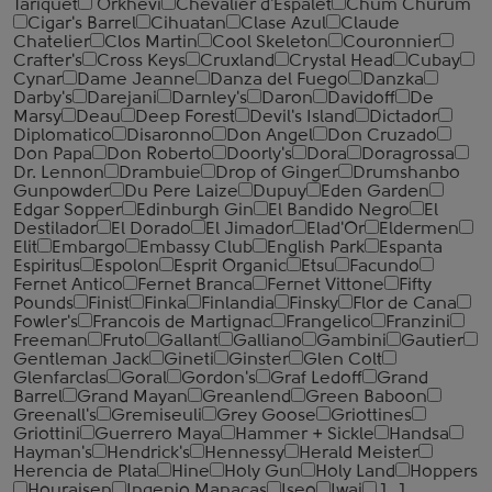
Tariquet
Orkhevi
Chevalier d'Espalet
Chum Churum
Cigar's Barrel
Cihuatan
Clase Azul
Claude
Chatelier
Clos Martin
Cool Skeleton
Couronnier
Crafter's
Cross Keys
Cruxland
Crystal Head
Cubay
Cynar
Dame Jeanne
Danza del Fuego
Danzka
Darby's
Darejani
Darnley's
Daron
Davidoff
De
Marsy
Deau
Deep Forest
Devil's Island
Dictador
Diplomatico
Disaronno
Don Angel
Don Cruzado
Don Papa
Don Roberto
Doorly's
Dora
Doragrossa
Dr. Lennon
Drambuie
Drop of Ginger
Drumshanbo
Gunpowder
Du Pere Laize
Dupuy
Eden Garden
Edgar Sopper
Edinburgh Gin
El Bandido Negro
El
Destilador
El Dorado
El Jimador
Elad'Or
Eldermen
Elit
Embargo
Embassy Club
English Park
Espanta
Espiritus
Espolon
Esprit Organic
Etsu
Facundo
Fernet Antico
Fernet Branca
Fernet Vittone
Fifty
Pounds
Finist
Finka
Finlandia
Finsky
Flor de Cana
Fowler's
Francois de Martignac
Frangelico
Franzini
Freeman
Fruto
Gallant
Galliano
Gambini
Gautier
Gentleman Jack
Gineti
Ginster
Glen Colt
Glenfarclas
Goral
Gordon's
Graf Ledoff
Grand
Barrel
Grand Mayan
Greanlend
Green Baboon
Greenall's
Gremiseuli
Grey Goose
Griottines
Griottini
Guerrero Maya
Hammer + Sickle
Handsa
Hayman's
Hendrick's
Hennessy
Herald Meister
Herencia de Plata
Hine
Holy Gun
Holy Land
Hoppers
Houraisen
Ingenio Manacas
Iseo
Iwai
J. J.