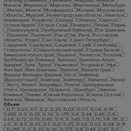
Лоуленд (Равнина)
Луизиана
Мадрид
Макуба
Малага
Мариинск
Марсель
Мартиника
Мельбурн
Милан
Мияги
Монферрато
Москва
Московская
Область
Мурсия
Нижегородская область
Ниигата
Нормандия
Норфолк
Оахака
Обнинск
Орегон
Остров Арран
Остров Скай
Пенедес
Пенза
Пермь
Пирассунунга
Прибрежный Хайленд
Пти Шампань
Пушкино
Пьемонт
Пэи д'Ож
Рига
Ростовская
область
Роэро
Сан-Паулу
Санкт-Петербург
Сардиния
Сидзуока
Сицилия
Скай
Спейсайд
Ставрополь
Ставропольский край
Страна Басков
Таманский полуостров
Ташкент
Теннесси
Тоскана
Треббьяно ди Романья
Тревизо
Трентино-Альто
Адидже
Тула
Турин
Ульяновск
Уссурийск
Уфа
Фин Буа
Фин Шампань
Фриули
Фриули Грав
Фриули-Венеция-Джулия
Хёго
Хайленд
(Высокогорье)
Хайлэнд
Хайлэндс
Халиско
Ханой
Хего
Херес
Хоккайдо
Хонсю
Центральный
Отаго
Цинандали
Шаранта
Эдинбург
Эмилия-
Романья
Эхиме
Южная Каролина
Южная Осетия
Ямагата
Яманаси
Ярославская Область
Объем
0.7
0.05
0.1
0.2
0.25
0.02
0.03
0.04
0.18
0.285
0.3
0.35
0.36
0.375
0.4
0.44
0.45
0.5
0.64
0.72
0.75
0.85
0.9
1
1.45
1.5
1.75
1.8
18
2
2.5
3
4.5
0.05
0.1
0.2
0.25
0.02
0.03
0.04
0.18
0.285
0.3
0.35
0.36
0.375
0.4
0.44
0.45
0.5