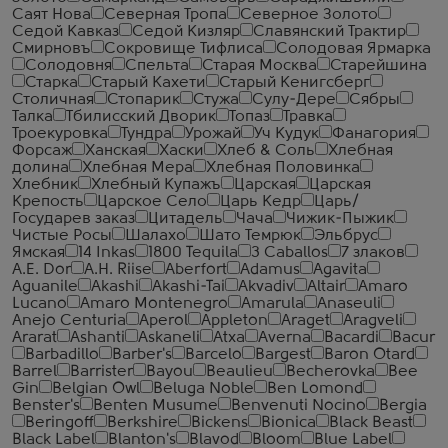
Саят Нова
Северная Тропа
Северное Золото
Седой Кавказ
Седой Кизляр
Славянский Трактир
Смирновъ
Сокровище Тифлиса
Солодовая Ярмарка
Солодовня
Спельта
Старая Москва
Старейшина
Старка
Старый Кахети
Старый Кенигсберг
Столичная
Стопарик
Стужа
Сулу-Дере
Сябры
Талка
Тбилисский Дворик
Топаз
Травка
Троекуровка
Тундра
Урожай
Уч Кудук
Фанагория
Форсаж
Ханская
Хаски
Хлеб & Соль
Хлебная
долина
Хлебная Мера
Хлебная Половинка
Хлебник
Хлебный Купажъ
Царская
Царская
Крепость
Царское Село
Царь Кедр
Царь/
Государев заказ
Цитадель
Чача
Чижик-Пыжик
Чистые Росы
Шалахо
Шато Темрюк
Эльбрус
Ямская
14 Inkas
1800 Tequila
3 Caballos
7 злаков
A.E. Dor
A.H. Riise
Aberfort
Adamus
Agavita
Aguanile
Akashi
Akashi-Tai
Akvadiv
Altair
Amaro
Lucano
Amaro Montenegro
Amarula
Anaseuli
Anejo Centuria
Aperol
Appleton
Araget
Aragveli
Ararat
Ashanti
Askaneli
Atxa
Averna
Bacardi
Bacur
Barbadillo
Barber's
Barcelo
Bargest
Baron Otard
Barrel
Barrister
Bayou
Beaulieu
Becherovka
Bee
Gin
Belgian Owl
Beluga Noble
Ben Lomond
Benster's
Benten Musume
Benvenuti Nocino
Bergia
Beringoff
Berkshire
Bickens
Bionica
Black Beast
Black Label
Blanton's
Blavod
Bloom
Blue Label