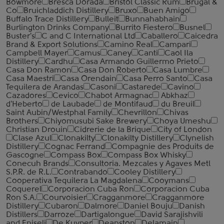
Bowmore
Bresca Dorada
Bristol Classic Rum
Brugal &
Co
Bruichladdich Distillery
Bruxo
Buen Amigo
Buffalo Trace Distillery
Bulleit
Bunnahabhain
Burlington Drinks Company
Burrito Fiestero
Busnel
Buster's
C and C International Ltd
Caballero
Caicedra
Brand & Export Solutions
Camino Real
Campari
Campbell Mayer
Camus
Caney
Canti
Caol Ila
Distillery
Cardhu
Casa Armando Guillermo Prieto
Casa Don Ramon
Casa Don Roberto
Casa Lumbre
Casa Maestri
Casa Orendain
Casa Perro Santo
Casa
Tequilera de Arandas
Casoni
Castarede
Cavino
Cazadores
Cevico
Chabot Armagnac
Abkhaz
d'Heberto
de Laubade
de Montifaud
du Breuil
Saint Aubin/Westphal Family
Chevrillon
Chivas
Brothers
Chiyomusubi Sake Brewery
Choya Umeshu
Christian Drouin
Cidrerie de la Brique
City of London
Clase Azul
Clonakilty
Clonakilty Distillery
Clynelish
Distillery
Cognac Ferrand
Compagnie des Produits de
Gascogne
Compass Box
Compass Box Whisky
Conecuh Brands
Consultoria. Mezcales y Agaves Metl
S.P.R. de R.L.
Contrabando
Cooley Distillery
Cooperativa Tequilera La Magdalena
Cooymans
Coquerel
Corporacion Cuba Ron
Corporacion Cuba
Ron S.A.
Courvoisier
Cragganmore
Cragganmore
Distillery
Cubaron
Dalmore
Daniel Bouju
Danish
Distillers
Darroze
Dartigalongue
David Sarajishvili
and Eniseli
De Kuyper
Deanston
Delamain