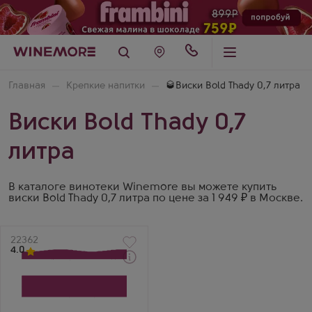
Главная
Крепкие напитки
🥃Виски Bold Thady 0,7 литра
Виски Bold Thady 0,7
литра
В каталоге винотеки Winemore вы можете купить
виски Bold Thady 0,7 литра по цене за 1 949 ₽ в Москве.
Артикул
22362
4.0
Виски
Болд Тэди
Производитель
West Cork