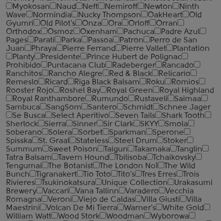
Myokosan
Naud
Neft
Nemiroff
Newton
Ninth
Wave
Normindia
Nucky Thompson
OakHeart
Old
Gyumri
Old Pilot's
Onza
Ora
Orloff
Orran
Orthodox
Osmoz
Oxenham
Pachuca
Padre Azul
Pages
Parati
Parka
Passoa
Patron
Perro de San
Juan
Phraya
Pierre Ferrand
Pierre Vallet
Plantation
Planty
Presidente
Prince Hubert de Polignac
Prohibido
Puntacana Club
Radeberger
Rancado
Ranchitos
Rancho Alegre
Red & Black
Relicario
Remeslo
Ricard
Riga Black Balsam
Roku
Romios
Rooster Rojo
Roshel Bay
Royal Green
Royal Highland
Royal Ranthambore
Rumundo
Rustaveli
Saimaa
Sambuca
SangSom
Santero
Schmidt
Schnee Jager
Se Busca
Select Aperitivo
Seven Tails
Shark Tooth
Sherlock
Sierra
Sinner
Sir Clark
SKYY
Smola
Soberano
Solera
Sorbet
Sparkman
Sperone
Spisska
St. Graal
Stateless
Steel Drum
Stoker
Summum
Sweet Poison
Taigun
Takamaka
Tanglin
Tatra Balsam
Tavern Hound
Tbilisoba
Tchaikovsky
Tengumai
The Botanist
The London №1
The Wild
Bunch
Tigranakert
Tio Toto
Tito's
Tres Erres
Trois
Rivieres
Tsukinokatsura
Unique Collection
Urakasumi
Brewery
Vaccari
Vana Tallinn
Varadero
Vecchia
Romagna
Veroni
Viejo de Caldas
Villa Giusti
Villa
Maestrini
Volcan De Mi Tierra
Warner's
White Gold
William Watt
Wood Stork
Woodman
Wyborowa