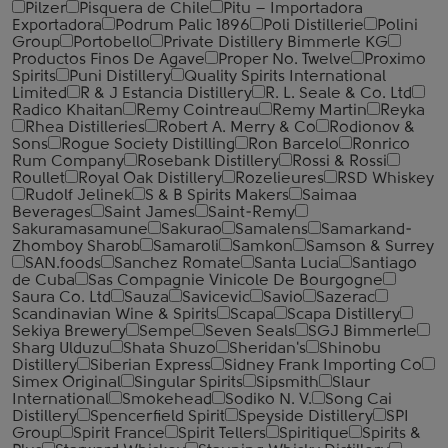
Pilzer
Pisquera de Chile
Pitu – Importadora
Exportadora
Podrum Palic 1896
Poli Distillerie
Polini
Group
Portobello
Private Distillery Bimmerle KG
Productos Finos De Agave
Proper No. Twelve
Proximo
Spirits
Puni Distillery
Quality Spirits International
Limited
R & J Estancia Distillery
R. L. Seale & Co. Ltd
Radico Khaitan
Remy Cointreau
Remy Martin
Reyka
Rhea Distilleries
Robert A. Merry & Co
Rodionov &
Sons
Rogue Society Distilling
Ron Barcelo
Ronrico
Rum Company
Rosebank Distillery
Rossi & Rossi
Roullet
Royal Oak Distillery
Rozelieures
RSD Whiskey
Rudolf Jelinek
S & B Spirits Makers
Saimaa
Beverages
Saint James
Saint-Remy
Sakuramasamune
Sakurao
Samalens
Samarkand-
Zhomboy Sharob
Samaroli
Samkon
Samson & Surrey
SAN.foods
Sanchez Romate
Santa Lucia
Santiago
de Cuba
Sas Compagnie Vinicole De Bourgogne
Saura Co. Ltd
Sauza
Savicevic
Savio
Sazerac
Scandinavian Wine & Spirits
Scapa
Scapa Distillery
Sekiya Brewery
Sempe
Seven Seals
SGJ Bimmerle
Sharg Ulduzu
Shata Shuzo
Sheridan's
Shinobu
Distillery
Siberian Express
Sidney Frank Importing Co
Simex Original
Singular Spirits
Sipsmith
Slaur
International
Smokehead
Sodiko N. V.
Song Cai
Distillery
Spencerfield Spirit
Speyside Distillery
SPI
Group
Spirit France
Spirit Tellers
Spiritique
Spirits &