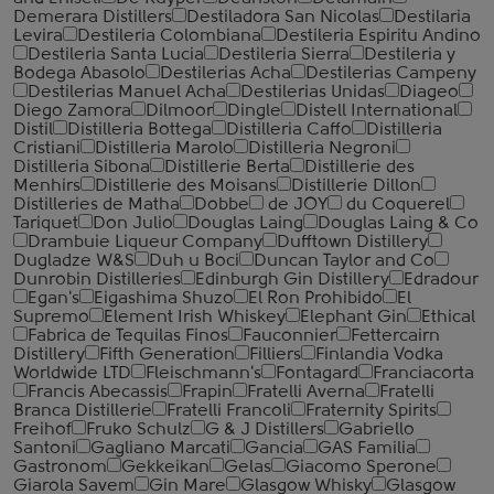
Demerara Distillers
Destiladora San Nicolas
Destilaria
Levira
Destileria Colombiana
Destileria Espiritu Andino
Destileria Santa Lucia
Destileria Sierra
Destileria y
Bodega Abasolo
Destilerias Acha
Destilerias Campeny
Destilerias Manuel Acha
Destilerias Unidas
Diageo
Diego Zamora
Dilmoor
Dingle
Distell International
Distil
Distilleria Bottega
Distilleria Caffo
Distilleria
Cristiani
Distilleria Marolo
Distilleria Negroni
Distilleria Sibona
Distillerie Berta
Distillerie des
Menhirs
Distillerie des Moisans
Distillerie Dillon
Distilleries de Matha
Dobbe
de JOY
du Coquerel
Tariquet
Don Julio
Douglas Laing
Douglas Laing & Co
Drambuie Liqueur Company
Dufftown Distillery
Dugladze W&S
Duh u Boci
Duncan Taylor and Co
Dunrobin Distilleries
Edinburgh Gin Distillery
Edradour
Egan's
Eigashima Shuzo
El Ron Prohibido
El
Supremo
Element Irish Whiskey
Elephant Gin
Ethical
Fabrica de Tequilas Finos
Fauconnier
Fettercairn
Distillery
Fifth Generation
Filliers
Finlandia Vodka
Worldwide LTD
Fleischmann's
Fontagard
Franciacorta
Francis Abecassis
Frapin
Fratelli Averna
Fratelli
Branca Distillerie
Fratelli ‎Francoli
Fraternity Spirits
Freihof
Fruko Schulz
G & J Distillers
Gabriello
Santoni
Gagliano Marcati
Gancia
GAS Familia
Gastronom
Gekkeikan
Gelas
Giacomo Sperone
Giarola Savem
Gin Mare
Glasgow Whisky
Glasgow