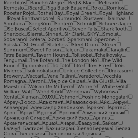
Ranchitos
Rancho Alegre
Red & Black
Relicario
Remeslo
Ricard
Riga Black Balsam
Roku
Romios
Rooster Rojo
Roshel Bay
Royal Green
Royal Highland
Royal Ranthambore
Rumundo
Rustaveli
Saimaa
Sambuca
SangSom
Santero
Schmidt
Schnee Jager
Se Busca
Select Aperitivo
Seven Tails
Shark Tooth
Sherlock
Sierra
Sinner
Sir Clark
SKYY
Smola
Soberano
Solera
Sorbet
Sparkman
Sperone
Spisska
St. Graal
Stateless
Steel Drum
Stoker
Summum
Sweet Poison
Taigun
Takamaka
Tanglin
Tatra Balsam
Tavern Hound
Tbilisoba
Tchaikovsky
Tengumai
The Botanist
The London №1
The Wild
Bunch
Tigranakert
Tio Toto
Tito's
Tres Erres
Trois
Rivieres
Tsukinokatsura
Unique Collection
Urakasumi
Brewery
Vaccari
Vana Tallinn
Varadero
Vecchia
Romagna
Veroni
Viejo de Caldas
Villa Giusti
Villa
Maestrini
Volcan De Mi Tierra
Warner's
White Gold
William Watt
Wood Stork
Woodman
Wyborowa
Xenta
Xiaman
XUXU
Yehmon
Yoshino Monogatari
Абрау-Дюрсо
Адъютант
Айвазовский
Айк
Айрум
Алаверди
Александр Хлебников
Аракел
Аратес
Араш
Аргус
Ардели
Арктика
Армянский коньяк
Армянский Символ
Армянский Узор
Арпинэ
Архангельская
Арцах
Ачара
Баадури
Байкал
Балчуг
Бастион
Бахчисарай
Белая Березка
Белая
Сова
Беленькая
Беловежская Ледяная