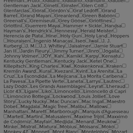
Freeman
Fruto
Gallant
Galliano
Gambini
Gautier
Gentleman Jack
Gineti
Ginster
Glen Colt
Glenfarclas
Goral
Gordon's
Graf Ledoff
Grand
Barrel
Grand Mayan
Greanlend
Green Baboon
Greenall's
Gremiseuli
Grey Goose
Griottines
Griottini
Guerrero Maya
Hammer + Sickle
Handsa
Hayman's
Hendrick's
Hennessy
Herald Meister
Herencia de Plata
Hine
Holy Gun
Holy Land
Hoppers
Houraisen
Ingenio Manacas
Iseo
Iwai
J. J.
Kurberg
J. M.
J.J. Whitley
Jaisalmer
Jamie Stuart
Jan II
Jardin Fleury
Jimmy Turner
Jinro
Jogaila
Johnny Volmer
JOY
Kah
Kamiki
Karpy
Kensatu
Kentucky Gentleman
Kentucky Jack
Ketel One
Killepitsch
King Charles
Kiwi
Koskenkorva
Kraken
Kremlin Award
Kurai
Kvezani
Kvint
La Arenita
La
Cruz
La Escondida
La Mejicana
La Morita Caribena
La Pavesa
La Pipette Verte
Laneta
Larrys
Lautrec
Lazy Dodo
Les Grands Assemblages
Leyrat
Lheraud
Licor 43
Ligare
Liko
Limoncello
Limoncello di Capri
Limoncino Bottega
Lockwood
Louis Jolliet
Love
Story
Lucky Nucky
Mac Duncan
Mac Ingal
Maestro
Dobel
Magdala
Magic Tree
Malibu
Mallows
Manhattan
Marett
Marlborough
Marquis d'Aguesseau
Martell
Martini
Matusalem
Maxime Trijol
Maxximo
de Codorniz
Mayfair
Medjida
Menard
Meukow
Minke
Mistral
Mixtura
Mobius
Moisans
Moko
Monkey 47
Monnet
Mont Blanc
Montelobos
Mozart