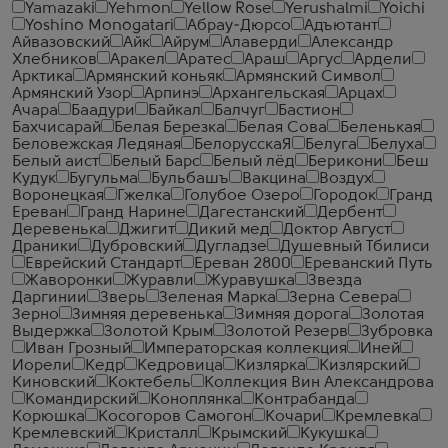
Yamazaki
Yehmon
Yellow Rose
Yerushalmi
Yoichi
Yoshino Monogatari
Абрау-Дюрсо
Адъютант
Айвазовский
Айк
Айрум
Алаверди
Александр
Хлебников
Аракел
Аратес
Араш
Аргус
Ардели
Арктика
Армянский коньяк
Армянский Символ
Армянский Узор
Арпинэ
Архангельская
Арцах
Ачара
Баадури
Байкал
Балчуг
Бастион
Бахчисарай
Белая Березка
Белая Сова
Беленькая
Беловежская Ледяная
БелорусскаЯ
Белуга
Белуха
Белый аист
Белый Барс
Белый лёд
Берикони
Беш
Кудук
Бугульма
Бульбашъ
Вакцина
Воздух
Воронецкая
Гжелка
Голубое Озеро
Городок
Гранд
Ереван
Гранд Нарине
Дагестанский
Дербент
Деревенька
Джигит
Дикий мед
Доктор Август
Драники
Дубровский
Дугладзе
Душевный Тбилиси
Еврейский Стандарт
Ереван 2800
Ереванский Путь
Жаворонки
Журавли
Журавушка
Звезда
Даргинии
Зверь
Зеленая Марка
Зерна Севера
Зерно
Зимняя деревенька
Зимняя дорога
Золотая
Выдержка
Золотой Крым
Золотой Резерв
Зубровка
Иван Грозный
Императорская коллекция
Иней
Иорели
Кедр
Кедровица
Кизлярка
Кизлярский
Киновский
Коктебель
Коллекция Вин Александрова
Командирский
Коноплянка
Контрабанда
Корюшка
Косогоров Самогон
Кочари
Кремлевка
Кремлевский
Кристалл
Крымский
Кукушка