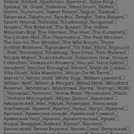
Solera
Sorbet
Sparkman
Sperone
Spice King
Spisska
St. Graal
Stateless
Steel Drum
Stoker
Storm
Summum
Sweet Poison
Taigun
Taisteal
Takamaka
Taketsuru
Tamdhu
Tanglin
Tatra Balsam
Tavern Hound
Tbilisoba
Tchaikovsky
Tengumai
Tenjaku
The Botanist
The Busker
The Galtee
Mountain Boy
The Glenlee
The Hive
The Kurayoshi
The London №1
The Observatory
The Peat Monster
The San-In
The Whistler
The Wild Bunch
Three
Scottish Brothers
Tigranakert
Tio Toto
Tito's
Togouchi
Toki
Tomintoul
Torabhaig
Tres Erres
Trois Rivieres
Trouble Maker
Tsukinokatsura
Tullamore Dew
Unique
Collection
Urakasumi Brewery
Vaccari
Vana Tallinn
Varadero
Vecchia Romagna
Veroni
Viejo de Caldas
Villa Giusti
Villa Maestrini
Volcan De Mi Tierra
Warner's
White Gold
White Stag
William Lawson's
William Watt
Wilson & Morgan
Wood Stork
Woodford
Reserve
Woodman
Wyborowa
Xenta
Xiaman
XUXU
Yamazaki
Yehmon
Yellow Rose
Yerushalmi
Yoichi
Yoshino Monogatari
Абрау-Дюрсо
Адъютант
Айвазовский
Айк
Айрум
Алаверди
Александр
Хлебников
Аракел
Аратес
Араш
Аргус
Ардели
Арктика
Армянский коньяк
Армянский Символ
Армянский Узор
Арпинэ
Архангельская
Арцах
Ачара
Баадури
Байкал
Балчуг
Бастион
Бахчисарай
Белая Березка
Белая Сова
Беленькая