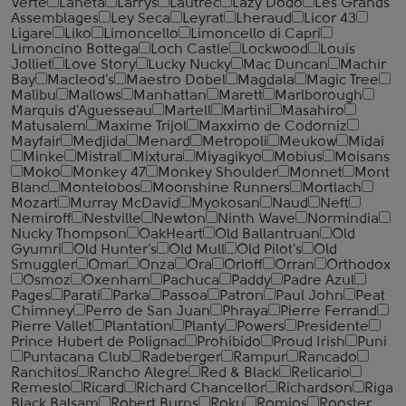
Verte
Laneta
Larrys
Lautrec
Lazy Dodo
Les Grands
Assemblages
Ley Seca
Leyrat
Lheraud
Licor 43
Ligare
Liko
Limoncello
Limoncello di Capri
Limoncino Bottega
Loch Castle
Lockwood
Louis
Jolliet
Love Story
Lucky Nucky
Mac Duncan
Machir
Bay
Macleod's
Maestro Dobel
Magdala
Magic Tree
Malibu
Mallows
Manhattan
Marett
Marlborough
Marquis d'Aguesseau
Martell
Martini
Masahiro
Matusalem
Maxime Trijol
Maxximo de Codorniz
Mayfair
Medjida
Menard
Metropoli
Meukow
Midai
Minke
Mistral
Mixtura
Miyagikyo
Mobius
Moisans
Moko
Monkey 47
Monkey Shoulder
Monnet
Mont
Blanc
Montelobos
Moonshine Runners
Mortlach
Mozart
Murray McDavid
Myokosan
Naud
Neft
Nemiroff
Nestville
Newton
Ninth Wave
Normindia
Nucky Thompson
OakHeart
Old Ballantruan
Old
Gyumri
Old Hunter's
Old Mull
Old Pilot's
Old
Smuggler
Omar
Onza
Ora
Orloff
Orran
Orthodox
Osmoz
Oxenham
Pachuca
Paddy
Padre Azul
Pages
Parati
Parka
Passoa
Patron
Paul John
Peat
Chimney
Perro de San Juan
Phraya
Pierre Ferrand
Pierre Vallet
Plantation
Planty
Powers
Presidente
Prince Hubert de Polignac
Prohibido
Proud Irish
Puni
Puntacana Club
Radeberger
Rampur
Rancado
Ranchitos
Rancho Alegre
Red & Black
Relicario
Remeslo
Ricard
Richard Chancellor
Richardson
Riga
Black Balsam
Robert Burns
Roku
Romios
Rooster