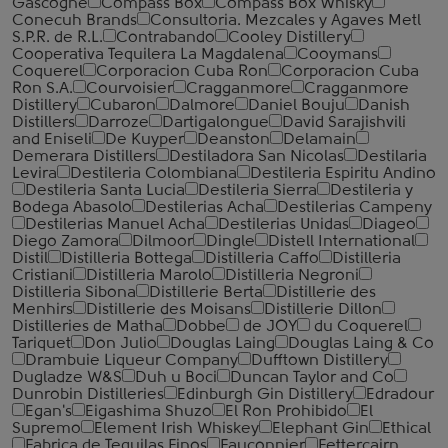
Gascogne
Compass Box
Compass Box Whisky
Conecuh Brands
Consultoria. Mezcales y Agaves Metl
S.P.R. de R.L.
Contrabando
Cooley Distillery
Cooperativa Tequilera La Magdalena
Cooymans
Coquerel
Corporacion Cuba Ron
Corporacion Cuba
Ron S.A.
Courvoisier
Cragganmore
Cragganmore
Distillery
Cubaron
Dalmore
Daniel Bouju
Danish
Distillers
Darroze
Dartigalongue
David Sarajishvili
and Eniseli
De Kuyper
Deanston
Delamain
Demerara Distillers
Destiladora San Nicolas
Destilaria
Levira
Destileria Colombiana
Destileria Espiritu Andino
Destileria Santa Lucia
Destileria Sierra
Destileria y
Bodega Abasolo
Destilerias Acha
Destilerias Campeny
Destilerias Manuel Acha
Destilerias Unidas
Diageo
Diego Zamora
Dilmoor
Dingle
Distell International
Distil
Distilleria Bottega
Distilleria Caffo
Distilleria
Cristiani
Distilleria Marolo
Distilleria Negroni
Distilleria Sibona
Distillerie Berta
Distillerie des
Menhirs
Distillerie des Moisans
Distillerie Dillon
Distilleries de Matha
Dobbe
de JOY
du Coquerel
Tariquet
Don Julio
Douglas Laing
Douglas Laing & Co
Drambuie Liqueur Company
Dufftown Distillery
Dugladze W&S
Duh u Boci
Duncan Taylor and Co
Dunrobin Distilleries
Edinburgh Gin Distillery
Edradour
Egan's
Eigashima Shuzo
El Ron Prohibido
El
Supremo
Element Irish Whiskey
Elephant Gin
Ethical
Fabrica de Tequilas Finos
Fauconnier
Fettercairn