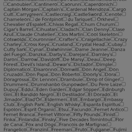
Canoubier
Cantinero
Caorunn
Caperdonich
Captain Morgan
Captain's
Cardenal Mendoza
Cargo
Cult
Carrygreen
Castlecraig
CastleSword
Cenote
Chameleon
de Fontpinot
du Tariquet
Orkhevi
Chevalier d'Espalet
Chivas Regal
Chum Churum
Cigar's Barrel
Cihuatan
Cladach
Clan Denny
Clase
Azul
Claude Chatelier
Clos Martin
Cool Skeleton
Cotswolds
Couronnier
Crafter's
Craigellachie
Crazy
Charley
Cross Keys
Cruxland
Crystal Head
Cubay
Cutty Sark
Cynar
Dalwhinnie
Dame Jeanne
Danza
del Fuego
Danzka
Darby's
Darejani
Darnley's
Daron
Darrow
Davidoff
De Marsy
Deau
Deep
Forest
Devil's Island
Dewar's
Dictador
Dimple
Diplomatico
Disaronno
Domwill
Don Angel
Don
Cruzado
Don Papa
Don Roberto
Doorly's
Dora
Doragrossa
Dr. Lennon
Drambuie
Drop of Ginger
Drummers
Drumshanbo Gunpowder
Du Pere Laize
Dupuy
Eddu
Eden Garden
Edgar Sopper
Edinburgh
Gin
El Bandido Negro
El Destilador
El Dorado
El
Jimador
Elad'Or
Eldermen
Elit
Embargo
Embassy
Club
English Park
English Whisky
Espanta Espiritus
Espolon
Esprit Organic
Etsu
Facundo
Fernet Antico
Fernet Branca
Fernet Vittone
Fifty Pounds
Finist
Finka
Finlandia
Finsky
Five Decades Tomintoul
Flor
de Cana
Fox and Dogs
Francois de Martignac
Frangelico
Franzini
Freeman
Fruto
Fujigane
Fujimi