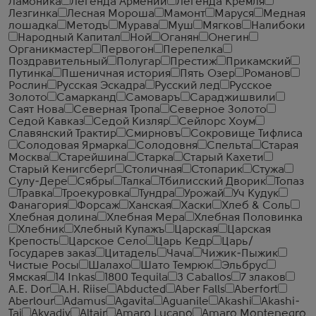
Ламоника
Легенда Армении
Легенда Кремля
Лезгинка
Лесная Мороша
Мамонт
Маруся
Медная
лошадка
Методъ
Мурава
Муш
Мягков
Налибоки
Народный Капитал
Ной
Оганян
Онегин
Органикмастер
Первогон
Перепелка
Поздравительный
Полугар
Престиж
Прикамский
Путинка
Пшеничная история
Пять Озер
Романов
Рослин
Русская Эскадра
Русский лед
Русское
Золото
Самарканд
Самоваръ
Сараджишвили
Саят Нова
Северная Тропа
Северное Золото
Седой Кавказ
Седой Кизляр
Сейлорс Хоум
Славянский Трактир
Смирновъ
Сокровище Тифлиса
Солодовая Ярмарка
Солодовня
Спельта
Старая
Москва
Старейшина
Старка
Старый Кахети
Старый Кенигсберг
Столичная
Стопарик
Стужа
Сулу-Дере
Сябры
Талка
Тбилисский Дворик
Топаз
Травка
Троекуровка
Тундра
Урожай
Уч Кудук
Фанагория
Форсаж
Ханская
Хаски
Хлеб & Соль
Хлебная долина
Хлебная Мера
Хлебная Половинка
Хлебник
Хлебный Купажъ
Царская
Царская
Крепость
Царское Село
Царь Кедр
Царь/
Государев заказ
Цитадель
Чача
Чижик-Пыжик
Чистые Росы
Шалахо
Шато Темрюк
Эльбрус
Ямская
14 Inkas
1800 Tequila
3 Caballos
7 злаков
A.E. Dor
A.H. Riise
Abducted
Aber Falls
Aberfort
Aberlour
Adamus
Agavita
Aguanile
Akashi
Akashi-
Tai
Akvadiv
Altair
Amaro Lucano
Amaro Montenegro