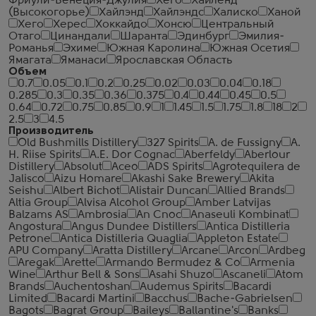
Фриули-Венеция-Джулия
Хёго
Хайленд
(Высокогорье)
Хайлэнд
Хайлэндс
Халиско
Ханой
Хего
Херес
Хоккайдо
Хонсю
Центральный
Отаго
Цинандали
Шаранта
Эдинбург
Эмилия-
Романья
Эхиме
Южная Каролина
Южная Осетия
Ямагата
Яманаси
Ярославская Область
Объем
0.7
0.05
0.1
0.2
0.25
0.02
0.03
0.04
0.18
0.285
0.3
0.35
0.36
0.375
0.4
0.44
0.45
0.5
0.64
0.72
0.75
0.85
0.9
1
1.45
1.5
1.75
1.8
18
2
2.5
3
4.5
Производитель
Old Bushmills Distillery
327 Spirits
A. de Fussigny
A.
H. Riise Spirits
A.E. Dor Cognac
Aberfeldy
Aberlour
Distillery
Absolut
Aceo
ADS Spirits
Agrotequilera de
Jalisco
Aizu Homare
Akashi Sake Brewery
Akita
Seishu
Albert Bichot
Alistair Duncan
Allied Brands
Altia Group
Alvisa Alcohol Group
Amber Latvijas
Balzams AS
Ambrosia
An Cnoc
Anaseuli Kombinat
Angostura
Angus Dundee Distillers
Antica Distilleria
Petrone
Antica Distilleria Quaglia
Appleton Estate
APU Company
Aratta Distillery
Arcane
Arcon
Ardbeg
Aregak
Arette
Armando Bermudez & Co
Armenia
Wine
Arthur Bell & Sons
Asahi Shuzo
Ascaneli
Atom
Brands
Auchentoshan
Audemus Spirits
Bacardi
Limited
Bacardi Martini
Bacchus
Bache-Gabrielsen
Bagots
Bagrat Group
Baileys
Ballantine's
Banks