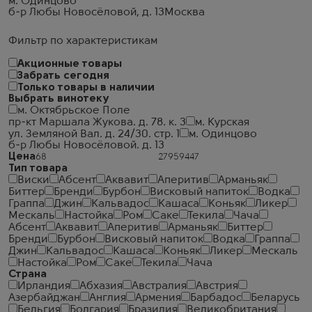
м. Одинцово
б-р Любы Новосёловой, д. 13
Москва
Фильтр по характеристикам
Акционные товары
Забрать сегодня
Только товары в наличии
Выбрать винотеку
м. Октябрьское Поле
пр-кт Маршала Жукова. д. 78. к. 3
м. Курская
ул. Земляной Вал. д. 24/30. стр. 1
м. Одинцово
б-р Любы Новосёловой. д. 13
Цена
Тип товара
Виски
Абсент
Аквавит
Аперитив
Арманьяк
Биттер
Бренди
Бурбон
Висковый напиток
Водка
Граппа
Джин
Кальвадос
Кашаса
Коньяк
Ликер
Мескаль
Настойка
Ром
Саке
Текила
Чача
Абсент
Аквавит
Аперитив
Арманьяк
Биттер
Бренди
Бурбон
Висковый напиток
Водка
Граппа
Джин
Кальвадос
Кашаса
Коньяк
Ликер
Мескаль
Настойка
Ром
Саке
Текила
Чача
Страна
Ирландия
Абхазия
Австралия
Австрия
Азербайджан
Англия
Армения
Барбадос
Беларусь
Бельгия
Болгария
Бразилия
Великобритания