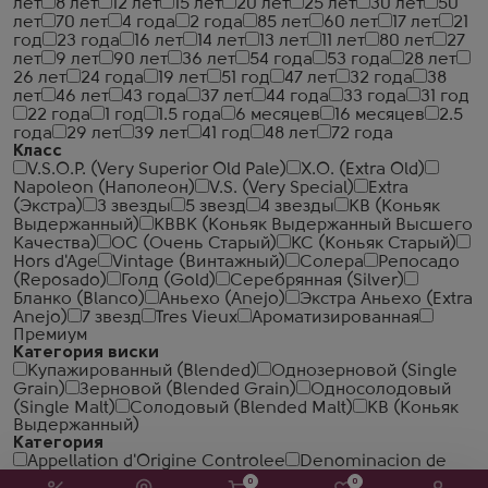
лет
8 лет
12 лет
15 лет
20 лет
25 лет
30 лет
50
лет
70 лет
4 года
2 года
85 лет
60 лет
17 лет
21
год
23 года
16 лет
14 лет
13 лет
11 лет
80 лет
27
лет
9 лет
90 лет
36 лет
54 года
53 года
28 лет
26 лет
24 года
19 лет
51 год
47 лет
32 года
38
лет
46 лет
43 года
37 лет
44 года
33 года
31 год
22 года
1 год
1.5 года
6 месяцев
16 месяцев
2.5
года
29 лет
39 лет
41 год
48 лет
72 года
Класс
V.S.O.P. (Very Superior Old Pale)
X.O. (Extra Old)
Napoleon (Наполеон)
V.S. (Very Special)
Extra
(Экстра)
3 звезды
5 звезд
4 звезды
КВ (Коньяк
Выдержанный)
КВВК (Коньяк Выдержанный Высшего
Качества)
ОС (Очень Старый)
КС (Коньяк Старый)
Hors d'Age
Vintage (Винтажный)
Солера
Репосадо
(Reposado)
Голд (Gold)
Серебрянная (Silver)
Бланко (Blanco)
Аньехо (Anejo)
Экстра Аньехо (Extra
Anejo)
7 звезд
Tres Vieux
Ароматизированная
Премиум
Категория виски
Купажированный (Blended)
Однозерновой (Single
Grain)
Зерновой (Blended Grain)
Односолодовый
(Single Malt)
Солодовый (Blended Malt)
КВ (Коньяк
Выдержанный)
Категория
Appellation d'Origine Controlee
Denominacion de
Origen
0
0