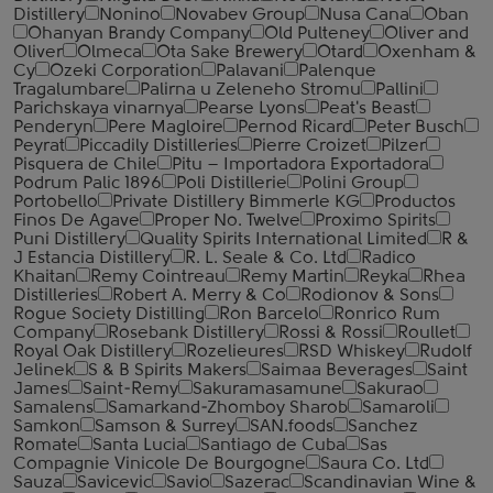
Distillery
Nonino
Novabev Group
Nusa Cana
Oban
Ohanyan Brandy Company
Old Pulteney
Oliver and
Oliver
Olmeca
Ota Sake Brewery
Otard
Oxenham &
Cy
Ozeki Corporation
Palavani
Palenque
Tragalumbare
Palirna u Zeleneho Stromu
Pallini
Parichskaya vinarnya
Pearse Lyons
Peat's Beast
Penderyn
Pere Magloire
Pernod Ricard
Peter Busch
Peyrat
Piccadily Distilleries
Pierre Croizet
Pilzer
Pisquera de Chile
Pitu – Importadora Exportadora
Podrum Palic 1896
Poli Distillerie
Polini Group
Portobello
Private Distillery Bimmerle KG
Productos
Finos De Agave
Proper No. Twelve
Proximo Spirits
Puni Distillery
Quality Spirits International Limited
R &
J Estancia Distillery
R. L. Seale & Co. Ltd
Radico
Khaitan
Remy Cointreau
Remy Martin
Reyka
Rhea
Distilleries
Robert A. Merry & Co
Rodionov & Sons
Rogue Society Distilling
Ron Barcelo
Ronrico Rum
Company
Rosebank Distillery
Rossi & Rossi
Roullet
Royal Oak Distillery
Rozelieures
RSD Whiskey
Rudolf
Jelinek
S & B Spirits Makers
Saimaa Beverages
Saint
James
Saint-Remy
Sakuramasamune
Sakurao
Samalens
Samarkand-Zhomboy Sharob
Samaroli
Samkon
Samson & Surrey
SAN.foods
Sanchez
Romate
Santa Lucia
Santiago de Cuba
Sas
Compagnie Vinicole De Bourgogne
Saura Co. Ltd
Sauza
Savicevic
Savio
Sazerac
Scandinavian Wine &