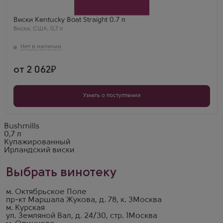
Регион
Кентукки
Выдержка
Виски Kentucky Boat Straight 0.7 л
3 года
Виски
,
США
,
0,7 л
Фёдор Кузнецов
Мне очень нравится этот купажированный виски.
Он идеально сбалансирован, и каждый глоток
приносит непередаваемое удовольствие. Это
действительно виски, которое стоит попробовать.
от 2 062
Узнать о поступлении
Bushmills
0,7 л
Купажированный
Ирландский виски
Выбрать винотеку
м. Октябрьское Поле
пр-кт Маршала Жукова, д. 78, к. 3
Москва
м. Курская
ул. Земляной Вал, д. 24/30, стр. 1
Москва