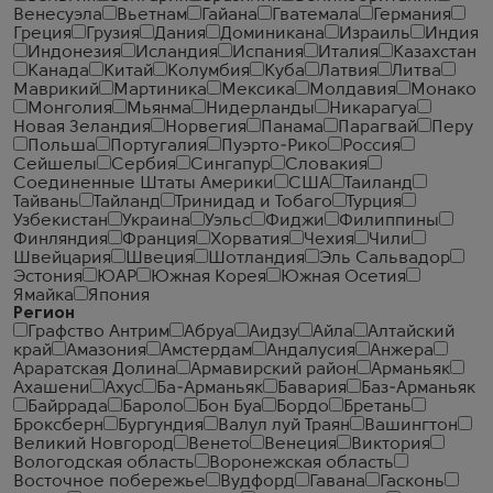
Венесуэла
Вьетнам
Гайана
Гватемала
Германия
Греция
Грузия
Дания
Доминикана
Израиль
Индия
Индонезия
Исландия
Испания
Италия
Казахстан
Канада
Китай
Колумбия
Куба
Латвия
Литва
Маврикий
Мартиника
Мексика
Молдавия
Монако
Монголия
Мьянма
Нидерланды
Никарагуа
Новая Зеландия
Норвегия
Панама
Парагвай
Перу
Польша
Португалия
Пуэрто-Рико
Россия
Сейшелы
Сербия
Сингапур
Словакия
Соединенные Штаты Америки
США
Таиланд
Тайвань
Тайланд
Тринидад и Тобаго
Турция
Узбекистан
Украина
Уэльс
Фиджи
Филиппины
Финляндия
Франция
Хорватия
Чехия
Чили
Швейцария
Швеция
Шотландия
Эль Сальвадор
Эстония
ЮАР
Южная Корея
Южная Осетия
Ямайка
Япония
Регион
Графство Антрим
Абруа
Аидзу
Айла
Алтайский
край
Амазония
Амстердам
Андалусия
Анжера
Араратская Долина
Армавирский район
Арманьяк
Ахашени
Ахус
Ба-Арманьяк
Бавария
Баз-Арманьяк
Байррада
Бароло
Бон Буа
Бордо
Бретань
Броксберн
Бургундия
Валул луй Траян
Вашингтон
Великий Новгород
Венето
Венеция
Виктория
Вологодская область
Воронежская область
Восточное побережье
Вудфорд
Гавана
Гасконь