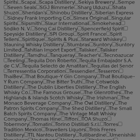
Spirits
Scapa
Scapa Distillery
Sekiya Brewery
Sempe
Seven Seals
SGJ Bimmerle
Sharg Ulduzu
Shata
Shuzo
Sheridan's
Shinobu Distillery
Siberian Express
Sidney Frank Importing Co
Simex Original
Singular
Spirits
Sipsmith
Slaur International
Smokehead
Sodiko N. V.
Song Cai Distillery
Spencerfield Spirit
Speyside Distillery
SPI Group
Spirit France
Spirit
Tellers
Spiritique
Spirits & Plus
Starward Whiskey
Stauning Whisky Distillery
Stumbras
Suntory
Suntory
Limited
Tahitian Import Export
Talisker
Talisker
Distillery
Tamdhu
Tanqueray
Teacher's
Tecnoazucar
Teeling
Tequila Don Roberto
Tequila Embajador S.A.
de C.V
Tequila Selecto de Amatitan
Tequilas del Senor
Terressentia Corporation
Tessendier
Tesseron
ThaiBev
That Boutique-Y Gin Company
That Boutique-
Y Rum Company
The Bitter Truth
The Cotswolds
Distillery
The Dublin Liberties Distillery
The English
Whisky Co.
The Famous Grouse
The Glenrothes
The
Highlands & Islands Scotch Whisky
The Irishman
The
Monaco Beverage Company
The Owl Distillery
The
Patron Spirits Company
The Shed Distillery
The Small
Batch Spirits Company
The Vintage Malt Whisky
Company
Thomas Hine
Tiffon
TOA Shuzo
Tobermory
Tomatin
Torino Distillati S.r.l.
Torres
Tradition Mexico
Travellers Liquors
Trois Freres
Distillery
TTL Nantou Distillery
Tullibardine
Umenishiki