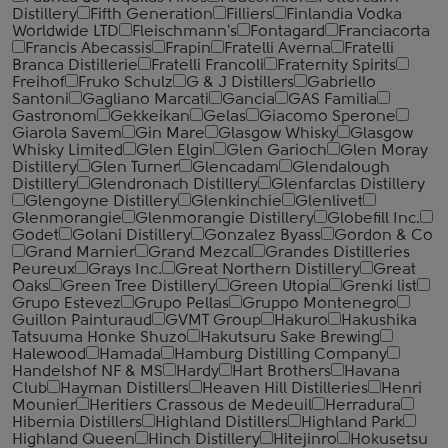
Distillery
Fifth Generation
Filliers
Finlandia Vodka
Worldwide LTD
Fleischmann's
Fontagard
Franciacorta
Francis Abecassis
Frapin
Fratelli Averna
Fratelli
Branca Distillerie
Fratelli ‎Francoli
Fraternity Spirits
Freihof
Fruko Schulz
G & J Distillers
Gabriello
Santoni
Gagliano Marcati
Gancia
GAS Familia
Gastronom
Gekkeikan
Gelas
Giacomo Sperone
Giarola Savem
Gin Mare
Glasgow Whisky
Glasgow
Whisky Limited
Glen Elgin
Glen Garioch
Glen Moray
Distillery
Glen Turner
Glencadam
Glendalough
Distillery
Glendronach Distillery
Glenfarclas Distillery
Glengoyne Distillery
Glenkinchie
Glenlivet
Glenmorangie
Glenmorangie Distillery
Globefill Inc.
Godet
Golani Distillery
Gonzalez Byass
Gordon & Co
Grand Marnier
Grand Mezcal
Grandes Distilleries
Peureux
Grays Inc.
Great Northern Distillery
Great
Oaks
Green Tree Distillery
Green Utopia
Grenki list
Grupo Estevez
Grupo Pellas
Gruppo Montenegro
Guillon Painturaud
GVMT Group
Hakuro
Hakushika
Tatsuuma Honke Shuzo
Hakutsuru Sake Brewing
Halewood
Hamada
Hamburg Distilling Company
Handelshof NF & MS
Hardy
Hart Brothers
Havana
Club
Hayman Distillers
Heaven Hill Distilleries
Henri
Mounier
Heritiers Crassous de Medeuil
Herradura
Hibernia Distillers
Highland Distillers
Highland Park
Highland Queen
Hinch Distillery
Hitejinro
Hokusetsu