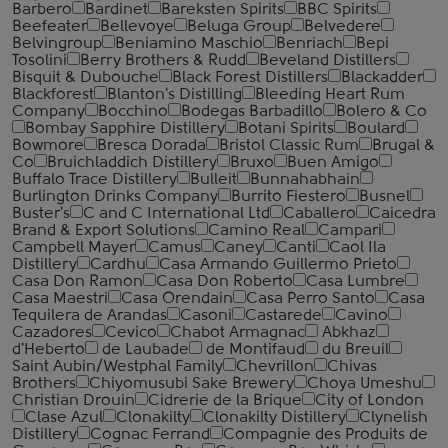
Barbero
Bardinet
Bareksten Spirits
BBC Spirits
Beefeater
Bellevoye
Beluga Group
Belvedere
Belvingroup
Beniamino Maschio
Benriach
Bepi
Tosolini
Berry Brothers & Rudd
Beveland Distillers
Bisquit & Dubouche
Black Forest Distillers
Blackadder
Blackforest
Blanton's Distilling
Bleeding Heart Rum
Company
Bocchino
Bodegas Barbadillo
Bolero & Co
Bombay Sapphire Distillery
Botani Spirits
Boulard
Bowmore
Bresca Dorada
Bristol Classic Rum
Brugal &
Co
Bruichladdich Distillery
Bruxo
Buen Amigo
Buffalo Trace Distillery
Bulleit
Bunnahabhain
Burlington Drinks Company
Burrito Fiestero
Busnel
Buster's
C and C International Ltd
Caballero
Caicedra
Brand & Export Solutions
Camino Real
Campari
Campbell Mayer
Camus
Caney
Canti
Caol Ila
Distillery
Cardhu
Casa Armando Guillermo Prieto
Casa Don Ramon
Casa Don Roberto
Casa Lumbre
Casa Maestri
Casa Orendain
Casa Perro Santo
Casa
Tequilera de Arandas
Casoni
Castarede
Cavino
Cazadores
Cevico
Chabot Armagnac
Abkhaz
d'Heberto
de Laubade
de Montifaud
du Breuil
Saint Aubin/Westphal Family
Chevrillon
Chivas
Brothers
Chiyomusubi Sake Brewery
Choya Umeshu
Christian Drouin
Cidrerie de la Brique
City of London
Clase Azul
Clonakilty
Clonakilty Distillery
Clynelish
Distillery
Cognac Ferrand
Compagnie des Produits de