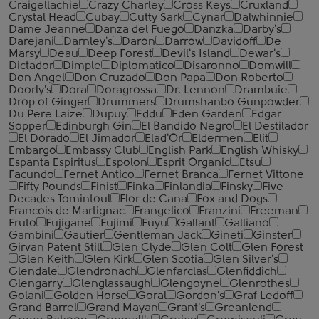
Craigellachie
Crazy Charley
Cross Keys
Cruxland
Crystal Head
Cubay
Cutty Sark
Cynar
Dalwhinnie
Dame Jeanne
Danza del Fuego
Danzka
Darby's
Darejani
Darnley's
Daron
Darrow
Davidoff
De
Marsy
Deau
Deep Forest
Devil's Island
Dewar's
Dictador
Dimple
Diplomatico
Disaronno
Domwill
Don Angel
Don Cruzado
Don Papa
Don Roberto
Doorly's
Dora
Doragrossa
Dr. Lennon
Drambuie
Drop of Ginger
Drummers
Drumshanbo Gunpowder
Du Pere Laize
Dupuy
Eddu
Eden Garden
Edgar
Sopper
Edinburgh Gin
El Bandido Negro
El Destilador
El Dorado
El Jimador
Elad'Or
Eldermen
Elit
Embargo
Embassy Club
English Park
English Whisky
Espanta Espiritus
Espolon
Esprit Organic
Etsu
Facundo
Fernet Antico
Fernet Branca
Fernet Vittone
Fifty Pounds
Finist
Finka
Finlandia
Finsky
Five
Decades Tomintoul
Flor de Cana
Fox and Dogs
Francois de Martignac
Frangelico
Franzini
Freeman
Fruto
Fujigane
Fujimi
Fuyu
Gallant
Galliano
Gambini
Gautier
Gentleman Jack
Gineti
Ginster
Girvan Patent Still
Glen Clyde
Glen Colt
Glen Forest
Glen Keith
Glen Kirk
Glen Scotia
Glen Silver's
Glendale
Glendronach
Glenfarclas
Glenfiddich
Glengarry
Glenglassaugh
Glengoyne
Glenrothes
Golani
Golden Horse
Goral
Gordon's
Graf Ledoff
Grand Barrel
Grand Mayan
Grant's
Greanlend