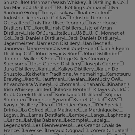
Shuzo
Hot Irishman/Walsh Whiskey
I.Distilling & Co
Ian Macleod Distillers
IBC Bottling Company
Illva
Saronno Group
Imayo Tsukasa
Inata Honten
Industria Licorera de Caldas
Industria Licorera
Quezalteca
Inis Tine Uisce Teoranta
Inver House
Distillers LTD
Ioreli
Irish Distillers
Isle of Arran
Distillery
Isle Of Jura
Italicus
J&B
J. G. Monnet et
Co
Jack Daniel's Distillery
Jack Daniels Distillery
Jagermeister
Jameson Distillery
Jan Becher
Janneau
Jean-Francois Guillouet-Huard
Jim B.Beam
Distilling Co
John Dewar & Sons
John Distilleries
Johnnie Walker & Sons
Jorge Salles Cuervo y
Sucesores
Jose Cuervo Distillery
Joseph Cartron
Jura Distillery
Kahlua
Kaikyo Distillery
Kaiun Doi
Shuzojo
Kakhetian Traditional Winemaking
Kamotsuru
Brewing
Kaori
Kauffman
Kavalan
Kentucky Owl
Khvanchkara Winery
Kilchoman
Kinahan's
Kinahan's
Irish Whiskey Limited
Kitaoka Honten
Kitaya Co. Ltd.
Knob Creek Distillery
Knockando Distillery
Kojima
Sohonten
Kumesen Syuzou
Kvareli Cellar
KWV
Kyoya Distillery
Kyro
L'Heritier-Guyot
l'Or Special
Drinks
La Cofradia
La Malinche
La Martiniquaise
Lagavulin
Lamas Destilaria
Lambay
Langs
Laphroaig
Larios
Latvijas Balzams
Lecompte
Ledaig
Legendario
Les Bienheureux
Les Grands Chais de
France
LeVecke
Lheraud Cognac
Licorera Cihuatan