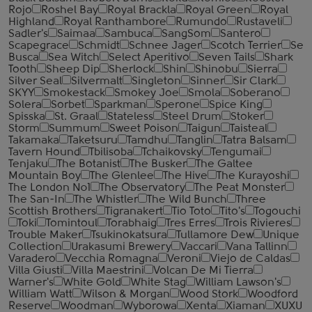
Rojo
Roshel Bay
Royal Brackla
Royal Green
Royal
Highland
Royal Ranthambore
Rumundo
Rustaveli
Sadler's
Saimaa
Sambuca
SangSom
Santero
Scapegrace
Schmidt
Schnee Jager
Scotch Terrier
Se
Busca
Sea Witch
Select Aperitivo
Seven Tails
Shark
Tooth
Sheep Dip
Sherlock
Shin
Shinobu
Sierra
Silver Seal
Silvermalt
Singleton
Sinner
Sir Clark
SKYY
Smokestack
Smokey Joe
Smola
Soberano
Solera
Sorbet
Sparkman
Sperone
Spice King
Spisska
St. Graal
Stateless
Steel Drum
Stoker
Storm
Summum
Sweet Poison
Taigun
Taisteal
Takamaka
Taketsuru
Tamdhu
Tanglin
Tatra Balsam
Tavern Hound
Tbilisoba
Tchaikovsky
Tengumai
Tenjaku
The Botanist
The Busker
The Galtee
Mountain Boy
The Glenlee
The Hive
The Kurayoshi
The London №1
The Observatory
The Peat Monster
The San-In
The Whistler
The Wild Bunch
Three
Scottish Brothers
Tigranakert
Tio Toto
Tito's
Togouchi
Toki
Tomintoul
Torabhaig
Tres Erres
Trois Rivieres
Trouble Maker
Tsukinokatsura
Tullamore Dew
Unique
Collection
Urakasumi Brewery
Vaccari
Vana Tallinn
Varadero
Vecchia Romagna
Veroni
Viejo de Caldas
Villa Giusti
Villa Maestrini
Volcan De Mi Tierra
Warner's
White Gold
White Stag
William Lawson's
William Watt
Wilson & Morgan
Wood Stork
Woodford
Reserve
Woodman
Wyborowa
Xenta
Xiaman
XUXU