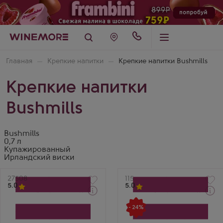
Главная
Крепкие напитки
Крепкие напитки Bushmills
Крепкие напитки
Bushmills
Bushmills
0,7 л
Купажированный
Ирландский виски
Артикул
27508
Артикул
115
5.0
5.0
Через 1-2 дня
Через 1-2 дня
Виски
Виски
- 24%
Бушмилс Ориджинал со
Бушмилс Ориджнл
стаканом в подарочной
Производитель