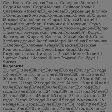
Саят Нова
Северная Тропа
Северное Золото
Седой Кавказ
Седой Кизляр
Сейлорс Хоум
Славянский Трактир
Смирновъ
Сокровище Тифлиса
Солодовая Ярмарка
Солодовня
Спельта
Старая
Москва
Старейшина
Старка
Старый Кахети
Старый Кенигсберг
Столичная
Стопарик
Стужа
Сулу-Дере
Сябры
Талка
Тбилисский Дворик
Топаз
Травка
Троекуровка
Тундра
Урожай
Уч Кудук
Фанагория
Форсаж
Ханская
Хаски
Хлеб & Соль
Хлебная долина
Хлебная Мера
Хлебная Половинка
Хлебник
Хлебный Купажъ
Царская
Царская
Крепость
Царское Село
Царь Кедр
Царь/
Государев заказ
Цитадель
Чача
Чижик-Пыжик
Чистые Росы
Шалахо
Шато Темрюк
Эльбрус
Ямская
Выдержка
5 лет
10 лет
18 лет
40 лет
35 лет
45 лет
3 года
6 лет
7 лет
8 лет
12 лет
15 лет
20 лет
25 лет
30 лет
50 лет
70 лет
4 года
2 года
85 лет
60 лет
17 лет
21 год
23 года
16 лет
14 лет
13 лет
11 лет
80 лет
27 лет
9 лет
90 лет
36 лет
54 года
53
года
28 лет
26 лет
24 года
19 лет
51 год
47 лет
32 года
38 лет
46 лет
43 года
37 лет
44 года
33
года
31 год
22 года
1 год
1.5 года
6 месяцев
16
месяцев
2.5 года
29 лет
39 лет
41 год
48 лет
72
года
18 лет
40 лет
35 лет
45 лет
3 года
6 лет
7