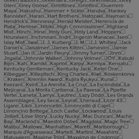
Green Baboon
Greenall's
Greign
Gremiseuli
Grey
Glen
Grey Goose
Griottines
Griottini
Guerrero
Maya
Hakushu
Hammer + Sickle
Handsa
Hankey
Bannister
Haran
Hart Brothers
Hatozaki
Hayman's
Hendrick's
Hennessy
Herald Meister
Herencia de
Plata
Heriose
Hibiki
High Commissioner
Highland
Mist
Hinch
Hine
Holy Gun
Holy Land
Hoppers
Houraisen
Inchmoan
Indri
Ingenio Manacas
Iseo
Islay Mist
Iwai
J. J. Kurberg
J. M.
J.J. Whitley
Jack
Daniel's
Jaisalmer
James Kilton
Jameson
Jamie
Stuart
Jan II
Jardin Fleury
Jimmy Turner
Jinro
Jogaila
Johnnie Walker
Johnny Volmer
JOY
Kabuki
Bijin
Kah
Kamiki
Kapriol
Karpy
Kemlya
Kensatu
Kentucky Gentleman
Kentucky Jack
Ketel One
Kilbeggan
Killepitsch
King Charles
Kiwi
Koskenkorva
Kraken
Kremlin Award
Kujira Ryukyu
Kurai
Kvezani
Kvint
La Arenita
La Cruz
La Escondida
La
Mejicana
La Morita Caribena
La Pavesa
La Pipette
Verte
Laneta
Larrys
Lautrec
Lazy Dodo
Les Grands
Assemblages
Ley Seca
Leyrat
Lheraud
Licor 43
Ligare
Liko
Limoncello
Limoncello di Capri
Limoncino Bottega
Loch Castle
Lockwood
Louis
Jolliet
Love Story
Lucky Nucky
Mac Duncan
Machir
Bay
Macleod's
Maestro Dobel
Magdala
Magic Tree
Malibu
Mallows
Manhattan
Marett
Marlborough
Marquis d'Aguesseau
Martell
Martini
Masahiro
Matusalem
Maxime Trijol
Maxximo de Codorniz