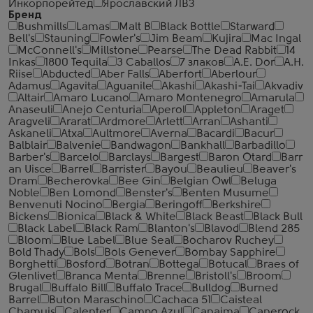
Инкорпорейтед
Ярославский ЛВЗ
Бренд
Bushmills
Lamas
Malt B
Black Bottle
Starward
Bell's
Stauning
Fowler's
Jim Beam
Kujira
Mac Ingal
McConnell's
Millstone
Pearse
The Dead Rabbit
14
Inkas
1800 Tequila
3 Caballos
7 злаков
A.E. Dor
A.H.
Riise
Abducted
Aber Falls
Aberfort
Aberlour
Adamus
Agavita
Aguanile
Akashi
Akashi-Tai
Akvadiv
Altair
Amaro Lucano
Amaro Montenegro
Amarula
Anaseuli
Anejo Centuria
Aperol
Appleton
Araget
Aragveli
Ararat
Ardmore
Arlett
Arran
Ashanti
Askaneli
Atxa
Aultmore
Averna
Bacardi
Bacur
Balblair
Balvenie
Bandwagon
Bankhall
Barbadillo
Barber's
Barcelo
Barclays
Bargest
Baron Otard
Barr
an Uisce
Barrel
Barrister
Bayou
Beaulieu
Beaver's
Dram
Becherovka
Bee Gin
Belgian Owl
Beluga
Noble
Ben Lomond
Benster's
Benten Musume
Benvenuti Nocino
Bergia
Beringoff
Berkshire
Bickens
Bionica
Black & White
Black Beast
Black Bull
Black Label
Black Ram
Blanton's
Blavod
Blend 285
Bloom
Blue Label
Blue Seal
Bocharov Ruchey
Bold Thady
Bols
Bols Genever
Bombay Sapphire
Borghetti
Bosford
Botran
Bottega
Botucal
Braes of
Glenlivet
Branca Menta
Brenne
Bristoll's
Broom
Brugal
Buffalo Bill
Buffalo Trace
Bulldog
Burned
Barrel
Buton Maraschino
Cachaca 51
Caisteal
Chamuis
Calenter
Campo Azul
Canaima
Canerock