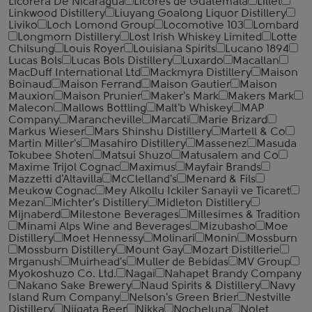
Licorera De Nicaragua
Licores de Guatemala
Lillet
Linkwood Distillery
Liuyang Goalong Liquor Distillery
Liviko
Loch Lomond Group
Locomotive 103
Lombard
Longmorn Distillery
Lost Irish Whiskey Limited
Lotte
Chilsung
Louis Royer
Louisiana Spirits
Lucano 1894
Lucas Bols
Lucas Bols Distillery
Luxardo
Macallan
MacDuff International Ltd
Mackmyra Distillery
Maison
Boinaud
Maison Ferrand
Maison Gautier
Maison
Mauxion
Maison Prunier
Maker's Mark
Makers Mark
Malecon
Mallows Bottling
Malt'b Whiskey
MAP
Company
Marancheville
Marcati
Marie Brizard
Markus Wieser
Mars Shinshu Distillery
Martell & Co
Martin Miller's
Masahiro Distillery
Massenez
Masuda
Tokubee Shoten
Matsui Shuzo
Matusalem and Co
Maxime Trijol Cognac
Maximus
Mayfair Brands
Mazzetti d'Altavilla
McClelland's
Menard & Fils
Meukow Cognac
Mey Alkollu Ickiler Sanayii ve Ticaret
Mezan
Michter's Distillery
Midleton Distillery
Mijnaberd
Milestone Beverages
Millesimes & Tradition
Minami Alps Wine and Beverages
Mizubasho
Moe
Distillery
Moet Hennessy
Molinari
Monin
Mossburn
Mossburn Distillery
Mount Gay
Mozart Distillerie
Mrganush
Muirhead's
Muller de Bebidas
MV Group
Myokoshuzo Co. Ltd.
Nagai
Nahapet Brandy Company
Nakano Sake Brewery
Naud Spirits & Distillery
Navy
Island Rum Company
Nelson's Green Brier
Nestville
Distillery
Niigata Beer
Nikka
Nocheluna
Nolet