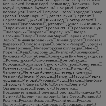
Беловежская Ледяная
БелорусскаЯ
Белуга
Белуха
Белый аист
Белый Барс
Белый лёд
Берикони
Беш
Кудук
Бугульма
Бульбашъ
Вакцина
Воздух
Воронецкая
Гжелка
Голубое Озеро
Городок
Гранд
Ереван
Гранд Нарине
Дагестанский
Дербент
Деревенька
Джигит
Дикий мед
Доктор Август
Драники
Дубровский
Дугладзе
Душевный Тбилиси
Еврейский Стандарт
Ереван 2800
Ереванский Путь
Жаворонки
Журавли
Журавушка
Звезда
Даргинии
Зверь
Зеленая Марка
Зерна Севера
Зерно
Зимняя деревенька
Зимняя дорога
Золотая
Выдержка
Золотой Крым
Золотой Резерв
Зубровка
Иван Грозный
Императорская коллекция
Иней
Иорели
Кедр
Кедровица
Кизлярка
Кизлярский
Киновский
Коктебель
Коллекция Вин Александрова
Командирский
Коноплянка
Контрабанда
Корюшка
Косогоров Самогон
Кочари
Кремлевка
Кремлевский
Кристалл
Крымский
Кукушка
Ламоника
Легенда Армении
Легенда Кремля
Лезгинка
Лесная Мороша
Мамонт
Маруся
Медная
лошадка
Методъ
Мурава
Муш
Мягков
Налибоки
Народный Капитал
Ной
Оганян
Онегин
Органикмастер
Первогон
Перепелка
Поздравительный
Полугар
Престиж
Прикамский
Путинка
Пшеничная история
Пять Озер
Романов
Рослин
Русская Эскадра
Русский лед
Русское
Золото
Самарканд
Самоваръ
Сараджишвили