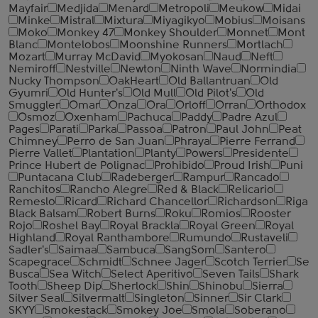
Mayfair
Medjida
Menard
Metropoli
Meukow
Midai
Minke
Mistral
Mixtura
Miyagikyo
Mobius
Moisans
Moko
Monkey 47
Monkey Shoulder
Monnet
Mont
Blanc
Montelobos
Moonshine Runners
Mortlach
Mozart
Murray McDavid
Myokosan
Naud
Neft
Nemiroff
Nestville
Newton
Ninth Wave
Normindia
Nucky Thompson
OakHeart
Old Ballantruan
Old
Gyumri
Old Hunter's
Old Mull
Old Pilot's
Old
Smuggler
Omar
Onza
Ora
Orloff
Orran
Orthodox
Osmoz
Oxenham
Pachuca
Paddy
Padre Azul
Pages
Parati
Parka
Passoa
Patron
Paul John
Peat
Chimney
Perro de San Juan
Phraya
Pierre Ferrand
Pierre Vallet
Plantation
Planty
Powers
Presidente
Prince Hubert de Polignac
Prohibido
Proud Irish
Puni
Puntacana Club
Radeberger
Rampur
Rancado
Ranchitos
Rancho Alegre
Red & Black
Relicario
Remeslo
Ricard
Richard Chancellor
Richardson
Riga
Black Balsam
Robert Burns
Roku
Romios
Rooster
Rojo
Roshel Bay
Royal Brackla
Royal Green
Royal
Highland
Royal Ranthambore
Rumundo
Rustaveli
Sadler's
Saimaa
Sambuca
SangSom
Santero
Scapegrace
Schmidt
Schnee Jager
Scotch Terrier
Se
Busca
Sea Witch
Select Aperitivo
Seven Tails
Shark
Tooth
Sheep Dip
Sherlock
Shin
Shinobu
Sierra
Silver Seal
Silvermalt
Singleton
Sinner
Sir Clark
SKYY
Smokestack
Smokey Joe
Smola
Soberano