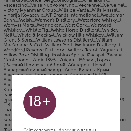
Yamakawa
Underberg
Unicognac
Urakasumi
Valdespino
Valsa Nuovo Perlino
Vedrenne
Verveine
Victory Myanmar Group
Villa de Varda
Villa Massa
Vinarija Kovacevic
VP Brands International
Waldemar
Behn
Walsh
Warner's Distillery
Waterford Whisky
Wemyss Malts
Wenneker
West Cork
Westward
Whiskey
WhistlePig
White Horse Distillers
Whitley
Neill
Whyte & Mackay
Wicklow Hills Whiskey
William
Grant & Sons
William Lawson's Distillery
William
Macfarlane & Co.
William Peel
Wolfburn Distillery
Woodford Reserve Distillery
Writers' Tears
Yaguara
Yellow Rose Distilling
Yoshino Spirits
Zacapa
Zacapa
Centenario
Zanin 1895
Zuidam
Абрау-Дюрсо
(Русский Шампанский Дом)
Абшерон-Шараб
Авшарский винный завод
Алеф-Виналь-Крым
Алкогольная Промышленная Компания (АПК)
Алкогольная Сибирская Группа
Алкон
Альфа Люкс
Альянс-1892
АПФ Фанагория
Арагет
Араратский
Коньячный Завод
Арсенал Вин
Асканели Братья
Бахчисарай ВКЗ
Башспирт
БелАлко
18+
БрянскСпиртПром
Веди Алко
Великоустюгский ЛВЗ
Вереск
Викалк
ВКК Русь
Главспиртпром
Глазовский ЛВЗ
Грейн Алко
ДВКЗ (Дербентский
винно-коньячный завод)
Дербентский коньячный
комбинат
Дионис
Дом Грузинского Вина
Ерасхский
винный завод
Ереванский Коньячный Завод
Жемчужина Ставрополья
Иронсан
Итар Глобал
Сайт содержит информацию для лиц