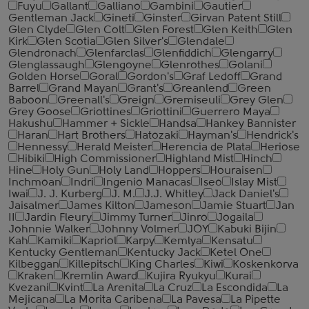
Fuyu
Gallant
Galliano
Gambini
Gautier
Gentleman Jack
Gineti
Ginster
Girvan Patent Still
Glen Clyde
Glen Colt
Glen Forest
Glen Keith
Glen
Kirk
Glen Scotia
Glen Silver's
Glendale
Glendronach
Glenfarclas
Glenfiddich
Glengarry
Glenglassaugh
Glengoyne
Glenrothes
Golani
Golden Horse
Goral
Gordon's
Graf Ledoff
Grand
Barrel
Grand Mayan
Grant's
Greanlend
Green
Baboon
Greenall's
Greign
Gremiseuli
Grey Glen
Grey Goose
Griottines
Griottini
Guerrero Maya
Hakushu
Hammer + Sickle
Handsa
Hankey Bannister
Haran
Hart Brothers
Hatozaki
Hayman's
Hendrick's
Hennessy
Herald Meister
Herencia de Plata
Heriose
Hibiki
High Commissioner
Highland Mist
Hinch
Hine
Holy Gun
Holy Land
Hoppers
Houraisen
Inchmoan
Indri
Ingenio Manacas
Iseo
Islay Mist
Iwai
J. J. Kurberg
J. M.
J.J. Whitley
Jack Daniel's
Jaisalmer
James Kilton
Jameson
Jamie Stuart
Jan
II
Jardin Fleury
Jimmy Turner
Jinro
Jogaila
Johnnie Walker
Johnny Volmer
JOY
Kabuki Bijin
Kah
Kamiki
Kapriol
Karpy
Kemlya
Kensatu
Kentucky Gentleman
Kentucky Jack
Ketel One
Kilbeggan
Killepitsch
King Charles
Kiwi
Koskenkorva
Kraken
Kremlin Award
Kujira Ryukyu
Kurai
Kvezani
Kvint
La Arenita
La Cruz
La Escondida
La
Mejicana
La Morita Caribena
La Pavesa
La Pipette