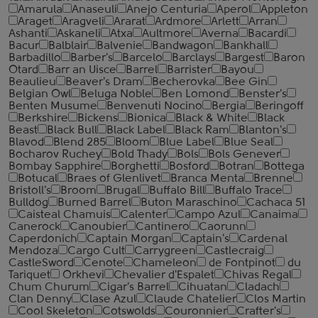
Amarula
Anaseuli
Anejo Centuria
Aperol
Appleton
Araget
Aragveli
Ararat
Ardmore
Arlett
Arran
Ashanti
Askaneli
Atxa
Aultmore
Averna
Bacardi
Bacur
Balblair
Balvenie
Bandwagon
Bankhall
Barbadillo
Barber's
Barcelo
Barclays
Bargest
Baron
Otard
Barr an Uisce
Barrel
Barrister
Bayou
Beaulieu
Beaver's Dram
Becherovka
Bee Gin
Belgian Owl
Beluga Noble
Ben Lomond
Benster's
Benten Musume
Benvenuti Nocino
Bergia
Beringoff
Berkshire
Bickens
Bionica
Black & White
Black
Beast
Black Bull
Black Label
Black Ram
Blanton's
Blavod
Blend 285
Bloom
Blue Label
Blue Seal
Bocharov Ruchey
Bold Thady
Bols
Bols Genever
Bombay Sapphire
Borghetti
Bosford
Botran
Bottega
Botucal
Braes of Glenlivet
Branca Menta
Brenne
Bristoll's
Broom
Brugal
Buffalo Bill
Buffalo Trace
Bulldog
Burned Barrel
Buton Maraschino
Cachaca 51
Caisteal Chamuis
Calenter
Campo Azul
Canaima
Canerock
Canoubier
Cantinero
Caorunn
Caperdonich
Captain Morgan
Captain's
Cardenal
Mendoza
Cargo Cult
Carrygreen
Castlecraig
CastleSword
Cenote
Chameleon
de Fontpinot
du
Tariquet
Orkhevi
Chevalier d'Espalet
Chivas Regal
Chum Churum
Cigar's Barrel
Cihuatan
Cladach
Clan Denny
Clase Azul
Claude Chatelier
Clos Martin
Cool Skeleton
Cotswolds
Couronnier
Crafter's