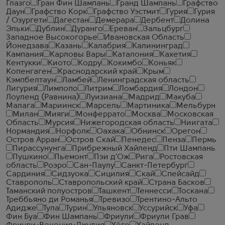
Глазго
Гран Фин Шампань
Гранд Шампань
Графство
Даун
Графство Корк
Графство Уэстмит
Гурия
Гурия
/ Озургети
Дагестан
Демерара
Дербент
Долина
Эльки
Дублин
Дуранго
Ереван
Зальцбург
Западное Высокогорье
Ивановская Область
Йонедзава
Казань
Калабрия
Калининград
Кампания
Карловы Вары
Каталония
Кахетия
Кентукки
Киото
Кодру
Кокимбо
Коньяк
Копенгаген
Краснодарский край
Крым
Кэмпбелтаун
Ламбей
Ленинградская область
Лигурия
Лимпопо
Литрим
Ломбардия
Лондон
Лоуленд (Равнина)
Луизиана
Мадрид
Макуба
Малага
Мариинск
Марсель
Мартиника
Мельбурн
Милан
Мияги
Монферрато
Москва
Московская
Область
Мурсия
Нижегородская область
Ниигата
Нормандия
Норфолк
Оахака
Обнинск
Орегон
Остров Арран
Остров Скай
Пенедес
Пенза
Пермь
Пирассунунга
Прибрежный Хайленд
Пти Шампань
Пушкино
Пьемонт
Пэи д'Ож
Рига
Ростовская
область
Роэро
Сан-Паулу
Санкт-Петербург
Сардиния
Сидзуока
Сицилия
Скай
Спейсайд
Ставрополь
Ставропольский край
Страна Басков
Таманский полуостров
Ташкент
Теннесси
Тоскана
Треббьяно ди Романья
Тревизо
Трентино-Альто
Адидже
Тула
Турин
Ульяновск
Уссурийск
Уфа
Фин Буа
Фин Шампань
Фриули
Фриули Грав