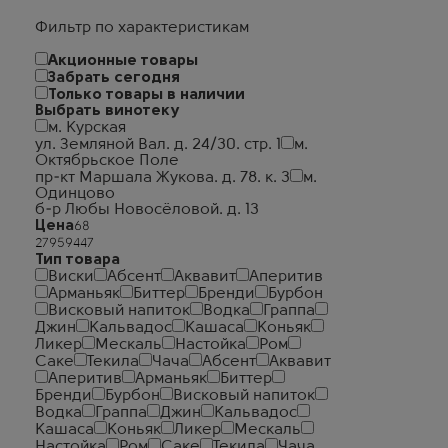
Фильтр по характеристикам
Акционные товары
Забрать сегодня
Только товары в наличии
Выбрать винотеку
м. Курская
ул. Земляной Вал. д. 24/30. стр. 1
м.
Октябрьское Поле
пр-кт Маршала Жукова. д. 78. к. 3
м.
Одинцово
б-р Любы Новосёловой. д. 13
Цена
Тип товара
Виски
Абсент
Аквавит
Аперитив
Арманьяк
Биттер
Бренди
Бурбон
Висковый напиток
Водка
Граппа
Джин
Кальвадос
Кашаса
Коньяк
Ликер
Мескаль
Настойка
Ром
Саке
Текила
Чача
Абсент
Аквавит
Аперитив
Арманьяк
Биттер
Бренди
Бурбон
Висковый напиток
Водка
Граппа
Джин
Кальвадос
Кашаса
Коньяк
Ликер
Мескаль
Настойка
Ром
Саке
Текила
Чача