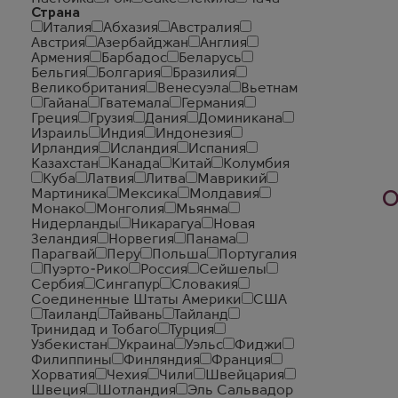
Страна
Италия
Абхазия
Австралия
Австрия
Азербайджан
Англия
Армения
Барбадос
Беларусь
Бельгия
Болгария
Бразилия
Великобритания
Венесуэла
Вьетнам
Гайана
Гватемала
Германия
Греция
Грузия
Дания
Доминикана
Израиль
Индия
Индонезия
Ирландия
Исландия
Испания
Казахстан
Канада
Китай
Колумбия
Куба
Латвия
Литва
Маврикий
Мартиника
Мексика
Молдавия
О
Монако
Монголия
Мьянма
Нидерланды
Никарагуа
Новая
Зеландия
Норвегия
Панама
Парагвай
Перу
Польша
Португалия
Пуэрто-Рико
Россия
Сейшелы
Сербия
Сингапур
Словакия
Соединенные Штаты Америки
США
Таиланд
Тайвань
Тайланд
Тринидад и Тобаго
Турция
Узбекистан
Украина
Уэльс
Фиджи
Филиппины
Финляндия
Франция
Хорватия
Чехия
Чили
Швейцария
Швеция
Шотландия
Эль Сальвадор