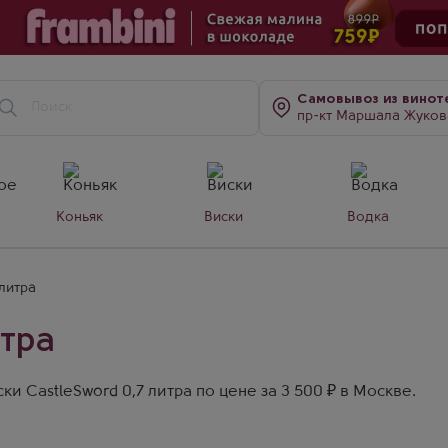
Самовывоз
из винот
пр-кт Маршала Жукова, д. 7
Коньяк
Виски
Водка
 литра
итра
и CastleSword 0,7 литра по цене за 3 500 ₽ в Москве.