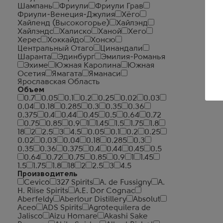
Шампань
Фриули
Фриули Грав
Фриули-Венеция-Джулия
Хёго
Хайленд (Высокогорье)
Хайлэнд
Хайлэндс
Халиско
Ханой
Хего
Херес
Хоккайдо
Хонсю
Центральный Отаго
Цинандали
Шаранта
Эдинбург
Эмилия-Романья
Эхиме
Южная Каролина
Южная
Осетия
Ямагата
Яманаси
Ярославская Область
Объем
0.7
0.05
0.1
0.2
0.25
0.02
0.03
0.04
0.18
0.285
0.3
0.35
0.36
0.375
0.4
0.44
0.45
0.5
0.64
0.72
0.75
0.85
0.9
1
1.45
1.5
1.75
1.8
18
2
2.5
3
4.5
0.05
0.1
0.2
0.25
0.02
0.03
0.04
0.18
0.285
0.3
0.35
0.36
0.375
0.4
0.44
0.45
0.5
0.64
0.72
0.75
0.85
0.9
1
1.45
1.5
1.75
1.8
18
2
2.5
3
4.5
Производитель
Cevico
327 Spirits
A. de Fussigny
A.
H. Riise Spirits
A.E. Dor Cognac
Aberfeldy
Aberlour Distillery
Absolut
Aceo
ADS Spirits
Agrotequilera de
Jalisco
Aizu Homare
Akashi Sake