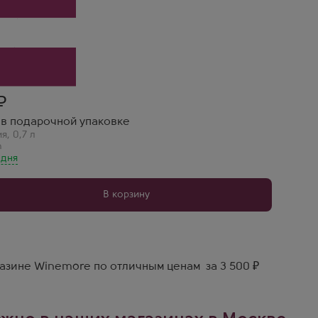
л в подарочной упаковке
ия
,
0,7 л
n
 дня
В корзину
газине Winemore по отличным ценам за 3 500 ₽