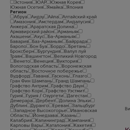
Эстония
ЮАР
Южная Корея
Южная Осетия
Ямайка
Япония
Регион
Абруа
Аидзу
Айла
Алтайский край
Амазония
Амстердам
Андалусия
Анжера
Араратская Долина
Армавирский район
Арманьяк
Ахашени
Ахус
Ба-Арманьяк
Бавария
Баз-Арманьяк
Байррада
Бароло
Бон Буа
Бордо
Бретань
Броксберн
Бургундия
Валул луй
Траян
Вашингтон
Великий Новгород
Венето
Венеция
Виктория
Вологодская область
Воронежская
область
Восточное побережье
Вудфорд
Гавана
Гасконь
Глазго
Гран Фин Шампань
Гранд Шампань
Графство Антрим
Графство Даун
Графство Корк
Графство Уэстмит
Гурия
Гурия / Озургети
Дагестан
Демерара
Дербент
Долина Эльки
Дублин
Дуранго
Ереван
Зальцбург
Ви
Западное Высокогорье
Ивановская
Область
Йонедзава
Казань
Калабрия
Калининград
Кампания
Карловы Вары
Каталония
Кахетия