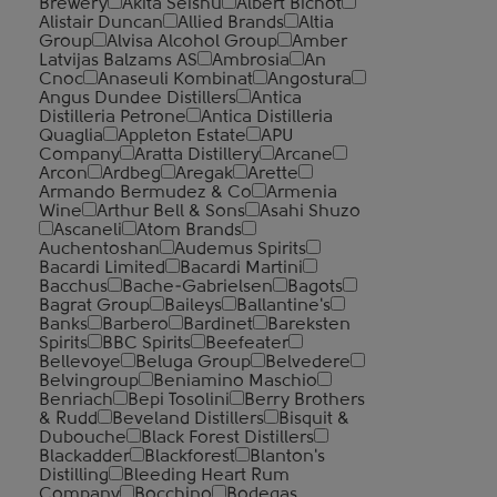
Brewery
Akita Seishu
Albert Bichot
Alistair Duncan
Allied Brands
Altia
Group
Alvisa Alcohol Group
Amber
Latvijas Balzams AS
Ambrosia
An
Cnoc
Anaseuli Kombinat
Angostura
Angus Dundee Distillers
Antica
Distilleria Petrone
Antica Distilleria
Quaglia
Appleton Estate
APU
Company
Aratta Distillery
Arcane
Arcon
Ardbeg
Aregak
Arette
Armando Bermudez & Co
Armenia
Wine
Arthur Bell & Sons
Asahi Shuzo
Ascaneli
Atom Brands
Auchentoshan
Audemus Spirits
Bacardi Limited
Bacardi Martini
Bacchus
Bache-Gabrielsen
Bagots
Bagrat Group
Baileys
Ballantine's
Banks
Barbero
Bardinet
Bareksten
Spirits
BBC Spirits
Beefeater
Bellevoye
Beluga Group
Belvedere
Belvingroup
Beniamino Maschio
Benriach
Bepi Tosolini
Berry Brothers
& Rudd
Beveland Distillers
Bisquit &
Dubouche
Black Forest Distillers
Blackadder
Blackforest
Blanton's
Distilling
Bleeding Heart Rum
Company
Bocchino
Bodegas