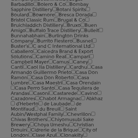
Barbadillo
Bolero & Co
Bombay
Sapphire Distillery
Botani Spirits
Boulard
Bowmore
Bresca Dorada
Bristol Classic Rum
Brugal & Co
Bruichladdich Distillery
Bruxo
Buen
Amigo
Buffalo Trace Distillery
Bulleit
Bunnahabhain
Burlington Drinks
Company
Burrito Fiestero
Busnel
Buster's
C and C International Ltd
Caballero
Caicedra Brand & Export
Solutions
Camino Real
Campari
Campbell Mayer
Camus
Caney
Canti
Caol Ila Distillery
Cardhu
Casa
Armando Guillermo Prieto
Casa Don
Ramon
Casa Don Roberto
Casa
Lumbre
Casa Maestri
Casa Orendain
Casa Perro Santo
Casa Tequilera de
Arandas
Casoni
Castarede
Cavino
Cazadores
Chabot Armagnac
Abkhaz
d'Heberto
de Laubade
de
Montifaud
du Breuil
Saint
Aubin/Westphal Family
Chevrillon
Chivas Brothers
Chiyomusubi Sake
Brewery
Choya Umeshu
Christian
Drouin
Cidrerie de la Brique
City of
London
Clase Azul
Clonakilty