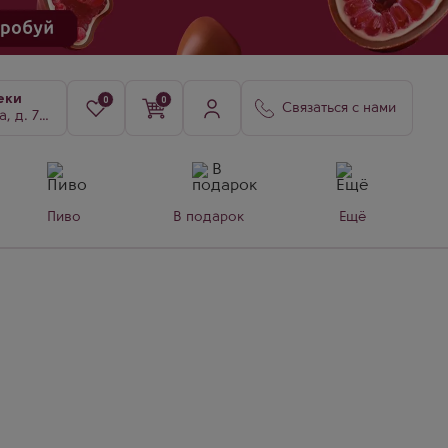
еки
0
0
Связаться с нами
8, к. 3
Пиво
В подарок
Ещё