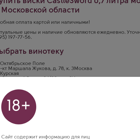
упить виски CastleSword 0,7 литра 
 Московской области
обная оплата картой или наличными!
туальные цены и наличие обновляются ежедневно. Уточн
95) 197-77-56
.
ыбрать винотеку
 Октябрьское Поле
-кт Маршала Жукова, д. 78, к. 3
Москва
 Курская
. Земляной Вал, д. 24/30, стр. 1
Москва
 Одинцово
р Любы Новосёловой, д. 13
Москва
18+
Сайт содержит информацию для лиц