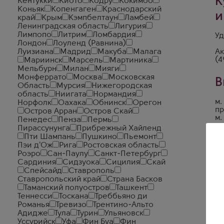
К
Кентукки
Киото
Кодру
Кокимбо
Коньяк
Копенгаген
Краснодарский
и
край
Крым
Кэмпбелтаун
Ламбей
Ленинградская область
Лигурия
Лимпопо
Литрим
Ломбардия
Уд
Лондон
Лоуленд (Равнина)
Луизиана
Мадрид
Макуба
Малага
Ак
(4
Мариинск
Марсель
Мартиника
Мельбурн
Милан
Мияги
Монферрато
Москва
Московская
В
Область
Мурсия
Нижегородская
область
Ниигата
Нормандия
м.
Норфолк
Оахака
Обнинск
Орегон
пр
Остров Арран
Остров Скай
м.
Пенедес
Пенза
Пермь
ул
Пирассунунга
Прибрежный Хайленд
м.
Пти Шампань
Пушкино
Пьемонт
б-
Пэи д'Ож
Рига
Ростовская область
Роэро
Сан-Паулу
Санкт-Петербург
Сардиния
Сидзуока
Сицилия
Скай
Спейсайд
Ставрополь
Ставропольский край
Страна Басков
Таманский полуостров
Ташкент
Теннесси
Тоскана
Треббьяно ди
Романья
Тревизо
Трентино-Альто
Адидже
Тула
Турин
Ульяновск
Уссурийск
Уфа
Фин Буа
Фин