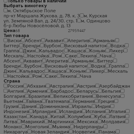
Только товары в наличии
Выбрать винотеку
м. Октябрьское Поле
пр-кт Маршала Жукова. д. 78. к. 3
м. Курская
ул. Земляной Вал. д. 24/30. стр. 1
м. Одинцово
б-р Любы Новосёловой. д. 13
Цена
Тип товара
Виски
Абсент
Аквавит
Аперитив
Арманьяк
Биттер
Бренди
Бурбон
Висковый напиток
Водка
Граппа
Джин
Кальвадос
Кашаса
Коньяк
Ликер
Мескаль
Настойка
Ром
Саке
Текила
Чача
Абсент
Аквавит
Аперитив
Арманьяк
Биттер
Бренди
Бурбон
Висковый напиток
Водка
Граппа
Джин
Кальвадос
Кашаса
Коньяк
Ликер
Мескаль
Настойка
Ром
Саке
Текила
Чача
Страна
Россия
Абхазия
Австралия
Австрия
Азербайджан
Англия
Армения
Барбадос
Беларусь
Бельгия
Болгария
Бразилия
Великобритания
Венесуэла
Вьетнам
Гайана
Гватемала
Германия
Греция
Грузия
Дания
Доминикана
Израиль
Индия
Индонезия
Ирландия
Исландия
Испания
Италия
Казахстан
Канада
Китай
Колумбия
Куба
Латвия
Литва
Маврикий
Мартиника
Мексика
Молдавия
Монако
Монголия
Мьянма
Нидерланды
Никарагуа
Новая Зеландия
Норвегия
Панама