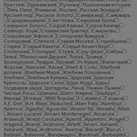
Первогон
Перепелка
Поздравительный
Полугар
Престиж
Прикамский
Путинка
Пшеничная история
Пять Озер
Романов
Рослин
Русская Эскадра
Русский лед
Русское Золото
Самарканд
Самоваръ
Сараджишвили
Саят Нова
Северная Тропа
Северное Золото
Седой Кавказ
Седой Кизляр
Сейлорс Хоум
Славянский Трактир
Смирновъ
Сокровище Тифлиса
Солодовая Ярмарка
Солодовня
Спельта
Старая Москва
Старейшина
Старка
Старый Кахети
Старый Кенигсберг
Столичная
Стопарик
Стужа
Сулу-Дере
Сябры
Талка
Тбилисский Дворик
Топаз
Травка
Троекуровка
Тундра
Урожай
Уч Кудук
Фанагория
Форсаж
Ханская
Хаски
Хлеб & Соль
Хлебная
долина
Хлебная Мера
Хлебная Половинка
Хлебник
Хлебный Купажъ
Царская
Царская
Крепость
Царское Село
Царь Кедр
Царь/
Государев заказ
Цитадель
Чача
Чижик-Пыжик
Чистые Росы
Шалахо
Шато Темрюк
Эльбрус
Ямская
14 Inkas
1800 Tequila
3 Caballos
7 злаков
A.E. Dor
A.H. Riise
Abducted
Aber Falls
Aberlour
Adamus
Agavita
Aguanile
Akashi-Tai
Akvadiv
Altair
Amaro Lucano
Amaro Montenegro
Amarula
Anaseuli
Anejo Centuria
Aperol
Appleton
Araget
Aragveli
Ararat
Ardmore
Arlett
Arran
Ashanti
Askaneli
Atxa
Aultmore
Averna
Bacardi
Bacur
Balblair
Balvenie
Bandwagon
Bankhall
Barbadillo