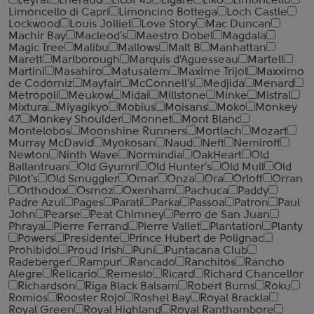
Leyrat
Lheraud
Licor 43
Ligare
Liko
Limoncello
Limoncello di Capri
Limoncino Bottega
Loch Castle
Lockwood
Louis Jolliet
Love Story
Mac Duncan
Machir Bay
Macleod's
Maestro Dobel
Magdala
Magic Tree
Malibu
Mallows
Malt B
Manhattan
Marett
Marlborough
Marquis d'Aguesseau
Martell
Martini
Masahiro
Matusalem
Maxime Trijol
Maxximo
de Codorniz
Mayfair
McConnell's
Medjida
Menard
Metropoli
Meukow
Midai
Millstone
Minke
Mistral
Mixtura
Miyagikyo
Mobius
Moisans
Moko
Monkey
47
Monkey Shoulder
Monnet
Mont Blanc
Montelobos
Moonshine Runners
Mortlach
Mozart
Murray McDavid
Myokosan
Naud
Neft
Nemiroff
Newton
Ninth Wave
Normindia
OakHeart
Old
Ballantruan
Old Gyumri
Old Hunter's
Old Mull
Old
Pilot's
Old Smuggler
Omar
Onza
Ora
Orloff
Orran
Orthodox
Osmoz
Oxenham
Pachuca
Paddy
Padre Azul
Pages
Parati
Parka
Passoa
Patron
Paul
John
Pearse
Peat Chimney
Perro de San Juan
Phraya
Pierre Ferrand
Pierre Vallet
Plantation
Planty
Powers
Presidente
Prince Hubert de Polignac
Prohibido
Proud Irish
Puni
Puntacana Club
Radeberger
Rampur
Rancado
Ranchitos
Rancho
Alegre
Relicario
Remeslo
Ricard
Richard Chancellor
Richardson
Riga Black Balsam
Robert Burns
Roku
Romios
Rooster Rojo
Roshel Bay
Royal Brackla
Royal Green
Royal Highland
Royal Ranthambore