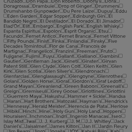
Cruzado
Don Papa
Don Roberto
Doorly's
Dora
Doragrossa
Drambuie
Drop of Ginger
Drummers
Drumshanbo Gunpowder
Du Pere Laize
Dupuy
Eddu
Eden Garden
Edgar Sopper
Edinburgh Gin
El
Bandido Negro
El Destilador
El Dorado
El Jimador
Elad'Or
Elit
Embargo
English Park
English Whisky
Espanta Espiritus
Espolon
Esprit Organic
Etsu
Facundo
Fernet Antico
Fernet Branca
Fernet Vittone
Fifty Pounds
Finist
Finka
Finlandia
Finsky
Five
Decades Tomintoul
Flor de Cana
Francois de
Martignac
Frangelico
Franzini
Freeman
Fruto
Fujigane
Fujimi
Fuyu
Gallant
Galliano
Gambini
Gautier
Gentleman Jack
Gineti
Ginster
Girvan
Patent Still
Glen Clyde
Glen Colt
Glen Keith
Glen
Kirk
Glen Scotia
Glen Silver's
Glendronach
Glenfarclas
Glenglassaugh
Glengoyne
Glenrothes
Golani
Golden Horse
Goral
Gordon's
Graf Ledoff
Grand Mayan
Greanlend
Green Baboon
Greenall's
Greign
Gremiseuli
Grey Goose
Griottines
Griottini
Guerrero Maya
Hakushu
Hammer + Sickle
Handsa
Haran
Hart Brothers
Hatozaki
Hayman's
Hendrick's
Hennessy
Herald Meister
Herencia de Plata
Heriose
Hibiki
Hinch
Hine
Holy Gun
Holy Land
Hoppers
Houraisen
Inchmoan
Indri
Ingenio Manacas
Iseo
Islay Mist
Iwai
J. J. Kurberg
J. M.
J.J. Whitley
Jack
Daniel's
Jaisalmer
James Kilton
Jan II
Jardin Fleury
Jim Beam
Jinro
Jogaila
JOY
Kabuki Bijin
Kah