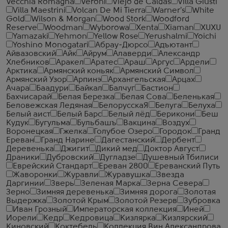
Vecchia Romagna
Veroni
Viejo de Caldas
Villa Giusti
Villa Maestrini
Volcan De Mi Tierra
Warner's
White
Gold
Wilson & Morgan
Wood Stork
Woodford
Reserve
Woodman
Wyborowa
Xenta
Xiaman
XUXU
Yamazaki
Yehmon
Yellow Rose
Yerushalmi
Yoichi
Yoshino Monogatari
Абрау-Дюрсо
Адъютант
Айвазовский
Айк
Айрум
Алаверди
Александр
Хлебников
Аракел
Аратес
Араш
Аргус
Ардели
Арктика
Армянский коньяк
Армянский Символ
Армянский Узор
Арпинэ
Архангельская
Арцах
Ачара
Баадури
Байкал
Балчуг
Бастион
Бахчисарай
Белая Березка
Белая Сова
Беленькая
Беловежская Ледяная
БелорусскаЯ
Белуга
Белуха
Белый аист
Белый Барс
Белый лёд
Берикони
Беш
Кудук
Бугульма
Бульбашъ
Вакцина
Воздух
Воронецкая
Гжелка
Голубое Озеро
Городок
Гранд
Ереван
Гранд Нарине
Дагестанский
Дербент
Деревенька
Джигит
Дикий мед
Доктор Август
Драники
Дубровский
Дугладзе
Душевный Тбилиси
Еврейский Стандарт
Ереван 2800
Ереванский Путь
Жаворонки
Журавли
Журавушка
Звезда
Даргинии
Зверь
Зеленая Марка
Зерна Севера
Зерно
Зимняя деревенька
Зимняя дорога
Золотая
Выдержка
Золотой Крым
Золотой Резерв
Зубровка
Иван Грозный
Императорская коллекция
Иней
Иорели
Кедр
Кедровица
Кизлярка
Кизлярский
Киновский
Коктебель
Коллекция Вин Александрова