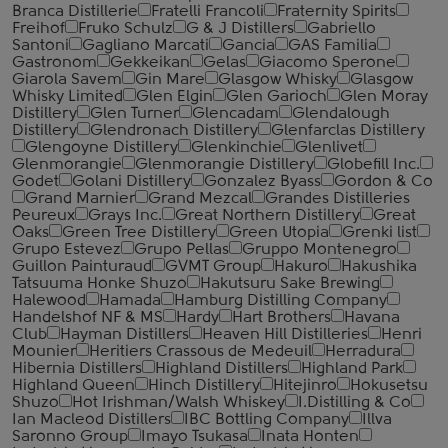
Branca Distillerie
Fratelli ‎Francoli
Fraternity Spirits
Freihof
Fruko Schulz
G & J Distillers
Gabriello
Santoni
Gagliano Marcati
Gancia
GAS Familia
Gastronom
Gekkeikan
Gelas
Giacomo Sperone
Giarola Savem
Gin Mare
Glasgow Whisky
Glasgow
Whisky Limited
Glen Elgin
Glen Garioch
Glen Moray
Distillery
Glen Turner
Glencadam
Glendalough
Distillery
Glendronach Distillery
Glenfarclas Distillery
Glengoyne Distillery
Glenkinchie
Glenlivet
Glenmorangie
Glenmorangie Distillery
Globefill Inc.
Godet
Golani Distillery
Gonzalez Byass
Gordon & Co
Grand Marnier
Grand Mezcal
Grandes Distilleries
Peureux
Grays Inc.
Great Northern Distillery
Great
Oaks
Green Tree Distillery
Green Utopia
Grenki list
Grupo Estevez
Grupo Pellas
Gruppo Montenegro
Guillon Painturaud
GVMT Group
Hakuro
Hakushika
Tatsuuma Honke Shuzo
Hakutsuru Sake Brewing
Halewood
Hamada
Hamburg Distilling Company
Handelshof NF & MS
Hardy
Hart Brothers
Havana
Club
Hayman Distillers
Heaven Hill Distilleries
Henri
Mounier
Heritiers Crassous de Medeuil
Herradura
Hibernia Distillers
Highland Distillers
Highland Park
Highland Queen
Hinch Distillery
Hitejinro
Hokusetsu
Shuzo
Hot Irishman/Walsh Whiskey
I.Distilling & Co
Ian Macleod Distillers
IBC Bottling Company
Illva
Saronno Group
Imayo Tsukasa
Inata Honten