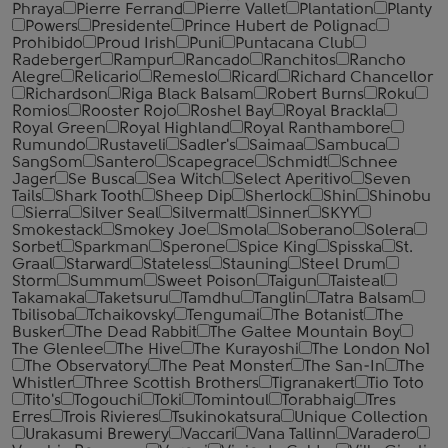
Phraya
Pierre Ferrand
Pierre Vallet
Plantation
Planty
Powers
Presidente
Prince Hubert de Polignac
Prohibido
Proud Irish
Puni
Puntacana Club
Radeberger
Rampur
Rancado
Ranchitos
Rancho
Alegre
Relicario
Remeslo
Ricard
Richard Chancellor
Richardson
Riga Black Balsam
Robert Burns
Roku
Romios
Rooster Rojo
Roshel Bay
Royal Brackla
Royal Green
Royal Highland
Royal Ranthambore
Rumundo
Rustaveli
Sadler's
Saimaa
Sambuca
SangSom
Santero
Scapegrace
Schmidt
Schnee
Jager
Se Busca
Sea Witch
Select Aperitivo
Seven
Tails
Shark Tooth
Sheep Dip
Sherlock
Shin
Shinobu
Sierra
Silver Seal
Silvermalt
Sinner
SKYY
Smokestack
Smokey Joe
Smola
Soberano
Solera
Sorbet
Sparkman
Sperone
Spice King
Spisska
St.
Graal
Starward
Stateless
Stauning
Steel Drum
Storm
Summum
Sweet Poison
Taigun
Taisteal
Takamaka
Taketsuru
Tamdhu
Tanglin
Tatra Balsam
Tbilisoba
Tchaikovsky
Tengumai
The Botanist
The
Busker
The Dead Rabbit
The Galtee Mountain Boy
The Glenlee
The Hive
The Kurayoshi
The London №1
The Observatory
The Peat Monster
The San-In
The
Whistler
Three Scottish Brothers
Tigranakert
Tio Toto
Tito's
Togouchi
Toki
Tomintoul
Torabhaig
Tres
Erres
Trois Rivieres
Tsukinokatsura
Unique Collection
Urakasumi Brewery
Vaccari
Vana Tallinn
Varadero