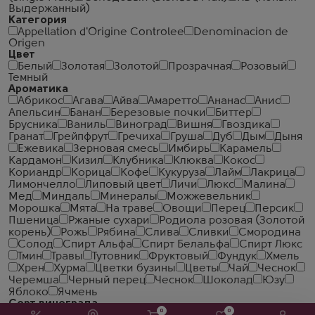
Выдержанный)
Категория
Appellation d'Origine Controlee
Denominacion de
Origen
Цвет
Белый
Золотая
Золотой
Прозрачная
Розовый
Темный
Ароматика
Абрикос
Агава
Айва
Амаретто
Ананас
Анис
Апельсин
Банан
Березовые почки
Биттер
Брусника
Ваниль
Виноград
Вишня
Гвоздика
Гранат
Грейпфрут
Гречиха
Груша
Дуб
Дым
Дыня
Ежевика
Зерновая смесь
Имбирь
Карамель
Кардамон
Кизил
Клубника
Клюква
Кокос
Кориандр
Корица
Кофе
Кукуруза
Лайм
Лакрица
Лимончелло
Липовый цвет
Личи
Люкс
Малина
Мед
Миндаль
Минералы
Можжевельник
Морошка
Мята
На траве
Овощи
Перец
Персик
Пшеница
Ржаные сухари
Родиола розовая (Золотой
корень)
Рожь
Рябина
Слива
Сливки
Смородина
Солод
Спирт Альфа
Спирт Белальфа
Спирт Люкс
Тмин
Травы
Тутовник
Фруктовый
Фундук
Хмель
Хрен
Хурма
Цветки бузины
Цветы
Чай
Чеcнок
Черемша
Черный перец
Чеснок
Шоколад
Юзу
Яблоко
Ячмень
Сорт винограда
0
0