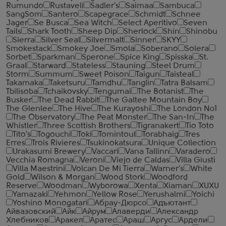
Rumundo
Rustaveli
Sadler's
Saimaa
Sambuca
SangSom
Santero
Scapegrace
Schmidt
Schnee
Jager
Se Busca
Sea Witch
Select Aperitivo
Seven
Tails
Shark Tooth
Sheep Dip
Sherlock
Shin
Shinobu
Sierra
Silver Seal
Silvermalt
Sinner
SKYY
Smokestack
Smokey Joe
Smola
Soberano
Solera
Sorbet
Sparkman
Sperone
Spice King
Spisska
St.
Graal
Starward
Stateless
Stauning
Steel Drum
Storm
Summum
Sweet Poison
Taigun
Taisteal
Takamaka
Taketsuru
Tamdhu
Tanglin
Tatra Balsam
Tbilisoba
Tchaikovsky
Tengumai
The Botanist
The
Busker
The Dead Rabbit
The Galtee Mountain Boy
The Glenlee
The Hive
The Kurayoshi
The London №1
The Observatory
The Peat Monster
The San-In
The
Whistler
Three Scottish Brothers
Tigranakert
Tio Toto
Tito's
Togouchi
Toki
Tomintoul
Torabhaig
Tres
Erres
Trois Rivieres
Tsukinokatsura
Unique Collection
Urakasumi Brewery
Vaccari
Vana Tallinn
Varadero
Vecchia Romagna
Veroni
Viejo de Caldas
Villa Giusti
Villa Maestrini
Volcan De Mi Tierra
Warner's
White
Gold
Wilson & Morgan
Wood Stork
Woodford
Reserve
Woodman
Wyborowa
Xenta
Xiaman
XUXU
Yamazaki
Yehmon
Yellow Rose
Yerushalmi
Yoichi
Yoshino Monogatari
Абрау-Дюрсо
Адъютант
Айвазовский
Айк
Айрум
Алаверди
Александр
Хлебников
Аракел
Аратес
Араш
Аргус
Ардели