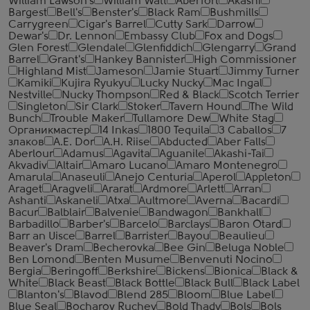
William Lawson's
William Watt
Aberfort
Akashi
Bargest
Bell's
Benster's
Black Ram
Bushmills
Carrygreen
Cigar's Barrel
Cutty Sark
Darrow
Dewar's
Dr. Lennon
Embassy Club
Fox and Dogs
Glen Forest
Glendale
Glenfiddich
Glengarry
Grand
Barrel
Grant's
Hankey Bannister
High Commissioner
Highland Mist
Jameson
Jamie Stuart
Jimmy Turner
Kamiki
Kujira Ryukyu
Lucky Nucky
Mac Ingal
Nestville
Nucky Thompson
Red & Black
Scotch Terrier
Singleton
Sir Clark
Stoker
Tavern Hound
The Wild
Bunch
Trouble Maker
Tullamore Dew
White Stag
Органикмастер
14 Inkas
1800 Tequila
3 Caballos
7
злаков
A.E. Dor
A.H. Riise
Abducted
Aber Falls
Aberlour
Adamus
Agavita
Aguanile
Akashi-Tai
Akvadiv
Altair
Amaro Lucano
Amaro Montenegro
Amarula
Anaseuli
Anejo Centuria
Aperol
Appleton
Araget
Aragveli
Ararat
Ardmore
Arlett
Arran
Ashanti
Askaneli
Atxa
Aultmore
Averna
Bacardi
Bacur
Balblair
Balvenie
Bandwagon
Bankhall
Barbadillo
Barber's
Barcelo
Barclays
Baron Otard
Barr an Uisce
Barrel
Barrister
Bayou
Beaulieu
Beaver's Dram
Becherovka
Bee Gin
Beluga Noble
Ben Lomond
Benten Musume
Benvenuti Nocino
Bergia
Beringoff
Berkshire
Bickens
Bionica
Black &
White
Black Beast
Black Bottle
Black Bull
Black Label
Blanton's
Blavod
Blend 285
Bloom
Blue Label
Blue Seal
Bocharov Ruchey
Bold Thady
Bols
Bols