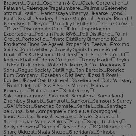
Brewery
Otard
Oxenham & Cy
Ozeki Corporation
Palavani
Palenque Tragalumbare
Palirna u Zeleneho
Stromu
Pallini
Parichskaya vinarnya
Pearse Lyons
Peat's Beast
Penderyn
Pere Magloire
Pernod Ricard
Peter Busch
Peyrat
Piccadily Distilleries
Pierre Croizet
Pilzer
Pisquera de Chile
Pitu – Importadora
Exportadora
Podrum Palic 1896
Poli Distillerie
Polini
Group
Portobello
Private Distillery Bimmerle KG
Productos Finos De Agave
Proper No. Twelve
Proximo
Spirits
Puni Distillery
Quality Spirits International
Limited
R & J Estancia Distillery
R. L. Seale & Co. Ltd
Radico Khaitan
Remy Cointreau
Remy Martin
Reyka
Rhea Distilleries
Robert A. Merry & Co
Rodionov &
Sons
Rogue Society Distilling
Ron Barcelo
Ronrico
Rum Company
Rosebank Distillery
Rossi & Rossi
Roullet
Royal Oak Distillery
Rozelieures
RSD Whiskey
Rudolf Jelinek
S & B Spirits Makers
Saimaa
Beverages
Saint James
Saint-Remy
Sakuramasamune
Sakurao
Samalens
Samarkand-
Zhomboy Sharob
Samaroli
Samkon
Samson & Surrey
SAN.foods
Sanchez Romate
Santa Lucia
Santiago
de Cuba
Sas Compagnie Vinicole De Bourgogne
Saura Co. Ltd
Sauza
Savicevic
Savio
Sazerac
Scandinavian Wine & Spirits
Scapa
Scapa Distillery
Sekiya Brewery
Sempe
Seven Seals
SGJ Bimmerle
Sharg Ulduzu
Shata Shuzo
Sheridan's
Shinobu