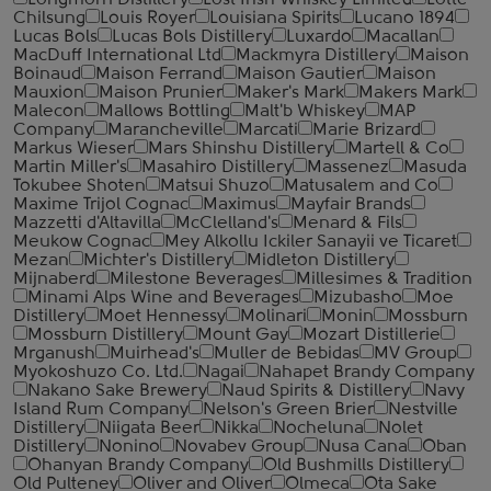
Longmorn Distillery
Lost Irish Whiskey Limited
Lotte
Chilsung
Louis Royer
Louisiana Spirits
Lucano 1894
Lucas Bols
Lucas Bols Distillery
Luxardo
Macallan
MacDuff International Ltd
Mackmyra Distillery
Maison
Boinaud
Maison Ferrand
Maison Gautier
Maison
Mauxion
Maison Prunier
Maker's Mark
Makers Mark
Malecon
Mallows Bottling
Malt'b Whiskey
MAP
Company
Marancheville
Marcati
Marie Brizard
Markus Wieser
Mars Shinshu Distillery
Martell & Co
Martin Miller's
Masahiro Distillery
Massenez
Masuda
Tokubee Shoten
Matsui Shuzo
Matusalem and Co
Maxime Trijol Cognac
Maximus
Mayfair Brands
Mazzetti d'Altavilla
McClelland's
Menard & Fils
Meukow Cognac
Mey Alkollu Ickiler Sanayii ve Ticaret
Mezan
Michter's Distillery
Midleton Distillery
Mijnaberd
Milestone Beverages
Millesimes & Tradition
Minami Alps Wine and Beverages
Mizubasho
Moe
Distillery
Moet Hennessy
Molinari
Monin
Mossburn
Mossburn Distillery
Mount Gay
Mozart Distillerie
Mrganush
Muirhead's
Muller de Bebidas
MV Group
Myokoshuzo Co. Ltd.
Nagai
Nahapet Brandy Company
Nakano Sake Brewery
Naud Spirits & Distillery
Navy
Island Rum Company
Nelson's Green Brier
Nestville
Distillery
Niigata Beer
Nikka
Nocheluna
Nolet
Distillery
Nonino
Novabev Group
Nusa Cana
Oban
Ohanyan Brandy Company
Old Bushmills Distillery
Old Pulteney
Oliver and Oliver
Olmeca
Ota Sake