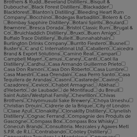
Brothers & Rudd
Beveland Distillers
Bisquit &
Dubouche
Black Forest Distillers
Blackadder
Blackforest
Blanton's Distilling
Bleeding Heart Rum
Company
Bocchino
Bodegas Barbadillo
Bolero & Co
Bombay Sapphire Distillery
Botani Spirits
Boulard
Bowmore
Bresca Dorada
Bristol Classic Rum
Brugal &
Co
Bruichladdich Distillery
Bruxo
Buen Amigo
Buffalo Trace Distillery
Bulleit
Bunnahabhain
Burlington Drinks Company
Burrito Fiestero
Busnel
Buster's
C and C International Ltd
Caballero
Caicedra
Brand & Export Solutions
Camino Real
Campari
Campbell Mayer
Camus
Caney
Canti
Caol Ila
Distillery
Cardhu
Casa Armando Guillermo Prieto
Casa Don Ramon
Casa Don Roberto
Casa Lumbre
Casa Maestri
Casa Orendain
Casa Perro Santo
Casa
Tequilera de Arandas
Casoni
Castarede
Cavino
Cazadores
Cevico
Chabot Armagnac
Abkhaz
d'Heberto
de Laubade
de Montifaud
du Breuil
Saint Aubin/Westphal Family
Chevrillon
Chivas
Brothers
Chiyomusubi Sake Brewery
Choya Umeshu
Christian Drouin
Cidrerie de la Brique
City of London
Clase Azul
Clonakilty
Clonakilty Distillery
Clynelish
Distillery
Cognac Ferrand
Compagnie des Produits de
Gascogne
Compass Box
Compass Box Whisky
Conecuh Brands
Consultoria. Mezcales y Agaves Metl
S.P.R. de R.L.
Contrabando
Cooley Distillery