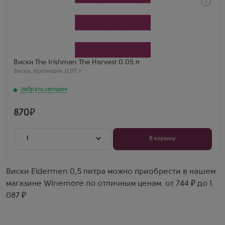
Забрать сегодня
Виски
Зе Айришмен Зе Харвест
Производитель
The Irishman
Выдержка
9 лет
Виски The Irishman The Harvest 0.05 л
Виски
,
Ирландия
,
0,05 л
Забрать сегодня
870
1
В корзину
Виски Eldermen 0,5 литра можно приобрести в нашем
магазине Winemore по отличным ценам от 744 ₽ до 1
087 ₽