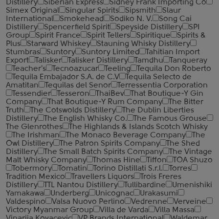
Distillery
Siberian Express
Sidney Frank Importing Co
Simex Original
Singular Spirits
Sipsmith
Slaur
International
Smokehead
Sodiko N. V.
Song Cai
Distillery
Spencerfield Spirit
Speyside Distillery
SPI
Group
Spirit France
Spirit Tellers
Spiritique
Spirits &
Plus
Starward Whiskey
Stauning Whisky Distillery
Stumbras
Suntory
Suntory Limited
Tahitian Import
Export
Talisker
Talisker Distillery
Tamdhu
Tanqueray
Teacher's
Tecnoazucar
Teeling
Tequila Don Roberto
Tequila Embajador S.A. de C.V
Tequila Selecto de
Amatitan
Tequilas del Senor
Terressentia Corporation
Tessendier
Tesseron
ThaiBev
That Boutique-Y Gin
Company
That Boutique-Y Rum Company
The Bitter
Truth
The Cotswolds Distillery
The Dublin Liberties
Distillery
The English Whisky Co.
The Famous Grouse
The Glenrothes
The Highlands & Islands Scotch Whisky
The Irishman
The Monaco Beverage Company
The
Owl Distillery
The Patron Spirits Company
The Shed
Distillery
The Small Batch Spirits Company
The Vintage
Malt Whisky Company
Thomas Hine
Tiffon
TOA Shuzo
Tobermory
Tomatin
Torino Distillati S.r.l.
Torres
Tradition Mexico
Travellers Liquors
Trois Freres
Distillery
TTL Nantou Distillery
Tullibardine
Umenishiki
Yamakawa
Underberg
Unicognac
Urakasumi
Valdespino
Valsa Nuovo Perlino
Vedrenne
Verveine
Victory Myanmar Group
Villa de Varda
Villa Massa
Vinarija Kovacevic
VP Brands International
Waldemar