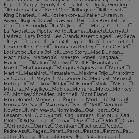
Kapriol
Karpy
Kemlya
Kensatu
Kentucky Gentleman
Kentucky Jack
Ketel One
Kilbeggan
Killepitsch
King Charles
Kiwi
Koskenkorva
Kraken
Kremlin
Award
Kujira
Kurai
Kvezani
Kvint
La Arenita
La
Cruz
La Escondida
La Mejicana
La Morita Caribena
La Pavesa
La Pipette Verte
Lamas
Laneta
Larrys
Lautrec
Lazy Dodo
Les Grands Assemblages
Ley Seca
Leyrat
Lheraud
Licor 43
Ligare
Liko
Limoncello
Limoncello di Capri
Limoncino Bottega
Loch Castle
Lockwood
Louis Jolliet
Love Story
Mac Duncan
Machir Bay
Macleod's
Maestro Dobel
Magdala
Magic Tree
Malibu
Mallows
Malt B
Manhattan
Marett
Marlborough
Marquis d'Aguesseau
Martell
Martini
Masahiro
Matusalem
Maxime Trijol
Maxximo
de Codorniz
Mayfair
McConnell's
Medjida
Menard
Metropoli
Meukow
Midai
Millstone
Minke
Mistral
Mixtura
Miyagikyo
Mobius
Moisans
Moko
Monkey
47
Monkey Shoulder
Monnet
Mont Blanc
Montelobos
Moonshine Runners
Mortlach
Mozart
Murray McDavid
Myokosan
Naud
Neft
Nemiroff
Newton
Ninth Wave
Normindia
OakHeart
Old
Ballantruan
Old Gyumri
Old Hunter's
Old Mull
Old
Pilot's
Old Smuggler
Omar
Onza
Ora
Orloff
Orran
Orthodox
Osmoz
Oxenham
Pachuca
Paddy
Padre Azul
Pages
Parati
Parka
Passoa
Patron
Paul
John
Pearse
Peat Chimney
Perro de San Juan