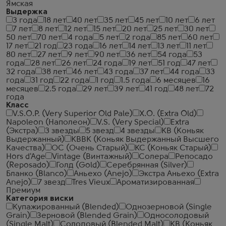
Ямская
Выдержка
3 года
18 лет
40 лет
35 лет
45 лет
10 лет
6 лет
7 лет
8 лет
12 лет
15 лет
20 лет
25 лет
30 лет
50 лет
70 лет
4 года
5 лет
2 года
85 лет
60 лет
17 лет
21 год
23 года
16 лет
14 лет
13 лет
11 лет
80 лет
27 лет
9 лет
90 лет
36 лет
54 года
53
года
28 лет
26 лет
24 года
19 лет
51 год
47 лет
32 года
38 лет
46 лет
43 года
37 лет
44 года
33
года
31 год
22 года
1 год
1.5 года
6 месяцев
16
месяцев
2.5 года
29 лет
39 лет
41 год
48 лет
72
года
Класс
V.S.O.P. (Very Superior Old Pale)
X.O. (Extra Old)
Napoleon (Наполеон)
V.S. (Very Special)
Extra
(Экстра)
3 звезды
5 звезд
4 звезды
КВ (Коньяк
Выдержанный)
КВВК (Коньяк Выдержанный Высшего
Качества)
ОС (Очень Старый)
КС (Коньяк Старый)
Hors d'Age
Vintage (Винтажный)
Солера
Репосадо
(Reposado)
Голд (Gold)
Серебрянная (Silver)
Бланко (Blanco)
Аньехо (Anejo)
Экстра Аньехо (Extra
Anejo)
7 звезд
Tres Vieux
Ароматизированная
Премиум
Категория виски
Купажированный (Blended)
Однозерновой (Single
Grain)
Зерновой (Blended Grain)
Односолодовый
(Single Malt)
Солодовый (Blended Malt)
КВ (Коньяк