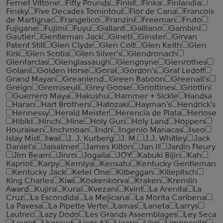
Fernet Vittone
Fifty Pounds
Finist
Finka
Finlandia
Finsky
Five Decades Tomintoul
Flor de Cana
Francois
de Martignac
Frangelico
Franzini
Freeman
Fruto
Fujigane
Fujimi
Fuyu
Gallant
Galliano
Gambini
Gautier
Gentleman Jack
Gineti
Ginster
Girvan
Patent Still
Glen Clyde
Glen Colt
Glen Keith
Glen
Kirk
Glen Scotia
Glen Silver's
Glendronach
Glenfarclas
Glenglassaugh
Glengoyne
Glenrothes
Golani
Golden Horse
Goral
Gordon's
Graf Ledoff
Grand Mayan
Greanlend
Green Baboon
Greenall's
Greign
Gremiseuli
Grey Goose
Griottines
Griottini
Guerrero Maya
Hakushu
Hammer + Sickle
Handsa
Haran
Hart Brothers
Hatozaki
Hayman's
Hendrick's
Hennessy
Herald Meister
Herencia de Plata
Heriose
Hibiki
Hinch
Hine
Holy Gun
Holy Land
Hoppers
Houraisen
Inchmoan
Indri
Ingenio Manacas
Iseo
Islay Mist
Iwai
J. J. Kurberg
J. M.
J.J. Whitley
Jack
Daniel's
Jaisalmer
James Kilton
Jan II
Jardin Fleury
Jim Beam
Jinro
Jogaila
JOY
Kabuki Bijin
Kah
Kapriol
Karpy
Kemlya
Kensatu
Kentucky Gentleman
Kentucky Jack
Ketel One
Kilbeggan
Killepitsch
King Charles
Kiwi
Koskenkorva
Kraken
Kremlin
Award
Kujira
Kurai
Kvezani
Kvint
La Arenita
La
Cruz
La Escondida
La Mejicana
La Morita Caribena
La Pavesa
La Pipette Verte
Lamas
Laneta
Larrys
Lautrec
Lazy Dodo
Les Grands Assemblages
Ley Seca