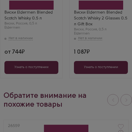
КВКЗ (Коломенский
коробке
винно-коньячный завод)
Производитель
Бренд
КВКЗ (Коломенский
Виски Eldermen Blended
Виски Eldermen Blended
Eldermen
винно-коньячный завод)
Scotch Whisky 0.5 л
Scotch Whisky 2 Glasses 0.5
Выдержка
Бренд
Виски
3 года
,
Россия
,
0,5 л
Eldermen
л Gift Box
Eldermen
Андрей Логинов
Выдержка
Виски
,
Россия
,
0,5 л
3 года
Люблю
Eldermen
купажированный
виски за его
сбалансированный
вкус. Этот - один из
от 744
1 087
лучших, что я
пробовал.
Узнать о поступлении
Узнать о поступлении
Обратите внимание на
похожие товары
Артикул
26559