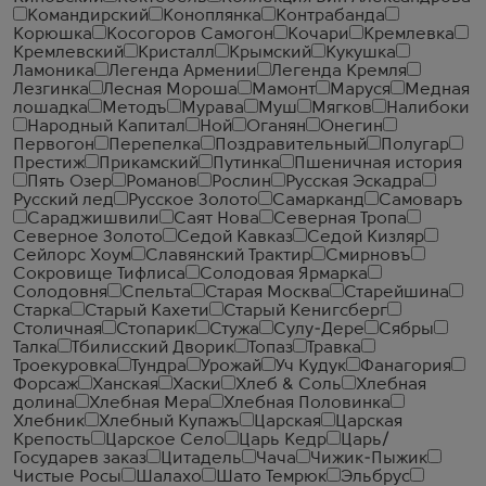
Командирский
Коноплянка
Контрабанда
Корюшка
Косогоров Самогон
Кочари
Кремлевка
Кремлевский
Кристалл
Крымский
Кукушка
Ламоника
Легенда Армении
Легенда Кремля
Лезгинка
Лесная Мороша
Мамонт
Маруся
Медная
лошадка
Методъ
Мурава
Муш
Мягков
Налибоки
Народный Капитал
Ной
Оганян
Онегин
Первогон
Перепелка
Поздравительный
Полугар
Престиж
Прикамский
Путинка
Пшеничная история
Пять Озер
Романов
Рослин
Русская Эскадра
Русский лед
Русское Золото
Самарканд
Самоваръ
Сараджишвили
Саят Нова
Северная Тропа
Северное Золото
Седой Кавказ
Седой Кизляр
Сейлорс Хоум
Славянский Трактир
Смирновъ
Сокровище Тифлиса
Солодовая Ярмарка
Солодовня
Спельта
Старая Москва
Старейшина
Старка
Старый Кахети
Старый Кенигсберг
Столичная
Стопарик
Стужа
Сулу-Дере
Сябры
Талка
Тбилисский Дворик
Топаз
Травка
Троекуровка
Тундра
Урожай
Уч Кудук
Фанагория
Форсаж
Ханская
Хаски
Хлеб & Соль
Хлебная
долина
Хлебная Мера
Хлебная Половинка
Хлебник
Хлебный Купажъ
Царская
Царская
Крепость
Царское Село
Царь Кедр
Царь/
Государев заказ
Цитадель
Чача
Чижик-Пыжик
Чистые Росы
Шалахо
Шато Темрюк
Эльбрус