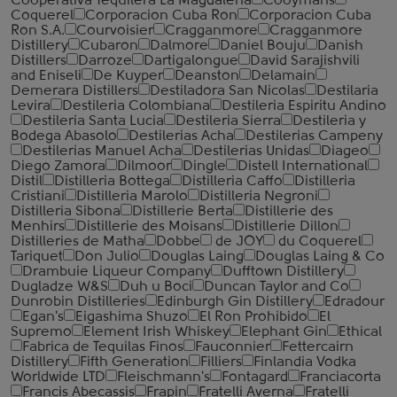
Cooperativa Tequilera La Magdalena
Cooymans
Coquerel
Corporacion Cuba Ron
Corporacion Cuba
Ron S.A.
Courvoisier
Cragganmore
Cragganmore
Distillery
Cubaron
Dalmore
Daniel Bouju
Danish
Distillers
Darroze
Dartigalongue
David Sarajishvili
and Eniseli
De Kuyper
Deanston
Delamain
Demerara Distillers
Destiladora San Nicolas
Destilaria
Levira
Destileria Colombiana
Destileria Espiritu Andino
Destileria Santa Lucia
Destileria Sierra
Destileria y
Bodega Abasolo
Destilerias Acha
Destilerias Campeny
Destilerias Manuel Acha
Destilerias Unidas
Diageo
Diego Zamora
Dilmoor
Dingle
Distell International
Distil
Distilleria Bottega
Distilleria Caffo
Distilleria
Cristiani
Distilleria Marolo
Distilleria Negroni
Distilleria Sibona
Distillerie Berta
Distillerie des
Menhirs
Distillerie des Moisans
Distillerie Dillon
Distilleries de Matha
Dobbe
de JOY
du Coquerel
Tariquet
Don Julio
Douglas Laing
Douglas Laing & Co
Drambuie Liqueur Company
Dufftown Distillery
Dugladze W&S
Duh u Boci
Duncan Taylor and Co
Dunrobin Distilleries
Edinburgh Gin Distillery
Edradour
Egan's
Eigashima Shuzo
El Ron Prohibido
El
Supremo
Element Irish Whiskey
Elephant Gin
Ethical
Fabrica de Tequilas Finos
Fauconnier
Fettercairn
Distillery
Fifth Generation
Filliers
Finlandia Vodka
Worldwide LTD
Fleischmann's
Fontagard
Franciacorta
Francis Abecassis
Frapin
Fratelli Averna
Fratelli