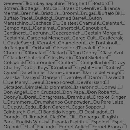
Genever
Bombay Sapphire
Borghetti
Bosford
Botran
Bottega
Botucal
Braes of Glenlivet
Branca
Menta
Brenne
Bristoll's
Broom
Brugal
Buffalo Bill
Buffalo Trace
Bulldog
Burned Barrel
Buton
Maraschino
Cachaca 51
Caisteal Chamuis
Calenter
Campo Azul
Canaima
Canerock
Canoubier
Cantinero
Caorunn
Caperdonich
Captain Morgan
Captain's
Cardenal Mendoza
Cargo Cult
Castlecraig
CastleSword
Cenote
Chameleon
de Fontpinot
du Tariquet
Orkhevi
Chevalier d'Espalet
Chum
Churum
Cihuatan
Cladach
Clan Denny
Clase Azul
Claude Chatelier
Clos Martin
Cool Skeleton
Cotswolds
Couronnier
Crafter's
Craigellachie
Crazy
Charley
Cross Keys
Cruxland
Crystal Head
Cubay
Cynar
Dalwhinnie
Dame Jeanne
Danza del Fuego
Danzka
Darby's
Darejani
Darnley's
Daron
Davidoff
De Marsy
Deau
Deep Forest
Devil's Island
Dictador
Dimple
Diplomatico
Disaronno
Domwill
Don Angel
Don Cruzado
Don Papa
Don Roberto
Doorly's
Dora
Doragrossa
Drambuie
Drop of Ginger
Drummers
Drumshanbo Gunpowder
Du Pere Laize
Dupuy
Eddu
Eden Garden
Edgar Sopper
Edinburgh Gin
El Bandido Negro
El Destilador
El
Dorado
El Jimador
Elad'Or
Elit
Embargo
English
Park
English Whisky
Espanta Espiritus
Espolon
Esprit
Organic
Etsu
Facundo
Fernet Antico
Fernet Branca