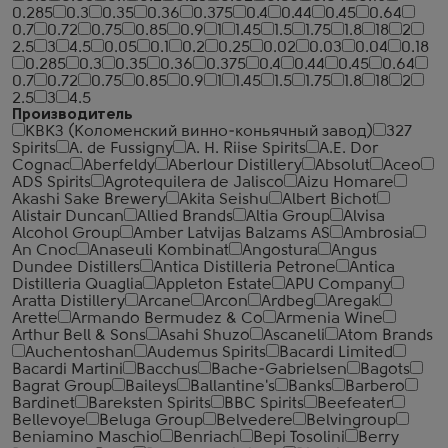
0.285
0.3
0.35
0.36
0.375
0.4
0.44
0.45
0.64
0.7
0.72
0.75
0.85
0.9
1
1.45
1.5
1.75
1.8
18
2
2.5
3
4.5
0.05
0.1
0.2
0.25
0.02
0.03
0.04
0.18
0.285
0.3
0.35
0.36
0.375
0.4
0.44
0.45
0.64
0.7
0.72
0.75
0.85
0.9
1
1.45
1.5
1.75
1.8
18
2
2.5
3
4.5
Производитель
КВКЗ (Коломенский винно-коньячный завод)
327
Spirits
A. de Fussigny
A. H. Riise Spirits
A.E. Dor
Cognac
Aberfeldy
Aberlour Distillery
Absolut
Aceo
ADS Spirits
Agrotequilera de Jalisco
Aizu Homare
Akashi Sake Brewery
Akita Seishu
Albert Bichot
Alistair Duncan
Allied Brands
Altia Group
Alvisa
Alcohol Group
Amber Latvijas Balzams AS
Ambrosia
An Cnoc
Anaseuli Kombinat
Angostura
Angus
Dundee Distillers
Antica Distilleria Petrone
Antica
Distilleria Quaglia
Appleton Estate
APU Company
Aratta Distillery
Arcane
Arcon
Ardbeg
Aregak
Arette
Armando Bermudez & Co
Armenia Wine
Arthur Bell & Sons
Asahi Shuzo
Ascaneli
Atom Brands
Auchentoshan
Audemus Spirits
Bacardi Limited
Bacardi Martini
Bacchus
Bache-Gabrielsen
Bagots
Bagrat Group
Baileys
Ballantine's
Banks
Barbero
Bardinet
Bareksten Spirits
BBC Spirits
Beefeater
Bellevoye
Beluga Group
Belvedere
Belvingroup
Beniamino Maschio
Benriach
Bepi Tosolini
Berry