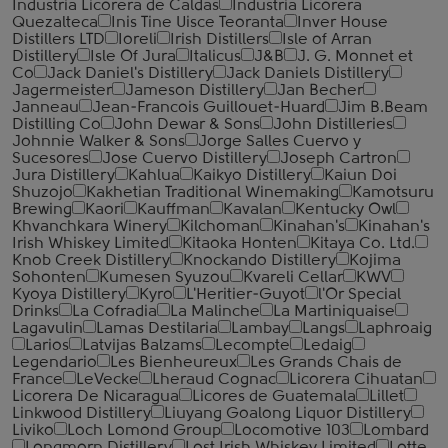
Industria Licorera de Caldas
Industria Licorera
Quezalteca
Inis Tine Uisce Teoranta
Inver House
Distillers LTD
Ioreli
Irish Distillers
Isle of Arran
Distillery
Isle Of Jura
Italicus
J&B
J. G. Monnet et
Co
Jack Daniel's Distillery
Jack Daniels Distillery
Jagermeister
Jameson Distillery
Jan Becher
Janneau
Jean-Francois Guillouet-Huard
Jim B.Beam
Distilling Co
John Dewar & Sons
John Distilleries
Johnnie Walker & Sons
Jorge Salles Cuervo y
Sucesores
Jose Cuervo Distillery
Joseph Cartron
Jura Distillery
Kahlua
Kaikyo Distillery
Kaiun Doi
Shuzojo
Kakhetian Traditional Winemaking
Kamotsuru
Brewing
Kaori
Kauffman
Kavalan
Kentucky Owl
Khvanchkara Winery
Kilchoman
Kinahan's
Kinahan's
Irish Whiskey Limited
Kitaoka Honten
Kitaya Co. Ltd.
Knob Creek Distillery
Knockando Distillery
Kojima
Sohonten
Kumesen Syuzou
Kvareli Cellar
KWV
Kyoya Distillery
Kyro
L'Heritier-Guyot
l'Or Special
Drinks
La Cofradia
La Malinche
La Martiniquaise
Lagavulin
Lamas Destilaria
Lambay
Langs
Laphroaig
Larios
Latvijas Balzams
Lecompte
Ledaig
Legendario
Les Bienheureux
Les Grands Chais de
France
LeVecke
Lheraud Cognac
Licorera Cihuatan
Licorera De Nicaragua
Licores de Guatemala
Lillet
Linkwood Distillery
Liuyang Goalong Liquor Distillery
Liviko
Loch Lomond Group
Locomotive 103
Lombard