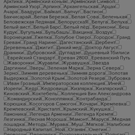
Арктика
Армянский коньяк
Армянский Символ
Армянский Узор
Арпинэ
Архангельская
Арцах
Ачара
Баадури
Байкал
Балчуг
Бастион
Бахчисарай
Белая Березка
Белая Сова
Беленькая
Беловежская Ледяная
БелорусскаЯ
Белуга
Белуха
Белый аист
Белый Барс
Белый лёд
Берикони
Беш
Кудук
Бугульма
Бульбашъ
Вакцина
Воздух
Воронецкая
Гжелка
Голубое Озеро
Городок
Гранд
Ереван
Гранд Нарине
Дагестанский
Дербент
Деревенька
Джигит
Дикий мед
Доктор Август
Драники
Дубровский
Дугладзе
Душевный Тбилиси
Еврейский Стандарт
Ереван 2800
Ереванский Путь
Жаворонки
Журавли
Журавушка
Звезда
Даргинии
Зверь
Зеленая Марка
Зерна Севера
Зерно
Зимняя деревенька
Зимняя дорога
Золотая
Выдержка
Золотой Крым
Золотой Резерв
Зубровка
Иван Грозный
Императорская коллекция
Иней
Иорели
Кедр
Кедровица
Кизлярка
Кизлярский
Киновский
Коктебель
Коллекция Вин Александрова
Командирский
Коноплянка
Контрабанда
Корюшка
Косогоров Самогон
Кочари
Кремлевка
Кремлевский
Кристалл
Крымский
Кукушка
Ламоника
Легенда Армении
Легенда Кремля
Лезгинка
Лесная Мороша
Мамонт
Маруся
Медная
лошадка
Методъ
Мурава
Муш
Мягков
Налибоки
Народный Капитал
Ной
Оганян
Онегин