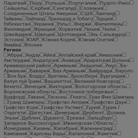
Парагвай
Перу
Польша
Португалия
Пуэрто-Рико
Сейшелы
Сербия
Сингапур
Словакия
Соединенные Штаты Америки
США
Таиланд
Тайвань
Тайланд
Тринидад и Тобаго
Турция
Узбекистан
Украина
Уэльс
Фиджи
Филиппины
Финляндия
Франция
Хорватия
Чехия
Чили
Швейцария
Швеция
Шотландия
Эль Сальвадор
Эстония
ЮАР
Южная Корея
Южная Осетия
Ямайка
Япония
Регион
Абруа
Аидзу
Айла
Алтайский край
Амазония
Амстердам
Андалусия
Анжера
Араратская Долина
Армавирский район
Арманьяк
Ахашени
Ахус
Ба-
Арманьяк
Бавария
Баз-Арманьяк
Байррада
Бароло
Бон Буа
Бордо
Бретань
Броксберн
Бургундия
Валул луй Траян
Вашингтон
Великий Новгород
Венето
Венеция
Виктория
Вологодская область
Воронежская область
Восточное побережье
Вудфорд
Гавана
Гасконь
Глазго
Гран Фин Шампань
Гранд Шампань
Графство Антрим
Графство Даун
Графство Корк
Графство Уэстмит
Гурия
Гурия /
Озургети
Дагестан
Демерара
Дербент
Долина
Эльки
Дублин
Дуранго
Ереван
Зальцбург
Западное Высокогорье
Ивановская Область
Йонедзава
Казань
Калабрия
Калининград
Кампания
Карловы Вары
Каталония
Кахетия