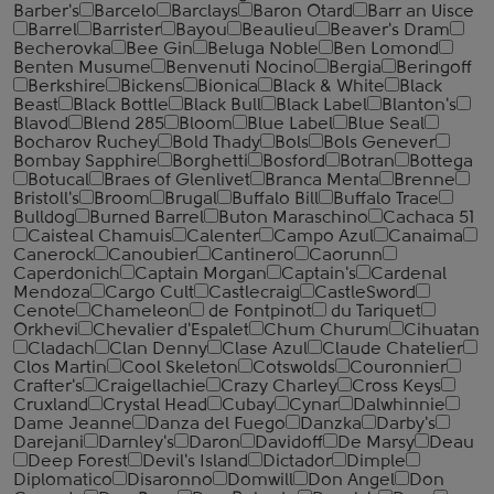
Barber's
Barcelo
Barclays
Baron Otard
Barr an Uisce
Barrel
Barrister
Bayou
Beaulieu
Beaver's Dram
Becherovka
Bee Gin
Beluga Noble
Ben Lomond
Benten Musume
Benvenuti Nocino
Bergia
Beringoff
Berkshire
Bickens
Bionica
Black & White
Black
Beast
Black Bottle
Black Bull
Black Label
Blanton's
Blavod
Blend 285
Bloom
Blue Label
Blue Seal
Bocharov Ruchey
Bold Thady
Bols
Bols Genever
Bombay Sapphire
Borghetti
Bosford
Botran
Bottega
Botucal
Braes of Glenlivet
Branca Menta
Brenne
Bristoll's
Broom
Brugal
Buffalo Bill
Buffalo Trace
Bulldog
Burned Barrel
Buton Maraschino
Cachaca 51
Caisteal Chamuis
Calenter
Campo Azul
Canaima
Canerock
Canoubier
Cantinero
Caorunn
Caperdonich
Captain Morgan
Captain's
Cardenal
Mendoza
Cargo Cult
Castlecraig
CastleSword
Cenote
Chameleon
de Fontpinot
du Tariquet
Orkhevi
Chevalier d'Espalet
Chum Churum
Cihuatan
Cladach
Clan Denny
Clase Azul
Claude Chatelier
Clos Martin
Cool Skeleton
Cotswolds
Couronnier
Crafter's
Craigellachie
Crazy Charley
Cross Keys
Cruxland
Crystal Head
Cubay
Cynar
Dalwhinnie
Dame Jeanne
Danza del Fuego
Danzka
Darby's
Darejani
Darnley's
Daron
Davidoff
De Marsy
Deau
Deep Forest
Devil's Island
Dictador
Dimple
Diplomatico
Disaronno
Domwill
Don Angel
Don