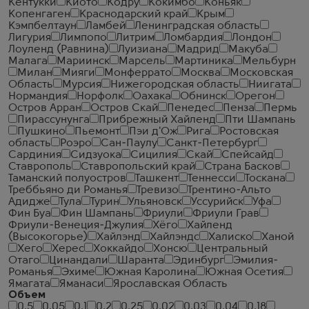
Кентукки
Киото
Кодру
Кокимбо
Коньяк
Копенгаген
Краснодарский край
Крым
Кэмпбелтаун
Ламбей
Ленинградская область
Лигурия
Лимпопо
Литрим
Ломбардия
Лондон
Лоуленд (Равнина)
Луизиана
Мадрид
Макуба
Малага
Мариинск
Марсель
Мартиника
Мельбурн
Милан
Мияги
Монферрато
Москва
Московская
Область
Мурсия
Нижегородская область
Ниигата
Нормандия
Норфолк
Оахака
Обнинск
Орегон
Остров Арран
Остров Скай
Пенедес
Пенза
Пермь
Пирассунунга
Прибрежный Хайленд
Пти Шампань
Пушкино
Пьемонт
Пэи д'Ож
Рига
Ростовская
область
Роэро
Сан-Паулу
Санкт-Петербург
Сардиния
Сидзуока
Сицилия
Скай
Спейсайд
Ставрополь
Ставропольский край
Страна Басков
Таманский полуостров
Ташкент
Теннесси
Тоскана
Треббьяно ди Романья
Тревизо
Трентино-Альто
Адидже
Тула
Турин
Ульяновск
Уссурийск
Уфа
Фин Буа
Фин Шампань
Фриули
Фриули Грав
Фриули-Венеция-Джулия
Хёго
Хайленд
(Высокогорье)
Хайлэнд
Хайлэндс
Халиско
Ханой
Хего
Херес
Хоккайдо
Хонсю
Центральный
Отаго
Цинандали
Шаранта
Эдинбург
Эмилия-
Романья
Эхиме
Южная Каролина
Южная Осетия
Ямагата
Яманаси
Ярославская Область
Объем
0.5
0.05
0.1
0.2
0.25
0.02
0.03
0.04
0.18