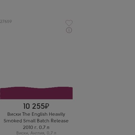
Артикул
27659
Виски
Инглиш Хэвили Смокд Смол Бэтч
Релиз в подарочной коробке
Производитель
The English Whisky Co.
Бренд
English Whisky
Регион
Норфолк
Выдержка
12 лет
10 255
Виски The English Heavily
Smoked Small Batch Release
2010 г. 0.7 л
Виски
,
Англия
,
0,7 л