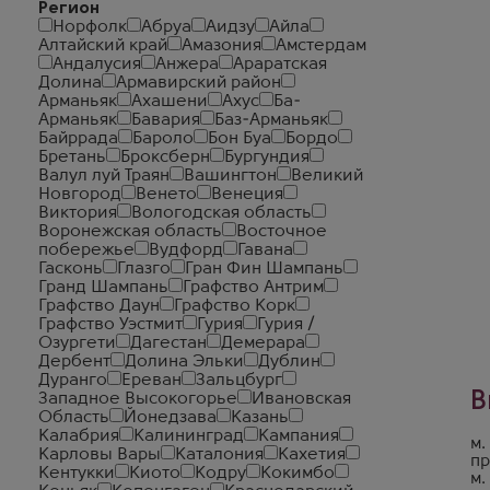
Регион
Норфолк
Абруа
Аидзу
Айла
Алтайский край
Амазония
Амстердам
Андалусия
Анжера
Араратская
Долина
Армавирский район
Арманьяк
Ахашени
Ахус
Ба-
Арманьяк
Бавария
Баз-Арманьяк
Байррада
Бароло
Бон Буа
Бордо
Бретань
Броксберн
Бургундия
Валул луй Траян
Вашингтон
Великий
Новгород
Венето
Венеция
Виктория
Вологодская область
Воронежская область
Восточное
побережье
Вудфорд
Гавана
Гасконь
Глазго
Гран Фин Шампань
Гранд Шампань
Графство Антрим
Графство Даун
Графство Корк
Графство Уэстмит
Гурия
Гурия /
Озургети
Дагестан
Демерара
Дербент
Долина Эльки
Дублин
Дуранго
Ереван
Зальцбург
В
Западное Высокогорье
Ивановская
Область
Йонедзава
Казань
Калабрия
Калининград
Кампания
м.
Карловы Вары
Каталония
Кахетия
пр
Кентукки
Киото
Кодру
Кокимбо
м.