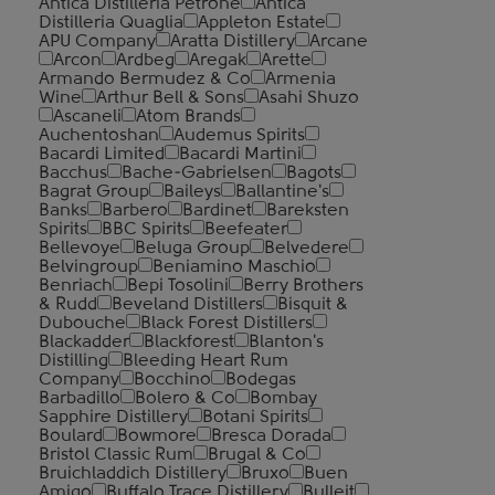
Antica Distilleria Petrone
Antica
Distilleria Quaglia
Appleton Estate
APU Company
Aratta Distillery
Arcane
Arcon
Ardbeg
Aregak
Arette
Armando Bermudez & Co
Armenia
Wine
Arthur Bell & Sons
Asahi Shuzo
Ascaneli
Atom Brands
Auchentoshan
Audemus Spirits
Bacardi Limited
Bacardi Martini
Bacchus
Bache-Gabrielsen
Bagots
Bagrat Group
Baileys
Ballantine's
Banks
Barbero
Bardinet
Bareksten
Spirits
BBC Spirits
Beefeater
Bellevoye
Beluga Group
Belvedere
Belvingroup
Beniamino Maschio
Benriach
Bepi Tosolini
Berry Brothers
& Rudd
Beveland Distillers
Bisquit &
Dubouche
Black Forest Distillers
Blackadder
Blackforest
Blanton's
Distilling
Bleeding Heart Rum
Company
Bocchino
Bodegas
Barbadillo
Bolero & Co
Bombay
Sapphire Distillery
Botani Spirits
Boulard
Bowmore
Bresca Dorada
Bristol Classic Rum
Brugal & Co
Bruichladdich Distillery
Bruxo
Buen
Amigo
Buffalo Trace Distillery
Bulleit