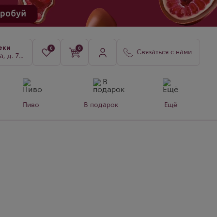
еки
0
0
Связаться с нами
8, к. 3
Пиво
В подарок
Ещё