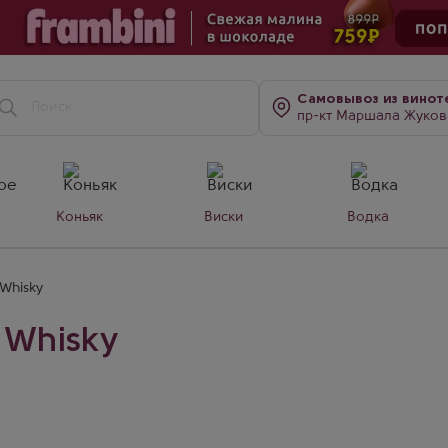
Самовывоз
из винот
пр-кт Маршала Жукова, д. 7
Коньяк
Виски
Водка
 Whisky
 Whisky