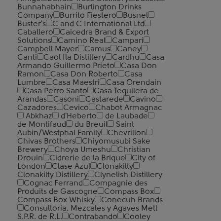
Bunnahabhain
Burlington Drinks
Company
Burrito Fiestero
Busnel
Buster's
C and C International Ltd
Caballero
Caicedra Brand & Export
Solutions
Camino Real
Campari
Campbell Mayer
Camus
Caney
Canti
Caol Ila Distillery
Cardhu
Casa
Armando Guillermo Prieto
Casa Don
Ramon
Casa Don Roberto
Casa
Lumbre
Casa Maestri
Casa Orendain
Casa Perro Santo
Casa Tequilera de
Arandas
Casoni
Castarede
Cavino
Cazadores
Cevico
Chabot Armagnac
Abkhaz
d'Heberto
de Laubade
de Montifaud
du Breuil
Saint
Aubin/Westphal Family
Chevrillon
Chivas Brothers
Chiyomusubi Sake
Brewery
Choya Umeshu
Christian
Drouin
Cidrerie de la Brique
City of
London
Clase Azul
Clonakilty
Clonakilty Distillery
Clynelish Distillery
Cognac Ferrand
Compagnie des
Produits de Gascogne
Compass Box
Compass Box Whisky
Conecuh Brands
Consultoria. Mezcales y Agaves Metl
S.P.R. de R.L.
Contrabando
Cooley