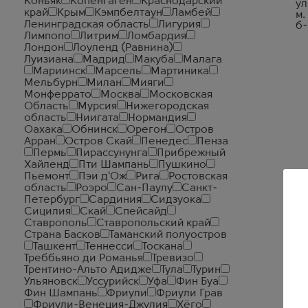
Коньяк
Копенгаген
Краснодарский
ул
край
Крым
Кэмпбелтаун
Ламбей
м.
Ленинградская область
Лигурия
б-
Лимпопо
Литрим
Ломбардия
Лондон
Лоуленд (Равнина)
Луизиана
Мадрид
Макуба
Малага
Мариинск
Марсель
Мартиника
Мельбурн
Милан
Мияги
Монферрато
Москва
Московская
Область
Мурсия
Нижегородская
область
Ниигата
Нормандия
Оахака
Обнинск
Орегон
Остров
Арран
Остров Скай
Пенедес
Пенза
Пермь
Пирассунунга
Прибрежный
Хайленд
Пти Шампань
Пушкино
Пьемонт
Пэи д'Ож
Рига
Ростовская
область
Роэро
Сан-Паулу
Санкт-
Петербург
Сардиния
Сидзуока
Сицилия
Скай
Спейсайд
Ставрополь
Ставропольский край
Страна Басков
Таманский полуостров
Ташкент
Теннесси
Тоскана
Треббьяно ди Романья
Тревизо
Трентино-Альто Адидже
Тула
Турин
Ульяновск
Уссурийск
Уфа
Фин Буа
Фин Шампань
Фриули
Фриули Грав
Фриули-Венеция-Джулия
Хёго