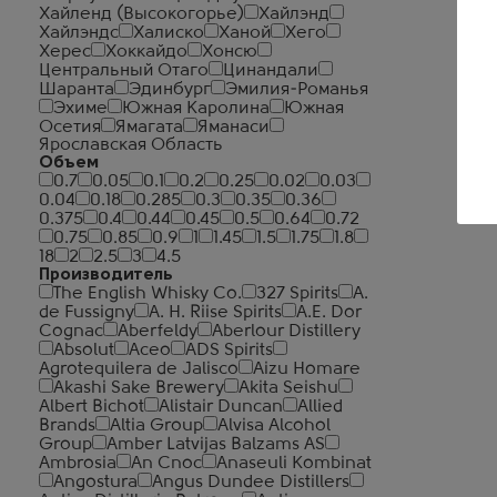
Хайленд (Высокогорье)
Хайлэнд
Хайлэндс
Халиско
Ханой
Хего
Херес
Хоккайдо
Хонсю
Центральный Отаго
Цинандали
Шаранта
Эдинбург
Эмилия-Романья
Эхиме
Южная Каролина
Южная
Осетия
Ямагата
Яманаси
Ярославская Область
Объем
0.7
0.05
0.1
0.2
0.25
0.02
0.03
0.04
0.18
0.285
0.3
0.35
0.36
0.375
0.4
0.44
0.45
0.5
0.64
0.72
0.75
0.85
0.9
1
1.45
1.5
1.75
1.8
18
2
2.5
3
4.5
Производитель
The English Whisky Co.
327 Spirits
A.
de Fussigny
A. H. Riise Spirits
A.E. Dor
Cognac
Aberfeldy
Aberlour Distillery
Absolut
Aceo
ADS Spirits
Agrotequilera de Jalisco
Aizu Homare
Akashi Sake Brewery
Akita Seishu
Albert Bichot
Alistair Duncan
Allied
Brands
Altia Group
Alvisa Alcohol
Group
Amber Latvijas Balzams AS
Ambrosia
An Cnoc
Anaseuli Kombinat
Angostura
Angus Dundee Distillers