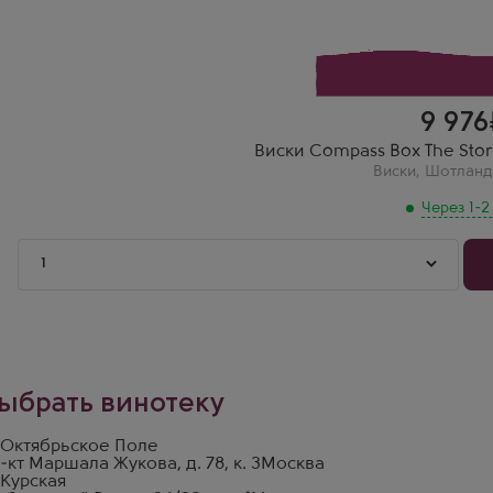
9 976
Виски Compass Box The Story
Виски
,
Шотланд
Через 1-2
1
ыбрать винотеку
 Октябрьское Поле
-кт Маршала Жукова, д. 78, к. 3
Москва
 Курская