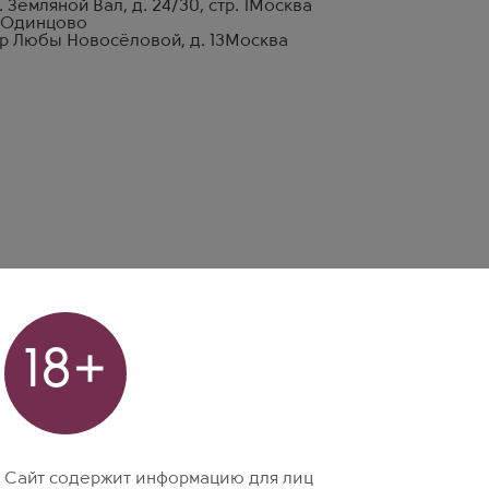
. Земляной Вал, д. 24/30, стр. 1
Москва
 Одинцово
р Любы Новосёловой, д. 13
Москва
18+
Сайт содержит информацию для лиц