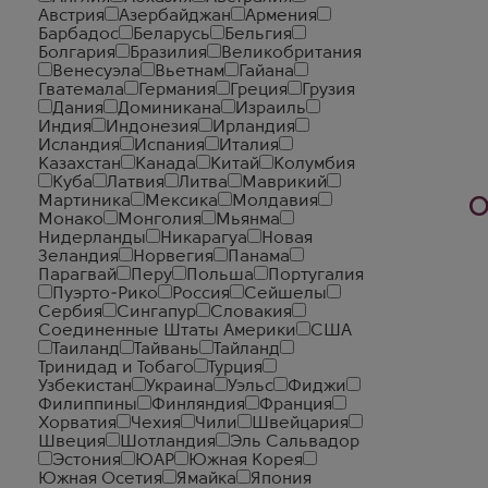
Австрия
Азербайджан
Армения
Барбадос
Беларусь
Бельгия
Болгария
Бразилия
Великобритания
Венесуэла
Вьетнам
Гайана
Гватемала
Германия
Греция
Грузия
Дания
Доминикана
Израиль
Индия
Индонезия
Ирландия
Исландия
Испания
Италия
Казахстан
Канада
Китай
Колумбия
Куба
Латвия
Литва
Маврикий
Мартиника
Мексика
Молдавия
О
Монако
Монголия
Мьянма
Нидерланды
Никарагуа
Новая
Зеландия
Норвегия
Панама
Парагвай
Перу
Польша
Португалия
Пуэрто-Рико
Россия
Сейшелы
Сербия
Сингапур
Словакия
Соединенные Штаты Америки
США
Таиланд
Тайвань
Тайланд
Тринидад и Тобаго
Турция
Узбекистан
Украина
Уэльс
Фиджи
Филиппины
Финляндия
Франция
Хорватия
Чехия
Чили
Швейцария
Швеция
Шотландия
Эль Сальвадор
Эстония
ЮАР
Южная Корея
Южная Осетия
Ямайка
Япония