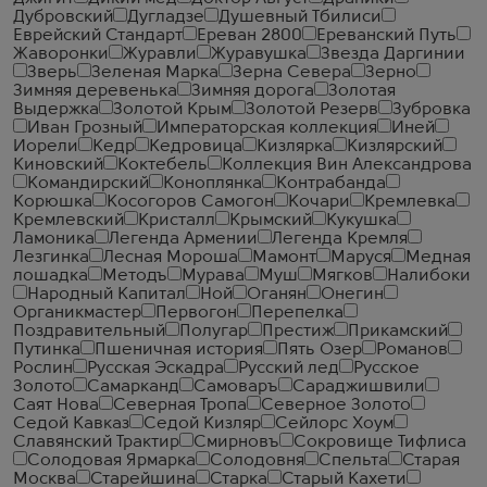
Дубровский
Дугладзе
Душевный Тбилиси
Еврейский Стандарт
Ереван 2800
Ереванский Путь
Жаворонки
Журавли
Журавушка
Звезда Даргинии
Зверь
Зеленая Марка
Зерна Севера
Зерно
Зимняя деревенька
Зимняя дорога
Золотая
Выдержка
Золотой Крым
Золотой Резерв
Зубровка
Иван Грозный
Императорская коллекция
Иней
Иорели
Кедр
Кедровица
Кизлярка
Кизлярский
Киновский
Коктебель
Коллекция Вин Александрова
Командирский
Коноплянка
Контрабанда
Корюшка
Косогоров Самогон
Кочари
Кремлевка
Кремлевский
Кристалл
Крымский
Кукушка
Ламоника
Легенда Армении
Легенда Кремля
Лезгинка
Лесная Мороша
Мамонт
Маруся
Медная
лошадка
Методъ
Мурава
Муш
Мягков
Налибоки
Народный Капитал
Ной
Оганян
Онегин
Органикмастер
Первогон
Перепелка
Поздравительный
Полугар
Престиж
Прикамский
Путинка
Пшеничная история
Пять Озер
Романов
Рослин
Русская Эскадра
Русский лед
Русское
Золото
Самарканд
Самоваръ
Сараджишвили
Саят Нова
Северная Тропа
Северное Золото
Седой Кавказ
Седой Кизляр
Сейлорс Хоум
Славянский Трактир
Смирновъ
Сокровище Тифлиса
Солодовая Ярмарка
Солодовня
Спельта
Старая
Москва
Старейшина
Старка
Старый Кахети