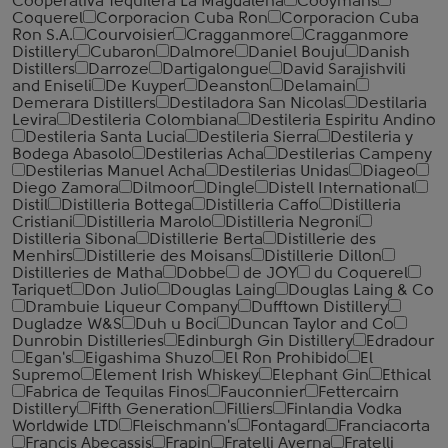
Cooperativa Tequilera La Magdalena
Cooymans
Coquerel
Corporacion Cuba Ron
Corporacion Cuba
Ron S.A.
Courvoisier
Cragganmore
Cragganmore
Distillery
Cubaron
Dalmore
Daniel Bouju
Danish
Distillers
Darroze
Dartigalongue
David Sarajishvili
and Eniseli
De Kuyper
Deanston
Delamain
Demerara Distillers
Destiladora San Nicolas
Destilaria
Levira
Destileria Colombiana
Destileria Espiritu Andino
Destileria Santa Lucia
Destileria Sierra
Destileria y
Bodega Abasolo
Destilerias Acha
Destilerias Campeny
Destilerias Manuel Acha
Destilerias Unidas
Diageo
Diego Zamora
Dilmoor
Dingle
Distell International
Distil
Distilleria Bottega
Distilleria Caffo
Distilleria
Cristiani
Distilleria Marolo
Distilleria Negroni
Distilleria Sibona
Distillerie Berta
Distillerie des
Menhirs
Distillerie des Moisans
Distillerie Dillon
Distilleries de Matha
Dobbe
de JOY
du Coquerel
Tariquet
Don Julio
Douglas Laing
Douglas Laing & Co
Drambuie Liqueur Company
Dufftown Distillery
Dugladze W&S
Duh u Boci
Duncan Taylor and Co
Dunrobin Distilleries
Edinburgh Gin Distillery
Edradour
Egan's
Eigashima Shuzo
El Ron Prohibido
El
Supremo
Element Irish Whiskey
Elephant Gin
Ethical
Fabrica de Tequilas Finos
Fauconnier
Fettercairn
Distillery
Fifth Generation
Filliers
Finlandia Vodka
Worldwide LTD
Fleischmann's
Fontagard
Franciacorta
Francis Abecassis
Frapin
Fratelli Averna
Fratelli