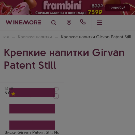
вная
Крепкие напитки
Крепкие напитки Girvan Patent Still
Крепкие напитки Girvan
Patent Still
Артикул
1448
5.0
Виски
Гирван Пейтент Стил №
4 Эппс
Производитель
William Grant & Sons
Бренд
Girvan Patent Still
Виски Girvan Patent Still №