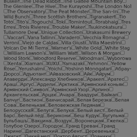
Busker
The Dead Rabbit
The Galtee Mountain Boy
The Glenlee
The Hive
The Kurayoshi
The London №1
The Observatory
The Peat Monster
The San-In
The
Wild Bunch
Three Scottish Brothers
Tigranakert
Tio
Toto
Tito's
Togouchi
Toki
Tomintoul
Torabhaig
Tres
Erres
Trois Rivieres
Trouble Maker
Tsukinokatsura
Tullamore Dew
Unique Collection
Urakasumi Brewery
Vaccari
Vana Tallinn
Varadero
Vecchia Romagna
Veroni
Viejo de Caldas
Villa Giusti
Villa Maestrini
Volcan De Mi Tierra
Warner's
White Gold
White Stag
William Lawson's
William Watt
Wilson & Morgan
Wood Stork
Woodford Reserve
Woodman
Wyborowa
Xenta
Xiaman
XUXU
Yamazaki
Yehmon
Yellow
Rose
Yerushalmi
Yoichi
Yoshino Monogatari
Абрау-
Дюрсо
Адъютант
Айвазовский
Айк
Айрум
Алаверди
Александр Хлебников
Аракел
Аратес
Араш
Аргус
Ардели
Арктика
Армянский коньяк
Армянский Символ
Армянский Узор
Арпинэ
Архангельская
Арцах
Ачара
Баадури
Байкал
Балчуг
Бастион
Бахчисарай
Белая Березка
Белая
Сова
Беленькая
Беловежская Ледяная
БелорусскаЯ
Белуга
Белуха
Белый аист
Белый
Барс
Белый лёд
Берикони
Беш Кудук
Бугульма
Бульбашъ
Вакцина
Воздух
Воронецкая
Гжелка
Голубое Озеро
Городок
Гранд Ереван
Гранд
Нарине
Дагестанский
Дербент
Деревенька
Джигит
Дикий мед
Доктор Август
Драники