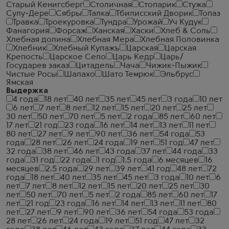
Старый Кенигсберг
Столичная
Стопарик
Стужа
Сулу-Дере
Сябры
Талка
Тбилисский Дворик
Топаз
Травка
Троекуровка
Тундра
Урожай
Уч Кудук
Фанагория
Форсаж
Ханская
Хаски
Хлеб & Соль
Хлебная долина
Хлебная Мера
Хлебная Половинка
Хлебник
Хлебный Купажъ
Царская
Царская
Крепость
Царское Село
Царь Кедр
Царь/
Государев заказ
Цитадель
Чача
Чижик-Пыжик
Чистые Росы
Шалахо
Шато Темрюк
Эльбрус
Ямская
Выдержка
4 года
18 лет
40 лет
35 лет
45 лет
3 года
10 лет
6 лет
7 лет
8 лет
12 лет
15 лет
20 лет
25 лет
30 лет
50 лет
70 лет
5 лет
2 года
85 лет
60 лет
17 лет
21 год
23 года
16 лет
14 лет
13 лет
11 лет
80 лет
27 лет
9 лет
90 лет
36 лет
54 года
53
года
28 лет
26 лет
24 года
19 лет
51 год
47 лет
32 года
38 лет
46 лет
43 года
37 лет
44 года
33
года
31 год
22 года
1 год
1.5 года
6 месяцев
16
месяцев
2.5 года
29 лет
39 лет
41 год
48 лет
72
года
18 лет
40 лет
35 лет
45 лет
3 года
10 лет
6
лет
7 лет
8 лет
12 лет
15 лет
20 лет
25 лет
30
лет
50 лет
70 лет
5 лет
2 года
85 лет
60 лет
17
лет
21 год
23 года
16 лет
14 лет
13 лет
11 лет
80
лет
27 лет
9 лет
90 лет
36 лет
54 года
53 года
28 лет
26 лет
24 года
19 лет
51 год
47 лет
32