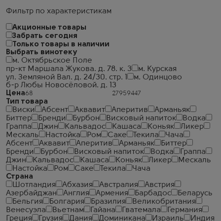
Фильтр по характеристикам
Акционные товары
Забрать сегодня
Только товары в наличии
Выбрать винотеку
м. Октябрьское Поле
пр-кт Маршала Жукова. д. 78. к. 3
м. Курская
ул. Земляной Вал. д. 24/30. стр. 1
м. Одинцово
б-р Любы Новосёловой. д. 13
Цена
Тип товара
Виски
Абсент
Аквавит
Аперитив
Арманьяк
Биттер
Бренди
Бурбон
Висковый напиток
Водка
Граппа
Джин
Кальвадос
Кашаса
Коньяк
Ликер
Мескаль
Настойка
Ром
Саке
Текила
Чача
Абсент
Аквавит
Аперитив
Арманьяк
Биттер
Бренди
Бурбон
Висковый напиток
Водка
Граппа
Джин
Кальвадос
Кашаса
Коньяк
Ликер
Мескаль
Настойка
Ром
Саке
Текила
Чача
Страна
Шотландия
Абхазия
Австралия
Австрия
Азербайджан
Англия
Армения
Барбадос
Беларусь
Бельгия
Болгария
Бразилия
Великобритания
Венесуэла
Вьетнам
Гайана
Гватемала
Германия
Греция
Грузия
Дания
Доминикана
Израиль
Индия