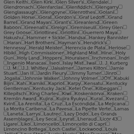
Glen Keith
Glen Kirk
Glen Silver's
Glendale
Glendronach
Glenfarclas
Glenfiddich
Glengarry
Glenglassaugh
Glengoyne
Glenrothes
Golani
Golden Horse
Goral
Gordon's
Graf Ledoff
Grand
Barrel
Grand Mayan
Grant's
Greanlend
Green
Baboon
Greenall's
Greign
Gremiseuli
Grey Glen
Grey Goose
Griottines
Griottini
Guerrero Maya
Hakushu
Hammer + Sickle
Handsa
Hankey Bannister
Haran
Hart Brothers
Hayman's
Hendrick's
Hennessy
Herald Meister
Herencia de Plata
Heriose
Hibiki
High Commissioner
Highland Mist
Hine
Holy
Gun
Holy Land
Hoppers
Houraisen
Inchmoan
Indri
Ingenio Manacas
Iseo
Islay Mist
Iwai
J. J. Kurberg
J. M.
J.J. Whitley
Jaisalmer
James Kilton
Jamie
Stuart
Jan II
Jardin Fleury
Jimmy Turner
Jinro
Jogaila
Johnnie Walker
Johnny Volmer
JOY
Kabuki
Bijin
Kah
Kamiki
Kapriol
Karpy
Kensatu
Kentucky
Gentleman
Kentucky Jack
Ketel One
Kilbeggan
Killepitsch
King Charles
Kiwi
Koskenkorva
Kraken
Kremlin Award
Kujira
Kujira Ryukyu
Kurai
Kvezani
Kvint
La Arenita
La Cruz
La Escondida
La Mejicana
La Morita Caribena
La Pavesa
La Pipette Verte
Lamas
Laneta
Larrys
Lautrec
Lazy Dodo
Les Grands
Assemblages
Ley Seca
Leyrat
Lheraud
Licor 43
Ligare
Liko
Limoncello
Limoncello di Capri
Limoncino Bottega
Loch Castle
Lockwood
Louis