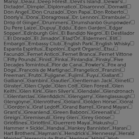
Marsy
Deau
Deep Forest
Devil's Island
Dewar's
Dictador
Dimple
Diplomatico
Disaronno
Domwill
Don Angel
Don Cruzado
Don Papa
Don Roberto
Doorly's
Dora
Doragrossa
Dr. Lennon
Drambuie
Drop of Ginger
Drummers
Drumshanbo Gunpowder
Du Pere Laize
Dupuy
Eddu
Eden Garden
Edgar
Sopper
Edinburgh Gin
El Bandido Negro
El Destilador
El Dorado
El Jimador
Elad'Or
Eldermen
Elit
Embargo
Embassy Club
English Park
English Whisky
Espanta Espiritus
Espolon
Esprit Organic
Etsu
Facundo
Fernet Antico
Fernet Branca
Fernet Vittone
Fifty Pounds
Finist
Finka
Finlandia
Finsky
Five
Decades Tomintoul
Flor de Cana
Fowler's
Fox and
Dogs
Francois de Martignac
Frangelico
Franzini
Freeman
Fruto
Fujigane
Fujimi
Fuyu
Gallant
Galliano
Gambini
Gautier
Gentleman Jack
Gineti
Ginster
Glen Clyde
Glen Colt
Glen Forest
Glen
Keith
Glen Kirk
Glen Silver's
Glendale
Glendronach
Glenfarclas
Glenfiddich
Glengarry
Glenglassaugh
Glengoyne
Glenrothes
Golani
Golden Horse
Goral
Gordon's
Graf Ledoff
Grand Barrel
Grand Mayan
Grant's
Greanlend
Green Baboon
Greenall's
Greign
Gremiseuli
Grey Glen
Grey Goose
Griottines
Griottini
Guerrero Maya
Hakushu
Hammer + Sickle
Handsa
Hankey Bannister
Haran
Hart Brothers
Hayman's
Hendrick's
Hennessy
Herald