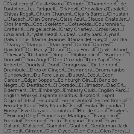
Castlecraig
CastleSword
Cenote
Chameleon
de
Fontpinot
du Tariquet
Orkhevi
Chevalier d'Espalet
Chivas Regal
Chum Churum
Cigar's Barrel
Cihuatan
Cladach
Clan Denny
Clase Azul
Claude Chatelier
Clos Martin
Cool Skeleton
Cotswolds
Couronnier
Crafter's
Craigellachie
Crazy Charley
Cross Keys
Cruxland
Crystal Head
Cubay
Cutty Sark
Cynar
Dalwhinnie
Dame Jeanne
Danza del Fuego
Danzka
Darby's
Darejani
Darnley's
Daron
Darrow
Davidoff
De Marsy
Deau
Deep Forest
Devil's Island
Dewar's
Dictador
Dimple
Diplomatico
Disaronno
Domwill
Don Angel
Don Cruzado
Don Papa
Don
Roberto
Doorly's
Dora
Doragrossa
Dr. Lennon
Drambuie
Drop of Ginger
Drummers
Drumshanbo
Gunpowder
Du Pere Laize
Dupuy
Eddu
Eden
Garden
Edgar Sopper
Edinburgh Gin
El Bandido
Negro
El Destilador
El Dorado
El Jimador
Elad'Or
Eldermen
Elit
Embargo
Embassy Club
English Park
English Whisky
Espanta Espiritus
Espolon
Esprit
Organic
Etsu
Facundo
Fernet Antico
Fernet Branca
Fernet Vittone
Fifty Pounds
Finist
Finka
Finlandia
Finsky
Five Decades Tomintoul
Flor de Cana
Fowler's
Fox and Dogs
Francois de Martignac
Frangelico
Franzini
Freeman
Fruto
Fujigane
Fujimi
Fuyu
Gallant
Galliano
Gambini
Gautier
Gentleman Jack
Gineti
Ginster
Glen Clyde
Glen Colt
Glen Forest