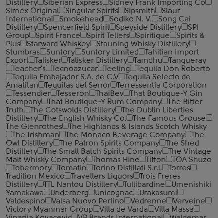
Distillery
Siberian Express
Sidney Frank Importing Co
Simex Original
Singular Spirits
Sipsmith
Slaur
International
Smokehead
Sodiko N. V.
Song Cai
Distillery
Spencerfield Spirit
Speyside Distillery
SPI
Group
Spirit France
Spirit Tellers
Spiritique
Spirits &
Plus
Starward Whiskey
Stauning Whisky Distillery
Stumbras
Suntory
Suntory Limited
Tahitian Import
Export
Talisker
Talisker Distillery
Tamdhu
Tanqueray
Teacher's
Tecnoazucar
Teeling
Tequila Don Roberto
Tequila Embajador S.A. de C.V
Tequila Selecto de
Amatitan
Tequilas del Senor
Terressentia Corporation
Tessendier
Tesseron
ThaiBev
That Boutique-Y Gin
Company
That Boutique-Y Rum Company
The Bitter
Truth
The Cotswolds Distillery
The Dublin Liberties
Distillery
The English Whisky Co.
The Famous Grouse
The Glenrothes
The Highlands & Islands Scotch Whisky
The Irishman
The Monaco Beverage Company
The
Owl Distillery
The Patron Spirits Company
The Shed
Distillery
The Small Batch Spirits Company
The Vintage
Malt Whisky Company
Thomas Hine
Tiffon
TOA Shuzo
Tobermory
Tomatin
Torino Distillati S.r.l.
Torres
Tradition Mexico
Travellers Liquors
Trois Freres
Distillery
TTL Nantou Distillery
Tullibardine
Umenishiki
Yamakawa
Underberg
Unicognac
Urakasumi
Valdespino
Valsa Nuovo Perlino
Vedrenne
Verveine
Victory Myanmar Group
Villa de Varda
Villa Massa