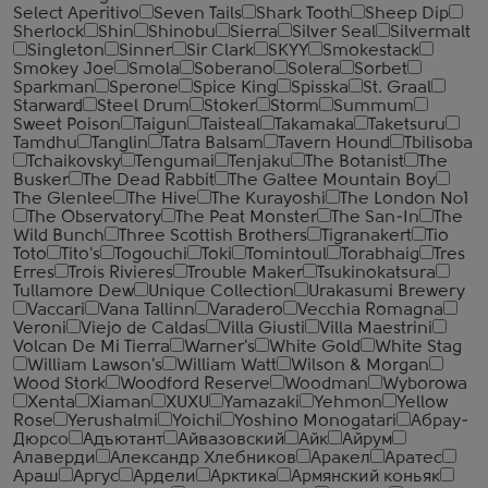
Select Aperitivo
Seven Tails
Shark Tooth
Sheep Dip
Sherlock
Shin
Shinobu
Sierra
Silver Seal
Silvermalt
Singleton
Sinner
Sir Clark
SKYY
Smokestack
Smokey Joe
Smola
Soberano
Solera
Sorbet
Sparkman
Sperone
Spice King
Spisska
St. Graal
Starward
Steel Drum
Stoker
Storm
Summum
Sweet Poison
Taigun
Taisteal
Takamaka
Taketsuru
Tamdhu
Tanglin
Tatra Balsam
Tavern Hound
Tbilisoba
Tchaikovsky
Tengumai
Tenjaku
The Botanist
The
Busker
The Dead Rabbit
The Galtee Mountain Boy
The Glenlee
The Hive
The Kurayoshi
The London №1
The Observatory
The Peat Monster
The San-In
The
Wild Bunch
Three Scottish Brothers
Tigranakert
Tio
Toto
Tito's
Togouchi
Toki
Tomintoul
Torabhaig
Tres
Erres
Trois Rivieres
Trouble Maker
Tsukinokatsura
Tullamore Dew
Unique Collection
Urakasumi Brewery
Vaccari
Vana Tallinn
Varadero
Vecchia Romagna
Veroni
Viejo de Caldas
Villa Giusti
Villa Maestrini
Volcan De Mi Tierra
Warner's
White Gold
White Stag
William Lawson's
William Watt
Wilson & Morgan
Wood Stork
Woodford Reserve
Woodman
Wyborowa
Xenta
Xiaman
XUXU
Yamazaki
Yehmon
Yellow
Rose
Yerushalmi
Yoichi
Yoshino Monogatari
Абрау-
Дюрсо
Адъютант
Айвазовский
Айк
Айрум
Алаверди
Александр Хлебников
Аракел
Аратес
Араш
Аргус
Ардели
Арктика
Армянский коньяк