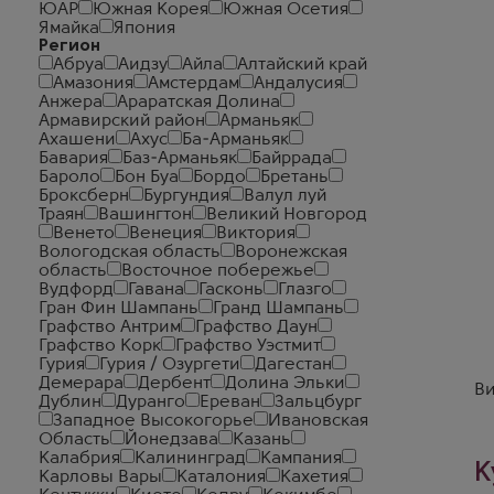
ЮАР
Южная Корея
Южная Осетия
Ямайка
Япония
Регион
Абруа
Аидзу
Айла
Алтайский край
Амазония
Амстердам
Андалусия
Анжера
Араратская Долина
Армавирский район
Арманьяк
Ахашени
Ахус
Ба-Арманьяк
Бавария
Баз-Арманьяк
Байррада
Бароло
Бон Буа
Бордо
Бретань
Броксберн
Бургундия
Валул луй
Траян
Вашингтон
Великий Новгород
Венето
Венеция
Виктория
Вологодская область
Воронежская
область
Восточное побережье
Вудфорд
Гавана
Гасконь
Глазго
Гран Фин Шампань
Гранд Шампань
Графство Антрим
Графство Даун
Графство Корк
Графство Уэстмит
Гурия
Гурия / Озургети
Дагестан
Демерара
Дербент
Долина Эльки
Ви
Дублин
Дуранго
Ереван
Зальцбург
Западное Высокогорье
Ивановская
Область
Йонедзава
Казань
Калабрия
Калининград
Кампания
К
Карловы Вары
Каталония
Кахетия