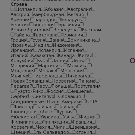
Страна
Шотландия
Абхазия
Австралия
Австрия
Азербайджан
Англия
Армения
Барбадос
Беларусь
Бельгия
Болгария
Бразилия
Великобритания
Венесуэла
Вьетнам
Гайана
Гватемала
Германия
Греция
Грузия
Дания
Доминикана
Израиль
Индия
Индонезия
Ирландия
Исландия
Испания
Италия
Казахстан
Канада
Китай
О
Колумбия
Куба
Латвия
Литва
Маврикий
Мартиника
Мексика
Молдавия
Монако
Монголия
Мьянма
Нидерланды
Никарагуа
Новая Зеландия
Норвегия
Панама
Парагвай
Перу
Польша
Португалия
Пуэрто-Рико
Россия
Сейшелы
Сербия
Сингапур
Словакия
Соединенные Штаты Америки
США
Таиланд
Тайвань
Тайланд
Тринидад и Тобаго
Турция
Узбекистан
Украина
Уэльс
Фиджи
Филиппины
Финляндия
Франция
Хорватия
Чехия
Чили
Швейцария
Швеция
Эль Сальвадор
Эстония