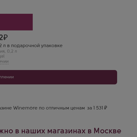
2
0.2 л в подарочной упаковке
ия
,
0,2 л
gal
уплении
азине Winemore по отличным ценам за 1 531 ₽
ожно в наших магазинах в Москве