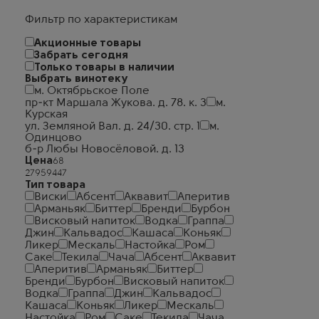
Фильтр по характеристикам
Акционные товары
Забрать сегодня
Только товары в наличии
Выбрать винотеку
м. Октябрьское Поле
пр-кт Маршала Жукова. д. 78. к. 3
м.
Курская
ул. Земляной Вал. д. 24/30. стр. 1
м.
Одинцово
б-р Любы Новосёловой. д. 13
Цена
Тип товара
Виски
Абсент
Аквавит
Аперитив
Арманьяк
Биттер
Бренди
Бурбон
Висковый напиток
Водка
Граппа
Джин
Кальвадос
Кашаса
Коньяк
Ликер
Мескаль
Настойка
Ром
Саке
Текила
Чача
Абсент
Аквавит
Аперитив
Арманьяк
Биттер
Бренди
Бурбон
Висковый напиток
Водка
Граппа
Джин
Кальвадос
Кашаса
Коньяк
Ликер
Мескаль
Настойка
Ром
Саке
Текила
Чача