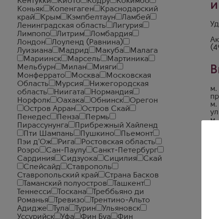
Кентукки
Киото
Кодру
Кокимбо
и
Коньяк
Копенгаген
Краснодарский
край
Крым
Кэмпбелтаун
Ламбей
Уд
Ленинградская область
Лигурия
Лимпопо
Литрим
Ломбардия
Ак
Лондон
Лоуленд (Равнина)
(4
Луизиана
Мадрид
Макуба
Малага
Мариинск
Марсель
Мартиника
Мельбурн
Милан
Мияги
В
Монферрато
Москва
Московская
Область
Мурсия
Нижегородская
м.
область
Ниигата
Нормандия
пр
Норфолк
Оахака
Обнинск
Орегон
м.
Остров Арран
Остров Скай
ул
Пенедес
Пенза
Пермь
м.
Пирассунунга
Прибрежный Хайленд
б-
Пти Шампань
Пушкино
Пьемонт
Пэи д'Ож
Рига
Ростовская область
Роэро
Сан-Паулу
Санкт-Петербург
Сардиния
Сидзуока
Сицилия
Скай
Спейсайд
Ставрополь
Ставропольский край
Страна Басков
Таманский полуостров
Ташкент
Теннесси
Тоскана
Треббьяно ди
Романья
Тревизо
Трентино-Альто
Адидже
Тула
Турин
Ульяновск
Уссурийск
Уфа
Фин Буа
Фин