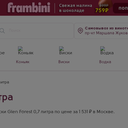
Самовывоз
из винот
пр-кт Маршала Жукова, д. 7
Коньяк
Виски
Водка
литра
тра
 Glen Forest 0,7 литра по цене за 1 531 ₽ в Москве.