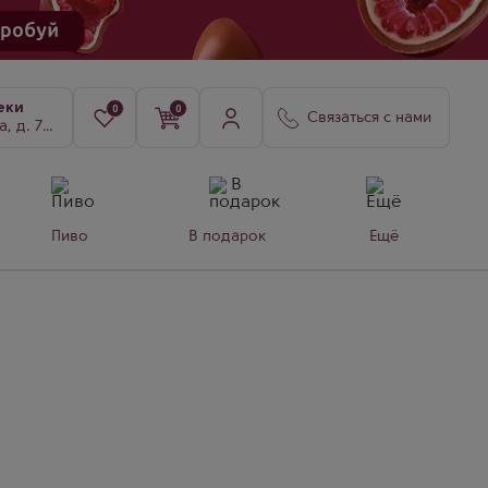
еки
0
0
Связаться с нами
8, к. 3
Пиво
В подарок
Ещё