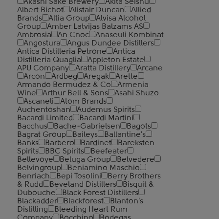
Akashi Sake Brewery
Akita Seishu
Albert Bichot
Alistair Duncan
Allied
Brands
Altia Group
Alvisa Alcohol
Group
Amber Latvijas Balzams AS
Ambrosia
An Cnoc
Anaseuli Kombinat
Angostura
Angus Dundee Distillers
Antica Distilleria Petrone
Antica
Distilleria Quaglia
Appleton Estate
APU Company
Aratta Distillery
Arcane
Arcon
Ardbeg
Aregak
Arette
Armando Bermudez & Co
Armenia
Wine
Arthur Bell & Sons
Asahi Shuzo
Ascaneli
Atom Brands
Auchentoshan
Audemus Spirits
Bacardi Limited
Bacardi Martini
Bacchus
Bache-Gabrielsen
Bagots
Bagrat Group
Baileys
Ballantine's
Banks
Barbero
Bardinet
Bareksten
Spirits
BBC Spirits
Beefeater
Bellevoye
Beluga Group
Belvedere
Belvingroup
Beniamino Maschio
Benriach
Bepi Tosolini
Berry Brothers
& Rudd
Beveland Distillers
Bisquit &
Dubouche
Black Forest Distillers
Blackadder
Blackforest
Blanton's
Distilling
Bleeding Heart Rum
Company
Bocchino
Bodegas