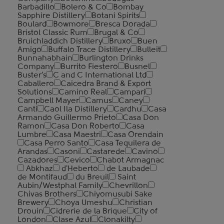
Barbadillo
Bolero & Co
Bombay
Sapphire Distillery
Botani Spirits
Boulard
Bowmore
Bresca Dorada
Bristol Classic Rum
Brugal & Co
Bruichladdich Distillery
Bruxo
Buen
Amigo
Buffalo Trace Distillery
Bulleit
Bunnahabhain
Burlington Drinks
Company
Burrito Fiestero
Busnel
Buster's
C and C International Ltd
Caballero
Caicedra Brand & Export
Solutions
Camino Real
Campari
Campbell Mayer
Camus
Caney
Canti
Caol Ila Distillery
Cardhu
Casa
Armando Guillermo Prieto
Casa Don
Ramon
Casa Don Roberto
Casa
Lumbre
Casa Maestri
Casa Orendain
Casa Perro Santo
Casa Tequilera de
Arandas
Casoni
Castarede
Cavino
Cazadores
Cevico
Chabot Armagnac
Abkhaz
d'Heberto
de Laubade
de Montifaud
du Breuil
Saint
Aubin/Westphal Family
Chevrillon
Chivas Brothers
Chiyomusubi Sake
Brewery
Choya Umeshu
Christian
Drouin
Cidrerie de la Brique
City of
London
Clase Azul
Clonakilty