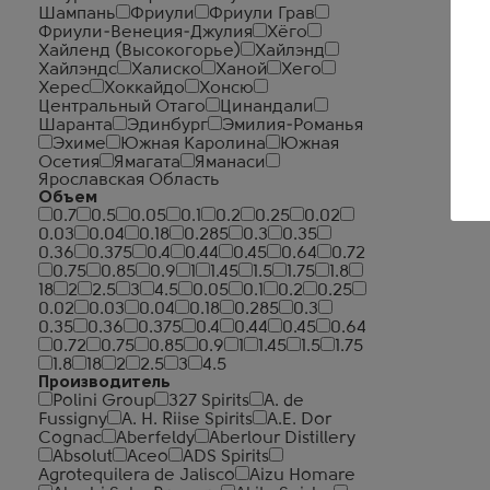
Шампань
Фриули
Фриули Грав
Фриули-Венеция-Джулия
Хёго
Хайленд (Высокогорье)
Хайлэнд
Хайлэндс
Халиско
Ханой
Хего
Херес
Хоккайдо
Хонсю
Центральный Отаго
Цинандали
Шаранта
Эдинбург
Эмилия-Романья
Эхиме
Южная Каролина
Южная
Осетия
Ямагата
Яманаси
Ярославская Область
Объем
0.7
0.5
0.05
0.1
0.2
0.25
0.02
0.03
0.04
0.18
0.285
0.3
0.35
0.36
0.375
0.4
0.44
0.45
0.64
0.72
0.75
0.85
0.9
1
1.45
1.5
1.75
1.8
18
2
2.5
3
4.5
0.05
0.1
0.2
0.25
0.02
0.03
0.04
0.18
0.285
0.3
0.35
0.36
0.375
0.4
0.44
0.45
0.64
0.72
0.75
0.85
0.9
1
1.45
1.5
1.75
1.8
18
2
2.5
3
4.5
Производитель
Polini Group
327 Spirits
A. de
Fussigny
A. H. Riise Spirits
A.E. Dor
Cognac
Aberfeldy
Aberlour Distillery
Absolut
Aceo
ADS Spirits
Agrotequilera de Jalisco
Aizu Homare