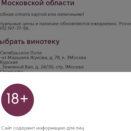
 Московской области
обная оплата картой или наличными!
туальные цены и наличие обновляются ежедневно. Уточн
95) 197-77-56
.
ыбрать винотеку
 Октябрьское Поле
-кт Маршала Жукова, д. 78, к. 3
Москва
 Курская
. Земляной Вал, д. 24/30, стр. 1
Москва
 Одинцово
р Любы Новосёловой, д. 13
Москва
18+
Сайт содержит информацию для лиц