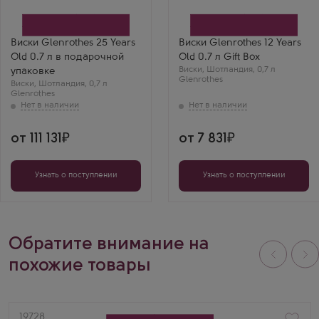
подарочной коробке
подарочной коробке
Производитель
Производитель
Berry Brothers & Rudd
Berry Brothers & Rudd
Бренд
Бренд
Glenrothes
Glenrothes
Виски Glenrothes 25 Years
Виски Glenrothes 12 Years
Выдержка
Регион
Old 0.7 л в подарочной
Old 0.7 л Gift Box
25 лет
Спейсайд
Денис А.
Виски
Выдержка
,
Шотландия
,
0,7 л
упаковке
Glenrothes
12 лет
Уникальный релиз с
Виски
,
Шотландия
,
0,7 л
мощным характером.
Glenrothes
Аромат кожи,
пряностей и дыма,
вкус очень плотный,
с долгим медовым
от 111 131
от 7 831
финалом.
Узнать о поступлении
Узнать о поступлении
Обратите внимание на
похожие товары
Артикул
19728