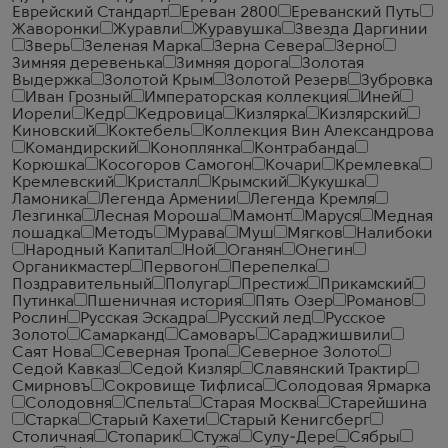
Еврейский Стандарт
Ереван 2800
Ереванский Путь
Жаворонки
Журавли
Журавушка
Звезда Даргинии
Зверь
Зеленая Марка
Зерна Севера
Зерно
Зимняя деревенька
Зимняя дорога
Золотая
Выдержка
Золотой Крым
Золотой Резерв
Зубровка
Иван Грозный
Императорская коллекция
Иней
Иорели
Кедр
Кедровица
Кизлярка
Кизлярский
Киновский
Коктебель
Коллекция Вин Александрова
Командирский
Коноплянка
Контрабанда
Корюшка
Косогоров Самогон
Кочари
Кремлевка
Кремлевский
Кристалл
Крымский
Кукушка
Ламоника
Легенда Армении
Легенда Кремля
Лезгинка
Лесная Мороша
Мамонт
Маруся
Медная
лошадка
Методъ
Мурава
Муш
Мягков
Налибоки
Народный Капитал
Ной
Оганян
Онегин
Органикмастер
Первогон
Перепелка
Поздравительный
Полугар
Престиж
Прикамский
Путинка
Пшеничная история
Пять Озер
Романов
Рослин
Русская Эскадра
Русский лед
Русское
Золото
Самарканд
Самоваръ
Сараджишвили
Саят Нова
Северная Тропа
Северное Золото
Седой Кавказ
Седой Кизляр
Славянский Трактир
Смирновъ
Сокровище Тифлиса
Солодовая Ярмарка
Солодовня
Спельта
Старая Москва
Старейшина
Старка
Старый Кахети
Старый Кенигсберг
Столичная
Стопарик
Стужа
Сулу-Дере
Сябры