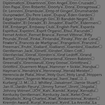
Diplomatico
Disaronno
Don Angel
Don Cruzado
Don Papa
Don Roberto
Doorly's
Dora
Doragrossa
Dr. Lennon
Drambuie
Drop of Ginger
Drumshanbo
Gunpowder
Du Pere Laize
Dupuy
Eden Garden
Edgar Sopper
Edinburgh Gin
El Bandido Negro
El
Destilador
El Dorado
El Jimador
Elad'Or
Eldermen
Elit
Embargo
Embassy Club
English Park
Espanta
Espiritus
Espolon
Esprit Organic
Etsu
Facundo
Fernet Antico
Fernet Branca
Fernet Vittone
Fifty
Pounds
Finist
Finka
Finlandia
Finsky
Flor de Cana
Fowler's
Francois de Martignac
Frangelico
Franzini
Freeman
Fruto
Gallant
Galliano
Gambini
Gautier
Gentleman Jack
Gineti
Ginster
Glen Colt
Glenfarclas
Goral
Gordon's
Graf Ledoff
Grand
Barrel
Grand Mayan
Greanlend
Green Baboon
Greenall's
Gremiseuli
Grey Goose
Griottines
Griottini
Guerrero Maya
Hammer + Sickle
Handsa
Hayman's
Hendrick's
Hennessy
Herald Meister
Herencia de Plata
Hine
Holy Gun
Holy Land
Hoppers
Houraisen
Ingenio Manacas
Iseo
Iwai
J. J.
Kurberg
J. M.
J.J. Whitley
Jaisalmer
Jamie Stuart
Jan II
Jardin Fleury
Jimmy Turner
Jinro
Jogaila
Johnny Volmer
JOY
Kah
Kamiki
Karpy
Kensatu
Kentucky Gentleman
Kentucky Jack
Ketel One
Killepitsch
King Charles
Kiwi
Koskenkorva
Kraken
Kremlin Award
Kurai
Kvezani
Kvint
La Arenita
La