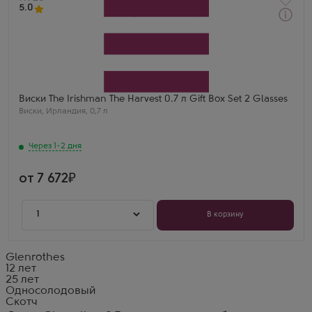
5.0
Через 1-2 дня
Виски
Зе Айришмен Зе Харвест
Производитель
The Irishman
Выдержка
9 лет
Андрей
Виски The Irishman The Harvest 0.7 л Gift Box Set 2 Glasses
The Irishman Harvest Gift Box с бокалами — подарок
Виски
,
Ирландия
,
0,7 л
мечты! Виски мягкий, с оттенками яблок и мёда.
Бокалы — отдельный восторг.
Через 1-2 дня
от 7 672
1
В корзину
Glenrothes
12 лет
25 лет
Односолодовый
Скотч