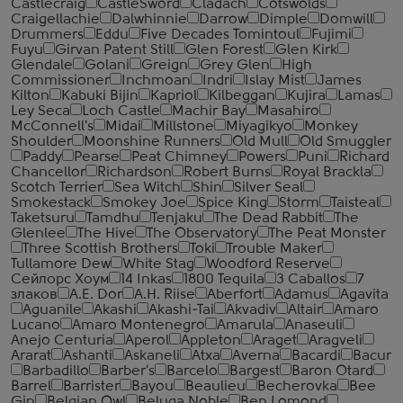
Castlecraig
CastleSword
Cladach
Cotswolds
Craigellachie
Dalwhinnie
Darrow
Dimple
Domwill
Drummers
Eddu
Five Decades Tomintoul
Fujimi
Fuyu
Girvan Patent Still
Glen Forest
Glen Kirk
Glendale
Golani
Greign
Grey Glen
High
Commissioner
Inchmoan
Indri
Islay Mist
James
Kilton
Kabuki Bijin
Kapriol
Kilbeggan
Kujira
Lamas
Ley Seca
Loch Castle
Machir Bay
Masahiro
McConnell's
Midai
Millstone
Miyagikyo
Monkey
Shoulder
Moonshine Runners
Old Mull
Old Smuggler
Paddy
Pearse
Peat Chimney
Powers
Puni
Richard
Chancellor
Richardson
Robert Burns
Royal Brackla
Scotch Terrier
Sea Witch
Shin
Silver Seal
Smokestack
Smokey Joe
Spice King
Storm
Taisteal
Taketsuru
Tamdhu
Tenjaku
The Dead Rabbit
The
Glenlee
The Hive
The Observatory
The Peat Monster
Three Scottish Brothers
Toki
Trouble Maker
Tullamore Dew
White Stag
Woodford Reserve
Сейлорс Хоум
14 Inkas
1800 Tequila
3 Caballos
7
злаков
A.E. Dor
A.H. Riise
Aberfort
Adamus
Agavita
Aguanile
Akashi
Akashi-Tai
Akvadiv
Altair
Amaro
Lucano
Amaro Montenegro
Amarula
Anaseuli
Anejo Centuria
Aperol
Appleton
Araget
Aragveli
Ararat
Ashanti
Askaneli
Atxa
Averna
Bacardi
Bacur
Barbadillo
Barber's
Barcelo
Bargest
Baron Otard
Barrel
Barrister
Bayou
Beaulieu
Becherovka
Bee
Gin
Belgian Owl
Beluga Noble
Ben Lomond