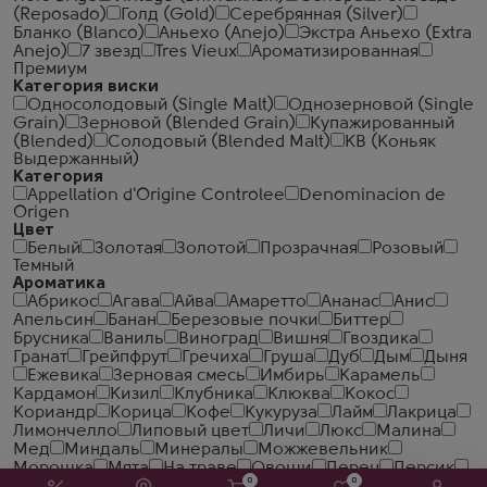
(Reposado)
Голд (Gold)
Серебрянная (Silver)
Бланко (Blanco)
Аньехо (Anejo)
Экстра Аньехо (Extra
Anejo)
7 звезд
Tres Vieux
Ароматизированная
Премиум
Категория виски
Односолодовый (Single Malt)
Однозерновой (Single
Grain)
Зерновой (Blended Grain)
Купажированный
(Blended)
Солодовый (Blended Malt)
КВ (Коньяк
Выдержанный)
Категория
Appellation d'Origine Controlee
Denominacion de
Origen
Цвет
Белый
Золотая
Золотой
Прозрачная
Розовый
Темный
Ароматика
Абрикос
Агава
Айва
Амаретто
Ананас
Анис
Апельсин
Банан
Березовые почки
Биттер
Брусника
Ваниль
Виноград
Вишня
Гвоздика
Гранат
Грейпфрут
Гречиха
Груша
Дуб
Дым
Дыня
Ежевика
Зерновая смесь
Имбирь
Карамель
Кардамон
Кизил
Клубника
Клюква
Кокос
Кориандр
Корица
Кофе
Кукуруза
Лайм
Лакрица
Лимончелло
Липовый цвет
Личи
Люкс
Малина
Мед
Миндаль
Минералы
Можжевельник
Морошка
Мята
На траве
Овощи
Перец
Персик
0
0