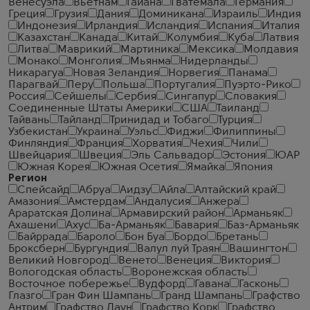
Венесуэла
Вьетнам
Гайана
Гватемала
Германия
Греция
Грузия
Дания
Доминикана
Израиль
Индия
Индонезия
Ирландия
Исландия
Испания
Италия
Казахстан
Канада
Китай
Колумбия
Куба
Латвия
Литва
Маврикий
Мартиника
Мексика
Молдавия
Монако
Монголия
Мьянма
Нидерланды
Никарагуа
Новая Зеландия
Норвегия
Панама
Парагвай
Перу
Польша
Португалия
Пуэрто-Рико
Россия
Сейшелы
Сербия
Сингапур
Словакия
Соединенные Штаты Америки
США
Таиланд
Тайвань
Тайланд
Тринидад и Тобаго
Турция
Узбекистан
Украина
Уэльс
Фиджи
Филиппины
Финляндия
Франция
Хорватия
Чехия
Чили
Швейцария
Швеция
Эль Сальвадор
Эстония
ЮАР
Южная Корея
Южная Осетия
Ямайка
Япония
Регион
Спейсайд
Абруа
Аидзу
Айла
Алтайский край
Амазония
Амстердам
Андалусия
Анжера
Араратская Долина
Армавирский район
Арманьяк
Ахашени
Ахус
Ба-Арманьяк
Бавария
Баз-Арманьяк
Байррада
Бароло
Бон Буа
Бордо
Бретань
Броксберн
Бургундия
Валул луй Траян
Вашингтон
Великий Новгород
Венето
Венеция
Виктория
Вологодская область
Воронежская область
Восточное побережье
Вудфорд
Гавана
Гасконь
Глазго
Гран Фин Шампань
Гранд Шампань
Графство
Антрим
Графство Даун
Графство Корк
Графство