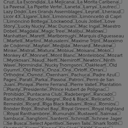
Cruz
La Escondida
La Mejicana
La Morita Caribena
La Pavesa
La Pipette Verte
Laneta
Larrys
Lautrec
Lazy Dodo
Les Grands Assemblages
Leyrat
Lheraud
Licor 43
Ligare
Liko
Limoncello
Limoncello di Capri
Limoncino Bottega
Lockwood
Louis Jolliet
Love
Story
Lucky Nucky
Mac Duncan
Mac Ingal
Maestro
Dobel
Magdala
Magic Tree
Malibu
Mallows
Manhattan
Marett
Marlborough
Marquis d'Aguesseau
Martell
Martini
Matusalem
Maxime Trijol
Maxximo
de Codorniz
Mayfair
Medjida
Menard
Meukow
Minke
Mistral
Mixtura
Mobius
Moisans
Moko
Monkey 47
Monnet
Mont Blanc
Montelobos
Mozart
Myokosan
Naud
Neft
Nemiroff
Newton
Ninth
Wave
Normindia
Nucky Thompson
OakHeart
Old
Gyumri
Old Pilot's
Onza
Ora
Orloff
Orran
Orthodox
Osmoz
Oxenham
Pachuca
Padre Azul
Pages
Parati
Parka
Passoa
Patron
Perro de San
Juan
Phraya
Pierre Ferrand
Pierre Vallet
Plantation
Planty
Presidente
Prince Hubert de Polignac
Prohibido
Puntacana Club
Radeberger
Rancado
Ranchitos
Rancho Alegre
Red & Black
Relicario
Remeslo
Ricard
Riga Black Balsam
Roku
Romios
Rooster Rojo
Roshel Bay
Royal Green
Royal Highland
Royal Ranthambore
Rumundo
Rustaveli
Saimaa
Sambuca
SangSom
Santero
Schmidt
Schnee Jager
Se Busca
Select Aperitivo
Seven Tails
Shark Tooth