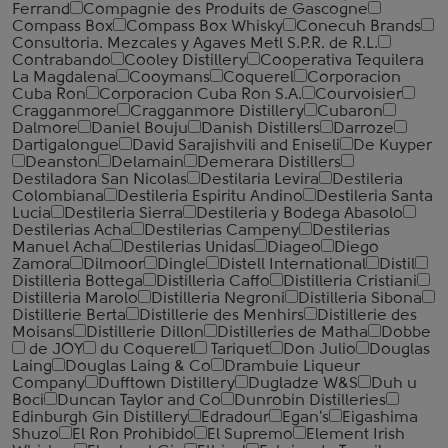
Ferrand
Compagnie des Produits de Gascogne
Compass Box
Compass Box Whisky
Conecuh Brands
Consultoria. Mezcales y Agaves Metl S.P.R. de R.L.
Contrabando
Cooley Distillery
Cooperativa Tequilera
La Magdalena
Cooymans
Coquerel
Corporacion
Cuba Ron
Corporacion Cuba Ron S.A.
Courvoisier
Cragganmore
Cragganmore Distillery
Cubaron
Dalmore
Daniel Bouju
Danish Distillers
Darroze
Dartigalongue
David Sarajishvili and Eniseli
De Kuyper
Deanston
Delamain
Demerara Distillers
Destiladora San Nicolas
Destilaria Levira
Destileria
Colombiana
Destileria Espiritu Andino
Destileria Santa
Lucia
Destileria Sierra
Destileria y Bodega Abasolo
Destilerias Acha
Destilerias Campeny
Destilerias
Manuel Acha
Destilerias Unidas
Diageo
Diego
Zamora
Dilmoor
Dingle
Distell International
Distil
Distilleria Bottega
Distilleria Caffo
Distilleria Cristiani
Distilleria Marolo
Distilleria Negroni
Distilleria Sibona
Distillerie Berta
Distillerie des Menhirs
Distillerie des
Moisans
Distillerie Dillon
Distilleries de Matha
Dobbe
de JOY
du Coquerel
Tariquet
Don Julio
Douglas
Laing
Douglas Laing & Co
Drambuie Liqueur
Company
Dufftown Distillery
Dugladze W&S
Duh u
Boci
Duncan Taylor and Co
Dunrobin Distilleries
Edinburgh Gin Distillery
Edradour
Egan's
Eigashima
Shuzo
El Ron Prohibido
El Supremo
Element Irish