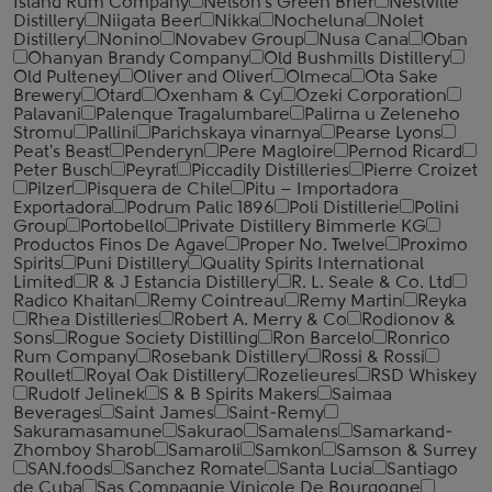
Island Rum Company
Nelson's Green Brier
Nestville
Distillery
Niigata Beer
Nikka
Nocheluna
Nolet
Distillery
Nonino
Novabev Group
Nusa Cana
Oban
Ohanyan Brandy Company
Old Bushmills Distillery
Old Pulteney
Oliver and Oliver
Olmeca
Ota Sake
Brewery
Otard
Oxenham & Cy
Ozeki Corporation
Palavani
Palenque Tragalumbare
Palirna u Zeleneho
Stromu
Pallini
Parichskaya vinarnya
Pearse Lyons
Peat's Beast
Penderyn
Pere Magloire
Pernod Ricard
Peter Busch
Peyrat
Piccadily Distilleries
Pierre Croizet
Pilzer
Pisquera de Chile
Pitu – Importadora
Exportadora
Podrum Palic 1896
Poli Distillerie
Polini
Group
Portobello
Private Distillery Bimmerle KG
Productos Finos De Agave
Proper No. Twelve
Proximo
Spirits
Puni Distillery
Quality Spirits International
Limited
R & J Estancia Distillery
R. L. Seale & Co. Ltd
Radico Khaitan
Remy Cointreau
Remy Martin
Reyka
Rhea Distilleries
Robert A. Merry & Co
Rodionov &
Sons
Rogue Society Distilling
Ron Barcelo
Ronrico
Rum Company
Rosebank Distillery
Rossi & Rossi
Roullet
Royal Oak Distillery
Rozelieures
RSD Whiskey
Rudolf Jelinek
S & B Spirits Makers
Saimaa
Beverages
Saint James
Saint-Remy
Sakuramasamune
Sakurao
Samalens
Samarkand-
Zhomboy Sharob
Samaroli
Samkon
Samson & Surrey
SAN.foods
Sanchez Romate
Santa Lucia
Santiago
de Cuba
Sas Compagnie Vinicole De Bourgogne