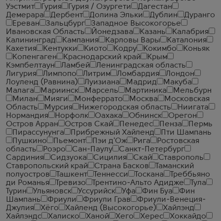
Уэстмит
Гурия
Гурия / Озургети
Дагестан
Демерара
Дербент
Долина Эльки
Дублин
Дуранго
Ереван
Зальцбург
Западное Высокогорье
Ивановская Область
Йонедзава
Казань
Калабрия
Калининград
Кампания
Карловы Вары
Каталония
Кахетия
Кентукки
Киото
Кодру
Кокимбо
Коньяк
Копенгаген
Краснодарский край
Крым
Кэмпбелтаун
Ламбей
Ленинградская область
Лигурия
Лимпопо
Литрим
Ломбардия
Лондон
Лоуленд (Равнина)
Луизиана
Мадрид
Макуба
Малага
Мариинск
Марсель
Мартиника
Мельбурн
Милан
Мияги
Монферрато
Москва
Московская
Область
Мурсия
Нижегородская область
Ниигата
Нормандия
Норфолк
Оахака
Обнинск
Орегон
Остров Арран
Остров Скай
Пенедес
Пенза
Пермь
Пирассунунга
Прибрежный Хайленд
Пти Шампань
Пушкино
Пьемонт
Пэи д'Ож
Рига
Ростовская
область
Роэро
Сан-Паулу
Санкт-Петербург
Сардиния
Сидзуока
Сицилия
Скай
Ставрополь
Ставропольский край
Страна Басков
Таманский
полуостров
Ташкент
Теннесси
Тоскана
Треббьяно
ди Романья
Тревизо
Трентино-Альто Адидже
Тула
Турин
Ульяновск
Уссурийск
Уфа
Фин Буа
Фин
Шампань
Фриули
Фриули Грав
Фриули-Венеция-
Джулия
Хёго
Хайленд (Высокогорье)
Хайлэнд
Хайлэндс
Халиско
Ханой
Хего
Херес
Хоккайдо