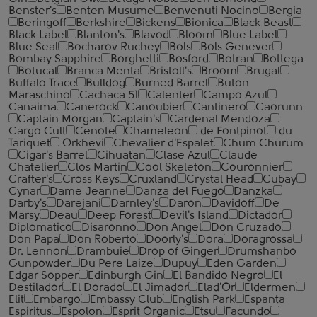
Benster's
Benten Musume
Benvenuti Nocino
Bergia
Beringoff
Berkshire
Bickens
Bionica
Black Beast
Black Label
Blanton's
Blavod
Bloom
Blue Label
Blue Seal
Bocharov Ruchey
Bols
Bols Genever
Bombay Sapphire
Borghetti
Bosford
Botran
Bottega
Botucal
Branca Menta
Bristoll's
Broom
Brugal
Buffalo Trace
Bulldog
Burned Barrel
Buton
Maraschino
Cachaca 51
Calenter
Campo Azul
Canaima
Canerock
Canoubier
Cantinero
Caorunn
Captain Morgan
Captain's
Cardenal Mendoza
Cargo Cult
Cenote
Chameleon
de Fontpinot
du
Tariquet
Orkhevi
Chevalier d'Espalet
Chum Churum
Cigar's Barrel
Cihuatan
Clase Azul
Claude
Chatelier
Clos Martin
Cool Skeleton
Couronnier
Crafter's
Cross Keys
Cruxland
Crystal Head
Cubay
Cynar
Dame Jeanne
Danza del Fuego
Danzka
Darby's
Darejani
Darnley's
Daron
Davidoff
De
Marsy
Deau
Deep Forest
Devil's Island
Dictador
Diplomatico
Disaronno
Don Angel
Don Cruzado
Don Papa
Don Roberto
Doorly's
Dora
Doragrossa
Dr. Lennon
Drambuie
Drop of Ginger
Drumshanbo
Gunpowder
Du Pere Laize
Dupuy
Eden Garden
Edgar Sopper
Edinburgh Gin
El Bandido Negro
El
Destilador
El Dorado
El Jimador
Elad'Or
Eldermen
Elit
Embargo
Embassy Club
English Park
Espanta
Espiritus
Espolon
Esprit Organic
Etsu
Facundo