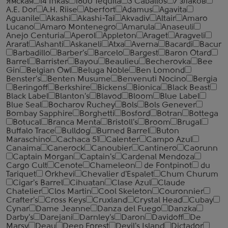
Ямская
14 Inkas
1800 Tequila
3 Caballos
7 злаков
A.E. Dor
A.H. Riise
Aberfort
Adamus
Agavita
Aguanile
Akashi
Akashi-Tai
Akvadiv
Altair
Amaro
Lucano
Amaro Montenegro
Amarula
Anaseuli
Anejo Centuria
Aperol
Appleton
Araget
Aragveli
Ararat
Ashanti
Askaneli
Atxa
Averna
Bacardi
Bacur
Barbadillo
Barber's
Barcelo
Bargest
Baron Otard
Barrel
Barrister
Bayou
Beaulieu
Becherovka
Bee
Gin
Belgian Owl
Beluga Noble
Ben Lomond
Benster's
Benten Musume
Benvenuti Nocino
Bergia
Beringoff
Berkshire
Bickens
Bionica
Black Beast
Black Label
Blanton's
Blavod
Bloom
Blue Label
Blue Seal
Bocharov Ruchey
Bols
Bols Genever
Bombay Sapphire
Borghetti
Bosford
Botran
Bottega
Botucal
Branca Menta
Bristoll's
Broom
Brugal
Buffalo Trace
Bulldog
Burned Barrel
Buton
Maraschino
Cachaca 51
Calenter
Campo Azul
Canaima
Canerock
Canoubier
Cantinero
Caorunn
Captain Morgan
Captain's
Cardenal Mendoza
Cargo Cult
Cenote
Chameleon
de Fontpinot
du
Tariquet
Orkhevi
Chevalier d'Espalet
Chum Churum
Cigar's Barrel
Cihuatan
Clase Azul
Claude
Chatelier
Clos Martin
Cool Skeleton
Couronnier
Crafter's
Cross Keys
Cruxland
Crystal Head
Cubay
Cynar
Dame Jeanne
Danza del Fuego
Danzka
Darby's
Darejani
Darnley's
Daron
Davidoff
De
Marsy
Deau
Deep Forest
Devil's Island
Dictador