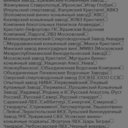
винный завод
Ереванский Коньячный Завод
Жемчужина Ставрополья
Иронсан
Итар Глобал
Иткульский спиртзавод
Калужский Кристалл
КВКЗ
(Коломенский винно-коньячный завод)
КВС
Кизлярский коньячный завод
КЛВЗ Кристалл
Компания Алкогольных Напитков Алаверди
Кристалл-Лефортово ГК
Крымская Водочная
Компания
Ладога
ЛВЗ Московский
Малиновщизненский Спиртоводочный Завод Аквадив
Мердзаванский коньячный завод
Минск Кристалл
Минский завод виноградных вин
ММВЗ (Московский
Межреспубликанский Винодельческий Завод)
Московский завод Кристалл
Мргашен Винно-
коньячный завод
Национал Алко
Нива
Новокубанское
Объединенная Водочная Компания
Объединенные Пензенские Водочные Заводы
Озерский спиртоводочный завод (ОСВЗ)
ООО ССБ
Опытный завод НИВА
Первомайский
Первый
Купажный Завод
Пермалко
Прошянский Коньячный
Завод
Радамир
Родник и К
Русский Алкоголь (Руст
Россия)
Русский Север
Русский стандарт
Саранский ЛВЗ
Сиббиттер
Синергия
Смирнов
Стандартъ
Стрижамент
Татспиртпром
Ташкентвино
Тейси
Тираспольский ВКЗ
Тульский Винокуренный
Завод 1911
Уржумский СВЗ
Усовские винно-
коньячные подвалы
Фортуна ЛВЗ
Царь Тигран
Чандари
Чебоксарский ЛВЗ
Черный знахарь