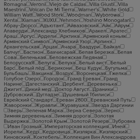
Romagna
Veroni
Viejo de Caldas
Villa Giusti
Villa
Maestrini
Volcan De Mi Tierra
Warner's
White Gold
William Watt
Wood Stork
Woodman
Wyborowa
Xenta
Xiaman
XUXU
Yehmon
Yoshino Monogatari
Абрау-Дюрсо
Адъютант
Айвазовский
Айк
Айрум
Алаверди
Александр Хлебников
Аракел
Аратес
Араш
Аргус
Ардели
Арктика
Армянский коньяк
Армянский Символ
Армянский Узор
Арпинэ
Архангельская
Арцах
Ачара
Баадури
Байкал
Балчуг
Бастион
Бахчисарай
Белая Березка
Белая
Сова
Беленькая
Беловежская Ледяная
БелорусскаЯ
Белуга
Белуха
Белый аист
Белый
Барс
Белый лёд
Берикони
Беш Кудук
Бугульма
Бульбашъ
Вакцина
Воздух
Воронецкая
Гжелка
Голубое Озеро
Городок
Гранд Ереван
Гранд
Нарине
Дагестанский
Дербент
Деревенька
Джигит
Дикий мед
Доктор Август
Драники
Дубровский
Дугладзе
Душевный Тбилиси
Еврейский Стандарт
Ереван 2800
Ереванский Путь
Жаворонки
Журавли
Журавушка
Звезда Даргинии
Зверь
Зеленая Марка
Зерна Севера
Зерно
Зимняя деревенька
Зимняя дорога
Золотая
Выдержка
Золотой Крым
Золотой Резерв
Зубровка
Иван Грозный
Императорская коллекция
Иней
Иорели
Кедр
Кедровица
Кизлярка
Кизлярский
Киновский
Коктебель
Коллекция Вин Александрова