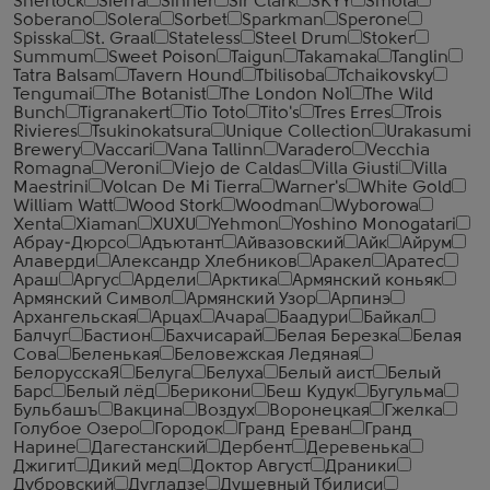
Sherlock
Sierra
Sinner
Sir Clark
SKYY
Smola
Soberano
Solera
Sorbet
Sparkman
Sperone
Spisska
St. Graal
Stateless
Steel Drum
Stoker
Summum
Sweet Poison
Taigun
Takamaka
Tanglin
Tatra Balsam
Tavern Hound
Tbilisoba
Tchaikovsky
Tengumai
The Botanist
The London №1
The Wild
Bunch
Tigranakert
Tio Toto
Tito's
Tres Erres
Trois
Rivieres
Tsukinokatsura
Unique Collection
Urakasumi
Brewery
Vaccari
Vana Tallinn
Varadero
Vecchia
Romagna
Veroni
Viejo de Caldas
Villa Giusti
Villa
Maestrini
Volcan De Mi Tierra
Warner's
White Gold
William Watt
Wood Stork
Woodman
Wyborowa
Xenta
Xiaman
XUXU
Yehmon
Yoshino Monogatari
Абрау-Дюрсо
Адъютант
Айвазовский
Айк
Айрум
Алаверди
Александр Хлебников
Аракел
Аратес
Араш
Аргус
Ардели
Арктика
Армянский коньяк
Армянский Символ
Армянский Узор
Арпинэ
Архангельская
Арцах
Ачара
Баадури
Байкал
Балчуг
Бастион
Бахчисарай
Белая Березка
Белая
Сова
Беленькая
Беловежская Ледяная
БелорусскаЯ
Белуга
Белуха
Белый аист
Белый
Барс
Белый лёд
Берикони
Беш Кудук
Бугульма
Бульбашъ
Вакцина
Воздух
Воронецкая
Гжелка
Голубое Озеро
Городок
Гранд Ереван
Гранд
Нарине
Дагестанский
Дербент
Деревенька
Джигит
Дикий мед
Доктор Август
Драники
Дубровский
Дугладзе
Душевный Тбилиси