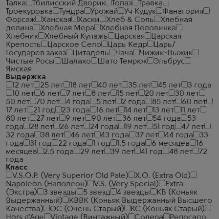
Талка
Тбилисский Дворик
Топаз
Травка
Троекуровка
Тундра
Урожай
Уч Кудук
Фанагория
Форсаж
Ханская
Хаски
Хлеб & Соль
Хлебная
долина
Хлебная Мера
Хлебная Половинка
Хлебник
Хлебный Купажъ
Царская
Царская
Крепость
Царское Село
Царь Кедр
Царь/
Государев заказ
Цитадель
Чача
Чижик-Пыжик
Чистые Росы
Шалахо
Шато Темрюк
Эльбрус
Ямская
Выдержка
12 лет
25 лет
18 лет
40 лет
35 лет
45 лет
3 года
10 лет
6 лет
7 лет
8 лет
15 лет
20 лет
30 лет
50 лет
70 лет
4 года
5 лет
2 года
85 лет
60 лет
17 лет
21 год
23 года
16 лет
14 лет
13 лет
11 лет
80 лет
27 лет
9 лет
90 лет
36 лет
54 года
53
года
28 лет
26 лет
24 года
19 лет
51 год
47 лет
32 года
38 лет
46 лет
43 года
37 лет
44 года
33
года
31 год
22 года
1 год
1.5 года
6 месяцев
16
месяцев
2.5 года
29 лет
39 лет
41 год
48 лет
72
года
Класс
V.S.O.P. (Very Superior Old Pale)
X.O. (Extra Old)
Napoleon (Наполеон)
V.S. (Very Special)
Extra
(Экстра)
3 звезды
5 звезд
4 звезды
КВ (Коньяк
Выдержанный)
КВВК (Коньяк Выдержанный Высшего
Качества)
ОС (Очень Старый)
КС (Коньяк Старый)
Hors d'Age
Vintage (Винтажный)
Солера
Репосадо