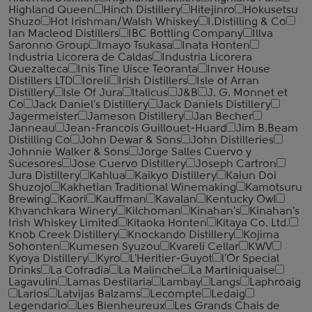
Highland Queen
Hinch Distillery
Hitejinro
Hokusetsu
Shuzo
Hot Irishman/Walsh Whiskey
I.Distilling & Co
Ian Macleod Distillers
IBC Bottling Company
Illva
Saronno Group
Imayo Tsukasa
Inata Honten
Industria Licorera de Caldas
Industria Licorera
Quezalteca
Inis Tine Uisce Teoranta
Inver House
Distillers LTD
Ioreli
Irish Distillers
Isle of Arran
Distillery
Isle Of Jura
Italicus
J&B
J. G. Monnet et
Co
Jack Daniel's Distillery
Jack Daniels Distillery
Jagermeister
Jameson Distillery
Jan Becher
Janneau
Jean-Francois Guillouet-Huard
Jim B.Beam
Distilling Co
John Dewar & Sons
John Distilleries
Johnnie Walker & Sons
Jorge Salles Cuervo y
Sucesores
Jose Cuervo Distillery
Joseph Cartron
Jura Distillery
Kahlua
Kaikyo Distillery
Kaiun Doi
Shuzojo
Kakhetian Traditional Winemaking
Kamotsuru
Brewing
Kaori
Kauffman
Kavalan
Kentucky Owl
Khvanchkara Winery
Kilchoman
Kinahan's
Kinahan's
Irish Whiskey Limited
Kitaoka Honten
Kitaya Co. Ltd.
Knob Creek Distillery
Knockando Distillery
Kojima
Sohonten
Kumesen Syuzou
Kvareli Cellar
KWV
Kyoya Distillery
Kyro
L'Heritier-Guyot
l'Or Special
Drinks
La Cofradia
La Malinche
La Martiniquaise
Lagavulin
Lamas Destilaria
Lambay
Langs
Laphroaig
Larios
Latvijas Balzams
Lecompte
Ledaig
Legendario
Les Bienheureux
Les Grands Chais de