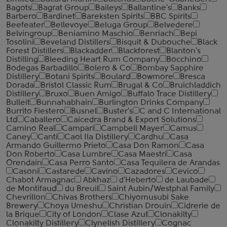
Bagots
Bagrat Group
Baileys
Ballantine's
Banks
Barbero
Bardinet
Bareksten Spirits
BBC Spirits
Beefeater
Bellevoye
Beluga Group
Belvedere
Belvingroup
Beniamino Maschio
Benriach
Bepi
Tosolini
Beveland Distillers
Bisquit & Dubouche
Black
Forest Distillers
Blackadder
Blackforest
Blanton's
Distilling
Bleeding Heart Rum Company
Bocchino
Bodegas Barbadillo
Bolero & Co
Bombay Sapphire
Distillery
Botani Spirits
Boulard
Bowmore
Bresca
Dorada
Bristol Classic Rum
Brugal & Co
Bruichladdich
Distillery
Bruxo
Buen Amigo
Buffalo Trace Distillery
Bulleit
Bunnahabhain
Burlington Drinks Company
Burrito Fiestero
Busnel
Buster's
C and C International
Ltd
Caballero
Caicedra Brand & Export Solutions
Camino Real
Campari
Campbell Mayer
Camus
Caney
Canti
Caol Ila Distillery
Cardhu
Casa
Armando Guillermo Prieto
Casa Don Ramon
Casa
Don Roberto
Casa Lumbre
Casa Maestri
Casa
Orendain
Casa Perro Santo
Casa Tequilera de Arandas
Casoni
Castarede
Cavino
Cazadores
Cevico
Chabot Armagnac
Abkhaz
d'Heberto
de Laubade
de Montifaud
du Breuil
Saint Aubin/Westphal Family
Chevrillon
Chivas Brothers
Chiyomusubi Sake
Brewery
Choya Umeshu
Christian Drouin
Cidrerie de
la Brique
City of London
Clase Azul
Clonakilty
Clonakilty Distillery
Clynelish Distillery
Cognac