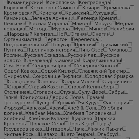
Командирский
Коноплянка
Контрабанда
Корюшка
Косогоров Самогон
Кочари
Кремлевка
Кремлевский
Кристалл
Крымский
Кукушка
Ламоника
Легенда Армении
Легенда Кремля
Лезгинка
Лесная Мороша
Мамонт
Маруся
Медная
лошадка
Методъ
Мурава
Муш
Мягков
Налибоки
Народный Капитал
Ной
Оганян
Онегин
Органикмастер
Первогон
Перепелка
Поздравительный
Полугар
Престиж
Прикамский
Путинка
Пшеничная история
Пять Озер
Романов
Рослин
Русская Эскадра
Русский лед
Русское
Золото
Самарканд
Самоваръ
Сараджишвили
Саят Нова
Северная Тропа
Северное Золото
Седой Кавказ
Седой Кизляр
Славянский Трактир
Смирновъ
Сокровище Тифлиса
Солодовая Ярмарка
Солодовня
Спельта
Старая Москва
Старейшина
Старка
Старый Кахети
Старый Кенигсберг
Столичная
Стопарик
Стужа
Сулу-Дере
Сябры
Талка
Тбилисский Дворик
Топаз
Травка
Троекуровка
Тундра
Урожай
Уч Кудук
Фанагория
Форсаж
Ханская
Хаски
Хлеб & Соль
Хлебная
долина
Хлебная Мера
Хлебная Половинка
Хлебник
Хлебный Купажъ
Царская
Царская
Крепость
Царское Село
Царь Кедр
Царь/
Государев заказ
Цитадель
Чача
Чижик-Пыжик
Чистые Росы
Шалахо
Шато Темрюк
Эльбрус