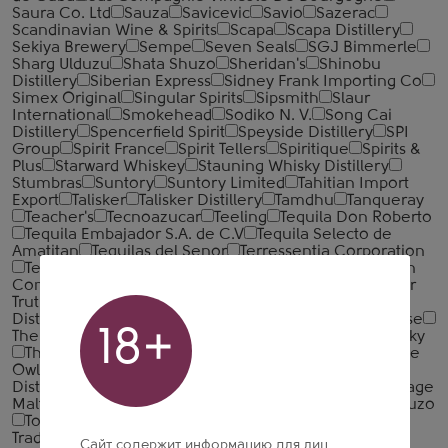
Saura Co. Ltd
Sauza
Savicevic
Savio
Sazerac
Scandinavian Wine & Spirits
Scapa
Scapa Distillery
Sekiya Brewery
Sempe
Seven Seals
SGJ Bimmerle
Sharg Ulduzu
Shata Shuzo
Sheridan's
Shinobu
Distillery
Siberian Express
Sidney Frank Importing Co
Simex Original
Singular Spirits
Sipsmith
Slaur
International
Smokehead
Sodiko N. V.
Song Cai
Distillery
Spencerfield Spirit
Speyside Distillery
SPI
Group
Spirit France
Spirit Tellers
Spiritique
Spirits &
Plus
Starward Whiskey
Stauning Whisky Distillery
Stumbras
Suntory
Suntory Limited
Tahitian Import
Export
Talisker
Talisker Distillery
Tamdhu
Tanqueray
Teacher's
Tecnoazucar
Teeling
Tequila Don Roberto
Tequila Embajador S.A. de C.V
Tequila Selecto de
Amatitan
Tequilas del Senor
Terressentia Corporation
Tessendier
Tesseron
ThaiBev
That Boutique-Y Gin
Company
That Boutique-Y Rum Company
The Bitter
Truth
The Cotswolds Distillery
The Dublin Liberties
Distillery
The English Whisky Co.
The Famous Grouse
18+
The Glenrothes
The Highlands & Islands Scotch Whisky
The Irishman
The Monaco Beverage Company
The
Owl Distillery
The Patron Spirits Company
The Shed
Distillery
The Small Batch Spirits Company
The Vintage
Malt Whisky Company
Thomas Hine
Tiffon
TOA Shuzo
Tobermory
Tomatin
Torino Distillati S.r.l.
Torres
Tradition Mexico
Travellers Liquors
Trois Freres
Сайт содержит информацию для лиц