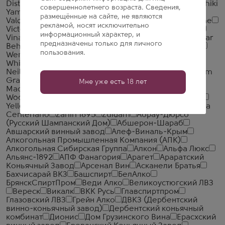
Distillery
TTL Nantou Distillery
Tullibardine
Umenishiki
совершеннолетнего возраста. Сведения,
Yamakawa
Underberg
Unicognac
Urakasumi
размещённые на сайте, не являются
Valdespino
Valsa Nuovo Perlino
Vedrenne
Verveine
рекламой, носят исключительно
Victory Myanmar Group
Villa de Varda
Villa Massa
информационный характер, и
Vinarija Kovacevic
VP Brands International
Waldemar
предназначены только для личного
Behn
Walsh
Warner's Distillery
Waterford Whisky
пользования.
Wemyss Malts
Wenneker
West Cork
Westward
Whiskey
WhistlePig
White Horse Distillers
Whitley
Neill
Whyte & Mackay
Wicklow Hills Whiskey
William
Grant & Sons
William Lawson's Distillery
William
Мне уже есть 18 лет
Macfarlane & Co.
William Peel
Wolfburn Distillery
Woodford Reserve Distillery
Writers' Tears
Yaguara
Yellow Rose Distilling
Yoshino Spirits
Zacapa
Zacapa
Centenario
Zanin 1895
Zuidam
Абрау-Дюрсо
(Русский Шампанский Дом)
Абшерон-Шараб
Авшарский винный завод
Алеф-Виналь-Крым
Алкогольная Промышленная Компания (АПК)
Алкогольная Сибирская Группа
Алкон
Альфа Люкс
Альянс-1892
АПФ Фанагория
Арагет
Араратский
Коньячный Завод
Арсенал Вин
Асканели Братья
Бахчисарай ВКЗ
Башспирт
БелАлко
БрянскСпиртПром
Веди Алко
Великоустюгский ЛВЗ
Вереск
Викалк
ВКК Русь
Главспиртпром
Глазовский ЛВЗ
Грейн Алко
ДВКЗ (Дербентский
винно-коньячный завод)
Дербентский коньячный
комбинат
Дионис
Дом Грузинского Вина
Ерасхский