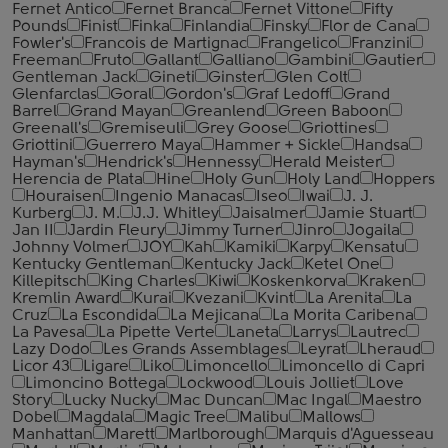
Fernet Antico
Fernet Branca
Fernet Vittone
Fifty
Pounds
Finist
Finka
Finlandia
Finsky
Flor de Cana
Fowler's
Francois de Martignac
Frangelico
Franzini
Freeman
Fruto
Gallant
Galliano
Gambini
Gautier
Gentleman Jack
Gineti
Ginster
Glen Colt
Glenfarclas
Goral
Gordon's
Graf Ledoff
Grand
Barrel
Grand Mayan
Greanlend
Green Baboon
Greenall's
Gremiseuli
Grey Goose
Griottines
Griottini
Guerrero Maya
Hammer + Sickle
Handsa
Hayman's
Hendrick's
Hennessy
Herald Meister
Herencia de Plata
Hine
Holy Gun
Holy Land
Hoppers
Houraisen
Ingenio Manacas
Iseo
Iwai
J. J.
Kurberg
J. M.
J.J. Whitley
Jaisalmer
Jamie Stuart
Jan II
Jardin Fleury
Jimmy Turner
Jinro
Jogaila
Johnny Volmer
JOY
Kah
Kamiki
Karpy
Kensatu
Kentucky Gentleman
Kentucky Jack
Ketel One
Killepitsch
King Charles
Kiwi
Koskenkorva
Kraken
Kremlin Award
Kurai
Kvezani
Kvint
La Arenita
La
Cruz
La Escondida
La Mejicana
La Morita Caribena
La Pavesa
La Pipette Verte
Laneta
Larrys
Lautrec
Lazy Dodo
Les Grands Assemblages
Leyrat
Lheraud
Licor 43
Ligare
Liko
Limoncello
Limoncello di Capri
Limoncino Bottega
Lockwood
Louis Jolliet
Love
Story
Lucky Nucky
Mac Duncan
Mac Ingal
Maestro
Dobel
Magdala
Magic Tree
Malibu
Mallows
Manhattan
Marett
Marlborough
Marquis d'Aguesseau