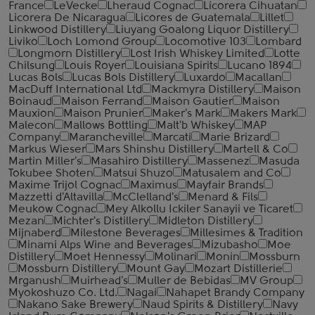
France
LeVecke
Lheraud Cognac
Licorera Cihuatan
Licorera De Nicaragua
Licores de Guatemala
Lillet
Linkwood Distillery
Liuyang Goalong Liquor Distillery
Liviko
Loch Lomond Group
Locomotive 103
Lombard
Longmorn Distillery
Lost Irish Whiskey Limited
Lotte
Chilsung
Louis Royer
Louisiana Spirits
Lucano 1894
Lucas Bols
Lucas Bols Distillery
Luxardo
Macallan
MacDuff International Ltd
Mackmyra Distillery
Maison
Boinaud
Maison Ferrand
Maison Gautier
Maison
Mauxion
Maison Prunier
Maker's Mark
Makers Mark
Malecon
Mallows Bottling
Malt'b Whiskey
MAP
Company
Marancheville
Marcati
Marie Brizard
Markus Wieser
Mars Shinshu Distillery
Martell & Co
Martin Miller's
Masahiro Distillery
Massenez
Masuda
Tokubee Shoten
Matsui Shuzo
Matusalem and Co
Maxime Trijol Cognac
Maximus
Mayfair Brands
Mazzetti d'Altavilla
McClelland's
Menard & Fils
Meukow Cognac
Mey Alkollu Ickiler Sanayii ve Ticaret
Mezan
Michter's Distillery
Midleton Distillery
Mijnaberd
Milestone Beverages
Millesimes & Tradition
Minami Alps Wine and Beverages
Mizubasho
Moe
Distillery
Moet Hennessy
Molinari
Monin
Mossburn
Mossburn Distillery
Mount Gay
Mozart Distillerie
Mrganush
Muirhead's
Muller de Bebidas
MV Group
Myokoshuzo Co. Ltd.
Nagai
Nahapet Brandy Company
Nakano Sake Brewery
Naud Spirits & Distillery
Navy