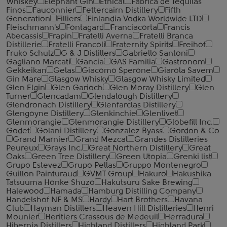
Whiskey
Elephant Gin
Ethical
Fabrica de Tequilas
Finos
Fauconnier
Fettercairn Distillery
Fifth
Generation
Filliers
Finlandia Vodka Worldwide LTD
Fleischmann's
Fontagard
Franciacorta
Francis
Abecassis
Frapin
Fratelli Averna
Fratelli Branca
Distillerie
Fratelli ‎Francoli
Fraternity Spirits
Freihof
Fruko Schulz
G & J Distillers
Gabriello Santoni
Gagliano Marcati
Gancia
GAS Familia
Gastronom
Gekkeikan
Gelas
Giacomo Sperone
Giarola Savem
Gin Mare
Glasgow Whisky
Glasgow Whisky Limited
Glen Elgin
Glen Garioch
Glen Moray Distillery
Glen
Turner
Glencadam
Glendalough Distillery
Glendronach Distillery
Glenfarclas Distillery
Glengoyne Distillery
Glenkinchie
Glenlivet
Glenmorangie
Glenmorangie Distillery
Globefill Inc.
Godet
Golani Distillery
Gonzalez Byass
Gordon & Co
Grand Marnier
Grand Mezcal
Grandes Distilleries
Peureux
Grays Inc.
Great Northern Distillery
Great
Oaks
Green Tree Distillery
Green Utopia
Grenki list
Grupo Estevez
Grupo Pellas
Gruppo Montenegro
Guillon Painturaud
GVMT Group
Hakuro
Hakushika
Tatsuuma Honke Shuzo
Hakutsuru Sake Brewing
Halewood
Hamada
Hamburg Distilling Company
Handelshof NF & MS
Hardy
Hart Brothers
Havana
Club
Hayman Distillers
Heaven Hill Distilleries
Henri
Mounier
Heritiers Crassous de Medeuil
Herradura
Hibernia Distillers
Highland Distillers
Highland Park