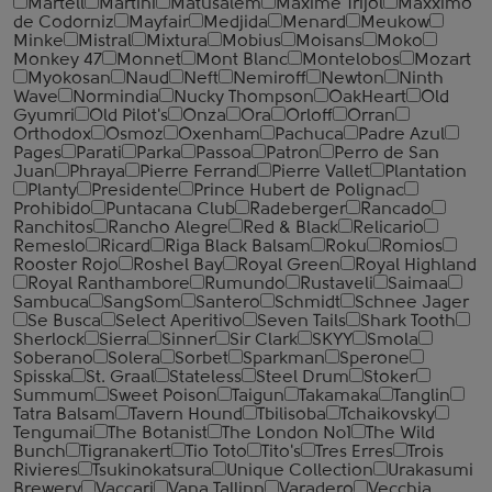
Martell
Martini
Matusalem
Maxime Trijol
Maxximo
de Codorniz
Mayfair
Medjida
Menard
Meukow
Minke
Mistral
Mixtura
Mobius
Moisans
Moko
Monkey 47
Monnet
Mont Blanc
Montelobos
Mozart
Myokosan
Naud
Neft
Nemiroff
Newton
Ninth
Wave
Normindia
Nucky Thompson
OakHeart
Old
Gyumri
Old Pilot's
Onza
Ora
Orloff
Orran
Orthodox
Osmoz
Oxenham
Pachuca
Padre Azul
Pages
Parati
Parka
Passoa
Patron
Perro de San
Juan
Phraya
Pierre Ferrand
Pierre Vallet
Plantation
Planty
Presidente
Prince Hubert de Polignac
Prohibido
Puntacana Club
Radeberger
Rancado
Ranchitos
Rancho Alegre
Red & Black
Relicario
Remeslo
Ricard
Riga Black Balsam
Roku
Romios
Rooster Rojo
Roshel Bay
Royal Green
Royal Highland
Royal Ranthambore
Rumundo
Rustaveli
Saimaa
Sambuca
SangSom
Santero
Schmidt
Schnee Jager
Se Busca
Select Aperitivo
Seven Tails
Shark Tooth
Sherlock
Sierra
Sinner
Sir Clark
SKYY
Smola
Soberano
Solera
Sorbet
Sparkman
Sperone
Spisska
St. Graal
Stateless
Steel Drum
Stoker
Summum
Sweet Poison
Taigun
Takamaka
Tanglin
Tatra Balsam
Tavern Hound
Tbilisoba
Tchaikovsky
Tengumai
The Botanist
The London №1
The Wild
Bunch
Tigranakert
Tio Toto
Tito's
Tres Erres
Trois
Rivieres
Tsukinokatsura
Unique Collection
Urakasumi
Brewery
Vaccari
Vana Tallinn
Varadero
Vecchia