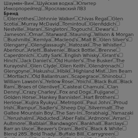
Шаумян-Вин
Шуйская водка
Юпитер
Инкорпорейтед
Ярославский ЛВЗ
Бренд
Glenrothes
Johnnie Walker
Chivas Regal
Glen
Scotia
Murray McDavid
Tomintoul
Glenfiddich
Nestville
Haran
Singleton
Togouchi
Dewar's
Jameson
Omar
Starward
Stauning
Wilson & Morgan
Bushmills
Kemlya
Macleod's
Malt B
Glen Silver's
Glengarry
Glenglassaugh
Hatozaki
The Whistler
Aberlour
Arlett
Balvenie
Black Bottle
Brenne
Caperdonich
Cutty Sark
English Whisky
Grant's
Hinch
Jack Daniel's
Old Hunter's
The Busker
The
Kurayoshi
Glen Clyde
Glen Keith
Glendronach
Glengoyne
Hakushu
Hibiki
Highland Mist
Jim Beam
Mortlach
Old Ballantruan
Scapegrace
Shinobu
William Lawson's
Yellow Rose
Yoichi
Black Bull
Black
Ram
Braes of Glenlivet
Caisteal Chamuis
Clan
Denny
Crazy Charley
Fox and Dogs
Fujigane
Golden Horse
Hankey Bannister
Hart Brothers
Heriose
Kujira Ryukyu
Metropoli
Paul John
Proud
Irish
Rampur
Sadler's
Sheep Dip
Silvermalt
The
Galtee Mountain Boy
The San-In
Torabhaig
Yamazaki
Yerushalmi
Abducted
Aber Falls
Ardmore
Arran
Aultmore
Balblair
Bandwagon
Bankhall
Barclays
Barr an Uisce
Beaver's Dram
Bell's
Black & White
Blend 285
Bold Thady
Buffalo Bill
Carrygreen