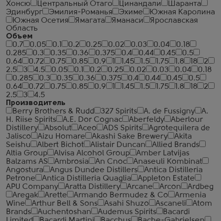
Хонсю
Центральный Отаго
Цинандали
Шаранта
Эдинбург
Эмилия-Романья
Эхиме
Южная Каролина
Южная Осетия
Ямагата
Яманаси
Ярославская
Область
Объем
0.7
0.05
0.1
0.2
0.25
0.02
0.03
0.04
0.18
0.285
0.3
0.35
0.36
0.375
0.4
0.44
0.45
0.5
0.64
0.72
0.75
0.85
0.9
1
1.45
1.5
1.75
1.8
18
2
2.5
3
4.5
0.05
0.1
0.2
0.25
0.02
0.03
0.04
0.18
0.285
0.3
0.35
0.36
0.375
0.4
0.44
0.45
0.5
0.64
0.72
0.75
0.85
0.9
1
1.45
1.5
1.75
1.8
18
2
2.5
3
4.5
Производитель
Berry Brothers & Rudd
327 Spirits
A. de Fussigny
A.
H. Riise Spirits
A.E. Dor Cognac
Aberfeldy
Aberlour
Distillery
Absolut
Aceo
ADS Spirits
Agrotequilera de
Jalisco
Aizu Homare
Akashi Sake Brewery
Akita
Seishu
Albert Bichot
Alistair Duncan
Allied Brands
Altia Group
Alvisa Alcohol Group
Amber Latvijas
Balzams AS
Ambrosia
An Cnoc
Anaseuli Kombinat
Angostura
Angus Dundee Distillers
Antica Distilleria
Petrone
Antica Distilleria Quaglia
Appleton Estate
APU Company
Aratta Distillery
Arcane
Arcon
Ardbeg
Aregak
Arette
Armando Bermudez & Co
Armenia
Wine
Arthur Bell & Sons
Asahi Shuzo
Ascaneli
Atom
Brands
Auchentoshan
Audemus Spirits
Bacardi
Limited
Bacardi Martini
Bacchus
Bache-Gabrielsen