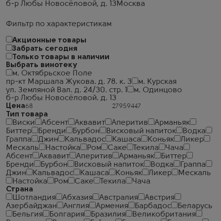
б-р Любы Новосёловой, д. 13
Москва
Фильтр по характеристикам
Акционные товары
Забрать сегодня
Только товары в наличии
Выбрать винотеку
м. Октябрьское Поле
пр-кт Маршала Жукова. д. 78. к. 3
м. Курская
ул. Земляной Вал. д. 24/30. стр. 1
м. Одинцово
б-р Любы Новосёловой. д. 13
Цена
Тип товара
Виски
Абсент
Аквавит
Аперитив
Арманьяк
Биттер
Бренди
Бурбон
Висковый напиток
Водка
Граппа
Джин
Кальвадос
Кашаса
Коньяк
Ликер
Мескаль
Настойка
Ром
Саке
Текила
Чача
Абсент
Аквавит
Аперитив
Арманьяк
Биттер
Бренди
Бурбон
Висковый напиток
Водка
Граппа
Джин
Кальвадос
Кашаса
Коньяк
Ликер
Мескаль
Настойка
Ром
Саке
Текила
Чача
Страна
Шотландия
Абхазия
Австралия
Австрия
Азербайджан
Англия
Армения
Барбадос
Беларусь
Бельгия
Болгария
Бразилия
Великобритания