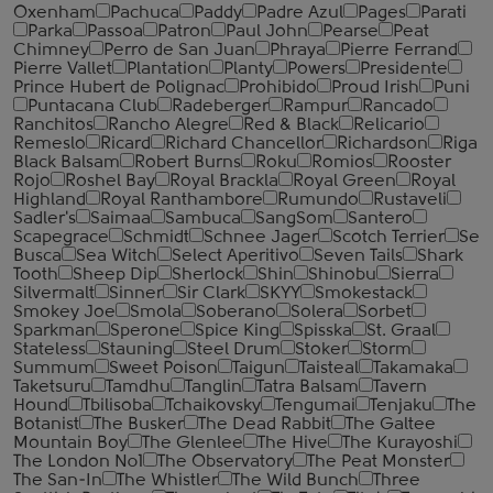
Oxenham
Pachuca
Paddy
Padre Azul
Pages
Parati
Parka
Passoa
Patron
Paul John
Pearse
Peat
Chimney
Perro de San Juan
Phraya
Pierre Ferrand
Pierre Vallet
Plantation
Planty
Powers
Presidente
Prince Hubert de Polignac
Prohibido
Proud Irish
Puni
Puntacana Club
Radeberger
Rampur
Rancado
Ranchitos
Rancho Alegre
Red & Black
Relicario
Remeslo
Ricard
Richard Chancellor
Richardson
Riga
Black Balsam
Robert Burns
Roku
Romios
Rooster
Rojo
Roshel Bay
Royal Brackla
Royal Green
Royal
Highland
Royal Ranthambore
Rumundo
Rustaveli
Sadler's
Saimaa
Sambuca
SangSom
Santero
Scapegrace
Schmidt
Schnee Jager
Scotch Terrier
Se
Busca
Sea Witch
Select Aperitivo
Seven Tails
Shark
Tooth
Sheep Dip
Sherlock
Shin
Shinobu
Sierra
Silvermalt
Sinner
Sir Clark
SKYY
Smokestack
Smokey Joe
Smola
Soberano
Solera
Sorbet
Sparkman
Sperone
Spice King
Spisska
St. Graal
Stateless
Stauning
Steel Drum
Stoker
Storm
Summum
Sweet Poison
Taigun
Taisteal
Takamaka
Taketsuru
Tamdhu
Tanglin
Tatra Balsam
Tavern
Hound
Tbilisoba
Tchaikovsky
Tengumai
Tenjaku
The
Botanist
The Busker
The Dead Rabbit
The Galtee
Mountain Boy
The Glenlee
The Hive
The Kurayoshi
The London №1
The Observatory
The Peat Monster
The San-In
The Whistler
The Wild Bunch
Three