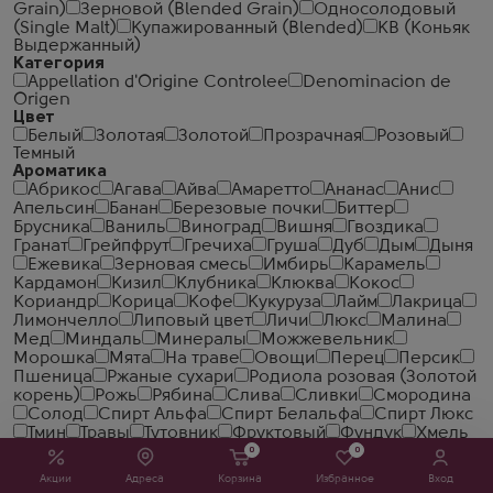
Grain)
Зерновой (Blended Grain)
Односолодовый
(Single Malt)
Купажированный (Blended)
КВ (Коньяк
Выдержанный)
Категория
Appellation d'Origine Controlee
Denominacion de
Origen
Цвет
Белый
Золотая
Золотой
Прозрачная
Розовый
Темный
Ароматика
Абрикос
Агава
Айва
Амаретто
Ананас
Анис
Апельсин
Банан
Березовые почки
Биттер
Брусника
Ваниль
Виноград
Вишня
Гвоздика
Гранат
Грейпфрут
Гречиха
Груша
Дуб
Дым
Дыня
Ежевика
Зерновая смесь
Имбирь
Карамель
Кардамон
Кизил
Клубника
Клюква
Кокос
Кориандр
Корица
Кофе
Кукуруза
Лайм
Лакрица
Лимончелло
Липовый цвет
Личи
Люкс
Малина
Мед
Миндаль
Минералы
Можжевельник
Морошка
Мята
На траве
Овощи
Перец
Персик
Пшеница
Ржаные сухари
Родиола розовая (Золотой
корень)
Рожь
Рябина
Слива
Сливки
Смородина
Солод
Спирт Альфа
Спирт Белальфа
Спирт Люкс
Тмин
Травы
Тутовник
Фруктовый
Фундук
Хмель
Хрен
Хурма
Цветки бузины
Цветы
Чай
Чеcнок
0
0
Черемша
Черный перец
Чеснок
Шоколад
Юзу
Акции
Адреса
Корзина
Избранное
Вход
Яблоко
Ячмень