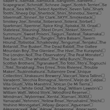
Sadler's
Saimaa
Sambuca
SangSom
Santero
Scapegrace
Schmidt
Schnee Jager
Scotch Terrier
Se
Busca
Sea Witch
Select Aperitivo
Seven Tails
Shark
Tooth
Sheep Dip
Sherlock
Shin
Shinobu
Sierra
Silvermalt
Sinner
Sir Clark
SKYY
Smokestack
Smokey Joe
Smola
Soberano
Solera
Sorbet
Sparkman
Sperone
Spice King
Spisska
St. Graal
Stateless
Stauning
Steel Drum
Stoker
Storm
Summum
Sweet Poison
Taigun
Taisteal
Takamaka
Taketsuru
Tamdhu
Tanglin
Tatra Balsam
Tavern
Hound
Tbilisoba
Tchaikovsky
Tengumai
Tenjaku
The
Botanist
The Busker
The Dead Rabbit
The Galtee
Mountain Boy
The Glenlee
The Hive
The Kurayoshi
The London №1
The Observatory
The Peat Monster
The San-In
The Whistler
The Wild Bunch
Three
Scottish Brothers
Tigranakert
Tio Toto
Tito's
Togouchi
Toki
Torabhaig
Tres Erres
Trois Rivieres
Trouble
Maker
Tsukinokatsura
Tullamore Dew
Unique
Collection
Urakasumi Brewery
Vaccari
Vana Tallinn
Varadero
Vecchia Romagna
Veroni
Viejo de Caldas
Villa Giusti
Villa Maestrini
Volcan De Mi Tierra
Warner's
White Gold
White Stag
William Lawson's
William Watt
Wood Stork
Woodford Reserve
Woodman
Wyborowa
Xenta
Xiaman
XUXU
Yamazaki
Yehmon
Yellow Rose
Yerushalmi
Yoichi
Yoshino Monogatari
Абрау-Дюрсо
Адъютант
Айвазовский
Айк
Айрум
Алаверди
Александр