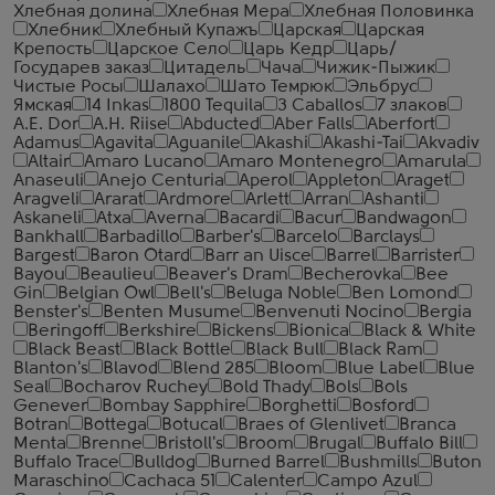
Хлебная долина
Хлебная Мера
Хлебная Половинка
Хлебник
Хлебный Купажъ
Царская
Царская
Крепость
Царское Село
Царь Кедр
Царь/
Государев заказ
Цитадель
Чача
Чижик-Пыжик
Чистые Росы
Шалахо
Шато Темрюк
Эльбрус
Ямская
14 Inkas
1800 Tequila
3 Caballos
7 злаков
A.E. Dor
A.H. Riise
Abducted
Aber Falls
Aberfort
Adamus
Agavita
Aguanile
Akashi
Akashi-Tai
Akvadiv
Altair
Amaro Lucano
Amaro Montenegro
Amarula
Anaseuli
Anejo Centuria
Aperol
Appleton
Araget
Aragveli
Ararat
Ardmore
Arlett
Arran
Ashanti
Askaneli
Atxa
Averna
Bacardi
Bacur
Bandwagon
Bankhall
Barbadillo
Barber's
Barcelo
Barclays
Bargest
Baron Otard
Barr an Uisce
Barrel
Barrister
Bayou
Beaulieu
Beaver's Dram
Becherovka
Bee
Gin
Belgian Owl
Bell's
Beluga Noble
Ben Lomond
Benster's
Benten Musume
Benvenuti Nocino
Bergia
Beringoff
Berkshire
Bickens
Bionica
Black & White
Black Beast
Black Bottle
Black Bull
Black Ram
Blanton's
Blavod
Blend 285
Bloom
Blue Label
Blue
Seal
Bocharov Ruchey
Bold Thady
Bols
Bols
Genever
Bombay Sapphire
Borghetti
Bosford
Botran
Bottega
Botucal
Braes of Glenlivet
Branca
Menta
Brenne
Bristoll's
Broom
Brugal
Buffalo Bill
Buffalo Trace
Bulldog
Burned Barrel
Bushmills
Buton
Maraschino
Cachaca 51
Calenter
Campo Azul