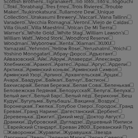
Scottish Brothers
Tigranakert
Tio Toto
Tito's
Togouchi
Toki
Torabhaig
Tres Erres
Trois Rivieres
Trouble
Maker
Tsukinokatsura
Tullamore Dew
Unique
Collection
Urakasumi Brewery
Vaccari
Vana Tallinn
Varadero
Vecchia Romagna
Veroni
Viejo de Caldas
Villa Giusti
Villa Maestrini
Volcan De Mi Tierra
Warner's
White Gold
White Stag
William Lawson's
William Watt
Wood Stork
Woodford Reserve
Woodman
Wyborowa
Xenta
Xiaman
XUXU
Yamazaki
Yehmon
Yellow Rose
Yerushalmi
Yoichi
Yoshino Monogatari
Абрау-Дюрсо
Адъютант
Айвазовский
Айк
Айрум
Алаверди
Александр
Хлебников
Аракел
Аратес
Араш
Аргус
Ардели
Арктика
Армянский коньяк
Армянский Символ
Армянский Узор
Арпинэ
Архангельская
Арцах
Ачара
Баадури
Байкал
Балчуг
Бастион
Бахчисарай
Белая Березка
Белая Сова
Беленькая
Беловежская Ледяная
БелорусскаЯ
Белуга
Белуха
Белый аист
Белый Барс
Белый лёд
Берикони
Беш
Кудук
Бугульма
Бульбашъ
Вакцина
Воздух
Воронецкая
Гжелка
Голубое Озеро
Городок
Гранд
Ереван
Гранд Нарине
Дагестанский
Дербент
Деревенька
Джигит
Дикий мед
Доктор Август
Драники
Дубровский
Дугладзе
Душевный Тбилиси
Еврейский Стандарт
Ереван 2800
Ереванский Путь
Жаворонки
Журавли
Журавушка
Звезда