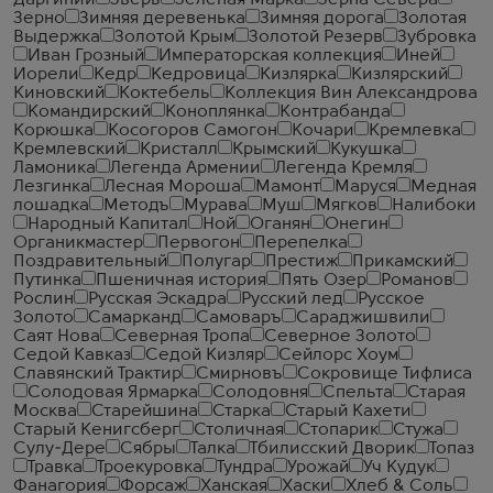
Даргинии
Зверь
Зеленая Марка
Зерна Севера
Зерно
Зимняя деревенька
Зимняя дорога
Золотая
Выдержка
Золотой Крым
Золотой Резерв
Зубровка
Иван Грозный
Императорская коллекция
Иней
Иорели
Кедр
Кедровица
Кизлярка
Кизлярский
Киновский
Коктебель
Коллекция Вин Александрова
Командирский
Коноплянка
Контрабанда
Корюшка
Косогоров Самогон
Кочари
Кремлевка
Кремлевский
Кристалл
Крымский
Кукушка
Ламоника
Легенда Армении
Легенда Кремля
Лезгинка
Лесная Мороша
Мамонт
Маруся
Медная
лошадка
Методъ
Мурава
Муш
Мягков
Налибоки
Народный Капитал
Ной
Оганян
Онегин
Органикмастер
Первогон
Перепелка
Поздравительный
Полугар
Престиж
Прикамский
Путинка
Пшеничная история
Пять Озер
Романов
Рослин
Русская Эскадра
Русский лед
Русское
Золото
Самарканд
Самоваръ
Сараджишвили
Саят Нова
Северная Тропа
Северное Золото
Седой Кавказ
Седой Кизляр
Сейлорс Хоум
Славянский Трактир
Смирновъ
Сокровище Тифлиса
Солодовая Ярмарка
Солодовня
Спельта
Старая
Москва
Старейшина
Старка
Старый Кахети
Старый Кенигсберг
Столичная
Стопарик
Стужа
Сулу-Дере
Сябры
Талка
Тбилисский Дворик
Топаз
Травка
Троекуровка
Тундра
Урожай
Уч Кудук
Фанагория
Форсаж
Ханская
Хаски
Хлеб & Соль