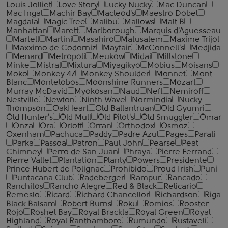
Louis Jolliet
Love Story
Lucky Nucky
Mac Duncan
Mac Ingal
Machir Bay
Macleod's
Maestro Dobel
Magdala
Magic Tree
Malibu
Mallows
Malt B
Manhattan
Marett
Marlborough
Marquis d'Aguesseau
Martell
Martini
Masahiro
Matusalem
Maxime Trijol
Maxximo de Codorniz
Mayfair
McConnell's
Medjida
Menard
Metropoli
Meukow
Midai
Millstone
Minke
Mistral
Mixtura
Miyagikyo
Mobius
Moisans
Moko
Monkey 47
Monkey Shoulder
Monnet
Mont
Blanc
Montelobos
Moonshine Runners
Mozart
Murray McDavid
Myokosan
Naud
Neft
Nemiroff
Nestville
Newton
Ninth Wave
Normindia
Nucky
Thompson
OakHeart
Old Ballantruan
Old Gyumri
Old Hunter's
Old Mull
Old Pilot's
Old Smuggler
Omar
Onza
Ora
Orloff
Orran
Orthodox
Osmoz
Oxenham
Pachuca
Paddy
Padre Azul
Pages
Parati
Parka
Passoa
Patron
Paul John
Pearse
Peat
Chimney
Perro de San Juan
Phraya
Pierre Ferrand
Pierre Vallet
Plantation
Planty
Powers
Presidente
Prince Hubert de Polignac
Prohibido
Proud Irish
Puni
Puntacana Club
Radeberger
Rampur
Rancado
Ranchitos
Rancho Alegre
Red & Black
Relicario
Remeslo
Ricard
Richard Chancellor
Richardson
Riga
Black Balsam
Robert Burns
Roku
Romios
Rooster
Rojo
Roshel Bay
Royal Brackla
Royal Green
Royal
Highland
Royal Ranthambore
Rumundo
Rustaveli