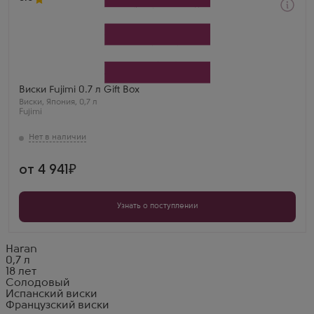
Виски
Фуджими в подарочной коробке
Производитель
Matsui Shuzo
Бренд
Fujimi
Регион
Виски Fujimi 0.7 л Gift Box
Хонсю
Виски
,
Япония
,
0,7 л
Выдержка
Fujimi
3 года
Жарова Альбина
Этот виски идеально сочетается с сигарами.
от 4 941
Узнать о поступлении
Haran
0,7 л
18 лет
Солодовый
Испанский виски
Французский виски