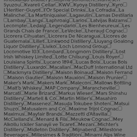
Knockando Distillery
Kojima Sohonten
Kumesen
Syuzou
Kvareli Cellar
KWV
Kyoya Distillery
Kyro
L'Heritier-Guyot
l'Or Special Drinks
La Cofradia
La
Malinche
La Martiniquaise
Lagavulin
Lamas Destilaria
Lambay
Langs
Laphroaig
Larios
Latvijas Balzams
Lecompte
Ledaig
Legendario
Les Bienheureux
Les
Grands Chais de France
LeVecke
Lheraud Cognac
Licorera Cihuatan
Licorera De Nicaragua
Licores de
Guatemala
Lillet
Linkwood Distillery
Liuyang Goalong
Liquor Distillery
Liviko
Loch Lomond Group
Locomotive 103
Lombard
Longmorn Distillery
Lost
Irish Whiskey Limited
Lotte Chilsung
Louis Royer
Louisiana Spirits
Lucano 1894
Lucas Bols
Lucas Bols
Distillery
Luxardo
Macallan
MacDuff International Ltd
Mackmyra Distillery
Maison Boinaud
Maison Ferrand
Maison Gautier
Maison Mauxion
Maison Prunier
Maker's Mark
Makers Mark
Malecon
Mallows Bottling
Malt'b Whiskey
MAP Company
Marancheville
Marcati
Marie Brizard
Markus Wieser
Mars Shinshu
Distillery
Martell & Co
Martin Miller's
Masahiro
Distillery
Massenez
Masuda Tokubee Shoten
Matsui
Shuzo
Matusalem and Co
Maxime Trijol Cognac
Maximus
Mayfair Brands
Mazzetti d'Altavilla
McClelland's
Menard & Fils
Meukow Cognac
Mey
Alkollu Ickiler Sanayii ve Ticaret
Mezan
Michter's
Distillery
Midleton Distillery
Mijnaberd
Milestone
Beverages
Millesimes & Tradition
Minami Alps Wine