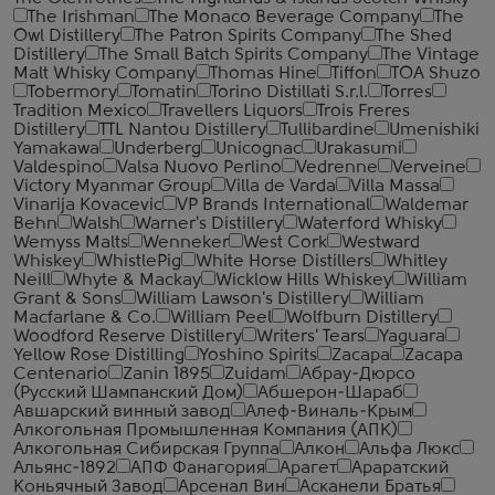
The Irishman
The Monaco Beverage Company
The
Owl Distillery
The Patron Spirits Company
The Shed
Distillery
The Small Batch Spirits Company
The Vintage
Malt Whisky Company
Thomas Hine
Tiffon
TOA Shuzo
Tobermory
Tomatin
Torino Distillati S.r.l.
Torres
Tradition Mexico
Travellers Liquors
Trois Freres
Distillery
TTL Nantou Distillery
Tullibardine
Umenishiki
Yamakawa
Underberg
Unicognac
Urakasumi
Valdespino
Valsa Nuovo Perlino
Vedrenne
Verveine
Victory Myanmar Group
Villa de Varda
Villa Massa
Vinarija Kovacevic
VP Brands International
Waldemar
Behn
Walsh
Warner's Distillery
Waterford Whisky
Wemyss Malts
Wenneker
West Cork
Westward
Whiskey
WhistlePig
White Horse Distillers
Whitley
Neill
Whyte & Mackay
Wicklow Hills Whiskey
William
Grant & Sons
William Lawson's Distillery
William
Macfarlane & Co.
William Peel
Wolfburn Distillery
Woodford Reserve Distillery
Writers' Tears
Yaguara
Yellow Rose Distilling
Yoshino Spirits
Zacapa
Zacapa
Centenario
Zanin 1895
Zuidam
Абрау-Дюрсо
(Русский Шампанский Дом)
Абшерон-Шараб
Авшарский винный завод
Алеф-Виналь-Крым
Алкогольная Промышленная Компания (АПК)
Алкогольная Сибирская Группа
Алкон
Альфа Люкс
Альянс-1892
АПФ Фанагория
Арагет
Араратский
Коньячный Завод
Арсенал Вин
Асканели Братья