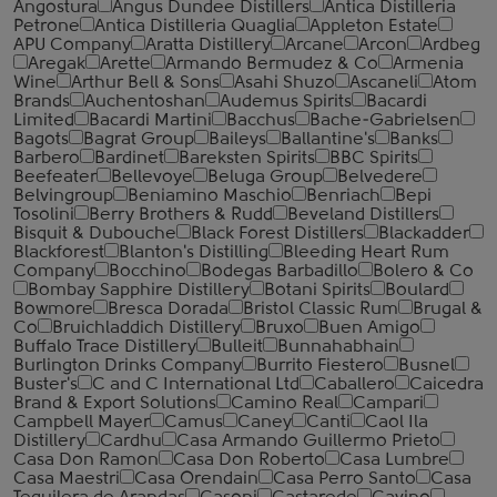
Angostura
Angus Dundee Distillers
Antica Distilleria
Petrone
Antica Distilleria Quaglia
Appleton Estate
APU Company
Aratta Distillery
Arcane
Arcon
Ardbeg
Aregak
Arette
Armando Bermudez & Co
Armenia
Wine
Arthur Bell & Sons
Asahi Shuzo
Ascaneli
Atom
Brands
Auchentoshan
Audemus Spirits
Bacardi
Limited
Bacardi Martini
Bacchus
Bache-Gabrielsen
Bagots
Bagrat Group
Baileys
Ballantine's
Banks
Barbero
Bardinet
Bareksten Spirits
BBC Spirits
Beefeater
Bellevoye
Beluga Group
Belvedere
Belvingroup
Beniamino Maschio
Benriach
Bepi
Tosolini
Berry Brothers & Rudd
Beveland Distillers
Bisquit & Dubouche
Black Forest Distillers
Blackadder
Blackforest
Blanton's Distilling
Bleeding Heart Rum
Company
Bocchino
Bodegas Barbadillo
Bolero & Co
Bombay Sapphire Distillery
Botani Spirits
Boulard
Bowmore
Bresca Dorada
Bristol Classic Rum
Brugal &
Co
Bruichladdich Distillery
Bruxo
Buen Amigo
Buffalo Trace Distillery
Bulleit
Bunnahabhain
Burlington Drinks Company
Burrito Fiestero
Busnel
Buster's
C and C International Ltd
Caballero
Caicedra
Brand & Export Solutions
Camino Real
Campari
Campbell Mayer
Camus
Caney
Canti
Caol Ila
Distillery
Cardhu
Casa Armando Guillermo Prieto
Casa Don Ramon
Casa Don Roberto
Casa Lumbre
Casa Maestri
Casa Orendain
Casa Perro Santo
Casa