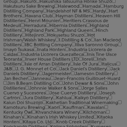
Group
Hakuro
Hakushika Tatsuuma Honke Shuzo
Hakutsuru Sake Brewing
Halewood
Hamada
Hamburg
Distilling Company
Handelshof NF & MS
Hardy
Hart
Brothers
Havana Club
Hayman Distillers
Heaven Hill
Distilleries
Henri Mounier
Heritiers Crassous de
Medeuil
Herradura
Hibernia Distillers
Highland
Distillers
Highland Park
Highland Queen
Hinch
Distillery
Hitejinro
Hokusetsu Shuzo
Hot
Irishman/Walsh Whiskey
I.Distilling & Co
Ian Macleod
Distillers
IBC Bottling Company
Illva Saronno Group
Imayo Tsukasa
Inata Honten
Industria Licorera de
Caldas
Industria Licorera Quezalteca
Inis Tine Uisce
Teoranta
Inver House Distillers LTD
Ioreli
Irish
Distillers
Isle of Arran Distillery
Isle Of Jura
Italicus
J&B
J. G. Monnet et Co
Jack Daniel's Distillery
Jack
Daniels Distillery
Jagermeister
Jameson Distillery
Jan Becher
Janneau
Jean-Francois Guillouet-Huard
Jim B.Beam Distilling Co
John Dewar & Sons
John
Distilleries
Johnnie Walker & Sons
Jorge Salles
Cuervo y Sucesores
Jose Cuervo Distillery
Joseph
Cartron
Jura Distillery
Kahlua
Kaikyo Distillery
Kaiun Doi Shuzojo
Kakhetian Traditional Winemaking
Kamotsuru Brewing
Kaori
Kauffman
Kavalan
Kentucky Owl
Khvanchkara Winery
Kilchoman
Kinahan's
Kinahan's Irish Whiskey Limited
Kitaoka
Honten
Kitaya Co. Ltd.
Knob Creek Distillery