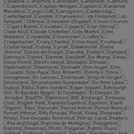
Canaima
Canerock
Canoubier
Cantinero
Caorunn
Caperdonich
Captain Morgan
Captain's
Cardenal
Mendoza
Cargo Cult
Carrygreen
Castlecraig
CastleSword
Cenote
Chameleon
de Fontpinot
du
Tariquet
Orkhevi
Chevalier d'Espalet
Chum Churum
Cigar's Barrel
Cihuatan
Cladach
Clan Denny
Clase Azul
Claude Chatelier
Clos Martin
Cool
Skeleton
Cotswolds
Couronnier
Crafter's
Craigellachie
Crazy Charley
Cross Keys
Cruxland
Crystal Head
Cubay
Cynar
Dalwhinnie
Dame
Jeanne
Danza del Fuego
Danzka
Darby's
Darejani
Darnley's
Daron
Darrow
Davidoff
De Marsy
Deau
Deep Forest
Devil's Island
Dictador
Dimple
Diplomatico
Disaronno
Domwill
Don Angel
Don
Cruzado
Don Papa
Don Roberto
Doorly's
Dora
Doragrossa
Dr. Lennon
Drambuie
Drop of Ginger
Drummers
Drumshanbo Gunpowder
Du Pere Laize
Dupuy
Eddu
Eden Garden
Edgar Sopper
Edinburgh
Gin
El Bandido Negro
El Destilador
El Dorado
El
Jimador
Elad'Or
Eldermen
Elit
Embargo
Embassy
Club
English Park
Espanta Espiritus
Espolon
Esprit
Organic
Etsu
Facundo
Fernet Antico
Fernet Branca
Fernet Vittone
Fifty Pounds
Finist
Finka
Finlandia
Finsky
Five Decades Tomintoul
Flor de Cana
Fowler's
Fox and Dogs
Francois de Martignac
Frangelico
Franzini
Freeman
Fruto
Fujigane
Fujimi
Fuyu
Gallant
Galliano
Gambini
Gautier
Gentleman Jack