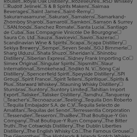
Roullet
Royal Oak Distillery
Rozelieures
RSD Whiskey
Rudolf Jelinek
S & B Spirits Makers
Saimaa
Beverages
Saint James
Saint-Remy
Sakuramasamune
Sakurao
Samalens
Samarkand-
Zhomboy Sharob
Samaroli
Samkon
Samson & Surrey
SAN.foods
Sanchez Romate
Santa Lucia
Santiago
de Cuba
Sas Compagnie Vinicole De Bourgogne
Saura Co. Ltd
Sauza
Savicevic
Savio
Sazerac
Scandinavian Wine & Spirits
Scapa
Scapa Distillery
Sekiya Brewery
Sempe
Seven Seals
SGJ Bimmerle
Sharg Ulduzu
Shata Shuzo
Sheridan's
Shinobu
Distillery
Siberian Express
Sidney Frank Importing Co
Simex Original
Singular Spirits
Sipsmith
Slaur
International
Smokehead
Sodiko N. V.
Song Cai
Distillery
Spencerfield Spirit
Speyside Distillery
SPI
Group
Spirit France
Spirit Tellers
Spiritique
Spirits &
Plus
Starward Whiskey
Stauning Whisky Distillery
Stumbras
Suntory
Suntory Limited
Tahitian Import
Export
Talisker
Talisker Distillery
Tamdhu
Tanqueray
Teacher's
Tecnoazucar
Teeling
Tequila Don Roberto
Tequila Embajador S.A. de C.V
Tequila Selecto de
Amatitan
Tequilas del Senor
Terressentia Corporation
Tessendier
Tesseron
ThaiBev
That Boutique-Y Gin
Company
That Boutique-Y Rum Company
The Bitter
Truth
The Cotswolds Distillery
The Dublin Liberties
Distillery
The English Whisky Co.
The Famous Grouse
The Glenrothes
The Highlands & Islands Scotch Whisky