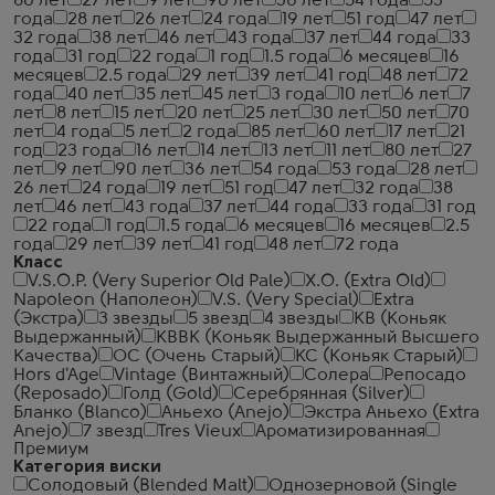
80 лет
27 лет
9 лет
90 лет
36 лет
54 года
53
года
28 лет
26 лет
24 года
19 лет
51 год
47 лет
32 года
38 лет
46 лет
43 года
37 лет
44 года
33
года
31 год
22 года
1 год
1.5 года
6 месяцев
16
месяцев
2.5 года
29 лет
39 лет
41 год
48 лет
72
года
40 лет
35 лет
45 лет
3 года
10 лет
6 лет
7
лет
8 лет
15 лет
20 лет
25 лет
30 лет
50 лет
70
лет
4 года
5 лет
2 года
85 лет
60 лет
17 лет
21
год
23 года
16 лет
14 лет
13 лет
11 лет
80 лет
27
лет
9 лет
90 лет
36 лет
54 года
53 года
28 лет
26 лет
24 года
19 лет
51 год
47 лет
32 года
38
лет
46 лет
43 года
37 лет
44 года
33 года
31 год
22 года
1 год
1.5 года
6 месяцев
16 месяцев
2.5
года
29 лет
39 лет
41 год
48 лет
72 года
Класс
V.S.O.P. (Very Superior Old Pale)
X.O. (Extra Old)
Napoleon (Наполеон)
V.S. (Very Special)
Extra
(Экстра)
3 звезды
5 звезд
4 звезды
КВ (Коньяк
Выдержанный)
КВВК (Коньяк Выдержанный Высшего
Качества)
ОС (Очень Старый)
КС (Коньяк Старый)
Hors d'Age
Vintage (Винтажный)
Солера
Репосадо
(Reposado)
Голд (Gold)
Серебрянная (Silver)
Бланко (Blanco)
Аньехо (Anejo)
Экстра Аньехо (Extra
Anejo)
7 звезд
Tres Vieux
Ароматизированная
Премиум
Категория виски
Солодовый (Blended Malt)
Однозерновой (Single