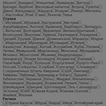
Абсент
Аквавит
Аперитив
Арманьяк
Биттер
Бренди
Бурбон
Висковый напиток
Водка
Граппа
Джин
Кальвадос
Кашаса
Коньяк
Ликер
Мескаль
Настойка
Ром
Саке
Текила
Чача
Страна
Испания
Абхазия
Австралия
Австрия
Азербайджан
Англия
Армения
Барбадос
Беларусь
Бельгия
Болгария
Бразилия
Великобритания
Венесуэла
Вьетнам
Гайана
Гватемала
Германия
Греция
Грузия
Дания
Доминикана
Израиль
Индия
Индонезия
Ирландия
Исландия
Италия
Казахстан
Канада
Китай
Колумбия
Куба
Латвия
Литва
Маврикий
Мартиника
Мексика
Молдавия
Монако
Монголия
Мьянма
Нидерланды
Никарагуа
Новая Зеландия
Норвегия
Панама
Парагвай
Перу
Польша
Португалия
Пуэрто-Рико
Россия
Сейшелы
Сербия
Сингапур
Словакия
Соединенные Штаты Америки
США
Таиланд
Тайвань
Тайланд
Тринидад и Тобаго
Турция
Узбекистан
Украина
Уэльс
Фиджи
Филиппины
Финляндия
Франция
Хорватия
Чехия
Чили
Швейцария
Швеция
Шотландия
Эль Сальвадор
Эстония
ЮАР
Южная Корея
Южная Осетия
Ямайка
Япония
Регион
Страна Басков
Абруа
Аидзу
Айла
Алтайский край