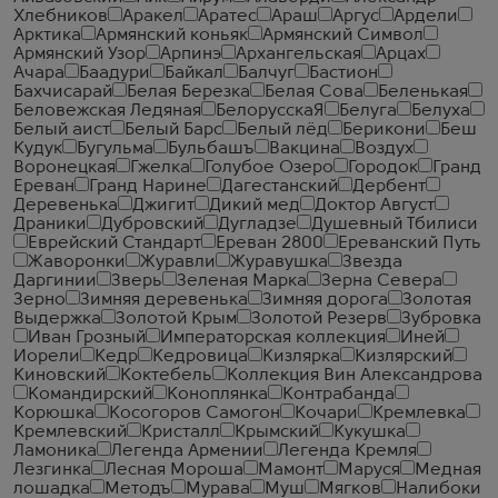
Хлебников
Аракел
Аратес
Араш
Аргус
Ардели
Арктика
Армянский коньяк
Армянский Символ
Армянский Узор
Арпинэ
Архангельская
Арцах
Ачара
Баадури
Байкал
Балчуг
Бастион
Бахчисарай
Белая Березка
Белая Сова
Беленькая
Беловежская Ледяная
БелорусскаЯ
Белуга
Белуха
Белый аист
Белый Барс
Белый лёд
Берикони
Беш
Кудук
Бугульма
Бульбашъ
Вакцина
Воздух
Воронецкая
Гжелка
Голубое Озеро
Городок
Гранд
Ереван
Гранд Нарине
Дагестанский
Дербент
Деревенька
Джигит
Дикий мед
Доктор Август
Драники
Дубровский
Дугладзе
Душевный Тбилиси
Еврейский Стандарт
Ереван 2800
Ереванский Путь
Жаворонки
Журавли
Журавушка
Звезда
Даргинии
Зверь
Зеленая Марка
Зерна Севера
Зерно
Зимняя деревенька
Зимняя дорога
Золотая
Выдержка
Золотой Крым
Золотой Резерв
Зубровка
Иван Грозный
Императорская коллекция
Иней
Иорели
Кедр
Кедровица
Кизлярка
Кизлярский
Киновский
Коктебель
Коллекция Вин Александрова
Командирский
Коноплянка
Контрабанда
Корюшка
Косогоров Самогон
Кочари
Кремлевка
Кремлевский
Кристалл
Крымский
Кукушка
Ламоника
Легенда Армении
Легенда Кремля
Лезгинка
Лесная Мороша
Мамонт
Маруся
Медная
лошадка
Методъ
Мурава
Муш
Мягков
Налибоки