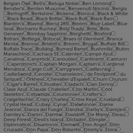
Belgian Owl
Bell's
Beluga Noble
Ben Lomond
Benster's
Benten Musume
Benvenuti Nocino
Bergia
Beringoff
Berkshire
Bickens
Bionica
Black & White
Black Beast
Black Bottle
Black Bull
Black Ram
Blanton's
Blavod
Blend 285
Bloom
Blue Label
Blue
Seal
Bocharov Ruchey
Bold Thady
Bols
Bols
Genever
Bombay Sapphire
Borghetti
Bosford
Botran
Bottega
Botucal
Braes of Glenlivet
Branca
Menta
Brenne
Bristoll's
Broom
Brugal
Buffalo Bill
Buffalo Trace
Bulldog
Burned Barrel
Bushmills
Buton
Maraschino
Cachaca 51
Calenter
Campo Azul
Canaima
Canerock
Canoubier
Cantinero
Caorunn
Caperdonich
Captain Morgan
Captain's
Cardenal
Mendoza
Cargo Cult
Carrygreen
Castlecraig
CastleSword
Cenote
Chameleon
de Fontpinot
du
Tariquet
Orkhevi
Chevalier d'Espalet
Chum Churum
Cigar's Barrel
Cihuatan
Cladach
Clan Denny
Clase Azul
Claude Chatelier
Clos Martin
Cool
Skeleton
Cotswolds
Couronnier
Crafter's
Craigellachie
Crazy Charley
Cross Keys
Cruxland
Crystal Head
Cubay
Cynar
Dalwhinnie
Dame
Jeanne
Danza del Fuego
Danzka
Darby's
Darejani
Darnley's
Daron
Darrow
Davidoff
De Marsy
Deau
Deep Forest
Devil's Island
Dictador
Dimple
Diplomatico
Disaronno
Domwill
Don Angel
Don
Cruzado
Don Papa
Don Roberto
Doorly's
Dora