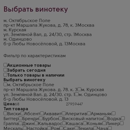
Выбрать винотеку
м. Октябрьское Поле
пр-кт Маршала Жукова, д. 78, к. 3
Москва
м. Курская
ул. Земляной Вал, д. 24/30, стр. 1
Москва
м. Одинцово
б-р Любы Новосёловой, д. 13
Москва
Фильтр по характеристикам
Акционные товары
Забрать сегодня
Только товары в наличии
Выбрать винотеку
м. Октябрьское Поле
пр-кт Маршала Жукова. д. 78. к. 3
м. Курская
ул. Земляной Вал. д. 24/30. стр. 1
м. Одинцово
б-р Любы Новосёловой. д. 13
Цена
Тип товара
Виски
Абсент
Аквавит
Аперитив
Арманьяк
Биттер
Бренди
Бурбон
Висковый напиток
Водка
Граппа
Джин
Кальвадос
Кашаса
Коньяк
Ликер
Мескаль
Настойка
Ром
Саке
Текила
Чача