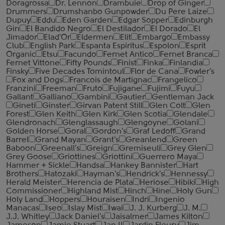
Doragrossa
Dr. Lennon
Drambuie
Drop of Ginger
Drummers
Drumshanbo Gunpowder
Du Pere Laize
Dupuy
Eddu
Eden Garden
Edgar Sopper
Edinburgh
Gin
El Bandido Negro
El Destilador
El Dorado
El
Jimador
Elad'Or
Eldermen
Elit
Embargo
Embassy
Club
English Park
Espanta Espiritus
Espolon
Esprit
Organic
Etsu
Facundo
Fernet Antico
Fernet Branca
Fernet Vittone
Fifty Pounds
Finist
Finka
Finlandia
Finsky
Five Decades Tomintoul
Flor de Cana
Fowler's
Fox and Dogs
Francois de Martignac
Frangelico
Franzini
Freeman
Fruto
Fujigane
Fujimi
Fuyu
Gallant
Galliano
Gambini
Gautier
Gentleman Jack
Gineti
Ginster
Girvan Patent Still
Glen Colt
Glen
Forest
Glen Keith
Glen Kirk
Glen Scotia
Glendale
Glendronach
Glenglassaugh
Glengoyne
Golani
Golden Horse
Goral
Gordon's
Graf Ledoff
Grand
Barrel
Grand Mayan
Grant's
Greanlend
Green
Baboon
Greenall's
Greign
Gremiseuli
Grey Glen
Grey Goose
Griottines
Griottini
Guerrero Maya
Hammer + Sickle
Handsa
Hankey Bannister
Hart
Brothers
Hatozaki
Hayman's
Hendrick's
Hennessy
Herald Meister
Herencia de Plata
Heriose
Hibiki
High
Commissioner
Highland Mist
Hinch
Hine
Holy Gun
Holy Land
Hoppers
Houraisen
Indri
Ingenio
Manacas
Iseo
Islay Mist
Iwai
J. J. Kurberg
J. M.
J.J. Whitley
Jack Daniel's
Jaisalmer
James Kilton