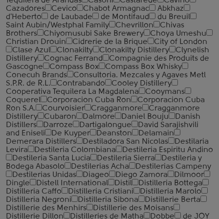
Tequilera de Arandas
Casoni
Castarede
Cavino
Cazadores
Cevico
Chabot Armagnac
Abkhaz
d'Heberto
de Laubade
de Montifaud
du Breuil
Saint Aubin/Westphal Family
Chevrillon
Chivas
Brothers
Chiyomusubi Sake Brewery
Choya Umeshu
Christian Drouin
Cidrerie de la Brique
City of London
Clase Azul
Clonakilty
Clonakilty Distillery
Clynelish
Distillery
Cognac Ferrand
Compagnie des Produits de
Gascogne
Compass Box
Compass Box Whisky
Conecuh Brands
Consultoria. Mezcales y Agaves Metl
S.P.R. de R.L.
Contrabando
Cooley Distillery
Cooperativa Tequilera La Magdalena
Cooymans
Coquerel
Corporacion Cuba Ron
Corporacion Cuba
Ron S.A.
Courvoisier
Cragganmore
Cragganmore
Distillery
Cubaron
Dalmore
Daniel Bouju
Danish
Distillers
Darroze
Dartigalongue
David Sarajishvili
and Eniseli
De Kuyper
Deanston
Delamain
Demerara Distillers
Destiladora San Nicolas
Destilaria
Levira
Destileria Colombiana
Destileria Espiritu Andino
Destileria Santa Lucia
Destileria Sierra
Destileria y
Bodega Abasolo
Destilerias Acha
Destilerias Campeny
Destilerias Unidas
Diageo
Diego Zamora
Dilmoor
Dingle
Distell International
Distil
Distilleria Bottega
Distilleria Caffo
Distilleria Cristiani
Distilleria Marolo
Distilleria Negroni
Distilleria Sibona
Distillerie Berta
Distillerie des Menhirs
Distillerie des Moisans
Distillerie Dillon
Distilleries de Matha
Dobbe
de JOY