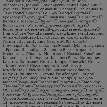
Амазония
Амстердам
Андалусия
Анжера
Араратская Долина
Армавирский район
Арманьяк
Ахашени
Ахус
Ба-Арманьяк
Бавария
Баз-Арманьяк
Байррада
Бароло
Бон Буа
Бордо
Бретань
Броксберн
Бургундия
Валул луй Траян
Вашингтон
Великий Новгород
Венето
Венеция
Виктория
Вологодская область
Воронежская область
Восточное побережье
Вудфорд
Гавана
Гасконь
Глазго
Гран Фин Шампань
Гранд Шампань
Графство
Антрим
Графство Даун
Графство Корк
Графство
Уэстмит
Гурия
Гурия / Озургети
Дагестан
Демерара
Дербент
Долина Эльки
Дублин
Дуранго
Ереван
Зальцбург
Западное Высокогорье
Ивановская Область
Йонедзава
Казань
Калабрия
Калининград
Кампания
Карловы Вары
Каталония
Кахетия
Кентукки
Киото
Кодру
Кокимбо
Коньяк
Копенгаген
Краснодарский край
Крым
Кэмпбелтаун
Ламбей
Ленинградская область
Лигурия
Лимпопо
Литрим
Ломбардия
Лондон
Лоуленд (Равнина)
Луизиана
Мадрид
Макуба
Малага
Мариинск
Марсель
Мартиника
Мельбурн
Милан
Мияги
Монферрато
Москва
Московская
Область
Мурсия
Нижегородская область
Ниигата
Нормандия
Норфолк
Оахака
Обнинск
Орегон
Остров Арран
Остров Скай
Пенедес
Пенза
Пермь
Пирассунунга
Прибрежный Хайленд
Пти Шампань
Пушкино
Пьемонт
Пэи д'Ож
Рига
Ростовская