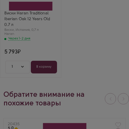
Производитель
Destilerias Manuel Acha
Бренд
Haran
Виски Haran Traditional
Регион
Iberian Oak 12 Years Old
Страна Басков
Выдержка
0.7 л
12 лет
Виски
,
Испания
,
0,7 л
Haran
Через 1-2 дня
5 793
1
В корзину
Обратите внимание на
похожие товары
Артикул
20435
5.0