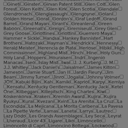
Gineti
Ginster
Girvan Patent Still
Glen Colt
Glen
Forest
Glen Keith
Glen Kirk
Glen Scotia
Glendale
Glendronach
Glenglassaugh
Glengoyne
Golani
Golden Horse
Goral
Gordon's
Graf Ledoff
Grand
Barrel
Grand Mayan
Grant's
Greanlend
Green
Baboon
Greenall's
Greign
Gremiseuli
Grey Glen
Grey Goose
Griottines
Griottini
Guerrero Maya
Hammer + Sickle
Handsa
Hankey Bannister
Hart
Brothers
Hatozaki
Hayman's
Hendrick's
Hennessy
Herald Meister
Herencia de Plata
Heriose
Hibiki
High
Commissioner
Highland Mist
Hinch
Hine
Holy Gun
Holy Land
Hoppers
Houraisen
Indri
Ingenio
Manacas
Iseo
Islay Mist
Iwai
J. J. Kurberg
J. M.
J.J. Whitley
Jack Daniel's
Jaisalmer
James Kilton
Jameson
Jamie Stuart
Jan II
Jardin Fleury
Jim
Beam
Jimmy Turner
Jinro
Jogaila
Johnny Volmer
JOY
Kabuki Bijin
Kah
Kamiki
Kapriol
Karpy
Kemlya
Kensatu
Kentucky Gentleman
Kentucky Jack
Ketel
One
Kilbeggan
Killepitsch
King Charles
Kiwi
Koskenkorva
Kraken
Kremlin Award
Kujira
Kujira
Ryukyu
Kurai
Kvezani
Kvint
La Arenita
La Cruz
La
Escondida
La Mejicana
La Morita Caribena
La Pavesa
La Pipette Verte
Lamas
Laneta
Larrys
Lautrec
Lazy Dodo
Les Grands Assemblages
Ley Seca
Leyrat
Lheraud
Licor 43
Ligare
Liko
Limoncello
Limoncello di Capri
Limoncino Bottega
Lockwood