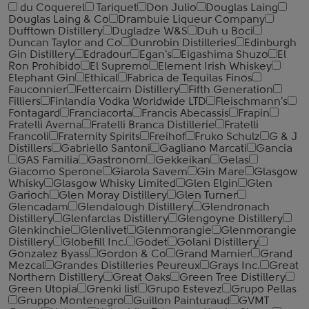
du Coquerel
Tariquet
Don Julio
Douglas Laing
Douglas Laing & Co
Drambuie Liqueur Company
Dufftown Distillery
Dugladze W&S
Duh u Boci
Duncan Taylor and Co
Dunrobin Distilleries
Edinburgh
Gin Distillery
Edradour
Egan's
Eigashima Shuzo
El
Ron Prohibido
El Supremo
Element Irish Whiskey
Elephant Gin
Ethical
Fabrica de Tequilas Finos
Fauconnier
Fettercairn Distillery
Fifth Generation
Filliers
Finlandia Vodka Worldwide LTD
Fleischmann's
Fontagard
Franciacorta
Francis Abecassis
Frapin
Fratelli Averna
Fratelli Branca Distillerie
Fratelli
‎Francoli
Fraternity Spirits
Freihof
Fruko Schulz
G & J
Distillers
Gabriello Santoni
Gagliano Marcati
Gancia
GAS Familia
Gastronom
Gekkeikan
Gelas
Giacomo Sperone
Giarola Savem
Gin Mare
Glasgow
Whisky
Glasgow Whisky Limited
Glen Elgin
Glen
Garioch
Glen Moray Distillery
Glen Turner
Glencadam
Glendalough Distillery
Glendronach
Distillery
Glenfarclas Distillery
Glengoyne Distillery
Glenkinchie
Glenlivet
Glenmorangie
Glenmorangie
Distillery
Globefill Inc.
Godet
Golani Distillery
Gonzalez Byass
Gordon & Co
Grand Marnier
Grand
Mezcal
Grandes Distilleries Peureux
Grays Inc.
Great
Northern Distillery
Great Oaks
Green Tree Distillery
Green Utopia
Grenki list
Grupo Estevez
Grupo Pellas
Gruppo Montenegro
Guillon Painturaud
GVMT