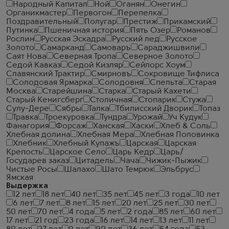
Народный Капитал
Ной
Оганян
Онегин
Органикмастер
Первогон
Перепелка
Поздравительный
Полугар
Престиж
Прикамский
Путинка
Пшеничная история
Пять Озер
Романов
Рослин
Русская Эскадра
Русский лед
Русское
Золото
Самарканд
Самоваръ
Сараджишвили
Саят Нова
Северная Тропа
Северное Золото
Седой Кавказ
Седой Кизляр
Сейлорс Хоум
Славянский Трактир
Смирновъ
Сокровище Тифлиса
Солодовая Ярмарка
Солодовня
Спельта
Старая
Москва
Старейшина
Старка
Старый Кахети
Старый Кенигсберг
Столичная
Стопарик
Стужа
Сулу-Дере
Сябры
Талка
Тбилисский Дворик
Топаз
Травка
Троекуровка
Тундра
Урожай
Уч Кудук
Фанагория
Форсаж
Ханская
Хаски
Хлеб & Соль
Хлебная долина
Хлебная Мера
Хлебная Половинка
Хлебник
Хлебный Купажъ
Царская
Царская
Крепость
Царское Село
Царь Кедр
Царь/
Государев заказ
Цитадель
Чача
Чижик-Пыжик
Чистые Росы
Шалахо
Шато Темрюк
Эльбрус
Ямская
Выдержка
12 лет
18 лет
40 лет
35 лет
45 лет
3 года
10 лет
6 лет
7 лет
8 лет
15 лет
20 лет
25 лет
30 лет
50 лет
70 лет
4 года
5 лет
2 года
85 лет
60 лет
17 лет
21 год
23 года
16 лет
14 лет
13 лет
11 лет