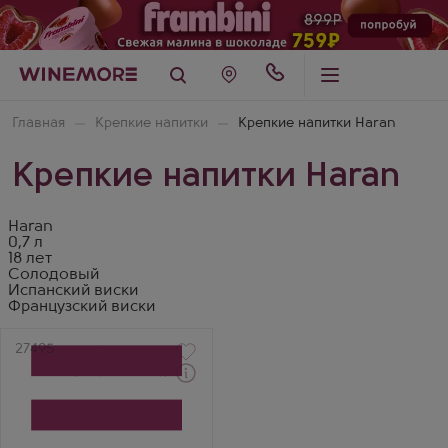
Главная
Крепкие напитки
Крепкие напитки Haran
Крепкие напитки Haran
Haran
0,7 л
18 лет
Солодовый
Испанский виски
Французский виски
Артикул
27495
Через 1-2 дня
Виски
Аран Традишнл Ибериан
Оук 12-летний