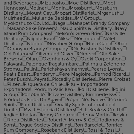
and Beverages
Mizubasho
Moe Distillery
Moet
Hennessy
Molinari
Monin
Mossburn
Mossburn
Distillery
Mount Gay
Mozart Distillerie
Mrganush
Muirhead's
Muller de Bebidas
MV Group
Myokoshuzo Co. Ltd.
Nagai
Nahapet Brandy Company
Nakano Sake Brewery
Naud Spirits & Distillery
Navy
Island Rum Company
Nelson's Green Brier
Nestville
Distillery
Niigata Beer
Nikka
Nocheluna
Nolet
Distillery
Nonino
Novabev Group
Nusa Cana
Oban
Ohanyan Brandy Company
Old Bushmills Distillery
Old Pulteney
Oliver and Oliver
Olmeca
Ota Sake
Brewery
Otard
Oxenham & Cy
Ozeki Corporation
Palavani
Palenque Tragalumbare
Palirna u Zeleneho
Stromu
Pallini
Parichskaya vinarnya
Pearse Lyons
Peat's Beast
Penderyn
Pere Magloire
Pernod Ricard
Peter Busch
Peyrat
Piccadily Distilleries
Pierre Croizet
Pilzer
Pisquera de Chile
Pitu – Importadora
Exportadora
Podrum Palic 1896
Poli Distillerie
Polini
Group
Portobello
Private Distillery Bimmerle KG
Productos Finos De Agave
Proper No. Twelve
Proximo
Spirits
Puni Distillery
Quality Spirits International
Limited
R & J Estancia Distillery
R. L. Seale & Co. Ltd
Radico Khaitan
Remy Cointreau
Remy Martin
Reyka
Rhea Distilleries
Robert A. Merry & Co
Rodionov &
Sons
Rogue Society Distilling
Ron Barcelo
Ronrico
Rum Company
Rosebank Distillery
Rossi & Rossi