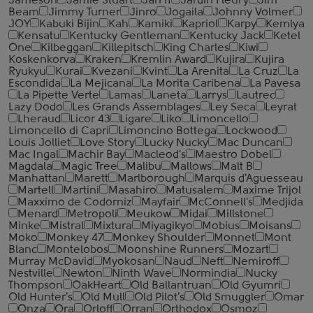
Jameson
Jamie Stuart
Jan II
Jardin Fleury
Jim
Beam
Jimmy Turner
Jinro
Jogaila
Johnny Volmer
JOY
Kabuki Bijin
Kah
Kamiki
Kapriol
Karpy
Kemlya
Kensatu
Kentucky Gentleman
Kentucky Jack
Ketel
One
Kilbeggan
Killepitsch
King Charles
Kiwi
Koskenkorva
Kraken
Kremlin Award
Kujira
Kujira
Ryukyu
Kurai
Kvezani
Kvint
La Arenita
La Cruz
La
Escondida
La Mejicana
La Morita Caribena
La Pavesa
La Pipette Verte
Lamas
Laneta
Larrys
Lautrec
Lazy Dodo
Les Grands Assemblages
Ley Seca
Leyrat
Lheraud
Licor 43
Ligare
Liko
Limoncello
Limoncello di Capri
Limoncino Bottega
Lockwood
Louis Jolliet
Love Story
Lucky Nucky
Mac Duncan
Mac Ingal
Machir Bay
Macleod's
Maestro Dobel
Magdala
Magic Tree
Malibu
Mallows
Malt B
Manhattan
Marett
Marlborough
Marquis d'Aguesseau
Martell
Martini
Masahiro
Matusalem
Maxime Trijol
Maxximo de Codorniz
Mayfair
McConnell's
Medjida
Menard
Metropoli
Meukow
Midai
Millstone
Minke
Mistral
Mixtura
Miyagikyo
Mobius
Moisans
Moko
Monkey 47
Monkey Shoulder
Monnet
Mont
Blanc
Montelobos
Moonshine Runners
Mozart
Murray McDavid
Myokosan
Naud
Neft
Nemiroff
Nestville
Newton
Ninth Wave
Normindia
Nucky
Thompson
OakHeart
Old Ballantruan
Old Gyumri
Old Hunter's
Old Mull
Old Pilot's
Old Smuggler
Omar
Onza
Ora
Orloff
Orran
Orthodox
Osmoz