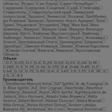
область
Роэро
Сан-Паулу
Санкт-Петербург
Сардиния
Сидзуока
Сицилия
Скай
Спейсайд
Ставрополь
Ставропольский край
Таманский
полуостров
Ташкент
Теннесси
Тоскана
Треббьяно
ди Романья
Тревизо
Трентино-Альто Адидже
Тула
Турин
Ульяновск
Уссурийск
Уфа
Фин Буа
Фин
Шампань
Фриули
Фриули Грав
Фриули-Венеция-
Джулия
Хёго
Хайленд (Высокогорье)
Хайлэнд
Хайлэндс
Халиско
Ханой
Хего
Херес
Хоккайдо
Хонсю
Центральный Отаго
Цинандали
Шаранта
Эдинбург
Эмилия-Романья
Эхиме
Южная Каролина
Южная Осетия
Ямагата
Яманаси
Ярославская
Область
Объем
0.7
0.05
0.1
0.2
0.25
0.02
0.03
0.04
0.18
0.285
0.3
0.35
0.36
0.375
0.4
0.44
0.45
0.5
0.64
0.72
0.75
0.85
0.9
1
1.45
1.5
1.75
1.8
18
2
2.5
3
4.5
Производитель
Destilerias Manuel Acha
327 Spirits
A. de Fussigny
A.
H. Riise Spirits
A.E. Dor Cognac
Aberfeldy
Aberlour
Distillery
Absolut
Aceo
ADS Spirits
Agrotequilera de
Jalisco
Aizu Homare
Akashi Sake Brewery
Akita
Seishu
Albert Bichot
Alistair Duncan
Allied Brands
Altia Group
Alvisa Alcohol Group
Amber Latvijas
Balzams AS
Ambrosia
An Cnoc
Anaseuli Kombinat