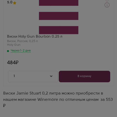
5.0
Через 1-2 дня
Виски
Холи Ган
Производитель
Алкогольная Сибирская Группа
Бренд
Holy Gun
Артём
Виски Holy Gun Bourbon 0.25 л
Holy Gun Bourbon 0.25 — американский характер!
Виски
,
Россия
,
0,25 л
Ваниль, карамель, лёгкий дым. Удивил за такую
Holy Gun
цену.
Через 1-2 дня
484
1
В корзину
Виски Jamie Stuart 0,2 литра можно приобрести в
нашем магазине Winemore по отличным ценам за 553
₽