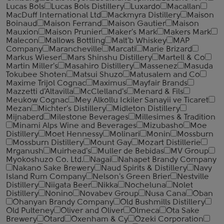
Lucas Bols
Lucas Bols Distillery
Luxardo
Macallan
MacDuff International Ltd
Mackmyra Distillery
Maison
Boinaud
Maison Ferrand
Maison Gautier
Maison
Mauxion
Maison Prunier
Maker's Mark
Makers Mark
Malecon
Mallows Bottling
Malt'b Whiskey
MAP
Company
Marancheville
Marcati
Marie Brizard
Markus Wieser
Mars Shinshu Distillery
Martell & Co
Martin Miller's
Masahiro Distillery
Massenez
Masuda
Tokubee Shoten
Matsui Shuzo
Matusalem and Co
Maxime Trijol Cognac
Maximus
Mayfair Brands
Mazzetti d'Altavilla
McClelland's
Menard & Fils
Meukow Cognac
Mey Alkollu Ickiler Sanayii ve Ticaret
Mezan
Michter's Distillery
Midleton Distillery
Mijnaberd
Milestone Beverages
Millesimes & Tradition
Minami Alps Wine and Beverages
Mizubasho
Moe
Distillery
Moet Hennessy
Molinari
Monin
Mossburn
Mossburn Distillery
Mount Gay
Mozart Distillerie
Mrganush
Muirhead's
Muller de Bebidas
MV Group
Myokoshuzo Co. Ltd.
Nagai
Nahapet Brandy Company
Nakano Sake Brewery
Naud Spirits & Distillery
Navy
Island Rum Company
Nelson's Green Brier
Nestville
Distillery
Niigata Beer
Nikka
Nocheluna
Nolet
Distillery
Nonino
Novabev Group
Nusa Cana
Oban
Ohanyan Brandy Company
Old Bushmills Distillery
Old Pulteney
Oliver and Oliver
Olmeca
Ota Sake
Brewery
Otard
Oxenham & Cy
Ozeki Corporation