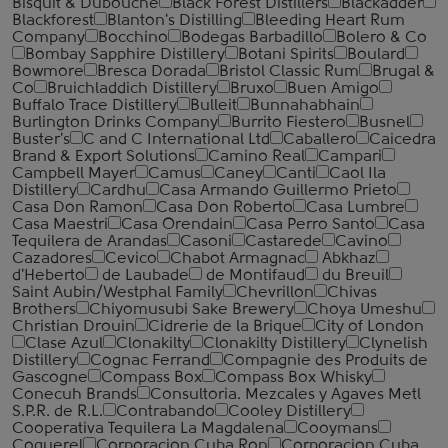
Bisquit & Dubouche
Black Forest Distillers
Blackadder
Blackforest
Blanton's Distilling
Bleeding Heart Rum
Company
Bocchino
Bodegas Barbadillo
Bolero & Co
Bombay Sapphire Distillery
Botani Spirits
Boulard
Bowmore
Bresca Dorada
Bristol Classic Rum
Brugal &
Co
Bruichladdich Distillery
Bruxo
Buen Amigo
Buffalo Trace Distillery
Bulleit
Bunnahabhain
Burlington Drinks Company
Burrito Fiestero
Busnel
Buster's
C and C International Ltd
Caballero
Caicedra
Brand & Export Solutions
Camino Real
Campari
Campbell Mayer
Camus
Caney
Canti
Caol Ila
Distillery
Cardhu
Casa Armando Guillermo Prieto
Casa Don Ramon
Casa Don Roberto
Casa Lumbre
Casa Maestri
Casa Orendain
Casa Perro Santo
Casa
Tequilera de Arandas
Casoni
Castarede
Cavino
Cazadores
Cevico
Chabot Armagnac
Abkhaz
d'Heberto
de Laubade
de Montifaud
du Breuil
Saint Aubin/Westphal Family
Chevrillon
Chivas
Brothers
Chiyomusubi Sake Brewery
Choya Umeshu
Christian Drouin
Cidrerie de la Brique
City of London
Clase Azul
Clonakilty
Clonakilty Distillery
Clynelish
Distillery
Cognac Ferrand
Compagnie des Produits de
Gascogne
Compass Box
Compass Box Whisky
Conecuh Brands
Consultoria. Mezcales y Agaves Metl
S.P.R. de R.L.
Contrabando
Cooley Distillery
Cooperativa Tequilera La Magdalena
Cooymans
Coquerel
Corporacion Cuba Ron
Corporacion Cuba