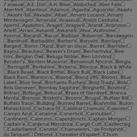
7 злаков
A.E. Dor
A.H. Riise
Abducted
Aber Falls
Aberfort
Aberlour
Adamus
Agavita
Aguanile
Akashi
Akashi-Tai
Akvadiv
Altair
Amaro Lucano
Amaro
Montenegro
Amarula
Anaseuli
Anejo Centuria
Aperol
Appleton
Araget
Aragveli
Ararat
Ardmore
Arlett
Arran
Ashanti
Askaneli
Atxa
Aultmore
Averna
Bacardi
Bacur
Balblair
Balvenie
Bandwagon
Bankhall
Barbadillo
Barber's
Barcelo
Barclays
Bargest
Baron Otard
Barr an Uisce
Barrel
Barrister
Bayou
Beaulieu
Beaver's Dram
Becherovka
Bee
Gin
Belgian Owl
Beluga Noble
Ben Lomond
Benster's
Benten Musume
Benvenuti Nocino
Bergia
Beringoff
Berkshire
Bickens
Bionica
Black & White
Black Beast
Black Bottle
Black Bull
Black Label
Black Ram
Blanton's
Blavod
Blend 285
Bloom
Blue
Label
Blue Seal
Bocharov Ruchey
Bold Thady
Bols
Bols Genever
Bombay Sapphire
Borghetti
Bosford
Botran
Bottega
Botucal
Braes of Glenlivet
Branca
Menta
Brenne
Bristoll's
Broom
Brugal
Buffalo Bill
Buffalo Trace
Bulldog
Burned Barrel
Bushmills
Buton
Maraschino
Cachaca 51
Caisteal Chamuis
Calenter
Campo Azul
Canaima
Canerock
Canoubier
Cantinero
Caorunn
Caperdonich
Captain Morgan
Captain's
Cardenal Mendoza
Cargo Cult
Castlecraig
CastleSword
Cenote
Chameleon
de Fontpinot
du Tariquet
Orkhevi
Chevalier d'Espalet
Chum