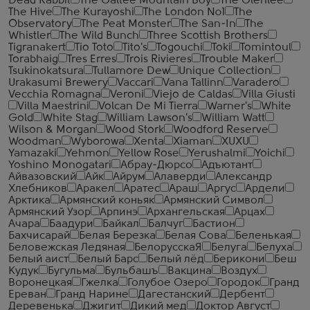
Dead Rabbit
The Galtee Mountain Boy
The Glenlee
The Hive
The Kurayoshi
The London №1
The
Observatory
The Peat Monster
The San-In
The
Whistler
The Wild Bunch
Three Scottish Brothers
Tigranakert
Tio Toto
Tito's
Togouchi
Toki
Tomintoul
Torabhaig
Tres Erres
Trois Rivieres
Trouble Maker
Tsukinokatsura
Tullamore Dew
Unique Collection
Urakasumi Brewery
Vaccari
Vana Tallinn
Varadero
Vecchia Romagna
Veroni
Viejo de Caldas
Villa Giusti
Villa Maestrini
Volcan De Mi Tierra
Warner's
White
Gold
White Stag
William Lawson's
William Watt
Wilson & Morgan
Wood Stork
Woodford Reserve
Woodman
Wyborowa
Xenta
Xiaman
XUXU
Yamazaki
Yehmon
Yellow Rose
Yerushalmi
Yoichi
Yoshino Monogatari
Абрау-Дюрсо
Адъютант
Айвазовский
Айк
Айрум
Алаверди
Александр
Хлебников
Аракел
Аратес
Араш
Аргус
Ардели
Арктика
Армянский коньяк
Армянский Символ
Армянский Узор
Арпинэ
Архангельская
Арцах
Ачара
Баадури
Байкал
Балчуг
Бастион
Бахчисарай
Белая Березка
Белая Сова
Беленькая
Беловежская Ледяная
БелорусскаЯ
Белуга
Белуха
Белый аист
Белый Барс
Белый лёд
Берикони
Беш
Кудук
Бугульма
Бульбашъ
Вакцина
Воздух
Воронецкая
Гжелка
Голубое Озеро
Городок
Гранд
Ереван
Гранд Нарине
Дагестанский
Дербент
Деревенька
Джигит
Дикий мед
Доктор Август