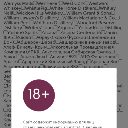
Wemyss Malts
Wenneker
West Cork
Westward
Whiskey
WhistlePig
White Horse Distillers
Whitley
Neill
Wicklow Hills Whiskey
William Grant & Sons
William Lawson's Distillery
William Macfarlane & Co.
William Peel
Wolfburn Distillery
Woodford Reserve
Distillery
Writers' Tears
Yaguara
Yellow Rose Distilling
Yoshino Spirits
Zacapa
Zacapa Centenario
Zanin
1895
Zuidam
Абрау-Дюрсо (Русский Шампанский
Дом)
Абшерон-Шараб
Авшарский винный завод
Алеф-Виналь-Крым
Алкогольная Промышленная
Компания (АПК)
Алкогольная Сибирская Группа
Алкон
Альфа Люкс
Альянс-1892
АПФ Фанагория
Арагет
Араратский Коньячный Завод
Арсенал Вин
Асканели Братья
Бахчисарай ВКЗ
Башспирт
БелАлко
БрянскСпиртПром
Веди Алко
Великоустюгский ЛВЗ
Вереск
Викалк
ВКК Русь
Главспиртпром
Глазовский ЛВЗ
Грейн Алко
ДВКЗ
(Дербентский винно-коньячный завод)
Дербентский
18+
коньячный комбинат
Дионис
Дом Грузинского Вина
Ерасхский винный завод
Ереванский Коньячный
Завод
Жемчужина Ставрополья
Иронсан
Итар
Глобал
Иткульский спиртзавод
Калужский Кристалл
КВКЗ (Коломенский винно-коньячный завод)
КВС
Кизлярский коньячный завод
КЛВЗ Кристалл
Компания Алкогольных Напитков Алаверди
Сайт содержит информацию для лиц
Кристалл-Лефортово ГК
Крымская Водочная
совершеннолетнего возраста. Сведения,