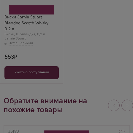
Шотландский Виски
Производитель
Whyte & Mackay
Бренд
Виски Jamie Stuart
Jamie Stuart
Blended Scotch Whisky
Регион
Спейсайд
0.2 л
Выдержка
Виски
,
Шотландия
,
0,2 л
3 года
Jamie Stuart
553
Узнать о поступлении
Обратите внимание на
похожие товары
Артикул
35193