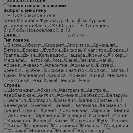
Забрать сегодня
Только товары в наличии
Выбрать винотеку
м. Октябрьское Поле
пр-кт Маршала Жукова. д. 78. к. 3
м. Курская
ул. Земляной Вал. д. 24/30. стр. 1
м. Одинцово
б-р Любы Новосёловой. д. 13
Цена
Тип товара
Виски
Абсент
Аквавит
Аперитив
Арманьяк
Биттер
Бренди
Бурбон
Висковый напиток
Водка
Граппа
Джин
Кальвадос
Кашаса
Коньяк
Ликер
Мескаль
Настойка
Ром
Саке
Текила
Чача
Абсент
Аквавит
Аперитив
Арманьяк
Биттер
Бренди
Бурбон
Висковый напиток
Водка
Граппа
Джин
Кальвадос
Кашаса
Коньяк
Ликер
Мескаль
Настойка
Ром
Саке
Текила
Чача
Страна
Шотландия
Абхазия
Австралия
Австрия
Азербайджан
Англия
Армения
Барбадос
Беларусь
Бельгия
Болгария
Бразилия
Великобритания
Венесуэла
Вьетнам
Гайана
Гватемала
Германия
Греция
Грузия
Дания
Доминикана
Израиль
Индия
Индонезия
Ирландия
Исландия
Испания
Италия
Казахстан
Канада
Китай
Колумбия
Куба
Латвия
Литва
Маврикий
Мартиника
Мексика
Молдавия
Монако
Монголия
Мьянма
Нидерланды