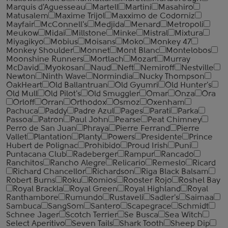
Marquis d'Aguesseau
Martell
Martini
Masahiro
Matusalem
Maxime Trijol
Maxximo de Codorniz
Mayfair
McConnell's
Medjida
Menard
Metropoli
Meukow
Midai
Millstone
Minke
Mistral
Mixtura
Miyagikyo
Mobius
Moisans
Moko
Monkey 47
Monkey Shoulder
Monnet
Mont Blanc
Montelobos
Moonshine Runners
Mortlach
Mozart
Murray
McDavid
Myokosan
Naud
Neft
Nemiroff
Nestville
Newton
Ninth Wave
Normindia
Nucky Thompson
OakHeart
Old Ballantruan
Old Gyumri
Old Hunter's
Old Mull
Old Pilot's
Old Smuggler
Omar
Onza
Ora
Orloff
Orran
Orthodox
Osmoz
Oxenham
Pachuca
Paddy
Padre Azul
Pages
Parati
Parka
Passoa
Patron
Paul John
Pearse
Peat Chimney
Perro de San Juan
Phraya
Pierre Ferrand
Pierre
Vallet
Plantation
Planty
Powers
Presidente
Prince
Hubert de Polignac
Prohibido
Proud Irish
Puni
Puntacana Club
Radeberger
Rampur
Rancado
Ranchitos
Rancho Alegre
Relicario
Remeslo
Ricard
Richard Chancellor
Richardson
Riga Black Balsam
Robert Burns
Roku
Romios
Rooster Rojo
Roshel Bay
Royal Brackla
Royal Green
Royal Highland
Royal
Ranthambore
Rumundo
Rustaveli
Sadler's
Saimaa
Sambuca
SangSom
Santero
Scapegrace
Schmidt
Schnee Jager
Scotch Terrier
Se Busca
Sea Witch
Select Aperitivo
Seven Tails
Shark Tooth
Sheep Dip