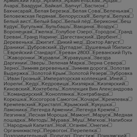
Армянский Узор
Арпинэ
Архангельская
Арцах
Ачара
Баадури
Байкал
Балчуг
Бастион
Бахчисарай
Белая Березка
Белая Сова
Беленькая
Беловежская Ледяная
БелорусскаЯ
Белуга
Белуха
Белый аист
Белый Барс
Белый лёд
Берикони
Беш
Кудук
Бугульма
Бульбашъ
Вакцина
Воздух
Воронецкая
Гжелка
Голубое Озеро
Городок
Гранд
Ереван
Гранд Нарине
Дагестанский
Дербент
Деревенька
Джигит
Дикий мед
Доктор Август
Драники
Дубровский
Дугладзе
Душевный Тбилиси
Еврейский Стандарт
Ереван 2800
Ереванский Путь
Жаворонки
Журавли
Журавушка
Звезда
Даргинии
Зверь
Зеленая Марка
Зерна Севера
Зерно
Зимняя деревенька
Зимняя дорога
Золотая
Выдержка
Золотой Крым
Золотой Резерв
Зубровка
Иван Грозный
Императорская коллекция
Иней
Иорели
Кедр
Кедровица
Кизлярка
Кизлярский
Киновский
Коктебель
Коллекция Вин Александрова
Командирский
Коноплянка
Контрабанда
Корюшка
Косогоров Самогон
Кочари
Кремлевка
Кремлевский
Кристалл
Крымский
Кукушка
Ламоника
Легенда Армении
Легенда Кремля
Лезгинка
Лесная Мороша
Мамонт
Маруся
Медная
лошадка
Методъ
Мурава
Муш
Мягков
Налибоки
Народный Капитал
Ной
Оганян
Онегин
Органикмастер
Первогон
Перепелка
Поздравительный
Полугар
Престиж
Прикамский