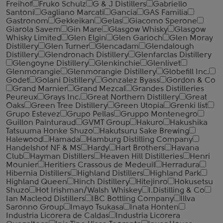
Freihof
Fruko Schulz
G & J Distillers
Gabriello
Santoni
Gagliano Marcati
Gancia
GAS Familia
Gastronom
Gekkeikan
Gelas
Giacomo Sperone
Giarola Savem
Gin Mare
Glasgow Whisky
Glasgow
Whisky Limited
Glen Elgin
Glen Garioch
Glen Moray
Distillery
Glen Turner
Glencadam
Glendalough
Distillery
Glendronach Distillery
Glenfarclas Distillery
Glengoyne Distillery
Glenkinchie
Glenlivet
Glenmorangie
Glenmorangie Distillery
Globefill Inc.
Godet
Golani Distillery
Gonzalez Byass
Gordon & Co
Grand Marnier
Grand Mezcal
Grandes Distilleries
Peureux
Grays Inc.
Great Northern Distillery
Great
Oaks
Green Tree Distillery
Green Utopia
Grenki list
Grupo Estevez
Grupo Pellas
Gruppo Montenegro
Guillon Painturaud
GVMT Group
Hakuro
Hakushika
Tatsuuma Honke Shuzo
Hakutsuru Sake Brewing
Halewood
Hamada
Hamburg Distilling Company
Handelshof NF & MS
Hardy
Hart Brothers
Havana
Club
Hayman Distillers
Heaven Hill Distilleries
Henri
Mounier
Heritiers Crassous de Medeuil
Herradura
Hibernia Distillers
Highland Distillers
Highland Park
Highland Queen
Hinch Distillery
Hitejinro
Hokusetsu
Shuzo
Hot Irishman/Walsh Whiskey
I.Distilling & Co
Ian Macleod Distillers
IBC Bottling Company
Illva
Saronno Group
Imayo Tsukasa
Inata Honten
Industria Licorera de Caldas
Industria Licorera