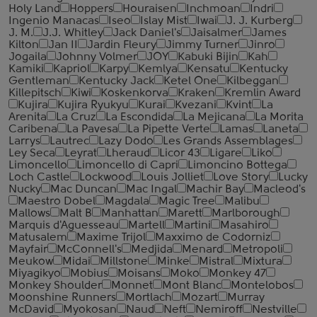
Holy Land
Hoppers
Houraisen
Inchmoan
Indri
Ingenio Manacas
Iseo
Islay Mist
Iwai
J. J. Kurberg
J. M.
J.J. Whitley
Jack Daniel's
Jaisalmer
James
Kilton
Jan II
Jardin Fleury
Jimmy Turner
Jinro
Jogaila
Johnny Volmer
JOY
Kabuki Bijin
Kah
Kamiki
Kapriol
Karpy
Kemlya
Kensatu
Kentucky
Gentleman
Kentucky Jack
Ketel One
Kilbeggan
Killepitsch
Kiwi
Koskenkorva
Kraken
Kremlin Award
Kujira
Kujira Ryukyu
Kurai
Kvezani
Kvint
La
Arenita
La Cruz
La Escondida
La Mejicana
La Morita
Caribena
La Pavesa
La Pipette Verte
Lamas
Laneta
Larrys
Lautrec
Lazy Dodo
Les Grands Assemblages
Ley Seca
Leyrat
Lheraud
Licor 43
Ligare
Liko
Limoncello
Limoncello di Capri
Limoncino Bottega
Loch Castle
Lockwood
Louis Jolliet
Love Story
Lucky
Nucky
Mac Duncan
Mac Ingal
Machir Bay
Macleod's
Maestro Dobel
Magdala
Magic Tree
Malibu
Mallows
Malt B
Manhattan
Marett
Marlborough
Marquis d'Aguesseau
Martell
Martini
Masahiro
Matusalem
Maxime Trijol
Maxximo de Codorniz
Mayfair
McConnell's
Medjida
Menard
Metropoli
Meukow
Midai
Millstone
Minke
Mistral
Mixtura
Miyagikyo
Mobius
Moisans
Moko
Monkey 47
Monkey Shoulder
Monnet
Mont Blanc
Montelobos
Moonshine Runners
Mortlach
Mozart
Murray
McDavid
Myokosan
Naud
Neft
Nemiroff
Nestville