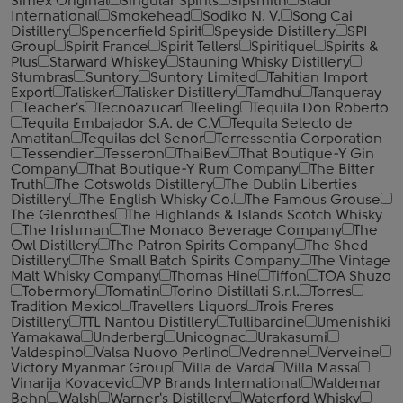
Simex Original
Singular Spirits
Sipsmith
Slaur
International
Smokehead
Sodiko N. V.
Song Cai
Distillery
Spencerfield Spirit
Speyside Distillery
SPI
Group
Spirit France
Spirit Tellers
Spiritique
Spirits &
Plus
Starward Whiskey
Stauning Whisky Distillery
Stumbras
Suntory
Suntory Limited
Tahitian Import
Export
Talisker
Talisker Distillery
Tamdhu
Tanqueray
Teacher's
Tecnoazucar
Teeling
Tequila Don Roberto
Tequila Embajador S.A. de C.V
Tequila Selecto de
Amatitan
Tequilas del Senor
Terressentia Corporation
Tessendier
Tesseron
ThaiBev
That Boutique-Y Gin
Company
That Boutique-Y Rum Company
The Bitter
Truth
The Cotswolds Distillery
The Dublin Liberties
Distillery
The English Whisky Co.
The Famous Grouse
The Glenrothes
The Highlands & Islands Scotch Whisky
The Irishman
The Monaco Beverage Company
The
Owl Distillery
The Patron Spirits Company
The Shed
Distillery
The Small Batch Spirits Company
The Vintage
Malt Whisky Company
Thomas Hine
Tiffon
TOA Shuzo
Tobermory
Tomatin
Torino Distillati S.r.l.
Torres
Tradition Mexico
Travellers Liquors
Trois Freres
Distillery
TTL Nantou Distillery
Tullibardine
Umenishiki
Yamakawa
Underberg
Unicognac
Urakasumi
Valdespino
Valsa Nuovo Perlino
Vedrenne
Verveine
Victory Myanmar Group
Villa de Varda
Villa Massa
Vinarija Kovacevic
VP Brands International
Waldemar
Behn
Walsh
Warner's Distillery
Waterford Whisky