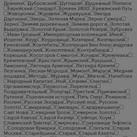
Драники
Дубровский
Дугладзе
Душевный Тбилиси
Еврейский Стандарт
Ереван 2800
Ереванский Путь
Жаворонки
Журавли
Журавушка
Звезда
Даргинии
Зверь
Зеленая Марка
Зерна Севера
Зерно
Зимняя деревенька
Зимняя дорога
Золотая
Выдержка
Золотой Крым
Золотой Резерв
Зубровка
Иван Грозный
Императорская коллекция
Иней
Иорели
Кедр
Кедровица
Кизлярка
Кизлярский
Киновский
Коктебель
Коллекция Вин Александрова
Командирский
Коноплянка
Контрабанда
Корюшка
Косогоров Самогон
Кочари
Кремлевка
Кремлевский
Кристалл
Крымский
Кукушка
Ламоника
Легенда Армении
Легенда Кремля
Лезгинка
Лесная Мороша
Мамонт
Маруся
Медная
лошадка
Методъ
Мурава
Муш
Мягков
Налибоки
Народный Капитал
Ной
Оганян
Онегин
Органикмастер
Первогон
Перепелка
Поздравительный
Полугар
Престиж
Прикамский
Путинка
Пшеничная история
Пять Озер
Романов
Рослин
Русская Эскадра
Русский лед
Русское
Золото
Самарканд
Самоваръ
Сараджишвили
Саят Нова
Северная Тропа
Северное Золото
Седой Кавказ
Седой Кизляр
Сейлорс Хоум
Славянский Трактир
Смирновъ
Сокровище Тифлиса
Солодовая Ярмарка
Солодовня
Спельта
Старая
Москва
Старейшина
Старка
Старый Кахети