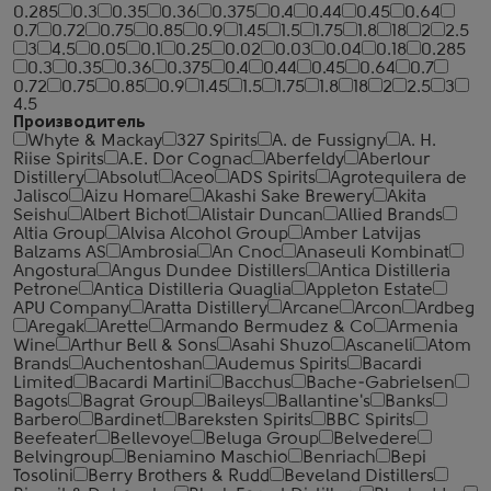
0.285
0.3
0.35
0.36
0.375
0.4
0.44
0.45
0.64
0.7
0.72
0.75
0.85
0.9
1.45
1.5
1.75
1.8
18
2
2.5
3
4.5
0.05
0.1
0.25
0.02
0.03
0.04
0.18
0.285
0.3
0.35
0.36
0.375
0.4
0.44
0.45
0.64
0.7
0.72
0.75
0.85
0.9
1.45
1.5
1.75
1.8
18
2
2.5
3
4.5
Производитель
Whyte & Mackay
327 Spirits
A. de Fussigny
A. H.
Riise Spirits
A.E. Dor Cognac
Aberfeldy
Aberlour
Distillery
Absolut
Aceo
ADS Spirits
Agrotequilera de
Jalisco
Aizu Homare
Akashi Sake Brewery
Akita
Seishu
Albert Bichot
Alistair Duncan
Allied Brands
Altia Group
Alvisa Alcohol Group
Amber Latvijas
Balzams AS
Ambrosia
An Cnoc
Anaseuli Kombinat
Angostura
Angus Dundee Distillers
Antica Distilleria
Petrone
Antica Distilleria Quaglia
Appleton Estate
APU Company
Aratta Distillery
Arcane
Arcon
Ardbeg
Aregak
Arette
Armando Bermudez & Co
Armenia
Wine
Arthur Bell & Sons
Asahi Shuzo
Ascaneli
Atom
Brands
Auchentoshan
Audemus Spirits
Bacardi
Limited
Bacardi Martini
Bacchus
Bache-Gabrielsen
Bagots
Bagrat Group
Baileys
Ballantine's
Banks
Barbero
Bardinet
Bareksten Spirits
BBC Spirits
Beefeater
Bellevoye
Beluga Group
Belvedere
Belvingroup
Beniamino Maschio
Benriach
Bepi
Tosolini
Berry Brothers & Rudd
Beveland Distillers