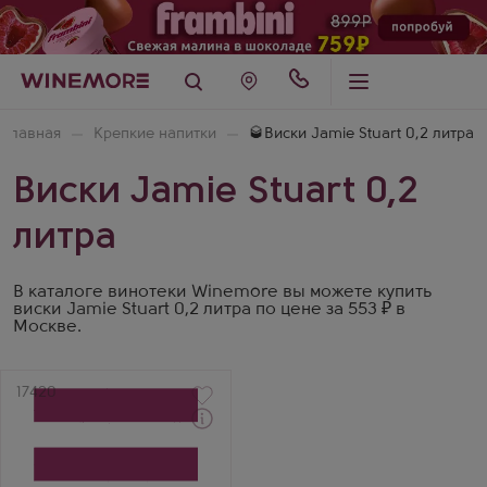
Главная
Крепкие напитки
🥃Виски Jamie Stuart 0,2 литра
Виски Jamie Stuart 0,2
литра
В каталоге винотеки Winemore вы можете купить
виски Jamie Stuart 0,2 литра по цене за 553 ₽ в
Москве.
Артикул
17420
Виски
Джейми Стюарт
Купажированный