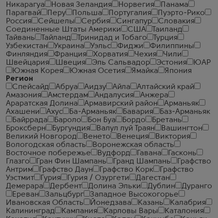
Никарагуа
Новая Зеландия
Норвегия
Панама
Парагвай
Перу
Польша
Португалия
Пуэрто-Рико
Россия
Сейшелы
Сербия
Сингапур
Словакия
Соединенные Штаты Америки
США
Таиланд
Тайвань
Тайланд
Тринидад и Тобаго
Турция
Узбекистан
Украина
Уэльс
Фиджи
Филиппины
Финляндия
Франция
Хорватия
Чехия
Чили
Швейцария
Швеция
Эль Сальвадор
Эстония
ЮАР
Южная Корея
Южная Осетия
Ямайка
Япония
Регион
Спейсайд
Абруа
Аидзу
Айла
Алтайский край
Амазония
Амстердам
Андалусия
Анжера
Араратская Долина
Армавирский район
Арманьяк
Ахашени
Ахус
Ба-Арманьяк
Бавария
Баз-Арманьяк
Байррада
Бароло
Бон Буа
Бордо
Бретань
Броксберн
Бургундия
Валул луй Траян
Вашингтон
Великий Новгород
Венето
Венеция
Виктория
Вологодская область
Воронежская область
Восточное побережье
Вудфорд
Гавана
Гасконь
Глазго
Гран Фин Шампань
Гранд Шампань
Графство
Антрим
Графство Даун
Графство Корк
Графство
Уэстмит
Гурия
Гурия / Озургети
Дагестан
Демерара
Дербент
Долина Эльки
Дублин
Дуранго
Ереван
Зальцбург
Западное Высокогорье
Ивановская Область
Йонедзава
Казань
Калабрия
Калининград
Кампания
Карловы Вары
Каталония