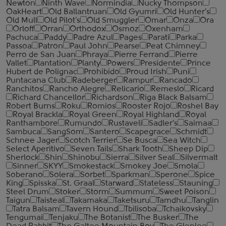
Newton
Ninth Wave
Normindia
Nucky Thompson
OakHeart
Old Ballantruan
Old Gyumri
Old Hunter's
Old Mull
Old Pilot's
Old Smuggler
Omar
Onza
Ora
Orloff
Orran
Orthodox
Osmoz
Oxenham
Pachuca
Paddy
Padre Azul
Pages
Parati
Parka
Passoa
Patron
Paul John
Pearse
Peat Chimney
Perro de San Juan
Phraya
Pierre Ferrand
Pierre
Vallet
Plantation
Planty
Powers
Presidente
Prince
Hubert de Polignac
Prohibido
Proud Irish
Puni
Puntacana Club
Radeberger
Rampur
Rancado
Ranchitos
Rancho Alegre
Relicario
Remeslo
Ricard
Richard Chancellor
Richardson
Riga Black Balsam
Robert Burns
Roku
Romios
Rooster Rojo
Roshel Bay
Royal Brackla
Royal Green
Royal Highland
Royal
Ranthambore
Rumundo
Rustaveli
Sadler's
Saimaa
Sambuca
SangSom
Santero
Scapegrace
Schmidt
Schnee Jager
Scotch Terrier
Se Busca
Sea Witch
Select Aperitivo
Seven Tails
Shark Tooth
Sheep Dip
Sherlock
Shin
Shinobu
Sierra
Silver Seal
Silvermalt
Sinner
SKYY
Smokestack
Smokey Joe
Smola
Soberano
Solera
Sorbet
Sparkman
Sperone
Spice
King
Spisska
St. Graal
Starward
Stateless
Stauning
Steel Drum
Stoker
Storm
Summum
Sweet Poison
Taigun
Taisteal
Takamaka
Taketsuru
Tamdhu
Tanglin
Tatra Balsam
Tavern Hound
Tbilisoba
Tchaikovsky
Tengumai
Tenjaku
The Botanist
The Busker
The