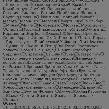
Кахетия
Кентукки
Киото
Кодру
Кокимбо
Коньяк
Копенгаген
Краснодарский край
Крым
Кэмпбелтаун
Ламбей
Ленинградская область
Лигурия
Лимпопо
Литрим
Ломбардия
Лондон
Лоуленд (Равнина)
Луизиана
Мадрид
Макуба
Малага
Мариинск
Марсель
Мартиника
Мельбурн
Милан
Мияги
Монферрато
Москва
Московская
Область
Мурсия
Нижегородская область
Ниигата
Нормандия
Норфолк
Оахака
Обнинск
Орегон
Остров Арран
Остров Скай
Пенедес
Пенза
Пермь
Пирассунунга
Прибрежный Хайленд
Пти Шампань
Пушкино
Пьемонт
Пэи д'Ож
Рига
Ростовская
область
Роэро
Сан-Паулу
Санкт-Петербург
Сардиния
Сидзуока
Сицилия
Скай
Ставрополь
Ставропольский край
Страна Басков
Таманский
полуостров
Ташкент
Теннесси
Тоскана
Треббьяно
ди Романья
Тревизо
Трентино-Альто Адидже
Тула
Турин
Ульяновск
Уссурийск
Уфа
Фин Буа
Фин
Шампань
Фриули
Фриули Грав
Фриули-Венеция-
Джулия
Хёго
Хайленд (Высокогорье)
Хайлэнд
Хайлэндс
Халиско
Ханой
Хего
Херес
Хоккайдо
Хонсю
Центральный Отаго
Цинандали
Шаранта
Эдинбург
Эмилия-Романья
Эхиме
Южная Каролина
Южная Осетия
Ямагата
Яманаси
Ярославская
Область
Объем
0.2
0.5
1
0.05
0.1
0.25
0.02
0.03
0.04
0.18