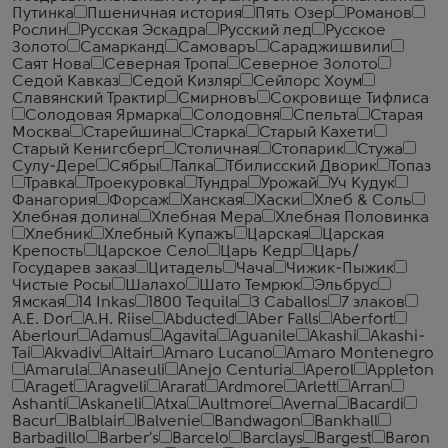
Путинка
Пшеничная история
Пять Озер
Романов
Рослин
Русская Эскадра
Русский лед
Русское
Золото
Самарканд
Самоваръ
Сараджишвили
Саят Нова
Северная Тропа
Северное Золото
Седой Кавказ
Седой Кизляр
Сейлорс Хоум
Славянский Трактир
Смирновъ
Сокровище Тифлиса
Солодовая Ярмарка
Солодовня
Спельта
Старая
Москва
Старейшина
Старка
Старый Кахети
Старый Кенигсберг
Столичная
Стопарик
Стужа
Сулу-Дере
Сябры
Талка
Тбилисский Дворик
Топаз
Травка
Троекуровка
Тундра
Урожай
Уч Кудук
Фанагория
Форсаж
Ханская
Хаски
Хлеб & Соль
Хлебная долина
Хлебная Мера
Хлебная Половинка
Хлебник
Хлебный Купажъ
Царская
Царская
Крепость
Царское Село
Царь Кедр
Царь/
Государев заказ
Цитадель
Чача
Чижик-Пыжик
Чистые Росы
Шалахо
Шато Темрюк
Эльбрус
Ямская
14 Inkas
1800 Tequila
3 Caballos
7 злаков
A.E. Dor
A.H. Riise
Abducted
Aber Falls
Aberfort
Aberlour
Adamus
Agavita
Aguanile
Akashi
Akashi-
Tai
Akvadiv
Altair
Amaro Lucano
Amaro Montenegro
Amarula
Anaseuli
Anejo Centuria
Aperol
Appleton
Araget
Aragveli
Ararat
Ardmore
Arlett
Arran
Ashanti
Askaneli
Atxa
Aultmore
Averna
Bacardi
Bacur
Balblair
Balvenie
Bandwagon
Bankhall
Barbadillo
Barber's
Barcelo
Barclays
Bargest
Baron