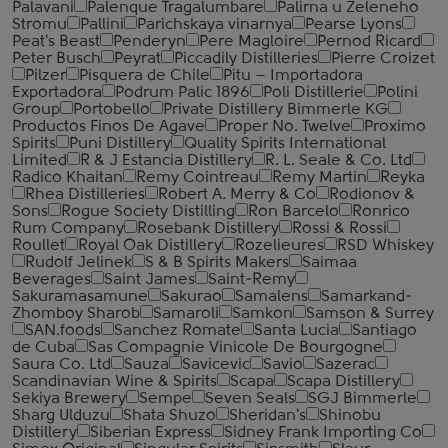
Palavani
Palenque Tragalumbare
Palirna u Zeleneho
Stromu
Pallini
Parichskaya vinarnya
Pearse Lyons
Peat's Beast
Penderyn
Pere Magloire
Pernod Ricard
Peter Busch
Peyrat
Piccadily Distilleries
Pierre Croizet
Pilzer
Pisquera de Chile
Pitu – Importadora
Exportadora
Podrum Palic 1896
Poli Distillerie
Polini
Group
Portobello
Private Distillery Bimmerle KG
Productos Finos De Agave
Proper No. Twelve
Proximo
Spirits
Puni Distillery
Quality Spirits International
Limited
R & J Estancia Distillery
R. L. Seale & Co. Ltd
Radico Khaitan
Remy Cointreau
Remy Martin
Reyka
Rhea Distilleries
Robert A. Merry & Co
Rodionov &
Sons
Rogue Society Distilling
Ron Barcelo
Ronrico
Rum Company
Rosebank Distillery
Rossi & Rossi
Roullet
Royal Oak Distillery
Rozelieures
RSD Whiskey
Rudolf Jelinek
S & B Spirits Makers
Saimaa
Beverages
Saint James
Saint-Remy
Sakuramasamune
Sakurao
Samalens
Samarkand-
Zhomboy Sharob
Samaroli
Samkon
Samson & Surrey
SAN.foods
Sanchez Romate
Santa Lucia
Santiago
de Cuba
Sas Compagnie Vinicole De Bourgogne
Saura Co. Ltd
Sauza
Savicevic
Savio
Sazerac
Scandinavian Wine & Spirits
Scapa
Scapa Distillery
Sekiya Brewery
Sempe
Seven Seals
SGJ Bimmerle
Sharg Ulduzu
Shata Shuzo
Sheridan's
Shinobu
Distillery
Siberian Express
Sidney Frank Importing Co