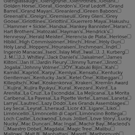
Glenglassaugh
Glengoyne
Glenrothes
Golani
Golden Horse
Goral
Gordon's
Graf Ledoff
Grand
Barrel
Grand Mayan
Greanlend
Green Baboon
Greenall's
Greign
Gremiseuli
Grey Glen
Grey
Goose
Griottines
Griottini
Guerrero Maya
Hakushu
Hammer + Sickle
Handsa
Hankey Bannister
Haran
Hart Brothers
Hatozaki
Hayman's
Hendrick's
Hennessy
Herald Meister
Herencia de Plata
Heriose
Hibiki
High Commissioner
Hinch
Hine
Holy Gun
Holy Land
Hoppers
Houraisen
Inchmoan
Indri
Ingenio Manacas
Iseo
Islay Mist
Iwai
J. J. Kurberg
J. M.
J.J. Whitley
Jack Daniel's
Jaisalmer
James
Kilton
Jan II
Jardin Fleury
Jimmy Turner
Jinro
Jogaila
Johnny Volmer
JOY
Kabuki Bijin
Kah
Kamiki
Kapriol
Karpy
Kemlya
Kensatu
Kentucky
Gentleman
Kentucky Jack
Ketel One
Kilbeggan
Killepitsch
Kiwi
Koskenkorva
Kraken
Kremlin Award
Kujira
Kujira Ryukyu
Kurai
Kvezani
Kvint
La
Arenita
La Cruz
La Escondida
La Mejicana
La Morita
Caribena
La Pavesa
La Pipette Verte
Lamas
Laneta
Larrys
Lautrec
Lazy Dodo
Les Grands Assemblages
Ley Seca
Leyrat
Lheraud
Licor 43
Ligare
Liko
Limoncello
Limoncello di Capri
Limoncino Bottega
Loch Castle
Lockwood
Louis Jolliet
Love Story
Lucky
Nucky
Mac Duncan
Mac Ingal
Machir Bay
Macleod's
Maestro Dobel
Magdala
Magic Tree
Malibu
Mallows
Malt B
Manhattan
Marett
Marlborough