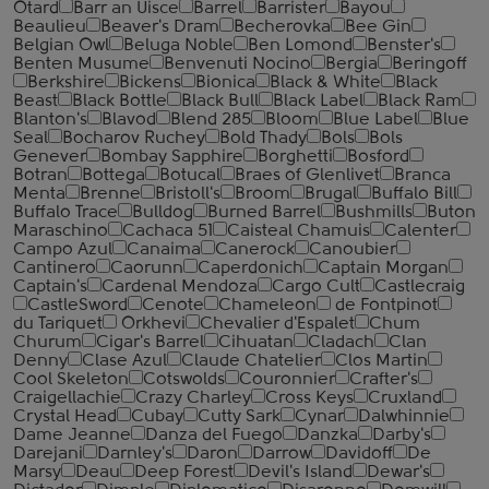
Otard
Barr an Uisce
Barrel
Barrister
Bayou
Beaulieu
Beaver's Dram
Becherovka
Bee Gin
Belgian Owl
Beluga Noble
Ben Lomond
Benster's
Benten Musume
Benvenuti Nocino
Bergia
Beringoff
Berkshire
Bickens
Bionica
Black & White
Black
Beast
Black Bottle
Black Bull
Black Label
Black Ram
Blanton's
Blavod
Blend 285
Bloom
Blue Label
Blue
Seal
Bocharov Ruchey
Bold Thady
Bols
Bols
Genever
Bombay Sapphire
Borghetti
Bosford
Botran
Bottega
Botucal
Braes of Glenlivet
Branca
Menta
Brenne
Bristoll's
Broom
Brugal
Buffalo Bill
Buffalo Trace
Bulldog
Burned Barrel
Bushmills
Buton
Maraschino
Cachaca 51
Caisteal Chamuis
Calenter
Campo Azul
Canaima
Canerock
Canoubier
Cantinero
Caorunn
Caperdonich
Captain Morgan
Captain's
Cardenal Mendoza
Cargo Cult
Castlecraig
CastleSword
Cenote
Chameleon
de Fontpinot
du Tariquet
Orkhevi
Chevalier d'Espalet
Chum
Churum
Cigar's Barrel
Cihuatan
Cladach
Clan
Denny
Clase Azul
Claude Chatelier
Clos Martin
Cool Skeleton
Cotswolds
Couronnier
Crafter's
Craigellachie
Crazy Charley
Cross Keys
Cruxland
Crystal Head
Cubay
Cutty Sark
Cynar
Dalwhinnie
Dame Jeanne
Danza del Fuego
Danzka
Darby's
Darejani
Darnley's
Daron
Darrow
Davidoff
De
Marsy
Deau
Deep Forest
Devil's Island
Dewar's