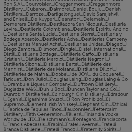
Ron S.A.
Courvoisier
Cragganmore
Cragganmore
Distillery
Cubaron
Dalmore
Daniel Bouju
Danish
Distillers
Darroze
Dartigalongue
David Sarajishvili
and Eniseli
De Kuyper
Deanston
Delamain
Demerara Distillers
Destiladora San Nicolas
Destilaria
Levira
Destileria Colombiana
Destileria Espiritu Andino
Destileria Santa Lucia
Destileria Sierra
Destileria y
Bodega Abasolo
Destilerias Acha
Destilerias Campeny
Destilerias Manuel Acha
Destilerias Unidas
Diageo
Diego Zamora
Dilmoor
Dingle
Distell International
Distil
Distilleria Bottega
Distilleria Caffo
Distilleria
Cristiani
Distilleria Marolo
Distilleria Negroni
Distilleria Sibona
Distillerie Berta
Distillerie des
Menhirs
Distillerie des Moisans
Distillerie Dillon
Distilleries de Matha
Dobbe
de JOY
du Coquerel
Tariquet
Don Julio
Douglas Laing
Douglas Laing & Co
Drambuie Liqueur Company
Dufftown Distillery
Dugladze W&S
Duh u Boci
Duncan Taylor and Co
Dunrobin Distilleries
Edinburgh Gin Distillery
Edradour
Egan's
Eigashima Shuzo
El Ron Prohibido
El
Supremo
Element Irish Whiskey
Elephant Gin
Ethical
Fabrica de Tequilas Finos
Fauconnier
Fettercairn
Distillery
Fifth Generation
Filliers
Finlandia Vodka
Worldwide LTD
Fleischmann's
Fontagard
Franciacorta
Francis Abecassis
Frapin
Fratelli Averna
Fratelli
Branca Distillerie
Fratelli ‎Francoli
Fraternity Spirits