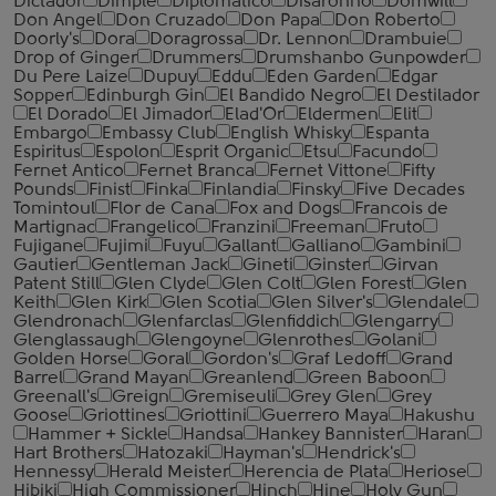
Dictador
Dimple
Diplomatico
Disaronno
Domwill
Don Angel
Don Cruzado
Don Papa
Don Roberto
Doorly's
Dora
Doragrossa
Dr. Lennon
Drambuie
Drop of Ginger
Drummers
Drumshanbo Gunpowder
Du Pere Laize
Dupuy
Eddu
Eden Garden
Edgar
Sopper
Edinburgh Gin
El Bandido Negro
El Destilador
El Dorado
El Jimador
Elad'Or
Eldermen
Elit
Embargo
Embassy Club
English Whisky
Espanta
Espiritus
Espolon
Esprit Organic
Etsu
Facundo
Fernet Antico
Fernet Branca
Fernet Vittone
Fifty
Pounds
Finist
Finka
Finlandia
Finsky
Five Decades
Tomintoul
Flor de Cana
Fox and Dogs
Francois de
Martignac
Frangelico
Franzini
Freeman
Fruto
Fujigane
Fujimi
Fuyu
Gallant
Galliano
Gambini
Gautier
Gentleman Jack
Gineti
Ginster
Girvan
Patent Still
Glen Clyde
Glen Colt
Glen Forest
Glen
Keith
Glen Kirk
Glen Scotia
Glen Silver's
Glendale
Glendronach
Glenfarclas
Glenfiddich
Glengarry
Glenglassaugh
Glengoyne
Glenrothes
Golani
Golden Horse
Goral
Gordon's
Graf Ledoff
Grand
Barrel
Grand Mayan
Greanlend
Green Baboon
Greenall's
Greign
Gremiseuli
Grey Glen
Grey
Goose
Griottines
Griottini
Guerrero Maya
Hakushu
Hammer + Sickle
Handsa
Hankey Bannister
Haran
Hart Brothers
Hatozaki
Hayman's
Hendrick's
Hennessy
Herald Meister
Herencia de Plata
Heriose
Hibiki
High Commissioner
Hinch
Hine
Holy Gun