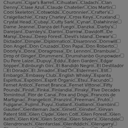
Churum
Cigar's Barrel
Cihuatan
Cladach
Clan
Denny
Clase Azul
Claude Chatelier
Clos Martin
Cool Skeleton
Cotswolds
Couronnier
Crafter's
Craigellachie
Crazy Charley
Cross Keys
Cruxland
Crystal Head
Cubay
Cutty Sark
Cynar
Dalwhinnie
Dame Jeanne
Danza del Fuego
Danzka
Darby's
Darejani
Darnley's
Daron
Darrow
Davidoff
De
Marsy
Deau
Deep Forest
Devil's Island
Dewar's
Dictador
Dimple
Diplomatico
Disaronno
Domwill
Don Angel
Don Cruzado
Don Papa
Don Roberto
Doorly's
Dora
Doragrossa
Dr. Lennon
Drambuie
Drop of Ginger
Drummers
Drumshanbo Gunpowder
Du Pere Laize
Dupuy
Eddu
Eden Garden
Edgar
Sopper
Edinburgh Gin
El Bandido Negro
El Destilador
El Dorado
El Jimador
Elad'Or
Eldermen
Elit
Embargo
Embassy Club
English Whisky
Espanta
Espiritus
Espolon
Esprit Organic
Etsu
Facundo
Fernet Antico
Fernet Branca
Fernet Vittone
Fifty
Pounds
Finist
Finka
Finlandia
Finsky
Five Decades
Tomintoul
Flor de Cana
Fox and Dogs
Francois de
Martignac
Frangelico
Franzini
Freeman
Fruto
Fujigane
Fujimi
Fuyu
Gallant
Galliano
Gambini
Gautier
Gentleman Jack
Gineti
Ginster
Girvan
Patent Still
Glen Clyde
Glen Colt
Glen Forest
Glen
Keith
Glen Kirk
Glen Scotia
Glen Silver's
Glendale
Glendronach
Glenfarclas
Glenfiddich
Glengarry