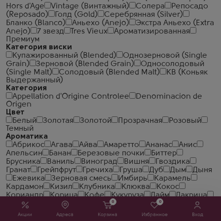
Hors d'Age
Vintage (Винтажный)
Солера
Репосадо
(Reposado)
Голд (Gold)
Серебрянная (Silver)
Бланко (Blanco)
Аньехо (Anejo)
Экстра Аньехо (Extra
Anejo)
7 звезд
Tres Vieux
Ароматизированная
Премиум
Категория виски
Купажированный (Blended)
Однозерновой (Single
Grain)
Зерновой (Blended Grain)
Односолодовый
(Single Malt)
Солодовый (Blended Malt)
КВ (Коньяк
Выдержанный)
Категория
Appellation d'Origine Controlee
Denominacion de
Origen
Цвет
Белый
Золотая
Золотой
Прозрачная
Розовый
Темный
Ароматика
Абрикос
Агава
Айва
Амаретто
Ананас
Анис
Апельсин
Банан
Березовые почки
Биттер
Брусника
Ваниль
Виноград
Вишня
Гвоздика
Гранат
Грейпфрут
Гречиха
Груша
Дуб
Дым
Дыня
Ежевика
Зерновая смесь
Имбирь
Карамель
Кардамон
Кизил
Клубника
Клюква
Кокос
Кориандр
Корица
Кофе
Кукуруза
Лайм
Лакрица
0
0
Лимончелло
Липовый цвет
Личи
Люкс
Малина
Мед
Миндаль
Минералы
Можжевельник
Акции
Адреса
Корзина
Избранное
Вход
Морошка
Мята
На траве
Овощи
Перец
Персик