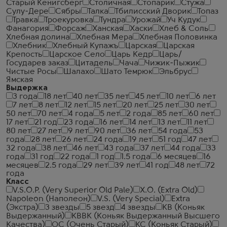
Старый Кенигсберг
Столичная
Стопарик
Стужа
Сулу-Дере
Сябры
Талка
Тбилисский Дворик
Топаз
Травка
Троекуровка
Тундра
Урожай
Уч Кудук
Фанагория
Форсаж
Ханская
Хаски
Хлеб & Соль
Хлебная долина
Хлебная Мера
Хлебная Половинка
Хлебник
Хлебный Купажъ
Царская
Царская
Крепость
Царское Село
Царь Кедр
Царь/
Государев заказ
Цитадель
Чача
Чижик-Пыжик
Чистые Росы
Шалахо
Шато Темрюк
Эльбрус
Ямская
Выдержка
3 года
18 лет
40 лет
35 лет
45 лет
10 лет
6 лет
7 лет
8 лет
12 лет
15 лет
20 лет
25 лет
30 лет
50 лет
70 лет
4 года
5 лет
2 года
85 лет
60 лет
17 лет
21 год
23 года
16 лет
14 лет
13 лет
11 лет
80 лет
27 лет
9 лет
90 лет
36 лет
54 года
53
года
28 лет
26 лет
24 года
19 лет
51 год
47 лет
32 года
38 лет
46 лет
43 года
37 лет
44 года
33
года
31 год
22 года
1 год
1.5 года
6 месяцев
16
месяцев
2.5 года
29 лет
39 лет
41 год
48 лет
72
года
Класс
V.S.O.P. (Very Superior Old Pale)
X.O. (Extra Old)
Napoleon (Наполеон)
V.S. (Very Special)
Extra
(Экстра)
3 звезды
5 звезд
4 звезды
КВ (Коньяк
Выдержанный)
КВВК (Коньяк Выдержанный Высшего
Качества)
ОС (Очень Старый)
КС (Коньяк Старый)