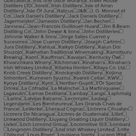
Quezalteca
Inis Tine Uisce Teoranta
Inver House
Distillers LTD
Ioreli
Irish Distillers
Isle of Arran
Distillery
Isle Of Jura
Italicus
J&B
J. G. Monnet et
Co
Jack Daniel's Distillery
Jack Daniels Distillery
Jagermeister
Jameson Distillery
Jan Becher
Janneau
Jean-Francois Guillouet-Huard
Jim B.Beam
Distilling Co
John Dewar & Sons
John Distilleries
Johnnie Walker & Sons
Jorge Salles Cuervo y
Sucesores
Jose Cuervo Distillery
Joseph Cartron
Jura Distillery
Kahlua
Kaikyo Distillery
Kaiun Doi
Shuzojo
Kakhetian Traditional Winemaking
Kamotsuru
Brewing
Kaori
Kauffman
Kavalan
Kentucky Owl
Khvanchkara Winery
Kilchoman
Kinahan's
Kinahan's
Irish Whiskey Limited
Kitaoka Honten
Kitaya Co. Ltd.
Knob Creek Distillery
Knockando Distillery
Kojima
Sohonten
Kumesen Syuzou
Kvareli Cellar
KWV
Kyoya Distillery
Kyro
L'Heritier-Guyot
l'Or Special
Drinks
La Cofradia
La Malinche
La Martiniquaise
Lagavulin
Lamas Destilaria
Lambay
Langs
Laphroaig
Larios
Latvijas Balzams
Lecompte
Ledaig
Legendario
Les Bienheureux
Les Grands Chais de
France
LeVecke
Lheraud Cognac
Licorera Cihuatan
Licorera De Nicaragua
Licores de Guatemala
Lillet
Linkwood Distillery
Liuyang Goalong Liquor Distillery
Liviko
Loch Lomond Group
Locomotive 103
Lombard
Longmorn Distillery
Lost Irish Whiskey Limited
Lotte
Chilsung
Louis Royer
Louisiana Spirits
Lucano 1894