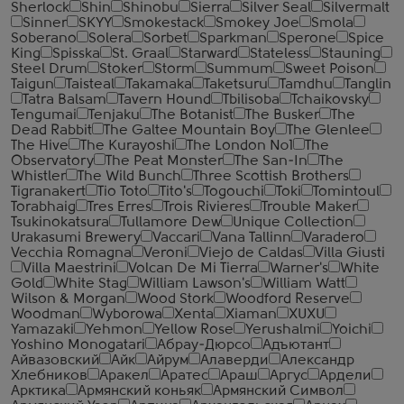
Sherlock
Shin
Shinobu
Sierra
Silver Seal
Silvermalt
Sinner
SKYY
Smokestack
Smokey Joe
Smola
Soberano
Solera
Sorbet
Sparkman
Sperone
Spice
King
Spisska
St. Graal
Starward
Stateless
Stauning
Steel Drum
Stoker
Storm
Summum
Sweet Poison
Taigun
Taisteal
Takamaka
Taketsuru
Tamdhu
Tanglin
Tatra Balsam
Tavern Hound
Tbilisoba
Tchaikovsky
Tengumai
Tenjaku
The Botanist
The Busker
The
Dead Rabbit
The Galtee Mountain Boy
The Glenlee
The Hive
The Kurayoshi
The London №1
The
Observatory
The Peat Monster
The San-In
The
Whistler
The Wild Bunch
Three Scottish Brothers
Tigranakert
Tio Toto
Tito's
Togouchi
Toki
Tomintoul
Torabhaig
Tres Erres
Trois Rivieres
Trouble Maker
Tsukinokatsura
Tullamore Dew
Unique Collection
Urakasumi Brewery
Vaccari
Vana Tallinn
Varadero
Vecchia Romagna
Veroni
Viejo de Caldas
Villa Giusti
Villa Maestrini
Volcan De Mi Tierra
Warner's
White
Gold
White Stag
William Lawson's
William Watt
Wilson & Morgan
Wood Stork
Woodford Reserve
Woodman
Wyborowa
Xenta
Xiaman
XUXU
Yamazaki
Yehmon
Yellow Rose
Yerushalmi
Yoichi
Yoshino Monogatari
Абрау-Дюрсо
Адъютант
Айвазовский
Айк
Айрум
Алаверди
Александр
Хлебников
Аракел
Аратес
Араш
Аргус
Ардели
Арктика
Армянский коньяк
Армянский Символ