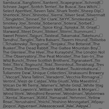
Sambuca
SangSom
Santero
Scapegrace
Schmidt
Schnee Jager
Scotch Terrier
Se Busca
Sea Witch
Select Aperitivo
Seven Tails
Shark Tooth
Sheep Dip
Sherlock
Shin
Shinobu
Sierra
Silver Seal
Silvermalt
Singleton
Sinner
Sir Clark
SKYY
Smokestack
Smokey Joe
Smola
Soberano
Solera
Sorbet
Sparkman
Sperone
Spice King
Spisska
St. Graal
Starward
Steel Drum
Stoker
Storm
Summum
Sweet Poison
Taigun
Taisteal
Takamaka
Taketsuru
Tamdhu
Tanglin
Tatra Balsam
Tavern Hound
Tbilisoba
Tchaikovsky
Tengumai
Tenjaku
The Botanist
The
Busker
The Dead Rabbit
The Galtee Mountain Boy
The Glenlee
The Hive
The Kurayoshi
The London №1
The Observatory
The Peat Monster
The San-In
The
Wild Bunch
Three Scottish Brothers
Tigranakert
Tio
Toto
Tito's
Togouchi
Toki
Tomintoul
Torabhaig
Tres
Erres
Trois Rivieres
Trouble Maker
Tsukinokatsura
Tullamore Dew
Unique Collection
Urakasumi Brewery
Vaccari
Vana Tallinn
Varadero
Vecchia Romagna
Veroni
Viejo de Caldas
Villa Giusti
Villa Maestrini
Volcan De Mi Tierra
Warner's
White Gold
White Stag
William Lawson's
William Watt
Wilson & Morgan
Wood Stork
Woodford Reserve
Woodman
Wyborowa
Xenta
Xiaman
XUXU
Yamazaki
Yehmon
Yellow
Rose
Yerushalmi
Yoichi
Yoshino Monogatari
Абрау-
Дюрсо
Адъютант
Айвазовский
Айк
Айрум