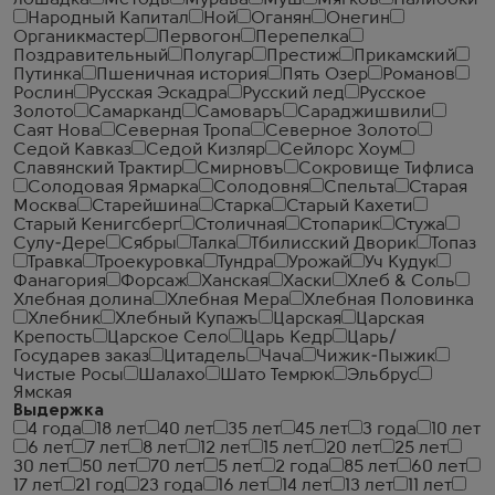
лошадка
Методъ
Мурава
Муш
Мягков
Налибоки
Народный Капитал
Ной
Оганян
Онегин
Органикмастер
Первогон
Перепелка
Поздравительный
Полугар
Престиж
Прикамский
Путинка
Пшеничная история
Пять Озер
Романов
Рослин
Русская Эскадра
Русский лед
Русское
Золото
Самарканд
Самоваръ
Сараджишвили
Саят Нова
Северная Тропа
Северное Золото
Седой Кавказ
Седой Кизляр
Сейлорс Хоум
Славянский Трактир
Смирновъ
Сокровище Тифлиса
Солодовая Ярмарка
Солодовня
Спельта
Старая
Москва
Старейшина
Старка
Старый Кахети
Старый Кенигсберг
Столичная
Стопарик
Стужа
Сулу-Дере
Сябры
Талка
Тбилисский Дворик
Топаз
Травка
Троекуровка
Тундра
Урожай
Уч Кудук
Фанагория
Форсаж
Ханская
Хаски
Хлеб & Соль
Хлебная долина
Хлебная Мера
Хлебная Половинка
Хлебник
Хлебный Купажъ
Царская
Царская
Крепость
Царское Село
Царь Кедр
Царь/
Государев заказ
Цитадель
Чача
Чижик-Пыжик
Чистые Росы
Шалахо
Шато Темрюк
Эльбрус
Ямская
Выдержка
4 года
18 лет
40 лет
35 лет
45 лет
3 года
10 лет
6 лет
7 лет
8 лет
12 лет
15 лет
20 лет
25 лет
30 лет
50 лет
70 лет
5 лет
2 года
85 лет
60 лет
17 лет
21 год
23 года
16 лет
14 лет
13 лет
11 лет