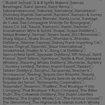
Rudolf Jelinek
S & B Spirits Makers
Saimaa
Beverages
Saint James
Saint-Remy
Sakuramasamune
Sakurao
Samalens
Samarkand-
Zhomboy Sharob
Samaroli
Samkon
Samson & Surrey
SAN.foods
Sanchez Romate
Santa Lucia
Santiago
de Cuba
Sas Compagnie Vinicole De Bourgogne
Saura Co. Ltd
Sauza
Savicevic
Savio
Sazerac
Scandinavian Wine & Spirits
Scapa
Scapa Distillery
Sekiya Brewery
Sempe
Seven Seals
SGJ Bimmerle
Sharg Ulduzu
Shata Shuzo
Sheridan's
Shinobu
Distillery
Siberian Express
Sidney Frank Importing Co
Simex Original
Sipsmith
Slaur International
Smokehead
Sodiko N. V.
Song Cai Distillery
Spencerfield Spirit
Speyside Distillery
SPI Group
Spirit
France
Spirit Tellers
Spiritique
Spirits & Plus
Starward
Whiskey
Stauning Whisky Distillery
Stumbras
Suntory
Suntory Limited
Tahitian Import Export
Talisker
Talisker Distillery
Tamdhu
Tanqueray
Teacher's
Tecnoazucar
Teeling
Tequila Don Roberto
Tequila
Embajador S.A. de C.V
Tequila Selecto de Amatitan
Tequilas del Senor
Terressentia Corporation
Tessendier
Tesseron
ThaiBev
That Boutique-Y Gin
Company
That Boutique-Y Rum Company
The Bitter
Truth
The Cotswolds Distillery
The Dublin Liberties
Distillery
The English Whisky Co.
The Famous Grouse
The Glenrothes
The Highlands & Islands Scotch Whisky