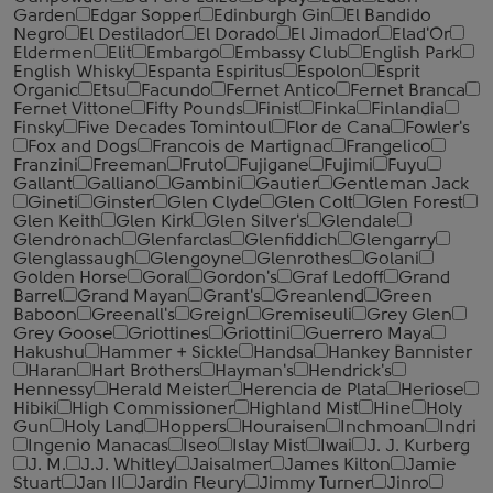
Garden
Edgar Sopper
Edinburgh Gin
El Bandido
Negro
El Destilador
El Dorado
El Jimador
Elad'Or
Eldermen
Elit
Embargo
Embassy Club
English Park
English Whisky
Espanta Espiritus
Espolon
Esprit
Organic
Etsu
Facundo
Fernet Antico
Fernet Branca
Fernet Vittone
Fifty Pounds
Finist
Finka
Finlandia
Finsky
Five Decades Tomintoul
Flor de Cana
Fowler's
Fox and Dogs
Francois de Martignac
Frangelico
Franzini
Freeman
Fruto
Fujigane
Fujimi
Fuyu
Gallant
Galliano
Gambini
Gautier
Gentleman Jack
Gineti
Ginster
Glen Clyde
Glen Colt
Glen Forest
Glen Keith
Glen Kirk
Glen Silver's
Glendale
Glendronach
Glenfarclas
Glenfiddich
Glengarry
Glenglassaugh
Glengoyne
Glenrothes
Golani
Golden Horse
Goral
Gordon's
Graf Ledoff
Grand
Barrel
Grand Mayan
Grant's
Greanlend
Green
Baboon
Greenall's
Greign
Gremiseuli
Grey Glen
Grey Goose
Griottines
Griottini
Guerrero Maya
Hakushu
Hammer + Sickle
Handsa
Hankey Bannister
Haran
Hart Brothers
Hayman's
Hendrick's
Hennessy
Herald Meister
Herencia de Plata
Heriose
Hibiki
High Commissioner
Highland Mist
Hine
Holy
Gun
Holy Land
Hoppers
Houraisen
Inchmoan
Indri
Ingenio Manacas
Iseo
Islay Mist
Iwai
J. J. Kurberg
J. M.
J.J. Whitley
Jaisalmer
James Kilton
Jamie
Stuart
Jan II
Jardin Fleury
Jimmy Turner
Jinro