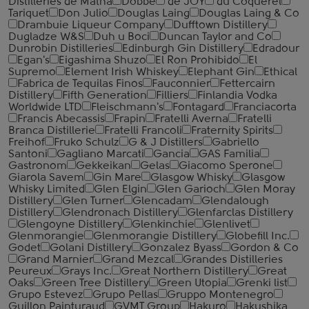
Distilleries de Matha
Dobbe
de JOY
du Coquerel
Tariquet
Don Julio
Douglas Laing
Douglas Laing & Co
Drambuie Liqueur Company
Dufftown Distillery
Dugladze W&S
Duh u Boci
Duncan Taylor and Co
Dunrobin Distilleries
Edinburgh Gin Distillery
Edradour
Egan's
Eigashima Shuzo
El Ron Prohibido
El
Supremo
Element Irish Whiskey
Elephant Gin
Ethical
Fabrica de Tequilas Finos
Fauconnier
Fettercairn
Distillery
Fifth Generation
Filliers
Finlandia Vodka
Worldwide LTD
Fleischmann's
Fontagard
Franciacorta
Francis Abecassis
Frapin
Fratelli Averna
Fratelli
Branca Distillerie
Fratelli ‎Francoli
Fraternity Spirits
Freihof
Fruko Schulz
G & J Distillers
Gabriello
Santoni
Gagliano Marcati
Gancia
GAS Familia
Gastronom
Gekkeikan
Gelas
Giacomo Sperone
Giarola Savem
Gin Mare
Glasgow Whisky
Glasgow
Whisky Limited
Glen Elgin
Glen Garioch
Glen Moray
Distillery
Glen Turner
Glencadam
Glendalough
Distillery
Glendronach Distillery
Glenfarclas Distillery
Glengoyne Distillery
Glenkinchie
Glenlivet
Glenmorangie
Glenmorangie Distillery
Globefill Inc.
Godet
Golani Distillery
Gonzalez Byass
Gordon & Co
Grand Marnier
Grand Mezcal
Grandes Distilleries
Peureux
Grays Inc.
Great Northern Distillery
Great
Oaks
Green Tree Distillery
Green Utopia
Grenki list
Grupo Estevez
Grupo Pellas
Gruppo Montenegro
Guillon Painturaud
GVMT Group
Hakuro
Hakushika