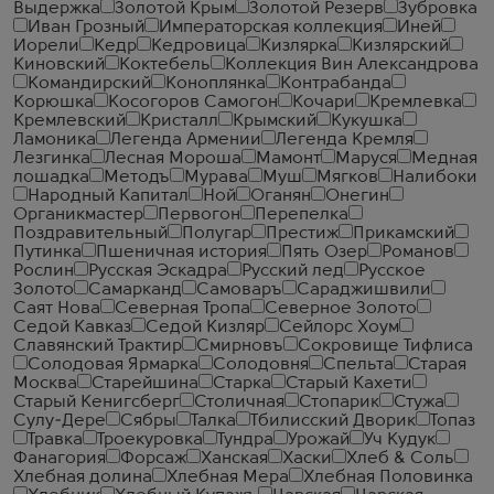
Выдержка
Золотой Крым
Золотой Резерв
Зубровка
Иван Грозный
Императорская коллекция
Иней
Иорели
Кедр
Кедровица
Кизлярка
Кизлярский
Киновский
Коктебель
Коллекция Вин Александрова
Командирский
Коноплянка
Контрабанда
Корюшка
Косогоров Самогон
Кочари
Кремлевка
Кремлевский
Кристалл
Крымский
Кукушка
Ламоника
Легенда Армении
Легенда Кремля
Лезгинка
Лесная Мороша
Мамонт
Маруся
Медная
лошадка
Методъ
Мурава
Муш
Мягков
Налибоки
Народный Капитал
Ной
Оганян
Онегин
Органикмастер
Первогон
Перепелка
Поздравительный
Полугар
Престиж
Прикамский
Путинка
Пшеничная история
Пять Озер
Романов
Рослин
Русская Эскадра
Русский лед
Русское
Золото
Самарканд
Самоваръ
Сараджишвили
Саят Нова
Северная Тропа
Северное Золото
Седой Кавказ
Седой Кизляр
Сейлорс Хоум
Славянский Трактир
Смирновъ
Сокровище Тифлиса
Солодовая Ярмарка
Солодовня
Спельта
Старая
Москва
Старейшина
Старка
Старый Кахети
Старый Кенигсберг
Столичная
Стопарик
Стужа
Сулу-Дере
Сябры
Талка
Тбилисский Дворик
Топаз
Травка
Троекуровка
Тундра
Урожай
Уч Кудук
Фанагория
Форсаж
Ханская
Хаски
Хлеб & Соль
Хлебная долина
Хлебная Мера
Хлебная Половинка