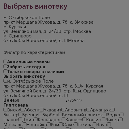
Выбрать винотеку
м. Октябрьское Поле
пр-кт Маршала Жукова, д. 78, к. 3
Москва
м. Курская
ул. Земляной Вал, д. 24/30, стр. 1
Москва
м. Одинцово
б-р Любы Новосёловой, д. 13
Москва
Фильтр по характеристикам
Акционные товары
Забрать сегодня
Только товары в наличии
Выбрать винотеку
м. Октябрьское Поле
пр-кт Маршала Жукова. д. 78. к. 3
м. Курская
ул. Земляной Вал. д. 24/30. стр. 1
м. Одинцово
б-р Любы Новосёловой. д. 13
Цена
Тип товара
Виски
Абсент
Аквавит
Аперитив
Арманьяк
Биттер
Бренди
Бурбон
Висковый напиток
Водка
Граппа
Джин
Кальвадос
Кашаса
Коньяк
Ликер
Мескаль
Настойка
Ром
Саке
Текила
Чача