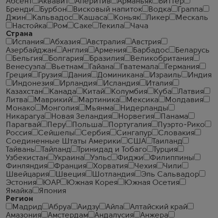
Абсент
Аквавит
Аперитив
Арманьяк
Биттер
Бренди
Бурбон
Висковый напиток
Водка
Граппа
Джин
Кальвадос
Кашаса
Коньяк
Ликер
Мескаль
Настойка
Ром
Саке
Текила
Чача
Страна
Испания
Абхазия
Австралия
Австрия
Азербайджан
Англия
Армения
Барбадос
Беларусь
Бельгия
Болгария
Бразилия
Великобритания
Венесуэла
Вьетнам
Гайана
Гватемала
Германия
Греция
Грузия
Дания
Доминикана
Израиль
Индия
Индонезия
Ирландия
Исландия
Италия
Казахстан
Канада
Китай
Колумбия
Куба
Латвия
Литва
Маврикий
Мартиника
Мексика
Молдавия
Монако
Монголия
Мьянма
Нидерланды
Никарагуа
Новая Зеландия
Норвегия
Панама
Парагвай
Перу
Польша
Португалия
Пуэрто-Рико
Россия
Сейшелы
Сербия
Сингапур
Словакия
Соединенные Штаты Америки
США
Таиланд
Тайвань
Тайланд
Тринидад и Тобаго
Турция
Узбекистан
Украина
Уэльс
Фиджи
Филиппины
Финляндия
Франция
Хорватия
Чехия
Чили
Швейцария
Швеция
Шотландия
Эль Сальвадор
Эстония
ЮАР
Южная Корея
Южная Осетия
Ямайка
Япония
Регион
Мадрид
Абруа
Аидзу
Айла
Алтайский край
Амазония
Амстердам
Андалусия
Анжера