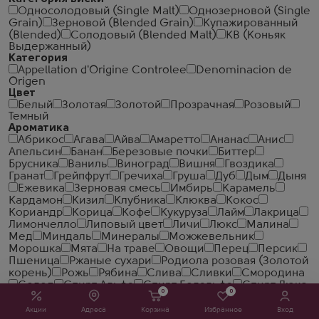
Односолодовый (Single Malt)
Однозерновой (Single
Grain)
Зерновой (Blended Grain)
Купажированный
(Blended)
Солодовый (Blended Malt)
КВ (Коньяк
Выдержанный)
Категория
Appellation d'Origine Controlee
Denominacion de
Origen
Цвет
Белый
Золотая
Золотой
Прозрачная
Розовый
Темный
Ароматика
Абрикос
Агава
Айва
Амаретто
Ананас
Анис
Апельсин
Банан
Березовые почки
Биттер
Брусника
Ваниль
Виноград
Вишня
Гвоздика
Гранат
Грейпфрут
Гречиха
Груша
Дуб
Дым
Дыня
Ежевика
Зерновая смесь
Имбирь
Карамель
Кардамон
Кизил
Клубника
Клюква
Кокос
Кориандр
Корица
Кофе
Кукуруза
Лайм
Лакрица
Лимончелло
Липовый цвет
Личи
Люкс
Малина
Мед
Миндаль
Минералы
Можжевельник
Морошка
Мята
На траве
Овощи
Перец
Персик
Пшеница
Ржаные сухари
Родиола розовая (Золотой
корень)
Рожь
Рябина
Слива
Сливки
Смородина
Солод
Спирт Альфа
Спирт Белальфа
Спирт Люкс
0
0
Тмин
Травы
Тутовник
Фруктовый
Фундук
Хмель
Хрен
Хурма
Цветки бузины
Цветы
Чай
Чеcнок
Акции
Адреса
Корзина
Избранное
Вход