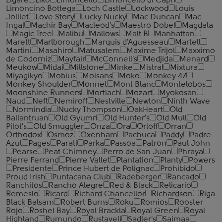
Ligare
Liko
Limoncello
Limoncello di Capri
Limoncino Bottega
Loch Castle
Lockwood
Louis
Jolliet
Love Story
Lucky Nucky
Mac Duncan
Mac
Ingal
Machir Bay
Macleod's
Maestro Dobel
Magdala
Magic Tree
Malibu
Mallows
Malt B
Manhattan
Marett
Marlborough
Marquis d'Aguesseau
Martell
Martini
Masahiro
Matusalem
Maxime Trijol
Maxximo
de Codorniz
Mayfair
McConnell's
Medjida
Menard
Meukow
Midai
Millstone
Minke
Mistral
Mixtura
Miyagikyo
Mobius
Moisans
Moko
Monkey 47
Monkey Shoulder
Monnet
Mont Blanc
Montelobos
Moonshine Runners
Mortlach
Mozart
Myokosan
Naud
Neft
Nemiroff
Nestville
Newton
Ninth Wave
Normindia
Nucky Thompson
OakHeart
Old
Ballantruan
Old Gyumri
Old Hunter's
Old Mull
Old
Pilot's
Old Smuggler
Onza
Ora
Orloff
Orran
Orthodox
Osmoz
Oxenham
Pachuca
Paddy
Padre
Azul
Pages
Parati
Parka
Passoa
Patron
Paul John
Pearse
Peat Chimney
Perro de San Juan
Phraya
Pierre Ferrand
Pierre Vallet
Plantation
Planty
Powers
Presidente
Prince Hubert de Polignac
Prohibido
Proud Irish
Puntacana Club
Radeberger
Rancado
Ranchitos
Rancho Alegre
Red & Black
Relicario
Remeslo
Ricard
Richard Chancellor
Richardson
Riga
Black Balsam
Robert Burns
Roku
Romios
Rooster
Rojo
Roshel Bay
Royal Brackla
Royal Green
Royal
Highland
Rumundo
Rustaveli
Sadler's
Saimaa