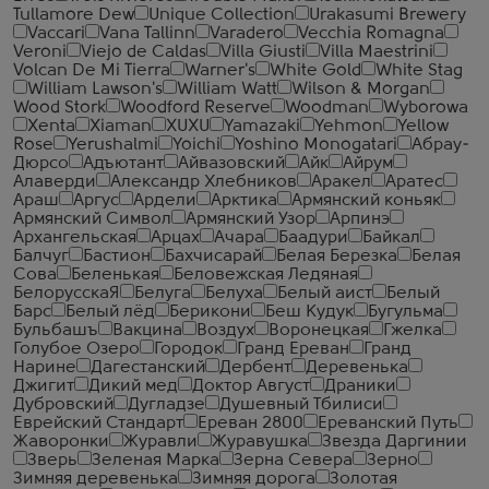
Tullamore Dew
Unique Collection
Urakasumi Brewery
Vaccari
Vana Tallinn
Varadero
Vecchia Romagna
Veroni
Viejo de Caldas
Villa Giusti
Villa Maestrini
Volcan De Mi Tierra
Warner's
White Gold
White Stag
William Lawson's
William Watt
Wilson & Morgan
Wood Stork
Woodford Reserve
Woodman
Wyborowa
Xenta
Xiaman
XUXU
Yamazaki
Yehmon
Yellow
Rose
Yerushalmi
Yoichi
Yoshino Monogatari
Абрау-
Дюрсо
Адъютант
Айвазовский
Айк
Айрум
Алаверди
Александр Хлебников
Аракел
Аратес
Араш
Аргус
Ардели
Арктика
Армянский коньяк
Армянский Символ
Армянский Узор
Арпинэ
Архангельская
Арцах
Ачара
Баадури
Байкал
Балчуг
Бастион
Бахчисарай
Белая Березка
Белая
Сова
Беленькая
Беловежская Ледяная
БелорусскаЯ
Белуга
Белуха
Белый аист
Белый
Барс
Белый лёд
Берикони
Беш Кудук
Бугульма
Бульбашъ
Вакцина
Воздух
Воронецкая
Гжелка
Голубое Озеро
Городок
Гранд Ереван
Гранд
Нарине
Дагестанский
Дербент
Деревенька
Джигит
Дикий мед
Доктор Август
Драники
Дубровский
Дугладзе
Душевный Тбилиси
Еврейский Стандарт
Ереван 2800
Ереванский Путь
Жаворонки
Журавли
Журавушка
Звезда Даргинии
Зверь
Зеленая Марка
Зерна Севера
Зерно
Зимняя деревенька
Зимняя дорога
Золотая