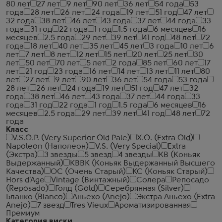
80 лет
27 лет
9 лет
90 лет
36 лет
54 года
53
года
28 лет
26 лет
24 года
19 лет
51 год
47 лет
32 года
38 лет
46 лет
43 года
37 лет
44 года
33
года
31 год
22 года
1 год
1.5 года
6 месяцев
16
месяцев
2.5 года
29 лет
39 лет
41 год
48 лет
72
года
18 лет
40 лет
35 лет
45 лет
3 года
10 лет
6
лет
7 лет
8 лет
12 лет
15 лет
20 лет
25 лет
30
лет
50 лет
70 лет
5 лет
2 года
85 лет
60 лет
17
лет
21 год
23 года
16 лет
14 лет
13 лет
11 лет
80
лет
27 лет
9 лет
90 лет
36 лет
54 года
53 года
28 лет
26 лет
24 года
19 лет
51 год
47 лет
32
года
38 лет
46 лет
43 года
37 лет
44 года
33
года
31 год
22 года
1 год
1.5 года
6 месяцев
16
месяцев
2.5 года
29 лет
39 лет
41 год
48 лет
72
года
Класс
V.S.O.P. (Very Superior Old Pale)
X.O. (Extra Old)
Napoleon (Наполеон)
V.S. (Very Special)
Extra
(Экстра)
3 звезды
5 звезд
4 звезды
КВ (Коньяк
Выдержанный)
КВВК (Коньяк Выдержанный Высшего
Качества)
ОС (Очень Старый)
КС (Коньяк Старый)
Hors d'Age
Vintage (Винтажный)
Солера
Репосадо
(Reposado)
Голд (Gold)
Серебрянная (Silver)
Бланко (Blanco)
Аньехо (Anejo)
Экстра Аньехо (Extra
Anejo)
7 звезд
Tres Vieux
Ароматизированная
Премиум
Категория виски