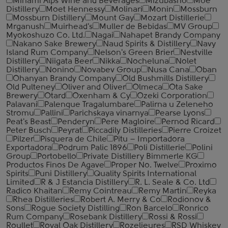
Minami Alps Wine and Beverages
Mizubasho
Moe
Distillery
Moet Hennessy
Molinari
Monin
Mossburn
Mossburn Distillery
Mount Gay
Mozart Distillerie
Mrganush
Muirhead's
Muller de Bebidas
MV Group
Myokoshuzo Co. Ltd.
Nagai
Nahapet Brandy Company
Nakano Sake Brewery
Naud Spirits & Distillery
Navy
Island Rum Company
Nelson's Green Brier
Nestville
Distillery
Niigata Beer
Nikka
Nocheluna
Nolet
Distillery
Nonino
Novabev Group
Nusa Cana
Oban
Ohanyan Brandy Company
Old Bushmills Distillery
Old Pulteney
Oliver and Oliver
Olmeca
Ota Sake
Brewery
Otard
Oxenham & Cy
Ozeki Corporation
Palavani
Palenque Tragalumbare
Palirna u Zeleneho
Stromu
Pallini
Parichskaya vinarnya
Pearse Lyons
Peat's Beast
Penderyn
Pere Magloire
Pernod Ricard
Peter Busch
Peyrat
Piccadily Distilleries
Pierre Croizet
Pilzer
Pisquera de Chile
Pitu – Importadora
Exportadora
Podrum Palic 1896
Poli Distillerie
Polini
Group
Portobello
Private Distillery Bimmerle KG
Productos Finos De Agave
Proper No. Twelve
Proximo
Spirits
Puni Distillery
Quality Spirits International
Limited
R & J Estancia Distillery
R. L. Seale & Co. Ltd
Radico Khaitan
Remy Cointreau
Remy Martin
Reyka
Rhea Distilleries
Robert A. Merry & Co
Rodionov &
Sons
Rogue Society Distilling
Ron Barcelo
Ronrico
Rum Company
Rosebank Distillery
Rossi & Rossi
Roullet
Royal Oak Distillery
Rozelieures
RSD Whiskey