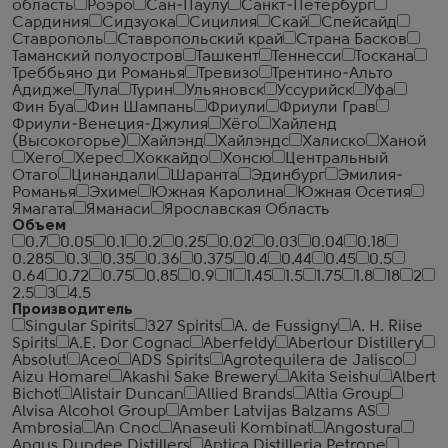
область
Роэро
Сан-Паулу
Санкт-Петербург
Сардиния
Сидзуока
Сицилия
Скай
Спейсайд
Ставрополь
Ставропольский край
Страна Басков
Таманский полуостров
Ташкент
Теннесси
Тоскана
Треббьяно ди Романья
Тревизо
Трентино-Альто
Адидже
Тула
Турин
Ульяновск
Уссурийск
Уфа
Фин Буа
Фин Шампань
Фриули
Фриули Грав
Фриули-Венеция-Джулия
Хёго
Хайленд
(Высокогорье)
Хайлэнд
Хайлэндс
Халиско
Ханой
Хего
Херес
Хоккайдо
Хонсю
Центральный
Отаго
Цинандали
Шаранта
Эдинбург
Эмилия-
Романья
Эхиме
Южная Каролина
Южная Осетия
Ямагата
Яманаси
Ярославская Область
Объем
0.7
0.05
0.1
0.2
0.25
0.02
0.03
0.04
0.18
0.285
0.3
0.35
0.36
0.375
0.4
0.44
0.45
0.5
0.64
0.72
0.75
0.85
0.9
1
1.45
1.5
1.75
1.8
18
2
2.5
3
4.5
Производитель
Singular Spirits
327 Spirits
A. de Fussigny
A. H. Riise
Spirits
A.E. Dor Cognac
Aberfeldy
Aberlour Distillery
Absolut
Aceo
ADS Spirits
Agrotequilera de Jalisco
Aizu Homare
Akashi Sake Brewery
Akita Seishu
Albert
Bichot
Alistair Duncan
Allied Brands
Altia Group
Alvisa Alcohol Group
Amber Latvijas Balzams AS
Ambrosia
An Cnoc
Anaseuli Kombinat
Angostura
Angus Dundee Distillers
Antica Distilleria Petrone