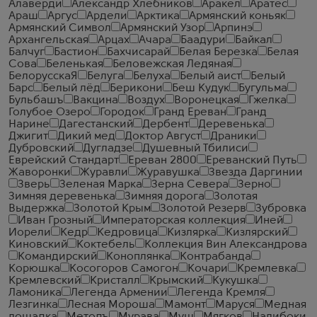
Алаверди
Александр Хлебников
Аракел
Аратес
Араш
Аргус
Ардели
Арктика
Армянский коньяк
Армянский Символ
Армянский Узор
Арпинэ
Архангельская
Арцах
Ачара
Баадури
Байкал
Балчуг
Бастион
Бахчисарай
Белая Березка
Белая
Сова
Беленькая
Беловежская Ледяная
БелорусскаЯ
Белуга
Белуха
Белый аист
Белый
Барс
Белый лёд
Берикони
Беш Кудук
Бугульма
Бульбашъ
Вакцина
Воздух
Воронецкая
Гжелка
Голубое Озеро
Городок
Гранд Ереван
Гранд
Нарине
Дагестанский
Дербент
Деревенька
Джигит
Дикий мед
Доктор Август
Драники
Дубровский
Дугладзе
Душевный Тбилиси
Еврейский Стандарт
Ереван 2800
Ереванский Путь
Жаворонки
Журавли
Журавушка
Звезда Даргинии
Зверь
Зеленая Марка
Зерна Севера
Зерно
Зимняя деревенька
Зимняя дорога
Золотая
Выдержка
Золотой Крым
Золотой Резерв
Зубровка
Иван Грозный
Императорская коллекция
Иней
Иорели
Кедр
Кедровица
Кизлярка
Кизлярский
Киновский
Коктебель
Коллекция Вин Александрова
Командирский
Коноплянка
Контрабанда
Корюшка
Косогоров Самогон
Кочари
Кремлевка
Кремлевский
Кристалл
Крымский
Кукушка
Ламоника
Легенда Армении
Легенда Кремля
Лезгинка
Лесная Мороша
Мамонт
Маруся
Медная