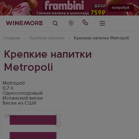
Главная
Крепкие напитки
Крепкие напитки Metropoli
Крепкие напитки
Metropoli
Metropoli
0,7 л
Односолодовый
Испанский виски
Виски из США
Артикул
27664
Виски
Метрополи Ибериан