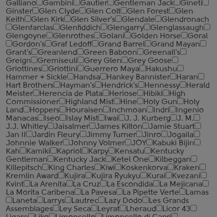
Galliano
Gambini
Gautier
Gentleman Jack
Gineti
Ginster
Glen Clyde
Glen Colt
Glen Forest
Glen
Keith
Glen Kirk
Glen Silver's
Glendale
Glendronach
Glenfarclas
Glenfiddich
Glengarry
Glenglassaugh
Glengoyne
Glenrothes
Golani
Golden Horse
Goral
Gordon's
Graf Ledoff
Grand Barrel
Grand Mayan
Grant's
Greanlend
Green Baboon
Greenall's
Greign
Gremiseuli
Grey Glen
Grey Goose
Griottines
Griottini
Guerrero Maya
Hakushu
Hammer + Sickle
Handsa
Hankey Bannister
Haran
Hart Brothers
Hayman's
Hendrick's
Hennessy
Herald
Meister
Herencia de Plata
Heriose
Hibiki
High
Commissioner
Highland Mist
Hine
Holy Gun
Holy
Land
Hoppers
Houraisen
Inchmoan
Indri
Ingenio
Manacas
Iseo
Islay Mist
Iwai
J. J. Kurberg
J. M.
J.J. Whitley
Jaisalmer
James Kilton
Jamie Stuart
Jan II
Jardin Fleury
Jimmy Turner
Jinro
Jogaila
Johnnie Walker
Johnny Volmer
JOY
Kabuki Bijin
Kah
Kamiki
Kapriol
Karpy
Kensatu
Kentucky
Gentleman
Kentucky Jack
Ketel One
Kilbeggan
Killepitsch
King Charles
Kiwi
Koskenkorva
Kraken
Kremlin Award
Kujira
Kujira Ryukyu
Kurai
Kvezani
Kvint
La Arenita
La Cruz
La Escondida
La Mejicana
La Morita Caribena
La Pavesa
La Pipette Verte
Lamas
Laneta
Larrys
Lautrec
Lazy Dodo
Les Grands
Assemblages
Ley Seca
Leyrat
Lheraud
Licor 43