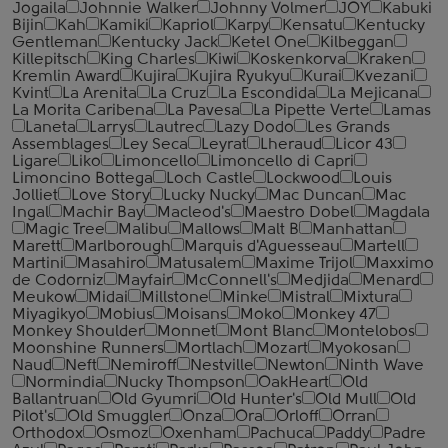
Jogaila
Johnnie Walker
Johnny Volmer
JOY
Kabuki
Bijin
Kah
Kamiki
Kapriol
Karpy
Kensatu
Kentucky
Gentleman
Kentucky Jack
Ketel One
Kilbeggan
Killepitsch
King Charles
Kiwi
Koskenkorva
Kraken
Kremlin Award
Kujira
Kujira Ryukyu
Kurai
Kvezani
Kvint
La Arenita
La Cruz
La Escondida
La Mejicana
La Morita Caribena
La Pavesa
La Pipette Verte
Lamas
Laneta
Larrys
Lautrec
Lazy Dodo
Les Grands
Assemblages
Ley Seca
Leyrat
Lheraud
Licor 43
Ligare
Liko
Limoncello
Limoncello di Capri
Limoncino Bottega
Loch Castle
Lockwood
Louis
Jolliet
Love Story
Lucky Nucky
Mac Duncan
Mac
Ingal
Machir Bay
Macleod's
Maestro Dobel
Magdala
Magic Tree
Malibu
Mallows
Malt B
Manhattan
Marett
Marlborough
Marquis d'Aguesseau
Martell
Martini
Masahiro
Matusalem
Maxime Trijol
Maxximo
de Codorniz
Mayfair
McConnell's
Medjida
Menard
Meukow
Midai
Millstone
Minke
Mistral
Mixtura
Miyagikyo
Mobius
Moisans
Moko
Monkey 47
Monkey Shoulder
Monnet
Mont Blanc
Montelobos
Moonshine Runners
Mortlach
Mozart
Myokosan
Naud
Neft
Nemiroff
Nestville
Newton
Ninth Wave
Normindia
Nucky Thompson
OakHeart
Old
Ballantruan
Old Gyumri
Old Hunter's
Old Mull
Old
Pilot's
Old Smuggler
Onza
Ora
Orloff
Orran
Orthodox
Osmoz
Oxenham
Pachuca
Paddy
Padre