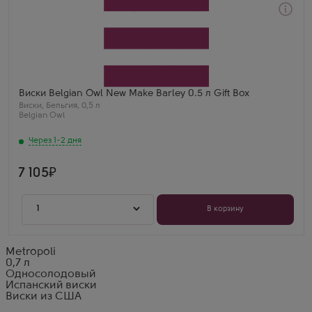
Через 1-2 дня
Виски
Бельджиан Оул Нью Мейк Барли в подарочной коробке
Производитель
The Owl Distillery
Бренд
Belgian Owl
Выдержка
Виски Belgian Owl New Make Barley 0.5 л Gift Box
3 года
Виски
,
Бельгия
,
0,5 л
Belgian Owl
Через 1-2 дня
7 105
1
В корзину
Metropoli
0,7 л
Односолодовый
Испанский виски
Виски из США