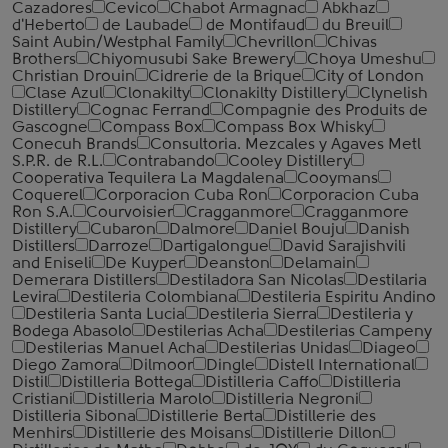
Cazadores
Cevico
Chabot Armagnac
Abkhaz
d'Heberto
de Laubade
de Montifaud
du Breuil
Saint Aubin/Westphal Family
Chevrillon
Chivas
Brothers
Chiyomusubi Sake Brewery
Choya Umeshu
Christian Drouin
Cidrerie de la Brique
City of London
Clase Azul
Clonakilty
Clonakilty Distillery
Clynelish
Distillery
Cognac Ferrand
Compagnie des Produits de
Gascogne
Compass Box
Compass Box Whisky
Conecuh Brands
Consultoria. Mezcales y Agaves Metl
S.P.R. de R.L.
Contrabando
Cooley Distillery
Cooperativa Tequilera La Magdalena
Cooymans
Coquerel
Corporacion Cuba Ron
Corporacion Cuba
Ron S.A.
Courvoisier
Cragganmore
Cragganmore
Distillery
Cubaron
Dalmore
Daniel Bouju
Danish
Distillers
Darroze
Dartigalongue
David Sarajishvili
and Eniseli
De Kuyper
Deanston
Delamain
Demerara Distillers
Destiladora San Nicolas
Destilaria
Levira
Destileria Colombiana
Destileria Espiritu Andino
Destileria Santa Lucia
Destileria Sierra
Destileria y
Bodega Abasolo
Destilerias Acha
Destilerias Campeny
Destilerias Manuel Acha
Destilerias Unidas
Diageo
Diego Zamora
Dilmoor
Dingle
Distell International
Distil
Distilleria Bottega
Distilleria Caffo
Distilleria
Cristiani
Distilleria Marolo
Distilleria Negroni
Distilleria Sibona
Distillerie Berta
Distillerie des
Menhirs
Distillerie des Moisans
Distillerie Dillon