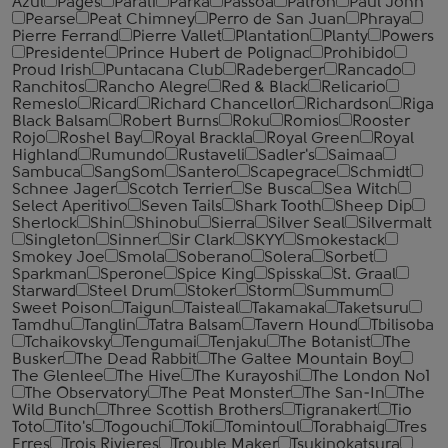
Azul
Pages
Parati
Parka
Passoa
Patron
Paul John
Pearse
Peat Chimney
Perro de San Juan
Phraya
Pierre Ferrand
Pierre Vallet
Plantation
Planty
Powers
Presidente
Prince Hubert de Polignac
Prohibido
Proud Irish
Puntacana Club
Radeberger
Rancado
Ranchitos
Rancho Alegre
Red & Black
Relicario
Remeslo
Ricard
Richard Chancellor
Richardson
Riga
Black Balsam
Robert Burns
Roku
Romios
Rooster
Rojo
Roshel Bay
Royal Brackla
Royal Green
Royal
Highland
Rumundo
Rustaveli
Sadler's
Saimaa
Sambuca
SangSom
Santero
Scapegrace
Schmidt
Schnee Jager
Scotch Terrier
Se Busca
Sea Witch
Select Aperitivo
Seven Tails
Shark Tooth
Sheep Dip
Sherlock
Shin
Shinobu
Sierra
Silver Seal
Silvermalt
Singleton
Sinner
Sir Clark
SKYY
Smokestack
Smokey Joe
Smola
Soberano
Solera
Sorbet
Sparkman
Sperone
Spice King
Spisska
St. Graal
Starward
Steel Drum
Stoker
Storm
Summum
Sweet Poison
Taigun
Taisteal
Takamaka
Taketsuru
Tamdhu
Tanglin
Tatra Balsam
Tavern Hound
Tbilisoba
Tchaikovsky
Tengumai
Tenjaku
The Botanist
The
Busker
The Dead Rabbit
The Galtee Mountain Boy
The Glenlee
The Hive
The Kurayoshi
The London №1
The Observatory
The Peat Monster
The San-In
The
Wild Bunch
Three Scottish Brothers
Tigranakert
Tio
Toto
Tito's
Togouchi
Toki
Tomintoul
Torabhaig
Tres
Erres
Trois Rivieres
Trouble Maker
Tsukinokatsura