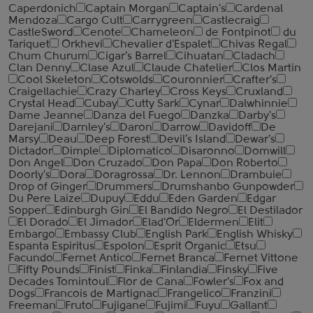
Caperdonich
Captain Morgan
Captain's
Cardenal
Mendoza
Cargo Cult
Carrygreen
Castlecraig
CastleSword
Cenote
Chameleon
de Fontpinot
du
Tariquet
Orkhevi
Chevalier d'Espalet
Chivas Regal
Chum Churum
Cigar's Barrel
Cihuatan
Cladach
Clan Denny
Clase Azul
Claude Chatelier
Clos Martin
Cool Skeleton
Cotswolds
Couronnier
Crafter's
Craigellachie
Crazy Charley
Cross Keys
Cruxland
Crystal Head
Cubay
Cutty Sark
Cynar
Dalwhinnie
Dame Jeanne
Danza del Fuego
Danzka
Darby's
Darejani
Darnley's
Daron
Darrow
Davidoff
De
Marsy
Deau
Deep Forest
Devil's Island
Dewar's
Dictador
Dimple
Diplomatico
Disaronno
Domwill
Don Angel
Don Cruzado
Don Papa
Don Roberto
Doorly's
Dora
Doragrossa
Dr. Lennon
Drambuie
Drop of Ginger
Drummers
Drumshanbo Gunpowder
Du Pere Laize
Dupuy
Eddu
Eden Garden
Edgar
Sopper
Edinburgh Gin
El Bandido Negro
El Destilador
El Dorado
El Jimador
Elad'Or
Eldermen
Elit
Embargo
Embassy Club
English Park
English Whisky
Espanta Espiritus
Espolon
Esprit Organic
Etsu
Facundo
Fernet Antico
Fernet Branca
Fernet Vittone
Fifty Pounds
Finist
Finka
Finlandia
Finsky
Five
Decades Tomintoul
Flor de Cana
Fowler's
Fox and
Dogs
Francois de Martignac
Frangelico
Franzini
Freeman
Fruto
Fujigane
Fujimi
Fuyu
Gallant