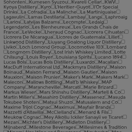
Sohonten
Kumesen Syuzou
Kvareli Cellar
KWV
Kyoya Distillery
Kyro
L'Heritier-Guyot
l'Or Special
Drinks
La Cofradia
La Malinche
La Martiniquaise
Lagavulin
Lamas Destilaria
Lambay
Langs
Laphroaig
Larios
Latvijas Balzams
Lecompte
Ledaig
Legendario
Les Bienheureux
Les Grands Chais de
France
LeVecke
Lheraud Cognac
Licorera Cihuatan
Licorera De Nicaragua
Licores de Guatemala
Lillet
Linkwood Distillery
Liuyang Goalong Liquor Distillery
Liviko
Loch Lomond Group
Locomotive 103
Lombard
Longmorn Distillery
Lost Irish Whiskey Limited
Lotte
Chilsung
Louis Royer
Louisiana Spirits
Lucano 1894
Lucas Bols
Lucas Bols Distillery
Luxardo
Macallan
MacDuff International Ltd
Mackmyra Distillery
Maison
Boinaud
Maison Ferrand
Maison Gautier
Maison
Mauxion
Maison Prunier
Maker's Mark
Makers Mark
Malecon
Mallows Bottling
Malt'b Whiskey
MAP
Company
Marancheville
Marcati
Marie Brizard
Markus Wieser
Mars Shinshu Distillery
Martell & Co
Martin Miller's
Masahiro Distillery
Massenez
Masuda
Tokubee Shoten
Matsui Shuzo
Matusalem and Co
Maxime Trijol Cognac
Maximus
Mayfair Brands
Mazzetti d'Altavilla
McClelland's
Menard & Fils
Meukow Cognac
Mey Alkollu Ickiler Sanayii ve Ticaret
Mezan
Michter's Distillery
Midleton Distillery
Mijnaberd
Milestone Beverages
Millesimes & Tradition