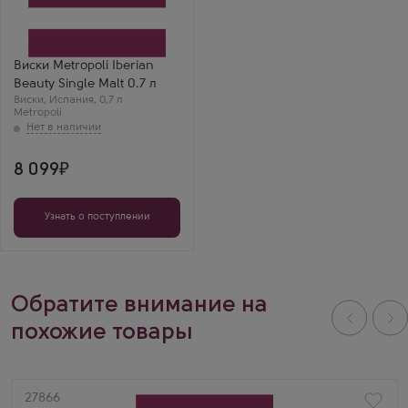
Бьюти в подарочной
коробке
Производитель
Singular Spirits
Бренд
Виски Metropoli Iberian
Metropoli
Beauty Single Malt 0.7 л
Регион
Виски
Мадрид
,
Испания
,
0,7 л
Metropoli
Выдержка
4 года
8 099
Узнать о поступлении
Обратите внимание на
похожие товары
Артикул
27866