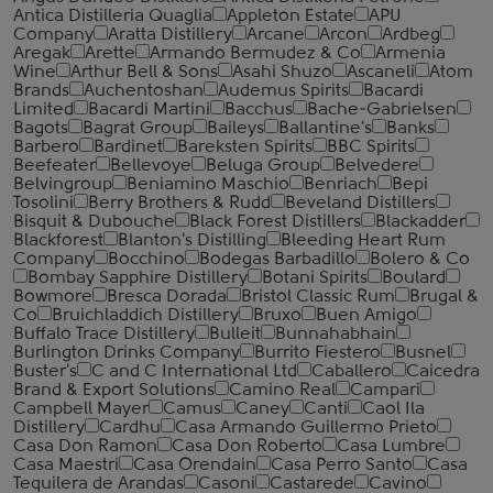
Antica Distilleria Quaglia
Appleton Estate
APU
Company
Aratta Distillery
Arcane
Arcon
Ardbeg
Aregak
Arette
Armando Bermudez & Co
Armenia
Wine
Arthur Bell & Sons
Asahi Shuzo
Ascaneli
Atom
Brands
Auchentoshan
Audemus Spirits
Bacardi
Limited
Bacardi Martini
Bacchus
Bache-Gabrielsen
Bagots
Bagrat Group
Baileys
Ballantine's
Banks
Barbero
Bardinet
Bareksten Spirits
BBC Spirits
Beefeater
Bellevoye
Beluga Group
Belvedere
Belvingroup
Beniamino Maschio
Benriach
Bepi
Tosolini
Berry Brothers & Rudd
Beveland Distillers
Bisquit & Dubouche
Black Forest Distillers
Blackadder
Blackforest
Blanton's Distilling
Bleeding Heart Rum
Company
Bocchino
Bodegas Barbadillo
Bolero & Co
Bombay Sapphire Distillery
Botani Spirits
Boulard
Bowmore
Bresca Dorada
Bristol Classic Rum
Brugal &
Co
Bruichladdich Distillery
Bruxo
Buen Amigo
Buffalo Trace Distillery
Bulleit
Bunnahabhain
Burlington Drinks Company
Burrito Fiestero
Busnel
Buster's
C and C International Ltd
Caballero
Caicedra
Brand & Export Solutions
Camino Real
Campari
Campbell Mayer
Camus
Caney
Canti
Caol Ila
Distillery
Cardhu
Casa Armando Guillermo Prieto
Casa Don Ramon
Casa Don Roberto
Casa Lumbre
Casa Maestri
Casa Orendain
Casa Perro Santo
Casa
Tequilera de Arandas
Casoni
Castarede
Cavino