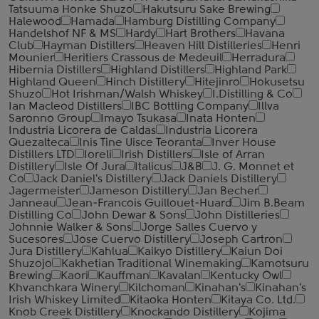
Tatsuuma Honke Shuzo
Hakutsuru Sake Brewing
Halewood
Hamada
Hamburg Distilling Company
Handelshof NF & MS
Hardy
Hart Brothers
Havana
Club
Hayman Distillers
Heaven Hill Distilleries
Henri
Mounier
Heritiers Crassous de Medeuil
Herradura
Hibernia Distillers
Highland Distillers
Highland Park
Highland Queen
Hinch Distillery
Hitejinro
Hokusetsu
Shuzo
Hot Irishman/Walsh Whiskey
I.Distilling & Co
Ian Macleod Distillers
IBC Bottling Company
Illva
Saronno Group
Imayo Tsukasa
Inata Honten
Industria Licorera de Caldas
Industria Licorera
Quezalteca
Inis Tine Uisce Teoranta
Inver House
Distillers LTD
Ioreli
Irish Distillers
Isle of Arran
Distillery
Isle Of Jura
Italicus
J&B
J. G. Monnet et
Co
Jack Daniel's Distillery
Jack Daniels Distillery
Jagermeister
Jameson Distillery
Jan Becher
Janneau
Jean-Francois Guillouet-Huard
Jim B.Beam
Distilling Co
John Dewar & Sons
John Distilleries
Johnnie Walker & Sons
Jorge Salles Cuervo y
Sucesores
Jose Cuervo Distillery
Joseph Cartron
Jura Distillery
Kahlua
Kaikyo Distillery
Kaiun Doi
Shuzojo
Kakhetian Traditional Winemaking
Kamotsuru
Brewing
Kaori
Kauffman
Kavalan
Kentucky Owl
Khvanchkara Winery
Kilchoman
Kinahan's
Kinahan's
Irish Whiskey Limited
Kitaoka Honten
Kitaya Co. Ltd.
Knob Creek Distillery
Knockando Distillery
Kojima