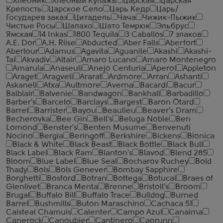
Хлебник
Хлебный Купажъ
Царская
Царская
Крепость
Царское Село
Царь Кедр
Царь/
Государев заказ
Цитадель
Чача
Чижик-Пыжик
Чистые Росы
Шалахо
Шато Темрюк
Эльбрус
Ямская
14 Inkas
1800 Tequila
3 Caballos
7 злаков
A.E. Dor
A.H. Riise
Abducted
Aber Falls
Aberfort
Aberlour
Adamus
Agavita
Aguanile
Akashi
Akashi-
Tai
Akvadiv
Altair
Amaro Lucano
Amaro Montenegro
Amarula
Anaseuli
Anejo Centuria
Aperol
Appleton
Araget
Aragveli
Ararat
Ardmore
Arran
Ashanti
Askaneli
Atxa
Aultmore
Averna
Bacardi
Bacur
Balblair
Balvenie
Bandwagon
Bankhall
Barbadillo
Barber's
Barcelo
Barclays
Bargest
Baron Otard
Barrel
Barrister
Bayou
Beaulieu
Beaver's Dram
Becherovka
Bee Gin
Bell's
Beluga Noble
Ben
Lomond
Benster's
Benten Musume
Benvenuti
Nocino
Bergia
Beringoff
Berkshire
Bickens
Bionica
Black & White
Black Beast
Black Bottle
Black Bull
Black Label
Black Ram
Blanton's
Blavod
Blend 285
Bloom
Blue Label
Blue Seal
Bocharov Ruchey
Bold
Thady
Bols
Bols Genever
Bombay Sapphire
Borghetti
Bosford
Botran
Bottega
Botucal
Braes of
Glenlivet
Branca Menta
Brenne
Bristoll's
Broom
Brugal
Buffalo Bill
Buffalo Trace
Bulldog
Burned
Barrel
Bushmills
Buton Maraschino
Cachaca 51
Caisteal Chamuis
Calenter
Campo Azul
Canaima
Canerock
Canoubier
Cantinero
Caorunn