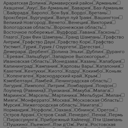
Араратская Долина
Армавирский район
Арманьяк
Ахашени
Ахус
Ба-Арманьяк
Бавария
Баз-Арманьяк
Байррада
Бароло
Бон Буа
Бордо
Бретань
Броксберн
Бургундия
Валул луй Траян
Вашингтон
Великий Новгород
Венето
Венеция
Виктория
Вологодская область
Воронежская область
Восточное побережье
Вудфорд
Гавана
Гасконь
Глазго
Гран Фин Шампань
Гранд Шампань
Графство
Антрим
Графство Даун
Графство Корк
Графство
Уэстмит
Гурия
Гурия / Озургети
Дагестан
Демерара
Дербент
Долина Эльки
Дублин
Дуранго
Ереван
Зальцбург
Западное Высокогорье
Ивановская Область
Йонедзава
Казань
Калабрия
Калининград
Кампания
Карловы Вары
Каталония
Кахетия
Кентукки
Киото
Кодру
Кокимбо
Коньяк
Копенгаген
Краснодарский край
Крым
Кэмпбелтаун
Ламбей
Ленинградская область
Лигурия
Лимпопо
Литрим
Ломбардия
Лондон
Лоуленд (Равнина)
Луизиана
Макуба
Малага
Мариинск
Марсель
Мартиника
Мельбурн
Милан
Мияги
Монферрато
Москва
Московская Область
Мурсия
Нижегородская область
Ниигата
Нормандия
Норфолк
Оахака
Обнинск
Орегон
Остров Арран
Остров Скай
Пенедес
Пенза
Пермь
Пирассунунга
Прибрежный Хайленд
Пти Шампань
Пушкино
Пьемонт
Пэи д'Ож
Рига
Ростовская