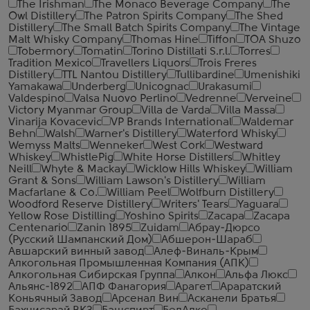
The Irishman
The Monaco Beverage Company
The
Owl Distillery
The Patron Spirits Company
The Shed
Distillery
The Small Batch Spirits Company
The Vintage
Malt Whisky Company
Thomas Hine
Tiffon
TOA Shuzo
Tobermory
Tomatin
Torino Distillati S.r.l.
Torres
Tradition Mexico
Travellers Liquors
Trois Freres
Distillery
TTL Nantou Distillery
Tullibardine
Umenishiki
Yamakawa
Underberg
Unicognac
Urakasumi
Valdespino
Valsa Nuovo Perlino
Vedrenne
Verveine
Victory Myanmar Group
Villa de Varda
Villa Massa
Vinarija Kovacevic
VP Brands International
Waldemar
Behn
Walsh
Warner's Distillery
Waterford Whisky
Wemyss Malts
Wenneker
West Cork
Westward
Whiskey
WhistlePig
White Horse Distillers
Whitley
Neill
Whyte & Mackay
Wicklow Hills Whiskey
William
Grant & Sons
William Lawson's Distillery
William
Macfarlane & Co.
William Peel
Wolfburn Distillery
Woodford Reserve Distillery
Writers' Tears
Yaguara
Yellow Rose Distilling
Yoshino Spirits
Zacapa
Zacapa
Centenario
Zanin 1895
Zuidam
Абрау-Дюрсо
(Русский Шампанский Дом)
Абшерон-Шараб
Авшарский винный завод
Алеф-Виналь-Крым
Алкогольная Промышленная Компания (АПК)
Алкогольная Сибирская Группа
Алкон
Альфа Люкс
Альянс-1892
АПФ Фанагория
Арагет
Араратский
Коньячный Завод
Арсенал Вин
Асканели Братья