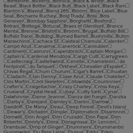
Berkshire
Bickens
Bionica
Black & White
Black
Beast
Black Bottle
Black Bull
Black Label
Black Ram
Blanton's
Blavod
Blend 285
Bloom
Blue Label
Blue
Seal
Bocharov Ruchey
Bold Thady
Bols
Bols
Genever
Bombay Sapphire
Borghetti
Bosford
Botran
Bottega
Botucal
Braes of Glenlivet
Branca
Menta
Brenne
Bristoll's
Broom
Brugal
Buffalo Bill
Buffalo Trace
Bulldog
Burned Barrel
Bushmills
Buton
Maraschino
Cachaca 51
Caisteal Chamuis
Calenter
Campo Azul
Canaima
Canerock
Canoubier
Cantinero
Caorunn
Caperdonich
Captain Morgan
Captain's
Cardenal Mendoza
Cargo Cult
Carrygreen
Castlecraig
CastleSword
Cenote
Chameleon
de
Fontpinot
du Tariquet
Orkhevi
Chevalier d'Espalet
Chivas Regal
Chum Churum
Cigar's Barrel
Cihuatan
Cladach
Clan Denny
Clase Azul
Claude Chatelier
Clos Martin
Cool Skeleton
Cotswolds
Couronnier
Crafter's
Craigellachie
Crazy Charley
Cross Keys
Cruxland
Crystal Head
Cubay
Cutty Sark
Cynar
Dalwhinnie
Dame Jeanne
Danza del Fuego
Danzka
Darby's
Darejani
Darnley's
Daron
Darrow
Davidoff
De Marsy
Deau
Deep Forest
Devil's Island
Dewar's
Dictador
Dimple
Diplomatico
Disaronno
Domwill
Don Angel
Don Cruzado
Don Papa
Don
Roberto
Doorly's
Dora
Doragrossa
Dr. Lennon
Drambuie
Drop of Ginger
Drummers
Drumshanbo
Gunpowder
Du Pere Laize
Dupuy
Eddu
Eden