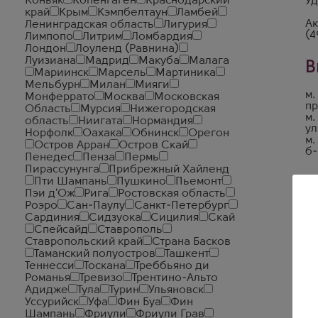
Коньяк
Копенгаген
Краснодарский
Уд
край
Крым
Кэмпбелтаун
Ламбей
Ак
Ленинградская область
Лигурия
(4
Лимпопо
Литрим
Ломбардия
Лондон
Лоуленд (Равнина)
Луизиана
Мадрид
Макуба
Малага
В
Мариинск
Марсель
Мартиника
Мельбурн
Милан
Мияги
м.
Монферрато
Москва
Московская
пр
Область
Мурсия
Нижегородская
м.
область
Ниигата
Нормандия
ул
Норфолк
Оахака
Обнинск
Орегон
м.
Остров Арран
Остров Скай
б-
Пенедес
Пенза
Пермь
Пирассунунга
Прибрежный Хайленд
Пти Шампань
Пушкино
Пьемонт
Пэи д'Ож
Рига
Ростовская область
Роэро
Сан-Паулу
Санкт-Петербург
Сардиния
Сидзуока
Сицилия
Скай
Спейсайд
Ставрополь
Ставропольский край
Страна Басков
Таманский полуостров
Ташкент
Теннесси
Тоскана
Треббьяно ди
Романья
Тревизо
Трентино-Альто
Адидже
Тула
Турин
Ульяновск
Уссурийск
Уфа
Фин Буа
Фин
Шампань
Фриули
Фриули Грав