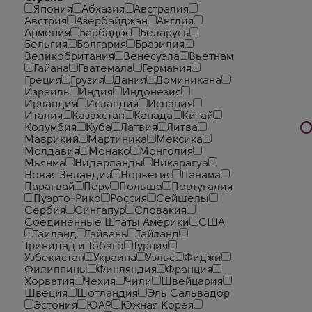
Япония
Абхазия
Австралия
Австрия
Азербайджан
Англия
Армения
Барбадос
Беларусь
Бельгия
Болгария
Бразилия
Великобритания
Венесуэла
Вьетнам
Гайана
Гватемала
Германия
Греция
Грузия
Дания
Доминикана
Израиль
Индия
Индонезия
Ирландия
Исландия
Испания
Италия
Казахстан
Канада
Китай
О
Колумбия
Куба
Латвия
Литва
Маврикий
Мартиника
Мексика
Молдавия
Монако
Монголия
Мьянма
Нидерланды
Никарагуа
Новая Зеландия
Норвегия
Панама
Парагвай
Перу
Польша
Португалия
Пуэрто-Рико
Россия
Сейшелы
Сербия
Сингапур
Словакия
Соединенные Штаты Америки
США
Таиланд
Тайвань
Тайланд
Тринидад и Тобаго
Турция
Узбекистан
Украина
Уэльс
Фиджи
Филиппины
Финляндия
Франция
Хорватия
Чехия
Чили
Швейцария
Швеция
Шотландия
Эль Сальвадор
Эстония
ЮАР
Южная Корея