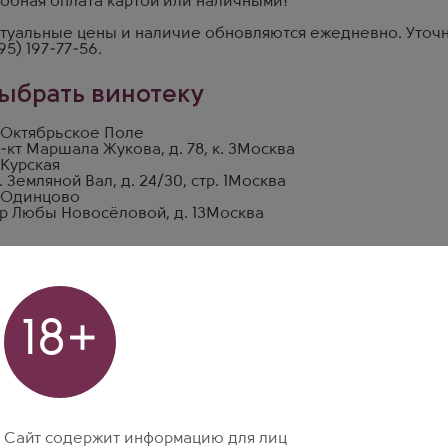
обная оплата картой или наличными!
туальные цены и наличие обновляются ежедневно. Уточн
95) 197-77-56
.
ыбрать винотеку
 Октябрьское Поле
-кт Маршала Жукова, д. 78, к. 3
Москва
 Курская
. Земляной Вал, д. 24/30, стр. 1
Москва
 Одинцово
р Любы Новосёловой, д. 13
Москва
18+
Сайт содержит информацию для лиц