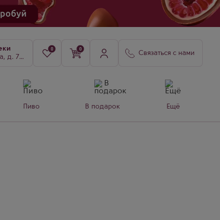
еки
0
0
Связаться с нами
8, к. 3
Пиво
В подарок
Ещё