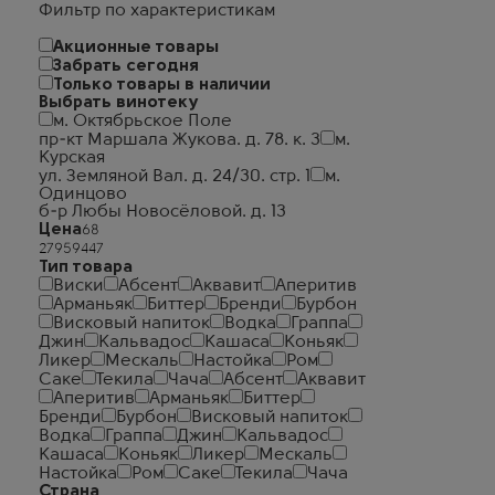
Фильтр по характеристикам
Акционные товары
Забрать сегодня
Только товары в наличии
Выбрать винотеку
м. Октябрьское Поле
пр-кт Маршала Жукова. д. 78. к. 3
м.
Курская
ул. Земляной Вал. д. 24/30. стр. 1
м.
Одинцово
б-р Любы Новосёловой. д. 13
Цена
Тип товара
Виски
Абсент
Аквавит
Аперитив
Арманьяк
Биттер
Бренди
Бурбон
Висковый напиток
Водка
Граппа
Джин
Кальвадос
Кашаса
Коньяк
Ликер
Мескаль
Настойка
Ром
Саке
Текила
Чача
Абсент
Аквавит
Аперитив
Арманьяк
Биттер
Бренди
Бурбон
Висковый напиток
Водка
Граппа
Джин
Кальвадос
Кашаса
Коньяк
Ликер
Мескаль
Настойка
Ром
Саке
Текила
Чача
Страна