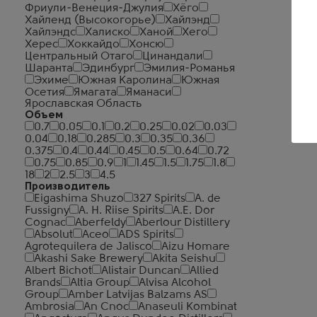
Фриули-Венеция-Джулия
Хёго
Хайленд (Высокогорье)
Хайлэнд
Хайлэндс
Халиско
Ханой
Хего
Херес
Хоккайдо
Хонсю
Центральный Отаго
Цинандали
Шаранта
Эдинбург
Эмилия-Романья
Эхиме
Южная Каролина
Южная
Осетия
Ямагата
Яманаси
Ярославская Область
Объем
0.7
0.05
0.1
0.2
0.25
0.02
0.03
0.04
0.18
0.285
0.3
0.35
0.36
0.375
0.4
0.44
0.45
0.5
0.64
0.72
0.75
0.85
0.9
1
1.45
1.5
1.75
1.8
18
2
2.5
3
4.5
Производитель
Eigashima Shuzo
327 Spirits
A. de
Fussigny
A. H. Riise Spirits
A.E. Dor
Cognac
Aberfeldy
Aberlour Distillery
Absolut
Aceo
ADS Spirits
Agrotequilera de Jalisco
Aizu Homare
Akashi Sake Brewery
Akita Seishu
Albert Bichot
Alistair Duncan
Allied
Brands
Altia Group
Alvisa Alcohol
Group
Amber Latvijas Balzams AS
Ambrosia
An Cnoc
Anaseuli Kombinat