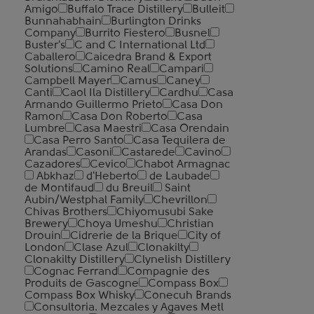
Amigo
Buffalo Trace Distillery
Bulleit
Bunnahabhain
Burlington Drinks
Company
Burrito Fiestero
Busnel
Buster's
C and C International Ltd
Caballero
Caicedra Brand & Export
Solutions
Camino Real
Campari
Campbell Mayer
Camus
Caney
Canti
Caol Ila Distillery
Cardhu
Casa
Armando Guillermo Prieto
Casa Don
Ramon
Casa Don Roberto
Casa
Lumbre
Casa Maestri
Casa Orendain
Casa Perro Santo
Casa Tequilera de
Arandas
Casoni
Castarede
Cavino
Cazadores
Cevico
Chabot Armagnac
Abkhaz
d'Heberto
de Laubade
de Montifaud
du Breuil
Saint
Aubin/Westphal Family
Chevrillon
Chivas Brothers
Chiyomusubi Sake
Brewery
Choya Umeshu
Christian
Drouin
Cidrerie de la Brique
City of
London
Clase Azul
Clonakilty
Clonakilty Distillery
Clynelish Distillery
Cognac Ferrand
Compagnie des
Produits de Gascogne
Compass Box
Compass Box Whisky
Conecuh Brands
Consultoria. Mezcales y Agaves Metl