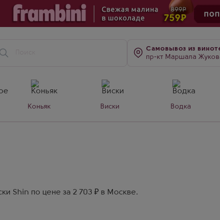
Самовывоз
из винот
пр-кт Маршала Жукова, д. 7
Коньяк
Виски
Водка
и Shin по цене за 2 703 ₽ в Москве.