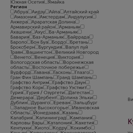
Южная Осетия
Ямайка
Регион
Абруа
Аидзу
Айла
Алтайский край
Амазония
Амстердам
Андалусия
Анжера
Араратская Долина
Армавирский район
Арманьяк
Ахашени
Ахус
Ба-Арманьяк
Бавария
Баз-Арманьяк
Байррада
Бароло
Бон Буа
Бордо
Бретань
Броксберн
Бургундия
Валул луй
Траян
Вашингтон
Великий Новгород
Венето
Венеция
Виктория
Вологодская область
Воронежская
область
Восточное побережье
Вудфорд
Гавана
Гасконь
Глазго
Гран Фин Шампань
Гранд Шампань
Графство Антрим
Графство Даун
Графство Корк
Графство Уэстмит
Гурия
Гурия / Озургети
Дагестан
Демерара
Дербент
Долина Эльки
Ви
Дублин
Дуранго
Ереван
Зальцбург
Западное Высокогорье
Ивановская
Область
Йонедзава
Казань
Калабрия
Калининград
Кампания
К
Карловы Вары
Каталония
Кахетия
Кентукки
Киото
Кодру
Кокимбо