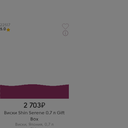
Артикул
22517
5.0
Виски
Шин Серен в подарочной
коробке
Производитель
Eigashima Shuzo
Бренд
Shin
Выдержка
3 года
Митрофанова Николь
Этот виски - идеальное
сочетание крепости и
мягкости. Он стал моим
фаворитом!
2 703
Виски Shin Serene 0.7 л Gift
Box
Виски
,
Япония
,
0,7 л