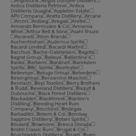
Angostura
Angus Dundee Distillers
Antica Distilleria Petrone
Antica
Distilleria Quaglia
Appleton Estate
APU Company
Aratta Distillery
Arcane
Arcon
Ardbeg
Aregak
Arette
Armando Bermudez & Co
Armenia
Wine
Arthur Bell & Sons
Asahi Shuzo
Ascaneli
Atom Brands
Auchentoshan
Audemus Spirits
Bacardi Limited
Bacardi Martini
Bacchus
Bache-Gabrielsen
Bagots
Bagrat Group
Baileys
Ballantine's
Banks
Barbero
Bardinet
Bareksten
Spirits
BBC Spirits
Beefeater
Bellevoye
Beluga Group
Belvedere
Belvingroup
Beniamino Maschio
Benriach
Bepi Tosolini
Berry Brothers
& Rudd
Beveland Distillers
Bisquit &
Dubouche
Black Forest Distillers
Blackadder
Blackforest
Blanton's
Distilling
Bleeding Heart Rum
Company
Bocchino
Bodegas
Barbadillo
Bolero & Co
Bombay
Sapphire Distillery
Botani Spirits
Boulard
Bowmore
Bresca Dorada
Bristol Classic Rum
Brugal & Co
Bruichladdich Distillery
Bruxo
Buen