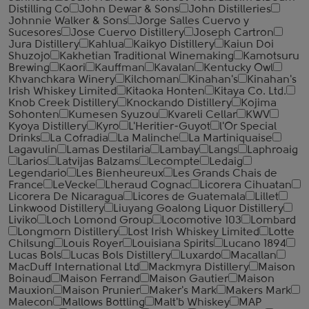
Distilling Co
John Dewar & Sons
John Distilleries
Johnnie Walker & Sons
Jorge Salles Cuervo y
Sucesores
Jose Cuervo Distillery
Joseph Cartron
Jura Distillery
Kahlua
Kaikyo Distillery
Kaiun Doi
Shuzojo
Kakhetian Traditional Winemaking
Kamotsuru
Brewing
Kaori
Kauffman
Kavalan
Kentucky Owl
Khvanchkara Winery
Kilchoman
Kinahan's
Kinahan's
Irish Whiskey Limited
Kitaoka Honten
Kitaya Co. Ltd.
Knob Creek Distillery
Knockando Distillery
Kojima
Sohonten
Kumesen Syuzou
Kvareli Cellar
KWV
Kyoya Distillery
Kyro
L'Heritier-Guyot
l'Or Special
Drinks
La Cofradia
La Malinche
La Martiniquaise
Lagavulin
Lamas Destilaria
Lambay
Langs
Laphroaig
Larios
Latvijas Balzams
Lecompte
Ledaig
Legendario
Les Bienheureux
Les Grands Chais de
France
LeVecke
Lheraud Cognac
Licorera Cihuatan
Licorera De Nicaragua
Licores de Guatemala
Lillet
Linkwood Distillery
Liuyang Goalong Liquor Distillery
Liviko
Loch Lomond Group
Locomotive 103
Lombard
Longmorn Distillery
Lost Irish Whiskey Limited
Lotte
Chilsung
Louis Royer
Louisiana Spirits
Lucano 1894
Lucas Bols
Lucas Bols Distillery
Luxardo
Macallan
MacDuff International Ltd
Mackmyra Distillery
Maison
Boinaud
Maison Ferrand
Maison Gautier
Maison
Mauxion
Maison Prunier
Maker's Mark
Makers Mark
Malecon
Mallows Bottling
Malt'b Whiskey
MAP