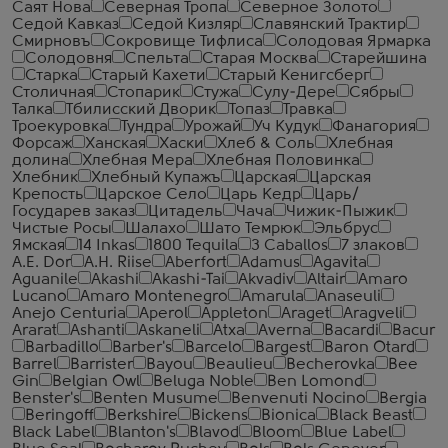
Саят Нова
Северная Тропа
Северное Золото
Седой Кавказ
Седой Кизляр
Славянский Трактир
Смирновъ
Сокровище Тифлиса
Солодовая Ярмарка
Солодовня
Спельта
Старая Москва
Старейшина
Старка
Старый Кахети
Старый Кенигсберг
Столичная
Стопарик
Стужа
Сулу-Дере
Сябры
Талка
Тбилисский Дворик
Топаз
Травка
Троекуровка
Тундра
Урожай
Уч Кудук
Фанагория
Форсаж
Ханская
Хаски
Хлеб & Соль
Хлебная
долина
Хлебная Мера
Хлебная Половинка
Хлебник
Хлебный Купажъ
Царская
Царская
Крепость
Царское Село
Царь Кедр
Царь/
Государев заказ
Цитадель
Чача
Чижик-Пыжик
Чистые Росы
Шалахо
Шато Темрюк
Эльбрус
Ямская
14 Inkas
1800 Tequila
3 Caballos
7 злаков
A.E. Dor
A.H. Riise
Aberfort
Adamus
Agavita
Aguanile
Akashi
Akashi-Tai
Akvadiv
Altair
Amaro
Lucano
Amaro Montenegro
Amarula
Anaseuli
Anejo Centuria
Aperol
Appleton
Araget
Aragveli
Ararat
Ashanti
Askaneli
Atxa
Averna
Bacardi
Bacur
Barbadillo
Barber's
Barcelo
Bargest
Baron Otard
Barrel
Barrister
Bayou
Beaulieu
Becherovka
Bee
Gin
Belgian Owl
Beluga Noble
Ben Lomond
Benster's
Benten Musume
Benvenuti Nocino
Bergia
Beringoff
Berkshire
Bickens
Bionica
Black Beast
Black Label
Blanton's
Blavod
Bloom
Blue Label