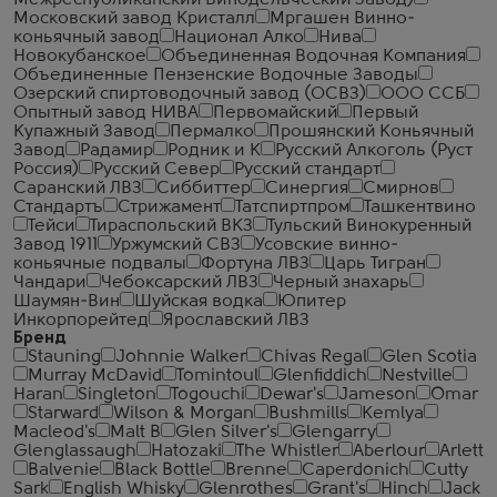
Межреспубликанский Винодельческий Завод)
Московский завод Кристалл
Мргашен Винно-
коньячный завод
Национал Алко
Нива
Новокубанское
Объединенная Водочная Компания
Объединенные Пензенские Водочные Заводы
Озерский спиртоводочный завод (ОСВЗ)
ООО ССБ
Опытный завод НИВА
Первомайский
Первый
Купажный Завод
Пермалко
Прошянский Коньячный
Завод
Радамир
Родник и К
Русский Алкоголь (Руст
Россия)
Русский Север
Русский стандарт
Саранский ЛВЗ
Сиббиттер
Синергия
Смирнов
Стандартъ
Стрижамент
Татспиртпром
Ташкентвино
Тейси
Тираспольский ВКЗ
Тульский Винокуренный
Завод 1911
Уржумский СВЗ
Усовские винно-
коньячные подвалы
Фортуна ЛВЗ
Царь Тигран
Чандари
Чебоксарский ЛВЗ
Черный знахарь
Шаумян-Вин
Шуйская водка
Юпитер
Инкорпорейтед
Ярославский ЛВЗ
Бренд
Stauning
Johnnie Walker
Chivas Regal
Glen Scotia
Murray McDavid
Tomintoul
Glenfiddich
Nestville
Haran
Singleton
Togouchi
Dewar's
Jameson
Omar
Starward
Wilson & Morgan
Bushmills
Kemlya
Macleod's
Malt B
Glen Silver's
Glengarry
Glenglassaugh
Hatozaki
The Whistler
Aberlour
Arlett
Balvenie
Black Bottle
Brenne
Caperdonich
Cutty
Sark
English Whisky
Glenrothes
Grant's
Hinch
Jack