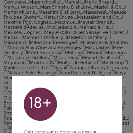
Company
Marancheville
Marcati
Marie Brizard
Markus Wieser
Mars Shinshu Distillery
Martell & Co
Martin Miller's
Masahiro Distillery
Massenez
Masuda
Tokubee Shoten
Matsui Shuzo
Matusalem and Co
Maxime Trijol Cognac
Maximus
Mayfair Brands
Mazzetti d'Altavilla
McClelland's
Menard & Fils
Meukow Cognac
Mey Alkollu Ickiler Sanayii ve Ticaret
Mezan
Michter's Distillery
Midleton Distillery
Mijnaberd
Milestone Beverages
Millesimes & Tradition
Minami Alps Wine and Beverages
Mizubasho
Moe
Distillery
Moet Hennessy
Molinari
Monin
Mossburn
Mossburn Distillery
Mount Gay
Mozart Distillerie
Mrganush
Muirhead's
Muller de Bebidas
MV Group
Myokoshuzo Co. Ltd.
Nagai
Nahapet Brandy Company
Nakano Sake Brewery
Naud Spirits & Distillery
Navy
Island Rum Company
Nelson's Green Brier
Nestville
Distillery
Niigata Beer
Nikka
Nocheluna
Nolet
Distillery
Nonino
Novabev Group
Nusa Cana
Oban
Ohanyan Brandy Company
Old Bushmills Distillery
Old Pulteney
Oliver and Oliver
Olmeca
Ota Sake
18+
Brewery
Otard
Oxenham & Cy
Ozeki Corporation
Palavani
Palenque Tragalumbare
Palirna u Zeleneho
Stromu
Pallini
Parichskaya vinarnya
Pearse Lyons
Peat's Beast
Penderyn
Pere Magloire
Pernod Ricard
Peter Busch
Peyrat
Piccadily Distilleries
Pierre Croizet
Pilzer
Pisquera de Chile
Pitu – Importadora
Сайт содержит информацию для лиц