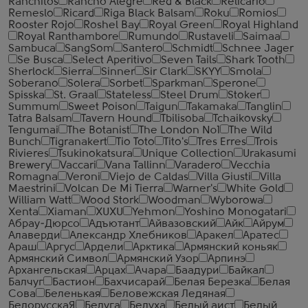
Ranchitos
Rancho Alegre
Red & Black
Relicario
Remeslo
Ricard
Riga Black Balsam
Roku
Romios
Rooster Rojo
Roshel Bay
Royal Green
Royal Highland
Royal Ranthambore
Rumundo
Rustaveli
Saimaa
Sambuca
SangSom
Santero
Schmidt
Schnee Jager
Se Busca
Select Aperitivo
Seven Tails
Shark Tooth
Sherlock
Sierra
Sinner
Sir Clark
SKYY
Smola
Soberano
Solera
Sorbet
Sparkman
Sperone
Spisska
St. Graal
Stateless
Steel Drum
Stoker
Summum
Sweet Poison
Taigun
Takamaka
Tanglin
Tatra Balsam
Tavern Hound
Tbilisoba
Tchaikovsky
Tengumai
The Botanist
The London №1
The Wild
Bunch
Tigranakert
Tio Toto
Tito's
Tres Erres
Trois
Rivieres
Tsukinokatsura
Unique Collection
Urakasumi
Brewery
Vaccari
Vana Tallinn
Varadero
Vecchia
Romagna
Veroni
Viejo de Caldas
Villa Giusti
Villa
Maestrini
Volcan De Mi Tierra
Warner's
White Gold
William Watt
Wood Stork
Woodman
Wyborowa
Xenta
Xiaman
XUXU
Yehmon
Yoshino Monogatari
Абрау-Дюрсо
Адъютант
Айвазовский
Айк
Айрум
Алаверди
Александр Хлебников
Аракел
Аратес
Араш
Аргус
Ардели
Арктика
Армянский коньяк
Армянский Символ
Армянский Узор
Арпинэ
Архангельская
Арцах
Ачара
Баадури
Байкал
Балчуг
Бастион
Бахчисарай
Белая Березка
Белая
Сова
Беленькая
Беловежская Ледяная
БелорусскаЯ
Белуга
Белуха
Белый аист
Белый