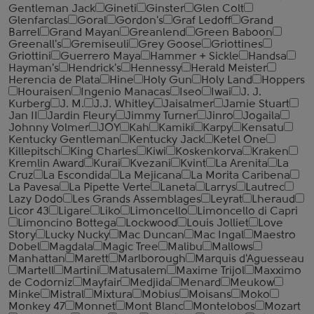
Gentleman Jack
Gineti
Ginster
Glen Colt
Glenfarclas
Goral
Gordon's
Graf Ledoff
Grand
Barrel
Grand Mayan
Greanlend
Green Baboon
Greenall's
Gremiseuli
Grey Goose
Griottines
Griottini
Guerrero Maya
Hammer + Sickle
Handsa
Hayman's
Hendrick's
Hennessy
Herald Meister
Herencia de Plata
Hine
Holy Gun
Holy Land
Hoppers
Houraisen
Ingenio Manacas
Iseo
Iwai
J. J.
Kurberg
J. M.
J.J. Whitley
Jaisalmer
Jamie Stuart
Jan II
Jardin Fleury
Jimmy Turner
Jinro
Jogaila
Johnny Volmer
JOY
Kah
Kamiki
Karpy
Kensatu
Kentucky Gentleman
Kentucky Jack
Ketel One
Killepitsch
King Charles
Kiwi
Koskenkorva
Kraken
Kremlin Award
Kurai
Kvezani
Kvint
La Arenita
La
Cruz
La Escondida
La Mejicana
La Morita Caribena
La Pavesa
La Pipette Verte
Laneta
Larrys
Lautrec
Lazy Dodo
Les Grands Assemblages
Leyrat
Lheraud
Licor 43
Ligare
Liko
Limoncello
Limoncello di Capri
Limoncino Bottega
Lockwood
Louis Jolliet
Love
Story
Lucky Nucky
Mac Duncan
Mac Ingal
Maestro
Dobel
Magdala
Magic Tree
Malibu
Mallows
Manhattan
Marett
Marlborough
Marquis d'Aguesseau
Martell
Martini
Matusalem
Maxime Trijol
Maxximo
de Codorniz
Mayfair
Medjida
Menard
Meukow
Minke
Mistral
Mixtura
Mobius
Moisans
Moko
Monkey 47
Monnet
Mont Blanc
Montelobos
Mozart