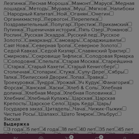
Лезгинка
Лесная Мороша
Мамонт
Маруся
Медная
лошадка
Методъ
Мурава
Муш
Мягков
Налибоки
Народный Капитал
Ной
Оганян
Онегин
Органикмастер
Первогон
Перепелка
Поздравительный
Полугар
Престиж
Прикамский
Путинка
Пшеничная история
Пять Озер
Романов
Рослин
Русская Эскадра
Русский лед
Русское
Золото
Самарканд
Самоваръ
Сараджишвили
Саят Нова
Северная Тропа
Северное Золото
Седой Кавказ
Седой Кизляр
Славянский Трактир
Смирновъ
Сокровище Тифлиса
Солодовая Ярмарка
Солодовня
Спельта
Старая Москва
Старейшина
Старка
Старый Кахети
Старый Кенигсберг
Столичная
Стопарик
Стужа
Сулу-Дере
Сябры
Талка
Тбилисский Дворик
Топаз
Травка
Троекуровка
Тундра
Урожай
Уч Кудук
Фанагория
Форсаж
Ханская
Хаски
Хлеб & Соль
Хлебная
долина
Хлебная Мера
Хлебная Половинка
Хлебник
Хлебный Купажъ
Царская
Царская
Крепость
Царское Село
Царь Кедр
Царь/
Государев заказ
Цитадель
Чача
Чижик-Пыжик
Чистые Росы
Шалахо
Шато Темрюк
Эльбрус
Ямская
Выдержка
3 года
5 лет
4 года
18 лет
40 лет
35 лет
45 лет
10 лет
6 лет
7 лет
8 лет
12 лет
15 лет
20 лет
25
0
0