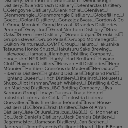
Distillery
Glen Turner
Glencadam
Glendalough
Distillery
Glendronach Distillery
Glenfarclas Distillery
Glengoyne Distillery
Glenkinchie
Glenlivet
Glenmorangie
Glenmorangie Distillery
Globefill Inc.
Godet
Golani Distillery
Gonzalez Byass
Gordon & Co
Grand Marnier
Grand Mezcal
Grandes Distilleries
Peureux
Grays Inc.
Great Northern Distillery
Great
Oaks
Green Tree Distillery
Green Utopia
Grenki list
Grupo Estevez
Grupo Pellas
Gruppo Montenegro
Guillon Painturaud
GVMT Group
Hakuro
Hakushika
Tatsuuma Honke Shuzo
Hakutsuru Sake Brewing
Halewood
Hamada
Hamburg Distilling Company
Handelshof NF & MS
Hardy
Hart Brothers
Havana
Club
Hayman Distillers
Heaven Hill Distilleries
Henri
Mounier
Heritiers Crassous de Medeuil
Herradura
Hibernia Distillers
Highland Distillers
Highland Park
Highland Queen
Hinch Distillery
Hitejinro
Hokusetsu
Shuzo
Hot Irishman/Walsh Whiskey
I.Distilling & Co
Ian Macleod Distillers
IBC Bottling Company
Illva
Saronno Group
Imayo Tsukasa
Inata Honten
Industria Licorera de Caldas
Industria Licorera
Quezalteca
Inis Tine Uisce Teoranta
Inver House
Distillers LTD
Ioreli
Irish Distillers
Isle of Arran
Distillery
Isle Of Jura
Italicus
J&B
J. G. Monnet et
Co
Jack Daniel's Distillery
Jack Daniels Distillery
Jagermeister
Jameson Distillery
Jan Becher
Janneau
Jean-Francois Guillouet-Huard
Jim B.Beam