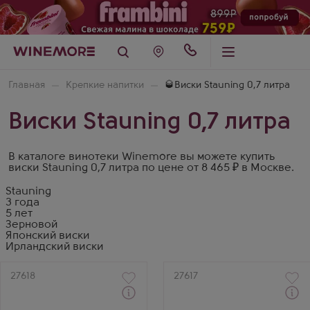
Главная
Крепкие напитки
🥃Виски Stauning 0,7 литра
Виски Stauning 0,7 литра
В каталоге винотеки Winemore вы можете купить
виски Stauning 0,7 литра по цене от 8 465 ₽ в Москве.
Stauning
3 года
5 лет
Зерновой
Японский виски
Ирландский виски
Артикул
27618
Артикул
27617
Через 1-2 дня
Через 1-2 дня