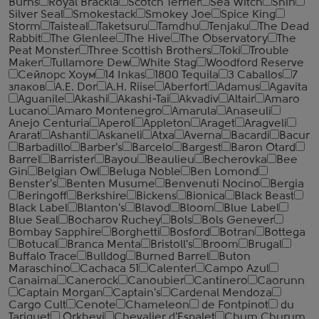
Burns
Royal Brackla
Scotch Terrier
Sea Witch
Shin
Silver Seal
Smokestack
Smokey Joe
Spice King
Storm
Taisteal
Taketsuru
Tamdhu
Tenjaku
The Dead
Rabbit
The Glenlee
The Hive
The Observatory
The
Peat Monster
Three Scottish Brothers
Toki
Trouble
Maker
Tullamore Dew
White Stag
Woodford Reserve
Сейлорс Хоум
14 Inkas
1800 Tequila
3 Caballos
7
злаков
A.E. Dor
A.H. Riise
Aberfort
Adamus
Agavita
Aguanile
Akashi
Akashi-Tai
Akvadiv
Altair
Amaro
Lucano
Amaro Montenegro
Amarula
Anaseuli
Anejo Centuria
Aperol
Appleton
Araget
Aragveli
Ararat
Ashanti
Askaneli
Atxa
Averna
Bacardi
Bacur
Barbadillo
Barber's
Barcelo
Bargest
Baron Otard
Barrel
Barrister
Bayou
Beaulieu
Becherovka
Bee
Gin
Belgian Owl
Beluga Noble
Ben Lomond
Benster's
Benten Musume
Benvenuti Nocino
Bergia
Beringoff
Berkshire
Bickens
Bionica
Black Beast
Black Label
Blanton's
Blavod
Bloom
Blue Label
Blue Seal
Bocharov Ruchey
Bols
Bols Genever
Bombay Sapphire
Borghetti
Bosford
Botran
Bottega
Botucal
Branca Menta
Bristoll's
Broom
Brugal
Buffalo Trace
Bulldog
Burned Barrel
Buton
Maraschino
Cachaca 51
Calenter
Campo Azul
Canaima
Canerock
Canoubier
Cantinero
Caorunn
Captain Morgan
Captain's
Cardenal Mendoza
Cargo Cult
Cenote
Chameleon
de Fontpinot
du
Tariquet
Orkhevi
Chevalier d'Espalet
Chum Churum