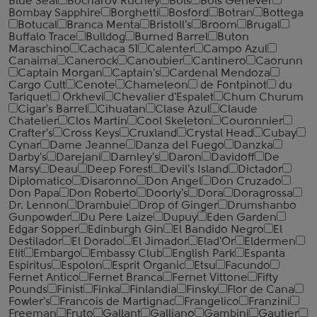
Blue Seal
Bocharov Ruchey
Bols
Bols Genever
Bombay Sapphire
Borghetti
Bosford
Botran
Bottega
Botucal
Branca Menta
Bristoll's
Broom
Brugal
Buffalo Trace
Bulldog
Burned Barrel
Buton
Maraschino
Cachaca 51
Calenter
Campo Azul
Canaima
Canerock
Canoubier
Cantinero
Caorunn
Captain Morgan
Captain's
Cardenal Mendoza
Cargo Cult
Cenote
Chameleon
de Fontpinot
du
Tariquet
Orkhevi
Chevalier d'Espalet
Chum Churum
Cigar's Barrel
Cihuatan
Clase Azul
Claude
Chatelier
Clos Martin
Cool Skeleton
Couronnier
Crafter's
Cross Keys
Cruxland
Crystal Head
Cubay
Cynar
Dame Jeanne
Danza del Fuego
Danzka
Darby's
Darejani
Darnley's
Daron
Davidoff
De
Marsy
Deau
Deep Forest
Devil's Island
Dictador
Diplomatico
Disaronno
Don Angel
Don Cruzado
Don Papa
Don Roberto
Doorly's
Dora
Doragrossa
Dr. Lennon
Drambuie
Drop of Ginger
Drumshanbo
Gunpowder
Du Pere Laize
Dupuy
Eden Garden
Edgar Sopper
Edinburgh Gin
El Bandido Negro
El
Destilador
El Dorado
El Jimador
Elad'Or
Eldermen
Elit
Embargo
Embassy Club
English Park
Espanta
Espiritus
Espolon
Esprit Organic
Etsu
Facundo
Fernet Antico
Fernet Branca
Fernet Vittone
Fifty
Pounds
Finist
Finka
Finlandia
Finsky
Flor de Cana
Fowler's
Francois de Martignac
Frangelico
Franzini
Freeman
Fruto
Gallant
Galliano
Gambini
Gautier