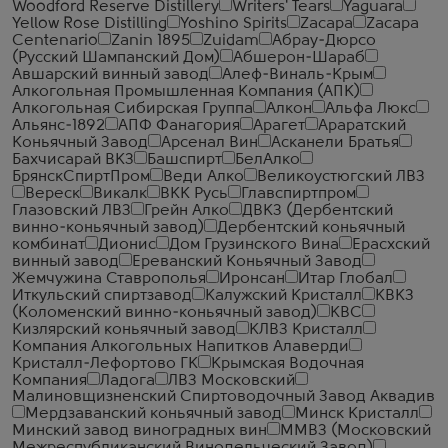
Woodford Reserve Distillery
Writers' Tears
Yaguara
Yellow Rose Distilling
Yoshino Spirits
Zacapa
Zacapa
Centenario
Zanin 1895
Zuidam
Абрау-Дюрсо
(Русский Шампанский Дом)
Абшерон-Шараб
Авшарский винный завод
Алеф-Виналь-Крым
Алкогольная Промышленная Компания (АПК)
Алкогольная Сибирская Группа
Алкон
Альфа Люкс
Альянс-1892
АПФ Фанагория
Арагет
Араратский
Коньячный Завод
Арсенал Вин
Асканели Братья
Бахчисарай ВКЗ
Башспирт
БелАлко
БрянскСпиртПром
Веди Алко
Великоустюгский ЛВЗ
Вереск
Викалк
ВКК Русь
Главспиртпром
Глазовский ЛВЗ
Грейн Алко
ДВКЗ (Дербентский
винно-коньячный завод)
Дербентский коньячный
комбинат
Дионис
Дом Грузинского Вина
Ерасхский
винный завод
Ереванский Коньячный Завод
Жемчужина Ставрополья
Иронсан
Итар Глобал
Иткульский спиртзавод
Калужский Кристалл
КВКЗ
(Коломенский винно-коньячный завод)
КВС
Кизлярский коньячный завод
КЛВЗ Кристалл
Компания Алкогольных Напитков Алаверди
Кристалл-Лефортово ГК
Крымская Водочная
Компания
Ладога
ЛВЗ Московский
Малиновщизненский Спиртоводочный Завод Аквадив
Мердзаванский коньячный завод
Минск Кристалл
Минский завод виноградных вин
ММВЗ (Московский