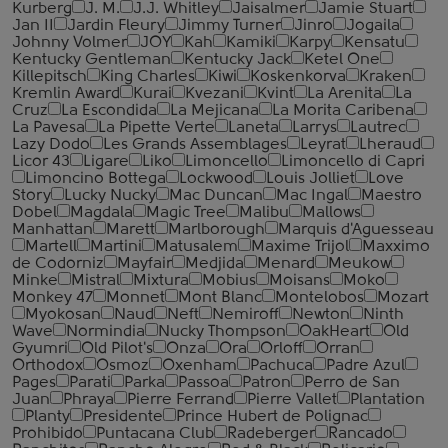
Kurberg
J. M.
J.J. Whitley
Jaisalmer
Jamie Stuart
Jan II
Jardin Fleury
Jimmy Turner
Jinro
Jogaila
Johnny Volmer
JOY
Kah
Kamiki
Karpy
Kensatu
Kentucky Gentleman
Kentucky Jack
Ketel One
Killepitsch
King Charles
Kiwi
Koskenkorva
Kraken
Kremlin Award
Kurai
Kvezani
Kvint
La Arenita
La
Cruz
La Escondida
La Mejicana
La Morita Caribena
La Pavesa
La Pipette Verte
Laneta
Larrys
Lautrec
Lazy Dodo
Les Grands Assemblages
Leyrat
Lheraud
Licor 43
Ligare
Liko
Limoncello
Limoncello di Capri
Limoncino Bottega
Lockwood
Louis Jolliet
Love
Story
Lucky Nucky
Mac Duncan
Mac Ingal
Maestro
Dobel
Magdala
Magic Tree
Malibu
Mallows
Manhattan
Marett
Marlborough
Marquis d'Aguesseau
Martell
Martini
Matusalem
Maxime Trijol
Maxximo
de Codorniz
Mayfair
Medjida
Menard
Meukow
Minke
Mistral
Mixtura
Mobius
Moisans
Moko
Monkey 47
Monnet
Mont Blanc
Montelobos
Mozart
Myokosan
Naud
Neft
Nemiroff
Newton
Ninth
Wave
Normindia
Nucky Thompson
OakHeart
Old
Gyumri
Old Pilot's
Onza
Ora
Orloff
Orran
Orthodox
Osmoz
Oxenham
Pachuca
Padre Azul
Pages
Parati
Parka
Passoa
Patron
Perro de San
Juan
Phraya
Pierre Ferrand
Pierre Vallet
Plantation
Planty
Presidente
Prince Hubert de Polignac
Prohibido
Puntacana Club
Radeberger
Rancado