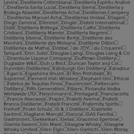
Levira
Destileria Colombiana
Destileria Espiritu Andino
Destileria Santa Lucia
Destileria Sierra
Destileria y
Bodega Abasolo
Destilerias Acha
Destilerias Campeny
Destilerias Manuel Acha
Destilerias Unidas
Diageo
Diego Zamora
Dilmoor
Dingle
Distell International
Distil
Distilleria Bottega
Distilleria Caffo
Distilleria
Cristiani
Distilleria Marolo
Distilleria Negroni
Distilleria Sibona
Distillerie Berta
Distillerie des
Menhirs
Distillerie des Moisans
Distillerie Dillon
Distilleries de Matha
Dobbe
de JOY
du Coquerel
Tariquet
Don Julio
Douglas Laing
Douglas Laing & Co
Drambuie Liqueur Company
Dufftown Distillery
Dugladze W&S
Duh u Boci
Duncan Taylor and Co
Dunrobin Distilleries
Edinburgh Gin Distillery
Edradour
Egan's
Eigashima Shuzo
El Ron Prohibido
El
Supremo
Element Irish Whiskey
Elephant Gin
Ethical
Fabrica de Tequilas Finos
Fauconnier
Fettercairn
Distillery
Fifth Generation
Filliers
Finlandia Vodka
Worldwide LTD
Fleischmann's
Fontagard
Franciacorta
Francis Abecassis
Frapin
Fratelli Averna
Fratelli
Branca Distillerie
Fratelli ‎Francoli
Fraternity Spirits
Freihof
Fruko Schulz
G & J Distillers
Gabriello
Santoni
Gagliano Marcati
Gancia
GAS Familia
Gastronom
Gekkeikan
Gelas
Giacomo Sperone
Giarola Savem
Gin Mare
Glasgow Whisky
Glasgow
Whisky Limited
Glen Elgin
Glen Garioch
Glen Moray