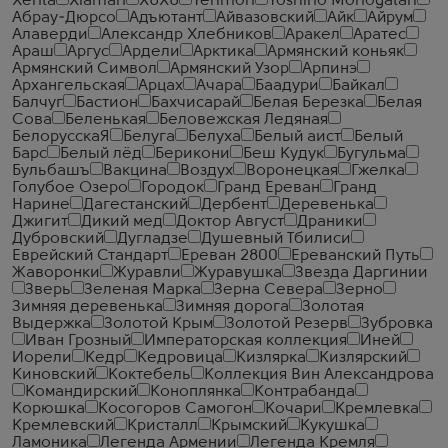
Xenta
Xiaman
XUXU
Yehmon
Yoshino Monogatari
Абрау-Дюрсо
Адъютант
Айвазовский
Айк
Айрум
Алаверди
Александр Хлебников
Аракел
Аратес
Араш
Аргус
Ардели
Арктика
Армянский коньяк
Армянский Символ
Армянский Узор
Арпинэ
Архангельская
Арцах
Ачара
Баадури
Байкал
Балчуг
Бастион
Бахчисарай
Белая Березка
Белая
Сова
Беленькая
Беловежская Ледяная
БелорусскаЯ
Белуга
Белуха
Белый аист
Белый
Барс
Белый лёд
Берикони
Беш Кудук
Бугульма
Бульбашъ
Вакцина
Воздух
Воронецкая
Гжелка
Голубое Озеро
Городок
Гранд Ереван
Гранд
Нарине
Дагестанский
Дербент
Деревенька
Джигит
Дикий мед
Доктор Август
Драники
Дубровский
Дугладзе
Душевный Тбилиси
Еврейский Стандарт
Ереван 2800
Ереванский Путь
Жаворонки
Журавли
Журавушка
Звезда Даргинии
Зверь
Зеленая Марка
Зерна Севера
Зерно
Зимняя деревенька
Зимняя дорога
Золотая
Выдержка
Золотой Крым
Золотой Резерв
Зубровка
Иван Грозный
Императорская коллекция
Иней
Иорели
Кедр
Кедровица
Кизлярка
Кизлярский
Киновский
Коктебель
Коллекция Вин Александрова
Командирский
Коноплянка
Контрабанда
Корюшка
Косогоров Самогон
Кочари
Кремлевка
Кремлевский
Кристалл
Крымский
Кукушка
Ламоника
Легенда Армении
Легенда Кремля