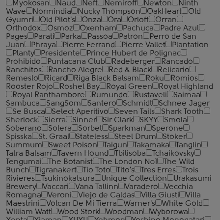
Myokosan
Naud
Neft
Nemiroff
Newton
Ninth
Wave
Normindia
Nucky Thompson
OakHeart
Old
Gyumri
Old Pilot's
Onza
Ora
Orloff
Orran
Orthodox
Osmoz
Oxenham
Pachuca
Padre Azul
Pages
Parati
Parka
Passoa
Patron
Perro de San
Juan
Phraya
Pierre Ferrand
Pierre Vallet
Plantation
Planty
Presidente
Prince Hubert de Polignac
Prohibido
Puntacana Club
Radeberger
Rancado
Ranchitos
Rancho Alegre
Red & Black
Relicario
Remeslo
Ricard
Riga Black Balsam
Roku
Romios
Rooster Rojo
Roshel Bay
Royal Green
Royal Highland
Royal Ranthambore
Rumundo
Rustaveli
Saimaa
Sambuca
SangSom
Santero
Schmidt
Schnee Jager
Se Busca
Select Aperitivo
Seven Tails
Shark Tooth
Sherlock
Sierra
Sinner
Sir Clark
SKYY
Smola
Soberano
Solera
Sorbet
Sparkman
Sperone
Spisska
St. Graal
Stateless
Steel Drum
Stoker
Summum
Sweet Poison
Taigun
Takamaka
Tanglin
Tatra Balsam
Tavern Hound
Tbilisoba
Tchaikovsky
Tengumai
The Botanist
The London №1
The Wild
Bunch
Tigranakert
Tio Toto
Tito's
Tres Erres
Trois
Rivieres
Tsukinokatsura
Unique Collection
Urakasumi
Brewery
Vaccari
Vana Tallinn
Varadero
Vecchia
Romagna
Veroni
Viejo de Caldas
Villa Giusti
Villa
Maestrini
Volcan De Mi Tierra
Warner's
White Gold
William Watt
Wood Stork
Woodman
Wyborowa