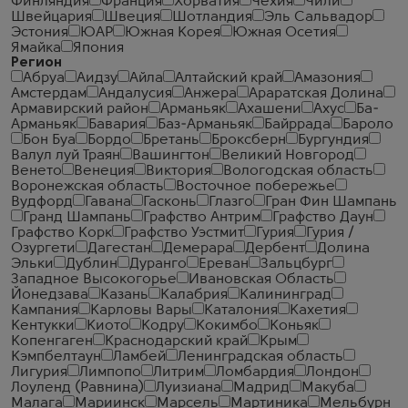
Финляндия
Франция
Хорватия
Чехия
Чили
Швейцария
Швеция
Шотландия
Эль Сальвадор
Эстония
ЮАР
Южная Корея
Южная Осетия
Ямайка
Япония
Регион
Абруа
Аидзу
Айла
Алтайский край
Амазония
Амстердам
Андалусия
Анжера
Араратская Долина
Армавирский район
Арманьяк
Ахашени
Ахус
Ба-
Арманьяк
Бавария
Баз-Арманьяк
Байррада
Бароло
Бон Буа
Бордо
Бретань
Броксберн
Бургундия
Валул луй Траян
Вашингтон
Великий Новгород
Венето
Венеция
Виктория
Вологодская область
Воронежская область
Восточное побережье
Вудфорд
Гавана
Гасконь
Глазго
Гран Фин Шампань
Гранд Шампань
Графство Антрим
Графство Даун
Графство Корк
Графство Уэстмит
Гурия
Гурия /
Озургети
Дагестан
Демерара
Дербент
Долина
Эльки
Дублин
Дуранго
Ереван
Зальцбург
Западное Высокогорье
Ивановская Область
Йонедзава
Казань
Калабрия
Калининград
Кампания
Карловы Вары
Каталония
Кахетия
Кентукки
Киото
Кодру
Кокимбо
Коньяк
Копенгаген
Краснодарский край
Крым
Кэмпбелтаун
Ламбей
Ленинградская область
Лигурия
Лимпопо
Литрим
Ломбардия
Лондон
Лоуленд (Равнина)
Луизиана
Мадрид
Макуба
Малага
Мариинск
Марсель
Мартиника
Мельбурн