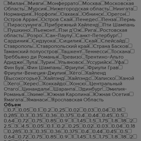
Милан
Мияги
Монферрато
Москва
Московская
Область
Мурсия
Нижегородская область
Ниигата
Нормандия
Норфолк
Оахака
Обнинск
Орегон
Остров Арран
Остров Скай
Пенедес
Пенза
Пермь
Пирассунунга
Прибрежный Хайленд
Пти Шампань
Пушкино
Пьемонт
Пэи д'Ож
Рига
Ростовская
область
Роэро
Сан-Паулу
Санкт-Петербург
Сардиния
Сидзуока
Сицилия
Скай
Спейсайд
Ставрополь
Ставропольский край
Страна Басков
Таманский полуостров
Ташкент
Теннесси
Тоскана
Треббьяно ди Романья
Тревизо
Трентино-Альто
Адидже
Тула
Турин
Ульяновск
Уссурийск
Уфа
Фин Буа
Фин Шампань
Фриули
Фриули Грав
Фриули-Венеция-Джулия
Хёго
Хайленд
(Высокогорье)
Хайлэнд
Хайлэндс
Халиско
Ханой
Хего
Херес
Хоккайдо
Хонсю
Центральный
Отаго
Цинандали
Шаранта
Эдинбург
Эмилия-
Романья
Эхиме
Южная Каролина
Южная Осетия
Ямагата
Яманаси
Ярославская Область
Объем
0.7
0.05
0.1
0.2
0.25
0.02
0.03
0.04
0.18
0.285
0.3
0.35
0.36
0.375
0.4
0.44
0.45
0.5
0.64
0.72
0.75
0.85
0.9
1
1.45
1.5
1.75
1.8
18
2
2.5
3
4.5
0.05
0.1
0.2
0.25
0.02
0.03
0.04
0.18
0.285
0.3
0.35
0.36
0.375
0.4
0.44
0.45
0.5
0.64
0.72
0.75
0.85
0.9
1
1.45
1.5
1.75
1.8
18
2