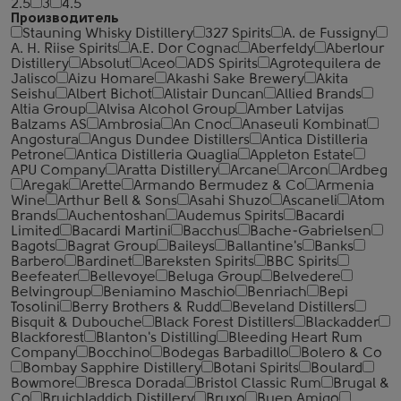
2.5
3
4.5
Производитель
Stauning Whisky Distillery
327 Spirits
A. de Fussigny
A. H. Riise Spirits
A.E. Dor Cognac
Aberfeldy
Aberlour
Distillery
Absolut
Aceo
ADS Spirits
Agrotequilera de
Jalisco
Aizu Homare
Akashi Sake Brewery
Akita
Seishu
Albert Bichot
Alistair Duncan
Allied Brands
Altia Group
Alvisa Alcohol Group
Amber Latvijas
Balzams AS
Ambrosia
An Cnoc
Anaseuli Kombinat
Angostura
Angus Dundee Distillers
Antica Distilleria
Petrone
Antica Distilleria Quaglia
Appleton Estate
APU Company
Aratta Distillery
Arcane
Arcon
Ardbeg
Aregak
Arette
Armando Bermudez & Co
Armenia
Wine
Arthur Bell & Sons
Asahi Shuzo
Ascaneli
Atom
Brands
Auchentoshan
Audemus Spirits
Bacardi
Limited
Bacardi Martini
Bacchus
Bache-Gabrielsen
Bagots
Bagrat Group
Baileys
Ballantine's
Banks
Barbero
Bardinet
Bareksten Spirits
BBC Spirits
Beefeater
Bellevoye
Beluga Group
Belvedere
Belvingroup
Beniamino Maschio
Benriach
Bepi
Tosolini
Berry Brothers & Rudd
Beveland Distillers
Bisquit & Dubouche
Black Forest Distillers
Blackadder
Blackforest
Blanton's Distilling
Bleeding Heart Rum
Company
Bocchino
Bodegas Barbadillo
Bolero & Co
Bombay Sapphire Distillery
Botani Spirits
Boulard
Bowmore
Bresca Dorada
Bristol Classic Rum
Brugal &
Co
Bruichladdich Distillery
Bruxo
Buen Amigo