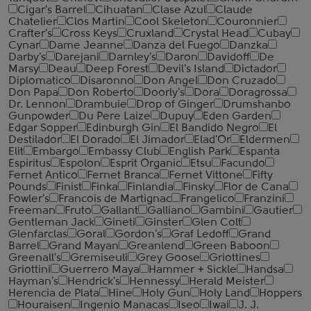
Cigar's Barrel
Cihuatan
Clase Azul
Claude
Chatelier
Clos Martin
Cool Skeleton
Couronnier
Crafter's
Cross Keys
Cruxland
Crystal Head
Cubay
Cynar
Dame Jeanne
Danza del Fuego
Danzka
Darby's
Darejani
Darnley's
Daron
Davidoff
De
Marsy
Deau
Deep Forest
Devil's Island
Dictador
Diplomatico
Disaronno
Don Angel
Don Cruzado
Don Papa
Don Roberto
Doorly's
Dora
Doragrossa
Dr. Lennon
Drambuie
Drop of Ginger
Drumshanbo
Gunpowder
Du Pere Laize
Dupuy
Eden Garden
Edgar Sopper
Edinburgh Gin
El Bandido Negro
El
Destilador
El Dorado
El Jimador
Elad'Or
Eldermen
Elit
Embargo
Embassy Club
English Park
Espanta
Espiritus
Espolon
Esprit Organic
Etsu
Facundo
Fernet Antico
Fernet Branca
Fernet Vittone
Fifty
Pounds
Finist
Finka
Finlandia
Finsky
Flor de Cana
Fowler's
Francois de Martignac
Frangelico
Franzini
Freeman
Fruto
Gallant
Galliano
Gambini
Gautier
Gentleman Jack
Gineti
Ginster
Glen Colt
Glenfarclas
Goral
Gordon's
Graf Ledoff
Grand
Barrel
Grand Mayan
Greanlend
Green Baboon
Greenall's
Gremiseuli
Grey Goose
Griottines
Griottini
Guerrero Maya
Hammer + Sickle
Handsa
Hayman's
Hendrick's
Hennessy
Herald Meister
Herencia de Plata
Hine
Holy Gun
Holy Land
Hoppers
Houraisen
Ingenio Manacas
Iseo
Iwai
J. J.