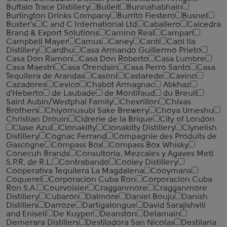
Buffalo Trace Distillery
Bulleit
Bunnahabhain
Burlington Drinks Company
Burrito Fiestero
Busnel
Buster's
C and C International Ltd
Caballero
Caicedra
Brand & Export Solutions
Camino Real
Campari
Campbell Mayer
Camus
Caney
Canti
Caol Ila
Distillery
Cardhu
Casa Armando Guillermo Prieto
Casa Don Ramon
Casa Don Roberto
Casa Lumbre
Casa Maestri
Casa Orendain
Casa Perro Santo
Casa
Tequilera de Arandas
Casoni
Castarede
Cavino
Cazadores
Cevico
Chabot Armagnac
Abkhaz
d'Heberto
de Laubade
de Montifaud
du Breuil
Saint Aubin/Westphal Family
Chevrillon
Chivas
Brothers
Chiyomusubi Sake Brewery
Choya Umeshu
Christian Drouin
Cidrerie de la Brique
City of London
Clase Azul
Clonakilty
Clonakilty Distillery
Clynelish
Distillery
Cognac Ferrand
Compagnie des Produits de
Gascogne
Compass Box
Compass Box Whisky
Conecuh Brands
Consultoria. Mezcales y Agaves Metl
S.P.R. de R.L.
Contrabando
Cooley Distillery
Cooperativa Tequilera La Magdalena
Cooymans
Coquerel
Corporacion Cuba Ron
Corporacion Cuba
Ron S.A.
Courvoisier
Cragganmore
Cragganmore
Distillery
Cubaron
Dalmore
Daniel Bouju
Danish
Distillers
Darroze
Dartigalongue
David Sarajishvili
and Eniseli
De Kuyper
Deanston
Delamain
Demerara Distillers
Destiladora San Nicolas
Destilaria