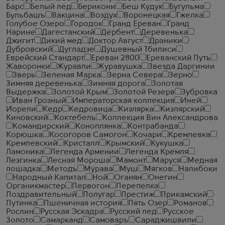
Барс
Белый лёд
Берикони
Беш Кудук
Бугульма
Бульбашъ
Вакцина
Воздух
Воронецкая
Гжелка
Голубое Озеро
Городок
Гранд Ереван
Гранд
Нарине
Дагестанский
Дербент
Деревенька
Джигит
Дикий мед
Доктор Август
Драники
Дубровский
Дугладзе
Душевный Тбилиси
Еврейский Стандарт
Ереван 2800
Ереванский Путь
Жаворонки
Журавли
Журавушка
Звезда Даргинии
Зверь
Зеленая Марка
Зерна Севера
Зерно
Зимняя деревенька
Зимняя дорога
Золотая
Выдержка
Золотой Крым
Золотой Резерв
Зубровка
Иван Грозный
Императорская коллекция
Иней
Иорели
Кедр
Кедровица
Кизлярка
Кизлярский
Киновский
Коктебель
Коллекция Вин Александрова
Командирский
Коноплянка
Контрабанда
Корюшка
Косогоров Самогон
Кочари
Кремлевка
Кремлевский
Кристалл
Крымский
Кукушка
Ламоника
Легенда Армении
Легенда Кремля
Лезгинка
Лесная Мороша
Мамонт
Маруся
Медная
лошадка
Методъ
Мурава
Муш
Мягков
Налибоки
Народный Капитал
Ной
Оганян
Онегин
Органикмастер
Первогон
Перепелка
Поздравительный
Полугар
Престиж
Прикамский
Путинка
Пшеничная история
Пять Озер
Романов
Рослин
Русская Эскадра
Русский лед
Русское
Золото
Самарканд
Самоваръ
Сараджишвили