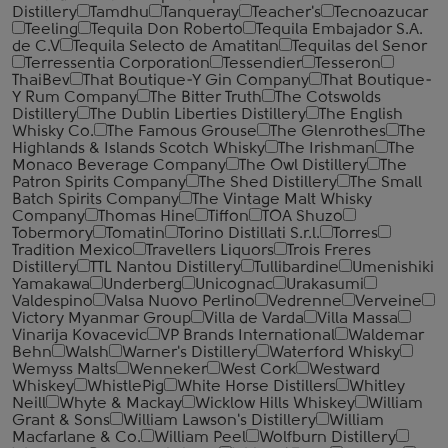
Distillery
Tamdhu
Tanqueray
Teacher's
Tecnoazucar
Teeling
Tequila Don Roberto
Tequila Embajador S.A.
de C.V
Tequila Selecto de Amatitan
Tequilas del Senor
Terressentia Corporation
Tessendier
Tesseron
ThaiBev
That Boutique-Y Gin Company
That Boutique-
Y Rum Company
The Bitter Truth
The Cotswolds
Distillery
The Dublin Liberties Distillery
The English
Whisky Co.
The Famous Grouse
The Glenrothes
The
Highlands & Islands Scotch Whisky
The Irishman
The
Monaco Beverage Company
The Owl Distillery
The
Patron Spirits Company
The Shed Distillery
The Small
Batch Spirits Company
The Vintage Malt Whisky
Company
Thomas Hine
Tiffon
TOA Shuzo
Tobermory
Tomatin
Torino Distillati S.r.l.
Torres
Tradition Mexico
Travellers Liquors
Trois Freres
Distillery
TTL Nantou Distillery
Tullibardine
Umenishiki
Yamakawa
Underberg
Unicognac
Urakasumi
Valdespino
Valsa Nuovo Perlino
Vedrenne
Verveine
Victory Myanmar Group
Villa de Varda
Villa Massa
Vinarija Kovacevic
VP Brands International
Waldemar
Behn
Walsh
Warner's Distillery
Waterford Whisky
Wemyss Malts
Wenneker
West Cork
Westward
Whiskey
WhistlePig
White Horse Distillers
Whitley
Neill
Whyte & Mackay
Wicklow Hills Whiskey
William
Grant & Sons
William Lawson's Distillery
William
Macfarlane & Co.
William Peel
Wolfburn Distillery