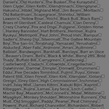
Daniel's
Old Hunter's
The Busker
The Kurayoshi
Glen Clyde
Glen Keith
Glendronach
Glengoyne
Hakushu
Hibiki
Highland Mist
Jim Beam
Mortlach
Old Ballantruan
Scapegrace
Shinobu
William
Lawson's
Yellow Rose
Yoichi
Black Bull
Black Ram
Braes of Glenlivet
Caisteal Chamuis
Clan Denny
Crazy Charley
Fox and Dogs
Fujigane
Golden Horse
Hankey Bannister
Hart Brothers
Heriose
Kujira
Ryukyu
Metropoli
Paul John
Proud Irish
Rampur
Sadler's
Sheep Dip
Silvermalt
The Galtee Mountain
Boy
The San-In
Torabhaig
Yamazaki
Yerushalmi
Abducted
Aber Falls
Ardmore
Arran
Aultmore
Balblair
Bandwagon
Bankhall
Barclays
Barr an Uisce
Beaver's Dram
Bell's
Black & White
Blend 285
Bold
Thady
Buffalo Bill
Carrygreen
Castlecraig
CastleSword
Cladach
Cotswolds
Craigellachie
Dalwhinnie
Darrow
Dimple
Domwill
Drummers
Eddu
Five Decades Tomintoul
Fujimi
Fuyu
Girvan
Patent Still
Glen Forest
Glen Kirk
Glendale
Golani
Greign
Grey Glen
High Commissioner
Inchmoan
Indri
Islay Mist
James Kilton
Kabuki Bijin
Kapriol
Kilbeggan
Kujira
Lamas
Ley Seca
Loch Castle
Machir Bay
Masahiro
McConnell's
Midai
Millstone
Miyagikyo
Monkey Shoulder
Moonshine Runners
Old
Mull
Old Smuggler
Paddy
Pearse
Peat Chimney
Powers
Puni
Richard Chancellor
Richardson
Robert