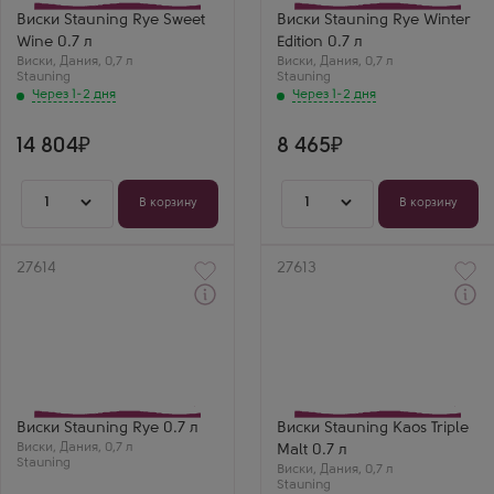
Stauning
Бренд
Выдержка
Stauning
Виски Stauning Rye Sweet
Виски Stauning Rye Winter
5 лет
Выдержка
Wine 0.7 л
Edition 0.7 л
3 года
Виски
,
Дания
,
0,7 л
Виски
,
Дания
,
0,7 л
Stauning
Stauning
Через 1-2 дня
Через 1-2 дня
14 804
8 465
1
1
В корзину
В корзину
Артикул
27614
Артикул
27613
Через 1-2 дня
Через 1-2 дня
Виски
Виски
Стаунинг Рай
Стаунинг Каос Трипл
Производитель
Молт
Stauning Whisky Distillery
Производитель
Бренд
Stauning Whisky Distillery
Stauning
Бренд
Выдержка
Stauning
Виски Stauning Rye 0.7 л
Виски Stauning Kaos Triple
3 года
Выдержка
Виски
,
Дания
,
0,7 л
Malt 0.7 л
4 года
Stauning
Виски
,
Дания
,
0,7 л
Stauning