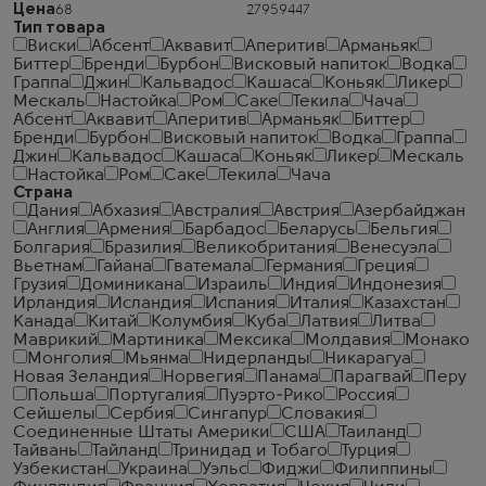
Цена
Тип товара
Виски
Абсент
Аквавит
Аперитив
Арманьяк
Биттер
Бренди
Бурбон
Висковый напиток
Водка
Граппа
Джин
Кальвадос
Кашаса
Коньяк
Ликер
Мескаль
Настойка
Ром
Саке
Текила
Чача
Абсент
Аквавит
Аперитив
Арманьяк
Биттер
Бренди
Бурбон
Висковый напиток
Водка
Граппа
Джин
Кальвадос
Кашаса
Коньяк
Ликер
Мескаль
Настойка
Ром
Саке
Текила
Чача
Страна
Дания
Абхазия
Австралия
Австрия
Азербайджан
Англия
Армения
Барбадос
Беларусь
Бельгия
Болгария
Бразилия
Великобритания
Венесуэла
Вьетнам
Гайана
Гватемала
Германия
Греция
Грузия
Доминикана
Израиль
Индия
Индонезия
Ирландия
Исландия
Испания
Италия
Казахстан
Канада
Китай
Колумбия
Куба
Латвия
Литва
Маврикий
Мартиника
Мексика
Молдавия
Монако
Монголия
Мьянма
Нидерланды
Никарагуа
Новая Зеландия
Норвегия
Панама
Парагвай
Перу
Польша
Португалия
Пуэрто-Рико
Россия
Сейшелы
Сербия
Сингапур
Словакия
Соединенные Штаты Америки
США
Таиланд
Тайвань
Тайланд
Тринидад и Тобаго
Турция
Узбекистан
Украина
Уэльс
Фиджи
Филиппины