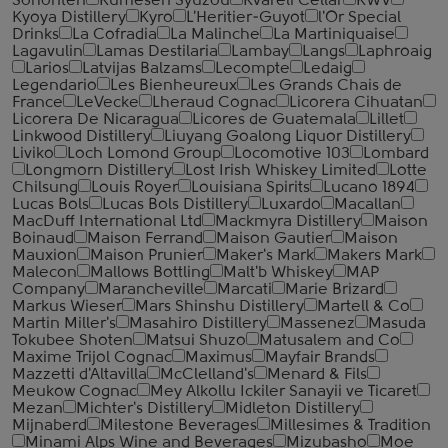
Sohonten
Kumesen Syuzou
Kvareli Cellar
KWV
Kyoya Distillery
Kyro
L'Heritier-Guyot
l'Or Special
Drinks
La Cofradia
La Malinche
La Martiniquaise
Lagavulin
Lamas Destilaria
Lambay
Langs
Laphroaig
Larios
Latvijas Balzams
Lecompte
Ledaig
Legendario
Les Bienheureux
Les Grands Chais de
France
LeVecke
Lheraud Cognac
Licorera Cihuatan
Licorera De Nicaragua
Licores de Guatemala
Lillet
Linkwood Distillery
Liuyang Goalong Liquor Distillery
Liviko
Loch Lomond Group
Locomotive 103
Lombard
Longmorn Distillery
Lost Irish Whiskey Limited
Lotte
Chilsung
Louis Royer
Louisiana Spirits
Lucano 1894
Lucas Bols
Lucas Bols Distillery
Luxardo
Macallan
MacDuff International Ltd
Mackmyra Distillery
Maison
Boinaud
Maison Ferrand
Maison Gautier
Maison
Mauxion
Maison Prunier
Maker's Mark
Makers Mark
Malecon
Mallows Bottling
Malt'b Whiskey
MAP
Company
Marancheville
Marcati
Marie Brizard
Markus Wieser
Mars Shinshu Distillery
Martell & Co
Martin Miller's
Masahiro Distillery
Massenez
Masuda
Tokubee Shoten
Matsui Shuzo
Matusalem and Co
Maxime Trijol Cognac
Maximus
Mayfair Brands
Mazzetti d'Altavilla
McClelland's
Menard & Fils
Meukow Cognac
Mey Alkollu Ickiler Sanayii ve Ticaret
Mezan
Michter's Distillery
Midleton Distillery
Mijnaberd
Milestone Beverages
Millesimes & Tradition
Minami Alps Wine and Beverages
Mizubasho
Moe