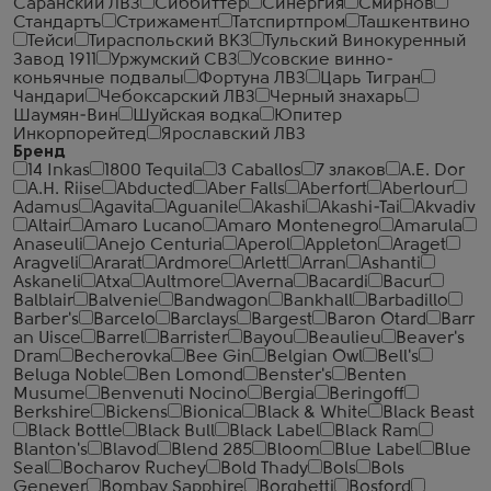
Саранский ЛВЗ
Сиббиттер
Синергия
Смирнов
Стандартъ
Стрижамент
Татспиртпром
Ташкентвино
Тейси
Тираспольский ВКЗ
Тульский Винокуренный
Завод 1911
Уржумский СВЗ
Усовские винно-
коньячные подвалы
Фортуна ЛВЗ
Царь Тигран
Чандари
Чебоксарский ЛВЗ
Черный знахарь
Шаумян-Вин
Шуйская водка
Юпитер
Инкорпорейтед
Ярославский ЛВЗ
Бренд
14 Inkas
1800 Tequila
3 Caballos
7 злаков
A.E. Dor
A.H. Riise
Abducted
Aber Falls
Aberfort
Aberlour
Adamus
Agavita
Aguanile
Akashi
Akashi-Tai
Akvadiv
Altair
Amaro Lucano
Amaro Montenegro
Amarula
Anaseuli
Anejo Centuria
Aperol
Appleton
Araget
Aragveli
Ararat
Ardmore
Arlett
Arran
Ashanti
Askaneli
Atxa
Aultmore
Averna
Bacardi
Bacur
Balblair
Balvenie
Bandwagon
Bankhall
Barbadillo
Barber's
Barcelo
Barclays
Bargest
Baron Otard
Barr
an Uisce
Barrel
Barrister
Bayou
Beaulieu
Beaver's
Dram
Becherovka
Bee Gin
Belgian Owl
Bell's
Beluga Noble
Ben Lomond
Benster's
Benten
Musume
Benvenuti Nocino
Bergia
Beringoff
Berkshire
Bickens
Bionica
Black & White
Black Beast
Black Bottle
Black Bull
Black Label
Black Ram
Blanton's
Blavod
Blend 285
Bloom
Blue Label
Blue
Seal
Bocharov Ruchey
Bold Thady
Bols
Bols
Genever
Bombay Sapphire
Borghetti
Bosford