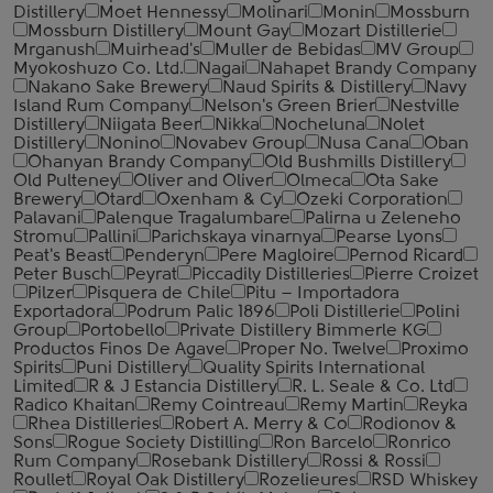
Distillery
Moet Hennessy
Molinari
Monin
Mossburn
Mossburn Distillery
Mount Gay
Mozart Distillerie
Mrganush
Muirhead's
Muller de Bebidas
MV Group
Myokoshuzo Co. Ltd.
Nagai
Nahapet Brandy Company
Nakano Sake Brewery
Naud Spirits & Distillery
Navy
Island Rum Company
Nelson's Green Brier
Nestville
Distillery
Niigata Beer
Nikka
Nocheluna
Nolet
Distillery
Nonino
Novabev Group
Nusa Cana
Oban
Ohanyan Brandy Company
Old Bushmills Distillery
Old Pulteney
Oliver and Oliver
Olmeca
Ota Sake
Brewery
Otard
Oxenham & Cy
Ozeki Corporation
Palavani
Palenque Tragalumbare
Palirna u Zeleneho
Stromu
Pallini
Parichskaya vinarnya
Pearse Lyons
Peat's Beast
Penderyn
Pere Magloire
Pernod Ricard
Peter Busch
Peyrat
Piccadily Distilleries
Pierre Croizet
Pilzer
Pisquera de Chile
Pitu – Importadora
Exportadora
Podrum Palic 1896
Poli Distillerie
Polini
Group
Portobello
Private Distillery Bimmerle KG
Productos Finos De Agave
Proper No. Twelve
Proximo
Spirits
Puni Distillery
Quality Spirits International
Limited
R & J Estancia Distillery
R. L. Seale & Co. Ltd
Radico Khaitan
Remy Cointreau
Remy Martin
Reyka
Rhea Distilleries
Robert A. Merry & Co
Rodionov &
Sons
Rogue Society Distilling
Ron Barcelo
Ronrico
Rum Company
Rosebank Distillery
Rossi & Rossi
Roullet
Royal Oak Distillery
Rozelieures
RSD Whiskey