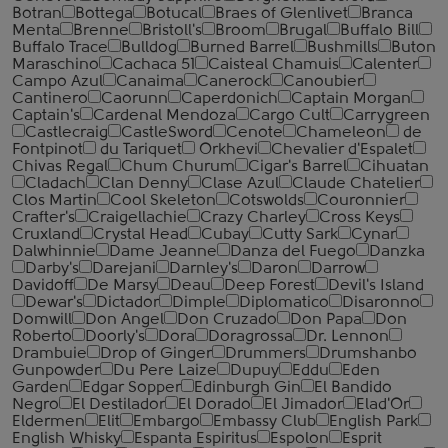
Botran
Bottega
Botucal
Braes of Glenlivet
Branca
Menta
Brenne
Bristoll's
Broom
Brugal
Buffalo Bill
Buffalo Trace
Bulldog
Burned Barrel
Bushmills
Buton
Maraschino
Cachaca 51
Caisteal Chamuis
Calenter
Campo Azul
Canaima
Canerock
Canoubier
Cantinero
Caorunn
Caperdonich
Captain Morgan
Captain's
Cardenal Mendoza
Cargo Cult
Carrygreen
Castlecraig
CastleSword
Cenote
Chameleon
de
Fontpinot
du Tariquet
Orkhevi
Chevalier d'Espalet
Chivas Regal
Chum Churum
Cigar's Barrel
Cihuatan
Cladach
Clan Denny
Clase Azul
Claude Chatelier
Clos Martin
Cool Skeleton
Cotswolds
Couronnier
Crafter's
Craigellachie
Crazy Charley
Cross Keys
Cruxland
Crystal Head
Cubay
Cutty Sark
Cynar
Dalwhinnie
Dame Jeanne
Danza del Fuego
Danzka
Darby's
Darejani
Darnley's
Daron
Darrow
Davidoff
De Marsy
Deau
Deep Forest
Devil's Island
Dewar's
Dictador
Dimple
Diplomatico
Disaronno
Domwill
Don Angel
Don Cruzado
Don Papa
Don
Roberto
Doorly's
Dora
Doragrossa
Dr. Lennon
Drambuie
Drop of Ginger
Drummers
Drumshanbo
Gunpowder
Du Pere Laize
Dupuy
Eddu
Eden
Garden
Edgar Sopper
Edinburgh Gin
El Bandido
Negro
El Destilador
El Dorado
El Jimador
Elad'Or
Eldermen
Elit
Embargo
Embassy Club
English Park
English Whisky
Espanta Espiritus
Espolon
Esprit