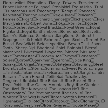
Pierre Vallet
Plantation
Planty
Powers
Presidente
Prince Hubert de Polignac
Prohibido
Proud Irish
Puni
Puntacana Club
Radeberger
Rampur
Rancado
Ranchitos
Rancho Alegre
Red & Black
Relicario
Remeslo
Ricard
Richard Chancellor
Richardson
Riga
Black Balsam
Robert Burns
Roku
Romios
Rooster
Rojo
Roshel Bay
Royal Brackla
Royal Green
Royal
Highland
Royal Ranthambore
Rumundo
Rustaveli
Sadler's
Saimaa
Sambuca
SangSom
Santero
Scapegrace
Schmidt
Schnee Jager
Scotch Terrier
Se
Busca
Sea Witch
Select Aperitivo
Seven Tails
Shark
Tooth
Sheep Dip
Sherlock
Shin
Shinobu
Sierra
Silver Seal
Silvermalt
Singleton
Sinner
Sir Clark
SKYY
Smokestack
Smokey Joe
Smola
Soberano
Solera
Sorbet
Sparkman
Sperone
Spice King
Spisska
St. Graal
Starward
Stateless
Stauning
Steel
Drum
Stoker
Storm
Summum
Sweet Poison
Taigun
Taisteal
Takamaka
Taketsuru
Tamdhu
Tanglin
Tatra
Balsam
Tavern Hound
Tbilisoba
Tchaikovsky
Tengumai
Tenjaku
The Botanist
The Busker
The
Dead Rabbit
The Galtee Mountain Boy
The Glenlee
The Hive
The Kurayoshi
The London №1
The
Observatory
The Peat Monster
The San-In
The
Whistler
The Wild Bunch
Three Scottish Brothers
Tigranakert
Tio Toto
Tito's
Togouchi
Toki
Tomintoul
Torabhaig
Tres Erres
Trois Rivieres
Trouble Maker