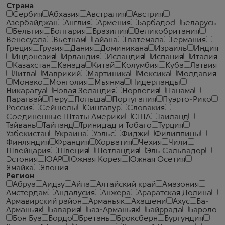
Страна
Сербия
Абхазия
Австралия
Австрия
Азербайджан
Англия
Армения
Барбадос
Беларусь
Бельгия
Болгария
Бразилия
Великобритания
Венесуэла
Вьетнам
Гайана
Гватемала
Германия
Греция
Грузия
Дания
Доминикана
Израиль
Индия
Индонезия
Ирландия
Исландия
Испания
Италия
Казахстан
Канада
Китай
Колумбия
Куба
Латвия
Литва
Маврикий
Мартиника
Мексика
Молдавия
Монако
Монголия
Мьянма
Нидерланды
Никарагуа
Новая Зеландия
Норвегия
Панама
Парагвай
Перу
Польша
Португалия
Пуэрто-Рико
Россия
Сейшелы
Сингапур
Словакия
Соединенные Штаты Америки
США
Таиланд
Тайвань
Тайланд
Тринидад и Тобаго
Турция
Узбекистан
Украина
Уэльс
Фиджи
Филиппины
Финляндия
Франция
Хорватия
Чехия
Чили
Швейцария
Швеция
Шотландия
Эль Сальвадор
Эстония
ЮАР
Южная Корея
Южная Осетия
Ямайка
Япония
Регион
Абруа
Аидзу
Айла
Алтайский край
Амазония
Амстердам
Андалусия
Анжера
Араратская Долина
Армавирский район
Арманьяк
Ахашени
Ахус
Ба-
Арманьяк
Бавария
Баз-Арманьяк
Байррада
Бароло
Бон Буа
Бордо
Бретань
Броксберн
Бургундия