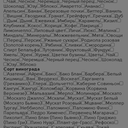
Чай
Чеcнок
Черемша
Черный перец
Чеснок
Шоколад
Юзу
Яблоко
Амаретто
Ананас
Апельсин
Банан
Березовые почки
Биттер
Ваниль
Вишня
Гвоздика
Гранат
Грейпфрут
Гречиха
Дуб
Дым
Дыня
Ежевика
Имбирь
Карамель
Кизил
Клубника
Кокос
Корица
Кофе
Лакрица
Лимончелло
Липовый цвет
Личи
Люкс
Малина
Миндаль
Минералы
Можжевельник
Мята
Овощи
Перец
Персик
Ржаные сухари
Родиола розовая
(Золотой корень)
Рябина
Сливки
Смородина
Спирт Белальфа
Тутовник
Фруктовый
Фундук
Хмель
Хрен
Хурма
Цветки бузины
Цветы
Чай
Чеcнок
Черемша
Черный перец
Чеснок
Шоколад
Юзу
Яблоко
Сорт винограда
Азатени
Айрен
Бако
Бако Блан
Барбера
Белый
Кишмиш
Ван
Вердехо
Воскеат
Гарганега
(Греканико)
Глера
Дольчетто
Каберне Совиньон
Кангун
Кангур
Коломбар
Корвина (Корвина
Веронезе)
Мальвазия
Мерло
Молинара
Москато
Москато Джалло
Мсхали
Мускат
Мускат Белый
(Москато Бьянко)
Мускат Розовый
Мцване
Мюллер
Тургау
Неббиоло
Паломино
Паломино Фино
Парельяда
Педро Хименес
Первенец Магарача
Пиколит
Пино Блан (Пино Бьянко)
Пино Гриджио
(Пино Гри)
Пино Нуар
Плант-де-Грасс
Рефоско
Рислинг
Ркацители
Саперави
Скьява
Токай