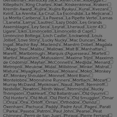
Gentleman
Kentucky Jack
Ketel One
Kilbeggan
Killepitsch
King Charles
Kiwi
Koskenkorva
Kraken
Kremlin Award
Kujira
Kujira Ryukyu
Kurai
Kvezani
Kvint
La Arenita
La Cruz
La Escondida
La Mejicana
La Morita Caribena
La Pavesa
La Pipette Verte
Lamas
Laneta
Larrys
Lautrec
Lazy Dodo
Les Grands
Assemblages
Ley Seca
Leyrat
Lheraud
Licor 43
Ligare
Liko
Limoncello
Limoncello di Capri
Limoncino Bottega
Loch Castle
Lockwood
Louis
Jolliet
Love Story
Lucky Nucky
Mac Duncan
Mac
Ingal
Machir Bay
Macleod's
Maestro Dobel
Magdala
Magic Tree
Malibu
Mallows
Malt B
Manhattan
Marett
Marlborough
Marquis d'Aguesseau
Martell
Martini
Masahiro
Matusalem
Maxime Trijol
Maxximo
de Codorniz
Mayfair
McConnell's
Medjida
Menard
Metropoli
Meukow
Midai
Millstone
Minke
Mistral
Mixtura
Miyagikyo
Mobius
Moisans
Moko
Monkey
47
Monkey Shoulder
Monnet
Mont Blanc
Montelobos
Moonshine Runners
Mortlach
Mozart
Murray McDavid
Myokosan
Naud
Neft
Nemiroff
Nestville
Newton
Ninth Wave
Normindia
Nucky
Thompson
OakHeart
Old Ballantruan
Old Gyumri
Old Hunter's
Old Mull
Old Pilot's
Old Smuggler
Omar
Onza
Ora
Orloff
Orran
Orthodox
Osmoz
Oxenham
Pachuca
Paddy
Padre Azul
Pages
Parati
Parka
Passoa
Patron
Paul John
Pearse
Peat
Chimney
Perro de San Juan
Phraya
Pierre Ferrand