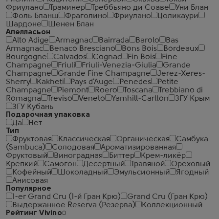
Фриулано
Траминер
Треббьяно ди Соаве
Уни Блан
Фоль Бланш
Фраголино
Фриулано
Цоликаури
Шардоне
Шенен Блан
Апелласьон
Alto Adige
Armagnac
Bairrada
Barolo
Bas
Armagnac
Benaco Bresciano
Bons Bois
Bordeaux
Bourgogne
Calvados
Cognac
Fin Bois
Fine
Champagne
Friuli
Friuli-Venezia-Giulia
Grande
Champagne
Grande Fine Champagne
Jerez-Xeres-
Sherry
Kakheti
Pays d'Auge
Penedes
Petite
Champagne
Piemont
Roero
Toscana
Trebbiano di
Romagna
Treviso
Veneto
Yamhill-Carlton
ЗГУ Крым
ЗГУ Кубань
Подарочная упаковка
Да
Нет
Тип
Фруктовая
Классическая
Органическая
Самбука
(Sambuca)
Солодовая
Ароматизированная
Фруктовый
Виноградная
Биттер
Крем-ликёр
Крепкий
Самогон
Десертный
Травяной
Ореховый
Кофейный
Шоколадный
Эмульсионный
Ягодный
Анисовая
Популярное
1-er Grand Cru (1-й Гран Крю)
Grand Cru (Гран Крю)
Выдержанное Reserva (Резерва)
Коллекционный
Рейтинг Vivino