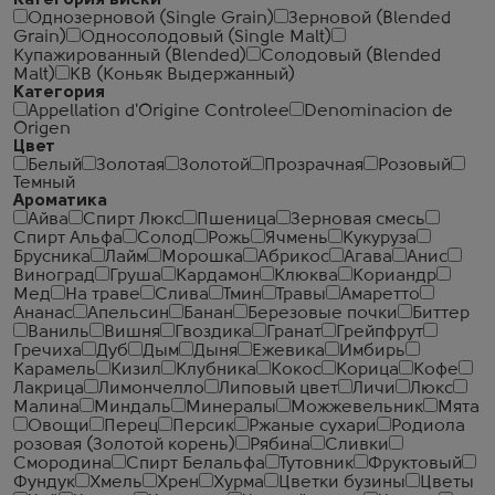
Категория виски
Однозерновой (Single Grain)
Зерновой (Blended
Grain)
Односолодовый (Single Malt)
Купажированный (Blended)
Солодовый (Blended
Malt)
КВ (Коньяк Выдержанный)
Категория
Appellation d'Origine Controlee
Denominacion de
Origen
Цвет
Белый
Золотая
Золотой
Прозрачная
Розовый
Темный
Ароматика
Айва
Спирт Люкс
Пшеница
Зерновая смесь
Спирт Альфа
Солод
Рожь
Ячмень
Кукуруза
Брусника
Лайм
Морошка
Абрикос
Агава
Анис
Виноград
Груша
Кардамон
Клюква
Кориандр
Мед
На траве
Слива
Тмин
Травы
Амаретто
Ананас
Апельсин
Банан
Березовые почки
Биттер
Ваниль
Вишня
Гвоздика
Гранат
Грейпфрут
Гречиха
Дуб
Дым
Дыня
Ежевика
Имбирь
Карамель
Кизил
Клубника
Кокос
Корица
Кофе
Лакрица
Лимончелло
Липовый цвет
Личи
Люкс
Малина
Миндаль
Минералы
Можжевельник
Мята
Овощи
Перец
Персик
Ржаные сухари
Родиола
розовая (Золотой корень)
Рябина
Сливки
Смородина
Спирт Белальфа
Тутовник
Фруктовый
Фундук
Хмель
Хрен
Хурма
Цветки бузины
Цветы