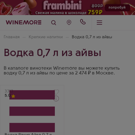
Главная
Крепкие напитки
Водка 0,7 л из айвы
Водка 0,7 л из айвы
В каталоге винотеки Winemore вы можете купить
водку 0,7 л из айвы по цене за 2 474 ₽ в Москве.
Артикул
3313
5.0
Водка
Rakija Dunja
Производитель
Simex Original
Артём
Айва — ароматный, с
цветочными нотками