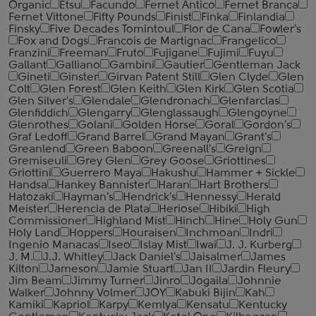
Organic
Etsu
Facundo
Fernet Antico
Fernet Branca
Fernet Vittone
Fifty Pounds
Finist
Finka
Finlandia
Finsky
Five Decades Tomintoul
Flor de Cana
Fowler's
Fox and Dogs
Francois de Martignac
Frangelico
Franzini
Freeman
Fruto
Fujigane
Fujimi
Fuyu
Gallant
Galliano
Gambini
Gautier
Gentleman Jack
Gineti
Ginster
Girvan Patent Still
Glen Clyde
Glen
Colt
Glen Forest
Glen Keith
Glen Kirk
Glen Scotia
Glen Silver's
Glendale
Glendronach
Glenfarclas
Glenfiddich
Glengarry
Glenglassaugh
Glengoyne
Glenrothes
Golani
Golden Horse
Goral
Gordon's
Graf Ledoff
Grand Barrel
Grand Mayan
Grant's
Greanlend
Green Baboon
Greenall's
Greign
Gremiseuli
Grey Glen
Grey Goose
Griottines
Griottini
Guerrero Maya
Hakushu
Hammer + Sickle
Handsa
Hankey Bannister
Haran
Hart Brothers
Hatozaki
Hayman's
Hendrick's
Hennessy
Herald
Meister
Herencia de Plata
Heriose
Hibiki
High
Commissioner
Highland Mist
Hinch
Hine
Holy Gun
Holy Land
Hoppers
Houraisen
Inchmoan
Indri
Ingenio Manacas
Iseo
Islay Mist
Iwai
J. J. Kurberg
J. M.
J.J. Whitley
Jack Daniel's
Jaisalmer
James
Kilton
Jameson
Jamie Stuart
Jan II
Jardin Fleury
Jim Beam
Jimmy Turner
Jinro
Jogaila
Johnnie
Walker
Johnny Volmer
JOY
Kabuki Bijin
Kah
Kamiki
Kapriol
Karpy
Kemlya
Kensatu
Kentucky