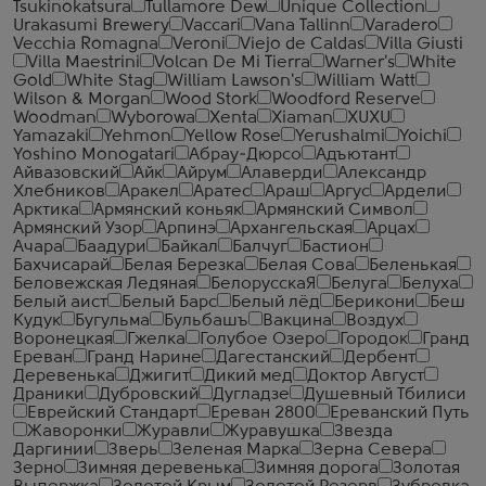
Tsukinokatsura
Tullamore Dew
Unique Collection
Urakasumi Brewery
Vaccari
Vana Tallinn
Varadero
Vecchia Romagna
Veroni
Viejo de Caldas
Villa Giusti
Villa Maestrini
Volcan De Mi Tierra
Warner's
White
Gold
White Stag
William Lawson's
William Watt
Wilson & Morgan
Wood Stork
Woodford Reserve
Woodman
Wyborowa
Xenta
Xiaman
XUXU
Yamazaki
Yehmon
Yellow Rose
Yerushalmi
Yoichi
Yoshino Monogatari
Абрау-Дюрсо
Адъютант
Айвазовский
Айк
Айрум
Алаверди
Александр
Хлебников
Аракел
Аратес
Араш
Аргус
Ардели
Арктика
Армянский коньяк
Армянский Символ
Армянский Узор
Арпинэ
Архангельская
Арцах
Ачара
Баадури
Байкал
Балчуг
Бастион
Бахчисарай
Белая Березка
Белая Сова
Беленькая
Беловежская Ледяная
БелорусскаЯ
Белуга
Белуха
Белый аист
Белый Барс
Белый лёд
Берикони
Беш
Кудук
Бугульма
Бульбашъ
Вакцина
Воздух
Воронецкая
Гжелка
Голубое Озеро
Городок
Гранд
Ереван
Гранд Нарине
Дагестанский
Дербент
Деревенька
Джигит
Дикий мед
Доктор Август
Драники
Дубровский
Дугладзе
Душевный Тбилиси
Еврейский Стандарт
Ереван 2800
Ереванский Путь
Жаворонки
Журавли
Журавушка
Звезда
Даргинии
Зверь
Зеленая Марка
Зерна Севера
Зерно
Зимняя деревенька
Зимняя дорога
Золотая