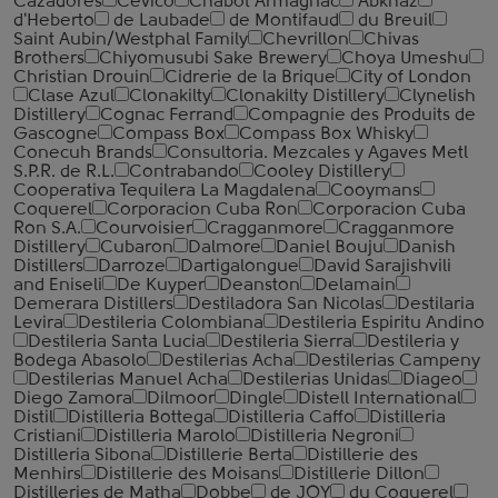
Cazadores
Cevico
Chabot Armagnac
Abkhaz
d'Heberto
de Laubade
de Montifaud
du Breuil
Saint Aubin/Westphal Family
Chevrillon
Chivas
Brothers
Chiyomusubi Sake Brewery
Choya Umeshu
Christian Drouin
Cidrerie de la Brique
City of London
Clase Azul
Clonakilty
Clonakilty Distillery
Clynelish
Distillery
Cognac Ferrand
Compagnie des Produits de
Gascogne
Compass Box
Compass Box Whisky
Conecuh Brands
Consultoria. Mezcales y Agaves Metl
S.P.R. de R.L.
Contrabando
Cooley Distillery
Cooperativa Tequilera La Magdalena
Cooymans
Coquerel
Corporacion Cuba Ron
Corporacion Cuba
Ron S.A.
Courvoisier
Cragganmore
Cragganmore
Distillery
Cubaron
Dalmore
Daniel Bouju
Danish
Distillers
Darroze
Dartigalongue
David Sarajishvili
and Eniseli
De Kuyper
Deanston
Delamain
Demerara Distillers
Destiladora San Nicolas
Destilaria
Levira
Destileria Colombiana
Destileria Espiritu Andino
Destileria Santa Lucia
Destileria Sierra
Destileria y
Bodega Abasolo
Destilerias Acha
Destilerias Campeny
Destilerias Manuel Acha
Destilerias Unidas
Diageo
Diego Zamora
Dilmoor
Dingle
Distell International
Distil
Distilleria Bottega
Distilleria Caffo
Distilleria
Cristiani
Distilleria Marolo
Distilleria Negroni
Distilleria Sibona
Distillerie Berta
Distillerie des
Menhirs
Distillerie des Moisans
Distillerie Dillon
Distilleries de Matha
Dobbe
de JOY
du Coquerel