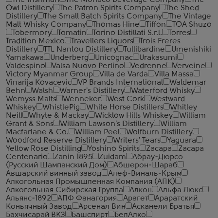
The Irishman
The Monaco Beverage Company
The
Owl Distillery
The Patron Spirits Company
The Shed
Distillery
The Small Batch Spirits Company
The Vintage
Malt Whisky Company
Thomas Hine
Tiffon
TOA Shuzo
Tobermory
Tomatin
Torino Distillati S.r.l.
Torres
Tradition Mexico
Travellers Liquors
Trois Freres
Distillery
TTL Nantou Distillery
Tullibardine
Umenishiki
Yamakawa
Underberg
Unicognac
Urakasumi
Valdespino
Valsa Nuovo Perlino
Vedrenne
Verveine
Victory Myanmar Group
Villa de Varda
Villa Massa
Vinarija Kovacevic
VP Brands International
Waldemar
Behn
Walsh
Warner's Distillery
Waterford Whisky
Wemyss Malts
Wenneker
West Cork
Westward
Whiskey
WhistlePig
White Horse Distillers
Whitley
Neill
Whyte & Mackay
Wicklow Hills Whiskey
William
Grant & Sons
William Lawson's Distillery
William
Macfarlane & Co.
William Peel
Wolfburn Distillery
Woodford Reserve Distillery
Writers' Tears
Yaguara
Yellow Rose Distilling
Yoshino Spirits
Zacapa
Zacapa
Centenario
Zanin 1895
Zuidam
Абрау-Дюрсо
(Русский Шампанский Дом)
Абшерон-Шараб
Авшарский винный завод
Алеф-Виналь-Крым
Алкогольная Промышленная Компания (АПК)
Алкогольная Сибирская Группа
Алкон
Альфа Люкс
Альянс-1892
АПФ Фанагория
Арагет
Араратский
Коньячный Завод
Арсенал Вин
Асканели Братья
Бахчисарай ВКЗ
Башспирт
БелАлко