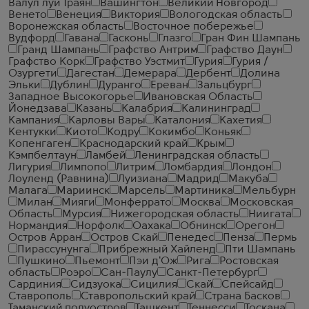
Валул луй Траян
Вашингтон
Великий Новгород
Венето
Венеция
Виктория
Вологодская область
Воронежская область
Восточное побережье
Вудфорд
Гавана
Гасконь
Глазго
Гран Фин Шампань
Гранд Шампань
Графство Антрим
Графство Даун
Графство Корк
Графство Уэстмит
Гурия
Гурия /
Озургети
Дагестан
Демерара
Дербент
Долина
Эльки
Дублин
Дуранго
Ереван
Зальцбург
Западное Высокогорье
Ивановская Область
Йонедзава
Казань
Калабрия
Калининград
Кампания
Карловы Вары
Каталония
Кахетия
Кентукки
Киото
Кодру
Кокимбо
Коньяк
Копенгаген
Краснодарский край
Крым
Кэмпбелтаун
Ламбей
Ленинградская область
Лигурия
Лимпопо
Литрим
Ломбардия
Лондон
Лоуленд (Равнина)
Луизиана
Мадрид
Макуба
Малага
Мариинск
Марсель
Мартиника
Мельбурн
Милан
Мияги
Монферрато
Москва
Московская
Область
Мурсия
Нижегородская область
Ниигата
Нормандия
Норфолк
Оахака
Обнинск
Орегон
Остров Арран
Остров Скай
Пенедес
Пенза
Пермь
Пирассунунга
Прибрежный Хайленд
Пти Шампань
Пушкино
Пьемонт
Пэи д'Ож
Рига
Ростовская
область
Роэро
Сан-Паулу
Санкт-Петербург
Сардиния
Сидзуока
Сицилия
Скай
Спейсайд
Ставрополь
Ставропольский край
Страна Басков
Таманский полуостров
Ташкент
Теннесси
Тоскана