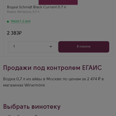
Schmidt
Винный ценитель
Водка Schmidt Black Currant 0.7 л
На спирту высокого качества и на артезианской
Водка
,
Беларусь
,
0,7 л
воде, много этапов фильтрации для смягчения, я
приятно удивлен. Куплю повторно
Через 1-2 дня
2 383
1
В корзину
Продажи под контролем ЕГАИС
Водка 0,7 л из айвы в Москве по ценам за 2 474 ₽ в
магазинах Winemore
Выбрать винотеку