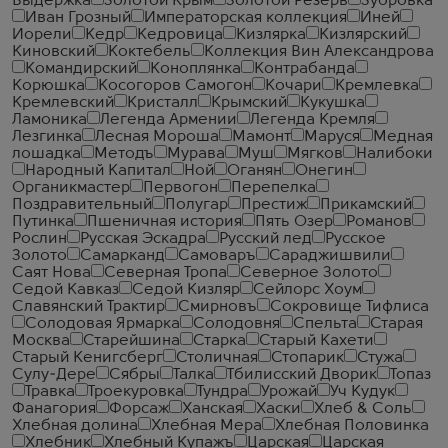
Выдержка
Золотой Крым
Золотой Резерв
Зубровка
Иван Грозный
Императорская коллекция
Иней
Иорели
Кедр
Кедровица
Кизлярка
Кизлярский
Киновский
Коктебель
Коллекция Вин Александрова
Командирский
Коноплянка
Контрабанда
Корюшка
Косогоров Самогон
Кочари
Кремлевка
Кремлевский
Кристалл
Крымский
Кукушка
Ламоника
Легенда Армении
Легенда Кремля
Лезгинка
Лесная Мороша
Мамонт
Маруся
Медная
лошадка
Методъ
Мурава
Муш
Мягков
Налибоки
Народный Капитал
Ной
Оганян
Онегин
Органикмастер
Первогон
Перепелка
Поздравительный
Полугар
Престиж
Прикамский
Путинка
Пшеничная история
Пять Озер
Романов
Рослин
Русская Эскадра
Русский лед
Русское
Золото
Самарканд
Самоваръ
Сараджишвили
Саят Нова
Северная Тропа
Северное Золото
Седой Кавказ
Седой Кизляр
Сейлорс Хоум
Славянский Трактир
Смирновъ
Сокровище Тифлиса
Солодовая Ярмарка
Солодовня
Спельта
Старая
Москва
Старейшина
Старка
Старый Кахети
Старый Кенигсберг
Столичная
Стопарик
Стужа
Сулу-Дере
Сябры
Талка
Тбилисский Дворик
Топаз
Травка
Троекуровка
Тундра
Урожай
Уч Кудук
Фанагория
Форсаж
Ханская
Хаски
Хлеб & Соль
Хлебная долина
Хлебная Мера
Хлебная Половинка
Хлебник
Хлебный Купажъ
Царская
Царская