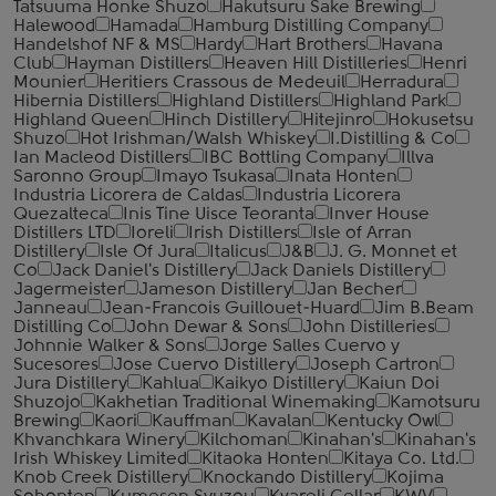
Tatsuuma Honke Shuzo
Hakutsuru Sake Brewing
Halewood
Hamada
Hamburg Distilling Company
Handelshof NF & MS
Hardy
Hart Brothers
Havana
Club
Hayman Distillers
Heaven Hill Distilleries
Henri
Mounier
Heritiers Crassous de Medeuil
Herradura
Hibernia Distillers
Highland Distillers
Highland Park
Highland Queen
Hinch Distillery
Hitejinro
Hokusetsu
Shuzo
Hot Irishman/Walsh Whiskey
I.Distilling & Co
Ian Macleod Distillers
IBC Bottling Company
Illva
Saronno Group
Imayo Tsukasa
Inata Honten
Industria Licorera de Caldas
Industria Licorera
Quezalteca
Inis Tine Uisce Teoranta
Inver House
Distillers LTD
Ioreli
Irish Distillers
Isle of Arran
Distillery
Isle Of Jura
Italicus
J&B
J. G. Monnet et
Co
Jack Daniel's Distillery
Jack Daniels Distillery
Jagermeister
Jameson Distillery
Jan Becher
Janneau
Jean-Francois Guillouet-Huard
Jim B.Beam
Distilling Co
John Dewar & Sons
John Distilleries
Johnnie Walker & Sons
Jorge Salles Cuervo y
Sucesores
Jose Cuervo Distillery
Joseph Cartron
Jura Distillery
Kahlua
Kaikyo Distillery
Kaiun Doi
Shuzojo
Kakhetian Traditional Winemaking
Kamotsuru
Brewing
Kaori
Kauffman
Kavalan
Kentucky Owl
Khvanchkara Winery
Kilchoman
Kinahan's
Kinahan's
Irish Whiskey Limited
Kitaoka Honten
Kitaya Co. Ltd.
Knob Creek Distillery
Knockando Distillery
Kojima