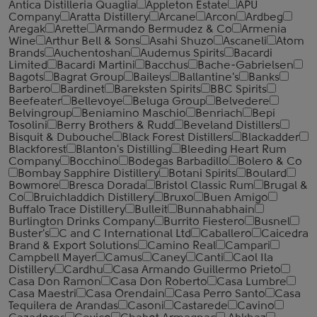
Antica Distilleria Quaglia
Appleton Estate
APU
Company
Aratta Distillery
Arcane
Arcon
Ardbeg
Aregak
Arette
Armando Bermudez & Co
Armenia
Wine
Arthur Bell & Sons
Asahi Shuzo
Ascaneli
Atom
Brands
Auchentoshan
Audemus Spirits
Bacardi
Limited
Bacardi Martini
Bacchus
Bache-Gabrielsen
Bagots
Bagrat Group
Baileys
Ballantine's
Banks
Barbero
Bardinet
Bareksten Spirits
BBC Spirits
Beefeater
Bellevoye
Beluga Group
Belvedere
Belvingroup
Beniamino Maschio
Benriach
Bepi
Tosolini
Berry Brothers & Rudd
Beveland Distillers
Bisquit & Dubouche
Black Forest Distillers
Blackadder
Blackforest
Blanton's Distilling
Bleeding Heart Rum
Company
Bocchino
Bodegas Barbadillo
Bolero & Co
Bombay Sapphire Distillery
Botani Spirits
Boulard
Bowmore
Bresca Dorada
Bristol Classic Rum
Brugal &
Co
Bruichladdich Distillery
Bruxo
Buen Amigo
Buffalo Trace Distillery
Bulleit
Bunnahabhain
Burlington Drinks Company
Burrito Fiestero
Busnel
Buster's
C and C International Ltd
Caballero
Caicedra
Brand & Export Solutions
Camino Real
Campari
Campbell Mayer
Camus
Caney
Canti
Caol Ila
Distillery
Cardhu
Casa Armando Guillermo Prieto
Casa Don Ramon
Casa Don Roberto
Casa Lumbre
Casa Maestri
Casa Orendain
Casa Perro Santo
Casa
Tequilera de Arandas
Casoni
Castarede
Cavino