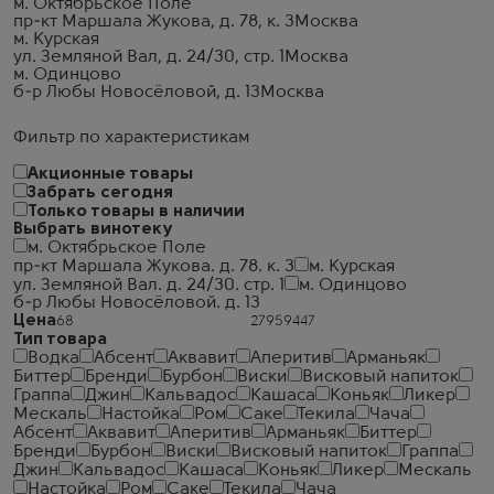
м. Октябрьское Поле
пр-кт Маршала Жукова, д. 78, к. 3
Москва
м. Курская
ул. Земляной Вал, д. 24/30, стр. 1
Москва
м. Одинцово
б-р Любы Новосёловой, д. 13
Москва
Фильтр по характеристикам
Акционные товары
Забрать сегодня
Только товары в наличии
Выбрать винотеку
м. Октябрьское Поле
пр-кт Маршала Жукова. д. 78. к. 3
м. Курская
ул. Земляной Вал. д. 24/30. стр. 1
м. Одинцово
б-р Любы Новосёловой. д. 13
Цена
Тип товара
Водка
Абсент
Аквавит
Аперитив
Арманьяк
Биттер
Бренди
Бурбон
Виски
Висковый напиток
Граппа
Джин
Кальвадос
Кашаса
Коньяк
Ликер
Мескаль
Настойка
Ром
Саке
Текила
Чача
Абсент
Аквавит
Аперитив
Арманьяк
Биттер
Бренди
Бурбон
Виски
Висковый напиток
Граппа
Джин
Кальвадос
Кашаса
Коньяк
Ликер
Мескаль
Настойка
Ром
Саке
Текила
Чача