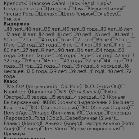
Крепость
Царское Село
Царь Кедр
Царь/
Государев заказ
Цитадель
Чача
Чижик-Пыжик
Чистые Росы
Шалахо
Шато Темрюк
Эльбрус
Ямская
Выдержка
18 лет
40 лет
35 лет
45 лет
3 года
10 лет
6 лет
7 лет
8 лет
12 лет
15 лет
20 лет
25 лет
30 лет
50 лет
70 лет
4 года
5 лет
2 года
85 лет
60 лет
17 лет
21 год
23 года
16 лет
14 лет
13 лет
11 лет
80 лет
27 лет
9 лет
90 лет
36 лет
54 года
53
года
28 лет
26 лет
24 года
19 лет
51 год
47 лет
32 года
38 лет
46 лет
43 года
37 лет
44 года
33
года
31 год
22 года
1 год
1.5 года
6 месяцев
16
месяцев
2.5 года
29 лет
39 лет
41 год
48 лет
72
года
Класс
V.S.O.P. (Very Superior Old Pale)
X.O. (Extra Old)
Napoleon (Наполеон)
V.S. (Very Special)
Extra
(Экстра)
3 звезды
5 звезд
4 звезды
КВ (Коньяк
Выдержанный)
КВВК (Коньяк Выдержанный Высшего
Качества)
ОС (Очень Старый)
КС (Коньяк Старый)
Hors d'Age
Vintage (Винтажный)
Солера
Репосадо
(Reposado)
Голд (Gold)
Серебрянная (Silver)
Бланко (Blanco)
Аньехо (Anejo)
Экстра Аньехо (Extra
Anejo)
7 звезд
Tres Vieux
Ароматизированная
Премиум