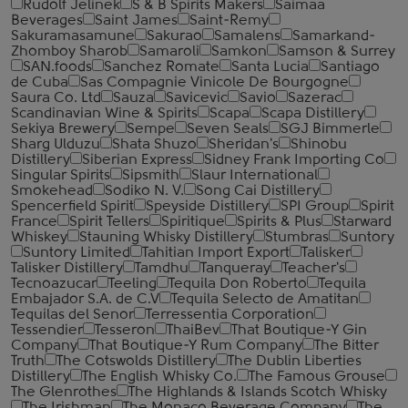
Rudolf Jelinek
S & B Spirits Makers
Saimaa
Beverages
Saint James
Saint-Remy
Sakuramasamune
Sakurao
Samalens
Samarkand-
Zhomboy Sharob
Samaroli
Samkon
Samson & Surrey
SAN.foods
Sanchez Romate
Santa Lucia
Santiago
de Cuba
Sas Compagnie Vinicole De Bourgogne
Saura Co. Ltd
Sauza
Savicevic
Savio
Sazerac
Scandinavian Wine & Spirits
Scapa
Scapa Distillery
Sekiya Brewery
Sempe
Seven Seals
SGJ Bimmerle
Sharg Ulduzu
Shata Shuzo
Sheridan's
Shinobu
Distillery
Siberian Express
Sidney Frank Importing Co
Singular Spirits
Sipsmith
Slaur International
Smokehead
Sodiko N. V.
Song Cai Distillery
Spencerfield Spirit
Speyside Distillery
SPI Group
Spirit
France
Spirit Tellers
Spiritique
Spirits & Plus
Starward
Whiskey
Stauning Whisky Distillery
Stumbras
Suntory
Suntory Limited
Tahitian Import Export
Talisker
Talisker Distillery
Tamdhu
Tanqueray
Teacher's
Tecnoazucar
Teeling
Tequila Don Roberto
Tequila
Embajador S.A. de C.V
Tequila Selecto de Amatitan
Tequilas del Senor
Terressentia Corporation
Tessendier
Tesseron
ThaiBev
That Boutique-Y Gin
Company
That Boutique-Y Rum Company
The Bitter
Truth
The Cotswolds Distillery
The Dublin Liberties
Distillery
The English Whisky Co.
The Famous Grouse
The Glenrothes
The Highlands & Islands Scotch Whisky