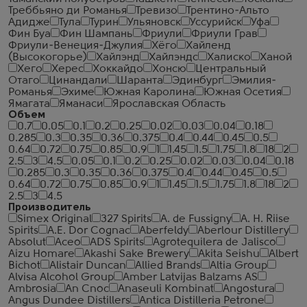
Треббьяно ди Романья
Тревизо
Трентино-Альто
Адидже
Тула
Турин
Ульяновск
Уссурийск
Уфа
Фин Буа
Фин Шампань
Фриули
Фриули Грав
Фриули-Венеция-Джулия
Хёго
Хайленд
(Высокогорье)
Хайлэнд
Хайлэндс
Халиско
Ханой
Хего
Херес
Хоккайдо
Хонсю
Центральный
Отаго
Цинандали
Шаранта
Эдинбург
Эмилия-
Романья
Эхиме
Южная Каролина
Южная Осетия
Ямагата
Яманаси
Ярославская Область
Объем
0.7
0.05
0.1
0.2
0.25
0.02
0.03
0.04
0.18
0.285
0.3
0.35
0.36
0.375
0.4
0.44
0.45
0.5
0.64
0.72
0.75
0.85
0.9
1
1.45
1.5
1.75
1.8
18
2
2.5
3
4.5
0.05
0.1
0.2
0.25
0.02
0.03
0.04
0.18
0.285
0.3
0.35
0.36
0.375
0.4
0.44
0.45
0.5
0.64
0.72
0.75
0.85
0.9
1
1.45
1.5
1.75
1.8
18
2
2.5
3
4.5
Производитель
Simex Original
327 Spirits
A. de Fussigny
A. H. Riise
Spirits
A.E. Dor Cognac
Aberfeldy
Aberlour Distillery
Absolut
Aceo
ADS Spirits
Agrotequilera de Jalisco
Aizu Homare
Akashi Sake Brewery
Akita Seishu
Albert
Bichot
Alistair Duncan
Allied Brands
Altia Group
Alvisa Alcohol Group
Amber Latvijas Balzams AS
Ambrosia
An Cnoc
Anaseuli Kombinat
Angostura
Angus Dundee Distillers
Antica Distilleria Petrone