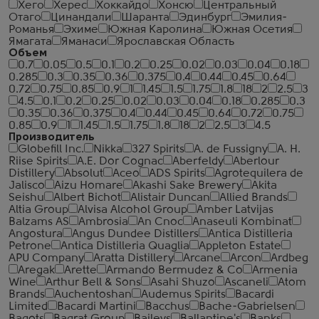
Хего
Херес
Хоккайдо
Хонсю
Центральный
Отаго
Цинандали
Шаранта
Эдинбург
Эмилия-
Романья
Эхиме
Южная Каролина
Южная Осетия
Ямагата
Яманаси
Ярославская Область
Объем
0.7
0.05
0.5
0.1
0.2
0.25
0.02
0.03
0.04
0.18
0.285
0.3
0.35
0.36
0.375
0.4
0.44
0.45
0.64
0.72
0.75
0.85
0.9
1
1.45
1.5
1.75
1.8
18
2
2.5
3
4.5
0.1
0.2
0.25
0.02
0.03
0.04
0.18
0.285
0.3
0.35
0.36
0.375
0.4
0.44
0.45
0.64
0.72
0.75
0.85
0.9
1
1.45
1.5
1.75
1.8
18
2
2.5
3
4.5
Производитель
Globefill Inc.
Nikka
327 Spirits
A. de Fussigny
A. H.
Riise Spirits
A.E. Dor Cognac
Aberfeldy
Aberlour
Distillery
Absolut
Aceo
ADS Spirits
Agrotequilera de
Jalisco
Aizu Homare
Akashi Sake Brewery
Akita
Seishu
Albert Bichot
Alistair Duncan
Allied Brands
Altia Group
Alvisa Alcohol Group
Amber Latvijas
Balzams AS
Ambrosia
An Cnoc
Anaseuli Kombinat
Angostura
Angus Dundee Distillers
Antica Distilleria
Petrone
Antica Distilleria Quaglia
Appleton Estate
APU Company
Aratta Distillery
Arcane
Arcon
Ardbeg
Aregak
Arette
Armando Bermudez & Co
Armenia
Wine
Arthur Bell & Sons
Asahi Shuzo
Ascaneli
Atom
Brands
Auchentoshan
Audemus Spirits
Bacardi
Limited
Bacardi Martini
Bacchus
Bache-Gabrielsen