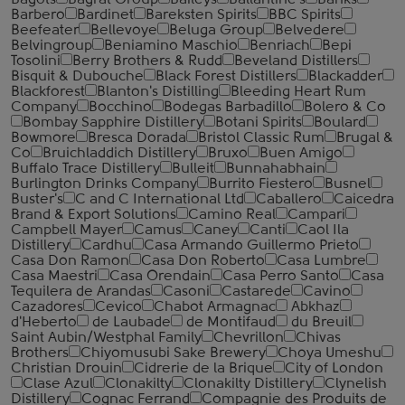
Bagots
Bagrat Group
Baileys
Ballantine's
Banks
Barbero
Bardinet
Bareksten Spirits
BBC Spirits
Beefeater
Bellevoye
Beluga Group
Belvedere
Belvingroup
Beniamino Maschio
Benriach
Bepi
Tosolini
Berry Brothers & Rudd
Beveland Distillers
Bisquit & Dubouche
Black Forest Distillers
Blackadder
Blackforest
Blanton's Distilling
Bleeding Heart Rum
Company
Bocchino
Bodegas Barbadillo
Bolero & Co
Bombay Sapphire Distillery
Botani Spirits
Boulard
Bowmore
Bresca Dorada
Bristol Classic Rum
Brugal &
Co
Bruichladdich Distillery
Bruxo
Buen Amigo
Buffalo Trace Distillery
Bulleit
Bunnahabhain
Burlington Drinks Company
Burrito Fiestero
Busnel
Buster's
C and C International Ltd
Caballero
Caicedra
Brand & Export Solutions
Camino Real
Campari
Campbell Mayer
Camus
Caney
Canti
Caol Ila
Distillery
Cardhu
Casa Armando Guillermo Prieto
Casa Don Ramon
Casa Don Roberto
Casa Lumbre
Casa Maestri
Casa Orendain
Casa Perro Santo
Casa
Tequilera de Arandas
Casoni
Castarede
Cavino
Cazadores
Cevico
Chabot Armagnac
Abkhaz
d'Heberto
de Laubade
de Montifaud
du Breuil
Saint Aubin/Westphal Family
Chevrillon
Chivas
Brothers
Chiyomusubi Sake Brewery
Choya Umeshu
Christian Drouin
Cidrerie de la Brique
City of London
Clase Azul
Clonakilty
Clonakilty Distillery
Clynelish
Distillery
Cognac Ferrand
Compagnie des Produits de