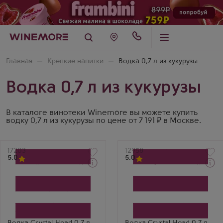
Главная
Крепкие напитки
Водка 0,7 л из кукурузы
Водка 0,7 л из кукурузы
В каталоге винотеки Winemore вы можете купить
водку 0,7 л из кукурузы по цене от 7 191 ₽ в Москве.
Артикул
17203
Артикул
12958
5.0
5.0
Водка
Водка
Кристал Хэд в
Кристал Хэд
подарочной коробке
Производитель
Производитель
Globefill Inc.
Globefill Inc.
Бренд
Бренд
Crystal Head
Crystal Head
Анна Захарова