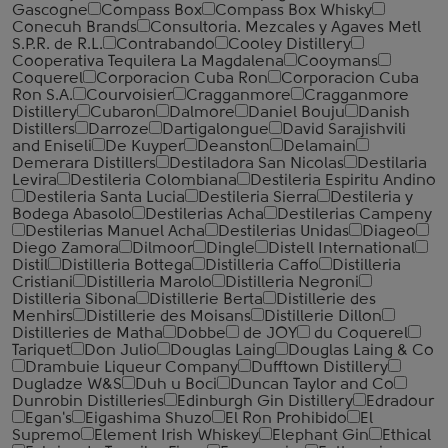
Gascogne
Compass Box
Compass Box Whisky
Conecuh Brands
Consultoria. Mezcales y Agaves Metl
S.P.R. de R.L.
Contrabando
Cooley Distillery
Cooperativa Tequilera La Magdalena
Cooymans
Coquerel
Corporacion Cuba Ron
Corporacion Cuba
Ron S.A.
Courvoisier
Cragganmore
Cragganmore
Distillery
Cubaron
Dalmore
Daniel Bouju
Danish
Distillers
Darroze
Dartigalongue
David Sarajishvili
and Eniseli
De Kuyper
Deanston
Delamain
Demerara Distillers
Destiladora San Nicolas
Destilaria
Levira
Destileria Colombiana
Destileria Espiritu Andino
Destileria Santa Lucia
Destileria Sierra
Destileria y
Bodega Abasolo
Destilerias Acha
Destilerias Campeny
Destilerias Manuel Acha
Destilerias Unidas
Diageo
Diego Zamora
Dilmoor
Dingle
Distell International
Distil
Distilleria Bottega
Distilleria Caffo
Distilleria
Cristiani
Distilleria Marolo
Distilleria Negroni
Distilleria Sibona
Distillerie Berta
Distillerie des
Menhirs
Distillerie des Moisans
Distillerie Dillon
Distilleries de Matha
Dobbe
de JOY
du Coquerel
Tariquet
Don Julio
Douglas Laing
Douglas Laing & Co
Drambuie Liqueur Company
Dufftown Distillery
Dugladze W&S
Duh u Boci
Duncan Taylor and Co
Dunrobin Distilleries
Edinburgh Gin Distillery
Edradour
Egan's
Eigashima Shuzo
El Ron Prohibido
El
Supremo
Element Irish Whiskey
Elephant Gin
Ethical