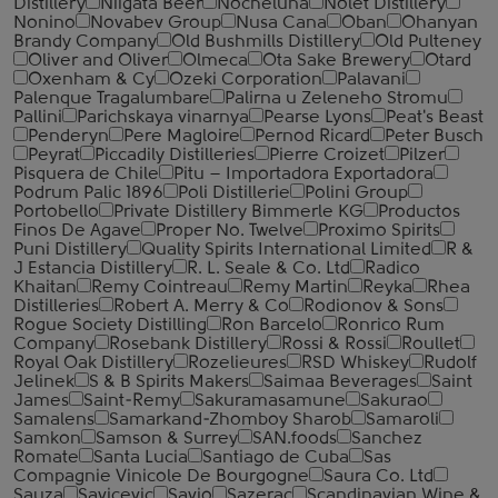
Distillery
Niigata Beer
Nocheluna
Nolet Distillery
Nonino
Novabev Group
Nusa Cana
Oban
Ohanyan
Brandy Company
Old Bushmills Distillery
Old Pulteney
Oliver and Oliver
Olmeca
Ota Sake Brewery
Otard
Oxenham & Cy
Ozeki Corporation
Palavani
Palenque Tragalumbare
Palirna u Zeleneho Stromu
Pallini
Parichskaya vinarnya
Pearse Lyons
Peat's Beast
Penderyn
Pere Magloire
Pernod Ricard
Peter Busch
Peyrat
Piccadily Distilleries
Pierre Croizet
Pilzer
Pisquera de Chile
Pitu – Importadora Exportadora
Podrum Palic 1896
Poli Distillerie
Polini Group
Portobello
Private Distillery Bimmerle KG
Productos
Finos De Agave
Proper No. Twelve
Proximo Spirits
Puni Distillery
Quality Spirits International Limited
R &
J Estancia Distillery
R. L. Seale & Co. Ltd
Radico
Khaitan
Remy Cointreau
Remy Martin
Reyka
Rhea
Distilleries
Robert A. Merry & Co
Rodionov & Sons
Rogue Society Distilling
Ron Barcelo
Ronrico Rum
Company
Rosebank Distillery
Rossi & Rossi
Roullet
Royal Oak Distillery
Rozelieures
RSD Whiskey
Rudolf
Jelinek
S & B Spirits Makers
Saimaa Beverages
Saint
James
Saint-Remy
Sakuramasamune
Sakurao
Samalens
Samarkand-Zhomboy Sharob
Samaroli
Samkon
Samson & Surrey
SAN.foods
Sanchez
Romate
Santa Lucia
Santiago de Cuba
Sas
Compagnie Vinicole De Bourgogne
Saura Co. Ltd
Sauza
Savicevic
Savio
Sazerac
Scandinavian Wine &