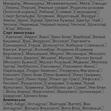
Миндаль
Минералы
Можжевельник
Мята
Овощи
Перец
Персик
Ржаные сухари
Родиола розовая
(Золотой корень)
Рябина
Сливки
Смородина
Спирт Белальфа
Тутовник
Фруктовый
Фундук
Хмель
Хрен
Хурма
Цветки бузины
Цветы
Чай
Чеcнок
Черемша
Черный перец
Чеснок
Шоколад
Юзу
Яблоко
Сорт винограда
Азатени
Айрен
Бако
Бако Блан
Барбера
Белый
Кишмиш
Ван
Вердехо
Воскеат
Гарганега
(Греканико)
Глера
Дольчетто
Каберне Совиньон
Кангун
Кангур
Коломбар
Корвина (Корвина
Веронезе)
Мальвазия
Мерло
Молинара
Москато
Москато Джалло
Мсхали
Мускат
Мускат Белый
(Москато Бьянко)
Мускат Розовый
Мцване
Мюллер
Тургау
Неббиоло
Паломино
Паломино Фино
Парельяда
Педро Хименес
Первенец Магарача
Пиколит
Пино Блан (Пино Бьянко)
Пино Гриджио
(Пино Гри)
Пино Нуар
Плант-де-Грасс
Рефоско
Рислинг
Ркацители
Саперави
Скьява
Токай
Фриулано
Траминер
Треббьяно ди Соаве
Уни Блан
Фоль Бланш
Фраголино
Фриулано
Цоликаури
Шардоне
Шенен Блан
Апелласьон
Alto Adige
Armagnac
Bairrada
Barolo
Bas
Armagnac
Benaco Bresciano
Bons Bois
Bordeaux