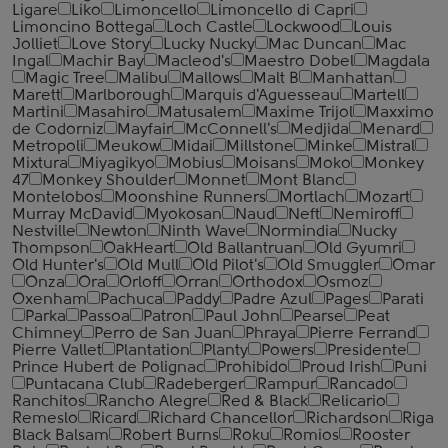
Ligare
Liko
Limoncello
Limoncello di Capri
Limoncino Bottega
Loch Castle
Lockwood
Louis
Jolliet
Love Story
Lucky Nucky
Mac Duncan
Mac
Ingal
Machir Bay
Macleod's
Maestro Dobel
Magdala
Magic Tree
Malibu
Mallows
Malt B
Manhattan
Marett
Marlborough
Marquis d'Aguesseau
Martell
Martini
Masahiro
Matusalem
Maxime Trijol
Maxximo
de Codorniz
Mayfair
McConnell's
Medjida
Menard
Metropoli
Meukow
Midai
Millstone
Minke
Mistral
Mixtura
Miyagikyo
Mobius
Moisans
Moko
Monkey
47
Monkey Shoulder
Monnet
Mont Blanc
Montelobos
Moonshine Runners
Mortlach
Mozart
Murray McDavid
Myokosan
Naud
Neft
Nemiroff
Nestville
Newton
Ninth Wave
Normindia
Nucky
Thompson
OakHeart
Old Ballantruan
Old Gyumri
Old Hunter's
Old Mull
Old Pilot's
Old Smuggler
Omar
Onza
Ora
Orloff
Orran
Orthodox
Osmoz
Oxenham
Pachuca
Paddy
Padre Azul
Pages
Parati
Parka
Passoa
Patron
Paul John
Pearse
Peat
Chimney
Perro de San Juan
Phraya
Pierre Ferrand
Pierre Vallet
Plantation
Planty
Powers
Presidente
Prince Hubert de Polignac
Prohibido
Proud Irish
Puni
Puntacana Club
Radeberger
Rampur
Rancado
Ranchitos
Rancho Alegre
Red & Black
Relicario
Remeslo
Ricard
Richard Chancellor
Richardson
Riga
Black Balsam
Robert Burns
Roku
Romios
Rooster