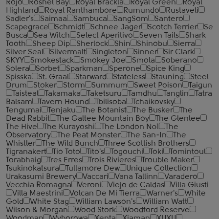
Rojo
Roshel Bay
Royal Brackla
Royal Green
Royal
Highland
Royal Ranthambore
Rumundo
Rustaveli
Sadler's
Saimaa
Sambuca
SangSom
Santero
Scapegrace
Schmidt
Schnee Jager
Scotch Terrier
Se
Busca
Sea Witch
Select Aperitivo
Seven Tails
Shark
Tooth
Sheep Dip
Sherlock
Shin
Shinobu
Sierra
Silver Seal
Silvermalt
Singleton
Sinner
Sir Clark
SKYY
Smokestack
Smokey Joe
Smola
Soberano
Solera
Sorbet
Sparkman
Sperone
Spice King
Spisska
St. Graal
Starward
Stateless
Stauning
Steel
Drum
Stoker
Storm
Summum
Sweet Poison
Taigun
Taisteal
Takamaka
Taketsuru
Tamdhu
Tanglin
Tatra
Balsam
Tavern Hound
Tbilisoba
Tchaikovsky
Tengumai
Tenjaku
The Botanist
The Busker
The
Dead Rabbit
The Galtee Mountain Boy
The Glenlee
The Hive
The Kurayoshi
The London №1
The
Observatory
The Peat Monster
The San-In
The
Whistler
The Wild Bunch
Three Scottish Brothers
Tigranakert
Tio Toto
Tito's
Togouchi
Toki
Tomintoul
Torabhaig
Tres Erres
Trois Rivieres
Trouble Maker
Tsukinokatsura
Tullamore Dew
Unique Collection
Urakasumi Brewery
Vaccari
Vana Tallinn
Varadero
Vecchia Romagna
Veroni
Viejo de Caldas
Villa Giusti
Villa Maestrini
Volcan De Mi Tierra
Warner's
White
Gold
White Stag
William Lawson's
William Watt
Wilson & Morgan
Wood Stork
Woodford Reserve
Woodman
Wyborowa
Xenta
Xiaman
XUXU