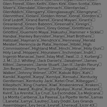
Ginster
Girvan Patent Still
Glen Clyde
Glen Colt
Glen Forest
Glen Keith
Glen Kirk
Glen Scotia
Glen
Silver's
Glendale
Glendronach
Glenfarclas
Glenfiddich
Glengarry
Glenglassaugh
Glengoyne
Glenrothes
Golani
Golden Horse
Goral
Gordon's
Graf Ledoff
Grand Barrel
Grand Mayan
Grant's
Greanlend
Green Baboon
Greenall's
Greign
Gremiseuli
Grey Glen
Grey Goose
Griottines
Griottini
Guerrero Maya
Hakushu
Hammer + Sickle
Handsa
Hankey Bannister
Haran
Hart Brothers
Hatozaki
Hayman's
Hendrick's
Hennessy
Herald
Meister
Herencia de Plata
Heriose
Hibiki
High
Commissioner
Highland Mist
Hinch
Hine
Holy Gun
Holy Land
Hoppers
Houraisen
Inchmoan
Indri
Ingenio Manacas
Iseo
Islay Mist
Iwai
J. J. Kurberg
J. M.
J.J. Whitley
Jack Daniel's
Jaisalmer
James
Kilton
Jameson
Jamie Stuart
Jan II
Jardin Fleury
Jim Beam
Jimmy Turner
Jinro
Jogaila
Johnnie
Walker
Johnny Volmer
JOY
Kabuki Bijin
Kah
Kamiki
Kapriol
Karpy
Kemlya
Kensatu
Kentucky
Gentleman
Kentucky Jack
Ketel One
Kilbeggan
Killepitsch
King Charles
Kiwi
Koskenkorva
Kraken
Kremlin Award
Kujira
Kujira Ryukyu
Kurai
Kvezani
Kvint
La Arenita
La Cruz
La Escondida
La Mejicana
La Morita Caribena
La Pavesa
La Pipette Verte
Lamas
Laneta
Larrys
Lautrec
Lazy Dodo
Les Grands
Assemblages
Ley Seca
Leyrat
Lheraud
Licor 43