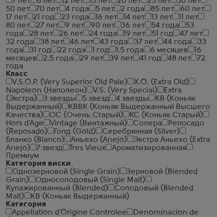
7 лет
8 лет
12 лет
15 лет
20 лет
25 лет
30 лет
50 лет
70 лет
4 года
5 лет
2 года
85 лет
60 лет
17 лет
21 год
23 года
16 лет
14 лет
13 лет
11 лет
80 лет
27 лет
9 лет
90 лет
36 лет
54 года
53
года
28 лет
26 лет
24 года
19 лет
51 год
47 лет
32 года
38 лет
46 лет
43 года
37 лет
44 года
33
года
31 год
22 года
1 год
1.5 года
6 месяцев
16
месяцев
2.5 года
29 лет
39 лет
41 год
48 лет
72
года
Класс
V.S.O.P. (Very Superior Old Pale)
X.O. (Extra Old)
Napoleon (Наполеон)
V.S. (Very Special)
Extra
(Экстра)
3 звезды
5 звезд
4 звезды
КВ (Коньяк
Выдержанный)
КВВК (Коньяк Выдержанный Высшего
Качества)
ОС (Очень Старый)
КС (Коньяк Старый)
Hors d'Age
Vintage (Винтажный)
Солера
Репосадо
(Reposado)
Голд (Gold)
Серебрянная (Silver)
Бланко (Blanco)
Аньехо (Anejo)
Экстра Аньехо (Extra
Anejo)
7 звезд
Tres Vieux
Ароматизированная
Премиум
Категория виски
Однозерновой (Single Grain)
Зерновой (Blended
Grain)
Односолодовый (Single Malt)
Купажированный (Blended)
Солодовый (Blended
Malt)
КВ (Коньяк Выдержанный)
Категория
Appellation d'Origine Controlee
Denominacion de