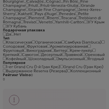
Bourgogne
Calvados
Cognac
Fin Bois
Fine
Champagne
Friuli
Friuli-Venezia-Giulia
Grande
Champagne
Grande Fine Champagne
Jerez-Xeres-
Sherry
Kakheti
Pays d'Auge
Penedes
Petite
Champagne
Piemont
Roero
Toscana
Trebbiano di
Romagna
Treviso
Veneto
Yamhill-Carlton
ЗГУ Крым
ЗГУ Кубань
Подарочная упаковка
Да
Нет
Тип
Классическая
Органическая
Самбука (Sambuca)
Солодовая
Фруктовая
Ароматизированная
Фруктовый
Виноградная
Биттер
Крем-ликёр
Крепкий
Самогон
Десертный
Травяной
Ореховый
Кофейный
Шоколадный
Эмульсионный
Ягодный
Популярное
1-er Grand Cru (1-й Гран Крю)
Grand Cru (Гран Крю)
Выдержанное Reserva (Резерва)
Коллекционный
Рейтинг Vivino