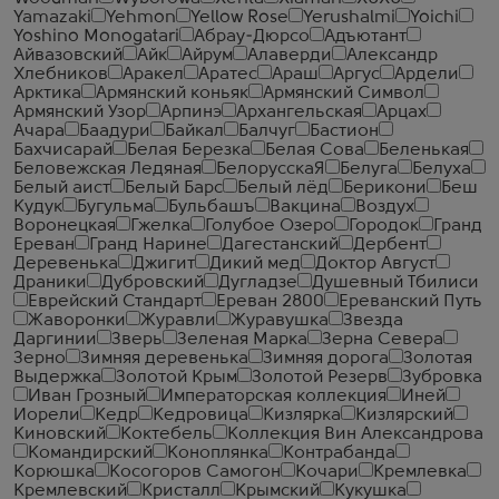
Yamazaki
Yehmon
Yellow Rose
Yerushalmi
Yoichi
Yoshino Monogatari
Абрау-Дюрсо
Адъютант
Айвазовский
Айк
Айрум
Алаверди
Александр
Хлебников
Аракел
Аратес
Араш
Аргус
Ардели
Арктика
Армянский коньяк
Армянский Символ
Армянский Узор
Арпинэ
Архангельская
Арцах
Ачара
Баадури
Байкал
Балчуг
Бастион
Бахчисарай
Белая Березка
Белая Сова
Беленькая
Беловежская Ледяная
БелорусскаЯ
Белуга
Белуха
Белый аист
Белый Барс
Белый лёд
Берикони
Беш
Кудук
Бугульма
Бульбашъ
Вакцина
Воздух
Воронецкая
Гжелка
Голубое Озеро
Городок
Гранд
Ереван
Гранд Нарине
Дагестанский
Дербент
Деревенька
Джигит
Дикий мед
Доктор Август
Драники
Дубровский
Дугладзе
Душевный Тбилиси
Еврейский Стандарт
Ереван 2800
Ереванский Путь
Жаворонки
Журавли
Журавушка
Звезда
Даргинии
Зверь
Зеленая Марка
Зерна Севера
Зерно
Зимняя деревенька
Зимняя дорога
Золотая
Выдержка
Золотой Крым
Золотой Резерв
Зубровка
Иван Грозный
Императорская коллекция
Иней
Иорели
Кедр
Кедровица
Кизлярка
Кизлярский
Киновский
Коктебель
Коллекция Вин Александрова
Командирский
Коноплянка
Контрабанда
Корюшка
Косогоров Самогон
Кочари
Кремлевка
Кремлевский
Кристалл
Крымский
Кукушка