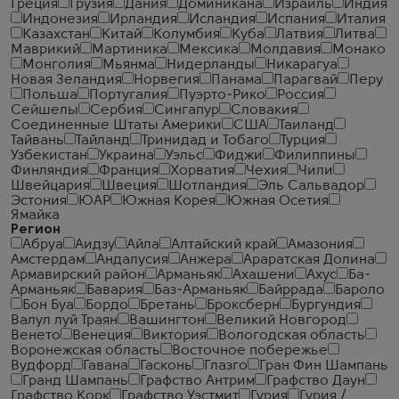
Греция
Грузия
Дания
Доминикана
Израиль
Индия
Индонезия
Ирландия
Исландия
Испания
Италия
Казахстан
Китай
Колумбия
Куба
Латвия
Литва
Маврикий
Мартиника
Мексика
Молдавия
Монако
Монголия
Мьянма
Нидерланды
Никарагуа
Новая Зеландия
Норвегия
Панама
Парагвай
Перу
Польша
Португалия
Пуэрто-Рико
Россия
Сейшелы
Сербия
Сингапур
Словакия
Соединенные Штаты Америки
США
Таиланд
Тайвань
Тайланд
Тринидад и Тобаго
Турция
Узбекистан
Украина
Уэльс
Фиджи
Филиппины
Финляндия
Франция
Хорватия
Чехия
Чили
Швейцария
Швеция
Шотландия
Эль Сальвадор
Эстония
ЮАР
Южная Корея
Южная Осетия
Ямайка
Регион
Абруа
Аидзу
Айла
Алтайский край
Амазония
Амстердам
Андалусия
Анжера
Араратская Долина
Армавирский район
Арманьяк
Ахашени
Ахус
Ба-
Арманьяк
Бавария
Баз-Арманьяк
Байррада
Бароло
Бон Буа
Бордо
Бретань
Броксберн
Бургундия
Валул луй Траян
Вашингтон
Великий Новгород
Венето
Венеция
Виктория
Вологодская область
Воронежская область
Восточное побережье
Вудфорд
Гавана
Гасконь
Глазго
Гран Фин Шампань
Гранд Шампань
Графство Антрим
Графство Даун
Графство Корк
Графство Уэстмит
Гурия
Гурия /