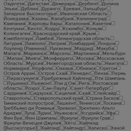
Озургети
Дагестан
Демерара
Дербент
Долина
Эльки
Дублин
Дуранго
Ереван
Зальцбург
Западное Высокогорье
Ивановская Область
Йонедзава
Казань
Калабрия
Калининград
Кампания
Карловы Вары
Каталония
Кахетия
Кентукки
Киото
Кодру
Кокимбо
Коньяк
Копенгаген
Краснодарский край
Крым
Кэмпбелтаун
Ламбей
Ленинградская область
Лигурия
Лимпопо
Литрим
Ломбардия
Лондон
Лоуленд (Равнина)
Луизиана
Мадрид
Макуба
Малага
Мариинск
Марсель
Мартиника
Мельбурн
Милан
Мияги
Монферрато
Москва
Московская
Область
Мурсия
Нижегородская область
Ниигата
Нормандия
Норфолк
Оахака
Обнинск
Орегон
Остров Арран
Остров Скай
Пенедес
Пенза
Пермь
Пирассунунга
Прибрежный Хайленд
Пти Шампань
Пушкино
Пьемонт
Пэи д'Ож
Рига
Ростовская
область
Роэро
Сан-Паулу
Санкт-Петербург
Сардиния
Сидзуока
Сицилия
Скай
Спейсайд
Ставрополь
Ставропольский край
Страна Басков
Таманский полуостров
Ташкент
Теннесси
Тоскана
Треббьяно ди Романья
Тревизо
Трентино-Альто
Адидже
Тула
Турин
Ульяновск
Уссурийск
Уфа
Фин Буа
Фин Шампань
Фриули
Фриули Грав
Фриули-Венеция-Джулия
Хёго
Хайленд
(Высокогорье)
Хайлэнд
Хайлэндс
Халиско
Ханой