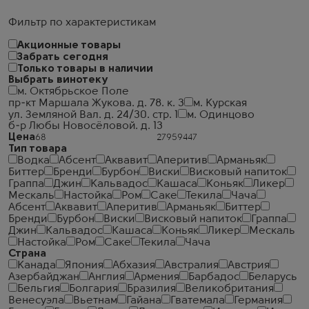
Фильтр по характеристикам
Акционные товары
Забрать сегодня
Только товары в наличии
Выбрать винотеку
м. Октябрьское Поле
пр-кт Маршала Жукова. д. 78. к. 3
м. Курская
ул. Земляной Вал. д. 24/30. стр. 1
м. Одинцово
б-р Любы Новосёловой. д. 13
Цена
Тип товара
Водка
Абсент
Аквавит
Аперитив
Арманьяк
Биттер
Бренди
Бурбон
Виски
Висковый напиток
Граппа
Джин
Кальвадос
Кашаса
Коньяк
Ликер
Мескаль
Настойка
Ром
Саке
Текила
Чача
Абсент
Аквавит
Аперитив
Арманьяк
Биттер
Бренди
Бурбон
Виски
Висковый напиток
Граппа
Джин
Кальвадос
Кашаса
Коньяк
Ликер
Мескаль
Настойка
Ром
Саке
Текила
Чача
Страна
Канада
Япония
Абхазия
Австралия
Австрия
Азербайджан
Англия
Армения
Барбадос
Беларусь
Бельгия
Болгария
Бразилия
Великобритания
Венесуэла
Вьетнам
Гайана
Гватемала
Германия