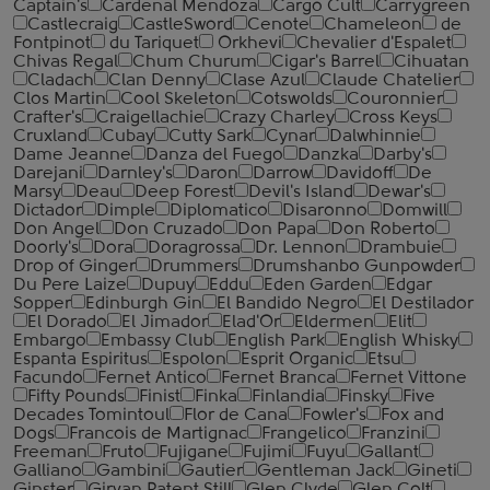
Captain's
Cardenal Mendoza
Cargo Cult
Carrygreen
Castlecraig
CastleSword
Cenote
Chameleon
de
Fontpinot
du Tariquet
Orkhevi
Chevalier d'Espalet
Chivas Regal
Chum Churum
Cigar's Barrel
Cihuatan
Cladach
Clan Denny
Clase Azul
Claude Chatelier
Clos Martin
Cool Skeleton
Cotswolds
Couronnier
Crafter's
Craigellachie
Crazy Charley
Cross Keys
Cruxland
Cubay
Cutty Sark
Cynar
Dalwhinnie
Dame Jeanne
Danza del Fuego
Danzka
Darby's
Darejani
Darnley's
Daron
Darrow
Davidoff
De
Marsy
Deau
Deep Forest
Devil's Island
Dewar's
Dictador
Dimple
Diplomatico
Disaronno
Domwill
Don Angel
Don Cruzado
Don Papa
Don Roberto
Doorly's
Dora
Doragrossa
Dr. Lennon
Drambuie
Drop of Ginger
Drummers
Drumshanbo Gunpowder
Du Pere Laize
Dupuy
Eddu
Eden Garden
Edgar
Sopper
Edinburgh Gin
El Bandido Negro
El Destilador
El Dorado
El Jimador
Elad'Or
Eldermen
Elit
Embargo
Embassy Club
English Park
English Whisky
Espanta Espiritus
Espolon
Esprit Organic
Etsu
Facundo
Fernet Antico
Fernet Branca
Fernet Vittone
Fifty Pounds
Finist
Finka
Finlandia
Finsky
Five
Decades Tomintoul
Flor de Cana
Fowler's
Fox and
Dogs
Francois de Martignac
Frangelico
Franzini
Freeman
Fruto
Fujigane
Fujimi
Fuyu
Gallant
Galliano
Gambini
Gautier
Gentleman Jack
Gineti