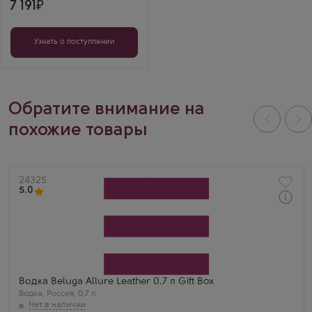
7 191
Узнать о поступлении
Обратите внимание на
похожие товары
Артикул
24325
5.0
Водка
Белуга Аллюр Кожа в подарочной коробке
Производитель
Синергия
Бренд
Белуга
Регион
Водка Beluga Allure Leather 0.7 л Gift Box
Мариинск
Водка
,
Россия
,
0,7 л
Татьяна Воробьева
Прекрасно сочетается с морепродуктами и