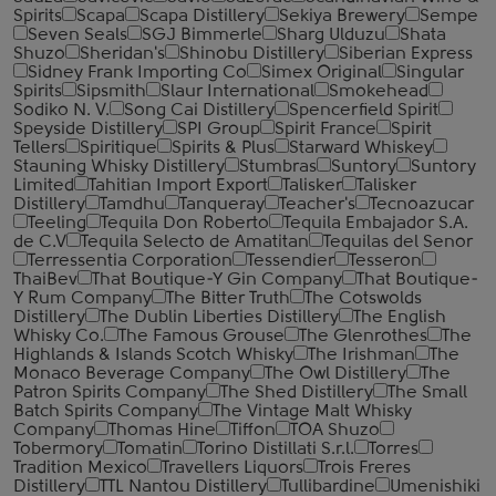
Spirits
Scapa
Scapa Distillery
Sekiya Brewery
Sempe
Seven Seals
SGJ Bimmerle
Sharg Ulduzu
Shata
Shuzo
Sheridan's
Shinobu Distillery
Siberian Express
Sidney Frank Importing Co
Simex Original
Singular
Spirits
Sipsmith
Slaur International
Smokehead
Sodiko N. V.
Song Cai Distillery
Spencerfield Spirit
Speyside Distillery
SPI Group
Spirit France
Spirit
Tellers
Spiritique
Spirits & Plus
Starward Whiskey
Stauning Whisky Distillery
Stumbras
Suntory
Suntory
Limited
Tahitian Import Export
Talisker
Talisker
Distillery
Tamdhu
Tanqueray
Teacher's
Tecnoazucar
Teeling
Tequila Don Roberto
Tequila Embajador S.A.
de C.V
Tequila Selecto de Amatitan
Tequilas del Senor
Terressentia Corporation
Tessendier
Tesseron
ThaiBev
That Boutique-Y Gin Company
That Boutique-
Y Rum Company
The Bitter Truth
The Cotswolds
Distillery
The Dublin Liberties Distillery
The English
Whisky Co.
The Famous Grouse
The Glenrothes
The
Highlands & Islands Scotch Whisky
The Irishman
The
Monaco Beverage Company
The Owl Distillery
The
Patron Spirits Company
The Shed Distillery
The Small
Batch Spirits Company
The Vintage Malt Whisky
Company
Thomas Hine
Tiffon
TOA Shuzo
Tobermory
Tomatin
Torino Distillati S.r.l.
Torres
Tradition Mexico
Travellers Liquors
Trois Freres
Distillery
TTL Nantou Distillery
Tullibardine
Umenishiki