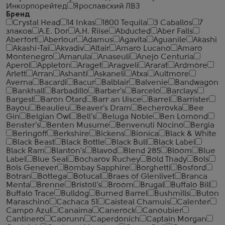
Инкорпорейтед
Ярославский ЛВЗ
Бренд
Crystal Head
14 Inkas
1800 Tequila
3 Caballos
7
злаков
A.E. Dor
A.H. Riise
Abducted
Aber Falls
Aberfort
Aberlour
Adamus
Agavita
Aguanile
Akashi
Akashi-Tai
Akvadiv
Altair
Amaro Lucano
Amaro
Montenegro
Amarula
Anaseuli
Anejo Centuria
Aperol
Appleton
Araget
Aragveli
Ararat
Ardmore
Arlett
Arran
Ashanti
Askaneli
Atxa
Aultmore
Averna
Bacardi
Bacur
Balblair
Balvenie
Bandwagon
Bankhall
Barbadillo
Barber's
Barcelo
Barclays
Bargest
Baron Otard
Barr an Uisce
Barrel
Barrister
Bayou
Beaulieu
Beaver's Dram
Becherovka
Bee
Gin
Belgian Owl
Bell's
Beluga Noble
Ben Lomond
Benster's
Benten Musume
Benvenuti Nocino
Bergia
Beringoff
Berkshire
Bickens
Bionica
Black & White
Black Beast
Black Bottle
Black Bull
Black Label
Black Ram
Blanton's
Blavod
Blend 285
Bloom
Blue
Label
Blue Seal
Bocharov Ruchey
Bold Thady
Bols
Bols Genever
Bombay Sapphire
Borghetti
Bosford
Botran
Bottega
Botucal
Braes of Glenlivet
Branca
Menta
Brenne
Bristoll's
Broom
Brugal
Buffalo Bill
Buffalo Trace
Bulldog
Burned Barrel
Bushmills
Buton
Maraschino
Cachaca 51
Caisteal Chamuis
Calenter
Campo Azul
Canaima
Canerock
Canoubier
Cantinero
Caorunn
Caperdonich
Captain Morgan