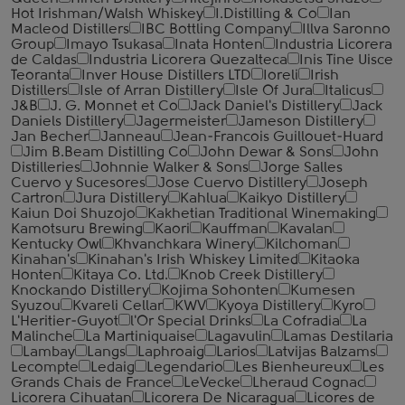
Hot Irishman/Walsh Whiskey
I.Distilling & Co
Ian
Macleod Distillers
IBC Bottling Company
Illva Saronno
Group
Imayo Tsukasa
Inata Honten
Industria Licorera
de Caldas
Industria Licorera Quezalteca
Inis Tine Uisce
Teoranta
Inver House Distillers LTD
Ioreli
Irish
Distillers
Isle of Arran Distillery
Isle Of Jura
Italicus
J&B
J. G. Monnet et Co
Jack Daniel's Distillery
Jack
Daniels Distillery
Jagermeister
Jameson Distillery
Jan Becher
Janneau
Jean-Francois Guillouet-Huard
Jim B.Beam Distilling Co
John Dewar & Sons
John
Distilleries
Johnnie Walker & Sons
Jorge Salles
Cuervo y Sucesores
Jose Cuervo Distillery
Joseph
Cartron
Jura Distillery
Kahlua
Kaikyo Distillery
Kaiun Doi Shuzojo
Kakhetian Traditional Winemaking
Kamotsuru Brewing
Kaori
Kauffman
Kavalan
Kentucky Owl
Khvanchkara Winery
Kilchoman
Kinahan's
Kinahan's Irish Whiskey Limited
Kitaoka
Honten
Kitaya Co. Ltd.
Knob Creek Distillery
Knockando Distillery
Kojima Sohonten
Kumesen
Syuzou
Kvareli Cellar
KWV
Kyoya Distillery
Kyro
L'Heritier-Guyot
l'Or Special Drinks
La Cofradia
La
Malinche
La Martiniquaise
Lagavulin
Lamas Destilaria
Lambay
Langs
Laphroaig
Larios
Latvijas Balzams
Lecompte
Ledaig
Legendario
Les Bienheureux
Les
Grands Chais de France
LeVecke
Lheraud Cognac
Licorera Cihuatan
Licorera De Nicaragua
Licores de