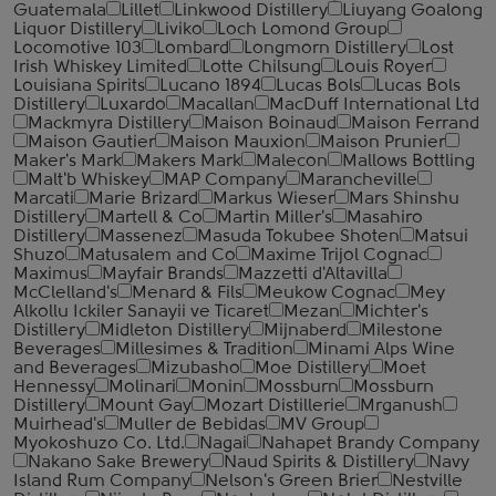
Guatemala
Lillet
Linkwood Distillery
Liuyang Goalong
Liquor Distillery
Liviko
Loch Lomond Group
Locomotive 103
Lombard
Longmorn Distillery
Lost
Irish Whiskey Limited
Lotte Chilsung
Louis Royer
Louisiana Spirits
Lucano 1894
Lucas Bols
Lucas Bols
Distillery
Luxardo
Macallan
MacDuff International Ltd
Mackmyra Distillery
Maison Boinaud
Maison Ferrand
Maison Gautier
Maison Mauxion
Maison Prunier
Maker's Mark
Makers Mark
Malecon
Mallows Bottling
Malt'b Whiskey
MAP Company
Marancheville
Marcati
Marie Brizard
Markus Wieser
Mars Shinshu
Distillery
Martell & Co
Martin Miller's
Masahiro
Distillery
Massenez
Masuda Tokubee Shoten
Matsui
Shuzo
Matusalem and Co
Maxime Trijol Cognac
Maximus
Mayfair Brands
Mazzetti d'Altavilla
McClelland's
Menard & Fils
Meukow Cognac
Mey
Alkollu Ickiler Sanayii ve Ticaret
Mezan
Michter's
Distillery
Midleton Distillery
Mijnaberd
Milestone
Beverages
Millesimes & Tradition
Minami Alps Wine
and Beverages
Mizubasho
Moe Distillery
Moet
Hennessy
Molinari
Monin
Mossburn
Mossburn
Distillery
Mount Gay
Mozart Distillerie
Mrganush
Muirhead's
Muller de Bebidas
MV Group
Myokoshuzo Co. Ltd.
Nagai
Nahapet Brandy Company
Nakano Sake Brewery
Naud Spirits & Distillery
Navy
Island Rum Company
Nelson's Green Brier
Nestville