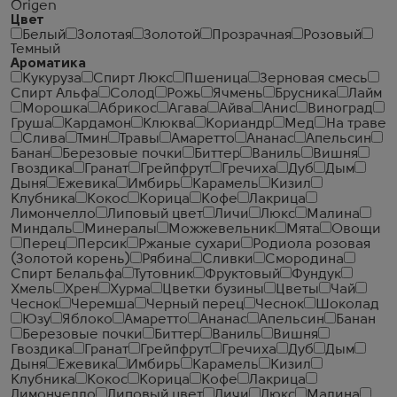
Origen
Цвет
Белый
Золотая
Золотой
Прозрачная
Розовый
Темный
Ароматика
Кукуруза
Спирт Люкс
Пшеница
Зерновая смесь
Спирт Альфа
Солод
Рожь
Ячмень
Брусника
Лайм
Морошка
Абрикос
Агава
Айва
Анис
Виноград
Груша
Кардамон
Клюква
Кориандр
Мед
На траве
Слива
Тмин
Травы
Амаретто
Ананас
Апельсин
Банан
Березовые почки
Биттер
Ваниль
Вишня
Гвоздика
Гранат
Грейпфрут
Гречиха
Дуб
Дым
Дыня
Ежевика
Имбирь
Карамель
Кизил
Клубника
Кокос
Корица
Кофе
Лакрица
Лимончелло
Липовый цвет
Личи
Люкс
Малина
Миндаль
Минералы
Можжевельник
Мята
Овощи
Перец
Персик
Ржаные сухари
Родиола розовая
(Золотой корень)
Рябина
Сливки
Смородина
Спирт Белальфа
Тутовник
Фруктовый
Фундук
Хмель
Хрен
Хурма
Цветки бузины
Цветы
Чай
Чеcнок
Черемша
Черный перец
Чеснок
Шоколад
Юзу
Яблоко
Амаретто
Ананас
Апельсин
Банан
Березовые почки
Биттер
Ваниль
Вишня
Гвоздика
Гранат
Грейпфрут
Гречиха
Дуб
Дым
Дыня
Ежевика
Имбирь
Карамель
Кизил
Клубника
Кокос
Корица
Кофе
Лакрица
Лимончелло
Липовый цвет
Личи
Люкс
Малина