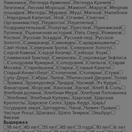
Ламоника
Легенда Армении
Легенда Кремля
Лезгинка
Лесная Мороша
Мамонт
Маруся
Медная
лошадка
Методъ
Мурава
Муш
Мягков
Налибоки
Народный Капитал
Ной
Оганян
Онегин
Органикмастер
Первогон
Перепелка
Поздравительный
Полугар
Престиж
Прикамский
Путинка
Пшеничная история
Пять Озер
Романов
Рослин
Русская Эскадра
Русский лед
Русское
Золото
Самарканд
Самоваръ
Сараджишвили
Саят Нова
Северная Тропа
Северное Золото
Седой Кавказ
Седой Кизляр
Сейлорс Хоум
Славянский Трактир
Смирновъ
Сокровище Тифлиса
Солодовая Ярмарка
Солодовня
Спельта
Старая
Москва
Старейшина
Старка
Старый Кахети
Старый Кенигсберг
Столичная
Стопарик
Стужа
Сулу-Дере
Сябры
Талка
Тбилисский Дворик
Топаз
Травка
Троекуровка
Тундра
Урожай
Уч Кудук
Фанагория
Форсаж
Ханская
Хаски
Хлеб & Соль
Хлебная долина
Хлебная Мера
Хлебная Половинка
Хлебник
Хлебный Купажъ
Царская
Царская
Крепость
Царское Село
Царь Кедр
Царь/
Государев заказ
Цитадель
Чача
Чижик-Пыжик
Чистые Росы
Шалахо
Шато Темрюк
Эльбрус
Ямская
Выдержка
18 лет
40 лет
35 лет
45 лет
3 года
10 лет
6 лет