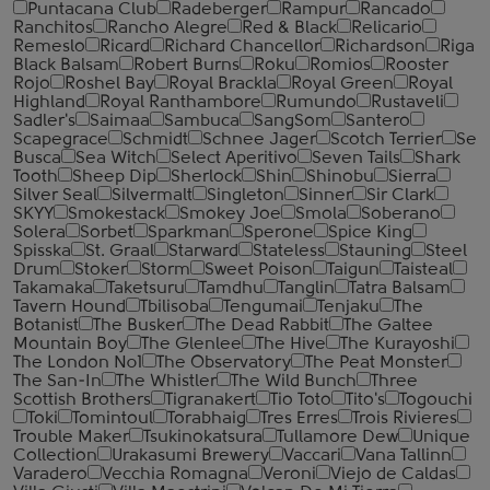
Puntacana Club
Radeberger
Rampur
Rancado
Ranchitos
Rancho Alegre
Red & Black
Relicario
Remeslo
Ricard
Richard Chancellor
Richardson
Riga
Black Balsam
Robert Burns
Roku
Romios
Rooster
Rojo
Roshel Bay
Royal Brackla
Royal Green
Royal
Highland
Royal Ranthambore
Rumundo
Rustaveli
Sadler's
Saimaa
Sambuca
SangSom
Santero
Scapegrace
Schmidt
Schnee Jager
Scotch Terrier
Se
Busca
Sea Witch
Select Aperitivo
Seven Tails
Shark
Tooth
Sheep Dip
Sherlock
Shin
Shinobu
Sierra
Silver Seal
Silvermalt
Singleton
Sinner
Sir Clark
SKYY
Smokestack
Smokey Joe
Smola
Soberano
Solera
Sorbet
Sparkman
Sperone
Spice King
Spisska
St. Graal
Starward
Stateless
Stauning
Steel
Drum
Stoker
Storm
Sweet Poison
Taigun
Taisteal
Takamaka
Taketsuru
Tamdhu
Tanglin
Tatra Balsam
Tavern Hound
Tbilisoba
Tengumai
Tenjaku
The
Botanist
The Busker
The Dead Rabbit
The Galtee
Mountain Boy
The Glenlee
The Hive
The Kurayoshi
The London №1
The Observatory
The Peat Monster
The San-In
The Whistler
The Wild Bunch
Three
Scottish Brothers
Tigranakert
Tio Toto
Tito's
Togouchi
Toki
Tomintoul
Torabhaig
Tres Erres
Trois Rivieres
Trouble Maker
Tsukinokatsura
Tullamore Dew
Unique
Collection
Urakasumi Brewery
Vaccari
Vana Tallinn
Varadero
Vecchia Romagna
Veroni
Viejo de Caldas