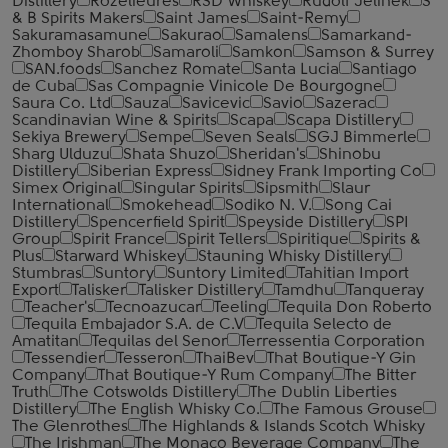
Distillery
Rozelieures
RSD Whiskey
Rudolf Jelinek
S
& B Spirits Makers
Saint James
Saint-Remy
Sakuramasamune
Sakurao
Samalens
Samarkand-
Zhomboy Sharob
Samaroli
Samkon
Samson & Surrey
SAN.foods
Sanchez Romate
Santa Lucia
Santiago
de Cuba
Sas Compagnie Vinicole De Bourgogne
Saura Co. Ltd
Sauza
Savicevic
Savio
Sazerac
Scandinavian Wine & Spirits
Scapa
Scapa Distillery
Sekiya Brewery
Sempe
Seven Seals
SGJ Bimmerle
Sharg Ulduzu
Shata Shuzo
Sheridan's
Shinobu
Distillery
Siberian Express
Sidney Frank Importing Co
Simex Original
Singular Spirits
Sipsmith
Slaur
International
Smokehead
Sodiko N. V.
Song Cai
Distillery
Spencerfield Spirit
Speyside Distillery
SPI
Group
Spirit France
Spirit Tellers
Spiritique
Spirits &
Plus
Starward Whiskey
Stauning Whisky Distillery
Stumbras
Suntory
Suntory Limited
Tahitian Import
Export
Talisker
Talisker Distillery
Tamdhu
Tanqueray
Teacher's
Tecnoazucar
Teeling
Tequila Don Roberto
Tequila Embajador S.A. de C.V
Tequila Selecto de
Amatitan
Tequilas del Senor
Terressentia Corporation
Tessendier
Tesseron
ThaiBev
That Boutique-Y Gin
Company
That Boutique-Y Rum Company
The Bitter
Truth
The Cotswolds Distillery
The Dublin Liberties
Distillery
The English Whisky Co.
The Famous Grouse
The Glenrothes
The Highlands & Islands Scotch Whisky
The Irishman
The Monaco Beverage Company
The