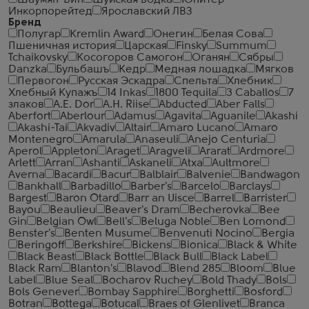
Шаумян-Вин
Шуйская водка
Юпитер
Инкорпорейтед
Ярославский ЛВЗ
Бренд
Полугар
Kremlin Award
Онегин
Белая Сова
Пшеничная история
Царская
Finsky
Summum
Tchaikovsky
Косогоров Самогон
Оганян
Сябры
Danzka
Бульбашъ
Кедр
Медная лошадка
Мягков
Первогон
Русская Эскадра
Спельта
Хлебник
Хлебный Купажъ
14 Inkas
1800 Tequila
3 Caballos
7
злаков
A.E. Dor
A.H. Riise
Abducted
Aber Falls
Aberfort
Aberlour
Adamus
Agavita
Aguanile
Akashi
Akashi-Tai
Akvadiv
Altair
Amaro Lucano
Amaro
Montenegro
Amarula
Anaseuli
Anejo Centuria
Aperol
Appleton
Araget
Aragveli
Ararat
Ardmore
Arlett
Arran
Ashanti
Askaneli
Atxa
Aultmore
Averna
Bacardi
Bacur
Balblair
Balvenie
Bandwagon
Bankhall
Barbadillo
Barber's
Barcelo
Barclays
Bargest
Baron Otard
Barr an Uisce
Barrel
Barrister
Bayou
Beaulieu
Beaver's Dram
Becherovka
Bee
Gin
Belgian Owl
Bell's
Beluga Noble
Ben Lomond
Benster's
Benten Musume
Benvenuti Nocino
Bergia
Beringoff
Berkshire
Bickens
Bionica
Black & White
Black Beast
Black Bottle
Black Bull
Black Label
Black Ram
Blanton's
Blavod
Blend 285
Bloom
Blue
Label
Blue Seal
Bocharov Ruchey
Bold Thady
Bols
Bols Genever
Bombay Sapphire
Borghetti
Bosford
Botran
Bottega
Botucal
Braes of Glenlivet
Branca