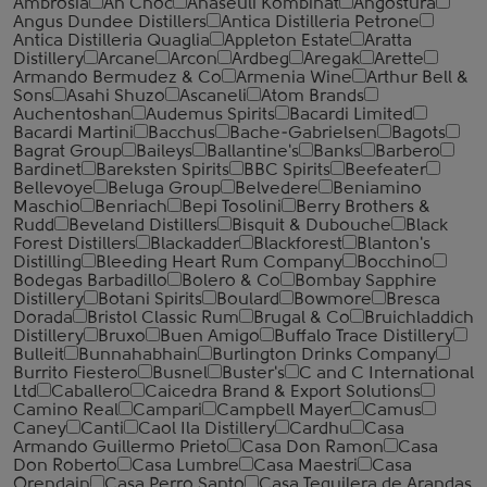
Ambrosia
An Cnoc
Anaseuli Kombinat
Angostura
Angus Dundee Distillers
Antica Distilleria Petrone
Antica Distilleria Quaglia
Appleton Estate
Aratta
Distillery
Arcane
Arcon
Ardbeg
Aregak
Arette
Armando Bermudez & Co
Armenia Wine
Arthur Bell &
Sons
Asahi Shuzo
Ascaneli
Atom Brands
Auchentoshan
Audemus Spirits
Bacardi Limited
Bacardi Martini
Bacchus
Bache-Gabrielsen
Bagots
Bagrat Group
Baileys
Ballantine's
Banks
Barbero
Bardinet
Bareksten Spirits
BBC Spirits
Beefeater
Bellevoye
Beluga Group
Belvedere
Beniamino
Maschio
Benriach
Bepi Tosolini
Berry Brothers &
Rudd
Beveland Distillers
Bisquit & Dubouche
Black
Forest Distillers
Blackadder
Blackforest
Blanton's
Distilling
Bleeding Heart Rum Company
Bocchino
Bodegas Barbadillo
Bolero & Co
Bombay Sapphire
Distillery
Botani Spirits
Boulard
Bowmore
Bresca
Dorada
Bristol Classic Rum
Brugal & Co
Bruichladdich
Distillery
Bruxo
Buen Amigo
Buffalo Trace Distillery
Bulleit
Bunnahabhain
Burlington Drinks Company
Burrito Fiestero
Busnel
Buster's
C and C International
Ltd
Caballero
Caicedra Brand & Export Solutions
Camino Real
Campari
Campbell Mayer
Camus
Caney
Canti
Caol Ila Distillery
Cardhu
Casa
Armando Guillermo Prieto
Casa Don Ramon
Casa
Don Roberto
Casa Lumbre
Casa Maestri
Casa
Orendain
Casa Perro Santo
Casa Tequilera de Arandas