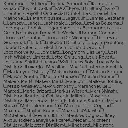
Knockando Distillery
Kojima Sohonten
Kumesen
Syuzou
Kvareli Cellar
KWV
Kyoya Distillery
Kyro
L'Heritier-Guyot
l'Or Special Drinks
La Cofradia
La
Malinche
La Martiniquaise
Lagavulin
Lamas Destilaria
Lambay
Langs
Laphroaig
Larios
Latvijas Balzams
Lecompte
Ledaig
Legendario
Les Bienheureux
Les
Grands Chais de France
LeVecke
Lheraud Cognac
Licorera Cihuatan
Licorera De Nicaragua
Licores de
Guatemala
Lillet
Linkwood Distillery
Liuyang Goalong
Liquor Distillery
Liviko
Loch Lomond Group
Locomotive 103
Lombard
Longmorn Distillery
Lost
Irish Whiskey Limited
Lotte Chilsung
Louis Royer
Louisiana Spirits
Lucano 1894
Lucas Bols
Lucas Bols
Distillery
Luxardo
Macallan
MacDuff International Ltd
Mackmyra Distillery
Maison Boinaud
Maison Ferrand
Maison Gautier
Maison Mauxion
Maison Prunier
Maker's Mark
Makers Mark
Malecon
Mallows Bottling
Malt'b Whiskey
MAP Company
Marancheville
Marcati
Marie Brizard
Markus Wieser
Mars Shinshu
Distillery
Martell & Co
Martin Miller's
Masahiro
Distillery
Massenez
Masuda Tokubee Shoten
Matsui
Shuzo
Matusalem and Co
Maxime Trijol Cognac
Maximus
Mayfair Brands
Mazzetti d'Altavilla
McClelland's
Menard & Fils
Meukow Cognac
Mey
Alkollu Ickiler Sanayii ve Ticaret
Mezan
Michter's
Distillery
Midleton Distillery
Mijnaberd
Milestone