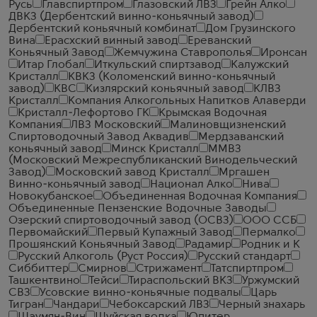
Русь
Главспиртпром
Глазовский ЛВЗ
Грейн Алко
ДВКЗ (Дербентский винно-коньячный завод)
Дербентский коньячный комбинат
Дом Грузинского
Вина
Ерасхский винный завод
Ереванский
Коньячный Завод
Жемчужина Ставрополья
Иронсан
Итар Глобал
Иткульский спиртзавод
Калужский
Кристалл
КВКЗ (Коломенский винно-коньячный
завод)
КВС
Кизлярский коньячный завод
КЛВЗ
Кристалл
Компания Алкогольных Напитков Алаверди
Кристалл-Лефортово ГК
Крымская Водочная
Компания
ЛВЗ Московский
Малиновщизненский
Спиртоводочный Завод Аквадив
Мердзаванский
коньячный завод
Минск Кристалл
ММВЗ
(Московский Межреспубликанский Винодельческий
Завод)
Московский завод Кристалл
Мргашен
Винно-коньячный завод
Национал Алко
Нива
Новокубанское
Объединенная Водочная Компания
Объединенные Пензенские Водочные Заводы
Озерский спиртоводочный завод (ОСВЗ)
ООО ССБ
Первомайский
Первый Купажный Завод
Пермалко
Прошянский Коньячный Завод
Радамир
Родник и К
Русский Алкоголь (Руст Россия)
Русский стандарт
Сиббиттер
Смирнов
Стрижамент
Татспиртпром
Ташкентвино
Тейси
Тираспольский ВКЗ
Уржумский
СВЗ
Усовские винно-коньячные подвалы
Царь
Тигран
Чандари
Чебоксарский ЛВЗ
Черный знахарь