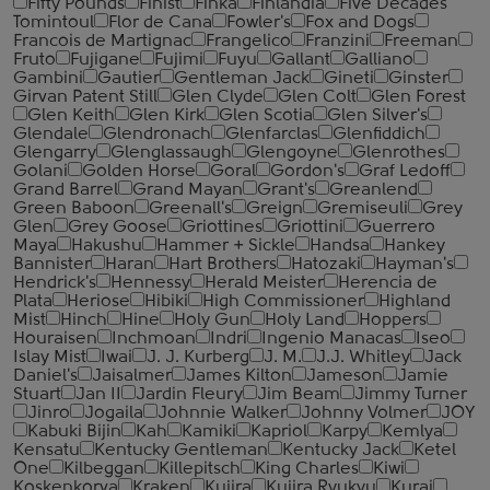
Fifty Pounds
Finist
Finka
Finlandia
Five Decades
Tomintoul
Flor de Cana
Fowler's
Fox and Dogs
Francois de Martignac
Frangelico
Franzini
Freeman
Fruto
Fujigane
Fujimi
Fuyu
Gallant
Galliano
Gambini
Gautier
Gentleman Jack
Gineti
Ginster
Girvan Patent Still
Glen Clyde
Glen Colt
Glen Forest
Glen Keith
Glen Kirk
Glen Scotia
Glen Silver's
Glendale
Glendronach
Glenfarclas
Glenfiddich
Glengarry
Glenglassaugh
Glengoyne
Glenrothes
Golani
Golden Horse
Goral
Gordon's
Graf Ledoff
Grand Barrel
Grand Mayan
Grant's
Greanlend
Green Baboon
Greenall's
Greign
Gremiseuli
Grey
Glen
Grey Goose
Griottines
Griottini
Guerrero
Maya
Hakushu
Hammer + Sickle
Handsa
Hankey
Bannister
Haran
Hart Brothers
Hatozaki
Hayman's
Hendrick's
Hennessy
Herald Meister
Herencia de
Plata
Heriose
Hibiki
High Commissioner
Highland
Mist
Hinch
Hine
Holy Gun
Holy Land
Hoppers
Houraisen
Inchmoan
Indri
Ingenio Manacas
Iseo
Islay Mist
Iwai
J. J. Kurberg
J. M.
J.J. Whitley
Jack
Daniel's
Jaisalmer
James Kilton
Jameson
Jamie
Stuart
Jan II
Jardin Fleury
Jim Beam
Jimmy Turner
Jinro
Jogaila
Johnnie Walker
Johnny Volmer
JOY
Kabuki Bijin
Kah
Kamiki
Kapriol
Karpy
Kemlya
Kensatu
Kentucky Gentleman
Kentucky Jack
Ketel
One
Kilbeggan
Killepitsch
King Charles
Kiwi
Koskenkorva
Kraken
Kujira
Kujira Ryukyu
Kurai