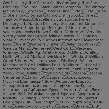
Owl Distillery
The Patron Spirits Company
The Shed
Distillery
The Small Batch Spirits Company
The Vintage
Malt Whisky Company
Thomas Hine
Tiffon
TOA Shuzo
Tobermory
Tomatin
Torino Distillati S.r.l.
Torres
Tradition Mexico
Travellers Liquors
Trois Freres
Distillery
TTL Nantou Distillery
Tullibardine
Umenishiki
Yamakawa
Underberg
Unicognac
Urakasumi
Valdespino
Valsa Nuovo Perlino
Vedrenne
Verveine
Victory Myanmar Group
Villa de Varda
Villa Massa
Vinarija Kovacevic
VP Brands International
Waldemar
Behn
Walsh
Warner's Distillery
Waterford Whisky
Wemyss Malts
Wenneker
West Cork
Westward
Whiskey
WhistlePig
White Horse Distillers
Whitley
Neill
Whyte & Mackay
Wicklow Hills Whiskey
William
Grant & Sons
William Lawson's Distillery
William
Macfarlane & Co.
William Peel
Wolfburn Distillery
Woodford Reserve Distillery
Writers' Tears
Yaguara
Yellow Rose Distilling
Yoshino Spirits
Zacapa
Zacapa
Centenario
Zanin 1895
Zuidam
Абрау-Дюрсо
(Русский Шампанский Дом)
Абшерон-Шараб
Авшарский винный завод
Алеф-Виналь-Крым
Алкогольная Сибирская Группа
Алкон
Альфа Люкс
Альянс-1892
АПФ Фанагория
Арагет
Араратский
Коньячный Завод
Арсенал Вин
Асканели Братья
Бахчисарай ВКЗ
Башспирт
БрянскСпиртПром
Веди
Алко
Великоустюгский ЛВЗ
Вереск
Викалк
ВКК