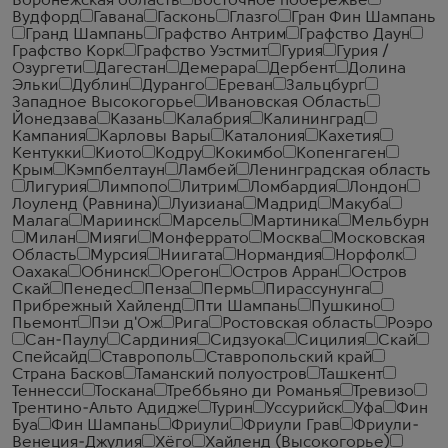
Воронежская область
Восточное побережье
Вудфорд
Гавана
Гасконь
Глазго
Гран Фин Шампань
Гранд Шампань
Графство Антрим
Графство Даун
Графство Корк
Графство Уэстмит
Гурия
Гурия /
Озургети
Дагестан
Демерара
Дербент
Долина
Эльки
Дублин
Дуранго
Ереван
Зальцбург
Западное Высокогорье
Ивановская Область
Йонедзава
Казань
Калабрия
Калининград
Кампания
Карловы Вары
Каталония
Кахетия
Кентукки
Киото
Кодру
Кокимбо
Копенгаген
Крым
Кэмпбелтаун
Ламбей
Ленинградская область
Лигурия
Лимпопо
Литрим
Ломбардия
Лондон
Лоуленд (Равнина)
Луизиана
Мадрид
Макуба
Малага
Мариинск
Марсель
Мартиника
Мельбурн
Милан
Мияги
Монферрато
Москва
Московская
Область
Мурсия
Ниигата
Нормандия
Норфолк
Оахака
Обнинск
Орегон
Остров Арран
Остров
Скай
Пенедес
Пенза
Пермь
Пирассунунга
Прибрежный Хайленд
Пти Шампань
Пушкино
Пьемонт
Пэи д'Ож
Рига
Ростовская область
Роэро
Сан-Паулу
Сардиния
Сидзуока
Сицилия
Скай
Спейсайд
Ставрополь
Ставропольский край
Страна Басков
Таманский полуостров
Ташкент
Теннесси
Тоскана
Треббьяно ди Романья
Тревизо
Трентино-Альто Адидже
Турин
Уссурийск
Уфа
Фин
Буа
Фин Шампань
Фриули
Фриули Грав
Фриули-
Венеция-Джулия
Хёго
Хайленд (Высокогорье)