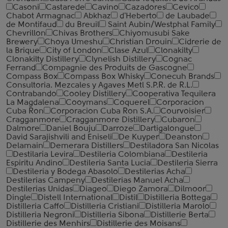
Casoni
Castarede
Cavino
Cazadores
Cevico
Chabot Armagnac
Abkhaz
d'Heberto
de Laubade
de Montifaud
du Breuil
Saint Aubin/Westphal Family
Chevrillon
Chivas Brothers
Chiyomusubi Sake
Brewery
Choya Umeshu
Christian Drouin
Cidrerie de
la Brique
City of London
Clase Azul
Clonakilty
Clonakilty Distillery
Clynelish Distillery
Cognac
Ferrand
Compagnie des Produits de Gascogne
Compass Box
Compass Box Whisky
Conecuh Brands
Consultoria. Mezcales y Agaves Metl S.P.R. de R.L.
Contrabando
Cooley Distillery
Cooperativa Tequilera
La Magdalena
Cooymans
Coquerel
Corporacion
Cuba Ron
Corporacion Cuba Ron S.A.
Courvoisier
Cragganmore
Cragganmore Distillery
Cubaron
Dalmore
Daniel Bouju
Darroze
Dartigalongue
David Sarajishvili and Eniseli
De Kuyper
Deanston
Delamain
Demerara Distillers
Destiladora San Nicolas
Destilaria Levira
Destileria Colombiana
Destileria
Espiritu Andino
Destileria Santa Lucia
Destileria Sierra
Destileria y Bodega Abasolo
Destilerias Acha
Destilerias Campeny
Destilerias Manuel Acha
Destilerias Unidas
Diageo
Diego Zamora
Dilmoor
Dingle
Distell International
Distil
Distilleria Bottega
Distilleria Caffo
Distilleria Cristiani
Distilleria Marolo
Distilleria Negroni
Distilleria Sibona
Distillerie Berta
Distillerie des Menhirs
Distillerie des Moisans