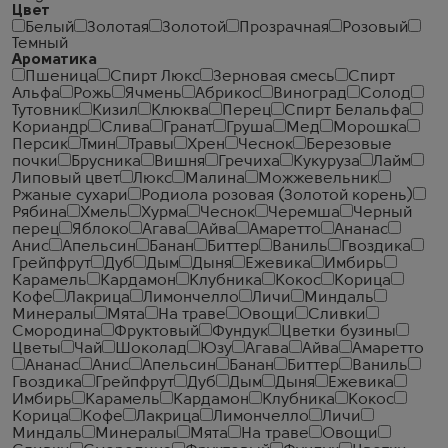
Цвет
Белый
Золотая
Золотой
Прозрачная
Розовый
Темный
Ароматика
Пшеница
Спирт Люкс
Зерновая смесь
Спирт
Альфа
Рожь
Ячмень
Абрикос
Виноград
Солод
Тутовник
Кизил
Клюква
Перец
Спирт Белальфа
Кориандр
Слива
Гранат
Груша
Мед
Морошка
Персик
Тмин
Травы
Хрен
Чеснок
Березовые
почки
Брусника
Вишня
Гречиха
Кукуруза
Лайм
Липовый цвет
Люкс
Малина
Можжевельник
Ржаные сухари
Родиола розовая (Золотой корень)
Рябина
Хмель
Хурма
Чеcнок
Черемша
Черный
перец
Яблоко
Агава
Айва
Амаретто
Ананас
Анис
Апельсин
Банан
Биттер
Ваниль
Гвоздика
Грейпфрут
Дуб
Дым
Дыня
Ежевика
Имбирь
Карамель
Кардамон
Клубника
Кокос
Корица
Кофе
Лакрица
Лимончелло
Личи
Миндаль
Минералы
Мята
На траве
Овощи
Сливки
Смородина
Фруктовый
Фундук
Цветки бузины
Цветы
Чай
Шоколад
Юзу
Агава
Айва
Амаретто
Ананас
Анис
Апельсин
Банан
Биттер
Ваниль
Гвоздика
Грейпфрут
Дуб
Дым
Дыня
Ежевика
Имбирь
Карамель
Кардамон
Клубника
Кокос
Корица
Кофе
Лакрица
Лимончелло
Личи
Миндаль
Минералы
Мята
На траве
Овощи