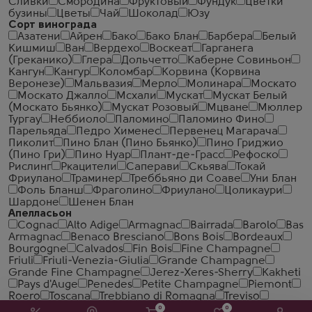
Сливки
Смородина
Фруктовый
Фундук
Цветки
бузины
Цветы
Чай
Шоколад
Юзу
Сорт винограда
Азатени
Айрен
Бако
Бако Блан
Барбера
Белый
Кишмиш
Ван
Вердехо
Воскеат
Гарганега
(Греканико)
Глера
Дольчетто
Каберне Совиньон
Кангун
Кангур
Коломбар
Корвина (Корвина
Веронезе)
Мальвазия
Мерло
Молинара
Москато
Москато Джалло
Мсхали
Мускат
Мускат Белый
(Москато Бьянко)
Мускат Розовый
Мцване
Мюллер
Тургау
Неббиоло
Паломино
Паломино Фино
Парельяда
Педро Хименес
Первенец Магарача
Пиколит
Пино Блан (Пино Бьянко)
Пино Гриджио
(Пино Гри)
Пино Нуар
Плант-де-Грасс
Рефоско
Рислинг
Ркацители
Саперави
Скьява
Токай
Фриулано
Траминер
Треббьяно ди Соаве
Уни Блан
Фоль Бланш
Фраголино
Фриулано
Цоликаури
Шардоне
Шенен Блан
Апелласьон
Cognac
Alto Adige
Armagnac
Bairrada
Barolo
Bas
Armagnac
Benaco Bresciano
Bons Bois
Bordeaux
Bourgogne
Calvados
Fin Bois
Fine Champagne
Friuli
Friuli-Venezia-Giulia
Grande Champagne
Grande Fine Champagne
Jerez-Xeres-Sherry
Kakheti
Pays d'Auge
Penedes
Petite Champagne
Piemont
Roero
Toscana
Trebbiano di Romagna
Treviso
Veneto
Yamhill-Carlton
ЗГУ Крым
ЗГУ Кубань
0
0