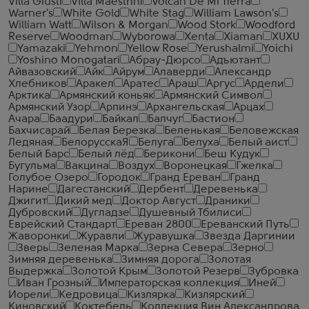
Villa Giusti
Villa Maestrini
Volcan De Mi Tierra
Warner's
White Gold
White Stag
William Lawson's
William Watt
Wilson & Morgan
Wood Stork
Woodford
Reserve
Woodman
Wyborowa
Xenta
Xiaman
XUXU
Yamazaki
Yehmon
Yellow Rose
Yerushalmi
Yoichi
Yoshino Monogatari
Абрау-Дюрсо
Адъютант
Айвазовский
Айк
Айрум
Алаверди
Александр
Хлебников
Аракел
Аратес
Араш
Аргус
Ардели
Арктика
Армянский коньяк
Армянский Символ
Армянский Узор
Арпинэ
Архангельская
Арцах
Ачара
Баадури
Байкал
Балчуг
Бастион
Бахчисарай
Белая Березка
Беленькая
Беловежская
Ледяная
БелорусскаЯ
Белуга
Белуха
Белый аист
Белый Барс
Белый лёд
Берикони
Беш Кудук
Бугульма
Вакцина
Воздух
Воронецкая
Гжелка
Голубое Озеро
Городок
Гранд Ереван
Гранд
Нарине
Дагестанский
Дербент
Деревенька
Джигит
Дикий мед
Доктор Август
Драники
Дубровский
Дугладзе
Душевный Тбилиси
Еврейский Стандарт
Ереван 2800
Ереванский Путь
Жаворонки
Журавли
Журавушка
Звезда Даргинии
Зверь
Зеленая Марка
Зерна Севера
Зерно
Зимняя деревенька
Зимняя дорога
Золотая
Выдержка
Золотой Крым
Золотой Резерв
Зубровка
Иван Грозный
Императорская коллекция
Иней
Иорели
Кедровица
Кизлярка
Кизлярский
Киновский
Коктебель
Коллекция Вин Александрова