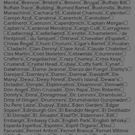
Menta
Brenne
Bristoll's
Broom
Brugal
Buffalo Bill
Buffalo Trace
Bulldog
Burned Barrel
Bushmills
Buton
Maraschino
Cachaca 51
Caisteal Chamuis
Calenter
Campo Azul
Canaima
Canerock
Canoubier
Cantinero
Caorunn
Caperdonich
Captain Morgan
Captain's
Cardenal Mendoza
Cargo Cult
Carrygreen
Castlecraig
CastleSword
Cenote
Chameleon
de
Fontpinot
du Tariquet
Orkhevi
Chevalier d'Espalet
Chivas Regal
Chum Churum
Cigar's Barrel
Cihuatan
Cladach
Clan Denny
Clase Azul
Claude Chatelier
Clos Martin
Cool Skeleton
Cotswolds
Couronnier
Crafter's
Craigellachie
Crazy Charley
Cross Keys
Cruxland
Crystal Head
Cubay
Cutty Sark
Cynar
Dalwhinnie
Dame Jeanne
Danza del Fuego
Darby's
Darejani
Darnley's
Daron
Darrow
Davidoff
De
Marsy
Deau
Deep Forest
Devil's Island
Dewar's
Dictador
Dimple
Diplomatico
Disaronno
Domwill
Don Angel
Don Cruzado
Don Papa
Don Roberto
Doorly's
Dora
Doragrossa
Dr. Lennon
Drambuie
Drop of Ginger
Drummers
Drumshanbo Gunpowder
Du Pere Laize
Dupuy
Eddu
Eden Garden
Edgar
Sopper
Edinburgh Gin
El Bandido Negro
El Destilador
El Dorado
El Jimador
Elad'Or
Eldermen
Elit
Embargo
Embassy Club
English Park
English Whisky
Espanta Espiritus
Espolon
Esprit Organic
Etsu
Facundo
Fernet Antico
Fernet Branca
Fernet Vittone