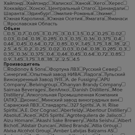
Хайлэнд
Хайлэндс
Халиско
Ханой
Хего
Херес
Хоккайдо
Хонсю
Центральный Отаго
Цинандали
Шаранта
Эдинбург
Эмилия-Романья
Эхиме
Южная Каролина
Южная Осетия
Ямагата
Яманаси
Ярославская Область
Объем
0.5
0.7
0.05
1
0.75
3
0.1
1.5
0.2
0.25
0.02
0.03
0.04
0.18
0.285
0.3
0.35
0.36
0.375
0.4
0.44
0.45
0.64
0.72
0.85
0.9
1.45
1.75
1.8
18
2
2.5
4.5
0.2
0.25
0.02
0.03
0.04
0.18
0.285
0.3
0.35
0.36
0.375
0.4
0.44
0.45
0.64
0.72
0.85
0.9
1.45
1.75
1.8
18
2
2.5
4.5
Производитель
Rodionov & Sons
Фортуна ЛВЗ
Русский Север
Синергия
Опытный завод НИВА
Ладога
Тульский
Винокуренный Завод 1911
A. de Fussigny
APU
Company
Belvingroup
Ohanyan Brandy Company
Saimaa Beverages
БелАлко
Danish Distillers
Moe
Distillery
Алкогольная Промышленная Компания
(АПК)
Дионис
Минский завод виноградных вин
Саранский ЛВЗ
Стандартъ
327 Spirits
A. H. Riise
Spirits
A.E. Dor Cognac
Aberfeldy
Aberlour Distillery
Absolut
Aceo
ADS Spirits
Agrotequilera de Jalisco
Aizu Homare
Akashi Sake Brewery
Akita Seishu
Albert
Bichot
Alistair Duncan
Allied Brands
Altia Group
Alvisa Alcohol Group
Amber Latvijas Balzams AS