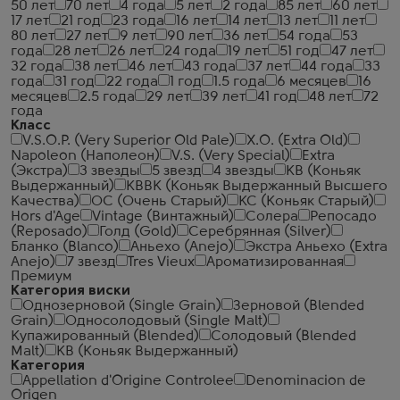
50 лет
70 лет
4 года
5 лет
2 года
85 лет
60 лет
17 лет
21 год
23 года
16 лет
14 лет
13 лет
11 лет
80 лет
27 лет
9 лет
90 лет
36 лет
54 года
53
года
28 лет
26 лет
24 года
19 лет
51 год
47 лет
32 года
38 лет
46 лет
43 года
37 лет
44 года
33
года
31 год
22 года
1 год
1.5 года
6 месяцев
16
месяцев
2.5 года
29 лет
39 лет
41 год
48 лет
72
года
Класс
V.S.O.P. (Very Superior Old Pale)
X.O. (Extra Old)
Napoleon (Наполеон)
V.S. (Very Special)
Extra
(Экстра)
3 звезды
5 звезд
4 звезды
КВ (Коньяк
Выдержанный)
КВВК (Коньяк Выдержанный Высшего
Качества)
ОС (Очень Старый)
КС (Коньяк Старый)
Hors d'Age
Vintage (Винтажный)
Солера
Репосадо
(Reposado)
Голд (Gold)
Серебрянная (Silver)
Бланко (Blanco)
Аньехо (Anejo)
Экстра Аньехо (Extra
Anejo)
7 звезд
Tres Vieux
Ароматизированная
Премиум
Категория виски
Однозерновой (Single Grain)
Зерновой (Blended
Grain)
Односолодовый (Single Malt)
Купажированный (Blended)
Солодовый (Blended
Malt)
КВ (Коньяк Выдержанный)
Категория
Appellation d'Origine Controlee
Denominacion de
Origen