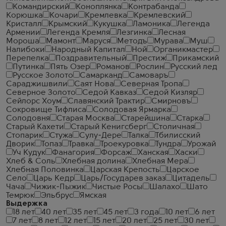
Командирский
Коноплянка
Контрабанда
Корюшка
Кочари
Кремлевка
Кремлевский
Кристалл
Крымский
Кукушка
Ламоника
Легенда
Армении
Легенда Кремля
Лезгинка
Лесная
Мороша
Мамонт
Маруся
Методъ
Мурава
Муш
Налибоки
Народный Капитал
Ной
Органикмастер
Перепелка
Поздравительный
Престиж
Прикамский
Путинка
Пять Озер
Романов
Рослин
Русский лед
Русское Золото
Самарканд
Самоваръ
Сараджишвили
Саят Нова
Северная Тропа
Северное Золото
Седой Кавказ
Седой Кизляр
Сейлорс Хоум
Славянский Трактир
Смирновъ
Сокровище Тифлиса
Солодовая Ярмарка
Солодовня
Старая Москва
Старейшина
Старка
Старый Кахети
Старый Кенигсберг
Столичная
Стопарик
Стужа
Сулу-Дере
Талка
Тбилисский
Дворик
Топаз
Травка
Троекуровка
Тундра
Урожай
Уч Кудук
Фанагория
Форсаж
Ханская
Хаски
Хлеб & Соль
Хлебная долина
Хлебная Мера
Хлебная Половинка
Царская Крепость
Царское
Село
Царь Кедр
Царь/Государев заказ
Цитадель
Чача
Чижик-Пыжик
Чистые Росы
Шалахо
Шато
Темрюк
Эльбрус
Ямская
Выдержка
18 лет
40 лет
35 лет
45 лет
3 года
10 лет
6 лет
7 лет
8 лет
12 лет
15 лет
20 лет
25 лет
30 лет