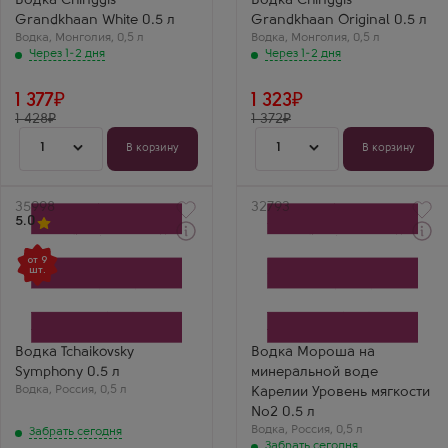
Водка Chinggis
Водка Chinggis
Grandkhaan White 0.5 л
Grandkhaan Original 0.5 л
Водка
,
Монголия
,
0,5 л
Водка
,
Монголия
,
0,5 л
Через 1-2 дня
Через 1-2 дня
1 377
1 323
1 428
1 372
1
1
В корзину
В корзину
Артикул
35998
Артикул
32793
5.0
Забрать сегодня
Забрать сегодня
от 9
Водка
Водка
шт.
Чайковский Симфони
Morosha na mineral'noy
Производитель
vode Karelii Uroven
Фортуна ЛВЗ
myagkosti №2
Бренд
Производитель
Tchaikovsky
Русский Север
Регион
Водка Tchaikovsky
Водка Мороша на
Краснодарский край
Symphony 0.5 л
минеральной воде
Надежда Васильева
Водка
,
Россия
,
0,5 л
Карелии Уровень мягкости
Tchaikovsky
Symphony —
№2 0.5 л
элегантная классика!
Водка
,
Россия
,
0,5 л
Забрать сегодня
Мягкая, с лёгкой
Забрать сегодня