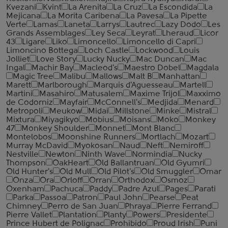
Kvezani
Kvint
La Arenita
La Cruz
La Escondida
La
Mejicana
La Morita Caribena
La Pavesa
La Pipette
Verte
Lamas
Laneta
Larrys
Lautrec
Lazy Dodo
Les
Grands Assemblages
Ley Seca
Leyrat
Lheraud
Licor
43
Ligare
Liko
Limoncello
Limoncello di Capri
Limoncino Bottega
Loch Castle
Lockwood
Louis
Jolliet
Love Story
Lucky Nucky
Mac Duncan
Mac
Ingal
Machir Bay
Macleod's
Maestro Dobel
Magdala
Magic Tree
Malibu
Mallows
Malt B
Manhattan
Marett
Marlborough
Marquis d'Aguesseau
Martell
Martini
Masahiro
Matusalem
Maxime Trijol
Maxximo
de Codorniz
Mayfair
McConnell's
Medjida
Menard
Metropoli
Meukow
Midai
Millstone
Minke
Mistral
Mixtura
Miyagikyo
Mobius
Moisans
Moko
Monkey
47
Monkey Shoulder
Monnet
Mont Blanc
Montelobos
Moonshine Runners
Mortlach
Mozart
Murray McDavid
Myokosan
Naud
Neft
Nemiroff
Nestville
Newton
Ninth Wave
Normindia
Nucky
Thompson
OakHeart
Old Ballantruan
Old Gyumri
Old Hunter's
Old Mull
Old Pilot's
Old Smuggler
Omar
Onza
Ora
Orloff
Orran
Orthodox
Osmoz
Oxenham
Pachuca
Paddy
Padre Azul
Pages
Parati
Parka
Passoa
Patron
Paul John
Pearse
Peat
Chimney
Perro de San Juan
Phraya
Pierre Ferrand
Pierre Vallet
Plantation
Planty
Powers
Presidente
Prince Hubert de Polignac
Prohibido
Proud Irish
Puni