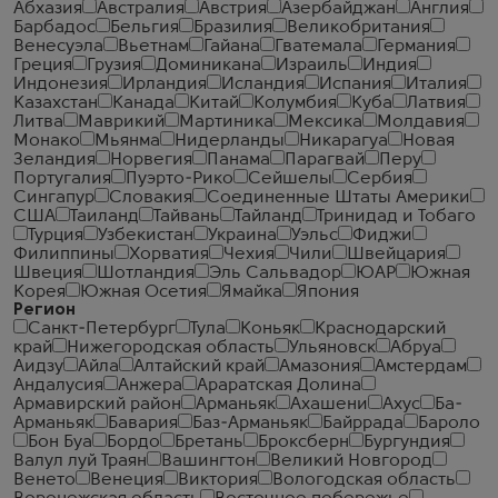
Абхазия
Австралия
Австрия
Азербайджан
Англия
Барбадос
Бельгия
Бразилия
Великобритания
Венесуэла
Вьетнам
Гайана
Гватемала
Германия
Греция
Грузия
Доминикана
Израиль
Индия
Индонезия
Ирландия
Исландия
Испания
Италия
Казахстан
Канада
Китай
Колумбия
Куба
Латвия
Литва
Маврикий
Мартиника
Мексика
Молдавия
Монако
Мьянма
Нидерланды
Никарагуа
Новая
Зеландия
Норвегия
Панама
Парагвай
Перу
Португалия
Пуэрто-Рико
Сейшелы
Сербия
Сингапур
Словакия
Соединенные Штаты Америки
США
Таиланд
Тайвань
Тайланд
Тринидад и Тобаго
Турция
Узбекистан
Украина
Уэльс
Фиджи
Филиппины
Хорватия
Чехия
Чили
Швейцария
Швеция
Шотландия
Эль Сальвадор
ЮАР
Южная
Корея
Южная Осетия
Ямайка
Япония
Регион
Санкт-Петербург
Тула
Коньяк
Краснодарский
край
Нижегородская область
Ульяновск
Абруа
Аидзу
Айла
Алтайский край
Амазония
Амстердам
Андалусия
Анжера
Араратская Долина
Армавирский район
Арманьяк
Ахашени
Ахус
Ба-
Арманьяк
Бавария
Баз-Арманьяк
Байррада
Бароло
Бон Буа
Бордо
Бретань
Броксберн
Бургундия
Валул луй Траян
Вашингтон
Великий Новгород
Венето
Венеция
Виктория
Вологодская область