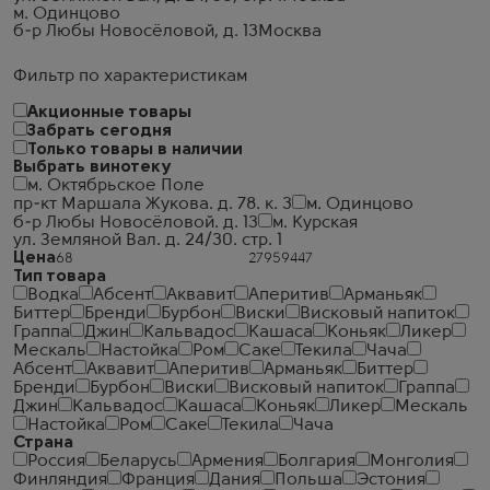
м. Одинцово
б-р Любы Новосёловой, д. 13
Москва
Фильтр по характеристикам
Акционные товары
Забрать сегодня
Только товары в наличии
Выбрать винотеку
м. Октябрьское Поле
пр-кт Маршала Жукова. д. 78. к. 3
м. Одинцово
б-р Любы Новосёловой. д. 13
м. Курская
ул. Земляной Вал. д. 24/30. стр. 1
Цена
Тип товара
Водка
Абсент
Аквавит
Аперитив
Арманьяк
Биттер
Бренди
Бурбон
Виски
Висковый напиток
Граппа
Джин
Кальвадос
Кашаса
Коньяк
Ликер
Мескаль
Настойка
Ром
Саке
Текила
Чача
Абсент
Аквавит
Аперитив
Арманьяк
Биттер
Бренди
Бурбон
Виски
Висковый напиток
Граппа
Джин
Кальвадос
Кашаса
Коньяк
Ликер
Мескаль
Настойка
Ром
Саке
Текила
Чача
Страна
Россия
Беларусь
Армения
Болгария
Монголия
Финляндия
Франция
Дания
Польша
Эстония