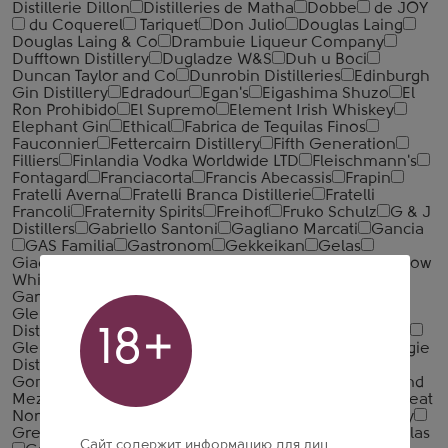
Distillerie Dillon
Distilleries de Matha
Dobbe
de JOY
du Coquerel
Tariquet
Don Julio
Douglas Laing
Douglas Laing & Co
Drambuie Liqueur Company
Dufftown Distillery
Dugladze W&S
Duh u Boci
Duncan Taylor and Co
Dunrobin Distilleries
Edinburgh
Gin Distillery
Edradour
Egan's
Eigashima Shuzo
El
Ron Prohibido
El Supremo
Element Irish Whiskey
Elephant Gin
Ethical
Fabrica de Tequilas Finos
Fauconnier
Fettercairn Distillery
Fifth Generation
Filliers
Finlandia Vodka Worldwide LTD
Fleischmann's
Fontagard
Franciacorta
Francis Abecassis
Frapin
Fratelli Averna
Fratelli Branca Distillerie
Fratelli
‎Francoli
Fraternity Spirits
Freihof
Fruko Schulz
G & J
Distillers
Gabriello Santoni
Gagliano Marcati
Gancia
GAS Familia
Gastronom
Gekkeikan
Gelas
Giacomo Sperone
Giarola Savem
Gin Mare
Glasgow
Whisky
Glasgow Whisky Limited
Glen Elgin
Glen
Garioch
Glen Moray Distillery
Glen Turner
Glencadam
Glendalough Distillery
Glendronach
Distillery
Glenfarclas Distillery
Glengoyne Distillery
18+
Glenkinchie
Glenlivet
Glenmorangie
Glenmorangie
Distillery
Globefill Inc.
Godet
Golani Distillery
Gonzalez Byass
Gordon & Co
Grand Marnier
Grand
Mezcal
Grandes Distilleries Peureux
Grays Inc.
Great
Northern Distillery
Great Oaks
Green Tree Distillery
Green Utopia
Grenki list
Grupo Estevez
Grupo Pellas
Сайт содержит информацию для лиц