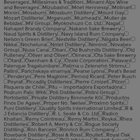
Beverages
Millesimes & Tradition
Minami Alps Wine
and Beverages
Mizubasho
Moet Hennessy
Molinari
Monin
Mossburn
Mossburn Distillery
Mount Gay
Mozart Distillerie
Mrganush
Muirhead's
Muller de
Bebidas
MV Group
Myokoshuzo Co. Ltd.
Nagai
Nahapet Brandy Company
Nakano Sake Brewery
Naud Spirits & Distillery
Navy Island Rum Company
Nelson's Green Brier
Nestville Distillery
Niigata Beer
Nikka
Nocheluna
Nolet Distillery
Nonino
Novabev
Group
Nusa Cana
Oban
Old Bushmills Distillery
Old
Pulteney
Oliver and Oliver
Olmeca
Ota Sake Brewery
Otard
Oxenham & Cy
Ozeki Corporation
Palavani
Palenque Tragalumbare
Palirna u Zeleneho Stromu
Pallini
Parichskaya vinarnya
Pearse Lyons
Peat's Beast
Penderyn
Pere Magloire
Pernod Ricard
Peter Busch
Peyrat
Piccadily Distilleries
Pierre Croizet
Pilzer
Pisquera de Chile
Pitu – Importadora Exportadora
Podrum Palic 1896
Poli Distillerie
Polini Group
Portobello
Private Distillery Bimmerle KG
Productos
Finos De Agave
Proper No. Twelve
Proximo Spirits
Puni Distillery
Quality Spirits International Limited
R &
J Estancia Distillery
R. L. Seale & Co. Ltd
Radico
Khaitan
Remy Cointreau
Remy Martin
Reyka
Rhea
Distilleries
Robert A. Merry & Co
Rogue Society
Distilling
Ron Barcelo
Ronrico Rum Company
Rosebank Distillery
Rossi & Rossi
Roullet
Royal Oak