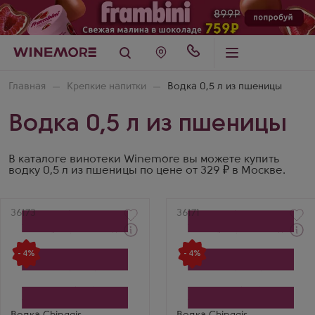
Главная
Крепкие напитки
Водка 0,5 л из пшеницы
Водка 0,5 л из пшеницы
В каталоге винотеки Winemore вы можете купить
водку 0,5 л из пшеницы по цене от 329 ₽ в Москве.
Артикул
36173
Артикул
36171
Через 1-2 дня
Через 1-2 дня
Водка
Водка
- 4%
- 4%
Чингис ГрандХан Уайт
Чингис ГрандХан
Производитель
Ориджинал
APU Company
Производитель
APU Company