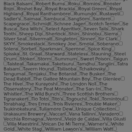
Black Balsam
Robert Burns
Roku
Romios
Rooster
Rojo
Roshel Bay
Royal Brackla
Royal Green
Royal
Highland
Royal Ranthambore
Rumundo
Rustaveli
Sadler's
Saimaa
Sambuca
SangSom
Santero
Scapegrace
Schmidt
Schnee Jager
Scotch Terrier
Se
Busca
Sea Witch
Select Aperitivo
Seven Tails
Shark
Tooth
Sheep Dip
Sherlock
Shin
Shinobu
Sierra
Silver Seal
Silvermalt
Singleton
Sinner
Sir Clark
SKYY
Smokestack
Smokey Joe
Smola
Soberano
Solera
Sorbet
Sparkman
Sperone
Spice King
Spisska
St. Graal
Starward
Stateless
Stauning
Steel
Drum
Stoker
Storm
Summum
Sweet Poison
Taigun
Taisteal
Takamaka
Taketsuru
Tamdhu
Tanglin
Tatra
Balsam
Tavern Hound
Tbilisoba
Tchaikovsky
Tengumai
Tenjaku
The Botanist
The Busker
The
Dead Rabbit
The Galtee Mountain Boy
The Glenlee
The Hive
The Kurayoshi
The London №1
The
Observatory
The Peat Monster
The San-In
The
Whistler
The Wild Bunch
Three Scottish Brothers
Tigranakert
Tio Toto
Tito's
Togouchi
Toki
Tomintoul
Torabhaig
Tres Erres
Trois Rivieres
Trouble Maker
Tsukinokatsura
Tullamore Dew
Unique Collection
Urakasumi Brewery
Vaccari
Vana Tallinn
Varadero
Vecchia Romagna
Veroni
Viejo de Caldas
Villa Giusti
Villa Maestrini
Volcan De Mi Tierra
Warner's
White
Gold
White Stag
William Lawson's
William Watt