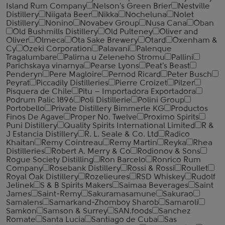
Island Rum Company
Nelson's Green Brier
Nestville
Distillery
Niigata Beer
Nikka
Nocheluna
Nolet
Distillery
Nonino
Novabev Group
Nusa Cana
Oban
Old Bushmills Distillery
Old Pulteney
Oliver and
Oliver
Olmeca
Ota Sake Brewery
Otard
Oxenham &
Cy
Ozeki Corporation
Palavani
Palenque
Tragalumbare
Palirna u Zeleneho Stromu
Pallini
Parichskaya vinarnya
Pearse Lyons
Peat's Beast
Penderyn
Pere Magloire
Pernod Ricard
Peter Busch
Peyrat
Piccadily Distilleries
Pierre Croizet
Pilzer
Pisquera de Chile
Pitu – Importadora Exportadora
Podrum Palic 1896
Poli Distillerie
Polini Group
Portobello
Private Distillery Bimmerle KG
Productos
Finos De Agave
Proper No. Twelve
Proximo Spirits
Puni Distillery
Quality Spirits International Limited
R &
J Estancia Distillery
R. L. Seale & Co. Ltd
Radico
Khaitan
Remy Cointreau
Remy Martin
Reyka
Rhea
Distilleries
Robert A. Merry & Co
Rodionov & Sons
Rogue Society Distilling
Ron Barcelo
Ronrico Rum
Company
Rosebank Distillery
Rossi & Rossi
Roullet
Royal Oak Distillery
Rozelieures
RSD Whiskey
Rudolf
Jelinek
S & B Spirits Makers
Saimaa Beverages
Saint
James
Saint-Remy
Sakuramasamune
Sakurao
Samalens
Samarkand-Zhomboy Sharob
Samaroli
Samkon
Samson & Surrey
SAN.foods
Sanchez
Romate
Santa Lucia
Santiago de Cuba
Sas