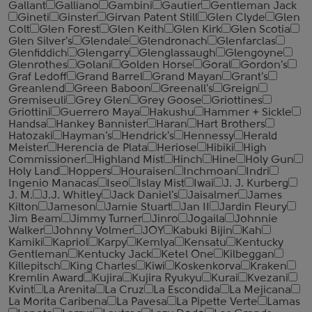
Gallant
Galliano
Gambini
Gautier
Gentleman Jack
Gineti
Ginster
Girvan Patent Still
Glen Clyde
Glen
Colt
Glen Forest
Glen Keith
Glen Kirk
Glen Scotia
Glen Silver's
Glendale
Glendronach
Glenfarclas
Glenfiddich
Glengarry
Glenglassaugh
Glengoyne
Glenrothes
Golani
Golden Horse
Goral
Gordon's
Graf Ledoff
Grand Barrel
Grand Mayan
Grant's
Greanlend
Green Baboon
Greenall's
Greign
Gremiseuli
Grey Glen
Grey Goose
Griottines
Griottini
Guerrero Maya
Hakushu
Hammer + Sickle
Handsa
Hankey Bannister
Haran
Hart Brothers
Hatozaki
Hayman's
Hendrick's
Hennessy
Herald
Meister
Herencia de Plata
Heriose
Hibiki
High
Commissioner
Highland Mist
Hinch
Hine
Holy Gun
Holy Land
Hoppers
Houraisen
Inchmoan
Indri
Ingenio Manacas
Iseo
Islay Mist
Iwai
J. J. Kurberg
J. M.
J.J. Whitley
Jack Daniel's
Jaisalmer
James
Kilton
Jameson
Jamie Stuart
Jan II
Jardin Fleury
Jim Beam
Jimmy Turner
Jinro
Jogaila
Johnnie
Walker
Johnny Volmer
JOY
Kabuki Bijin
Kah
Kamiki
Kapriol
Karpy
Kemlya
Kensatu
Kentucky
Gentleman
Kentucky Jack
Ketel One
Kilbeggan
Killepitsch
King Charles
Kiwi
Koskenkorva
Kraken
Kremlin Award
Kujira
Kujira Ryukyu
Kurai
Kvezani
Kvint
La Arenita
La Cruz
La Escondida
La Mejicana
La Morita Caribena
La Pavesa
La Pipette Verte
Lamas