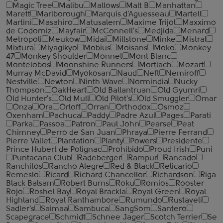
Magic Tree
Malibu
Mallows
Malt B
Manhattan
Marett
Marlborough
Marquis d'Aguesseau
Martell
Martini
Masahiro
Matusalem
Maxime Trijol
Maxximo
de Codorniz
Mayfair
McConnell's
Medjida
Menard
Metropoli
Meukow
Midai
Millstone
Minke
Mistral
Mixtura
Miyagikyo
Mobius
Moisans
Moko
Monkey
47
Monkey Shoulder
Monnet
Mont Blanc
Montelobos
Moonshine Runners
Mortlach
Mozart
Murray McDavid
Myokosan
Naud
Neft
Nemiroff
Nestville
Newton
Ninth Wave
Normindia
Nucky
Thompson
OakHeart
Old Ballantruan
Old Gyumri
Old Hunter's
Old Mull
Old Pilot's
Old Smuggler
Omar
Onza
Ora
Orloff
Orran
Orthodox
Osmoz
Oxenham
Pachuca
Paddy
Padre Azul
Pages
Parati
Parka
Passoa
Patron
Paul John
Pearse
Peat
Chimney
Perro de San Juan
Phraya
Pierre Ferrand
Pierre Vallet
Plantation
Planty
Powers
Presidente
Prince Hubert de Polignac
Prohibido
Proud Irish
Puni
Puntacana Club
Radeberger
Rampur
Rancado
Ranchitos
Rancho Alegre
Red & Black
Relicario
Remeslo
Ricard
Richard Chancellor
Richardson
Riga
Black Balsam
Robert Burns
Roku
Romios
Rooster
Rojo
Roshel Bay
Royal Brackla
Royal Green
Royal
Highland
Royal Ranthambore
Rumundo
Rustaveli
Sadler's
Saimaa
Sambuca
SangSom
Santero
Scapegrace
Schmidt
Schnee Jager
Scotch Terrier
Se