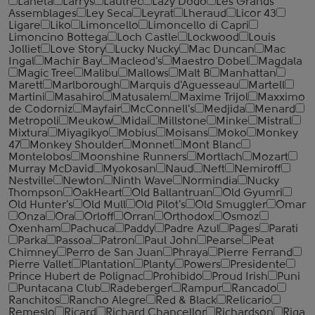
Laneta
Larrys
Lautrec
Lazy Dodo
Les Grands
Assemblages
Ley Seca
Leyrat
Lheraud
Licor 43
Ligare
Liko
Limoncello
Limoncello di Capri
Limoncino Bottega
Loch Castle
Lockwood
Louis
Jolliet
Love Story
Lucky Nucky
Mac Duncan
Mac
Ingal
Machir Bay
Macleod's
Maestro Dobel
Magdala
Magic Tree
Malibu
Mallows
Malt B
Manhattan
Marett
Marlborough
Marquis d'Aguesseau
Martell
Martini
Masahiro
Matusalem
Maxime Trijol
Maxximo
de Codorniz
Mayfair
McConnell's
Medjida
Menard
Metropoli
Meukow
Midai
Millstone
Minke
Mistral
Mixtura
Miyagikyo
Mobius
Moisans
Moko
Monkey
47
Monkey Shoulder
Monnet
Mont Blanc
Montelobos
Moonshine Runners
Mortlach
Mozart
Murray McDavid
Myokosan
Naud
Neft
Nemiroff
Nestville
Newton
Ninth Wave
Normindia
Nucky
Thompson
OakHeart
Old Ballantruan
Old Gyumri
Old Hunter's
Old Mull
Old Pilot's
Old Smuggler
Omar
Onza
Ora
Orloff
Orran
Orthodox
Osmoz
Oxenham
Pachuca
Paddy
Padre Azul
Pages
Parati
Parka
Passoa
Patron
Paul John
Pearse
Peat
Chimney
Perro de San Juan
Phraya
Pierre Ferrand
Pierre Vallet
Plantation
Planty
Powers
Presidente
Prince Hubert de Polignac
Prohibido
Proud Irish
Puni
Puntacana Club
Radeberger
Rampur
Rancado
Ranchitos
Rancho Alegre
Red & Black
Relicario
Remeslo
Ricard
Richard Chancellor
Richardson
Riga