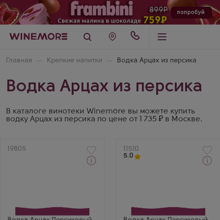
Главная
Крепкие напитки
Водка Арцах из персика
Водка Арцах из персика
В каталоге винотеки Winemore вы можете купить
водку Арцах из персика по цене от 1 735 ₽ в Москве.
Артикул
19805
Артикул
11510
5.0
Водка
Водка
Artsakh Peach
Artsakh Peach в
Производитель
подарочной коробке
Ohanyan Brandy
Производитель
Company
Ohanyan Brandy
Бренд
Company
Арцах
Бренд