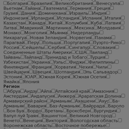
Болгария
Бразилия
Великобритания
Венесуэла
Вьетнам
Гайана
Гватемала
Германия
Греция
Грузия
Дания
Доминикана
Израиль
Индия
Индонезия
Ирландия
Исландия
Испания
Италия
Казахстан
Канада
Китай
Колумбия
Куба
Латвия
Литва
Маврикий
Мартиника
Мексика
Молдавия
Монако
Монголия
Мьянма
Нидерланды
Никарагуа
Новая Зеландия
Норвегия
Панама
Парагвай
Перу
Польша
Португалия
Пуэрто-Рико
Россия
Сейшелы
Сербия
Сингапур
Словакия
Соединенные Штаты Америки
США
Таиланд
Тайвань
Тайланд
Тринидад и Тобаго
Турция
Узбекистан
Украина
Уэльс
Фиджи
Филиппины
Финляндия
Франция
Хорватия
Чехия
Чили
Швейцария
Швеция
Шотландия
Эль Сальвадор
Эстония
ЮАР
Южная Корея
Южная Осетия
Ямайка
Япония
Регион
Абруа
Аидзу
Айла
Алтайский край
Амазония
Амстердам
Андалусия
Анжера
Араратская Долина
Армавирский район
Арманьяк
Ахашени
Ахус
Ба-
Арманьяк
Бавария
Баз-Арманьяк
Байррада
Бароло
Бон Буа
Бордо
Бретань
Броксберн
Бургундия
Валул луй Траян
Вашингтон
Великий Новгород
Венето
Венеция
Виктория
Вологодская область
Воронежская область
Восточное побережье