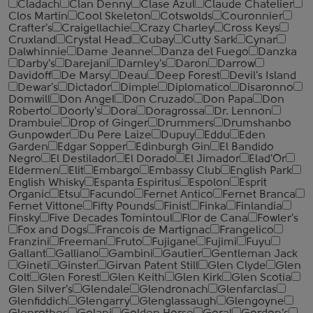
Cladach
Clan Denny
Clase Azul
Claude Chatelier
Clos Martin
Cool Skeleton
Cotswolds
Couronnier
Crafter's
Craigellachie
Crazy Charley
Cross Keys
Cruxland
Crystal Head
Cubay
Cutty Sark
Cynar
Dalwhinnie
Dame Jeanne
Danza del Fuego
Danzka
Darby's
Darejani
Darnley's
Daron
Darrow
Davidoff
De Marsy
Deau
Deep Forest
Devil's Island
Dewar's
Dictador
Dimple
Diplomatico
Disaronno
Domwill
Don Angel
Don Cruzado
Don Papa
Don
Roberto
Doorly's
Dora
Doragrossa
Dr. Lennon
Drambuie
Drop of Ginger
Drummers
Drumshanbo
Gunpowder
Du Pere Laize
Dupuy
Eddu
Eden
Garden
Edgar Sopper
Edinburgh Gin
El Bandido
Negro
El Destilador
El Dorado
El Jimador
Elad'Or
Eldermen
Elit
Embargo
Embassy Club
English Park
English Whisky
Espanta Espiritus
Espolon
Esprit
Organic
Etsu
Facundo
Fernet Antico
Fernet Branca
Fernet Vittone
Fifty Pounds
Finist
Finka
Finlandia
Finsky
Five Decades Tomintoul
Flor de Cana
Fowler's
Fox and Dogs
Francois de Martignac
Frangelico
Franzini
Freeman
Fruto
Fujigane
Fujimi
Fuyu
Gallant
Galliano
Gambini
Gautier
Gentleman Jack
Gineti
Ginster
Girvan Patent Still
Glen Clyde
Glen
Colt
Glen Forest
Glen Keith
Glen Kirk
Glen Scotia
Glen Silver's
Glendale
Glendronach
Glenfarclas
Glenfiddich
Glengarry
Glenglassaugh
Glengoyne