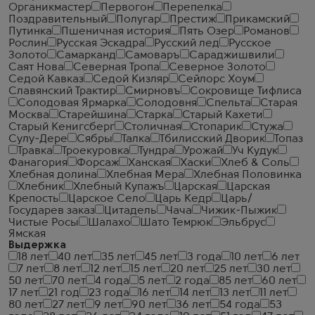
Органикмастер
Первогон
Перепелка
Поздравительный
Полугар
Престиж
Прикамский
Путинка
Пшеничная история
Пять Озер
Романов
Рослин
Русская Эскадра
Русский лед
Русское
Золото
Самарканд
Самоваръ
Сараджишвили
Саят Нова
Северная Тропа
Северное Золото
Седой Кавказ
Седой Кизляр
Сейлорс Хоум
Славянский Трактир
Смирновъ
Сокровище Тифлиса
Солодовая Ярмарка
Солодовня
Спельта
Старая
Москва
Старейшина
Старка
Старый Кахети
Старый Кенигсберг
Столичная
Стопарик
Стужа
Сулу-Дере
Сябры
Талка
Тбилисский Дворик
Топаз
Травка
Троекуровка
Тундра
Урожай
Уч Кудук
Фанагория
Форсаж
Ханская
Хаски
Хлеб & Соль
Хлебная долина
Хлебная Мера
Хлебная Половинка
Хлебник
Хлебный Купажъ
Царская
Царская
Крепость
Царское Село
Царь Кедр
Царь/
Государев заказ
Цитадель
Чача
Чижик-Пыжик
Чистые Росы
Шалахо
Шато Темрюк
Эльбрус
Ямская
Выдержка
18 лет
40 лет
35 лет
45 лет
3 года
10 лет
6 лет
7 лет
8 лет
12 лет
15 лет
20 лет
25 лет
30 лет
50 лет
70 лет
4 года
5 лет
2 года
85 лет
60 лет
17 лет
21 год
23 года
16 лет
14 лет
13 лет
11 лет
80 лет
27 лет
9 лет
90 лет
36 лет
54 года
53