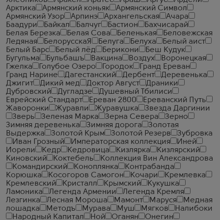
Хлебников
Аракел
Аратес
Араш
Аргус
Ардели
Арктика
Армянский коньяк
Армянский Символ
Армянский Узор
Арпинэ
Архангельская
Ачара
Баадури
Байкал
Балчуг
Бастион
Бахчисарай
Белая Березка
Белая Сова
Беленькая
Беловежская
Ледяная
БелорусскаЯ
Белуга
Белуха
Белый аист
Белый Барс
Белый лёд
Берикони
Беш Кудук
Бугульма
Бульбашъ
Вакцина
Воздух
Воронецкая
Гжелка
Голубое Озеро
Городок
Гранд Ереван
Гранд Нарине
Дагестанский
Дербент
Деревенька
Джигит
Дикий мед
Доктор Август
Драники
Дубровский
Дугладзе
Душевный Тбилиси
Еврейский Стандарт
Ереван 2800
Ереванский Путь
Жаворонки
Журавли
Журавушка
Звезда Даргинии
Зверь
Зеленая Марка
Зерна Севера
Зерно
Зимняя деревенька
Зимняя дорога
Золотая
Выдержка
Золотой Крым
Золотой Резерв
Зубровка
Иван Грозный
Императорская коллекция
Иней
Иорели
Кедр
Кедровица
Кизлярка
Кизлярский
Киновский
Коктебель
Коллекция Вин Александрова
Командирский
Коноплянка
Контрабанда
Корюшка
Косогоров Самогон
Кочари
Кремлевка
Кремлевский
Кристалл
Крымский
Кукушка
Ламоника
Легенда Армении
Легенда Кремля
Лезгинка
Лесная Мороша
Мамонт
Маруся
Медная
лошадка
Методъ
Мурава
Муш
Мягков
Налибоки
Народный Капитал
Ной
Оганян
Онегин