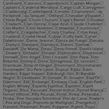
Cantinero
Caorunn
Caperdonich
Captain Morgan
Captain's
Cardenal Mendoza
Cargo Cult
Carrygreen
Castlecraig
CastleSword
Cenote
Chameleon
de
Fontpinot
du Tariquet
Orkhevi
Chevalier d'Espalet
Chivas Regal
Chum Churum
Cigar's Barrel
Cihuatan
Cladach
Clan Denny
Clase Azul
Claude Chatelier
Clos Martin
Cool Skeleton
Cotswolds
Couronnier
Crafter's
Craigellachie
Crazy Charley
Cross Keys
Cruxland
Crystal Head
Cubay
Cutty Sark
Cynar
Dalwhinnie
Dame Jeanne
Danza del Fuego
Danzka
Darby's
Darejani
Darnley's
Daron
Darrow
Davidoff
De Marsy
Deau
Deep Forest
Devil's Island
Dewar's
Dictador
Dimple
Diplomatico
Disaronno
Domwill
Don Angel
Don Cruzado
Don Papa
Don
Roberto
Doorly's
Dora
Doragrossa
Dr. Lennon
Drambuie
Drop of Ginger
Drummers
Drumshanbo
Gunpowder
Du Pere Laize
Dupuy
Eddu
Eden
Garden
Edgar Sopper
Edinburgh Gin
El Bandido
Negro
El Destilador
El Dorado
El Jimador
Elad'Or
Eldermen
Elit
Embargo
Embassy Club
English Park
English Whisky
Espanta Espiritus
Espolon
Esprit
Organic
Etsu
Facundo
Fernet Antico
Fernet Branca
Fernet Vittone
Fifty Pounds
Finist
Finka
Finlandia
Finsky
Five Decades Tomintoul
Flor de Cana
Fowler's
Fox and Dogs
Francois de Martignac
Frangelico
Franzini
Freeman
Fruto
Fujigane
Fujimi
Fuyu