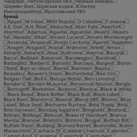
Чандари
Чебоксарский ЛВЗ
Черный знахарь
Шаумян-Вин
Шуйская водка
Юпитер
Инкорпорейтед
Ярославский ЛВЗ
Бренд
Арцах
14 Inkas
1800 Tequila
3 Caballos
7 злаков
A.E. Dor
A.H. Riise
Abducted
Aber Falls
Aberfort
Aberlour
Adamus
Agavita
Aguanile
Akashi
Akashi-
Tai
Akvadiv
Altair
Amaro Lucano
Amaro Montenegro
Amarula
Anaseuli
Anejo Centuria
Aperol
Appleton
Araget
Aragveli
Ararat
Ardmore
Arlett
Arran
Ashanti
Askaneli
Atxa
Aultmore
Averna
Bacardi
Bacur
Balblair
Balvenie
Bandwagon
Bankhall
Barbadillo
Barber's
Barcelo
Barclays
Bargest
Baron
Otard
Barr an Uisce
Barrel
Barrister
Bayou
Beaulieu
Beaver's Dram
Becherovka
Bee Gin
Belgian Owl
Bell's
Beluga Noble
Ben Lomond
Benster's
Benten Musume
Benvenuti Nocino
Bergia
Beringoff
Berkshire
Bickens
Bionica
Black & White
Black Beast
Black Bottle
Black Bull
Black Label
Black Ram
Blanton's
Blavod
Blend 285
Bloom
Blue
Label
Blue Seal
Bocharov Ruchey
Bold Thady
Bols
Bols Genever
Bombay Sapphire
Borghetti
Bosford
Botran
Bottega
Botucal
Braes of Glenlivet
Branca
Menta
Brenne
Bristoll's
Broom
Brugal
Buffalo Bill
Buffalo Trace
Bulldog
Burned Barrel
Bushmills
Buton
Maraschino
Cachaca 51
Caisteal Chamuis
Calenter
Campo Azul
Canaima
Canerock
Canoubier