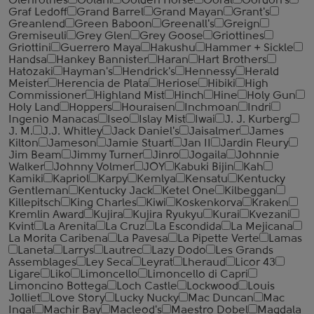
Glenrothes
Golani
Golden Horse
Goral
Gordon's
Graf Ledoff
Grand Barrel
Grand Mayan
Grant's
Greanlend
Green Baboon
Greenall's
Greign
Gremiseuli
Grey Glen
Grey Goose
Griottines
Griottini
Guerrero Maya
Hakushu
Hammer + Sickle
Handsa
Hankey Bannister
Haran
Hart Brothers
Hatozaki
Hayman's
Hendrick's
Hennessy
Herald
Meister
Herencia de Plata
Heriose
Hibiki
High
Commissioner
Highland Mist
Hinch
Hine
Holy Gun
Holy Land
Hoppers
Houraisen
Inchmoan
Indri
Ingenio Manacas
Iseo
Islay Mist
Iwai
J. J. Kurberg
J. M.
J.J. Whitley
Jack Daniel's
Jaisalmer
James
Kilton
Jameson
Jamie Stuart
Jan II
Jardin Fleury
Jim Beam
Jimmy Turner
Jinro
Jogaila
Johnnie
Walker
Johnny Volmer
JOY
Kabuki Bijin
Kah
Kamiki
Kapriol
Karpy
Kemlya
Kensatu
Kentucky
Gentleman
Kentucky Jack
Ketel One
Kilbeggan
Killepitsch
King Charles
Kiwi
Koskenkorva
Kraken
Kremlin Award
Kujira
Kujira Ryukyu
Kurai
Kvezani
Kvint
La Arenita
La Cruz
La Escondida
La Mejicana
La Morita Caribena
La Pavesa
La Pipette Verte
Lamas
Laneta
Larrys
Lautrec
Lazy Dodo
Les Grands
Assemblages
Ley Seca
Leyrat
Lheraud
Licor 43
Ligare
Liko
Limoncello
Limoncello di Capri
Limoncino Bottega
Loch Castle
Lockwood
Louis
Jolliet
Love Story
Lucky Nucky
Mac Duncan
Mac
Ingal
Machir Bay
Macleod's
Maestro Dobel
Magdala