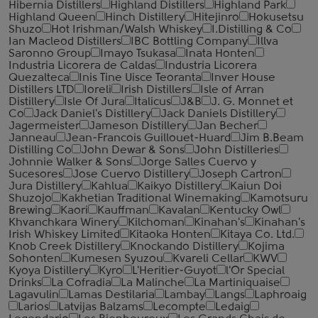
Hibernia Distillers
Highland Distillers
Highland Park
Highland Queen
Hinch Distillery
Hitejinro
Hokusetsu
Shuzo
Hot Irishman/Walsh Whiskey
I.Distilling & Co
Ian Macleod Distillers
IBC Bottling Company
Illva
Saronno Group
Imayo Tsukasa
Inata Honten
Industria Licorera de Caldas
Industria Licorera
Quezalteca
Inis Tine Uisce Teoranta
Inver House
Distillers LTD
Ioreli
Irish Distillers
Isle of Arran
Distillery
Isle Of Jura
Italicus
J&B
J. G. Monnet et
Co
Jack Daniel's Distillery
Jack Daniels Distillery
Jagermeister
Jameson Distillery
Jan Becher
Janneau
Jean-Francois Guillouet-Huard
Jim B.Beam
Distilling Co
John Dewar & Sons
John Distilleries
Johnnie Walker & Sons
Jorge Salles Cuervo y
Sucesores
Jose Cuervo Distillery
Joseph Cartron
Jura Distillery
Kahlua
Kaikyo Distillery
Kaiun Doi
Shuzojo
Kakhetian Traditional Winemaking
Kamotsuru
Brewing
Kaori
Kauffman
Kavalan
Kentucky Owl
Khvanchkara Winery
Kilchoman
Kinahan's
Kinahan's
Irish Whiskey Limited
Kitaoka Honten
Kitaya Co. Ltd.
Knob Creek Distillery
Knockando Distillery
Kojima
Sohonten
Kumesen Syuzou
Kvareli Cellar
KWV
Kyoya Distillery
Kyro
L'Heritier-Guyot
l'Or Special
Drinks
La Cofradia
La Malinche
La Martiniquaise
Lagavulin
Lamas Destilaria
Lambay
Langs
Laphroaig
Larios
Latvijas Balzams
Lecompte
Ledaig