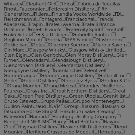
Whiskey
Elephant Gin
Ethical
Fabrica de Tequilas
Finos
Fauconnier
Fettercairn Distillery
Fifth
Generation
Filliers
Finlandia Vodka Worldwide LTD
Fleischmann's
Fontagard
Franciacorta
Francis
Abecassis
Frapin
Fratelli Averna
Fratelli Branca
Distillerie
Fratelli ‎Francoli
Fraternity Spirits
Freihof
Fruko Schulz
G & J Distillers
Gabriello Santoni
Gagliano Marcati
Gancia
GAS Familia
Gastronom
Gekkeikan
Gelas
Giacomo Sperone
Giarola Savem
Gin Mare
Glasgow Whisky
Glasgow Whisky Limited
Glen Elgin
Glen Garioch
Glen Moray Distillery
Glen
Turner
Glencadam
Glendalough Distillery
Glendronach Distillery
Glenfarclas Distillery
Glengoyne Distillery
Glenkinchie
Glenlivet
Glenmorangie
Glenmorangie Distillery
Globefill Inc.
Godet
Golani Distillery
Gonzalez Byass
Gordon & Co
Grand Marnier
Grand Mezcal
Grandes Distilleries
Peureux
Grays Inc.
Great Northern Distillery
Great
Oaks
Green Tree Distillery
Green Utopia
Grenki list
Grupo Estevez
Grupo Pellas
Gruppo Montenegro
Guillon Painturaud
GVMT Group
Hakuro
Hakushika
Tatsuuma Honke Shuzo
Hakutsuru Sake Brewing
Halewood
Hamada
Hamburg Distilling Company
Handelshof NF & MS
Hardy
Hart Brothers
Havana
Club
Hayman Distillers
Heaven Hill Distilleries
Henri
Mounier
Heritiers Crassous de Medeuil
Herradura