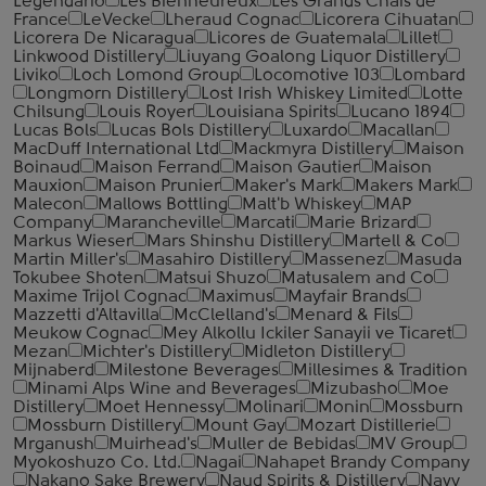
Legendario
Les Bienheureux
Les Grands Chais de
France
LeVecke
Lheraud Cognac
Licorera Cihuatan
Licorera De Nicaragua
Licores de Guatemala
Lillet
Linkwood Distillery
Liuyang Goalong Liquor Distillery
Liviko
Loch Lomond Group
Locomotive 103
Lombard
Longmorn Distillery
Lost Irish Whiskey Limited
Lotte
Chilsung
Louis Royer
Louisiana Spirits
Lucano 1894
Lucas Bols
Lucas Bols Distillery
Luxardo
Macallan
MacDuff International Ltd
Mackmyra Distillery
Maison
Boinaud
Maison Ferrand
Maison Gautier
Maison
Mauxion
Maison Prunier
Maker's Mark
Makers Mark
Malecon
Mallows Bottling
Malt'b Whiskey
MAP
Company
Marancheville
Marcati
Marie Brizard
Markus Wieser
Mars Shinshu Distillery
Martell & Co
Martin Miller's
Masahiro Distillery
Massenez
Masuda
Tokubee Shoten
Matsui Shuzo
Matusalem and Co
Maxime Trijol Cognac
Maximus
Mayfair Brands
Mazzetti d'Altavilla
McClelland's
Menard & Fils
Meukow Cognac
Mey Alkollu Ickiler Sanayii ve Ticaret
Mezan
Michter's Distillery
Midleton Distillery
Mijnaberd
Milestone Beverages
Millesimes & Tradition
Minami Alps Wine and Beverages
Mizubasho
Moe
Distillery
Moet Hennessy
Molinari
Monin
Mossburn
Mossburn Distillery
Mount Gay
Mozart Distillerie
Mrganush
Muirhead's
Muller de Bebidas
MV Group
Myokoshuzo Co. Ltd.
Nagai
Nahapet Brandy Company
Nakano Sake Brewery
Naud Spirits & Distillery
Navy