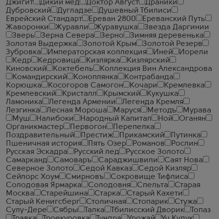
Джигит
Дикий мед
Доктор Август
Драники
Дубровский
Дугладзе
Душевный Тбилиси
Еврейский Стандарт
Ереван 2800
Ереванский Путь
Жаворонки
Журавли
Журавушка
Звезда Даргинии
Зверь
Зерна Севера
Зерно
Зимняя деревенька
Золотая Выдержка
Золотой Крым
Золотой Резерв
Зубровка
Императорская коллекция
Иней
Иорели
Кедр
Кедровица
Кизлярка
Кизлярский
Киновский
Коктебель
Коллекция Вин Александрова
Командирский
Коноплянка
Контрабанда
Корюшка
Косогоров Самогон
Кочари
Кремлевка
Кремлевский
Кристалл
Крымский
Кукушка
Ламоника
Легенда Армении
Легенда Кремля
Лезгинка
Лесная Мороша
Маруся
Методъ
Мурава
Муш
Налибоки
Народный Капитал
Ной
Оганян
Органикмастер
Первогон
Перепелка
Поздравительный
Престиж
Прикамский
Путинка
Пшеничная история
Пять Озер
Романов
Рослин
Русская Эскадра
Русский лед
Русское Золото
Самарканд
Самоваръ
Сараджишвили
Саят Нова
Северное Золото
Седой Кавказ
Седой Кизляр
Сейлорс Хоум
Смирновъ
Сокровище Тифлиса
Солодовая Ярмарка
Солодовня
Спельта
Старая
Москва
Старейшина
Старка
Старый Кахети
Старый Кенигсберг
Столичная
Стопарик
Стужа
Сулу-Дере
Сябры
Талка
Тбилисский Дворик
Топаз
Травка
Троекуровка
Тундра
Урожай
Уч Кудук