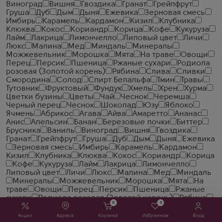
Виноград
Вишня
Гвоздика
Гранат
Грейпфрут
Груша
Дуб
Дым
Дыня
Ежевика
Зерновая смесь
Имбирь
Карамель
Кардамон
Кизил
Клубника
Клюква
Кокос
Кориандр
Корица
Кофе
Кукуруза
Лайм
Лакрица
Лимончелло
Липовый цвет
Личи
Люкс
Малина
Мед
Миндаль
Минералы
Можжевельник
Морошка
Мята
На траве
Овощи
Перец
Персик
Пшеница
Ржаные сухари
Родиола
розовая (Золотой корень)
Рябина
Слива
Сливки
Смородина
Солод
Спирт Белальфа
Тмин
Травы
Тутовник
Фруктовый
Фундук
Хмель
Хрен
Хурма
Цветки бузины
Цветы
Чай
Чеcнок
Черемша
Черный перец
Чеснок
Шоколад
Юзу
Яблоко
Ячмень
Абрикос
Агава
Айва
Амаретто
Ананас
Анис
Апельсин
Банан
Березовые почки
Биттер
Брусника
Ваниль
Виноград
Вишня
Гвоздика
Гранат
Грейпфрут
Груша
Дуб
Дым
Дыня
Ежевика
Зерновая смесь
Имбирь
Карамель
Кардамон
Кизил
Клубника
Клюква
Кокос
Кориандр
Корица
Кофе
Кукуруза
Лайм
Лакрица
Лимончелло
Липовый цвет
Личи
Люкс
Малина
Мед
Миндаль
Минералы
Можжевельник
Морошка
Мята
На
траве
Овощи
Перец
Персик
Пшеница
Ржаные
сухари
Родиола розовая (Золотой корень)
Рябина
0
0
Слива
Сливки
Смородина
Солод
Спирт
Белальфа
Тмин
Травы
Тутовник
Фруктовый
Акции
Адреса
Корзина
Избранное
Вход