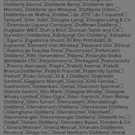
Distilleria Sibona
Distillerie Berta
Distillerie des
Menhirs
Distillerie des Moisans
Distillerie Dillon
Distilleries de Matha
Dobbe
de JOY
du Coquerel
Tariquet
Don Julio
Douglas Laing
Douglas Laing & Co
Drambuie Liqueur Company
Dufftown Distillery
Dugladze W&S
Duh u Boci
Duncan Taylor and Co
Dunrobin Distilleries
Edinburgh Gin Distillery
Edradour
Egan's
Eigashima Shuzo
El Ron Prohibido
El
Supremo
Element Irish Whiskey
Elephant Gin
Ethical
Fabrica de Tequilas Finos
Fauconnier
Fettercairn
Distillery
Fifth Generation
Filliers
Finlandia Vodka
Worldwide LTD
Fleischmann's
Fontagard
Franciacorta
Francis Abecassis
Frapin
Fratelli Averna
Fratelli
Branca Distillerie
Fratelli ‎Francoli
Fraternity Spirits
Freihof
Fruko Schulz
G & J Distillers
Gabriello
Santoni
Gagliano Marcati
Gancia
GAS Familia
Gastronom
Gekkeikan
Gelas
Giacomo Sperone
Giarola Savem
Gin Mare
Glasgow Whisky
Glasgow
Whisky Limited
Glen Elgin
Glen Garioch
Glen Moray
Distillery
Glen Turner
Glencadam
Glendalough
Distillery
Glendronach Distillery
Glenfarclas Distillery
Glengoyne Distillery
Glenkinchie
Glenlivet
Glenmorangie
Glenmorangie Distillery
Globefill Inc.
Godet
Golani Distillery
Gonzalez Byass
Gordon & Co
Grand Marnier
Grand Mezcal
Grandes Distilleries
Peureux
Grays Inc.
Great Northern Distillery
Great