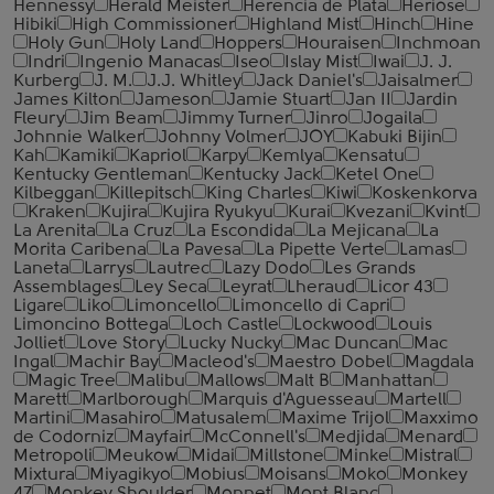
Hennessy
Herald Meister
Herencia de Plata
Heriose
Hibiki
High Commissioner
Highland Mist
Hinch
Hine
Holy Gun
Holy Land
Hoppers
Houraisen
Inchmoan
Indri
Ingenio Manacas
Iseo
Islay Mist
Iwai
J. J.
Kurberg
J. M.
J.J. Whitley
Jack Daniel's
Jaisalmer
James Kilton
Jameson
Jamie Stuart
Jan II
Jardin
Fleury
Jim Beam
Jimmy Turner
Jinro
Jogaila
Johnnie Walker
Johnny Volmer
JOY
Kabuki Bijin
Kah
Kamiki
Kapriol
Karpy
Kemlya
Kensatu
Kentucky Gentleman
Kentucky Jack
Ketel One
Kilbeggan
Killepitsch
King Charles
Kiwi
Koskenkorva
Kraken
Kujira
Kujira Ryukyu
Kurai
Kvezani
Kvint
La Arenita
La Cruz
La Escondida
La Mejicana
La
Morita Caribena
La Pavesa
La Pipette Verte
Lamas
Laneta
Larrys
Lautrec
Lazy Dodo
Les Grands
Assemblages
Ley Seca
Leyrat
Lheraud
Licor 43
Ligare
Liko
Limoncello
Limoncello di Capri
Limoncino Bottega
Loch Castle
Lockwood
Louis
Jolliet
Love Story
Lucky Nucky
Mac Duncan
Mac
Ingal
Machir Bay
Macleod's
Maestro Dobel
Magdala
Magic Tree
Malibu
Mallows
Malt B
Manhattan
Marett
Marlborough
Marquis d'Aguesseau
Martell
Martini
Masahiro
Matusalem
Maxime Trijol
Maxximo
de Codorniz
Mayfair
McConnell's
Medjida
Menard
Metropoli
Meukow
Midai
Millstone
Minke
Mistral
Mixtura
Miyagikyo
Mobius
Moisans
Moko
Monkey