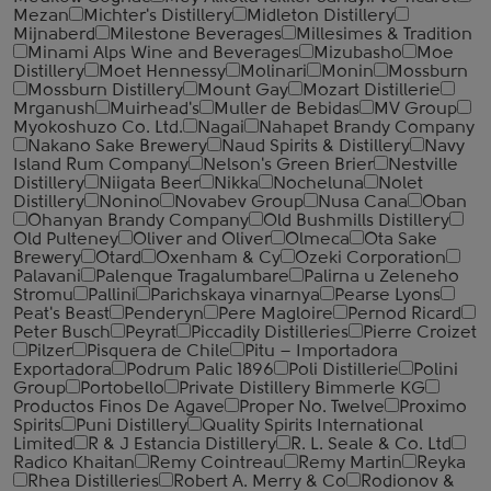
Mezan
Michter's Distillery
Midleton Distillery
Mijnaberd
Milestone Beverages
Millesimes & Tradition
Minami Alps Wine and Beverages
Mizubasho
Moe
Distillery
Moet Hennessy
Molinari
Monin
Mossburn
Mossburn Distillery
Mount Gay
Mozart Distillerie
Mrganush
Muirhead's
Muller de Bebidas
MV Group
Myokoshuzo Co. Ltd.
Nagai
Nahapet Brandy Company
Nakano Sake Brewery
Naud Spirits & Distillery
Navy
Island Rum Company
Nelson's Green Brier
Nestville
Distillery
Niigata Beer
Nikka
Nocheluna
Nolet
Distillery
Nonino
Novabev Group
Nusa Cana
Oban
Ohanyan Brandy Company
Old Bushmills Distillery
Old Pulteney
Oliver and Oliver
Olmeca
Ota Sake
Brewery
Otard
Oxenham & Cy
Ozeki Corporation
Palavani
Palenque Tragalumbare
Palirna u Zeleneho
Stromu
Pallini
Parichskaya vinarnya
Pearse Lyons
Peat's Beast
Penderyn
Pere Magloire
Pernod Ricard
Peter Busch
Peyrat
Piccadily Distilleries
Pierre Croizet
Pilzer
Pisquera de Chile
Pitu – Importadora
Exportadora
Podrum Palic 1896
Poli Distillerie
Polini
Group
Portobello
Private Distillery Bimmerle KG
Productos Finos De Agave
Proper No. Twelve
Proximo
Spirits
Puni Distillery
Quality Spirits International
Limited
R & J Estancia Distillery
R. L. Seale & Co. Ltd
Radico Khaitan
Remy Cointreau
Remy Martin
Reyka
Rhea Distilleries
Robert A. Merry & Co
Rodionov &