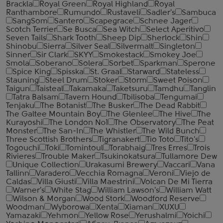
Brackla
Royal Green
Royal Highland
Royal
Ranthambore
Rumundo
Rustaveli
Sadler's
Sambuca
SangSom
Santero
Scapegrace
Schnee Jager
Scotch Terrier
Se Busca
Sea Witch
Select Aperitivo
Seven Tails
Shark Tooth
Sheep Dip
Sherlock
Shin
Shinobu
Sierra
Silver Seal
Silvermalt
Singleton
Sinner
Sir Clark
SKYY
Smokestack
Smokey Joe
Smola
Soberano
Solera
Sorbet
Sparkman
Sperone
Spice King
Spisska
St. Graal
Starward
Stateless
Stauning
Steel Drum
Stoker
Storm
Sweet Poison
Taigun
Taisteal
Takamaka
Taketsuru
Tamdhu
Tanglin
Tatra Balsam
Tavern Hound
Tbilisoba
Tengumai
Tenjaku
The Botanist
The Busker
The Dead Rabbit
The Galtee Mountain Boy
The Glenlee
The Hive
The
Kurayoshi
The London №1
The Observatory
The Peat
Monster
The San-In
The Whistler
The Wild Bunch
Three Scottish Brothers
Tigranakert
Tio Toto
Tito's
Togouchi
Toki
Tomintoul
Torabhaig
Tres Erres
Trois
Rivieres
Trouble Maker
Tsukinokatsura
Tullamore Dew
Unique Collection
Urakasumi Brewery
Vaccari
Vana
Tallinn
Varadero
Vecchia Romagna
Veroni
Viejo de
Caldas
Villa Giusti
Villa Maestrini
Volcan De Mi Tierra
Warner's
White Stag
William Lawson's
William Watt
Wilson & Morgan
Wood Stork
Woodford Reserve
Woodman
Wyborowa
Xenta
Xiaman
XUXU
Yamazaki
Yehmon
Yellow Rose
Yerushalmi
Yoichi