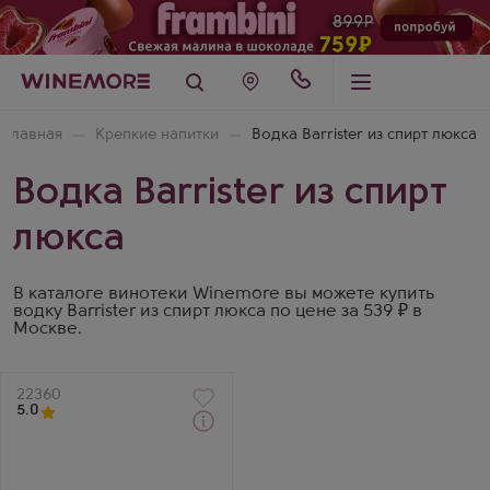
Главная
Крепкие напитки
Водка Barrister из спирт люкса
Водка Barrister из спирт
люкса
В каталоге винотеки Winemore вы можете купить
водку Barrister из спирт люкса по цене за 539 ₽ в
Москве.
Артикул
22360
5.0
Забрать сегодня
Водка
Барристер Гречишная
Коппер Стилл