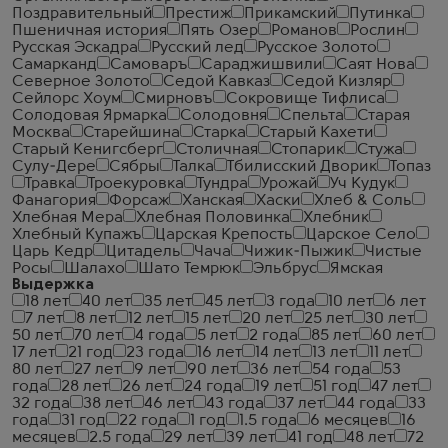
Поздравительный
Престиж
Прикамский
Путинка
Пшеничная история
Пять Озер
Романов
Рослин
Русская Эскадра
Русский лед
Русское Золото
Самарканд
Самоваръ
Сараджишвили
Саят Нова
Северное Золото
Седой Кавказ
Седой Кизляр
Сейлорс Хоум
Смирновъ
Сокровище Тифлиса
Солодовая Ярмарка
Солодовня
Спельта
Старая
Москва
Старейшина
Старка
Старый Кахети
Старый Кенигсберг
Столичная
Стопарик
Стужа
Сулу-Дере
Сябры
Талка
Тбилисский Дворик
Топаз
Травка
Троекуровка
Тундра
Урожай
Уч Кудук
Фанагория
Форсаж
Ханская
Хаски
Хлеб & Соль
Хлебная Мера
Хлебная Половинка
Хлебник
Хлебный Купажъ
Царская Крепость
Царское Село
Царь Кедр
Цитадель
Чача
Чижик-Пыжик
Чистые
Росы
Шалахо
Шато Темрюк
Эльбрус
Ямская
Выдержка
18 лет
40 лет
35 лет
45 лет
3 года
10 лет
6 лет
7 лет
8 лет
12 лет
15 лет
20 лет
25 лет
30 лет
50 лет
70 лет
4 года
5 лет
2 года
85 лет
60 лет
17 лет
21 год
23 года
16 лет
14 лет
13 лет
11 лет
80 лет
27 лет
9 лет
90 лет
36 лет
54 года
53
года
28 лет
26 лет
24 года
19 лет
51 год
47 лет
32 года
38 лет
46 лет
43 года
37 лет
44 года
33
года
31 год
22 года
1 год
1.5 года
6 месяцев
16
месяцев
2.5 года
29 лет
39 лет
41 год
48 лет
72