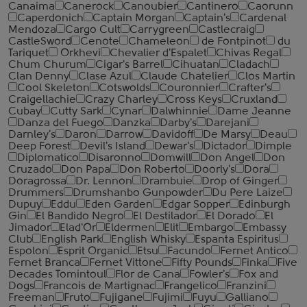
Canaima
Canerock
Canoubier
Cantinero
Caorunn
Caperdonich
Captain Morgan
Captain's
Cardenal
Mendoza
Cargo Cult
Carrygreen
Castlecraig
CastleSword
Cenote
Chameleon
de Fontpinot
du
Tariquet
Orkhevi
Chevalier d'Espalet
Chivas Regal
Chum Churum
Cigar's Barrel
Cihuatan
Cladach
Clan Denny
Clase Azul
Claude Chatelier
Clos Martin
Cool Skeleton
Cotswolds
Couronnier
Crafter's
Craigellachie
Crazy Charley
Cross Keys
Cruxland
Cubay
Cutty Sark
Cynar
Dalwhinnie
Dame Jeanne
Danza del Fuego
Danzka
Darby's
Darejani
Darnley's
Daron
Darrow
Davidoff
De Marsy
Deau
Deep Forest
Devil's Island
Dewar's
Dictador
Dimple
Diplomatico
Disaronno
Domwill
Don Angel
Don
Cruzado
Don Papa
Don Roberto
Doorly's
Dora
Doragrossa
Dr. Lennon
Drambuie
Drop of Ginger
Drummers
Drumshanbo Gunpowder
Du Pere Laize
Dupuy
Eddu
Eden Garden
Edgar Sopper
Edinburgh
Gin
El Bandido Negro
El Destilador
El Dorado
El
Jimador
Elad'Or
Eldermen
Elit
Embargo
Embassy
Club
English Park
English Whisky
Espanta Espiritus
Espolon
Esprit Organic
Etsu
Facundo
Fernet Antico
Fernet Branca
Fernet Vittone
Fifty Pounds
Finka
Five
Decades Tomintoul
Flor de Cana
Fowler's
Fox and
Dogs
Francois de Martignac
Frangelico
Franzini
Freeman
Fruto
Fujigane
Fujimi
Fuyu
Galliano