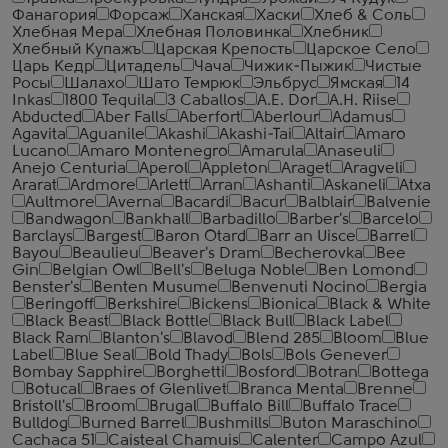
Фанагория
Форсаж
Ханская
Хаски
Хлеб & Соль
Хлебная Мера
Хлебная Половинка
Хлебник
Хлебный Купажъ
Царская Крепость
Царское Село
Царь Кедр
Цитадель
Чача
Чижик-Пыжик
Чистые
Росы
Шалахо
Шато Темрюк
Эльбрус
Ямская
14
Inkas
1800 Tequila
3 Caballos
A.E. Dor
A.H. Riise
Abducted
Aber Falls
Aberfort
Aberlour
Adamus
Agavita
Aguanile
Akashi
Akashi-Tai
Altair
Amaro
Lucano
Amaro Montenegro
Amarula
Anaseuli
Anejo Centuria
Aperol
Appleton
Araget
Aragveli
Ararat
Ardmore
Arlett
Arran
Ashanti
Askaneli
Atxa
Aultmore
Averna
Bacardi
Bacur
Balblair
Balvenie
Bandwagon
Bankhall
Barbadillo
Barber's
Barcelo
Barclays
Bargest
Baron Otard
Barr an Uisce
Barrel
Bayou
Beaulieu
Beaver's Dram
Becherovka
Bee
Gin
Belgian Owl
Bell's
Beluga Noble
Ben Lomond
Benster's
Benten Musume
Benvenuti Nocino
Bergia
Beringoff
Berkshire
Bickens
Bionica
Black & White
Black Beast
Black Bottle
Black Bull
Black Label
Black Ram
Blanton's
Blavod
Blend 285
Bloom
Blue
Label
Blue Seal
Bold Thady
Bols
Bols Genever
Bombay Sapphire
Borghetti
Bosford
Botran
Bottega
Botucal
Braes of Glenlivet
Branca Menta
Brenne
Bristoll's
Broom
Brugal
Buffalo Bill
Buffalo Trace
Bulldog
Burned Barrel
Bushmills
Buton Maraschino
Cachaca 51
Caisteal Chamuis
Calenter
Campo Azul