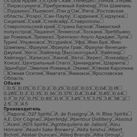
Остров Арран
Остров Скай
Пенедес
Пенза
Пермь
Пирассунунга
Прибрежный Хайленд
Пти Шампань
Пушкино
Пьемонт
Пэи д'Ож
Рига
Ростовская
область
Роэро
Сан-Паулу
Сардиния
Сидзуока
Сицилия
Скай
Спейсайд
Ставрополь
Ставропольский край
Страна Басков
Таманский
полуостров
Ташкент
Теннесси
Тоскана
Треббьяно
ди Романья
Тревизо
Трентино-Альто Адидже
Тула
Турин
Ульяновск
Уссурийск
Уфа
Фин Буа
Фин
Шампань
Фриули
Фриули Грав
Фриули-Венеция-
Джулия
Хёго
Хайленд (Высокогорье)
Хайлэнд
Хайлэндс
Халиско
Ханой
Хего
Херес
Хоккайдо
Хонсю
Центральный Отаго
Цинандали
Шаранта
Эдинбург
Эмилия-Романья
Эхиме
Южная Каролина
Южная Осетия
Ямагата
Яманаси
Ярославская
Область
Объем
0.5
0.05
0.1
0.2
0.25
0.02
0.03
0.04
0.18
0.285
0.3
0.35
0.36
0.375
0.4
0.44
0.45
0.64
0.7
0.72
0.75
0.85
0.9
1
1.45
1.5
1.75
1.8
18
2
2.5
3
4.5
Производитель
Ладога
327 Spirits
A. de Fussigny
A. H. Riise Spirits
A.E. Dor Cognac
Aberfeldy
Aberlour Distillery
Absolut
Aceo
ADS Spirits
Agrotequilera de Jalisco
Aizu
Homare
Akashi Sake Brewery
Akita Seishu
Albert
Bichot
Alistair Duncan
Allied Brands
Altia Group