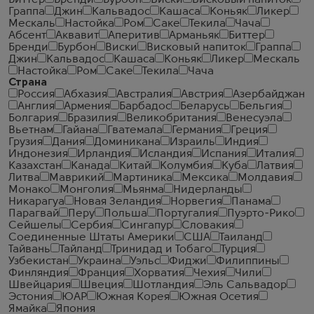
Биттер
Бренди
Бурбон
Виски
Висковый напиток
Граппа
Джин
Кальвадос
Кашаса
Коньяк
Ликер
Мескаль
Настойка
Ром
Саке
Текила
Чача
Абсент
Аквавит
Аперитив
Арманьяк
Биттер
Бренди
Бурбон
Виски
Висковый напиток
Граппа
Джин
Кальвадос
Кашаса
Коньяк
Ликер
Мескаль
Настойка
Ром
Саке
Текила
Чача
Страна
Россия
Абхазия
Австралия
Австрия
Азербайджан
Англия
Армения
Барбадос
Беларусь
Бельгия
Болгария
Бразилия
Великобритания
Венесуэла
Вьетнам
Гайана
Гватемала
Германия
Греция
Грузия
Дания
Доминикана
Израиль
Индия
Индонезия
Ирландия
Исландия
Испания
Италия
Казахстан
Канада
Китай
Колумбия
Куба
Латвия
Литва
Маврикий
Мартиника
Мексика
Молдавия
Монако
Монголия
Мьянма
Нидерланды
Никарагуа
Новая Зеландия
Норвегия
Панама
Парагвай
Перу
Польша
Португалия
Пуэрто-Рико
Сейшелы
Сербия
Сингапур
Словакия
Соединенные Штаты Америки
США
Таиланд
Тайвань
Тайланд
Тринидад и Тобаго
Турция
Узбекистан
Украина
Уэльс
Фиджи
Филиппины
Финляндия
Франция
Хорватия
Чехия
Чили
Швейцария
Швеция
Шотландия
Эль Сальвадор
Эстония
ЮАР
Южная Корея
Южная Осетия
Ямайка
Япония