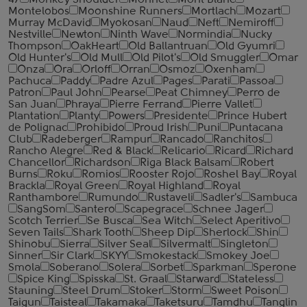
47
Monkey Shoulder
Monnet
Mont Blanc
Montelobos
Moonshine Runners
Mortlach
Mozart
Murray McDavid
Myokosan
Naud
Neft
Nemiroff
Nestville
Newton
Ninth Wave
Normindia
Nucky
Thompson
OakHeart
Old Ballantruan
Old Gyumri
Old Hunter's
Old Mull
Old Pilot's
Old Smuggler
Omar
Onza
Ora
Orloff
Orran
Osmoz
Oxenham
Pachuca
Paddy
Padre Azul
Pages
Parati
Passoa
Patron
Paul John
Pearse
Peat Chimney
Perro de
San Juan
Phraya
Pierre Ferrand
Pierre Vallet
Plantation
Planty
Powers
Presidente
Prince Hubert
de Polignac
Prohibido
Proud Irish
Puni
Puntacana
Club
Radeberger
Rampur
Rancado
Ranchitos
Rancho Alegre
Red & Black
Relicario
Ricard
Richard
Chancellor
Richardson
Riga Black Balsam
Robert
Burns
Roku
Romios
Rooster Rojo
Roshel Bay
Royal
Brackla
Royal Green
Royal Highland
Royal
Ranthambore
Rumundo
Rustaveli
Sadler's
Sambuca
SangSom
Santero
Scapegrace
Schnee Jager
Scotch Terrier
Se Busca
Sea Witch
Select Aperitivo
Seven Tails
Shark Tooth
Sheep Dip
Sherlock
Shin
Shinobu
Sierra
Silver Seal
Silvermalt
Singleton
Sinner
Sir Clark
SKYY
Smokestack
Smokey Joe
Smola
Soberano
Solera
Sorbet
Sparkman
Sperone
Spice King
Spisska
St. Graal
Starward
Stateless
Stauning
Steel Drum
Stoker
Storm
Sweet Poison
Taigun
Taisteal
Takamaka
Taketsuru
Tamdhu
Tanglin