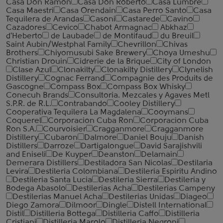
Casa Don Ramon
Casa Don Roberto
Casa Lumbre
Casa Maestri
Casa Orendain
Casa Perro Santo
Casa
Tequilera de Arandas
Casoni
Castarede
Cavino
Cazadores
Cevico
Chabot Armagnac
Abkhaz
d'Heberto
de Laubade
de Montifaud
du Breuil
Saint Aubin/Westphal Family
Chevrillon
Chivas
Brothers
Chiyomusubi Sake Brewery
Choya Umeshu
Christian Drouin
Cidrerie de la Brique
City of London
Clase Azul
Clonakilty
Clonakilty Distillery
Clynelish
Distillery
Cognac Ferrand
Compagnie des Produits de
Gascogne
Compass Box
Compass Box Whisky
Conecuh Brands
Consultoria. Mezcales y Agaves Metl
S.P.R. de R.L.
Contrabando
Cooley Distillery
Cooperativa Tequilera La Magdalena
Cooymans
Coquerel
Corporacion Cuba Ron
Corporacion Cuba
Ron S.A.
Courvoisier
Cragganmore
Cragganmore
Distillery
Cubaron
Dalmore
Daniel Bouju
Danish
Distillers
Darroze
Dartigalongue
David Sarajishvili
and Eniseli
De Kuyper
Deanston
Delamain
Demerara Distillers
Destiladora San Nicolas
Destilaria
Levira
Destileria Colombiana
Destileria Espiritu Andino
Destileria Santa Lucia
Destileria Sierra
Destileria y
Bodega Abasolo
Destilerias Acha
Destilerias Campeny
Destilerias Manuel Acha
Destilerias Unidas
Diageo
Diego Zamora
Dilmoor
Dingle
Distell International
Distil
Distilleria Bottega
Distilleria Caffo
Distilleria
Cristiani
Distilleria Marolo
Distilleria Negroni