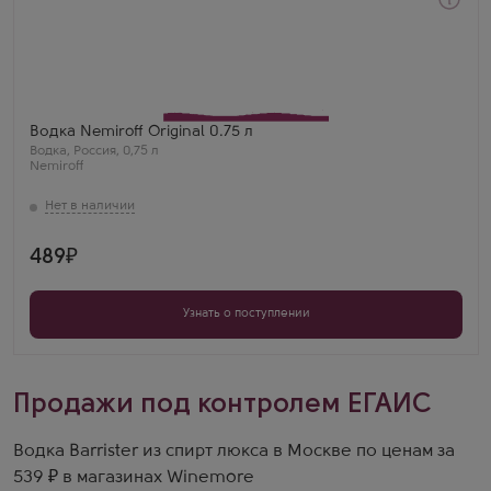
Водка
Немирофф Ориджинал
Производитель
Объединенные Пензенские Водочные Заводы
Бренд
Nemiroff
Водка Nemiroff Original 0.75 л
Водка
,
Россия
,
0,75 л
Nemiroff
489
Узнать о поступлении
Продажи под контролем ЕГАИС
Водка Barrister из спирт люкса в Москве по ценам за
539 ₽ в магазинах Winemore