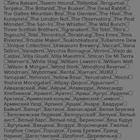
Tatra Balsam
Tavern Hound
Tbilisoba
Tengumai
Tenjaku
The Botanist
The Busker
The Dead Rabbit
The Galtee Mountain Boy
The Glenlee
The Hive
The
Kurayoshi
The London №1
The Observatory
The Peat
Monster
The San-In
The Whistler
The Wild Bunch
Three Scottish Brothers
Tigranakert
Tio Toto
Tito's
Togouchi
Toki
Tomintoul
Torabhaig
Tres Erres
Trois
Rivieres
Trouble Maker
Tsukinokatsura
Tullamore Dew
Unique Collection
Urakasumi Brewery
Vaccari
Vana
Tallinn
Varadero
Vecchia Romagna
Veroni
Viejo de
Caldas
Villa Giusti
Villa Maestrini
Volcan De Mi Tierra
Warner's
White Stag
William Lawson's
William Watt
Wilson & Morgan
Wood Stork
Woodford Reserve
Woodman
Wyborowa
Xenta
Xiaman
XUXU
Yamazaki
Yehmon
Yellow Rose
Yerushalmi
Yoichi
Yoshino Monogatari
Абрау-Дюрсо
Адъютант
Айвазовский
Айк
Айрум
Алаверди
Александр
Хлебников
Аракел
Аратес
Араш
Аргус
Ардели
Арктика
Армянский коньяк
Армянский Символ
Армянский Узор
Арпинэ
Арцах
Ачара
Баадури
Байкал
Балчуг
Бастион
Бахчисарай
Белая Березка
Беловежская Ледяная
БелорусскаЯ
Белуха
Белый
аист
Белый Барс
Белый лёд
Берикони
Беш Кудук
Бугульма
Вакцина
Воздух
Воронецкая
Гжелка
Голубое Озеро
Городок
Гранд Ереван
Гранд
Нарине
Дагестанский
Дербент
Деревенька