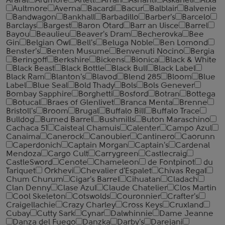
Ararat
Ardmore
Arlett
Arran
Ashanti
Askaneli
Atxa
Aultmore
Averna
Bacardi
Bacur
Balblair
Balvenie
Bandwagon
Bankhall
Barbadillo
Barber's
Barcelo
Barclays
Bargest
Baron Otard
Barr an Uisce
Barrel
Bayou
Beaulieu
Beaver's Dram
Becherovka
Bee
Gin
Belgian Owl
Bell's
Beluga Noble
Ben Lomond
Benster's
Benten Musume
Benvenuti Nocino
Bergia
Beringoff
Berkshire
Bickens
Bionica
Black & White
Black Beast
Black Bottle
Black Bull
Black Label
Black Ram
Blanton's
Blavod
Blend 285
Bloom
Blue
Label
Blue Seal
Bold Thady
Bols
Bols Genever
Bombay Sapphire
Borghetti
Bosford
Botran
Bottega
Botucal
Braes of Glenlivet
Branca Menta
Brenne
Bristoll's
Broom
Brugal
Buffalo Bill
Buffalo Trace
Bulldog
Burned Barrel
Bushmills
Buton Maraschino
Cachaca 51
Caisteal Chamuis
Calenter
Campo Azul
Canaima
Canerock
Canoubier
Cantinero
Caorunn
Caperdonich
Captain Morgan
Captain's
Cardenal
Mendoza
Cargo Cult
Carrygreen
Castlecraig
CastleSword
Cenote
Chameleon
de Fontpinot
du
Tariquet
Orkhevi
Chevalier d'Espalet
Chivas Regal
Chum Churum
Cigar's Barrel
Cihuatan
Cladach
Clan Denny
Clase Azul
Claude Chatelier
Clos Martin
Cool Skeleton
Cotswolds
Couronnier
Crafter's
Craigellachie
Crazy Charley
Cross Keys
Cruxland
Cubay
Cutty Sark
Cynar
Dalwhinnie
Dame Jeanne
Danza del Fuego
Danzka
Darby's
Darejani