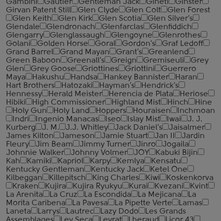
Gambini
Gautier
Gentleman Jack
Gineti
Ginster
Girvan Patent Still
Glen Clyde
Glen Colt
Glen Forest
Glen Keith
Glen Kirk
Glen Scotia
Glen Silver's
Glendale
Glendronach
Glenfarclas
Glenfiddich
Glengarry
Glenglassaugh
Glengoyne
Glenrothes
Golani
Golden Horse
Goral
Gordon's
Graf Ledoff
Grand Barrel
Grand Mayan
Grant's
Greanlend
Green Baboon
Greenall's
Greign
Gremiseuli
Grey
Glen
Grey Goose
Griottines
Griottini
Guerrero
Maya
Hakushu
Handsa
Hankey Bannister
Haran
Hart Brothers
Hatozaki
Hayman's
Hendrick's
Hennessy
Herald Meister
Herencia de Plata
Heriose
Hibiki
High Commissioner
Highland Mist
Hinch
Hine
Holy Gun
Holy Land
Hoppers
Houraisen
Inchmoan
Indri
Ingenio Manacas
Iseo
Islay Mist
Iwai
J. J.
Kurberg
J. M.
J.J. Whitley
Jack Daniel's
Jaisalmer
James Kilton
Jameson
Jamie Stuart
Jan II
Jardin
Fleury
Jim Beam
Jimmy Turner
Jinro
Jogaila
Johnnie Walker
Johnny Volmer
JOY
Kabuki Bijin
Kah
Kamiki
Kapriol
Karpy
Kemlya
Kensatu
Kentucky Gentleman
Kentucky Jack
Ketel One
Kilbeggan
Killepitsch
King Charles
Kiwi
Koskenkorva
Kraken
Kujira
Kujira Ryukyu
Kurai
Kvezani
Kvint
La Arenita
La Cruz
La Escondida
La Mejicana
La
Morita Caribena
La Pavesa
La Pipette Verte
Lamas
Laneta
Larrys
Lautrec
Lazy Dodo
Les Grands
Assemblages
Ley Seca
Leyrat
Lheraud
Licor 43