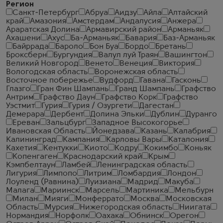
Регион
Санкт-Петербург
Абруа
Аидзу
Айла
Алтайский
край
Амазония
Амстердам
Андалусия
Анжера
Араратская Долина
Армавирский район
Арманьяк
Ахашени
Ахус
Ба-Арманьяк
Бавария
Баз-Арманьяк
Байррада
Бароло
Бон Буа
Бордо
Бретань
Броксберн
Бургундия
Валул луй Траян
Вашингтон
Великий Новгород
Венето
Венеция
Виктория
Вологодская область
Воронежская область
Восточное побережье
Вудфорд
Гавана
Гасконь
Глазго
Гран Фин Шампань
Гранд Шампань
Графство
Антрим
Графство Даун
Графство Корк
Графство
Уэстмит
Гурия
Гурия / Озургети
Дагестан
Демерара
Дербент
Долина Эльки
Дублин
Дуранго
Ереван
Зальцбург
Западное Высокогорье
Ивановская Область
Йонедзава
Казань
Калабрия
Калининград
Кампания
Карловы Вары
Каталония
Кахетия
Кентукки
Киото
Кодру
Кокимбо
Коньяк
Копенгаген
Краснодарский край
Крым
Кэмпбелтаун
Ламбей
Ленинградская область
Лигурия
Лимпопо
Литрим
Ломбардия
Лондон
Лоуленд (Равнина)
Луизиана
Мадрид
Макуба
Малага
Мариинск
Марсель
Мартиника
Мельбурн
Милан
Мияги
Монферрато
Москва
Московская
Область
Мурсия
Нижегородская область
Ниигата
Нормандия
Норфолк
Оахака
Обнинск
Орегон