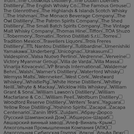
Truth
The Cotswolds Distillery
The Dublin Liberties
Distillery
The English Whisky Co.
The Famous Grouse
The Glenrothes
The Highlands & Islands Scotch Whisky
The Irishman
The Monaco Beverage Company
The
Owl Distillery
The Patron Spirits Company
The Shed
Distillery
The Small Batch Spirits Company
The Vintage
Malt Whisky Company
Thomas Hine
Tiffon
TOA Shuzo
Tobermory
Tomatin
Torino Distillati S.r.l.
Torres
Tradition Mexico
Travellers Liquors
Trois Freres
Distillery
TTL Nantou Distillery
Tullibardine
Umenishiki
Yamakawa
Underberg
Unicognac
Urakasumi
Valdespino
Valsa Nuovo Perlino
Vedrenne
Verveine
Victory Myanmar Group
Villa de Varda
Villa Massa
Vinarija Kovacevic
VP Brands International
Waldemar
Behn
Walsh
Warner's Distillery
Waterford Whisky
Wemyss Malts
Wenneker
West Cork
Westward
Whiskey
WhistlePig
White Horse Distillers
Whitley
Neill
Whyte & Mackay
Wicklow Hills Whiskey
William
Grant & Sons
William Lawson's Distillery
William
Macfarlane & Co.
William Peel
Wolfburn Distillery
Woodford Reserve Distillery
Writers' Tears
Yaguara
Yellow Rose Distilling
Yoshino Spirits
Zacapa
Zacapa
Centenario
Zanin 1895
Zuidam
Абрау-Дюрсо
(Русский Шампанский Дом)
Абшерон-Шараб
Авшарский винный завод
Алеф-Виналь-Крым
Алкогольная Промышленная Компания (АПК)
Алкогольная Сибирская Группа
Алкон
Альфа Люкс