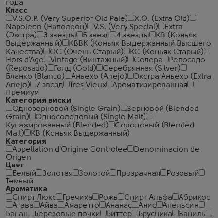
года
Класс
V.S.O.P. (Very Superior Old Pale)
X.O. (Extra Old)
Napoleon (Наполеон)
V.S. (Very Special)
Extra
(Экстра)
3 звезды
5 звезд
4 звезды
КВ (Коньяк
Выдержанный)
КВВК (Коньяк Выдержанный Высшего
Качества)
ОС (Очень Старый)
КС (Коньяк Старый)
Hors d'Age
Vintage (Винтажный)
Солера
Репосадо
(Reposado)
Голд (Gold)
Серебрянная (Silver)
Бланко (Blanco)
Аньехо (Anejo)
Экстра Аньехо (Extra
Anejo)
7 звезд
Tres Vieux
Ароматизированная
Премиум
Категория виски
Однозерновой (Single Grain)
Зерновой (Blended
Grain)
Односолодовый (Single Malt)
Купажированный (Blended)
Солодовый (Blended
Malt)
КВ (Коньяк Выдержанный)
Категория
Appellation d'Origine Controlee
Denominacion de
Origen
Цвет
Белый
Золотая
Золотой
Прозрачная
Розовый
Темный
Ароматика
Спирт Люкс
Гречиха
Рожь
Спирт Альфа
Абрикос
Агава
Айва
Амаретто
Ананас
Анис
Апельсин
Банан
Березовые почки
Биттер
Брусника
Ваниль