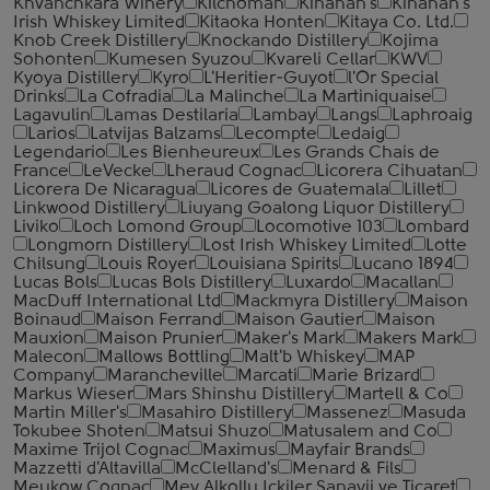
Khvanchkara Winery
Kilchoman
Kinahan's
Kinahan's
Irish Whiskey Limited
Kitaoka Honten
Kitaya Co. Ltd.
Knob Creek Distillery
Knockando Distillery
Kojima
Sohonten
Kumesen Syuzou
Kvareli Cellar
KWV
Kyoya Distillery
Kyro
L'Heritier-Guyot
l'Or Special
Drinks
La Cofradia
La Malinche
La Martiniquaise
Lagavulin
Lamas Destilaria
Lambay
Langs
Laphroaig
Larios
Latvijas Balzams
Lecompte
Ledaig
Legendario
Les Bienheureux
Les Grands Chais de
France
LeVecke
Lheraud Cognac
Licorera Cihuatan
Licorera De Nicaragua
Licores de Guatemala
Lillet
Linkwood Distillery
Liuyang Goalong Liquor Distillery
Liviko
Loch Lomond Group
Locomotive 103
Lombard
Longmorn Distillery
Lost Irish Whiskey Limited
Lotte
Chilsung
Louis Royer
Louisiana Spirits
Lucano 1894
Lucas Bols
Lucas Bols Distillery
Luxardo
Macallan
MacDuff International Ltd
Mackmyra Distillery
Maison
Boinaud
Maison Ferrand
Maison Gautier
Maison
Mauxion
Maison Prunier
Maker's Mark
Makers Mark
Malecon
Mallows Bottling
Malt'b Whiskey
MAP
Company
Marancheville
Marcati
Marie Brizard
Markus Wieser
Mars Shinshu Distillery
Martell & Co
Martin Miller's
Masahiro Distillery
Massenez
Masuda
Tokubee Shoten
Matsui Shuzo
Matusalem and Co
Maxime Trijol Cognac
Maximus
Mayfair Brands
Mazzetti d'Altavilla
McClelland's
Menard & Fils
Meukow Cognac
Mey Alkollu Ickiler Sanayii ve Ticaret