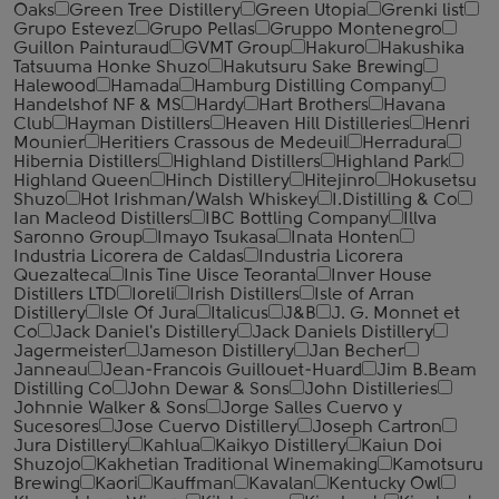
Oaks
Green Tree Distillery
Green Utopia
Grenki list
Grupo Estevez
Grupo Pellas
Gruppo Montenegro
Guillon Painturaud
GVMT Group
Hakuro
Hakushika
Tatsuuma Honke Shuzo
Hakutsuru Sake Brewing
Halewood
Hamada
Hamburg Distilling Company
Handelshof NF & MS
Hardy
Hart Brothers
Havana
Club
Hayman Distillers
Heaven Hill Distilleries
Henri
Mounier
Heritiers Crassous de Medeuil
Herradura
Hibernia Distillers
Highland Distillers
Highland Park
Highland Queen
Hinch Distillery
Hitejinro
Hokusetsu
Shuzo
Hot Irishman/Walsh Whiskey
I.Distilling & Co
Ian Macleod Distillers
IBC Bottling Company
Illva
Saronno Group
Imayo Tsukasa
Inata Honten
Industria Licorera de Caldas
Industria Licorera
Quezalteca
Inis Tine Uisce Teoranta
Inver House
Distillers LTD
Ioreli
Irish Distillers
Isle of Arran
Distillery
Isle Of Jura
Italicus
J&B
J. G. Monnet et
Co
Jack Daniel's Distillery
Jack Daniels Distillery
Jagermeister
Jameson Distillery
Jan Becher
Janneau
Jean-Francois Guillouet-Huard
Jim B.Beam
Distilling Co
John Dewar & Sons
John Distilleries
Johnnie Walker & Sons
Jorge Salles Cuervo y
Sucesores
Jose Cuervo Distillery
Joseph Cartron
Jura Distillery
Kahlua
Kaikyo Distillery
Kaiun Doi
Shuzojo
Kakhetian Traditional Winemaking
Kamotsuru
Brewing
Kaori
Kauffman
Kavalan
Kentucky Owl