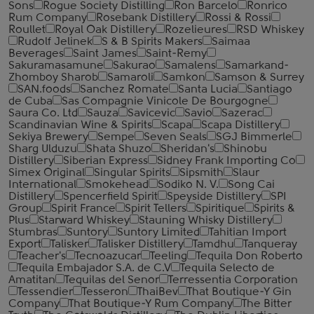
Sons
Rogue Society Distilling
Ron Barcelo
Ronrico
Rum Company
Rosebank Distillery
Rossi & Rossi
Roullet
Royal Oak Distillery
Rozelieures
RSD Whiskey
Rudolf Jelinek
S & B Spirits Makers
Saimaa
Beverages
Saint James
Saint-Remy
Sakuramasamune
Sakurao
Samalens
Samarkand-
Zhomboy Sharob
Samaroli
Samkon
Samson & Surrey
SAN.foods
Sanchez Romate
Santa Lucia
Santiago
de Cuba
Sas Compagnie Vinicole De Bourgogne
Saura Co. Ltd
Sauza
Savicevic
Savio
Sazerac
Scandinavian Wine & Spirits
Scapa
Scapa Distillery
Sekiya Brewery
Sempe
Seven Seals
SGJ Bimmerle
Sharg Ulduzu
Shata Shuzo
Sheridan's
Shinobu
Distillery
Siberian Express
Sidney Frank Importing Co
Simex Original
Singular Spirits
Sipsmith
Slaur
International
Smokehead
Sodiko N. V.
Song Cai
Distillery
Spencerfield Spirit
Speyside Distillery
SPI
Group
Spirit France
Spirit Tellers
Spiritique
Spirits &
Plus
Starward Whiskey
Stauning Whisky Distillery
Stumbras
Suntory
Suntory Limited
Tahitian Import
Export
Talisker
Talisker Distillery
Tamdhu
Tanqueray
Teacher's
Tecnoazucar
Teeling
Tequila Don Roberto
Tequila Embajador S.A. de C.V
Tequila Selecto de
Amatitan
Tequilas del Senor
Terressentia Corporation
Tessendier
Tesseron
ThaiBev
That Boutique-Y Gin
Company
That Boutique-Y Rum Company
The Bitter