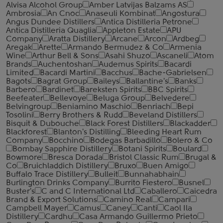
Alvisa Alcohol Group
Amber Latvijas Balzams AS
Ambrosia
An Cnoc
Anaseuli Kombinat
Angostura
Angus Dundee Distillers
Antica Distilleria Petrone
Antica Distilleria Quaglia
Appleton Estate
APU
Company
Aratta Distillery
Arcane
Arcon
Ardbeg
Aregak
Arette
Armando Bermudez & Co
Armenia
Wine
Arthur Bell & Sons
Asahi Shuzo
Ascaneli
Atom
Brands
Auchentoshan
Audemus Spirits
Bacardi
Limited
Bacardi Martini
Bacchus
Bache-Gabrielsen
Bagots
Bagrat Group
Baileys
Ballantine's
Banks
Barbero
Bardinet
Bareksten Spirits
BBC Spirits
Beefeater
Bellevoye
Beluga Group
Belvedere
Belvingroup
Beniamino Maschio
Benriach
Bepi
Tosolini
Berry Brothers & Rudd
Beveland Distillers
Bisquit & Dubouche
Black Forest Distillers
Blackadder
Blackforest
Blanton's Distilling
Bleeding Heart Rum
Company
Bocchino
Bodegas Barbadillo
Bolero & Co
Bombay Sapphire Distillery
Botani Spirits
Boulard
Bowmore
Bresca Dorada
Bristol Classic Rum
Brugal &
Co
Bruichladdich Distillery
Bruxo
Buen Amigo
Buffalo Trace Distillery
Bulleit
Bunnahabhain
Burlington Drinks Company
Burrito Fiestero
Busnel
Buster's
C and C International Ltd
Caballero
Caicedra
Brand & Export Solutions
Camino Real
Campari
Campbell Mayer
Camus
Caney
Canti
Caol Ila
Distillery
Cardhu
Casa Armando Guillermo Prieto