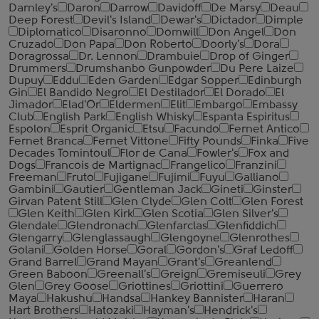
Darnley's
Daron
Darrow
Davidoff
De Marsy
Deau
Deep Forest
Devil's Island
Dewar's
Dictador
Dimple
Diplomatico
Disaronno
Domwill
Don Angel
Don
Cruzado
Don Papa
Don Roberto
Doorly's
Dora
Doragrossa
Dr. Lennon
Drambuie
Drop of Ginger
Drummers
Drumshanbo Gunpowder
Du Pere Laize
Dupuy
Eddu
Eden Garden
Edgar Sopper
Edinburgh
Gin
El Bandido Negro
El Destilador
El Dorado
El
Jimador
Elad'Or
Eldermen
Elit
Embargo
Embassy
Club
English Park
English Whisky
Espanta Espiritus
Espolon
Esprit Organic
Etsu
Facundo
Fernet Antico
Fernet Branca
Fernet Vittone
Fifty Pounds
Finka
Five
Decades Tomintoul
Flor de Cana
Fowler's
Fox and
Dogs
Francois de Martignac
Frangelico
Franzini
Freeman
Fruto
Fujigane
Fujimi
Fuyu
Galliano
Gambini
Gautier
Gentleman Jack
Gineti
Ginster
Girvan Patent Still
Glen Clyde
Glen Colt
Glen Forest
Glen Keith
Glen Kirk
Glen Scotia
Glen Silver's
Glendale
Glendronach
Glenfarclas
Glenfiddich
Glengarry
Glenglassaugh
Glengoyne
Glenrothes
Golani
Golden Horse
Goral
Gordon's
Graf Ledoff
Grand Barrel
Grand Mayan
Grant's
Greanlend
Green Baboon
Greenall's
Greign
Gremiseuli
Grey
Glen
Grey Goose
Griottines
Griottini
Guerrero
Maya
Hakushu
Handsa
Hankey Bannister
Haran
Hart Brothers
Hatozaki
Hayman's
Hendrick's