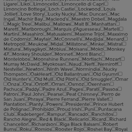
Ligare
Liko
Limoncello
Limoncello di Capri
Limoncino Bottega
Loch Castle
Lockwood
Louis
Jolliet
Love Story
Lucky Nucky
Mac Duncan
Mac
Ingal
Machir Bay
Macleod's
Maestro Dobel
Magdala
Magic Tree
Malibu
Mallows
Malt B
Manhattan
Marett
Marlborough
Marquis d'Aguesseau
Martell
Martini
Masahiro
Matusalem
Maxime Trijol
Maxximo
de Codorniz
Mayfair
McConnell's
Medjida
Menard
Metropoli
Meukow
Midai
Millstone
Minke
Mistral
Mixtura
Miyagikyo
Mobius
Moisans
Moko
Monkey
47
Monkey Shoulder
Monnet
Mont Blanc
Montelobos
Moonshine Runners
Mortlach
Mozart
Murray McDavid
Myokosan
Naud
Neft
Nemiroff
Nestville
Newton
Ninth Wave
Normindia
Nucky
Thompson
OakHeart
Old Ballantruan
Old Gyumri
Old Hunter's
Old Mull
Old Pilot's
Old Smuggler
Omar
Onza
Ora
Orloff
Orran
Osmoz
Oxenham
Pachuca
Paddy
Padre Azul
Pages
Parati
Passoa
Patron
Paul John
Pearse
Peat Chimney
Perro de
San Juan
Phraya
Pierre Ferrand
Pierre Vallet
Plantation
Planty
Powers
Presidente
Prince Hubert
de Polignac
Prohibido
Proud Irish
Puni
Puntacana
Club
Radeberger
Rampur
Rancado
Ranchitos
Rancho Alegre
Red & Black
Relicario
Ricard
Richard
Chancellor
Richardson
Riga Black Balsam
Robert
Burns
Roku
Romios
Rooster Rojo
Roshel Bay
Royal