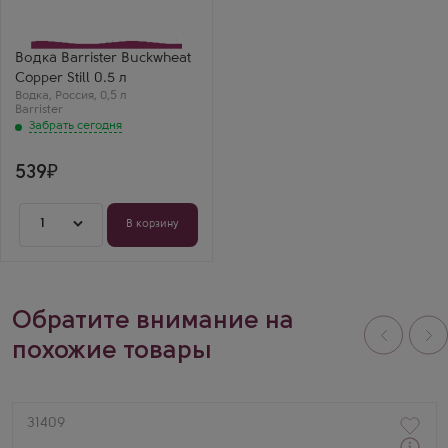
Производитель
Ладога
Бренд
Barrister
Водка Barrister Buckwheat
Регион
Copper Still 0.5 л
Санкт-Петербург
Водка
Илья
,
Россия
,
0,5 л
Barrister
Barrister Buckwheat
Забрать сегодня
Copper Still 0.5 —
необычная!
Гречневая нота,
лёгкая карамель.
539
Интересно
попробовать.
1
В корзину
Обратите внимание на
похожие товары
Артикул
31409