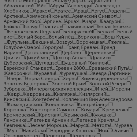
Yoshino Monogatari
Абрау-Дюрсо
Адъютант
Айвазовский
Айк
Айрум
Алаверди
Александр
Хлебников
Аракел
Аратес
Араш
Аргус
Ардели
Арктика
Армянский коньяк
Армянский Символ
Армянский Узор
Арпинэ
Арцах
Ачара
Баадури
Байкал
Балчуг
Бастион
Бахчисарай
Белая Березка
Беловежская Ледяная
БелорусскаЯ
Белуха
Белый
аист
Белый Барс
Белый лёд
Берикони
Беш Кудук
Бугульма
Вакцина
Воздух
Воронецкая
Гжелка
Голубое Озеро
Городок
Гранд Ереван
Гранд
Нарине
Дагестанский
Дербент
Деревенька
Джигит
Дикий мед
Доктор Август
Драники
Дубровский
Дугладзе
Душевный Тбилиси
Еврейский Стандарт
Ереван 2800
Ереванский Путь
Жаворонки
Журавли
Журавушка
Звезда Даргинии
Зверь
Зерна Севера
Зерно
Зимняя деревенька
Золотая Выдержка
Золотой Крым
Золотой Резерв
Зубровка
Императорская коллекция
Иней
Иорели
Кедр
Кедровица
Кизлярка
Кизлярский
Киновский
Коктебель
Коллекция Вин Александрова
Командирский
Коноплянка
Контрабанда
Корюшка
Косогоров Самогон
Кочари
Кремлевка
Кремлевский
Кристалл
Крымский
Кукушка
Ламоника
Легенда Армении
Легенда Кремля
Лезгинка
Лесная Мороша
Маруся
Методъ
Мурава
Муш
Налибоки
Народный Капитал
Ной
Оганян
Органикмастер
Первогон
Перепелка