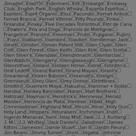
Jimador
Elad'Or
Eldermen
Elit
Embargo
Embassy
Club
English Park
English Whisky
Espanta Espiritus
Espolon
Esprit Organic
Etsu
Facundo
Fernet Antico
Fernet Branca
Fernet Vittone
Fifty Pounds
Finka
Finlandia
Finsky
Five Decades Tomintoul
Flor de Cana
Fowler's
Fox and Dogs
Francois de Martignac
Frangelico
Franzini
Freeman
Fruto
Fujigane
Fujimi
Fuyu
Galliano
Gambini
Gautier
Gentleman Jack
Gineti
Ginster
Girvan Patent Still
Glen Clyde
Glen
Colt
Glen Forest
Glen Keith
Glen Kirk
Glen Scotia
Glen Silver's
Glendale
Glendronach
Glenfarclas
Glenfiddich
Glengarry
Glenglassaugh
Glengoyne
Glenrothes
Golani
Golden Horse
Goral
Gordon's
Graf Ledoff
Grand Barrel
Grand Mayan
Grant's
Greanlend
Green Baboon
Greenall's
Greign
Gremiseuli
Grey Glen
Grey Goose
Griottines
Griottini
Guerrero Maya
Hakushu
Hammer + Sickle
Handsa
Hankey Bannister
Haran
Hart Brothers
Hatozaki
Hayman's
Hendrick's
Hennessy
Herald
Meister
Herencia de Plata
Heriose
Hibiki
High
Commissioner
Highland Mist
Hinch
Hine
Holy Gun
Holy Land
Hoppers
Houraisen
Inchmoan
Indri
Ingenio Manacas
Iseo
Islay Mist
Iwai
J. J. Kurberg
J. M.
J.J. Whitley
Jack Daniel's
Jaisalmer
James
Kilton
Jameson
Jamie Stuart
Jan II
Jardin Fleury
Jim Beam
Jimmy Turner
Jinro
Jogaila
Johnnie