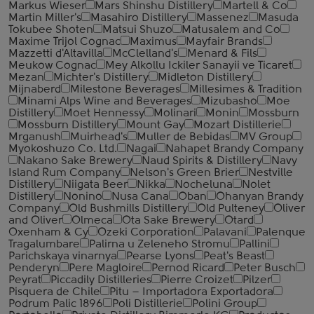
Markus Wieser
Mars Shinshu Distillery
Martell & Co
Martin Miller's
Masahiro Distillery
Massenez
Masuda
Tokubee Shoten
Matsui Shuzo
Matusalem and Co
Maxime Trijol Cognac
Maximus
Mayfair Brands
Mazzetti d'Altavilla
McClelland's
Menard & Fils
Meukow Cognac
Mey Alkollu Ickiler Sanayii ve Ticaret
Mezan
Michter's Distillery
Midleton Distillery
Mijnaberd
Milestone Beverages
Millesimes & Tradition
Minami Alps Wine and Beverages
Mizubasho
Moe
Distillery
Moet Hennessy
Molinari
Monin
Mossburn
Mossburn Distillery
Mount Gay
Mozart Distillerie
Mrganush
Muirhead's
Muller de Bebidas
MV Group
Myokoshuzo Co. Ltd.
Nagai
Nahapet Brandy Company
Nakano Sake Brewery
Naud Spirits & Distillery
Navy
Island Rum Company
Nelson's Green Brier
Nestville
Distillery
Niigata Beer
Nikka
Nocheluna
Nolet
Distillery
Nonino
Nusa Cana
Oban
Ohanyan Brandy
Company
Old Bushmills Distillery
Old Pulteney
Oliver
and Oliver
Olmeca
Ota Sake Brewery
Otard
Oxenham & Cy
Ozeki Corporation
Palavani
Palenque
Tragalumbare
Palirna u Zeleneho Stromu
Pallini
Parichskaya vinarnya
Pearse Lyons
Peat's Beast
Penderyn
Pere Magloire
Pernod Ricard
Peter Busch
Peyrat
Piccadily Distilleries
Pierre Croizet
Pilzer
Pisquera de Chile
Pitu – Importadora Exportadora
Podrum Palic 1896
Poli Distillerie
Polini Group