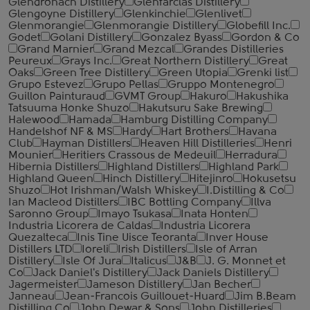
Glendronach Distillery
Glenfarclas Distillery
Glengoyne Distillery
Glenkinchie
Glenlivet
Glenmorangie
Glenmorangie Distillery
Globefill Inc.
Godet
Golani Distillery
Gonzalez Byass
Gordon & Co
Grand Marnier
Grand Mezcal
Grandes Distilleries
Peureux
Grays Inc.
Great Northern Distillery
Great
Oaks
Green Tree Distillery
Green Utopia
Grenki list
Grupo Estevez
Grupo Pellas
Gruppo Montenegro
Guillon Painturaud
GVMT Group
Hakuro
Hakushika
Tatsuuma Honke Shuzo
Hakutsuru Sake Brewing
Halewood
Hamada
Hamburg Distilling Company
Handelshof NF & MS
Hardy
Hart Brothers
Havana
Club
Hayman Distillers
Heaven Hill Distilleries
Henri
Mounier
Heritiers Crassous de Medeuil
Herradura
Hibernia Distillers
Highland Distillers
Highland Park
Highland Queen
Hinch Distillery
Hitejinro
Hokusetsu
Shuzo
Hot Irishman/Walsh Whiskey
I.Distilling & Co
Ian Macleod Distillers
IBC Bottling Company
Illva
Saronno Group
Imayo Tsukasa
Inata Honten
Industria Licorera de Caldas
Industria Licorera
Quezalteca
Inis Tine Uisce Teoranta
Inver House
Distillers LTD
Ioreli
Irish Distillers
Isle of Arran
Distillery
Isle Of Jura
Italicus
J&B
J. G. Monnet et
Co
Jack Daniel's Distillery
Jack Daniels Distillery
Jagermeister
Jameson Distillery
Jan Becher
Janneau
Jean-Francois Guillouet-Huard
Jim B.Beam
Distilling Co
John Dewar & Sons
John Distilleries