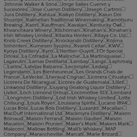
Johnnie Walker & Sons
Jorge Salles Cuervo y
Sucesores
Jose Cuervo Distillery
Joseph Cartron
Jura Distillery
Kahlua
Kaikyo Distillery
Kaiun Doi
Shuzojo
Kakhetian Traditional Winemaking
Kamotsuru
Brewing
Kaori
Kauffman
Kavalan
Kentucky Owl
Khvanchkara Winery
Kilchoman
Kinahan's
Kinahan's
Irish Whiskey Limited
Kitaoka Honten
Kitaya Co. Ltd.
Knob Creek Distillery
Knockando Distillery
Kojima
Sohonten
Kumesen Syuzou
Kvareli Cellar
KWV
Kyoya Distillery
Kyro
L'Heritier-Guyot
l'Or Special
Drinks
La Cofradia
La Malinche
La Martiniquaise
Lagavulin
Lamas Destilaria
Lambay
Langs
Laphroaig
Larios
Latvijas Balzams
Lecompte
Ledaig
Legendario
Les Bienheureux
Les Grands Chais de
France
LeVecke
Lheraud Cognac
Licorera Cihuatan
Licorera De Nicaragua
Licores de Guatemala
Lillet
Linkwood Distillery
Liuyang Goalong Liquor Distillery
Liviko
Loch Lomond Group
Locomotive 103
Lombard
Longmorn Distillery
Lost Irish Whiskey Limited
Lotte
Chilsung
Louis Royer
Louisiana Spirits
Lucano 1894
Lucas Bols
Lucas Bols Distillery
Luxardo
Macallan
MacDuff International Ltd
Mackmyra Distillery
Maison
Boinaud
Maison Ferrand
Maison Gautier
Maison
Mauxion
Maison Prunier
Maker's Mark
Makers Mark
Malecon
Mallows Bottling
Malt'b Whiskey
MAP
Company
Marancheville
Marcati
Marie Brizard