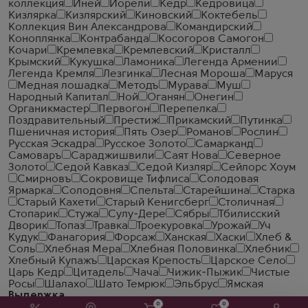
коллекция
Иней
Иорели
Кедр
Кедровица
Кизлярка
Кизлярский
Киновский
Коктебель
Коллекция Вин Александрова
Командирский
Коноплянка
Контрабанда
Косогоров Самогон
Кочари
Кремлевка
Кремлевский
Кристалл
Крымский
Кукушка
Ламоника
Легенда Армении
Легенда Кремля
Лезгинка
Лесная Мороша
Маруся
Медная лошадка
Методъ
Мурава
Муш
Народный Капитал
Ной
Оганян
Онегин
Органикмастер
Первогон
Перепелка
Поздравительный
Престиж
Прикамский
Путинка
Пшеничная история
Пять Озер
Романов
Рослин
Русская Эскадра
Русское Золото
Самарканд
Самоваръ
Сараджишвили
Саят Нова
Северное
Золото
Седой Кавказ
Седой Кизляр
Сейлорс Хоум
Смирновъ
Сокровище Тифлиса
Солодовая
Ярмарка
Солодовня
Спельта
Старейшина
Старка
Старый Кахети
Старый Кенигсберг
Столичная
Стопарик
Стужа
Сулу-Дере
Сябры
Тбилисский
Дворик
Топаз
Травка
Троекуровка
Урожай
Уч
Кудук
Фанагория
Форсаж
Ханская
Хаски
Хлеб &
Соль
Хлебная Мера
Хлебная Половинка
Хлебник
Хлебный Купажъ
Царская Крепость
Царское Село
Царь Кедр
Цитадель
Чача
Чижик-Пыжик
Чистые
Росы
Шалахо
Шато Темрюк
Эльбрус
Ямская
Выдержка
0
0
18 лет
40 лет
35 лет
45 лет
3 года
10 лет
6 лет