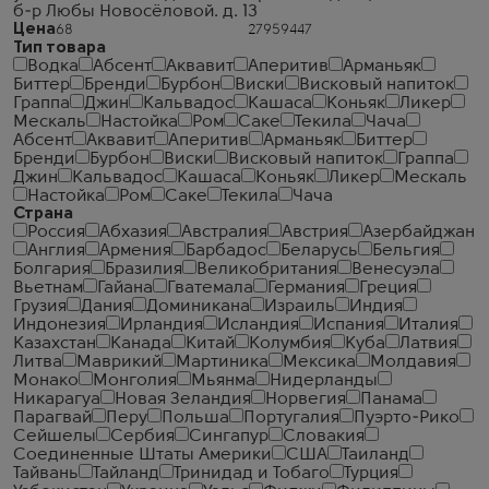
б-р Любы Новосёловой. д. 13
Цена
Тип товара
Водка
Абсент
Аквавит
Аперитив
Арманьяк
Биттер
Бренди
Бурбон
Виски
Висковый напиток
Граппа
Джин
Кальвадос
Кашаса
Коньяк
Ликер
Мескаль
Настойка
Ром
Саке
Текила
Чача
Абсент
Аквавит
Аперитив
Арманьяк
Биттер
Бренди
Бурбон
Виски
Висковый напиток
Граппа
Джин
Кальвадос
Кашаса
Коньяк
Ликер
Мескаль
Настойка
Ром
Саке
Текила
Чача
Страна
Россия
Абхазия
Австралия
Австрия
Азербайджан
Англия
Армения
Барбадос
Беларусь
Бельгия
Болгария
Бразилия
Великобритания
Венесуэла
Вьетнам
Гайана
Гватемала
Германия
Греция
Грузия
Дания
Доминикана
Израиль
Индия
Индонезия
Ирландия
Исландия
Испания
Италия
Казахстан
Канада
Китай
Колумбия
Куба
Латвия
Литва
Маврикий
Мартиника
Мексика
Молдавия
Монако
Монголия
Мьянма
Нидерланды
Никарагуа
Новая Зеландия
Норвегия
Панама
Парагвай
Перу
Польша
Португалия
Пуэрто-Рико
Сейшелы
Сербия
Сингапур
Словакия
Соединенные Штаты Америки
США
Таиланд
Тайвань
Тайланд
Тринидад и Тобаго
Турция