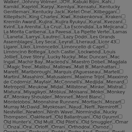
Walker
Johnny Volmer
JOY
Kabuki Bijin
Kah
Kamiki
Kapriol
Karpy
Kemlya
Kensatu
Kentucky
Gentleman
Kentucky Jack
Ketel One
Kilbeggan
Killepitsch
King Charles
Kiwi
Koskenkorva
Kraken
Kremlin Award
Kujira
Kujira Ryukyu
Kurai
Kvezani
Kvint
La Arenita
La Cruz
La Escondida
La Mejicana
La Morita Caribena
La Pavesa
La Pipette Verte
Lamas
Laneta
Larrys
Lautrec
Lazy Dodo
Les Grands
Assemblages
Ley Seca
Leyrat
Lheraud
Licor 43
Ligare
Liko
Limoncello
Limoncello di Capri
Limoncino Bottega
Loch Castle
Lockwood
Louis
Jolliet
Love Story
Lucky Nucky
Mac Duncan
Mac
Ingal
Machir Bay
Macleod's
Maestro Dobel
Magdala
Magic Tree
Malibu
Mallows
Malt B
Manhattan
Marett
Marlborough
Marquis d'Aguesseau
Martell
Martini
Masahiro
Matusalem
Maxime Trijol
Maxximo
de Codorniz
Mayfair
McConnell's
Medjida
Menard
Metropoli
Meukow
Midai
Millstone
Minke
Mistral
Mixtura
Miyagikyo
Mobius
Moisans
Moko
Monkey
47
Monkey Shoulder
Monnet
Mont Blanc
Montelobos
Moonshine Runners
Mortlach
Mozart
Murray McDavid
Myokosan
Naud
Neft
Nemiroff
Nestville
Newton
Ninth Wave
Normindia
Nucky
Thompson
OakHeart
Old Ballantruan
Old Gyumri
Old Hunter's
Old Mull
Old Pilot's
Old Smuggler
Omar
Onza
Ora
Orloff
Orran
Orthodox
Osmoz