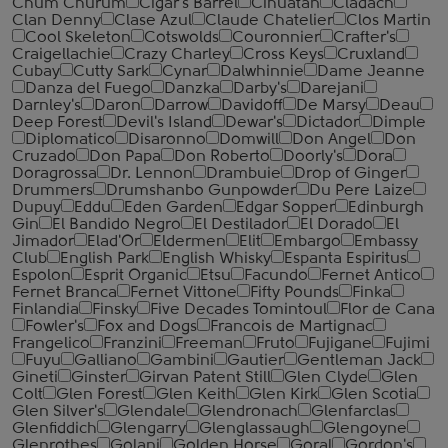
Chum Churum
Cigar's Barrel
Cihuatan
Cladach
Clan Denny
Clase Azul
Claude Chatelier
Clos Martin
Cool Skeleton
Cotswolds
Couronnier
Crafter's
Craigellachie
Crazy Charley
Cross Keys
Cruxland
Cubay
Cutty Sark
Cynar
Dalwhinnie
Dame Jeanne
Danza del Fuego
Danzka
Darby's
Darejani
Darnley's
Daron
Darrow
Davidoff
De Marsy
Deau
Deep Forest
Devil's Island
Dewar's
Dictador
Dimple
Diplomatico
Disaronno
Domwill
Don Angel
Don
Cruzado
Don Papa
Don Roberto
Doorly's
Dora
Doragrossa
Dr. Lennon
Drambuie
Drop of Ginger
Drummers
Drumshanbo Gunpowder
Du Pere Laize
Dupuy
Eddu
Eden Garden
Edgar Sopper
Edinburgh
Gin
El Bandido Negro
El Destilador
El Dorado
El
Jimador
Elad'Or
Eldermen
Elit
Embargo
Embassy
Club
English Park
English Whisky
Espanta Espiritus
Espolon
Esprit Organic
Etsu
Facundo
Fernet Antico
Fernet Branca
Fernet Vittone
Fifty Pounds
Finka
Finlandia
Finsky
Five Decades Tomintoul
Flor de Cana
Fowler's
Fox and Dogs
Francois de Martignac
Frangelico
Franzini
Freeman
Fruto
Fujigane
Fujimi
Fuyu
Galliano
Gambini
Gautier
Gentleman Jack
Gineti
Ginster
Girvan Patent Still
Glen Clyde
Glen
Colt
Glen Forest
Glen Keith
Glen Kirk
Glen Scotia
Glen Silver's
Glendale
Glendronach
Glenfarclas
Glenfiddich
Glengarry
Glenglassaugh
Glengoyne
Glenrothes
Golani
Golden Horse
Goral
Gordon's