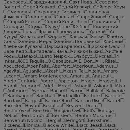
Самоваръ
Сараджишвили
Саят Нова
Северное
Золото
Седой Кавказ
Седой Кизляр
Сейлорс Хоум
Смирновъ
Сокровище Тифлиса
Солодовая
Ярмарка
Солодовня
Спельта
Старейшина
Старка
Старый Кахети
Старый Кенигсберг
Столичная
Стопарик
Стужа
Сулу-Дере
Сябры
Тбилисский
Дворик
Топаз
Травка
Троекуровка
Урожай
Уч
Кудук
Фанагория
Форсаж
Ханская
Хаски
Хлеб &
Соль
Хлебная Мера
Хлебная Половинка
Хлебник
Хлебный Купажъ
Царская Крепость
Царское Село
Царь Кедр
Цитадель
Чача
Чижик-Пыжик
Чистые
Росы
Шалахо
Шато Темрюк
Эльбрус
Ямская
14
Inkas
1800 Tequila
3 Caballos
A.E. Dor
A.H. Riise
Abducted
Aber Falls
Aberfort
Aberlour
Adamus
Agavita
Aguanile
Akashi
Akashi-Tai
Altair
Amaro
Lucano
Amaro Montenegro
Amarula
Anaseuli
Anejo Centuria
Aperol
Appleton
Araget
Aragveli
Ararat
Ardmore
Arlett
Arran
Ashanti
Askaneli
Atxa
Aultmore
Averna
Bacardi
Bacur
Balblair
Balvenie
Bandwagon
Bankhall
Barbadillo
Barber's
Barcelo
Barclays
Bargest
Baron Otard
Barr an Uisce
Barrel
Barrister
Bayou
Beaulieu
Beaver's Dram
Becherovka
Bee Gin
Belgian Owl
Bell's
Beluga
Noble
Ben Lomond
Benster's
Benten Musume
Benvenuti Nocino
Bergia
Beringoff
Berkshire
Bickens
Bionica
Black & White
Black Beast
Black