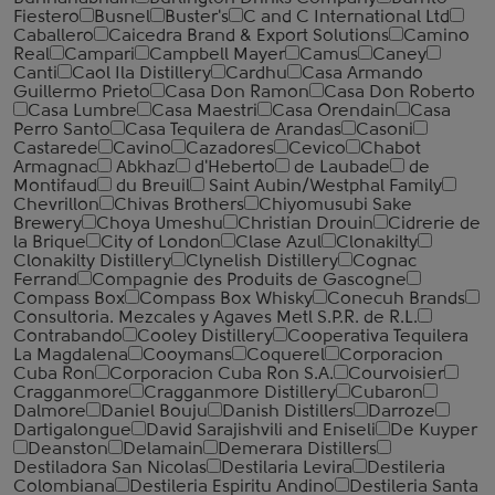
Fiestero
Busnel
Buster's
C and C International Ltd
Caballero
Caicedra Brand & Export Solutions
Camino
Real
Campari
Campbell Mayer
Camus
Caney
Canti
Caol Ila Distillery
Cardhu
Casa Armando
Guillermo Prieto
Casa Don Ramon
Casa Don Roberto
Casa Lumbre
Casa Maestri
Casa Orendain
Casa
Perro Santo
Casa Tequilera de Arandas
Casoni
Castarede
Cavino
Cazadores
Cevico
Chabot
Armagnac
Abkhaz
d'Heberto
de Laubade
de
Montifaud
du Breuil
Saint Aubin/Westphal Family
Chevrillon
Chivas Brothers
Chiyomusubi Sake
Brewery
Choya Umeshu
Christian Drouin
Cidrerie de
la Brique
City of London
Clase Azul
Clonakilty
Clonakilty Distillery
Clynelish Distillery
Cognac
Ferrand
Compagnie des Produits de Gascogne
Compass Box
Compass Box Whisky
Conecuh Brands
Consultoria. Mezcales y Agaves Metl S.P.R. de R.L.
Contrabando
Cooley Distillery
Cooperativa Tequilera
La Magdalena
Cooymans
Coquerel
Corporacion
Cuba Ron
Corporacion Cuba Ron S.A.
Courvoisier
Cragganmore
Cragganmore Distillery
Cubaron
Dalmore
Daniel Bouju
Danish Distillers
Darroze
Dartigalongue
David Sarajishvili and Eniseli
De Kuyper
Deanston
Delamain
Demerara Distillers
Destiladora San Nicolas
Destilaria Levira
Destileria
Colombiana
Destileria Espiritu Andino
Destileria Santa