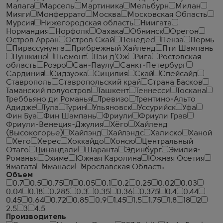
Малага
Марсель
Мартиника
Мельбурн
Милан
Мияги
Монферрато
Москва
Московская Область
Мурсия
Нижегородская область
Ниигата
Нормандия
Норфолк
Оахака
Обнинск
Орегон
Остров Арран
Остров Скай
Пенедес
Пенза
Пермь
Пирассунунга
Прибрежный Хайленд
Пти Шампань
Пушкино
Пьемонт
Пэи д'Ож
Рига
Ростовская
область
Роэро
Сан-Паулу
Санкт-Петербург
Сардиния
Сидзуока
Сицилия
Скай
Спейсайд
Ставрополь
Ставропольский край
Страна Басков
Таманский полуостров
Ташкент
Теннесси
Тоскана
Треббьяно ди Романья
Тревизо
Трентино-Альто
Адидже
Тула
Турин
Ульяновск
Уссурийск
Уфа
Фин Буа
Фин Шампань
Фриули
Фриули Грав
Фриули-Венеция-Джулия
Хёго
Хайленд
(Высокогорье)
Хайлэнд
Хайлэндс
Халиско
Ханой
Хего
Херес
Хоккайдо
Хонсю
Центральный
Отаго
Цинандали
Шаранта
Эдинбург
Эмилия-
Романья
Эхиме
Южная Каролина
Южная Осетия
Ямагата
Яманаси
Ярославская Область
Объем
0.7
0.5
0.75
1
0.05
0.1
0.2
0.25
0.02
0.03
0.04
0.18
0.285
0.3
0.35
0.36
0.375
0.4
0.44
0.45
0.64
0.72
0.85
0.9
1.45
1.5
1.75
1.8
18
2
2.5
3
4.5
Производитель