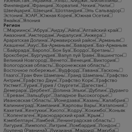
Узбекистан
Украина
Уэльс
Фиджи
Филиппины
Финляндия
Франция
Хорватия
Чехия
Чили
Швейцария
Швеция
Шотландия
Эль Сальвадор
Эстония
ЮАР
Южная Корея
Южная Осетия
Ямайка
Япония
Регион
Мариинск
Абруа
Аидзу
Айла
Алтайский край
Амазония
Амстердам
Андалусия
Анжера
Араратская Долина
Армавирский район
Арманьяк
Ахашени
Ахус
Ба-Арманьяк
Бавария
Баз-Арманьяк
Байррада
Бароло
Бон Буа
Бордо
Бретань
Броксберн
Бургундия
Валул луй Траян
Вашингтон
Великий Новгород
Венето
Венеция
Виктория
Вологодская область
Воронежская область
Восточное побережье
Вудфорд
Гавана
Гасконь
Глазго
Гран Фин Шампань
Гранд Шампань
Графство
Антрим
Графство Даун
Графство Корк
Графство
Уэстмит
Гурия
Гурия / Озургети
Дагестан
Демерара
Дербент
Долина Эльки
Дублин
Дуранго
Ереван
Зальцбург
Западное Высокогорье
Ивановская Область
Йонедзава
Казань
Калабрия
Калининград
Кампания
Карловы Вары
Каталония
Кахетия
Кентукки
Киото
Кодру
Кокимбо
Коньяк
Копенгаген
Краснодарский край
Крым
Кэмпбелтаун
Ламбей
Ленинградская область
Лигурия
Лимпопо
Литрим
Ломбардия
Лондон
Лоуленд (Равнина)
Луизиана
Мадрид
Макуба