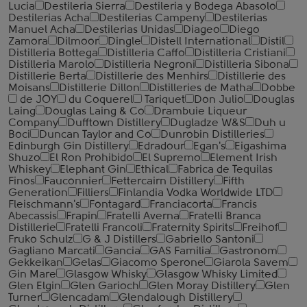
Lucia
Destileria Sierra
Destileria y Bodega Abasolo
Destilerias Acha
Destilerias Campeny
Destilerias
Manuel Acha
Destilerias Unidas
Diageo
Diego
Zamora
Dilmoor
Dingle
Distell International
Distil
Distilleria Bottega
Distilleria Caffo
Distilleria Cristiani
Distilleria Marolo
Distilleria Negroni
Distilleria Sibona
Distillerie Berta
Distillerie des Menhirs
Distillerie des
Moisans
Distillerie Dillon
Distilleries de Matha
Dobbe
de JOY
du Coquerel
Tariquet
Don Julio
Douglas
Laing
Douglas Laing & Co
Drambuie Liqueur
Company
Dufftown Distillery
Dugladze W&S
Duh u
Boci
Duncan Taylor and Co
Dunrobin Distilleries
Edinburgh Gin Distillery
Edradour
Egan's
Eigashima
Shuzo
El Ron Prohibido
El Supremo
Element Irish
Whiskey
Elephant Gin
Ethical
Fabrica de Tequilas
Finos
Fauconnier
Fettercairn Distillery
Fifth
Generation
Filliers
Finlandia Vodka Worldwide LTD
Fleischmann's
Fontagard
Franciacorta
Francis
Abecassis
Frapin
Fratelli Averna
Fratelli Branca
Distillerie
Fratelli ‎Francoli
Fraternity Spirits
Freihof
Fruko Schulz
G & J Distillers
Gabriello Santoni
Gagliano Marcati
Gancia
GAS Familia
Gastronom
Gekkeikan
Gelas
Giacomo Sperone
Giarola Savem
Gin Mare
Glasgow Whisky
Glasgow Whisky Limited
Glen Elgin
Glen Garioch
Glen Moray Distillery
Glen
Turner
Glencadam
Glendalough Distillery