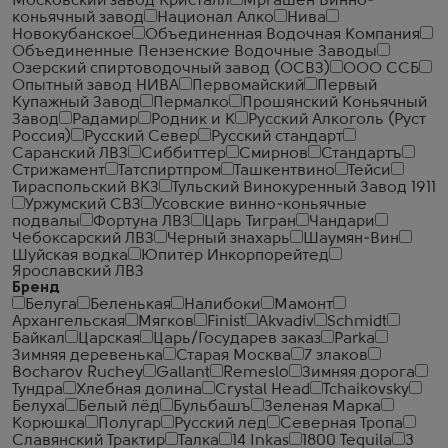
Московский завод Кристалл
Мргашен Винно-
коньячный завод
Национал Алко
Нива
Новокубанское
Объединенная Водочная Компания
Объединенные Пензенские Водочные Заводы
Озерский спиртоводочный завод (ОСВЗ)
ООО ССБ
Опытный завод НИВА
Первомайский
Первый
Купажный Завод
Пермалко
Прошянский Коньячный
Завод
Радамир
Родник и К
Русский Алкоголь (Руст
Россия)
Русский Север
Русский стандарт
Саранский ЛВЗ
Сиббиттер
Смирнов
Стандартъ
Стрижамент
Татспиртпром
Ташкентвино
Тейси
Тираспольский ВКЗ
Тульский Винокуренный Завод 1911
Уржумский СВЗ
Усовские винно-коньячные
подвалы
Фортуна ЛВЗ
Царь Тигран
Чандари
Чебоксарский ЛВЗ
Черный знахарь
Шаумян-Вин
Шуйская водка
Юпитер Инкорпорейтед
Ярославский ЛВЗ
Бренд
Белуга
Беленькая
Налибоки
Мамонт
Архангельская
Мягков
Finist
Akvadiv
Schmidt
Байкал
Царская
Царь/Государев заказ
Parka
Зимняя деревенька
Старая Москва
7 злаков
Bocharov Ruchey
Gallant
Remeslo
Зимняя дорога
Тундра
Хлебная долина
Crystal Head
Tchaikovsky
Белуха
Белый лёд
Бульбашъ
Зеленая Марка
Корюшка
Полугар
Русский лед
Северная Тропа
Славянский Трактир
Талка
14 Inkas
1800 Tequila
3