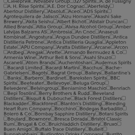
Синергия
Novabev Group
327 Spirits
A. de Fussigny
A. H. Riise Spirits
A.E. Dor Cognac
Aberfeldy
Aberlour Distillery
Absolut
Aceo
ADS Spirits
Agrotequilera de Jalisco
Aizu Homare
Akashi Sake
Brewery
Akita Seishu
Albert Bichot
Alistair Duncan
Allied Brands
Altia Group
Alvisa Alcohol Group
Amber
Latvijas Balzams AS
Ambrosia
An Cnoc
Anaseuli
Kombinat
Angostura
Angus Dundee Distillers
Antica
Distilleria Petrone
Antica Distilleria Quaglia
Appleton
Estate
APU Company
Aratta Distillery
Arcane
Arcon
Ardbeg
Aregak
Arette
Armando Bermudez & Co
Armenia Wine
Arthur Bell & Sons
Asahi Shuzo
Ascaneli
Atom Brands
Auchentoshan
Audemus Spirits
Bacardi Limited
Bacardi Martini
Bacchus
Bache-
Gabrielsen
Bagots
Bagrat Group
Baileys
Ballantine's
Banks
Barbero
Bardinet
Bareksten Spirits
BBC
Spirits
Beefeater
Bellevoye
Beluga Group
Belvedere
Belvingroup
Beniamino Maschio
Benriach
Bepi Tosolini
Berry Brothers & Rudd
Beveland
Distillers
Bisquit & Dubouche
Black Forest Distillers
Blackadder
Blackforest
Blanton's Distilling
Bleeding
Heart Rum Company
Bocchino
Bodegas Barbadillo
Bolero & Co
Bombay Sapphire Distillery
Botani Spirits
Boulard
Bowmore
Bresca Dorada
Bristol Classic
Rum
Brugal & Co
Bruichladdich Distillery
Bruxo
Buen Amigo
Buffalo Trace Distillery
Bulleit
Bunnahabhain
Burlington Drinks Company
Burrito