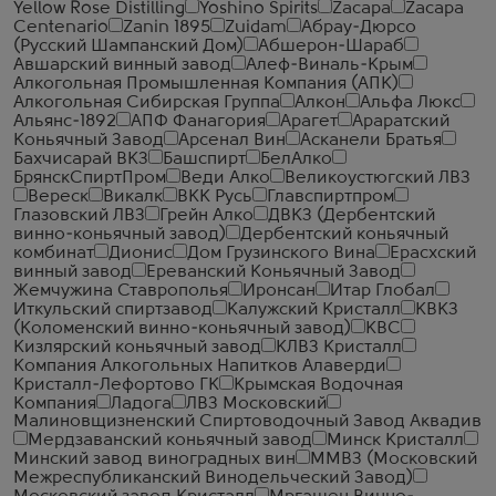
Yellow Rose Distilling
Yoshino Spirits
Zacapa
Zacapa
Centenario
Zanin 1895
Zuidam
Абрау-Дюрсо
(Русский Шампанский Дом)
Абшерон-Шараб
Авшарский винный завод
Алеф-Виналь-Крым
Алкогольная Промышленная Компания (АПК)
Алкогольная Сибирская Группа
Алкон
Альфа Люкс
Альянс-1892
АПФ Фанагория
Арагет
Араратский
Коньячный Завод
Арсенал Вин
Асканели Братья
Бахчисарай ВКЗ
Башспирт
БелАлко
БрянскСпиртПром
Веди Алко
Великоустюгский ЛВЗ
Вереск
Викалк
ВКК Русь
Главспиртпром
Глазовский ЛВЗ
Грейн Алко
ДВКЗ (Дербентский
винно-коньячный завод)
Дербентский коньячный
комбинат
Дионис
Дом Грузинского Вина
Ерасхский
винный завод
Ереванский Коньячный Завод
Жемчужина Ставрополья
Иронсан
Итар Глобал
Иткульский спиртзавод
Калужский Кристалл
КВКЗ
(Коломенский винно-коньячный завод)
КВС
Кизлярский коньячный завод
КЛВЗ Кристалл
Компания Алкогольных Напитков Алаверди
Кристалл-Лефортово ГК
Крымская Водочная
Компания
Ладога
ЛВЗ Московский
Малиновщизненский Спиртоводочный Завод Аквадив
Мердзаванский коньячный завод
Минск Кристалл
Минский завод виноградных вин
ММВЗ (Московский
Межреспубликанский Винодельческий Завод)