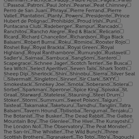
Oxenham
Pachuca
Paddy
Padre Azul
Pages
Parati
Passoa
Patron
Paul John
Pearse
Peat Chimney
Perro de San Juan
Phraya
Pierre Ferrand
Pierre
Vallet
Plantation
Planty
Powers
Presidente
Prince
Hubert de Polignac
Prohibido
Proud Irish
Puni
Puntacana Club
Radeberger
Rampur
Rancado
Ranchitos
Rancho Alegre
Red & Black
Relicario
Ricard
Richard Chancellor
Richardson
Riga Black
Balsam
Robert Burns
Roku
Romios
Rooster Rojo
Roshel Bay
Royal Brackla
Royal Green
Royal
Highland
Royal Ranthambore
Rumundo
Rustaveli
Sadler's
Saimaa
Sambuca
SangSom
Santero
Scapegrace
Schnee Jager
Scotch Terrier
Se Busca
Sea Witch
Select Aperitivo
Seven Tails
Shark Tooth
Sheep Dip
Sherlock
Shin
Shinobu
Sierra
Silver Seal
Silvermalt
Singleton
Sinner
Sir Clark
SKYY
Smokestack
Smokey Joe
Smola
Soberano
Solera
Sorbet
Sparkman
Sperone
Spice King
Spisska
St.
Graal
Starward
Stateless
Stauning
Steel Drum
Stoker
Storm
Summum
Sweet Poison
Taigun
Taisteal
Takamaka
Taketsuru
Tamdhu
Tanglin
Tatra
Balsam
Tavern Hound
Tbilisoba
Tengumai
Tenjaku
The Botanist
The Busker
The Dead Rabbit
The Galtee
Mountain Boy
The Glenlee
The Hive
The Kurayoshi
The London №1
The Observatory
The Peat Monster
The San-In
The Whistler
The Wild Bunch
Three
Scottish Brothers
Tigranakert
Tio Toto
Tito's
Togouchi