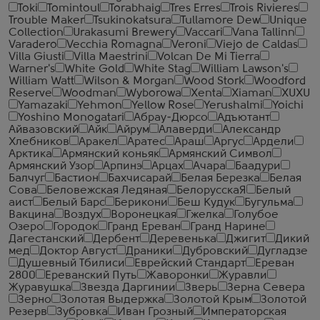
Toki
Tomintoul
Torabhaig
Tres Erres
Trois Rivieres
Trouble Maker
Tsukinokatsura
Tullamore Dew
Unique
Collection
Urakasumi Brewery
Vaccari
Vana Tallinn
Varadero
Vecchia Romagna
Veroni
Viejo de Caldas
Villa Giusti
Villa Maestrini
Volcan De Mi Tierra
Warner's
White Gold
White Stag
William Lawson's
William Watt
Wilson & Morgan
Wood Stork
Woodford
Reserve
Woodman
Wyborowa
Xenta
Xiaman
XUXU
Yamazaki
Yehmon
Yellow Rose
Yerushalmi
Yoichi
Yoshino Monogatari
Абрау-Дюрсо
Адъютант
Айвазовский
Айк
Айрум
Алаверди
Александр
Хлебников
Аракел
Аратес
Араш
Аргус
Ардели
Арктика
Армянский коньяк
Армянский Символ
Армянский Узор
Арпинэ
Арцах
Ачара
Баадури
Балчуг
Бастион
Бахчисарай
Белая Березка
Белая
Сова
Беловежская Ледяная
БелорусскаЯ
Белый
аист
Белый Барс
Берикони
Беш Кудук
Бугульма
Вакцина
Воздух
Воронецкая
Гжелка
Голубое
Озеро
Городок
Гранд Ереван
Гранд Нарине
Дагестанский
Дербент
Деревенька
Джигит
Дикий
мед
Доктор Август
Драники
Дубровский
Дугладзе
Душевный Тбилиси
Еврейский Стандарт
Ереван
2800
Ереванский Путь
Жаворонки
Журавли
Журавушка
Звезда Даргинии
Зверь
Зерна Севера
Зерно
Золотая Выдержка
Золотой Крым
Золотой
Резерв
Зубровка
Иван Грозный
Императорская