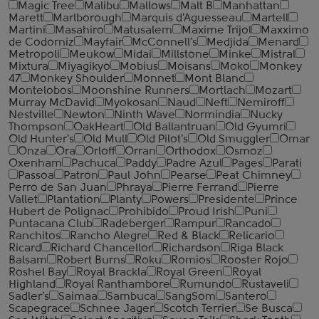
Magic Tree
Malibu
Mallows
Malt B
Manhattan
Marett
Marlborough
Marquis d'Aguesseau
Martell
Martini
Masahiro
Matusalem
Maxime Trijol
Maxximo
de Codorniz
Mayfair
McConnell's
Medjida
Menard
Metropoli
Meukow
Midai
Millstone
Minke
Mistral
Mixtura
Miyagikyo
Mobius
Moisans
Moko
Monkey
47
Monkey Shoulder
Monnet
Mont Blanc
Montelobos
Moonshine Runners
Mortlach
Mozart
Murray McDavid
Myokosan
Naud
Neft
Nemiroff
Nestville
Newton
Ninth Wave
Normindia
Nucky
Thompson
OakHeart
Old Ballantruan
Old Gyumri
Old Hunter's
Old Mull
Old Pilot's
Old Smuggler
Omar
Onza
Ora
Orloff
Orran
Orthodox
Osmoz
Oxenham
Pachuca
Paddy
Padre Azul
Pages
Parati
Passoa
Patron
Paul John
Pearse
Peat Chimney
Perro de San Juan
Phraya
Pierre Ferrand
Pierre
Vallet
Plantation
Planty
Powers
Presidente
Prince
Hubert de Polignac
Prohibido
Proud Irish
Puni
Puntacana Club
Radeberger
Rampur
Rancado
Ranchitos
Rancho Alegre
Red & Black
Relicario
Ricard
Richard Chancellor
Richardson
Riga Black
Balsam
Robert Burns
Roku
Romios
Rooster Rojo
Roshel Bay
Royal Brackla
Royal Green
Royal
Highland
Royal Ranthambore
Rumundo
Rustaveli
Sadler's
Saimaa
Sambuca
SangSom
Santero
Scapegrace
Schnee Jager
Scotch Terrier
Se Busca