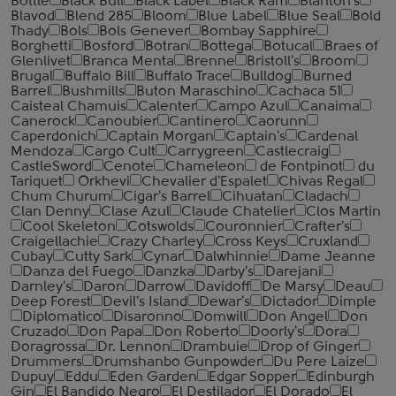
Bottle
Black Bull
Black Label
Black Ram
Blanton's
Blavod
Blend 285
Bloom
Blue Label
Blue Seal
Bold
Thady
Bols
Bols Genever
Bombay Sapphire
Borghetti
Bosford
Botran
Bottega
Botucal
Braes of
Glenlivet
Branca Menta
Brenne
Bristoll's
Broom
Brugal
Buffalo Bill
Buffalo Trace
Bulldog
Burned
Barrel
Bushmills
Buton Maraschino
Cachaca 51
Caisteal Chamuis
Calenter
Campo Azul
Canaima
Canerock
Canoubier
Cantinero
Caorunn
Caperdonich
Captain Morgan
Captain's
Cardenal
Mendoza
Cargo Cult
Carrygreen
Castlecraig
CastleSword
Cenote
Chameleon
de Fontpinot
du
Tariquet
Orkhevi
Chevalier d'Espalet
Chivas Regal
Chum Churum
Cigar's Barrel
Cihuatan
Cladach
Clan Denny
Clase Azul
Claude Chatelier
Clos Martin
Cool Skeleton
Cotswolds
Couronnier
Crafter's
Craigellachie
Crazy Charley
Cross Keys
Cruxland
Cubay
Cutty Sark
Cynar
Dalwhinnie
Dame Jeanne
Danza del Fuego
Danzka
Darby's
Darejani
Darnley's
Daron
Darrow
Davidoff
De Marsy
Deau
Deep Forest
Devil's Island
Dewar's
Dictador
Dimple
Diplomatico
Disaronno
Domwill
Don Angel
Don
Cruzado
Don Papa
Don Roberto
Doorly's
Dora
Doragrossa
Dr. Lennon
Drambuie
Drop of Ginger
Drummers
Drumshanbo Gunpowder
Du Pere Laize
Dupuy
Eddu
Eden Garden
Edgar Sopper
Edinburgh
Gin
El Bandido Negro
El Destilador
El Dorado
El