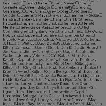
Graf Ledoff
Grand Barrel
Grand Mayan
Grant's
Greanlend
Green Baboon
Greenall's
Greign
Gremiseuli
Grey Glen
Grey Goose
Griottines
Griottini
Guerrero Maya
Hakushu
Hammer + Sickle
Handsa
Hankey Bannister
Haran
Hart Brothers
Hatozaki
Hayman's
Hendrick's
Hennessy
Herald
Meister
Herencia de Plata
Heriose
Hibiki
High
Commissioner
Highland Mist
Hinch
Hine
Holy Gun
Holy Land
Hoppers
Houraisen
Inchmoan
Indri
Ingenio Manacas
Iseo
Islay Mist
Iwai
J. J. Kurberg
J. M.
J.J. Whitley
Jack Daniel's
Jaisalmer
James
Kilton
Jameson
Jamie Stuart
Jan II
Jardin Fleury
Jim Beam
Jimmy Turner
Jinro
Jogaila
Johnnie
Walker
Johnny Volmer
JOY
Kabuki Bijin
Kah
Kamiki
Kapriol
Karpy
Kemlya
Kensatu
Kentucky
Gentleman
Kentucky Jack
Ketel One
Kilbeggan
Killepitsch
King Charles
Kiwi
Koskenkorva
Kraken
Kremlin Award
Kujira
Kujira Ryukyu
Kurai
Kvezani
Kvint
La Arenita
La Cruz
La Escondida
La Mejicana
La Morita Caribena
La Pavesa
La Pipette Verte
Lamas
Laneta
Larrys
Lautrec
Lazy Dodo
Les Grands
Assemblages
Ley Seca
Leyrat
Lheraud
Licor 43
Ligare
Liko
Limoncello
Limoncello di Capri
Limoncino Bottega
Loch Castle
Lockwood
Louis
Jolliet
Love Story
Lucky Nucky
Mac Duncan
Mac
Ingal
Machir Bay
Macleod's
Maestro Dobel
Magdala