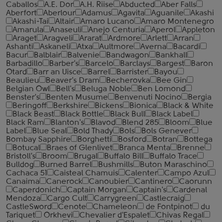
Caballos
A.E. Dor
A.H. Riise
Abducted
Aber Falls
Aberfort
Aberlour
Adamus
Agavita
Aguanile
Akashi
Akashi-Tai
Altair
Amaro Lucano
Amaro Montenegro
Amarula
Anaseuli
Anejo Centuria
Aperol
Appleton
Araget
Aragveli
Ararat
Ardmore
Arlett
Arran
Ashanti
Askaneli
Atxa
Aultmore
Averna
Bacardi
Bacur
Balblair
Balvenie
Bandwagon
Bankhall
Barbadillo
Barber's
Barcelo
Barclays
Bargest
Baron
Otard
Barr an Uisce
Barrel
Barrister
Bayou
Beaulieu
Beaver's Dram
Becherovka
Bee Gin
Belgian Owl
Bell's
Beluga Noble
Ben Lomond
Benster's
Benten Musume
Benvenuti Nocino
Bergia
Beringoff
Berkshire
Bickens
Bionica
Black & White
Black Beast
Black Bottle
Black Bull
Black Label
Black Ram
Blanton's
Blavod
Blend 285
Bloom
Blue
Label
Blue Seal
Bold Thady
Bols
Bols Genever
Bombay Sapphire
Borghetti
Bosford
Botran
Bottega
Botucal
Braes of Glenlivet
Branca Menta
Brenne
Bristoll's
Broom
Brugal
Buffalo Bill
Buffalo Trace
Bulldog
Burned Barrel
Bushmills
Buton Maraschino
Cachaca 51
Caisteal Chamuis
Calenter
Campo Azul
Canaima
Canerock
Canoubier
Cantinero
Caorunn
Caperdonich
Captain Morgan
Captain's
Cardenal
Mendoza
Cargo Cult
Carrygreen
Castlecraig
CastleSword
Cenote
Chameleon
de Fontpinot
du
Tariquet
Orkhevi
Chevalier d'Espalet
Chivas Regal