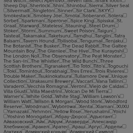
Sea Witch
Select Aperitivo
Seven Tails
Shark Tooth
Sheep Dip
Sherlock
Shin
Shinobu
Sierra
Silver Seal
Silvermalt
Singleton
Sinner
Sir Clark
SKYY
Smokestack
Smokey Joe
Smola
Soberano
Solera
Sorbet
Sparkman
Sperone
Spice King
Spisska
St.
Graal
Starward
Stateless
Stauning
Steel Drum
Stoker
Storm
Summum
Sweet Poison
Taigun
Taisteal
Takamaka
Taketsuru
Tamdhu
Tanglin
Tatra
Balsam
Tavern Hound
Tbilisoba
Tengumai
Tenjaku
The Botanist
The Busker
The Dead Rabbit
The Galtee
Mountain Boy
The Glenlee
The Hive
The Kurayoshi
The London №1
The Observatory
The Peat Monster
The San-In
The Whistler
The Wild Bunch
Three
Scottish Brothers
Tigranakert
Tio Toto
Tito's
Togouchi
Toki
Tomintoul
Torabhaig
Tres Erres
Trois Rivieres
Trouble Maker
Tsukinokatsura
Tullamore Dew
Unique
Collection
Urakasumi Brewery
Vaccari
Vana Tallinn
Varadero
Vecchia Romagna
Veroni
Viejo de Caldas
Villa Giusti
Villa Maestrini
Volcan De Mi Tierra
Warner's
White Gold
White Stag
William Lawson's
William Watt
Wilson & Morgan
Wood Stork
Woodford
Reserve
Woodman
Wyborowa
Xenta
Xiaman
XUXU
Yamazaki
Yehmon
Yellow Rose
Yerushalmi
Yoichi
Yoshino Monogatari
Абрау-Дюрсо
Адъютант
Айвазовский
Айк
Айрум
Алаверди
Александр
Хлебников
Аракел
Аратес
Араш
Аргус
Ардели
Арктика
Армянский коньяк
Армянский Символ