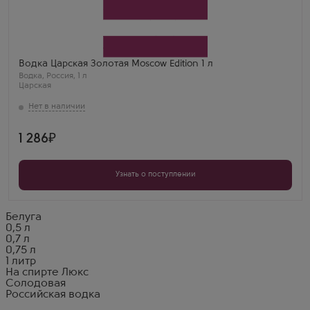
Водка
Tsarskaja Gold Москоу Эдишн
Производитель
Ладога
Бренд
Царская
Регион
Водка Царская Золотая Moscow Edition 1 л
Санкт-Петербург
Водка
,
Россия
,
1 л
Царская
1 286
Узнать о поступлении
Белуга
0,5 л
0,7 л
0,75 л
1 литр
На спирте Люкс
Солодовая
Российская водка