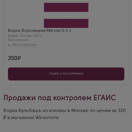
Водка
Voroneckaya Soft
Производитель
КЛВЗ Кристалл
Бренд
Воронецкая
Водка Воронецкая Мягкая 0.5 л
Водка
,
Россия
,
0,5 л
Воронецкая
350
Узнать о поступлении
Продажи под контролем ЕГАИС
Водка Бульбашъ из клюквы в Москве по ценам за 320
₽ в магазинах Winemore