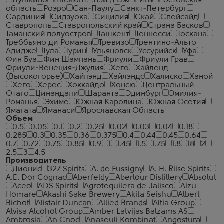
Пушкино
Пьемонт
Пэи д'Ож
Рига
Ростовская
область
Роэро
Сан-Паулу
Санкт-Петербург
Сардиния
Сидзуока
Сицилия
Скай
Спейсайд
Ставрополь
Ставропольский край
Страна Басков
Таманский полуостров
Ташкент
Теннесси
Тоскана
Треббьяно ди Романья
Тревизо
Трентино-Альто
Адидже
Тула
Турин
Ульяновск
Уссурийск
Уфа
Фин Буа
Фин Шампань
Фриули
Фриули Грав
Фриули-Венеция-Джулия
Хёго
Хайленд
(Высокогорье)
Хайлэнд
Хайлэндс
Халиско
Ханой
Хего
Херес
Хоккайдо
Хонсю
Центральный
Отаго
Цинандали
Шаранта
Эдинбург
Эмилия-
Романья
Эхиме
Южная Каролина
Южная Осетия
Ямагата
Яманаси
Ярославская Область
Объем
0.5
0.05
0.1
0.2
0.25
0.02
0.03
0.04
0.18
0.285
0.3
0.35
0.36
0.375
0.4
0.44
0.45
0.64
0.7
0.72
0.75
0.85
0.9
1
1.45
1.5
1.75
1.8
18
2
2.5
3
4.5
Производитель
Дионис
327 Spirits
A. de Fussigny
A. H. Riise Spirits
A.E. Dor Cognac
Aberfeldy
Aberlour Distillery
Absolut
Aceo
ADS Spirits
Agrotequilera de Jalisco
Aizu
Homare
Akashi Sake Brewery
Akita Seishu
Albert
Bichot
Alistair Duncan
Allied Brands
Altia Group
Alvisa Alcohol Group
Amber Latvijas Balzams AS
Ambrosia
An Cnoc
Anaseuli Kombinat
Angostura