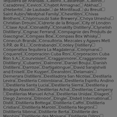
Tequilera de Arandas
Casoni
Castarede
Cavino
Cazadores
Cevico
Chabot Armagnac
Abkhaz
d'Heberto
de Laubade
de Montifaud
du Breuil
Saint Aubin/Westphal Family
Chevrillon
Chivas
Brothers
Chiyomusubi Sake Brewery
Choya Umeshu
Christian Drouin
Cidrerie de la Brique
City of London
Clase Azul
Clonakilty
Clonakilty Distillery
Clynelish
Distillery
Cognac Ferrand
Compagnie des Produits de
Gascogne
Compass Box
Compass Box Whisky
Conecuh Brands
Consultoria. Mezcales y Agaves Metl
S.P.R. de R.L.
Contrabando
Cooley Distillery
Cooperativa Tequilera La Magdalena
Cooymans
Coquerel
Corporacion Cuba Ron
Corporacion Cuba
Ron S.A.
Courvoisier
Cragganmore
Cragganmore
Distillery
Cubaron
Dalmore
Daniel Bouju
Danish
Distillers
Darroze
Dartigalongue
David Sarajishvili
and Eniseli
De Kuyper
Deanston
Delamain
Demerara Distillers
Destiladora San Nicolas
Destilaria
Levira
Destileria Colombiana
Destileria Espiritu Andino
Destileria Santa Lucia
Destileria Sierra
Destileria y
Bodega Abasolo
Destilerias Acha
Destilerias Campeny
Destilerias Manuel Acha
Destilerias Unidas
Diageo
Diego Zamora
Dilmoor
Dingle
Distell International
Distil
Distilleria Bottega
Distilleria Caffo
Distilleria
Cristiani
Distilleria Marolo
Distilleria Negroni
Distilleria Sibona
Distillerie Berta
Distillerie des
Menhirs
Distillerie des Moisans
Distillerie Dillon