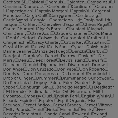
Cachaca 51
Caisteal Chamuis
Calenter
Campo Azul
Canaima
Canerock
Canoubier
Cantinero
Caorunn
Caperdonich
Captain Morgan
Captain's
Cardenal
Mendoza
Cargo Cult
Carrygreen
Castlecraig
CastleSword
Cenote
Chameleon
de Fontpinot
du
Tariquet
Orkhevi
Chevalier d'Espalet
Chivas Regal
Chum Churum
Cigar's Barrel
Cihuatan
Cladach
Clan Denny
Clase Azul
Claude Chatelier
Clos Martin
Cool Skeleton
Cotswolds
Couronnier
Crafter's
Craigellachie
Crazy Charley
Cross Keys
Cruxland
Crystal Head
Cubay
Cutty Sark
Cynar
Dalwhinnie
Dame Jeanne
Danza del Fuego
Danzka
Darby's
Darejani
Darnley's
Daron
Darrow
Davidoff
De
Marsy
Deau
Deep Forest
Devil's Island
Dewar's
Dictador
Dimple
Diplomatico
Disaronno
Domwill
Don Angel
Don Cruzado
Don Papa
Don Roberto
Doorly's
Dora
Doragrossa
Dr. Lennon
Drambuie
Drop of Ginger
Drummers
Drumshanbo Gunpowder
Du Pere Laize
Dupuy
Eddu
Eden Garden
Edgar
Sopper
Edinburgh Gin
El Bandido Negro
El Destilador
El Dorado
El Jimador
Elad'Or
Eldermen
Elit
Embargo
Embassy Club
English Park
English Whisky
Espanta Espiritus
Espolon
Esprit Organic
Etsu
Facundo
Fernet Antico
Fernet Branca
Fernet Vittone
Fifty Pounds
Finist
Finka
Finlandia
Finsky
Five
Decades Tomintoul
Flor de Cana
Fowler's
Fox and