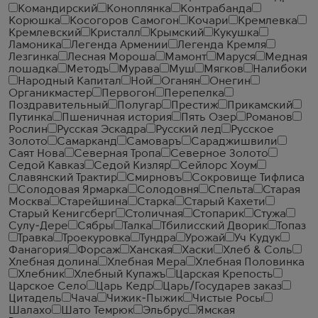
Командирский
Коноплянка
Контрабанда
Корюшка
Косогоров Самогон
Кочари
Кремлевка
Кремлевский
Кристалл
Крымский
Кукушка
Ламоника
Легенда Армении
Легенда Кремля
Лезгинка
Лесная Мороша
Мамонт
Маруся
Медная
лошадка
Методъ
Мурава
Муш
Мягков
Налибоки
Народный Капитал
Ной
Оганян
Онегин
Органикмастер
Первогон
Перепелка
Поздравительный
Полугар
Престиж
Прикамский
Путинка
Пшеничная история
Пять Озер
Романов
Рослин
Русская Эскадра
Русский лед
Русское
Золото
Самарканд
Самоваръ
Сараджишвили
Саят Нова
Северная Тропа
Северное Золото
Седой Кавказ
Седой Кизляр
Сейлорс Хоум
Славянский Трактир
Смирновъ
Сокровище Тифлиса
Солодовая Ярмарка
Солодовня
Спельта
Старая
Москва
Старейшина
Старка
Старый Кахети
Старый Кенигсберг
Столичная
Стопарик
Стужа
Сулу-Дере
Сябры
Талка
Тбилисский Дворик
Топаз
Травка
Троекуровка
Тундра
Урожай
Уч Кудук
Фанагория
Форсаж
Ханская
Хаски
Хлеб & Соль
Хлебная долина
Хлебная Мера
Хлебная Половинка
Хлебник
Хлебный Купажъ
Царская Крепость
Царское Село
Царь Кедр
Царь/Государев заказ
Цитадель
Чача
Чижик-Пыжик
Чистые Росы
Шалахо
Шато Темрюк
Эльбрус
Ямская