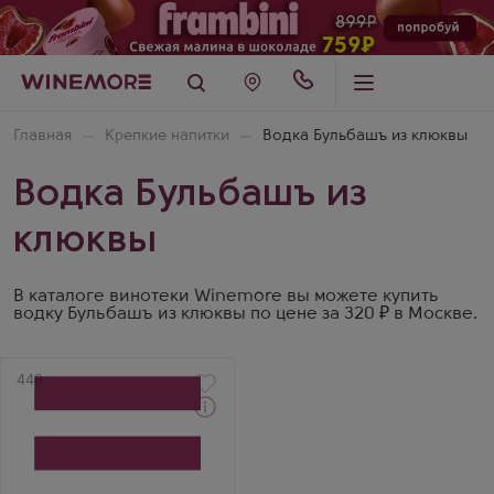
Главная
Крепкие напитки
Водка Бульбашъ из клюквы
Водка Бульбашъ из
клюквы
В каталоге винотеки Winemore вы можете купить
водку Бульбашъ из клюквы по цене за 320 ₽ в Москве.
Артикул
448
Водка
Bulbash Greenline
Cranberry
Производитель