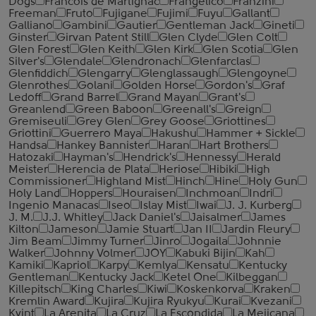
Dogs
Francois de Martignac
Frangelico
Franzini
Freeman
Fruto
Fujigane
Fujimi
Fuyu
Gallant
Galliano
Gambini
Gautier
Gentleman Jack
Gineti
Ginster
Girvan Patent Still
Glen Clyde
Glen Colt
Glen Forest
Glen Keith
Glen Kirk
Glen Scotia
Glen
Silver's
Glendale
Glendronach
Glenfarclas
Glenfiddich
Glengarry
Glenglassaugh
Glengoyne
Glenrothes
Golani
Golden Horse
Gordon's
Graf
Ledoff
Grand Barrel
Grand Mayan
Grant's
Greanlend
Green Baboon
Greenall's
Greign
Gremiseuli
Grey Glen
Grey Goose
Griottines
Griottini
Guerrero Maya
Hakushu
Hammer + Sickle
Handsa
Hankey Bannister
Haran
Hart Brothers
Hatozaki
Hayman's
Hendrick's
Hennessy
Herald
Meister
Herencia de Plata
Heriose
Hibiki
High
Commissioner
Highland Mist
Hinch
Hine
Holy Gun
Holy Land
Hoppers
Houraisen
Inchmoan
Indri
Ingenio Manacas
Iseo
Islay Mist
Iwai
J. J. Kurberg
J. M.
J.J. Whitley
Jack Daniel's
Jaisalmer
James
Kilton
Jameson
Jamie Stuart
Jan II
Jardin Fleury
Jim Beam
Jimmy Turner
Jinro
Jogaila
Johnnie
Walker
Johnny Volmer
JOY
Kabuki Bijin
Kah
Kamiki
Kapriol
Karpy
Kemlya
Kensatu
Kentucky
Gentleman
Kentucky Jack
Ketel One
Kilbeggan
Killepitsch
King Charles
Kiwi
Koskenkorva
Kraken
Kremlin Award
Kujira
Kujira Ryukyu
Kurai
Kvezani
Kvint
La Arenita
La Cruz
La Escondida
La Mejicana