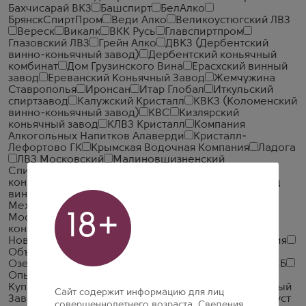
Бахчисарай ВКЗ
Башспирт
БелАлко
БрянскСпиртПром
Веди Алко
Великоустюгский ЛВЗ
Вереск
Викалк
ВКК Русь
Главспиртпром
Глазовский ЛВЗ
Грейн Алко
ДВКЗ (Дербентский
винно-коньячный завод)
Дербентский коньячный
комбинат
Дом Грузинского Вина
Ерасхский винный
завод
Ереванский Коньячный Завод
Жемчужина
Ставрополья
Иронсан
Итар Глобал
Иткульский
спиртзавод
Калужский Кристалл
КВКЗ (Коломенский
винно-коньячный завод)
КВС
Кизлярский
коньячный завод
КЛВЗ Кристалл
Компания
Алкогольных Напитков Алаверди
Кристалл-
Лефортово ГК
Крымская Водочная Компания
Ладога
ЛВЗ Московский
Малиновщизненский
Спиртоводочный Завод Аквадив
Мердзаванский
коньячный завод
Минск Кристалл
Минский завод
виноградных вин
ММВЗ (Московский
Межреспубликанский Винодельческий Завод)
18+
Московский завод Кристалл
Мргашен Винно-
коньячный завод
Национал Алко
Нива
Новокубанское
Объединенная Водочная Компания
Объединенные Пензенские Водочные Заводы
Озерский спиртоводочный завод (ОСВЗ)
ООО ССБ
Опытный завод НИВА
Первомайский
Первый
Купажный Завод
Пермалко
Прошянский Коньячный
Сайт содержит информацию для лиц
Завод
Радамир
Родник и К
Русский Алкоголь (Руст
совершеннолетнего возраста. Сведения,