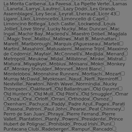
La Morita Caribena
La Pavesa
La Pipette Verte
Lamas
Laneta
Larrys
Lautrec
Lazy Dodo
Les Grands
Assemblages
Ley Seca
Leyrat
Lheraud
Licor 43
Ligare
Liko
Limoncello
Limoncello di Capri
Limoncino Bottega
Loch Castle
Lockwood
Louis
Jolliet
Love Story
Lucky Nucky
Mac Duncan
Mac
Ingal
Machir Bay
Macleod's
Maestro Dobel
Magdala
Magic Tree
Malibu
Mallows
Malt B
Manhattan
Marett
Marlborough
Marquis d'Aguesseau
Martell
Martini
Masahiro
Matusalem
Maxime Trijol
Maxximo
de Codorniz
Mayfair
McConnell's
Medjida
Menard
Metropoli
Meukow
Midai
Millstone
Minke
Mistral
Mixtura
Miyagikyo
Mobius
Moisans
Moko
Monkey
47
Monkey Shoulder
Monnet
Mont Blanc
Montelobos
Moonshine Runners
Mortlach
Mozart
Murray McDavid
Myokosan
Naud
Neft
Nemiroff
Nestville
Newton
Ninth Wave
Normindia
Nucky
Thompson
OakHeart
Old Ballantruan
Old Gyumri
Old Hunter's
Old Mull
Old Pilot's
Old Smuggler
Omar
Onza
Ora
Orloff
Orran
Orthodox
Osmoz
Oxenham
Pachuca
Paddy
Padre Azul
Pages
Parati
Passoa
Patron
Paul John
Pearse
Peat Chimney
Perro de San Juan
Phraya
Pierre Ferrand
Pierre
Vallet
Plantation
Planty
Powers
Presidente
Prince
Hubert de Polignac
Prohibido
Proud Irish
Puni
Puntacana Club
Radeberger
Rampur
Rancado