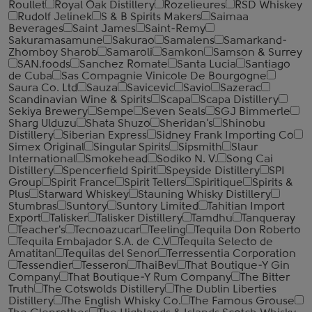
Roullet
Royal Oak Distillery
Rozelieures
RSD Whiskey
Rudolf Jelinek
S & B Spirits Makers
Saimaa
Beverages
Saint James
Saint-Remy
Sakuramasamune
Sakurao
Samalens
Samarkand-
Zhomboy Sharob
Samaroli
Samkon
Samson & Surrey
SAN.foods
Sanchez Romate
Santa Lucia
Santiago
de Cuba
Sas Compagnie Vinicole De Bourgogne
Saura Co. Ltd
Sauza
Savicevic
Savio
Sazerac
Scandinavian Wine & Spirits
Scapa
Scapa Distillery
Sekiya Brewery
Sempe
Seven Seals
SGJ Bimmerle
Sharg Ulduzu
Shata Shuzo
Sheridan's
Shinobu
Distillery
Siberian Express
Sidney Frank Importing Co
Simex Original
Singular Spirits
Sipsmith
Slaur
International
Smokehead
Sodiko N. V.
Song Cai
Distillery
Spencerfield Spirit
Speyside Distillery
SPI
Group
Spirit France
Spirit Tellers
Spiritique
Spirits &
Plus
Starward Whiskey
Stauning Whisky Distillery
Stumbras
Suntory
Suntory Limited
Tahitian Import
Export
Talisker
Talisker Distillery
Tamdhu
Tanqueray
Teacher's
Tecnoazucar
Teeling
Tequila Don Roberto
Tequila Embajador S.A. de C.V
Tequila Selecto de
Amatitan
Tequilas del Senor
Terressentia Corporation
Tessendier
Tesseron
ThaiBev
That Boutique-Y Gin
Company
That Boutique-Y Rum Company
The Bitter
Truth
The Cotswolds Distillery
The Dublin Liberties
Distillery
The English Whisky Co.
The Famous Grouse