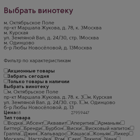
Выбрать винотеку
м. Октябрьское Поле
пр-кт Маршала Жукова, д. 78, к. 3
Москва
м. Курская
ул. Земляной Вал, д. 24/30, стр. 1
Москва
м. Одинцово
б-р Любы Новосёловой, д. 13
Москва
Фильтр по характеристикам
Акционные товары
Забрать сегодня
Только товары в наличии
Выбрать винотеку
м. Октябрьское Поле
пр-кт Маршала Жукова. д. 78. к. 3
м. Курская
ул. Земляной Вал. д. 24/30. стр. 1
м. Одинцово
б-р Любы Новосёловой. д. 13
Цена
Тип товара
Водка
Абсент
Аквавит
Аперитив
Арманьяк
Биттер
Бренди
Бурбон
Виски
Висковый напиток
Граппа
Джин
Кальвадос
Кашаса
Коньяк
Ликер
Мескаль
Настойка
Ром
Саке
Текила
Чача