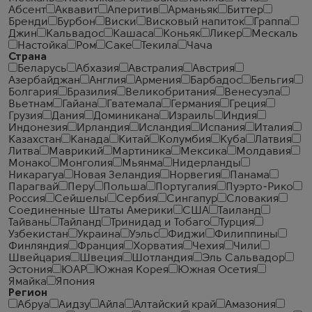
Абсент
Аквавит
Аперитив
Арманьяк
Биттер
Бренди
Бурбон
Виски
Висковый напиток
Граппа
Джин
Кальвадос
Кашаса
Коньяк
Ликер
Мескаль
Настойка
Ром
Саке
Текила
Чача
Страна
Беларусь
Абхазия
Австралия
Австрия
Азербайджан
Англия
Армения
Барбадос
Бельгия
Болгария
Бразилия
Великобритания
Венесуэла
Вьетнам
Гайана
Гватемала
Германия
Греция
Грузия
Дания
Доминикана
Израиль
Индия
Индонезия
Ирландия
Исландия
Испания
Италия
Казахстан
Канада
Китай
Колумбия
Куба
Латвия
Литва
Маврикий
Мартиника
Мексика
Молдавия
Монако
Монголия
Мьянма
Нидерланды
Никарагуа
Новая Зеландия
Норвегия
Панама
Парагвай
Перу
Польша
Португалия
Пуэрто-Рико
Россия
Сейшелы
Сербия
Сингапур
Словакия
Соединенные Штаты Америки
США
Таиланд
Тайвань
Тайланд
Тринидад и Тобаго
Турция
Узбекистан
Украина
Уэльс
Фиджи
Филиппины
Финляндия
Франция
Хорватия
Чехия
Чили
Швейцария
Швеция
Шотландия
Эль Сальвадор
Эстония
ЮАР
Южная Корея
Южная Осетия
Ямайка
Япония
Регион
Абруа
Аидзу
Айла
Алтайский край
Амазония