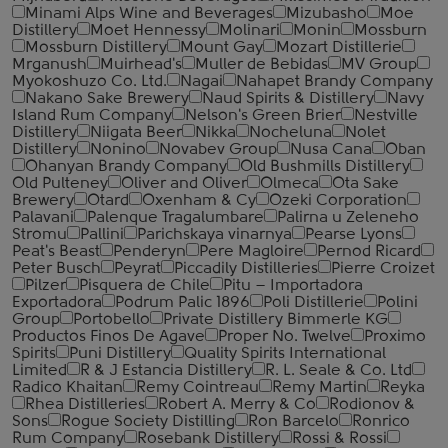
Minami Alps Wine and Beverages
Mizubasho
Moe
Distillery
Moet Hennessy
Molinari
Monin
Mossburn
Mossburn Distillery
Mount Gay
Mozart Distillerie
Mrganush
Muirhead's
Muller de Bebidas
MV Group
Myokoshuzo Co. Ltd.
Nagai
Nahapet Brandy Company
Nakano Sake Brewery
Naud Spirits & Distillery
Navy
Island Rum Company
Nelson's Green Brier
Nestville
Distillery
Niigata Beer
Nikka
Nocheluna
Nolet
Distillery
Nonino
Novabev Group
Nusa Cana
Oban
Ohanyan Brandy Company
Old Bushmills Distillery
Old Pulteney
Oliver and Oliver
Olmeca
Ota Sake
Brewery
Otard
Oxenham & Cy
Ozeki Corporation
Palavani
Palenque Tragalumbare
Palirna u Zeleneho
Stromu
Pallini
Parichskaya vinarnya
Pearse Lyons
Peat's Beast
Penderyn
Pere Magloire
Pernod Ricard
Peter Busch
Peyrat
Piccadily Distilleries
Pierre Croizet
Pilzer
Pisquera de Chile
Pitu – Importadora
Exportadora
Podrum Palic 1896
Poli Distillerie
Polini
Group
Portobello
Private Distillery Bimmerle KG
Productos Finos De Agave
Proper No. Twelve
Proximo
Spirits
Puni Distillery
Quality Spirits International
Limited
R & J Estancia Distillery
R. L. Seale & Co. Ltd
Radico Khaitan
Remy Cointreau
Remy Martin
Reyka
Rhea Distilleries
Robert A. Merry & Co
Rodionov &
Sons
Rogue Society Distilling
Ron Barcelo
Ronrico
Rum Company
Rosebank Distillery
Rossi & Rossi