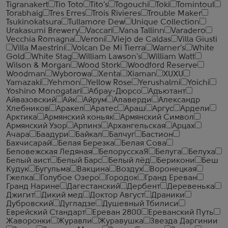
Tigranakert
Tio Toto
Tito's
Togouchi
Toki
Tomintoul
Torabhaig
Tres Erres
Trois Rivieres
Trouble Maker
Tsukinokatsura
Tullamore Dew
Unique Collection
Urakasumi Brewery
Vaccari
Vana Tallinn
Varadero
Vecchia Romagna
Veroni
Viejo de Caldas
Villa Giusti
Villa Maestrini
Volcan De Mi Tierra
Warner's
White
Gold
White Stag
William Lawson's
William Watt
Wilson & Morgan
Wood Stork
Woodford Reserve
Woodman
Wyborowa
Xenta
Xiaman
XUXU
Yamazaki
Yehmon
Yellow Rose
Yerushalmi
Yoichi
Yoshino Monogatari
Абрау-Дюрсо
Адъютант
Айвазовский
Айк
Айрум
Алаверди
Александр
Хлебников
Аракел
Аратес
Араш
Аргус
Ардели
Арктика
Армянский коньяк
Армянский Символ
Армянский Узор
Арпинэ
Архангельская
Арцах
Ачара
Баадури
Байкал
Балчуг
Бастион
Бахчисарай
Белая Березка
Белая Сова
Беловежская Ледяная
БелорусскаЯ
Белуга
Белуха
Белый аист
Белый Барс
Белый лёд
Берикони
Беш
Кудук
Бугульма
Вакцина
Воздух
Воронецкая
Гжелка
Голубое Озеро
Городок
Гранд Ереван
Гранд Нарине
Дагестанский
Дербент
Деревенька
Джигит
Дикий мед
Доктор Август
Драники
Дубровский
Дугладзе
Душевный Тбилиси
Еврейский Стандарт
Ереван 2800
Ереванский Путь
Жаворонки
Журавли
Журавушка
Звезда Даргинии