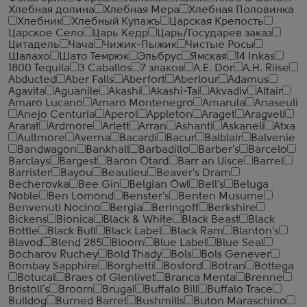
Хлебная долина
Хлебная Мера
Хлебная Половинка
Хлебник
Хлебный Купажъ
Царская Крепость
Царское Село
Царь Кедр
Царь/Государев заказ
Цитадель
Чача
Чижик-Пыжик
Чистые Росы
Шалахо
Шато Темрюк
Эльбрус
Ямская
14 Inkas
1800 Tequila
3 Caballos
7 злаков
A.E. Dor
A.H. Riise
Abducted
Aber Falls
Aberfort
Aberlour
Adamus
Agavita
Aguanile
Akashi
Akashi-Tai
Akvadiv
Altair
Amaro Lucano
Amaro Montenegro
Amarula
Anaseuli
Anejo Centuria
Aperol
Appleton
Araget
Aragveli
Ararat
Ardmore
Arlett
Arran
Ashanti
Askaneli
Atxa
Aultmore
Averna
Bacardi
Bacur
Balblair
Balvenie
Bandwagon
Bankhall
Barbadillo
Barber's
Barcelo
Barclays
Bargest
Baron Otard
Barr an Uisce
Barrel
Barrister
Bayou
Beaulieu
Beaver's Dram
Becherovka
Bee Gin
Belgian Owl
Bell's
Beluga
Noble
Ben Lomond
Benster's
Benten Musume
Benvenuti Nocino
Bergia
Beringoff
Berkshire
Bickens
Bionica
Black & White
Black Beast
Black
Bottle
Black Bull
Black Label
Black Ram
Blanton's
Blavod
Blend 285
Bloom
Blue Label
Blue Seal
Bocharov Ruchey
Bold Thady
Bols
Bols Genever
Bombay Sapphire
Borghetti
Bosford
Botran
Bottega
Botucal
Braes of Glenlivet
Branca Menta
Brenne
Bristoll's
Broom
Brugal
Buffalo Bill
Buffalo Trace
Bulldog
Burned Barrel
Bushmills
Buton Maraschino