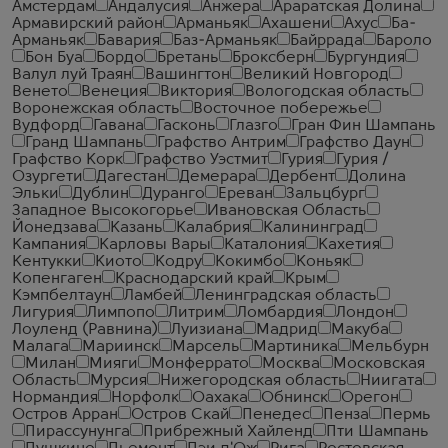
Амстердам
Андалусия
Анжера
Араратская Долина
Армавирский район
Арманьяк
Ахашени
Ахус
Ба-
Арманьяк
Бавария
Баз-Арманьяк
Байррада
Бароло
Бон Буа
Бордо
Бретань
Броксберн
Бургундия
Валул луй Траян
Вашингтон
Великий Новгород
Венето
Венеция
Виктория
Вологодская область
Воронежская область
Восточное побережье
Вудфорд
Гавана
Гасконь
Глазго
Гран Фин Шампань
Гранд Шампань
Графство Антрим
Графство Даун
Графство Корк
Графство Уэстмит
Гурия
Гурия /
Озургети
Дагестан
Демерара
Дербент
Долина
Эльки
Дублин
Дуранго
Ереван
Зальцбург
Западное Высокогорье
Ивановская Область
Йонедзава
Казань
Калабрия
Калининград
Кампания
Карловы Вары
Каталония
Кахетия
Кентукки
Киото
Кодру
Кокимбо
Коньяк
Копенгаген
Краснодарский край
Крым
Кэмпбелтаун
Ламбей
Ленинградская область
Лигурия
Лимпопо
Литрим
Ломбардия
Лондон
Лоуленд (Равнина)
Луизиана
Мадрид
Макуба
Малага
Мариинск
Марсель
Мартиника
Мельбурн
Милан
Мияги
Монферрато
Москва
Московская
Область
Мурсия
Нижегородская область
Ниигата
Нормандия
Норфолк
Оахака
Обнинск
Орегон
Остров Арран
Остров Скай
Пенедес
Пенза
Пермь
Пирассунунга
Прибрежный Хайленд
Пти Шампань