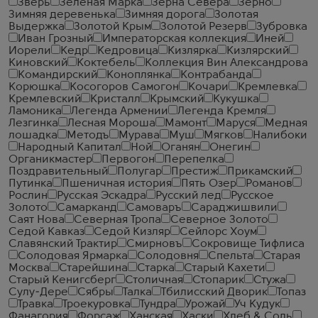
Зверь
Зеленая Марка
Зерна Севера
Зерно
Зимняя деревенька
Зимняя дорога
Золотая
Выдержка
Золотой Крым
Золотой Резерв
Зубровка
Иван Грозный
Императорская коллекция
Иней
Иорели
Кедр
Кедровица
Кизлярка
Кизлярский
Киновский
Коктебель
Коллекция Вин Александрова
Командирский
Коноплянка
Контрабанда
Корюшка
Косогоров Самогон
Кочари
Кремлевка
Кремлевский
Кристалл
Крымский
Кукушка
Ламоника
Легенда Армении
Легенда Кремля
Лезгинка
Лесная Мороша
Мамонт
Маруся
Медная
лошадка
Методъ
Мурава
Муш
Мягков
Налибоки
Народный Капитал
Ной
Оганян
Онегин
Органикмастер
Первогон
Перепелка
Поздравительный
Полугар
Престиж
Прикамский
Путинка
Пшеничная история
Пять Озер
Романов
Рослин
Русская Эскадра
Русский лед
Русское
Золото
Самарканд
Самоваръ
Сараджишвили
Саят Нова
Северная Тропа
Северное Золото
Седой Кавказ
Седой Кизляр
Сейлорс Хоум
Славянский Трактир
Смирновъ
Сокровище Тифлиса
Солодовая Ярмарка
Солодовня
Спельта
Старая
Москва
Старейшина
Старка
Старый Кахети
Старый Кенигсберг
Столичная
Стопарик
Стужа
Сулу-Дере
Сябры
Талка
Тбилисский Дворик
Топаз
Травка
Троекуровка
Тундра
Урожай
Уч Кудук
Фанагория
Форсаж
Ханская
Хаски
Хлеб & Соль