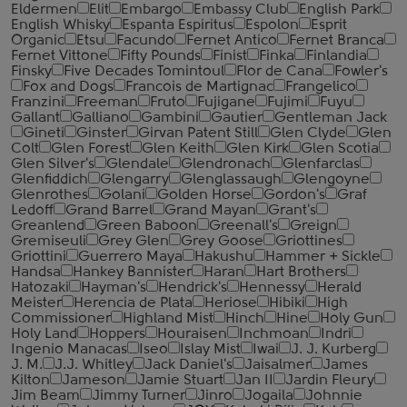
Eldermen
Elit
Embargo
Embassy Club
English Park
English Whisky
Espanta Espiritus
Espolon
Esprit
Organic
Etsu
Facundo
Fernet Antico
Fernet Branca
Fernet Vittone
Fifty Pounds
Finist
Finka
Finlandia
Finsky
Five Decades Tomintoul
Flor de Cana
Fowler's
Fox and Dogs
Francois de Martignac
Frangelico
Franzini
Freeman
Fruto
Fujigane
Fujimi
Fuyu
Gallant
Galliano
Gambini
Gautier
Gentleman Jack
Gineti
Ginster
Girvan Patent Still
Glen Clyde
Glen
Colt
Glen Forest
Glen Keith
Glen Kirk
Glen Scotia
Glen Silver's
Glendale
Glendronach
Glenfarclas
Glenfiddich
Glengarry
Glenglassaugh
Glengoyne
Glenrothes
Golani
Golden Horse
Gordon's
Graf
Ledoff
Grand Barrel
Grand Mayan
Grant's
Greanlend
Green Baboon
Greenall's
Greign
Gremiseuli
Grey Glen
Grey Goose
Griottines
Griottini
Guerrero Maya
Hakushu
Hammer + Sickle
Handsa
Hankey Bannister
Haran
Hart Brothers
Hatozaki
Hayman's
Hendrick's
Hennessy
Herald
Meister
Herencia de Plata
Heriose
Hibiki
High
Commissioner
Highland Mist
Hinch
Hine
Holy Gun
Holy Land
Hoppers
Houraisen
Inchmoan
Indri
Ingenio Manacas
Iseo
Islay Mist
Iwai
J. J. Kurberg
J. M.
J.J. Whitley
Jack Daniel's
Jaisalmer
James
Kilton
Jameson
Jamie Stuart
Jan II
Jardin Fleury
Jim Beam
Jimmy Turner
Jinro
Jogaila
Johnnie