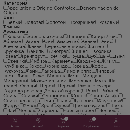
Категория
Appellation d'Origine Controlee
Denominacion de
Origen
Цвет
Белый
Золотая
Золотой
Прозрачная
Розовый
Темный
Ароматика
Клюква
Зерновая смесь
Пшеница
Спирт Люкс
Абрикос
Агава
Айва
Амаретто
Ананас
Анис
Апельсин
Банан
Березовые почки
Биттер
Брусника
Ваниль
Виноград
Вишня
Гвоздика
Гранат
Грейпфрут
Гречиха
Груша
Дуб
Дым
Дыня
Ежевика
Имбирь
Карамель
Кардамон
Кизил
Клубника
Кокос
Кориандр
Корица
Кофе
Кукуруза
Лайм
Лакрица
Лимончелло
Липовый
цвет
Личи
Люкс
Малина
Мед
Миндаль
Минералы
Можжевельник
Морошка
Мята
На
траве
Овощи
Перец
Персик
Ржаные сухари
Родиола розовая (Золотой корень)
Рожь
Рябина
Слива
Сливки
Смородина
Солод
Спирт Альфа
Спирт Белальфа
Тмин
Травы
Тутовник
Фруктовый
Фундук
Хмель
Хрен
Хурма
Цветки бузины
Цветы
Чай
Чеcнок
Черемша
Черный перец
Чеснок
Шоколад
Юзу
Яблоко
Ячмень
Абрикос
Агава
0
0
Айва
Амаретто
Ананас
Анис
Апельсин
Банан
Березовые почки
Биттер
Брусника
Ваниль
Акции
Адреса
Корзина
Избранное
Вход