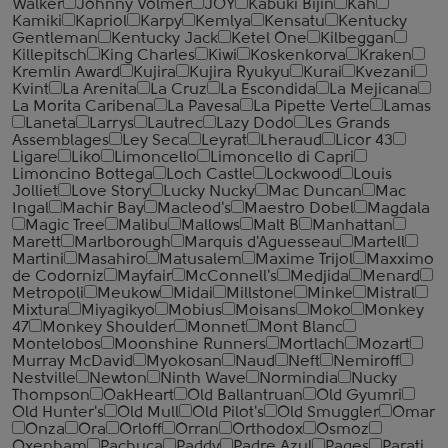
Walker
Johnny Volmer
JOY
Kabuki Bijin
Kah
Kamiki
Kapriol
Karpy
Kemlya
Kensatu
Kentucky
Gentleman
Kentucky Jack
Ketel One
Kilbeggan
Killepitsch
King Charles
Kiwi
Koskenkorva
Kraken
Kremlin Award
Kujira
Kujira Ryukyu
Kurai
Kvezani
Kvint
La Arenita
La Cruz
La Escondida
La Mejicana
La Morita Caribena
La Pavesa
La Pipette Verte
Lamas
Laneta
Larrys
Lautrec
Lazy Dodo
Les Grands
Assemblages
Ley Seca
Leyrat
Lheraud
Licor 43
Ligare
Liko
Limoncello
Limoncello di Capri
Limoncino Bottega
Loch Castle
Lockwood
Louis
Jolliet
Love Story
Lucky Nucky
Mac Duncan
Mac
Ingal
Machir Bay
Macleod's
Maestro Dobel
Magdala
Magic Tree
Malibu
Mallows
Malt B
Manhattan
Marett
Marlborough
Marquis d'Aguesseau
Martell
Martini
Masahiro
Matusalem
Maxime Trijol
Maxximo
de Codorniz
Mayfair
McConnell's
Medjida
Menard
Metropoli
Meukow
Midai
Millstone
Minke
Mistral
Mixtura
Miyagikyo
Mobius
Moisans
Moko
Monkey
47
Monkey Shoulder
Monnet
Mont Blanc
Montelobos
Moonshine Runners
Mortlach
Mozart
Murray McDavid
Myokosan
Naud
Neft
Nemiroff
Nestville
Newton
Ninth Wave
Normindia
Nucky
Thompson
OakHeart
Old Ballantruan
Old Gyumri
Old Hunter's
Old Mull
Old Pilot's
Old Smuggler
Omar
Onza
Ora
Orloff
Orran
Orthodox
Osmoz
Oxenham
Pachuca
Paddy
Padre Azul
Pages
Parati