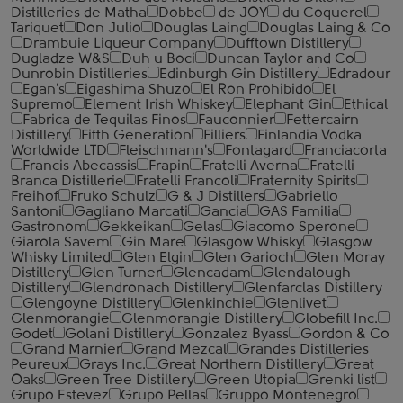
Distilleries de Matha
Dobbe
de JOY
du Coquerel
Tariquet
Don Julio
Douglas Laing
Douglas Laing & Co
Drambuie Liqueur Company
Dufftown Distillery
Dugladze W&S
Duh u Boci
Duncan Taylor and Co
Dunrobin Distilleries
Edinburgh Gin Distillery
Edradour
Egan's
Eigashima Shuzo
El Ron Prohibido
El
Supremo
Element Irish Whiskey
Elephant Gin
Ethical
Fabrica de Tequilas Finos
Fauconnier
Fettercairn
Distillery
Fifth Generation
Filliers
Finlandia Vodka
Worldwide LTD
Fleischmann's
Fontagard
Franciacorta
Francis Abecassis
Frapin
Fratelli Averna
Fratelli
Branca Distillerie
Fratelli ‎Francoli
Fraternity Spirits
Freihof
Fruko Schulz
G & J Distillers
Gabriello
Santoni
Gagliano Marcati
Gancia
GAS Familia
Gastronom
Gekkeikan
Gelas
Giacomo Sperone
Giarola Savem
Gin Mare
Glasgow Whisky
Glasgow
Whisky Limited
Glen Elgin
Glen Garioch
Glen Moray
Distillery
Glen Turner
Glencadam
Glendalough
Distillery
Glendronach Distillery
Glenfarclas Distillery
Glengoyne Distillery
Glenkinchie
Glenlivet
Glenmorangie
Glenmorangie Distillery
Globefill Inc.
Godet
Golani Distillery
Gonzalez Byass
Gordon & Co
Grand Marnier
Grand Mezcal
Grandes Distilleries
Peureux
Grays Inc.
Great Northern Distillery
Great
Oaks
Green Tree Distillery
Green Utopia
Grenki list
Grupo Estevez
Grupo Pellas
Gruppo Montenegro