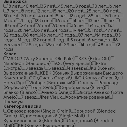
Выдержка
18 лет
40 лет
35 лет
45 лет
3 года
10 лет
6 лет
7 лет
8 лет
12 лет
15 лет
20 лет
25 лет
30 лет
50 лет
70 лет
4 года
5 лет
2 года
85 лет
60 лет
17 лет
21 год
23 года
16 лет
14 лет
13 лет
11 лет
80 лет
27 лет
9 лет
90 лет
36 лет
54 года
53
года
28 лет
26 лет
24 года
19 лет
51 год
47 лет
32 года
38 лет
46 лет
43 года
37 лет
44 года
33
года
31 год
22 года
1 год
1.5 года
6 месяцев
16
месяцев
2.5 года
29 лет
39 лет
41 год
48 лет
72
года
Класс
V.S.O.P. (Very Superior Old Pale)
X.O. (Extra Old)
Napoleon (Наполеон)
V.S. (Very Special)
Extra
(Экстра)
3 звезды
5 звезд
4 звезды
КВ (Коньяк
Выдержанный)
КВВК (Коньяк Выдержанный Высшего
Качества)
ОС (Очень Старый)
КС (Коньяк Старый)
Hors d'Age
Vintage (Винтажный)
Солера
Репосадо
(Reposado)
Голд (Gold)
Серебрянная (Silver)
Бланко (Blanco)
Аньехо (Anejo)
Экстра Аньехо (Extra
Anejo)
7 звезд
Tres Vieux
Ароматизированная
Премиум
Категория виски
Однозерновой (Single Grain)
Зерновой (Blended
Grain)
Односолодовый (Single Malt)
Купажированный (Blended)
Солодовый (Blended
Malt)
КВ (Коньяк Выдержанный)