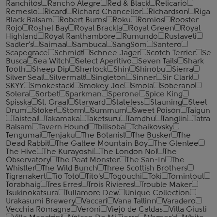
Ranchitos
Rancho Alegre
Red & Black
Relicario
Remeslo
Ricard
Richard Chancellor
Richardson
Riga
Black Balsam
Robert Burns
Roku
Romios
Rooster
Rojo
Roshel Bay
Royal Brackla
Royal Green
Royal
Highland
Royal Ranthambore
Rumundo
Rustaveli
Sadler's
Saimaa
Sambuca
SangSom
Santero
Scapegrace
Schmidt
Schnee Jager
Scotch Terrier
Se
Busca
Sea Witch
Select Aperitivo
Seven Tails
Shark
Tooth
Sheep Dip
Sherlock
Shin
Shinobu
Sierra
Silver Seal
Silvermalt
Singleton
Sinner
Sir Clark
SKYY
Smokestack
Smokey Joe
Smola
Soberano
Solera
Sorbet
Sparkman
Sperone
Spice King
Spisska
St. Graal
Starward
Stateless
Stauning
Steel
Drum
Stoker
Storm
Summum
Sweet Poison
Taigun
Taisteal
Takamaka
Taketsuru
Tamdhu
Tanglin
Tatra
Balsam
Tavern Hound
Tbilisoba
Tchaikovsky
Tengumai
Tenjaku
The Botanist
The Busker
The
Dead Rabbit
The Galtee Mountain Boy
The Glenlee
The Hive
The Kurayoshi
The London №1
The
Observatory
The Peat Monster
The San-In
The
Whistler
The Wild Bunch
Three Scottish Brothers
Tigranakert
Tio Toto
Tito's
Togouchi
Toki
Tomintoul
Torabhaig
Tres Erres
Trois Rivieres
Trouble Maker
Tsukinokatsura
Tullamore Dew
Unique Collection
Urakasumi Brewery
Vaccari
Vana Tallinn
Varadero
Vecchia Romagna
Veroni
Viejo de Caldas
Villa Giusti