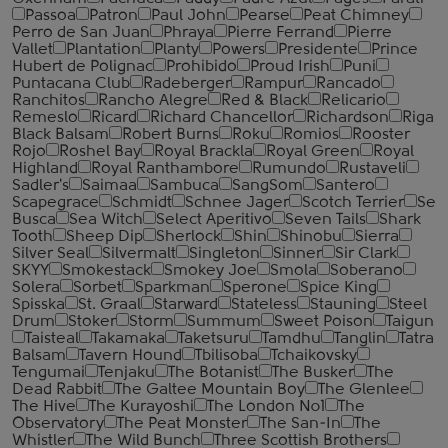
Passoa
Patron
Paul John
Pearse
Peat Chimney
Perro de San Juan
Phraya
Pierre Ferrand
Pierre
Vallet
Plantation
Planty
Powers
Presidente
Prince
Hubert de Polignac
Prohibido
Proud Irish
Puni
Puntacana Club
Radeberger
Rampur
Rancado
Ranchitos
Rancho Alegre
Red & Black
Relicario
Remeslo
Ricard
Richard Chancellor
Richardson
Riga
Black Balsam
Robert Burns
Roku
Romios
Rooster
Rojo
Roshel Bay
Royal Brackla
Royal Green
Royal
Highland
Royal Ranthambore
Rumundo
Rustaveli
Sadler's
Saimaa
Sambuca
SangSom
Santero
Scapegrace
Schmidt
Schnee Jager
Scotch Terrier
Se
Busca
Sea Witch
Select Aperitivo
Seven Tails
Shark
Tooth
Sheep Dip
Sherlock
Shin
Shinobu
Sierra
Silver Seal
Silvermalt
Singleton
Sinner
Sir Clark
SKYY
Smokestack
Smokey Joe
Smola
Soberano
Solera
Sorbet
Sparkman
Sperone
Spice King
Spisska
St. Graal
Starward
Stateless
Stauning
Steel
Drum
Stoker
Storm
Summum
Sweet Poison
Taigun
Taisteal
Takamaka
Taketsuru
Tamdhu
Tanglin
Tatra
Balsam
Tavern Hound
Tbilisoba
Tchaikovsky
Tengumai
Tenjaku
The Botanist
The Busker
The
Dead Rabbit
The Galtee Mountain Boy
The Glenlee
The Hive
The Kurayoshi
The London №1
The
Observatory
The Peat Monster
The San-In
The
Whistler
The Wild Bunch
Three Scottish Brothers