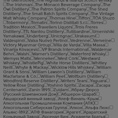
The Glenrothes
The Highlands & Islands Scotch Whisky
The Irishman
The Monaco Beverage Company
The
Owl Distillery
The Patron Spirits Company
The Shed
Distillery
The Small Batch Spirits Company
The Vintage
Malt Whisky Company
Thomas Hine
Tiffon
TOA Shuzo
Tobermory
Tomatin
Torino Distillati S.r.l.
Torres
Tradition Mexico
Travellers Liquors
Trois Freres
Distillery
TTL Nantou Distillery
Tullibardine
Umenishiki
Yamakawa
Underberg
Unicognac
Urakasumi
Valdespino
Valsa Nuovo Perlino
Vedrenne
Verveine
Victory Myanmar Group
Villa de Varda
Villa Massa
Vinarija Kovacevic
VP Brands International
Waldemar
Behn
Walsh
Warner's Distillery
Waterford Whisky
Wemyss Malts
Wenneker
West Cork
Westward
Whiskey
WhistlePig
White Horse Distillers
Whitley
Neill
Whyte & Mackay
Wicklow Hills Whiskey
William
Grant & Sons
William Lawson's Distillery
William
Macfarlane & Co.
William Peel
Wolfburn Distillery
Woodford Reserve Distillery
Writers' Tears
Yaguara
Yellow Rose Distilling
Yoshino Spirits
Zacapa
Zacapa
Centenario
Zanin 1895
Zuidam
Абрау-Дюрсо
(Русский Шампанский Дом)
Абшерон-Шараб
Авшарский винный завод
Алеф-Виналь-Крым
Алкогольная Промышленная Компания (АПК)
Алкогольная Сибирская Группа
Алкон
Альфа Люкс
Альянс-1892
АПФ Фанагория
Арагет
Араратский
Коньячный Завод
Арсенал Вин
Асканели Братья