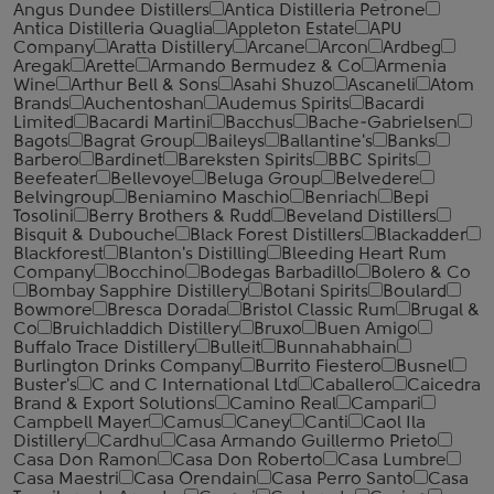
Angus Dundee Distillers
Antica Distilleria Petrone
Antica Distilleria Quaglia
Appleton Estate
APU
Company
Aratta Distillery
Arcane
Arcon
Ardbeg
Aregak
Arette
Armando Bermudez & Co
Armenia
Wine
Arthur Bell & Sons
Asahi Shuzo
Ascaneli
Atom
Brands
Auchentoshan
Audemus Spirits
Bacardi
Limited
Bacardi Martini
Bacchus
Bache-Gabrielsen
Bagots
Bagrat Group
Baileys
Ballantine's
Banks
Barbero
Bardinet
Bareksten Spirits
BBC Spirits
Beefeater
Bellevoye
Beluga Group
Belvedere
Belvingroup
Beniamino Maschio
Benriach
Bepi
Tosolini
Berry Brothers & Rudd
Beveland Distillers
Bisquit & Dubouche
Black Forest Distillers
Blackadder
Blackforest
Blanton's Distilling
Bleeding Heart Rum
Company
Bocchino
Bodegas Barbadillo
Bolero & Co
Bombay Sapphire Distillery
Botani Spirits
Boulard
Bowmore
Bresca Dorada
Bristol Classic Rum
Brugal &
Co
Bruichladdich Distillery
Bruxo
Buen Amigo
Buffalo Trace Distillery
Bulleit
Bunnahabhain
Burlington Drinks Company
Burrito Fiestero
Busnel
Buster's
C and C International Ltd
Caballero
Caicedra
Brand & Export Solutions
Camino Real
Campari
Campbell Mayer
Camus
Caney
Canti
Caol Ila
Distillery
Cardhu
Casa Armando Guillermo Prieto
Casa Don Ramon
Casa Don Roberto
Casa Lumbre
Casa Maestri
Casa Orendain
Casa Perro Santo
Casa