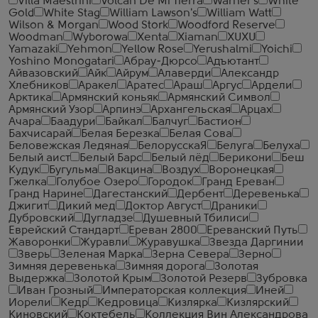
Villa Maestrini
Volcan De Mi Tierra
Warner's
White
Gold
White Stag
William Lawson's
William Watt
Wilson & Morgan
Wood Stork
Woodford Reserve
Woodman
Wyborowa
Xenta
Xiaman
XUXU
Yamazaki
Yehmon
Yellow Rose
Yerushalmi
Yoichi
Yoshino Monogatari
Абрау-Дюрсо
Адъютант
Айвазовский
Айк
Айрум
Алаверди
Александр
Хлебников
Аракел
Аратес
Араш
Аргус
Ардели
Арктика
Армянский коньяк
Армянский Символ
Армянский Узор
Арпинэ
Архангельская
Арцах
Ачара
Баадури
Байкал
Балчуг
Бастион
Бахчисарай
Белая Березка
Белая Сова
Беловежская Ледяная
БелорусскаЯ
Белуга
Белуха
Белый аист
Белый Барс
Белый лёд
Берикони
Беш
Кудук
Бугульма
Вакцина
Воздух
Воронецкая
Гжелка
Голубое Озеро
Городок
Гранд Ереван
Гранд Нарине
Дагестанский
Дербент
Деревенька
Джигит
Дикий мед
Доктор Август
Драники
Дубровский
Дугладзе
Душевный Тбилиси
Еврейский Стандарт
Ереван 2800
Ереванский Путь
Жаворонки
Журавли
Журавушка
Звезда Даргинии
Зверь
Зеленая Марка
Зерна Севера
Зерно
Зимняя деревенька
Зимняя дорога
Золотая
Выдержка
Золотой Крым
Золотой Резерв
Зубровка
Иван Грозный
Императорская коллекция
Иней
Иорели
Кедр
Кедровица
Кизлярка
Кизлярский
Киновский
Коктебель
Коллекция Вин Александрова