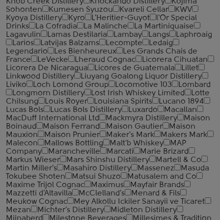
Knob Creek Distillery
Knockando Distillery
Kojima
Sohonten
Kumesen Syuzou
Kvareli Cellar
KWV
Kyoya Distillery
Kyro
L'Heritier-Guyot
l'Or Special
Drinks
La Cofradia
La Malinche
La Martiniquaise
Lagavulin
Lamas Destilaria
Lambay
Langs
Laphroaig
Larios
Latvijas Balzams
Lecompte
Ledaig
Legendario
Les Bienheureux
Les Grands Chais de
France
LeVecke
Lheraud Cognac
Licorera Cihuatan
Licorera De Nicaragua
Licores de Guatemala
Lillet
Linkwood Distillery
Liuyang Goalong Liquor Distillery
Liviko
Loch Lomond Group
Locomotive 103
Lombard
Longmorn Distillery
Lost Irish Whiskey Limited
Lotte
Chilsung
Louis Royer
Louisiana Spirits
Lucano 1894
Lucas Bols
Lucas Bols Distillery
Luxardo
Macallan
MacDuff International Ltd
Mackmyra Distillery
Maison
Boinaud
Maison Ferrand
Maison Gautier
Maison
Mauxion
Maison Prunier
Maker's Mark
Makers Mark
Malecon
Mallows Bottling
Malt'b Whiskey
MAP
Company
Marancheville
Marcati
Marie Brizard
Markus Wieser
Mars Shinshu Distillery
Martell & Co
Martin Miller's
Masahiro Distillery
Massenez
Masuda
Tokubee Shoten
Matsui Shuzo
Matusalem and Co
Maxime Trijol Cognac
Maximus
Mayfair Brands
Mazzetti d'Altavilla
McClelland's
Menard & Fils
Meukow Cognac
Mey Alkollu Ickiler Sanayii ve Ticaret
Mezan
Michter's Distillery
Midleton Distillery
Mijnaberd
Milestone Beverages
Millesimes & Tradition