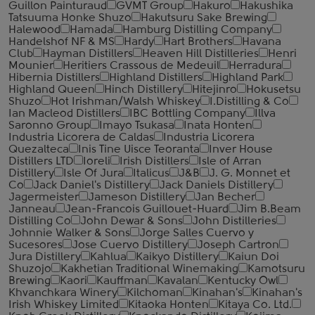
Guillon Painturaud
GVMT Group
Hakuro
Hakushika
Tatsuuma Honke Shuzo
Hakutsuru Sake Brewing
Halewood
Hamada
Hamburg Distilling Company
Handelshof NF & MS
Hardy
Hart Brothers
Havana
Club
Hayman Distillers
Heaven Hill Distilleries
Henri
Mounier
Heritiers Crassous de Medeuil
Herradura
Hibernia Distillers
Highland Distillers
Highland Park
Highland Queen
Hinch Distillery
Hitejinro
Hokusetsu
Shuzo
Hot Irishman/Walsh Whiskey
I.Distilling & Co
Ian Macleod Distillers
IBC Bottling Company
Illva
Saronno Group
Imayo Tsukasa
Inata Honten
Industria Licorera de Caldas
Industria Licorera
Quezalteca
Inis Tine Uisce Teoranta
Inver House
Distillers LTD
Ioreli
Irish Distillers
Isle of Arran
Distillery
Isle Of Jura
Italicus
J&B
J. G. Monnet et
Co
Jack Daniel's Distillery
Jack Daniels Distillery
Jagermeister
Jameson Distillery
Jan Becher
Janneau
Jean-Francois Guillouet-Huard
Jim B.Beam
Distilling Co
John Dewar & Sons
John Distilleries
Johnnie Walker & Sons
Jorge Salles Cuervo y
Sucesores
Jose Cuervo Distillery
Joseph Cartron
Jura Distillery
Kahlua
Kaikyo Distillery
Kaiun Doi
Shuzojo
Kakhetian Traditional Winemaking
Kamotsuru
Brewing
Kaori
Kauffman
Kavalan
Kentucky Owl
Khvanchkara Winery
Kilchoman
Kinahan's
Kinahan's
Irish Whiskey Limited
Kitaoka Honten
Kitaya Co. Ltd.