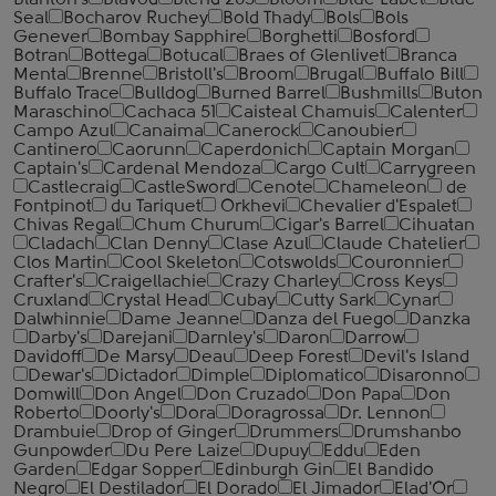
Blanton's
Blavod
Blend 285
Bloom
Blue Label
Blue
Seal
Bocharov Ruchey
Bold Thady
Bols
Bols
Genever
Bombay Sapphire
Borghetti
Bosford
Botran
Bottega
Botucal
Braes of Glenlivet
Branca
Menta
Brenne
Bristoll's
Broom
Brugal
Buffalo Bill
Buffalo Trace
Bulldog
Burned Barrel
Bushmills
Buton
Maraschino
Cachaca 51
Caisteal Chamuis
Calenter
Campo Azul
Canaima
Canerock
Canoubier
Cantinero
Caorunn
Caperdonich
Captain Morgan
Captain's
Cardenal Mendoza
Cargo Cult
Carrygreen
Castlecraig
CastleSword
Cenote
Chameleon
de
Fontpinot
du Tariquet
Orkhevi
Chevalier d'Espalet
Chivas Regal
Chum Churum
Cigar's Barrel
Cihuatan
Cladach
Clan Denny
Clase Azul
Claude Chatelier
Clos Martin
Cool Skeleton
Cotswolds
Couronnier
Crafter's
Craigellachie
Crazy Charley
Cross Keys
Cruxland
Crystal Head
Cubay
Cutty Sark
Cynar
Dalwhinnie
Dame Jeanne
Danza del Fuego
Danzka
Darby's
Darejani
Darnley's
Daron
Darrow
Davidoff
De Marsy
Deau
Deep Forest
Devil's Island
Dewar's
Dictador
Dimple
Diplomatico
Disaronno
Domwill
Don Angel
Don Cruzado
Don Papa
Don
Roberto
Doorly's
Dora
Doragrossa
Dr. Lennon
Drambuie
Drop of Ginger
Drummers
Drumshanbo
Gunpowder
Du Pere Laize
Dupuy
Eddu
Eden
Garden
Edgar Sopper
Edinburgh Gin
El Bandido
Negro
El Destilador
El Dorado
El Jimador
Elad'Or