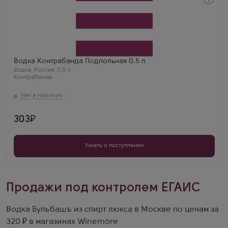
Водка
Kontrabanda Podpolnaya
Производитель
Чебоксарский ЛВЗ
Бренд
Контрабанда
Водка Контрабанда Подпольная 0.5 л
Водка
,
Россия
,
0,5 л
Контрабанда
303
Узнать о поступлении
Продажи под контролем ЕГАИС
Водка Бульбашъ из спирт люкса в Москве по ценам за
320 ₽ в магазинах Winemore