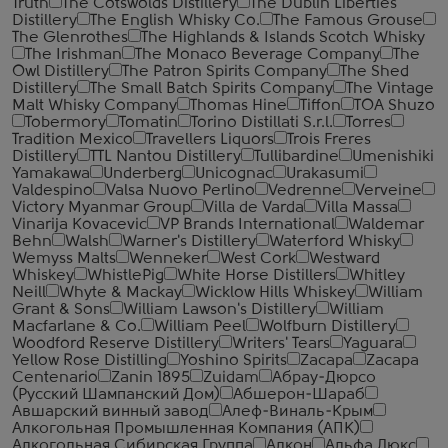
Truth
The Cotswolds Distillery
The Dublin Liberties
Distillery
The English Whisky Co.
The Famous Grouse
The Glenrothes
The Highlands & Islands Scotch Whisky
The Irishman
The Monaco Beverage Company
The
Owl Distillery
The Patron Spirits Company
The Shed
Distillery
The Small Batch Spirits Company
The Vintage
Malt Whisky Company
Thomas Hine
Tiffon
TOA Shuzo
Tobermory
Tomatin
Torino Distillati S.r.l.
Torres
Tradition Mexico
Travellers Liquors
Trois Freres
Distillery
TTL Nantou Distillery
Tullibardine
Umenishiki
Yamakawa
Underberg
Unicognac
Urakasumi
Valdespino
Valsa Nuovo Perlino
Vedrenne
Verveine
Victory Myanmar Group
Villa de Varda
Villa Massa
Vinarija Kovacevic
VP Brands International
Waldemar
Behn
Walsh
Warner's Distillery
Waterford Whisky
Wemyss Malts
Wenneker
West Cork
Westward
Whiskey
WhistlePig
White Horse Distillers
Whitley
Neill
Whyte & Mackay
Wicklow Hills Whiskey
William
Grant & Sons
William Lawson's Distillery
William
Macfarlane & Co.
William Peel
Wolfburn Distillery
Woodford Reserve Distillery
Writers' Tears
Yaguara
Yellow Rose Distilling
Yoshino Spirits
Zacapa
Zacapa
Centenario
Zanin 1895
Zuidam
Абрау-Дюрсо
(Русский Шампанский Дом)
Абшерон-Шараб
Авшарский винный завод
Алеф-Виналь-Крым
Алкогольная Промышленная Компания (АПК)
Алкогольная Сибирская Группа
Алкон
Альфа Люкс