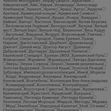
Yoshino Monogatari
Абрау-Дюрсо
Адъютант
Айвазовский
Айк
Айрум
Алаверди
Александр
Хлебников
Аракел
Аратес
Араш
Аргус
Ардели
Арктика
Армянский коньяк
Армянский Символ
Армянский Узор
Арпинэ
Арцах
Ачара
Баадури
Байкал
Балчуг
Бастион
Бахчисарай
Белая Березка
Беловежская Ледяная
БелорусскаЯ
Белуха
Белый
аист
Белый Барс
Белый лёд
Берикони
Беш Кудук
Бугульма
Вакцина
Воздух
Воронецкая
Гжелка
Голубое Озеро
Городок
Гранд Ереван
Гранд
Нарине
Дагестанский
Дербент
Деревенька
Джигит
Дикий мед
Доктор Август
Драники
Дубровский
Дугладзе
Душевный Тбилиси
Еврейский Стандарт
Ереван 2800
Ереванский Путь
Жаворонки
Журавли
Журавушка
Звезда Даргинии
Зверь
Зерна Севера
Зерно
Зимняя деревенька
Золотая Выдержка
Золотой Крым
Золотой Резерв
Зубровка
Императорская коллекция
Иней
Иорели
Кедр
Кедровица
Кизлярка
Кизлярский
Киновский
Коктебель
Коллекция Вин Александрова
Командирский
Коноплянка
Контрабанда
Корюшка
Косогоров Самогон
Кочари
Кремлевка
Кремлевский
Кристалл
Крымский
Кукушка
Ламоника
Легенда Армении
Легенда Кремля
Лезгинка
Лесная Мороша
Маруся
Методъ
Мурава
Муш
Налибоки
Народный Капитал
Ной
Оганян
Органикмастер
Первогон
Перепелка