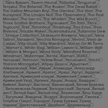
Tatra Balsam
Tavern Hound
Tbilisoba
Tengumai
Tenjaku
The Botanist
The Busker
The Dead Rabbit
The Galtee Mountain Boy
The Glenlee
The Hive
The
Kurayoshi
The London №1
The Observatory
The Peat
Monster
The San-In
The Whistler
The Wild Bunch
Three Scottish Brothers
Tigranakert
Tio Toto
Tito's
Togouchi
Toki
Tomintoul
Torabhaig
Tres Erres
Trois
Rivieres
Trouble Maker
Tsukinokatsura
Tullamore Dew
Unique Collection
Urakasumi Brewery
Vaccari
Vana
Tallinn
Varadero
Vecchia Romagna
Veroni
Viejo de
Caldas
Villa Giusti
Villa Maestrini
Volcan De Mi Tierra
Warner's
White Stag
William Lawson's
William Watt
Wilson & Morgan
Wood Stork
Woodford Reserve
Woodman
Wyborowa
Xenta
Xiaman
XUXU
Yamazaki
Yehmon
Yellow Rose
Yerushalmi
Yoichi
Yoshino Monogatari
Абрау-Дюрсо
Адъютант
Айвазовский
Айк
Айрум
Алаверди
Александр
Хлебников
Аракел
Аратес
Араш
Аргус
Ардели
Арктика
Армянский коньяк
Армянский Символ
Армянский Узор
Арпинэ
Арцах
Ачара
Баадури
Байкал
Балчуг
Бастион
Бахчисарай
Белая Березка
Беловежская Ледяная
БелорусскаЯ
Белуха
Белый
аист
Белый Барс
Белый лёд
Берикони
Беш Кудук
Бугульма
Вакцина
Воздух
Воронецкая
Гжелка
Голубое Озеро
Городок
Гранд Ереван
Гранд
Нарине
Дагестанский
Дербент
Деревенька