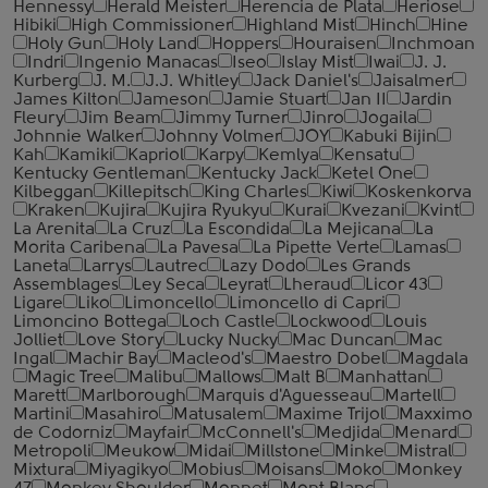
Hennessy
Herald Meister
Herencia de Plata
Heriose
Hibiki
High Commissioner
Highland Mist
Hinch
Hine
Holy Gun
Holy Land
Hoppers
Houraisen
Inchmoan
Indri
Ingenio Manacas
Iseo
Islay Mist
Iwai
J. J.
Kurberg
J. M.
J.J. Whitley
Jack Daniel's
Jaisalmer
James Kilton
Jameson
Jamie Stuart
Jan II
Jardin
Fleury
Jim Beam
Jimmy Turner
Jinro
Jogaila
Johnnie Walker
Johnny Volmer
JOY
Kabuki Bijin
Kah
Kamiki
Kapriol
Karpy
Kemlya
Kensatu
Kentucky Gentleman
Kentucky Jack
Ketel One
Kilbeggan
Killepitsch
King Charles
Kiwi
Koskenkorva
Kraken
Kujira
Kujira Ryukyu
Kurai
Kvezani
Kvint
La Arenita
La Cruz
La Escondida
La Mejicana
La
Morita Caribena
La Pavesa
La Pipette Verte
Lamas
Laneta
Larrys
Lautrec
Lazy Dodo
Les Grands
Assemblages
Ley Seca
Leyrat
Lheraud
Licor 43
Ligare
Liko
Limoncello
Limoncello di Capri
Limoncino Bottega
Loch Castle
Lockwood
Louis
Jolliet
Love Story
Lucky Nucky
Mac Duncan
Mac
Ingal
Machir Bay
Macleod's
Maestro Dobel
Magdala
Magic Tree
Malibu
Mallows
Malt B
Manhattan
Marett
Marlborough
Marquis d'Aguesseau
Martell
Martini
Masahiro
Matusalem
Maxime Trijol
Maxximo
de Codorniz
Mayfair
McConnell's
Medjida
Menard
Metropoli
Meukow
Midai
Millstone
Minke
Mistral
Mixtura
Miyagikyo
Mobius
Moisans
Moko
Monkey