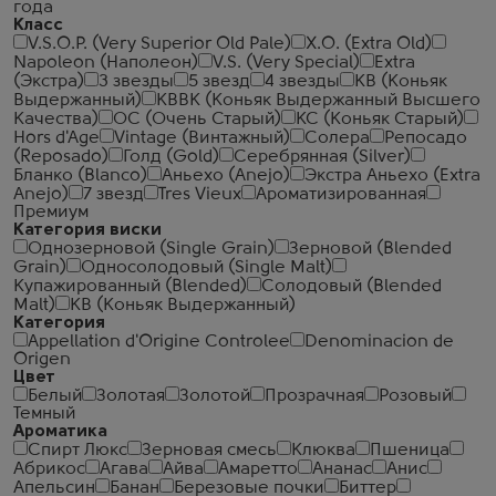
года
Класс
V.S.O.P. (Very Superior Old Pale)
X.O. (Extra Old)
Napoleon (Наполеон)
V.S. (Very Special)
Extra
(Экстра)
3 звезды
5 звезд
4 звезды
КВ (Коньяк
Выдержанный)
КВВК (Коньяк Выдержанный Высшего
Качества)
ОС (Очень Старый)
КС (Коньяк Старый)
Hors d'Age
Vintage (Винтажный)
Солера
Репосадо
(Reposado)
Голд (Gold)
Серебрянная (Silver)
Бланко (Blanco)
Аньехо (Anejo)
Экстра Аньехо (Extra
Anejo)
7 звезд
Tres Vieux
Ароматизированная
Премиум
Категория виски
Однозерновой (Single Grain)
Зерновой (Blended
Grain)
Односолодовый (Single Malt)
Купажированный (Blended)
Солодовый (Blended
Malt)
КВ (Коньяк Выдержанный)
Категория
Appellation d'Origine Controlee
Denominacion de
Origen
Цвет
Белый
Золотая
Золотой
Прозрачная
Розовый
Темный
Ароматика
Спирт Люкс
Зерновая смесь
Клюква
Пшеница
Абрикос
Агава
Айва
Амаретто
Ананас
Анис
Апельсин
Банан
Березовые почки
Биттер