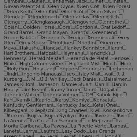
Gambini
Gautier
Gentleman Jack
Gineti
Ginster
Girvan Patent Still
Glen Clyde
Glen Colt
Glen Forest
Glen Keith
Glen Kirk
Glen Scotia
Glen Silver's
Glendale
Glendronach
Glenfarclas
Glenfiddich
Glengarry
Glenglassaugh
Glengoyne
Glenrothes
Golani
Golden Horse
Goral
Gordon's
Graf Ledoff
Grand Barrel
Grand Mayan
Grant's
Greanlend
Green Baboon
Greenall's
Greign
Gremiseuli
Grey
Glen
Grey Goose
Griottines
Griottini
Guerrero
Maya
Hakushu
Handsa
Hankey Bannister
Haran
Hart Brothers
Hatozaki
Hayman's
Hendrick's
Hennessy
Herald Meister
Herencia de Plata
Heriose
Hibiki
High Commissioner
Highland Mist
Hinch
Hine
Holy Gun
Holy Land
Hoppers
Houraisen
Inchmoan
Indri
Ingenio Manacas
Iseo
Islay Mist
Iwai
J. J.
Kurberg
J. M.
J.J. Whitley
Jack Daniel's
Jaisalmer
James Kilton
Jameson
Jamie Stuart
Jan II
Jardin
Fleury
Jim Beam
Jimmy Turner
Jinro
Jogaila
Johnnie Walker
Johnny Volmer
JOY
Kabuki Bijin
Kah
Kamiki
Kapriol
Karpy
Kemlya
Kensatu
Kentucky Gentleman
Kentucky Jack
Ketel One
Kilbeggan
Killepitsch
King Charles
Kiwi
Koskenkorva
Kraken
Kujira
Kujira Ryukyu
Kurai
Kvezani
Kvint
La Arenita
La Cruz
La Escondida
La Mejicana
La
Morita Caribena
La Pavesa
La Pipette Verte
Lamas
Laneta
Larrys
Lautrec
Lazy Dodo
Les Grands
Assemblages
Ley Seca
Leyrat
Lheraud
Licor 43