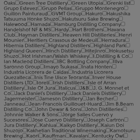
Oaks
Green Tree Distillery
Green Utopia
Grenki list
Grupo Estevez
Grupo Pellas
Gruppo Montenegro
Guillon Painturaud
GVMT Group
Hakuro
Hakushika
Tatsuuma Honke Shuzo
Hakutsuru Sake Brewing
Halewood
Hamada
Hamburg Distilling Company
Handelshof NF & MS
Hardy
Hart Brothers
Havana
Club
Hayman Distillers
Heaven Hill Distilleries
Henri
Mounier
Heritiers Crassous de Medeuil
Herradura
Hibernia Distillers
Highland Distillers
Highland Park
Highland Queen
Hinch Distillery
Hitejinro
Hokusetsu
Shuzo
Hot Irishman/Walsh Whiskey
I.Distilling & Co
Ian Macleod Distillers
IBC Bottling Company
Illva
Saronno Group
Imayo Tsukasa
Inata Honten
Industria Licorera de Caldas
Industria Licorera
Quezalteca
Inis Tine Uisce Teoranta
Inver House
Distillers LTD
Ioreli
Irish Distillers
Isle of Arran
Distillery
Isle Of Jura
Italicus
J&B
J. G. Monnet et
Co
Jack Daniel's Distillery
Jack Daniels Distillery
Jagermeister
Jameson Distillery
Jan Becher
Janneau
Jean-Francois Guillouet-Huard
Jim B.Beam
Distilling Co
John Dewar & Sons
John Distilleries
Johnnie Walker & Sons
Jorge Salles Cuervo y
Sucesores
Jose Cuervo Distillery
Joseph Cartron
Jura Distillery
Kahlua
Kaikyo Distillery
Kaiun Doi
Shuzojo
Kakhetian Traditional Winemaking
Kamotsuru
Brewing
Kaori
Kauffman
Kavalan
Kentucky Owl