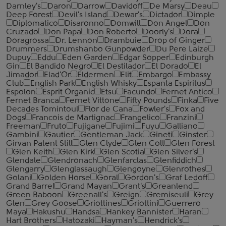
Darnley's
Daron
Darrow
Davidoff
De Marsy
Deau
Deep Forest
Devil's Island
Dewar's
Dictador
Dimple
Diplomatico
Disaronno
Domwill
Don Angel
Don
Cruzado
Don Papa
Don Roberto
Doorly's
Dora
Doragrossa
Dr. Lennon
Drambuie
Drop of Ginger
Drummers
Drumshanbo Gunpowder
Du Pere Laize
Dupuy
Eddu
Eden Garden
Edgar Sopper
Edinburgh
Gin
El Bandido Negro
El Destilador
El Dorado
El
Jimador
Elad'Or
Eldermen
Elit
Embargo
Embassy
Club
English Park
English Whisky
Espanta Espiritus
Espolon
Esprit Organic
Etsu
Facundo
Fernet Antico
Fernet Branca
Fernet Vittone
Fifty Pounds
Finka
Five
Decades Tomintoul
Flor de Cana
Fowler's
Fox and
Dogs
Francois de Martignac
Frangelico
Franzini
Freeman
Fruto
Fujigane
Fujimi
Fuyu
Galliano
Gambini
Gautier
Gentleman Jack
Gineti
Ginster
Girvan Patent Still
Glen Clyde
Glen Colt
Glen Forest
Glen Keith
Glen Kirk
Glen Scotia
Glen Silver's
Glendale
Glendronach
Glenfarclas
Glenfiddich
Glengarry
Glenglassaugh
Glengoyne
Glenrothes
Golani
Golden Horse
Goral
Gordon's
Graf Ledoff
Grand Barrel
Grand Mayan
Grant's
Greanlend
Green Baboon
Greenall's
Greign
Gremiseuli
Grey
Glen
Grey Goose
Griottines
Griottini
Guerrero
Maya
Hakushu
Handsa
Hankey Bannister
Haran
Hart Brothers
Hatozaki
Hayman's
Hendrick's