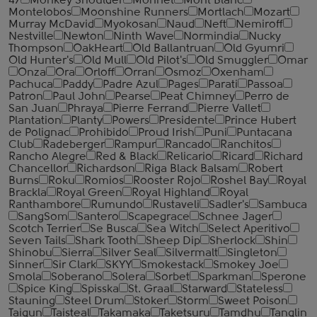
47
Monkey Shoulder
Monnet
Mont Blanc
Montelobos
Moonshine Runners
Mortlach
Mozart
Murray McDavid
Myokosan
Naud
Neft
Nemiroff
Nestville
Newton
Ninth Wave
Normindia
Nucky
Thompson
OakHeart
Old Ballantruan
Old Gyumri
Old Hunter's
Old Mull
Old Pilot's
Old Smuggler
Omar
Onza
Ora
Orloff
Orran
Osmoz
Oxenham
Pachuca
Paddy
Padre Azul
Pages
Parati
Passoa
Patron
Paul John
Pearse
Peat Chimney
Perro de
San Juan
Phraya
Pierre Ferrand
Pierre Vallet
Plantation
Planty
Powers
Presidente
Prince Hubert
de Polignac
Prohibido
Proud Irish
Puni
Puntacana
Club
Radeberger
Rampur
Rancado
Ranchitos
Rancho Alegre
Red & Black
Relicario
Ricard
Richard
Chancellor
Richardson
Riga Black Balsam
Robert
Burns
Roku
Romios
Rooster Rojo
Roshel Bay
Royal
Brackla
Royal Green
Royal Highland
Royal
Ranthambore
Rumundo
Rustaveli
Sadler's
Sambuca
SangSom
Santero
Scapegrace
Schnee Jager
Scotch Terrier
Se Busca
Sea Witch
Select Aperitivo
Seven Tails
Shark Tooth
Sheep Dip
Sherlock
Shin
Shinobu
Sierra
Silver Seal
Silvermalt
Singleton
Sinner
Sir Clark
SKYY
Smokestack
Smokey Joe
Smola
Soberano
Solera
Sorbet
Sparkman
Sperone
Spice King
Spisska
St. Graal
Starward
Stateless
Stauning
Steel Drum
Stoker
Storm
Sweet Poison
Taigun
Taisteal
Takamaka
Taketsuru
Tamdhu
Tanglin