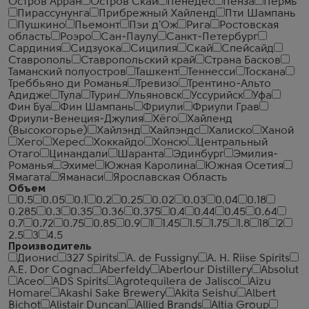
Остров Арран
Остров Скай
Пенедес
Пенза
Пермь
Пирассунунга
Прибрежный Хайленд
Пти Шампань
Пушкино
Пьемонт
Пэи д'Ож
Рига
Ростовская
область
Роэро
Сан-Паулу
Санкт-Петербург
Сардиния
Сидзуока
Сицилия
Скай
Спейсайд
Ставрополь
Ставропольский край
Страна Басков
Таманский полуостров
Ташкент
Теннесси
Тоскана
Треббьяно ди Романья
Тревизо
Трентино-Альто
Адидже
Тула
Турин
Ульяновск
Уссурийск
Уфа
Фин Буа
Фин Шампань
Фриули
Фриули Грав
Фриули-Венеция-Джулия
Хёго
Хайленд
(Высокогорье)
Хайлэнд
Хайлэндс
Халиско
Ханой
Хего
Херес
Хоккайдо
Хонсю
Центральный
Отаго
Цинандали
Шаранта
Эдинбург
Эмилия-
Романья
Эхиме
Южная Каролина
Южная Осетия
Ямагата
Яманаси
Ярославская Область
Объем
0.5
0.05
0.1
0.2
0.25
0.02
0.03
0.04
0.18
0.285
0.3
0.35
0.36
0.375
0.4
0.44
0.45
0.64
0.7
0.72
0.75
0.85
0.9
1
1.45
1.5
1.75
1.8
18
2
2.5
3
4.5
Производитель
Дионис
327 Spirits
A. de Fussigny
A. H. Riise Spirits
A.E. Dor Cognac
Aberfeldy
Aberlour Distillery
Absolut
Aceo
ADS Spirits
Agrotequilera de Jalisco
Aizu
Homare
Akashi Sake Brewery
Akita Seishu
Albert
Bichot
Alistair Duncan
Allied Brands
Altia Group