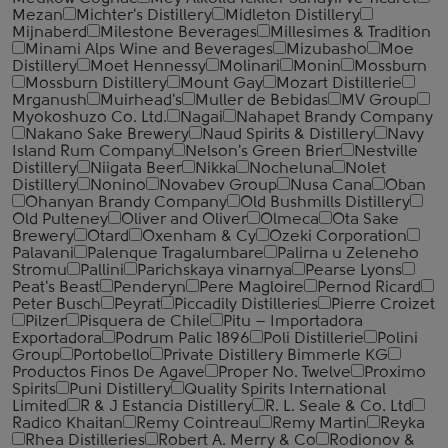
Mezan
Michter's Distillery
Midleton Distillery
Mijnaberd
Milestone Beverages
Millesimes & Tradition
Minami Alps Wine and Beverages
Mizubasho
Moe
Distillery
Moet Hennessy
Molinari
Monin
Mossburn
Mossburn Distillery
Mount Gay
Mozart Distillerie
Mrganush
Muirhead's
Muller de Bebidas
MV Group
Myokoshuzo Co. Ltd.
Nagai
Nahapet Brandy Company
Nakano Sake Brewery
Naud Spirits & Distillery
Navy
Island Rum Company
Nelson's Green Brier
Nestville
Distillery
Niigata Beer
Nikka
Nocheluna
Nolet
Distillery
Nonino
Novabev Group
Nusa Cana
Oban
Ohanyan Brandy Company
Old Bushmills Distillery
Old Pulteney
Oliver and Oliver
Olmeca
Ota Sake
Brewery
Otard
Oxenham & Cy
Ozeki Corporation
Palavani
Palenque Tragalumbare
Palirna u Zeleneho
Stromu
Pallini
Parichskaya vinarnya
Pearse Lyons
Peat's Beast
Penderyn
Pere Magloire
Pernod Ricard
Peter Busch
Peyrat
Piccadily Distilleries
Pierre Croizet
Pilzer
Pisquera de Chile
Pitu – Importadora
Exportadora
Podrum Palic 1896
Poli Distillerie
Polini
Group
Portobello
Private Distillery Bimmerle KG
Productos Finos De Agave
Proper No. Twelve
Proximo
Spirits
Puni Distillery
Quality Spirits International
Limited
R & J Estancia Distillery
R. L. Seale & Co. Ltd
Radico Khaitan
Remy Cointreau
Remy Martin
Reyka
Rhea Distilleries
Robert A. Merry & Co
Rodionov &