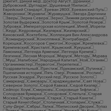
Джигит
Дикий мед
Доктор Август
Драники
Дубровский
Дугладзе
Душевный Тбилиси
Еврейский Стандарт
Ереван 2800
Ереванский Путь
Жаворонки
Журавли
Журавушка
Звезда Даргинии
Зверь
Зерна Севера
Зерно
Зимняя деревенька
Золотая Выдержка
Золотой Крым
Золотой Резерв
Зубровка
Императорская коллекция
Иней
Иорели
Кедр
Кедровица
Кизлярка
Кизлярский
Киновский
Коктебель
Коллекция Вин Александрова
Командирский
Коноплянка
Контрабанда
Корюшка
Косогоров Самогон
Кочари
Кремлевка
Кремлевский
Кристалл
Крымский
Кукушка
Ламоника
Легенда Армении
Легенда Кремля
Лезгинка
Лесная Мороша
Маруся
Методъ
Мурава
Муш
Налибоки
Народный Капитал
Ной
Оганян
Органикмастер
Первогон
Перепелка
Поздравительный
Престиж
Прикамский
Путинка
Пшеничная история
Пять Озер
Романов
Рослин
Русская Эскадра
Русский лед
Русское Золото
Самарканд
Самоваръ
Сараджишвили
Саят Нова
Северное Золото
Седой Кавказ
Седой Кизляр
Сейлорс Хоум
Смирновъ
Сокровище Тифлиса
Солодовая Ярмарка
Солодовня
Спельта
Старая
Москва
Старейшина
Старка
Старый Кахети
Старый Кенигсберг
Столичная
Стопарик
Стужа
Сулу-Дере
Сябры
Талка
Тбилисский Дворик
Топаз