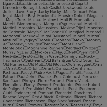
Ligare
Liko
Limoncello
Limoncello di Capri
Limoncino Bottega
Loch Castle
Lockwood
Louis
Jolliet
Love Story
Lucky Nucky
Mac Duncan
Mac
Ingal
Machir Bay
Macleod's
Maestro Dobel
Magdala
Magic Tree
Malibu
Mallows
Malt B
Manhattan
Marett
Marlborough
Marquis d'Aguesseau
Martell
Martini
Masahiro
Matusalem
Maxime Trijol
Maxximo
de Codorniz
Mayfair
McConnell's
Medjida
Menard
Metropoli
Meukow
Midai
Millstone
Minke
Mistral
Mixtura
Miyagikyo
Mobius
Moisans
Moko
Monkey
47
Monkey Shoulder
Monnet
Mont Blanc
Montelobos
Moonshine Runners
Mortlach
Mozart
Murray McDavid
Myokosan
Naud
Neft
Nemiroff
Nestville
Newton
Ninth Wave
Normindia
Nucky
Thompson
OakHeart
Old Ballantruan
Old Gyumri
Old Hunter's
Old Mull
Old Pilot's
Old Smuggler
Omar
Onza
Ora
Orloff
Orran
Osmoz
Oxenham
Pachuca
Paddy
Padre Azul
Pages
Parati
Passoa
Patron
Paul John
Pearse
Peat Chimney
Perro de
San Juan
Phraya
Pierre Ferrand
Pierre Vallet
Plantation
Planty
Powers
Presidente
Prince Hubert
de Polignac
Prohibido
Proud Irish
Puni
Puntacana
Club
Radeberger
Rampur
Rancado
Ranchitos
Rancho Alegre
Red & Black
Relicario
Ricard
Richard
Chancellor
Richardson
Riga Black Balsam
Robert
Burns
Roku
Romios
Rooster Rojo
Roshel Bay
Royal