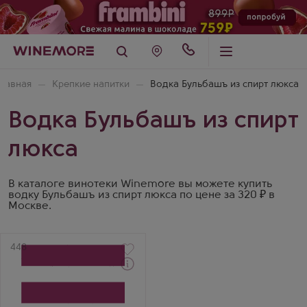
Главная
Крепкие напитки
Водка Бульбашъ из спирт люкса
Водка Бульбашъ из спирт
люкса
В каталоге винотеки Winemore вы можете купить
водку Бульбашъ из спирт люкса по цене за 320 ₽ в
Москве.
Артикул
448
Водка
Bulbash Greenline
Cranberry