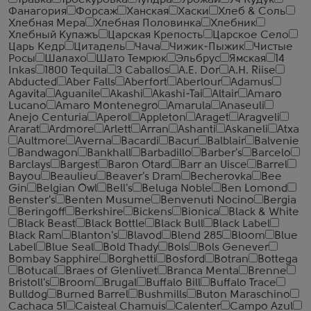
Травка
Троекуровка
Тундра
Урожай
Уч Кудук
Фанагория
Форсаж
Ханская
Хаски
Хлеб & Соль
Хлебная Мера
Хлебная Половинка
Хлебник
Хлебный Купажъ
Царская Крепость
Царское Село
Царь Кедр
Цитадель
Чача
Чижик-Пыжик
Чистые
Росы
Шалахо
Шато Темрюк
Эльбрус
Ямская
14
Inkas
1800 Tequila
3 Caballos
A.E. Dor
A.H. Riise
Abducted
Aber Falls
Aberfort
Aberlour
Adamus
Agavita
Aguanile
Akashi
Akashi-Tai
Altair
Amaro
Lucano
Amaro Montenegro
Amarula
Anaseuli
Anejo Centuria
Aperol
Appleton
Araget
Aragveli
Ararat
Ardmore
Arlett
Arran
Ashanti
Askaneli
Atxa
Aultmore
Averna
Bacardi
Bacur
Balblair
Balvenie
Bandwagon
Bankhall
Barbadillo
Barber's
Barcelo
Barclays
Bargest
Baron Otard
Barr an Uisce
Barrel
Bayou
Beaulieu
Beaver's Dram
Becherovka
Bee
Gin
Belgian Owl
Bell's
Beluga Noble
Ben Lomond
Benster's
Benten Musume
Benvenuti Nocino
Bergia
Beringoff
Berkshire
Bickens
Bionica
Black & White
Black Beast
Black Bottle
Black Bull
Black Label
Black Ram
Blanton's
Blavod
Blend 285
Bloom
Blue
Label
Blue Seal
Bold Thady
Bols
Bols Genever
Bombay Sapphire
Borghetti
Bosford
Botran
Bottega
Botucal
Braes of Glenlivet
Branca Menta
Brenne
Bristoll's
Broom
Brugal
Buffalo Bill
Buffalo Trace
Bulldog
Burned Barrel
Bushmills
Buton Maraschino
Cachaca 51
Caisteal Chamuis
Calenter
Campo Azul