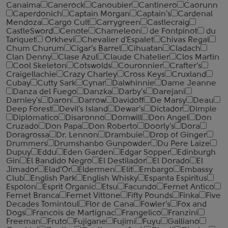
Canaima
Canerock
Canoubier
Cantinero
Caorunn
Caperdonich
Captain Morgan
Captain's
Cardenal
Mendoza
Cargo Cult
Carrygreen
Castlecraig
CastleSword
Cenote
Chameleon
de Fontpinot
du
Tariquet
Orkhevi
Chevalier d'Espalet
Chivas Regal
Chum Churum
Cigar's Barrel
Cihuatan
Cladach
Clan Denny
Clase Azul
Claude Chatelier
Clos Martin
Cool Skeleton
Cotswolds
Couronnier
Crafter's
Craigellachie
Crazy Charley
Cross Keys
Cruxland
Cubay
Cutty Sark
Cynar
Dalwhinnie
Dame Jeanne
Danza del Fuego
Danzka
Darby's
Darejani
Darnley's
Daron
Darrow
Davidoff
De Marsy
Deau
Deep Forest
Devil's Island
Dewar's
Dictador
Dimple
Diplomatico
Disaronno
Domwill
Don Angel
Don
Cruzado
Don Papa
Don Roberto
Doorly's
Dora
Doragrossa
Dr. Lennon
Drambuie
Drop of Ginger
Drummers
Drumshanbo Gunpowder
Du Pere Laize
Dupuy
Eddu
Eden Garden
Edgar Sopper
Edinburgh
Gin
El Bandido Negro
El Destilador
El Dorado
El
Jimador
Elad'Or
Eldermen
Elit
Embargo
Embassy
Club
English Park
English Whisky
Espanta Espiritus
Espolon
Esprit Organic
Etsu
Facundo
Fernet Antico
Fernet Branca
Fernet Vittone
Fifty Pounds
Finka
Five
Decades Tomintoul
Flor de Cana
Fowler's
Fox and
Dogs
Francois de Martignac
Frangelico
Franzini
Freeman
Fruto
Fujigane
Fujimi
Fuyu
Galliano