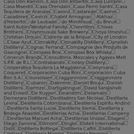
Casa Don Ramon
Casa Don Roberto
Casa Lumbre
Casa Maestri
Casa Orendain
Casa Perro Santo
Casa
Tequilera de Arandas
Casoni
Castarede
Cavino
Cazadores
Cevico
Chabot Armagnac
Abkhaz
d'Heberto
de Laubade
de Montifaud
du Breuil
Saint Aubin/Westphal Family
Chevrillon
Chivas
Brothers
Chiyomusubi Sake Brewery
Choya Umeshu
Christian Drouin
Cidrerie de la Brique
City of London
Clase Azul
Clonakilty
Clonakilty Distillery
Clynelish
Distillery
Cognac Ferrand
Compagnie des Produits de
Gascogne
Compass Box
Compass Box Whisky
Conecuh Brands
Consultoria. Mezcales y Agaves Metl
S.P.R. de R.L.
Contrabando
Cooley Distillery
Cooperativa Tequilera La Magdalena
Cooymans
Coquerel
Corporacion Cuba Ron
Corporacion Cuba
Ron S.A.
Courvoisier
Cragganmore
Cragganmore
Distillery
Cubaron
Dalmore
Daniel Bouju
Danish
Distillers
Darroze
Dartigalongue
David Sarajishvili
and Eniseli
De Kuyper
Deanston
Delamain
Demerara Distillers
Destiladora San Nicolas
Destilaria
Levira
Destileria Colombiana
Destileria Espiritu Andino
Destileria Santa Lucia
Destileria Sierra
Destileria y
Bodega Abasolo
Destilerias Acha
Destilerias Campeny
Destilerias Manuel Acha
Destilerias Unidas
Diageo
Diego Zamora
Dilmoor
Dingle
Distell International
Distil
Distilleria Bottega
Distilleria Caffo
Distilleria