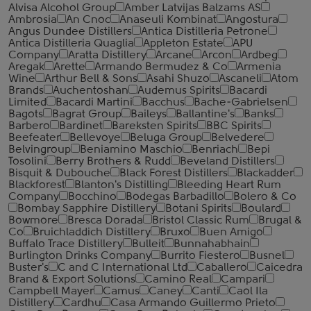
Alvisa Alcohol Group
Amber Latvijas Balzams AS
Ambrosia
An Cnoc
Anaseuli Kombinat
Angostura
Angus Dundee Distillers
Antica Distilleria Petrone
Antica Distilleria Quaglia
Appleton Estate
APU
Company
Aratta Distillery
Arcane
Arcon
Ardbeg
Aregak
Arette
Armando Bermudez & Co
Armenia
Wine
Arthur Bell & Sons
Asahi Shuzo
Ascaneli
Atom
Brands
Auchentoshan
Audemus Spirits
Bacardi
Limited
Bacardi Martini
Bacchus
Bache-Gabrielsen
Bagots
Bagrat Group
Baileys
Ballantine's
Banks
Barbero
Bardinet
Bareksten Spirits
BBC Spirits
Beefeater
Bellevoye
Beluga Group
Belvedere
Belvingroup
Beniamino Maschio
Benriach
Bepi
Tosolini
Berry Brothers & Rudd
Beveland Distillers
Bisquit & Dubouche
Black Forest Distillers
Blackadder
Blackforest
Blanton's Distilling
Bleeding Heart Rum
Company
Bocchino
Bodegas Barbadillo
Bolero & Co
Bombay Sapphire Distillery
Botani Spirits
Boulard
Bowmore
Bresca Dorada
Bristol Classic Rum
Brugal &
Co
Bruichladdich Distillery
Bruxo
Buen Amigo
Buffalo Trace Distillery
Bulleit
Bunnahabhain
Burlington Drinks Company
Burrito Fiestero
Busnel
Buster's
C and C International Ltd
Caballero
Caicedra
Brand & Export Solutions
Camino Real
Campari
Campbell Mayer
Camus
Caney
Canti
Caol Ila
Distillery
Cardhu
Casa Armando Guillermo Prieto