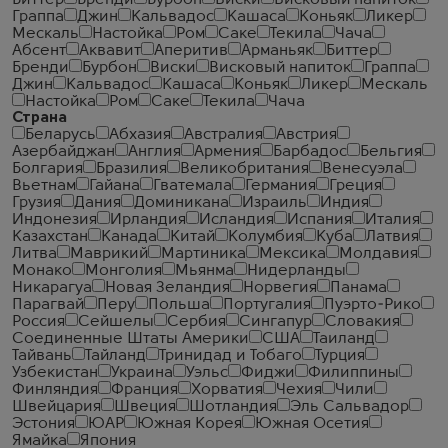
Биттер
Бренди
Бурбон
Виски
Висковый напиток
Граппа
Джин
Кальвадос
Кашаса
Коньяк
Ликер
Мескаль
Настойка
Ром
Саке
Текила
Чача
Абсент
Аквавит
Аперитив
Арманьяк
Биттер
Бренди
Бурбон
Виски
Висковый напиток
Граппа
Джин
Кальвадос
Кашаса
Коньяк
Ликер
Мескаль
Настойка
Ром
Саке
Текила
Чача
Страна
Беларусь
Абхазия
Австралия
Австрия
Азербайджан
Англия
Армения
Барбадос
Бельгия
Болгария
Бразилия
Великобритания
Венесуэла
Вьетнам
Гайана
Гватемала
Германия
Греция
Грузия
Дания
Доминикана
Израиль
Индия
Индонезия
Ирландия
Исландия
Испания
Италия
Казахстан
Канада
Китай
Колумбия
Куба
Латвия
Литва
Маврикий
Мартиника
Мексика
Молдавия
Монако
Монголия
Мьянма
Нидерланды
Никарагуа
Новая Зеландия
Норвегия
Панама
Парагвай
Перу
Польша
Португалия
Пуэрто-Рико
Россия
Сейшелы
Сербия
Сингапур
Словакия
Соединенные Штаты Америки
США
Таиланд
Тайвань
Тайланд
Тринидад и Тобаго
Турция
Узбекистан
Украина
Уэльс
Фиджи
Филиппины
Финляндия
Франция
Хорватия
Чехия
Чили
Швейцария
Швеция
Шотландия
Эль Сальвадор
Эстония
ЮАР
Южная Корея
Южная Осетия
Ямайка
Япония