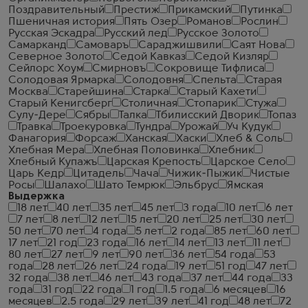
Поздравительный
Престиж
Прикамский
Путинка
Пшеничная история
Пять Озер
Романов
Рослин
Русская Эскадра
Русский лед
Русское Золото
Самарканд
Самоваръ
Сараджишвили
Саят Нова
Северное Золото
Седой Кавказ
Седой Кизляр
Сейлорс Хоум
Смирновъ
Сокровище Тифлиса
Солодовая Ярмарка
Солодовня
Спельта
Старая
Москва
Старейшина
Старка
Старый Кахети
Старый Кенигсберг
Столичная
Стопарик
Стужа
Сулу-Дере
Сябры
Талка
Тбилисский Дворик
Топаз
Травка
Троекуровка
Тундра
Урожай
Уч Кудук
Фанагория
Форсаж
Ханская
Хаски
Хлеб & Соль
Хлебная Мера
Хлебная Половинка
Хлебник
Хлебный Купажъ
Царская Крепость
Царское Село
Царь Кедр
Цитадель
Чача
Чижик-Пыжик
Чистые
Росы
Шалахо
Шато Темрюк
Эльбрус
Ямская
Выдержка
18 лет
40 лет
35 лет
45 лет
3 года
10 лет
6 лет
7 лет
8 лет
12 лет
15 лет
20 лет
25 лет
30 лет
50 лет
70 лет
4 года
5 лет
2 года
85 лет
60 лет
17 лет
21 год
23 года
16 лет
14 лет
13 лет
11 лет
80 лет
27 лет
9 лет
90 лет
36 лет
54 года
53
года
28 лет
26 лет
24 года
19 лет
51 год
47 лет
32 года
38 лет
46 лет
43 года
37 лет
44 года
33
года
31 год
22 года
1 год
1.5 года
6 месяцев
16
месяцев
2.5 года
29 лет
39 лет
41 год
48 лет
72