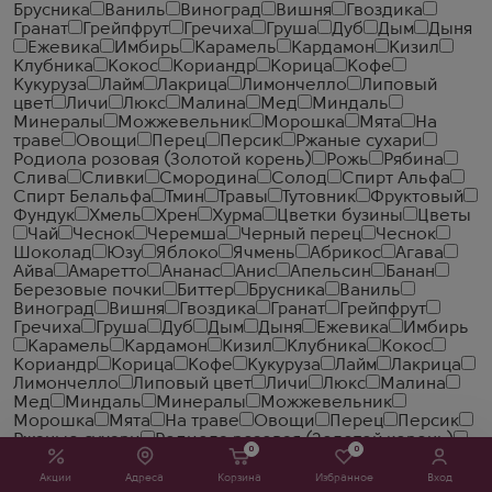
Брусника
Ваниль
Виноград
Вишня
Гвоздика
Гранат
Грейпфрут
Гречиха
Груша
Дуб
Дым
Дыня
Ежевика
Имбирь
Карамель
Кардамон
Кизил
Клубника
Кокос
Кориандр
Корица
Кофе
Кукуруза
Лайм
Лакрица
Лимончелло
Липовый
цвет
Личи
Люкс
Малина
Мед
Миндаль
Минералы
Можжевельник
Морошка
Мята
На
траве
Овощи
Перец
Персик
Ржаные сухари
Родиола розовая (Золотой корень)
Рожь
Рябина
Слива
Сливки
Смородина
Солод
Спирт Альфа
Спирт Белальфа
Тмин
Травы
Тутовник
Фруктовый
Фундук
Хмель
Хрен
Хурма
Цветки бузины
Цветы
Чай
Чеcнок
Черемша
Черный перец
Чеснок
Шоколад
Юзу
Яблоко
Ячмень
Абрикос
Агава
Айва
Амаретто
Ананас
Анис
Апельсин
Банан
Березовые почки
Биттер
Брусника
Ваниль
Виноград
Вишня
Гвоздика
Гранат
Грейпфрут
Гречиха
Груша
Дуб
Дым
Дыня
Ежевика
Имбирь
Карамель
Кардамон
Кизил
Клубника
Кокос
Кориандр
Корица
Кофе
Кукуруза
Лайм
Лакрица
Лимончелло
Липовый цвет
Личи
Люкс
Малина
Мед
Миндаль
Минералы
Можжевельник
Морошка
Мята
На траве
Овощи
Перец
Персик
Ржаные сухари
Родиола розовая (Золотой корень)
0
0
Рожь
Рябина
Слива
Сливки
Смородина
Солод
Спирт Альфа
Спирт Белальфа
Тмин
Травы
Тутовник
Акции
Адреса
Корзина
Избранное
Вход