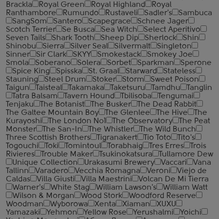
Brackla
Royal Green
Royal Highland
Royal
Ranthambore
Rumundo
Rustaveli
Sadler's
Sambuca
SangSom
Santero
Scapegrace
Schnee Jager
Scotch Terrier
Se Busca
Sea Witch
Select Aperitivo
Seven Tails
Shark Tooth
Sheep Dip
Sherlock
Shin
Shinobu
Sierra
Silver Seal
Silvermalt
Singleton
Sinner
Sir Clark
SKYY
Smokestack
Smokey Joe
Smola
Soberano
Solera
Sorbet
Sparkman
Sperone
Spice King
Spisska
St. Graal
Starward
Stateless
Stauning
Steel Drum
Stoker
Storm
Sweet Poison
Taigun
Taisteal
Takamaka
Taketsuru
Tamdhu
Tanglin
Tatra Balsam
Tavern Hound
Tbilisoba
Tengumai
Tenjaku
The Botanist
The Busker
The Dead Rabbit
The Galtee Mountain Boy
The Glenlee
The Hive
The
Kurayoshi
The London №1
The Observatory
The Peat
Monster
The San-In
The Whistler
The Wild Bunch
Three Scottish Brothers
Tigranakert
Tio Toto
Tito's
Togouchi
Toki
Tomintoul
Torabhaig
Tres Erres
Trois
Rivieres
Trouble Maker
Tsukinokatsura
Tullamore Dew
Unique Collection
Urakasumi Brewery
Vaccari
Vana
Tallinn
Varadero
Vecchia Romagna
Veroni
Viejo de
Caldas
Villa Giusti
Villa Maestrini
Volcan De Mi Tierra
Warner's
White Stag
William Lawson's
William Watt
Wilson & Morgan
Wood Stork
Woodford Reserve
Woodman
Wyborowa
Xenta
Xiaman
XUXU
Yamazaki
Yehmon
Yellow Rose
Yerushalmi
Yoichi