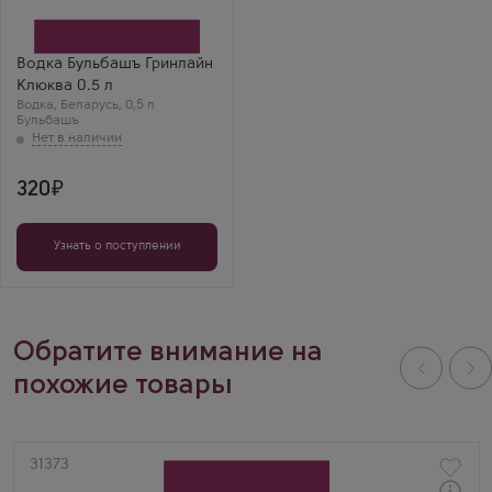
Производитель
Дионис
Бренд
Бульбашъ
Водка Бульбашъ Гринлайн
Клюква 0.5 л
Водка
,
Беларусь
,
0,5 л
Бульбашъ
320
Узнать о поступлении
Обратите внимание на
похожие товары
Артикул
31373