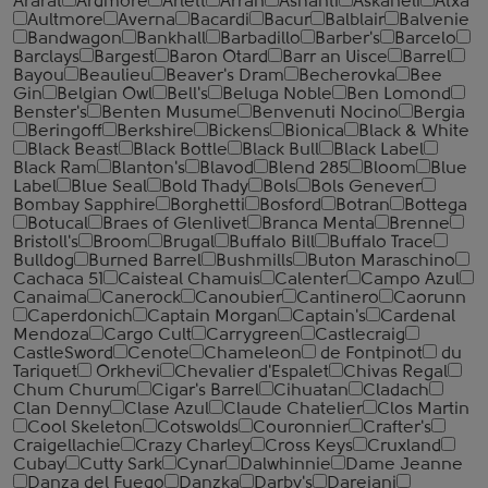
Ararat
Ardmore
Arlett
Arran
Ashanti
Askaneli
Atxa
Aultmore
Averna
Bacardi
Bacur
Balblair
Balvenie
Bandwagon
Bankhall
Barbadillo
Barber's
Barcelo
Barclays
Bargest
Baron Otard
Barr an Uisce
Barrel
Bayou
Beaulieu
Beaver's Dram
Becherovka
Bee
Gin
Belgian Owl
Bell's
Beluga Noble
Ben Lomond
Benster's
Benten Musume
Benvenuti Nocino
Bergia
Beringoff
Berkshire
Bickens
Bionica
Black & White
Black Beast
Black Bottle
Black Bull
Black Label
Black Ram
Blanton's
Blavod
Blend 285
Bloom
Blue
Label
Blue Seal
Bold Thady
Bols
Bols Genever
Bombay Sapphire
Borghetti
Bosford
Botran
Bottega
Botucal
Braes of Glenlivet
Branca Menta
Brenne
Bristoll's
Broom
Brugal
Buffalo Bill
Buffalo Trace
Bulldog
Burned Barrel
Bushmills
Buton Maraschino
Cachaca 51
Caisteal Chamuis
Calenter
Campo Azul
Canaima
Canerock
Canoubier
Cantinero
Caorunn
Caperdonich
Captain Morgan
Captain's
Cardenal
Mendoza
Cargo Cult
Carrygreen
Castlecraig
CastleSword
Cenote
Chameleon
de Fontpinot
du
Tariquet
Orkhevi
Chevalier d'Espalet
Chivas Regal
Chum Churum
Cigar's Barrel
Cihuatan
Cladach
Clan Denny
Clase Azul
Claude Chatelier
Clos Martin
Cool Skeleton
Cotswolds
Couronnier
Crafter's
Craigellachie
Crazy Charley
Cross Keys
Cruxland
Cubay
Cutty Sark
Cynar
Dalwhinnie
Dame Jeanne
Danza del Fuego
Danzka
Darby's
Darejani