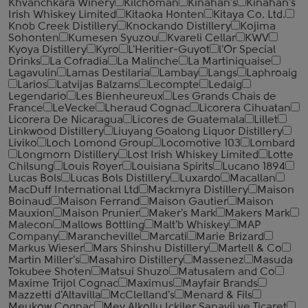
Khvanchkara Winery
Kilchoman
Kinahan's
Kinahan's
Irish Whiskey Limited
Kitaoka Honten
Kitaya Co. Ltd.
Knob Creek Distillery
Knockando Distillery
Kojima
Sohonten
Kumesen Syuzou
Kvareli Cellar
KWV
Kyoya Distillery
Kyro
L'Heritier-Guyot
l'Or Special
Drinks
La Cofradia
La Malinche
La Martiniquaise
Lagavulin
Lamas Destilaria
Lambay
Langs
Laphroaig
Larios
Latvijas Balzams
Lecompte
Ledaig
Legendario
Les Bienheureux
Les Grands Chais de
France
LeVecke
Lheraud Cognac
Licorera Cihuatan
Licorera De Nicaragua
Licores de Guatemala
Lillet
Linkwood Distillery
Liuyang Goalong Liquor Distillery
Liviko
Loch Lomond Group
Locomotive 103
Lombard
Longmorn Distillery
Lost Irish Whiskey Limited
Lotte
Chilsung
Louis Royer
Louisiana Spirits
Lucano 1894
Lucas Bols
Lucas Bols Distillery
Luxardo
Macallan
MacDuff International Ltd
Mackmyra Distillery
Maison
Boinaud
Maison Ferrand
Maison Gautier
Maison
Mauxion
Maison Prunier
Maker's Mark
Makers Mark
Malecon
Mallows Bottling
Malt'b Whiskey
MAP
Company
Marancheville
Marcati
Marie Brizard
Markus Wieser
Mars Shinshu Distillery
Martell & Co
Martin Miller's
Masahiro Distillery
Massenez
Masuda
Tokubee Shoten
Matsui Shuzo
Matusalem and Co
Maxime Trijol Cognac
Maximus
Mayfair Brands
Mazzetti d'Altavilla
McClelland's
Menard & Fils
Meukow Cognac
Mey Alkollu Ickiler Sanayii ve Ticaret