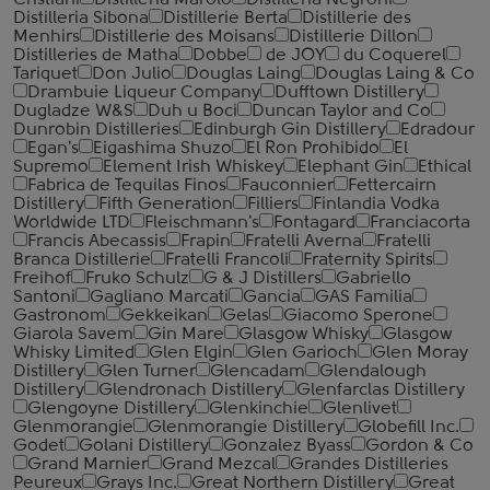
Cristiani
Distilleria Marolo
Distilleria Negroni
Distilleria Sibona
Distillerie Berta
Distillerie des
Menhirs
Distillerie des Moisans
Distillerie Dillon
Distilleries de Matha
Dobbe
de JOY
du Coquerel
Tariquet
Don Julio
Douglas Laing
Douglas Laing & Co
Drambuie Liqueur Company
Dufftown Distillery
Dugladze W&S
Duh u Boci
Duncan Taylor and Co
Dunrobin Distilleries
Edinburgh Gin Distillery
Edradour
Egan's
Eigashima Shuzo
El Ron Prohibido
El
Supremo
Element Irish Whiskey
Elephant Gin
Ethical
Fabrica de Tequilas Finos
Fauconnier
Fettercairn
Distillery
Fifth Generation
Filliers
Finlandia Vodka
Worldwide LTD
Fleischmann's
Fontagard
Franciacorta
Francis Abecassis
Frapin
Fratelli Averna
Fratelli
Branca Distillerie
Fratelli ‎Francoli
Fraternity Spirits
Freihof
Fruko Schulz
G & J Distillers
Gabriello
Santoni
Gagliano Marcati
Gancia
GAS Familia
Gastronom
Gekkeikan
Gelas
Giacomo Sperone
Giarola Savem
Gin Mare
Glasgow Whisky
Glasgow
Whisky Limited
Glen Elgin
Glen Garioch
Glen Moray
Distillery
Glen Turner
Glencadam
Glendalough
Distillery
Glendronach Distillery
Glenfarclas Distillery
Glengoyne Distillery
Glenkinchie
Glenlivet
Glenmorangie
Glenmorangie Distillery
Globefill Inc.
Godet
Golani Distillery
Gonzalez Byass
Gordon & Co
Grand Marnier
Grand Mezcal
Grandes Distilleries
Peureux
Grays Inc.
Great Northern Distillery
Great