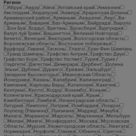
Регион
Абруа
Аидзу
Айла
Алтайский край
Амазония
Амстердам
Андалусия
Анжера
Араратская Долина
Армавирский район
Арманьяк
Ахашени
Ахус
Ба-
Арманьяк
Бавария
Баз-Арманьяк
Байррада
Бароло
Бон Буа
Бордо
Бретань
Броксберн
Бургундия
Валул луй Траян
Вашингтон
Великий Новгород
Венето
Венеция
Виктория
Вологодская область
Воронежская область
Восточное побережье
Вудфорд
Гавана
Гасконь
Глазго
Гран Фин Шампань
Гранд Шампань
Графство Антрим
Графство Даун
Графство Корк
Графство Уэстмит
Гурия
Гурия /
Озургети
Дагестан
Демерара
Дербент
Долина
Эльки
Дублин
Дуранго
Ереван
Зальцбург
Западное Высокогорье
Ивановская Область
Йонедзава
Казань
Калабрия
Калининград
Кампания
Карловы Вары
Каталония
Кахетия
Кентукки
Киото
Кодру
Кокимбо
Коньяк
Копенгаген
Краснодарский край
Крым
Кэмпбелтаун
Ламбей
Ленинградская область
Лигурия
Лимпопо
Литрим
Ломбардия
Лондон
Лоуленд (Равнина)
Луизиана
Мадрид
Макуба
Малага
Мариинск
Марсель
Мартиника
Мельбурн
Милан
Мияги
Монферрато
Москва
Московская
Область
Мурсия
Нижегородская область
Ниигата
Нормандия
Норфолк
Оахака
Обнинск
Орегон