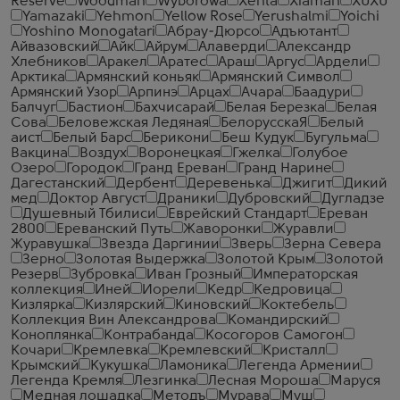
Reserve
Woodman
Wyborowa
Xenta
Xiaman
XUXU
Yamazaki
Yehmon
Yellow Rose
Yerushalmi
Yoichi
Yoshino Monogatari
Абрау-Дюрсо
Адъютант
Айвазовский
Айк
Айрум
Алаверди
Александр
Хлебников
Аракел
Аратес
Араш
Аргус
Ардели
Арктика
Армянский коньяк
Армянский Символ
Армянский Узор
Арпинэ
Арцах
Ачара
Баадури
Балчуг
Бастион
Бахчисарай
Белая Березка
Белая
Сова
Беловежская Ледяная
БелорусскаЯ
Белый
аист
Белый Барс
Берикони
Беш Кудук
Бугульма
Вакцина
Воздух
Воронецкая
Гжелка
Голубое
Озеро
Городок
Гранд Ереван
Гранд Нарине
Дагестанский
Дербент
Деревенька
Джигит
Дикий
мед
Доктор Август
Драники
Дубровский
Дугладзе
Душевный Тбилиси
Еврейский Стандарт
Ереван
2800
Ереванский Путь
Жаворонки
Журавли
Журавушка
Звезда Даргинии
Зверь
Зерна Севера
Зерно
Золотая Выдержка
Золотой Крым
Золотой
Резерв
Зубровка
Иван Грозный
Императорская
коллекция
Иней
Иорели
Кедр
Кедровица
Кизлярка
Кизлярский
Киновский
Коктебель
Коллекция Вин Александрова
Командирский
Коноплянка
Контрабанда
Косогоров Самогон
Кочари
Кремлевка
Кремлевский
Кристалл
Крымский
Кукушка
Ламоника
Легенда Армении
Легенда Кремля
Лезгинка
Лесная Мороша
Маруся
Медная лошадка
Методъ
Мурава
Муш