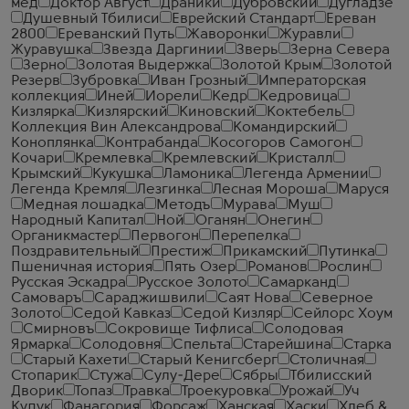
мед
Доктор Август
Драники
Дубровский
Дугладзе
Душевный Тбилиси
Еврейский Стандарт
Ереван
2800
Ереванский Путь
Жаворонки
Журавли
Журавушка
Звезда Даргинии
Зверь
Зерна Севера
Зерно
Золотая Выдержка
Золотой Крым
Золотой
Резерв
Зубровка
Иван Грозный
Императорская
коллекция
Иней
Иорели
Кедр
Кедровица
Кизлярка
Кизлярский
Киновский
Коктебель
Коллекция Вин Александрова
Командирский
Коноплянка
Контрабанда
Косогоров Самогон
Кочари
Кремлевка
Кремлевский
Кристалл
Крымский
Кукушка
Ламоника
Легенда Армении
Легенда Кремля
Лезгинка
Лесная Мороша
Маруся
Медная лошадка
Методъ
Мурава
Муш
Народный Капитал
Ной
Оганян
Онегин
Органикмастер
Первогон
Перепелка
Поздравительный
Престиж
Прикамский
Путинка
Пшеничная история
Пять Озер
Романов
Рослин
Русская Эскадра
Русское Золото
Самарканд
Самоваръ
Сараджишвили
Саят Нова
Северное
Золото
Седой Кавказ
Седой Кизляр
Сейлорс Хоум
Смирновъ
Сокровище Тифлиса
Солодовая
Ярмарка
Солодовня
Спельта
Старейшина
Старка
Старый Кахети
Старый Кенигсберг
Столичная
Стопарик
Стужа
Сулу-Дере
Сябры
Тбилисский
Дворик
Топаз
Травка
Троекуровка
Урожай
Уч
Кудук
Фанагория
Форсаж
Ханская
Хаски
Хлеб &