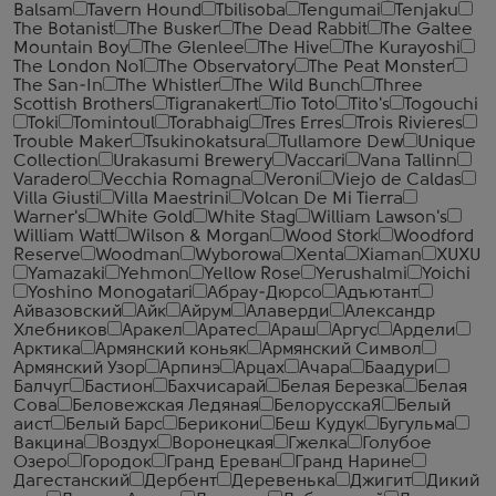
Balsam
Tavern Hound
Tbilisoba
Tengumai
Tenjaku
The Botanist
The Busker
The Dead Rabbit
The Galtee
Mountain Boy
The Glenlee
The Hive
The Kurayoshi
The London №1
The Observatory
The Peat Monster
The San-In
The Whistler
The Wild Bunch
Three
Scottish Brothers
Tigranakert
Tio Toto
Tito's
Togouchi
Toki
Tomintoul
Torabhaig
Tres Erres
Trois Rivieres
Trouble Maker
Tsukinokatsura
Tullamore Dew
Unique
Collection
Urakasumi Brewery
Vaccari
Vana Tallinn
Varadero
Vecchia Romagna
Veroni
Viejo de Caldas
Villa Giusti
Villa Maestrini
Volcan De Mi Tierra
Warner's
White Gold
White Stag
William Lawson's
William Watt
Wilson & Morgan
Wood Stork
Woodford
Reserve
Woodman
Wyborowa
Xenta
Xiaman
XUXU
Yamazaki
Yehmon
Yellow Rose
Yerushalmi
Yoichi
Yoshino Monogatari
Абрау-Дюрсо
Адъютант
Айвазовский
Айк
Айрум
Алаверди
Александр
Хлебников
Аракел
Аратес
Араш
Аргус
Ардели
Арктика
Армянский коньяк
Армянский Символ
Армянский Узор
Арпинэ
Арцах
Ачара
Баадури
Балчуг
Бастион
Бахчисарай
Белая Березка
Белая
Сова
Беловежская Ледяная
БелорусскаЯ
Белый
аист
Белый Барс
Берикони
Беш Кудук
Бугульма
Вакцина
Воздух
Воронецкая
Гжелка
Голубое
Озеро
Городок
Гранд Ереван
Гранд Нарине
Дагестанский
Дербент
Деревенька
Джигит
Дикий