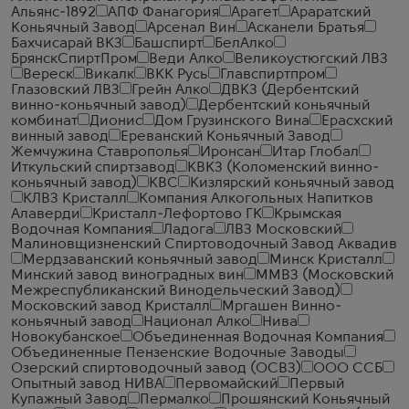
Альянс-1892
АПФ Фанагория
Арагет
Араратский
Коньячный Завод
Арсенал Вин
Асканели Братья
Бахчисарай ВКЗ
Башспирт
БелАлко
БрянскСпиртПром
Веди Алко
Великоустюгский ЛВЗ
Вереск
Викалк
ВКК Русь
Главспиртпром
Глазовский ЛВЗ
Грейн Алко
ДВКЗ (Дербентский
винно-коньячный завод)
Дербентский коньячный
комбинат
Дионис
Дом Грузинского Вина
Ерасхский
винный завод
Ереванский Коньячный Завод
Жемчужина Ставрополья
Иронсан
Итар Глобал
Иткульский спиртзавод
КВКЗ (Коломенский винно-
коньячный завод)
КВС
Кизлярский коньячный завод
КЛВЗ Кристалл
Компания Алкогольных Напитков
Алаверди
Кристалл-Лефортово ГК
Крымская
Водочная Компания
Ладога
ЛВЗ Московский
Малиновщизненский Спиртоводочный Завод Аквадив
Мердзаванский коньячный завод
Минск Кристалл
Минский завод виноградных вин
ММВЗ (Московский
Межреспубликанский Винодельческий Завод)
Московский завод Кристалл
Мргашен Винно-
коньячный завод
Национал Алко
Нива
Новокубанское
Объединенная Водочная Компания
Объединенные Пензенские Водочные Заводы
Озерский спиртоводочный завод (ОСВЗ)
ООО ССБ
Опытный завод НИВА
Первомайский
Первый
Купажный Завод
Пермалко
Прошянский Коньячный