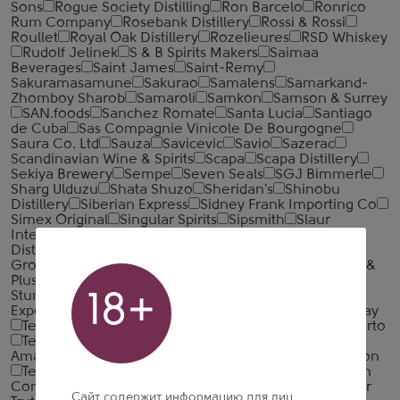
Sons
Rogue Society Distilling
Ron Barcelo
Ronrico
Rum Company
Rosebank Distillery
Rossi & Rossi
Roullet
Royal Oak Distillery
Rozelieures
RSD Whiskey
Rudolf Jelinek
S & B Spirits Makers
Saimaa
Beverages
Saint James
Saint-Remy
Sakuramasamune
Sakurao
Samalens
Samarkand-
Zhomboy Sharob
Samaroli
Samkon
Samson & Surrey
SAN.foods
Sanchez Romate
Santa Lucia
Santiago
de Cuba
Sas Compagnie Vinicole De Bourgogne
Saura Co. Ltd
Sauza
Savicevic
Savio
Sazerac
Scandinavian Wine & Spirits
Scapa
Scapa Distillery
Sekiya Brewery
Sempe
Seven Seals
SGJ Bimmerle
Sharg Ulduzu
Shata Shuzo
Sheridan's
Shinobu
Distillery
Siberian Express
Sidney Frank Importing Co
Simex Original
Singular Spirits
Sipsmith
Slaur
International
Smokehead
Sodiko N. V.
Song Cai
Distillery
Spencerfield Spirit
Speyside Distillery
SPI
Group
Spirit France
Spirit Tellers
Spiritique
Spirits &
Plus
Starward Whiskey
Stauning Whisky Distillery
Stumbras
Suntory
Suntory Limited
Tahitian Import
18+
Export
Talisker
Talisker Distillery
Tamdhu
Tanqueray
Teacher's
Tecnoazucar
Teeling
Tequila Don Roberto
Tequila Embajador S.A. de C.V
Tequila Selecto de
Amatitan
Tequilas del Senor
Terressentia Corporation
Tessendier
Tesseron
ThaiBev
That Boutique-Y Gin
Company
That Boutique-Y Rum Company
The Bitter
Сайт содержит информацию для лиц