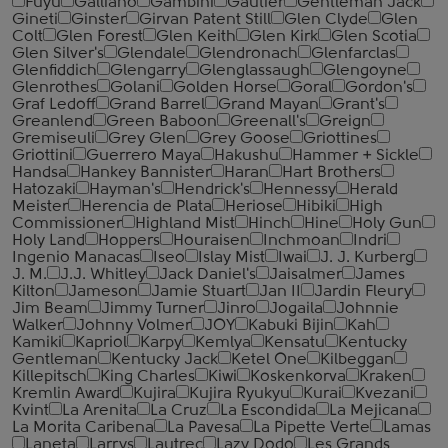
Fuyu
Galliano
Gambini
Gautier
Gentleman Jack
Gineti
Ginster
Girvan Patent Still
Glen Clyde
Glen
Colt
Glen Forest
Glen Keith
Glen Kirk
Glen Scotia
Glen Silver's
Glendale
Glendronach
Glenfarclas
Glenfiddich
Glengarry
Glenglassaugh
Glengoyne
Glenrothes
Golani
Golden Horse
Goral
Gordon's
Graf Ledoff
Grand Barrel
Grand Mayan
Grant's
Greanlend
Green Baboon
Greenall's
Greign
Gremiseuli
Grey Glen
Grey Goose
Griottines
Griottini
Guerrero Maya
Hakushu
Hammer + Sickle
Handsa
Hankey Bannister
Haran
Hart Brothers
Hatozaki
Hayman's
Hendrick's
Hennessy
Herald
Meister
Herencia de Plata
Heriose
Hibiki
High
Commissioner
Highland Mist
Hinch
Hine
Holy Gun
Holy Land
Hoppers
Houraisen
Inchmoan
Indri
Ingenio Manacas
Iseo
Islay Mist
Iwai
J. J. Kurberg
J. M.
J.J. Whitley
Jack Daniel's
Jaisalmer
James
Kilton
Jameson
Jamie Stuart
Jan II
Jardin Fleury
Jim Beam
Jimmy Turner
Jinro
Jogaila
Johnnie
Walker
Johnny Volmer
JOY
Kabuki Bijin
Kah
Kamiki
Kapriol
Karpy
Kemlya
Kensatu
Kentucky
Gentleman
Kentucky Jack
Ketel One
Kilbeggan
Killepitsch
King Charles
Kiwi
Koskenkorva
Kraken
Kremlin Award
Kujira
Kujira Ryukyu
Kurai
Kvezani
Kvint
La Arenita
La Cruz
La Escondida
La Mejicana
La Morita Caribena
La Pavesa
La Pipette Verte
Lamas
Laneta
Larrys
Lautrec
Lazy Dodo
Les Grands