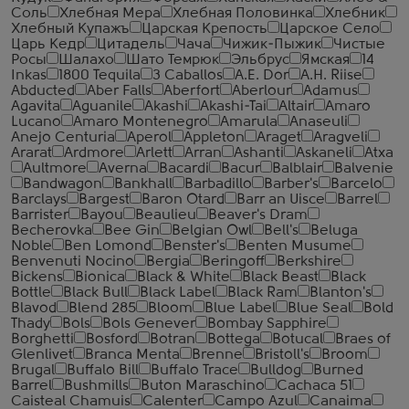
Соль
Хлебная Мера
Хлебная Половинка
Хлебник
Хлебный Купажъ
Царская Крепость
Царское Село
Царь Кедр
Цитадель
Чача
Чижик-Пыжик
Чистые
Росы
Шалахо
Шато Темрюк
Эльбрус
Ямская
14
Inkas
1800 Tequila
3 Caballos
A.E. Dor
A.H. Riise
Abducted
Aber Falls
Aberfort
Aberlour
Adamus
Agavita
Aguanile
Akashi
Akashi-Tai
Altair
Amaro
Lucano
Amaro Montenegro
Amarula
Anaseuli
Anejo Centuria
Aperol
Appleton
Araget
Aragveli
Ararat
Ardmore
Arlett
Arran
Ashanti
Askaneli
Atxa
Aultmore
Averna
Bacardi
Bacur
Balblair
Balvenie
Bandwagon
Bankhall
Barbadillo
Barber's
Barcelo
Barclays
Bargest
Baron Otard
Barr an Uisce
Barrel
Barrister
Bayou
Beaulieu
Beaver's Dram
Becherovka
Bee Gin
Belgian Owl
Bell's
Beluga
Noble
Ben Lomond
Benster's
Benten Musume
Benvenuti Nocino
Bergia
Beringoff
Berkshire
Bickens
Bionica
Black & White
Black Beast
Black
Bottle
Black Bull
Black Label
Black Ram
Blanton's
Blavod
Blend 285
Bloom
Blue Label
Blue Seal
Bold
Thady
Bols
Bols Genever
Bombay Sapphire
Borghetti
Bosford
Botran
Bottega
Botucal
Braes of
Glenlivet
Branca Menta
Brenne
Bristoll's
Broom
Brugal
Buffalo Bill
Buffalo Trace
Bulldog
Burned
Barrel
Bushmills
Buton Maraschino
Cachaca 51
Caisteal Chamuis
Calenter
Campo Azul
Canaima