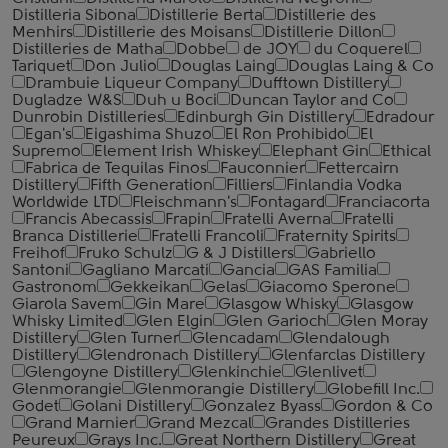
Distilleria Sibona
Distillerie Berta
Distillerie des
Menhirs
Distillerie des Moisans
Distillerie Dillon
Distilleries de Matha
Dobbe
de JOY
du Coquerel
Tariquet
Don Julio
Douglas Laing
Douglas Laing & Co
Drambuie Liqueur Company
Dufftown Distillery
Dugladze W&S
Duh u Boci
Duncan Taylor and Co
Dunrobin Distilleries
Edinburgh Gin Distillery
Edradour
Egan's
Eigashima Shuzo
El Ron Prohibido
El
Supremo
Element Irish Whiskey
Elephant Gin
Ethical
Fabrica de Tequilas Finos
Fauconnier
Fettercairn
Distillery
Fifth Generation
Filliers
Finlandia Vodka
Worldwide LTD
Fleischmann's
Fontagard
Franciacorta
Francis Abecassis
Frapin
Fratelli Averna
Fratelli
Branca Distillerie
Fratelli ‎Francoli
Fraternity Spirits
Freihof
Fruko Schulz
G & J Distillers
Gabriello
Santoni
Gagliano Marcati
Gancia
GAS Familia
Gastronom
Gekkeikan
Gelas
Giacomo Sperone
Giarola Savem
Gin Mare
Glasgow Whisky
Glasgow
Whisky Limited
Glen Elgin
Glen Garioch
Glen Moray
Distillery
Glen Turner
Glencadam
Glendalough
Distillery
Glendronach Distillery
Glenfarclas Distillery
Glengoyne Distillery
Glenkinchie
Glenlivet
Glenmorangie
Glenmorangie Distillery
Globefill Inc.
Godet
Golani Distillery
Gonzalez Byass
Gordon & Co
Grand Marnier
Grand Mezcal
Grandes Distilleries
Peureux
Grays Inc.
Great Northern Distillery
Great