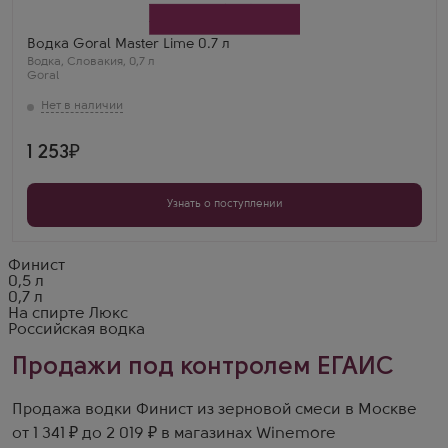
Бренд
Goral
Водка Goral Master Lime 0.7 л
Водка
,
Словакия
,
0,7 л
Goral
1 253
Узнать о поступлении
Финист
0,5 л
0,7 л
На спирте Люкс
Российская водка
Продажи под контролем ЕГАИС
Продажа водки Финист из зерновой смеси в Москве
от 1 341 ₽ до 2 019 ₽ в магазинах Winemore