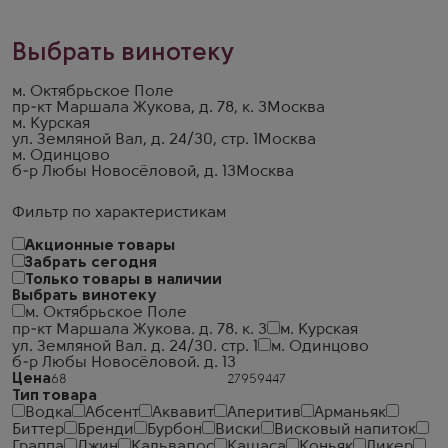
Выбрать винотеку
м. Октябрьское Поле
пр-кт Маршала Жукова, д. 78, к. 3
Москва
м. Курская
ул. Земляной Вал, д. 24/30, стр. 1
Москва
м. Одинцово
б-р Любы Новосёловой, д. 13
Москва
Фильтр по характеристикам
Акционные товары
Забрать сегодня
Только товары в наличии
Выбрать винотеку
м. Октябрьское Поле
пр-кт Маршала Жукова. д. 78. к. 3
м. Курская
ул. Земляной Вал. д. 24/30. стр. 1
м. Одинцово
б-р Любы Новосёловой. д. 13
Цена
Тип товара
Водка
Абсент
Аквавит
Аперитив
Арманьяк
Биттер
Бренди
Бурбон
Виски
Висковый напиток
Граппа
Джин
Кальвадос
Кашаса
Коньяк
Ликер