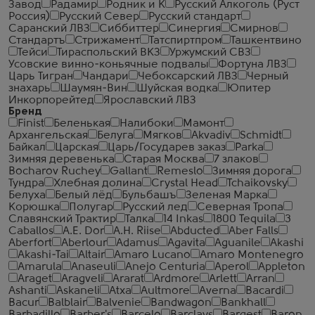
Завод
Радамир
Родник и К
Русский Алкоголь (Руст
Россия)
Русский Север
Русский стандарт
Саранский ЛВЗ
Сиббиттер
Синергия
Смирнов
Стандартъ
Стрижамент
Татспиртпром
Ташкентвино
Тейси
Тираспольский ВКЗ
Уржумский СВЗ
Усовские винно-коньячные подвалы
Фортуна ЛВЗ
Царь Тигран
Чандари
Чебоксарский ЛВЗ
Черный
знахарь
Шаумян-Вин
Шуйская водка
Юпитер
Инкорпорейтед
Ярославский ЛВЗ
Бренд
Finist
Беленькая
Налибоки
Мамонт
Архангельская
Белуга
Мягков
Akvadiv
Schmidt
Байкал
Царская
Царь/Государев заказ
Parka
Зимняя деревенька
Старая Москва
7 злаков
Bocharov Ruchey
Gallant
Remeslo
Зимняя дорога
Тундра
Хлебная долина
Crystal Head
Tchaikovsky
Белуха
Белый лёд
Бульбашъ
Зеленая Марка
Корюшка
Полугар
Русский лед
Северная Тропа
Славянский Трактир
Талка
14 Inkas
1800 Tequila
3
Caballos
A.E. Dor
A.H. Riise
Abducted
Aber Falls
Aberfort
Aberlour
Adamus
Agavita
Aguanile
Akashi
Akashi-Tai
Altair
Amaro Lucano
Amaro Montenegro
Amarula
Anaseuli
Anejo Centuria
Aperol
Appleton
Araget
Aragveli
Ararat
Ardmore
Arlett
Arran
Ashanti
Askaneli
Atxa
Aultmore
Averna
Bacardi
Bacur
Balblair
Balvenie
Bandwagon
Bankhall