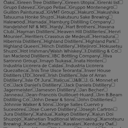
Oaks
Green Tree Distillery
Green Utopia
Grenki list
Grupo Estevez
Grupo Pellas
Gruppo Montenegro
Guillon Painturaud
GVMT Group
Hakuro
Hakushika
Tatsuuma Honke Shuzo
Hakutsuru Sake Brewing
Halewood
Hamada
Hamburg Distilling Company
Handelshof NF & MS
Hardy
Hart Brothers
Havana
Club
Hayman Distillers
Heaven Hill Distilleries
Henri
Mounier
Heritiers Crassous de Medeuil
Herradura
Hibernia Distillers
Highland Distillers
Highland Park
Highland Queen
Hinch Distillery
Hitejinro
Hokusetsu
Shuzo
Hot Irishman/Walsh Whiskey
I.Distilling & Co
Ian Macleod Distillers
IBC Bottling Company
Illva
Saronno Group
Imayo Tsukasa
Inata Honten
Industria Licorera de Caldas
Industria Licorera
Quezalteca
Inis Tine Uisce Teoranta
Inver House
Distillers LTD
Ioreli
Irish Distillers
Isle of Arran
Distillery
Isle Of Jura
Italicus
J&B
J. G. Monnet et
Co
Jack Daniel's Distillery
Jack Daniels Distillery
Jagermeister
Jameson Distillery
Jan Becher
Janneau
Jean-Francois Guillouet-Huard
Jim B.Beam
Distilling Co
John Dewar & Sons
John Distilleries
Johnnie Walker & Sons
Jorge Salles Cuervo y
Sucesores
Jose Cuervo Distillery
Joseph Cartron
Jura Distillery
Kahlua
Kaikyo Distillery
Kaiun Doi
Shuzojo
Kakhetian Traditional Winemaking
Kamotsuru
Brewing
Kaori
Kauffman
Kavalan
Kentucky Owl