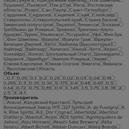
Пирассунунга
Прибрежный Хайленд
Пти Шампань
Пушкино
Пьемонт
Пэи д'Ож
Рига
Ростовская
область
Роэро
Сан-Паулу
Санкт-Петербург
Сардиния
Сидзуока
Сицилия
Скай
Спейсайд
Ставрополь
Ставропольский край
Страна Басков
Таманский полуостров
Ташкент
Теннесси
Тоскана
Треббьяно ди Романья
Тревизо
Трентино-Альто
Адидже
Турин
Ульяновск
Уссурийск
Уфа
Фин Буа
Фин Шампань
Фриули
Фриули Грав
Фриули-
Венеция-Джулия
Хёго
Хайленд (Высокогорье)
Хайлэнд
Хайлэндс
Халиско
Ханой
Хего
Херес
Хоккайдо
Хонсю
Центральный Отаго
Цинандали
Шаранта
Эдинбург
Эмилия-Романья
Эхиме
Южная Каролина
Южная Осетия
Ямагата
Яманаси
Ярославская Область
Объем
0.7
0.05
0.1
0.2
0.25
0.02
0.03
0.04
0.18
0.285
0.3
0.35
0.36
0.375
0.4
0.44
0.45
0.5
0.64
0.72
0.75
0.85
0.9
1
1.45
1.5
1.75
1.8
18
2
2.5
3
4.5
Производитель
Алкон
Калужский Кристалл
Тульский
Винокуренный Завод 1911
327 Spirits
A. de Fussigny
A.
H. Riise Spirits
A.E. Dor Cognac
Aberfeldy
Aberlour
Distillery
Absolut
Aceo
ADS Spirits
Agrotequilera de
Jalisco
Aizu Homare
Akashi Sake Brewery
Akita
Seishu
Albert Bichot
Alistair Duncan
Allied Brands