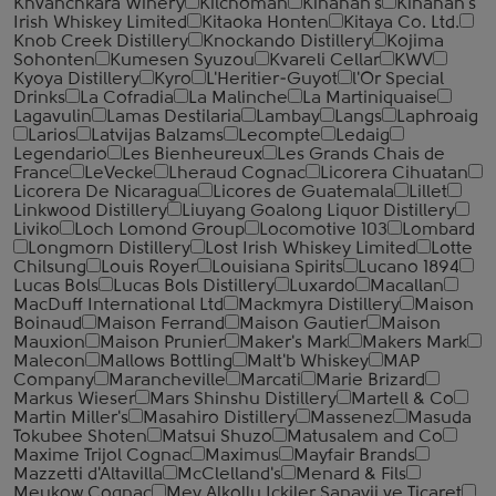
Khvanchkara Winery
Kilchoman
Kinahan's
Kinahan's
Irish Whiskey Limited
Kitaoka Honten
Kitaya Co. Ltd.
Knob Creek Distillery
Knockando Distillery
Kojima
Sohonten
Kumesen Syuzou
Kvareli Cellar
KWV
Kyoya Distillery
Kyro
L'Heritier-Guyot
l'Or Special
Drinks
La Cofradia
La Malinche
La Martiniquaise
Lagavulin
Lamas Destilaria
Lambay
Langs
Laphroaig
Larios
Latvijas Balzams
Lecompte
Ledaig
Legendario
Les Bienheureux
Les Grands Chais de
France
LeVecke
Lheraud Cognac
Licorera Cihuatan
Licorera De Nicaragua
Licores de Guatemala
Lillet
Linkwood Distillery
Liuyang Goalong Liquor Distillery
Liviko
Loch Lomond Group
Locomotive 103
Lombard
Longmorn Distillery
Lost Irish Whiskey Limited
Lotte
Chilsung
Louis Royer
Louisiana Spirits
Lucano 1894
Lucas Bols
Lucas Bols Distillery
Luxardo
Macallan
MacDuff International Ltd
Mackmyra Distillery
Maison
Boinaud
Maison Ferrand
Maison Gautier
Maison
Mauxion
Maison Prunier
Maker's Mark
Makers Mark
Malecon
Mallows Bottling
Malt'b Whiskey
MAP
Company
Marancheville
Marcati
Marie Brizard
Markus Wieser
Mars Shinshu Distillery
Martell & Co
Martin Miller's
Masahiro Distillery
Massenez
Masuda
Tokubee Shoten
Matsui Shuzo
Matusalem and Co
Maxime Trijol Cognac
Maximus
Mayfair Brands
Mazzetti d'Altavilla
McClelland's
Menard & Fils
Meukow Cognac
Mey Alkollu Ickiler Sanayii ve Ticaret