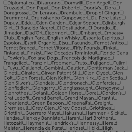
Diplomatico
Disaronno
Domwill
Don Angel
Don
Cruzado
Don Papa
Don Roberto
Doorly's
Dora
Doragrossa
Dr. Lennon
Drambuie
Drop of Ginger
Drummers
Drumshanbo Gunpowder
Du Pere Laize
Dupuy
Eddu
Eden Garden
Edgar Sopper
Edinburgh
Gin
El Bandido Negro
El Destilador
El Dorado
El
Jimador
Elad'Or
Eldermen
Elit
Embargo
Embassy
Club
English Park
English Whisky
Espanta Espiritus
Espolon
Esprit Organic
Etsu
Facundo
Fernet Antico
Fernet Branca
Fernet Vittone
Fifty Pounds
Finka
Finlandia
Finsky
Five Decades Tomintoul
Flor de Cana
Fowler's
Fox and Dogs
Francois de Martignac
Frangelico
Franzini
Freeman
Fruto
Fujigane
Fujimi
Fuyu
Galliano
Gambini
Gautier
Gentleman Jack
Gineti
Ginster
Girvan Patent Still
Glen Clyde
Glen
Colt
Glen Forest
Glen Keith
Glen Kirk
Glen Scotia
Glen Silver's
Glendale
Glendronach
Glenfarclas
Glenfiddich
Glengarry
Glenglassaugh
Glengoyne
Glenrothes
Golani
Golden Horse
Goral
Gordon's
Graf Ledoff
Grand Barrel
Grand Mayan
Grant's
Greanlend
Green Baboon
Greenall's
Greign
Gremiseuli
Grey Glen
Grey Goose
Griottines
Griottini
Guerrero Maya
Hakushu
Hammer + Sickle
Handsa
Hankey Bannister
Haran
Hart Brothers
Hatozaki
Hayman's
Hendrick's
Hennessy
Herald
Meister
Herencia de Plata
Heriose
Hibiki
High