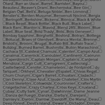
Barbadillo
Barber's
Barcelo
Barclays
Bargest
Baron
Otard
Barr an Uisce
Barrel
Barrister
Bayou
Beaulieu
Beaver's Dram
Becherovka
Bee Gin
Belgian Owl
Bell's
Beluga Noble
Ben Lomond
Benster's
Benten Musume
Benvenuti Nocino
Bergia
Beringoff
Berkshire
Bickens
Bionica
Black & White
Black Beast
Black Bottle
Black Bull
Black Label
Black Ram
Blanton's
Blavod
Blend 285
Bloom
Blue
Label
Blue Seal
Bold Thady
Bols
Bols Genever
Bombay Sapphire
Borghetti
Bosford
Botran
Bottega
Botucal
Braes of Glenlivet
Branca Menta
Brenne
Bristoll's
Broom
Brugal
Buffalo Bill
Buffalo Trace
Bulldog
Burned Barrel
Bushmills
Buton Maraschino
Cachaca 51
Caisteal Chamuis
Calenter
Campo Azul
Canaima
Canerock
Canoubier
Cantinero
Caorunn
Caperdonich
Captain Morgan
Captain's
Cardenal
Mendoza
Cargo Cult
Carrygreen
Castlecraig
CastleSword
Cenote
Chameleon
de Fontpinot
du
Tariquet
Orkhevi
Chevalier d'Espalet
Chivas Regal
Chum Churum
Cigar's Barrel
Cihuatan
Cladach
Clan Denny
Clase Azul
Claude Chatelier
Clos Martin
Cool Skeleton
Cotswolds
Couronnier
Crafter's
Craigellachie
Crazy Charley
Cross Keys
Cruxland
Cubay
Cutty Sark
Cynar
Dalwhinnie
Dame Jeanne
Danza del Fuego
Danzka
Darby's
Darejani
Darnley's
Daron
Darrow
Davidoff
De Marsy
Deau
Deep Forest
Devil's Island
Dewar's
Dictador
Dimple