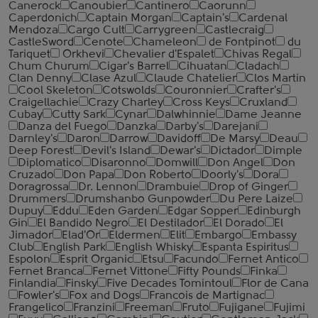
Canerock
Canoubier
Cantinero
Caorunn
Caperdonich
Captain Morgan
Captain's
Cardenal
Mendoza
Cargo Cult
Carrygreen
Castlecraig
CastleSword
Cenote
Chameleon
de Fontpinot
du
Tariquet
Orkhevi
Chevalier d'Espalet
Chivas Regal
Chum Churum
Cigar's Barrel
Cihuatan
Cladach
Clan Denny
Clase Azul
Claude Chatelier
Clos Martin
Cool Skeleton
Cotswolds
Couronnier
Crafter's
Craigellachie
Crazy Charley
Cross Keys
Cruxland
Cubay
Cutty Sark
Cynar
Dalwhinnie
Dame Jeanne
Danza del Fuego
Danzka
Darby's
Darejani
Darnley's
Daron
Darrow
Davidoff
De Marsy
Deau
Deep Forest
Devil's Island
Dewar's
Dictador
Dimple
Diplomatico
Disaronno
Domwill
Don Angel
Don
Cruzado
Don Papa
Don Roberto
Doorly's
Dora
Doragrossa
Dr. Lennon
Drambuie
Drop of Ginger
Drummers
Drumshanbo Gunpowder
Du Pere Laize
Dupuy
Eddu
Eden Garden
Edgar Sopper
Edinburgh
Gin
El Bandido Negro
El Destilador
El Dorado
El
Jimador
Elad'Or
Eldermen
Elit
Embargo
Embassy
Club
English Park
English Whisky
Espanta Espiritus
Espolon
Esprit Organic
Etsu
Facundo
Fernet Antico
Fernet Branca
Fernet Vittone
Fifty Pounds
Finka
Finlandia
Finsky
Five Decades Tomintoul
Flor de Cana
Fowler's
Fox and Dogs
Francois de Martignac
Frangelico
Franzini
Freeman
Fruto
Fujigane
Fujimi