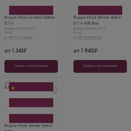
Производитель
подарочной коробке
Калужский Кристалл
Производитель
Бренд
Алкон
Finist
Бренд
Регион
Finist
Водка Finist Limited Edition
Водка Finist Winter Batch
Обнинск
Регион
0.7 л
0.7 л Gift Box
Великий Новгород
Водка
,
Россия
,
0,7 л
Водка
,
Россия
,
0,7 л
Finist
Finist
от 1 341
от 1 940
Узнать о поступлении
Узнать о поступлении
Артикул
27714
5.0
Водка
Финист Винтер Бэтч
Производитель
Алкон
Бренд
Finist
Регион
Водка Finist Winter Batch
Великий Новгород