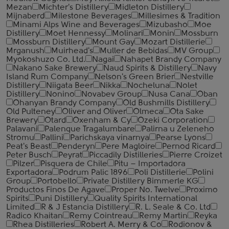
Mezan
Michter's Distillery
Midleton Distillery
Mijnaberd
Milestone Beverages
Millesimes & Tradition
Minami Alps Wine and Beverages
Mizubasho
Moe
Distillery
Moet Hennessy
Molinari
Monin
Mossburn
Mossburn Distillery
Mount Gay
Mozart Distillerie
Mrganush
Muirhead's
Muller de Bebidas
MV Group
Myokoshuzo Co. Ltd.
Nagai
Nahapet Brandy Company
Nakano Sake Brewery
Naud Spirits & Distillery
Navy
Island Rum Company
Nelson's Green Brier
Nestville
Distillery
Niigata Beer
Nikka
Nocheluna
Nolet
Distillery
Nonino
Novabev Group
Nusa Cana
Oban
Ohanyan Brandy Company
Old Bushmills Distillery
Old Pulteney
Oliver and Oliver
Olmeca
Ota Sake
Brewery
Otard
Oxenham & Cy
Ozeki Corporation
Palavani
Palenque Tragalumbare
Palirna u Zeleneho
Stromu
Pallini
Parichskaya vinarnya
Pearse Lyons
Peat's Beast
Penderyn
Pere Magloire
Pernod Ricard
Peter Busch
Peyrat
Piccadily Distilleries
Pierre Croizet
Pilzer
Pisquera de Chile
Pitu – Importadora
Exportadora
Podrum Palic 1896
Poli Distillerie
Polini
Group
Portobello
Private Distillery Bimmerle KG
Productos Finos De Agave
Proper No. Twelve
Proximo
Spirits
Puni Distillery
Quality Spirits International
Limited
R & J Estancia Distillery
R. L. Seale & Co. Ltd
Radico Khaitan
Remy Cointreau
Remy Martin
Reyka
Rhea Distilleries
Robert A. Merry & Co
Rodionov &