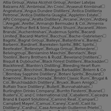
Altia Group
Alvisa Alcohol Group
Amber Latvijas
Balzams AS
Ambrosia
An Cnoc
Anaseuli Kombinat
Angostura
Angus Dundee Distillers
Antica Distilleria
Petrone
Antica Distilleria Quaglia
Appleton Estate
APU Company
Aratta Distillery
Arcane
Arcon
Ardbeg
Aregak
Arette
Armando Bermudez & Co
Armenia
Wine
Arthur Bell & Sons
Asahi Shuzo
Ascaneli
Atom
Brands
Auchentoshan
Audemus Spirits
Bacardi
Limited
Bacardi Martini
Bacchus
Bache-Gabrielsen
Bagots
Bagrat Group
Baileys
Ballantine's
Banks
Barbero
Bardinet
Bareksten Spirits
BBC Spirits
Beefeater
Bellevoye
Beluga Group
Belvedere
Belvingroup
Beniamino Maschio
Benriach
Bepi
Tosolini
Berry Brothers & Rudd
Beveland Distillers
Bisquit & Dubouche
Black Forest Distillers
Blackadder
Blackforest
Blanton's Distilling
Bleeding Heart Rum
Company
Bocchino
Bodegas Barbadillo
Bolero & Co
Bombay Sapphire Distillery
Botani Spirits
Boulard
Bowmore
Bresca Dorada
Bristol Classic Rum
Brugal &
Co
Bruichladdich Distillery
Bruxo
Buen Amigo
Buffalo Trace Distillery
Bulleit
Bunnahabhain
Burlington Drinks Company
Burrito Fiestero
Busnel
Buster's
C and C International Ltd
Caballero
Caicedra
Brand & Export Solutions
Camino Real
Campari
Campbell Mayer
Camus
Caney
Canti
Caol Ila
Distillery
Cardhu
Casa Armando Guillermo Prieto