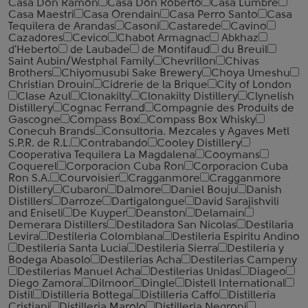
Casa Don Ramon
Casa Don Roberto
Casa Lumbre
Casa Maestri
Casa Orendain
Casa Perro Santo
Casa
Tequilera de Arandas
Casoni
Castarede
Cavino
Cazadores
Cevico
Chabot Armagnac
Abkhaz
d'Heberto
de Laubade
de Montifaud
du Breuil
Saint Aubin/Westphal Family
Chevrillon
Chivas
Brothers
Chiyomusubi Sake Brewery
Choya Umeshu
Christian Drouin
Cidrerie de la Brique
City of London
Clase Azul
Clonakilty
Clonakilty Distillery
Clynelish
Distillery
Cognac Ferrand
Compagnie des Produits de
Gascogne
Compass Box
Compass Box Whisky
Conecuh Brands
Consultoria. Mezcales y Agaves Metl
S.P.R. de R.L.
Contrabando
Cooley Distillery
Cooperativa Tequilera La Magdalena
Cooymans
Coquerel
Corporacion Cuba Ron
Corporacion Cuba
Ron S.A.
Courvoisier
Cragganmore
Cragganmore
Distillery
Cubaron
Dalmore
Daniel Bouju
Danish
Distillers
Darroze
Dartigalongue
David Sarajishvili
and Eniseli
De Kuyper
Deanston
Delamain
Demerara Distillers
Destiladora San Nicolas
Destilaria
Levira
Destileria Colombiana
Destileria Espiritu Andino
Destileria Santa Lucia
Destileria Sierra
Destileria y
Bodega Abasolo
Destilerias Acha
Destilerias Campeny
Destilerias Manuel Acha
Destilerias Unidas
Diageo
Diego Zamora
Dilmoor
Dingle
Distell International
Distil
Distilleria Bottega
Distilleria Caffo
Distilleria
Cristiani
Distilleria Marolo
Distilleria Negroni