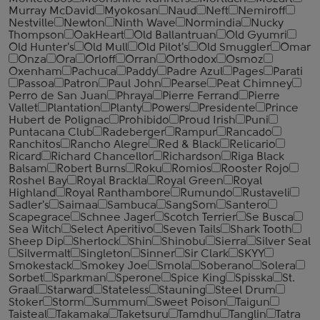
Murray McDavid
Myokosan
Naud
Neft
Nemiroff
Nestville
Newton
Ninth Wave
Normindia
Nucky
Thompson
OakHeart
Old Ballantruan
Old Gyumri
Old Hunter's
Old Mull
Old Pilot's
Old Smuggler
Omar
Onza
Ora
Orloff
Orran
Orthodox
Osmoz
Oxenham
Pachuca
Paddy
Padre Azul
Pages
Parati
Passoa
Patron
Paul John
Pearse
Peat Chimney
Perro de San Juan
Phraya
Pierre Ferrand
Pierre
Vallet
Plantation
Planty
Powers
Presidente
Prince
Hubert de Polignac
Prohibido
Proud Irish
Puni
Puntacana Club
Radeberger
Rampur
Rancado
Ranchitos
Rancho Alegre
Red & Black
Relicario
Ricard
Richard Chancellor
Richardson
Riga Black
Balsam
Robert Burns
Roku
Romios
Rooster Rojo
Roshel Bay
Royal Brackla
Royal Green
Royal
Highland
Royal Ranthambore
Rumundo
Rustaveli
Sadler's
Saimaa
Sambuca
SangSom
Santero
Scapegrace
Schnee Jager
Scotch Terrier
Se Busca
Sea Witch
Select Aperitivo
Seven Tails
Shark Tooth
Sheep Dip
Sherlock
Shin
Shinobu
Sierra
Silver Seal
Silvermalt
Singleton
Sinner
Sir Clark
SKYY
Smokestack
Smokey Joe
Smola
Soberano
Solera
Sorbet
Sparkman
Sperone
Spice King
Spisska
St.
Graal
Starward
Stateless
Stauning
Steel Drum
Stoker
Storm
Summum
Sweet Poison
Taigun
Taisteal
Takamaka
Taketsuru
Tamdhu
Tanglin
Tatra