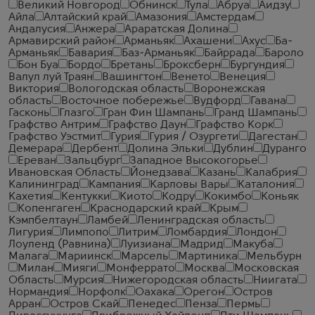
Великий Новгород
Обнинск
Тула
Абруа
Аидзу
Айла
Алтайский край
Амазония
Амстердам
Андалусия
Анжера
Араратская Долина
Армавирский район
Арманьяк
Ахашени
Ахус
Ба-
Арманьяк
Бавария
Баз-Арманьяк
Байррада
Бароло
Бон Буа
Бордо
Бретань
Броксберн
Бургундия
Валул луй Траян
Вашингтон
Венето
Венеция
Виктория
Вологодская область
Воронежская
область
Восточное побережье
Вудфорд
Гавана
Гасконь
Глазго
Гран Фин Шампань
Гранд Шампань
Графство Антрим
Графство Даун
Графство Корк
Графство Уэстмит
Гурия
Гурия / Озургети
Дагестан
Демерара
Дербент
Долина Эльки
Дублин
Дуранго
Ереван
Зальцбург
Западное Высокогорье
Ивановская Область
Йонедзава
Казань
Калабрия
Калининград
Кампания
Карловы Вары
Каталония
Кахетия
Кентукки
Киото
Кодру
Кокимбо
Коньяк
Копенгаген
Краснодарский край
Крым
Кэмпбелтаун
Ламбей
Ленинградская область
Лигурия
Лимпопо
Литрим
Ломбардия
Лондон
Лоуленд (Равнина)
Луизиана
Мадрид
Макуба
Малага
Мариинск
Марсель
Мартиника
Мельбурн
Милан
Мияги
Монферрато
Москва
Московская
Область
Мурсия
Нижегородская область
Ниигата
Нормандия
Норфолк
Оахака
Орегон
Остров
Арран
Остров Скай
Пенедес
Пенза
Пермь