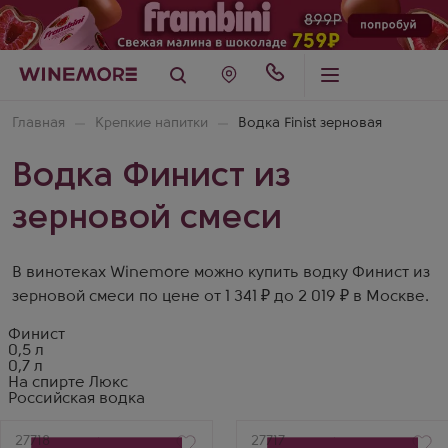
Главная
Крепкие напитки
Водка Finist зерновая
Водка Финист из
зерновой смеси
В винотеках Winemore можно купить водку Финист из
зерновой смеси по цене от 1 341 ₽ до 2 019 ₽ в Москве.
Финист
0,5 л
0,7 л
На спирте Люкс
Российская водка
Артикул
27718
Артикул
27717