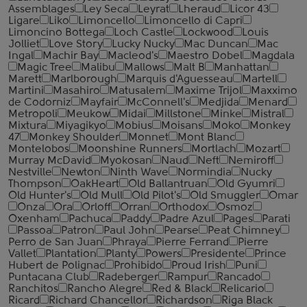
Assemblages
Ley Seca
Leyrat
Lheraud
Licor 43
Ligare
Liko
Limoncello
Limoncello di Capri
Limoncino Bottega
Loch Castle
Lockwood
Louis
Jolliet
Love Story
Lucky Nucky
Mac Duncan
Mac
Ingal
Machir Bay
Macleod's
Maestro Dobel
Magdala
Magic Tree
Malibu
Mallows
Malt B
Manhattan
Marett
Marlborough
Marquis d'Aguesseau
Martell
Martini
Masahiro
Matusalem
Maxime Trijol
Maxximo
de Codorniz
Mayfair
McConnell's
Medjida
Menard
Metropoli
Meukow
Midai
Millstone
Minke
Mistral
Mixtura
Miyagikyo
Mobius
Moisans
Moko
Monkey
47
Monkey Shoulder
Monnet
Mont Blanc
Montelobos
Moonshine Runners
Mortlach
Mozart
Murray McDavid
Myokosan
Naud
Neft
Nemiroff
Nestville
Newton
Ninth Wave
Normindia
Nucky
Thompson
OakHeart
Old Ballantruan
Old Gyumri
Old Hunter's
Old Mull
Old Pilot's
Old Smuggler
Omar
Onza
Ora
Orloff
Orran
Orthodox
Osmoz
Oxenham
Pachuca
Paddy
Padre Azul
Pages
Parati
Passoa
Patron
Paul John
Pearse
Peat Chimney
Perro de San Juan
Phraya
Pierre Ferrand
Pierre
Vallet
Plantation
Planty
Powers
Presidente
Prince
Hubert de Polignac
Prohibido
Proud Irish
Puni
Puntacana Club
Radeberger
Rampur
Rancado
Ranchitos
Rancho Alegre
Red & Black
Relicario
Ricard
Richard Chancellor
Richardson
Riga Black