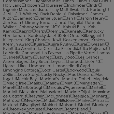
Commissioner
Highland Mist
Hinch
Hine
Holy Gun
Holy Land
Hoppers
Houraisen
Inchmoan
Indri
Ingenio Manacas
Iseo
Islay Mist
Iwai
J. J. Kurberg
J. M.
J.J. Whitley
Jack Daniel's
Jaisalmer
James
Kilton
Jameson
Jamie Stuart
Jan II
Jardin Fleury
Jim Beam
Jimmy Turner
Jinro
Jogaila
Johnnie
Walker
Johnny Volmer
JOY
Kabuki Bijin
Kah
Kamiki
Kapriol
Karpy
Kemlya
Kensatu
Kentucky
Gentleman
Kentucky Jack
Ketel One
Kilbeggan
Killepitsch
King Charles
Kiwi
Koskenkorva
Kraken
Kremlin Award
Kujira
Kujira Ryukyu
Kurai
Kvezani
Kvint
La Arenita
La Cruz
La Escondida
La Mejicana
La Morita Caribena
La Pavesa
La Pipette Verte
Lamas
Laneta
Larrys
Lautrec
Lazy Dodo
Les Grands
Assemblages
Ley Seca
Leyrat
Lheraud
Licor 43
Ligare
Liko
Limoncello
Limoncello di Capri
Limoncino Bottega
Loch Castle
Lockwood
Louis
Jolliet
Love Story
Lucky Nucky
Mac Duncan
Mac
Ingal
Machir Bay
Macleod's
Maestro Dobel
Magdala
Magic Tree
Malibu
Mallows
Malt B
Manhattan
Marett
Marlborough
Marquis d'Aguesseau
Martell
Martini
Masahiro
Matusalem
Maxime Trijol
Maxximo
de Codorniz
Mayfair
McConnell's
Medjida
Menard
Metropoli
Meukow
Midai
Millstone
Minke
Mistral
Mixtura
Miyagikyo
Mobius
Moisans
Moko
Monkey
47
Monkey Shoulder
Monnet
Mont Blanc
Montelobos
Moonshine Runners
Mortlach
Mozart