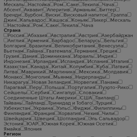
Мескаль
Настойка
Ром
Саке
Текила
Чача
Абсент
Аквавит
Аперитив
Арманьяк
Биттер
Бренди
Бурбон
Виски
Висковый напиток
Граппа
Джин
Кальвадос
Кашаса
Коньяк
Ликер
Мескаль
Настойка
Ром
Саке
Текила
Чача
Страна
Россия
Абхазия
Австралия
Австрия
Азербайджан
Англия
Армения
Барбадос
Беларусь
Бельгия
Болгария
Бразилия
Великобритания
Венесуэла
Вьетнам
Гайана
Гватемала
Германия
Греция
Грузия
Дания
Доминикана
Израиль
Индия
Индонезия
Ирландия
Исландия
Испания
Италия
Казахстан
Канада
Китай
Колумбия
Куба
Латвия
Литва
Маврикий
Мартиника
Мексика
Молдавия
Монако
Монголия
Мьянма
Нидерланды
Никарагуа
Новая Зеландия
Норвегия
Панама
Парагвай
Перу
Польша
Португалия
Пуэрто-Рико
Сейшелы
Сербия
Сингапур
Словакия
Соединенные Штаты Америки
США
Таиланд
Тайвань
Тайланд
Тринидад и Тобаго
Турция
Узбекистан
Украина
Уэльс
Фиджи
Филиппины
Финляндия
Франция
Хорватия
Чехия
Чили
Швейцария
Швеция
Шотландия
Эль Сальвадор
Эстония
ЮАР
Южная Корея
Южная Осетия
Ямайка
Япония
Регион