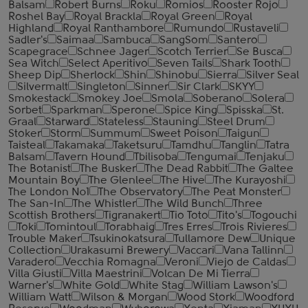
Balsam
Robert Burns
Roku
Romios
Rooster Rojo
Roshel Bay
Royal Brackla
Royal Green
Royal
Highland
Royal Ranthambore
Rumundo
Rustaveli
Sadler's
Saimaa
Sambuca
SangSom
Santero
Scapegrace
Schnee Jager
Scotch Terrier
Se Busca
Sea Witch
Select Aperitivo
Seven Tails
Shark Tooth
Sheep Dip
Sherlock
Shin
Shinobu
Sierra
Silver Seal
Silvermalt
Singleton
Sinner
Sir Clark
SKYY
Smokestack
Smokey Joe
Smola
Soberano
Solera
Sorbet
Sparkman
Sperone
Spice King
Spisska
St.
Graal
Starward
Stateless
Stauning
Steel Drum
Stoker
Storm
Summum
Sweet Poison
Taigun
Taisteal
Takamaka
Taketsuru
Tamdhu
Tanglin
Tatra
Balsam
Tavern Hound
Tbilisoba
Tengumai
Tenjaku
The Botanist
The Busker
The Dead Rabbit
The Galtee
Mountain Boy
The Glenlee
The Hive
The Kurayoshi
The London №1
The Observatory
The Peat Monster
The San-In
The Whistler
The Wild Bunch
Three
Scottish Brothers
Tigranakert
Tio Toto
Tito's
Togouchi
Toki
Tomintoul
Torabhaig
Tres Erres
Trois Rivieres
Trouble Maker
Tsukinokatsura
Tullamore Dew
Unique
Collection
Urakasumi Brewery
Vaccari
Vana Tallinn
Varadero
Vecchia Romagna
Veroni
Viejo de Caldas
Villa Giusti
Villa Maestrini
Volcan De Mi Tierra
Warner's
White Gold
White Stag
William Lawson's
William Watt
Wilson & Morgan
Wood Stork
Woodford